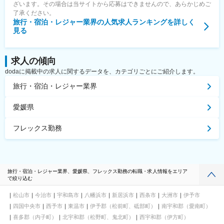
ざいます。その場合は当サイトから応募はできませんので、あらかじめご
了承ください。
旅行・宿泊・レジャー業界
の人気求人ランキングを詳しく
見る
求人の傾向
dodaに掲載中の求人に関するデータを、カテゴリごとにご紹介します。
旅行・宿泊・レジャー業界
愛媛県
フレックス勤務
旅行・宿泊・レジャー業界、愛媛県、フレックス勤務の転職・求人情報をエリア
で絞り込む
松山市
今治市
宇和島市
八幡浜市
新居浜市
西条市
大洲市
伊予市
四国中央市
西予市
東温市
伊予郡（松前町、砥部町）
南宇和郡（愛南町）
喜多郡（内子町）
北宇和郡（松野町、鬼北町）
西宇和郡（伊方町）