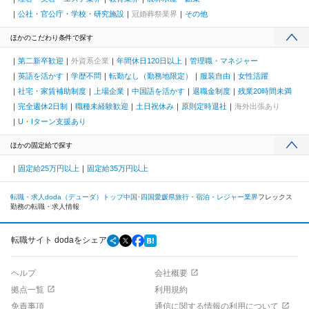
公社・官公庁・学校・研究施設
冠婚葬祭業界
その他
ほかのこだわり条件で探す
第二新卒歓迎
外資系企業
年間休日120日以上
管理職・マネジャー
英語を活かす
学歴不問
転勤なし（勤務地限定）
服装自由
女性活躍
社宅・家賃補助制度
上場企業
中国語を活かす
退職金制度
残業20時間未満
完全週休2日制
職種未経験歓迎
土日祝休み
原則定時退社
海外出張あり
U・Iターン支援あり
ほかの固定給で探す
固定給25万円以上
固定給35万円以上
転職・求人doda（デューダ）トップ
中国･四国
愛媛県
旅行・宿泊・レジャー業界
フレックス
勤務の転職・求人情報
転職サイト dodaをシェア
ヘルプ
会社概要
拠点一覧
利用規約
免責事項
通信に関する情報の利用について