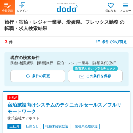
会員登録
ログイン
気になる
メニュー
旅行・宿泊・レジャー業界、愛媛県、フレックス勤務
の
転職・求人検索結果
3
条件で並び替え
件
現在の検索条件
[勤務地]愛媛県 [業種]旅行・宿泊・レジャー業界 [詳細条件](休日・働き方)フレックス勤務
新着求人をいつでもチェック
条件の変更
この条件を保存
NEW
宿泊施設向けシステムのテクニカルセールス／フルリ
モートワーク
株式会社エアホスト
正社員
転勤なし
職種未経験歓迎
業種未経験歓迎