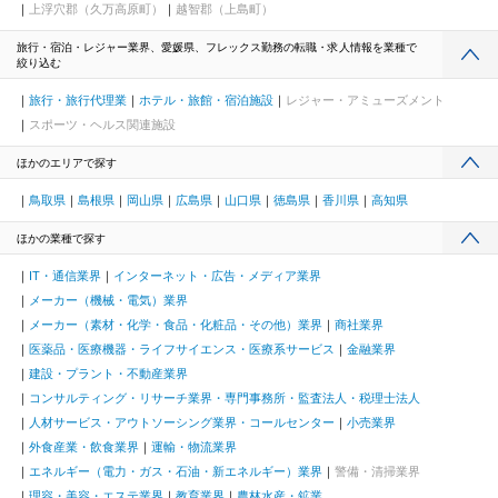
上浮穴郡（久万高原町）
越智郡（上島町）
旅行・宿泊・レジャー業界、愛媛県、フレックス勤務の転職・求人情報を業種で
絞り込む
旅行・旅行代理業
ホテル・旅館・宿泊施設
レジャー・アミューズメント
スポーツ・ヘルス関連施設
ほかのエリアで探す
鳥取県
島根県
岡山県
広島県
山口県
徳島県
香川県
高知県
ほかの業種で探す
IT・通信業界
インターネット・広告・メディア業界
メーカー（機械・電気）業界
メーカー（素材・化学・食品・化粧品・その他）業界
商社業界
医薬品・医療機器・ライフサイエンス・医療系サービス
金融業界
建設・プラント・不動産業界
コンサルティング・リサーチ業界・専門事務所・監査法人・税理士法人
人材サービス・アウトソーシング業界・コールセンター
小売業界
外食産業・飲食業界
運輸・物流業界
エネルギー（電力・ガス・石油・新エネルギー）業界
警備・清掃業界
理容・美容・エステ業界
教育業界
農林水産・鉱業