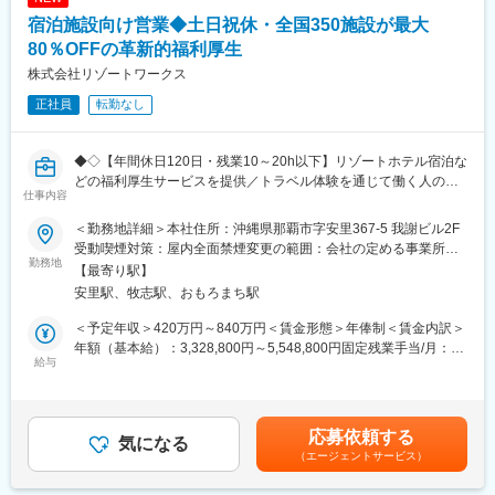
宿泊施設向け営業◆土日祝休・全国350施設が最大
80％OFFの革新的福利厚生
株式会社リゾートワークス
正社員
転勤なし
◆◇【年間休日120日・残業10～20h以下】リゾートホテル宿泊な
どの福利厚生サービスを提供／トラベル体験を通じて働く人の生
仕事内容
産性・創造性の向上に寄与／業界No.1を目指す成長フェーズ◇◆
全国のホテル・宿泊施設を対象に、リゾートワークスの福利厚生
＜勤務地詳細＞本社住所：沖縄県那覇市字安里367-5 我謝ビル2F
サービスへの参画・提携を推進するアライアンス営業を担当して
受動喫煙対策：屋内全面禁煙変更の範囲：会社の定める事業所
いただきます。
勤務地
（リモートワーク含む）
【最寄り駅】
安里駅、牧志駅、おもろまち駅
■業務内容：
・ホテル・宿泊施設への新規提携提案
＜予定年収＞420万円～840万円＜賃金形態＞年俸制＜賃金内訳＞
・宿泊施設の課題（稼働率、集客、時期別需要など）のヒアリン
年額（基本給）：3,328,800円～5,548,800円固定残業手当/月：
グ
給与
91,100円～182,100円（固定残業時間45時間0分/月）超過した時
・福利厚生サービスへの掲載条件・提携内容の設計および交渉
間外労働の残業手当は追加支給＜月額＞368,500円～644,500円
・掲載後の反響や利用状況を踏まえた改善提案
（12分割）（一律手当を含む）＜昇給有無＞有＜残業手当＞有＜
・提携施設数・掲載内容の拡充に向けた企画・施策立案
給与補足＞・年俸の1/12を毎月支給・賃金はあくまでも目安の金
応募依頼する
・営業フローや提携モデルの改善
気になる
額であり、選考を通じて上下する可能性があります。賃金はあく
（エージェントサービス）
※事業フェーズや時期に応じて、アウトバウンドでの新規開拓や既
までも目安の金額であり、選考を通じて上下する可能性がありま
存施設へのフォロー対応を行う場合もあります。
す。月給(月額)は固定手当を含めた表記です。