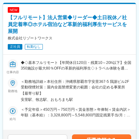
■業務のポイント：
NEW
単なる掲載獲得や営業活動ではなく、宿泊施設ごとの課題（稼働
【フルリモート】法人営業◆リーダー◆土日祝休／社
率改善、平日・閑散期対策、長期滞在ニーズの獲得など）を踏ま
え、双方にとって価値のある提携条件・活用方法を設計・提案す
員定着率◎ホテル宿泊など革新的福利厚生サービスを
る役割です。
展開
価格や条件の交渉、掲載内容の設計などを通じて、宿泊施設と長
株式会社リゾートワークス
期的なパートナーシップを構築し、サービス全体の価値向上と事
業成長に貢献していただきます。
正社員
転勤なし
■組織構成：施設チーム4名（平均年齢30代）
◆◇基本フルリモート【年間休日120日・残業10～20h以下】全国
＼同社の魅力／
350施設が最大80％OFFの革新的福利厚生◇トラベル体験を通じ
仕事内容
◆M&A後3年半で導入1,000社を達成。宿泊・旅行特化の福利厚生
て働く人の生産性・創造性の向上に寄与／業界No.1を目指す成長
サービスとして業界No.1を目指す成長フェーズで、将来的には1
フェーズ◇◆
＜勤務地詳細＞本社住所：沖縄県那覇市字安里367-5 我謝ビル2F
万～2万社規模を見据えています。
受動喫煙対策：屋内全面禁煙変更の範囲：会社の定める事業所
◆従業員16名（業務委託含め約35名）のコンパクトな組織で、事
＼導入企業1,000社を突破し急成長中です！大手ホテルチェーンに
勤務地
【最寄り駅】
業づくりに深く関われます。
も導入多数・業績好調◎／
安里駅、牧志駅、おもろまち駅
社長・副社長は事業売却経験者で、外部資金に頼らず自己資金で
堅実に運営しています。
■業務内容：
＜予定年収＞450万円～750万円＜賃金形態＞年俸制＜賃金内訳＞
◆M&A後に採用したメンバーの退職者はゼロ（3年半）。
法人向け福利厚生サービスの新規営業として、経営層や人事責任
年額（基本給）：3,328,800円～5,548,800円固定残業手当/月：
育休・産休取得率100％で、女性社員の約8割が育児であり、ライ
者の課題をヒアリングし、サービス導入を提案します。
給与
97,600円～162,600円（固定残業時間45時間0分/月）超過した時
フステージに合わせた働き方が可能です。
問い合わせが多く、インサイドセールスが獲得した商談を中心に
間外労働の残業手当は追加支給＜月額＞375,000円～625,000円
◆メディアからも注目される事業性・社会的意義
進めるため、テレアポ中心の営業ではなく、商談・提案・クロー
（12分割）（一律手当を含む）＜昇給有無＞有＜残業手当＞有＜
ジングに集中できる環境です。
給与補足＞・年俸の1/12を毎月支給・賃金はあくまでも目安の金