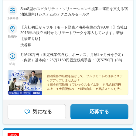
SaaS型ホスピタリティ・ソリューションの提案～運用を支える宿
泊施設向けシステムのテクニカルセールス
仕事内容
【入社初日からフルリモート勤務／海外在住の方もOK！】当社は
2015年の設立当時からリモートワークを導入しています。研修期
勤務地
間も含め完全在宅勤務のため、通勤時間はゼロ！今いる場所を勤
【最寄り駅】
務地として活躍できます。★日本に留まらず、海外で勤務中の社
渋谷駅
員も在籍！ ワーケーションも実現可能です。《本社》東京都渋
谷区渋谷3丁目6-2 エクラート渋谷ビル5F※受動喫煙対策：オフィ
月給28万円（固定残業代含む、ボーナス、月給2ヶ月分を予定）
ス内禁煙
（内訳）基本給：25万7160円固定残業手当：1万5750円（8時間
給与
分相当の定額残業手当として）固定深夜手当：7090円（18時間分
相当の定額深夜手当として）※超過分は別途支給＜研修期間中＞月
給25万2000円（固定残業代含む）（内訳）基本給：23万1440円
宿泊業界の経験を活かして、フルリモートの仕事にステ
ップアップしませんか？
固定残業手当：1万4180円（8時間分相当の定額残業手当として）
＃完全在宅勤務 ＃フレックスタイム制 ＃月給28万円
固定深夜手当：6380円（18時間分相当の定額深夜手当として）※
以上 ＃土日祝休み ＃服装自由 ＃英語スキルも活か
超過分は別途支給★経験やスキルを考慮して決定します。
せる
気になる
応募する
NEW