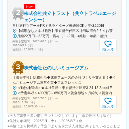
社長・副社長は事業売却経験者で、外部資金に頼らず自己資金で
New
堅実に運営しています。
◆M&A後に採用したメンバーの退職者はゼロ（3年半）。
株式会社共立トラスト（共立トラベルエージ
育休・産休取得率100％で、女性社員の約8割が育児であり、ライ
ェンシー）
フステージに合わせた働き方が可能です。
自社旅行ツアーをPRするライター／未経験OK／年休120日
◆メディアからも注目される事業性・社会的意義
【転勤なし／本社勤務】東京都千代田区神田駿河台2-5-4 お茶の水中央ビル6階◆アクセス「御茶ノ水駅」から徒歩4分「新御茶ノ水駅」から徒歩6分「神保町駅」から徒歩11分
月給22万円～32万円＋賞与（1～2回）※経験・年齢・能力・前職給与を考慮のうえ、決定します。
■働き方について：※2026/8/31までは現行通り
掲載予定期間：
2026/6/25（木）
〜
令和8年9月1日をもって就業規則変更予定。移行後の具体的な勤
2026/9/23（水）
務時間、休日、給与計算等の詳細は、改定後の就業規則のめに従
気になる
更新日：
2026/7/1（水）
うものとする。
変更の範囲：会社の定める業務
株式会社たのしいミュージアム
【渋谷本社】総務担当◆成長フェーズの会社づくりを支える！◆う
んこミュージアム運営企業◆フルフレックス
＜勤務地詳細＞★本社住所：東京都渋谷区東3-24-13 Sreed EBISU+L3階受動喫煙対策：屋内全面禁煙変更の範囲：会社の定める事業所（リモートワーク含む）
＜予定年収＞400万円～650万円＜賃金形態＞月給制＜賃金内訳＞月額（基本給）：241,054円～391,713円その他固定手当/月：7,533円～12,242円固定残業手当/月：84,746円～137,712円（固定残業時間45時間0分/月）超過した時間外労働の残業手当は追加支給＜月給＞333,333円～541,667円（一律手当を含む）＜昇給有無＞有＜残業手当＞有＜給与補足＞※当社規定に基づき、経験・能力・前職の給与などを考慮して決定いたします。■賞与：業績に応じて支給有■その他固定手当：深夜固定残業代20時間分（超過した分は追加支給）賃金はあくまでも目安の金額であり、選考を通じて上下する可能性があります。月給(月額)は固定手当を含めた表記です。
掲載予定期間：
2026/7/30（木）
〜
2026/10/28（水）
気になる
更新日：
2026/7/30（木）
※求人応募数の多い順にランキングしています（非公開求人は除く）。
※集計対象期間：2026/8/1（土）～2026/8/7（金）
※事情により掲載終了予定日よりも前に求人募集が終了していることもご