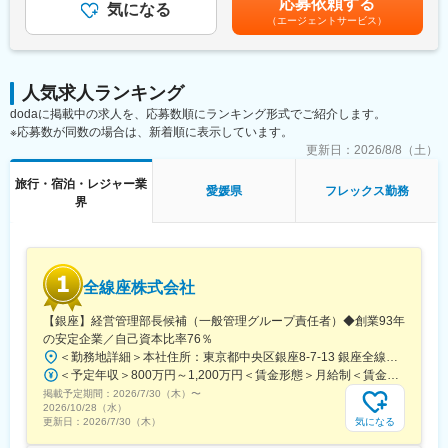
応募依頼する
■働き方について：
事業フェーズに応じてアウトバウンド営業や既存顧客の簡単なフ
気になる
額であり、選考を通じて上下する可能性があります。賃金はあく
（エージェントサービス）
令和8年9月1日をもって就業規則変更予定。移行後の具体的な勤
ォローを行う場合もあり、状況に応じて幅広い営業活動に関わり
までも目安の金額であり、選考を通じて上下する可能性がありま
務時間、休日、給与計算等の詳細は、改定後の就業規則のめに従
ます。
す。月給(月額)は固定手当を含めた表記です。
うものとする。
基本は新規営業が中心で、商談からクロージングまで一貫して担
当することで、提案力や課題解決力を磨けるポジションです。
人気求人ランキング
変更の範囲：会社の定める業務
dodaに掲載中の求人を、応募数順にランキング形式でご紹介します。
■業務詳細：
※応募数が同数の場合は、新着順に表示しています。
・インサイドセールスが獲得したアポイントへの商談対応（基本
オンライン）
更新日：
2026/8/8（土）
・経営者・人事責任者への課題ヒアリングおよび提案
旅行・宿泊・レジャー業
・サービス導入に向けた提案・クロージング
愛媛県
フレックス勤務
界
・新規営業における提案内容・営業フローの改善
・営業戦略・施策の立案
・（状況に応じて）アウトバウンド営業や既存顧客への簡単なフ
ォロー対応
・メンバー支援・育成
全線座株式会社
■組織構成：営業部4名（平均年齢30代）
【銀座】経営管理部長候補（一般管理グループ責任者）◆創業93年
の安定企業／自己資本比率76％
＼同社の魅力／
＜勤務地詳細＞本社住所：東京都中央区銀座8-7-13 銀座全線座ビルB1受動喫煙対策：屋内喫煙可能場所あり変更の範囲：会社の定める事業所
◆M&A後3年半で導入1,000社を達成。宿泊・旅行特化の福利厚生
＜予定年収＞800万円～1,200万円＜賃金形態＞月給制＜賃金内訳＞月額（基本給）：500,000円～750,000円＜月給＞500,000円～750,000円＜昇給有無＞有＜残業手当＞有＜給与補足＞■賞与：年2回 管理監督者として採用するため、時間外勤務手当の支給対象外（法令に基づく深夜勤務手当等を除く）■昇給：年1回賃金はあくまでも目安の金額であり、選考を通じて上下する可能性があります。月給(月額)は固定手当を含めた表記です。
サービスとして業界No.1を目指す成長フェーズで、将来的には1
掲載予定期間：
2026/7/30（木）
〜
万～2万社規模を見据えています。
2026/10/28（水）
◆従業員16名（業務委託含め約35名）のコンパクトな組織で、事
気になる
更新日：
2026/7/30（木）
業づくりに深く関われます。