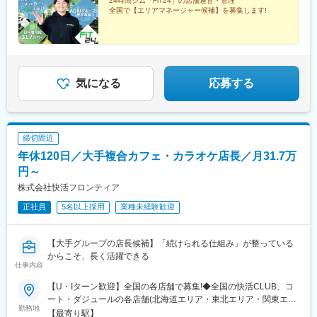
24時間ジム「FiT24」の店舗運営・管理
島駅、屋代駅、額住宅前駅、サンドーム西駅、八千代中央駅、五
崎駅、長堀橋駅、五条駅(京都市営)、三ノ宮駅、ハーバーランド駅
全国で【エリアマネージャー候補】を募集します!
井駅、公津の杜駅、都賀駅、佐倉駅、実籾駅、西登戸駅、八千代
台駅、八木崎駅、新田駅(埼玉県)、上尾駅、蓮田駅、草加駅、東川
口駅、一ノ割駅、小手指駅、入間市駅、狭山市駅、元加治駅、箱
根ケ崎駅、光が丘駅、国領駅、武蔵境駅、相原駅、古淵駅、伊勢
原駅、小田急相模原駅、平塚駅、本厚木駅、辻堂駅、鴨宮駅、螢
田駅、千鳥町駅、大森駅(東京都)、センター南駅、北山田駅(神奈
気になる
応募する
川県)、二俣川駅、弘明寺駅(京急線)、鶴ケ峰駅、三島広小路駅、
東静岡駅、古庄駅、天竜川駅、焼津駅、上島駅、新豊田駅、浄心
駅、江南駅(愛知県)、水口城南駅、今福鶴見駅、岸辺駅、姫路駅、
西宮北口駅、香櫨園駅、飾磨駅、中松江駅、西条駅(広島県)、梶栗
締切間近
郷台地駅、櫛ケ浜駅、宇多津駅、円行寺口駅、知寄町三丁目駅、
年休120日／大手複合カフェ・カラオケ店長／月31.7万
下大利駅、永犬丸駅、竹下駅、徳力公団前駅、大塔駅、南熊本
駅、竜田口駅、西熊本駅、てだこ浦西駅、壺川駅、浦添前田駅、
円～
西４丁目駅、三俣駅、新鎌ケ谷駅、権堂駅、馬替駅、みどり台
株式会社快活フロンティア
駅、布田駅、武蔵新田駅、大森海岸駅、井土ケ谷駅、門戸厄神
正社員
5名以上採用
業種未経験歓迎
駅、さくら夙川駅、三ケ森駅、守恒駅、すすきの駅、長野駅、西
千葉駅、池上駅、弘明寺駅(横浜市営)、夙川駅、今池駅(福岡県)
【大手グループの店長候補】「続けられる仕組み」が整っている
からこそ、長く活躍できる
仕事内容
【U・Iターン歓迎】全国の各店舗で募集!◆全国の快活CLUB、コ
ート・ダジュールの各店舗(北海道エリア・東北エリア・関東エリ
勤務地
ア・中部エリア・近畿エリア・中国エリア・四国エリア・九州エ
【最寄り駅】