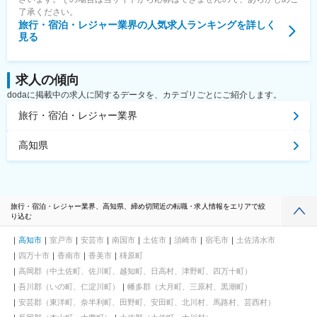
了承ください。
旅行・宿泊・レジャー業界
の人気求人ランキングを詳しく
見る
求人の傾向
dodaに掲載中の求人に関するデータを、カテゴリごとにご紹介します。
旅行・宿泊・レジャー業界
高知県
旅行・宿泊・レジャー業界、高知県、締め切間近の転職・求人情報をエリアで絞
り込む
高知市
室戸市
安芸市
南国市
土佐市
須崎市
宿毛市
土佐清水市
四万十市
香南市
香美市
梼原町
高岡郡（中土佐町、佐川町、越知町、日高村、津野町、四万十町）
吾川郡（いの町、仁淀川町）
幡多郡（大月町、三原村、黒潮町）
安芸郡（東洋町、奈半利町、田野町、安田町、北川村、馬路村、芸西村）