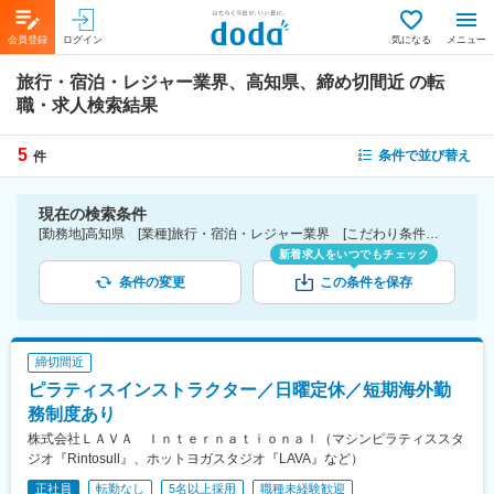
会員登録
ログイン
気になる
メニュー
旅行・宿泊・レジャー業界、高知県、締め切間近
の転
職・求人検索結果
5
条件で並び替え
件
現在の検索条件
[勤務地]高知県 [業種]旅行・宿泊・レジャー業界 [こだわり条件ピックアップ]締切間近
新着求人をいつでもチェック
条件の変更
この条件を保存
締切間近
ピラティスインストラクター／日曜定休／短期海外勤
務制度あり
株式会社ＬＡＶＡ Ｉｎｔｅｒｎａｔｉｏｎａｌ（マシンピラティススタ
ジオ『Rintosull』、ホットヨガスタジオ『LAVA』など）
正社員
転勤なし
5名以上採用
職種未経験歓迎