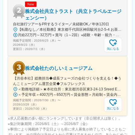
New
急川崎駅、汐入駅、和田塚駅、海老名駅(相鉄・小田急)、本川越
駅、新越谷駅、千葉中央駅、京成稲毛駅、本八幡駅(都営線)、京成
株式会社共立トラスト（共立トラベルエージ
船橋駅、成田駅、公園駅、東我孫子駅、工機前駅、桐生駅、仙台
ェンシー）
駅(地下鉄)、静岡駅、第一通り駅、南富山駅前駅、市役所前駅(長
自社旅行ツアーをPRするライター／未経験OK／年休120日
野県)、日本橋駅(大阪府)、南森町駅、天王寺駅、宮之阪駅、神戸
【転勤なし／本社勤務】東京都千代田区神田駿河台2-5-4 お茶の水中央ビル6階◆アクセス「御茶ノ水駅」から徒歩4分「新御茶ノ水駅」から徒歩6分「神保町駅」から徒歩11分
三宮駅(阪急・神戸高速)、六甲道駅、垂水駅、京都市役所前駅、四
月給22万円～32万円＋賞与（1～2回）※経験・年齢・能力・前職給与を考慮のうえ、決定します。
条駅(京都市営)、近鉄奈良駅、和歌山駅、岡山駅前駅、紙屋町西
掲載予定期間：
2026/6/25（木）
〜
駅、三条駅(香川県)、西黒崎駅、思案橋駅、熊本城・市役所前駅、
2026/9/23（水）
いづろ通駅、銀座駅、高島町駅、大阪梅田駅(阪神線)、天神駅、久
気になる
更新日：
2026/7/1（水）
屋大通駅、新宿三丁目駅、末広町駅(東京都)、永田町駅、西早稲田
駅、御茶ノ水駅、浅草駅(ＴＸ)、大崎駅、荏原中延駅、品川シーサ
イド駅、奥沢駅、洗足池駅、雪が谷大塚駅、東北沢駅、松原駅(東
株式会社たのしいミュージアム
京都)、中野新橋駅、駒込駅、巣鴨新田駅、飛鳥山駅、西日暮里
駅、町屋駅(東京メトロ)、下板橋駅、豊島園駅(西武線)、立川南
【渋谷本社】総務担当◆成長フェーズの会社づくりを支える！◆う
駅、泉体育館駅、府中本町駅、小田急多摩センター駅、馬車道
んこミュージアム運営企業◆フルフレックス
駅、国道駅、井土ケ谷駅、東白楽駅、梶が谷駅、栄町駅(千葉県)、
＜勤務地詳細＞★本社住所：東京都渋谷区東3-24-13 Sreed EBISU+L3階受動喫煙対策：屋内全面禁煙変更の範囲：会社の定める事業所（リモートワーク含む）
京成八幡駅、東海神駅、井野駅(千葉県)、仙台駅、日吉町駅、新浜
＜予定年収＞400万円～650万円＜賃金形態＞月給制＜賃金内訳＞月額（基本給）：241,054円～391,713円その他固定手当/月：7,533円～12,242円固定残業手当/月：84,746円～137,712円（固定残業時間45時間0分/月）超過した時間外労働の残業手当は追加支給＜月給＞333,333円～541,667円（一律手当を含む）＜昇給有無＞有＜残業手当＞有＜給与補足＞※当社規定に基づき、経験・能力・前職の給与などを考慮して決定いたします。■賞与：業績に応じて支給有■その他固定手当：深夜固定残業代20時間分（超過した分は追加支給）賃金はあくまでも目安の金額であり、選考を通じて上下する可能性があります。月給(月額)は固定手当を含めた表記です。
松駅、近鉄日本橋駅、天満駅、大阪阿部野橋駅、旧居留地・大丸
掲載予定期間：
2026/7/30（木）
〜
前駅、三条京阪駅、京都河原町駅、西川緑道公園駅、紙屋町東
2026/10/28（水）
駅、浜町アーケード駅、水道町駅、朝日通駅
気になる
更新日：
2026/7/30（木）
※求人応募数の多い順にランキングしています（非公開求人は除く）。
※集計対象期間：2026/8/1（土）～2026/8/7（金）
※事情により掲載終了予定日よりも前に求人募集が終了していることもご
ざいます。その場合は当サイトから応募はできませんので、あらかじめご