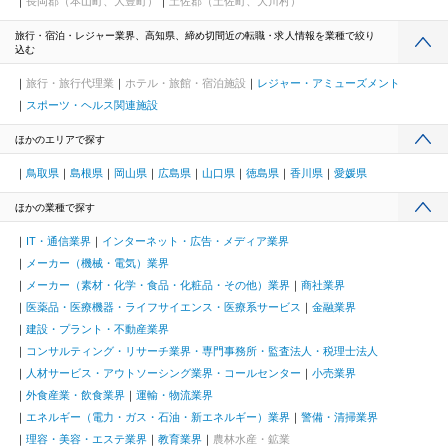
長岡郡（本山町、大豊町）
土佐郡（土佐町、大川村）
旅行・宿泊・レジャー業界、高知県、締め切間近の転職・求人情報を業種で絞り
込む
旅行・旅行代理業
ホテル・旅館・宿泊施設
レジャー・アミューズメント
スポーツ・ヘルス関連施設
ほかのエリアで探す
鳥取県
島根県
岡山県
広島県
山口県
徳島県
香川県
愛媛県
ほかの業種で探す
IT・通信業界
インターネット・広告・メディア業界
メーカー（機械・電気）業界
メーカー（素材・化学・食品・化粧品・その他）業界
商社業界
医薬品・医療機器・ライフサイエンス・医療系サービス
金融業界
建設・プラント・不動産業界
コンサルティング・リサーチ業界・専門事務所・監査法人・税理士法人
人材サービス・アウトソーシング業界・コールセンター
小売業界
外食産業・飲食業界
運輸・物流業界
エネルギー（電力・ガス・石油・新エネルギー）業界
警備・清掃業界
理容・美容・エステ業界
教育業界
農林水産・鉱業