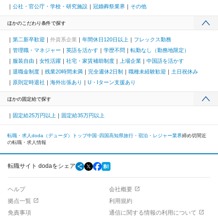
公社・官公庁・学校・研究施設
冠婚葬祭業界
その他
ほかのこだわり条件で探す
第二新卒歓迎
外資系企業
年間休日120日以上
フレックス勤務
管理職・マネジャー
英語を活かす
学歴不問
転勤なし（勤務地限定）
服装自由
女性活躍
社宅・家賃補助制度
上場企業
中国語を活かす
退職金制度
残業20時間未満
完全週休2日制
職種未経験歓迎
土日祝休み
原則定時退社
海外出張あり
U・Iターン支援あり
ほかの固定給で探す
固定給25万円以上
固定給35万円以上
転職・求人doda（デューダ）トップ
中国･四国
高知県
旅行・宿泊・レジャー業界
締め切間近
の転職・求人情報
転職サイト dodaをシェア
ヘルプ
会社概要
拠点一覧
利用規約
免責事項
通信に関する情報の利用について