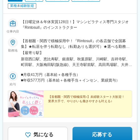
業種未経験歓迎
【日曜定休＆年休実質128日！】マシンピラティス専門スタジオ
『Rintosull』のインストラクター
仕事内容
【首都圏・関西で積極採用中！『Rintosull』の各店舗で全国募
集】★転居を伴う転勤なし（転勤ありも選択可）★選べる勤務地
勤務地
（希望と通勤範囲を考慮して決定）★店舗のほとんどが駅から徒
【最寄り駅】
歩圏内！＼新店続々！今期は60店舗以上オープン予定／■関東東
新宿西口駅、恵比寿駅、銀座駅、秋葉原駅、川崎駅、吉祥寺駅、
京／神奈川／千葉／埼玉／茨城／群馬■関西大阪／京都／兵庫／滋
町田駅、大阪梅田駅(阪急線)、天王寺駅前駅、高田馬場駅、大井町
賀／奈良#首都圏＆大阪、京都、兵庫、積極採用中♪★その他、全
駅、蒲田駅、初台駅、千歳烏山駅、用賀駅、阿佐ケ谷駅、王子
国210店舗以上！【北海道・東北】北海道／岩手／宮城／山形
■月収41万円（基本給＋各種手当）
駅、赤羽駅、八王子駅、府中駅(東京都)、調布駅、国立駅、上大岡
【中部】 新潟／石川／岐阜／長野／山梨／静岡／三重／愛知【中
■年収577万円（基本給＋各種手当＋インセン、業績賞与）
駅、青葉台駅、戸塚駅、東戸塚駅、たまプラーザ駅、鴨居駅、鶴
給与
国】岡山／広島／香川／徳島／高知【九州・沖縄】福岡／長崎／
見駅、杉田駅(神奈川県)、横須賀中央駅、大船駅、辻堂駅、本厚木
鹿児島／熊本／沖縄＊。嬉しいPOINT・＊1次面接は『ちょっと気
駅、大和駅(神奈川県)、中央林間駅、武蔵浦和駅、小手指駅、草加
になる』＆志望動機なしで参加OK！1つでも気になったら応募ボ
【首都圏・関西で積極採用♪】未経験スタート大歓迎！
駅、和光市駅、ふじみ野駅、蘇我駅、京成千葉駅、本八幡駅(総武
業界大手で、やりがいも働きやすさも叶える♪
タンへ◎＃3年連続ベース給UP！住宅手当：月最大5万円＃日曜定
線)、行徳駅、松戸駅、五井駅、浦安駅(千葉県)、駒込駅、港南台
休＆土曜は早上がり／年休実質128日＃ノルマ・残業ほぼナシ＃
駅、日吉駅(神奈川県)、二子玉川駅、田無駅、瑞江駅、本郷三丁目
未経験スタート94％！2カ月のスクール級研修あり＃社割＆レッ
駅、西葛西駅、小田急相模原駅、青物横丁駅、新小岩駅、勝どき
スンでボディメイクも楽しめる♪＃資格取得＆研修でスキルアップ
駅、浅草駅(ＴＸ)、金沢八景駅(京急線)、南越谷駅、国分寺駅、練
＃早期キャリアアップのチャンスも豊富！
馬駅、高円寺駅、平塚駅、本川越駅、南羽生駅、神奈川駅、上野
広小路駅、稲毛駅、成増駅、津田沼駅、戸越公園駅、品川駅、八
気になる
応募する
柱駅、伊勢佐木長者町駅、さいたま新都心駅、堺東駅、大阪上本