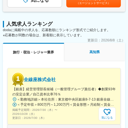
気になる
駅、立川南駅、高津駅(神奈川県)、桜木町駅、日ノ出町駅、高輪台
（エージェントサービス）
オーナーとの関係構築、販売指示やスタッフ教育、苦情対応など
県)、泉駅(常磐線)、岡崎駅、開明駅、勝川駅、豊川駅、津島駅、
駅、銀座一丁目駅、御成門駅、築地市場駅、八丁畷駅、第一通り
幅広い業務を担当します。営業職複数名で担当売場を分担し、内
逢妻駅、土橋駅(愛知県)、西尾駅、羽黒駅(愛知県)、小牧口駅、国
駅、日吉町駅、川原町駅、久屋大通駅、丸の内駅(愛知県)、名鉄名
部業務と現場巡回をバランス良く担います。販促活動や売場オー
府宮駅、東浦駅、赤池駅(愛知県)、長久手古戦場駅、新静岡駅、浜
古屋駅、大須観音駅、四宮駅、石場駅、西大路三条駅、扇町駅(大
ナー訪問を通じて信頼構築や新たな販売チャンスの創出にも貢献
松駅、上所駅、南富山駅、金沢駅、越前新保駅、甲斐住吉駅、長
阪府)、大阪梅田駅(阪神線)、大阪梅田駅(阪急線)、四ツ橋駅、なん
人気求人ランキング
します。
野駅、松本駅、西笠松駅、高茶屋駅、なんば駅(南海線)、扇町駅
ば駅(南海線)、天王寺駅、旧居留地・大丸前駅、神戸三宮駅(阪
dodaに掲載中の求人を、応募数順にランキング形式でご紹介します。
(大阪府)、天王寺駅前駅、枚方市駅、三宮駅(神戸市営)、新在家
神)、西川緑道公園駅、市役所前駅(愛媛県)、片原町駅(香川県)、横
※応募数が同数の場合は、新着順に表示しています。
■組織構成
駅、山陽垂水駅、夢前川駅、塚口駅(阪急線)、三条駅(京都府)、桂
川一丁目駅、萩原駅(福岡県)、西浜町駅、美栄橋駅、西辛島町駅、
全国67支店に営業職・支店長代理が複数名在籍し、協力しながら
更新日：
2026/8/8（土）
駅、烏丸駅、堅田駅、奈良駅、紀伊中ノ島駅、湖山駅、出雲市
朝日通駅、甲東中学校前駅、宮城野通駅、京成八幡駅、反町駅、
運営します。
駅、岡山駅、県庁前駅(広島県)、福山駅、下関駅、阿波富田駅、栗
九品仏駅、青物横丁駅、半田駅
林公園駅、いよ立花駅、薊野駅、熊西駅、佐賀駅、観光通駅、通
高知県
旅行・宿泊・レジャー業界
■教育体制
町筋駅、大分駅、宮崎駅、天文館通駅、古島駅、銀座一丁目駅、
入社後は本社で2日間の導入研修を受け、その後配属支店でOJT形
平沼橋駅、梅田駅(地下鉄)、天神南駅、栄町駅(愛知県)、新宿駅(東
式の現場研修を実施するため、未経験の方も安心して業務を始め
京メトロ)、岩本町駅、赤坂見附駅、学習院下駅、四ツ谷駅、水道
られます。
橋駅、田原町駅(東京都)、京成曳舟駅、越中島駅、木場駅(東京
都)、菊川駅(東京都)、新豊洲駅、大森海岸駅、五反田駅、戸越銀
全線座株式会社
■企業の特徴/魅力
座駅、下神明駅、鮫洲駅、代官山駅、九品仏駅、蓮沼駅、北千束
全国約2,300売場を展開し、夢と幸運を届ける社会貢献性の高い安
駅、久が原駅、穴守稲荷駅、西太子堂駅、駒沢大学駅、池ノ上
【銀座】経営管理部長候補（一般管理グループ責任者）◆創業93年
定企業です。
駅、桜上水駅、渋谷駅、代田橋駅、西新宿五丁目駅、都立家政
の安定企業／自己資本比率76％
駅、要町駅、千石駅、大塚駅前駅、赤羽岩淵駅、王子駅前駅、日
＜勤務地詳細＞本社住所：東京都中央区銀座8-7-13 銀座全線座ビルB1受動喫煙対策：屋内喫煙可能場所あり変更の範囲：会社の定める事業所
変更の範囲：会社の定める業務
暮里駅、町屋駅(京成線)、地下鉄成増駅、中板橋駅、新板橋駅、豊
＜予定年収＞800万円～1,200万円＜賃金形態＞月給制＜賃金内訳＞月額（基本給）：500,000円～750,000円＜月給＞500,000円～750,000円＜昇給有無＞有＜残業手当＞有＜給与補足＞■賞与：年2回 管理監督者として採用するため、時間外勤務手当の支給対象外（法令に基づく深夜勤務手当等を除く）■昇給：年1回賃金はあくまでも目安の金額であり、選考を通じて上下する可能性があります。月給(月額)は固定手当を含めた表記です。
島園駅(都営線)、金町駅(東京都)、京王八王子駅、立川駅、高松駅
掲載予定期間：
2026/7/30（木）
〜
(東京都)、井の頭公園駅、府中競馬正門前駅、布田駅、和泉多摩川
2026/10/28（水）
駅、京王多摩センター駅、新綱島駅、伊勢佐木長者町駅、センタ
気になる
更新日：
2026/7/30（木）
ー北駅、鶴見駅、蒔田駅、杉田駅(神奈川県)、京急東神奈川駅、新
高島駅、天王町駅、向河原駅、溝の口駅、新丸子駅、登戸駅、京