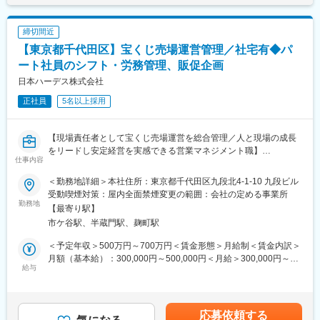
江ハートピア駅、水落駅、天竜川駅、磐田駅、藤枝駅、住吉町
駅、仙川駅、町田駅、古淵駅、武蔵小金井駅、東村山駅、国分寺
駅、岡崎駅、上挙母駅、住吉駅(兵庫県・東海道)、清荒神駅、伊丹
駅、国立駅、狛江駅、東大和市駅、聖蹟桜ケ丘駅、多摩センター
駅(阪急線)、宝殿駅、高安駅、薬院大通駅、西４丁目駅、札幌駅、
締切間近
駅、田無駅、ひばりケ丘駅(東京都)、武蔵引田駅、たまプラーザ
広瀬通駅、権堂駅、金沢駅、福井駅(福井県)、本川越駅、市川真間
駅、青葉台駅、綱島駅、関内駅、東戸塚駅、センター南駅、上大
【東京都千代田区】宝くじ売場運営管理／社宅有◆パ
駅、船橋駅、千葉中央駅、末広町駅(東京都)、王子駅前駅、大塚駅
岡駅、戸塚駅、京急鶴見駅、瀬谷駅、鶴ケ峰駅、南太田駅、新杉
ート社員のシフト・労務管理、販促企画
前駅、東池袋駅、学習院下駅、新日本橋駅、本所吾妻橋駅、京王
田駅、鴨居駅、二俣川駅、東神奈川駅、みなとみらい駅、金沢文
八王子駅、立川駅、布田駅、新宿西口駅、石上駅、海老名駅(相模
日本ハーデス株式会社
庫駅、港南台駅、保土ケ谷駅、武蔵小杉駅、武蔵溝ノ口駅、新百
線)、汐入駅、向ケ丘遊園駅、溝の口駅、大森海岸駅、永田町駅、
合ケ丘駅、向ケ丘遊園駅、元住吉駅、川崎駅、橋本駅(神奈川県)、
正社員
5名以上採用
神泉駅、溜池山王駅、大崎広小路駅、京急蒲田駅、蓮沼駅、西小
相模原駅、横須賀中央駅、平塚駅、大船駅、鎌倉駅、湘南台駅、
山駅、有楽町駅、浜松町駅、新綱島駅、代官山駅、奥沢駅、京急
藤沢駅、鴨宮駅、茅ケ崎駅、本厚木駅、中央林間駅、大和駅(神奈
鶴見駅、新静岡駅、あすなろう四日市駅、栄町駅(愛知県)、近鉄名
【現場責任者として宝くじ売場運営を総合管理／人と現場の成長
川県)、海老名駅(相模線)、相模金子駅、大宮駅(埼玉県)、浦和駅、
古屋駅、矢場町駅、山科駅、膳所駅、西院駅(京福線)、祇園四条
をリードし安定経営を実感できる営業マネジメント職】
東大宮駅、岩槻駅、北与野駅、川越駅、熊谷駅、川口駅、所沢
駅、三条駅(京都府)、天神橋筋六丁目駅、北新地駅、梅田駅(地下
仕事内容
■業務概要
駅、小手指駅、加須駅、東松山駅、春日部駅、狭山市駅、上尾
鉄)、長堀橋駅、日本橋駅(大阪府)、なんば駅(地下鉄)、小路駅、長
当社の宝くじ売場運営における営業職（支店長代理）として、担
駅、草加駅、越谷レイクタウン駅、南越谷駅、北越谷駅、蕨駅、
居駅(阪和線)、大阪阿部野橋駅、県庁前駅(兵庫県)、姫路駅、三宮
＜勤務地詳細＞本社住所：東京都千代田区九段北4-1-10 九段ビル
当エリア内の複数売場（10～15か所程度）を巡回・管理し、パー
戸田公園駅、入間市駅、和光市駅、志木駅、桶川駅、久喜駅、み
駅(神戸新交通)、神戸三宮駅(阪急・神戸高速)、門戸厄神駅、岡山
受動喫煙対策：屋内全面禁煙変更の範囲：会社の定める事業所
ト社員のシフト作成や労務管理、スタッフの業務サポート、売上
ずほ台駅、幸手駅、吉川美南駅、上福岡駅、葭川公園駅、稲毛
勤務地
駅、県庁前駅(愛媛県)、今橋駅、西原駅(広島県)、胡町駅、横川駅
【最寄り駅】
管理、販促企画など運営全般を担います。現場スタッフが安心し
駅、海浜幕張駅、蘇我駅、本八幡駅(総武線)、船橋駅、松戸駅、新
(広島県)、本通駅、森下駅(福岡県)、中佐世保駅、浜町アーケード
市ケ谷駅、半蔵門駅、麹町駅
て働ける環境づくりや業務改善を推進し、売上向上と安定運営の
茂原駅、京成成田駅、地区センター駅、実籾駅、柏駅、五井駅、
駅、天神駅、香春口三萩野駅、平和通駅、安里駅、熊本城・市役
両立を現場責任者としてリードします。
村上駅(千葉県)、天王台駅、君津駅、新浦安駅、印西牧の原駅、求
所前駅、曽根田駅、本八幡駅(都営線)、岩村田駅、馬替駅、新丸子
＜予定年収＞500万円～700万円＜賃金形態＞月給制＜賃金内訳＞
名駅、水戸駅、小木津駅、土浦駅、石岡駅、研究学園駅、勝田
駅、日本大通り駅、神奈川駅、芦花公園駅、鮫洲駅、神沢駅、知
月額（基本給）：300,000円～500,000円＜月給＞300,000円～
■業務詳細
駅、守谷駅、鹿島神宮駅、荒川沖駅、高崎駅、西桐生駅、西川田
給与
多半田駅、薬院駅、豊水すすきの駅、大通駅、長野駅、七ツ屋
500,000円＜昇給有無＞有＜残業手当＞有＜給与補足＞賞与実績:
パート社員のシフト作成、勤怠・労務管理、採用・退職手続き等
駅、足利駅、小山駅、北真岡駅、西那須野駅、小樽駅、旭川駅、
駅、福井城址大名町駅、川越市駅、大神宮下駅、栄町駅(千葉県)、
年2回（昨年実績4か月）昇給:年1回定年後も昇給・昇格の可能性
の人材マネジメントや、売場巡回によるスタッフ面談、業務ヒア
新富士駅(北海道)、帯広駅、筒井駅(青森県)、青山駅(岩手県)、柳
岩本町駅、飛鳥山駅、巣鴨新田駅、都電雑司ケ谷駅、東池袋四丁
あり賃金はあくまでも目安の金額であり、選考を通じて上下する
リング、現場課題の抽出と解決策の実行、売上状況の確認・報
原駅(岩手県)、あおば通駅、蛇田駅、杜せきのした駅、新利府駅、
目駅、西早稲田駅、御徒町駅、淡路町駅、浅草駅(ＴＸ)、西武新宿
可能性があります。月給(月額)は固定手当を含めた表記です。
応募依頼する
告、宝くじ券の配布・回収、販促企画の立案・推進、売場出店先
四ツ小屋駅、山形駅、天童南駅、西袋駅、南福島駅、郡山駅(福島