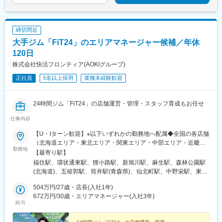
町駅、京橋駅(大阪府)、江坂駅、大日駅、茨木市駅、高槻市駅、布
施駅、千鳥橋駅、豊中駅、寝屋川市駅、藤井寺駅、新金岡駅、守
口市駅、下松駅(大阪府)、箕面萱野駅、和泉中央駅、今里駅(地下
締切間近
鉄)、鳳駅、近鉄八尾駅、大正駅(大阪府)、弁天町駅、心斎橋駅、
桂駅、京都駅、三宮駅(神戸市営)、西宮北口駅、新在家駅、明石
大手ジム「FiT24」のエリアマネージャー候補／年休
駅、高速長田駅、尼崎駅(阪神線)、伊丹駅(福知山線)、西神中央
120日
駅、川西能勢口駅、宝塚駅、滝の茶屋駅、神戸駅(兵庫県)、姫路
株式会社快活フロンティア(AOKIグループ)
駅、土山駅、新宿駅(東京メトロ)、代官山駅、銀座一丁目駅、岩本
町駅、京急川崎駅、梅田駅(地下鉄)、大阪阿部野橋駅、学習院下
正社員
5名以上採用
業種未経験歓迎
駅、下神明駅、蓮沼駅、参宮橋駅、芦花公園駅、南阿佐ケ谷駅、
王子駅前駅、赤羽岩淵駅、京王八王子駅、府中競馬正門前駅、京
24時間ジム「FiT24」の店舗運営・管理・スタッフ育成もお任せ
急鶴見駅、新杉田駅、葭川公園駅、本八幡駅(都営線)、春日駅(東
京都)、鮫洲駅、月島駅、田原町駅(東京都)、金沢八景駅(横浜シー
仕事内容
サイドライン)、新越谷駅、川越市駅、反町駅、上野御徒町駅、京
成稲毛駅、地下鉄成増駅、新津田沼駅、戸越駅、北品川駅、新八
【U・Iターン歓迎】※以下いずれかの勤務地へ配属◆全国の各店舗
柱駅、関内駅、谷町九丁目駅、大阪ビジネスパーク駅、高槻駅、
（北海道エリア・東北エリア・関東エリア・中部エリア・近畿エ
ＪＲ河内永和駅、伝法駅、守口駅、今里駅(近鉄線)、ドーム前駅、
勤務地
リア・中国エリア・四国エリア・九州エリア）◆本社：神奈川県
【最寄り駅】
四ツ橋駅、七条駅、神戸三宮駅(阪急・神戸高速)、六甲道駅、山陽
横浜市都筑区北山田3-1-50＜アクセス＞横浜市営地下鉄グリーン
福住駅、環状通東駅、狸小路駅、新旭川駅、麻生駅、森林公園駅
明石駅、長田駅(神戸市営)、川西池田駅、宝塚南口駅、高速神戸
ライン「北山田」駅より徒歩7分※受動喫煙対策：各拠点屋内禁煙
(北海道)、五稜郭駅、筒井駅(青森県)、仙北町駅、中野栄駅、東北
駅、山陽姫路駅、新宿駅、有楽町駅、神田駅(東京都)、中崎町駅、
福祉大前駅、八木山動物公園駅、泉外旭川駅、山形駅、東金井
天王寺駅、西早稲田駅、京急蒲田駅、西新宿五丁目駅、飛鳥山
504万円/27歳・店長(入社1年)
駅、安積永盛駅、南福島駅、高崎駅、竜舞駅、新伊勢崎駅、前橋
駅、府中本町駅、千葉中央駅、京成八幡駅、水道橋駅、品川シー
672万円/30歳・エリアマネージャー(入社3年)
大島駅、片貝駅、本庄駅、鴻巣駅、小木津駅、上菅谷駅、荒川沖
サイド駅、築地駅、浅草駅、川越駅、御徒町駅、荏原中延駅、高
給与
駅、入地駅、つくば駅、石岡駅、土浦駅、北初富駅、瑞江駅、春
輪ゲートウェイ駅、みのり台駅、日ノ出町駅、四天王寺前夕陽ケ
日山駅、平田駅(長野県)、市役所前駅(長野県)、信濃吉田駅、川中
丘駅、大阪城北詰駅、河内永和駅、土居駅(大阪府)、ドーム前千代