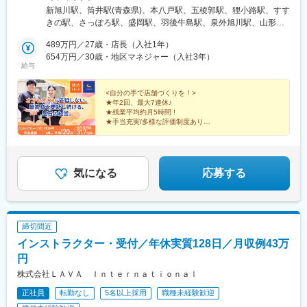
リア)◆本社:神奈川県横浜市都筑区北山田3-1-50<アクセス>横浜
新旭川駅、筒井駅(青森県)、本八戸駅、五稜郭駅、狸小路駅、すす
市営地下鉄グリーンライン「北山田」駅より徒歩7分※受動喫煙対
きの駅、さっぽろ駅、盛岡駅、羽後牛島駅、泉外旭川駅、山形
策:屋内喫煙可能場所あり
駅、南福島駅、勾当台公園駅、あおば通駅、青葉通一番町駅、群
489万円／27歳・店長（入社1年）
馬総社駅、坂戸駅(埼玉県)、北長岡駅、上所駅、東新潟駅、高崎
654万円／30歳・地区マネジャー（入社3年）
駅、竜舞駅、郡山富田駅、岡本駅(栃木県)、雀宮駅、土浦駅、荒川
給与
沖駅、偕楽園駅、小山駅、酒折駅、市役所前駅(長野県)、平田駅
(長野県)、南富山駅、野々市工大前駅、北鉄金沢駅、福井駅、大宮
<自分の手で店舗づくりを！>
駅(埼玉県)、浦和駅、八木崎駅、新田駅(埼玉県)、川口駅、川越
★年2回、最大7連休♪
駅、新座駅、稲毛駅、市川駅、京成船橋駅、馬橋駅、松戸駅、柏
★残業平均約月5時間 !
駅、八千代中央駅、公津の杜駅、海浜幕張駅、浜野駅、葭川公園
★手当充実/多様な評価制度あり
★販売・接客経験者大歓迎 !
駅、秋葉原駅、王子駅、大塚駅(東京都)、新小岩駅、瑞江駅、小岩
★全国に店舗あり
駅、西葛西駅、六町駅、北千住駅、池袋駅、高田馬場駅、上野御
★語学力（中国語・英語・韓国語）が活かせる
徒町駅、上野広小路駅、神田駅(東京都)、浅草駅、八王子駅、練馬
★AOKIホールディングスのグループ会社
高野台駅、新宿駅(東京メトロ)、所沢駅、立川北駅、吉祥寺駅、調
気になる
応募する
布駅、新宿駅、新宿三丁目駅、中野駅(東京都)、上永谷駅、橋本駅
(神奈川県)、藤沢駅、本厚木駅、海老名駅(相鉄・小田急)、湘南台
駅、横須賀中央駅、登戸駅、武蔵溝ノ口駅、相模大野駅、関内
駅、伊勢佐木長者町駅、大森駅(東京都)、北山田駅(神奈川県)、赤
締切間近
坂見附駅、恵比寿駅、渋谷駅、赤坂駅(東京都)、五反田駅、蒲田
インストラクター・受付／年休実質128日／月収例43万
駅、武蔵小山駅、銀座駅、大門駅(東京都)、東銀座駅、綱島駅、中
目黒駅、自由が丘駅、東戸塚駅、新横浜駅、京急川崎駅、鶴見
円
駅、川崎駅、大岡駅(静岡県)、浜松駅、新浜松駅、静岡駅、土橋駅
株式会社ＬＡＶＡ Ｉｎｔｅｒｎａｔｉｏｎａｌ
(愛知県)、大門駅(愛知県)、東田坂上駅、徳重駅、逢妻駅、高茶屋
正社員
転勤なし
5名以上採用
職種未経験歓迎
駅、近鉄四日市駅、栄駅(愛知県)、比良駅(愛知県)、伏見駅(愛知
県)、名古屋駅、妙興寺駅、上前津駅、柳津駅(岐阜県)、美濃青柳