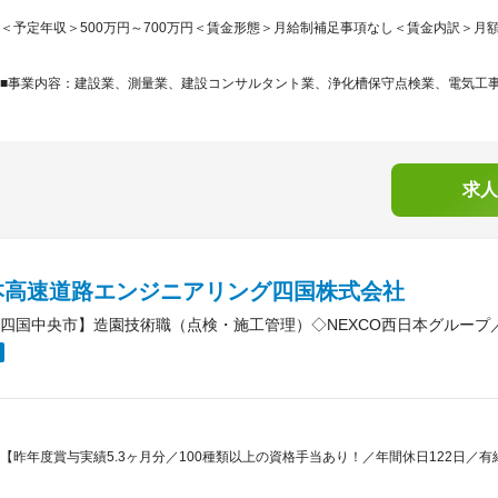
＜予定年収＞500万円～700万円＜賃金形態＞月給制補足事項なし＜賃金内訳＞月額（基本
■事業内容：建設業、測量業、建設コンサルタント業、浄化槽保守点検業、電気工事業
求人
本高速道路エンジニアリング四国株式会社
四国中央市】造園技術職（点検・施工管理）◇NEXCO西日本グループ／
【昨年度賞与実績5.3ヶ月分／100種類以上の資格手当あり！／年間休日122日／有