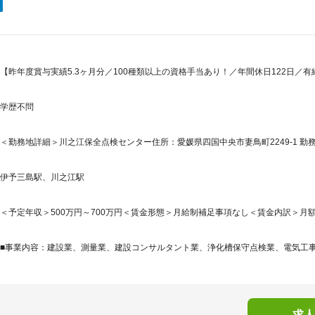
【昨年度賞与実績5.3ヶ月分／100種類以上の資格手当あり！／年間休日122日／有
学歴不問
＜勤務地詳細＞川之江保全点検センター住所：愛媛県四国中央市妻鳥町2249-1 勤務
伊予三島駅、川之江駅
＜予定年収＞500万円～700万円＜賃金形態＞月給制補足事項なし＜賃金内訳＞月額（基本
■事業内容：建設業、測量業、建設コンサルタント業、浄化槽保守点検業、電気工事業
求人