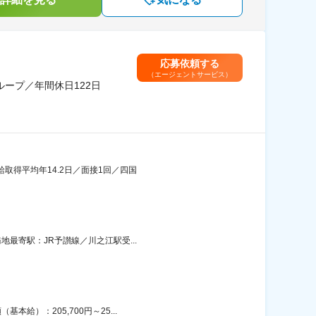
応募依頼する
（エージェントサービス）
ープ／年間休日122日
給取得平均年14.2日／面接1回／四国
地最寄駅：JR予讃線／川之江駅受...
給）：205,700円～25...