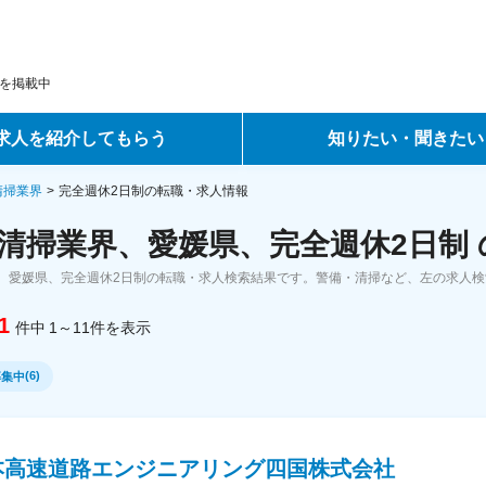
を掲載中
求人を紹介してもらう
知りたい・聞きたい
ントサービス
転職ノウハウ
清掃業界
完全週休2日制の転職・求人情報
清掃業界、愛媛県、完全週休2日制
サービス
データで見る転職
、愛媛県、完全週休2日制の転職・求人検索結果です。警備・清掃など、左の求人
ーエージェントサービス
コラム・インタビュー
1
件中
1～11
件
を表示
転職Q&A
(
6
)
募集中
本高速道路エンジニアリング四国株式会社