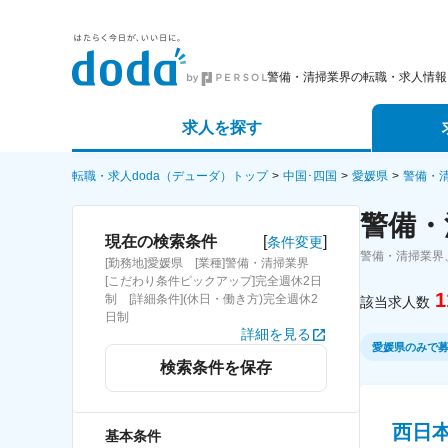
警備・清掃業界の転職・求人情報
求人を探す
詳細条件から探す
エージェ
転職・求人doda（デューダ）トップ
中国･四国
愛媛県
警備・
警備・
新着求人から探す
スカウト
[
]
現在の検索条件
条件変更
警備・清掃業界
[勤務地]愛媛県 [業種]警備・清掃業界
求人特集から探す
パートナ
[こだわり条件ピックアップ]完全週休2日
1
制 [詳細条件](休日・働き方)完全週休2
該当求人数
日制
詳細を見る
愛媛県のみで
検索条件を保存
西日
基本条件