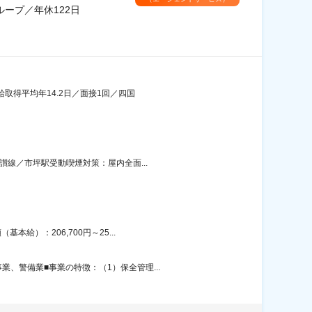
ープ／年休122日
給取得平均年14.2日／面接1回／四国
讃線／市坪駅受動喫煙対策：屋内全面...
給）：206,700円～25...
、警備業■事業の特徴：（1）保全管理...