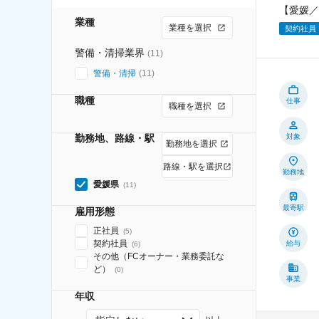
【愛媛／
業種
業種を選択
契約社員
警備・清掃業界
(
11
)
警備・清掃
(
11
)
職種
仕事
職種を選択
勤務地、路線・駅
対象
勤務地を選択
路線・駅を選択
勤務地
愛媛県
(
11
)
最寄駅
雇用形態
正社員
(
5
)
契約社員
給与
(
6
)
その他（FCオーナー・業務委託な
ど）
(
0
)
事業
年収