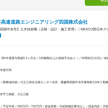
本高速道路エンジニアリング四国株式会社
四国中央市】土木技術職（点検・設計・施工管理）◇NEXCO西日本グル
【昨年度賞与実績5.3ヶ月分／100種類以上の資格手当あり！／年間休日122日／有
学歴不問
＜勤務地詳細＞川之江保全点検センター住所：愛媛県四国中央市妻鳥町2249-1 勤務
伊予三島駅、川之江駅
＜予定年収＞500万円～700万円＜賃金形態＞月給制補足事項なし＜賃金内訳＞月額（基本