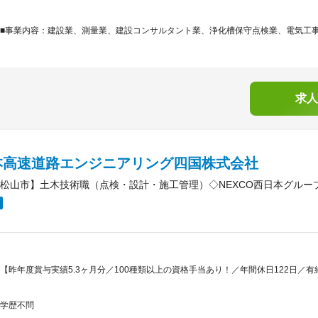
■事業内容：建設業、測量業、建設コンサルタント業、浄化槽保守点検業、電気工事業
求人
本高速道路エンジニアリング四国株式会社
松山市】土木技術職（点検・設計・施工管理）◇NEXCO西日本グループ
【昨年度賞与実績5.3ヶ月分／100種類以上の資格手当あり！／年間休日122日／有
学歴不問