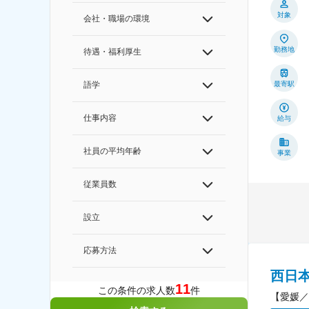
対象
会社・職場の環境
勤務地
待遇・福利厚生
最寄駅
語学
仕事内容
給与
社員の平均年齢
事業
従業員数
設立
応募方法
西日
11
この条件の求人数
件
【愛媛／