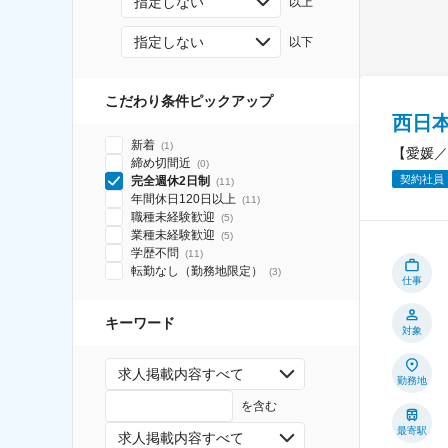
指定しない
以上
指定しない
以下
こだわり条件ピックアップ
西日
新着
(
1
)
【愛媛／
締め切間近
(
0
)
契約社員
完全週休2日制
(
11
)
年間休日120日以上
(
11
)
職種未経験歓迎
(
5
)
業種未経験歓迎
(
5
)
学歴不問
(
11
)
転勤なし（勤務地限定）
(
3
)
仕事
キーワード
対象
求人掲載内容すべて
勤務地
を含む
最寄駅
求人掲載内容すべて