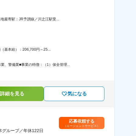
地最寄駅：JR予讃線／川之江駅受...
給）：206,700円～25...
、警備業■事業の特徴：（1）保全管理...
詳細を見る
気になる
応募依頼する
（エージェントサービス）
グループ／年休122日