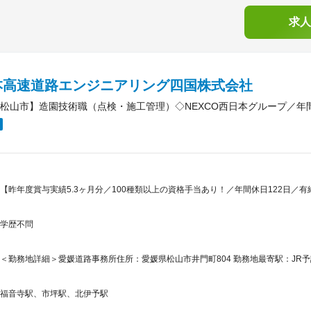
求人
本高速道路エンジニアリング四国株式会社
松山市】造園技術職（点検・施工管理）◇NEXCO西日本グループ／年間
【昨年度賞与実績5.3ヶ月分／100種類以上の資格手当あり！／年間休日122日／有
学歴不問
＜勤務地詳細＞愛媛道路事務所住所：愛媛県松山市井門町804 勤務地最寄駅：JR予
福音寺駅、市坪駅、北伊予駅