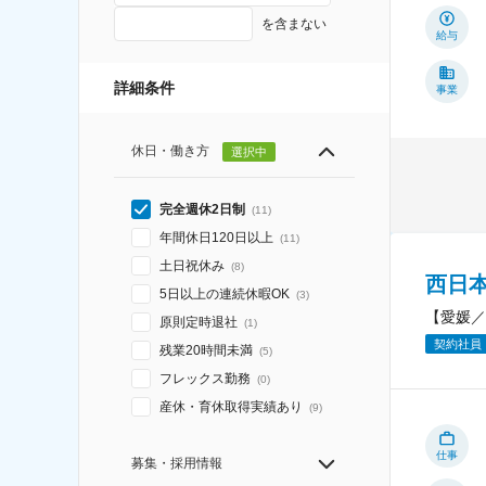
を含まない
給与
詳細条件
事業
休日・働き方
選択中
完全週休2日制
(
11
)
年間休日120日以上
(
11
)
土日祝休み
(
8
)
西日
5日以上の連続休暇OK
(
3
)
【愛媛／
原則定時退社
(
1
)
契約社員
残業20時間未満
(
5
)
フレックス勤務
(
0
)
産休・育休取得実績あり
(
9
)
仕事
募集・採用情報