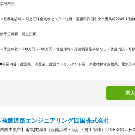
学歴不問
＜勤務地詳細＞川之江保全点検センター住所：愛媛県四国中央市妻鳥町2249-1 勤務
伊予三島駅、川之江駅
＜予定年収＞500万円～700万円＜賃金形態＞月給制補足事項なし＜賃金内訳＞月額（基本
■事業内容：建設業、測量業、建設コンサルタント業、浄化槽保守点検業、電気工事業
求人
本高速道路エンジニアリング四国株式会社
四国中央市】電気技術職（設備点検・設計・施工管理）◇NEXCO西日本