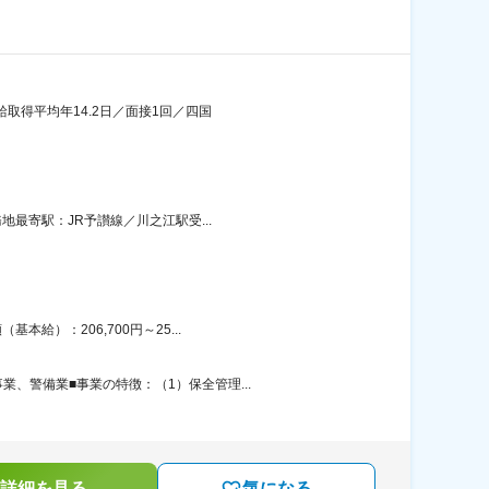
給取得平均年14.2日／面接1回／四国
地最寄駅：JR予讃線／川之江駅受...
給）：206,700円～25...
、警備業■事業の特徴：（1）保全管理...
詳細を見る
気になる