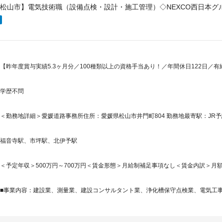
松山市】電気技術職（設備点検・設計・施工管理）◇NEXCO西日本グル
【昨年度賞与実績5.3ヶ月分／100種類以上の資格手当あり！／年間休日122日／有
学歴不問
＜勤務地詳細＞愛媛道路事務所住所：愛媛県松山市井門町804 勤務地最寄駅：JR予
福音寺駅、市坪駅、北伊予駅
＜予定年収＞500万円～700万円＜賃金形態＞月給制補足事項なし＜賃金内訳＞月額（基本
■事業内容：建設業、測量業、建設コンサルタント業、浄化槽保守点検業、電気工事業