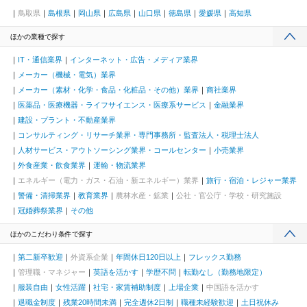
鳥取県
島根県
岡山県
広島県
山口県
徳島県
愛媛県
高知県
ほかの業種で探す
IT・通信業界
インターネット・広告・メディア業界
メーカー（機械・電気）業界
メーカー（素材・化学・食品・化粧品・その他）業界
商社業界
医薬品・医療機器・ライフサイエンス・医療系サービス
金融業界
建設・プラント・不動産業界
コンサルティング・リサーチ業界・専門事務所・監査法人・税理士法人
人材サービス・アウトソーシング業界・コールセンター
小売業界
外食産業・飲食業界
運輸・物流業界
エネルギー（電力・ガス・石油・新エネルギー）業界
旅行・宿泊・レジャー業界
警備・清掃業界
教育業界
農林水産・鉱業
公社・官公庁・学校・研究施設
冠婚葬祭業界
その他
ほかのこだわり条件で探す
第二新卒歓迎
外資系企業
年間休日120日以上
フレックス勤務
管理職・マネジャー
英語を活かす
学歴不問
転勤なし（勤務地限定）
服装自由
女性活躍
社宅・家賃補助制度
上場企業
中国語を活かす
退職金制度
残業20時間未満
完全週休2日制
職種未経験歓迎
土日祝休み