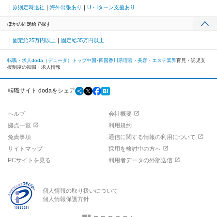
原則定時退社
海外出張あり
U・Iターン支援あり
ほかの固定給で探す
固定給25万円以上
固定給35万円以上
転職・求人doda（デューダ）トップ
中国･四国
香川県
理容・美容・エステ業界
育児・託児支
援制度の転職・求人情報
転職サイト dodaをシェア
ヘルプ
会社概要
拠点一覧
利用規約
免責事項
通信に関する情報の利用について
サイトマップ
採用を検討中の方へ
PCサイトを見る
利用者データの外部送信
個人情報の取り扱いについて
個人情報保護方針