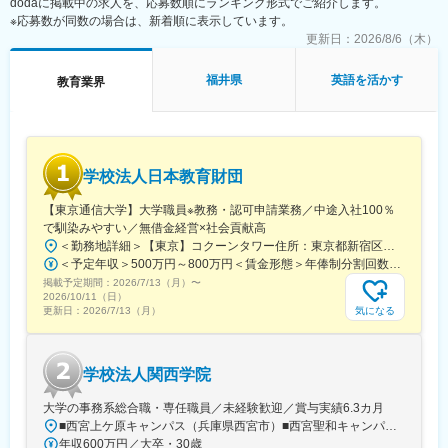
dodaに掲載中の求人を、応募数順にランキング形式でご紹介します。
※応募数が同数の場合は、新着順に表示しています。
更新日：
2026/8/6（木）
福井県
英語を活かす
教育業界
学校法人日本教育財団
【東京通信大学】大学職員※教務・認可申請業務／中途入社100％
で馴染みやすい／無借金経営×社会貢献高
＜勤務地詳細＞【東京】コクーンタワー住所：東京都新宿区西新宿1-7-3 コクーンタワー勤務地最寄駅：JR中央線／新宿駅受動喫煙対策：屋内全面禁煙変更の範囲：会社の定める事業所
＜予定年収＞500万円～800万円＜賃金形態＞年俸制分割回数14回＜賃金内訳＞年額（基本給）：4,090,000円～6,550,000円固定残業手当/月：64,286円～102,858円（固定残業時間26時間40分/月）超過した時間外労働の残業手当は追加支給＜月額＞356,428円～570,715円（14分割）（一律手当を含む）＜昇給有無＞有＜残業手当＞有＜給与補足＞■前職の給与・業務内容などを参考のうえ決定。賃金はあくまでも目安の金額であり、選考を通じて上下する可能性があります。月給(月額)は固定手当を含めた表記です。
掲載予定期間：
2026/7/13（月）
〜
2026/10/11（日）
気になる
更新日：
2026/7/13（月）
学校法人関西学院
大学の事務系総合職・専任職員／未経験歓迎／賞与実績6.3カ月
■西宮上ケ原キャンパス（兵庫県西宮市）■西宮聖和キャンパス（兵庫県西宮市）■神戸三田キャンパス（兵庫県三田市）■西宮北口キャンパス（兵庫県西宮市）■大阪梅田キャンパス（大阪府大阪市）■東京丸の内キャンパス（東京都千代田区）■宝塚キャンパス（兵庫県宝塚市）■千里国際キャンパス（大阪府箕面市）※上記のいずれかのキャンパスへの配属となります。※受動喫煙対策あり（敷地内禁煙）指定喫煙所はキャンパスマップに掲載しています【未経験から大学事務として働けるチャンス】教育業界以外の民間企業からの転職者が多く活躍しており、これまでの業界経験は不問です。コミュニケーションスキルや誠実な対応ができるかどうかなど、お人柄も重視した採用を行っています。夢や目標に向かってがんばる学生を支えたい、学校運営や経営に携わってみたい……そんな想いがある方と一緒に働きたいと考えています。
年収600万円／大卒・30歳