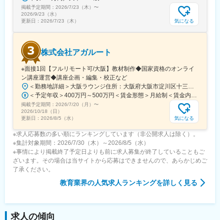
掲載予定期間：
2026/7/23（木）
〜
2026/9/23（水）
気になる
更新日：
2026/7/23（木）
株式会社アガルート
※面接1回【フルリモート可/大阪】教材制作◆国家資格のオンライ
ン講座運営◆講座企画・編集・校正など
＜勤務地詳細＞大阪ラウンジ住所：大阪府大阪市淀川区十三東1丁目17-19 ファルコンビル6階勤務地最寄駅：各線／十三駅受動喫煙対策：屋内全面禁煙変更の範囲：会社の定める事業所（リモートワーク含む）
＜予定年収＞400万円～500万円＜賃金形態＞月給制＜賃金内訳＞月額（基本給）：229,920円固定残業手当/月：46,355円（固定残業時間25時間0分/月）超過した時間外労働の残業手当は追加支給＜月給＞276,275円（一律手当を含む）＜昇給有無＞有＜残業手当＞有＜給与補足＞■昇給：年2回■賞与：年4回(4,7,10.1月／最大12ヶ月分）■その他：業績賞与有■モデルケース：・教材室Aさん：入社当初：年収400万程度⇒入社4年：年収450万程度・工程管理室Bさん：入社当初：年収400万程度⇒入社3年：年収600万程度賃金はあくまでも目安の金額であり、選考を通じて上下する可能性があります。月給(月額)は固定手当を含めた表記です。
掲載予定期間：
2026/7/20（月）
〜
2026/10/18（日）
気になる
更新日：
2026/8/5（水）
※求人応募数の多い順にランキングしています（非公開求人は除く）。
※集計対象期間：2026/7/30（木）～2026/8/5（水）
※事情により掲載終了予定日よりも前に求人募集が終了していることもご
ざいます。その場合は当サイトから応募はできませんので、あらかじめご
了承ください。
教育業界
の人気求人ランキングを詳しく見る
求人の傾向