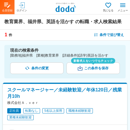
会員登録
ログイン
気になる
メニュー
教育業界、福井県、英語を活かす
の転職・求人検索結果
1
条件で並び替え
件
現在の検索条件
[勤務地]福井県 [業種]教育業界 [詳細条件](語学)英語を活かす
新着求人をいつでもチェック
条件の変更
この条件を保存
スクールマネージャー／未経験歓迎／年休120日／残業
月10h
株式会社Ａ．ｖｅｒ
正社員
転勤なし
5名以上採用
職種未経験歓迎
業種未経験歓迎