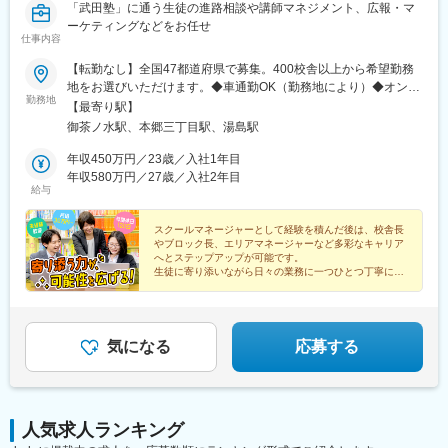
「武田塾」に通う生徒の進路相談や講師マネジメント、広報・マ
ーケティングなどをお任せ
仕事内容
【転勤なし】全国47都道府県で募集。400校舎以上から希望勤務
地をお選びいただけます。◆車通勤OK（勤務地により）◆オンラ
勤務地
イン面接にも対応しています。遠方にお住いの方も、お気軽にご
【最寄り駅】
相談下さい。全国各地で未経験から活躍しているメンバーが多数
御茶ノ水駅、本郷三丁目駅、湯島駅
います。まずはお気軽にご応募ください。【本社】東京都文京区
湯島2丁目4-3 ソフィアお茶の水 1F・2F・3F【受動喫煙対策】あ
年収450万円／23歳／入社1年目
り
年収580万円／27歳／入社2年目
給与
スクールマネージャーとして経験を積んだ後は、校舎長
やブロック長、エリアマネージャーなど多彩なキャリア
へとステップアップが可能です。
生徒に寄り添いながら日々の業務に一つひとつ丁寧に向
き合う中で、自身も成長し、理想のキャリアを築いてい
けます。
気になる
応募する
人気求人ランキング