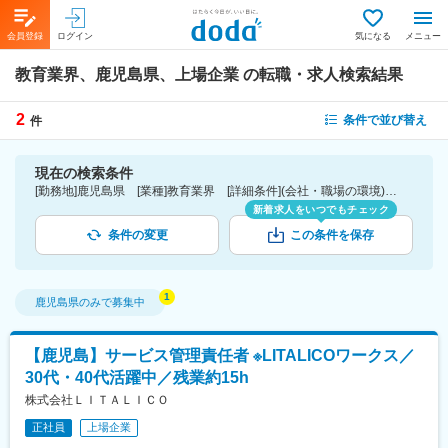
会員登録
ログイン
気になる
メニュー
教育業界、鹿児島県、上場企業
の転職・求人検索結果
2
条件で並び替え
件
現在の検索条件
[勤務地]鹿児島県 [業種]教育業界 [詳細条件](会社・職場の環境)上場企業
新着求人をいつでもチェック
条件の変更
この条件を保存
鹿児島県
のみで募集中
【鹿児島】サービス管理責任者 ※LITALICOワークス／
30代・40代活躍中／残業約15h
株式会社ＬＩＴＡＬＩＣＯ
正社員
上場企業