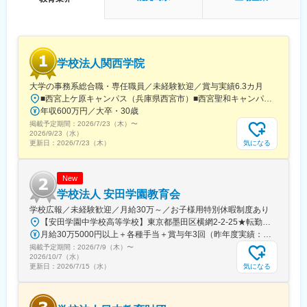
（4）教育・育児・発達相談業務
（5）地域における関係機関との連絡調整・折衝業務
（6）福祉サービスの説明、関係機関利用の際のアドバイス
■1日の流れ（一例）
学校法人関西学院
10:30～11:30 行政との連絡調整
11:30～12:30 支援計画の提示、面談
大学の事務系総合職・専任職員／未経験歓迎／賞与実績6.3カ月
14:00～16:00 親御様と面談（指導中と家庭での困り感をご相
■西宮上ケ原キャンパス（兵庫県西宮市）■西宮聖和キャンパス（兵庫県西宮市）■神戸三田キャンパス（兵庫県三田市）■西宮北口キャンパス（兵庫県西宮市）■大阪梅田キャンパス（大阪府大阪市）■東京丸の内キャンパス（東京都千代田区）■宝塚キャンパス（兵庫県宝塚市）■千里国際キャンパス（大阪府箕面市）※上記のいずれかのキャンパスへの配属となります。※受動喫煙対策あり（敷地内禁煙）指定喫煙所はキャンパスマップに掲載しています【未経験から大学事務として働けるチャンス】教育業界以外の民間企業からの転職者が多く活躍しており、これまでの業界経験は不問です。コミュニケーションスキルや誠実な対応ができるかどうかなど、お人柄も重視した採用を行っています。夢や目標に向かってがんばる学生を支えたい、学校運営や経営に携わってみたい……そんな想いがある方と一緒に働きたいと考えています。
談）
年収600万円／大卒・30歳
16:00～17:30 問い合わせ対応
掲載予定期間：
18:00～19:00 指導員と支援計画のケース会議
2026/7/23（木）
〜
2026/9/23（水）
※持ち帰り仕事やサービス残業は禁止しております。
気になる
更新日：
2026/7/23（木）
※すべてのデータを自社システムで一元管理しており、スタッフ同
士の情報連携もスムーズです。
New
学校法人 安田学園教育会
学校広報／未経験歓迎／月給30万～／お子様用特別休暇制度あり
変更の範囲：会社の定める業務
【安田学園中学校高等学校】東京都墨田区横網2-2-25★転勤ありません！長くじっくりキャリア形成できますアクセス抜群！■都営大江戸線「両国駅」徒歩5分■JR総武線「両国駅」徒歩6分■都営浅草線「蔵前駅」徒歩12分
月給30万5000円以上＋各種手当＋賞与年3回（昨年度実績：最大5.2ヶ月分）（上記月給金額には、月40時間分：7万3685円以上の固定残業代が含む／超過分は別途、全額支給します）※経験・能力などを考慮し、面談の上、決定します
掲載予定期間：
2026/7/9（木）
〜
2026/10/7（水）
気になる
更新日：
2026/7/15（水）