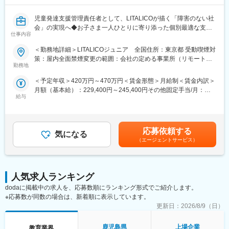
2. 就職活動前から就職後までの一貫サポート
児童発達支援管理責任者として、LITALICOが描く「障害のない社
就職活動前の準備から、企業インターンシップを通じた適性確
会」の実現へ◆お子さま一人ひとりに寄り添った個別最適な支援
仕事内容
認、就職後の職場定着支援まで、トータルでサポートします。就
にあなたの力を。
職後も6ヶ月以上の定着支援を行い、職場での不安や悩みに寄り添
＜勤務地詳細＞LITALICOジュニア 全国住所：東京都 受動喫煙対
います。
■『LITALICOジュニア』とは？
策：屋内全面禁煙変更の範囲：会社の定める事業所（リモートワ
発達が気になる0歳～18歳までのお子さまを対象に、発達や成長
勤務地
ーク含む）
3. 高い就職率と定着率
ステップに合わせた学びの場を提供しています。カリキュラムや
＜予定年収＞420万円～470万円＜賃金形態＞月給制＜賃金内訳＞
LITALICOワークスでは、これまでに累計15,000名以上の就職をサ
学習方法は完全オーダーメイド。これまでに2万人以上のお子さま
月額（基本給）：229,400円～245,400円その他固定手当/月：
ポートし、就職後の定着率は約90%と高い実績を誇ります。
を支援した実績やノウハウを活かし、1万5000点もの教材を用い
給与
50,000円固定残業手当/月：43,100円～45,500円（固定残業時間
て一人ひとりに合わせた指導を実現しています。
20時間0分/月）超過した時間外労働の残業手当は追加支給＜月給
4. 全国に広がる拠点網
＞322,500円～340,900円（一律手当を含む）＜昇給有無＞有＜残
全国に100以上の拠点を展開し、都市部だけでなく地方にも対応
■事業内容
業手当＞有＜給与補足＞※上記年収額は、5段階評価中、評価3の
しています。これにより、引っ越しや地元就職など、さまざまな
児童発達支援・放課後等デイサービスの教室を展開しています。
応募依頼する
気になる
賞与額を想定。■賞与あり年2回支給■年収例450万円～500万円
ライフスタイルに柔軟に対応可能です。
182事業所、従業員1854名、生徒数10,442名と全国各地に展開
（エージェントサービス）
（児発管／入社2年目～5年目）500万円～690万円（エリア児発管
し、事業コンセプト実現に取り組んでいます！
／入社5年目～）※新任児発管の業務支援・オンボーディングを推
変更の範囲：会社の定める業務
進する役割等を担っていただきます。賃金はあくまでも目安の金
■主な業務内容
額であり、選考を通じて上下する可能性があります。月給(月額)は
1教室あたり約50名～60名のお子さまが通所されております。
人気求人ランキング
固定手当を含めた表記です。
教室長が別におり、児発管業務に集中いただけます。
dodaに掲載中の求人を、応募数順にランキング形式でご紹介します。
（1）親御さまのニーズヒアリングやお子さまの特性、生活・ソー
※応募数が同数の場合は、新着順に表示しています。
シャルスキルのアセスメント
更新日：
2026/8/9（日）
（2）個別支援計画の作成及び管理
（3）コンプライアンスに基づくサービスの管理業務全般
鹿児島県
上場企業
教育業界