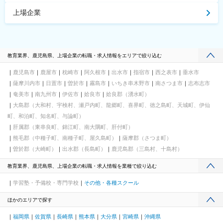
上場企業
教育業界、鹿児島県、上場企業の転職・求人情報をエリアで絞り込む
鹿児島市
鹿屋市
枕崎市
阿久根市
出水市
指宿市
西之表市
垂水市
薩摩川内市
日置市
曽於市
霧島市
いちき串木野市
南さつま市
志布志市
奄美市
南九州市
伊佐市
姶良市
姶良郡（湧水町）
大島郡（大和村、宇検村、瀬戸内町、龍郷町、喜界町、徳之島町、天城町、伊仙
町、和泊町、知名町、与論町）
肝属郡（東串良町、錦江町、南大隅町、肝付町）
熊毛郡（中種子町、南種子町、屋久島町）
薩摩郡（さつま町）
曽於郡（大崎町）
出水郡（長島町）
鹿児島郡（三島村、十島村）
教育業界、鹿児島県、上場企業の転職・求人情報を業種で絞り込む
学習塾・予備校・専門学校
その他・各種スクール
ほかのエリアで探す
福岡県
佐賀県
長崎県
熊本県
大分県
宮崎県
沖縄県