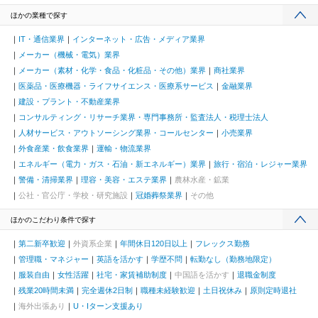
ほかの業種で探す
IT・通信業界
インターネット・広告・メディア業界
メーカー（機械・電気）業界
メーカー（素材・化学・食品・化粧品・その他）業界
商社業界
医薬品・医療機器・ライフサイエンス・医療系サービス
金融業界
建設・プラント・不動産業界
コンサルティング・リサーチ業界・専門事務所・監査法人・税理士法人
人材サービス・アウトソーシング業界・コールセンター
小売業界
外食産業・飲食業界
運輸・物流業界
エネルギー（電力・ガス・石油・新エネルギー）業界
旅行・宿泊・レジャー業界
警備・清掃業界
理容・美容・エステ業界
農林水産・鉱業
公社・官公庁・学校・研究施設
冠婚葬祭業界
その他
ほかのこだわり条件で探す
第二新卒歓迎
外資系企業
年間休日120日以上
フレックス勤務
管理職・マネジャー
英語を活かす
学歴不問
転勤なし（勤務地限定）
服装自由
女性活躍
社宅・家賃補助制度
中国語を活かす
退職金制度
残業20時間未満
完全週休2日制
職種未経験歓迎
土日祝休み
原則定時退社
海外出張あり
U・Iターン支援あり