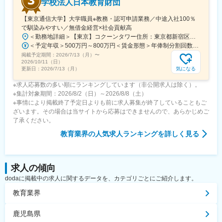
学校法人日本教育財団
【東京通信大学】大学職員※教務・認可申請業務／中途入社100％
で馴染みやすい／無借金経営×社会貢献高
＜勤務地詳細＞【東京】コクーンタワー住所：東京都新宿区西新宿1-7-3 コクーンタワー勤務地最寄駅：JR中央線／新宿駅受動喫煙対策：屋内全面禁煙変更の範囲：会社の定める事業所
＜予定年収＞500万円～800万円＜賃金形態＞年俸制分割回数14回＜賃金内訳＞年額（基本給）：4,090,000円～6,550,000円固定残業手当/月：64,286円～102,858円（固定残業時間26時間40分/月）超過した時間外労働の残業手当は追加支給＜月額＞356,428円～570,715円（14分割）（一律手当を含む）＜昇給有無＞有＜残業手当＞有＜給与補足＞■前職の給与・業務内容などを参考のうえ決定。賃金はあくまでも目安の金額であり、選考を通じて上下する可能性があります。月給(月額)は固定手当を含めた表記です。
掲載予定期間：
2026/7/13（月）
〜
2026/10/11（日）
気になる
更新日：
2026/7/13（月）
※求人応募数の多い順にランキングしています（非公開求人は除く）。
※集計対象期間：2026/8/2（日）～2026/8/8（土）
※事情により掲載終了予定日よりも前に求人募集が終了していることもご
ざいます。その場合は当サイトから応募はできませんので、あらかじめご
了承ください。
教育業界
の人気求人ランキングを詳しく見る
求人の傾向
dodaに掲載中の求人に関するデータを、カテゴリごとにご紹介します。
教育業界
鹿児島県