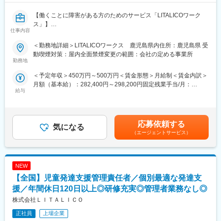
【働くことに障害がある方のためのサービス「LITALICOワーク
ス」】
仕事内容
■業務内容：
＜勤務地詳細＞LITALICOワークス 鹿児島県内住所：鹿児島県 受
障害がある方の現状・希望を把握して、社会で活躍するまでの
動喫煙対策：屋内全面禁煙変更の範囲：会社の定める事業所
「計画」を立てる仕事です。
勤務地
お任せするのは、障害者の雇用支援に関する業務。障害がある方
＜予定年収＞450万円～500万円＜賃金形態＞月給制＜賃金内訳＞
の希望や適性を把握した上で、最適な支援計画を立案・実行して
月額（基本給）：282,400円～298,200円固定残業手当/月：
いきます。
給与
43,500円～46,000円（固定残業時間20時間0分/月）超過した時間
就労移行支援事業所でのサービス管理責任者業務全般
外労働の残業手当は追加支給＜月給＞325,900円～344,200円（一
・ニーズや状況のヒアリング及び適性アセスメント
律手当を含む）＜昇給有無＞有＜残業手当＞有＜給与補足＞※賞
・個別支援計画の作成及び管理
与：あり（年2回/5月・11月）※超過した時間外労働の残業時間代
・コンプライアンスに基づくサービス？管理業務全般
応募依頼する
気になる
は追加支給※給与はスキル・経験・転勤の可否に応じて決定いたし
・相談援助業務
（エージェントサービス）
ますので、上記年収は目安となります。賃金はあくまでも目安の
・地域における関係機関との連絡調整・折衝業務
金額であり、選考を通じて上下する可能性があります。月給(月額)
・福祉サービスの説明、関係機関利用の際のアドバイス
は固定手当を含めた表記です。
NEW
■LITALICOワークスの特徴
【全国】児童発達支援管理責任者／個別最適な発達支
1. 個別対応の支援プログラム
援／年間休日120日以上◎研修充実◎管理者業務なし◎
障害名にとらわれず、一人ひとりの特性やペースに合わせた支援
株式会社ＬＩＴＡＬＩＣＯ
を行います。自己理解を深めるカウンセリングや、ビジネスマナ
ー、PCスキル、コミュニケーション力向上など、多彩なプログラ
正社員
上場企業
ムを提供しています。