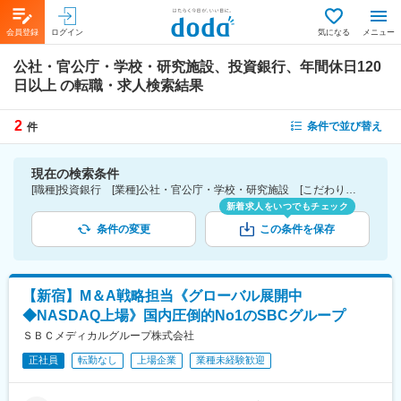
会員登録
ログイン
気になる
メニュー
公社・官公庁・学校・研究施設、投資銀行、年間休日120
日以上
の転職・求人検索結果
2
条件で並び替え
件
現在の検索条件
[職種]投資銀行 [業種]公社・官公庁・学校・研究施設 [こだわり条件ピックアップ]年間休日120日以上 [詳細条件](休日・働き方)年間休日120日以上
新着求人をいつでもチェック
条件の変更
この条件を保存
【新宿】M＆A戦略担当《グローバル展開中
◆NASDAQ上場》国内圧倒的No1のSBCグループ
ＳＢＣメディカルグループ株式会社
正社員
転勤なし
上場企業
業種未経験歓迎