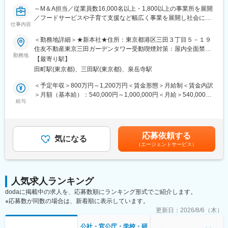
～M＆A担当／従業員数16,000名以上・1,800以上の事業所を展開
◇キャリアの魅力：
／フードサービスや子育て支援など幅広く事業を展開し社会に貢
・条件交渉からクロージングまで自社内で完結するためM&Aの全
仕事内容
献しています～
工程に深く関われる
＜勤務地詳細＞★新本社★住所：東京都港区三田３丁目５－１９
・実力・意欲を評価する風土（半年で役職昇格の事例あり）
【募集背景】
住友不動産東京三田ガーデンタワー受動喫煙対策：屋内全面禁煙
・経験豊富な役員が直接業務をレクチャー https://www.sbc-
これまでの継続的なM&Aの実行に伴い、成長を遂げてきた同社の
勤務地
変更の範囲：会社の定める事業所
recruit.com/corporate/about-sbc/cxo/
【最寄り駅】
さらなる事業多角化・グローバル化にむけた、組織強化のため。
経営者とのコミュニケーション力、開拓力、交渉力、企業経営に
田町駅(東京都)、三田駅(東京都)、泉岳寺駅
関わる知識を多く身につけられます。（※経験が浅い方はデータ分
【業務内容】
＜予定年収＞800万円～1,200万円＜賃金形態＞月給制＜賃金内訳
析、資料作成などから）
クロスボーダーM&A実行にむけたソーシングを主業務にしつつ、
＞月額（基本給）：540,000円～1,000,000円＜月給＞540,000円
キャリア志向により実行先企業の経営やPMIもご対応いただきま
給与
～1,000,000円＜昇給有無＞有＜残業手当＞無賃金はあくまでも目
◇SBCメディカルグループの特徴：
す。
安の金額であり、選考を通じて上下する可能性があります。月給
SBCメディカルグループは2000年に湘南美容外科クリニックとし
(月額)は固定手当を含めた表記です。
て神奈川県湘南エリア藤沢でスタートしました。現在は美容外科/
【ポジション魅力】
皮膚科、審美歯科、レディースクリニック、血管外科、発毛育毛
応募依頼する
グループ連結で従業員数16,000名以上規模の同社にて、裁量の大
気になる
治療、整形外科、近視クリニックなど、多岐にわたる診療科目を
（エージェントサービス）
きい環境でM＆A業務に緒戦することが可能です。
扱っています。クリニック経営で培った人材採用・育成、マーケ
ティングのノウハウを活かした病院・クリニックのM＆Aおよび経
【当社について】
営再生にも力を入れてきます。
当社は、学校給食事業、学童・児童館等の子育て支援事業、保育
人気求人ランキング
園運営事業、送迎バス等の運行管理事業、ALT事業等のソーシャ
変更の範囲：会社の定める業務
dodaに掲載中の求人を、応募数順にランキング形式でご紹介します。
ルサービスを提供する企業グループです。各事業の需要が増加
※応募数が同数の場合は、新着順に表示しています。
し、2025年度は、2020年度比230％である売上高500億円、社員
数は倍の約2万人を計画しています。
更新日：
2026/8/6（木）
公社・官公庁・学校・研