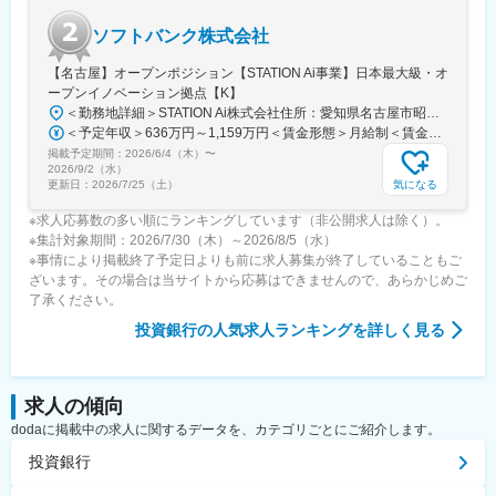
変更の範囲：会社の定める業務
ソフトバンク株式会社
【名古屋】オープンポジション【STATION Ai事業】日本最大級・オ
ープンイノベーション拠点【K】
＜勤務地詳細＞STATION Ai株式会社住所：愛知県名古屋市昭和区鶴舞1丁目2番32号 勤務地最寄駅：JR線／鶴舞駅受動喫煙対策：屋内全面禁煙変更の範囲：本社および国内外の支社、営業所、グループ内外の出向先事業所（テレワークを行う場所を含む）
＜予定年収＞636万円～1,159万円＜賃金形態＞月給制＜賃金内訳＞月額（基本給）：296,000円～545,000円その他固定手当/月：4,000円＜月給＞300,000円～549,000円＜昇給有無＞有＜残業手当＞有＜給与補足＞※上記「その他固定手当」は「WorkStyle支援金」として支給※上記月給とは別途等級により自己成長支援金[10,000円]あり※賞与、特別加算賞与は会社業績、個人別評価に応じて変動します賃金はあくまでも目安の金額であり、選考を通じて上下する可能性があります。月給(月額)は固定手当を含めた表記です。
掲載予定期間：
2026/6/4（木）
〜
2026/9/2（水）
気になる
更新日：
2026/7/25（土）
※求人応募数の多い順にランキングしています（非公開求人は除く）。
※集計対象期間：2026/7/30（木）～2026/8/5（水）
※事情により掲載終了予定日よりも前に求人募集が終了していることもご
ざいます。その場合は当サイトから応募はできませんので、あらかじめご
了承ください。
投資銀行
の人気求人ランキングを詳しく見る
求人の傾向
dodaに掲載中の求人に関するデータを、カテゴリごとにご紹介します。
投資銀行