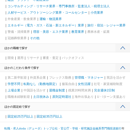
コンサルティング・リサーチ業界・専門事務所・監査法人・税理士法人
人材サービス・アウトソーシング業界・コールセンター
小売業界
外食産業・飲食業界
運輸・物流業界
エネルギー（電力・ガス・石油・新エネルギー）業界
旅行・宿泊・レジャー業界
警備・清掃業界
理容・美容・エステ業界
教育業界
農林水産・鉱業
冠婚葬祭業界
その他
ほかの職種で探す
開発
運用
リサーチ
審査・査定
バックオフィス
ほかのこだわり条件で探す
第二新卒歓迎
外資系企業
フレックス勤務
管理職・マネジャー
英語を活かす
学歴不問
転勤なし（勤務地限定）
服装自由
女性活躍
社宅・家賃補助制度
上場企業
中国語を活かす
退職金制度
残業20時間未満
完全週休2日制
職種未経験歓迎
土日祝休み
原則定時退社
海外出張あり
U・Iターン支援あり
ほかの固定給で探す
固定給25万円以上
固定給35万円以上
転職・求人doda（デューダ）トップ
公社・官公庁・学校・研究施設
金融系専門職
投資銀行
年