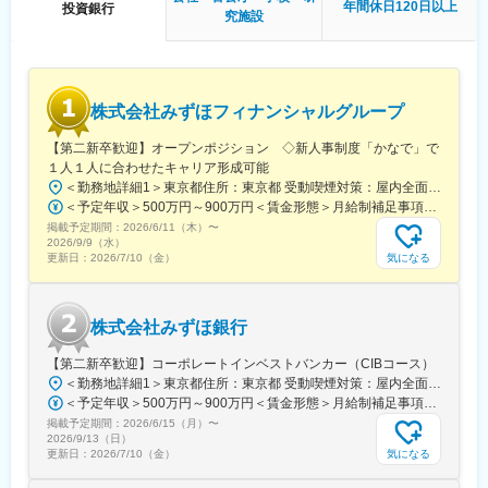
【ソシオークグループについて】
年間休日120日以上
投資銀行
究施設
ソシオークグループは、「社会と共生する樹でありたい」をグル
ープミッションに掲げ、フードサービス、子育て支援、運行管
理・移動サービスなど、地域生活を支える事業を展開してまいり
ました。
特に自治体とともにソーシャルサービスである社会福祉事業に注
株式会社みずほフィナンシャルグループ
力しており、今後も円滑な相談支援に向けてシステム構築による
更なる強化を検討しております。
【第二新卒歓迎】オープンポジション ◇新人事制度「かなで」で
１人１人に合わせたキャリア形成可能
【事業について】
＜勤務地詳細1＞東京都住所：東京都 受動喫煙対策：屋内全面禁煙＜勤務地詳細2＞大阪府住所：大阪府 受動喫煙対策：敷地内喫煙可能場所あり変更の範囲：会社の定める事業所（リモートワーク含む）
■グループ会社の経営戦略策定
＜予定年収＞500万円～900万円＜賃金形態＞月給制補足事項なし＜賃金内訳＞月額（基本給）：287,500円～435,000円＜月給＞287,500円～435,000円＜昇給有無＞有＜残業手当＞有＜給与補足＞※上記はあくまで目安であり、給与詳細は経験、前職の年収、同行基準テーブルを考慮の上決定します。賃金はあくまでも目安の金額であり、選考を通じて上下する可能性があります。月給(月額)は固定手当を含めた表記です。
子育て支援事業や学校給食事業、自動車運行管理事業、障がい者
掲載予定期間：
2026/6/11（木）
〜
就労継続支援事業など、多岐にわたる事業を展開するグループ企
2026/9/9（水）
業の運営とCSV経営を推進することで、社会課題をビジネスによ
気になる
更新日：
2026/7/10（金）
って解決することに努めています。
■グループ会社
株式会社みずほ銀行
葉隠勇進株式会社／株式会社明日葉／株式会社あしたばマインド
／株式会社みつばモビリティ／株式会社てしお夢ふぁーむ／株式
【第二新卒歓迎】コーポレートインベストバンカー（CIBコース）
会社リーフサポート／ユアーズエバー株式会社／株式会社ニュー
＜勤務地詳細1＞東京都住所：東京都 受動喫煙対策：屋内全面禁煙＜勤務地詳細2＞大阪府住所：大阪府 受動喫煙対策：屋内全面禁煙変更の範囲：会社の定める事業所（リモートワーク含む）
ステップ／株式会社ハートコーポレイション／株式会社ハートコ
＜予定年収＞500万円～900万円＜賃金形態＞月給制補足事項なし＜賃金内訳＞月額（基本給）：287,500円～435,000円＜月給＞287,500円～435,000円＜昇給有無＞有＜残業手当＞有＜給与補足＞※上記はあくまで目安であり、給与詳細は経験、前職の年収、同行基準テーブルを考慮の上決定します。賃金はあくまでも目安の金額であり、選考を通じて上下する可能性があります。月給(月額)は固定手当を含めた表記です。
ーポレイション首都圏／株式会社健栄／株式会社アンフープ／
掲載予定期間：
2026/6/15（月）
〜
UNHOOP PHILIPPINES, INC／株式会社マシュマロの樹／株式会
2026/9/13（日）
社オーティーシー／ソシオークヒューテック株式会社
気になる
更新日：
2026/7/10（金）