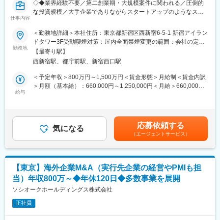
◇◆業界経験不要／第二創業期・大規模案件に関われる／圧倒的
な投資規模／大手企業でありながらスタートアップのようなスピ
仕事内容
ード感◇◆
弊社は国内の美容業界最大手として、国内外で積極的なM&Aを推
＜勤務地詳細＞本社住所：東京都新宿区西新宿6-5-1 新宿アイラン
進し2024年には米国NASDAQ上場も達成。
ドタワー3F受動喫煙対策：屋内全面禁煙変更の範囲：会社の定め
現在は第二創業期として各国の美容医療市場の成長に着目し年間4
勤務地
る事業所
【最寄り駅】
～5件（10億前後～過去100億の事例もあり）の案件をインハウス
西新宿駅、都庁前駅、新宿西口駅
で手掛けています。
＜予定年収＞800万円～1,500万円＜賃金形態＞月給制＜賃金内訳
◇業務内容：
＞月額（基本給）：660,000円～1,250,000円＜月給＞660,000円
国内案件を中心に、SBCグループ全体の中長期的成長に貢献する
給与
～1,250,000円＜昇給有無＞有＜残業手当＞無＜給与補足＞※上記
M&A・投資・アライアンスの検討・実行をお任せします。
は想定年収であり、現年収・年齢・経験・スキルに応じて最終決
経験や希望に応じて、海外案件を任されるチャンスもあります。
定します。■昇給：年1回※人事考課あり■賞与：年2回（7月・12
・オリジネーション業務（業態、企業の調査）
月）※業績による賃金はあくまでも目安の金額であり、選考を通じ
応募依頼する
・候補先のロング・ショートリストの作成
気になる
て上下する可能性があります。月給(月額)は固定手当を含めた表記
（エージェントサービス）
・FAと関係構築・維持
です。
・買収先候補の初期的評価 エグゼキューション業務(プロジェクト
マネジメントまたはその補佐)
・意向表明書、デューデリジェンス、バリュエーション、最終契
【東京】海外企業M&A（実行先企業の経営やPMIも担
約書交渉、クロージング対応等
当）年収800万～◆年休120日◆多数事業を展開
・社外専門家(FA、弁護士、会計士等)との調整、社内関係部署と
の連携(法務、ファイナンス本部等)
ソシオークホールディングス株式会社
・社内検討資料や社内稟議資料の作成
正社員
・PMI（統合方針 / 100日プランの策定、PMOとしての全体調整・
推進）