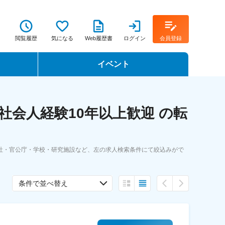
閲覧履歴
気になる
Web履歴書
ログイン
会員登録
イベント
転職イベント・転職セミナー
会人経験10年以上歓迎 の転
転職フェア
転職セミナー動画
社・官公庁・学校・研究施設など、左の求人検索条件にて絞込みがで
条件で並べ替え