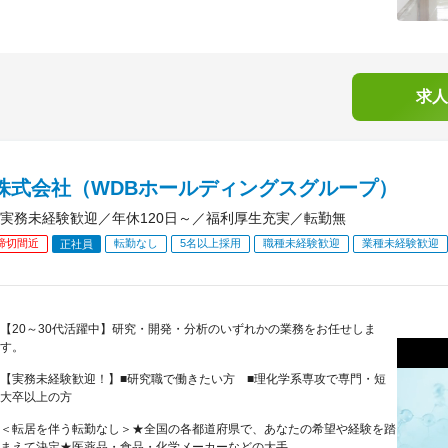
求人
B株式会社（WDBホールディングスグループ）
実務未経験歓迎／年休120日～／福利厚生充実／転勤無
締切間近
転勤なし
5名以上採用
職種未経験歓迎
業種未経験歓迎
正社員
【20～30代活躍中】研究・開発・分析のいずれかの業務をお任せしま
す。
【実務未経験歓迎！】■研究職で働きたい方 ■理化学系専攻で専門・短
大卒以上の方
＜転居を伴う転勤なし＞★全国の各都道府県で、あなたの希望や経験を踏
まえて決定★医薬品・食品・化学メーカーなどの大手...