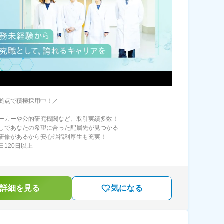
拠点で積極採用中！／
ーカーや公的研究機関など、取引実績多数！
しであなたの希望に合った配属先が見つかる
研修があるから安心◎福利厚生も充実！
日120日以上
詳細を見る
気になる