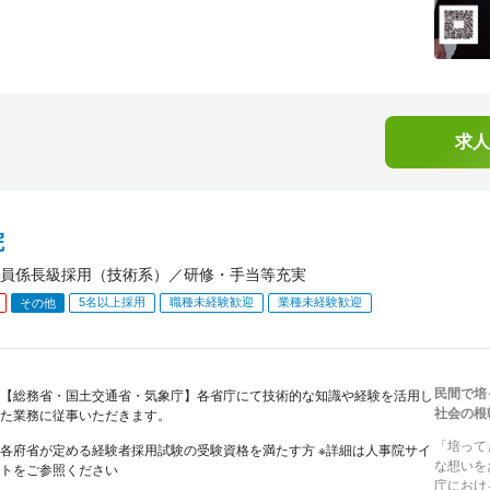
求人
院
員係長級採用（技術系）／研修・手当等充実
5名以上採用
職種未経験歓迎
業種未経験歓迎
その他
民間で培
【総務省・国土交通省・気象庁】各省庁にて技術的な知識や経験を活用し
社会の根
た業務に従事いただきます。
「培って
各府省が定める経験者採用試験の受験資格を満たす方 ※詳細は人事院サイ
な想いを
トをご参照ください
庁におけ