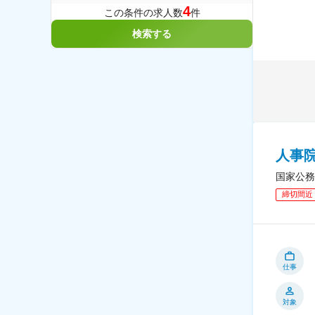
4
この条件の求人数
件
検索する
人事
国家公務
締切間近
仕事
対象