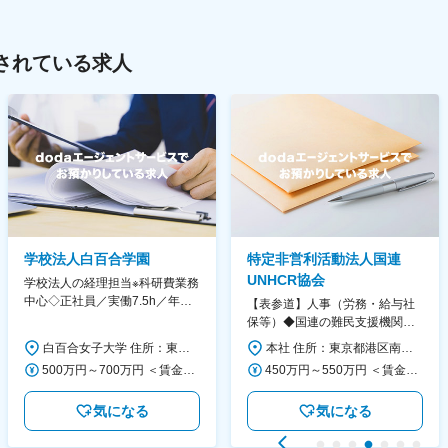
されている求人
学校法人白百合学園
特定非営利活動法人国連
UNHCR協会
学校法人の経理担当※科研費業務
中心◇正社員／実働7.5h／年休
【表参道】人事（労務・給与社
130日／1881年創立の伝統女子
保等）◆国連の難民支援機関の
大学
活動を支える日本公式支援窓口
白百合女子大学 住所：東京都調布市緑ヶ丘1-25 勤務地最寄駅：京王線／仙川駅 受動喫煙対策：屋内全面禁煙 変更の範囲：会社の定める事業所
本社 住所：東京都港区南青山6-10-11 ウェスレーセンター3F 勤務地最寄駅：地下鉄各線／表参道駅 受動喫煙対策：屋内全面禁煙 変更の範囲：会社の定める事業所（リモートワーク含む）
◆正職員登用前提
500万円～700万円 ＜賃金形態＞ 月給制 ＜賃金内訳＞ 月額（基本給）：280,000円～430,000円 ＜月給＞ 280,000円～430,000円 ＜昇給有無＞ 有 ＜残業手当＞ 有 ＜給与補足＞ ※年齢・過去の経験に基づき、本学規定に合わせ決定 【残業手当】有 /残業時間に応じて全額支給（※想定年収に含む） 【各種手当】扶養手当/住宅手当/通勤手当 等 【賞与】年2回（6月、12月） 【昇給】年1回（4月） 賃金はあくまでも目安の金額であり、選考を通じて上下する可能性があります。 月給(月額)は固定手当を含めた表記です。
450万円～550万円 ＜賃金形態＞ 月給制 ＜賃金内訳＞ 月額（基本給）：340,000円～420,000円 ＜月給＞ 340,000円～420,000円 ＜昇給有無＞ 有 ＜残業手当＞ 有 ＜給与補足＞ ※能力・経験によって決定します。 ■賞与あり（業績評価に応じて支給） 賃金はあくまでも目安の金額であり、選考を通じて上下する可能性があります。 月給(月額)は固定手当を含めた表記です。
気になる
気になる