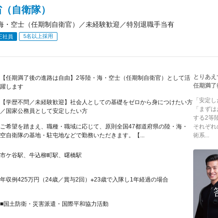
省（自衛隊）
海・空士（任期制自衛官）／未経験歓迎／特別退職手当有
5名以上採用
正社員
とりあえ
【任期満了後の進路は自由】2等陸・海・空士（任期制自衛官）として活
任期満了
躍します
「安定し
【学歴不問／未経験歓迎】社会人としての基礎をゼロから身につけたい方
「まずは
／国家公務員として安定したい方
する2等
ご希望を踏まえ、職種・職域に応じて、原則全国47都道府県の陸・海・
それぞれ
空自衛隊の基地・駐屯地などで勤務いただきます。【...
術系...
市ケ谷駅、牛込柳町駅、曙橋駅
年収例425万円（24歳／賞与2回）※23歳で入隊し1年経過の場合
■国土防衛・災害派遣・国際平和協力活動