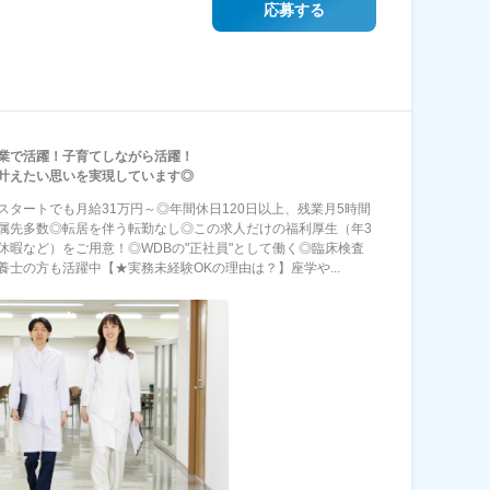
応募する
業で活躍！子育てしながら活躍！
叶えたい思いを実現しています◎
スタートでも月給31万円～◎年間休日120日以上、残業月5時間
属先多数◎転居を伴う転勤なし◎この求人だけの福利厚生（年3
休暇など）をご用意！◎WDBの"正社員"として働く◎臨床検査
養士の方も活躍中【★実務未経験OKの理由は？】座学や...