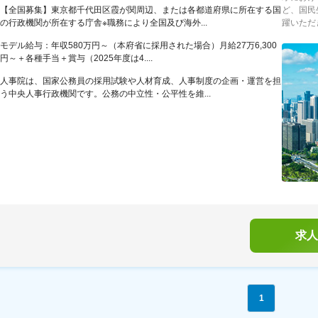
【全国募集】東京都千代田区霞が関周辺、または各都道府県に所在する国
ど、国民
の行政機関が所在する庁舎※職務により全国及び海外...
躍いただき
モデル給与：年収580万円～（本府省に採用された場合）月給27万6,300
円～＋各種手当＋賞与（2025年度は4....
人事院は、国家公務員の採用試験や人材育成、人事制度の企画・運営を担
う中央人事行政機関です。公務の中立性・公平性を維...
求人
1