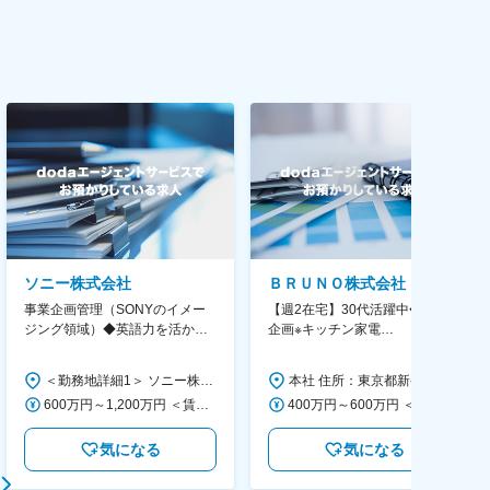
ソニー株式会社
ＢＲＵＮＯ株式会社
事業企画管理（SONYのイメー
【週2在宅】30代活躍中◆商品
ジング領域）◆英語力を活か
企画※キッチン家電
す/CFO管轄＃SECCFO0027
◆「BRUNO」新商品の企画／企
画～調達／働き方◎
＜勤務地詳細1＞ ソニー株式会社 住所：神奈川県横浜市西区みなとみらい5-1-1 受動喫煙対策：屋内全面禁煙 ＜勤務地詳細2＞ ソニーシティ大崎 住所：東京都品川区大崎2-10-1 勤務地最寄駅：JR線／大崎駅 受動喫煙対策：屋内全面禁煙 変更の範囲：会社の定める事業所（リモートワーク含む）
本社 住所：東京都新宿区西新宿6丁目22-1 新宿スクエアタワー B1階 勤務地最寄駅：東京メトロ丸ノ内線／西新宿駅 受動喫煙対策：屋内全面禁煙 変更の範囲：会社の定める事業所（リモートワーク含む）
600万円～1,200万円 ＜賃金形態＞ 月給制 ＜賃金内訳＞ 月額（基本給）：350,000円～500,000円 ＜月給＞ 350,000円～500,000円 ＜昇給有無＞ 有 ＜残業手当＞ 有 ＜給与補足＞ ※年収は経験や能力を考慮の上、当社規定により決定します。 賃金はあくまでも目安の金額であり、選考を通じて上下する可能性があります。 月給(月額)は固定手当を含めた表記です。
400万円～600万円 ＜賃金形態＞ 月給制 経験・能力を考慮の上、優遇いたします。 ＜賃金内訳＞ 月額（基本給）：300,000円～450,000円 ＜月給＞ 300,000円～450,000円 ＜昇給有無＞ 有 ＜残業手当＞ 有 ＜給与補足＞ ・賞与実績：年2回 ・昇給：年1回 ※半年毎に評価を行い、評価が高ければ年齢に関係なく昇給・昇格していきます。創造性の高い人・新しいことにチャレンジした人が高い評価を得られます。 賃金はあくまでも目安の金額であり、選考を通じて上下する可能性があります。 月給(月額)は固定手当を含めた表記です。
気になる
気になる