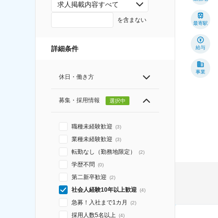
求人掲載内容すべて
を含まない
最寄駅
詳細条件
給与
事業
休日・働き方
募集・採用情報
選択中
職種未経験歓迎
(
3
)
業種未経験歓迎
(
3
)
転勤なし（勤務地限定）
(
2
)
学歴不問
(
0
)
第二新卒歓迎
(
2
)
社会人経験10年以上歓迎
(
4
)
急募！入社まで1カ月
(
2
)
採用人数5名以上
(
4
)