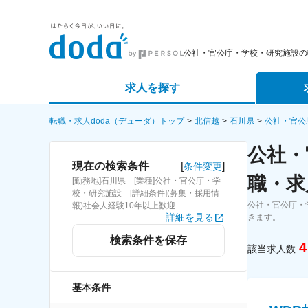
公社・官公庁・学校・研究施設の
求人を探す
詳細条件から探す
エージェ
転職・求人doda（デューダ）トップ
北信越
石川県
公社・官公
公社・
新着求人から探す
スカウト
[
]
現在の検索条件
条件変更
職・求
[勤務地]石川県 [業種]公社・官公庁・学
求人特集から探す
パートナ
校・研究施設 [詳細条件](募集・採用情
公社・官公庁・
報)社会人経験10年以上歓迎
詳細を見る
きます。
検索条件を保存
4
該当求人数
基本条件