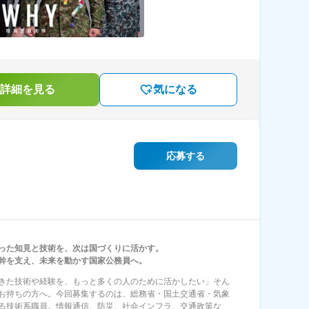
詳細を見る
気になる
応募する
った知見と技術を、次は国づくりに活かす。
幹を支え、未来を動かす国家公務員へ。
きた技術や経験を、もっと多くの人のために活かしたい」そん
お持ちの方へ。今回募集するのは、総務省・国土交通省・気象
る技術系職員。情報通信、防災、社会インフラ、交通政策な