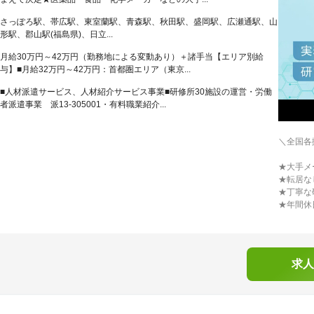
さっぽろ駅、帯広駅、東室蘭駅、青森駅、秋田駅、盛岡駅、広瀬通駅、山
形駅、郡山駅(福島県)、日立...
月給30万円～42万円（勤務地による変動あり）＋諸手当【エリア別給
与】■月給32万円～42万円：首都圏エリア（東京...
■人材派遣サービス、人材紹介サービス事業■研修所30施設の運営・労働
者派遣事業 派13-305001・有料職業紹介...
＼全国各
★大手メ
★転居な
★丁寧な
★年間休
求人