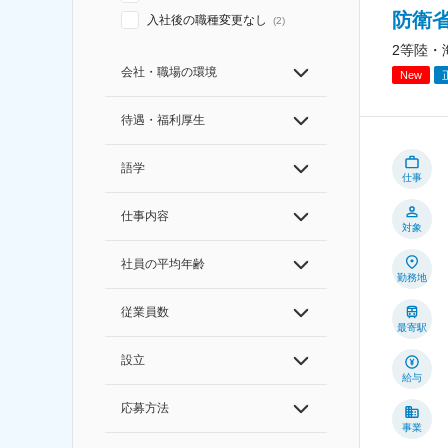
防衛
入社後の職種変更なし
(
2
)
2等陸・
会社・職場の環境
New
待遇・福利厚生
語学
仕事
仕事内容
対象
社員の平均年齢
勤務地
従業員数
最寄駅
設立
給与
応募方法
事業