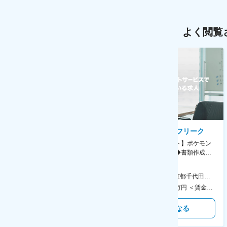
よく閲覧
AGC株式会社
株式会社ゲームフリーク
【横浜※一般職/転勤なし】庶
【庶務アシスタント】ポケモン
務・事務担当～開発部材の発注
シリーズ開発企業◆書類作成・
やDXに向けたシステム利用等～
データ入力など◆年休126日・
食事補助あり◎
AGC横浜テクニカルセンター 住所：神奈川県横浜市鶴見区末広町1-1 勤務地最寄駅：JR線／弁天橋駅 受動喫煙対策：敷地内喫煙可能場所あり 変更の範囲：無
本社 住所：東京都千代田区神田錦町2-2-1 KANDASQUARE 受動喫煙対策：屋内全面禁煙 変更の範囲：会社の定める事業所
400万円～550万円 ＜賃金形態＞ 月給制 固定給＋業績給 ＜賃金内訳＞ 月額（基本給）：230,000円～280,000円 ＜月給＞ 230,000円～280,000円 ＜昇給有無＞ 有 ＜残業手当＞ 有 ＜給与補足＞ ※上記はあくまで最低保証額です。実際にはこれまでの経験やスキルを考慮の上、決定します。 年収には残業代は含めておりません。 ■昇給：年1回 ■賞与：年2回 賃金はあくまでも目安の金額であり、選考を通じて上下する可能性があります。 月給(月額)は固定手当を含めた表記です。
350万円～500万円 ＜賃金形態＞ 月給制 ＜賃金内訳＞ 月額（基本給）：215,000円～307,000円 固定残業手当/月：76,700円～110,000円（固定残業時間45時間0分/月） 超過した時間外労働の残業手当は追加支給 ＜月給＞ 291,700円～417,000円（一律手当を含む） ＜昇給有無＞ 有 ＜残業手当＞ 有 ＜給与補足＞ ※経験・能力を考慮の上、年齢に関わりなく当社規定により優遇します。 賃金はあくまでも目安の金額であり、選考を通じて上下する可能性があります。 月給(月額)は固定手当を含めた表記です。
気になる
気になる