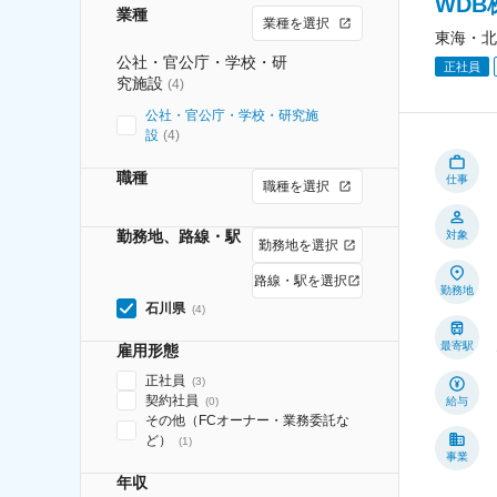
WD
業種
業種を選択
東海・北
公社・官公庁・学校・研
正社員
究施設
(
4
)
公社・官公庁・学校・研究施
設
(
4
)
職種
仕事
職種を選択
勤務地、路線・駅
対象
勤務地を選択
路線・駅を選択
勤務地
石川県
(
4
)
最寄駅
雇用形態
正社員
(
3
)
契約社員
(
0
)
給与
その他（FCオーナー・業務委託な
ど）
(
1
)
事業
年収