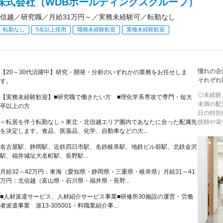
B株式会社（WDBホールディングスグループ）
信越／研究職／月給31万円～／実務未経験可／転勤なし
転勤なし
5名以上採用
職種未経験歓迎
業種未経験歓迎
憧れの企
【20～30代活躍中】研究・開発・分析のいずれかの業務をお任せしま
それぞれ
す。
◎未経験
【実務未経験歓迎】■研究職で働きたい方 ■理化学系専攻で専門・短大
未満の配
卒以上の方
日の特別
＜転居を伴う転勤なし＞東北・北信越エリア圏内であなたに合った配属先
技師や栄
を決定します。食品、医薬品、化学、自動車などの大...
名古屋駅、静岡駅、近鉄四日市駅、名鉄岐阜駅、地鉄ビル前駅、北鉄金沢
駅、福井城址大名町駅、長野駅...
月給32～42万円：東海（愛知県・静岡県・三重県・岐阜県）月給31～41
万円：北信越（富山県・石川県・福井県・長野...
■人材派遣サービス、人材紹介サービス事業■研修所30施設の運営・労働
者派遣事業 派13-305001・料職業紹介事...