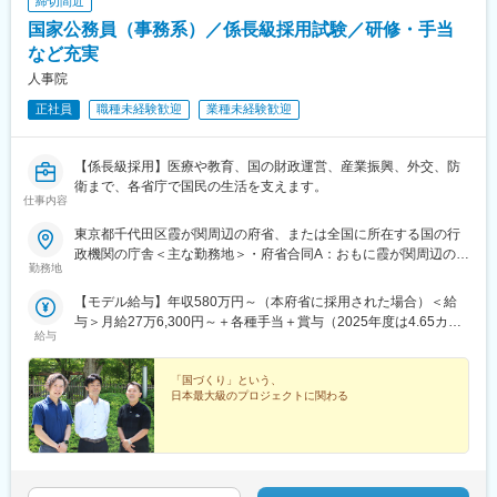
締切間近
国家公務員（事務系）／係長級採用試験／研修・手当
など充実
人事院
正社員
職種未経験歓迎
業種未経験歓迎
【係長級採用】医療や教育、国の財政運営、産業振興、外交、防
衛まで、各省庁で国民の生活を支えます。
仕事内容
東京都千代田区霞が関周辺の府省、または全国に所在する国の行
政機関の庁舎＜主な勤務地＞・府省合同A：おもに霞が関周辺の本
勤務地
府省・府省合同B：本府省を含む全国の行政機関・国税庁（国税
局、国税事務所）※職務により、全国および海外での活躍のチャン
【モデル給与】年収580万円～（本府省に採用された場合）＜給
スもあります※就業場所の変更の範囲：各府省の定める場所
与＞月給27万6,300円～＋各種手当＋賞与（2025年度は4.65カ月
給与
分）採用時の俸給月額（いわゆる基本給）は、採用された方の経
験年数と同程度の経験年数を有する国家公務員が受ける俸給月額
との均衡を考慮して決定します ※支給要件を満たした場合は、次
「国づくり」という、
日本最大級のプロジェクトに関わる
のような諸手当が支給されます。└地域手当、本府省業務調整手
当、通勤手当、住居手当、扶養手当、超過勤務手当 など※俸給月
額等は2026年４月１日現在の「一般職の職員の給与に関する法
律」の規定によるものです