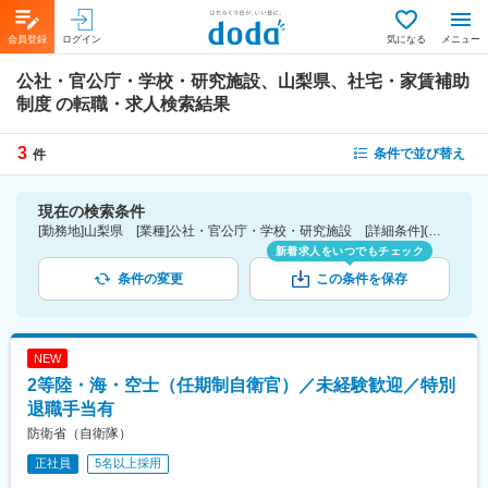
会員登録
ログイン
気になる
メニュー
公社・官公庁・学校・研究施設、山梨県、社宅・家賃補助
制度
の転職・求人検索結果
3
条件で並び替え
件
現在の検索条件
[勤務地]山梨県 [業種]公社・官公庁・学校・研究施設 [詳細条件](待遇・福利厚生)社宅・家賃補助制度
新着求人をいつでもチェック
条件の変更
この条件を保存
NEW
2等陸・海・空士（任期制自衛官）／未経験歓迎／特別
退職手当有
防衛省（自衛隊）
正社員
5名以上採用