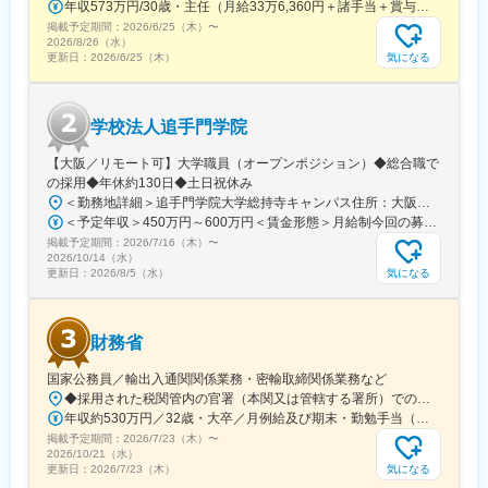
年収573万円/30歳・主任（月給33万6,360円＋諸手当＋賞与） 年収694万円/35歳・課長代理（月給40万3,560円＋諸手当＋賞与）
掲載予定期間：
2026/6/25（木）
〜
2026/8/26（水）
気になる
更新日：
2026/6/25（木）
学校法人追手門学院
【大阪／リモート可】大学職員（オープンポジション）◆総合職で
の採用◆年休約130日◆土日祝休み
＜勤務地詳細＞追手門学院大学総持寺キャンパス住所：大阪府茨木市太田東芝町1-1 受動喫煙対策：屋内全面禁煙変更の範囲：会社の定める事業所
＜予定年収＞450万円～600万円＜賃金形態＞月給制今回の募集における初年度の最低保証額です。経験年数によって決定します。＜賃金内訳＞月額（基本給）：262,900円～328,700円＜月給＞262,900円～328,700円＜昇給有無＞有＜残業手当＞有＜給与補足＞年収は賞与込(※残業代は含まれていません。)賞与は今年度実績で年間5ヶ月分支給されています。賃金はあくまでも目安の金額であり、選考を通じて上下する可能性があります。月給(月額)は固定手当を含めた表記です。
掲載予定期間：
2026/7/16（木）
〜
2026/10/14（水）
気になる
更新日：
2026/8/5（水）
財務省
国家公務員／輸出入通関関係業務・密輸取締関係業務など
◆採用された税関管内の官署（本関又は管轄する署所）での勤務となります。採用後は、他の官署に転勤（含、住居を異にする転勤）することもあります。【参考】税関の管轄区域https://www.customs.go.jp/zeikan/zeikan-kankatsu.pdf【各税関の本関（本部）の所在地】・函館税関本関（北海道函館市海岸町24-4）・東京税関本関（東京都江東区青海2-7-11）・横浜税関本関（神奈川県横浜市中区海岸通1-1）・名古屋税関本関（愛知県名古屋市港区入船2-3-12）・大阪税関本関（大阪府大阪市港区築港4-10-3）・神戸税関本関（兵庫県神戸市中央区新港町12-1）・門司税関本関（福岡県北九州市門司区西海岸町1-3-10）・長崎税関本関（長崎県長崎市出島町1-36）・沖縄地区税関本関（沖縄県那覇市おもろまち2-1-1 6F）
年収約530万円／32歳・大卒／月例給及び期末・勤勉手当（東京都特別区勤務） ※上記モデル例は、参考であり、個人の経歴や業務内容等を踏まえての算定
掲載予定期間：
2026/7/23（木）
〜
2026/10/21（水）
気になる
更新日：
2026/7/23（木）