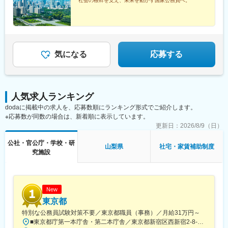
社会の根幹を支え、未来を動かす国家公務員へ。
当、住居手当、扶養手当、超過勤務手当 等※2026年４月１日現在
囲：各府省の定める場所
の「一般職の職員の給与に関する法律」の規定によるものです。
気になる
応募する
人気求人ランキング
dodaに掲載中の求人を、応募数順にランキング形式でご紹介します。
※応募数が同数の場合は、新着順に表示しています。
更新日：
2026/8/9（日）
公社・官公庁・学校・研
山梨県
社宅・家賃補助制度
究施設
New
東京都
特別な公務員試験対策不要／東京都職員（事務）／月給31万円～
■東京都庁第一本庁舎・第二本庁舎／東京都新宿区西新宿2-8-1 ※東京都庁本庁舎のほか、都内の出先事業所などに配属される場合があります。 ※配属される部署によってリモートワークの相談も可能です。 ◎アクセス・「JR新宿駅」（西口から徒歩約10分）・都営地下鉄大江戸線「都庁前駅」・新宿駅西口（地下バスのりば）から都営バス（都庁循環）「都庁第一本庁舎」、「都庁第二本庁舎」、「都議会議事堂」下車・JR新宿駅西改札「新宿駅西口」バス停から「西参道方面」行きの新宿WEバス乗車、「新宿ワシントンホテル前」下車※禁煙対策：敷地内禁煙