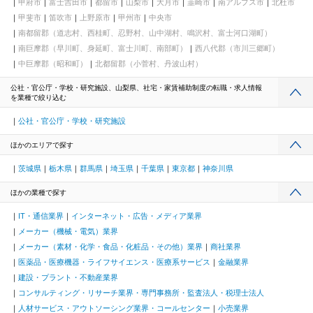
甲府市
富士吉田市
都留市
山梨市
大月市
韮崎市
南アルプス市
北杜市
甲斐市
笛吹市
上野原市
甲州市
中央市
南都留郡（道志村、西桂町、忍野村、山中湖村、鳴沢村、富士河口湖町）
南巨摩郡（早川町、身延町、富士川町、南部町）
西八代郡（市川三郷町）
中巨摩郡（昭和町）
北都留郡（小菅村、丹波山村）
公社・官公庁・学校・研究施設、山梨県、社宅・家賃補助制度の転職・求人情報
を業種で絞り込む
公社・官公庁・学校・研究施設
ほかのエリアで探す
茨城県
栃木県
群馬県
埼玉県
千葉県
東京都
神奈川県
ほかの業種で探す
IT・通信業界
インターネット・広告・メディア業界
メーカー（機械・電気）業界
メーカー（素材・化学・食品・化粧品・その他）業界
商社業界
医薬品・医療機器・ライフサイエンス・医療系サービス
金融業界
建設・プラント・不動産業界
コンサルティング・リサーチ業界・専門事務所・監査法人・税理士法人
人材サービス・アウトソーシング業界・コールセンター
小売業界