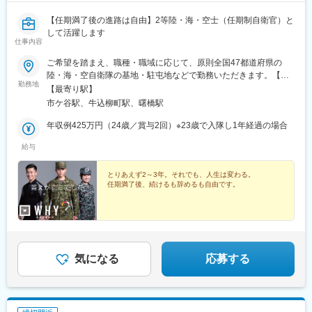
【任期満了後の進路は自由】2等陸・海・空士（任期制自衛官）と
して活躍します
仕事内容
ご希望を踏まえ、職種・職域に応じて、原則全国47都道府県の
陸・海・空自衛隊の基地・駐屯地などで勤務いただきます。【主
勤務地
な勤務地例】北海道（札幌、千歳、旭川、帯広、函館）青森県
【最寄り駅】
（青森、八戸）宮城県（仙台、多賀城）福島県（郡山、福島）茨
市ケ谷駅、牛込柳町駅、曙橋駅
城県（土浦、霞ヶ浦）栃木県（宇都宮）群馬県（相馬原）埼玉県
（大宮）千葉県（習志野、木更津、松戸）東京都（市ヶ谷、朝
年収例425万円（24歳／賞与2回）※23歳で入隊し1年経過の場合
霞、立川）神奈川県（横須賀、座間、横浜）新潟県（新発田）長
給与
野県（松本）静岡県（富士、御殿場）愛知県（守山、豊川）京都
府（宇治、福知山）大阪府（八尾、信太山）兵庫県（伊丹、姫
路）広島県（海田市）山口県（山口、防府）香川県（善通寺）福
とりあえず2～3年。それでも、人生は変わる。
任期満了後、続けるも辞めるも自由です。
岡県（福岡、久留米、小倉）佐賀県（目達原）長崎県（佐世保、
大村）熊本県（健軍、北熊本）大分県（別府、湯布院）宮崎県
（都城）鹿児島県（国分、川内、奄美）沖縄県（那覇、宮古島、
石垣、与那国）など※上記は一例です。全国の基地・駐屯地等への
配属の可能性があります。※勤務地詳細は、陸・海・空自衛隊の
HPをご確認ください。
気になる
応募する