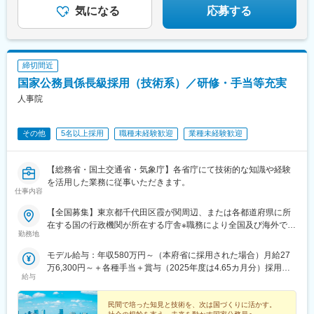
気になる
応募する
締切間近
国家公務員係長級採用（技術系）／研修・手当等充実
人事院
その他
5名以上採用
職種未経験歓迎
業種未経験歓迎
【総務省・国土交通省・気象庁】各省庁にて技術的な知識や経験
を活用した業務に従事いただきます。
仕事内容
【全国募集】東京都千代田区霞が関周辺、または各都道府県に所
在する国の行政機関が所在する庁舎※職務により全国及び海外での
勤務地
活躍のチャンスもあります。＜勤務地例＞■総務省：総合通信局
（北海道・東北・関東・信越・東海・近畿・九州）■国土交通
モデル給与：年収580万円～（本府省に採用された場合）月給27
省： 本省区分／国土交通省本省 地方整備局・北海道開発局区
万6,300円～＋各種手当＋賞与（2025年度は4.65カ月分）採用時
分／地方整備局管内（東北・関東・北陸・中部・近畿・中国・四
給与
の俸給月額（いわゆる基本給）は、採用された方の経験年数と同
国・九州）または北海道開発局管内■気象庁：気象庁本庁または気
程度の経験年数を有する国家公務員が受ける俸給月額との均衡を
象衛星センター、管区気象台（札幌、仙台、東京、大阪、福
考慮して決定します。※地域手当、本府省業務調整手当、通勤手
民間で培った知見と技術を、次は国づくりに活かす。
岡）、沖縄気象台、地方気象台または測候所※就業場所の変更の範