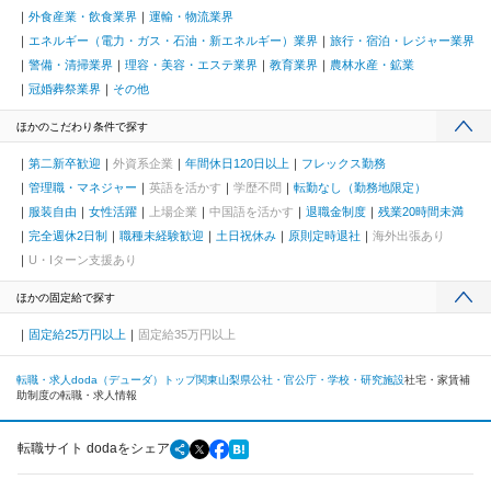
外食産業・飲食業界
運輸・物流業界
エネルギー（電力・ガス・石油・新エネルギー）業界
旅行・宿泊・レジャー業界
警備・清掃業界
理容・美容・エステ業界
教育業界
農林水産・鉱業
冠婚葬祭業界
その他
ほかのこだわり条件で探す
第二新卒歓迎
外資系企業
年間休日120日以上
フレックス勤務
管理職・マネジャー
英語を活かす
学歴不問
転勤なし（勤務地限定）
服装自由
女性活躍
上場企業
中国語を活かす
退職金制度
残業20時間未満
完全週休2日制
職種未経験歓迎
土日祝休み
原則定時退社
海外出張あり
U・Iターン支援あり
ほかの固定給で探す
固定給25万円以上
固定給35万円以上
転職・求人doda（デューダ）トップ
関東
山梨県
公社・官公庁・学校・研究施設
社宅・家賃補
助制度の転職・求人情報
転職サイト dodaをシェア