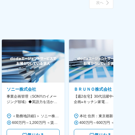
次へ
ソニー株式会社
ＢＲＵＮＯ株式会社
事業企画管理（SONYのイメー
【週2在宅】30代活躍中◆商品
ジング領域）◆英語力を活か
企画※キッチン家電
す/CFO管轄＃SECCFO0027
◆「BRUNO」新商品の企画／企
画～調達／働き方◎
＜勤務地詳細1＞ ソニー株式会社 住所：神奈川県横浜市西区みなとみらい5-1-1 受動喫煙対策：屋内全面禁煙 ＜勤務地詳細2＞ ソニーシティ大崎 住所：東京都品川区大崎2-10-1 勤務地最寄駅：JR線／大崎駅 受動喫煙対策：屋内全面禁煙 変更の範囲：会社の定める事業所（リモートワーク含む）
本社 住所：東京都新宿区西新宿6丁目22-1 新宿スクエアタワー B1階 勤務地最寄駅：東京メトロ丸ノ内線／西新宿駅 受動喫煙対策：屋内全面禁煙 変更の範囲：会社の定める事業所（リモートワーク含む）
600万円～1,200万円 ＜賃金形態＞ 月給制 ＜賃金内訳＞ 月額（基本給）：350,000円～500,000円 ＜月給＞ 350,000円～500,000円 ＜昇給有無＞ 有 ＜残業手当＞ 有 ＜給与補足＞ ※年収は経験や能力を考慮の上、当社規定により決定します。 賃金はあくまでも目安の金額であり、選考を通じて上下する可能性があります。 月給(月額)は固定手当を含めた表記です。
400万円～600万円 ＜賃金形態＞ 月給制 経験・能力を考慮の上、優遇いたします。 ＜賃金内訳＞ 月額（基本給）：300,000円～450,000円 ＜月給＞ 300,000円～450,000円 ＜昇給有無＞ 有 ＜残業手当＞ 有 ＜給与補足＞ ・賞与実績：年2回 ・昇給：年1回 ※半年毎に評価を行い、評価が高ければ年齢に関係なく昇給・昇格していきます。創造性の高い人・新しいことにチャレンジした人が高い評価を得られます。 賃金はあくまでも目安の金額であり、選考を通じて上下する可能性があります。 月給(月額)は固定手当を含めた表記です。