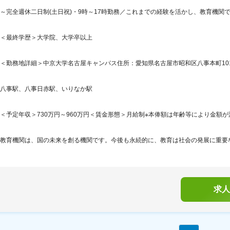
～完全週休二日制(土日祝)・9時～17時勤務／これまでの経験を活かし、教育機関で
＜最終学歴＞大学院、大学卒以上
＜勤務地詳細＞中京大学名古屋キャンパス住所：愛知県名古屋市昭和区八事本町101-
八事駅、八事日赤駅、いりなか駅
＜予定年収＞730万円～960万円＜賃金形態＞月給制※本俸額は年齢等により金額が
教育機関は、国の未来を創る機関です。今後も永続的に、教育は社会の発展に重要な
求人