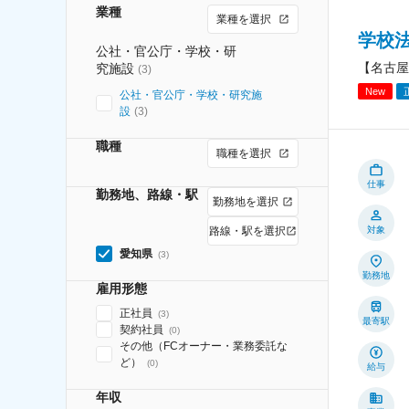
業種
業種を選択
学校
公社・官公庁・学校・研
【名古屋
究施設
(
3
)
New
公社・官公庁・学校・研究施
設
(
3
)
職種
職種を選択
仕事
勤務地、路線・駅
勤務地を選択
路線・駅を選択
対象
愛知県
(
3
)
勤務地
雇用形態
正社員
(
3
)
最寄駅
契約社員
(
0
)
その他（FCオーナー・業務委託な
ど）
(
0
)
給与
年収