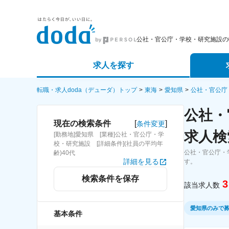
公社・官公庁・学校・研究施設の
求人を探す
詳細条件から探す
エージェ
転職・求人doda（デューダ）トップ
東海
愛知県
公社・官公庁
公社・
新着求人から探す
スカウト
[
]
現在の検索条件
条件変更
求人検
[勤務地]愛知県 [業種]公社・官公庁・学
求人特集から探す
パートナ
校・研究施設 [詳細条件](社員の平均年
公社・官公庁・
齢)40代
詳細を見る
す。
検索条件を保存
3
該当求人数
愛知県のみで
基本条件