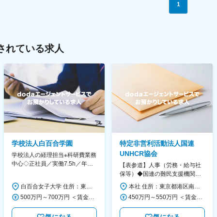
1
されている求人
学校法人白百合学園
特定非営利活動法人国連
UNHCR協会
学校法人の経理担当※科研費業務
中心◇正社員／実働7.5h／年休
【表参道】人事（労務・給与社
130日／1881年創立の伝統女子
保等）◆国連の難民支援機関の
大学
活動を支える日本公式支援窓口
白百合女子大学 住所：東京都調布市緑ヶ丘1-25 勤務地最寄駅：京王線／仙川駅 受動喫煙対策：屋内全面禁煙 変更の範囲：会社の定める事業所
本社 住所：東京都港区南青山6-10-11 ウェスレーセンター3F 勤務地最寄駅：地下鉄各線／表参道駅 受動喫煙対策：屋内全面禁煙 変更の範囲：会社の定める事業所（リモートワーク含む）
◆正職員登用前提
500万円～700万円 ＜賃金形態＞ 月給制 ＜賃金内訳＞ 月額（基本給）：280,000円～430,000円 ＜月給＞ 280,000円～430,000円 ＜昇給有無＞ 有 ＜残業手当＞ 有 ＜給与補足＞ ※年齢・過去の経験に基づき、本学規定に合わせ決定 【残業手当】有 /残業時間に応じて全額支給（※想定年収に含む） 【各種手当】扶養手当/住宅手当/通勤手当 等 【賞与】年2回（6月、12月） 【昇給】年1回（4月） 賃金はあくまでも目安の金額であり、選考を通じて上下する可能性があります。 月給(月額)は固定手当を含めた表記です。
450万円～550万円 ＜賃金形態＞ 月給制 ＜賃金内訳＞ 月額（基本給）：340,000円～420,000円 ＜月給＞ 340,000円～420,000円 ＜昇給有無＞ 有 ＜残業手当＞ 有 ＜給与補足＞ ※能力・経験によって決定します。 ■賞与あり（業績評価に応じて支給） 賃金はあくまでも目安の金額であり、選考を通じて上下する可能性があります。 月給(月額)は固定手当を含めた表記です。