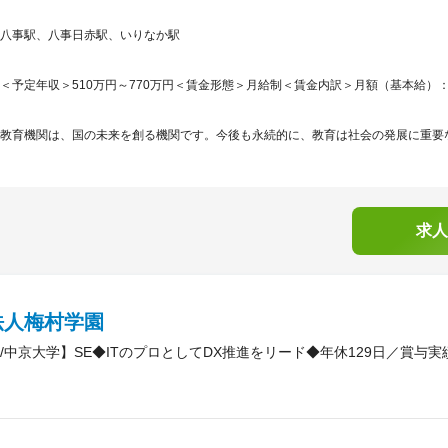
八事駅、八事日赤駅、いりなか駅
＜予定年収＞510万円～770万円＜賃金形態＞月給制＜賃金内訳＞月額（基本給）：268,0
教育機関は、国の未来を創る機関です。今後も永続的に、教育は社会の発展に重要な
求人
法人梅村学園
/中京大学】SE◆ITのプロとしてDX推進をリード◆年休129日／賞与実績