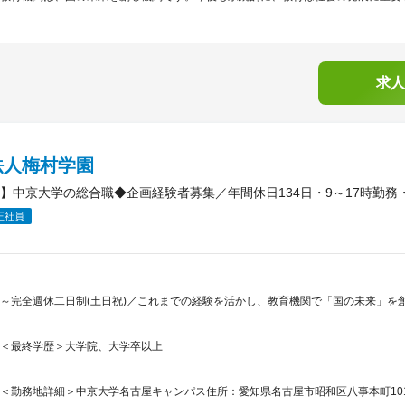
求人
法人梅村学園
】中京大学の総合職◆企画経験者募集／年間休日134日・9～17時勤務・
正社員
～完全週休二日制(土日祝)／これまでの経験を活かし、教育機関で「国の未来」を創
＜最終学歴＞大学院、大学卒以上
＜勤務地詳細＞中京大学名古屋キャンパス住所：愛知県名古屋市昭和区八事本町101-