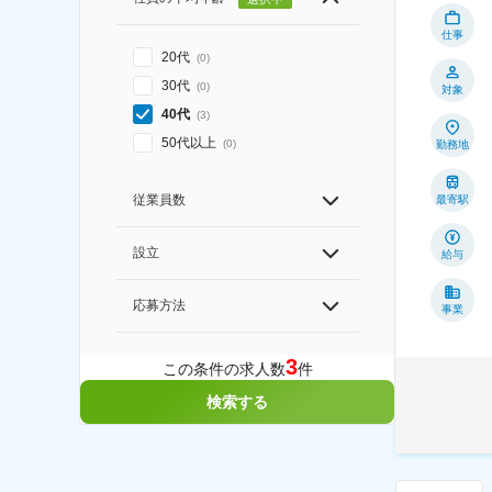
仕事
20代
(
0
)
30代
(
0
)
対象
40代
(
3
)
50代以上
(
0
)
勤務地
従業員数
最寄駅
設立
給与
応募方法
事業
3
この条件の求人数
件
検索する