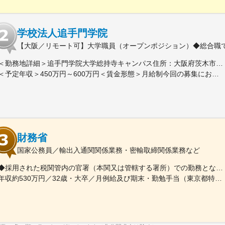
学校法人追手門学院
【大阪／リモート可】大学職員（オープンポジション）◆総合職で
＜勤務地詳細＞追手門学院大学総持寺キャンパス住所：大阪府茨木市太田東芝町1-1 受動喫煙対策：屋内全面禁煙変更の範囲：会社の定める事業所
＜予定年収＞450万円～600万円＜賃金形態＞月給制今回の募集における初年度の最低保証額です。経験年数によって決定します。＜賃金内訳＞月額（基本給）：262,900円～328,700円＜月給＞262,900円～328,700円＜昇給有無＞有＜残業手当＞有＜給与補足＞年収は賞与込(※残業代は含まれていません。)賞与は今年度実績で年間5ヶ月分支給されています。賃金はあくまでも目安の金額であり、選考を通じて上下する可能性があります。月給(月額)は固定手当を含めた表記です。
財務省
国家公務員／輸出入通関関係業務・密輸取締関係業務など
◆採用された税関管内の官署（本関又は管轄する署所）での勤務となります。採用後は、他の官署に転勤（含、住居を異にする転勤）することもあります。【参考】税関の管轄区域https://www.customs.go.jp/zeikan/zeikan-kankatsu.pdf【各税関の本関（本部）の所在地】・函館税関本関（北海道函館市海岸町24-4）・東京税関本関（東京都江東区青海2-7-11）・横浜税関本関（神奈川県横浜市中区海岸通1-1）・名古屋税関本関（愛知県名古屋市港区入船2-3-12）・大阪税関本関（大阪府大阪市港区築港4-10-3）・神戸税関本関（兵庫県神戸市中央区新港町12-1）・門司税関本関（福岡県北九州市門司区西海岸町1-3-10）・長崎税関本関（長崎県長崎市出島町1-36）・沖縄地区税関本関（沖縄県那覇市おもろまち2-1-1 6F）
年収約530万円／32歳・大卒／月例給及び期末・勤勉手当（東京都特別区勤務） ※上記モデル例は、参考であり、個人の経歴や業務内容等を踏まえての算定