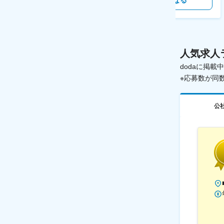
気になる
気になる
人気求人
dodaに掲
※応募数が同
公