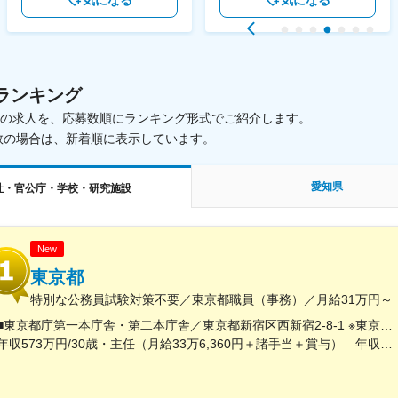
気になる
気になる
ランキング
載中の求人を、応募数順にランキング形式でご紹介します。
数の場合は、新着順に表示しています。
愛知県
社・官公庁・学校・研究施設
New
東京都
特別な公務員試験対策不要／東京都職員（事務）／月給31万円～
■東京都庁第一本庁舎・第二本庁舎／東京都新宿区西新宿2-8-1 ※東京都庁本庁舎のほか、都内の出先事業所などに配属される場合があります。 ※配属される部署によってリモートワークの相談も可能です。 ◎アクセス・「JR新宿駅」（西口から徒歩約10分）・都営地下鉄大江戸線「都庁前駅」・新宿駅西口（地下バスのりば）から都営バス（都庁循環）「都庁第一本庁舎」、「都庁第二本庁舎」、「都議会議事堂」下車・JR新宿駅西改札「新宿駅西口」バス停から「西参道方面」行きの新宿WEバス乗車、「新宿ワシントンホテル前」下車※禁煙対策：敷地内禁煙
年収573万円/30歳・主任（月給33万6,360円＋諸手当＋賞与） 年収694万円/35歳・課長代理（月給40万3,560円＋諸手当＋賞与）