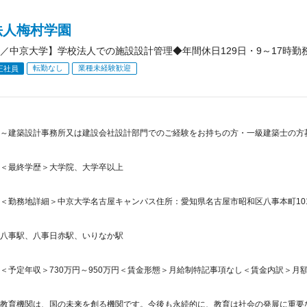
法人梅村学園
／中京大学】学校法人での施設設計管理◆年間休日129日・9～17時勤務
転勤なし
業種未経験歓迎
正社員
～建築設計事務所又は建設会社設計部門でのご経験をお持ちの方・一級建築士の方
＜最終学歴＞大学院、大学卒以上
＜勤務地詳細＞中京大学名古屋キャンパス住所：愛知県名古屋市昭和区八事本町101-
八事駅、八事日赤駅、いりなか駅
＜予定年収＞730万円～950万円＜賃金形態＞月給制特記事項なし＜賃金内訳＞月額（基本
教育機関は、国の未来を創る機関です。今後も永続的に、教育は社会の発展に重要な