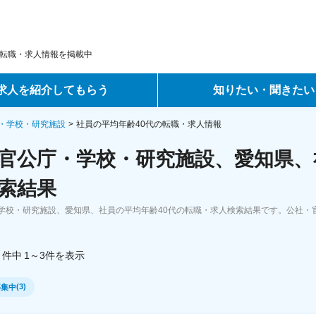
転職・求人情報を掲載中
求人を紹介してもらう
知りたい・聞きたい
ントサービス
転職ノウハウ
・学校・研究施設
社員の平均年齢40代の転職・求人情報
官公庁・学校・研究施設、愛知県、社
サービス
データで見る転職
索結果
ーエージェントサービス
コラム・インタビュー
学校・研究施設、愛知県、社員の平均年齢40代の転職・求人検索結果です。公社・
転職Q&A
件中
1～3
件
を表示
(
3
)
募集中