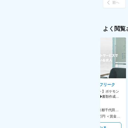
前へ
よく閲覧
AGC株式会社
株式会社ゲームフリーク
【横浜※一般職/転勤なし】庶
【庶務アシスタント】ポケモン
務・事務担当～開発部材の発注
シリーズ開発企業◆書類作成・
やDXに向けたシステム利用等～
データ入力など◆年休126日・
食事補助あり◎
AGC横浜テクニカルセンター 住所：神奈川県横浜市鶴見区末広町1-1 勤務地最寄駅：JR線／弁天橋駅 受動喫煙対策：敷地内喫煙可能場所あり 変更の範囲：無
本社 住所：東京都千代田区神田錦町2-2-1 KANDASQUARE 受動喫煙対策：屋内全面禁煙 変更の範囲：会社の定める事業所
400万円～550万円 ＜賃金形態＞ 月給制 固定給＋業績給 ＜賃金内訳＞ 月額（基本給）：230,000円～280,000円 ＜月給＞ 230,000円～280,000円 ＜昇給有無＞ 有 ＜残業手当＞ 有 ＜給与補足＞ ※上記はあくまで最低保証額です。実際にはこれまでの経験やスキルを考慮の上、決定します。 年収には残業代は含めておりません。 ■昇給：年1回 ■賞与：年2回 賃金はあくまでも目安の金額であり、選考を通じて上下する可能性があります。 月給(月額)は固定手当を含めた表記です。
350万円～500万円 ＜賃金形態＞ 月給制 ＜賃金内訳＞ 月額（基本給）：215,000円～307,000円 固定残業手当/月：76,700円～110,000円（固定残業時間45時間0分/月） 超過した時間外労働の残業手当は追加支給 ＜月給＞ 291,700円～417,000円（一律手当を含む） ＜昇給有無＞ 有 ＜残業手当＞ 有 ＜給与補足＞ ※経験・能力を考慮の上、年齢に関わりなく当社規定により優遇します。 賃金はあくまでも目安の金額であり、選考を通じて上下する可能性があります。 月給(月額)は固定手当を含めた表記です。