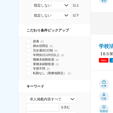
事業
指定しない
以上
指定しない
以下
こだわり条件ピックアップ
新着
(
2
)
学校
締め切間近
(
0
)
完全週休2日制
(
3
)
【名古屋
年間休日120日以上
(
3
)
職種未経験歓迎
(
0
)
New
業種未経験歓迎
(
1
)
学歴不問
(
0
)
転勤なし（勤務地限定）
(
1
)
キーワード
仕事
求人掲載内容すべて
対象
を含む
勤務地