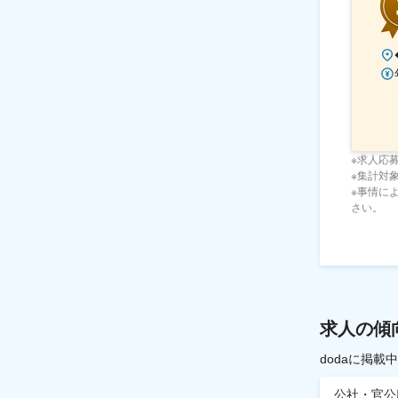
※求人応
※集計対象期
※事情に
さい。
求人の傾
dodaに掲
公社・官公