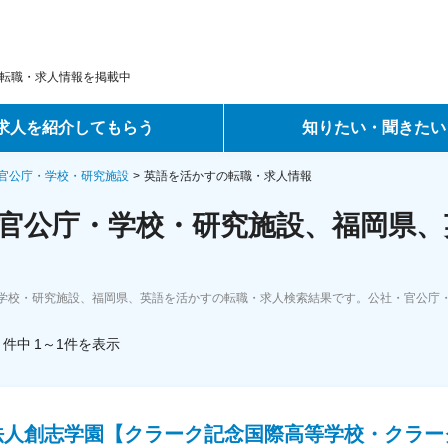
転職・求人情報を掲載中
求人を紹介してもらう
知りたい・聞きたい
ントサービス
転職ノウハウ
官公庁・学校・研究施設
英語を活かすの転職・求人情報
官公庁・学校・研究施設、福岡県、
サービス
データで見る転職
ーエージェントサービス
コラム・インタビュー
学校・研究施設、福岡県、英語を活かすの転職・求人検索結果です。公社・官公庁
転職Q&A
件中
1～1
件
を表示
法人創志学園【クラーク記念国際高等学校・クラー