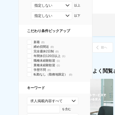
指定しない
以上
指定しない
以下
こだわり条件ピックアップ
新着
(
0
)
締め切間近
(
0
)
前へ
完全週休2日制
(
0
)
年間休日120日以上
(
1
)
職種未経験歓迎
(
1
)
業種未経験歓迎
(
1
)
よく閲覧
学歴不問
(
0
)
転勤なし（勤務地限定）
(
0
)
キーワード
求人掲載内容すべて
を含む