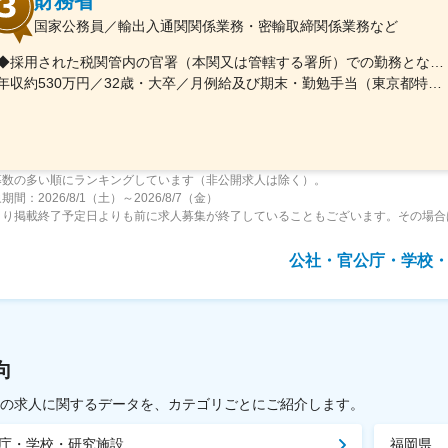
財務省
国家公務員／輸出入通関関係業務・密輸取締関係業務など
◆採用された税関管内の官署（本関又は管轄する署所）での勤務となります。採用後は、他の官署に転勤（含、住居を異にする転勤）することもあります。【参考】税関の管轄区域https://www.customs.go.jp/zeikan/zeikan-kankatsu.pdf【各税関の本関（本部）の所在地】・函館税関本関（北海道函館市海岸町24-4）・東京税関本関（東京都江東区青海2-7-11）・横浜税関本関（神奈川県横浜市中区海岸通1-1）・名古屋税関本関（愛知県名古屋市港区入船2-3-12）・大阪税関本関（大阪府大阪市港区築港4-10-3）・神戸税関本関（兵庫県神戸市中央区新港町12-1）・門司税関本関（福岡県北九州市門司区西海岸町1-3-10）・長崎税関本関（長崎県長崎市出島町1-36）・沖縄地区税関本関（沖縄県那覇市おもろまち2-1-1 6F）
年収約530万円／32歳・大卒／月例給及び期末・勤勉手当（東京都特別区勤務） ※上記モデル例は、参考であり、個人の経歴や業務内容等を踏まえての算定
募数の多い順にランキングしています（非公開求人は除く）。
間：2026/8/1（土）～2026/8/7（金）
より掲載終了予定日よりも前に求人募集が終了していることもございます。その場合
公社・官公庁・学校
向
載中の求人に関するデータを、カテゴリごとにご紹介します。
庁・学校・研究施設
福岡県