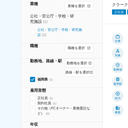
業種
クラーク
業種を選択
正社員
公社・官公庁・学校・研
究施設
(
1
)
公社・官公庁・学校・研究施
設
(
1
)
仕事
職種
職種を選択
対象
勤務地、路線・駅
勤務地を選択
勤務地
路線・駅を選択
福岡県
(
1
)
最寄駅
雇用形態
正社員
(
1
)
給与
契約社員
(
1
)
その他（FCオーナー・業務委託な
事業
ど）
(
0
)
年収