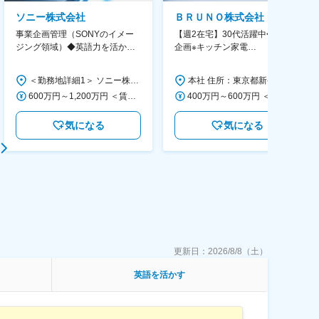
ソニー株式会社
ＢＲＵＮＯ株式会社
事業企画管理（SONYのイメー
【週2在宅】30代活躍中◆商品
ジング領域）◆英語力を活か
企画※キッチン家電
す/CFO管轄＃SECCFO0027
◆「BRUNO」新商品の企画／企
画～調達／働き方◎
＜勤務地詳細1＞ ソニー株式会社 住所：神奈川県横浜市西区みなとみらい5-1-1 受動喫煙対策：屋内全面禁煙 ＜勤務地詳細2＞ ソニーシティ大崎 住所：東京都品川区大崎2-10-1 勤務地最寄駅：JR線／大崎駅 受動喫煙対策：屋内全面禁煙 変更の範囲：会社の定める事業所（リモートワーク含む）
本社 住所：東京都新宿区西新宿6丁目22-1 新宿スクエアタワー B1階 勤務地最寄駅：東京メトロ丸ノ内線／西新宿駅 受動喫煙対策：屋内全面禁煙 変更の範囲：会社の定める事業所（リモートワーク含む）
600万円～1,200万円 ＜賃金形態＞ 月給制 ＜賃金内訳＞ 月額（基本給）：350,000円～500,000円 ＜月給＞ 350,000円～500,000円 ＜昇給有無＞ 有 ＜残業手当＞ 有 ＜給与補足＞ ※年収は経験や能力を考慮の上、当社規定により決定します。 賃金はあくまでも目安の金額であり、選考を通じて上下する可能性があります。 月給(月額)は固定手当を含めた表記です。
400万円～600万円 ＜賃金形態＞ 月給制 経験・能力を考慮の上、優遇いたします。 ＜賃金内訳＞ 月額（基本給）：300,000円～450,000円 ＜月給＞ 300,000円～450,000円 ＜昇給有無＞ 有 ＜残業手当＞ 有 ＜給与補足＞ ・賞与実績：年2回 ・昇給：年1回 ※半年毎に評価を行い、評価が高ければ年齢に関係なく昇給・昇格していきます。創造性の高い人・新しいことにチャレンジした人が高い評価を得られます。 賃金はあくまでも目安の金額であり、選考を通じて上下する可能性があります。 月給(月額)は固定手当を含めた表記です。
気になる
気になる
更新日：
2026/8/8（土）
英語を活かす