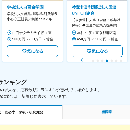
学校法人白百合学園
特定非営利活動法人国連
UNHCR協会
学校法人の経理担当※科研費業務
中心◇正社員／実働7.5h／年休
【表参道】人事（労務・給与社
130日／1881年創立の伝統女子
保等）◆国連の難民支援機関の
大学
活動を支える日本公式支援窓口
白百合女子大学 住所：東京都調布市緑ヶ丘1-25 勤務地最寄駅：京王線／仙川駅 受動喫煙対策：屋内全面禁煙 変更の範囲：会社の定める事業所
本社 住所：東京都港区南青山6-10-11 ウェスレーセンター3F 勤務地最寄駅：地下鉄各線／表参道駅 受動喫煙対策：屋内全面禁煙 変更の範囲：会社の定める事業所（リモートワーク含む）
◆正職員登用前提
500万円～700万円 ＜賃金形態＞ 月給制 ＜賃金内訳＞ 月額（基本給）：280,000円～430,000円 ＜月給＞ 280,000円～430,000円 ＜昇給有無＞ 有 ＜残業手当＞ 有 ＜給与補足＞ ※年齢・過去の経験に基づき、本学規定に合わせ決定 【残業手当】有 /残業時間に応じて全額支給（※想定年収に含む） 【各種手当】扶養手当/住宅手当/通勤手当 等 【賞与】年2回（6月、12月） 【昇給】年1回（4月） 賃金はあくまでも目安の金額であり、選考を通じて上下する可能性があります。 月給(月額)は固定手当を含めた表記です。
450万円～550万円 ＜賃金形態＞ 月給制 ＜賃金内訳＞ 月額（基本給）：340,000円～420,000円 ＜月給＞ 340,000円～420,000円 ＜昇給有無＞ 有 ＜残業手当＞ 有 ＜給与補足＞ ※能力・経験によって決定します。 ■賞与あり（業績評価に応じて支給） 賃金はあくまでも目安の金額であり、選考を通じて上下する可能性があります。 月給(月額)は固定手当を含めた表記です。
気になる
気になる
ランキング
載中の求人を、応募数順にランキング形式でご紹介します。
数の場合は、新着順に表示しています。
福岡県
社・官公庁・学校・研究施設