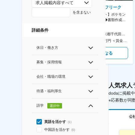
求人掲載内容すべて
AGC株式会社
株式会社ゲームフリーク
を含まない
【横浜※一般職/転勤なし】庶
【庶務アシスタント】ポケモン
務・事務担当～開発部材の発注
シリーズ開発企業◆書類作成・
やDXに向けたシステム利用等～
データ入力など◆年休126日・
詳細条件
食事補助あり◎
AGC横浜テクニカルセンター 住所：神奈川県横浜市鶴見区末広町1-1 勤務地最寄駅：JR線／弁天橋駅 受動喫煙対策：敷地内喫煙可能場所あり 変更の範囲：無
本社 住所：東京都千代田区神田錦町2-2-1 KANDASQUARE 受動喫煙対策：屋内全面禁煙 変更の範囲：会社の定める事業所
400万円～550万円 ＜賃金形態＞ 月給制 固定給＋業績給 ＜賃金内訳＞ 月額（基本給）：230,000円～280,000円 ＜月給＞ 230,000円～280,000円 ＜昇給有無＞ 有 ＜残業手当＞ 有 ＜給与補足＞ ※上記はあくまで最低保証額です。実際にはこれまでの経験やスキルを考慮の上、決定します。 年収には残業代は含めておりません。 ■昇給：年1回 ■賞与：年2回 賃金はあくまでも目安の金額であり、選考を通じて上下する可能性があります。 月給(月額)は固定手当を含めた表記です。
350万円～500万円 ＜賃金形態＞ 月給制 ＜賃金内訳＞ 月額（基本給）：215,000円～307,000円 固定残業手当/月：76,700円～110,000円（固定残業時間45時間0分/月） 超過した時間外労働の残業手当は追加支給 ＜月給＞ 291,700円～417,000円（一律手当を含む） ＜昇給有無＞ 有 ＜残業手当＞ 有 ＜給与補足＞ ※経験・能力を考慮の上、年齢に関わりなく当社規定により優遇します。 賃金はあくまでも目安の金額であり、選考を通じて上下する可能性があります。 月給(月額)は固定手当を含めた表記です。
休日・働き方
気になる
気になる
募集・採用情報
会社・職場の環境
人気求人
待遇・福利厚生
dodaに掲
※応募数が同
語学
選択中
公
英語を活かす
(
1
)
中国語を活かす
(
0
)