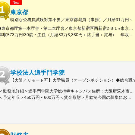
New
東京都
特別な公務員試験対策不要／東京都職員（事務）／月給31万円～
■東京都庁第一本庁舎・第二本庁舎／東京都新宿区西新宿2-8-1 ※東京都庁本庁舎のほか、都内の出先事業所などに配属される場合があります。 ※配属される部署によってリモートワークの相談も可能です。 ◎アクセス・「JR新宿駅」（西口から徒歩約10分）・都営地下鉄大江戸線「都庁前駅」・新宿駅西口（地下バスのりば）から都営バス（都庁循環）「都庁第一本庁舎」、「都庁第二本庁舎」、「都議会議事堂」下車・JR新宿駅西改札「新宿駅西口」バス停から「西参道方面」行きの新宿WEバス乗車、「新宿ワシントンホテル前」下車※禁煙対策：敷地内禁煙
年収573万円/30歳・主任（月給33万6,360円＋諸手当＋賞与） 年収694万円/35歳・課長代理（月給40万3,560円＋諸手当＋賞与）
学校法人追手門学院
【大阪／リモート可】大学職員（オープンポジション）◆総合職で
＜勤務地詳細＞追手門学院大学総持寺キャンパス住所：大阪府茨木市太田東芝町1-1 受動喫煙対策：屋内全面禁煙変更の範囲：会社の定める事業所
＜予定年収＞450万円～600万円＜賃金形態＞月給制今回の募集における初年度の最低保証額です。経験年数によって決定します。＜賃金内訳＞月額（基本給）：262,900円～328,700円＜月給＞262,900円～328,700円＜昇給有無＞有＜残業手当＞有＜給与補足＞年収は賞与込(※残業代は含まれていません。)賞与は今年度実績で年間5ヶ月分支給されています。賃金はあくまでも目安の金額であり、選考を通じて上下する可能性があります。月給(月額)は固定手当を含めた表記です。