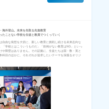
宙・海外登山。未来を先取る先進教育
ったことない学校を生徒と教員でつくっていく
は自由な発想を大切に、新しい教育に挑戦し続ける未来志向な
。「学校とはこういうものだ」「前例がない教育はNG」といっ
けや障壁はありません。その証拠に、生徒たちは国・数・英と
本科目のほかに、それぞれが追求したいテーマを深掘るオリジ