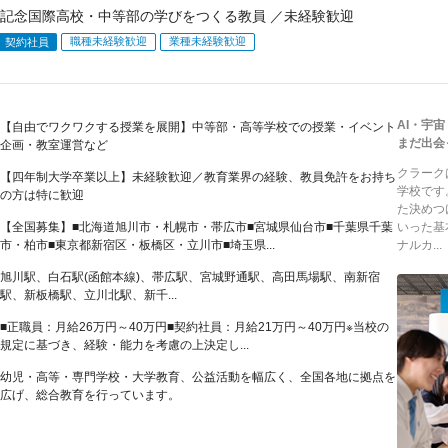
記念国際高校・中等部の学びをつくる教員 ／未経験歓迎
職種未経験歓迎
業種未経験歓迎
契約社員
AI・宇
【自由でワクワクする授業を展開】中等部・高等学校での授業・イベント
まだ出会
企画・教室運営など
クラーク
【四年制大学卒業以上】未経験歓迎／教育業界の経験、教員免許をお持ち
学校です
の方は特に歓迎
た決めつ
【全国募集】■北海道旭川市・札幌市・帯広市■宮城県仙台市■千葉県千葉
いった基
市・柏市■東京都新宿区・板橋区・立川市■埼玉県...
ナルカ...
旭川駅、白石駅(函館本線)、帯広駅、宮城野通駅、高田馬場駅、南新宿
駅、新板橋駅、立川北駅、新千...
■正職員：月給26万円～40万円■契約社員：月給21万円～40万円※当校の
規定に基づき、経験・能力を考慮の上決定し...
幼児・高等・専門学校・大学教育、公益活動を幅広く、全国各地に拠点を
広げ、総合教育を行っています。