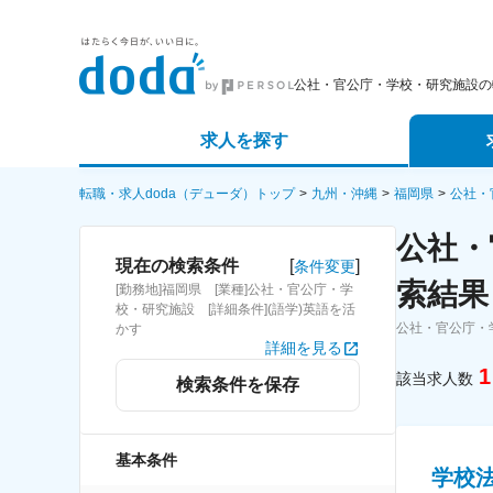
公社・官公庁・学校・研究施設の
求人を探す
詳細条件から探す
エージェ
転職・求人doda（デューダ）トップ
九州・沖縄
福岡県
公社・
公社・
新着求人から探す
スカウト
[
]
現在の検索条件
条件変更
索結果
[勤務地]福岡県 [業種]公社・官公庁・学
求人特集から探す
パートナ
校・研究施設 [詳細条件](語学)英語を活
公社・官公庁・
かす
詳細を見る
1
該当求人数
検索条件を保存
基本条件
学校