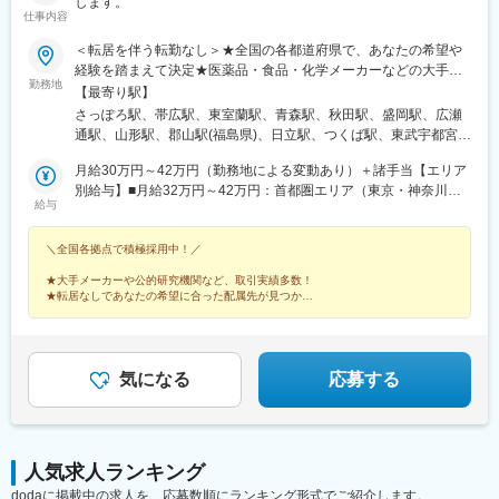
します。
仕事内容
＜転居を伴う転勤なし＞★全国の各都道府県で、あなたの希望や
経験を踏まえて決定★医薬品・食品・化学メーカーなどの大手企
勤務地
業・地元優良企業や、有名大学、公的研究機関のラボで、ご希望
【最寄り駅】
とご経験を踏まえ、ご活躍いただきます。◆あなたのご希望の職
さっぽろ駅、帯広駅、東室蘭駅、青森駅、秋田駅、盛岡駅、広瀬
種、勤務地などをお伺いして配属先を選定します。◆現住所、も
通駅、山形駅、郡山駅(福島県)、日立駅、つくば駅、東武宇都宮
しくはご希望の居住地から、転居なしで配属を行います。＜配属
駅、高崎駅、館林駅、大宮駅(埼玉県)、熊谷駅、川越駅、柏駅、京
先＞北海道・東北・首都圏・北関東・東海・北信越・関西・中
月給30万円～42万円（勤務地による変動あり）＋諸手当【エリア
成千葉駅、五井駅、根津駅、立川北駅、大手町駅(東京都)、町田
国・四国・九州の各都道府県※受動喫煙対策：屋内禁煙※自動車通
別給与】■月給32万円～42万円：首都圏エリア（東京・神奈川・
駅、京急川崎駅、桜木町駅、平塚駅、新潟駅、春日山駅、松本
給与
勤OK
埼玉・千葉）、東海エリア（愛知・静岡・三重・岐阜）、関西エ
駅、長野駅、甲府駅、地鉄ビル前駅、北鉄金沢駅、福井城址大名
リア（大阪府・京都府・兵庫・奈良・滋賀・和歌山）■月給31万
町駅、沼津駅、静岡駅、第一通り駅、名鉄岐阜駅、豊田市駅、知
＼全国各拠点で積極採用中！／
円～41万円：北関東エリア（茨城・群馬・栃木）、北信越エリア
多半田駅、新川駅(愛知県)、名古屋駅、あすなろう四日市駅、彦根
（富山・石川・福井・長野・新潟・山梨）■月給30万円～40万
駅、草津駅(滋賀県)、烏丸駅、近鉄奈良駅、茨木駅、千里中央駅
★大手メーカーや公的研究機関など、取引実績多数！
円：北海道・東北エリア（北海道・青森・秋田・岩手・宮城・山
(大阪モノレール)、大阪駅、堺東駅、和歌山駅、三田駅(兵庫県)、
★転居なしであなたの希望に合った配属先が見つかる
形・福島）、中国・四国エリア（広島・岡山・山口・鳥取・島
★丁寧な研修があるから安心◎福利厚生も充実！
三宮・花時計前駅、西神中央駅、明石駅、加古川駅、姫路駅、播
★年間休日120日以上
根・香川・愛媛・高知・徳島）、九州エリア（福岡・長崎・熊
州赤穂駅、鳥取駅、岡山駅前駅、倉敷駅、八丁堀駅(広島県)、福山
本・大分・佐賀・宮崎・鹿児島・沖縄）※ご経験・能力などを考慮
駅、徳山駅、宇部新川駅、堀詰駅、徳島駅、片原町駅(香川県)、新
の上、決定いたします。
居浜駅、大街道駅、小倉駅(福岡県)、天神駅、大分駅、桜町駅(長
気になる
応募する
崎県)、熊本城・市役所前駅、宮崎駅、鹿児島中央駅前駅、県庁前
駅(沖縄県)、札幌駅、あおば通駅、上熊谷駅、千葉駅、東大前駅、
立川駅、東京駅、川崎駅、西松本駅、市役所前駅(長野県)、電気ビ
ル前駅、金沢駅、足羽山公園口駅、日吉町駅、新浜松駅、岐阜
人気求人ランキング
駅、新豊田駅、半田駅、札木駅、近鉄名古屋駅、近鉄四日市駅、
dodaに掲載中の求人を、応募数順にランキング形式でご紹介します。
四条駅(京都市営)、奈良駅、千里中央駅(北大阪急行)、西梅田駅、