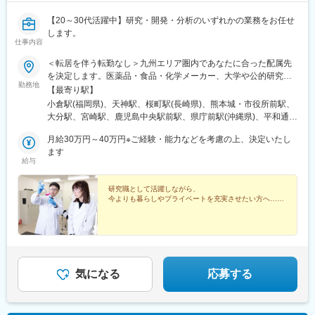
【20～30代活躍中】研究・開発・分析のいずれかの業務をお任せ
します。
仕事内容
＜転居を伴う転勤なし＞九州エリア圏内であなたに合った配属先
を決定します。医薬品・食品・化学メーカー、大学や公的研究機
勤務地
関のラボなどで、ご希望とご経験を踏まえ、ご活躍いただきま
【最寄り駅】
す。◆あなたのご希望の職種、勤務地などをお伺いして配属先を
小倉駅(福岡県)、天神駅、桜町駅(長崎県)、熊本城・市役所前駅、
選定します◆現住所、もしくはご希望の居住地から、転居なしで
大分駅、宮崎駅、鹿児島中央駅前駅、県庁前駅(沖縄県)、平和通
配属を行います＜配属エリア＞・福岡県・長崎県・熊本県・大分
駅、西鉄福岡駅、めがね橋駅、花畑町駅、高見橋駅、旭橋駅、天
県・佐賀県・宮崎県・鹿児島県・沖縄県※自動車通勤OK※受動喫煙
月給30万円～40万円※ご経験・能力などを考慮の上、決定いたし
神南駅、市役所駅(長崎県)、通町筋駅、美栄橋駅
対策：屋内禁煙
ます
給与
研究職として活躍しながら、
今よりも暮らしやプライベートを充実させたい方へ……
気になる
応募する