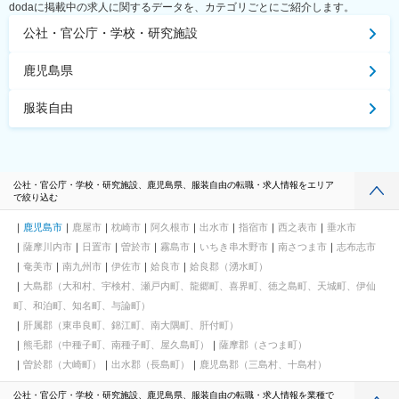
dodaに掲載中の求人に関するデータを、カテゴリごとにご紹介します。
公社・官公庁・学校・研究施設
鹿児島県
服装自由
公社・官公庁・学校・研究施設、鹿児島県、服装自由の転職・求人情報をエリア
で絞り込む
鹿児島市
鹿屋市
枕崎市
阿久根市
出水市
指宿市
西之表市
垂水市
薩摩川内市
日置市
曽於市
霧島市
いちき串木野市
南さつま市
志布志市
奄美市
南九州市
伊佐市
姶良市
姶良郡（湧水町）
大島郡（大和村、宇検村、瀬戸内町、龍郷町、喜界町、徳之島町、天城町、伊仙
町、和泊町、知名町、与論町）
肝属郡（東串良町、錦江町、南大隅町、肝付町）
熊毛郡（中種子町、南種子町、屋久島町）
薩摩郡（さつま町）
曽於郡（大崎町）
出水郡（長島町）
鹿児島郡（三島村、十島村）
公社・官公庁・学校・研究施設、鹿児島県、服装自由の転職・求人情報を業種で