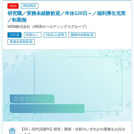
締切間近
NEW
研究職／実務未経験歓迎／年休120日～／福利厚生充実
／転勤無
WDB株式会社（WDBホールディングスグループ）
正社員
転勤なし
5名以上採用
職種未経験歓迎
業種未経験歓迎
【20～30代活躍中】研究・開発・分析のいずれかの業務をお任せ