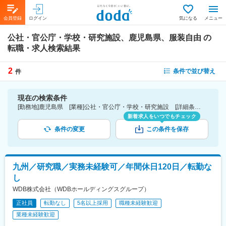
会員登録
ログイン
気になる
メニュー
公社・官公庁・学校・研究施設、鹿児島県、服装自由
の
転職・求人検索結果
2
条件で並び替え
件
現在の検索条件
[勤務地]鹿児島県 [業種]公社・官公庁・学校・研究施設 [詳細条件](会社・職場の環境)服装自由
新着求人をいつでもチェック
条件の変更
この条件を保存
九州／研究職／実務未経験可／年間休日120日／転勤な
し
WDB株式会社（WDBホールディングスグループ）
正社員
転勤なし
5名以上採用
職種未経験歓迎
業種未経験歓迎