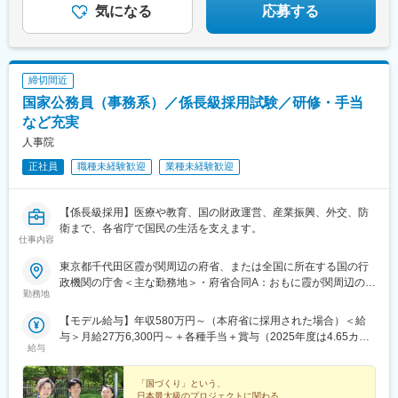
の上、決定いたします。
居浜駅、大街道駅、小倉駅(福岡県)、天神駅、大分駅、桜町駅(長
気になる
応募する
崎県)、熊本城・市役所前駅、宮崎駅、鹿児島中央駅前駅、県庁前
駅(沖縄県)、札幌駅、あおば通駅、上熊谷駅、千葉駅、東大前駅、
立川駅、東京駅、川崎駅、西松本駅、市役所前駅(長野県)、電気ビ
ル前駅、金沢駅、足羽山公園口駅、日吉町駅、新浜松駅、岐阜
締切間近
駅、新豊田駅、半田駅、札木駅、近鉄名古屋駅、近鉄四日市駅、
国家公務員（事務系）／係長級採用試験／研修・手当
四条駅(京都市営)、奈良駅、千里中央駅(北大阪急行)、西梅田駅、
旧居留地・大丸前駅、山陽明石駅、山陽姫路駅、田町駅(岡山県)、
など充実
胡町駅、眉山ロープウェイ山麓駅、瓦町駅、長者ケ平駅、平和通
人事院
駅、西鉄福岡駅、めがね橋駅、花畑町駅、高見橋駅、旭橋駅、大
正社員
職種未経験歓迎
業種未経験歓迎
通駅、仙台駅、千葉中央駅、立川南駅、二重橋前駅、電鉄富山
駅・エスタ前駅、仁愛女子高校駅、新静岡駅、浜松駅、駅前大通
駅、名鉄名古屋駅、四日市駅、烏丸御池駅、大阪梅田駅(阪神線)、
【係長級採用】医療や教育、国の財政運営、産業振興、外交、防
貿易センター駅、西新町駅、手柄駅、新西大寺町筋駅、立町駅、
衛まで、各省庁で国民の生活を支えます。
高松築港駅、東雲口駅、天神南駅、市役所駅(長崎県)、通町筋駅、
仕事内容
鹿児島中央駅、美栄橋駅
東京都千代田区霞が関周辺の府省、または全国に所在する国の行
政機関の庁舎＜主な勤務地＞・府省合同A：おもに霞が関周辺の本
勤務地
府省・府省合同B：本府省を含む全国の行政機関・国税庁（国税
局、国税事務所）※職務により、全国および海外での活躍のチャン
【モデル給与】年収580万円～（本府省に採用された場合）＜給
スもあります※就業場所の変更の範囲：各府省の定める場所
与＞月給27万6,300円～＋各種手当＋賞与（2025年度は4.65カ月
給与
分）採用時の俸給月額（いわゆる基本給）は、採用された方の経
験年数と同程度の経験年数を有する国家公務員が受ける俸給月額
との均衡を考慮して決定します ※支給要件を満たした場合は、次
「国づくり」という、
日本最大級のプロジェクトに関わる