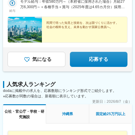
モデル給与：年収580万円～（本府省に採用された場合）月給27
省： 本省区分／国土交通省本省 地方整備局・北海道開発局区
万6,300円～＋各種手当＋賞与（2025年度は4.65カ月分）採用時
分／地方整備局管内（東北・関東・北陸・中部・近畿・中国・四
給与
の俸給月額（いわゆる基本給）は、採用された方の経験年数と同
国・九州）または北海道開発局管内■気象庁：気象庁本庁または気
程度の経験年数を有する国家公務員が受ける俸給月額との均衡を
象衛星センター、管区気象台（札幌、仙台、東京、大阪、福
考慮して決定します。※地域手当、本府省業務調整手当、通勤手
民間で培った知見と技術を、次は国づくりに活かす。
岡）、沖縄気象台、地方気象台または測候所※就業場所の変更の範
社会の根幹を支え、未来を動かす国家公務員へ。
当、住居手当、扶養手当、超過勤務手当 等※2026年４月１日現在
囲：各府省の定める場所
の「一般職の職員の給与に関する法律」の規定によるものです。
気になる
応募する
人気求人ランキング
dodaに掲載中の求人を、応募数順にランキング形式でご紹介します。
※応募数が同数の場合は、新着順に表示しています。
更新日：
2026/8/7（金）
公社・官公庁・学校・研
沖縄県
固定給25万円以上
究施設