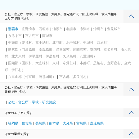
公社・官公庁・学校・研究施設、沖縄県、固定給25万円以上の転職・求人情報を
エリアで絞り込む
那覇市
宜野湾市
石垣市
浦添市
名護市
糸満市
沖縄市
豊見城市
うるま市
宮古島市
南城市
中頭郡（読谷村、嘉手納町、北谷町、北中城村、中城村、西原町）
島尻郡（与那原町、南風原町、渡嘉敷村、座間味村、粟国村、渡名喜村、南大東
村、北大東村、伊平屋村、伊是名村、久米島町、八重瀬町）
国頭郡（国頭村、大宜味村、東村、今帰仁村、本部町、恩納村、宜野座村、金武
町、伊江村）
八重山郡（竹富町、与那国町）
宮古郡（多良間村）
公社・官公庁・学校・研究施設、沖縄県、固定給25万円以上の転職・求人情報を
業種で絞り込む
公社・官公庁・学校・研究施設
ほかのエリアで探す
福岡県
佐賀県
長崎県
熊本県
大分県
宮崎県
鹿児島県
ほかの業種で探す