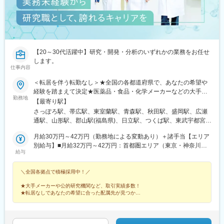
教員として産官学連携の架け橋となって頂きます！
三幸学園では産官学連携を推進しています。
生徒の活躍の場を広げるべく、様々な業界や地域との連携の架け
橋となっていただきます。
【20～30代活躍中】研究・開発・分析のいずれかの業務をお任せ
＜＜ナショナル職のみの追加手当＞＞
します。
・広域転勤手当：給与等級に比例し支給率は上がっていきます。※
仕事内容
大学新卒の基本給ベースで50万円年収が異なります。
・転勤、引っ越し費用は全額会社負担。（規程による）
＜転居を伴う転勤なし＞★全国の各都道府県で、あなたの希望や
・社宅借り上げ制度※家賃の50％は会社負担。（規程による）
経験を踏まえて決定★医薬品・食品・化学メーカーなどの大手企
勤務地
・ブラッシュアップ休暇
業・地元優良企業や、有名大学、公的研究機関のラボで、ご希望
【最寄り駅】
とご経験を踏まえ、ご活躍いただきます。◆あなたのご希望の職
さっぽろ駅、帯広駅、東室蘭駅、青森駅、秋田駅、盛岡駅、広瀬
変更の範囲：会社の定める業務
種、勤務地などをお伺いして配属先を選定します。◆現住所、も
通駅、山形駅、郡山駅(福島県)、日立駅、つくば駅、東武宇都宮
しくはご希望の居住地から、転居なしで配属を行います。＜配属
駅、高崎駅、館林駅、大宮駅(埼玉県)、熊谷駅、川越駅、柏駅、京
先＞北海道・東北・首都圏・北関東・東海・北信越・関西・中
月給30万円～42万円（勤務地による変動あり）＋諸手当【エリア
成千葉駅、五井駅、根津駅、立川北駅、大手町駅(東京都)、町田
国・四国・九州の各都道府県※受動喫煙対策：屋内禁煙※自動車通
別給与】■月給32万円～42万円：首都圏エリア（東京・神奈川・
駅、京急川崎駅、桜木町駅、平塚駅、新潟駅、春日山駅、松本
給与
勤OK
埼玉・千葉）、東海エリア（愛知・静岡・三重・岐阜）、関西エ
駅、長野駅、甲府駅、地鉄ビル前駅、北鉄金沢駅、福井城址大名
リア（大阪府・京都府・兵庫・奈良・滋賀・和歌山）■月給31万
町駅、沼津駅、静岡駅、第一通り駅、名鉄岐阜駅、豊田市駅、知
＼全国各拠点で積極採用中！／
円～41万円：北関東エリア（茨城・群馬・栃木）、北信越エリア
多半田駅、新川駅(愛知県)、名古屋駅、あすなろう四日市駅、彦根
（富山・石川・福井・長野・新潟・山梨）■月給30万円～40万
駅、草津駅(滋賀県)、烏丸駅、近鉄奈良駅、茨木駅、千里中央駅
★大手メーカーや公的研究機関など、取引実績多数！
円：北海道・東北エリア（北海道・青森・秋田・岩手・宮城・山
(大阪モノレール)、大阪駅、堺東駅、和歌山駅、三田駅(兵庫県)、
★転居なしであなたの希望に合った配属先が見つかる
形・福島）、中国・四国エリア（広島・岡山・山口・鳥取・島
★丁寧な研修があるから安心◎福利厚生も充実！
三宮・花時計前駅、西神中央駅、明石駅、加古川駅、姫路駅、播
★年間休日120日以上
根・香川・愛媛・高知・徳島）、九州エリア（福岡・長崎・熊
州赤穂駅、鳥取駅、岡山駅前駅、倉敷駅、八丁堀駅(広島県)、福山
本・大分・佐賀・宮崎・鹿児島・沖縄）※ご経験・能力などを考慮
駅、徳山駅、宇部新川駅、堀詰駅、徳島駅、片原町駅(香川県)、新