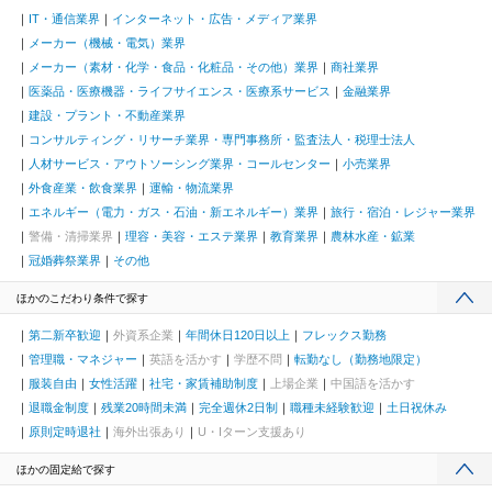
IT・通信業界
インターネット・広告・メディア業界
メーカー（機械・電気）業界
メーカー（素材・化学・食品・化粧品・その他）業界
商社業界
医薬品・医療機器・ライフサイエンス・医療系サービス
金融業界
建設・プラント・不動産業界
コンサルティング・リサーチ業界・専門事務所・監査法人・税理士法人
人材サービス・アウトソーシング業界・コールセンター
小売業界
外食産業・飲食業界
運輸・物流業界
エネルギー（電力・ガス・石油・新エネルギー）業界
旅行・宿泊・レジャー業界
警備・清掃業界
理容・美容・エステ業界
教育業界
農林水産・鉱業
冠婚葬祭業界
その他
ほかのこだわり条件で探す
第二新卒歓迎
外資系企業
年間休日120日以上
フレックス勤務
管理職・マネジャー
英語を活かす
学歴不問
転勤なし（勤務地限定）
服装自由
女性活躍
社宅・家賃補助制度
上場企業
中国語を活かす
退職金制度
残業20時間未満
完全週休2日制
職種未経験歓迎
土日祝休み
原則定時退社
海外出張あり
U・Iターン支援あり
ほかの固定給で探す