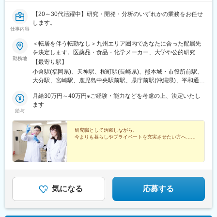
【20～30代活躍中】研究・開発・分析のいずれかの業務をお任せ
します。
仕事内容
＜転居を伴う転勤なし＞九州エリア圏内であなたに合った配属先
を決定します。医薬品・食品・化学メーカー、大学や公的研究機
勤務地
関のラボなどで、ご希望とご経験を踏まえ、ご活躍いただきま
【最寄り駅】
す。◆あなたのご希望の職種、勤務地などをお伺いして配属先を
小倉駅(福岡県)、天神駅、桜町駅(長崎県)、熊本城・市役所前駅、
選定します◆現住所、もしくはご希望の居住地から、転居なしで
大分駅、宮崎駅、鹿児島中央駅前駅、県庁前駅(沖縄県)、平和通
配属を行います＜配属エリア＞・福岡県・長崎県・熊本県・大分
駅、西鉄福岡駅、めがね橋駅、花畑町駅、高見橋駅、旭橋駅、天
県・佐賀県・宮崎県・鹿児島県・沖縄県※自動車通勤OK※受動喫煙
月給30万円～40万円※ご経験・能力などを考慮の上、決定いたし
神南駅、市役所駅(長崎県)、通町筋駅、美栄橋駅
対策：屋内禁煙
ます
給与
研究職として活躍しながら、
今よりも暮らしやプライベートを充実させたい方へ……
気になる
応募する