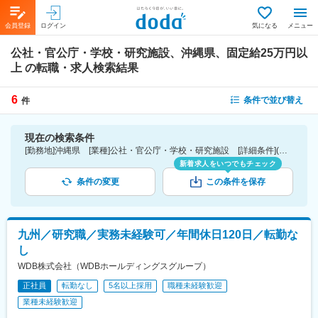
会員登録
ログイン
気になる
メニュー
公社・官公庁・学校・研究施設、沖縄県、固定給25万円以
上
の転職・求人検索結果
6
条件で並び替え
件
現在の検索条件
[勤務地]沖縄県 [業種]公社・官公庁・学校・研究施設 [詳細条件](待遇・福利厚生)固定給25万円以上
新着求人をいつでもチェック
条件の変更
この条件を保存
九州／研究職／実務未経験可／年間休日120日／転勤な
し
WDB株式会社（WDBホールディングスグループ）
正社員
転勤なし
5名以上採用
職種未経験歓迎
業種未経験歓迎