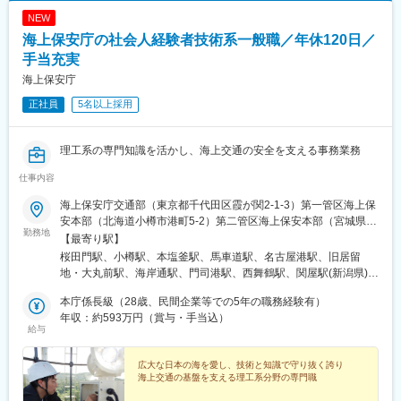
NEW
海上保安庁の社会人経験者技術系一般職／年休120日／
手当充実
海上保安庁
正社員
5名以上採用
理工系の専門知識を活かし、海上交通の安全を支える事務業務
仕事内容
海上保安庁交通部（東京都千代田区霞が関2-1-3）第一管区海上保
安本部（北海道小樽市港町5-2）第二管区海上保安本部（宮城県塩
勤務地
竈市貞山通3-4-1）第三管区海上保安本部（神奈川県横浜市中区北
【最寄り駅】
仲通5-57）第四管区海上保安本部（愛知県名古屋市港区入船2-3-
桜田門駅、小樽駅、本塩釜駅、馬車道駅、名古屋港駅、旧居留
12）第五管区海上保安本部（兵庫県神戸市中央区波止場町1-1）第
地・大丸前駅、海岸通駅、門司港駅、西舞鶴駅、関屋駅(新潟県)、
六管区海上保安本部（広島県広島市南区宇品海岸3-10-17） 第七
南鹿児島駅前駅、美栄橋駅、霞ケ関駅(東京都)、築地口駅、元町駅
管区海上保安本部（福岡県北九州市門司区西海岸1-3-10）第八管
本庁係長級（28歳、民間企業等での5年の職務経験有）
(兵庫県)、宇品五丁目駅、九州鉄道記念館駅、南鹿児島駅、国会議
区海上保安本部（京都府舞鶴市字下福井901）第九管区海上保安
年収：約593万円（賞与・手当込）
事堂前駅、三宮・花時計前駅、元宇品口駅、出光美術館駅、涙橋
給与
本部（新潟県新潟市中央区美咲町1-2-1）第十管区海上保安本部
駅
（鹿児島県鹿児島市東郡元町4-1）第十一管区海上保安本部（沖縄
県那覇市港町2-11-1）海上保安庁又は管区海上保安本部への採用
広大な日本の海を愛し、技術と知識で守り抜く誇り
海上交通の基盤を支える理工系分野の専門職
後、適性を踏まえつつ、全国の管区 海上保安本部等に異動し、キ
ャリアアップを重ねていただきます。※受動喫煙対策：屋内全面禁