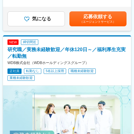
昇給有無＞有＜残業手当＞有＜給与補足＞※給与詳細は経験・能
ます！幅広い分野の教育現場で「やりがい」を実感！教育に興味
力・前職給与等を踏まえて決定■昇給：年1回■賞与：年2回★モデ
をお持ちの方や「教員免許を取得したけれど、違う道へ進んだ」
ル年収例年収610万円～／リーダー1年目年収690万円～／サブマ
という方でも大歓迎です！】
応募依頼する
気になる
ネージャー1年目※全国転勤に伴う広域転勤手当の支給がございま
（エージェントサービス）
す（月額40,300～51,500円）賃金はあくまでも目安の金額であ
＜＜業務内容＞＞
り、選考を通じて上下する可能性があります。月給(月額)は固定手
介護福祉士/保育士/医療秘書/歯科アシスタント/スポーツインスト
当を含めた表記です。
ラクター/ウェディングプランナー/美容師/ネイリスト/栄養士/調理
締切間近
NEW
師/パティシエなど、幅広い業態に渡り「その道のプロ」を目指す
生徒たちが在籍している学校に勤務。生徒の「夢」を叶えるため
研究職／実務未経験歓迎／年休120日～／福利厚生充実
に、クラス担任として以下の業務をお任せします。
／転勤無
【教務】＊実務の指導は専門の講師が担当します
WDB株式会社（WDBホールディングスグループ）
●クラス担任、HR(連絡事項の共有、出欠管理、生徒面談など)
●実習指導(パソコンやプレゼンテーション、就職指導などの授業)
正社員
転勤なし
5名以上採用
職種未経験歓迎
＊生徒は一クラスあたり約30～40名です
業種未経験歓迎
【行事運営】
●学内イベントの企画(姉妹校合同の体育祭などの運営・進行管理)
●運営補助
【就職サポート】
●キャリア教育(面接指導・履歴書添削など)
●企業訪問(生徒の希望にかなう企業の求人を開拓)
【広報】
●オープンキャンパスの企画・運営(来校者への説明など)
●地方での学校説明会
●DM発送(入学者が増えるような施策を実施)
【産官学連携】