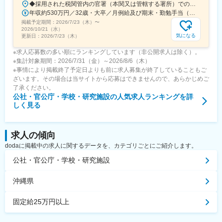
◆採用された税関管内の官署（本関又は管轄する署所）での勤務となります。採用後は、他の官署に転勤（含、住居を異にする転勤）することもあります。【参考】税関の管轄区域https://www.customs.go.jp/zeikan/zeikan-kankatsu.pdf【各税関の本関（本部）の所在地】・函館税関本関（北海道函館市海岸町24-4）・東京税関本関（東京都江東区青海2-7-11）・横浜税関本関（神奈川県横浜市中区海岸通1-1）・名古屋税関本関（愛知県名古屋市港区入船2-3-12）・大阪税関本関（大阪府大阪市港区築港4-10-3）・神戸税関本関（兵庫県神戸市中央区新港町12-1）・門司税関本関（福岡県北九州市門司区西海岸町1-3-10）・長崎税関本関（長崎県長崎市出島町1-36）・沖縄地区税関本関（沖縄県那覇市おもろまち2-1-1 6F）
年収約530万円／32歳・大卒／月例給及び期末・勤勉手当（東京都特別区勤務） ※上記モデル例は、参考であり、個人の経歴や業務内容等を踏まえての算定
掲載予定期間：
2026/7/23（木）
〜
2026/10/21（水）
気になる
更新日：
2026/7/23（木）
※求人応募数の多い順にランキングしています（非公開求人は除く）。
※集計対象期間：2026/7/31（金）～2026/8/6（木）
※事情により掲載終了予定日よりも前に求人募集が終了していることもご
ざいます。その場合は当サイトから応募はできませんので、あらかじめご
了承ください。
公社・官公庁・学校・研究施設
の人気求人ランキングを詳
しく見る
求人の傾向
dodaに掲載中の求人に関するデータを、カテゴリごとにご紹介します。
公社・官公庁・学校・研究施設
沖縄県
固定給25万円以上