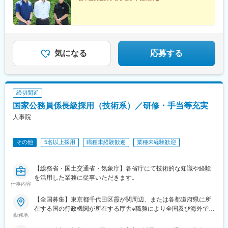
のような諸手当が支給されます。└地域手当、本府省業務調整手
当、通勤手当、住居手当、扶養手当、超過勤務手当 など※俸給月
額等は2026年４月１日現在の「一般職の職員の給与に関する法
律」の規定によるものです
気になる
応募する
締切間近
国家公務員係長級採用（技術系）／研修・手当等充実
人事院
その他
5名以上採用
職種未経験歓迎
業種未経験歓迎
【総務省・国土交通省・気象庁】各省庁にて技術的な知識や経験
を活用した業務に従事いただきます。
仕事内容
【全国募集】東京都千代田区霞が関周辺、または各都道府県に所
在する国の行政機関が所在する庁舎※職務により全国及び海外での
勤務地
活躍のチャンスもあります。＜勤務地例＞■総務省：総合通信局
（北海道・東北・関東・信越・東海・近畿・九州）■国土交通