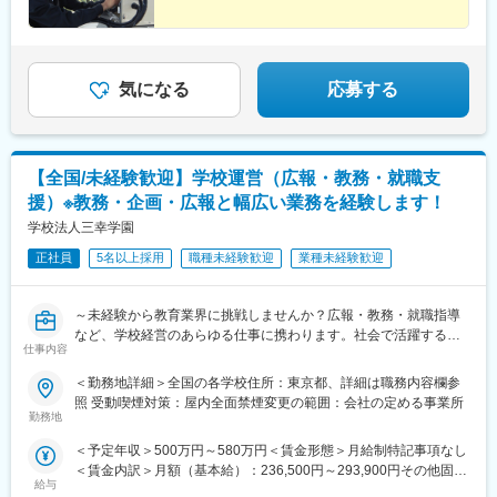
煙
気になる
応募する
【全国/未経験歓迎】学校運営（広報・教務・就職支
援）※教務・企画・広報と幅広い業務を経験します！
学校法人三幸学園
正社員
5名以上採用
職種未経験歓迎
業種未経験歓迎
～未経験から教育業界に挑戦しませんか？広報・教務・就職指導
など、学校経営のあらゆる仕事に携わります。社会で活躍する人
仕事内容
材を育て、共に輩出しましょう！～
＜＜想定勤務地：全国の専門学校／高校／大学／地域広報室での
＜勤務地詳細＞全国の各学校住所：東京都、詳細は職務内容欄参
勤務になります＞＞
照 受動喫煙対策：屋内全面禁煙変更の範囲：会社の定める事業所
「北海道、宮城県、群馬県、栃木県、茨城県、埼玉県、東京都、
勤務地
千葉県、神奈川県、愛知県、静岡県、大阪府、京都府、兵庫県、
＜予定年収＞500万円～580万円＜賃金形態＞月給制特記事項なし
奈良県、広島県、福岡県、熊本県、沖縄県」
＜賃金内訳＞月額（基本給）：236,500円～293,900円その他固定
給与
手当/月：40,300円～51,500円＜月給＞276,800円～345,400円＜
【総合職（全国転勤有）教務・企画・広報と幅広い業務を経験し