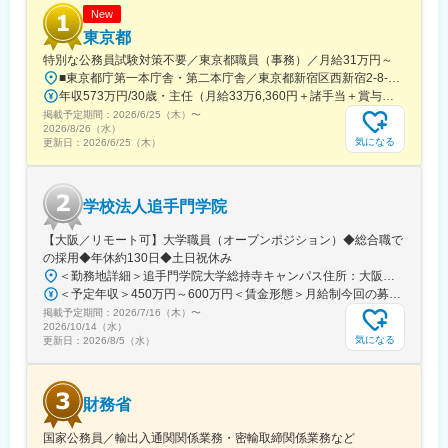
New
東京都
特別な公務員試験対策不要／東京都職員（事務）／月給31万円～
■東京都庁第一本庁舎・第二本庁舎／東京都新宿区西新宿2-8-1 ※東京都庁本庁舎のほか、都内の出先事業所などに配属される場合があります。 ※配属される部署によってリモートワークの相談も可能です。 ◎アクセス・「JR新宿駅」（西口から徒歩約10分）・都営地下鉄大江戸線「都庁前駅」・新宿駅西口（地下バスのりば）から都営バス（都庁循環）「都庁第一本庁舎」、「都庁第二本庁舎」、「都議会議事堂」下車・JR新宿駅西改札「新宿駅西口」バス停から「西参道方面」行きの新宿WEバス乗車、「新宿ワシントンホテル前」下車※禁煙対策：敷地内禁煙
年収573万円/30歳・主任（月給33万6,360円＋諸手当＋賞与） 年収694万円/35歳・課長代理（月給40万3,560円＋諸手当＋賞与）
掲載予定期間：
2026/6/25（木）
〜
2026/8/26（水）
気になる
更新日：
2026/6/25（木）
学校法人追手門学院
【大阪／リモート可】大学職員（オープンポジション）◆総合職で
の採用◆年休約130日◆土日祝休み
＜勤務地詳細＞追手門学院大学総持寺キャンパス住所：大阪府茨木市太田東芝町1-1 受動喫煙対策：屋内全面禁煙変更の範囲：会社の定める事業所
＜予定年収＞450万円～600万円＜賃金形態＞月給制今回の募集における初年度の最低保証額です。経験年数によって決定します。＜賃金内訳＞月額（基本給）：262,900円～328,700円＜月給＞262,900円～328,700円＜昇給有無＞有＜残業手当＞有＜給与補足＞年収は賞与込(※残業代は含まれていません。)賞与は今年度実績で年間5ヶ月分支給されています。賃金はあくまでも目安の金額であり、選考を通じて上下する可能性があります。月給(月額)は固定手当を含めた表記です。
掲載予定期間：
2026/7/16（木）
〜
2026/10/14（水）
気になる
更新日：
2026/8/5（水）
財務省
国家公務員／輸出入通関関係業務・密輸取締関係業務など