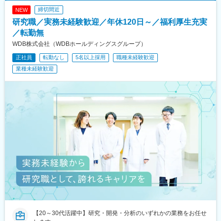
締切間近
NEW
研究職／実務未経験歓迎／年休120日～／福利厚生充実
／転勤無
WDB株式会社（WDBホールディングスグループ）
正社員
転勤なし
5名以上採用
職種未経験歓迎
業種未経験歓迎
【20～30代活躍中】研究・開発・分析のいずれかの業務をお任せ