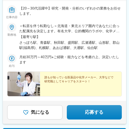
【20～30代活躍中】研究・開発・分析のいずれかの業務をお任せ
します。
仕事内容
＜転居を伴う転勤なし＞北海道・東北エリア圏内であなたに合っ
た配属先を決定します。有名大学、公的機関のラボや、化学メー
勤務地
カーなどの地元優良企業で、ご希望とご経験を踏まえ、ご活躍い
【最寄り駅】
ただきます。◆あなたのご希望の職種、勤務地などをお伺いして
さっぽろ駅、青森駅、秋田駅、盛岡駅、広瀬通駅、山形駅、郡山
配属先を選定します。◆現住所、もしくはご希望の居住地から、
駅(福島県)、札幌駅、あおば通駅、大通駅、仙台駅
転居なしで配属を行います。＜配属エリア＞・北海道・青森県・
秋田県・岩手県・宮城県・山形県・福島県※自動車通勤OK※受動喫
月給30万円～40万円※ご経験・能力などを考慮の上、決定いたし
煙対策：屋内禁煙
ます
給与
誰もが知っている医薬品や化学メーカー、大学などで
研究職としてキャリアをスタート！
気になる
応募する