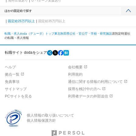
海外出張あり
U・Iターン支援あり
ほかの固定給で探す
固定給25万円以上
固定給35万円以上
転職・求人doda（デューダ）トップ
東北
秋田県
公社・官公庁・学校・研究施設
原則定時退社
の転職・求人情報
転職サイト dodaをシェア
ヘルプ
会社概要
拠点一覧
利用規約
免責事項
通信に関する情報の利用について
サイトマップ
採用を検討中の方へ
PCサイトを見る
利用者データの外部送信
個人情報の取り扱いについて
個人情報保護方針