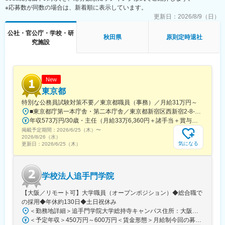
※応募数が同数の場合は、新着順に表示しています。
旧居留地・大丸前駅、山陽明石駅、山陽姫路駅、田町駅(岡山県)、
胡町駅、眉山ロープウェイ山麓駅、瓦町駅、長者ケ平駅、平和通
更新日：
2026/8/9（日）
駅、西鉄福岡駅、めがね橋駅、花畑町駅、高見橋駅、旭橋駅、大
公社・官公庁・学校・研
通駅、仙台駅、千葉中央駅、立川南駅、二重橋前駅、電鉄富山
秋田県
原則定時退社
究施設
駅・エスタ前駅、仁愛女子高校駅、新静岡駅、浜松駅、駅前大通
駅、名鉄名古屋駅、四日市駅、烏丸御池駅、大阪梅田駅(阪神線)、
貿易センター駅、西新町駅、手柄駅、新西大寺町筋駅、立町駅、
高松築港駅、東雲口駅、天神南駅、市役所駅(長崎県)、通町筋駅、
鹿児島中央駅、美栄橋駅
New
東京都
特別な公務員試験対策不要／東京都職員（事務）／月給31万円～
■東京都庁第一本庁舎・第二本庁舎／東京都新宿区西新宿2-8-1 ※東京都庁本庁舎のほか、都内の出先事業所などに配属される場合があります。 ※配属される部署によってリモートワークの相談も可能です。 ◎アクセス・「JR新宿駅」（西口から徒歩約10分）・都営地下鉄大江戸線「都庁前駅」・新宿駅西口（地下バスのりば）から都営バス（都庁循環）「都庁第一本庁舎」、「都庁第二本庁舎」、「都議会議事堂」下車・JR新宿駅西改札「新宿駅西口」バス停から「西参道方面」行きの新宿WEバス乗車、「新宿ワシントンホテル前」下車※禁煙対策：敷地内禁煙
年収573万円/30歳・主任（月給33万6,360円＋諸手当＋賞与） 年収694万円/35歳・課長代理（月給40万3,560円＋諸手当＋賞与）
掲載予定期間：
2026/6/25（木）
〜
2026/8/26（水）
気になる
更新日：
2026/6/25（木）
学校法人追手門学院
【大阪／リモート可】大学職員（オープンポジション）◆総合職で
の採用◆年休約130日◆土日祝休み
＜勤務地詳細＞追手門学院大学総持寺キャンパス住所：大阪府茨木市太田東芝町1-1 受動喫煙対策：屋内全面禁煙変更の範囲：会社の定める事業所
＜予定年収＞450万円～600万円＜賃金形態＞月給制今回の募集における初年度の最低保証額です。経験年数によって決定します。＜賃金内訳＞月額（基本給）：262,900円～328,700円＜月給＞262,900円～328,700円＜昇給有無＞有＜残業手当＞有＜給与補足＞年収は賞与込(※残業代は含まれていません。)賞与は今年度実績で年間5ヶ月分支給されています。賃金はあくまでも目安の金額であり、選考を通じて上下する可能性があります。月給(月額)は固定手当を含めた表記です。