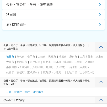
公社・官公庁・学校・研究施設
秋田県
原則定時退社
公社・官公庁・学校・研究施設、秋田県、原則定時退社の転職・求人情報をエリ
アで絞り込む
秋田市
能代市
横手市
大館市
男鹿市
湯沢市
鹿角市
由利本荘市
潟上市
大仙市
北秋田市
にかほ市
仙北市
山本郡（藤里町、三種町、八峰町）
南秋田郡（五城目町、八郎潟町、井川町、大潟村）
仙北郡（美郷町）
雄勝郡（羽後町、東成瀬村）
鹿角郡（小坂町）
北秋田郡（上小阿仁村）
公社・官公庁・学校・研究施設、秋田県、原則定時退社の転職・求人情報を業種
で絞り込む
公社・官公庁・学校・研究施設
ほかのエリアで探す