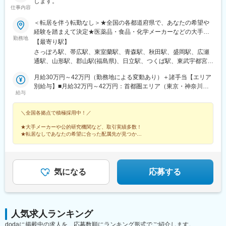
します。
仕事内容
＜転居を伴う転勤なし＞★全国の各都道府県で、あなたの希望や
経験を踏まえて決定★医薬品・食品・化学メーカーなどの大手企
勤務地
業・地元優良企業や、有名大学、公的研究機関のラボで、ご希望
【最寄り駅】
とご経験を踏まえ、ご活躍いただきます。◆あなたのご希望の職
さっぽろ駅、帯広駅、東室蘭駅、青森駅、秋田駅、盛岡駅、広瀬
種、勤務地などをお伺いして配属先を選定します。◆現住所、も
通駅、山形駅、郡山駅(福島県)、日立駅、つくば駅、東武宇都宮
しくはご希望の居住地から、転居なしで配属を行います。＜配属
駅、高崎駅、館林駅、大宮駅(埼玉県)、熊谷駅、川越駅、柏駅、京
先＞北海道・東北・首都圏・北関東・東海・北信越・関西・中
月給30万円～42万円（勤務地による変動あり）＋諸手当【エリア
成千葉駅、五井駅、根津駅、立川北駅、大手町駅(東京都)、町田
国・四国・九州の各都道府県※受動喫煙対策：屋内禁煙※自動車通
別給与】■月給32万円～42万円：首都圏エリア（東京・神奈川・
駅、京急川崎駅、桜木町駅、平塚駅、新潟駅、春日山駅、松本
給与
勤OK
埼玉・千葉）、東海エリア（愛知・静岡・三重・岐阜）、関西エ
駅、長野駅、甲府駅、地鉄ビル前駅、北鉄金沢駅、福井城址大名
リア（大阪府・京都府・兵庫・奈良・滋賀・和歌山）■月給31万
町駅、沼津駅、静岡駅、第一通り駅、名鉄岐阜駅、豊田市駅、知
＼全国各拠点で積極採用中！／
円～41万円：北関東エリア（茨城・群馬・栃木）、北信越エリア
多半田駅、新川駅(愛知県)、名古屋駅、あすなろう四日市駅、彦根
（富山・石川・福井・長野・新潟・山梨）■月給30万円～40万
駅、草津駅(滋賀県)、烏丸駅、近鉄奈良駅、茨木駅、千里中央駅
★大手メーカーや公的研究機関など、取引実績多数！
円：北海道・東北エリア（北海道・青森・秋田・岩手・宮城・山
(大阪モノレール)、大阪駅、堺東駅、和歌山駅、三田駅(兵庫県)、
★転居なしであなたの希望に合った配属先が見つかる
形・福島）、中国・四国エリア（広島・岡山・山口・鳥取・島
★丁寧な研修があるから安心◎福利厚生も充実！
三宮・花時計前駅、西神中央駅、明石駅、加古川駅、姫路駅、播
★年間休日120日以上
根・香川・愛媛・高知・徳島）、九州エリア（福岡・長崎・熊
州赤穂駅、鳥取駅、岡山駅前駅、倉敷駅、八丁堀駅(広島県)、福山
本・大分・佐賀・宮崎・鹿児島・沖縄）※ご経験・能力などを考慮
駅、徳山駅、宇部新川駅、堀詰駅、徳島駅、片原町駅(香川県)、新
の上、決定いたします。
居浜駅、大街道駅、小倉駅(福岡県)、天神駅、大分駅、桜町駅(長
気になる
応募する
崎県)、熊本城・市役所前駅、宮崎駅、鹿児島中央駅前駅、県庁前
駅(沖縄県)、札幌駅、あおば通駅、上熊谷駅、千葉駅、東大前駅、
立川駅、東京駅、川崎駅、西松本駅、市役所前駅(長野県)、電気ビ
ル前駅、金沢駅、足羽山公園口駅、日吉町駅、新浜松駅、岐阜
人気求人ランキング
駅、新豊田駅、半田駅、札木駅、近鉄名古屋駅、近鉄四日市駅、
dodaに掲載中の求人を、応募数順にランキング形式でご紹介します。
四条駅(京都市営)、奈良駅、千里中央駅(北大阪急行)、西梅田駅、