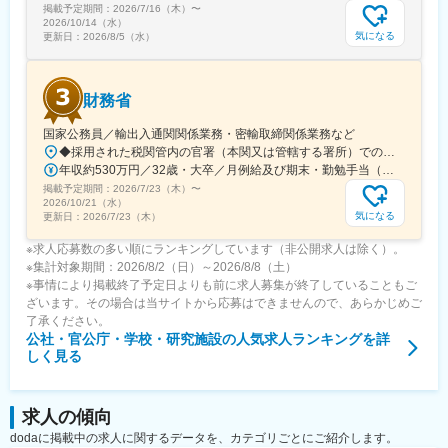
掲載予定期間：
2026/7/16（木）
〜
2026/10/14（水）
気になる
更新日：
2026/8/5（水）
財務省
国家公務員／輸出入通関関係業務・密輸取締関係業務など
◆採用された税関管内の官署（本関又は管轄する署所）での勤務となります。採用後は、他の官署に転勤（含、住居を異にする転勤）することもあります。【参考】税関の管轄区域https://www.customs.go.jp/zeikan/zeikan-kankatsu.pdf【各税関の本関（本部）の所在地】・函館税関本関（北海道函館市海岸町24-4）・東京税関本関（東京都江東区青海2-7-11）・横浜税関本関（神奈川県横浜市中区海岸通1-1）・名古屋税関本関（愛知県名古屋市港区入船2-3-12）・大阪税関本関（大阪府大阪市港区築港4-10-3）・神戸税関本関（兵庫県神戸市中央区新港町12-1）・門司税関本関（福岡県北九州市門司区西海岸町1-3-10）・長崎税関本関（長崎県長崎市出島町1-36）・沖縄地区税関本関（沖縄県那覇市おもろまち2-1-1 6F）
年収約530万円／32歳・大卒／月例給及び期末・勤勉手当（東京都特別区勤務） ※上記モデル例は、参考であり、個人の経歴や業務内容等を踏まえての算定
掲載予定期間：
2026/7/23（木）
〜
2026/10/21（水）
気になる
更新日：
2026/7/23（木）
※求人応募数の多い順にランキングしています（非公開求人は除く）。
※集計対象期間：2026/8/2（日）～2026/8/8（土）
※事情により掲載終了予定日よりも前に求人募集が終了していることもご
ざいます。その場合は当サイトから応募はできませんので、あらかじめご
了承ください。
公社・官公庁・学校・研究施設
の人気求人ランキングを詳
しく見る
求人の傾向
dodaに掲載中の求人に関するデータを、カテゴリごとにご紹介します。