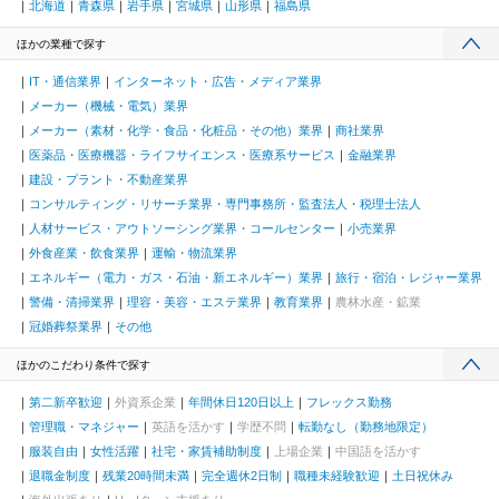
北海道
青森県
岩手県
宮城県
山形県
福島県
ほかの業種で探す
IT・通信業界
インターネット・広告・メディア業界
メーカー（機械・電気）業界
メーカー（素材・化学・食品・化粧品・その他）業界
商社業界
医薬品・医療機器・ライフサイエンス・医療系サービス
金融業界
建設・プラント・不動産業界
コンサルティング・リサーチ業界・専門事務所・監査法人・税理士法人
人材サービス・アウトソーシング業界・コールセンター
小売業界
外食産業・飲食業界
運輸・物流業界
エネルギー（電力・ガス・石油・新エネルギー）業界
旅行・宿泊・レジャー業界
警備・清掃業界
理容・美容・エステ業界
教育業界
農林水産・鉱業
冠婚葬祭業界
その他
ほかのこだわり条件で探す
第二新卒歓迎
外資系企業
年間休日120日以上
フレックス勤務
管理職・マネジャー
英語を活かす
学歴不問
転勤なし（勤務地限定）
服装自由
女性活躍
社宅・家賃補助制度
上場企業
中国語を活かす
退職金制度
残業20時間未満
完全週休2日制
職種未経験歓迎
土日祝休み