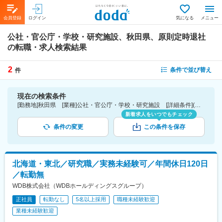
会員登録
ログイン
気になる
メニュー
公社・官公庁・学校・研究施設、秋田県、原則定時退社
の転職・求人検索結果
2
条件で並び替え
件
現在の検索条件
[勤務地]秋田県 [業種]公社・官公庁・学校・研究施設 [詳細条件](休日・働き方)原則定時退社
新着求人をいつでもチェック
条件の変更
この条件を保存
北海道・東北／研究職／実務未経験可／年間休日120日
／転勤無
WDB株式会社（WDBホールディングスグループ）
正社員
転勤なし
5名以上採用
職種未経験歓迎
業種未経験歓迎