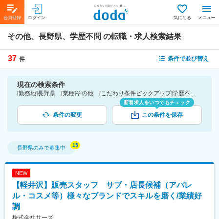
会員登録
ログイン
気になる
メニュー
その他、長野県、学歴不問
の転職・求人検索結果
37
条件で並び替え
件
現在の検索条件
[勤務地]長野県 [業種]その他 [こだわり条件ピックアップ]学歴不問 [詳細条件](募集・採用情報)学歴不問
新着求人をいつでもチェック
条件の変更
この条件を保存
長野県
のみで募集中
NEW
【軽井沢】販売スタッフ サブ・店長候補（アパレ
ル・コスメ等）様々なブランドでスキルを磨く/業績好
調
株式会社サーズ