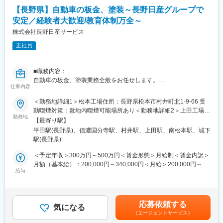
る売店などの店舗や施設をメインに手掛けています。今後は住宅
【長野県】自動車の板金、塗装～長野日産グループで
のリフォームなどの案件も積極的に受注を増やしていきたいと考
■組織構成：
安定／経験者大歓迎/教育体制万全～
えています。
営業としては８名在籍しております。
株式会社長野日産サービス
課長４０代、推進役３０代、係長３０代、３０代社員２名、２０
■やりがい・魅力：
代３名
正社員
◎大手のような分業ではなく、ヒアリング～プランニング～提案
ベテラン社員も多く、ＯＪＴの先輩以外からもサポートいたしま
まで一貫して携われるので、建築が好きな方は活躍できる環境で
すので安心して働けます。
す。
■職務内容：
◎お客様の想像を超えた設計を実現したときにいただく感謝の言
自動車の板金、塗装業務全般をお任せします。
葉がやりがいに繋がります。人と接することが好きな方にはぴっ
仕事内容
変更の範囲：会社の定める業務
板金・塗装の経験者は大歓迎ですが、未経験でも可。
たりです。
＜勤務地詳細1＞松本工場住所：長野県松本市村井町北1-9-66 受
■職務詳細：
動喫煙対策：敷地内喫煙可能場所あり＜勤務地詳細2＞上田工場住
■組織構成：
壊れた箇所の修理、交換、それに伴う塗装業務を担当いただきま
勤務地
所：長野県上田市国分1-8-2 受動喫煙対策：敷地内喫煙可能場所あ
現在、18名のスタッフが勤務、男女の比率は半々です。60代以上
【最寄り駅】
す。
り
の社員も活躍中です。
平田駅(長野県)、信濃国分寺駅、村井駅、上田駅、南松本駅、城下
現状、建築士がいないため、今後は建築士を採用し、手がける案
駅(長野県)
個人での作業となるため、自分のペースで仕事を進めることがで
件の幅を増やしていきたいと考えています。
きるため、自分の業務に専念したい方にもピッタリです！
＜予定年収＞300万円～500万円＜賃金形態＞月給制＜賃金内訳＞
月額（基本給）：200,000円～340,000円＜月給＞200,000円～
■入社後について：
■教育体制：
給与
340,000円＜昇給有無＞有＜残業手当＞有＜給与補足＞■昇給：有
本人の経験･スキル次第ですが、即戦力となる方であれば今までの
フレンド制度という一人の先輩社員が専属でメンターとしてつく
■賞与：有（実績:年2回 計3.50ヵ月）賃金はあくまでも目安の金
経験・ノウハウを活かし、裁量をもって取り組んでいただけま
制度があります。同じ工場内、同職種で年代の近い方がつき、仕
額であり、選考を通じて上下する可能性があります。月給(月額)は
す。アットホームな職場環境ですので、わからないことがあれ
事のことはもちろん、なんでも相談しやすいフォロー体制を整え
固定手当を含めた表記です。
ば、周りの社員に気軽に聞いてくださいね！
応募依頼する
ております。そのため、未経験の方でも安心してご入社くださ
気になる
（エージェントサービス）
い！
■働く環境：