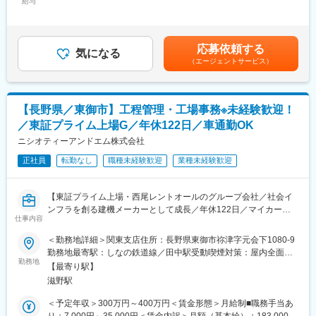
が特徴です。大手企業のような縦割り組織ではなく、一人ひとり
給与
30,000円＜月給＞250,000円～450,000円＜昇給有無＞有＜残業手
貸切バス事業に引き続き注力し。売上増加を目標としていきま
の意見が届きやすく、現場で働きながら経営の考えや意思決定を
当＞有＜給与補足＞※待遇は経験・実績を考慮して決定■30代まで
す。
身近に感じられる環境があります。今回は次世代育成を目的に、
の平均年収450万■その他固定手当：職務手当■昇給：年1回（4
未経験から施工管理へ挑戦したい方を募集します。
月）■賞与：年2回（7・12月）30歳以上は年俸制に変更∟400万
■キャリアパス：
応募依頼する
気になる
円～700万円※固定残業代月40時間分の63,000円～111,000円を給
大型二種免許取得（費用全額会社負担）→路線バス運転により運
（エージェントサービス）
■仕事内容
与に含。超過分は追加支給賃金はあくまでも目安の金額であり、
転技術向上→スキルに応じて貸切バスや高速バス運転担当へステ
土地の再開発や大型建築物の建設に欠かせない地盤改良工事など
選考を通じて上下する可能性があります。月給(月額)は固定手当を
ップアップ(運転練習やコース研修を実施します)
の施工管理を担当いただきます。
含めた表記です。
＜具体的には＞
■評価制度：
【長野県／東御市】工程管理・工場事務※未経験歓迎！
・工事現場の写真撮影、進捗記録
勤務態度や運転技術が評価対象となります。
／東証プライム上場G／年休122日／車通勤OK
・報告書など各種書類作成
・職人さんとの打ち合わせや調整
ニシオティーアンドエム株式会社
■仕事の魅力：
・工程、安全、品質の管理
通勤や通学、日々の移動手段など地域の皆様への貢献度が非常に
正社員
転勤なし
職種未経験歓迎
業種未経験歓迎
・工事全体の進行管理
高い業務です。ご自身の業務が地域の皆さんの足として活用され
まずは先輩社員のもとで基礎から学び、段階的にできる業務を増
る事で地域貢献している充実感を味わって頂けます。
やしていただきます。人々の暮らしや街づくりを支える社会貢献
【東証プライム上場・西尾レントオールのグループ会社／社会イ
性の高い仕事です。
ンフラを創る建機メーカーとして成長／年休122日／マイカー通
仕事内容
勤可～】
■求める人物像
トンネル工事に欠かせない、同社のコンクリート吹付機械は、な
＜勤務地詳細＞関東支店住所：長野県東御市祢津字元会下1080-9
・新しい知識や資格取得に前向きに取り組める方
んと国内シェア70％を誇ります！この道がつながるのも、鉄道が
勤務地最寄駅：しなの鉄道線／田中駅受動喫煙対策：屋内全面禁
・周囲と円滑にコミュニケーションを取れる方
山奥まで走るのも当社の機械があるから。リニア新幹線の約86％
勤務地
煙変更の範囲：会社の定める事業所
・チームワークを大切にできる方
【最寄り駅】
がトンネル区間であり、これからも多くのトンネル工事が必要と
・将来的に施工管理としてキャリアアップしたい方
滋野駅
される中、需要は今後も上がっていく見込みです。トンネル工事
《施工管理として働く魅力》
機械のリーディングカンパニーである当社にて、「工程管理・工
＜予定年収＞300万円～400万円＜賃金形態＞月給制■職務手当あ
・裁量が大きく、自身の意見・やりたいことが反映しやすい
場事務」の募集です。