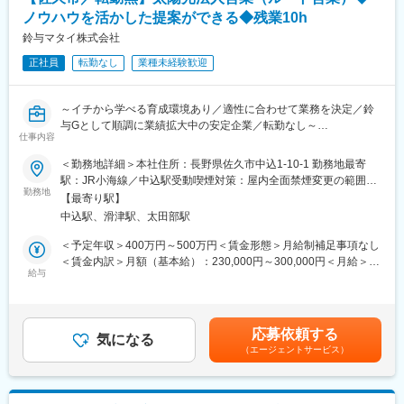
・チーフMGへのキャリアアップも可能
■評価制度/キャリアアップについて
ノウハウを活かした提案ができる◆残業10h
・入社後は1つの店舗だけでなくキャリアアップに併せて活躍の場
店舗売上だけでなく、業務上の課題解決に向けた積極的な行動が
を移せる環境が整っており、スキルも役職も頑張り次第で上がる
鈴与マタイ株式会社
評価される人事評価制度を導入しております。あなたの頑張り次
ため、長期就業が可能ですし、長期的なキャリア形成も実現可能
第で店長やマネージャーへのキャリアアップも可能。
正社員
転勤なし
業種未経験歓迎
中途入社率がほぼ100%なので、新卒社員しかステップアップでき
■配属ブランド
ないという事も、一切ありません。
アウトレット内でサーズが運営する海外・国内アパレルブランド
～イチから学べる育成環境あり／適性に合わせて業務を決定／鈴
やスポーツ＆アウトドア・コスメブランドでの勤務になります。
与Gとして順調に業績拡大中の安定企業／転勤なし～
https://sirs-saiyo.jp/job/-/info/list
仕事内容
フリーワードにアウトレットの名前を入れ検索すると現在の募集
＼安定した環境でキャリアアップを目指したい方にオススメ／
＜勤務地詳細＞本社住所：長野県佐久市中込1-10-1 勤務地最寄
店舗がご覧いただけます。面接にて、ご希望やお人柄、ご経験、
駅：JR小海線／中込駅受動喫煙対策：屋内全面禁煙変更の範囲：
現在の店舗の人員バランスを見て配属ブランドを決定します。
■業務概要：
勤務地
会社の定める事業所
【最寄り駅】
工務店やリフォーム会社、訪問販売会社への提案営業を担当して
■メンバー構成について
中込駅、滑津駅、太田部駅
いただきます。
店舗では正社員、アルバイト、主婦(夫)さんや学生さん、海外籍の
太陽光パネル、蓄電池、太陽光にまつわるものを提案いただきま
＜予定年収＞400万円～500万円＜賃金形態＞月給制補足事項なし
スタッフなどが働いています。様々なブランドを手掛ける強みと
す。
＜賃金内訳＞月額（基本給）：230,000円～300,000円＜月給＞
して同施設内にはサーズの運営するブランドが複数あり、店舗だ
法人営業が中心で、個人宅への営業は一切ありません。ノルマも
給与
230,000円～300,000円＜昇給有無＞有＜残業手当＞有＜給与補足
けに留まらず、異なる所属先の店長やスタッフとの交流、定期的
ないため、プレッシャーなくお客様との関係性構築に専念できま
＞※給与は経験などを考慮の上、当社規定により決定します。■昇
なディスカッションや社内研修などを設けております。また、事
す。
給：年1回■賞与：年2回（7月、12月）■年収例：・500万円（入
業部長やチーフマネージャーやチーフスパーバイザー、店舗管轄
基本既存のお客様となりますが、お客様からの紹介もいただけま
社6年目40歳／月給330,000円）・450万円（入社4年目35歳／月
のエリアマネージャーやスパーバイザーが定期的に巡回しますの
応募依頼する
す。
気になる
給280,000円）賃金はあくまでも目安の金額であり、選考を通じ
で、困ったときに上長へも相談しやすい「会社の仲間同士」コミ
（エージェントサービス）
て上下する可能性があります。月給(月額)は固定手当を含めた表記
ュニケーションを取れる強みがあり、長く楽しく販売のお仕事を
■職務の特徴：
です。
続けていける環境です。
（1）豊富なノウハウによる提案力！
：国内のほとんどの主要メーカーとの取り扱いがあり、ノウハウ