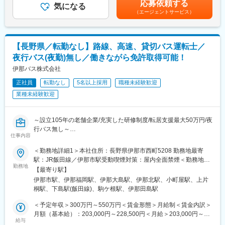
商事事業部全体：13名、フレキシブルコンテナバッグ：5名（課
応募依頼する
千曲市、長野市、須坂市、中野市となります。
気になる
長40代1名、営業20代4名）
（エージェントサービス）
■組織構成
職場の雰囲気は非常に良くとても親しみやすい方ばかりですので
新規センターの為、現在メンバーはいませんが、センター長1名、
安心して働ける環境です。
ドライバー4名、仕分け・ピッキング16名の構成を想定しており
ます。
■入社後の流れ：
【長野県／転勤なし】路線、高速、貸切バス運転士／
社員の平均年齢は50歳前後。勤続年数の長い社員が多く、働きや
経験・スキルに合わせて半年～1年の研修やOJTを行います。既存
夜行バス(夜勤)無し／働きながら免許取得可能！
すい職場です！各物流拠点は少数精鋭ですが、会社自体は大きな
社員の半数が未経験スタートしており、イチから知識とスキルが
チームでフォロー体制が整っており、常に各店舗から応援する体
伊那バス株式会社
身につけられる環境です。徐々にお客様を引き継ぎ、わからない
制があります。
ことはすぐに相談できるので、着実に成長できます。
正社員
転勤なし
5名以上採用
職種未経験歓迎
良い報告は皆で共有、問題点は皆で解決できる環境の中、安心し
業種未経験歓迎
て働けます。
■魅力情報：
■働き方
ただ１営業員によって大きく変わり裁量をもって働ける環境で
納品時間、配送時間、配送店舗は変わりませんので基本は16:00～
す。
～設立105年の老舗企業/充実した研修制度/転居支援最大50万円/夜
1:00勤務です。物量は変動あるので残業の可能性はございます。
有給休暇取得についてはとてもしやすい環境です。
行バス無し～
メンバー内で調整しながら1か月毎シフト作成致します。お休みは
基本祝日に取得される方が多いです。
仕事内容
固定の曜日ではなくシフトで決まりますが、希望の提出は可能で
■働き方、就業環境：
す。
＜勤務地詳細1＞本社住所：長野県伊那市西町5208 勤務地最寄
変更の範囲：会社の定める業務
規定労働時間を超えないように徹底した管理を行っております。
■当社の魅力：
駅：JR飯田線／伊那市駅受動喫煙対策：屋内全面禁煙＜勤務地詳
また、法定休日の管理も行っており、休みもしっかり取ることが
勤務地
1977年に長野県下でホームセンターを先駆けて立ち上げた会社で
細2＞伊那バス 駒ヶ根営業所住所：長野県駒ヶ根市赤穂8663 勤
【最寄り駅】
できます。
す。従来のホームセンターを基盤に日配品・加工食品・生鮮食品
務地最寄駅：JR飯田線線／伊那福岡駅受動喫煙対策：屋内全面禁
伊那市駅、伊那福岡駅、伊那大島駅、伊那北駅、小町屋駅、上片
担当業務に応じて運転練習を実施していきます。研修やサポート
の導入まで行い、1度の買い物で何でも揃う「ワンストップショッ
煙＜勤務地詳細3＞伊那バス 松川営業所住所：長野県下伊那郡松
桐駅、下島駅(飯田線)、駒ケ根駅、伊那田島駅
体制が整っておりますので安全運転技術を比較的早くスキルアッ
ピング」＝「スーパーセンター」として21店舗のチェーン展開を
川町大島2117-2 勤務地最寄駅：JR飯田線線／伊那大島駅受動喫
プする事が可能です。バス運転士の年代割合20～30代／15％、40
行っています。今後は日本全国への出店を目指し、独自ブランド
煙対策：屋内全面禁煙
＜予定年収＞300万円～550万円＜賃金形態＞月給制＜賃金内訳＞
～50代／65％、60代／20％、平均勤続年数14年
（PB商品）の研究開発や新たな商品分野の拡充、仕入れルートの
月額（基本給）：203,000円～228,500円＜月給＞203,000円～
給与
多様化、EC事業強化を積極的に進めます。売上高513億円の老舗
228,500円＜昇給有無＞有＜残業手当＞有＜給与補足＞昇給年1回