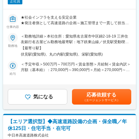
正社員
★社会インフラを支える安定企業
★発注者側として高速道路の企画～施工管理まで一貫して担当
仕事内容
★土日祝休×年休125日／在宅可（週2日）など働きやすさ充実
★ジョブローテーションで「保全・建設・技術開発」を横断しキ
＜勤務地詳細＞本社住所：愛知県名古屋市中区錦2-18-19 三井住
ャリア形成
友銀行名古屋ビル勤務地最寄駅：地下鉄東山線／伏見駅受動喫煙
勤務地
対策：敷地内全面禁煙変更の範囲：会社の定める事業所（リモー
【最寄り駅】
■募集背景
トワーク含む）
伏見駅(愛知県)、丸の内駅(愛知県)、栄駅(愛知県)
老朽化した高速道路の大規模リニューアルや渋滞対策、スマート
IC整備など、社会インフラの高度化が進む中、当社の担う役割は
＜予定年収＞500万円～700万円＜賃金形態＞月給制＜賃金内訳＞
ますます拡大しています。約2,200km・1日170万台の交通を支え
月額（基本給）：270,000円～390,000円＜月給＞270,000円～
る基幹インフラを将来にわたり維持していくため、新たな人材を
給与
390,000円＜昇給有無＞有＜残業手当＞有＜給与補足＞※経験や能
募集します。
力、年齢を考慮し決定■昇給：年1回■賞与：年2回■年収例※手当に
は残業手当を含みます年収600万 ／ 28歳 経験2年 ／月給32万＋手
■職務概要
当＋賞与年収650万 ／ 31歳 経験2年 ／月給34万＋手当+賞与年収
応募依頼する
高速道路（橋梁・トンネル・土工構造物等）の建設および保全に
気になる
700万 ／ 34歳 経験2年 ／月給37万＋手当＋賞与賃金はあくまでも
（エージェントサービス）
おいて、発注者の立場でプロジェクト全体のマネジメントを担い
目安の金額であり、選考を通じて上下する可能性があります。月
ます。事業計画の立案から、設計・発注・施工管理、完成後の維
給(月額)は固定手当を含めた表記です。
持管理まで、関係各社と連携しながら円滑に事業を推進します。
【エリア選択型】◆高速道路設備の企画・保全職／年
■業務詳細
休125日・住宅手当・在宅可
（1）保全業務
点検・補修工事、災害対応、事故復旧、雪氷対策などの計画立案
中日本高速道路株式会社