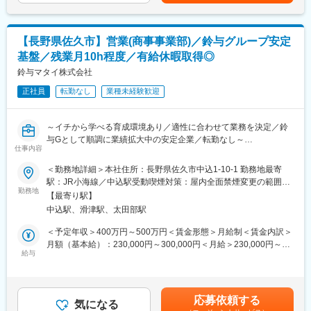
ます。■休日労働手当32時間分が年収に含まれております。 原
員2名
則振替休日対応としております。■超過した時間外労働手当は残業
とても和気あいあいとした雰囲気で、働きやすい職場です。
手当を追加支給します。賃金はあくまでも目安の金額であり、選
考を通じて上下する可能性があります。月給(月額)は固定手当を含
【長野県佐久市】営業(商事事業部)／鈴与グループ安定
■一日の流れ：
めた表記です。
基盤／残業月10h程度／有給休暇取得◎
出社後、書類作成、顧客訪問などを行い、現場がある場合、現場
の施工管理を行います。
鈴与マタイ株式会社
正社員
転勤なし
業種未経験歓迎
■教育体制
業務は40代の男性が丁寧にOJTにて指導いたします。未経験の方
は5年程度の長期で1人前になるように育成します。キャリアアッ
～イチから学べる育成環境あり／適性に合わせて業務を決定／鈴
プシステムに登録し、キャリアアップを図ります。
与Gとして順調に業績拡大中の安定企業／転勤なし～
仕事内容
■当ポジションの魅力：
■採用背景：
＜勤務地詳細＞本社住所：長野県佐久市中込1-10-1 勤務地最寄
【安定企業で長く働く】
全社としての事業拡大に伴い、今後の当社を担っていただける方
駅：JR小海線／中込駅受動喫煙対策：屋内全面禁煙変更の範囲：
当社はKATSUYAMAグループに属する企業で、産業廃棄物処理業
を募集いたします。
勤務地
会社の定める事業所
や土木工事業等を中核事業として展開しており、業績は良好で安
【最寄り駅】
定しています。
中込駅、滑津駅、太田部駅
■業務内容：
◇※KATSUYAMAグループ／飯山陸送(株)を中核として他20社で構
環境エネルギー事業、商事事業、包装資材事業を展開する当社に
＜予定年収＞400万円～500万円＜賃金形態＞月給制＜賃金内訳＞
成され、長野県北部を中心に運送・建設・廃棄物処理・ゴルフ場
て、商事事業部に所属していただき、営業活動をお任せします。
月額（基本給）：230,000円～300,000円＜月給＞230,000円～
の運営・タクシー、バス事業等、幅広い事業展開を行うグループ
給与
300,000円＜昇給有無＞有＜残業手当＞有＜給与補足＞※経験・ス
です。
■業務詳細：
キルを考慮の上、決定いたします。■昇給：年1回（3.6％／前年度
◇商事事業部
実績）■賞与：年2回（2.57ヵ月分／前年度実績）賃金はあくまで
変更の範囲：会社の定める業務
金属製品、凍結防止剤、フレキシブルコンテナ、その他の産業
も目安の金額であり、選考を通じて上下する可能性があります。
応募依頼する
用・農業用資材の販売を担当。今回はフレキシブルコンテナバッ
気になる
月給(月額)は固定手当を含めた表記です。