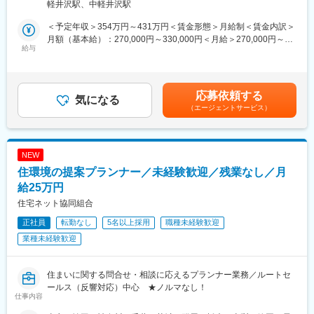
軽井沢駅、中軽井沢駅
・入社退社対応
・面接対応
＜予定年収＞354万円～431万円＜賃金形態＞月給制＜賃金内訳＞
・売上管理（数値確認、分析）
月額（基本給）：270,000円～330,000円＜月給＞270,000円～
・店舗損益管理
給与
330,000円＜昇給有無＞有＜残業手当＞有＜給与補足＞予定年収
・スタッフ指導
はあくまでも目安の金額であり、選考を通じて上下する可能性が
・店長会議の司会、など
あります。賃金はあくまでも目安の金額であり、選考を通じて上
・スタッフトラブルの対応
下する可能性があります。月給(月額)は固定手当を含めた表記で
応募依頼する
・オープン、クローズ対応
気になる
す。
（エージェントサービス）
・クライアント（メーカー）とのコミュニケーション
など
■当社の魅力
NEW
・3ヶ月に1度の定期面談を実施(キャリア形成◎)
住環境の提案プランナー／未経験歓迎／残業なし／月
・職位ごとの評価シート
・明確な評価軸
給25万円
・チーフMGへのキャリアアップも可能
住宅ネット協同組合
・入社後は1つの店舗だけでなく、キャリアアップに併せて活躍の
正社員
転勤なし
5名以上採用
職種未経験歓迎
場を移せる環境が整っており、スキルも役職も頑張り次第で上が
るため、長期就業が可能ですし、長期的なキャリア形成も実現可
業種未経験歓迎
能
■過去の中途入社者
住まいに関する問合せ・相談に応えるプランナー業務／ルートセ
・アパレルの接客販売の経験者
ールス（反響対応）中心 ★ノルマなし！
仕事内容
・美容師や携帯販売、車販売、飲食店のご出身者など異業種から
のキャリアチェンジも実績多数