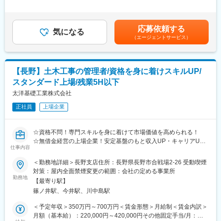
■概要：
成長企業の当社は競争の激しい流通業界で、”地域のお客様に愛さ
(平均10,000円／前年度実績）賞与年2回(賞与2.9か月／前年度実
当社が運行する路線バス、高速バス、貸切バスの運転業務全般を
れ、必要とされる店”として県外出店を計画中です。100店舗展
績)賃金はあくまでも目安の金額であり、選考を通じて上下する可
お任せします
開・年商1,000億円を目指す成長企業且つ安定企業です。
能性があります。月給(月額)は固定手当を含めた表記です。
応募依頼する
気になる
（エージェントサービス）
■担当業務：
変更の範囲：会社の定める業務
日々の通勤や通学、お出かけにご利用頂く路線・高速バス運転業
務
(路線：伊那市内を中心とした路線を担当／高速：長野県外の運行
【長野】土木工事の管理者/資格を身に着けスキルUP/
も担当頂きます)
スタンダード上場/残業5H以下
観光や学校行事などにご利用頂く貸切・観光バス運転業務
(長野県外へのバス運行なども担当頂きます)
太洋基礎工業株式会社
営業所内の路線は全て担当頂く予定です
正社員
上場企業
■業務内容詳細：
路線バスから高速バスの運転業務を経て、経験などにより貸切・
☆資格不問！専門スキルを身に着けて市場価値を高められる！
観光バス業務などへの配置換えがあります。就業場所は本社、駒
☆無借金経営の上場企業！安定基盤のもと収入UP・キャリアUP
ヶ根営業所、松川営業所など希望や居住地を考慮して配属を決定
仕事内容
を実現！
する予定です。夜行バスが無いので深夜勤務が無く、ワークライ
☆現場の裁量が大きく、経営層との距離も近い環境です！
＜勤務地詳細＞長野支店住所：長野県長野市合戦場2-26 受動喫煙
フバランスに優れた勤務体系が可能です。
対策：屋内全面禁煙変更の範囲：会社の定める事業所
■当社について
勤務地
■組織構成：80名の運転士が活躍中です
【最寄り駅】
当社は地盤改良をはじめとした特殊土木技術に強みを持ち、大規
篠ノ井駅、今井駅、川中島駅
模災害対策や都市開発、インフラ整備など社会に欠かせない工事
■今後の目標：
を数多く手掛けてきました。無借金経営を続ける上場企業として
＜予定年収＞350万円～700万円＜賃金形態＞月給制＜賃金内訳＞
コロナ明けの影響もあり、貸切バス（団体旅行/修学旅行/社員旅行
安定した経営基盤を持ちながらも、現場主体の風通しの良い社風
月額（基本給）：220,000円～420,000円その他固定手当/月：
等）の需要が高まっております。