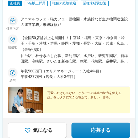
正社員
5名以上採用
職種未経験歓迎
業種未経験歓迎
アニマルカフェ・猫カフェ・動物園・水族館など生き物関連施設
の運営業務／未経験歓迎
仕事内容
【全国50店舗以上を展開中！】宮城・福島・東京・神奈川・埼
玉・千葉・茨城・群馬・静岡・愛知・長野・大阪・兵庫・広島・
勤務地
岡山・福岡・熊本・沖縄のいずれかの店舗に配属■東北エリア宮城
【最寄り駅】
県／福島県★2026年11月「Cat cafe MOFF イオンモール伊達（福
仙台駅、杜せきのした駅、新利府駅、水戸駅、研究学園駅、新鉾
島県）」NEW OPEN■関東エリア東京都／神奈川県／埼玉県／千
田駅、高崎駅、さいたま新都心駅、蕨駅、花崎駅、逆井駅、幕張
葉県／茨城県／群馬県■中部エリア静岡県／愛知県／長野県■近畿
豊砂駅、成田駅、印西牧の原駅、原宿駅、秋葉原駅、立飛駅、八
エリア大阪府／兵庫県★2026年7月「Dog Cafe MOFF ららぽーと
年収580万円（エリアマネージャー：入社4年目）
王子駅、南町田グランベリーパーク駅、狭間駅、川崎駅、海老名
堺店」NEW OPEN（ドッグトレーナー経験者積極採用）■中国四
年収427万円（店長：入社3年目）
駅(相鉄・小田急)、汐入駅、鴨宮駅、村山駅(長野県)、静岡駅、舞
給与
国エリア広島県／岡山県■九州・沖縄エリア福岡県／熊本県／沖縄
阪駅、矢場町駅、ナゴヤドーム前矢田駅、黒田駅(愛知県)、八幡駅
県★今年4月に沖縄に2店舗目OPEN※現在店舗がないエリアにも、
(愛知県)、日進駅(愛知県)、安城駅、天王寺駅、枚方市駅、萩原天
新店舗出店の可能性があります。【研修期間中は以下の店舗に勤
可愛いだけじゃない、どうぶつの本当の魅力を伝える
神駅、岡田浦駅、鳴尾・武庫川女子大前駅、稲野駅、倉敷駅、原
想いをカタチにできる場所で、新しい一歩を。
務】■Cat Cafe MOFF グランベリーパーク店東京都町田市鶴間3-4-
爆ドーム前駅、広島駅、天神川駅、商工センター入口駅、竹下
1 グランベリーパーク3F■Moff animal cafe ららぽーと堺店大阪府
駅、唐人町駅、健軍町駅、赤嶺駅、県庁前駅(沖縄県)、仙台駅(地
堺市美原区黒山22-1 ららぽーと堺3F
下鉄)、明治神宮前駅、岩本町駅、高松駅(東京都)、京王八王子
駅、高尾駅(東京都)、京急川崎駅、海老名駅(相模線)、横須賀駅、
新静岡駅、上前津駅、大曽根駅、木曽川駅、大阪阿部野橋駅、宮
之阪駅、甲子園駅、猪名寺駅、倉敷市駅、紙屋町西駅、矢賀駅、
気になる
応募する
新井口駅、美栄橋駅、あおば通駅、末広町駅(東京都)、泉体育館