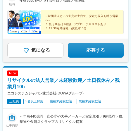
（名古屋）・北陸支局（金沢）・九州支局（福岡）・南九州支局
年収966万円／入社5年目／43歳／管理職
駅、千葉中央駅、長野駅、静岡駅、久屋大通駅、祇園駅(福岡県)、
給与
（熊本）▼▼ 将来の転勤も手厚くサポート ▼▼【家賃手当】最大
辛島町駅、大通駅、仙台駅、新宿駅(東京メトロ)、馬車道駅、千葉
15万円（家族帯同）／最大10.5万円（単身）【単身赴任】手当支
駅、新静岡駅、新栄町駅(愛知県)、中洲川端駅、西辛島町駅
給＋月2回までの帰宅旅費を実費支給【支度金】50万円（家族帯
～財団法人という安定の土台で、安定も収入も叶う営業
へ～
同）／30万円（単身）【引越費用】全額会社負担＋支度金を別途
＊ 扱う商品は1種類、アプローチ用リストあり
支給※研修期間について※最初の3ヶ月間は、本部研修（1.5ヶ月）
＊ 17:30定時退社・残業月13分
と現場OJT（1.5ヶ月）でじっくりスキルを習得。本部研修中、遠
＊ 業界未経験から年収800万円を目指せる
＊ 約200の通信教育講座などの援助金制度あり
方の方はマンスリーマンションをご用意しますので、ご安心くだ
さい。
気になる
応募する
NEW
リサイクルの法人営業／未経験歓迎／土日祝休み／残
業月10h
エコシステムジャパン株式会社(DOWAグループ)
正社員
5名以上採用
職種未経験歓迎
業種未経験歓迎
＜年商440億円！官公庁や大手メーカーと安定取引／9割既存＞廃
棄物や金属スクラップのリサイクル提案
仕事内容