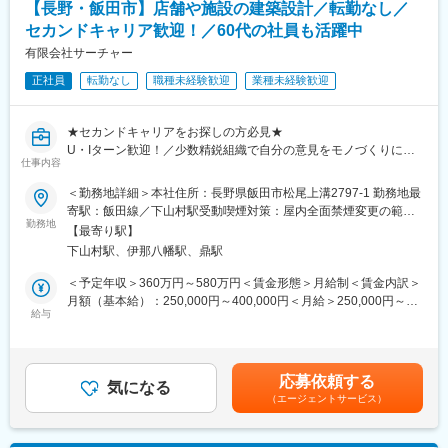
■評価制度/キャリアアップについて
【長野・飯田市】店舗や施設の建築設計／転勤なし／
の蓄積も豊富なため、お客様のニーズに合わせて提案をすること
店舗売上だけでなく、業務上の課題解決に向けた積極的な行動が
セカンドキャリア歓迎！／60代の社員も活躍中
ができます。
評価される人事評価制度を導入しております。あなたの頑張り次
（2）一気通貫の対応力！
有限会社サーチャー
第でSVやマネージャーへのキャリアアップも可能。 中途入社率が
：卸売としては珍しく、設計・販売・補助金申請を自社内で完結
ほぼ100%なので、新卒社員しかステップアップできないという事
正社員
転勤なし
職種未経験歓迎
業種未経験歓迎
することができます。
も、一切ありません。
買ったけど作動しない・補助金申請がめんどくさいなどのお困り
ごとも一括で対応いたします。
★セカンドキャリアをお探しの方必見★
U・Iターン歓迎！／少数精鋭組織で自分の意見をモノづくりに反
■営業スタイル：
仕事内容
映／幅広い案件に携われる／転勤無し／再雇用制度あり／土日休
提案やヒアリングについては、対面・オンライン・電話でアプロ
み／ワークライフバランス◎
＜勤務地詳細＞本社住所：長野県飯田市松尾上溝2797-1 勤務地最
ーチ・フォローをしていきます。お客様との関係性の構築をしな
寄駅：飯田線／下山村駅受動喫煙対策：屋内全面禁煙変更の範
がら、どんなものが必要なのか相談しながら進めて行きます。
■職務概要：
勤務地
囲：本文参照
訪問先などは営業員にお任せしておりますので、裁量をもって働
【最寄り駅】
同社の設計業務担当をお任せいたします。
ける環境で、関東に訪問数を数件計画を組んで宿泊込みの出張に
下山村駅、伊那八幡駅、鼎駅
店舗や施設、住宅のリフォーム等の案件を担当するため、特定の
することも可能です。
アセットに限定されない設計業務に携われます。また、少数精鋭
＜予定年収＞360万円～580万円＜賃金形態＞月給制＜賃金内訳＞
※出張費はすべて会社が負担します。
の組織であるため裁量が大きく、自分の意見をものづくりに反映
月額（基本給）：250,000円～400,000円＜月給＞250,000円～
※東京までは１時間程で到着します。
できます。
給与
400,000円＜昇給有無＞有＜残業手当＞有＜給与補足＞※予定年収
はあくまでも目安の金額であり、年齢やスキルに応じて上下する
■入社後の流れ：
■具体的な職務内容：【変更の範囲：なし】
可能性があります。■昇給あり：年1回■賞与あり：年2回 昨年度
３か月から６か月間OJTとして学んでいただきます！
・お客様との打ち合わせ
支給実績 計2.5か月分賃金はあくまでも目安の金額であり、選考を
内容としては、
応募依頼する
・プラン作成：開発に携わる関係各社との連携、マネジメント
気になる
通じて上下する可能性があります。月給(月額)は固定手当を含めた
・社内で商品の知識を学んでいただく
（エージェントサービス）
・現場管理：工期中対応、定例MTG参加 など
表記です。
・先輩社員と営業の同行
＜設計・デザイン建物例＞
独り立ちのタイミングで先輩社員よりお客様の引き継ぐを行いま
サービスエリア、パン屋さん、旅館の客室、大きな施設の中にあ
す。