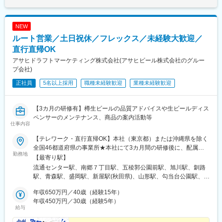
駅、日吉町駅、栄駅(愛知県)、天王寺駅前駅、県庁前駅(広島県)、
猿猴橋町駅、井口駅(広島県)
NEW
ルート営業／土日祝休／フレックス／未経験大歓迎／
直行直帰OK
アサヒドラフトマーケティング株式会社(アサヒビール株式会社のグルー
プ会社)
正社員
5名以上採用
職種未経験歓迎
業種未経験歓迎
【3カ月の研修有】樽生ビールの品質アドバイスや生ビールディス
ペンサーのメンテナンス、商品の案内活動等
仕事内容
【テレワーク・直行直帰OK】本社（東京都）または沖縄県を除く
全国46都道府県の事業所★本社にて3カ月間の研修後に、配属先
勤務地
の事業所を決定します★全国転勤の可能性があります★関東圏・
【最寄り駅】
関西圏は積極採用中です！■北海道札幌市、函館市、旭川市、釧路
流通センター駅、南郷７丁目駅、五稜郭公園前駅、旭川駅、釧路
市■東北エリア青森市、盛岡市、秋田市、山形市、仙台市、郡山市
駅、青森駅、盛岡駅、新屋駅(秋田県)、山形駅、勾当台公園駅、郡
■関東エリア宇都宮市、高崎市、水戸市、さいたま市、川越市、大
山駅(福島県)、宇都宮駅、高崎駅、水戸駅、大宮駅(埼玉県)、的場
田区、立川市横浜市、厚木市、千葉市、鎌ケ谷市、甲府市■中部エ
年収650万円／40歳（経験15年）
駅、立川駅、横浜駅、初富駅、京成千葉駅、神奈川駅、本厚木
リア静岡市、新潟市、長野市、岐阜市、高山市、名古屋市、岡崎
年収450万円／30歳（経験5年）
駅、甲府駅、静岡駅、新潟駅、長野駅、名鉄岐阜駅、高山駅、名
給与
市、富山市、金沢市、福井市、津市■近畿エリア大阪市、吹田市、
古屋駅、中岡崎駅、電気ビル前駅、北鉄金沢駅、福井駅(福井県)、
堺市、奈良市、和歌山市、西宮市、神戸市、姫路市、京都市■中国
高田本山駅、渡辺橋駅、江坂駅、綾ノ町駅、新大宮駅、和歌山