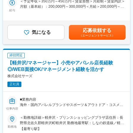
＜予定年収＞350万円～450万円＜賃金形態＞月給制＜賃金内訳＞
・車検に関わる自動車整備
月額（基本給）：200,000円～300,000円＜月給＞200,000円～
・納車、引き取り
給与
300,000円＜昇給有無＞有＜残業手当＞有＜給与補足＞・昇給：
・その他、関連作業
年1回・賞与：年2回（前年実績2.5ヵ月分/年）賃金はあくまでも
目安の金額であり、選考を通じて上下する可能性があります。月
■職務の特徴：
給(月額)は固定手当を含めた表記です。
応募依頼する
・軽自動車、乗用車、二輪車、トラックから重機まで幅広いメー
気になる
（エージェントサービス）
カーや車種が対象なのでスキル/知識が磨かれます。
・現在働いてる方は転職してきた方たちがほとんどです。
・研修などはありませんが、OJTにて丁寧にレクチャーしていき
ます。
締切間近
※各整備工場からの入庫のため接客業務は一切ありません。
【軽井沢/マネージャー】小売やアパレル店長経験
※現在、整備士は6人が活躍中。
◎/WEB面接OK/マネージメント経験を活かす
■事業の特徴：
株式会社サーズ
・様々な車種、メーカーの車検整備を行う、出資11社による組合
正社員
です。
・和気あいあいとした明るい職場環境で、現在働いているのは30
代から50代の長期勤続のベテラン整備士です。みんなのお母さん
■業務内容
的存在の事務のお姉さんが世話をやいてくれます。
海外・国内アパレルブランドやスポーツ＆アウトドア・コスメブ
仕事内容
ランドの販売代行事業を展開し、国内ではトップクラスのシェア
変更の範囲：会社の定める業務
を誇る当社にて運営する店舗のマネージャーをお任せします。
＜勤務地詳細＞軽井沢・プリンスショッピングプラザ店住所：長
野県北佐久郡軽井沢町軽井沢 勤務地最寄駅：しなの鉄道線／軽井
■具体的な業務内容
勤務地
沢駅受動喫煙対策：屋内喫煙可能場所あり
【最寄り駅】
・接客販売