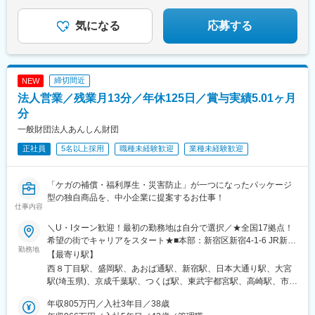
気になる
応募する
締切間近
NEW
法人営業／残業月13分／年休125日／賞与実績5.01ヶ月
分
一般財団法人あんしん財団
正社員
5名以上採用
職種未経験歓迎
業種未経験歓迎
「ケガの補償・福利厚生・災害防止」が一つになったパッケージ
型の独自商品を、中小企業に提案するお仕事！
仕事内容
＼U・Iターン歓迎！最初の勤務地は自分で選択／★全国17拠点！
希望の街でキャリアをスタート★■本部：新宿区新宿4-1-6 JR新宿
勤務地
ミライナタワー▼いずれかの支局に配属・北海道支局（札幌）・
【最寄り駅】
北東北支局（盛岡）・東北支局（仙台）・東京支局（新宿）・神
西８丁目駅、盛岡駅、あおば通駅、新宿駅、日本大通り駅、大宮
奈川支局（横浜）・埼玉支局（大宮）・千葉支局（千葉）・茨城
駅(埼玉県)、京成千葉駅、つくば駅、東武宇都宮駅、高崎駅、市役
支局（つくば）・栃木支局（宇都宮）・群馬支局（高崎）・長野
所前駅(長野県)、新潟駅、日吉町駅、高岳駅、野町駅、呉服町駅
支局（長野）・新潟支局（新潟）・静岡支局（静岡）・東海支局
年収805万円／入社3年目／38歳
(福岡県)、花畑町駅、西４丁目駅、広瀬通駅、新宿三丁目駅、関内