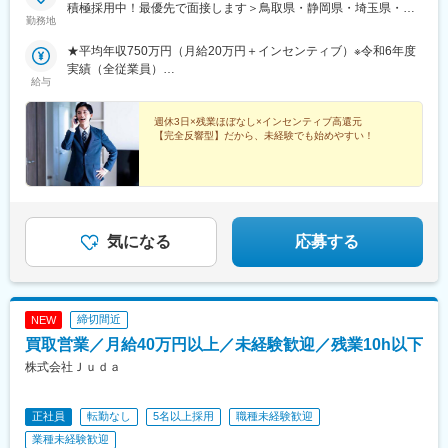
積極採用中！最優先で面接します＞鳥取県・静岡県・埼玉県・千
勤務地
葉県・東京都・長野県・青森県・北海道★自宅から直行直帰とな
り、出社することはほぼありません★希望に応じ、社用車・マイ
★平均年収750万円（月給20万円＋インセンティブ）※令和6年度
カーの使用をお選びいただけます勤務地の詳細については下記を
実績（全従業員）
ご覧ください。http://bestpaint.co.jp/area-map※受動喫煙対策あり
給与
年収700万円／担当エリア：岡山県／44歳・入社1年目
週休3日×残業ほぼなし×インセンティブ高還元
【完全反響型】だから、未経験でも始めやすい！
気になる
応募する
締切間近
NEW
買取営業／月給40万円以上／未経験歓迎／残業10h以下
株式会社Ｊｕｄａ
正社員
転勤なし
5名以上採用
職種未経験歓迎
業種未経験歓迎