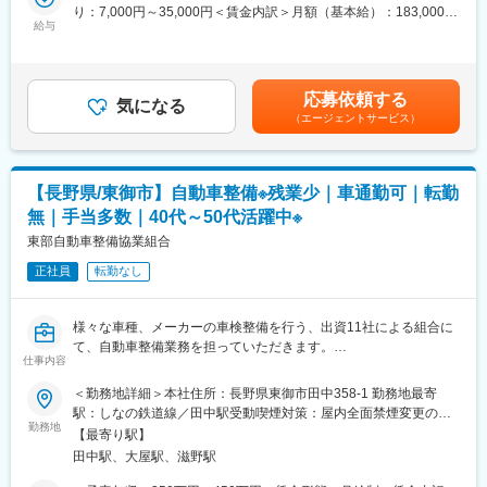
募集です。
り：7,000円～35,000円＜賃金内訳＞月額（基本給）：183,000円
給与
～230,000円その他固定手当/月：7,000円～35,000円固定残業手
■仕事内容：営業事務及び営業活動に関する業務全般のアシスタン
当/月：30,275円～42,216円（固定残業時間20時間0分/月）超過し
ト
た時間外労働の残業手当は追加支給＜月給＞220,275円～307,216
・見積書等の営業資料作成、商談の準備やプレゼン資料の準備等
円（一律手当を含む）＜昇給有無＞有＜残業手当＞有＜給与補足
応募依頼する
・簡単なCAD図の作成
気になる
＞■固定残業20時間分含む。実績時間に関わらず固定支給。ただ
（エージェントサービス）
・電話応対等、その他一般事務
し、残業が20時間を超える場合は別途支給。■技能手当：保有資
※営業担当者が社外で営業活動に集中できるよう、社内業務をサポ
格等に応じ社内規定による■昇給：あり（前年度実績あり）■賞
ートする仕事
与：あり（前年度実績 あり）年2回（前年度実績）・賞与月数：
計4.20ヶ月分（前年度実績）賃金はあくまでも目安の金額であ
【長野県/東御市】自動車整備※残業少｜車通勤可｜転勤
■当社について：
り、選考を通じて上下する可能性があります。月給(月額)は固定手
無｜手当多数｜40代～50代活躍中※
トンネル工事用機械のシェアトップクラスを誇ります。ニッチな
当を含めた表記です。
業界で新規参入がほぼなく、今後も必要不可欠なインフラ事業の
東部自動車整備協業組合
ため、受注も安定しており、安定した経営基盤です。
正社員
転勤なし
変更の範囲：会社の定める業務
様々な車種、メーカーの車検整備を行う、出資11社による組合に
て、自動車整備業務を担っていただきます。
仕事内容
■職務内容：
＜勤務地詳細＞本社住所：長野県東御市田中358-1 勤務地最寄
組合員11社や、その他一般整備工場から持ち込まれる車両の車検
駅：しなの鉄道線／田中駅受動喫煙対策：屋内全面禁煙変更の範
整備、一般整備をお願いします。
勤務地
囲：会社の定める事業所
【最寄り駅】
田中駅、大屋駅、滋野駅
■職務詳細：
・自動車一般整備