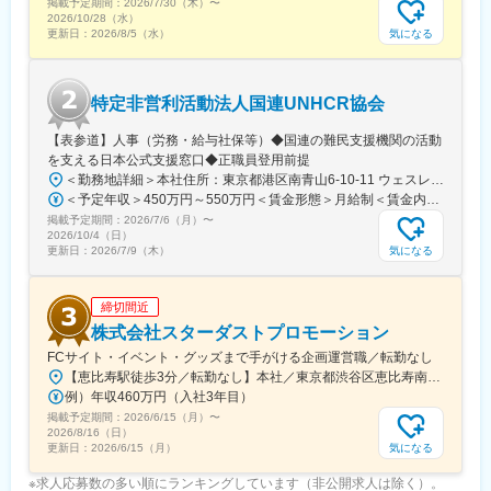
掲載予定期間：
2026/7/30（木）
〜
2026/10/28（水）
気になる
更新日：
2026/8/5（水）
特定非営利活動法人国連UNHCR協会
【表参道】人事（労務・給与社保等）◆国連の難民支援機関の活動
を支える日本公式支援窓口◆正職員登用前提
＜勤務地詳細＞本社住所：東京都港区南青山6-10-11 ウェスレーセンター3F勤務地最寄駅：地下鉄各線／表参道駅受動喫煙対策：屋内全面禁煙変更の範囲：会社の定める事業所（リモートワーク含む）
＜予定年収＞450万円～550万円＜賃金形態＞月給制＜賃金内訳＞月額（基本給）：340,000円～420,000円＜月給＞340,000円～420,000円＜昇給有無＞有＜残業手当＞有＜給与補足＞※能力・経験によって決定します。■賞与あり（業績評価に応じて支給）賃金はあくまでも目安の金額であり、選考を通じて上下する可能性があります。月給(月額)は固定手当を含めた表記です。
掲載予定期間：
2026/7/6（月）
〜
2026/10/4（日）
気になる
更新日：
2026/7/9（木）
締切間近
株式会社スターダストプロモーション
FCサイト・イベント・グッズまで手がける企画運営職／転勤なし
【恵比寿駅徒歩3分／転勤なし】本社／東京都渋谷区恵比寿南1-15-1◎アクセス・東京メトロ日比谷線「恵比寿駅」より徒歩3分・JR「恵比寿駅」より徒歩5分・東急東横線「代官山駅」より徒歩10分※受動喫煙対策：敷地内禁煙
例）年収460万円（入社3年目）
掲載予定期間：
2026/6/15（月）
〜
2026/8/16（日）
気になる
更新日：
2026/6/15（月）
※求人応募数の多い順にランキングしています（非公開求人は除く）。