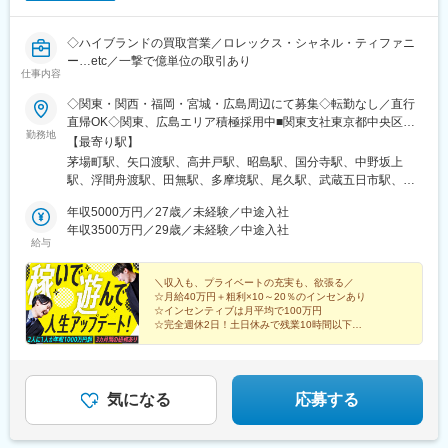
◇ハイブランドの買取営業／ロレックス・シャネル・ティファニ
ー…etc／一撃で億単位の取引あり
仕事内容
◇関東・関西・福岡・宮城・広島周辺にて募集◇転勤なし／直行
直帰OK◇関東、広島エリア積極採用中■関東支社東京都中央区新
勤務地
川1-3-3 グリーンオーク茅場町４F└『茅場町駅』徒歩２分、『日
【最寄り駅】
本橋駅』徒歩７分■関西支社大阪府大阪市西区京町堀1-3-3 肥後橋
茅場町駅、矢口渡駅、高井戸駅、昭島駅、国分寺駅、中野坂上
パークビル4階└『肥後橋駅』徒歩3分、『本町駅』徒歩6分■福岡
駅、浮間舟渡駅、田無駅、多摩境駅、尾久駅、武蔵五日市駅、東
支店福岡県福岡市博多区御供所町1-9 博多セントラルビル
青梅駅、牛浜駅、めじろ台駅、京王多摩川駅、竹ノ塚駅、西武立
3F└『祇園駅』 徒歩1分■仙台支社宮城県仙台市青葉区中央4-10-
年収5000万円／27歳／未経験／中途入社
川駅、仲町台駅、相武台下駅、湯河原駅、大磯駅、宮崎台駅、秦
3└『仙台駅』徒歩２分■広島支社※2026年8月頃にオープン予定広
年収3500万円／29歳／未経験／中途入社
野駅、座間駅、新百合ケ丘駅、藤沢駅、開成駅、久里浜駅、高坂
給与
島県広島市中区大手町3丁目1-3 IT大手町ビル└『中電前駅』徒歩1
駅、谷塚駅、若葉駅、入間市駅、上福岡駅、笠幡駅、東所沢駅、
分【その他勤務地】・関東圏内（東京都、神奈川県、埼玉県、千
武里駅、鴻巣駅、栗橋駅、東行田駅、東川口駅、鶴瀬駅、北春日
葉県、茨城県、栃木県、群馬県）・関西圏内（大阪府、兵庫県、
＼収入も、プライベートの充実も、欲張る／
部駅、吉川駅、白岡駅、京成大和田駅、旭駅(千葉県)、柏の葉キャ
☆月給40万円＋粗利×10～20％のインセンあり
京都府、滋賀県、奈良県）・福岡周辺（福岡県、大分県、熊本
ンパス駅、桜木駅(千葉県)、浜野駅、妙典駅、平和台駅(千葉県)、
☆インセンティブは月平均で100万円
県、佐賀県、山口県）・東北圏内（宮城県、岩手県、秋田県、山
二和向台駅、浦安駅(千葉県)、横芝駅、新茂原駅、芝山千代田駅、
☆完全週休2日！土日休みで残業10時間以下
形県、福島県）・広島周辺（広島県、岡山県、島根県、鳥取県）※
☆直行直帰OK！車貸与制度あり
成田空港駅(鉄道)、松岸駅、土浦駅、牛久駅、みらい平駅、友部
☆未経験歓迎！3カ月の研修で安心スタート
東京本社／東京都大田区多摩川2丁目22-15※面接場所は本社とは
駅、ゆめみ野駅、岩瀬駅、研究学園駅、黒磯駅、木崎駅、西富岡
別になります
駅、城東駅、下仁田駅、八木原駅、井野駅(群馬県)、群馬原町駅、
伊勢崎駅、ゆいの杜東駅、肥後橋駅、南茨木駅(阪急線)、野崎駅
気になる
応募する
(大阪府)、深井駅、久宝寺口駅、篠原駅(滋賀県)、唐橋前駅、一志
駅、加佐登駅、市部駅、富雄駅、祇園駅(福岡県)、仙台駅(地下