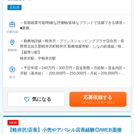
正社員
～長期就業可能/明確な評価軸/多様なブランドで活躍できる環境～
■業務
仕事内容
店舗の業務を中心に
・アルバイトスタッフ教育
＜勤務地詳細＞軽井沢・プリンスショッピングプラザ店住所：長
・発注業務
野県北佐久郡軽井沢町軽井沢 勤務地最寄駅：しなの鉄道線／軽井
・売上管理
勤務地
沢駅受動喫煙対策：屋内喫煙可能場所あり
【最寄り駅】
・書類作成
軽井沢駅、中軽井沢駅
・店長代理業務
・接客
＜予定年収＞240万円～300万円＜賃金形態＞月給制＜賃金内訳＞
・レジ
月額（基本給）：200,000円～250,000円＜月給＞200,000円～
・品出し
給与
250,000円＜昇給有無＞有＜残業手当＞有＜給与補足＞予定年収
・商品整理
はあくまでも目安の金額であり、選考を通じて上下する可能性が
・店舗清掃
あります。賃金はあくまでも目安の金額であり、選考を通じて上
・開店、閉店作業 など
下する可能性があります。月給(月額)は固定手当を含めた表記で
応募依頼する
気になる
す。
（エージェントサービス）
■当社の魅力
・3ヶ月に1度の定期面談を実施(キャリア形成◎)
・職位ごとの評価シート
・明確な評価軸
NEW
・チーフMGへのキャリアアップも可能
【軽井沢/店長】小売やアパレル店長経験◎/WEB面接
こちらのポジションでは入社後1～2年を目安に店長としての勤務