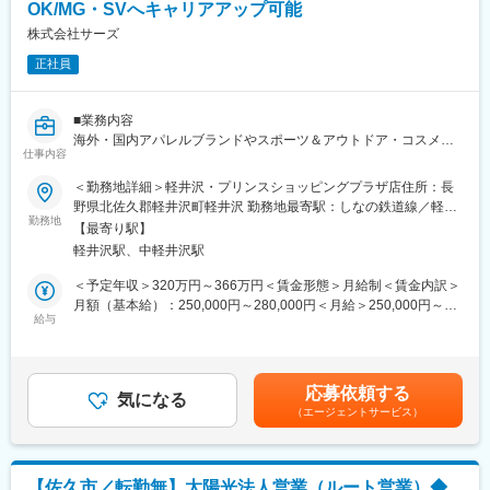
を想定しています。
OK/MG・SVへキャリアアップ可能
・入社後は1つの店舗だけでなくキャリアアップに併せて活躍の場
株式会社サーズ
を移せる環境が整っており、スキルも役職も頑張り次第で上がる
正社員
ため、長期就業が可能ですし、長期的なキャリア形成も実現可能
■配属ブランド
■業務内容
アウトレット内でサーズが運営する海外・国内アパレルブランド
海外・国内アパレルブランドやスポーツ＆アウトドア・コスメブ
やスポーツ＆アウトドア・コスメブランドでの勤務になります。
仕事内容
ランドの販売代行事業を展開し、国内ではトップクラスのシェア
https://sirs-saiyo.jp/job/-/info/list
を誇る当社にて運営する店舗の店長として運営業務全般をお任せ
フリーワードにアウトレットの名前を入れ検索すると現在の募集
＜勤務地詳細＞軽井沢・プリンスショッピングプラザ店住所：長
します。
店舗がご覧いただけます。面接にて、ご希望やお人柄、ご経験、
野県北佐久郡軽井沢町軽井沢 勤務地最寄駅：しなの鉄道線／軽井
勤務地
現在の店舗の人員バランスを見て配属ブランドを決定します。
沢駅受動喫煙対策：屋内喫煙可能場所あり
【最寄り駅】
■具体的な業務内容
軽井沢駅、中軽井沢駅
・販売業務
■メンバー構成について
・売上管理
店舗では正社員、アルバイト、主婦(夫)さんや学生さん、海外籍の
＜予定年収＞320万円～366万円＜賃金形態＞月給制＜賃金内訳＞
・スタッフ育成
スタッフなどが働いています。様々なブランドを手掛ける強みと
月額（基本給）：250,000円～280,000円＜月給＞250,000円～
・発注業務
給与
して同施設内にはサーズの運営するブランドが複数あり、店舗だ
280,000円＜昇給有無＞有＜残業手当＞有＜給与補足＞予定年収
・在庫管理
けに留まらず、異なる所属先の店長やスタッフとの交流、定期的
はあくまでも目安の金額であり、選考を通じて上下する可能性が
・書類作成など、店舗運営に関する業務全般に携わっていただき
なディスカッションや社内研修などを設けております。また、事
あります。賃金はあくまでも目安の金額であり、選考を通じて上
ます
業部長やチーフマネージャーやチーフスパーバイザー、店舗管轄
下する可能性があります。月給(月額)は固定手当を含めた表記で
応募依頼する
気になる
のエリアマネージャーやスパーバイザーが定期的に巡回しますの
す。
（エージェントサービス）
■当社の魅力
で、困ったときに上長へも相談しやすい「会社の仲間同士」コミ
・3ヶ月に1度の定期面談を実施(キャリア形成◎)
ュニケーションを取れる強みがあり、長く楽しく販売のお仕事を
・職位ごとの評価シート
続けていける環境です。
・明確な評価軸
【佐久市／転勤無】太陽光法人営業（ルート営業）◆