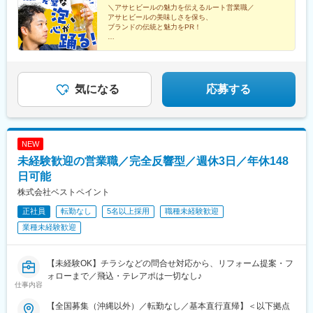
エリア広島市、福山市、岡山市、松江市、周南市■四国エリア高松
＼アサヒビールの魅力を伝えるルート営業職／
駅、旧居留地・大丸前駅、久寿川駅、手柄駅、四条駅(京都市営)、
アサヒビールの美味しさを保ち、
市、徳島市、松山市、高知市■九州エリア福岡市、北九州市、佐賀
袋町駅、東福山駅、田町駅(岡山県)、松江駅、徳山駅、高松築港
ブランドの伝統と魅力をPR！
市、長崎市、熊本市、大分市、宮崎市、鹿児島市※受動喫煙対策：
駅、徳島駅、勝山町駅、大橋通駅、天神南駅、北方駅(福岡県)、佐
就業時間内禁煙
★樽生ビールの品質維持向上活動がメイン
賀駅、桜町駅(長崎県)、西辛島町駅、大分駅、宮崎駅、高見馬場
★研修充実で未経験者も安心
駅、中央病院前駅、広瀬通駅、立川北駅、新高島駅、千葉駅、新
★飛び込みなし・テレワークや直行直帰OK
静岡駅、市役所前駅(長野県)、岐阜駅、近鉄名古屋駅、岡崎公園前
★残業月平均11時間以下
駅、地鉄ビル前駅、金沢駅、福井駅、東一身田駅、肥後橋駅、浅
気になる
応募する
香山駅、奈良駅、田中口駅、元町駅(兵庫県)、今津駅(兵庫県)、烏
丸駅、本通駅、新西大寺町筋駅、高松駅(香川県)、警察署前駅、堀
詰駅、天神駅、めがね橋駅、洗馬橋駅、甲東中学校前駅、千代台
駅、青葉通一番町駅、立川南駅、新千葉駅、日吉町駅、名鉄名古
NEW
屋駅、桜橋駅(富山県)、新福井駅、大江橋駅、高須神社駅、みなと
未経験歓迎の営業職／完全反響型／週休3日／年休148
元町駅、阪神国道駅、中電前駅、岡山駅前駅、片原町駅(香川県)、
東雲口駅、高知城前駅、西鉄福岡駅、市役所駅(長崎県)、慶徳校前
日可能
駅、加治屋町駅
株式会社ベストペイント
正社員
転勤なし
5名以上採用
職種未経験歓迎
業種未経験歓迎
【未経験OK】チラシなどの問合せ対応から、リフォーム提案・フ
ォローまで／飛込・テレアポは一切なし♪
仕事内容
【全国募集（沖縄以外）／転勤なし／基本直行直帰】＜以下拠点