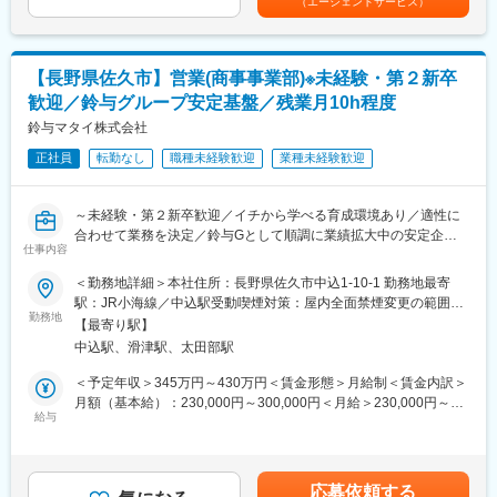
（エージェントサービス）
グ部門をお任せし、化学品のメーカーや食料品で使われるフレキ
シブルコンテナバッグを海外から輸入し、国内メーカーに販売い
ただきます。（フレキシブルコンテナバッグとは：荷物を保管・
運搬するための袋状の包材のこと）
【長野県佐久市】営業(商事事業部)※未経験・第２新卒
また外出も多くありますが直行直帰が可能な環境です。
歓迎／鈴与グループ安定基盤／残業月10h程度
基本的に取り扱っている商品に対しての営業となるので商社の営
業イメージです。
鈴与マタイ株式会社
正社員
転勤なし
職種未経験歓迎
業種未経験歓迎
入社して初めは既存のお客様をメインにお願いをしています。
慣れてきたタイミングでテレアポで新規獲得も目指していただき
ます。
～未経験・第２新卒歓迎／イチから学べる育成環境あり／適性に
※飛び込み営業はありません。
合わせて業務を決定／鈴与Gとして順調に業績拡大中の安定企業
仕事内容
／転勤なし～
■出張について：
＜勤務地詳細＞本社住所：長野県佐久市中込1-10-1 勤務地最寄
出張は日帰りのものから宿泊を伴うものもあります。
■採用背景：
駅：JR小海線／中込駅受動喫煙対策：屋内全面禁煙変更の範囲：
費用はすべて会社がお支払いしますが、別途出張手当を支給させ
全社としての事業拡大に伴い、今後の当社を担っていただける方
勤務地
会社の定める事業所
ていただきます。
【最寄り駅】
を募集いたします。
基本土日をまたぐ出張はなく、出張のタイミング(お客様訪問)も裁
中込駅、滑津駅、太田部駅
量をもって計画を立てることができます。
■業務内容：
＜予定年収＞345万円～430万円＜賃金形態＞月給制＜賃金内訳＞
・対象顧客：化学品、食料品メーカー（既存：新規＝６：４）※現
環境エネルギー事業、商事事業、包装資材事業を展開する当社に
月額（基本給）：230,000円～300,000円＜月給＞230,000円～
在関西圏の販路を拡大中です。
て、商事事業部に所属していただき、営業活動をお任せします。
給与
300,000円＜昇給有無＞有＜残業手当＞有＜給与補足＞※経験・ス
キルを考慮の上、決定いたします。■昇給：年1回（3.6％／前年度
■組織構成：
■業務詳細：
実績）■賞与：年2回（2.57ヵ月分／前年度実績）賃金はあくまで
商事事業部全体：13名、フレキシブルコンテナバッグ：5名（課
◇商事事業部
も目安の金額であり、選考を通じて上下する可能性があります。
長40代1名、営業20代4名）
応募依頼する
金属製品、凍結防止剤、フレキシブルコンテナ、その他の産業