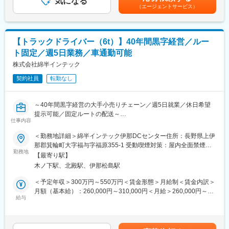
気になる
月給(月額)は固定手当を含めた表記です。
職場の雰囲気は非常に良く、とても親しみやすい方ばかりですの
（エージェントサービス）
用・農業用資材の販売を担当。今回はフレキシブルコンテナバッ
で安心して働ける環境です。
グ部門をお任せし、化学品のメーカーや食料品で使われるフレキ
シブルコンテナバッグを海外から輸入し、国内メーカーに販売い
■入社後の流れ：
ただきます。（フレキシブルコンテナバッグとは：荷物を保管・
経験・スキルに合わせて半年～1年の研修やOJTを行います。既存
【トラックドライバー（6t）】40年間黒字経営／ルー
運搬するための袋状の包材のこと）
社員の半数が未経験スタートしており、イチから知識とスキルが
ト固定／週5日業務／車通勤可能
また外出も多くありますが直行直帰が可能な環境です。
身につけられる環境です。徐々にお客様を引き継ぎ、わからない
基本的に取り扱っている商品に対しての営業となるので商社の営
株式会社綿半インテック
ことはすぐに相談できるので、着実に成長できます。
業イメージです。
契約社員
転勤なし
■魅力情報：
入社して初めは既存のお客様をメインにお願いをしています。
ただ１営業員によって大きく変わり裁量をもって働ける環境で
慣れてきたタイミングでテレアポで新規獲得も目指していただき
す。
～40年間黒字経営の大手小売りチェーン／週5日就業／休日希望
ます。
有給休暇取得についてはとてもしやすい環境です。
提示可能／固定ルートの配送～
※飛び込み営業はありません。
仕事内容
基本祝日に取得される方が多いです。
大型トラックで長野県内の綿半の店舗への商品配送をお任せしま
す。配送ルートは決まっているので、覚えてしまえば心配はいり
＜勤務地詳細＞綿半インテック伊那DCセンター住所：長野県上伊
■出張について：
変更の範囲：会社の定める業務
ません。
那郡箕輪町大字福与字福原355-1 受動喫煙対策：屋内全面禁煙変
出張は日帰りのものから宿泊を伴うものもあります。
取扱い商品は日用雑貨や家庭用品、文具、インテリア、DIY、園芸
勤務地
更の範囲：会社の定める事業所
費用はすべて会社がお支払いしますが、別途出張手当を支給させ
【最寄り駅】
用品、家電、カー用品などでカゴ車での配送になります。大型免
ていただきます。
木ノ下駅、北殿駅、伊那松島駅
許をお持ちの方であれば未経験の方でも大歓迎です！
基本土日をまたぐ出張はなく、出張のタイミング(お客様訪問)も裁
■業務詳細
＜予定年収＞300万円～550万円＜賃金形態＞月給制＜賃金内訳＞
量をもって計画を立てることができます。
2022年7月に箕輪町に新たに物流センターを立ち上げます。プラ
月額（基本給）：260,000円～310,000円＜月給＞260,000円～
・対象顧客：化学品、食料品メーカー（既存：新規＝６：４）※現
イベートブランド商品を中心に大型トラックで商品配送をしてい
給与
310,000円＜昇給有無＞有＜残業手当＞有＜給与補足＞※経験・資
在関西圏の販路を拡大中です。
ただきます。
格・能力等を考慮の上、決定します。■昇給：年1回（8月）記載
トラックは10ｔもしくは6ｔでルート配送で主です。配送店舗は
金額は選考を通じて上下する可能性があります。月給(月額)は固定
■組織構成：
箕輪町、伊那市、飯田市、諏訪市、塩尻市、松本市、安曇野市、
手当を含みます。