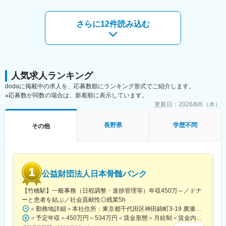
鉄)、中電前駅、水天宮前駅、小台駅、熊川駅、流山駅、三俣駅、
芳賀台駅、本町駅、学園前駅(奈良県)、櫛田神社前駅、仙台駅、袋
町駅、八丁堀駅(東京都)、荒川遊園地前駅、淀屋橋駅、呉服町駅
さらに12件読み込む
(福岡県)、あおば通駅、市役所前駅(広島県)
人気求人ランキング
dodaに掲載中の求人を、応募数順にランキング形式でご紹介します。
※応募数が同数の場合は、新着順に表示しています。
更新日：
2026/8/6（木）
長野県
学歴不問
その他
公益財団法人日本骨髄バンク
【竹橋駅】一般事務（日程調整・進捗管理等）年収450万～／ドナ
ーと患者を結ぶ／社会貢献性◎残業5h
＜勤務地詳細＞本社住所：東京都千代田区神田錦町3-19 廣瀬第2ビル7F勤務地最寄駅：東京メトロ東西線／竹橋駅受動喫煙対策：屋内全面禁煙変更の範囲：会社の定める事業所
＜予定年収＞450万円～534万円＜賃金形態＞月給制＜賃金内訳＞月額（基本給）：225,600円～268,300円その他固定手当/月：45,120円～53,660円＜月給＞270,720円～321,960円＜昇給有無＞有＜残業手当＞有＜給与補足＞■賞与実績:年2回(2025年度実績4.6カ月分)■諸手当：通勤手当（会社規定に基づき支給）、残業手当（残業時間に応じて別途支給）賃金はあくまでも目安の金額であり、選考を通じて上下する可能性があります。月給(月額)は固定手当を含めた表記です。