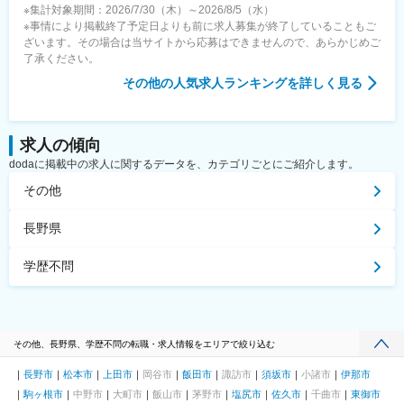
※集計対象期間：2026/7/30（木）～2026/8/5（水）
※事情により掲載終了予定日よりも前に求人募集が終了していることもご
ざいます。その場合は当サイトから応募はできませんので、あらかじめご
了承ください。
その他
の人気求人ランキングを詳しく見る
求人の傾向
dodaに掲載中の求人に関するデータを、カテゴリごとにご紹介します。
その他
長野県
学歴不問
その他、長野県、学歴不問の転職・求人情報をエリアで絞り込む
長野市
松本市
上田市
岡谷市
飯田市
諏訪市
須坂市
小諸市
伊那市
駒ヶ根市
中野市
大町市
飯山市
茅野市
塩尻市
佐久市
千曲市
東御市