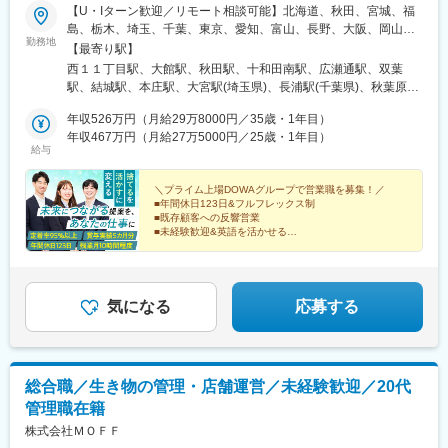
【U・Iターン歓迎／リモート相談可能】北海道、秋田、宮城、福
島、栃木、埼玉、千葉、東京、愛知、富山、長野、大阪、岡山、
勤務地
山口、福岡、熊本、沖縄のいずれかの営業所にて勤務いただきま
【最寄り駅】
す。一部自動車通勤可能なオフィスもあり！＜★最優先で面接し
西１１丁目駅、大館駅、秋田駅、十和田南駅、広瀬通駅、双葉
ます！注力採用中の勤務地＞・福島県：双葉郡大熊町・千葉県：
駅、結城駅、本庄駅、大宮駅(埼玉県)、長浦駅(千葉県)、秋葉原
袖ケ浦市・埼玉県：本庄市・岡山県：岡山市、久米郡美咲町＜そ
駅、高岡駅、塩尻駅、伏見駅(愛知県)、渡辺橋駅、林野駅、東山・
の他募集中の拠点＞・秋田県：大館市、秋田市、鹿角郡小坂町・
年収526万円（月給29万8000円／35歳・1年目）
おかでんミュージアム駅、徳山駅、祇園駅(福岡県)、松橋駅、美栄
大阪府：大阪市※受動喫煙対策あり（屋内全面禁煙）＼インタビュ
年収467万円（月給27万5000円／25歳・1年目）
橋駅、中央区役所前駅、勾当台公園駅、末広町駅(東京都)、丸の内
給与
ー／社内はフレンドリーな方が多く、土日に先輩や同期から遊び
駅(愛知県)、福島駅(大阪府・阪神線)、博多駅、県庁前駅(沖縄
に誘われても「ぜひ行きたい」と思えるほど雰囲気が良いです
県)、西８丁目駅、青葉通一番町駅、岩本町駅、末広町駅(富山
（実際は誘われません）。こうした環境は、入社前の予想以上に
＼プライム上場DOWAグループで営業職を募集！／
県)、国際センター駅、西梅田駅、櫛田神社前駅
■年間休日123日&フルフレックス制
自分にとっての安心材料になりました。（Rさん／2024年9月入
■既存顧客への反響営業
社）
■未経験歓迎&英語を活かせる
■賞与年2回（昨年度実績5カ月分）
■残業月10時間程度
■充実の育成&フォロー体制完備
■定着率95%以上
気になる
応募する
総合職／生き物の管理・店舗運営／未経験歓迎／20代
管理職在籍
株式会社ＭＯＦＦ