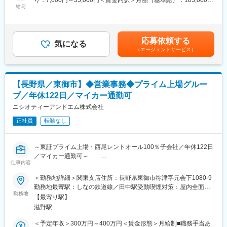
り：7,000円～35,000円＜賃金内訳＞月額（基本給）：183,000円
・経営層との距離が近く意見が届きやすい
給与
～230,000円その他固定手当/月：7,000円～35,000円固定残業手
・長期的なキャリア形成が可能
■仕事内容：工場事務業務全般
当/月：30,275円～42,216円（固定残業時間20時間0分/月）超過し
・整備書作成、工程表作成などの工場書類作成業務
た時間外労働の残業手当は追加支給＜月給＞220,275円～307,216
■教育・キャリア支援
・機械整備の工程管理
円（一律手当を含む）＜昇給有無＞有＜残業手当＞有＜給与補足
施工管理技士資格取得に必要な講習費用は会社が負担。経験や資
応募依頼する
・部品の受発注業務、入出荷管理など
気になる
＞■固定残業20時間分含む。実績時間に関わらず固定支給。ただ
格を積めば、より大規模な案件や責任あるポジションへの挑戦も
（エージェントサービス）
し、残業が20時間を超える場合は別途支給。■技能手当：保有資
可能です。裁量権が大きいため、自ら考え行動しながら成長でき
■入社後の流れ：未経験の方もしっかりサポートしますのでご安心
格等に応じ社内規定による■昇給：あり（前年度実績あり）■賞
る環境があります。
ください！
与：あり（前年度実績 あり）年2回（前年度実績）・賞与月数：
計4.20ヶ月分（前年度実績）賃金はあくまでも目安の金額であ
■ここがポイント
【長野県／東御市】◆営業事務◆プライム上場グルー
■当社について：
り、選考を通じて上下する可能性があります。月給(月額)は固定手
・未経験、資格なしから挑戦可能
プ／年休122日／マイカー通勤可
トンネル工事用機械のシェアトップクラスを誇ります。ニッチな
当を含めた表記です。
・東証上場企業の安定基盤
業界で新規参入がほぼなく、今後も必要不可欠なインフラ事業の
ニシオティーアンドエム株式会社
・資格取得支援制度あり
ため、受注も安定しており、安定した経営基盤です。
・街づくりやインフラを支える社会貢献性の高い仕事
正社員
転勤なし
変更の範囲：会社の定める業務
変更の範囲：会社の定める業務
～東証プライム上場・西尾レントオール100％子会社／年休122日
／マイカー通勤可～
仕事内容
トンネル工事に欠かせない、同社のコンクリート吹付機械は、な
＜勤務地詳細＞関東支店住所：長野県東御市祢津字元会下1080-9
んと国内シェア70％を誇ります！この道がつながるのも、鉄道が
勤務地最寄駅：しなの鉄道線／田中駅受動喫煙対策：屋内全面禁
山奥まで走るのも当社の機械があるから。リニア新幹線の約86％
勤務地
煙変更の範囲：会社の定める事業所
【最寄り駅】
がトンネル区間であり、これからも多くのトンネル工事が必要と
滋野駅
される中、需要は今後も上がっていく見込みです。トンネル工事
機械のリーディングカンパニーである当社にて、「営業事務」の
＜予定年収＞300万円～400万円＜賃金形態＞月給制■職務手当あ