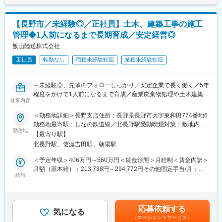
◎残業：通常時期であれば月20時間で、連休前や補助金申請時期
■組織、環境：
の9月・3月の繁忙時期は30時間程度です。恒常的な残業は発生せ
県内に3か所の板金工場を構え、長野・上田・松本にあり総勢25
ず、メリハリをつけて業務に取り組むことができます。もちろん
【長野市／未経験◎／正社員】土木、建築工事の施工
名の社員が活躍しています。
定時退社も可能です。
管理◆1人前になるまで長期育成／安定経営◎
春～秋は残業が少なく月に10時間程度、冬や春の繁忙期は30時間
◎休み：基本的には土日休みで、月1回土曜出勤がありますが、し
程度です。
飯山陸送株式会社
っかり休みも確保しながら、プライベートも大切にし働ける環境
です。
正社員
転勤なし
職種未経験歓迎
業種未経験歓迎
■魅力：
◇母体である長野日産自動車で販売された新車の架装や板金を行
変更の範囲：本文参照
っている当社。そのため、安定した経営基盤があり、福利厚生も
～未経験◎、先輩のフォローしっかり／安定企業で長く働く／5年
長野日産自動車に準ずるため、充実しています。
程度をかけて1人前になるまで育成／産業廃棄物処理や土木建築で
◇車がある限り板金や架装はがなくなることがないため、安定し
仕事内容
安定経営の
た需要がある事業です。
KATSUYAMAグループ／育休取得実績あり、復帰率100％～
＜勤務地詳細＞長野支店住所：長野県長野市大字東和田774番地6
◇土日休み、福利厚生充実、残業も少なめ、遠方への転勤なし、
勤務地最寄駅：しなの鉄道線／北長野駅受動喫煙対策：敷地内全
と長く働きやすい環境が整っています。
■業務内容：
勤務地
面禁煙変更の範囲：会社の定める事業所
【最寄り駅】
◇土木・建築業務一切・解体工事の施工管理担当します。
北長野駅、信濃吉田駅、朝陽駅
◇工事が完了した時は大きな達成感を感じられます。
◇具体的には、工事に関する見積書・安全書類・図面・施工計画
＜予定年収＞406万円～560万円＜賃金形態＞月給制＜賃金内訳＞
作成、顧客対応をお任せします。
月額（基本給）：213,738円～294,772円その他固定手当/月：
◇業務はOJTで覚え、未経験の方は5年程度の長期で1人前になる
給与
11,792円～16,272円固定残業手当/月：64,470円～88,956円（固
ように育成します。
定残業時間42時間0分/月）超過した時間外労働の残業手当は追加
支給＜月給＞290,000円～400,000円（一律手当を含む）＜昇給有
■組織構成：
無＞有＜残業手当＞有＜給与補足＞■昇給：あり※不定期■賞与：
応募依頼する
◇本社20名在籍（施工管理者1名、現場作業者14名、事務員5名）
気になる
年2回（約2ヶ月／年）※賞与は採用から1年間勤務後の支給となり
（エージェントサービス）
◇長野支店5名在籍：施工管理者3名（50代2名、40代1名）、事務