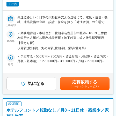
および進行管理。日々の安全・安心を守るための維持管理を担い
正社員
ます。
（2）建設業務
新規高速道路や大規模更新工事において、設計コンサルタントや
高速道路という日本の大動脈を支える当社にて、電気・通信・機
ゼネコンと協働し、設計・発注・工事監理を実施。品質・工程・
械・建築設備の企画・設計・保全を担う「発注者側」の立場で、
コスト・安全の観点でプロジェクトを統括します。
仕事内容
プロジェクト全体を統括していただきます。国土交通省100％出
※週数回の現場確認あり
資の安定基盤のもと、約2,200kmの高速道路ネットワークを支
＜勤務地詳細＞本社住所：愛知県名古屋市中区錦2-18-19 三井住
え、1日約170万台の移動を支える社会貢献性の高い仕事です。
友銀行名古屋ビル勤務地最寄駅：地下鉄東山線／伏見駅受動喫煙
■職務の特徴／魅力
勤務地
対策：敷地内全面禁煙変更の範囲：会社の定める事業所（リモー
・ゼネコン等の「施工」ではなく、発注者として上流工程から携
【最寄り駅】
★発注者側として大規模案件をリードできるポジション
トワーク含む）
われるため、事業全体を俯瞰した経験が可能
伏見駅(愛知県)、丸の内駅(愛知県)、栄駅(愛知県)
★年収550万～800万円／住宅・家族手当など福利厚生充実
・数十億～数百億円規模の大規模プロジェクトに関われるスケー
★完全週休2日制（土日祝）／年休125日／在宅勤務可
＜予定年収＞500万円～750万円＜賃金形態＞月給制＜賃金内訳＞
ルの大きさ
★ジョブローテーションにより幅広いキャリア形成が可能
月額（基本給）：270,000円～390,000円＜月給＞270,000円～
・通信・電気・機械など多分野との連携を通じた総合技術力の向
給与
390,000円＜昇給有無＞有＜残業手当＞有＜給与補足＞※経験や能
上
■募集背景
力、年齢を考慮し決定■昇給：年1回■賞与：年2回■年収例※手当に
・社会貢献性が高く、「インフラを支える実感」を得られる仕事
老朽化したインフラの更新や渋滞対策、スマートIC整備などニー
は残業手当を含みます年収600万 ／ 28歳 経験2年 ／月給32万＋手
ズが拡大しており、今後も安定して高速道路を支え続けるための
当＋賞与年収650万 ／ 31歳 経験2年 ／月給34万＋手当+賞与年収
■配属部門／組織
応募依頼する
体制強化に伴う増員募集です。
気になる
700万 ／ 34歳 経験2年 ／月給37万＋手当＋賞与賃金はあくまでも
中途入社者も多数在籍しており、ゼネコン出身者やコンサル、公
（エージェントサービス）
目安の金額であり、選考を通じて上下する可能性があります。月
務員など多様なバックグラウンドのメンバーが活躍しています。
■職務概要
給(月額)は固定手当を含めた表記です。
入社後はOJTや各種研修を通じて知識を習得し、早期に主担当と
高速道路に関わる各種設備の新設・更新・維持管理において、計
して案件をリードしていただくことを期待しています。
画立案から設計・工事発注・進捗管理までを一貫して担当しま
締切間近
す。実作業ではなく、協力会社やメーカーをマネジメントする立
■キャリアパス
ホテルフロント／転勤なし／月8～11日休・残業少／家
場です。
ジョブローテーションにより、保全・建設・技術開発など複数領
族手当有