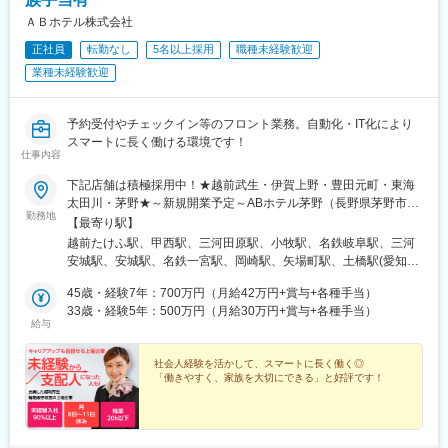
域を経験可能。土木技術者としての専門性を高めながら、将来的
■業務詳細
ＡＢホテル株式会社
にはプロジェクトマネージャーや組織マネジメントへのステップ
以下のような案件に幅広く携わります。
アップも目指せます。
正社員
転勤なし
5名以上採用
職種未経験歓迎
・高速道路建設に伴う設備設計、関係各所との調整、工事進捗管
理
業種未経験歓迎
・ETC設備や情報板、受配電設備などの点検・更新計画策定
変更の範囲：会社の定める業務
・トンネル非常設備や換気設備の保全・運用改善
・サービスエリアの建物・設備管理および改修企画
予約受付やチェックイン等のフロント業務。自動化・IT化により
・物流拠点など新規事業における設備導入検討
スマートに長く働ける環境です！
仕事内容
■職務の特徴／魅力
下記店舗は積極採用中！★越前武生・伊賀上野・豊田元町・東海
施工会社での経験をお持ちの方であれば「発注者側」として上流
太田川・茅野★～新規開業予定～ABホテル茅野（長野県茅野市）
工程から関われるため、より広い視点でプロジェクトを推進でき
勤務地
2026年9月頃予定★マイカー通勤OK (駐車場完備)★U・Iターン歓
【最寄り駅】
ます。
迎★転勤なし！全国にあるABホテルのうち、いずれかの店舗にて
越前たけふ駅、甲西駅、三河田原駅、小牧駅、名鉄岐阜駅、三河
また、ITSや自動運転関連技術など先端領域にも関わる機会があ
勤務となります。※配属先はご希望をお伺いした上で決定いたしま
安城駅、安城駅、名鉄一宮駅、岡崎駅、矢場町駅、土橋駅(愛知
り、技術者としての市場価値向上が可能です。
す。
県)、三河豊田駅、豊橋駅、太田川駅、蒲郡駅、新加納駅、新可児
働き方の面でも、完全週休2日制・ノー残業デー・在宅勤務制度を
45歳・経験7年：700万円（月給42万円+賞与+各種手当）
駅、磐田駅、吉原本町駅、深谷駅、伊勢崎駅、村井駅、巌根駅、
整備しており、長期的にキャリアを築ける環境です。
33歳・経験5年：500万円（月給30万円+賞与+各種手当）
奈良駅、四条駅(京都市営)、堺筋本町駅、堺東駅、近江八幡駅、彦
給与
根駅、金沢駅、宇部新川駅、行橋駅、せきてらす前駅、西大手
■配属部門
駅、中津川駅、犬山駅、岐阜駅、尾張一宮駅、栄駅(愛知県)、駅前
各支社・事業所の設備部門へ配属予定。中途入社者も多く、施工
社会人経験を活かして、スマートに長く働く◎
駅、可児駅、北鉄金沢駅、関駅(岐阜県)、西一宮駅、栄町駅(愛知
管理や設備保全、メーカー出身者など多様なバックグラウンドの
「働きやすく、家族を大切にできる」と好評です！
県)、七ツ屋駅
社員が活躍しています。
変更の範囲：会社の定める業務