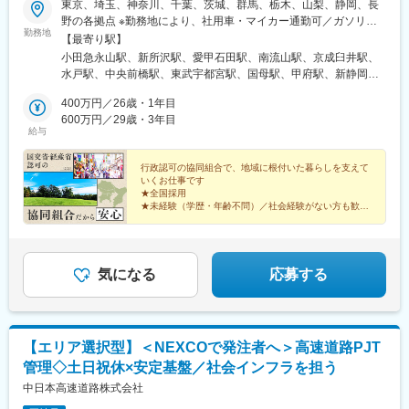
東京、埼玉、神奈川、千葉、茨城、群馬、栃木、山梨、静岡、長
野の各拠点 ※勤務地により、社用車・マイカー通勤可／ガソリン
■配属ブランド
勤務地
代支給・無料駐車場有※直行直帰OK＊東京本部 ／東京都多摩市
【最寄り駅】
海外・スポーツ・コスメブランドでの勤務になります。
永山3-18-4＊埼玉本部 ／埼玉県所沢市岩岡町666-5＊神奈川本部
小田急永山駅、新所沢駅、愛甲石田駅、南流山駅、京成臼井駅、
https://sirs-saiyo.jp/job/-/info/list
／神奈川県厚木市愛甲3-6-1＊千葉本部 ／千葉県流山市南流山1-
水戸駅、中央前橋駅、東武宇都宮駅、国母駅、甲府駅、新静岡
こちらより、フリーワードにアウトレットの名前を入れ検索する
7-6 ドュリエール203＊千葉中央 ／千葉県佐倉市臼井291-7＊茨
駅、北松本駅、鰭ケ崎駅、前橋駅
と現在の募集店舗がご覧いただけます。面接にて、ご希望やお人
城本部 ／茨城県水戸市城南3-16-16アシスト城南ビル2F＊群馬
400万円／26歳・1年目
柄、ご経験、現在の店舗の人員バランスを見て配属ブランドを決
本部 ／群馬県前橋市表町2-1-10 Storyビル2F＊栃木本部 ／栃
600万円／29歳・3年目
定します。
給与
木県宇都宮市東宝木町9-22 ニューレジデンス 東宝木 1F＊山梨本
部 ／山梨県甲府市国母7-9-38 1F＊甲府駅前 ／山梨県甲府市丸
の内2丁目1-10 アルカディアビル1F＊静岡本部 ／静岡県静岡市
行政認可の協同組合で、地域に根付いた暮らしを支えて
■メンバー構成について
いくお仕事です
葵区三番町21-12 三番町Ａビル1Ｂ号＊松本本部 ／長野県松本市
店舗では正社員、アルバイト、主婦(夫)さんや学生さん、海外籍の
★全国採用
岡田松岡147-6 ハイツMIYUKI＊長野本部 ／長野市大字鶴賀田町
★未経験（学歴・年齢不問）／社会経験がない方も歓迎
スタッフなどが働いています。様々なブランドを手掛ける強みと
2133-4 城東第一ビル4Fご希望に合わせた勤務もできますのでお気
★残業なしの定時退社（17時30分退社）年間休日120日
して同施設内にはサーズの運営するブランドが複数あり、店舗だ
以上
軽にご相談ください。
けに留まらず、異なる所属先の店長やスタッフとの交流、定期的
★月給25万円保証、ノルマなし、成果は収入でしっかり
と還元
なディスカッションや社内研修などを設けております。また、事
気になる
応募する
業部長やチーフマネージャーやチーフスパーバイザー、店舗管轄
のスパーバイザーが定期的に巡回しますので、困ったときに上長
や仲間へも相談しやすい「会社の仲間同士」コミュニケーション
を取れる強みがあり、長く楽しく販売のお仕事を続けていける環
境です。
【エリア選択型】＜NEXCOで発注者へ＞高速道路PJT
管理◇土日祝休×安定基盤／社会インフラを担う
中日本高速道路株式会社