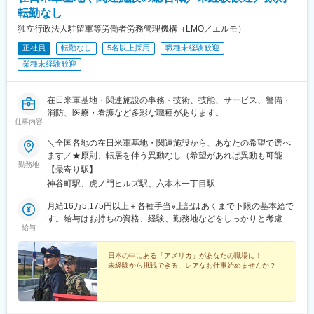
転勤なし
独立行政法人駐留軍等労働者労務管理機構（LMO／エルモ）
正社員
転勤なし
5名以上採用
職種未経験歓迎
業種未経験歓迎
在日米軍基地・関連施設の事務・技術、技能、サービス、警備・
消防、医療・看護など多彩な職種があります。
仕事内容
＼全国各地の在日米軍基地・関連施設から、あなたの希望で選べ
ます／★原則、転居を伴う異動なし（希望があれば異動も可能）
勤務地
★地域・勤務地によりマイカー通勤もOK！【本部】〒105-0001
【最寄り駅】
東京都港区虎ノ門四丁目3番20号 神谷町MTビル【東北エリア】・
神谷町駅、虎ノ門ヒルズ駅、六本木一丁目駅
青森県：三沢市、八戸市、つがる市【関東エリア】・埼玉県：所
沢市、新座市・東京都：港区、福生市、多摩市・神奈川県：横浜
月給16万5,175円以上＋各種手当※上記はあくまで下限の基本給で
市、横須賀市、逗子市、座間市、綾瀬市、相模原市【東海・関西
す。給与はお持ちの資格、経験、勤務地などをしっかりと考慮の
給与
エリア】・静岡県：御殿場市・京都府：京丹後市【中国・九州エ
上、決定します。★採用1年目の平均月収：26万2,549円（各種手
リア】・山口県：岩国市・広島県：東広島市、呉市、江田島市・
当含む）
長崎県：佐世保市、西海市【沖縄エリア】・沖縄県：那覇市、名
日本の中にある「アメリカ」があなたの職場に！
未経験から挑戦できる、レアなお仕事始めませんか？
護市、沖縄市、宜野湾市、うるま市、浦添市、国頭郡伊江村、国
頭郡国頭村、国頭郡宜野座村、国頭郡金武町、国頭郡恩納村、中
頭郡嘉手納町、中頭郡読谷村、中頭郡北谷町、中頭郡北中城村※応
募にあたっての注意点※各基地・部隊からの人員要求に基づいて行