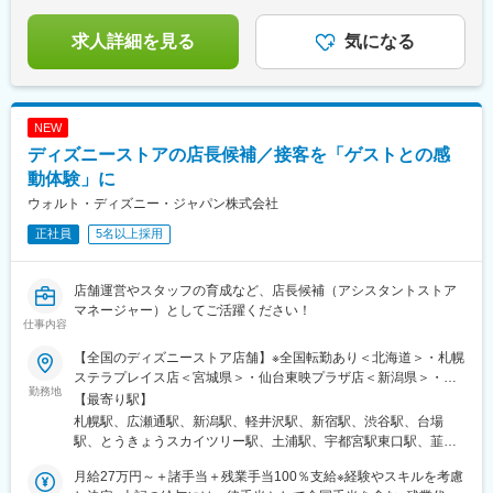
うため、時期や勤務地によって募集内容が変動します。現在の具
体的な募集有無は、エルモの公式HPよりご確認ください。
求人詳細を見る
気になる
NEW
ディズニーストアの店長候補／接客を「ゲストとの感
動体験」に
ウォルト・ディズニー・ジャパン株式会社
正社員
5名以上採用
店舗運営やスタッフの育成など、店長候補（アシスタントストア
マネージャー）としてご活躍ください！
仕事内容
【全国のディズニーストア店舗】※全国転勤あり＜北海道＞・札幌
ステラプレイス店＜宮城県＞・仙台東映プラザ店＜新潟県＞・新
勤務地
潟万代ビルボードプレイス店＜長野県＞・軽井沢・プリンスショ
【最寄り駅】
ッピングプラザ店＜東京都＞・本社・ディズニーフラッグシップ
札幌駅、広瀬通駅、新潟駅、軽井沢駅、新宿駅、渋谷駅、台場
東京・渋谷公園通り店・新宿高島屋店・お台場アクアシティ店・
駅、とうきょうスカイツリー駅、土浦駅、宇都宮駅東口駅、韮川
東京スカイツリータウン・ソラマチ店＜茨城県＞・土浦イオンモ
駅、舞浜駅、大神宮下駅、南羽生駅、片浜駅、新浜松駅、六名
ール店＜栃木県＞・宇都宮福田屋ショッピングプラザ店＜群馬県
月給27万円～＋諸手当＋残業手当100％支給※経験やスキルを考慮
駅、京都駅、大阪梅田駅(阪急線)、大阪駅、三宮・花時計前駅、金