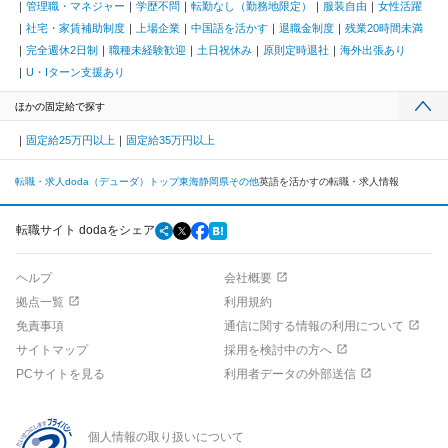
管理職・マネジャー
学歴不問
転勤なし（勤務地限定）
服装自由
女性活躍
社宅・家賃補助制度
上場企業
中国語を活かす
退職金制度
残業20時間未満
完全週休2日制
職種未経験歓迎
土日祝休み
原則定時退社
海外出張あり
U・Iターン支援あり
ほかの固定給で探す
固定給25万円以上
固定給35万円以上
転職・求人doda（デューダ）トップ
東海
静岡県
その他
英語を活かすの転職・求人情報
転職サイト dodaをシェア
ヘルプ
会社概要
拠点一覧
利用規約
免責事項
通信に関する情報の利用について
サイトマップ
採用を検討中の方へ
PCサイトを見る
利用者データの外部送信
個人情報の取り扱いについて