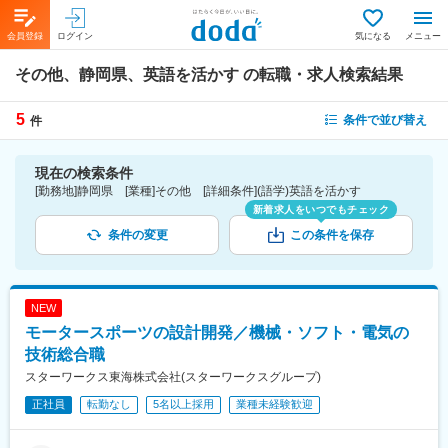
会員登録
ログイン
気になる
メニュー
その他、静岡県、英語を活かす
の転職・求人検索結果
5
条件で並び替え
件
現在の検索条件
[勤務地]静岡県 [業種]その他 [詳細条件](語学)英語を活かす
新着求人をいつでもチェック
条件の変更
この条件を保存
NEW
モータースポーツの設計開発／機械・ソフト・電気の
技術総合職
スターワークス東海株式会社(スターワークスグループ)
正社員
転勤なし
5名以上採用
業種未経験歓迎