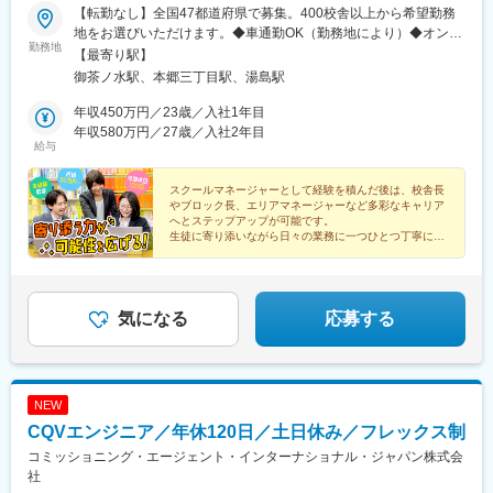
【転勤なし】全国47都道府県で募集。400校舎以上から希望勤務
地をお選びいただけます。◆車通勤OK（勤務地により）◆オンラ
勤務地
イン面接にも対応しています。遠方にお住いの方も、お気軽にご
【最寄り駅】
相談下さい。全国各地で未経験から活躍しているメンバーが多数
御茶ノ水駅、本郷三丁目駅、湯島駅
います。まずはお気軽にご応募ください。【本社】東京都文京区
湯島2丁目4-3 ソフィアお茶の水 1F・2F・3F【受動喫煙対策】あ
年収450万円／23歳／入社1年目
り
年収580万円／27歳／入社2年目
給与
スクールマネージャーとして経験を積んだ後は、校舎長
やブロック長、エリアマネージャーなど多彩なキャリア
へとステップアップが可能です。
生徒に寄り添いながら日々の業務に一つひとつ丁寧に向
き合う中で、自身も成長し、理想のキャリアを築いてい
けます。
気になる
応募する
NEW
CQVエンジニア／年休120日／土日休み／フレックス制
コミッショニング・エージェント・インターナショナル・ジャパン株式会
社