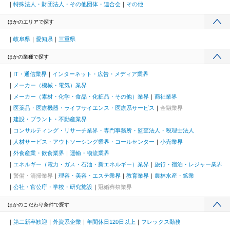
特殊法人・財団法人・その他団体・連合会
その他
ほかのエリアで探す
岐阜県
愛知県
三重県
ほかの業種で探す
IT・通信業界
インターネット・広告・メディア業界
メーカー（機械・電気）業界
メーカー（素材・化学・食品・化粧品・その他）業界
商社業界
医薬品・医療機器・ライフサイエンス・医療系サービス
金融業界
建設・プラント・不動産業界
コンサルティング・リサーチ業界・専門事務所・監査法人・税理士法人
人材サービス・アウトソーシング業界・コールセンター
小売業界
外食産業・飲食業界
運輸・物流業界
エネルギー（電力・ガス・石油・新エネルギー）業界
旅行・宿泊・レジャー業界
警備・清掃業界
理容・美容・エステ業界
教育業界
農林水産・鉱業
公社・官公庁・学校・研究施設
冠婚葬祭業界
ほかのこだわり条件で探す
第二新卒歓迎
外資系企業
年間休日120日以上
フレックス勤務