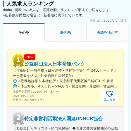
人気求人ランキング
dodaに掲載中の求人を、応募数順にランキング形式でご紹介します。
※応募数が同数の場合は、新着順に表示しています。
更新日：
2026/8/6（木）
静岡県
英語を活かす
その他
New
公益財団法人日本骨髄バンク
【竹橋駅】一般事務（日程調整・進捗管理等）年収450万～／ドナ
ーと患者を結ぶ／社会貢献性◎残業5h
＜勤務地詳細＞本社住所：東京都千代田区神田錦町3-19 廣瀬第2ビル7F勤務地最寄駅：東京メトロ東西線／竹橋駅受動喫煙対策：屋内全面禁煙変更の範囲：会社の定める事業所
＜予定年収＞450万円～534万円＜賃金形態＞月給制＜賃金内訳＞月額（基本給）：225,600円～268,300円その他固定手当/月：45,120円～53,660円＜月給＞270,720円～321,960円＜昇給有無＞有＜残業手当＞有＜給与補足＞■賞与実績:年2回(2025年度実績4.6カ月分)■諸手当：通勤手当（会社規定に基づき支給）、残業手当（残業時間に応じて別途支給）賃金はあくまでも目安の金額であり、選考を通じて上下する可能性があります。月給(月額)は固定手当を含めた表記です。
掲載予定期間：
2026/7/30（木）
〜
2026/10/28（水）
気になる
更新日：
2026/8/5（水）
特定非営利活動法人国連UNHCR協会
【表参道】人事（労務・給与社保等）◆国連の難民支援機関の活動