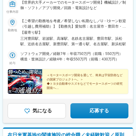
【世界的大手メーカーでのモータースポーツ開発】機械設計／制
御・ソフト／アプリ開発／回路・電装設計など
仕事内容
【ご希望の勤務地を考慮／希望しない転勤なし／U・Iターン歓迎
（引越し費用補助）】【勤務先】愛知県：名古屋市・豊田市・田
勤務地
原市静岡県：浜松市・裾野市＜勤務地例＞トヨタ自動車 本社
【最寄り駅】
（豊田市トヨタ町1番地）トヨタ自動車 東富士研究所（裾野市御
三河豊田駅、岩波駅、高塚駅、名鉄名古屋駅、豊田市駅、浜松
宿1200）スズキ 本社（浜松市中央区高塚町300）※上記市区町村
駅、近鉄名古屋駅、新豊田駅、第一通り駅、名古屋駅、新浜松駅
以外でのプロジェクト先も多数ご用意！【U・Iターン支援あり】■
引越し費用補助（引越しの手配も会社が行います）■家賃補助制度
ソフトウェア開発／経験7年：年収750万円（前職：550万円）
／業務都合で転居が必要な際に家賃の6割を補助します。※家賃が
構造・筐体設計／経験4年：年収550万円（前職：430万円）
給与
10万円の場合、月額6万円（年間72万円）の補助となります！※ペ
ット可の物件有★各勤務地受動喫煙対策あり★自動車通勤あり
（派遣先による）★リモートワーク・テレワーク・在宅勤務あり
＜モータースポーツ開発を通して、将来は宇宙防衛など
の国家プロジェクトへ。＞
（派遣先による）＜弊社事業所＞・名古屋テクニカルセンター
◆トヨタ自動車やスズキなどでモータースポーツの研究
（本社）名古屋市中村区名駅南1-24-30 名古屋三井ビル本館12F・
開発へ
豊田テクニカルセンター豊田市喜多町2-160 コモ・スクエア ウェ
◆月給35万円～／賞与（実績：4カ月分～）＋特別昇給
あり
スト5F・浜松テクニカルセンター浜松市中区板屋町111-2 浜松ア
◆年間休日125日／完全週休2日制／家賃補助60％
クトタワー18F
気になる
応募する
在日米軍基地や関連施設の総合職／未経験歓迎／原則