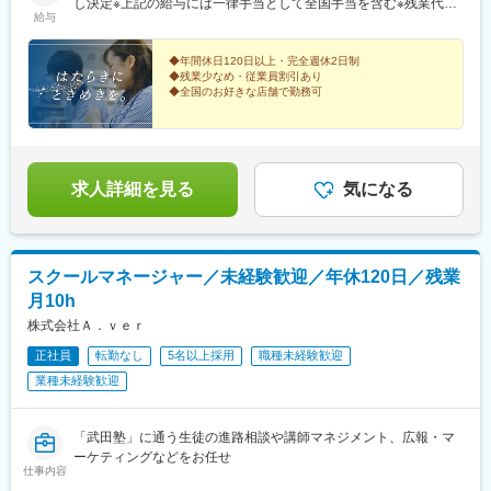
＞・太田イオンモール店＜千葉県＞・東京ディズニーリゾート
し決定※上記の給与には一律手当として全国手当を含む※残業代は
橋駅、瀬田駅(滋賀県)、岡山駅、広島駅、天神駅、虎ノ門ヒルズ
給与
店・船橋ららぽーとTOKYO-BAY店＜埼玉県＞・羽生イオンモール
別途全額支給
駅、さっぽろ駅、青葉通一番町駅、新宿駅(東京メトロ)、神泉駅、
店＜静岡県＞・ららぽーと沼津店・浜松遠鉄店＜愛知県＞・岡崎
新宿三丁目駅、東京テレポート駅、押上駅、リゾートゲートウェ
イオンモール店＜岐阜県＞・岐阜マーサ店＜京都府＞・京都ポル
◆年間休日120日以上・完全週休2日制
イ・ステーション駅、浜松駅、九条駅(京都府)、梅田駅(地下鉄)、
◆残業少なめ・従業員割引あり
タ店＜大阪府＞・梅田HEP FIVE店・ルクア大阪店＜兵庫県＞・三
大阪梅田駅(阪神線)、神戸三宮駅(阪急・神戸高速)、岡山駅前駅、
◆全国のお好きな店舗で勤務可
宮クレフィ店＜奈良県＞・橿原イオンモール店＜滋賀県＞・草津
西鉄福岡駅、虎ノ門駅、北１２条駅、勾当台公園駅、代々木駅、
イオンモール店＜岡山県＞・岡山イオンモール店＜広島県＞・ミ
ディズニーへの愛とホスピタリティをお持ちの方にぜ
お台場海浜公園駅、本所吾妻橋駅、東京ディズニーランド・ステ
ひ！ゲストとキャストという間柄を超えて、感動や喜び
ナモア広島店＜福岡県＞・福岡パルコ店 など
ーション駅、第一通り駅、東梅田駅、三宮駅(神戸市営)、西川緑道
を共有できる素敵なお仕事です！
公園駅、猿猴橋町駅、天神南駅、神谷町駅
求人詳細を見る
気になる
スクールマネージャー／未経験歓迎／年休120日／残業
月10h
株式会社Ａ．ｖｅｒ
正社員
転勤なし
5名以上採用
職種未経験歓迎
業種未経験歓迎
「武田塾」に通う生徒の進路相談や講師マネジメント、広報・マ
ーケティングなどをお任せ
仕事内容