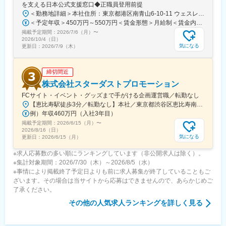
を支える日本公式支援窓口◆正職員登用前提
＜勤務地詳細＞本社住所：東京都港区南青山6-10-11 ウェスレーセンター3F勤務地最寄駅：地下鉄各線／表参道駅受動喫煙対策：屋内全面禁煙変更の範囲：会社の定める事業所（リモートワーク含む）
＜予定年収＞450万円～550万円＜賃金形態＞月給制＜賃金内訳＞月額（基本給）：340,000円～420,000円＜月給＞340,000円～420,000円＜昇給有無＞有＜残業手当＞有＜給与補足＞※能力・経験によって決定します。■賞与あり（業績評価に応じて支給）賃金はあくまでも目安の金額であり、選考を通じて上下する可能性があります。月給(月額)は固定手当を含めた表記です。
掲載予定期間：
2026/7/6（月）
〜
2026/10/4（日）
気になる
更新日：
2026/7/9（木）
締切間近
株式会社スターダストプロモーション
FCサイト・イベント・グッズまで手がける企画運営職／転勤なし
【恵比寿駅徒歩3分／転勤なし】本社／東京都渋谷区恵比寿南1-15-1◎アクセス・東京メトロ日比谷線「恵比寿駅」より徒歩3分・JR「恵比寿駅」より徒歩5分・東急東横線「代官山駅」より徒歩10分※受動喫煙対策：敷地内禁煙
例）年収460万円（入社3年目）
掲載予定期間：
2026/6/15（月）
〜
2026/8/16（日）
気になる
更新日：
2026/6/15（月）
※求人応募数の多い順にランキングしています（非公開求人は除く）。
※集計対象期間：2026/7/30（木）～2026/8/5（水）
※事情により掲載終了予定日よりも前に求人募集が終了していることもご
ざいます。その場合は当サイトから応募はできませんので、あらかじめご
了承ください。
その他
の人気求人ランキングを詳しく見る