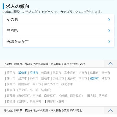
求人の傾向
dodaに掲載中の求人に関するデータを、カテゴリごとにご紹介します。
その他
静岡県
英語を活かす
その他、静岡県、英語を活かすの転職・求人情報をエリアで絞り込む
静岡市
浜松市
沼津市
熱海市
三島市
富士宮市
伊東市
島田市
富士市
磐田市
焼津市
掛川市
藤枝市
御殿場市
袋井市
下田市
裾野市
湖西市
伊豆市
御前崎市
菊川市
伊豆の国市
牧之原市
駿東郡（長泉町、小山町、清水町）
賀茂郡（東伊豆町、河津町、南伊豆町、松崎町、西伊豆町）
田方郡（函南町）
榛原郡（吉田町、川根本町）
周智郡（森町）
その他、静岡県、英語を活かすの転職・求人情報を業種で絞り込む