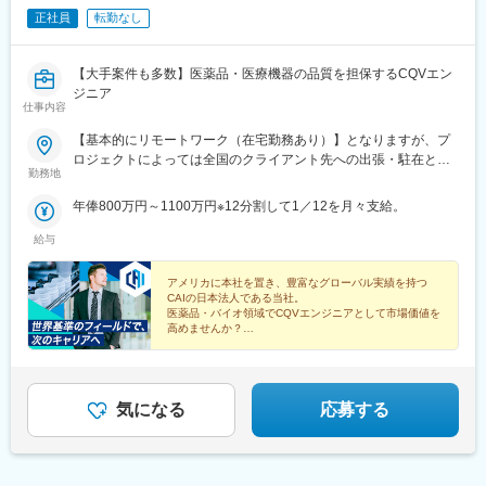
正社員
転勤なし
【大手案件も多数】医薬品・医療機器の品質を担保するCQVエン
ジニア
仕事内容
【基本的にリモートワーク（在宅勤務あり）】となりますが、プ
ロジェクトによっては全国のクライアント先への出張・駐在とな
勤務地
ります。※配属となるプロジェクトについては、スキルや経験を考
慮の上決定いたします。
年俸800万円～1100万円※12分割して1／12を月々支給。
給与
アメリカに本社を置き、豊富なグローバル実績を持つ
CAIの日本法人である当社。
医薬品・バイオ領域でCQVエンジニアとして市場価値を
高めませんか？
◎年収800万円以上
◎完全週休2日制
◎グローバル基準の環境
◎トレーニング制度充実
気になる
応募する