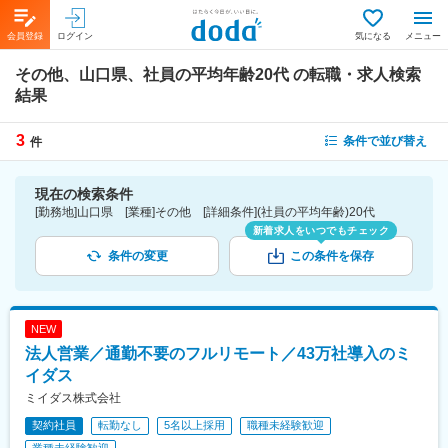
会員登録
ログイン
気になる
メニュー
その他、山口県、社員の平均年齢20代
の転職・求人検索
結果
3
条件で並び替え
件
現在の検索条件
[勤務地]山口県 [業種]その他 [詳細条件](社員の平均年齢)20代
新着求人をいつでもチェック
条件の変更
この条件を保存
NEW
法人営業／通勤不要のフルリモート／43万社導入のミ
イダス
ミイダス株式会社
契約社員
転勤なし
5名以上採用
職種未経験歓迎