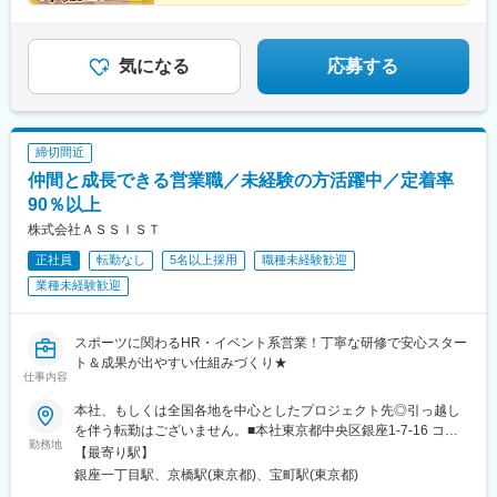
けます。
気になる
応募する
締切間近
仲間と成長できる営業職／未経験の方活躍中／定着率
90％以上
株式会社ＡＳＳＩＳＴ
正社員
転勤なし
5名以上採用
職種未経験歓迎
業種未経験歓迎
スポーツに関わるHR・イベント系営業！丁寧な研修で安心スター
ト＆成果が出やすい仕組みづくり★
仕事内容
本社、もしくは全国各地を中心としたプロジェクト先◎引っ越し
を伴う転勤はございません。■本社東京都中央区銀座1‐7‐16 コミ
勤務地
ット銀座ビル4F＜アクセス＞東京メトロ有楽町線「銀座一丁目
【最寄り駅】
駅」より徒歩1分※配属先は希望を考慮して決定します。双方が納
銀座一丁目駅、京橋駅(東京都)、宝町駅(東京都)
得したうえで決めていきます。会社からの一方的な押し付けはあ