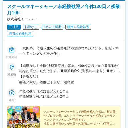
スクールマネージャー／未経験歓迎／年休120日／残業
月10h
株式会社Ａ．ｖｅｒ
正社員
転勤なし
5名以上採用
職種未経験歓迎
業種未経験歓迎
「武田塾」に通う生徒の進路相談や講師マネジメント、広報・マ
ーケティングなどをお任せ
仕事内容
【転勤なし】全国47都道府県で募集。400校舎以上から希望勤務
地をお選びいただけます。◆車通勤OK（勤務地により）◆オンラ
勤務地
イン面接にも対応しています。遠方にお住いの方も、お気軽にご
【最寄り駅】
相談下さい。全国各地で未経験から活躍しているメンバーが多数
御茶ノ水駅、本郷三丁目駅、湯島駅
います。まずはお気軽にご応募ください。【本社】東京都文京区
湯島2丁目4-3 ソフィアお茶の水 1F・2F・3F【受動喫煙対策】あ
年収450万円／23歳／入社1年目
り
年収580万円／27歳／入社2年目
給与
スクールマネージャーとして経験を積んだ後は、校舎長
やブロック長、エリアマネージャーなど多彩なキャリア
へとステップアップが可能です。
生徒に寄り添いながら日々の業務に一つひとつ丁寧に向
き合う中で、自身も成長し、理想のキャリアを築いてい