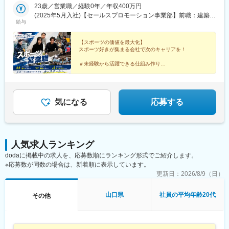
りませんので、ご安心ください！
23歳／営業職／経験0年／年収400万円
(2025年5月入社)【セールスプロモーション事業部】前職：建築業
給与
界の経理
【スポーツの価値を最大化】
スポーツ好きが集まる会社で次のキャリアを！
＃未経験から活躍できる仕組み作り
＃社会人サッカークラブの運営
＃地域活性化にも挑戦
＃キャリアップできる環境あり
＃"はじめの一歩"を後押しする環境
気になる
応募する
人気求人ランキング
dodaに掲載中の求人を、応募数順にランキング形式でご紹介します。
※応募数が同数の場合は、新着順に表示しています。
更新日：
2026/8/9（日）
山口県
社員の平均年齢20代
その他