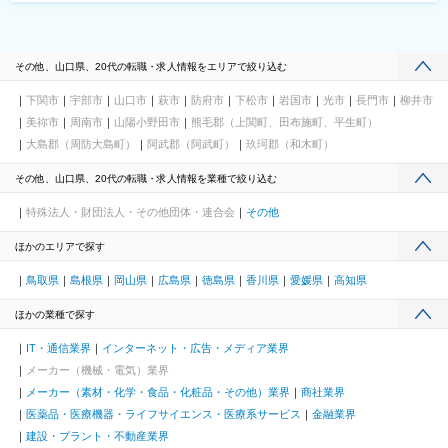
その他、山口県、20代の転職・求人情報をエリアで絞り込む
下関市
宇部市
山口市
萩市
防府市
下松市
岩国市
光市
長門市
柳井市
美祢市
周南市
山陽小野田市
熊毛郡（上関町、田布施町、平生町）
大島郡（周防大島町）
阿武郡（阿武町）
玖珂郡（和木町）
その他、山口県、20代の転職・求人情報を業種で絞り込む
特殊法人・財団法人・その他団体・連合会
その他
ほかのエリアで探す
鳥取県
島根県
岡山県
広島県
徳島県
香川県
愛媛県
高知県
ほかの業種で探す
IT・通信業界
インターネット・広告・メディア業界
メーカー（機械・電気）業界
メーカー（素材・化学・食品・化粧品・その他）業界
商社業界
医薬品・医療機器・ライフサイエンス・医療系サービス
金融業界
建設・プラント・不動産業界