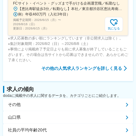
FCサイト・イベント・グッズまで手がける企画運営職／転勤なし
【恵比寿駅徒歩3分／転勤なし】本社／東京都渋谷区恵比寿南1-15-1◎アクセス・東京メトロ日比谷線「恵比寿駅」より徒歩3分・JR「恵比寿駅」より徒歩5分・東急東横線「代官山駅」より徒歩10分※受動喫煙対策：敷地内禁煙
例）年収460万円（入社3年目）
掲載予定期間：
2026/6/15（月）
〜
2026/8/16（日）
気になる
更新日：
2026/6/15（月）
※求人応募数の多い順にランキングしています（非公開求人は除く）。
※集計対象期間：2026/8/2（日）～2026/8/8（土）
※事情により掲載終了予定日よりも前に求人募集が終了していることもご
ざいます。その場合は当サイトから応募はできませんので、あらかじめご
了承ください。
その他
の人気求人ランキングを詳しく見る
求人の傾向
dodaに掲載中の求人に関するデータを、カテゴリごとにご紹介します。
その他
山口県
社員の平均年齢20代