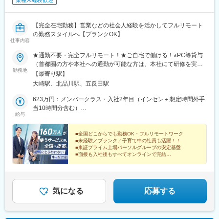
業種未経験歓迎
【完全在宅勤務】営業などの社会人経験を活かしてフルリモート
の勤務スタイルへ【ブランクOK】
仕事内容
★通勤不要・完全フルリモート！★ご自宅で働ける！※PC等貸与
（首都圏の方や本社への通勤が可能な方は、本社にて研修を実施
勤務地
後に在宅勤務となります）………………………………………【本
【最寄り駅】
社】東京都品川区北品川5-1-18 住友不動産大崎ツインビル東館
大崎駅、北品川駅、五反田駅
17・18F＜アクセス＞■JR山手線・埼京線・湘南新宿ライン・り
んかい線 「大崎駅」新東口より徒歩8分■東急池上線 「五反田駅」
623万円：メンバークラス・入社2年目（インセン＋想定時間外手
東急五反田駅出口より徒歩9分 ■JR山手線 「五反田駅」より徒歩
当10時間分含む）
給与
10分※受動喫煙対策の取り組み：オフィス内禁煙
423万円：メンバークラス・入社1年目（インセン＋想定時間外手
当10時間分含む）
■全国どこからでも勤務OK・フルリモートワーク
■未経験／ブランク／子育て中の社員も活躍！！
■東証プライム上場パーソルグループの安定基盤
■面接も入社後もすべてオンラインで完結
■年休123日／残業時間 月20時間未満
気になる
応募する