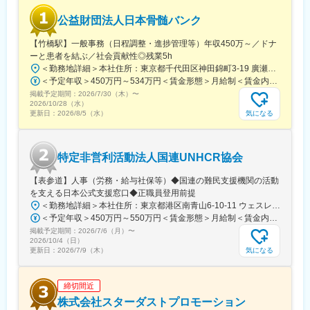
公益財団法人日本骨髄バンク
【竹橋駅】一般事務（日程調整・進捗管理等）年収450万～／ドナ
ーと患者を結ぶ／社会貢献性◎残業5h
＜勤務地詳細＞本社住所：東京都千代田区神田錦町3-19 廣瀬第2ビル7F勤務地最寄駅：東京メトロ東西線／竹橋駅受動喫煙対策：屋内全面禁煙変更の範囲：会社の定める事業所
＜予定年収＞450万円～534万円＜賃金形態＞月給制＜賃金内訳＞月額（基本給）：225,600円～268,300円その他固定手当/月：45,120円～53,660円＜月給＞270,720円～321,960円＜昇給有無＞有＜残業手当＞有＜給与補足＞■賞与実績:年2回(2025年度実績4.6カ月分)■諸手当：通勤手当（会社規定に基づき支給）、残業手当（残業時間に応じて別途支給）賃金はあくまでも目安の金額であり、選考を通じて上下する可能性があります。月給(月額)は固定手当を含めた表記です。
掲載予定期間：
2026/7/30（木）
〜
2026/10/28（水）
気になる
更新日：
2026/8/5（水）
特定非営利活動法人国連UNHCR協会
【表参道】人事（労務・給与社保等）◆国連の難民支援機関の活動
を支える日本公式支援窓口◆正職員登用前提
＜勤務地詳細＞本社住所：東京都港区南青山6-10-11 ウェスレーセンター3F勤務地最寄駅：地下鉄各線／表参道駅受動喫煙対策：屋内全面禁煙変更の範囲：会社の定める事業所（リモートワーク含む）
＜予定年収＞450万円～550万円＜賃金形態＞月給制＜賃金内訳＞月額（基本給）：340,000円～420,000円＜月給＞340,000円～420,000円＜昇給有無＞有＜残業手当＞有＜給与補足＞※能力・経験によって決定します。■賞与あり（業績評価に応じて支給）賃金はあくまでも目安の金額であり、選考を通じて上下する可能性があります。月給(月額)は固定手当を含めた表記です。
掲載予定期間：
2026/7/6（月）
〜
2026/10/4（日）
気になる
更新日：
2026/7/9（木）
締切間近
株式会社スターダストプロモーション