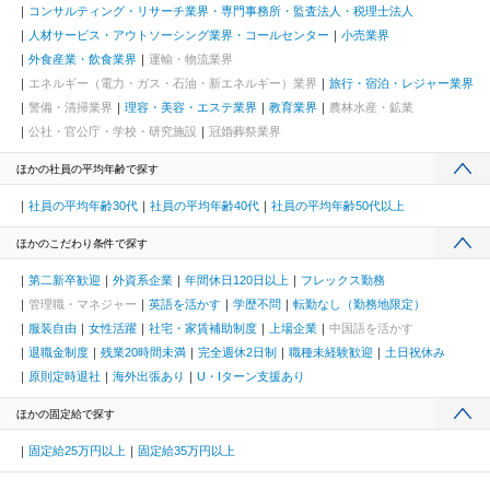
コンサルティング・リサーチ業界・専門事務所・監査法人・税理士法人
人材サービス・アウトソーシング業界・コールセンター
小売業界
外食産業・飲食業界
運輸・物流業界
エネルギー（電力・ガス・石油・新エネルギー）業界
旅行・宿泊・レジャー業界
警備・清掃業界
理容・美容・エステ業界
教育業界
農林水産・鉱業
公社・官公庁・学校・研究施設
冠婚葬祭業界
ほかの社員の平均年齢で探す
社員の平均年齢30代
社員の平均年齢40代
社員の平均年齢50代以上
ほかのこだわり条件で探す
第二新卒歓迎
外資系企業
年間休日120日以上
フレックス勤務
管理職・マネジャー
英語を活かす
学歴不問
転勤なし（勤務地限定）
服装自由
女性活躍
社宅・家賃補助制度
上場企業
中国語を活かす
退職金制度
残業20時間未満
完全週休2日制
職種未経験歓迎
土日祝休み
原則定時退社
海外出張あり
U・Iターン支援あり
ほかの固定給で探す
固定給25万円以上
固定給35万円以上