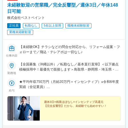
未経験歓迎の営業職／完全反響型／週休3日／年休148
日可能
株式会社ベストペイント
正社員
転勤なし
5名以上採用
職種未経験歓迎
業種未経験歓迎
【未経験OK】チラシなどの問合せ対応から、リフォーム提案・フ
ォローまで／飛込・テレアポは一切なし♪
仕事内容
【全国募集（沖縄以外）／転勤なし／基本直行直帰】＜以下拠点
積極採用中！最優先で面接します＞鳥取県・静岡県・埼玉県・千
勤務地
葉県・東京都・長野県・青森県・北海道★自宅から直行直帰とな
り、出社することはほぼありません★希望に応じ、社用車・マイ
★平均年収750万円（月給20万円＋インセンティブ）※令和6年度
カーの使用をお選びいただけます勤務地の詳細については下記を
実績（全従業員）
ご覧ください。http://bestpaint.co.jp/area-map※受動喫煙対策あり
給与
年収700万円／担当エリア：岡山県／44歳・入社1年目
週休3日×残業ほぼなし×インセンティブ高還元
【完全反響型】だから、未経験でも始めやすい！