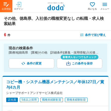
会員登録
ログイン
気になる
メニュー
その他、徳島県、入社後の職種変更なし
の転職・求人検
索結果
6
条件で並び替え
件
現在の検索条件
[勤務地]徳島県 [業種]その他 [詳細条件](募集・採用情報)入社後の職種変更なし
新着求人をいつでもチェック
条件の変更
この条件を保存
コピー機・システム機器メンテナンス／年休127日／賞
与4カ月
シャープサポートアンドサービス株式会社
正社員
5名以上採用
職種未経験歓迎
業種未経験歓迎