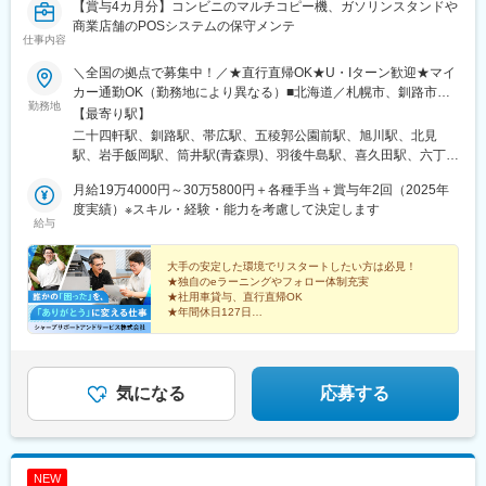
【賞与4カ月分】コンビニのマルチコピー機、ガソリンスタンドや
商業店舗のPOSシステムの保守メンテ
仕事内容
＼全国の拠点で募集中！／★直行直帰OK★U・Iターン歓迎★マイ
カー通勤OK（勤務地により異なる）■北海道／札幌市、釧路市、
勤務地
帯広市、函館市、旭川市、北見市■岩手県／紫波郡矢巾町■青森県
【最寄り駅】
／青森市■秋田県／秋田市■福島県／郡山市■宮城県／仙台市■群馬
二十四軒駅、釧路駅、帯広駅、五稜郭公園前駅、旭川駅、北見
県／前橋市■新潟県／新潟市、長岡市■栃木県／宇都宮市■茨城県
駅、岩手飯岡駅、筒井駅(青森県)、羽後牛島駅、喜久田駅、六丁の
／水戸市、つくば市■埼玉県／さいたま市、川越市■東京都／江東
目駅、新前橋駅、関屋駅(新潟県)、宮内駅(新潟県)、南宇都宮駅、
区、北区、中野区、大田区、立川市■千葉県／千葉市■山梨県／甲
月給19万4000円～30万5800円＋各種手当＋賞与年2回（2025年
偕楽園駅、研究学園駅、東宮原駅、川越駅、大島駅(東京都)、海浜
府市■神奈川県／横浜市、平塚市■静岡県／静岡市、沼津市、浜松
度実績）※スキル・経験・能力を考慮して決定します
幕張駅、田端駅、新中野駅、平和島駅、柴崎体育館駅、甲府駅、
給与
市■愛知県／名古屋市、岡崎市■岐阜県／岐阜市■長野県／松本
新杉田駅、宮山駅、草薙駅(東海道本線)、大岡駅(静岡県)、自動車
市、長野市■福井県／福井市■和歌山県／和歌山市、田辺市■大阪
学校前駅、尾頭橋駅、西岐阜駅、宇頭駅、渚駅(長野県)、稲荷山
府／八尾市、堺市、高槻市、大阪市■兵庫県／神戸市、尼崎市■京
大手の安定した環境でリスタートしたい方は必見！
駅、越前開発駅、和歌山港駅、久宝寺駅、堺東駅、紀伊田辺駅、
★独自のeラーニングやフォロー体制充実
都府／京都市■滋賀県／大津市■香川県／高松市■徳島県／徳島市■
枚方公園駅、堺筋本町駅、西中島南方駅、総合運動公園駅、猪名
★社用車貸与、直行直帰OK
愛媛県／松山市■高知県／高知市■広島県／広島市■岡山県／都窪
寺駅、十条駅(京都府・近鉄線)、瀬田駅(滋賀県)、沖松島駅、二軒
★年間休日127日
郡■福岡県／福岡市、北九州市■大分県／大分市■熊本県／上益城
★有休取得平均年14～15日
屋駅、余戸駅、介良通駅、祇園新橋北駅、中庄駅、雑餉隈駅、旦
★賞与4カ月分
郡■鹿児島県／鹿児島市■宮崎県／宮崎市※受動喫煙対策あり
過駅、高城駅、川尻駅(熊本県)、涙橋駅、宮崎駅、西２８丁目駅、
杉並町駅、今羽駅、亀戸水神駅、赤土小学校前駅、中野坂上駅、
「ちょっと興味がある」そんな方は求人詳細をクリッ
流通センター駅、山王駅(愛知県)、谷町四丁目駅、南方駅(大阪
ク！
気になる
応募する
府)、稲野駅、文化の森駅、文珠通駅、下祇園駅、中央病院前駅、
宮原駅、西日暮里駅(舎人ライナー)、新木駅(高知県)、不動院前駅
NEW