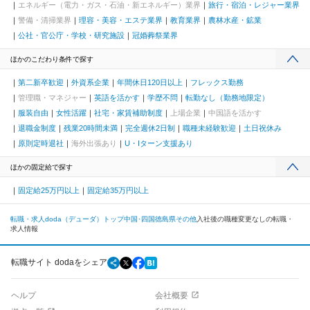
エネルギー（電力・ガス・石油・新エネルギー）業界
旅行・宿泊・レジャー業界
警備・清掃業界
理容・美容・エステ業界
教育業界
農林水産・鉱業
公社・官公庁・学校・研究施設
冠婚葬祭業界
ほかのこだわり条件で探す
第二新卒歓迎
外資系企業
年間休日120日以上
フレックス勤務
管理職・マネジャー
英語を活かす
学歴不問
転勤なし（勤務地限定）
服装自由
女性活躍
社宅・家賃補助制度
上場企業
中国語を活かす
退職金制度
残業20時間未満
完全週休2日制
職種未経験歓迎
土日祝休み
原則定時退社
海外出張あり
U・Iターン支援あり
ほかの固定給で探す
固定給25万円以上
固定給35万円以上
転職・求人doda（デューダ）トップ
中国･四国
徳島県
その他
入社後の職種変更なしの転職・
求人情報
転職サイト dodaをシェア
ヘルプ
会社概要