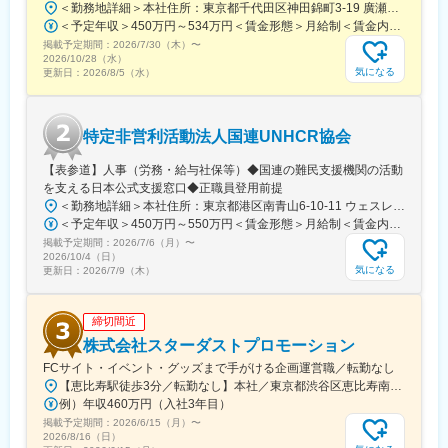
＜勤務地詳細＞本社住所：東京都千代田区神田錦町3-19 廣瀬第2ビル7F勤務地最寄駅：東京メトロ東西線／竹橋駅受動喫煙対策：屋内全面禁煙変更の範囲：会社の定める事業所
＜予定年収＞450万円～534万円＜賃金形態＞月給制＜賃金内訳＞月額（基本給）：225,600円～268,300円その他固定手当/月：45,120円～53,660円＜月給＞270,720円～321,960円＜昇給有無＞有＜残業手当＞有＜給与補足＞■賞与実績:年2回(2025年度実績4.6カ月分)■諸手当：通勤手当（会社規定に基づき支給）、残業手当（残業時間に応じて別途支給）賃金はあくまでも目安の金額であり、選考を通じて上下する可能性があります。月給(月額)は固定手当を含めた表記です。
掲載予定期間：
2026/7/30（木）
〜
2026/10/28（水）
気になる
更新日：
2026/8/5（水）
特定非営利活動法人国連UNHCR協会
【表参道】人事（労務・給与社保等）◆国連の難民支援機関の活動
を支える日本公式支援窓口◆正職員登用前提
＜勤務地詳細＞本社住所：東京都港区南青山6-10-11 ウェスレーセンター3F勤務地最寄駅：地下鉄各線／表参道駅受動喫煙対策：屋内全面禁煙変更の範囲：会社の定める事業所（リモートワーク含む）
＜予定年収＞450万円～550万円＜賃金形態＞月給制＜賃金内訳＞月額（基本給）：340,000円～420,000円＜月給＞340,000円～420,000円＜昇給有無＞有＜残業手当＞有＜給与補足＞※能力・経験によって決定します。■賞与あり（業績評価に応じて支給）賃金はあくまでも目安の金額であり、選考を通じて上下する可能性があります。月給(月額)は固定手当を含めた表記です。
掲載予定期間：
2026/7/6（月）
〜
2026/10/4（日）
気になる
更新日：
2026/7/9（木）
締切間近
株式会社スターダストプロモーション
FCサイト・イベント・グッズまで手がける企画運営職／転勤なし
【恵比寿駅徒歩3分／転勤なし】本社／東京都渋谷区恵比寿南1-15-1◎アクセス・東京メトロ日比谷線「恵比寿駅」より徒歩3分・JR「恵比寿駅」より徒歩5分・東急東横線「代官山駅」より徒歩10分※受動喫煙対策：敷地内禁煙
例）年収460万円（入社3年目）
掲載予定期間：
2026/6/15（月）
〜
2026/8/16（日）