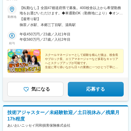
【転勤なし】全国47都道府県で募集。400校舎以上から希望勤務
地をお選びいただけます。◆車通勤OK（勤務地により）◆オンラ
勤務地
イン面接にも対応しています。遠方にお住いの方も、お気軽にご
【最寄り駅】
相談下さい。全国各地で未経験から活躍しているメンバーが多数
御茶ノ水駅、本郷三丁目駅、湯島駅
います。まずはお気軽にご応募ください。【本社】東京都文京区
湯島2丁目4-3 ソフィアお茶の水 1F・2F・3F【受動喫煙対策】あ
年収450万円／23歳／入社1年目
り
年収580万円／27歳／入社2年目
給与
スクールマネージャーとして経験を積んだ後は、校舎長
やブロック長、エリアマネージャーなど多彩なキャリア
へとステップアップが可能です。
生徒に寄り添いながら日々の業務に一つひとつ丁寧に向
き合う中で、自身も成長し、理想のキャリアを築いてい
けます。
気になる
応募する
技術アジャスター／未経験歓迎／土日祝休み／残業月
17h程度
あいおいニッセイ同和損害保険株式会社