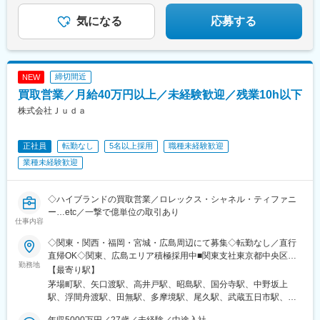
気になる
応募する
締切間近
NEW
買取営業／月給40万円以上／未経験歓迎／残業10h以下
株式会社Ｊｕｄａ
正社員
転勤なし
5名以上採用
職種未経験歓迎
業種未経験歓迎
◇ハイブランドの買取営業／ロレックス・シャネル・ティファニ
ー…etc／一撃で億単位の取引あり
仕事内容
◇関東・関西・福岡・宮城・広島周辺にて募集◇転勤なし／直行
直帰OK◇関東、広島エリア積極採用中■関東支社東京都中央区新
勤務地
川1-3-3 グリーンオーク茅場町４F└『茅場町駅』徒歩２分、『日
【最寄り駅】
本橋駅』徒歩７分■関西支社大阪府大阪市西区京町堀1-3-3 肥後橋
茅場町駅、矢口渡駅、高井戸駅、昭島駅、国分寺駅、中野坂上
パークビル4階└『肥後橋駅』徒歩3分、『本町駅』徒歩6分■福岡
駅、浮間舟渡駅、田無駅、多摩境駅、尾久駅、武蔵五日市駅、東
支店福岡県福岡市博多区御供所町1-9 博多セントラルビル
青梅駅、牛浜駅、めじろ台駅、京王多摩川駅、竹ノ塚駅、西武立
3F└『祇園駅』 徒歩1分■仙台支社宮城県仙台市青葉区中央4-10-
年収5000万円／27歳／未経験／中途入社