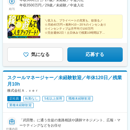
川駅、仲町台駅、相武台下駅、湯河原駅、大磯駅、宮崎台駅、秦
3└『仙台駅』徒歩２分■広島支社※2026年8月頃にオープン予定広
年収3500万円／29歳／未経験／中途入社
野駅、座間駅、新百合ケ丘駅、藤沢駅、開成駅、久里浜駅、高坂
給与
島県広島市中区大手町3丁目1-3 IT大手町ビル└『中電前駅』徒歩1
駅、谷塚駅、若葉駅、入間市駅、上福岡駅、笠幡駅、東所沢駅、
分【その他勤務地】・関東圏内（東京都、神奈川県、埼玉県、千
武里駅、鴻巣駅、栗橋駅、東行田駅、東川口駅、鶴瀬駅、北春日
葉県、茨城県、栃木県、群馬県）・関西圏内（大阪府、兵庫県、
＼収入も、プライベートの充実も、欲張る／
部駅、吉川駅、白岡駅、京成大和田駅、旭駅(千葉県)、柏の葉キャ
☆月給40万円＋粗利×10～20％のインセンあり
京都府、滋賀県、奈良県）・福岡周辺（福岡県、大分県、熊本
ンパス駅、桜木駅(千葉県)、浜野駅、妙典駅、平和台駅(千葉県)、
☆インセンティブは月平均で100万円
県、佐賀県、山口県）・東北圏内（宮城県、岩手県、秋田県、山
二和向台駅、浦安駅(千葉県)、横芝駅、新茂原駅、芝山千代田駅、
☆完全週休2日！土日休みで残業10時間以下
形県、福島県）・広島周辺（広島県、岡山県、島根県、鳥取県）※
☆直行直帰OK！車貸与制度あり
成田空港駅(鉄道)、松岸駅、土浦駅、牛久駅、みらい平駅、友部
☆未経験歓迎！3カ月の研修で安心スタート
東京本社／東京都大田区多摩川2丁目22-15※面接場所は本社とは
駅、ゆめみ野駅、岩瀬駅、研究学園駅、黒磯駅、木崎駅、西富岡
別になります
駅、城東駅、下仁田駅、八木原駅、井野駅(群馬県)、群馬原町駅、
伊勢崎駅、ゆいの杜東駅、肥後橋駅、南茨木駅(阪急線)、野崎駅
気になる
応募する
(大阪府)、深井駅、久宝寺口駅、篠原駅(滋賀県)、唐橋前駅、一志
駅、加佐登駅、市部駅、富雄駅、祇園駅(福岡県)、仙台駅(地下
鉄)、中電前駅、水天宮前駅、小台駅、熊川駅、流山駅、三俣駅、
芳賀台駅、本町駅、学園前駅(奈良県)、櫛田神社前駅、仙台駅、袋
スクールマネージャー／未経験歓迎／年休120日／残業
町駅、八丁堀駅(東京都)、荒川遊園地前駅、淀屋橋駅、呉服町駅
月10h
(福岡県)、あおば通駅、市役所前駅(広島県)
株式会社Ａ．ｖｅｒ
正社員
転勤なし
5名以上採用
職種未経験歓迎
業種未経験歓迎
「武田塾」に通う生徒の進路相談や講師マネジメント、広報・マ
ーケティングなどをお任せ
仕事内容