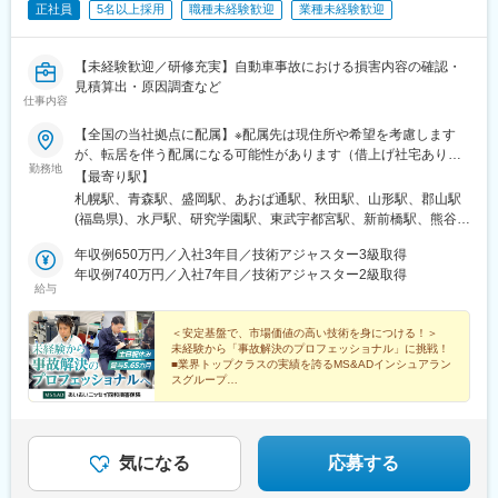
正社員
5名以上採用
職種未経験歓迎
業種未経験歓迎
【未経験歓迎／研修充実】自動車事故における損害内容の確認・
見積算出・原因調査など
仕事内容
【全国の当社拠点に配属】※配属先は現住所や希望を考慮します
が、転居を伴う配属になる可能性があります（借上げ社宅あり）※
勤務地
全国転勤あり（生活本拠地など配慮します）＜勤務地＞北海道／
【最寄り駅】
青森県／岩手県／宮城県／秋田県／山形県／福島県／茨城県／栃
札幌駅、青森駅、盛岡駅、あおば通駅、秋田駅、山形駅、郡山駅
木県／群馬県／埼玉県／千葉県／東京都／神奈川県／山梨県／岐
(福島県)、水戸駅、研究学園駅、東武宇都宮駅、新前橋駅、熊谷
阜県／静岡県／愛知県／三重県／新潟県／富山県／石川県／福井
駅、北与野駅、川越駅、春日部駅、南新宿駅、浅草駅、立川北
県／長野県／滋賀県／京都府／大阪府／兵庫県／奈良県／和歌山
年収例650万円／入社3年目／技術アジャスター3級取得
駅、馬車道駅、藤沢駅、木更津駅、市役所前駅(千葉県)、京成船橋
県／鳥取県／島根県／岡山県／広島県／山口県／徳島県／香川県
年収例740万円／入社7年目／技術アジャスター2級取得
駅、甲府駅、岐阜駅、大垣駅、沼津駅、静岡駅、遠州病院駅、さ
給与
／愛媛県／高知県／福岡県／佐賀県／長崎県／熊本県／大分県／
さしまライブ駅、亀島駅、東岡崎駅、津駅、新潟駅、上本町駅(富
宮崎県／鹿児島県／沖縄県※詳細は下記URLよりご確認ください。
山県)、北鉄金沢駅、長野駅、松本駅、錦駅、四条大宮駅、北新地
https://www.aioinissaydowa.co.jp※現在当社は、三井住友海上火災
＜安定基盤で、市場価値の高い技術を身につける！＞
駅、堺駅、旧居留地・大丸前駅、姫路駅、近鉄奈良駅、郵便局前
未経験から「事故解決のプロフェッショナル」に挑戦！
保険株式会社との合併に関する協議を行なっております。その影
駅、福山駅、市役所前駅(広島県)、新山口駅、徳島駅、片原町駅
■業界トップクラスの実績を誇るMS&ADインシュアラン
響により、今後上記勤務先住所が変更になる可能性もございます
(香川県)、櫛田神社前駅、西鉄久留米駅、小倉駅(福岡県)、大波止
スグループ
ので予めご了承ください。※受動喫煙対策：各拠点執務室内禁煙
■土日祝休み／年休122日／有休は時間単位で取得可能
駅、慶徳校前駅、天文館通駅、さっぽろ駅、仙台駅、さいたま新
都心駅、都庁前駅、田原町駅(東京都)、立川駅、関内駅、新千葉
駅、大神宮下駅、名鉄岐阜駅、新静岡駅、八幡駅(静岡県)、米野
駅、名古屋駅、広貫堂前駅、京阪膳所駅、大宮駅(京都府)、東梅田
気になる
応募する
駅、大小路駅、元町駅(兵庫県)、山陽姫路駅、田町駅(岡山県)、鷹