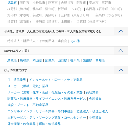
徳島市
鳴門市
小松島市
阿南市
吉野川市
阿波市
美馬市
三好市
板野郡（松茂町、北島町、藍住町、板野町、上板町）
名西郡（石井町、神山町）
海部郡（牟岐町、美波町、海陽町）
三好郡（東みよし町）
美馬郡（つるぎ町）
那賀郡（那賀町）
勝浦郡（勝浦町、上勝町）
名東郡（佐那河内村）
その他、徳島県、入社後の職種変更なしの転職・求人情報を業種で絞り込む
特殊法人・財団法人・その他団体・連合会
その他
ほかのエリアで探す
鳥取県
島根県
岡山県
広島県
山口県
香川県
愛媛県
高知県
ほかの業種で探す
IT・通信業界
インターネット・広告・メディア業界
メーカー（機械・電気）業界
メーカー（素材・化学・食品・化粧品・その他）業界
商社業界
医薬品・医療機器・ライフサイエンス・医療系サービス
金融業界
建設・プラント・不動産業界
コンサルティング・リサーチ業界・専門事務所・監査法人・税理士法人
人材サービス・アウトソーシング業界・コールセンター
小売業界
外食産業・飲食業界
運輸・物流業界