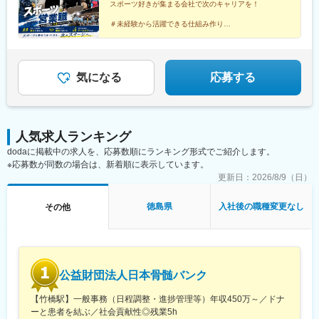
スポーツ好きが集まる会社で次のキャリアを！
＃未経験から活躍できる仕組み作り
＃社会人サッカークラブの運営
＃地域活性化にも挑戦
＃キャリアップできる環境あり
＃"はじめの一歩"を後押しする環境
気になる
応募する
人気求人ランキング
dodaに掲載中の求人を、応募数順にランキング形式でご紹介します。
※応募数が同数の場合は、新着順に表示しています。
更新日：
2026/8/9（日）
徳島県
入社後の職種変更なし
その他
公益財団法人日本骨髄バンク
【竹橋駅】一般事務（日程調整・進捗管理等）年収450万～／ドナ
ーと患者を結ぶ／社会貢献性◎残業5h