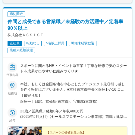
野橋駅、周防下郷駅、高松築港駅、博多駅、平和通駅、五島町
駅、西辛島町駅、高見馬場駅、北１２条駅、広瀬通駅、初台駅、
蔵前駅、立川南駅、千葉みなと駅、船橋駅、名鉄名古屋駅、近鉄
締切間近
名古屋駅、西町駅、膳所本町駅、大江橋駅、三宮・花時計前駅、
仲間と成長できる営業職／未経験の方活躍中／定着率
手柄駅、柳川駅、日赤病院前駅、瓦町駅、祇園駅(福岡県)、旦過
駅、出島駅、河原町駅(熊本県)、甲東中学校前駅
90％以上
株式会社ＡＳＳＩＳＴ
正社員
転勤なし
5名以上採用
職種未経験歓迎
業種未経験歓迎
スポーツに関わるHR・イベント系営業！丁寧な研修で安心スター
ト＆成果が出やすい仕組みづくり★
仕事内容
本社、もしくは全国各地を中心としたプロジェクト先◎引っ越し
を伴う転勤はございません。■本社東京都中央区銀座1‐7‐16 コミ
勤務地
ット銀座ビル4F＜アクセス＞東京メトロ有楽町線「銀座一丁目
【最寄り駅】
駅」より徒歩1分※配属先は希望を考慮して決定します。双方が納
銀座一丁目駅、京橋駅(東京都)、宝町駅(東京都)
得したうえで決めていきます。会社からの一方的な押し付けはあ
りませんので、ご安心ください！
23歳／営業職／経験0年／年収400万円
(2025年5月入社)【セールスプロモーション事業部】前職：建築業
給与
界の経理
【スポーツの価値を最大化】