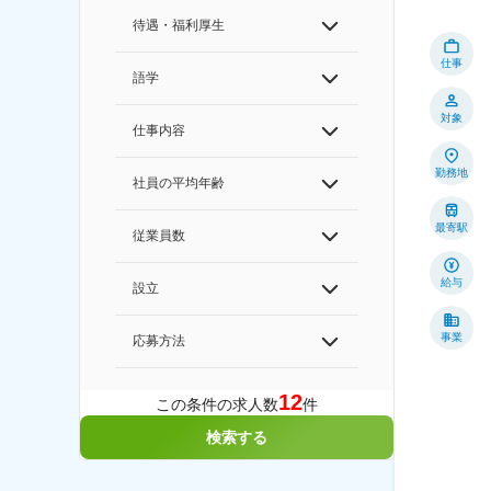
待遇・福利厚生
仕事
語学
対象
仕事内容
勤務地
社員の平均年齢
最寄駅
従業員数
給与
設立
事業
応募方法
12
この条件の求人数
件
検索する