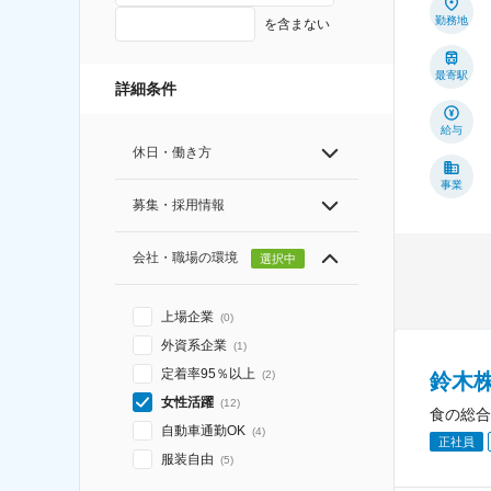
勤務地
を含まない
最寄駅
詳細条件
給与
休日・働き方
事業
募集・採用情報
会社・職場の環境
選択中
上場企業
(
0
)
外資系企業
(
1
)
定着率95％以上
(
2
)
鈴木
女性活躍
(
12
)
食の総合
自動車通勤OK
(
4
)
正社員
服装自由
(
5
)