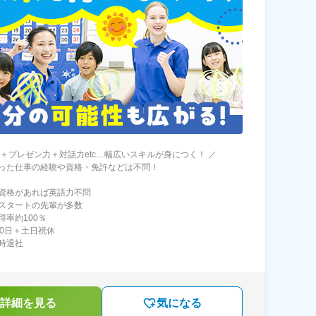
力＋プレゼン力＋対話力etc…幅広いスキルが身につく！ ／
った仕事の経験や資格・免許などは不問！
資格があれば英語力不問
スタートの先輩が多数
得率約100％
20日＋土日祝休
時退社
詳細を見る
気になる