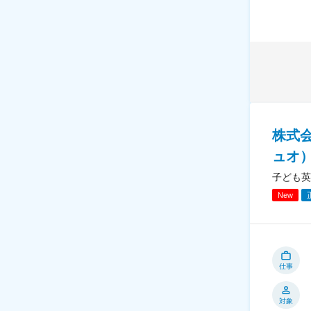
株式会
ュオ
子ども英
New
仕事
対象