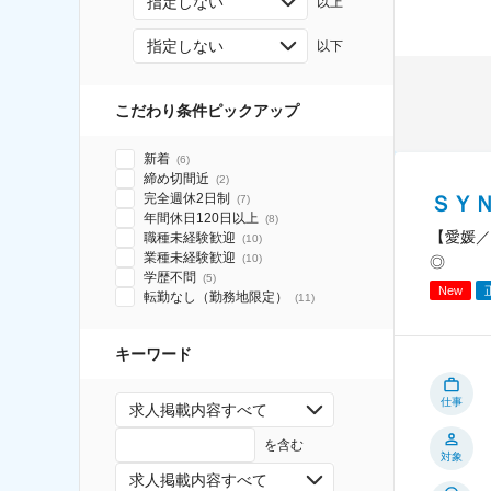
指定しない
以上
指定しない
以下
こだわり条件ピックアップ
新着
(
6
)
締め切間近
(
2
)
完全週休2日制
ＳＹ
(
7
)
年間休日120日以上
(
8
)
【愛媛／
職種未経験歓迎
(
10
)
業種未経験歓迎
(
10
)
◎
学歴不問
(
5
)
New
転勤なし（勤務地限定）
(
11
)
キーワード
仕事
求人掲載内容すべて
を含む
対象
求人掲載内容すべて