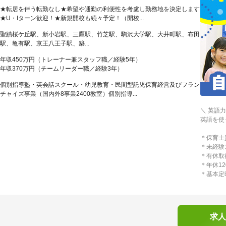
★転居を伴う転勤なし★希望や通勤の利便性を考慮し勤務地を決定します
★U・Iターン歓迎！★新規開校も続々予定！（開校...
聖蹟桜ケ丘駅、新小岩駅、三鷹駅、竹芝駅、駒沢大学駅、大井町駅、布田
駅、亀有駅、京王八王子駅、築...
年収450万円（トレーナー兼スタッフ職／経験5年）
年収370万円（チームリーダー職／経験3年）
個別指導塾・英会話スクール・幼児教育・民間型託児保育経営及びフラン
チャイズ事業（国内外8事業2400教室）個別指導...
＼ 英語
英語を使
＊保育士
＊未経験
＊有休取
＊年休1
＊基本定
求人