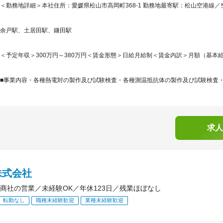
＜勤務地詳細＞本社住所：愛媛県松山市高岡町368-1 勤務地最寄駅：松山空港線／
余戸駅、土居田駅、鎌田駅
＜予定年収＞300万円～380万円＜賃金形態＞日給月給制＜賃金内訳＞月額（基本給）：170
■事業内容・各種熱電対の製作及び試験検査・各種測温抵抗体の製作及び試験検査・各
求人
株式会社
商社の営業／未経験OK／年休123日／残業ほぼなし
転勤なし
職種未経験歓迎
業種未経験歓迎