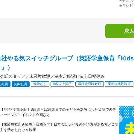
★有給は
★年休1
求人
社やる気スイッチグループ（英語学童保育『Kids 
）』）
会話スタッフ／未経験歓迎／基本定時退社＆土日祝休み
転勤なし
5名以上採用
職種未経験歓迎
業種未経験歓迎
正社員
契約社員
【英語×学童保育】3歳児～12歳児までの子どもを対象にした英語でのテ
ィーチング・イベント企画など
【未経験歓迎★経験・資格不問】日常会話レベルの英語力がある方／英語
力を活かしたい方歓迎