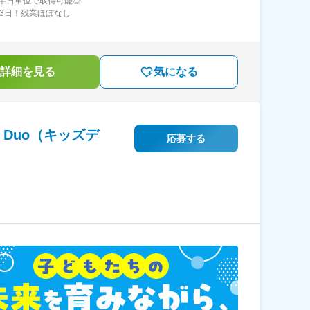
半日単位で取得可能◎
23日！残業ほぼなし
詳細を見る
気になる
Duo（キッズデ
応募する