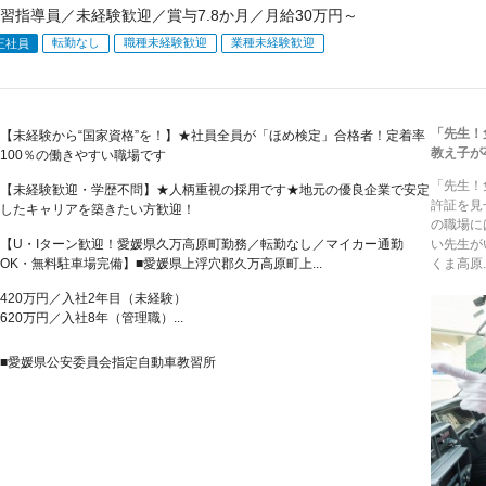
習指導員／未経験歓迎／賞与7.8か月／月給30万円～
転勤なし
職種未経験歓迎
業種未経験歓迎
正社員
「先生！
【未経験から“国家資格”を！】★社員全員が「ほめ検定」合格者！定着率
教え子が
100％の働きやすい職場です
「先生！
【未経験歓迎・学歴不問】★人柄重視の採用です★地元の優良企業で安定
許証を見
したキャリアを築きたい方歓迎！
の職場に
【U・Iターン歓迎！愛媛県久万高原町勤務／転勤なし／マイカー通勤
い先生が
OK・無料駐車場完備】■愛媛県上浮穴郡久万高原町上...
くま高原..
420万円／入社2年目（未経験）
620万円／入社8年（管理職）...
■愛媛県公安委員会指定自動車教習所