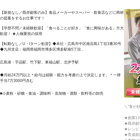
【新規なし／既存顧客のみ】食品メーカーやスーパー・飲食店などに商材
の提案をするお仕事です！
【学歴不問／未経験歓迎】「食べることが好き」「食に興味がある」方大
歓迎！ ★人物重視の採用
【転勤なし／U・Iターン歓迎】◆本社：広島市中区南吉島1丁目3番30号
◆九州支店：福岡県福岡市博多区博多駅南5丁目...
広島港・宇品駅、竹下駅、東福山駅、北伊予駅
◆月給24万円以上＊給与は経験・能力を考慮の上で決定します。＊一律
手当7万3000円含む
■小麦粉・砂糖・食油・調味料・添加物・酒類・飲料等の卸売
＼“食が
★創業1
★既存顧
★レシピ
★育成前