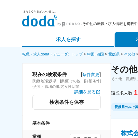
その他の転職・求人情報を掲載中
求人を探す
詳細条件から探す
エージェ
転職・求人doda（デューダ）トップ
中国･四国
愛媛県
その他
その他
新着求人から探す
スカウト
[
]
現在の検索条件
条件変更
その他、愛媛県
[勤務地]愛媛県 [業種]その他 [詳細条件]
求人特集から探す
パートナ
(会社・職場の環境)女性活躍
1
詳細を見る
該当求人数
検索条件を保存
愛媛県のみで
基本条件
株式
業種