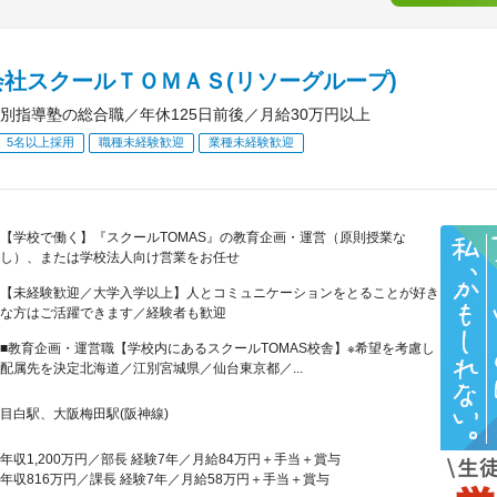
会社スクールＴＯＭＡＳ(リソーグループ)
別指導塾の総合職／年休125日前後／月給30万円以上
5名以上採用
職種未経験歓迎
業種未経験歓迎
【学校で働く】『スクールTOMAS』の教育企画・運営（原則授業な
し）、または学校法人向け営業をお任せ
【未経験歓迎／大学入学以上】人とコミュニケーションをとることが好き
な方はご活躍できます／経験者も歓迎
■教育企画・運営職【学校内にあるスクールTOMAS校舎】※希望を考慮し
配属先を決定北海道／江別宮城県／仙台東京都／...
目白駅、大阪梅田駅(阪神線)
年収1,200万円／部長 経験7年／月給84万円＋手当＋賞与
年収816万円／課長 経験7年／月給58万円＋手当＋賞与