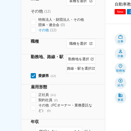
業種を選択
自動車教
その他
(
12
)
New
特殊法人・財団法人・その他
団体・連合会
(
0
)
その他
(
12
)
職種
仕事
職種を選択
勤務地、路線・駅
対象
勤務地を選択
路線・駅を選択
勤務地
愛媛県
(
12
)
給与
雇用形態
正社員
(
11
)
契約社員
事業
(
2
)
その他（FCオーナー・業務委託な
ど）
(
0
)
年収