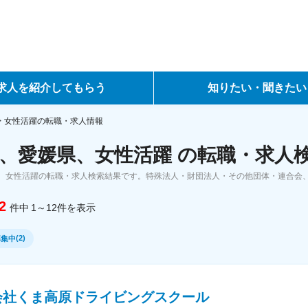
求人を紹介してもらう
知りたい・聞きたい
ントサービス
転職ノウハウ
女性活躍の転職・求人情報
、愛媛県、女性活躍 の転職・求人
サービス
データで見る転職
、女性活躍の転職・求人検索結果です。特殊法人・財団法人・その他団体・連合会
ーエージェントサービス
コラム・インタビュー
2
件中
1～12
件
を表示
転職Q&A
(
2
)
募集中
会社くま高原ドライビングスクール