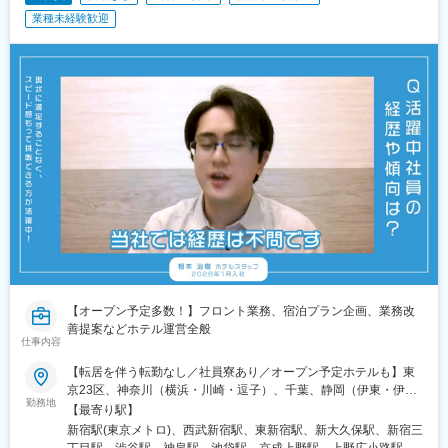
業種未経験歓迎
【オープン予定多数！】フロント業務、宿泊プラン企画、業務改
善提案などホテル運営全般
仕事内容
【転居を伴う転勤なし／社員寮あり／オープン予定ホテルも】東
京23区、神奈川（横浜・川崎・逗子）、千葉、静岡（伊東・伊
勤務地
豆）、名古屋、大阪、京都、山形、石川※希望を考慮します※U・I
【最寄り駅】
ターン歓迎※マイカー通勤OK【TVで話題のホテルを多数展開】■
新宿駅(東京メトロ)、西武新宿駅、東新宿駅、新大久保駅、新宿三
バリ風都市型ホテル「バリアン」■進化型豪華カプセルホテル「安
丁目駅、渋谷駅、神泉駅、池袋駅、京成上野駅、上野広小路駅、