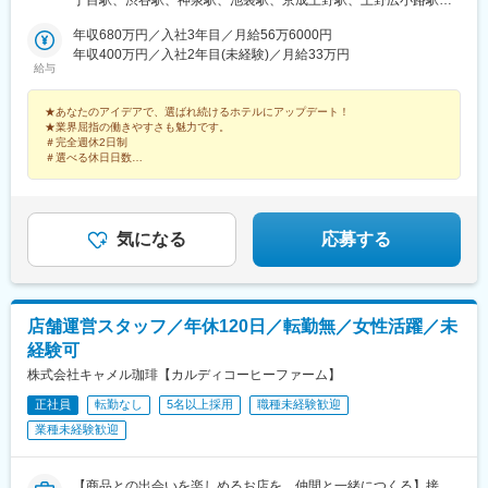
心お宿」■バリ風温泉リゾートホテル「アンダリゾート伊豆高原」
錦糸町駅、岩本町駅、秋葉原駅、銀座駅、六本木駅、赤坂駅(東京
「風の薫」■わんちゃんと泊まれるリゾートホテル「ウブドの森」
年収680万円／入社3年目／月給56万6000円
都)、関内駅、横浜駅、伊勢佐木長者町駅、鷺沼駅、東逗子駅、葭
「愛犬お宿」■複合都市型リゾートホテル「バリタワー大阪天王
年収400万円／入社2年目(未経験)／月給33万円
川公園駅、伊豆高原駅、富戸駅、伊東駅、天王寺駅、近鉄日本橋
給与
寺」■産後ケアホテル「マームガーデン葉山」■ファミリー向け温
駅、大阪難波駅、栄駅(愛知県)、天童駅、大久保駅(東京都)、新宿
泉リゾートホテル「アンダものがたり」■オールインクルーシブホ
御苑前駅、要町駅、上野御徒町駅、住吉駅(東京都)、末広町駅(東
★あなたのアイデアで、選ばれ続けるホテルにアップデート！
テル「アンダの森」等★新オープンも続々！2026年7月 石川加
京都)、淡路町駅、築地市場駅、六本木一丁目駅、溜池山王駅、日
★業界屈指の働きやすさも魅力です。
賀・「アンダの森」オープン予定※2026年4月～の現地研修前はご
ノ出町駅、平沼橋駅、千葉中央駅、大阪阿部野橋駅、日本橋駅(大
＃完全週休2日制
希望のホテルで研修（給与に変動なし）★社員寮（伊豆・山形）
阪府)、なんば駅(地下鉄)、栄町駅(愛知県)、新宿西口駅、御徒町
＃選べる休日日数
あり！※条件有※水道光熱費込・家具家電付＼移住前後の応募も大
＃ユニークな福利厚生多数
駅、神田駅(東京都)、小川町駅(東京都)、麻布十番駅、赤坂見附
＃ネイル・髪色自由
歓迎！／最大100万円の補助もあり、新生活をサポートします！
駅、阪東橋駅、県庁前駅(千葉県)、天王寺駅前駅、ＪＲ難波駅、伏
＃男女ともに育休取得率100％
◎受動喫煙対策あり（禁煙）
見駅(愛知県)
気になる
応募する
店舗運営スタッフ／年休120日／転勤無／女性活躍／未
経験可
株式会社キャメル珈琲【カルディコーヒーファーム】
正社員
転勤なし
5名以上採用
職種未経験歓迎
業種未経験歓迎
【商品との出会いを楽しめるお店を、仲間と一緒につくる】接