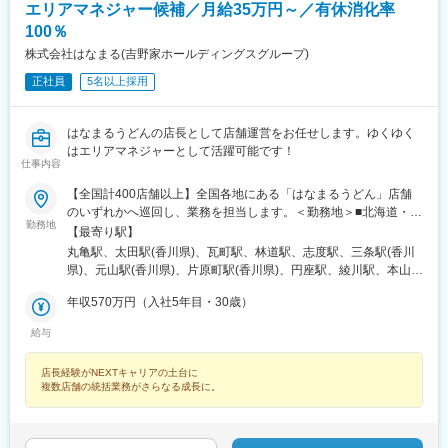
エリアマネジャー候補／月給35万円～／有休消化率
浜駅、古泉駅、高知駅、知寄町駅、大牟田駅、五郎丸駅、遠賀野
駅、飯塚駅、令和コスタ行橋駅、観光通駅、佐世保駅、商業高校
100％
前駅、光の森駅、健軍町駅、おもろまち駅、川越市駅、汐留駅、
株式会社はなまる(吉野家ホールディングスグループ)
新宿西口駅、押上駅、新豊洲駅、亀戸水神駅、西小山駅、鮫洲
正社員
5名以上採用
駅、奥沢駅、蓮沼駅、代々木八幡駅、神泉駅、東池袋駅、赤羽岩
淵駅、豊島園駅(都営線)、立川北駅、井の頭公園駅、新丸子駅、京
急川崎駅、溝の口駅、富士見町駅(神奈川県)、緑町駅、北鉄金沢
はなまるうどんの店長として店舗運営をお任せします。ゆくゆく
駅、城下駅(長野県)、岩村田駅、南四日市駅、大阪梅田駅(阪神
はエリアマネジャーとして活躍可能です！
線)、大阪ビジネスパーク駅、なんば駅(地下鉄)、神戸三宮駅(阪
仕事内容
急・神戸高速)、皆実町二丁目駅、比治山下駅、浜町アーケード
駅、佐世保中央駅、内幸町駅、新宿駅(東京メトロ)、本所吾妻橋
【全国計400店舗以上】全国各地にある「はなまるうどん」店舗
駅、西大島駅、青物横丁駅、京急蒲田駅、豊島園駅(西武線)、立川
のいずれかへ巡回し、業務を担当します。＜勤務地＞■北海道・東
勤務地
南駅、向河原駅、高津駅(神奈川県)、七ツ屋駅、追分駅(三重県)、
北：北海道・青森・岩手・宮城・秋田・山形・福島■関東：茨城・
【最寄り駅】
梅田駅(地下鉄)、大阪城北詰駅、大阪難波駅、神戸三宮駅(阪神)、
栃木・群馬・埼玉・千葉・東京・神奈川・山梨■東海：岐阜・静
丸亀駅、太田駅(香川県)、瓦町駅、林道駅、志度駅、三条駅(香川
御幸橋駅、南区役所前駅、西浜町駅、中佐世保駅
岡・愛知・三重■北信越：新潟・富山・石川・福井・長野■関西：
県)、元山駅(香川県)、片原町駅(香川県)、円座駅、綾川駅、本山駅
滋賀・京都・大阪・兵庫・奈良・和歌山■中国・四国：鳥取・島
(香川県)、観音寺駅(香川県)、渋谷駅、湘南台駅、新宿駅、高田馬
根・岡山・広島・山口・徳島・香川・愛媛・高知■九州・沖縄：福
年収570万円（入社5年目・30歳）
場駅、阿佐ケ谷駅、中野駅(東京都)、京橋駅(東京都)、陽東３丁目
岡・長崎・熊本・大分・鹿児島・沖縄※詳細は当社HPをご確認く
駅、京急川崎駅、吉野原駅、小山駅、吉祥寺駅、大和駅(神奈川
給与
ださい。https://stores.hanamaruudon.com/hanamaru/☆配属後、
県)、新杉田駅、北茅ケ崎駅、足利駅、南大沢駅、北戸田駅、目黒
キャリアアップに合わせて、全国転勤の可能性があります。転勤
駅、長津田駅、千葉ニュータウン中央駅、藤沢本町駅、神田駅(東
店長経験がNEXTキャリアの土台に
時には引越し費用を会社が全額負担。また社宅制度なども用意し
京都)、箱根ケ崎駅、雀宮駅、小田栄駅、比良駅(愛知県)、安城
複数店舗の統括業務がさらなる成長に。
ており、あなたの新生活をしっかりサポート！安心して新しい土
駅、舞阪駅、愛知大学前駅、茶屋ケ坂駅、野並駅、稲荷口駅、遠
地で活躍いただけます。詳細は【福利厚生】欄へ。※U・Iターン歓
州小松駅、天竜川駅、大門駅(愛知県)、西一宮駅、明智駅(名鉄
迎※受動喫煙対策：敷地内全面禁煙
線)、高塚駅、三郷駅(愛知県)、成岩駅、逢妻駅、杁ケ池公園駅、