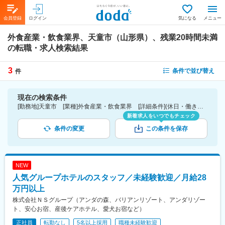
会員登録
ログイン
気になる
メニュー
外食産業・飲食業界、天童市（山形県）、残業20時間未満
の転職・求人検索結果
3
条件で並び替え
件
現在の検索条件
[勤務地]天童市 [業種]外食産業・飲食業界 [詳細条件](休日・働き方)残業20時間未満
新着求人をいつでもチェック
条件の変更
この条件を保存
NEW
人気グループホテルのスタッフ／未経験歓迎／月給28
万円以上
株式会社ＮＳグループ（アンダの森、バリアンリゾート、アンダリゾー
ト、安心お宿、産後ケアホテル、愛犬お宿など）
正社員
転勤なし
5名以上採用
職種未経験歓迎