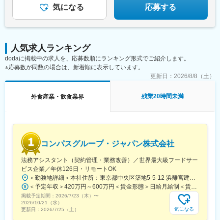
上島駅、釜戸駅、春日井駅(中央本線)、美濃青柳駅、鶴舞駅、ナゴ
気になる
応募する
ヤドーム前矢田駅、櫛田駅、西尾駅、りんくう常滑駅、南日永
駅、中津川駅、芦原駅、高茶屋駅、三島広小路駅、山陽姫路駅、
西飾磨駅、広畑駅、南森町駅、江坂駅、伏見駅(京都府)、和泉中央
駅、和歌山港駅、高槻市駅、沢良宜駅、長田駅(大阪府)、鶴見緑地
駅、別府駅(兵庫県)、北巽駅、矢田駅(大阪府)、住道駅、庄内駅(大
人気求人ランキング
阪府)、寝屋川市駅、烏丸駅、千里丘駅、阿倍野駅(地下鉄)、星田
dodaに掲載中の求人を、応募数順にランキング形式でご紹介します。
駅、若江岩田駅、心斎橋駅、西大路駅、長尾駅(大阪府)、北条町
※応募数が同数の場合は、新着順に表示しています。
駅、なんば駅(南海線)、南彦根駅、鳴尾・武庫川女子大前駅、瀬田
更新日：
2026/8/8（土）
駅(滋賀県)、本町駅、りんくうタウン駅、新大宮駅、夢前川駅、旧
居留地・大丸前駅、高速神戸駅、新長田駅、大久保駅(兵庫県)、山
残業20時間未満
外食産業・飲食業界
陽塩屋駅、播磨高岡駅、藤井寺駅、箕面萱野駅、北新地駅、堺筋
本町駅、園田駅、松山市駅、文化の森駅、土橋駅(愛媛県)、勝瑞
駅、羽ノ浦駅、新居浜駅、今治駅、梅本駅、いよ立花駅、府中駅
(徳島県)、壬生川駅、中萩駅、阿波富田駅、鷹ノ子駅、通町筋駅、
高見馬場駅、南大分駅、朝倉街道駅、佐世保中央駅、佐世保駅、
令和コスタ行橋駅、別府駅(大分県)、三里木駅、児島駅、大元駅、
コンパスグループ・ジャパン株式会社
庭瀬駅、備前西市駅、倉敷市駅、水島駅、高島駅(岡山県)、湖山
法務アシスタント（契約管理・業務改善）／世界最大級フードサー
駅、松江駅、五日市駅、伯耆大山駅、東津山駅、立町駅、徳山
ビス企業／年休126日・リモートOK
駅、防府駅、山口駅(山口県)、下松駅(山口県)、西条駅(広島県)、
西泉駅、馬替駅、佐久平駅、野町駅、長野駅、東新庄駅、砺波
＜勤務地詳細＞本社住所：東京都中央区築地5-5-12 浜離宮建設プラザ4F、5F勤務地最寄駅：都営大江戸線／築地市場駅受動喫煙対策：屋内全面禁煙変更の範囲：無
駅、岡谷駅、速星駅、富山駅、北山形駅、泉駅(福島交通線)、泉中
＜予定年収＞420万円～600万円＜賃金形態＞日給月給制＜賃金内訳＞月額（基本給）：280,000円～410,000円/月20日間勤務想定＜想定月額＞280,000円～410,000円＜昇給有無＞有＜残業手当＞有＜給与補足＞※予定年収はあくまでも目安の金額であり、選考を通じて上下する可能性があります。また管理監督者区分での採用となった場合は、残業代の支給はございません。■賞与：年2回（夏季／固定1ケ月、冬季／業績賞与）■給与査定：年1回賃金はあくまでも目安の金額であり、選考を通じて上下する可能性があります。月給(月額)は固定手当を含めた表記です。
央駅、長町南駅、飯詰駅、新千歳空港駅(鉄道)、苫小牧駅、上野幌
掲載予定期間：
2026/7/23（木）
〜
2026/10/21（水）
駅、羽後牛島駅、山形駅、新道東駅、琴似駅(函館本線)、いわき
気になる
更新日：
2026/7/25（土）
駅、天童南駅、仙台駅(地下鉄)、七戸十和田駅、青葉通一番町駅、