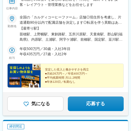
客・レイアウト・管理業務などをお任せします
仕事内容
全国の「カルディコーヒーファーム」店舗◎現住所を考慮し、片
道通勤90分以内で配属店舗を決定します◎転居を伴う異動はあり
勤務地
ません（本人希望除く）【新規オープン／オープン予定】・埼玉
【最寄り駅】
／イオンレイクタウンkaze店（6/11）・山口／おのだサンパーク
苗穂駅、上野幌駅、東釧路駅、五所川原駅、天童南駅、郡山駅(福
店（9月中旬）・福島／イオンモール伊達店（11月下旬）・福井
島県)、内原駅、土浦駅、阿字ケ浦駅、前橋駅、国定駅、韮川駅、
／ショッピングシティベル店（11月予定）・東京／中野駅周辺新
北与野駅、浦和美園駅、大宮駅(埼玉県)、武蔵浦和駅、浦和駅、本
店(仮)（12月予定）【募集中エリア】北海道、青森、山形、福島
年収500万円／30歳・入社3年目
川越駅、蕨駅、鳩ケ谷駅、川口駅、越谷レイクタウン駅、北戸田
茨城、群馬、埼玉、千葉、東京、神奈川岐阜、静岡、愛知、三重
年収435万円／27歳・入社2年
駅、戸田公園駅、和光市駅、新三郷駅、成田駅、新橋駅、新宿
給与
富山、石川、福井、長野大阪、兵庫、奈良広島、山口、愛媛、高
駅、とうきょうスカイツリー駅、豊洲駅、木場駅(東京都)、亀戸
知福岡、長崎、熊本、沖縄【積極採用エリア】青森（五所川原
駅、武蔵小山駅、大井町駅、目黒駅、自由が丘駅、蒲田駅、代々
市）福島（郡山市、伊達市）埼玉（さいたま市、越谷市、三郷
安定した収入と働きやすさを両立
木上原駅、渋谷駅、池袋駅、赤羽駅、練馬駅、北千住駅、立川
■月給26万円～／年収400万円～
市、川越市、川口市、戸田市）東京（23区、多摩地域）神奈川
駅、吉祥寺駅、国分寺駅、国立駅、武蔵砂川駅、聖蹟桜ケ丘駅、
■平均残業時間 月11.2時間
（川崎市）富山（高岡市、富山市）石川（金沢市、かほく市、小
センター南駅、武蔵小杉駅、川崎駅、武蔵溝ノ口駅、大船駅、辻
■年休120日／転勤なし
松市、白山市）福井（福井市）長野（上田市、佐久市）三重（津
堂駅、藤沢駅、鴨宮駅、小田原駅、速星駅、新高岡駅、金沢駅、
市、四日市市、伊勢市、鈴鹿市、桑名市）広島（広島市）、愛媛
小松駅、宇野気駅、野々市駅(ＩＲいしかわ鉄道線)、越前新保駅、
（新居浜市、伊予郡）山口（下関市）、高知（高知市）
松本駅、上田駅、岡谷駅、佐久平駅、美濃青柳駅、大垣駅、舞阪
駅、自動車学校前駅、片浜駅、島田駅(静岡県)、磐田駅、鶴舞駅、
気になる
応募する
六名駅、八幡駅(愛知県)、春日井駅(名鉄線)、南が丘駅、泊駅(三重
県)、五十鈴ケ丘駅、播磨駅、平田町駅、大阪駅、森ノ宮駅、京橋
駅(大阪府)、なんば駅(南海線)、萩原天神駅、南千里駅、樟葉駅、
道場南口駅、三宮・花時計前駅、はりま勝原駅、郡山駅(奈良県)、
締切間近
皆実町六丁目駅、比治山橋駅、道上駅、福山駅、綾羅木駅、新居