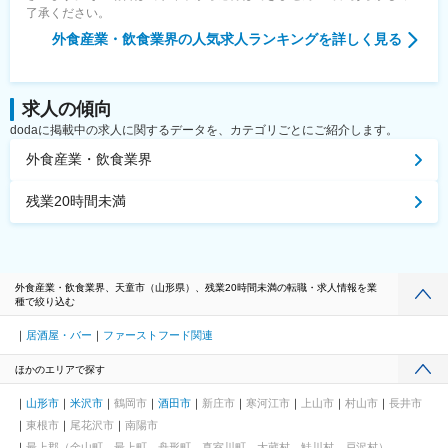
駅、元町駅(兵庫県)、神戸駅(兵庫県)、駒ケ林駅、東梅田駅、市役
了承ください。
所前駅(愛媛県)、松山駅(愛媛県)、熊本城・市役所前駅、天文館通
外食産業・飲食業界
の人気求人ランキングを詳しく見る
駅、天拝山駅、中佐世保駅、広電五日市駅、八丁堀駅(広島県)、岩
村田駅、市役所前駅(長野県)、琴似駅(札幌市営)、あおば通駅、広
瀬通駅、弘前東高前駅、久里浜駅、永田町駅、立川南駅、平沼橋
駅、霞ケ関駅(東京都)、八丁堀駅(東京都)、岩本町駅、神泉駅、三
求人の傾向
越前駅、東京テレポート駅、九段下駅、竹橋駅、小田急永山駅、
dodaに掲載中の求人に関するデータを、カテゴリごとにご紹介します。
朝霞台駅、乃木坂駅、公園駅、蓮沼駅、南船橋駅、高尾駅(東京
都)、富士見町駅(神奈川県)、曳舟駅、有楽町駅、青物横丁駅、港
外食産業・飲食業界
南中央駅、小田急多摩センター駅、京王多摩センター駅、両国
駅、東池袋駅、府中本町駅、市ケ谷駅、大崎広小路駅、高松駅(香
残業20時間未満
川県)、学習院下駅、銀座一丁目駅、扇町駅(大阪府)、京都河原町
駅、天王寺駅前駅、大阪難波駅、日本橋駅(大阪府)、県庁前駅(兵
庫県)、ハーバーランド駅、西代駅、西梅田駅、大手町駅(愛媛
県)、水道町駅、加治屋町駅、修大協創中高前駅、紙屋町東駅、電
鉄富山駅、仙台駅、赤坂駅(東京都)、西武新宿駅、高島町駅、虎ノ
外食産業・飲食業界、天童市（山形県）、残業20時間未満の転職・求人情報を業
門ヒルズ駅、末広町駅(東京都)、東京駅、水天宮前駅、東京国際ク
種で絞り込む
ルーズターミナル駅、飯田橋駅、新御茶ノ水駅、国会議事堂前
駅、井野駅(千葉県)、大神宮下駅、日比谷駅、馬喰町駅、都電雑司
居酒屋・バー
ファーストフード関連
ケ谷駅、曙橋駅
ほかのエリアで探す
山形市
米沢市
鶴岡市
酒田市
新庄市
寒河江市
上山市
村山市
長井市
東根市
尾花沢市
南陽市
最上郡（金山町、最上町、舟形町、真室川町、大蔵村、鮭川村、戸沢村）