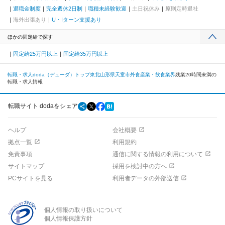
退職金制度
完全週休2日制
職種未経験歓迎
土日祝休み
原則定時退社
海外出張あり
U・Iターン支援あり
ほかの固定給で探す
固定給25万円以上
固定給35万円以上
転職・求人doda（デューダ）トップ
東北
山形県
天童市
外食産業・飲食業界
残業20時間未満の
転職・求人情報
転職サイト dodaをシェア
ヘルプ
会社概要
拠点一覧
利用規約
免責事項
通信に関する情報の利用について
サイトマップ
採用を検討中の方へ
PCサイトを見る
利用者データの外部送信
個人情報の取り扱いについて
個人情報保護方針