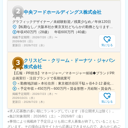
下北駅、卸町駅(宮城県)、弘前駅、筒井駅(青森県)、秋田駅、旭川
駅、環状通東駅、元町駅(北海道)、愛甲石田駅、京急久里浜駅、寒
川駅、赤坂見附駅、四街道駅、小田林駅、印西牧の原駅、土浦
中央フードホールディングス株式会社
駅、南宇都宮駅、鉄道博物館駅、獨協大学前駅、新宿駅(東京メト
グラフィックデザイナー／未経験歓迎／残業少なめ／年休120日
ロ)、立川駅、横浜駅、虎ノ門駅、茅場町駅、越谷レイクタウン
駅、川俣駅、秋葉原駅、日本橋駅(東京都)、台場駅、東銀座駅、西
【転勤なし／大阪本社か東京支社どちらかの勤務となります】★大阪本社大阪府大阪市福島区野田2-14-10★東京支社東京都千代田区丸の内1-1-3 日本生命丸の内ガーデンタワーB1※受動喫煙対策：敷地内禁煙
年収450万円（28歳） 年収600万円（40歳）
国分寺駅、水道橋駅、妙典駅、神保町駅、桜田門駅、浦安駅(千葉
県)、鎌取駅、橋本駅(神奈川県)、京王永山駅、古淵駅、東久留米
掲載予定期間：
2026/7/20（月）
〜
2026/9/20（日）
駅、笠幡駅、相模大野駅、京成成田駅、常永駅、北柏駅、北朝霞
気になる
更新日：
2026/7/22（水）
駅、松岸駅、上尾駅、水戸駅、府中競馬正門前駅、新茂原駅、六
本木駅、地区センター駅、南古谷駅、仲町台駅、蒲田駅、海浜幕
張駅、船橋競馬場駅、東戸塚駅、狭間駅、大船駅、京成曳舟駅、
クリスピー・クリーム・ドーナツ・ジャパン
銀座駅、宇都宮大学陽東キャンパス駅、八千代緑が丘駅、東陽町
株式会社
駅、センター北駅、品川シーサイド駅、木更津駅、上大岡駅、新
【広報・PR担当】マネージャー／マネージャー候補◆ブランドPR
浦安駅、元町・中華街駅、大宝駅、多摩センター駅、綱島駅、川
企画実行・注目ブランドで長期就業可
口駅、浅草橋駅、大森町駅、池袋駅、南砂町駅、新習志野駅、府
中駅(東京都)、分倍河原駅、谷塚駅、青砥駅、武蔵境駅、新松戸
＜勤務地詳細＞本社住所：東京都渋谷区千駄ヶ谷4-2-12 菱化代々木ビル7F受動喫煙対策：屋内全面禁煙変更の範囲：会社の定める事業所（リモートワーク含む）
駅、四ツ谷駅、古河駅、松戸駅、五反田駅、スポーツセンター
＜予定年収＞450万円～600万円＜賃金形態＞月給制＜賃金内訳＞月額（基本給）：345,000円～460,000円＜月給＞345,000円～460,000円＜昇給有無＞有＜残業手当＞無＜給与補足＞※上記はあくまでも目安であり、前職考慮・習熟度等により異なります。■業績連動賞与あり賃金はあくまでも目安の金額であり、選考を通じて上下する可能性があります。月給(月額)は固定手当を含めた表記です。
駅、小手指駅、国領駅、立川北駅、羽貫駅、幕張豊砂駅、船堀
掲載予定期間：
2026/7/23（木）
〜
2026/10/21（水）
駅、志木駅、上福岡駅、辰巳駅、琴電志度駅、伏石駅、高松築港
気になる
更新日：
2026/7/23（木）
駅、明治神宮前駅、新宿西口駅、西早稲田駅、南阿佐ケ谷駅、宝
町駅(東京都)、川崎駅、井の頭公園駅、杉田駅(神奈川県)、茅ケ崎
※求人応募数の多い順にランキングしています（非公開求人は除く）。
駅、新日本橋駅、浜川崎駅、南栄駅、青山駅(愛知県)、長久手古戦
※集計対象期間：2026/8/1（土）～2026/8/7（金）
場駅、矢田駅(愛知県)、南四日市駅、大阪天満宮駅、四条駅(京都
※事情により掲載終了予定日よりも前に求人募集が終了していることもご
市営)、阿倍野駅(阪堺線)、四ツ橋駅、なんば駅(地下鉄)、甲子園
ざいます。その場合は当サイトから応募はできませんので、あらかじめご