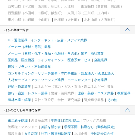
西村山郡（河北町、西川町、朝日町、大江町）
東置賜郡（高畠町、川西町）
西置賜郡（小国町、白鷹町、飯豊町）
東田川郡（三川町、庄内町）
東村山郡（山辺町、中山町）
飽海郡（遊佐町）
北村山郡（大石田町）
ほかの業種で探す
IT・通信業界
インターネット・広告・メディア業界
メーカー（機械・電気）業界
メーカー（素材・化学・食品・化粧品・その他）業界
商社業界
医薬品・医療機器・ライフサイエンス・医療系サービス
金融業界
建設・プラント・不動産業界
コンサルティング・リサーチ業界・専門事務所・監査法人・税理士法人
人材サービス・アウトソーシング業界・コールセンター
小売業界
運輸・物流業界
エネルギー（電力・ガス・石油・新エネルギー）業界
旅行・宿泊・レジャー業界
警備・清掃業界
理容・美容・エステ業界
教育業界
農林水産・鉱業
公社・官公庁・学校・研究施設
冠婚葬祭業界
その他
ほかのこだわり条件で探す
第二新卒歓迎
外資系企業
年間休日120日以上
フレックス勤務
管理職・マネジャー
英語を活かす
学歴不問
転勤なし（勤務地限定）
服装自由
女性活躍
社宅・家賃補助制度
上場企業
中国語を活かす