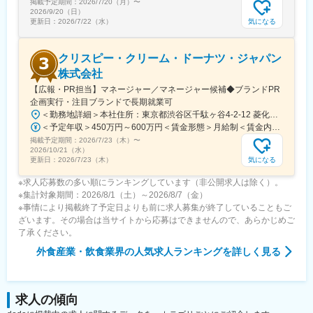
掲載予定期間：
また、再生可能エネルギー事業として風力発電設備の開発・建
2026/7/20（月）
〜
2026/9/20（日）
設・運転管理にも取り組んでいます。以上のような取り組みを通
気になる
更新日：
2026/7/22（水）
じて、社会に貢献しながら成長を続ける、魅力的な企業です。
変更の範囲：会社の定める業務
クリスピー・クリーム・ドーナツ・ジャパン
株式会社
【広報・PR担当】マネージャー／マネージャー候補◆ブランドPR
企画実行・注目ブランドで長期就業可
＜勤務地詳細＞本社住所：東京都渋谷区千駄ヶ谷4-2-12 菱化代々木ビル7F受動喫煙対策：屋内全面禁煙変更の範囲：会社の定める事業所（リモートワーク含む）
＜予定年収＞450万円～600万円＜賃金形態＞月給制＜賃金内訳＞月額（基本給）：345,000円～460,000円＜月給＞345,000円～460,000円＜昇給有無＞有＜残業手当＞無＜給与補足＞※上記はあくまでも目安であり、前職考慮・習熟度等により異なります。■業績連動賞与あり賃金はあくまでも目安の金額であり、選考を通じて上下する可能性があります。月給(月額)は固定手当を含めた表記です。
掲載予定期間：
2026/7/23（木）
〜
2026/10/21（水）
気になる
更新日：
2026/7/23（木）
※求人応募数の多い順にランキングしています（非公開求人は除く）。
※集計対象期間：2026/8/1（土）～2026/8/7（金）
※事情により掲載終了予定日よりも前に求人募集が終了していることもご
ざいます。その場合は当サイトから応募はできませんので、あらかじめご
了承ください。
外食産業・飲食業界
の人気求人ランキングを詳しく見る
求人の傾向