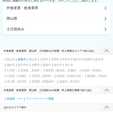
dodaに掲載中の求人に関するデータを、カテゴリごとにご紹介します。
外食産業・飲食業界
岡山県
土日祝休み
外食産業・飲食業界、岡山県、土日祝休みの転職・求人情報をエリアで絞り込む
岡山市
倉敷市
津山市
玉野市
笠岡市
井原市
総社市
高梁市
新見市
備前市
瀬戸内市
赤磐市
真庭市
美作市
浅口市
久米郡（久米南町、美咲町）
勝田郡（勝央町、奈義町）
和気郡（和気町）
小田郡（矢掛町）
苫田郡（鏡野町）
加賀郡（吉備中央町）
都窪郡（早島町）
浅口郡（里庄町）
英田郡（西粟倉村）
真庭郡（新庄村）
外食産業・飲食業界、岡山県、土日祝休みの転職・求人情報を業種で絞り込む
居酒屋・バー
ファーストフード関連
ほかのエリアで探す