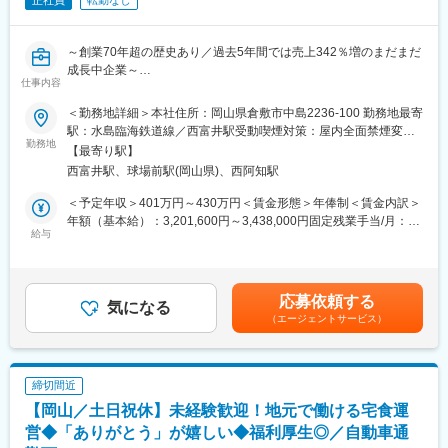
正社員
転勤なし
～創業70年超の歴史あり／過去5年間では売上342％増のまだまだ
成長中企業～
仕事内容
■概要：
＜勤務地詳細＞本社住所：岡山県倉敷市中島2236-100 勤務地最寄
急速な事業拡大に伴い、経理部門の強化を図るため、当グループ
駅：水島臨海鉄道線／西富井駅受動喫煙対策：屋内全面禁煙変更
の経理担当を募集します。事業拡大とM&Aで成長を続けるグルー
勤務地
の範囲：会社の定める事業所
【最寄り駅】
プ全体の経理を担う仕事です。
西富井駅、球場前駅(岡山県)、西阿知駅
■業務内容：
＜予定年収＞401万円～430万円＜賃金形態＞年俸制＜賃金内訳＞
・当社グループ（16社）の経理業務全般をお任せします。
年額（基本給）：3,201,600円～3,438,000円固定残業手当/月：
・幅広い業種の経理に携わることができ、月次決算から年次決算
給与
35,800円～38,500円（固定残業時間20時間0分/月）超過した時間
まで一連の業務を経験することで、経理スキル・キャリアの更な
外労働の残業手当は追加支給＜月額＞302,600円～325,000円（12
る向上を目指せます。また、グループ全社でDX化を推進してお
分割）（一律手当を含む）＜昇給有無＞有＜残業手当＞有＜給与
り、業務フローの標準化、効率化に積極的に取り組んでいます。
補足＞【業績賞与】7月、9月、12月に支給（合わせて約3.5ヵ月
応募依頼する
・M&Aや新規事業も活発で、新たなことにチャレンジしたい方に
気になる
分程度／会社業績や個人評価によって変動）【昇給・昇格】年1回
（エージェントサービス）
は機会が多くあります。
（6月）【その他手当】通勤手当（会社規定に基づき、別途計算の
上支給）、家族手当、紹介手当賃金はあくまでも目安の金額であ
■業務詳細：
り、選考を通じて上下する可能性があります。月給(月額)は固定手
・月次、年次決算（会計システムへの入力・取込、支払など）
当を含めた表記です。
締切間近
・経営幹部への報告資料の作成
【岡山／土日祝休】未経験歓迎！地元で働ける宅食運
・予算策定と分析（年間予算の策定補助と実績との比較等）
・社内各部門との連携によるデータ収集、確認
営◆「ありがとう」が嬉しい◆福利厚生◎／自動車通