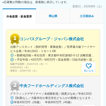
・発注業務や売上・予算管理、販促計画、顧客管理など
※応募数が同数の場合は、新着順に表示しています。
◇営業活動
更新日：
2026/8/8（土）
・地域の包括支援センターなどの高齢者施設や、ケアマネジャー
さんへの訪問
岡山県
土日祝休み
外食産業・飲食業界
・お休みされているお客様へのお勧め など
■所長任命について：
各自の習得状況によりますが、概ね3か月後を想定しており、所長
任命後は月給21.7万円～、想定年収324万円～となります。
コンパスグループ・ジャパン株式会社
■キャリアパス：
法務アシスタント（契約管理・業務改善）／世界最大級フードサー
営業所長を経験後は、FA制度等も利用して各人の能力と希望によ
ビス企業／年休126日・リモートOK
り、それぞれのキャリアを積んでいただけます。
＜勤務地詳細＞本社住所：東京都中央区築地5-5-12 浜離宮建設プラザ4F、5F勤務地最寄駅：都営大江戸線／築地市場駅受動喫煙対策：屋内全面禁煙変更の範囲：無
「将来的には、営業所長からエリアを統括する立場へとキャリア
＜予定年収＞420万円～600万円＜賃金形態＞日給月給制＜賃金内訳＞月額（基本給）：280,000円～410,000円/月20日間勤務想定＜想定月額＞280,000円～410,000円＜昇給有無＞有＜残業手当＞有＜給与補足＞※予定年収はあくまでも目安の金額であり、選考を通じて上下する可能性があります。また管理監督者区分での採用となった場合は、残業代の支給はございません。■賞与：年2回（夏季／固定1ケ月、冬季／業績賞与）■給与査定：年1回賃金はあくまでも目安の金額であり、選考を通じて上下する可能性があります。月給(月額)は固定手当を含めた表記です。
アップしていきたい」「いずれは宅食以外の事業にも挑戦してみ
掲載予定期間：
たい」といった希望も叶えられる環境です。
2026/7/23（木）
〜
2026/10/21（水）
気になる
更新日：
2026/7/25（土）
■当社の魅力：
ワタミグループは、「SDGs日本一」を目指し、地球上で一番たく
さんの「ありがとう」を集めることを目標としています。
中央フードホールディングス株式会社
当社は再生可能エネルギーを利用した循環型6次産業モデルを推進
し、持続可能な社会の実現に貢献しています。
グラフィックデザイナー／未経験歓迎／残業少なめ／年休120日
国内外の外食事業、農業、環境事業など多岐にわたる事業を展開
【転勤なし／大阪本社か東京支社どちらかの勤務となります】★大阪本社大阪府大阪市福島区野田2-14-10★東京支社東京都千代田区丸の内1-1-3 日本生命丸の内ガーデンタワーB1※受動喫煙対策：敷地内禁煙
しており、特にワタミファームで採れた有機野菜を用いた食事提
年収450万円（28歳） 年収600万円（40歳）
供や、環境負荷を軽減する取り組みを行っています。