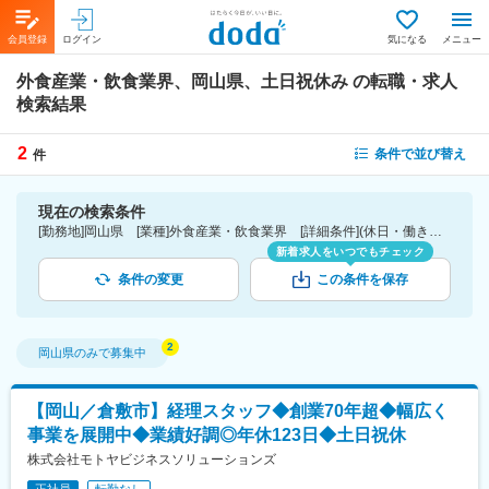
会員登録
ログイン
気になる
メニュー
外食産業・飲食業界、岡山県、土日祝休み
の転職・求人
検索結果
2
条件で並び替え
件
現在の検索条件
[勤務地]岡山県 [業種]外食産業・飲食業界 [詳細条件](休日・働き方)土日祝休み
新着求人をいつでもチェック
条件の変更
この条件を保存
岡山県
のみで募集中
【岡山／倉敷市】経理スタッフ◆創業70年超◆幅広く
事業を展開中◆業績好調◎年休123日◆土日祝休
株式会社モトヤビジネスソリューションズ