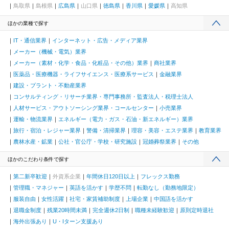
鳥取県
島根県
広島県
山口県
徳島県
香川県
愛媛県
高知県
ほかの業種で探す
IT・通信業界
インターネット・広告・メディア業界
メーカー（機械・電気）業界
メーカー（素材・化学・食品・化粧品・その他）業界
商社業界
医薬品・医療機器・ライフサイエンス・医療系サービス
金融業界
建設・プラント・不動産業界
コンサルティング・リサーチ業界・専門事務所・監査法人・税理士法人
人材サービス・アウトソーシング業界・コールセンター
小売業界
運輸・物流業界
エネルギー（電力・ガス・石油・新エネルギー）業界
旅行・宿泊・レジャー業界
警備・清掃業界
理容・美容・エステ業界
教育業界
農林水産・鉱業
公社・官公庁・学校・研究施設
冠婚葬祭業界
その他
ほかのこだわり条件で探す
第二新卒歓迎
外資系企業
年間休日120日以上
フレックス勤務
管理職・マネジャー
英語を活かす
学歴不問
転勤なし（勤務地限定）
服装自由
女性活躍
社宅・家賃補助制度
上場企業
中国語を活かす
退職金制度
残業20時間未満
完全週休2日制
職種未経験歓迎
原則定時退社
海外出張あり
U・Iターン支援あり