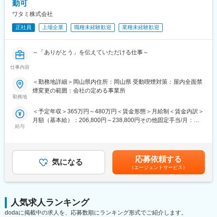
・業務効率化やDX化プロジェクトへの参加
勤可
ワタミ株式会社
■部門の体制：
経理グループに配属予定です。
正社員
上場企業
職種未経験歓迎
業種未経験歓迎
岡山本社に4名、関東支社（茨城）に1名、計5名が経理グループ
に在籍しております。
～「ありがとう」を伝えていただける仕事～
■モトヤグループとは：
仕事内容
モトヤグループは創業70年超の歴史をもつ企業でありながら、積
急拡大中の 「ワタミの宅食」・「ワタミの宅食ダイレクト」
極的に事業展開やM&Aを進め、新たなサービスを生み出している
「まごころさん」と呼ばれる、お届けスタッフさんとともに地域
＜勤務地詳細＞岡山県内住所：岡山県 受動喫煙対策：屋内全面禁
老舗ベンチャー企業です。これまで教習所・ドローン・不動産・
貢献をしてみたい方を募集します。
煙変更の範囲：会社の定める事業所
飲食など多角的に事業を展開し、過去5年間では売上342％増を達
勤務地
成するなど急成長中を遂げています。このたび経理部門の体制強
■入社後の流れ：
＜予定年収＞365万円～480万円＜賃金形態＞月給制＜賃金内訳＞
化に伴い、担当事業およびグループ全体を担っていただく経理担
ご入社後は、できるところからお仕事を任せ、まずは営業所長と
月額（基本給）：206,800円～238,800円その他固定手当/月：
当ポジションを募集します。成長企業の中枢で経理の経験を活か
しての独り立ちを目指していただきます。
給与
40,114円～63,760円＜月給＞246,914円～302,560円＜昇給有無
しませんか？
職能別・エリア別研修と実務を通じた研修の両方を通じて、知識
＞有＜残業手当＞有＜給与補足＞※その他固定手当：地域手当
スキルの習得を行います。
10,000円／固定残業手当18～28時間：30,114円～53,760円※超過
変更の範囲：会社の定める業務
まずは上司であるエリアマネージャーと一緒に学んで、
した時間外労働の残業時間代は追加支給■昇給：年2回※半期ごと
都度振り返りながら営業所長を目指していただきますので、
応募依頼する
気になる
の評価による■賞与：年2回※会社の業績と個人評価による賃金は
独り立ちまでの3ヶ月程度、未経験の方でも安心して始めていただ
（エージェントサービス）
あくまでも目安の金額であり、選考を通じて上下する可能性があ
ける環境を整えています。
ります。月給(月額)は固定手当を含めた表記です。
■具体的には：
◇まごころさんと呼ばれる、お届けスタッフのマネジメント
人気求人ランキング
◇営業所の運営・管理
dodaに掲載中の求人を、応募数順にランキング形式でご紹介します。