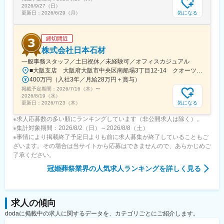
2026/9/27（日）
気になる
更新日：
2026/6/29（月）
締切間近
株式会社日本石材
一般事務スタッフ／土日祝休／未経験可／オフィスカジュアル
■大阪支店 大阪府大阪市中央区南船場3丁目12-14 クオーツ心斎橋12階【アクセス】・御堂筋線「心斎橋」駅直結＼今春、クオーツ心斎橋へ移転／心斎橋の新たなランドマーク「クオーツ心斎橋」心斎橋駅直結の最先端複合施設です！大阪の大動脈「御堂筋」に面した一等地に位置するため、ランチやショッピングを楽しめます♪
400万円（入社3年／月給28万円＋賞与）
掲載予定期間：
2026/7/16（木）
〜
2026/8/19（水）
気になる
更新日：
2026/7/23（木）
※求人応募数の多い順にランキングしています（非公開求人は除く）。
※集計対象期間：2026/8/2（日）～2026/8/8（土）
※事情により掲載終了予定日よりも前に求人募集が終了していることもご
ざいます。その場合は当サイトから応募はできませんので、あらかじめご
了承ください。
冠婚葬祭業界
の人気求人ランキングを詳しく見る
求人の傾向
dodaに掲載中の求人に関するデータを、カテゴリごとにご紹介します。