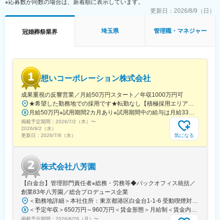
※応募数が同数の場合は、新着順に表示しています。
・会員営業部は50～60名程度が在籍しております。
・営業所はさいたまを中心に浦和、大宮、川口、越谷、春日部、
更新日：
2026/8/9（日）
変更の範囲：会社の定める業務
狭山ヶ丘に営業所があります。
埼玉県
管理職・マネジャー
冠婚葬祭業界
■求める人物象
・２０名規模の組織を統括するマネジメント能力とプレイングマ
ネージャーとしての実践経験
・若手でも責任者に抜擢される目標達成意欲とリーダーシップを
持っている
想いコーポレーション株式会社
・対話を通じた労働環境の改善実績、従業員の働きやすさを追求
する姿勢
成果重視の反響営業／月給50万円スタート／年収1000万円可
★希望した勤務地での採用です★転勤なし【積極採用エリア】巣鴨本部（本社）立川支部愛知支部大阪支部広島支部岡山支部栃木支部静岡支部【その他採用エリア】北海道、青森、秋田、岩手、宮城、山形、福島、茨城、群馬、埼玉、千葉、神奈川、新潟、富山、石川、福井、岐阜、長野、山梨、三重、滋賀、京都、兵庫、奈良、和歌山、鳥取、島根、山口、徳島、香川、愛媛、高知、福岡、佐賀、長崎、熊本、大分、宮崎、鹿児島、沖縄※勤務地の詳細は当社ホームページをご参照ください。
■人事評価について：
月給50万円※試用期間2カ月あり※試用期間中の給与は月給33万円です。※いずれも固定残業代（月40時間分・7万5,000 円）を含み、超過分は別途支給します。【キャリアごとの月給イメージ】・月給50万円～：一般社員・月給80万円～：マネージャー候補3カ月間の売上成績に応じて、その後3カ月間の給与にインセンティブが上乗せされる仕組みです。（例1～3月の成績が、4～6月の給与に加算）中には、月30万円のインセンティブを手にする社員もいます。反響営業とはいえ、当社では、成果に見合う待遇を明確に用意しています。
数字面での評価となります。各営業所の営業成果ついて、目標に
掲載予定期間：
2026/7/2（木）
〜
対して達成率で評価を行いますので、わかりやすくモチベーショ
2026/9/2（水）
ンにもつながります。
気になる
更新日：
2026/7/8（水）
■一般営業社員が行う営業手法について：
会員営業のスタイルです。人生の大切な節目である成人式、結婚
株式会社八芳園
式、お葬式など。これらの段取りや費用のサポートをする「互助
会」の会員募集を主に行っています。顧客宅の他に、美容院や集
【白金台】管理部門責任者※総務・労務等◆バックオフィス統括／
会所といった地域のふれあいの場所に伺い営業を行います。1人あ
創業83年八芳園／総合プロデュース企業
たりの月平均契約件数は5～15件。リピーターや既存顧客からの
＜勤務地詳細＞本社住所：東京都港区白金台1-1-6 受動喫煙対策：屋内全面禁煙変更の範囲：会社の定める事業所
紹介顧客も多いです。月1回、フェアを行います。フェアの参加者
＜予定年収＞650万円～960万円＜賃金形態＞月給制＜賃金内訳＞月額（基本給）：500,000円～800,000円＜月給＞500,000円～800,000円＜昇給有無＞有＜残業手当＞有＜給与補足＞■昇給年1回（10月）■賞与年1回（10月）※業績による賃金はあくまでも目安の金額であり、選考を通じて上下する可能性があります。月給(月額)は固定手当を含めた表記です。
（1日400名程度）も営業対象となります。
掲載予定期間：
2026/6/29（月）
〜