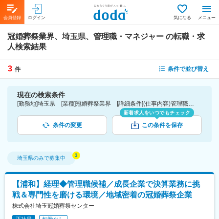
会員登録
ログイン
気になる
メニュー
冠婚葬祭業界、埼玉県、管理職・マネジャー
の転職・求
人検索結果
3
条件で並び替え
件
現在の検索条件
[勤務地]埼玉県 [業種]冠婚葬祭業界 [詳細条件](仕事内容)管理職・マネジャー
新着求人をいつでもチェック
条件の変更
この条件を保存
埼玉県
のみで募集中
【浦和】経理◆管理職候補／成長企業で決算業務に挑
戦＆専門性を磨ける環境／地域密着の冠婚葬祭企業
株式会社埼玉冠婚葬祭センター