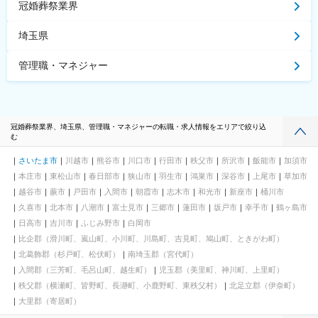
冠婚葬祭業界
埼玉県
管理職・マネジャー
冠婚葬祭業界、埼玉県、管理職・マネジャーの転職・求人情報をエリアで絞り込
む
さいたま市
川越市
熊谷市
川口市
行田市
秩父市
所沢市
飯能市
加須市
本庄市
東松山市
春日部市
狭山市
羽生市
鴻巣市
深谷市
上尾市
草加市
越谷市
蕨市
戸田市
入間市
朝霞市
志木市
和光市
新座市
桶川市
久喜市
北本市
八潮市
富士見市
三郷市
蓮田市
坂戸市
幸手市
鶴ヶ島市
日高市
吉川市
ふじみ野市
白岡市
比企郡（滑川町、嵐山町、小川町、川島町、吉見町、鳩山町、ときがわ町）
北葛飾郡（杉戸町、松伏町）
南埼玉郡（宮代町）
入間郡（三芳町、毛呂山町、越生町）
児玉郡（美里町、神川町、上里町）
秩父郡（横瀬町、皆野町、長瀞町、小鹿野町、東秩父村）
北足立郡（伊奈町）
大里郡（寄居町）