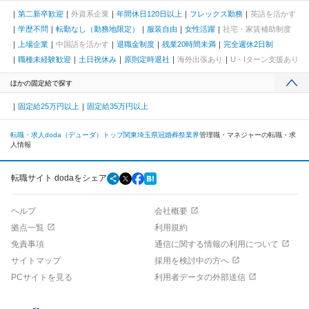
第二新卒歓迎
外資系企業
年間休日120日以上
フレックス勤務
英語を活かす
学歴不問
転勤なし（勤務地限定）
服装自由
女性活躍
社宅・家賃補助制度
上場企業
中国語を活かす
退職金制度
残業20時間未満
完全週休2日制
職種未経験歓迎
土日祝休み
原則定時退社
海外出張あり
U・Iターン支援あり
ほかの固定給で探す
固定給25万円以上
固定給35万円以上
転職・求人doda（デューダ）トップ
関東
埼玉県
冠婚葬祭業界
管理職・マネジャーの転職・求
人情報
転職サイト dodaをシェア
ヘルプ
会社概要
拠点一覧
利用規約
免責事項
通信に関する情報の利用について
サイトマップ
採用を検討中の方へ
PCサイトを見る
利用者データの外部送信