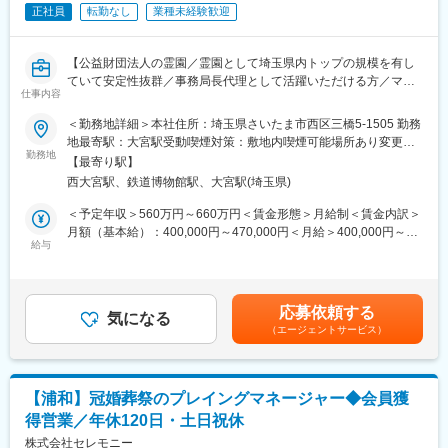
■当ポジションの魅力：
正社員
転勤なし
業種未経験歓迎
単なるルーティンではなく、多拠点経理の標準化や業務改善など
「仕組みづくり」に携われる点が特徴です。
安定した業界基盤のもと、中長期視点で経理体制を磨き込めま
【公益財団法人の霊園／霊園として埼玉県内トップの規模を有し
す。
ていて安定性抜群／事務局長代理として活躍いただける方／マイ
昭和39年創業・売上83億の安定企業であり、意思決定スピードと
仕事内容
カー通勤OK／転勤なし】
現場距離の近さが特徴です。
＜勤務地詳細＞本社住所：埼玉県さいたま市西区三橋5-1505 勤務
経理経験を“現状維持”ではなく、組織づくりに活かしたい方にピッ
■職務内容
地最寄駅：大宮駅受動喫煙対策：敷地内喫煙可能場所あり変更の
タリな環境です。
当社にて事務局運営/将来の事務局長候補としてお仕事をお任せ致
勤務地
範囲：会社の定める事業所
【最寄り駅】
します。
■業務の特徴：
西大宮駅、鉄道博物館駅、大宮駅(埼玉県)
※事務局長代理として、事務局長の右腕となり組織を支えていただ
これまでの経理の経験を活かして、中核メンバーとして活躍いた
ける方を期待しております。
＜予定年収＞560万円～660万円＜賃金形態＞月給制＜賃金内訳＞
だくことを期待しています。
月額（基本給）：400,000円～470,000円＜月給＞400,000円～
将来的にはマネジメント業務や同社の幹部候補として活躍するこ
■具体的には：
給与
470,000円＜昇給有無＞有＜残業手当＞無＜給与補足＞※給与は年
と、新たな制度の構築や仕組みづくりにも携わるなど、部門を牽
霊園運営を担う管理事務所にて、事務局長代理として、下記業務
齢・経験・スキルを考慮した上で決定■賞与：年2回(約2ヶ月分支
引するくらいの役割を担っていただけることを期待します。
を中心に担当いただきます。
給)賃金はあくまでも目安の金額であり、選考を通じて上下する可
【墓地販売】販売計画の立案、販売集計、広告チラシの作成等
能性があります。月給(月額)は固定手当を含めた表記です。
■同社の特徴：
応募依頼する
【顧客対応】墓地購入者との商談、承継手続に関する相談対応
気になる
1964年の設立以来、埼玉県を中心に葬儀場や結婚式場を経営。
（エージェントサービス）
【総務業務】取引業者との打合せ・交渉、契約締結、施工管理、
家族葬や市民葬・社葬など、多種多様なニーズに対応し、人生に
備品購入、会報の作成
おける節目である婚礼や葬祭のトータルプロデュースを手掛けて
【会計業務】予算・事業計画の作成、決算・事業報告書の作成
います。
【管理業務】社内システムの構築、「顧問弁護士・社労士・税理
13拠点を構える直営施設だけではなく、埼玉県下90以上の斎場や
【浦和】冠婚葬祭のプレイングマネージャー◆会員獲
士」との協議・調整、「理事会・評議員会」の提出書類作成・同
寺院とのネットワークを構築。迅速な対応を可能にしています。
得営業／年休120日・土日祝休
運営、行政(県・市)への申請届出、監査対応
業界でいち早く葬儀料金の明瞭化への取り組みを推進。
【その他】クレーム対応、HP作成等
株式会社セレモニー