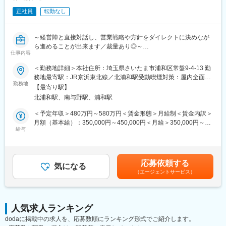
葬儀料金に関するお客様の不安払拭を目指し、さいたま市内に相
談コーナーを常設しました。
正社員
転勤なし
■入社後について
埼玉県で葬儀といえば同社、といわれるまでに多くの支持を獲得
法事などの手続き、霊園を運営する上で必要な知識を覚えること
しており、県内において圧倒的な地盤を築き上げています。
からスタートになります。
～経営陣と直接対話し、営業戦略や方針をダイレクトに決めなが
入社後に「墓地管理士」の資格を取得していただきます。
変更の範囲：本文参照
ら進めることが出来ます／裁量あり◎～
教育体制についてはOJTが多いです。
仕事内容
■業務内容：
＜勤務地詳細＞本社住所：埼玉県さいたま市浦和区常盤9-4-13 勤
■組織構成
互助会会員獲得のための営業のプレイングマネージャーとして就
務地最寄駅：JR京浜東北線／北浦和駅受動喫煙対策：屋内全面禁
管理部門：事務局長(1名)、事務局長代理（1名）、社員(10名）
業いただきます。具体的には、担当営業所が営業成果を出すため
勤務地
煙
【最寄り駅】
のノウハウや施策を検討、各担当者への教育・実践指導等営業所
■仕事の魅力
北浦和駅、南与野駅、浦和駅
全体の管理（マネジメント）を行っていただきます。時として自
・意欲と能力があれば、数千万円のプロジェクトを任せて貰えま
分自身も営業活動を行い、背中を見せる事も必要です。
＜予定年収＞480万円～580万円＜賃金形態＞月給制＜賃金内訳＞
す！
月額（基本給）：350,000円～450,000円＜月給＞350,000円～
・自分が関わった業務（例：コンサート、フォトコンテスト）
■業務の特徴：
給与
450,000円＜昇給有無＞有＜残業手当＞無＜給与補足＞※本人の経
が、地域のイベントとなり、今後も継続していくことが見込まれ
・指示、管理方法については、ご自身で状況に応じて考案、提
験や年齢を考慮します。■固定給制■インセンティブ有■賞与2回
ます◎
案、実施いただけますので裁量のある環境です。
（7月、12月）※賞与は業績によって変動します。賃金はあくまで
・本社各部署と直接対話し、営業戦略や今後の展望、方針をダイ
も目安の金額であり、選考を通じて上下する可能性があります。
■当社について
応募依頼する
レクトに決めながら進めることが出来ます。最前線で仕事ができ
気になる
月給(月額)は固定手当を含めた表記です。
霊園として埼玉県内トップの規模を有しており、借入金ゼロと経
（エージェントサービス）
るのでやりがいにつながるかと存じます。
営の安定性も抜群です。
※当社社長について：60歳代の男性。アクティブな方でホールの
昭和二十七年、東京からの交通の便に恵まれた新しい公園墓地と
資材調達のため自ら海外に出張し先進的な新たな取り組みを行っ
して建設されて以来、各界の著名人をはじめ、多くの方々をまつ
ています。
る清浄地として評価していただいております。埼玉県指定天然記
人気求人ランキング
念物である「青葉園の藤」や「万霊追悼の三重の塔」などがシン
dodaに掲載中の求人を、応募数順にランキング形式でご紹介します。
■配属先組織：
ボルとなっており、多くの方に親しまれております。