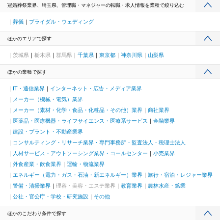
冠婚葬祭業界、埼玉県、管理職・マネジャーの転職・求人情報を業種で絞り込む
葬儀
ブライダル・ウェディング
ほかのエリアで探す
茨城県
栃木県
群馬県
千葉県
東京都
神奈川県
山梨県
ほかの業種で探す
IT・通信業界
インターネット・広告・メディア業界
メーカー（機械・電気）業界
メーカー（素材・化学・食品・化粧品・その他）業界
商社業界
医薬品・医療機器・ライフサイエンス・医療系サービス
金融業界
建設・プラント・不動産業界
コンサルティング・リサーチ業界・専門事務所・監査法人・税理士法人
人材サービス・アウトソーシング業界・コールセンター
小売業界
外食産業・飲食業界
運輸・物流業界
エネルギー（電力・ガス・石油・新エネルギー）業界
旅行・宿泊・レジャー業界
警備・清掃業界
理容・美容・エステ業界
教育業界
農林水産・鉱業
公社・官公庁・学校・研究施設
その他
ほかのこだわり条件で探す