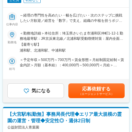
正社員
転勤なし
～経理の専門性を高めたい・幅を広げたい・次のステップに挑戦
したい方歓迎／経営を「数字」で支え、組織の中核を担うポジシ
仕事内容
ョン／複数事業・多数拠点を持つグループ経営を支えるやりがい
あり／安定基盤＆事業拡大中～
＜勤務地詳細＞本社住所：埼玉県さいたま市浦和区仲町1-12-1 勤
務地最寄駅：JR京浜東北線／北浦和駅受動喫煙対策：屋内全面禁
■求人ポイント：
勤務地
煙変更の範囲：会社の定める事業所
【最寄り駅】
・経理経験があれば花形の決算に挑戦可能！
浦和駅、北浦和駅、中浦和駅
・業界トップの立ち位置で将来性も安定◎
＜予定年収＞500万円～700万円＜賃金形態＞月給制固定給制＜賃
■業務内容：
金内訳＞月額（基本給）：400,000円～500,000円＜月給＞
冠婚葬祭事業を展開している当社で経理業務をお任せ。
給与
400,000円～500,000円＜昇給有無＞有＜残業手当＞有＜給与補足
本社経理は2名体制。
＞※給与詳細は経験・年齢・能力などを充分考慮し話し合いのうえ
月次・年次決算の内容確認、ご提案から始めていただきます。
決定します。■賞与：年2回（7月・12月）賃金はあくまでも目安
先々は下記の業務までお任せ予定です。
の金額であり、選考を通じて上下する可能性があります。月給(月
応募依頼する
気になる
額)は固定手当を含めた表記です。
（エージェントサービス）
■業務詳細：
・入出金管理
・月次決算、四半期決算、年次決算
・キャッシュや出納の管理
【大宮駅/転勤無】事務局長代理◆エリア最大規模の霊
・売掛金・買掛金管理
園の運営・管理◆安定性◎・週休2日制
など
公益財団法人青葉園