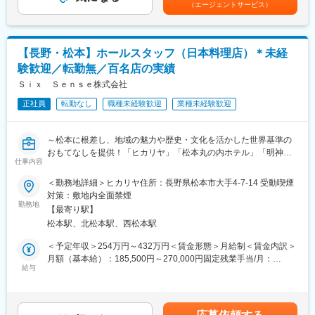
ンだけが認められる「ルレ・エ・シャトー」に認定！）
（エージェントサービス）
客に活かしていただけます。
考を通じて上下する可能性があります。月給(月額)は固定手当を含
・その他、その土地ならではの雰囲気や特徴を生かして、里山の
◎お客様にもっとこうしたほうが良いのでは。といったアイデア
めた表記です。
伝統や自然を体験できるの古民家宿泊施設や、歴史ある空間で結
や、提案ができるような方は向いています。
婚式ができるウエディング事業なども展開しております。
【長野・松本】ホールスタッフ（日本料理店）＊未経
■職務の魅力・特徴
変更の範囲：会社の定める業務
験歓迎／転勤無／百名店の実績
「松本城に行くけど他にお勧めスポットはある？」「地酒を買う
のに良いお店を教えてほしい」など松本近郊の観光スポットをご
Ｓｉｘ Ｓｅｎｓｅ株式会社
案内したり、記念日などのサプライズ対応を行ったり！お客様1組
正社員
転勤なし
職種未経験歓迎
業種未経験歓迎
にじっくりと関わっていけるのが当社で働く魅力で、松本の旬な
食材や歴史ある風景を楽しんでいただくような丁寧な接客を心掛
けています。
～松本に根差し、地域の魅力や歴史・文化を活かした世界基準の
おもてなしを提供！「ヒカリヤ」「松本丸の内ホテル」「明神
■実績
仕事内容
館」を展開する扉グループ～
・一流のホテル、レストランで構成される「ルレ・エ・シャト
＜勤務地詳細＞ヒカリヤ住所：長野県松本市大手4-7-14 受動喫煙
ー」に加盟！
■職務内容
対策：敷地内全面禁煙
・レストランガイド「ゴ・エ・ミヨ」に 「ヒカリヤニシ」が松本
地産の厳選食材を活かした日本料理店「ヒカリヤヒガシ」で料飲
勤務地
市で初掲載！
【最寄り駅】
サービススタッフとしてご勤務いただきます。
・Satoyama villa 本陣 「ウェルネスディスティネーション アワー
松本駅、北松本駅、西松本駅
・お客様のお席までのご案内
ド」受賞
・お料理、飲料のご提供及びお料理の説明
＜予定年収＞254万円～432万円＜賃金形態＞月給制＜賃金内訳＞
・「TRAIN SUITE 四季島」のランチを 総料理長 田邉真宏が３年
・下膳、片付け 等
月額（基本給）：185,500円～270,000円固定残業手当/月：
連続で担当
給与
26,750円～39,000円（固定残業時間20時間0分/月）超過した時間
■職務の魅力・特徴
外労働の残業手当は追加支給＜月給＞212,250円～309,000円（一
■会社の魅力・特徴
ヒカリヤヒガシは明治初期のお屋敷を改装した趣のある日本料理
律手当を含む）＜昇給有無＞有＜残業手当＞有＜給与補足＞■昇
当社は『Sense of Place（その土地の感覚が味わえるウェルネス
店です。記念日や人生の節目等のハレの日にご利用いただくこと
給：あり（月1,000円～）■賞与：あり※昇給・賞与は会社業績・
リゾート）』をコンセプトに、旅館・ホテル・レストラン・ウエ