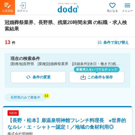
会員登録
ログイン
気になる
メニュー
冠婚葬祭業界、長野県、残業20時間未満
の転職・求人検
索結果
13
条件で並び替え
件
現在の検索条件
[勤務地]長野県 [業種]冠婚葬祭業界 [詳細条件](休日・働き方)残業20時間未満
新着求人をいつでもチェック
条件の変更
この条件を保存
長野県
のみで募集中
NEW
【長野・松本】扉温泉明神館フレンチ料理長 ※世界的
なルレ・エ・シャトー認定！／地域の食材利用◎
株式会社明神館