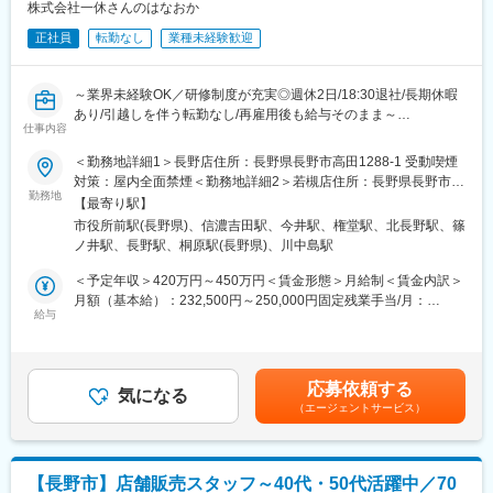
株式会社一休さんのはなおか
■施設の魅力・特徴
正社員
転勤なし
業種未経験歓迎
標高1,050m・八ヶ岳中信高原国定公園の大自然の中に佇み、自然
の恵みや自分を取り戻すような癒しを感じられる「和のリゾー
ト」の『扉温泉 明神館』です！厳格な審査をクリアしたホテル・
～業界未経験OK／研修制度が充実◎週休2日/18:30退社/長期休暇
レストランだけが認められる「ルレ・エ・シャトー」に認定！日
あり/引越しを伴う転勤なし/再雇用後も給与そのまま～
本では稀有であり、全国各地のお客様にご利用いただいておりま
仕事内容
す。
■採用背景
＜勤務地詳細1＞長野店住所：長野県長野市高田1288-1 受動喫煙
当社は、昭和38年の創業時より地元の皆さまに親しまれ供養の専
対策：屋内全面禁煙＜勤務地詳細2＞若槻店住所：長野県長野市稲
■扉グループの魅力・特徴
門店としてこれまで続けてまいりました。
勤務地
田1-34-4 受動喫煙対策：屋内全面禁煙＜勤務地詳細3＞川中島店
当社は『Sense of Place（その土地の感覚が味わえるウェルネス
【最寄り駅】
お客様が「心の豊かさと仕合せな暮らし」を実現するためのお手
住所：長野県長野市川中島町原465-2 受動喫煙対策：屋内全面禁
リゾート）』をコンセプトに、旅館・ホテル・レストラン・ウエ
市役所前駅(長野県)、信濃吉田駅、今井駅、権堂駅、北長野駅、篠
伝いをおります。
煙変更の範囲：会社の定める事業所
ディング・古民家宿泊・福祉事業所などを展開！グループ全体の
ノ井駅、長野駅、桐原駅(長野県)、川中島駅
シナジー効果を活用しながら、松本に貢献しています。
■職務概要
＜予定年収＞420万円～450万円＜賃金形態＞月給制＜賃金内訳＞
◎『扉温泉 明神館』や、松本城に最も近くて松本の歴史を感じら
仏壇・墓地・霊園等の販売事業を行う当社にて、来店頂くお客様
月額（基本給）：232,500円～250,000円固定残業手当/月：
れる『松本丸の内ホテル』、130年以上前に建てられた名門商家
の状況や想いをヒアリングしながら情報提供し、関係構築を行い
給与
67,500円～80,000円（固定残業時間36時間0分/月）超過した時間
にて日本料理やフレンチが楽しめる『光屋（ひかるや）』などを
商品提案します。購入商品の管理・アフターサービスまでお任せ
外労働の残業手当は追加支給＜月給＞300,000円～330,000円（一
運営しています。
いたします。
律手当を含む）＜昇給有無＞有＜残業手当＞有＜給与補足＞■モデ
ル年収▼店長3年目／年収617万円（月給40万円（手当含む）＋賞
総料理長のもと、「扉温泉明神館」での勤務がメインとなります
応募依頼する
■具体的な業務内容
気になる
与2回（60万円）＋特別報酬（70万円） ▼店長15年目／年収1064
が、グループ内の「ヒカリヤニシ」での業務をお願いする場合も
（エージェントサービス）
◎お客様の想いに寄り添った仏壇
万円（月給60円（手当含む）＋賞与2回（144万円）＋特別報酬
ございます。
・墓石のご提案◎店舗運営（売上・在庫管理、スタッフ育成な
（200万円）■キャリアアップ店長（1等級～3等級)→スーパーバ
ど）
イザー（4等級)→役員賃金はあくまでも目安の金額であり、選考
◎チラシやSNS、地域イベントなどの販促活動
を通じて上下する可能性があります。月給(月額)は固定手当を含め
【長野市】店舗販売スタッフ～40代・50代活躍中／70
◎少人数チームのマネジメント（1店舗3～5名）など