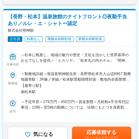
◎お客様の想いに寄り添った仏壇
（200万円）■キャリアアップ店長（1等級～3等級)→スーパーバ
亡き方のこと、ご家族のこと、一つひとつを知り、ご供養の想い
・墓石のご提案◎店舗運営（売上・在庫管理、スタッフ育成な
イザー（4等級)→役員賃金はあくまでも目安の金額であり、選考
を形にし、信頼関係の中で「ありがとう」と お客様から感謝さ
ど）
を通じて上下する可能性があります。月給(月額)は固定手当を含め
れ、ご家族の絆とサポートできる大変やりがいのある仕事です。
【長野・松本】温泉旅館のナイトフロント◎夜勤手当
◎チラシやSNS、地域イベントなどの販促活動
た表記です。
(2)ワークライフバランスの充実
あり／ルレ・エ・シャトー認定
◎少人数チームのマネジメント（1店舗3～5名）など
仕事とプライベートや家庭の両立が出来るよう、定時退社を推奨
株式会社明神館
しています。その為社員のほとんどが18:30には退社しています！
■職務の特徴
(3)定年後も働ける会社
正社員
転勤なし
職種未経験歓迎
業種未経験歓迎
葬儀や四十九日までの計画もサポートする為、お客様の気持ちに
70歳まで待遇変わらずに再雇用しているので、定年後も長く働け
寄り添いニーズに合った提案をする力が求められます。 お仏壇・
る環境です。
お墓の知識のほか弔事全般に関する知識はもちろん、様々な相談
～松本に根差し、地域の魅力や歴史・文化を活かした世界基準の
内容にも対応するスキルが大切です。
変更の範囲：会社の定める業務
おもてなしを提供／「ヒカリヤ」「松本丸の内ホテル」「明神
仕事内容
館」を展開する扉グループ～
■教育体制
＜勤務地詳細＞扉温泉明神館住所：長野県松本市入山辺8967 勤務
店長候補向け研修「一休さん塾」で安心スタート理念・マネジメ
■職務内容
地最寄駅：JR篠ノ井線／松本駅受動喫煙対策：敷地内全面禁煙変
ント・マーケティングを学べる社内塾。年8回開催で実践に役立
「扉温泉・明神館」で旅館接客スタッフとして、ナイトフロント
勤務地
更の範囲：会社の定める事業所
つ“経営の基礎”が身につきます。
【最寄り駅】
業務（予約受付・チェックイン・チェックアウト）をお任せしま
南松本駅
す。
■過去の中途採用実績
＜予定年収＞279万円～450万円＜賃金形態＞月給制※手当等付記
百貨店販売員、建築資材営業、葬祭ディレクター、カーディーラ
・夜間・早朝におけるお客様への対応（電話応対含む）
事項：22時～翌5時の勤務については、法律にもとづき深夜割増
ー、紳士服販売員、ホテル・旅館などからご転職されています。
・パソコン入力業務（予約入力など）
給与
賃金となります。＜賃金内訳＞月額（基本給）：185,500円～
様々な業界出身の20代・30代・40代・50代の方が活躍していま
・夜間・早朝におけるチェックイン、チェックアウト業務など
270,000円その他固定手当/月：47,000円～52,000円＜月給＞
す！
・その他接客に関わる業務全般
232,500円～322,000円＜昇給有無＞有＜残業手当＞有＜給与補足
※夜勤手当アリ
＞■昇給：あり■賞与：あり■明神館手当：3,000～8,000円■夜勤手
■魅力ポイント
応募依頼する
気になる
当：44,000円■資格手当に関してＴＯＥＩＣの点数により手当額
(1)お客様に感謝されるお仕事
（エージェントサービス）
■施設の魅力・特徴