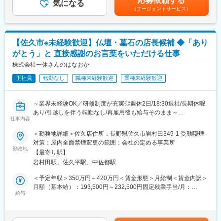
応募依頼する
も多く、お客様の大切な瞬間を共にお作りする喜びを感じれま
気になる
勤務評定によります。賃金はあくまでも目安の金額であり、選考
ディング・古民家宿泊・福祉事業所などを展開！グループ全体の
（エージェントサービス）
す。
を通じて上下する可能性があります。月給(月額)は固定手当を含め
シナジー効果を活用しながら、松本に貢献しています。
た表記です。
■会社の魅力・特徴
◎『扉温泉 明神館』や、松本城に最も近くて松本の歴史を感じら
当社は『Sense of Place（その土地の感覚が味わえるウェルネス
れる『松本丸の内ホテル』、130年以上前に建てられた名門商家
【佐久市※未経験歓迎】仏壇・墓石の店長候補 ◆「あり
リゾート）』をコンセプトに、旅館・ホテル・レストラン・ウエ
にて日本料理やフレンチが楽しめる『ヒカリヤ』などを運営して
がとう」と 直接感謝のお言葉をいただける仕事
ディング・古民家宿泊・福祉事業所などを展開！グループ全体の
います。
シナジー効果を活用しながら、松本に貢献しています。
株式会社一休さんのはなおか
◎「古民家を活用した里山地域の活性化」「芸術祭の開催」「福
◎『明神館』や『ヒカリヤニシ』は、厳格な審査をクリアしたホ
祉事業所の開所」など、松本城界隈の企業や商店、自治体と連携
正社員
転勤なし
職種未経験歓迎
業種未経験歓迎
テル・レストランだけが認められる「ルレ・エ・シャトー」に認
し、松本の良いものを地域と一緒にブランディングし、発信して
定！日本では稀有であり、全国各地のお客様にご利用いただいて
いく活動も行っております。
おります。
～業界未経験OK／研修制度が充実◎週休2日/18:30退社/長期休暇
◎「地域と一緒に成長」「地域のモノ・コトを発信」：松本城周
あり/引越しを伴う転勤なし/再雇用後も給与そのまま～
辺を盛り上げていくことを目的に「松本城・三の丸倶楽部」に参
仕事内容
画！「古民家を活用した里山地域の活性化」「芸術祭の開催」
■採用背景
＜勤務地詳細＞佐久店住所：長野県佐久市岩村田349-1 受動喫煙
「福祉事業所の開所」など、松本城界隈の企業や商店、自治体と
当社は、昭和38年の創業時より地元の皆さまに親しまれ供養の専
対策：屋内全面禁煙変更の範囲：会社の定める事業所
連携し、松本の良いものを地域と一緒にブランディングし、発信
門店としてこれまで続けてまいりました。
勤務地
していく活動も行っております。
【最寄り駅】
お客様が「心の豊かさと仕合せな暮らし」を実現するためのお手
◎標高1,050m・八ヶ岳中信高原国定公園の大自然の中に佇み、自
岩村田駅、佐久平駅、中佐都駅
伝いをおります。
然の恵みや自分を取り戻すような癒しを感じられる「和のリゾー
＜予定年収＞350万円～420万円＜賃金形態＞月給制＜賃金内訳＞
ト」の『扉温泉 明神館』や、松本城に最も近くて松本の歴史を感
■職務概要
月額（基本給）：193,500円～232,500円固定残業手当/月：
じられる『松本丸の内ホテル』、130年以上前に建てられた名門
仏壇・墓地・霊園等の販売事業を行う当社にて、来店頂くお客様
給与
56,500円～67,500円（固定残業時間36時間0分/月）超過した時間
商家にて日本料理やフレンチが楽しめる『光屋（ひかるや）』な
の状況や想いをヒアリングしながら情報提供し、関係構築を行い
外労働の残業手当は追加支給＜月給＞250,000円～300,000円（一
どを運営しています。
商品提案します。購入商品の管理・アフターサービスまでお任せ
律手当を含む）＜昇給有無＞有＜残業手当＞有＜給与補足＞■モデ
いたします。