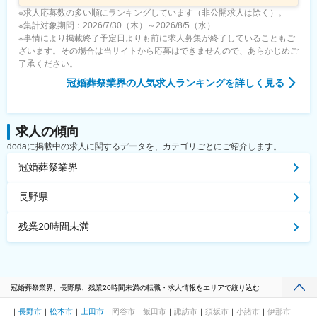
※求人応募数の多い順にランキングしています（非公開求人は除く）。
※集計対象期間：2026/7/30（木）～2026/8/5（水）
※事情により掲載終了予定日よりも前に求人募集が終了していることもご
ざいます。その場合は当サイトから応募はできませんので、あらかじめご
了承ください。
冠婚葬祭業界
の人気求人ランキングを詳しく見る
求人の傾向
dodaに掲載中の求人に関するデータを、カテゴリごとにご紹介します。
冠婚葬祭業界
長野県
残業20時間未満
冠婚葬祭業界、長野県、残業20時間未満の転職・求人情報をエリアで絞り込む
長野市
松本市
上田市
岡谷市
飯田市
諏訪市
須坂市
小諸市
伊那市