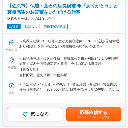
(2)ワークライフバランスの充実
・ご来店されたお客様の想いや考えなどをお伺いしながら、お客
あります。月給(月額)は固定手当を含めた表記です。
仕事とプライベートや家庭の両立が出来るよう、定時退社を推奨
【佐久市】仏壇・墓石の店長候補 ◆「ありがとう」と
様の故人への想いに合わせた商品を提案
しています。その為社員のほとんどが18:30には退社しています！
直接感謝のお言葉をいただける仕事
・ご購入された商品のお引渡しまでの管理およびアフターサービ
(3)定年後も働ける会社
スの提供
株式会社一休さんのはなおか
70歳まで待遇変わらずに再雇用しているので、定年後も長く働け
・書類作成（提案書・見積書等）等
る環境です。
正社員
転勤なし
業種未経験歓迎
■就業環境
残業平均10時間とワークライフバランスの充実実現。
変更の範囲：会社の定める業務
～業界未経験OK／研修制度が充実◎週休2日/18:30退社/長期休暇
仏壇・仏具は計画的に購入される方が多いため、緊急の突発対応
あり/引越しを伴う転勤なし/再雇用後も給与そのまま～
がなく計画的に働くことができます。転勤はほどんとございませ
仕事内容
ん。
■採用背景
＜勤務地詳細＞佐久店住所：長野県佐久市岩村田349-1 受動喫煙
当社は、昭和38年の創業時より地元の皆さまに親しまれ供養の専
対策：屋内全面禁煙変更の範囲：会社の定める事業所
■評価制度
門店としてこれまで続けてまいりました。
勤務地
目標数値よりもアドバイザーとして顧客にいかに信頼されている
【最寄り駅】
お客様が「心の豊かさと仕合せな暮らし」を実現するためのお手
かを図るため、"お客様アンケート"を実施、評価に組み込んでいま
岩村田駅、佐久平駅、中佐都駅
伝いをおります。
す。ただの物売りではなく、お客様の不安を取り除くアドバイス
＜予定年収＞420万円～450万円＜賃金形態＞月給制＜賃金内訳＞
を行っていただきます。
■職務概要
月額（基本給）：232,500円固定残業手当/月：67,500円（固定残
お客様の予算内でしっかり供養できるよう導いていただきます。
仏壇・墓地・霊園等の販売事業を行う当社にて、来店頂くお客様
給与
業時間36時間0分/月）超過した時間外労働の残業手当は追加支給
の状況や想いをヒアリングしながら情報提供し、関係構築を行い
＜月給＞300,000円（一律手当を含む）＜昇給有無＞有＜残業手
■入社後
商品提案します。購入商品の管理・アフターサービスまでお任せ
当＞有＜給与補足＞■モデル年収▼店長3年目／年収617万円（月
配属先の店長のもと業務を覚えて頂きます。個人別にスキルシー
いたします。
給40万円（手当含む）＋賞与2回（60万円）＋特別報酬（70万
トを作成し指導致しますので、ご安心下さい。
応募依頼する
気になる
円） ▼店長15年目／年収1064万円（月給60円（手当含む）＋賞
（エージェントサービス）
■具体的な業務内容
与2回（144万円）＋特別報酬（200万円）■キャリアアップ店長
■当社の魅力
◎お客様の想いに寄り添った仏壇
（1等級～3等級)→スーパーバイザー（4等級)→役員賃金はあくま
＜お客様より感謝いただける職種です＞