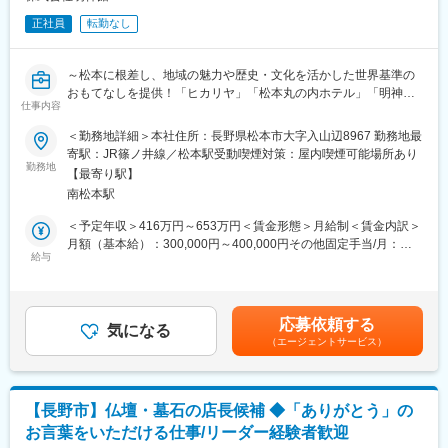
正社員
転勤なし
～松本に根差し、地域の魅力や歴史・文化を活かした世界基準の
おもてなしを提供！「ヒカリヤ」「松本丸の内ホテル」「明神
仕事内容
館」を展開する扉グループ～
＜勤務地詳細＞本社住所：長野県松本市大字入山辺8967 勤務地最
■職務内容
寄駅：JR篠ノ井線／松本駅受動喫煙対策：屋内喫煙可能場所あり
扉温泉明神館の「ナチュレフレンチ菜」（フレンチ料理）にて料
勤務地
【最寄り駅】
理長としてご勤務いただきます。 ご経験によりお任せする内容は
南松本駅
変わりますが、メニューの考案、食材の仕入れ、原価管理、人材
教育等の業務にも携わっていただきます。
＜予定年収＞416万円～653万円＜賃金形態＞月給制＜賃金内訳＞
月額（基本給）：300,000円～400,000円その他固定手当/月：
【主な業務】
給与
3,000円～8,000円固定残業手当/月：43,800円～59,000円（固定
・材料の準備、仕込み、調理、盛付、梱包等の調理業務全般
残業時間20時間0分/月）超過した時間外労働の残業手当は追加支
・食材の仕入れ調達、在庫管理、原価管理 ・新メニューの考案
給＜月給＞346,800円～467,000円（一律手当を含む）＜昇給有無
＞有＜残業手当＞有＜給与補足＞■昇給：あり■賞与：あり賃金は
応募依頼する
気になる
あくまでも目安の金額であり、選考を通じて上下する可能性があ
（エージェントサービス）
■職務の魅力・特徴
ります。月給(月額)は固定手当を含めた表記です。
松本の豊かな農産物を厳選し、旬の地場産食材をふんだんに用い
たお料理の数々を、国内・海外からお越しのお客様にご提供する
お仕事です。世界的なホテル・レストランの会員組織『ルレ・
【長野市】仏壇・墓石の店長候補 ◆「ありがとう」の
エ・シャトー』のクオリティのナチュラルフレンチや日本料理を
お言葉をいただける仕事/リーダー経験者歓迎
提供しております。