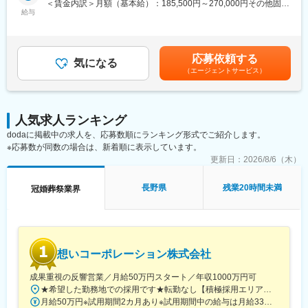
す！
＜賃金内訳＞月額（基本給）：185,500円～270,000円その他固定
・電話応対
給与
手当/月：3,000円～8,000円固定残業手当/月：27,200円～40,200
・その他接客に関わる業務全般
■魅力ポイント
円（固定残業時間20時間0分/月）超過した時間外労働の残業手当
(1)お客様に感謝されるお仕事
は追加支給＜月給＞215,700円～318,200円（一律手当を含む）＜
■施設の魅力・特徴
大切なご家族を亡くされた皆様の心に寄り添う仕事です。
昇給有無＞有＜残業手当＞有＜給与補足＞■昇給：あり■賞与：あ
応募依頼する
標高1,050m・八ヶ岳中信高原国定公園の大自然の中に佇み、自然
気になる
亡き方のこと、ご家族のこと、一つひとつを知り、ご供養の想い
り■明神館手当：3,000～8,000円■資格手当に関してＴＯＥＩＣの
（エージェントサービス）
の恵みや自分を取り戻すような癒しを感じられる「和のリゾー
を形にし、信頼関係の中で「ありがとう」と お客様から感謝さ
点数により手当額は決定します。６００点以上 ：１万円、７５０
ト」の『扉温泉 明神館』です！厳格な審査をクリアしたホテル・
れ、ご家族の絆とサポートできる大変やりがいのある仕事です。
点以上 ：２万円、８００点以上：３万円賃金はあくまでも目安の
レストランだけが認められる「ルレ・エ・シャトー」に認定！日
(2)ワークライフバランスの充実
金額であり、選考を通じて上下する可能性があります。月給(月額)
本では稀有であり、全国各地のお客様にご利用いただいておりま
仕事とプライベートや家庭の両立が出来るよう、定時退社を推奨
は固定手当を含めた表記です。
人気求人ランキング
す。
しています。その為社員のほとんどが18:30には退社しています！
dodaに掲載中の求人を、応募数順にランキング形式でご紹介します。
(3)定年後も働ける会社
※応募数が同数の場合は、新着順に表示しています。
■英語スキルが生かせる◎
70歳まで待遇変わらずに再雇用しているので、定年後も長く働け
未経験であっても英語力を活かしたい方であれば活躍できる環境
更新日：
2026/8/6（木）
る環境です。
です◎
≪資格手当（ＴＯＥＩＣ）≫
長野県
残業20時間未満
冠婚葬祭業界
・６００点以上：１万円
変更の範囲：会社の定める業務
・７５０点以上：２万円
・８００点以上：３万円
■扉グループの魅力・特徴
想いコーポレーション株式会社
当社は『Sense of Place（その土地の感覚が味わえるウェルネス
リゾート）』をコンセプトに、旅館・ホテル・レストラン・ウエ
成果重視の反響営業／月給50万円スタート／年収1000万円可
ディング・古民家宿泊・福祉事業所などを展開しております。
★希望した勤務地での採用です★転勤なし【積極採用エリア】巣鴨本部（本社）立川支部愛知支部大阪支部広島支部岡山支部栃木支部静岡支部【その他採用エリア】北海道、青森、秋田、岩手、宮城、山形、福島、茨城、群馬、埼玉、千葉、神奈川、新潟、富山、石川、福井、岐阜、長野、山梨、三重、滋賀、京都、兵庫、奈良、和歌山、鳥取、島根、山口、徳島、香川、愛媛、高知、福岡、佐賀、長崎、熊本、大分、宮崎、鹿児島、沖縄※勤務地の詳細は当社ホームページをご参照ください。
・1931年～の歴史ある「扉温泉・明神館」や、松本の歴史的な名
月給50万円※試用期間2カ月あり※試用期間中の給与は月給33万円です。※いずれも固定残業代（月40時間分・7万5,000 円）を含み、超過分は別途支給します。【キャリアごとの月給イメージ】・月給50万円～：一般社員・月給80万円～：マネージャー候補3カ月間の売上成績に応じて、その後3カ月間の給与にインセンティブが上乗せされる仕組みです。（例1～3月の成績が、4～6月の給与に加算）中には、月30万円のインセンティブを手にする社員もいます。反響営業とはいえ、当社では、成果に見合う待遇を明確に用意しています。