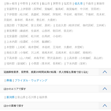
駒ヶ根市
中野市
大町市
飯山市
茅野市
塩尻市
佐久市
千曲市
東御市
安曇野市
上伊那郡（辰野町、箕輪町、飯島町、南箕輪村、中川村、宮田村）
下伊那郡（松川町、高森町、阿南町、阿智村、平谷村、根羽村、下條村、売木村、
天龍村、泰阜村、喬木村、豊丘村、大鹿村）
諏訪郡（下諏訪町、富士見町、原村）
北佐久郡（軽井沢町、御代田町、立科町）
東筑摩郡（麻績村、生坂村、山形村、朝日村、筑北村）
北安曇郡（池田町、松川村、白馬村、小谷村）
上水内郡（信濃町、小川村、飯綱町）
木曽郡（上松町、南木曽町、木祖村、王滝村、大桑村、木曽町）
南佐久郡（小海町、川上村、南相木村、北相木村、佐久穂町、南牧村）
下高井郡（山ノ内町、木島平村、野沢温泉村）
上高井郡（小布施町、高山村）
埴科郡（坂城町）
小県郡（青木村、長和町）
下水内郡（栄村）
冠婚葬祭業界、長野県、残業20時間未満の転職・求人情報を業種で絞り込む
葬儀
ブライダル・ウェディング
ほかのエリアで探す
新潟県
富山県
石川県
福井県
ほかの業種で探す