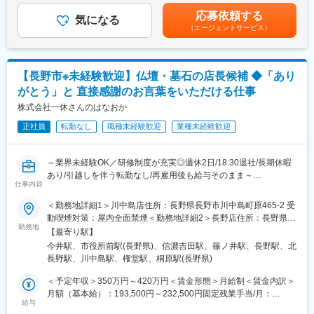
お仕事です。世界的なホテル・レストランの会員組織『ルレ・
昇給有無＞有＜残業手当＞有＜給与補足＞■昇給：あり■賞与：あ
■魅力ポイント
応募依頼する
エ・シャトー』のクオリティのナチュラルフレンチや日本料理を
気になる
り賃金はあくまでも目安の金額であり、選考を通じて上下する可
(1)お客様に感謝されるお仕事
（エージェントサービス）
提供しております。
能性があります。月給(月額)は固定手当を含めた表記です。
大切なご家族を亡くされた皆様の心に寄り添う仕事です。
亡き方のこと、ご家族のこと、一つひとつを知り、ご供養の想い
■施設の魅力・特徴
を形にし、信頼関係の中で「ありがとう」と お客様から感謝さ
標高1,050m・八ヶ岳中信高原国定公園の大自然の中に佇み、自然
れ、ご家族の絆とサポートできる大変やりがいのある仕事です。
【長野市※未経験歓迎】仏壇・墓石の店長候補 ◆「あり
の恵みや自分を取り戻すような癒しを感じられる「和のリゾー
(2)ワークライフバランスの充実
がとう」と 直接感謝のお言葉をいただける仕事
ト」の『扉温泉 明神館』です！厳格な審査をクリアしたホテル・
仕事とプライベートや家庭の両立が出来るよう、定時退社を推奨
レストランだけが認められる「ルレ・エ・シャトー」に認定！日
株式会社一休さんのはなおか
しています。その為社員のほとんどが18:30には退社しています！
本では稀有であり、全国各地のお客様にご利用いただいておりま
(3)定年後も働ける会社
正社員
転勤なし
職種未経験歓迎
業種未経験歓迎
す。
70歳まで待遇変わらずに再雇用しているので、定年後も長く働け
る環境です。
■扉グループの魅力・特徴
～業界未経験OK／研修制度が充実◎週休2日/18:30退社/長期休暇
当社は『Sense of Place（その土地の感覚が味わえるウェルネス
変更の範囲：会社の定める業務
あり/引越しを伴う転勤なし/再雇用後も給与そのまま～
リゾート）』をコンセプトに、旅館・ホテル・レストラン・ウエ
仕事内容
ディング・古民家宿泊・福祉事業所などを展開！グループ全体の
■採用背景
＜勤務地詳細1＞川中島店住所：長野県長野市川中島町原465-2 受
シナジー効果を活用しながら、松本に貢献しています。
当社は、昭和38年の創業時より地元の皆さまに親しまれ供養の専
動喫煙対策：屋内全面禁煙＜勤務地詳細2＞長野店住所：長野県長
◎『扉温泉 明神館』や、松本城に最も近くて松本の歴史を感じら
門店としてこれまで続けてまいりました。
勤務地
野市高田1288-1 受動喫煙対策：屋内全面禁煙＜勤務地詳細3＞若
れる『松本丸の内ホテル』、130年以上前に建てられた名門商家
【最寄り駅】
お客様が「心の豊かさと仕合せな暮らし」を実現するためのお手
槻店住所：長野県長野市稲田1-34-4 受動喫煙対策：屋内全面禁煙
にて日本料理やフレンチが楽しめる『光屋（ひかるや）』などを
今井駅、市役所前駅(長野県)、信濃吉田駅、篠ノ井駅、長野駅、北
伝いをおります。
変更の範囲：会社の定める事業所
運営しています。
長野駅、川中島駅、権堂駅、桐原駅(長野県)
◎「地域と一緒に成長」「地域のモノ・コトを発信」：松本城周
■職務概要
＜予定年収＞350万円～420万円＜賃金形態＞月給制＜賃金内訳＞
辺を盛り上げていくことを目的に「松本城・三の丸倶楽部」に参
仏壇・墓地・霊園等の販売事業を行う当社にて、来店頂くお客様
月額（基本給）：193,500円～232,500円固定残業手当/月：
画！「古民家を活用した里山地域の活性化」「芸術祭の開催」
の状況や想いをヒアリングしながら情報提供し、関係構築を行い
給与
56,500円～67,500円（固定残業時間36時間0分/月）超過した時間
「福祉事業所の開所」など、松本城界隈の企業や商店、自治体と