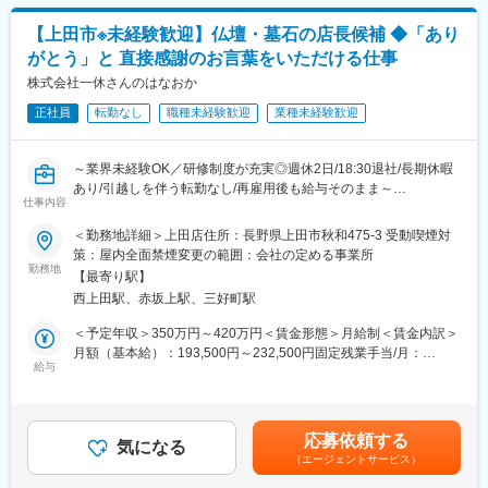
・墓石のご提案◎店舗運営（売上・在庫管理、スタッフ育成な
でも目安の金額であり、選考を通じて上下する可能性がありま
供養のことを検討し始める時、多くの方が「初めてのことで、わ
ど）
す。月給(月額)は固定手当を含めた表記です。
からないことがわからない」という不安をお持ちです。
【上田市※未経験歓迎】仏壇・墓石の店長候補 ◆「あり
◎チラシやSNS、地域イベントなどの販促活動
誰にも相談できず心が落ちかないといったお気持ちもあると思い
がとう」と 直接感謝のお言葉をいただける仕事
◎少人数チームのマネジメント（1店舗3～5名）など
ます。
株式会社一休さんのはなおか
このような不安の中で、私たちは誠心誠意お応えし、お客様の状
■職務の特徴
況や背景をお聴きする、不安や疑問にわかりやすくお答えし、お
正社員
転勤なし
職種未経験歓迎
業種未経験歓迎
葬儀や四十九日までの計画もサポートする為、お客様の気持ちに
客様に寄り添いニーズにあったものをご提案致します。
寄り添いニーズに合った提案をする力が求められます。 お仏壇・
お墓の知識のほか弔事全般に関する知識はもちろん、様々な相談
変更の範囲：会社の定める業務
～業界未経験OK／研修制度が充実◎週休2日/18:30退社/長期休暇
内容にも対応するスキルが大切です。
あり/引越しを伴う転勤なし/再雇用後も給与そのまま～
仕事内容
■教育体制
■採用背景
＜勤務地詳細＞上田店住所：長野県上田市秋和475-3 受動喫煙対
店長候補向け研修「一休さん塾」で安心スタート理念・マネジメ
当社は、昭和38年の創業時より地元の皆さまに親しまれ供養の専
策：屋内全面禁煙変更の範囲：会社の定める事業所
ント・マーケティングを学べる社内塾。年8回開催で実践に役立
門店としてこれまで続けてまいりました。
勤務地
つ“経営の基礎”が身につきます。
【最寄り駅】
お客様が「心の豊かさと仕合せな暮らし」を実現するためのお手
西上田駅、赤坂上駅、三好町駅
伝いをおります。
■過去の中途採用実績
＜予定年収＞350万円～420万円＜賃金形態＞月給制＜賃金内訳＞
百貨店販売員、建築資材営業、葬祭ディレクター、カーディーラ
■職務概要
月額（基本給）：193,500円～232,500円固定残業手当/月：
ー、紳士服販売員、ホテル・旅館などからご転職されています。
仏壇・墓地・霊園等の販売事業を行う当社にて、来店頂くお客様
給与
56,500円～67,500円（固定残業時間36時間0分/月）超過した時間
様々な業界出身の20代・30代・40代・50代の方が活躍していま
の状況や想いをヒアリングしながら情報提供し、関係構築を行い
外労働の残業手当は追加支給＜月給＞250,000円～300,000円（一
す！
商品提案します。購入商品の管理・アフターサービスまでお任せ
律手当を含む）＜昇給有無＞有＜残業手当＞有＜給与補足＞■モデ
いたします。
ル年収▼店長3年目／年収617万円（月給40万円（手当含む）＋賞
■魅力ポイント
応募依頼する
気になる
与2回（60万円）＋特別報酬（70万円） ▼店長15年目／年収1064
(1)お客様に感謝されるお仕事
（エージェントサービス）
■具体的な業務内容
万円（月給60円（手当含む）＋賞与2回（144万円）＋特別報酬
大切なご家族を亡くされた皆様の心に寄り添う仕事です。
◎お客様の想いに寄り添った仏壇