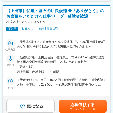
（200万円）■キャリアアップ店長（1等級～3等級)→スーパーバ
亡き方のこと、ご家族のこと、一つひとつを知り、ご供養の想い
・墓石のご提案◎店舗運営（売上・在庫管理、スタッフ育成な
イザー（4等級)→役員賃金はあくまでも目安の金額であり、選考
を形にし、信頼関係の中で「ありがとう」と お客様から感謝さ
ど）
を通じて上下する可能性があります。月給(月額)は固定手当を含め
れ、ご家族の絆とサポートできる大変やりがいのある仕事です。
【上田市】仏壇・墓石の店長候補 ◆「ありがとう」の
◎チラシやSNS、地域イベントなどの販促活動
た表記です。
(2)ワークライフバランスの充実
お言葉をいただける仕事/リーダー経験者歓迎
◎少人数チームのマネジメント（1店舗3～5名）など
仕事とプライベートや家庭の両立が出来るよう、定時退社を推奨
株式会社一休さんのはなおか
しています。その為社員のほとんどが18:30には退社しています！
■職務の特徴
(3)定年後も働ける会社
正社員
転勤なし
業種未経験歓迎
葬儀や四十九日までの計画もサポートする為、お客様の気持ちに
70歳まで待遇変わらずに再雇用しているので、定年後も長く働け
寄り添いニーズに合った提案をする力が求められます。 お仏壇・
る環境です。
お墓の知識のほか弔事全般に関する知識はもちろん、様々な相談
～業界未経験OK／研修制度が充実◎週休2日/18:30退社/長期休暇
内容にも対応するスキルが大切です。
変更の範囲：会社の定める業務
あり/引越しを伴う転勤なし/再雇用後も給与そのまま～
仕事内容
■教育体制
■採用背景
＜勤務地詳細＞上田店住所：長野県上田市秋和475-3 受動喫煙対
店長候補向け研修「一休さん塾」で安心スタート理念・マネジメ
当社は、昭和38年の創業時より地元の皆さまに親しまれ供養の専
策：屋内全面禁煙変更の範囲：会社の定める事業所
ント・マーケティングを学べる社内塾。年8回開催で実践に役立
門店としてこれまで続けてまいりました。
勤務地
つ“経営の基礎”が身につきます。
【最寄り駅】
お客様が「心の豊かさと仕合せな暮らし」を実現するためのお手
西上田駅、赤坂上駅、三好町駅
伝いをおります。
■過去の中途採用実績
＜予定年収＞420万円～450万円＜賃金形態＞月給制＜賃金内訳＞
百貨店販売員、建築資材営業、葬祭ディレクター、カーディーラ
■職務概要
月額（基本給）：232,500円～250,000円固定残業手当/月：
ー、紳士服販売員、ホテル・旅館などからご転職されています。
仏壇・墓地・霊園等の販売事業を行う当社にて、来店頂くお客様
給与
67,500円～80,000円（固定残業時間36時間0分/月）超過した時間
様々な業界出身の20代・30代・40代・50代の方が活躍していま
の状況や想いをヒアリングしながら情報提供し、関係構築を行い
外労働の残業手当は追加支給＜月給＞300,000円～330,000円（一
す！
商品提案します。購入商品の管理・アフターサービスまでお任せ
律手当を含む）＜昇給有無＞有＜残業手当＞有＜給与補足＞■モデ
いたします。
ル年収▼店長3年目／年収617万円（月給40万円（手当含む）＋賞
■魅力ポイント
応募依頼する
気になる
与2回（60万円）＋特別報酬（70万円） ▼店長15年目／年収1064
(1)お客様に感謝されるお仕事
（エージェントサービス）
■具体的な業務内容
万円（月給60円（手当含む）＋賞与2回（144万円）＋特別報酬
大切なご家族を亡くされた皆様の心に寄り添う仕事です。