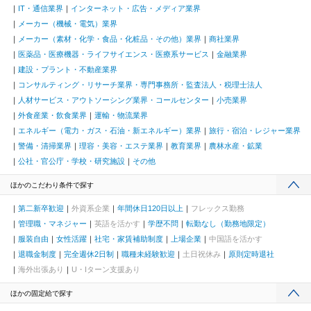
IT・通信業界
インターネット・広告・メディア業界
メーカー（機械・電気）業界
メーカー（素材・化学・食品・化粧品・その他）業界
商社業界
医薬品・医療機器・ライフサイエンス・医療系サービス
金融業界
建設・プラント・不動産業界
コンサルティング・リサーチ業界・専門事務所・監査法人・税理士法人
人材サービス・アウトソーシング業界・コールセンター
小売業界
外食産業・飲食業界
運輸・物流業界
エネルギー（電力・ガス・石油・新エネルギー）業界
旅行・宿泊・レジャー業界
警備・清掃業界
理容・美容・エステ業界
教育業界
農林水産・鉱業
公社・官公庁・学校・研究施設
その他
ほかのこだわり条件で探す
第二新卒歓迎
外資系企業
年間休日120日以上
フレックス勤務
管理職・マネジャー
英語を活かす
学歴不問
転勤なし（勤務地限定）
服装自由
女性活躍
社宅・家賃補助制度
上場企業
中国語を活かす
退職金制度
完全週休2日制
職種未経験歓迎
土日祝休み
原則定時退社
海外出張あり
U・Iターン支援あり
ほかの固定給で探す