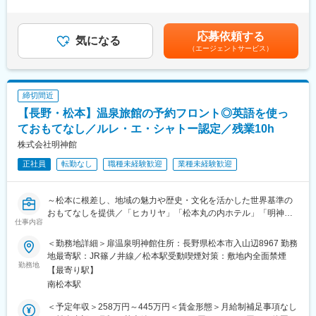
商品提案します。購入商品の管理・アフターサービスまでお任せ
外労働の残業手当は追加支給＜月給＞250,000円～300,000円（一
連携し、松本の良いものを地域と一緒にブランディングし、発信
いたします。
律手当を含む）＜昇給有無＞有＜残業手当＞有＜給与補足＞■モデ
していく活動も行っております。
ル年収▼店長3年目／年収617万円（月給40万円（手当含む）＋賞
応募依頼する
■具体的な業務内容
気になる
与2回（60万円）＋特別報酬（70万円） ▼店長15年目／年収1064
変更の範囲：会社の定める業務
（エージェントサービス）
◎お客様の想いに寄り添った仏壇
万円（月給60円（手当含む）＋賞与2回（144万円）＋特別報酬
・墓石のご提案◎店舗運営（売上・在庫管理、スタッフ育成な
（200万円）■キャリアアップ店長（1等級～3等級)→スーパーバ
ど）
イザー（4等級)→役員賃金はあくまでも目安の金額であり、選考
◎チラシやSNS、地域イベントなどの販促活動
を通じて上下する可能性があります。月給(月額)は固定手当を含め
締切間近
◎少人数チームのマネジメント（1店舗3～5名）など
た表記です。
【長野・松本】温泉旅館の予約フロント◎英語を使っ
■職務の特徴
ておもてなし／ルレ・エ・シャトー認定／残業10h
葬儀や四十九日までの計画もサポートする為、お客様の気持ちに
株式会社明神館
寄り添いニーズに合った提案をする力が求められます。 お仏壇・
正社員
転勤なし
職種未経験歓迎
業種未経験歓迎
お墓の知識のほか弔事全般に関する知識はもちろん、様々な相談
内容にも対応するスキルが大切です。
～松本に根差し、地域の魅力や歴史・文化を活かした世界基準の
■教育体制
おもてなしを提供／「ヒカリヤ」「松本丸の内ホテル」「明神
? 店長候補向け研修「一休さん塾」で安心スタート理念・マネジ
仕事内容
館」を展開する扉グループ～
メント・マーケティングを学べる社内塾。年8回開催で実践に役立
つ“経営の基礎”が身につきます。
＜勤務地詳細＞扉温泉明神館住所：長野県松本市入山辺8967 勤務
■職務内容
地最寄駅：JR篠ノ井線／松本駅受動喫煙対策：敷地内全面禁煙
「扉温泉・明神館」で旅館接客スタッフとして、英語での予約フ
勤務地
■過去の中途採用実績
【最寄り駅】
ロント業務（予約受付・チェックイン・チェックアウト）をお任
百貨店販売員、建築資材営業、葬祭ディレクター、カーディーラ
南松本駅
せします。
ー、紳士服販売員、ホテル・旅館などからご転職されています。
・予約の受付・管理業務
様々な業界出身の20代・30代・40代・50代の方が活躍していま
＜予定年収＞258万円～445万円＜賃金形態＞月給制補足事項なし
・フロント業務（チェックイン、チェックアウト時の対応等）