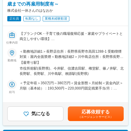
た表記です。
歳までの再雇用制度有～
■職務の特徴
株式会社一休さんのはなおか
葬儀や四十九日までの計画もサポートする為、お客様の気持ちに
正社員
転勤なし
業種未経験歓迎
寄り添いニーズに合った提案をする力が求められます。 お仏壇・
お墓の知識のほか弔事全般に関する知識はもちろん、様々な相談
内容にも対応するスキルが大切です。
【ブランクOK・子育て後の職場復帰応援・家庭やプライベートと
両立しやすい環境】
■教育体制
仕事内容
店長候補向け研修「一休さん塾」で安心スタート理念・マネジメ
当社は、昭和38年の創業時より地元の皆さまに親しまれ供養の専
＜勤務地詳細1＞長野店住所：長野県長野市高田1288-1 受動喫煙
ント・マーケティングを学べる社内塾。年8回開催で実践に役立
門店として、お客様の「心の豊かさと仕合せな暮らし」を実現す
対策：屋内全面禁煙＜勤務地詳細2＞川中島店住所：長野県長野市
つ“経営の基礎”が身につきます。
る為のお手伝いをする事を使命としております。
勤務地
川中島町原465-2 受動喫煙対策：屋内全面禁煙＜勤務地詳細3＞若
【最寄り駅】
槻店住所：長野県長野市稲田1-34-4 受動喫煙対策：屋内全面禁煙
■過去の中途採用実績
市役所前駅(長野県)、今井駅、信濃吉田駅、権堂駅、篠ノ井駅、北
■職務概要
変更の範囲：会社の定める事業所
百貨店販売員、建築資材営業、葬祭ディレクター、カーディーラ
長野駅、長野駅、川中島駅、桐原駅(長野県)
仏壇・墓地・霊園等の販売事業を行う当社にて、店舗へ来店され
ー、紳士服販売員、ホテル・旅館などからご転職されています。
たお客様への接客業務をお任せします。お客様の想いや状況をヒ
＜予定年収＞350万円～380万円＜賃金形態＞月給制＜賃金内訳＞
様々な業界出身の20代・30代・40代・50代の方が活躍していま
アリングし、仏壇やお墓のご提案の他、行政・相続の手続き等ま
月額（基本給）：193,500円～220,000円固定残業手当/月：
す！
で、幅広く提案して頂きます。
給与
56,500円～65,000円（固定残業時間36時間0分/月）超過した時間
＜上田店の目指すお店＞
外労働の残業手当は追加支給＜月給＞250,000円～285,000円（一
■魅力ポイント
【お客様から「また来たい」と思われるお店】です。
律手当を含む）＜昇給有無＞有＜残業手当＞有＜給与補足＞■賞
(1)お客様に感謝されるお仕事
多くのお客様が大切な方を亡くされて、悲しみと不安なお気持ち
与：あり／年2回※評価は結果だけではなく「どれだけお客様に喜
大切なご家族を亡くされた皆様の心に寄り添う仕事です。
応募依頼する
を抱えてご来店されます。そんなお客様に一人一人寄り添い、想
気になる
んで貰えたか」を重視し、賞与へ反映。＜等級制度＞1等級→２等
亡き方のこと、ご家族のこと、一つひとつを知り、ご供養の想い
（エージェントサービス）
いや背景を詳しくお聞きしながらご提案をさせていただきます。
級→3等級→4等級と昇給していきます。また社内表彰制度にてお
を形にし、信頼関係の中で「ありがとう」と お客様から感謝さ
客様と良い関係を築いた人には特別報酬を支給しています。賃金
れ、ご家族の絆とサポートできる大変やりがいのある仕事です。
■具体的な業務内容
はあくまでも目安の金額であり、選考を通じて上下する可能性が