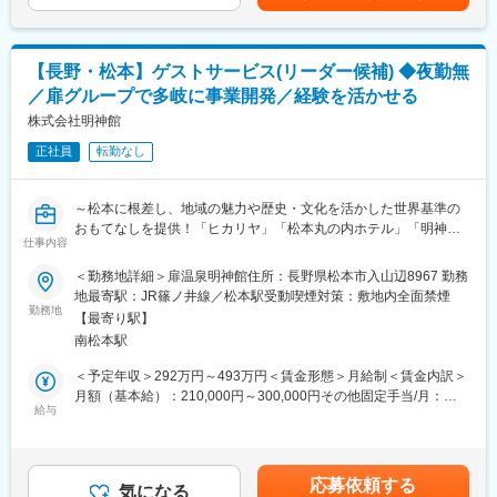
は決定します。（６００点以上 ：１万円、７５０点以上 ：２万
大切なご家族を亡くされた皆様の心に寄り添う仕事です。
標高1,050m・八ヶ岳中信高原国定公園の大自然の中に佇み、自然
円、８００点以上：３万円）賃金はあくまでも目安の金額であ
亡き方のこと、ご家族のこと、一つひとつを知り、ご供養の想い
の恵みや自分を取り戻すような癒しを感じられる「和のリゾー
り、選考を通じて上下する可能性があります。月給(月額)は固定手
を形にし、信頼関係の中で「ありがとう」と お客様から感謝さ
ト」の『扉温泉 明神館』です！厳格な審査をクリアしたホテル・
当を含めた表記です。
れ、ご家族の絆とサポートできる大変やりがいのある仕事です。
【長野・松本】ゲストサービス(リーダー候補) ◆夜勤無
レストランだけが認められる「ルレ・エ・シャトー」に認定！日
(2)ワークライフバランスの充実
／扉グループで多岐に事業開発／経験を活かせる
本では稀有であり、全国各地のお客様にご利用いただいておりま
仕事とプライベートや家庭の両立が出来るよう、定時退社を推奨
す。
株式会社明神館
しています。その為社員のほとんどが18:30には退社しています！
(3)定年後も働ける会社
正社員
転勤なし
■英語スキルが生かせる◎
70歳まで待遇変わらずに再雇用しているので、定年後も長く働け
未経験であっても英語力を活かしたい方であれば活躍できる環境
る環境です。
です◎
～松本に根差し、地域の魅力や歴史・文化を活かした世界基準の
≪資格手当（ＴＯＥＩＣ）≫
変更の範囲：会社の定める業務
おもてなしを提供！「ヒカリヤ」「松本丸の内ホテル」「明神
・６００点以上：１万円
仕事内容
館」を展開する扉グループ～
・７５０点以上：２万円
＜勤務地詳細＞扉温泉明神館住所：長野県松本市入山辺8967 勤務
・８００点以上：３万円
■職務内容
地最寄駅：JR篠ノ井線／松本駅受動喫煙対策：敷地内全面禁煙
弊社が運営する一軒宿「扉温泉明神館」でお客様に寄り添ってサ
勤務地
■扉グループの魅力・特徴
【最寄り駅】
ービスを提供するスタッフのリーダー候補としてご活躍いただき
当社は『Sense of Place（その土地の感覚が味わえるウェルネス
南松本駅
ます。
リゾート）』をコンセプトに、旅館・ホテル・レストラン・ウエ
※将来のリーダーや支配人を期待しています。
＜予定年収＞292万円～493万円＜賃金形態＞月給制＜賃金内訳＞
ディング・古民家宿泊・福祉事業所などを展開しております。
【主な業務内容】
月額（基本給）：210,000円～300,000円その他固定手当/月：
・1931年～の歴史ある「扉温泉・明神館」や、松本の歴史的な名
■フロント業務フォロー
給与
3,000円～8,000円固定残業手当/月：30,800円～44,600円（固定
門商家をリノベーションし、日本料理やフレンチが楽しめる「レ
■お客様対応・電話応対
残業時間20時間0分/月）超過した時間外労働の残業手当は追加支
ストランヒカリヤ」、松本城に最も近くて登録有形文化財の旧第
■一部売り上げの管理
給＜月給＞243,800円～352,600円（一律手当を含む）＜昇給有無
一勧業銀行を改装した「松本丸の内ホテル」など（『明神館』や
■シフト管理 等
＞有＜残業手当＞有＜給与補足＞■賞与：あり■昇給：あり■明神
『ヒカリヤニシ』は、厳格な審査をクリアしたホテル・レストラ
応募依頼する
※インバウンドのお客様も多く語学力（英語等）をお持ちの方は接
気になる
館手当：3,000～8,000円賃金はあくまでも目安の金額であり、選