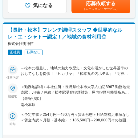
ル年収▼店長3年目／年収617万円（月給40万円（手当含む）＋賞
応募依頼する
気になる
与2回（60万円）＋特別報酬（70万円） ▼店長15年目／年収1064
（エージェントサービス）
■具体的な業務内容
万円（月給60円（手当含む）＋賞与2回（144万円）＋特別報酬
◎お客様の想いに寄り添った仏壇
（200万円）■キャリアアップ店長（1等級～3等級)→スーパーバ
・墓石のご提案◎店舗運営（売上・在庫管理、スタッフ育成な
イザー（4等級)→役員賃金はあくまでも目安の金額であり、選考
ど）
を通じて上下する可能性があります。月給(月額)は固定手当を含め
【長野・松本】フレンチ調理スタッフ ◆世界的なル
◎チラシやSNS、地域イベントなどの販促活動
た表記です。
レ・エ・シャトー認定！／地域の食材利用◎
◎少人数チームのマネジメント（1店舗3～5名）など
株式会社明神館
■職務の特徴
正社員
転勤なし
葬儀や四十九日までの計画もサポートする為、お客様の気持ちに
寄り添いニーズに合った提案をする力が求められます。 お仏壇・
お墓の知識のほか弔事全般に関する知識はもちろん、様々な相談
～松本に根差し、地域の魅力や歴史・文化を活かした世界基準の
内容にも対応するスキルが大切です。
おもてなしを提供！「ヒカリヤ」「松本丸の内ホテル」「明神
仕事内容
館」を展開する扉グループ～
■教育体制
＜勤務地詳細＞本社住所：長野県松本市大字入山辺8967 勤務地最
? 店長候補向け研修「一休さん塾」で安心スタート理念・マネジ
■職務内容
寄駅：JR篠ノ井線／松本駅受動喫煙対策：屋内喫煙可能場所あり
メント・マーケティングを学べる社内塾。年8回開催で実践に役立
明神館の「ナチュレフレンチ菜」（フレンチ料理）での調理業務
勤務地
変更の範囲：会社の定める事業所
つ“経営の基礎”が身につきます。
【最寄り駅】
をお任せします。
南松本駅
▽業務例：材料準備／仕込み／調理／盛り付け／新メニュー考案
■過去の中途採用実績
等
＜予定年収＞254万円～490万円＜賃金形態＞月給制補足事項なし
百貨店販売員、建築資材営業、葬祭ディレクター、カーディーラ
＜賃金内訳＞月額（基本給）：185,500円～298,000円その他固定
ー、紳士服販売員、ホテル・旅館などからご転職されています。
■職務の魅力・特徴
給与
手当/月：3,000円～8,000円固定残業手当/月：27,200円～44,200
様々な業界出身の20代・30代・40代・50代の方が活躍していま
松本の豊かな農産物を厳選し、旬の地場産食材をふんだんに用い
円（固定残業時間20時間0分/月）超過した時間外労働の残業手当
す！
たお料理の数々を、国内・海外からお越しのお客様にご提供する
は追加支給＜月給＞215,700円～350,200円（一律手当を含む）＜