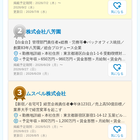
門商家をリノベーションし、日本料理やフレンチが楽しめる「レ
掲載予定期間：
2026/7/2（木）
〜
ストランヒカリヤ」、松本城に最も近くて登録有形文化財の旧第
2026/9/2（水）
一勧業銀行を改装した「松本丸の内ホテル」など（『明神館』や
気になる
更新日：
2026/7/8（水）
『ヒカリヤニシ』は、厳格な審査をクリアしたホテル・レストラ
ンだけが認められる「ルレ・エ・シャトー」に認定！）
・その他、その土地ならではの雰囲気や特徴を生かして、里山の
株式会社八芳園
伝統や自然を体験できるの古民家宿泊施設や、歴史ある空間で結
婚式ができるウエディング事業なども展開しております。
【白金台】管理部門責任者※総務・労務等◆バックオフィス統括／
創業83年八芳園／総合プロデュース企業
＜勤務地詳細＞本社住所：東京都港区白金台1-1-6 受動喫煙対策：屋内全面禁煙変更の範囲：会社の定める事業所
＜予定年収＞650万円～960万円＜賃金形態＞月給制＜賃金内訳＞月額（基本給）：500,000円～800,000円＜月給＞500,000円～800,000円＜昇給有無＞有＜残業手当＞有＜給与補足＞■昇給年1回（10月）■賞与年1回（10月）※業績による賃金はあくまでも目安の金額であり、選考を通じて上下する可能性があります。月給(月額)は固定手当を含めた表記です。
掲載予定期間：
2026/6/29（月）
〜
2026/9/27（日）
気になる
更新日：
2026/6/29（月）
ムスベル株式会社
【新宿／在宅可】経営企画責任者◆年休123日／売上高50億目標／
業界大手で経営変革を起こす
＜勤務地詳細＞本社住所：東京都新宿区新宿1-14-12 玉屋ビル1F受動喫煙対策：屋内全面禁煙変更の範囲：無
＜予定年収＞800万円～1,200万円＜賃金形態＞月給制＜賃金内訳＞月額（基本給）：600,000円～920,000円＜月給＞600,000円～920,000円＜昇給有無＞有＜残業手当＞無賃金はあくまでも目安の金額であり、選考を通じて上下する可能性があります。月給(月額)は固定手当を含めた表記です。
掲載予定期間：
2026/5/25（月）
〜
2026/8/23（日）
気になる
更新日：
2026/8/5（水）