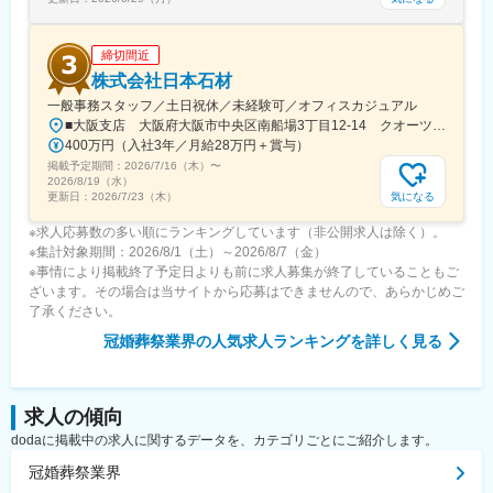
締切間近
株式会社日本石材
一般事務スタッフ／土日祝休／未経験可／オフィスカジュアル
■大阪支店 大阪府大阪市中央区南船場3丁目12-14 クオーツ心斎橋12階【アクセス】・御堂筋線「心斎橋」駅直結＼今春、クオーツ心斎橋へ移転／心斎橋の新たなランドマーク「クオーツ心斎橋」心斎橋駅直結の最先端複合施設です！大阪の大動脈「御堂筋」に面した一等地に位置するため、ランチやショッピングを楽しめます♪
400万円（入社3年／月給28万円＋賞与）
掲載予定期間：
2026/7/16（木）
〜
2026/8/19（水）
気になる
更新日：
2026/7/23（木）
※求人応募数の多い順にランキングしています（非公開求人は除く）。
※集計対象期間：2026/8/1（土）～2026/8/7（金）
※事情により掲載終了予定日よりも前に求人募集が終了していることもご
ざいます。その場合は当サイトから応募はできませんので、あらかじめご
了承ください。
冠婚葬祭業界
の人気求人ランキングを詳しく見る
求人の傾向
dodaに掲載中の求人に関するデータを、カテゴリごとにご紹介します。
冠婚葬祭業界