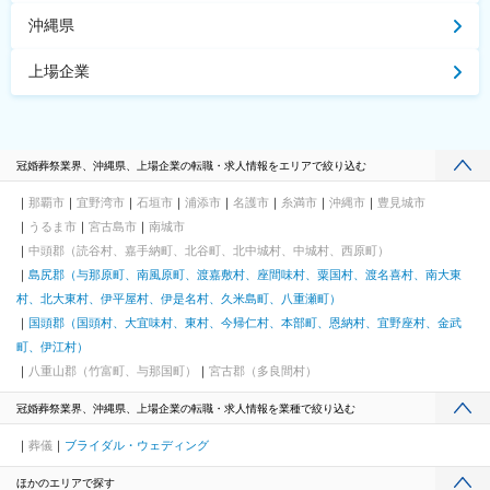
沖縄県
上場企業
冠婚葬祭業界、沖縄県、上場企業の転職・求人情報をエリアで絞り込む
那覇市
宜野湾市
石垣市
浦添市
名護市
糸満市
沖縄市
豊見城市
うるま市
宮古島市
南城市
中頭郡（読谷村、嘉手納町、北谷町、北中城村、中城村、西原町）
島尻郡（与那原町、南風原町、渡嘉敷村、座間味村、粟国村、渡名喜村、南大東
村、北大東村、伊平屋村、伊是名村、久米島町、八重瀬町）
国頭郡（国頭村、大宜味村、東村、今帰仁村、本部町、恩納村、宜野座村、金武
町、伊江村）
八重山郡（竹富町、与那国町）
宮古郡（多良間村）
冠婚葬祭業界、沖縄県、上場企業の転職・求人情報を業種で絞り込む
葬儀
ブライダル・ウェディング
ほかのエリアで探す