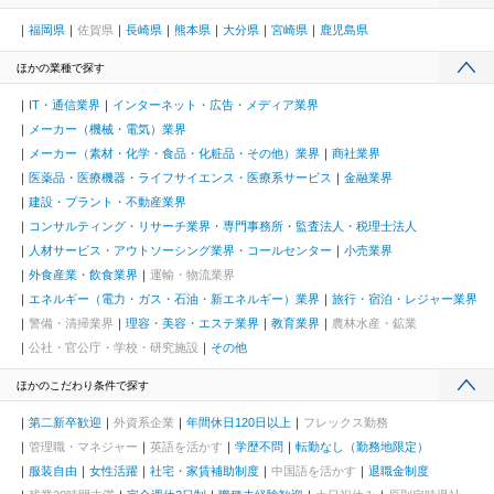
福岡県
佐賀県
長崎県
熊本県
大分県
宮崎県
鹿児島県
ほかの業種で探す
IT・通信業界
インターネット・広告・メディア業界
メーカー（機械・電気）業界
メーカー（素材・化学・食品・化粧品・その他）業界
商社業界
医薬品・医療機器・ライフサイエンス・医療系サービス
金融業界
建設・プラント・不動産業界
コンサルティング・リサーチ業界・専門事務所・監査法人・税理士法人
人材サービス・アウトソーシング業界・コールセンター
小売業界
外食産業・飲食業界
運輸・物流業界
エネルギー（電力・ガス・石油・新エネルギー）業界
旅行・宿泊・レジャー業界
警備・清掃業界
理容・美容・エステ業界
教育業界
農林水産・鉱業
公社・官公庁・学校・研究施設
その他
ほかのこだわり条件で探す
第二新卒歓迎
外資系企業
年間休日120日以上
フレックス勤務
管理職・マネジャー
英語を活かす
学歴不問
転勤なし（勤務地限定）
服装自由
女性活躍
社宅・家賃補助制度
中国語を活かす
退職金制度