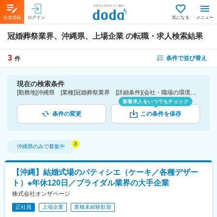
会員登録
ログイン
気になる
メニュー
冠婚葬祭業界、沖縄県、上場企業
の転職・求人検索結果
3
条件で並び替え
件
現在の検索条件
[勤務地]沖縄県 [業種]冠婚葬祭業界 [詳細条件](会社・職場の環境)上場企業
新着求人をいつでもチェック
条件の変更
この条件を保存
沖縄県
のみで募集中
【沖縄】結婚式場のパティシエ（ケーキ／各種デザー
ト）※年休120日／ブライダル業界の大手企業
株式会社オンザページ
正社員
上場企業
業種未経験歓迎