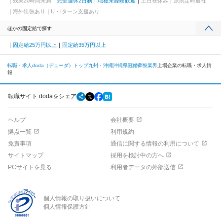
残業20時間未満
完全週休2日制
職種未経験歓迎
土日祝休み
原則定時退社
海外出張あり
U・Iターン支援あり
ほかの固定給で探す
固定給25万円以上
固定給35万円以上
転職・求人doda（デューダ）トップ
九州・沖縄
沖縄県
冠婚葬祭業界
上場企業の転職・求人情
報
転職サイト dodaをシェア
ヘルプ
会社概要
拠点一覧
利用規約
免責事項
通信に関する情報の利用について
サイトマップ
採用を検討中の方へ
PCサイトを見る
利用者データの外部送信
個人情報の取り扱いについて
個人情報保護方針