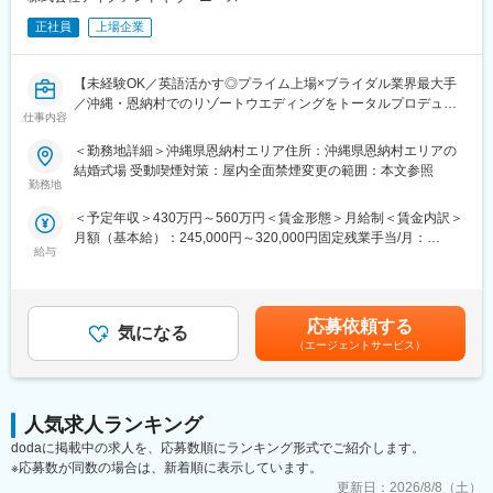
・完休二日制、5日以上の連休取得OK
・ソムリエ資格取得支援制度
正社員
上場企業
・社員寮完備≪UIターン歓迎≫
・料理コンクール参加支援制度
・産育休取得、復帰実績あり
・社用車
【未経験OK／英語活かす◎プライム上場×ブライダル業界最大手
■魅力
／沖縄・恩納村でのリゾートウエディングをトータルプロデュー
◇ハレクラニ沖縄について
仕事内容
ス】
仲間をOhana（家族）と呼び、大切なゲストを笑顔と温かいおも
当社は、挙式披露宴会場の「一軒家貸切」「1顧客1担当制」によ
てなしでお迎えする沖縄のリゾートホテル。沖縄の豊かな自然の
＜勤務地詳細＞沖縄県恩納村エリア住所：沖縄県恩納村エリアの
り、「オリジナルウェディング」を実現するハウスウェディング
中で、私たちと一緒にゲストに感動を届けましょう！
結婚式場 受動喫煙対策：屋内全面禁煙変更の範囲：本文参照
事業を展開しております。
勤務地
◇一顧客一担当制：お客様の想いを「かたち」にするため、新規
■業務内容
接客から当日の進行、装飾のテーマ、料理やサービスまで1人のウ
＜予定年収＞430万円～560万円＜賃金形態＞月給制＜賃金内訳＞
海外から日本で挙式を上げたいお客様の挙式・ご披露宴を検討さ
ェディングプランナーが一貫してプロデュースできます。
月額（基本給）：245,000円～320,000円固定残業手当/月：
れているカップルに対してご来店時から当日の式までトータルプ
◇多様なキャリアパス：ウェディングプランナーとしてご経験を
給与
56,100円～73,200円（固定残業時間30時間0分/月）超過した時間
ランニングいたします。お客様の大切な瞬間、一日の為に個別に
積んでいただいたうち、店舗の支配人→グループマネージャーと
外労働の残業手当は追加支給＜月給＞301,100円～393,200円（一
プロデュースできる点が最大の魅力です。料理／装花／会場レイ
管理職にチャレンジしていただきます。商品開発や広報、経営企
律手当を含む）＜昇給有無＞有＜残業手当＞有＜給与補足＞年収
アウト／サプライズ企画等、幸せで最高の一日を演出します。
画、人事などで活躍し、長期的にキャリアを築くことも可能で
は年齢、ご経験スキルを考慮のうえ、決定します。月間30時間の
【業務詳細】
応募依頼する
す。
気になる
みなし残業時間を超過した分は残業手当を支給■昇給:年2回■賞与:
・当社サービスのご案内
◇professional choice：見識を深めるための旅行や、レストラン
（エージェントサービス）
年2回賃金はあくまでも目安の金額であり、選考を通じて上下する
・見積り作成～プランニング、コーディネート業務
やホテルで高品質なホスピタリティを学ぶ体験、資格取得、外部
可能性があります。月給(月額)は固定手当を含めた表記です。
・当日の運営対応
研修の受講や書籍購入等に年間8万円まで会社が負担します。
※予約～成約は別担当が行いますので、ノルマ等はありません
◇2024年版GPTW「働きがいのある会社」 に当社が6年連続7回目
※ウエディングに関するノウハウは入社後しっかり研修を行います
人気求人ランキング
のベストカンパニーに選出されています。
ので英語スキルを活かして最高の1日の演出サポートをお願いしま
dodaに掲載中の求人を、応募数順にランキング形式でご紹介します。
す
変更の範囲：会社の定める業務
※応募数が同数の場合は、新着順に表示しています。
【変更の範囲：会社の定める業務】
更新日：
2026/8/8（土）