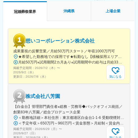
■働き方・福利厚生
・完休二日制、5日以上の連休取得OK
沖縄県
上場企業
冠婚葬祭業界
・社員寮完備≪UIターン歓迎≫
・産育休取得、復帰実績あり
■転勤について
全国に拠点がある当社ですが双方合意の上で異動/転勤をお願いし
ております。そのため、ご家族の事情がある方については転勤せ
想いコーポレーション株式会社
ずその場に残る選択肢もございます。また人によっては転勤打診
がなく初任地から異動しない者もおります。
成果重視の反響営業／月給50万円スタート／年収1000万円可
■魅力
★希望した勤務地での採用です★転勤なし【積極採用エリア】巣鴨本部（本社）立川支部愛知支部大阪支部広島支部岡山支部栃木支部静岡支部【その他採用エリア】北海道、青森、秋田、岩手、宮城、山形、福島、茨城、群馬、埼玉、千葉、神奈川、新潟、富山、石川、福井、岐阜、長野、山梨、三重、滋賀、京都、兵庫、奈良、和歌山、鳥取、島根、山口、徳島、香川、愛媛、高知、福岡、佐賀、長崎、熊本、大分、宮崎、鹿児島、沖縄※勤務地の詳細は当社ホームページをご参照ください。
◇一顧客一担当制：お客様の想いを「かたち」にするため、新規
月給50万円※試用期間2カ月あり※試用期間中の給与は月給33万円です。※いずれも固定残業代（月40時間分・7万5,000 円）を含み、超過分は別途支給します。【キャリアごとの月給イメージ】・月給50万円～：一般社員・月給80万円～：マネージャー候補3カ月間の売上成績に応じて、その後3カ月間の給与にインセンティブが上乗せされる仕組みです。（例1～3月の成績が、4～6月の給与に加算）中には、月30万円のインセンティブを手にする社員もいます。反響営業とはいえ、当社では、成果に見合う待遇を明確に用意しています。
接客から当日の進行、装飾のテーマ、料理やサービスまで1人のウ
掲載予定期間：
ェディングプランナーが一貫してプロデュースできます。
2026/7/2（木）
〜
2026/9/2（水）
◇多様なキャリアパス：ウェディングプランナーとしてご経験を
気になる
更新日：
2026/7/8（水）
積んでいただいたうち、店舗の支配人→グループマネージャーと
管理職にチャレンジしていただきます。商品開発や広報、経営企
画、人事などで活躍し、長期的にキャリアを築くことも可能で
株式会社八芳園
す。
◇professional choice：見識を深めるための旅行や、レストラン
【白金台】管理部門責任者※総務・労務等◆バックオフィス統括／
やホテルで高品質なホスピタリティを学ぶ体験、資格取得、外部
創業83年八芳園／総合プロデュース企業
研修の受講や書籍購入等に年間8万円まで会社が負担します。
＜勤務地詳細＞本社住所：東京都港区白金台1-1-6 受動喫煙対策：屋内全面禁煙変更の範囲：会社の定める事業所
◇2024年版GPTW「働きがいのある会社」 に当社が6年連続7回目
＜予定年収＞650万円～960万円＜賃金形態＞月給制＜賃金内訳＞月額（基本給）：500,000円～800,000円＜月給＞500,000円～800,000円＜昇給有無＞有＜残業手当＞有＜給与補足＞■昇給年1回（10月）■賞与年1回（10月）※業績による賃金はあくまでも目安の金額であり、選考を通じて上下する可能性があります。月給(月額)は固定手当を含めた表記です。
のベストカンパニーに選出されています。
掲載予定期間：
2026/6/29（月）
〜
2026/9/27（日）
変更の範囲：本文参照
気になる
更新日：
2026/6/29（月）