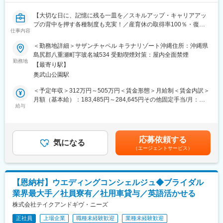
【大切な日に、記憶に残る一皿を／スキルアップ・キャリアアッ
プの背中を押す各種制度も充実！／産育休の取得率100％・復帰
仕事内容
率95％、男性取得実績もあり、長期的に活躍できる職場です◎】
＜勤務地詳細＞サザンチャペル キラナリゾート沖縄住所：沖縄県
※求人票に記載の内容は、2026年4月の経営統合に伴い、給与、福
島尻郡八重瀬町字玻名城534 受動喫煙対策：屋内全面禁煙
利厚生、待遇および各種制度等について、変更となる場合があり
勤務地
【最寄り駅】
ます。
奥武山公園駅
＜具体的な業務＞
＜予定年収＞312万円～505万円＜賃金形態＞月給制＜賃金内訳＞
結婚式でのウエディングケーキや、各種デザートの制作をお任せ
月額（基本給）：183,485円～284,645円その他固定手当/月：
します。結婚式中には、デザートサーブや料理説明など、接客も
給与
5,000円固定残業手当/月：61,515円～95,355円（固定残業時間45
しながら結婚式を一緒に運営していただきます。
時間0分/月）超過した時間外労働の残業手当は追加支給＜月給＞
250,000円～385,000円（一律手当を含む）＜昇給有無＞有＜残業
当社では、ドレスや会場に合わせた「コンセプトウエディング」
手当＞有＜給与補足＞※ご経験・年齢により給与は変動する可能性
応募依頼する
からなるオリジナルウエディングケーキのデザイン・監修を自社
気になる
もございます。■昇給：年1回（3月）■賞与：年2回（2、8月）■イ
（エージェントサービス）
内で行っています。
ンセンティブ（毎月）賃金はあくまでも目安の金額であり、選考
デザイン性の高い上質なオリジナルケーキをご提案できるよう、
を通じて上下する可能性があります。月給(月額)は固定手当を含め
新作メニューの考案にも注力しています。
た表記です。
オリジナルケーキは社内のパティシエから作品を公募し、社内コ
【恩納村】ウエディングコンシェルジュ◆ブライダル
ンペティションで選出されたデザインが基調となっており、全国
業界最大手／社員寮有／社用車貸与／英語活かせる
の披露宴で約20万人のお客様にお召し上がりいただきます。
株式会社テイクアンドギヴ・ニーズ
また、アシェットデセールだけでなくデザートビュッフェなど
正社員
上場企業
職種未経験歓迎
業種未経験歓迎
で、各種生ケーキ・焼き菓子なども多数ご用意いただきます。