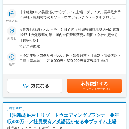
平日にレストラン運営がある店舗の場合には、フレンチフルコー
スのデザート制作などもお任せします。
【未経験OK／英語活かす◎プライム上場・ブライダル業界最大手
／沖縄・恩納村でのリゾートウエディングをトータルプロデュー
■お任せする業務内容：
仕事内容
ス】
私たちは提供されるその瞬間、一皿にすべての想いを込めていま
当社は、挙式披露宴会場の「一軒家貸切」「1顧客1担当制」によ
＜勤務地詳細＞ハレクラニ沖縄住所：沖縄県国頭郡恩納村名嘉真
す。
り、「オリジナルウェディング」を実現するハウスウェディング
1967-1 受動喫煙対策：屋内全面禁煙変更の範囲：会社の定める事
最高の状態のお料理が、結婚式の特別な思い出とともに、すべて
事業を展開しております。
勤務地
業所
のゲストに「おいしい」という記憶を残すからです。
【最寄り駅】
■業務内容
てだこ浦西駅
クライアントは沖縄のラグジュアリーリゾートホテル『ハレクラ
■働く環境：
ニ沖縄』。
＜予定年収＞350万円～560万円＜賃金形態＞月給制＜賃金内訳＞
年次や経験に関係なく、実際の活躍を評価する風土のため、マネ
結婚式の打ち合わせ～当日のウエディング実施を現地のホテル側
月額（基本給）：210,000円～320,000円固定残業手当/月：
ジメントに携わりたい方にはシェフパティシエやキッチン全体を
とリレーションをとりながら進めます。お客様は沖縄で式を挙げ
給与
48,100円～73,200円（固定残業時間30時間0分/月）超過した時間
統括するシェフも目指していただけます。
たい首都圏や関西在住の方々が多いですが、自社メンバーが各地
外労働の残業手当は追加支給＜月給＞258,100円～393,200円（一
＜料理コンクール支援制度＞
で新規接客しており、役割分担しながらひとつの結婚式を形にし
律手当を含む）＜昇給有無＞有＜残業手当＞有＜給与補足＞年収
コンクールに必要な費用の補助、シフト調整などを全面的に支
ていきます。
は年齢、ご経験スキルを考慮のうえ、決定します。月間30時間の
援。
応募依頼する
ー具体的には
気になる
みなし残業時間を超過した分は残業手当を支給■昇給:年2回■賞与:
貪欲に成長することが、お客様のためになると信じています。
（エージェントサービス）
■国内や海外のお客様との打ち合わせ
年2回賃金はあくまでも目安の金額であり、選考を通じて上下する
■ヒアリング（予算・日程・ご要望）
可能性があります。月給(月額)は固定手当を含めた表記です。
＜制度＞
■当日の結婚式の進行
・年間休日120日、月9日休み
■新規接客
・有給休暇取得率100％の義務化
締切間近
※英語や中国語などの語学力がある方歓迎（台湾や香港の方などと
・勤務時間や働く日数を変えられるフレックスキャリア制度あり
【沖縄/恩納村】リゾートウエディングプランナー◆年
の会話があります）
・産休・育休取得率100％、復職率95％！男性の取得実績もあ
収430万～／社員寮有／英語活かせる◆プライム上場
り！
■働き方・福利厚生
株式会社テイクアンドギヴ・ニーズ
・勤続３年でリフレッシュ休暇付与