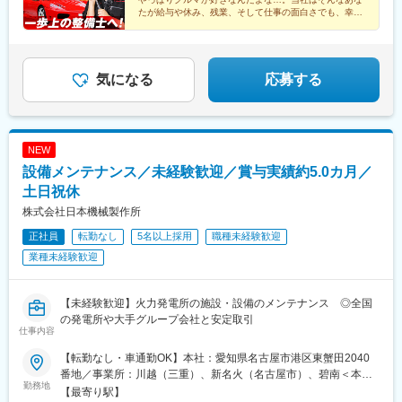
兵庫、京都、奈良、滋賀、和歌山【中国・四国】広島、山口、岡
プロジェクト／40歳 経験5年／月給57万円年収450万円／メーカ
たが給与や休み、残業、そして仕事の面白さでも、幸せ
山、鳥取、島根、香川、徳島、愛媛、高知【九州・沖縄】福岡、
ー開発実験評価／27歳 経験2年／月給37万円年収510万円／国産
になれる会社です！
熊本、佐賀、大分、鹿児島、宮崎、長崎、沖縄
★外国籍の整備士も多数活躍中！
ディーラー整備／37歳 経験1年／月給42万円
気になる
応募する
NEW
設備メンテナンス／未経験歓迎／賞与実績約5.0カ月／
土日祝休
株式会社日本機械製作所
正社員
転勤なし
5名以上採用
職種未経験歓迎
業種未経験歓迎
【未経験歓迎】火力発電所の施設・設備のメンテナンス ◎全国
の発電所や大手グループ会社と安定取引
仕事内容
【転勤なし・車通勤OK】本社：愛知県名古屋市港区東蟹田2040
番地／事業所：川越（三重）、新名火（名古屋市）、碧南＜本社
勤務地
アクセス＞（近鉄）戸田駅より車で6分（JR）春田駅より名古屋
【最寄り駅】