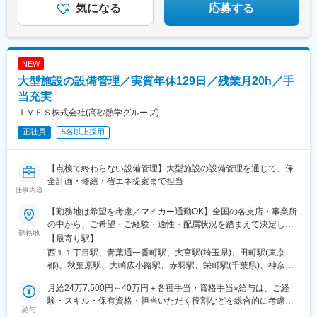
気になる
応募する
NEW
大型施設の設備管理／実質年休129日／残業月20h／手
当充実
ＴＭＥＳ株式会社(高砂熱学グループ)
正社員
5名以上採用
【点検で終わらない設備管理】大型施設の設備管理を通じて、保
全計画・修繕・省エネ提案まで担当
仕事内容
【勤務地は希望を考慮／マイカー通勤OK】全国の各支店・事業所
の中から、ご希望・ご経験・適性・配属状況を踏まえて決定しま
勤務地
す。応募時に、希望勤務地・希望エリアがある場合はお知らせく
【最寄り駅】
ださい。※マイカー通勤の可否は拠点により異なります。※担当業
西１１丁目駅、青葉通一番町駅、大宮駅(埼玉県)、田町駅(東京
務・配属先により、直行直帰となる場合があります。※受動喫煙対
都)、秋葉原駅、大崎広小路駅、赤羽駅、栄町駅(千葉県)、神奈川
策：屋内全面禁煙■東京・千葉芝浦／秋葉原／五反田／千葉県■札
駅、名鉄名古屋駅、肥後橋駅、紙屋町東駅、博多駅、西１５丁目
幌支店北海道■東北支店秋田県／岩手県／青森県■関信越支店栃木
月給24万7,500円～40万円＋各種手当・資格手当※給与は、ご経
駅、あおば通駅、三田駅(東京都)、末広町駅(東京都)、不動前駅、
県／群馬県／長野県／山梨県■横浜支店神奈川県■名古屋支店愛知
験・スキル・保有資格・担当いただく役割などを総合的に考慮の
赤羽岩淵駅、葭川公園駅、ささしまライブ駅、淀屋橋駅、本通
給与
県／静岡県／富山県■関西支店大阪府／兵庫県／京都府／滋賀県■
うえ、決定します。【保全計画・修繕提案等の経験をお持ちの
駅、櫛田神社前駅、西１８丁目駅、仙台駅(地下鉄)、仲御徒町駅、