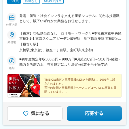
正社員
転勤なし
5名以上採用
発電・製造・社会インフラを支える産業システムに関わる技術職
として、以下いずれかの業務をお任せします。
仕事内容
【東京】◎転勤当面なし ◎リモートワーク可■本社東京都中央区
京橋3-1-1 東京スクエアガーデン最寄駅：地下鉄銀座線 京橋駅※転
勤務地
勤当面なし（将来的にローテーションの可能性あり）※在宅勤務・
【最寄り駅】
リモートワーク：相談可受動喫煙対策：事務所内禁煙変更の範
京橋駅(東京都)、銀座一丁目駅、宝町駅(東京都)
囲：会社の定める事業所（リモートワーク含む）
■初年度想定年収500万円～900万円■月給28万円～50万円※経験・
能力を考慮の上、当社規定により決定※残業手当全額支給
給与
TMEICは東芝と三菱電機のDNAを継承し、2003年に設
立されました。
両社の技術と事業基盤をベースにグローバルに事業を展
開しています。
■賞与実績約6カ月分■年間休日127日■完全週休2日■フ
レックス■在宅勤務可
気になる
応募する