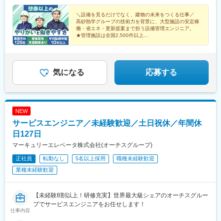
中四国支店広島県／岡山県／香川県■九州支店福岡県／大分県／沖
方】月給27万円～40万円＋各種手当・資格手当※設備管理・施工
五反田駅、東千葉駅、近鉄名古屋駅、大江橋駅、立町駅、祇園駅
縄県
管理の実務経験に加え、保全計画、修繕提案、協力会社管理、顧
＼設備を見るだけでなく、建物の未来をつくる仕事／
(福岡県)
高砂熱学グループの技術力を背景に、大型施設の安定稼
客対応などの経験をお持ちの方を想定しています。 【設備管理・
働・省エネ・更新提案まで担う設備管理エンジニア。
ビルメンテナンス等の経験を活かしてスタートされる方】月給24
★管理施設は全国2,500件以上
万7,500円～＋各種手当・資格手当※ビルメンテナンス、設備管
★実質年休129日
★時間有休取得可
理、巡回点検、設備保守などの経験・知識をお持ちの方を想定し
★資格手当・取得支援充実
ています。
気になる
応募する
NEW
サービスエンジニア／未経験歓迎／土日祝休／年間休
日127日
マーキュリーエレベータ株式会社(オーチスグループ)
正社員
転勤なし
5名以上採用
職種未経験歓迎
業種未経験歓迎
【未経験8割以上！研修充実】世界最大級シェアのオーチスグルー
プでサービスエンジニアをお任せします！
仕事内容