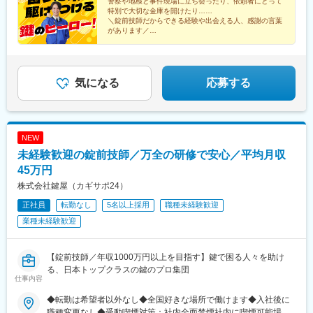
分練馬支社／石神井公園駅12分横浜支社／横浜駅1o分北九州支社
警察や地検と事件現場に立ち会ったり、依頼者にとって
駅、東寺駅、都通駅、不動前駅、なんば駅(地下鉄)、県庁前駅(兵
特別で大切な金庫を開けたり……
／片野駅8分熊本支社／東海学園前駅10分鹿児島支社／中洲通駅1
庫県)、国際センター駅、九条駅(京都府)、市立病院前駅(鹿児島県)
＼錠前技師だからできる経験や出会える人、感謝の言葉
分藤沢支社／辻堂駅近く三郷支社／三郷駅8分★：駐車場有＜
があります／
2026年8月以降 新規開設予定＞※オープンまでは近隣支社勤務四
◆未経験歓迎！約2週間～1カ月間、学校で勉強
日市支社／高角駅近く沖縄支社／安里駅近く
◆平均月収45万円／年収例1020万円（26歳）
気になる
応募する
NEW
未経験歓迎の錠前技師／万全の研修で安心／平均月収
45万円
株式会社鍵屋（カギサポ24）
正社員
転勤なし
5名以上採用
職種未経験歓迎
業種未経験歓迎
【錠前技師／年収1000万円以上を目指す】鍵で困る人々を助け
る、日本トップクラスの鍵のプロ集団
仕事内容
◆転勤は希望者以外なし◆全国好きな場所で働けます◆入社後に
職種変更なし◆受動喫煙対策：社内全面禁煙社内に喫煙可能場所