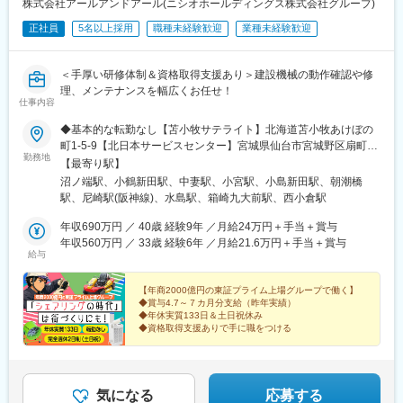
株式会社アールアンドアール(ニシオホールディングス株式会社グループ)
正社員
5名以上採用
職種未経験歓迎
業種未経験歓迎
＜手厚い研修体制＆資格取得支援あり＞建設機械の動作確認や修
理、メンテナンスを幅広くお任せ！
仕事内容
◆基本的な転勤なし【苫小牧サテライト】北海道苫小牧あけぼの
町1-5-9【北日本サービスセンター】宮城県仙台市宮城野区扇町3-
勤務地
4-39【つくばサテライト】茨城県常総市中妻町611-5【多摩出張
【最寄り駅】
所】東京都八王子市石川町930番地1【神奈川営業所】神奈川県川
沼ノ端駅、小鶴新田駅、中妻駅、小宮駅、小島新田駅、朝潮橋
崎市川崎区塩浜2-7-17【大阪営業所】大阪府大阪市港区福崎3-1-
駅、尼崎駅(阪神線)、水島駅、箱崎九大前駅、西小倉駅
185【西日本サービスセンター】兵庫県尼崎市東難波町5-23-
22【水島営業所】岡山県倉敷市南畝2丁目22－1【福岡営業所】福
年収690万円 ／ 40歳 経験9年 ／月給24万円＋手当＋賞与
岡県福岡市東区箱崎ふ頭1-4-38【北九州サテライト】福岡県北九
年収560万円 ／ 33歳 経験6年 ／月給21.6万円＋手当＋賞与
給与
州市小倉北区東港2-6-2※営業所内全面禁煙営業所内喫煙可能場所
あり
【年商2000億円の東証プライム上場グループで働く】
◆賞与4.7～７カ月分支給（昨年実績）
◆年休実質133日＆土日祝休み
◆資格取得支援ありで手に職をつける
気になる
応募する