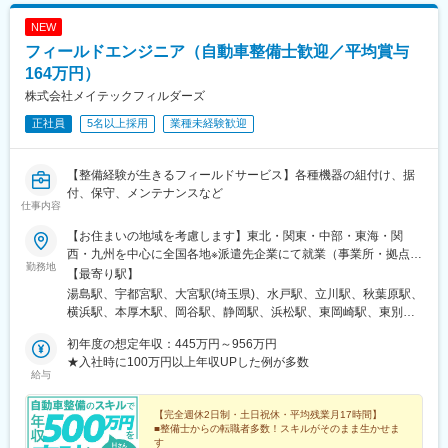
金山駅(愛知県)、中島駅(愛知県)、野並駅、星ケ丘駅(愛知県)、三
NEW
郷駅(愛知県)、大府駅、栄駅(愛知県)、知多半田駅、御器所駅、名
フィールドエンジニア（自動車整備士歓迎／平均賞与
鉄名古屋駅、駅前大通駅、諏訪町駅、蒲郡駅、三河田原駅、中岡
崎駅、土橋駅(愛知県)、三河安城駅、西尾駅、岡崎駅、牛田駅(愛
164万円）
知県)、一ツ木駅、尾張一宮駅、尾張星の宮駅、小牧駅、津島駅、
株式会社メイテックフィルダーズ
春日井駅(中央本線)、東枇杷島駅、石場駅、五条駅(京都市営)、新
正社員
5名以上採用
業種未経験歓迎
大宮駅、貿易センター駅、尼崎駅(東海道本線)、手柄駅、大阪ビジ
ネスパーク駅、和歌山市駅、新西大寺町筋駅、徳山駅、阿波富田
駅、高松駅(香川県)、高知駅前駅、福岡空港駅(鉄道)、大分駅、小
【整備経験が生きるフィールドサービス】各種機器の組付け、据
倉駅(福岡県)、慶徳校前駅、あおば通駅、上熊谷駅、西千葉駅、幕
付、保守、メンテナンスなど
張駅、成田駅、大神宮下駅、勝田台駅、本八幡駅(都営線)、みなと
仕事内容
みらい駅、川崎駅、築地駅、小伝馬町駅、御徒町駅、荒川二丁目
駅、御茶ノ水駅、飯田橋駅、要町駅、豊島園駅(都営線)、王子駅前
【お住まいの地域を考慮します】東北・関東・中部・東海・関
駅、赤羽駅、都電雑司ケ谷駅、代官山駅、田町駅(東京都)、御嶽山
西・九州を中心に全国各地※派遣先企業にて就業（事業所・拠点に
勤務地
駅、蒲田駅、大崎駅、溜池山王駅、立川駅、府中競馬正門前駅、
ついては下記「勤務地一覧」を参照ください）※異動等で勤務地に
【最寄り駅】
八王子駅、京王多摩センター駅、東福生駅、京成関屋駅、岩村田
変更がある場合の範囲：当社における各部署及び各拠点等、当社
湯島駅、宇都宮駅、大宮駅(埼玉県)、水戸駅、立川駅、秋葉原駅、
駅、東静岡駅、第一通り駅、岩塚駅、志賀本通駅、東別院駅、栄
の定める場所。詳細は就業条件明示書に記載。■経験者採用のうち
横浜駅、本厚木駅、岡谷駅、静岡駅、浜松駅、東岡崎駅、東別院
町駅(愛知県)、半田駅、名古屋駅、駅前駅、名鉄一宮駅、小牧口
希望勤務地エリアの営業所に配属された割合95.2%■社宅制度有り
駅、あすなろう四日市駅、東寺駅、尼崎駅(東海道本線)、神戸三宮
駅、西枇杷島駅、膳所駅、三宮・花時計前駅、山陽姫路駅、大阪
（費用：月2～4万円）※自宅通勤できない場合は会社にて寮・社
初年度の想定年収：445万円～956万円
駅(阪神)、広島駅、祇園駅(福岡県)、花畑町駅、上野広小路駅、岩
城北詰駅、大雲寺前駅、高松築港駅、高知駅、西辛島町駅、五橋
宅を用意いたします。【受動喫煙対策】当社拠点：各事業所で対
★入社時に100万円以上年収UPした例が多数
本町駅、神奈川駅、近鉄四日市駅、京都駅、末広町駅(東京都)、反
給与
駅、船橋駅、京成八幡駅、横浜駅、東銀座駅、神田駅(東京都)、上
策あり派遣先 ：各社規定に則る
町駅
野御徒町駅、三河島駅、水道橋駅、豊島園駅(西武線)、栄町駅(東
京都)、東池袋四丁目駅、白金高輪駅、五反田駅、赤坂駅(東京
【完全週休2日制・土日祝休・平均残業月17時間】
■整備士からの転職者多数！スキルがそのまま生かせま
都)、立川南駅、府中本町駅、小田急多摩センター駅、牛浜駅、北
す