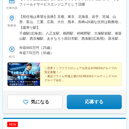
駅、北１２条駅、広瀬通駅、京成上野駅、新宿駅(東京メトロ)、大
フィールドサービスエンジニアとして活躍
阪駅、旦過駅
仕事内容
【初任地は希望を反映】京都、東京、北海道、岩手、宮城、山
形、富山、三重、広島、大分、熊本、長崎※詳細な住所は勤務地一
勤務地
覧をご覧ください。※将来的に転勤の可能性があります。※受動喫
【最寄り駅】
煙対策：敷地内完全禁煙
千歳駅(北海道)、八乙女駅、鶴岡駅、村崎野駅、大塚駅前駅、南富
山駅、西京極駅、あすなろう四日市駅、西条駅(広島県)、原水駅、
本諫早駅、高城駅、大塚駅(東京都)、近鉄四日市駅、巣鴨新田駅
年収660万円（25歳）
年収770万円（35歳）
給与
＼世界トップクラスのシェアを誇るSCREENグループの
安定基盤！／
・東証プライム市場上場のSCREENホールディングスの
グループ会社
・お客さまは国内有数の大手半導体メーカー
・未経験OK！資格、経験不問◎
・研修充実◎
・事業拡大につき増員募集！
気になる
応募する
NEW