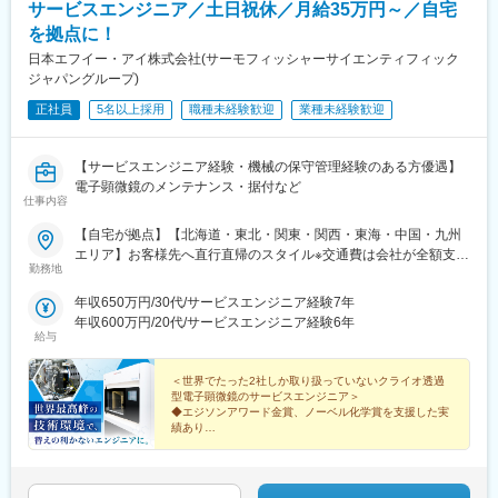
サービスエンジニア／土日祝休／月給35万円～／自宅
を拠点に！
日本エフイー・アイ株式会社(サーモフィッシャーサイエンティフィック
ジャパングループ)
正社員
5名以上採用
職種未経験歓迎
業種未経験歓迎
【サービスエンジニア経験・機械の保守管理経験のある方優遇】
電子顕微鏡のメンテナンス・据付など
仕事内容
【自宅が拠点】【北海道・東北・関東・関西・東海・中国・九州
エリア】お客様先へ直行直帰のスタイル※交通費は会社が全額支
勤務地
給。出張手当も支給します。※入社時の担当エリアは希望を考慮し
て決定します。※場合により、海外出張もあります。
年収650万円/30代/サービスエンジニア経験7年
年収600万円/20代/サービスエンジニア経験6年
給与
＜世界でたった2社しか取り扱っていないクライオ透過
型電子顕微鏡のサービスエンジニア＞
◆エジソンアワード金賞、ノーベル化学賞を支援した実
績あり
◇世界中の最先端技術を支えるやりがい
◆実務未経験歓迎／フォロー体制◎
◇年休122日以上／月給35万円～