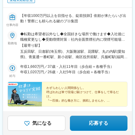
業種未経験歓迎
【年収1000万円以上を目指せる、錠前技師】依頼が来たらいざ出
動！警察にも頼られる鍵のプロ集団
仕事内容
◆転勤は希望者以外なし◆全国好きな場所で働けます◆入社後に
職種変更なし◆受動喫煙対策：社内全面禁煙社内に喫煙可能場所
勤務地
あり品川本社／戸越銀座駅4分さいたま支社／宮原駅車7分★大阪
【最寄り駅】
（難波）支社／なんば駅1分神戸支社／花隈駅3分名古屋支社／丸
五反田駅、日進駅(埼玉県)、大阪難波駅、花隈駅、丸の内駅(愛知
の内駅5分仙台支社／仙台駅10分新小岩支社／新小岩駅5分広島支
県)、青葉通一番町駅、新小岩駅、南区役所前駅、呉服町駅(福岡
社／南区役所前駅15分福岡支社／呉服町駅8分千葉支社／稲毛駅
県)、スポーツセンター駅、十条駅(京都府・近鉄線)、北３４条
車15分★京都支社／東寺駅5分札幌支社／北34条駅10分宇都宮支
年収1,660万円／37歳・入社11年目（歩合給＋各種手当）
駅、雀宮駅、北池袋駅、木太東口駅、日前宮駅、静岡駅、春日山
社／雀宮駅車15分池袋支社／池袋駅5分高松支社／太田駅15分★
年収1,020万円／26歳・入社5年目（歩合給＋各種手当）
駅、小宮駅、新大宮駅、石神井公園駅、平沼橋駅、片野駅、東海
給与
和歌山支社／和歌山駅車8分静岡支社／静岡駅車6分上越支社／春
学園前駅、中洲通駅、辻堂駅、三郷駅(埼玉県)、大崎広小路駅、Ｊ
日山駅車8分八王子支社／八王子駅車11分奈良支社／新大宮駅車6
Ｒ難波駅、みなと元町駅、浅間町駅、大町西公園駅、中洲川端
分練馬支社／石神井公園駅12分横浜支社／横浜駅1o分北九州支社
わずらわしい人間関係なし。
駅、東寺駅、都通駅、不動前駅、なんば駅(地下鉄)、県庁前駅(兵
呼ばれれば車で現場に駆けつけて、仕事をして帰るだ
／片野駅8分熊本支社／東海学園前駅10分鹿児島支社／中洲通駅1
庫県)、国際センター駅、九条駅(京都府)、市立病院前駅(鹿児島県)
け。
分藤沢支社／辻堂駅近く三郷支社／三郷駅8分★：駐車場有＜
『一匹狼』的な働き方に、挑戦しませんか。
2026年8月以降 新規開設予定＞※オープンまでは近隣支社勤務四
＼稼げて安心の高待遇！／
日市支社／高角駅近く沖縄支社／安里駅近く
◆未経験歓迎・約2週間～1カ月間で技能習得
◆平均月収45万円
◆年収例1020万円（26歳）
気になる
応募する