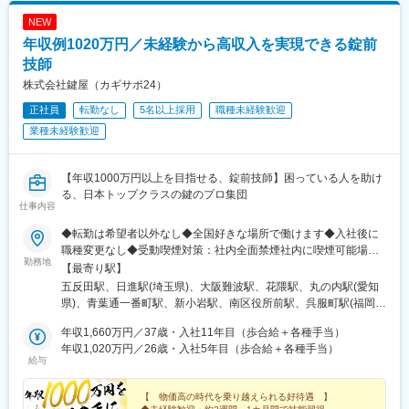
NEW
年収例1020万円／未経験から高収入を実現できる錠前
技師
株式会社鍵屋（カギサポ24）
正社員
転勤なし
5名以上採用
職種未経験歓迎
業種未経験歓迎
【年収1000万円以上を目指せる、錠前技師】困っている人を助け
る、日本トップクラスの鍵のプロ集団
仕事内容
◆転勤は希望者以外なし◆全国好きな場所で働けます◆入社後に
職種変更なし◆受動喫煙対策：社内全面禁煙社内に喫煙可能場所
勤務地
あり品川本社／戸越銀座駅4分さいたま支社／宮原駅車7分★大阪
【最寄り駅】
（難波）支社／なんば駅1分神戸支社／花隈駅3分名古屋支社／丸
五反田駅、日進駅(埼玉県)、大阪難波駅、花隈駅、丸の内駅(愛知
の内駅5分仙台支社／仙台駅10分新小岩支社／新小岩駅5分広島支
県)、青葉通一番町駅、新小岩駅、南区役所前駅、呉服町駅(福岡
社／南区役所前駅15分福岡支社／呉服町駅8分千葉支社／稲毛駅
県)、スポーツセンター駅、十条駅(京都府・近鉄線)、北３４条
車15分★京都支社／東寺駅5分札幌支社／北34条駅10分宇都宮支
年収1,660万円／37歳・入社11年目（歩合給＋各種手当）
駅、雀宮駅、北池袋駅、木太東口駅、日前宮駅、静岡駅、春日山
社／雀宮駅車15分池袋支社／池袋駅5分高松支社／太田駅15分★
年収1,020万円／26歳・入社5年目（歩合給＋各種手当）
駅、小宮駅、新大宮駅、石神井公園駅、平沼橋駅、片野駅、東海
給与
和歌山支社／和歌山駅車8分静岡支社／静岡駅車6分上越支社／春
学園前駅、中洲通駅、辻堂駅、三郷駅(埼玉県)、大崎広小路駅、Ｊ
日山駅車8分八王子支社／八王子駅車11分奈良支社／新大宮駅車6
Ｒ難波駅、みなと元町駅、浅間町駅、大町西公園駅、中洲川端
分練馬支社／石神井公園駅12分横浜支社／横浜駅1o分北九州支社
【 物価高の時代を乗り越えられる好待遇 】
駅、東寺駅、都通駅、不動前駅、なんば駅(地下鉄)、県庁前駅(兵