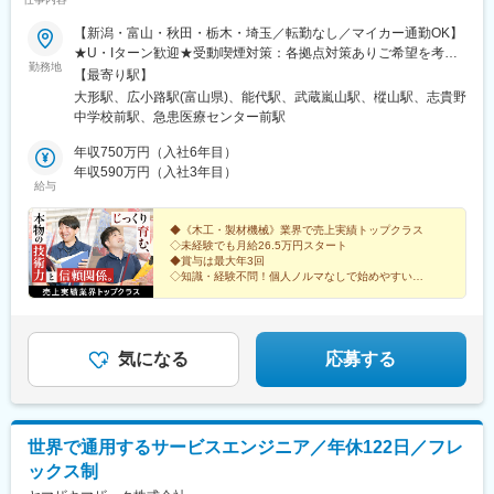
喜駅、武蔵浦和駅、春日部駅、大阪駅、京橋駅(大阪府)、ＪＲ難波
【新潟・富山・秋田・栃木・埼玉／転勤なし／マイカー通勤OK】
駅、門真市駅、淀屋橋駅、北浜駅(大阪府)、肥後橋駅、江坂駅、東
★U・Iターン歓迎★受動喫煙対策：各拠点対策ありご希望を考慮
三国駅、阿波座駅、南港東駅、中之島駅、四ツ橋駅、西三荘駅、
勤務地
の上、以下いずれかの拠点での勤務となります。■新潟支店：新潟
西中島南方駅、西梅田駅、本町駅、南森町駅、神戸駅(兵庫県)、尼
【最寄り駅】
県新潟市東区木工新町372-5■富山支店：富山県高岡市明野町3-5■
崎駅(東海道本線)、御崎公園駅、医療センター駅、西宮駅(ＪＲ
大形駅、広小路駅(富山県)、能代駅、武蔵嵐山駅、樅山駅、志貴野
秋田支店：秋田県能代市寿域長根48-84■埼玉支店：埼玉県比企郡
線)、明石駅、林崎松江海岸駅、京都駅、西院駅(阪急線)、長岡京
中学校前駅、急患医療センター前駅
小川町中爪20-2 翼ビル5 1F■鹿沼支店：栃木県鹿沼市茂呂1888-
駅、大宮駅(京都府)、西大路駅、上鳥羽口駅、十条駅(京都府・近
10
年収750万円（入社6年目）
鉄線)、向日町駅、淀駅、烏丸御池駅、六番町駅、北岡崎駅、今池
年収590万円（入社3年目）
駅(愛知県)、ナゴヤドーム前矢田駅、高蔵寺駅、柏森駅、知立駅、
給与
大府駅、鶴舞駅、栄駅(愛知県)、金山駅(愛知県)、伏見駅(愛知
県)、豊橋駅、大曽根駅、矢場町駅、藤が丘駅(愛知県)、刈谷駅、
◆《木工・製材機械》業界で売上実績トップクラス
千種駅、小牧原駅、東刈谷駅、土橋駅(愛知県)、新栄町駅(愛知
◇未経験でも月給26.5万円スタート
県)、日進駅(愛知県)、二川駅、丸の内駅(愛知県)、春日井駅(中央
◆賞与は最大年3回
本線)、東名古屋港駅、三河豊田駅、国府宮駅、国際センター駅、
◇知識・経験不問！個人ノルマなしで始めやすい
小牧口駅、常滑駅、岩倉駅(愛知県)、三郷駅(愛知県)、三河安城
◆8～9割が既存顧客・関係づくりに個性を活かせる
◇資格取得制度あり
駅、稲沢駅、安城駅、共和駅、藤川駅、乙川駅、新金谷駅、三島
駅、掛川駅、新富士駅(静岡県)、藤枝駅、博多駅、小倉駅(福岡
県)、天神駅、呉服町駅(福岡県)、赤坂駅(福岡県)、天神南駅、渡辺
気になる
応募する
通駅、熊本駅、スタジアムシティサウス駅、いわき駅、金沢駅、
長野駅、福井駅、岡山駅、松山市駅、福山駅、広島駅、横川駅(広
島県)、中電前駅、呉駅、勝田駅、日立駅、大甕駅、常陸多賀駅、
佐和駅、研究学園駅、宇都宮駅、小山駅、太田駅(群馬県)、中央前
世界で通用するサービスエンジニア／年休122日／フレ
橋駅、新前橋駅、苫小牧駅、さっぽろ駅、青森駅、秋田駅、長岡
ックス制
駅、近鉄四日市駅、大和西大寺駅、鳥取駅、松江駅、下関駅、徳
島駅、高松駅(香川県)、高知駅、佐賀駅、大分駅、宮崎駅、鹿児島