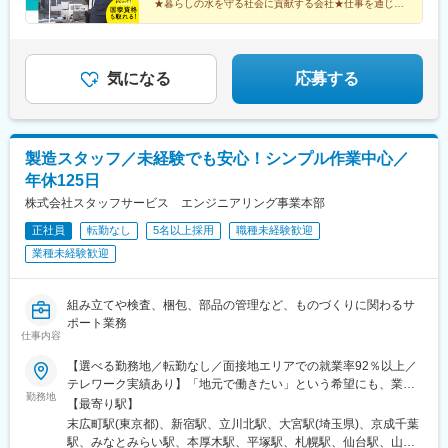
★暮らしの水を守る社会に貢献する会社★仕事を通じて
国家資格も取れます！
気になる
応募する
製造スタッフ／未経験でも安心！シンプル作業中心／
年休125日
株式会社スタッフサービス エンジニアリング事業本部
正社員
転勤なし
5名以上採用
職種未経験歓迎
業種未経験歓迎
組み立てや検査、梱包、部品の管理など、ものづくりに関わるサ
ポート業務
仕事内容
【選べる勤務地／転勤なし／面接地エリアでの就業率92％以上／
テレワーク実績あり】「地元で働きたい」という希望にも、業界
勤務地
トップクラスの取引事業所数約7,000件&プロジェクト数80,000件
【最寄り駅】
の中から検討します。⇒勤務地は北海道・東北・北陸・関東・東
末広町駅(東京都)、新宿駅、立川北駅、大宮駅(埼玉県)、京成千葉
海・関西・中国・四国・九州の各都道府県のプロジェクト先※U・I
駅、みなとみらい駅、本厚木駅、平塚駅、札幌駅、仙台駅、山形