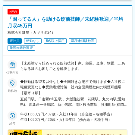
NEW
「困ってる人」を助ける錠前技師／未経験歓迎／平均
月収45万円
株式会社鍵屋（カギサポ24）
正社員
転勤なし
5名以上採用
職種未経験歓迎
業種未経験歓迎
【未経験から始められる錠前技師】家、部屋、金庫、物置……あ
らゆる鍵のお困りごとを解決します。
仕事内容
◆転勤は希望者以外なし◆全国好きな場所で働けます◆入社後に
職種変更なし◆受動喫煙対策：社内全面禁煙社内に喫煙可能場所
勤務地
あり品川本社／戸越銀座駅4分さいたま支社／宮原駅車7分★大阪
【最寄り駅】
（難波）支社／なんば駅1分神戸支社／花隈駅3分名古屋支社／丸
五反田駅、日進駅(埼玉県)、大阪難波駅、花隈駅、丸の内駅(愛知
の内駅5分仙台支社／仙台駅10分新小岩支社／新小岩駅5分広島支
県)、青葉通一番町駅、新小岩駅、南区役所前駅、呉服町駅(福岡
社／南区役所前駅15分福岡支社／呉服町駅8分千葉支社／稲毛駅
県)、スポーツセンター駅、十条駅(京都府・近鉄線)、北３４条
車15分★京都支社／東寺駅5分札幌支社／北34条駅10分宇都宮支
年収1,660万円／37歳・入社11年目（歩合給＋各種手当）
駅、雀宮駅、北池袋駅、木太東口駅、日前宮駅、静岡駅、春日山
社／雀宮駅車15分池袋支社／池袋駅5分高松支社／太田駅15分★
年収1,020万円／26歳・入社5年目（歩合給＋各種手当）
駅、小宮駅、新大宮駅、石神井公園駅、平沼橋駅、片野駅、東海
給与
和歌山支社／和歌山駅車8分静岡支社／静岡駅車6分上越支社／春
学園前駅、中洲通駅、辻堂駅、三郷駅(埼玉県)、大崎広小路駅、Ｊ
日山駅車8分八王子支社／八王子駅車11分奈良支社／新大宮駅車6
Ｒ難波駅、みなと元町駅、浅間町駅、大町西公園駅、中洲川端