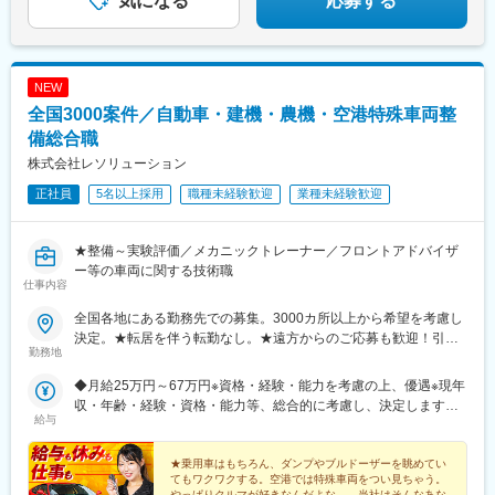
気になる
応募する
NEW
全国3000案件／自動車・建機・農機・空港特殊車両整
備総合職
株式会社レソリューション
正社員
5名以上採用
職種未経験歓迎
業種未経験歓迎
★整備～実験評価／メカニックトレーナー／フロントアドバイザ
ー等の車両に関する技術職
仕事内容
全国各地にある勤務先での募集。3000カ所以上から希望を考慮し
決定。★転居を伴う転勤なし。★遠方からのご応募も歓迎！引越
勤務地
など赴任に伴う費用、家賃は全額負担します（会社規定によ
る）。★請負先やお客様先での勤務となります。★会社説明会を
◆月給25万円～67万円※資格・経験・能力を考慮の上、優遇※現年
開催！会社や勤務先のことを知りたいという方はぜひご参加くだ
収・年齢・経験・資格・能力等、総合的に考慮し、決定します。※
さい。詳細はHPをご覧ください。【北海道・東北】北海道、宮
給与
自動車整備の実務経験がある方はご相談ください！※試用期間有
城、青森、秋田、岩手、山形、福島【関東】東京、神奈川、埼
(同待遇/最長6ヵ月)※海外赴任手当や各種手当、残業代等はこれら
玉、千葉、茨城、栃木、群馬、山梨【東海・北信越】愛知、岐
とは別途支給いたします。【年収例】年収470万円／メーカーリ
★乗用車はもちろん、ダンプやブルドーザーを眺めてい
阜、静岡、三重、新潟、長野、富山、石川、福井【近畿】大阪、
てもワクワクする。空港では特殊車両をつい見ちゃう。
コール／35歳 経験3年／月給39万円年収650万円／メーカー海外
やっぱりクルマが好きなんだよな…。当社はそんなあな