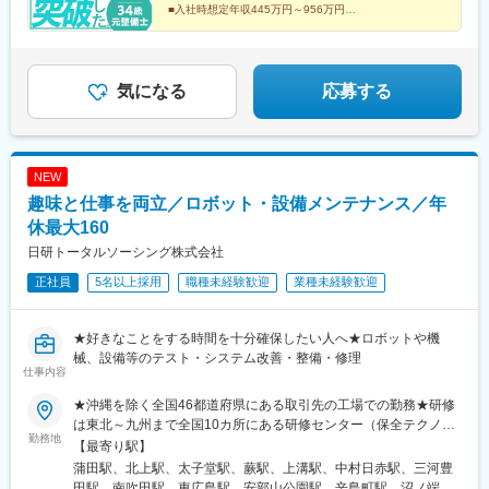
千住駅、古庄駅、新浜松駅、黄金駅(愛知県)、矢場町駅、近鉄名古
■入社時想定年収445万円～956万円
屋駅、新川駅(愛知県)、西一宮駅、京阪膳所駅、神戸三宮駅(阪
■技術力や顧客からの評価をもとに着実に年収UP
神)、姫路駅、大阪城公園駅、東中央町駅、高知橋駅、河原町駅(熊
■営業担当が労務管理を徹底
■東証プライム上場企業グループ
本県)
気になる
応募する
NEW
趣味と仕事を両立／ロボット・設備メンテナンス／年
休最大160
日研トータルソーシング株式会社
正社員
5名以上採用
職種未経験歓迎
業種未経験歓迎
★好きなことをする時間を十分確保したい人へ★ロボットや機
械、設備等のテスト・システム改善・整備・修理
仕事内容
★沖縄を除く全国46都道府県にある取引先の工場での勤務★研修
は東北～九州まで全国10カ所にある研修センター（保全テクノセ
勤務地
ンター）で受けられます（詳細は下記参照）。※勤務地は希望を考
【最寄り駅】
慮して決定します。※U・Iターン転職大歓迎！※各勤務先に、家具
蒲田駅、北上駅、太子堂駅、蕨駅、上溝駅、中村日赤駅、三河豊
家電付のキレイな社員寮あり！※将来的に結婚等で転勤を希望され
田駅、南吹田駅、東広島駅、安部山公園駅、辛島町駅、沼ノ端