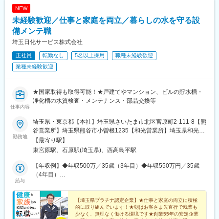
NEW
未経験歓迎／仕事と家庭を両立／暮らしの水を守る設
備メンテ職
埼玉日化サービス株式会社
正社員
転勤なし
5名以上採用
職種未経験歓迎
業種未経験歓迎
★国家取得も取得可能！★戸建てやマンション、ビルの貯水槽・
浄化槽の水質検査・メンテナンス・部品交換等
仕事内容
埼玉県・東京都【本社】埼玉県さいたま市北区宮原町2-111-8【熊
谷営業所】埼玉県熊谷市小曽根1235【和光営業所】埼玉県和光市
勤務地
白子3-12-40東京都内（23区内・八王子）※勤務地はご希望を考慮
【最寄り駅】
します。※U・Iターン歓迎※貯水槽部門は本社と和光営業所勤務の
東宮原駅、石原駅(埼玉県)、西高島平駅
み※車通勤可能／県外への転勤なし
【年収例】◆年収500万／35歳（3年目）◆年収550万円／35歳
（4年目）
給与
◆350万円／24歳（入社1年目／月収27万円）
【埼玉県プラチナ認定企業】★仕事と家庭の両立に積極
的に取り組んでいます！★朝はお客さま先直行で残業も
少なく、無理なく働ける環境です★創業55年の安定企業