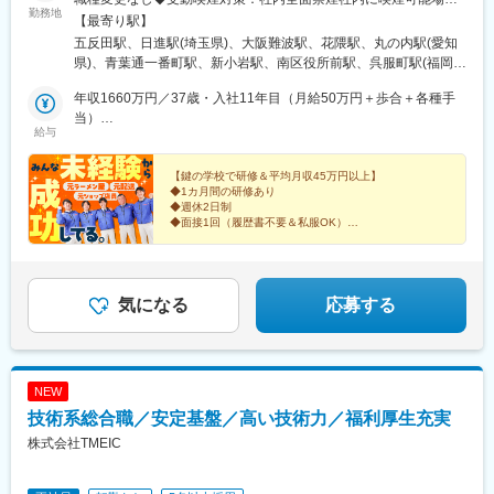
勤務地
あり品川本社／戸越銀座駅4分さいたま支社／宮原駅車7分★大阪
【最寄り駅】
（難波）支社／なんば駅1分神戸支社／花隈駅3分名古屋支社／丸
五反田駅、日進駅(埼玉県)、大阪難波駅、花隈駅、丸の内駅(愛知
の内駅5分仙台支社／仙台駅10分新小岩支社／新小岩駅5分広島支
県)、青葉通一番町駅、新小岩駅、南区役所前駅、呉服町駅(福岡
社／南区役所前駅15分福岡支社／呉服町駅8分千葉支社／稲毛駅
県)、スポーツセンター駅、十条駅(京都府・近鉄線)、北３４条
車15分★京都支社／東寺駅5分札幌支社／北34条駅10分宇都宮支
年収1660万円／37歳・入社11年目（月給50万円＋歩合＋各種手
駅、雀宮駅、北池袋駅、木太東口駅、日前宮駅、静岡駅、春日山
社／雀宮駅車15分池袋支社／池袋駅5分高松支社／太田駅15分★
当）
駅、小宮駅、新大宮駅、石神井公園駅、平沼橋駅、片野駅、東海
給与
和歌山支社／和歌山駅車8分静岡支社／静岡駅車6分上越支社／春
年収1020万円／26歳・入社5年目（月給50万円＋歩合＋各種手
学園前駅、中洲通駅、辻堂駅、三郷駅(埼玉県)、大崎広小路駅、Ｊ
日山駅車8分八王子支社／八王子駅車11分奈良支社／新大宮駅車6
当）
Ｒ難波駅、みなと元町駅、浅間町駅、大町西公園駅、中洲川端
分練馬支社／石神井公園駅12分横浜支社／横浜駅10分北九州支社
【鍵の学校で研修＆平均月収45万円以上】
駅、東寺駅、都通駅、不動前駅、なんば駅(地下鉄)、県庁前駅(兵
◆1カ月間の研修あり
／片野駅8分熊本支社／東海学園前駅10分鹿児島支社／中洲通駅1
庫県)、国際センター駅、九条駅(京都府)、市立病院前駅(鹿児島県)
◆週休2日制
分藤沢支社／辻堂駅近く三郷支社／三郷駅8分★：駐車場有＜
◆面接1回（履歴書不要＆私服OK）
2026年1月以降 新規開設予定＞※オープンまでは近隣支社勤務四
鍵のプロになれる環境が整っているので、いろんな前職
の先輩たちが、技術も稼げる力も身につけています！
日市支社／高角駅近く沖縄支社／安里駅近く
気になる
応募する
NEW
技術系総合職／安定基盤／高い技術力／福利厚生充実
株式会社TMEIC