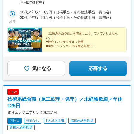
市営バス江松で下車、そこから徒歩10分（車）第二環状自動車道
戸田駅(愛知県)
富田ICより1分◎受動喫煙対策あり：屋内禁煙・屋外喫煙所あり
（事業所・現場での喫煙は、その場所のルールに準じます）■出張
20代／年収450万円（出張手当・その他諸手当・賞与込）
は？入社直後は基本的には東海圏の拠点を中心に担当いただきま
30代／年収600万円（出張手当・その他諸手当・賞与込）
給与
す。慣れてきたら遠方へ出張いただく事もありますが、転勤はあ
りませんので、“家族や友人の近くにいたい”、“新しい家族が増え
た”といった人生の転機があっても、暮らし慣れた街にある大切な
【技術力のある自分を想像したら、ワクワクしません
か。】
ものを守りながら働いていくことができます。◎出張は1年間の4
■社会インフラを支える仕事
割程度が平均◎基本は社有車での移動◎出張に関連する豊富な手
■業界トップクラスの実績と技術力
当で頑張りをしっかりと給与に反映！◎遠方の場合は、ビジネス
■若手活躍中！研修や資格取得支援で成長機会も豊富
■資格取得で毎月給与UP／月収例：月収30万円～48万
ホテル等を宿泊先として手配（個室完備）
円
気になる
応募する
NEW
技術系総合職（施工監理・保守）／未経験歓迎／年休
125日
電音エンジニアリング株式会社
正社員
転勤なし
5名以上採用
職種未経験歓迎
業種未経験歓迎