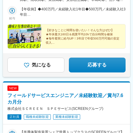
る場合もお気軽にご相談ください！＜勤務地のある都道府県＞◆
駅、帯広駅、函館駅前駅、弘前駅、本八戸駅、古川駅、新田駅(宮
北海道・東北／北海道、青森、岩手、宮城、秋田、山形、福島◆
【年収例】◆400万円／未経験入社1年目◆500万円／未経験入社3
城県)、山形駅、角田駅、郡山富田駅、雀宮駅、倉賀野駅、つくば
関東／東京、神奈川、千葉、埼玉、茨城、栃木、群馬◆北陸・甲
年目
駅、日立駅、東宿郷駅、西那須野駅、小山駅、古河駅、高崎駅、
給与
信越／富山、石川、福井、新潟、山梨、長野◆東海／愛知、静
◆800万円／未経験入社10年目
太田駅(群馬県)、長岡駅、高田駅(新潟県)、大宮駅(埼玉県)、熊谷
岡、岐阜、三重◆関西／大阪、京都、兵庫、滋賀、奈良、和歌山
駅、京成千葉駅、柏駅、松本駅、上田駅、国母駅、立川駅、天王
◆中国／広島、岡山、鳥取、島根、山口◆四国／徳島、香川、愛
【好きなことに時間を使いたい！そんな方はぜひ】
町駅、掛川駅、桜町前駅、知立駅、浜松駅、三島駅、新豊橋駅、
★年休最大160日＆残業平均10hで自分時間を確保
媛、高知◆九州／福岡、熊本、佐賀、長崎、大分、宮崎、鹿児島
亀島駅、多治見駅、近鉄四日市駅、津駅、野町駅、守山駅、南富
★毎年着実に給与UP！3年目で年収500万円可能の安定
【保全テクノセンター】仙台、北上、埼玉、関東、名古屋、豊
山駅、金沢駅、福井駅(福井県)、近江八幡駅、水無瀬駅、草津駅
収入
田、関西、東広島、北九州、熊本
★業界TOPクラス企業＆需要急増中の仕事
(滋賀県)、京都駅、西中島南方駅、三宮・花時計前駅、山陽明石
★未経験歓迎！ロボットの学校で1.5カ月の研修有
駅、松江駅、倉敷市駅、二軒屋駅、出雲市駅、鳥取駅、岡山駅前
駅、福山駅、高松駅(香川県)、広島駅、防府駅、小波瀬西工大前
駅、中津駅(大分県)、都通駅、博多駅、諫早駅、佐賀駅、光の森
気になる
応募する
駅、国分駅(鹿児島県)、札幌駅、あおば通駅、上野駅、新宿三丁目
駅、名鉄名古屋駅、大阪梅田駅(阪急線)、平和通駅、古島駅、長町
南駅、中村公園駅、函館駅、宇都宮駅東口駅、上熊谷駅、栄町駅
(千葉県)、西松本駅、西国立駅、星川駅、新浜松駅、三島広小路
NEW
駅、豊橋駅、三河知立駅、名古屋駅、あすなろう四日市駅、北鉄
フィールドサービスエンジニア／未経験歓迎／賞与7.6
金沢駅、福井駅、南方駅(大阪府)、神戸三宮駅(阪神)、明石駅、電
鉄出雲市駅、岡山駅、高松築港駅、的場町駅、鹿児島中央駅前
カ月分
駅、東比恵駅、さっぽろ駅、仙台駅、稲荷町駅(東京都)、新宿駅、
株式会社ＳＣＲＥＥＮ ＳＰＥサービス(SCREENグループ)
近鉄名古屋駅、梅田駅(地下鉄)、小倉駅(福岡県)、富沢駅、市役所
正社員
職種未経験歓迎
業種未経験歓迎
前駅(北海道)、宇都宮駅、千葉駅、立川南駅、保土ケ谷駅、第一通
り駅、駅前駅、七ツ屋駅、新福井駅、新大阪駅、貿易センター
駅、西川緑道公園駅、片原町駅(香川県)、猿猴橋町駅、鹿児島中央
【半導体製造装置シェア世界トップクラスのSCREENグループ】