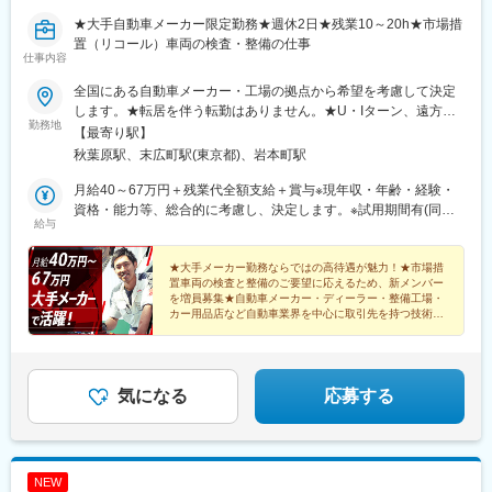
★大手自動車メーカー限定勤務★週休2日★残業10～20h★市場措
置（リコール）車両の検査・整備の仕事
仕事内容
全国にある自動車メーカー・工場の拠点から希望を考慮して決定
します。★転居を伴う転勤はありません。★U・Iターン、遠方か
勤務地
らのご応募も歓迎！引越など赴任に伴う費用、家賃は全額負担し
【最寄り駅】
ます（会社規定による）。★請負先やお客様先での勤務。【北海
秋葉原駅、末広町駅(東京都)、岩本町駅
道・東北】北海道、宮城、青森、秋田、岩手、山形、福島【関
東】東京、神奈川、埼玉、千葉、茨城、栃木、群馬、山梨【東
月給40～67万円＋残業代全額支給＋賞与※現年収・年齢・経験・
海・北信越】愛知、岐阜、静岡、三重、新潟、長野、富山、石
資格・能力等、総合的に考慮し、決定します。※試用期間有(同待
給与
川、福井【近畿】大阪、兵庫、京都、奈良、滋賀、和歌山【中
遇/最長6ヵ月)※各種手当、残業代等はこれらとは別途支給いたし
国・四国】広島、山口、岡山、鳥取、島根、香川、徳島、愛媛、
ます。【年収例】◆540万円／メーカーリコール／24歳 入社3年
高知【九州・沖縄】福岡、熊本、佐賀、大分、鹿児島、宮崎、長
／月給45万円◆600万円／メーカーリコール／35歳 入社8年／月
★大手メーカー勤務ならではの高待遇が魅力！★市場措
置車両の検査と整備のご要望に応えるため、新メンバー
崎、沖縄★マイカー通勤OK、駐車場完備！
給50万円◆720万円／メーカーリコール／51歳 入社5年／月給60
を増員募集★自動車メーカー・ディーラー・整備工場・
万円
カー用品店など自動車業界を中心に取引先を持つ技術者
集団★年2000名以上の整備士さんからのご相談実績
気になる
応募する
NEW