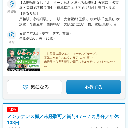
【原則転勤なし／U・Iターン歓迎／選べる勤務地】★東京・名古
屋・福岡で積極採用中・積極採用エリアでは引越し費用のサポー
勤務地
トあり（U・Iターン支援）・転居等の支援も、応相談（会社規定
【最寄り駅】
あり）※将来的に転勤の可能性はありますが、本人と協議の上決定
戸越駅、永福町駅、川口駅、大宮駅(埼玉県)、桜木駅(千葉県)、横
します＜首都圏＞・東京都品川区、杉並区・埼玉県川口市、さい
浜駅、名古屋駅、西岡崎駅、大阪城北詰駅、横川駅(広島県)、新山
たま市・千葉県千葉市・神奈川県横浜市＜北海道＞・札幌市※札幌
口駅、博多駅、西鉄平尾駅、名島駅、室見駅、南福岡駅、御井
支店はエレベーターメンテナンス経験者のみの募集＜群馬県＞・
★賞与年3回（夏季、冬季、業績）
駅、九品寺交差点駅、大分駅、さっぽろ駅、高崎問屋町駅、戸越
高崎市＜愛知県＞・名古屋市、岡崎市＜大阪府＞・大阪市＜広島
年収例520万円（32歳）
銀座駅、平沼橋駅、京橋駅(大阪府)、横川駅、西鉄千早駅、春日駅
給与
県＞・広島市＜山口県＞・山口市＜福岡県＞・福岡市、久留米市
(福岡県)、交通局前駅(熊本県)、札幌駅、荏原中延駅、大阪ビジネ
＜熊本県＞・熊本市中央区＜大分県＞・大分市※各拠点の住所・交
スパーク駅、三滝駅、千早駅、水道町駅、大通駅
通アクセスは下記＜勤務地一覧＞からご確認いただけます※充足状
＼世界最大級シェア！オーチスグループ／
景気に左右されにくい安定した仕事で、
況によっては募集が停止している勤務地もございますので、詳細
未経験から世界基準の専門スキルを身につけませんか？
はお問い合わせください※受動喫煙対策：屋内禁煙、喫煙所あり
（拠点による）
◆未経験入社8割以上
◆賞与年3回／手当充実
◆年間休日127日／土日祝休み
◆転勤なし
気になる
応募する
NEW
メンテナンス職／未経験可／賞与4.7～７カ月分／年休
133日