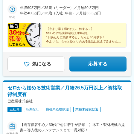
ターン支援あり※面接地エリアでの就業率は92％以上※自動車通勤
駅、東武宇都宮駅、高崎駅、水戸駅、つくば駅、松本駅、静岡
OK（エリア・プロジェクトによって変動）※寮／社宅制度など福
年収603万円／35歳（リーダー）／月給50.3万円
駅、沼津駅、浜松駅、豊田市駅、近鉄名古屋駅、東岡崎駅、あす
利厚生も充実しています※最終的な就業先は、希望・スキル・経験
年収400万円／26歳（入社1年目）／月給33.3万円
なろう四日市駅、岐阜駅、富山駅、北鉄金沢駅、草津駅(滋賀県)、
給与
を考慮し決定します【勤務先企業例】◎自動車・自動車部品トヨ
烏丸駅、梅田駅(地下鉄)、三ノ宮駅、和歌山市駅、姫路駅、岡山駅
タ自動車／日産自動車／本田技研工業／デンソー／アイシン◎情
前駅、紙屋町西駅、新山口駅、薬院駅、平和通駅、めがね橋駅、
報端末・家電日立製作所／東芝／三菱電機／パナソニック／富士
【今より早く帰れたら、何する？】
水道町駅、郡山駅(福島県)、甲府駅、盛岡駅、大街道駅、新潟駅、
SSEの平均残業時間は月9時間。
通◎航空・宇宙IHI／三菱重工業／川崎重工業受動喫煙対策：敷地
天文館通駅、東京駅、神田駅(東京都)、三鷹駅、赤坂駅(東京都)、
1日あたりに換算すると、なんと30分以下！
内原則禁煙（就業先によっては喫煙所有）
東池袋駅、茅場町駅、六本木駅、東新宿駅、池袋駅、日本橋駅(東
今よりも、もっとゆとりのある生活に変えてみません
か？
京都)、錦糸町駅、目黒駅、渋谷駅、品川駅、神谷町駅、大塚駅(東
京都)、上野駅、新宿三丁目駅、大手町駅(東京都)、中野駅(東京
★研修＆専任担当のフォロー充実
都)、八丁堀駅(東京都)、有楽町駅、蒲田駅、中野坂上駅、東京テ
★未経験スタートの先輩多数
レポート駅、豊洲駅、御茶ノ水駅、五反田駅、飯田橋駅、恵比寿
気になる
応募する
駅、田町駅(東京都)、御徒町駅、東陽町駅、虎ノ門駅、西新宿駅、
市ケ谷駅、半蔵門駅、初台駅、日の出駅(東京都)、浅草駅、大崎
駅、三田駅(東京都)、後楽園駅、高田馬場駅、両国駅、神保町駅、
水道橋駅、九段下駅、荻窪駅、亀戸駅、秋葉原駅、汐留駅、葛西
ゼロから始める技術営業／月給26.5万円以上／資格取
駅、藤沢駅、川崎駅、新高島駅、新横浜駅、愛甲石田駅、戸塚
得制度有
駅、湘南台駅、天王町駅、武蔵小杉駅、南橋本駅、桜木町駅、南
林間駅、鶴見駅、新川崎駅、武蔵新城駅、小田原駅、善行駅、天
巴産業株式会社
空橋駅、ＹＲＰ野比駅、新百合ケ丘駅、相原駅、京急新子安駅、
正社員
転勤なし
職種未経験歓迎
業種未経験歓迎
海老名駅(相鉄・小田急)、新杉田駅、鴨居駅、葭川公園駅、海浜幕
張駅、船橋駅、柏駅、八千代台駅、八幡宿駅、土気駅、蘇我駅、
木更津駅、千葉みなと駅、新習志野駅、佐倉駅、松戸駅、西船橋
【既存顧客中心／30代中心に若手が活躍！】木工・製材機械の提
駅、さいたま新都心駅、川越駅、熊谷駅、浦和駅、狭山市駅、南
案～導入後のメンテナンスまで一貫対応！
越谷駅、川口駅、東所沢駅、和光市駅、朝霞台駅、新越谷駅、久
仕事内容