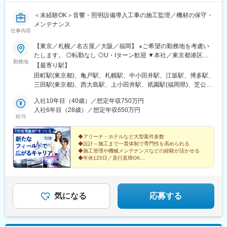
＜未経験OK＞音響・照明設備導入工事の施工監理／機材の保守・
メンテナンス
仕事内容
【東京／札幌／名古屋／大阪／福岡】 ※ご希望の勤務地を考慮い
たします。 ◎転勤なし ◎U・Iターン歓迎 ▼本社／東京都港区芝5-
勤務地
20-9＜アクセス＞ JR「田町駅」より4分、「三田駅」より徒歩2
【最寄り駅】
分 ▼東京テクニカルセンター／東京都江東区大島2-9-25 ＜アクセ
田町駅(東京都)、亀戸駅、札幌駅、中小田井駅、江坂駅、博多駅、
ス＞ JR「亀戸駅」「錦糸町」より徒歩13分 ▼札幌営業所/北海道
三田駅(東京都)、西大島駅、上小田井駅、祇園駅(福岡県)、芝公園
札幌市中央区北2条東1-2-9 HF北二条ビルディング8階 ＜アクセ
駅、住吉駅(東京都)、櫛田神社前駅
ス＞ □函館本線・地下鉄南北線「札幌駅」22出口から徒歩3分□地
入社10年目（40歳）／想定年収750万円
下鉄東西線「バスセンター前」5出口から徒歩8分 ▼名古屋営業所
入社6年目（28歳）／想定年収650万円
給与
／愛知県名古屋市西区中小田井4丁目175 ＜アクセス＞ 名鉄犬山
線「中小田井駅」より徒歩10分 ▼大阪事業所／大阪府吹田市江坂
町1-20-22＜アクセス＞ 地下鉄御堂筋線「江坂駅」より徒歩4分 ▼
◆アリーナ・ホテルなど大型案件多数
◆設計～施工まで一貫体制で専門性を高められる
福岡営業所／福岡県福岡市博多区博多駅前1丁目23-26-1 ＜アクセ
◆施工管理や機械メンテナンスなどの経験が活かせる
ス＞ □JR・地下鉄空港線「博多駅」博多口より徒歩10分 □福岡市
◆年休125日／直行直帰OK
空港線「祇園駅」より徒歩7分 ※受動喫煙対策あり：屋内禁煙（屋
◆未経験歓迎！自社研修センターでイチから育成
外喫煙所あり）
気になる
応募する