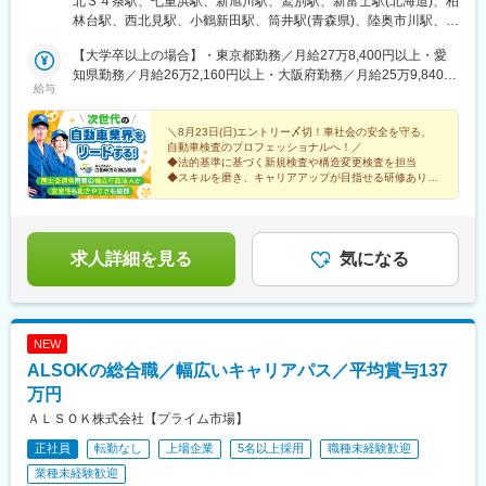
北３４条駅、七重浜駅、新旭川駅、鷲別駅、新富士駅(北海道)、柏
浦・栃木・佐野・群馬・埼玉・熊谷・所沢・春日部・千葉・習志
林台駅、西北見駅、小鶴新田駅、筒井駅(青森県)、陸奥市川駅、岩
野・野田・袖ケ浦・神奈川・川崎・湘南・相模・山梨【北陸信越
手飯岡駅、泉外旭川駅、漆山駅(山形県)、西袋駅、福島駅(福島
エリア】・新潟・長岡・富山・石川・長野・松本【中部エリ
【大学卒以上の場合】・東京都勤務／月給27万8,400円以上・愛
県)、内郷駅、鮫洲駅、東武練馬駅、六町駅、小宮駅、西国立駅、
ア】・名古屋・豊橋・西三河・小牧・福井・岐阜・飛騨・静岡・
知県勤務／月給26万2,160円以上・大阪府勤務／月給25万9,840円
水戸駅、荒川沖駅、江曽島駅、田島駅、上泉駅、西大宮駅、明戸
給与
浜松・沼津・三重・四日市【近畿エリア】・大阪・なにわ・和
以上・その他地域／月給23万2,000円以上【専門学校卒（4年課
駅、所沢駅、豊春駅、稲毛海岸駅、船橋日大前駅、運河駅、長浦
泉・京都・京都南・奈良・滋賀・和歌山・兵庫、姫路【中国エリ
程）の場合】・東京都勤務／月給27万8,400円以上・愛知県勤務
駅(千葉県)、鴨居駅、小島新田駅、平塚駅、下溝駅、酒折駅、白山
ア】・広島・福山・鳥取・島根・岡山・山口【四国エリア】・香
／月給26万2,160円以上・大阪府勤務／月給25万9,840円以上・そ
＼8月23日(日)エントリー〆切！車社会の安全を守る、
駅(新潟県)、宮内駅(新潟県)、東新庄駅、大河端駅、北長野駅、平
自動車検査のプロフェッショナルへ！／
川・徳島・愛媛・高知【九州エリア】・福岡・北九州・久留米・
の他地域／月給23万2,000円以上【短大卒以上、または専門学校
田駅(長野県)、中島駅(愛知県)、船町駅、若林駅(愛知県)、岩倉駅
◆法的基準に基づく新規検査や構造変更検査を担当
筑豊・佐賀・長崎・佐世保・厳原・熊本・大分・宮崎・鹿児島・
卒（2年課程）の場合】・東京都勤務／月給25万9,800円以上・愛
(愛知県)、ベル前駅、南宿駅、高山駅、県総合運動場駅、さぎの宮
◆スキルを磨き、キャリアアップが目指せる研修あり
奄美・沖縄・宮古・八重山※詳細については、当機構のウェブサイ
知県勤務／月給26万4,645円以上・大阪府勤務／月給24万2,480円
◆長期的に働けるワークライフバランスの整った環境
駅、高茶屋駅、霞ケ浦駅、寝屋川市駅、フェリーターミナル駅、
トをご覧ください。
以上・その他地域／月給21万6,500円以上【高等学校卒業以上の
北信太駅、堅田駅、上鳥羽口駅、淀駅、平端駅、和歌山港駅、青
場合】・東京都勤務／月給24万360円以上・愛知県勤務／月給22
木駅、妻鹿駅、東尾道駅、鳥取駅、東松江駅(島根県)、備前一宮
万6,339円以上・大阪府勤務／月給22万4,336円以上・その他地域
駅、矢原駅、鬼無駅、勝瑞駅、久米駅、布師田駅、浦添前田駅、
求人詳細を見る
気になる
／月給20万300円以上※これまでの経験を考慮した上で、決定いた
西鉄千早駅、下曽根駅、荒木駅、船尾駅(福岡県)、佐賀駅、市布
します。※試用期間6ヵ月あり。期間中の待遇に変更はありませ
駅、日宇駅、たびら平戸口駅、健軍町駅、牧駅(大分県)、田吉駅、
ん。
坂之上駅、北２４条駅、品川シーサイド駅、鶴田駅、南荒子駅、
花堂駅、県立美術館前駅、富田浜駅、南港東駅、くいな橋駅、舟
NEW
戸駅、千早駅、青物横丁駅、南港口駅、十条駅(京都市営)、鹿児駅
ALSOKの総合職／幅広いキャリアパス／平均賞与137
万円
ＡＬＳＯＫ株式会社【プライム市場】
正社員
転勤なし
上場企業
5名以上採用
職種未経験歓迎
業種未経験歓迎