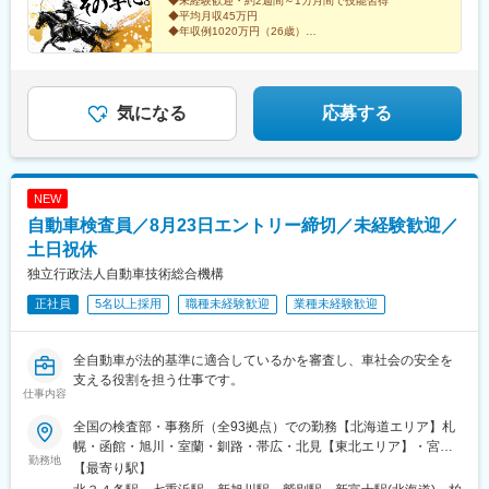
◆未経験歓迎・約2週間～1カ月間で技能習得
／片野駅8分熊本支社／東海学園前駅10分鹿児島支社／中洲通駅1
庫県)、国際センター駅、九条駅(京都府)、市立病院前駅(鹿児島県)
◆平均月収45万円
分藤沢支社／辻堂駅近く三郷支社／三郷駅8分★：駐車場有＜
◆年収例1020万円（26歳）
2025年8月以降 新規開設予定＞※オープンまでは近隣支社勤務四
【 錠前技師という、新たな選択肢 】
日市支社／高角駅近く沖縄支社／安里駅近く
気になる
応募する
NEW
自動車検査員／8月23日エントリー締切／未経験歓迎／
土日祝休
独立行政法人自動車技術総合機構
正社員
5名以上採用
職種未経験歓迎
業種未経験歓迎
全自動車が法的基準に適合しているかを審査し、車社会の安全を
支える役割を担う仕事です。
仕事内容
全国の検査部・事務所（全93拠点）での勤務【北海道エリア】札
幌・函館・旭川・室蘭・釧路・帯広・北見【東北エリア】・宮城
勤務地
（仙台）・青森・八戸・岩手・秋田・山形・庄内・福島・いわき
【最寄り駅】
【関東エリア】・品川・練馬・足立・八王子・多摩・茨城・土