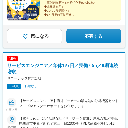
崎、鹿児島交通勤務地により異なります。■研修センターJR青梅
＼原則定時退社＆有給消化率80%以上／
◆未経験歓迎！
線「福生駅」東口より徒歩3分JR八高線「東福生駅」より徒歩10
◆20~30代活躍中！
分
◆1ヶ月半の実技研修
◆研修は手厚い少人数制
◆設立70年の安定企業
◆ギフト券支給など福利厚生充実！
気になる
応募する
NEW
サービスエンジニア／年休127日／実働7.5h／8期連続
増収
キコーテック株式会社
正社員
転勤なし
【サービスエンジニア】海外メーカーの最先端の分析機器セット
アップやアフターサポートをお任せします
仕事内容
【駅チカ徒歩1分／転勤なし／U・Iターン歓迎】東京支社／神奈川
県川崎市中原区新丸子東三丁目1200番地 KDX武蔵小杉ビル11F＜
勤務地