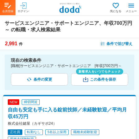
会員登録
ログイン
気になる
メニュー
サービスエンジニア・サポートエンジニア、年収700万円
～
の転職・求人検索結果
2,991
条件で並び替え
件
現在の検索条件
[職種]サービスエンジニア・サポートエンジニア [年収]700万円～
新着求人をいつでもチェック
条件の変更
この条件を保存
締切間近
NEW
自由も安定も手に入る錠前技師／未経験歓迎／平均月
収45万円
株式会社鍵屋（カギサポ24）
正社員
転勤なし
5名以上採用
職種未経験歓迎