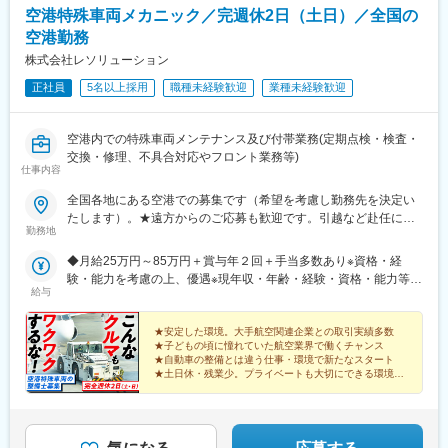
空港特殊車両メカニック／完週休2日（土日）／全国の
空港勤務
株式会社レソリューション
正社員
5名以上採用
職種未経験歓迎
業種未経験歓迎
空港内での特殊車両メンテナンス及び付帯業務(定期点検・検査・
交換・修理、不具合対応やフロント業務等)
仕事内容
全国各地にある空港での募集です（希望を考慮し勤務先を決定い
たします）。★遠方からのご応募も歓迎です。引越など赴任に伴
勤務地
う費用、家賃は全額負担します（会社規定による）。★請負先や
お客様先での勤務となります。【北海道・東北】 北海道、宮
◆月給25万円～85万円＋賞与年２回＋手当多数あり※資格・経
城、青森、秋田、岩手、福島【関東】 東京、千葉、茨城【中
験・能力を考慮の上、優遇※現年収・年齢・経験・資格・能力等、
部・北陸】 愛知、静岡、新潟、長野、富山、石川【近畿】 大
給与
総合的に考慮し、決定します。※自動車整備の実務経験がある方は
阪、兵庫、和歌山【中国・四国】 広島、山口、岡山、鳥取、島
ご相談ください！※試用期間有(同待遇/最長6ヵ月)※各種手当、残業
根、香川、徳島、愛媛、高知【九州・沖縄】 福岡、熊本、佐
代等はこれらとは別途支給いたします。【年収例】◆27歳（自動
★安定した環境。大手航空関連企業との取引実績多数
賀、大分、鹿児島、長崎、沖縄【交通】勤務先により異なりま
★子どもの頃に憧れていた航空業界で働くチャンス
車整備士2級）…年収336万円◆33歳（自動車整備士3級）…年収
★自動車の整備とは違う仕事・環境で新たなスタート
す。★マイカー通勤可能、駐車場完備
420万円
★土日休・残業少。プライベートも大切にできる環境
★全国空港勤務。U・Iターン歓迎！引越し経費サポート