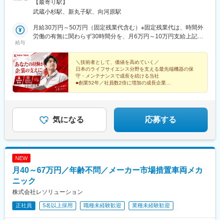
アクセス＞東急「武蔵小杉」駅より徒歩1分※受動喫煙対策：屋内
【最寄り駅】
喫煙可能場所あり
武蔵小杉駅、新丸子駅、向河原駅
月給30万円～50万円（固定残業代含む）※固定残業代は、時間外
労働の有無に関わらず30時間分を、月6万円～10万円支給上記を
給与
超える時間外労働分は追加で支給※給与詳細は経験・能力・前職給
与等を踏まえて決定※上記とは別途、決算実績により決算賞与の支
給あり
＼技術者として、価値を高めていく／
日本のライフサイエンス分野を支える最先端機器の保
守・メンテナンスで成長を続ける当社
■創業52年／社員数2倍に増加の成長企業
■売上139億円／8期連続増収
■経験を活かして即戦力として活躍可能！
気になる
応募する
NEW
月40～67万円／年齢不問／メーカー市場措置車両メカ
ニック
株式会社レソリューション
正社員
5名以上採用
職種未経験歓迎
業種未経験歓迎