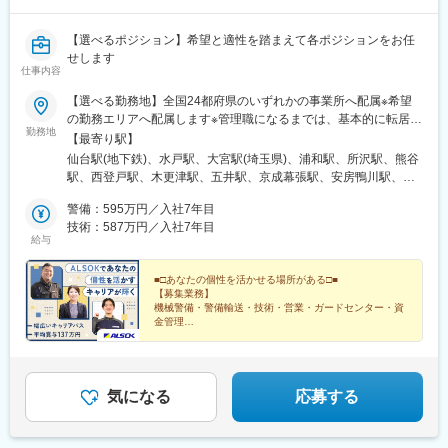
【選べるポジション】希望と適性を踏まえて各ポジションをお任
せします
仕事内容
【選べる勤務地】全国24都府県のいずれかの事業所へ配属※希望
の勤務エリアへ配属します※管理職になるまでは、基本的に転居を
勤務地
伴う転勤はありません。※3～5年間、所属事業所に在籍のまま、
【最寄り駅】
東京や大阪などで勤務できる“他所勤務制度”もあります。＜募集エ
仙台駅(地下鉄)、水戸駅、大宮駅(埼玉県)、浦和駅、所沢駅、熊谷
リア＞東京都、埼玉県、千葉県、神奈川県、茨城県、宮城県、山
駅、西登戸駅、木更津駅、五井駅、京成幕張駅、安房鴨川駅、京
梨県、長野県、静岡県、愛知県、滋賀県、京都府、奈良県、大阪
成成田駅、佐原駅、干潟駅、京成臼井駅、茂原駅、京成船橋駅、
府、和歌山県、兵庫県、岡山県、香川県、徳島県、高知県、山口
警備：595万円／入社7年目
東葉勝田台駅、本八幡駅(総武線)、浦安駅(千葉県)、柏駅、上本郷
県、福岡県、熊本県、大分県※現在採用強化中！！東京都、大阪
技術：587万円／入社7年目
駅、湖北駅、柏の葉キャンパス駅、東大宮駅、南柏駅、新高島
給与
府、愛知県、神奈川県、千葉県、山梨県、静岡県、京都府、兵庫
駅、新横浜駅、京急川崎駅、相模大野駅、藤沢駅、舞岡駅、新富
県、和歌山県、徳島県、大分県＜本社＞東京都港区元赤坂1-6-6…
町駅(東京都)、亀戸駅、潮見駅、葛西駅、岩本町駅、小岩駅、仲御
東京メトロ銀座線・丸ノ内線「赤坂見附駅」より徒歩6分…東京メ
■□あなたの個性を活かせる場所がある□■
徒町駅、亀有駅、竹ノ塚駅、荒川区役所前駅、本郷三丁目駅、中
【募集業務】
トロ半蔵門線・有楽町線・南北線「永田町駅」より徒歩8分＼＼他
野坂上駅、九段下駅、荻窪駅、池袋駅、東武練馬駅、練馬駅、王
機械警備・警備輸送・技術・営業・ガードセンター・資
業種からの転職は約95％／／20～30代活躍中！物流、建設、不動
子駅、大泉学園駅、赤羽岩淵駅、東池袋駅、渋谷駅、学芸大学
金管理
産、飲食など前職はさまざまです。（出典：ALSOK中途入社社員
★未経験歓迎、資格取得支援あり
駅、用賀駅、経堂駅、成城学園前駅、泉岳寺駅、雪が谷大塚駅、
★平均賞与137万円、13年連続ベースアップ
アンケート）
京急蒲田駅、大崎広小路駅、六本木一丁目駅、西国立駅、三鷹
★年間休日120日以上、9連休以上取得可
駅、東村山駅、府中駅(東京都)、国分寺駅、ひばりケ丘駅(東京
都)、京王八王子駅、河辺駅、多摩センター駅、町田駅、福生駅、
気になる
応募する
牛田駅(東京都)、谷保駅、南甲府駅、市役所前駅(長野県)、南松本
駅、中野松川駅、上田駅、乙女駅、上諏訪駅、伊那市駅、鼎駅、
佐久平駅、長沼駅(静岡県)、沼津駅、浜松駅、烏森駅、平安通駅、