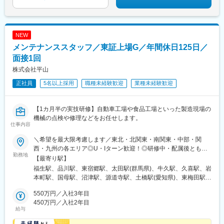
NEW
メンテナンススタッフ／東証上場G／年間休日125日／
面接1回
株式会社平山
正社員
5名以上採用
職種未経験歓迎
業種未経験歓迎
【1カ月半の実技研修】自動車工場や食品工場といった製造現場の
機械の点検や修理などをお任せします。
仕事内容
＼希望を最大限考慮します／東北・北関東・南関東・中部・関
西・九州の各エリア◎U・Iターン歓迎！◎研修中・配属後ともに
勤務地
社員寮の利用OK！◎研修中の寮費は会社が負担します！（規定あ
【最寄り駅】
り）＜研修中＞■研修センター株式会社平山 関東研修センター東
福生駅、品川駅、東宿郷駅、太田駅(群馬県)、牛久駅、久喜駅、岩
京都福生市東町10-1 NTビル3-3階B＜研修終了後＞◎以下の場所
本町駅、国母駅、沼津駅、源道寺駅、土橋駅(愛知県)、東梅田駅、
にある製造現場から希望を最大限考慮して配属を決定します！■東
広島駅、新山口駅、中津駅(大分県)、東福生駅、高輪ゲートウェイ
北エリア└青森、岩手、宮城、秋田、山形、福島■北関東エリア└
550万円／入社3年目
駅、駅東公園前駅、秋葉原駅、中崎町駅、宇都宮駅東口駅、神田
千葉、茨城、栃木■南関東エリア└東京、埼玉、群馬■中部エリア└
450万円／入社2年目
駅(東京都)、梅田駅(地下鉄)、猿猴橋町駅
給与
愛知、岐阜、三重、静岡■関西エリア└大阪、京都、兵庫、滋賀、
奈良、和歌山■九州エリア└福岡、熊本、佐賀、長崎、大分、宮