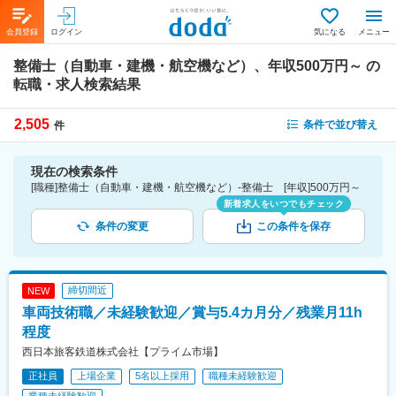
会員登録
ログイン
気になる
メニュー
整備士（自動車・建機・航空機など）、年収500万円～
の
転職・求人検索結果
2,505
条件で並び替え
件
現在の検索条件
[職種]整備士（自動車・建機・航空機など）-整備士 [年収]500万円～
新着求人をいつでもチェック
条件の変更
この条件を保存
締切間近
NEW
車両技術職／未経験歓迎／賞与5.4カ月分／残業月11h
程度
西日本旅客鉄道株式会社【プライム市場】
正社員
上場企業
5名以上採用
職種未経験歓迎