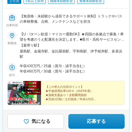
正社員
5名以上採用
職種未経験歓迎
業種未経験歓迎
【無資格・未経験から成長できるサポート体制】トラックやバス
の車検整備、点検、メンテナンスなどを担当
仕事内容
【U・Iターン歓迎！マイカー通勤OK】★四国の各拠点で募集！希
望を考慮のうえ配属先を決定します。■香川・高松サービスセンタ
勤務地
ー：香川県高松市新田町甲90・丸亀サービスセンター：香川県丸
【最寄り駅】
亀市郡家町字原2933-1■徳島・鳴門サービスセンター：徳島県鳴
屋島駅、金蔵寺駅、金比羅前駅、宇和島駅、伊予桜井駅、多喜浜
門市大津町矢倉字中の越16■愛媛・宇和島サービスセンター：愛
駅
媛県宇和島市保田甲885-1・今治サービスセンター：愛媛県今治市
郷桜井4-7-43・新居浜サービスセンター：愛媛県新居浜市黒島1-
年収430万円／25歳（賞与・諸手当含む）
6-43※受動喫煙対策：オフィス内禁煙
年収460万円／30歳（賞与・諸手当含む）
給与
【この求人の注目ポイント】
★中途採用比率100％（2025年度）
★資格支援あり！全額費用負担
★完休2日制／土日祝休／年休125日
★賞与4.2カ月～5.2カ月分（昨年度実績）
★資格手当をはじめ各種手当が豊富
★退職金・財形貯蓄など福利厚生充実
気になる
応募する