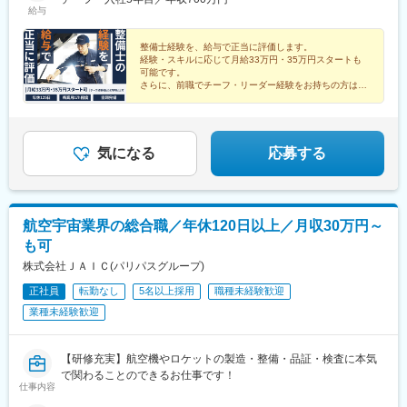
(愛知県)、置賜駅、石浜駅、岡本駅(栃木県)、矢場町駅、竜王駅、
給与
★受動喫煙対策あり※下記勤務地補足ネクステージ水戸南店／茨城
彦根駅、上野幌駅、越前新保駅、六軒駅(三重県)、小山駅、山口駅
県東茨城郡茨城町長岡矢頭3530SUV LAND名古屋／愛知県名古屋
(山口県)、南町田グランベリーパーク駅、岐南駅、新浜松駅、東新
市緑区大高町丸の内36番1
整備士経験を、給与で正当に評価します。
潟駅、長泉なめり駅、港南台駅、船岡駅(宮城県)、塚目駅、東陽町
経験・スキルに応じて月給33万円・35万円スタートも
駅、新金岡駅、喜多山駅(愛知県)、東静岡駅、幕張駅、牛山駅、南
可能です。
草津駅、西那須野駅、湘南深沢駅、道ノ尾駅、南大高駅、土橋駅
さらに、前職でチーフ・リーダー経験をお持ちの方は、
チーフスタート（月給38万円以上）も目指せます。
(愛媛県)、鼓ケ浦駅、神領駅、森林公園駅(北海道)、西飾磨駅、土
崎駅、香里園駅、妙興寺駅、中島駅(愛知県)、上社駅、上塩屋駅、
ししぶ駅、センター南駅、泉中央駅、佐賀駅、千川駅、南郷１８
丁目駅、下松駅(大阪府)、水城駅、高塚駅、南大分駅、倉見駅、折
気になる
応募する
尾駅、黒松駅(宮城県)、柏林台駅、竹下駅、矢向駅、豊明駅、赤嶺
駅、寺尾駅、神辺駅、環状通東駅、新大楽毛駅、宮之阪駅、放出
駅、鷺沼駅、平塚駅、寒川駅、善行駅、洋光台駅、運動公園前駅
(青森県)、知寄町二丁目駅、岩手飯岡駅、入谷駅(神奈川県)、小古
航空宇宙業界の総合職／年休120日以上／月収30万円～
曽駅、研究学園駅、摂津駅、神明町駅、塩釜口駅、漆山駅(山形
も可
県)、柏駅、川中島駅、八戸駅、門司駅、三河鹿島駅、北岡崎駅、
荒子川公園駅、積志駅、箕面船場阪大前駅、竜田口駅、五箇荘
株式会社ＪＡＩＣ(パリパスグループ)
駅、土岐市駅、円座駅、伊奈駅、七重浜駅、紀伊駅、高岡やぶな
正社員
転勤なし
5名以上採用
職種未経験歓迎
み駅、高蔵寺駅、柏たなか駅、美濃川合駅、習志野駅、西新町
業種未経験歓迎
駅、新利府駅、名和駅(愛知県)、春江駅、発寒駅、江南駅(愛知
県)、館腰駅、平成駅、紀三井寺駅、伊達駅、北久里浜駅、千里駅
(三重県)、北長岡駅、新座駅、動物公園駅、前橋大島駅、藤代駅、
【研修充実】航空機やロケットの製造・整備・品証・検査に本気
公津の杜駅、羽犬塚駅、信濃国分寺駅、大須観音駅、長沼駅(静岡
で関わることのできるお仕事です！
県)、京成幕張駅、赤迫駅、本郷駅(愛知県)、センター北駅、要町
仕事内容
駅、尻手駅、深江橋駅、知寄町駅、追分駅(三重県)、妙国寺前駅、