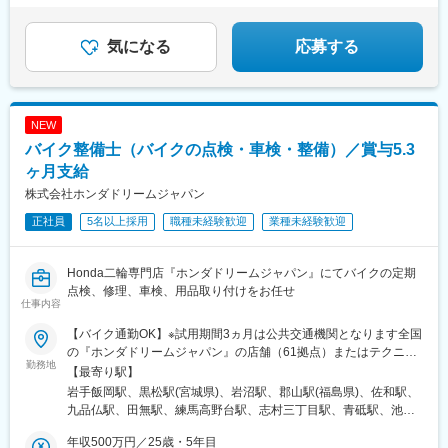
条件説明書にて明示します※下記は勤務地例となります※勤務先に
配偶者あり、子供2人（月給40万8,000円＋各種手当＋賞与）
立駅、常陸多賀駅、安曇追分駅、塩尻駅、岡谷駅、伊那新町駅、
◎入社後も転勤なし／土日祝休み／残業少なめ
より自動車通勤OK
大学前駅(長野県)、田中駅、実籾駅、スポーツセンター駅、蘇我
駅、誉田駅、小室駅、豊洲駅、新橋駅、笹塚駅、四ツ谷駅、末広
気になる
応募する
町駅(東京都)、京急蒲田駅、八丁堀駅(東京都)、中野駅(東京都)、
志村三丁目駅、大崎広小路駅、本郷三丁目駅、向原駅(東京都)、王
子神谷駅、錦糸町駅、都立大学駅、野島公園駅、新杉田駅、大船
駅、福浦駅、東戸塚駅、京急新子安駅、みなとみらい駅、山手
NEW
駅、弁天橋駅、センター南駅、天王町駅、湘南町屋駅、香川駅、
バイク整備士（バイクの点検・車検・整備）／賞与5.3
梶が谷駅、新整備場駅、武蔵中原駅、上溝駅、武蔵五日市駅、矢
野口駅、小作駅、恋ケ窪駅、三鷹駅、花小金井駅、西武立川駅、
ヶ月支給
箱根ケ崎駅、田無駅、多摩境駅、豊田駅、北八王子駅、北府中
株式会社ホンダドリームジャパン
駅、原当麻駅、かしわ台駅、瀬谷駅、海老名駅(相模線)、愛甲石田
正社員
5名以上採用
職種未経験歓迎
業種未経験歓迎
駅、相武台前駅、塔ノ沢駅、中央林間駅、倉見駅、富士岡駅、足
柄駅(静岡県)、鷲津駅、大岡駅(静岡県)、裾野駅、沼津駅、岩波
駅、日吉町駅、東静岡駅、興津駅、西焼津駅、御厨駅(静岡県)、八
Honda二輪専門店『ホンダドリームジャパン』にてバイクの定期
幡駅(静岡県)、積志駅、高塚駅、金指駅、ジヤトコ前駅、金谷駅、
点検、修理、車検、用品取り付けをお任せ
掛川市役所前駅、菊川駅(静岡県)、木田駅、日進駅(愛知県)、徳重
仕事内容
駅、新安城駅、奥田駅、桜井駅(愛知県)、犬山口駅、吉浜駅(愛知
県)、勝川駅、榎戸駅(愛知県)、枇杷島駅、上横須賀駅、共和駅、
【バイク通勤OK】※試用期間3ヵ月は公共交通機関となります全国
柏森駅、三河高浜駅、野間駅、古見駅(愛知県)、牛田駅(愛知県)、
の『ホンダドリームジャパン』の店舗（61拠点）またはテクニカ
勤務地
永和駅、黒笹駅、乙川駅、三郷駅(愛知県)、中京競馬場前駅、稲沢
ルセンター5拠点のいずれかでの勤務となります※配属は居住地を
【最寄り駅】
駅、野跡駅、堀田駅(名古屋市営)、亀島駅、上前津駅、ナゴヤドー
考慮し決定【東北】■岩手県：盛岡■宮城県：仙台泉／宮城岩沼■
岩手飯岡駅、黒松駅(宮城県)、岩沼駅、郡山駅(福島県)、佐和駅、
ム前矢田駅、笠寺駅、日比野駅(名古屋市営)、鳴海駅、金城ふ頭
福島県：郡山【関東】■茨城県：水戸北■東京都：世田谷／西東京
九品仏駅、田無駅、練馬高野台駅、志村三丁目駅、青砥駅、池上
駅、麻生田駅、蓮花寺駅、菰野駅、伊勢朝日駅、四日市駅、中水
／練馬／板橋／葛飾／大田／立川■神奈川県：磯子／横浜都筑／横
駅、立飛駅、新杉田駅、センター北駅、三ツ境駅、宮崎台駅、中
野駅、瀬戸口駅、聚楽園駅、太田川駅、東湊駅、石津川駅、土居
浜旭／川崎宮前／横浜緑■千葉県：船橋／松戸／蘇我■埼玉県：ふ
年収500万円／25歳・5年目
山駅(神奈川県)、東船橋駅、松戸駅、蘇我駅、ふかや花園駅、北鴻