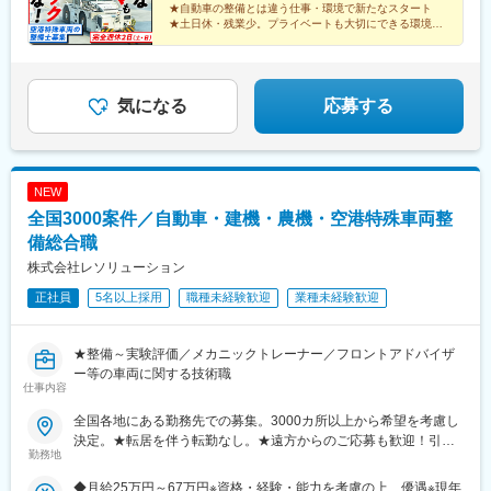
★自動車の整備とは違う仕事・環境で新たなスタート
す。★マイカー通勤可能、駐車場完備
420万円
★土日休・残業少。プライベートも大切にできる環境
★全国空港勤務。U・Iターン歓迎！引越し経費サポート
気になる
応募する
NEW
全国3000案件／自動車・建機・農機・空港特殊車両整
備総合職
株式会社レソリューション
正社員
5名以上採用
職種未経験歓迎
業種未経験歓迎
★整備～実験評価／メカニックトレーナー／フロントアドバイザ
ー等の車両に関する技術職
仕事内容
全国各地にある勤務先での募集。3000カ所以上から希望を考慮し
決定。★転居を伴う転勤なし。★遠方からのご応募も歓迎！引越
勤務地
など赴任に伴う費用、家賃は全額負担します（会社規定によ
る）。★請負先やお客様先での勤務となります。★会社説明会を
◆月給25万円～67万円※資格・経験・能力を考慮の上、優遇※現年