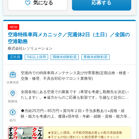
気になる
応募する
NEW
空港特殊車両メカニック／完週休2日（土日）／全国の
空港勤務
株式会社レソリューション
正社員
5名以上採用
職種未経験歓迎
業種未経験歓迎
空港内での特殊車両メンテナンス及び付帯業務(定期点検・検査・
交換・修理、不具合対応やフロント業務等)
仕事内容
全国各地にある空港での募集です（希望を考慮し勤務先を決定い
たします）。★遠方からのご応募も歓迎です。引越など赴任に伴
勤務地
う費用、家賃は全額負担します（会社規定による）。★請負先や
お客様先での勤務となります。【北海道・東北】 北海道、宮
◆月給25万円～85万円＋賞与年２回＋手当多数あり※資格・経
城、青森、秋田、岩手、福島【関東】 東京、千葉、茨城【中
験・能力を考慮の上、優遇※現年収・年齢・経験・資格・能力等、
部・北陸】 愛知、静岡、新潟、長野、富山、石川【近畿】 大
給与
総合的に考慮し、決定します。※自動車整備の実務経験がある方は
阪、兵庫、和歌山【中国・四国】 広島、山口、岡山、鳥取、島
ご相談ください！※試用期間有(同待遇/最長6ヵ月)※各種手当、残業
根、香川、徳島、愛媛、高知【九州・沖縄】 福岡、熊本、佐
代等はこれらとは別途支給いたします。【年収例】◆27歳（自動
★安定した環境。大手航空関連企業との取引実績多数
賀、大分、鹿児島、長崎、沖縄【交通】勤務先により異なりま
★子どもの頃に憧れていた航空業界で働くチャンス
車整備士2級）…年収336万円◆33歳（自動車整備士3級）…年収