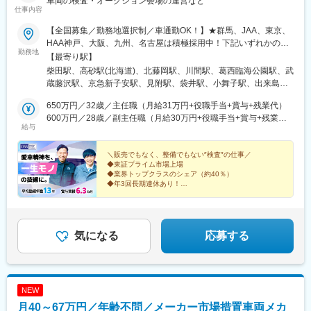
車両の検査・オークション会場の運営など
駅、後楽園駅、東池袋四丁目駅、産業振興センター駅、保土ケ谷
仕事内容
駅、新静岡駅、本吉原駅、堀田駅(名鉄線)、近鉄名古屋駅、大阪城
【全国募集／勤務地選択制／車通勤OK！】★群馬、JAA、東京、
公園駅、ＪＲ難波駅、恵美須町駅、西宮北口駅、二条駅、宇品三
HAA神戸、大阪、九州、名古屋は積極採用中！下記いずれかの会
丁目駅、天神南駅、西黒崎駅
勤務地
場でご活躍ください！■札幌会場：北海道江別市■東北会場：宮城
【最寄り駅】
県柴田郡■群馬会場：群馬県藤岡市■東京会場：千葉県野田市
柴田駅、高砂駅(北海道)、北藤岡駅、川間駅、葛西臨海公園駅、武
■JAA：東京都江戸川区■埼玉会場：埼玉県入間市■横浜会場：神奈
蔵藤沢駅、京急新子安駅、見附駅、袋井駅、小舞子駅、出来島
川県横浜市鶴見区■新潟会場：新潟県見附市■静岡会場：静岡県袋
駅、市民広場駅、春日野道駅(阪神線)、瀬戸駅、三国が丘駅(福岡
井市■北陸会場：石川県白山市■名古屋会場：愛知県東海市■大阪
650万円／32歳／主任職（月給31万円+役職手当+賞与+残業代）
県)、味坂駅、谷山駅(指宿枕崎線)
会場：大阪府大阪市西淀川区■神戸会場：兵庫県神戸市中央区
600万円／28歳／副主任職（月給30万円+役職手当+賞与+残業
給与
■HAA神戸：兵庫県神戸市中央区■岡山会場：岡山県赤磐市■福岡
代）
会場：福岡県筑紫野市■九州会場：佐賀県鳥栖市■鹿児島サイト：
鹿児島県鹿児島市＜本社：愛知県東海市新宝町507-20＞※受動喫
＼販売でもなく、整備でもない″検査″の仕事／
◆東証プライム市場上場
煙対策：いずれも屋内全面禁煙
◆業界トップクラスのシェア（約40％）
◆年3回長期連休あり！
◆研修充実！8割が未経験スタート
◆賞与年2回／実績6.3カ月分
◆マイカー通勤ＯＫ
気になる
応募する
NEW
月40～67万円／年齢不問／メーカー市場措置車両メカ