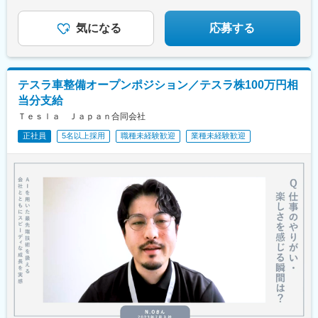
田駅、福俵駅、リゾートゲートウェイ・ステーション駅、姉ケ崎
育成前提＆研修も充実で安心です！
駅、福駅、西大路駅、志紀駅、桜島駅、枚方公園駅、大和田駅(大
気になる
応募する
阪府)、二階堂駅、中書島駅、寺田駅(京都府)、桂川駅(京都府)、石
部駅、石原駅(京都府)、深江駅(兵庫県)、苅藻駅、伊川谷駅、伊丹
駅(福知山線)、立花駅、出屋敷駅、西灘駅、山陽天満駅、網干駅、
白浜の宮駅、明石駅、住吉駅(兵庫県・阪神線)、和歌山港駅、朝来
テスラ車整備オープンポジション／テスラ株100万円相
駅、平端駅、弁天町駅、高井田駅(地下鉄)、香里園駅、宇多津駅、
当分支給
鷹ノ子駅、中萩駅、伊予三島駅、香西駅、備前西市駅、久々原
駅、東岡山駅、東福山駅、水島駅、中庄駅、大塚駅(広島県)、天神
Ｔｅｓｌａ Ｊａｐａｎ合同会社
川駅、山頂駅(岩国城)、櫛ケ浜駅、白木山駅、大山寺駅、神領駅、
正社員
5名以上採用
職種未経験歓迎
業種未経験歓迎
野跡駅、稲沢駅、名和駅(愛知県)、印場駅、小泉駅、中菰野駅、豊
明駅、土橋駅(愛知県)、粟ケ崎駅、速星駅、比良駅(愛知県)、黒笹
駅、さぎの宮駅、高師駅、東福島駅、大師橋駅、吉野原駅、御崎
公園駅、御影駅(兵庫県・阪神線)、高井田中央駅、住吉駅(兵庫
県・東海道)