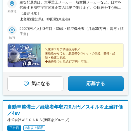
上前津駅、知寄町一丁目駅
主な配属先は、大手重工メーカー・航空機メーカーなど。日本を
代表する航空宇宙関連企業の現場で働けます。◇転居を伴う転勤
勤務地
は原則なし◇U・Iターン歓迎◇勤務地は希望・経験・適性を考慮
【最寄り駅】
◇航空宇宙分野の関連業務に配属◇家賃補助最大4万円※転居者対
比良駅(愛知県)、神田駅(東京都)
象・規定あり◇引越し代、初期費用、赴任旅費の補助あり無期雇
用派遣のため、当社の正社員として安定した雇用を得ながら、希
550万円／入社3年目・35歳・航空機検査（月給35万円＋賞与＋諸
望や適性に応じた就業先で経験を積むことができます。※基本的に
手当）
給与
は同じ就業場所で長く勤めていただく前提の配属になっています
400万円／入社1年目・24歳・エンジン製造（月給27万円＋賞与＋
また、当社は航空宇宙業界に特化して事業を展開しているため、
諸手当）
他業界へ配属される心配はありません。あなたの頑張り次第で
＼東海エリア積極採用中／
未経験からでも、航空機やロケットの製造・整備・品
は、当社で培った経験をもとに、業界大手企業の正社員として活
証・検査に挑戦！
躍できるチャンスもあります。航空宇宙の未来を、あなたのキャ
◆未経験でも月給27万円～可能
リアに。あなたの挑戦も、ここから始まります！※日本全国に配属
◆無期雇用正社員
◆大手メーカー配属
先あり
◆家賃補助あり（最大4万円） ※転居者対象
◆定着率98.7%
◆資格手当あり
気になる
応募する
自動車整備士／経験者年収720万円／スキルを正当評価
／4sv
株式会社ＷＥＣＡＲＳ(伊藤忠グループ)
正社員
5名以上採用