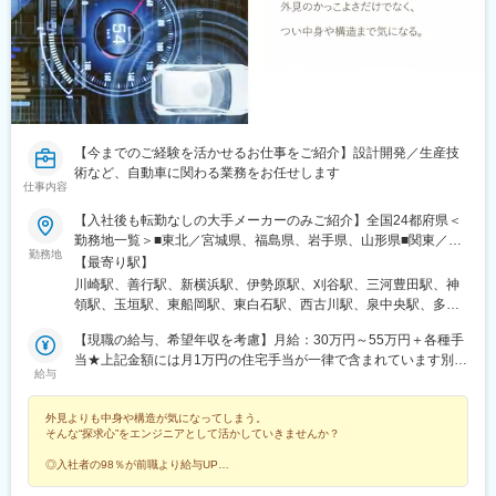
【今までのご経験を活かせるお仕事をご紹介】設計開発／生産技
術など、自動車に関わる業務をお任せします
仕事内容
【入社後も転勤なしの大手メーカーのみご紹介】全国24都府県＜
勤務地一覧＞■東北／宮城県、福島県、岩手県、山形県■関東／群
勤務地
馬県、栃木県、茨城県、千葉県、埼玉県、東京都、神奈川県■甲信
【最寄り駅】
越／山梨県、長野県■中部／静岡県、愛知県、三重県■関西／滋賀
川崎駅、善行駅、新横浜駅、伊勢原駅、刈谷駅、三河豊田駅、神
県、京都府、奈良県、大阪府、兵庫県■中国／広島県、山口県■九
領駅、玉垣駅、東船岡駅、東白石駅、西古川駅、泉中央駅、多賀
州／福岡県受動喫煙対策：あり以下該当拠点については、屋内禁
城駅、古川駅、やながわ希望の森公園前駅、喜久田駅、川辺沖
煙・屋外に喫煙スペースあり八王子フォーラム・厚木フォーラ
【現職の給与、希望年収を考慮】月給：30万円～55万円＋各種手
駅、蒲須坂駅、岡本駅(栃木県)、小金井駅、石橋駅(栃木県)、吉水
ム・広島フォーラム＜◎入社後も転勤なし◎ご自宅から通いやす
当★上記金額には月1万円の住宅手当が一律で含まれています別
駅、新鹿沼駅、間々田駅、野州大塚駅、黒磯駅、真岡駅、寺内
給与
いエリアで働けます！＞お住いから通勤圏内のお仕事のご紹介は
途、時間外労働分（1分単位で全額支給）、賞与（年2回）を支給
駅、磯部駅(群馬県)、神保原駅、新前橋駅、安中駅、成島駅(群馬
もちろん、地元で働きたい方はそのエリアのお仕事をご紹介可
※能力・経験を考慮し当社規定により決定※詳細は面接時に説明い
県)、吉野原駅、ふじみ野駅、南羽生駅、内宿駅、花崎駅、久喜
外見よりも中身や構造が気になってしまう。
能！入社後も転勤はないため安心して就業していただけます。通
たします※法定外・法定休日労働いずれも1分単位で計測し、所定
駅、笠幡駅、明戸駅、東行田駅、北坂戸駅、丹荘駅、新所沢駅、
そんな“探求心”をエンジニアとして活かしていきませんか？
勤時間が短くなることで、趣味に費やす時間・家族とのコミュニ
の割増率を乗じた金額で支給【社員の年収例】506万円／29歳／
上福岡駅、朝霞台駅、東飯能駅、東松山駅、高坂駅、志久駅、本
ケーションが増えたなど、喜びの声が多数上がっています。長時
独身（月給30万円＋各種手当＋賞与） 624万円／34歳／配偶者あ
庄早稲田駅、蓮田駅、和光市駅、蕨駅、安中榛名駅、藪塚駅、細
◎入社者の98％が前職より給与UP
間の通勤や満員電車から解放されませんか？※詳細は面談時に労働
り、子供1人（月給37万円＋各種手当＋賞与） 689万円／39歳／
◎大手メーカー勤務／正社員採用
谷駅(群馬県)、つくば駅、勝田駅、荒川沖駅、中妻駅、神立駅、日
◎月給30～55万円提示中