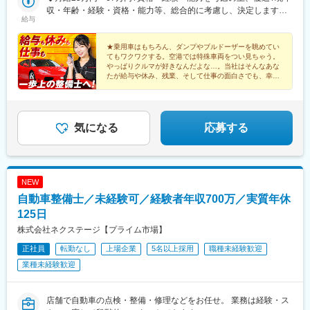
開催！会社や勤務先のことを知りたいという方はぜひご参加くだ
収・年齢・経験・資格・能力等、総合的に考慮し、決定します。※
さい。詳細はHPをご覧ください。【北海道・東北】北海道、宮
給与
自動車整備の実務経験がある方はご相談ください！※試用期間有
城、青森、秋田、岩手、山形、福島【関東】東京、神奈川、埼
(同待遇/最長6ヵ月)※海外赴任手当や各種手当、残業代等はこれら
玉、千葉、茨城、栃木、群馬、山梨【東海・北信越】愛知、岐
とは別途支給いたします。【年収例】年収470万円／メーカーリ
★乗用車はもちろん、ダンプやブルドーザーを眺めてい
阜、静岡、三重、新潟、長野、富山、石川、福井【近畿】大阪、
てもワクワクする。空港では特殊車両をつい見ちゃう。
コール／35歳 経験3年／月給39万円年収650万円／メーカー海外
やっぱりクルマが好きなんだよな…。当社はそんなあな
兵庫、京都、奈良、滋賀、和歌山【中国・四国】広島、山口、岡
プロジェクト／40歳 経験5年／月給57万円年収450万円／メーカ
たが給与や休み、残業、そして仕事の面白さでも、幸せ
山、鳥取、島根、香川、徳島、愛媛、高知【九州・沖縄】福岡、
ー開発実験評価／27歳 経験2年／月給37万円年収510万円／国産
になれる会社です！
熊本、佐賀、大分、鹿児島、宮崎、長崎、沖縄
★外国籍の整備士も多数活躍中！
ディーラー整備／37歳 経験1年／月給42万円
気になる
応募する
NEW
自動車整備士／未経験可／経験者年収700万／実質年休
125日
株式会社ネクステージ【プライム市場】
正社員
転勤なし
上場企業
5名以上採用
職種未経験歓迎
業種未経験歓迎
店舗で自動車の点検・整備・修理などをお任せ。 業務は経験・ス