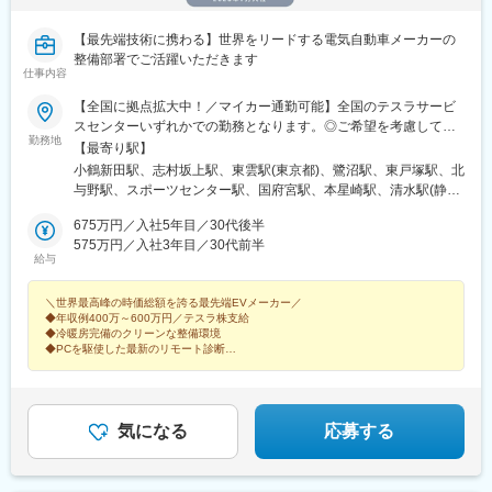
【最先端技術に携わる】世界をリードする電気自動車メーカーの
整備部署でご活躍いただきます
仕事内容
【全国に拠点拡大中！／マイカー通勤可能】全国のテスラサービ
スセンターいずれかでの勤務となります。◎ご希望を考慮して配
勤務地
属（U・Iターンも歓迎！）【北海道・東北】 北海道★宮城県（仙
【最寄り駅】
台市） 【関東】東京都（板橋区／江東区） 千葉県（千葉市）神奈
小鶴新田駅、志村坂上駅、東雲駅(東京都)、鷺沼駅、東戸塚駅、北
川県（横浜市／川崎市） 埼玉県（さいたま市／川越市） 群馬県★
与野駅、スポーツセンター駅、国府宮駅、本星崎駅、清水駅(静岡
茨城県★ 【中部】 愛知県（稲沢市／名古屋市） 静岡県（静岡
県)、山ノ内駅(京都府)、なかもず駅、園田駅、広電西広島・己斐
市）岐阜県★富山県★ 【近畿】 大阪府（豊中市／堺市） 兵庫県
675万円／入社5年目／30代後半
駅、雁ノ巣駅、志村三丁目駅、辰巳駅、中百舌鳥駅、西広島駅、
（明石市）★京都府（京都市） 【中国】 広島県（広島市）岡山県
575万円／入社3年目／30代前半
福島町駅
給与
【九州・沖縄】福岡県（福岡市）鹿児島県★沖縄県★※「★」は今
後オープン予定も含めた拠点です。＼クリーンで清潔感にあふれ
＼世界最高峰の時価総額を誇る最先端EVメーカー／
た職場／サービスセンター内は冷暖房完備。エンジンオイルの交
◆年収例400万～600万円／テスラ株支給
換作業がないため、工場内は驚くほどクリーンで静かです。白い
◆冷暖房完備のクリーンな整備環境
壁に囲まれた、まるでラボ（研究所）のようなスタイリッシュな
◆PCを駆使した最新のリモート診断
空間で、支給される最新のユニフォームに身を包んで働く。従来
◆実務未経験OK
◆2026年までに国内50拠点へ拡大
の整備士のイメージを覆すスマートな働き方を、テスラでなら実
◆年功序列なし、スピード昇進
現することが可能です。
気になる
応募する