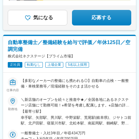
■住宅手当・資格手当など福利厚生充実
■賞与年2回
■遅くとも19時には終了
■上場企業グループ
気になる
応募する
自動車整備士／整備経験を給与で評価／年休125日／空
調完備
株式会社ネクステージ【プライム市場】
正社員
転勤なし
上場企業
5名以上採用
【多彩なメーカーの整備にも携われる◎】自動車の点検・一般整
備・車検業務等／現場経験をそのまま活かせる
仕事内容
＼新店舗のオープンを続々と推進中★／全国各地にあるネクステ
ージ店舗にて勤務可能！※希望を考慮し配属します。※店舗の詳細
勤務地
については下記＜勤務地一覧＞をご確認ください。＜ 働き方の
【最寄り駅】
選択が可能です！ ＞ネクステージでは3つの働き方があります。
幸手駅、矢部駅、男川駅、中野栄駅、荒尾駅(岐阜県)、ジヤトコ前
1、全国転勤ありの『グローバル型』2、近隣エリア内の『中域
駅、北戸田駅、寝屋川市駅、北松本駅、南延岡駅、鶴崎駅、野々
型』3、転勤なしの『地域型』働き方によってスタート給与が異な
市駅(ＩＲいしかわ鉄道線)、清輝橋駅、南永山駅、偕楽園駅、植田
りますが、ご自身のライフスタイルや理想のキャリアに合わせ
一般整備士・入社3年目／年収434万円
駅(名古屋市営)、美合駅、朝菜町駅、小池駅、西小泉駅、日進駅
て、働き方をご選択いただけます！★自動車通勤OK（一部除く）
チーフ・入社5年目／年収700万円