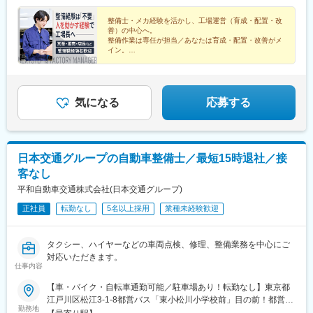
(山口県)、南町田グランベリーパーク駅、岐南駅、新浜松駅、東新
整備士・メカ経験を活かし、工場運営（育成・配置・改
潟駅、長泉なめり駅、港南台駅、船岡駅(宮城県)、塚目駅、東陽町
善）の中心へ。
駅、新金岡駅、喜多山駅(愛知県)、東静岡駅、幕張駅、牛山駅、南
整備作業は専任が担当／あなたは育成・配置・改善がメ
草津駅、西那須野駅、湘南深沢駅、道ノ尾駅、南大高駅、土橋駅
イン。
業界不問で「現場スタッフを育てた経験」も歓迎。年収
(愛媛県)、鼓ケ浦駅、神領駅、森林公園駅(北海道)、西飾磨駅、土
570万円～
崎駅、香里園駅、妙興寺駅、中島駅(愛知県)、上社駅、上塩屋駅、
ししぶ駅、センター南駅、泉中央駅、佐賀駅、千川駅、南郷１８
丁目駅、下松駅(大阪府)、水城駅、高塚駅、南大分駅、倉見駅、折
気になる
応募する
尾駅、黒松駅(宮城県)、柏林台駅、竹下駅、矢向駅、豊明駅、赤嶺
駅、寺尾駅、神辺駅、環状通東駅、新大楽毛駅、宮之阪駅、放出
駅、鷺沼駅、平塚駅、寒川駅、善行駅、洋光台駅、運動公園前駅
(青森県)、知寄町二丁目駅、岩手飯岡駅、入谷駅(神奈川県)、小古
日本交通グループの自動車整備士／最短15時退社／接
曽駅、研究学園駅、摂津駅、神明町駅、塩釜口駅、漆山駅(山形
客なし
県)、柏駅、川中島駅、八戸駅、門司駅、三河鹿島駅、北岡崎駅、
荒子川公園駅、積志駅、箕面船場阪大前駅、竜田口駅、五箇荘
平和自動車交通株式会社(日本交通グループ)
駅、土岐市駅、円座駅、伊奈駅、七重浜駅、紀伊駅、高岡やぶな
正社員
転勤なし
5名以上採用
業種未経験歓迎
み駅、高蔵寺駅、柏たなか駅、美濃川合駅、習志野駅、西新町
駅、新利府駅、名和駅(愛知県)、春江駅、発寒駅、江南駅(愛知
県)、館腰駅、平成駅、紀三井寺駅、伊達駅、北久里浜駅、千里駅
タクシー、ハイヤーなどの車両点検、修理、整備業務を中心にご
(三重県)、北長岡駅、新座駅、動物公園駅、前橋大島駅、藤代駅、
対応いただきます。
公津の杜駅、羽犬塚駅、信濃国分寺駅、大須観音駅、長沼駅(静岡
仕事内容
県)、京成幕張駅、赤迫駅、本郷駅(愛知県)、センター北駅、要町
【車・バイク・自転車通勤可能／駐車場あり！転勤なし】東京都
駅、尻手駅、深江橋駅、知寄町駅、追分駅(三重県)、妙国寺前駅、
江戸川区松江3-1-8都営バス「東小松川小学校前」目の前！都営新
上前津駅、知寄町一丁目駅
勤務地
宿線「船堀駅」から徒歩13分