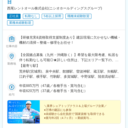
日
手柄駅、柳川駅、日赤病院前駅、瓦町駅、祇園駅(福岡県)、旦過
駅、出島駅、河原町駅(熊本県)、甲東中学校前駅
西尾レントオール株式会社(ニシオホールディングスグループ)
正社員
転勤なし
5名以上採用
職種未経験歓迎
業種未経験歓迎
【研修充実&資格取得支援制度あり】建設現場に欠かせない機械・
機材の清掃～整備～修理をお任せ！
仕事内容
【全国拠点募集（九州・沖縄除く）】希望を最大限考慮、転居を
伴う転勤なしも可能◎★詳しい住所は、下記エリア一覧下の、勤
勤務地
務地一覧をご確認ください！★車通勤OK（事業所による）＜ 東北
【最寄り駅】
エリア ＞宮城県／岩手県／福島県／山形県＜ 関東エリア ＞東京
荒井駅(宮城県)、泉中央駅、館腰駅、曽波神駅、蔵王駅、矢幅駅、
都／神奈川県／埼玉県／千葉県／茨城県／栃木県／群馬県＜ 東海
江釣子駅、横手駅、竹駒駅、多賀城駅、中野栄駅、陸前高砂駅、
エリア ＞静岡県／愛知県／三重県／岐阜県＜ 甲信越・北陸エリア
湯本駅、喜久田駅、卸町駅、須賀川駅、日立木駅、浪江駅、小高
＞石川県＜ 関西エリア ＞大阪府／京都府／奈良県／滋賀県／和歌
年収885万円（47歳／各種手当・賞与含む）
駅、竜田駅、舞木駅、内原駅、水戸駅、荒川沖駅、野木駅、笹川
山県／兵庫県＜ 中国エリア ＞岡山県／広島県／鳥取県／山口県＜
年収620万円（37歳／各種手当・賞与含む）
駅、小木津駅、金上駅、つくば駅、東京ディズニーシー・ステー
給与
四国エリア ＞香川県／愛媛県※受動喫煙対策：拠点ごとに喫煙ス
ション駅、新木場駅、篠崎駅、西台駅、浮間舟渡駅、北綾瀬駅、
ペースあり
南橋本駅、箱根ケ崎駅、多磨駅、小宮駅、昭和島駅、松尾駅(千葉
＼業界シェアトップクラス＆上場グループ企業／
県)、高柳駅、花崎駅、佐倉駅、鴨居駅、元町・中華街駅、本厚木
●万博の建設にも参加
駅、東門前駅、小島新田駅、今羽駅、北坂戸駅、新狭山駅、ソシ
●未経験から会社負担で”国家資格”を取得できる
オ流通センター駅、指扇駅、新田駅(埼玉県)、北藤岡駅、世良田
●賞与年2回（4.7ヶ月）＋業績賞与
●年休実質129日・完全週休2日制
駅、太田駅(群馬県)、鶴瀬駅、浦和美園駅、八幡宿駅、四街道駅、
●転勤なし・住宅手当あり
大神宮下駅、柏の葉キャンパス駅、袖ケ浦駅、青堀駅、芝山千代