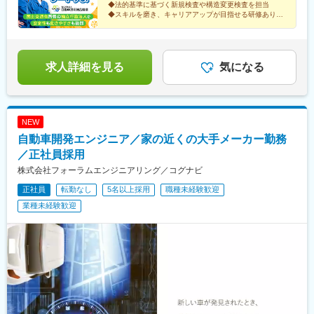
田駅(長野県)、中島駅(愛知県)、船町駅、若林駅(愛知県)、岩倉駅
◆法的基準に基づく新規検査や構造変更検査を担当
筑豊・佐賀・長崎・佐世保・厳原・熊本・大分・宮崎・鹿児島・
卒（2年課程）の場合】・東京都勤務／月給25万9,800円以上・愛
(愛知県)、ベル前駅、南宿駅、高山駅、県総合運動場駅、さぎの宮
◆スキルを磨き、キャリアアップが目指せる研修あり
奄美・沖縄・宮古・八重山※詳細については、当機構のウェブサイ
知県勤務／月給26万4,645円以上・大阪府勤務／月給24万2,480円
◆長期的に働けるワークライフバランスの整った環境
駅、高茶屋駅、霞ケ浦駅、寝屋川市駅、フェリーターミナル駅、
トをご覧ください。
以上・その他地域／月給21万6,500円以上【高等学校卒業以上の
北信太駅、堅田駅、上鳥羽口駅、淀駅、平端駅、和歌山港駅、青
場合】・東京都勤務／月給24万360円以上・愛知県勤務／月給22
木駅、妻鹿駅、東尾道駅、鳥取駅、東松江駅(島根県)、備前一宮
万6,339円以上・大阪府勤務／月給22万4,336円以上・その他地域
駅、矢原駅、鬼無駅、勝瑞駅、久米駅、布師田駅、浦添前田駅、
求人詳細を見る
気になる
／月給20万300円以上※これまでの経験を考慮した上で、決定いた
西鉄千早駅、下曽根駅、荒木駅、船尾駅(福岡県)、佐賀駅、市布
します。※試用期間6ヵ月あり。期間中の待遇に変更はありませ
駅、日宇駅、たびら平戸口駅、健軍町駅、牧駅(大分県)、田吉駅、
ん。
坂之上駅、北２４条駅、品川シーサイド駅、鶴田駅、南荒子駅、
花堂駅、県立美術館前駅、富田浜駅、南港東駅、くいな橋駅、舟
NEW
戸駅、千早駅、青物横丁駅、南港口駅、十条駅(京都市営)、鹿児駅
自動車開発エンジニア／家の近くの大手メーカー勤務
／正社員採用
株式会社フォーラムエンジニアリング／コグナビ
正社員
転勤なし
5名以上採用
職種未経験歓迎
業種未経験歓迎