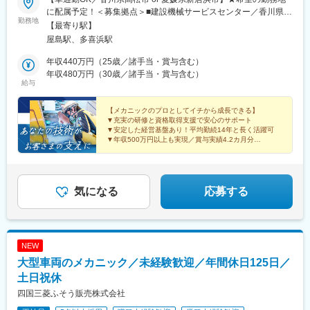
に配属予定！＜募集拠点＞■建設機械サービスセンター／香川県高
勤務地
松市新田町甲15-1└JR「屋島駅」より車3分■新居浜営業所／愛媛
【最寄り駅】
県新居浜市垣生3丁目乙306-1└JR「多喜浜駅」より車5分※基本的
屋島駅、多喜浜駅
に転勤はありませんが、キャリアUPに伴った転勤が発生する場合
もございます※受動喫煙対策あり
年収440万円（25歳／諸手当・賞与含む）
年収480万円（30歳／諸手当・賞与含む）
給与
【メカニックのプロとしてイチから成長できる】
▼充実の研修と資格取得支援で安心のサポート
▼安定した経営基盤あり！平均勤続14年と長く活躍可
▼年収500万円以上も実現／賞与実績4.2カ月分
▼年休125日／土日祝休み／ワークライフバランスも◎
気になる
応募する
NEW
大型車両のメカニック／未経験歓迎／年間休日125日／
土日祝休
四国三菱ふそう販売株式会社