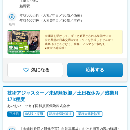
【最寄り駅】
船堀駅
年収560万円（入社7年目／36歳／係長）
年収460万円（入社3年目／30歳／主任）
給与
☆経験を活かして、ずっと必要とされる整備士に☆
安定基盤の日本交通Gでキャリアを形成しませんか？
残業はほとんどなく、接客・ノルマも一切なし！
■最短15時退社！
■賞与年2回
■住宅補助（引っ越しサポート）あり
気になる
応募する
技術アジャスター／未経験歓迎／土日祝休み／残業月
17h程度
あいおいニッセイ同和損害保険株式会社
正社員
5名以上採用
職種未経験歓迎
業種未経験歓迎
【未経験歓迎／研修充実】自動車事故における損害内容の確認・