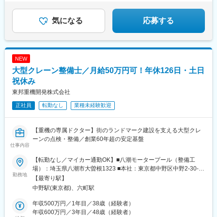
気になる
応募する
NEW
大型クレーン整備士／月給50万円可！年休126日・土日
祝休み
東邦重機開発株式会社
正社員
転勤なし
業種未経験歓迎
【重機の専属ドクター】街のランドマーク建設を支える大型クレ
ーンの点検・整備／創業60年超の安定基盤
仕事内容
【転勤なし／マイカー通勤OK】■八潮モータープール（整備工
場）：埼玉県八潮市大曽根1323 ■本社：東京都中野区中野2-30-5
勤務地
＼U・Iターン支援あり！／引越手当（20万円）の支給実績あり！
【最寄り駅】
遠方からの転職も大歓迎です。※受動喫煙対策：敷地内禁煙（屋外
中野駅(東京都)、六町駅
喫煙所あり）
年収500万円／1年目／38歳（経験者）
年収600万円／3年目／48歳（経験者）