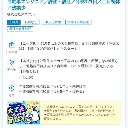
自動車エンジニア／評価・設計／年休121日／土日祝休
／残業少
株式会社アネブル
正社員
転勤なし
5名以上採用
職種未経験歓迎
業種未経験歓迎
【ニーズ拡大！10名以上の大規模増員】まずは自動車の【評価試
験】【部品などの試作】からスタート！
仕事内容
【本社または取引先メーカー工場内での勤務／希望しない転勤な
し／引越費用負担あり／自動車・バイク通勤OK（拠点による）】
勤務地
■本社：愛知県刈谷市小垣江町大津崎1-36※受動喫煙対策：屋内全
【最寄り駅】
面禁煙＜配属先について＞本社での研修後は、愛知エリアのプロ
小垣江駅
ジェクトを中心に配属します。将来的には、希望に応じて関東・
関西エリアで活躍することも可能で、異動については一方的では
年収350万円／25歳（入社1年目・未経験者）
なく本人との面談を経て進めています。～取引先メーカー工場・
年収400万円／30歳（入社5年目・経験者）
給与
請負拠点の例～■関東（東京、神奈川、埼玉、栃木、群馬）■東海
（愛知、岐阜、三重、静岡）■関西（大阪、京都、兵庫、滋賀）
★U・Iターン歓迎（社宅制度・引越費用負担あり）
＼未経験からエンジニアに育てる自信、あります！／
★賞与4カ月分／単身・家族用ともに借り上げ社宅あり
★育成実績多数！専門チームがあなたのスキルに合った
研修を実施
⇒期間・カリキュラムすべてオーダーメイド♪
★取引先はトヨタグループ・SUBARUなど