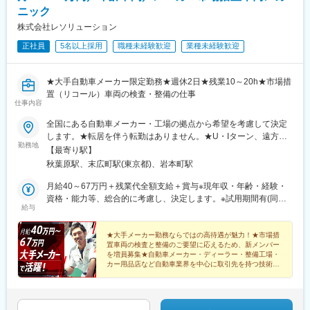
ニック
株式会社レソリューション
正社員
5名以上採用
職種未経験歓迎
業種未経験歓迎
★大手自動車メーカー限定勤務★週休2日★残業10～20h★市場措
置（リコール）車両の検査・整備の仕事
仕事内容
全国にある自動車メーカー・工場の拠点から希望を考慮して決定
します。★転居を伴う転勤はありません。★U・Iターン、遠方か
勤務地
らのご応募も歓迎！引越など赴任に伴う費用、家賃は全額負担し
【最寄り駅】
ます（会社規定による）。★請負先やお客様先での勤務。【北海
秋葉原駅、末広町駅(東京都)、岩本町駅
道・東北】北海道、宮城、青森、秋田、岩手、山形、福島【関
東】東京、神奈川、埼玉、千葉、茨城、栃木、群馬、山梨【東
月給40～67万円＋残業代全額支給＋賞与※現年収・年齢・経験・
海・北信越】愛知、岐阜、静岡、三重、新潟、長野、富山、石
資格・能力等、総合的に考慮し、決定します。※試用期間有(同待
給与
川、福井【近畿】大阪、兵庫、京都、奈良、滋賀、和歌山【中
遇/最長6ヵ月)※各種手当、残業代等はこれらとは別途支給いたし
国・四国】広島、山口、岡山、鳥取、島根、香川、徳島、愛媛、
ます。【年収例】◆540万円／メーカーリコール／24歳 入社3年
高知【九州・沖縄】福岡、熊本、佐賀、大分、鹿児島、宮崎、長
／月給45万円◆600万円／メーカーリコール／35歳 入社8年／月
★大手メーカー勤務ならではの高待遇が魅力！★市場措
置車両の検査と整備のご要望に応えるため、新メンバー
崎、沖縄★マイカー通勤OK、駐車場完備！
給50万円◆720万円／メーカーリコール／51歳 入社5年／月給60
を増員募集★自動車メーカー・ディーラー・整備工場・
万円
カー用品店など自動車業界を中心に取引先を持つ技術者
集団★年2000名以上の整備士さんからのご相談実績