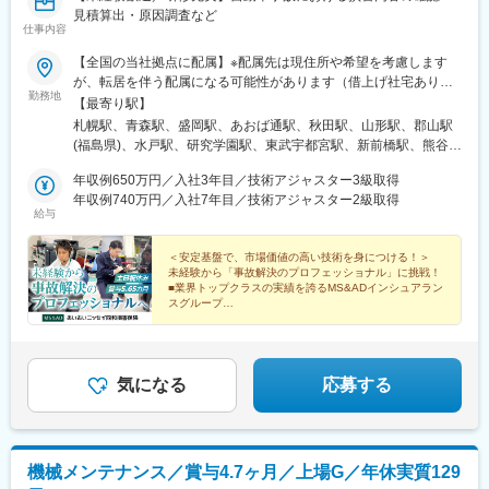
見積算出・原因調査など
仕事内容
【全国の当社拠点に配属】※配属先は現住所や希望を考慮します
が、転居を伴う配属になる可能性があります（借上げ社宅あり）※
勤務地
全国転勤あり（生活本拠地など配慮します）＜勤務地＞北海道／
【最寄り駅】
青森県／岩手県／宮城県／秋田県／山形県／福島県／茨城県／栃
札幌駅、青森駅、盛岡駅、あおば通駅、秋田駅、山形駅、郡山駅
木県／群馬県／埼玉県／千葉県／東京都／神奈川県／山梨県／岐
(福島県)、水戸駅、研究学園駅、東武宇都宮駅、新前橋駅、熊谷
阜県／静岡県／愛知県／三重県／新潟県／富山県／石川県／福井
駅、北与野駅、川越駅、春日部駅、南新宿駅、浅草駅、立川北
県／長野県／滋賀県／京都府／大阪府／兵庫県／奈良県／和歌山
年収例650万円／入社3年目／技術アジャスター3級取得
駅、馬車道駅、藤沢駅、木更津駅、市役所前駅(千葉県)、京成船橋
県／鳥取県／島根県／岡山県／広島県／山口県／徳島県／香川県
年収例740万円／入社7年目／技術アジャスター2級取得
駅、甲府駅、岐阜駅、大垣駅、沼津駅、静岡駅、遠州病院駅、さ
給与
／愛媛県／高知県／福岡県／佐賀県／長崎県／熊本県／大分県／
さしまライブ駅、亀島駅、東岡崎駅、津駅、新潟駅、上本町駅(富
宮崎県／鹿児島県／沖縄県※詳細は下記URLよりご確認ください。
山県)、北鉄金沢駅、長野駅、松本駅、錦駅、四条大宮駅、北新地
https://www.aioinissaydowa.co.jp※現在当社は、三井住友海上火災
＜安定基盤で、市場価値の高い技術を身につける！＞
駅、堺駅、旧居留地・大丸前駅、姫路駅、近鉄奈良駅、郵便局前
未経験から「事故解決のプロフェッショナル」に挑戦！
保険株式会社との合併に関する協議を行なっております。その影
駅、福山駅、市役所前駅(広島県)、新山口駅、徳島駅、片原町駅
■業界トップクラスの実績を誇るMS&ADインシュアラン
響により、今後上記勤務先住所が変更になる可能性もございます
(香川県)、櫛田神社前駅、西鉄久留米駅、小倉駅(福岡県)、大波止
スグループ
ので予めご了承ください。※受動喫煙対策：各拠点執務室内禁煙
■土日祝休み／年休122日／有休は時間単位で取得可能
駅、慶徳校前駅、天文館通駅、さっぽろ駅、仙台駅、さいたま新
都心駅、都庁前駅、田原町駅(東京都)、立川駅、関内駅、新千葉
駅、大神宮下駅、名鉄岐阜駅、新静岡駅、八幡駅(静岡県)、米野
駅、名古屋駅、広貫堂前駅、京阪膳所駅、大宮駅(京都府)、東梅田
気になる
応募する
駅、大小路駅、元町駅(兵庫県)、山陽姫路駅、田町駅(岡山県)、鷹
野橋駅、周防下郷駅、高松築港駅、博多駅、平和通駅、五島町
駅、西辛島町駅、高見馬場駅、北１２条駅、広瀬通駅、初台駅、
蔵前駅、立川南駅、千葉みなと駅、船橋駅、名鉄名古屋駅、近鉄
機械メンテナンス／賞与4.7ヶ月／上場G／年休実質129
名古屋駅、西町駅、膳所本町駅、大江橋駅、三宮・花時計前駅、