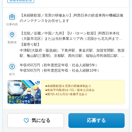
業種未経験歓迎
【未経験歓迎／充実の研修あり】JR西日本の鉄道車両や機械設備
のメンテナンスをお任せします
仕事内容
【北陸／近畿／中国／九州】【U・Iターン歓迎】JR西日本本社
（大阪市北区）または当社事業エリア内（北陸から北九州まで）
勤務地
の各支社※可能な限り希望に沿う配属をいたします【北陸エリア】
【最寄り駅】
富山県（富山市）石川県（金沢市、白山市）福井県（敦賀市）
中津駅(大阪府・阪急線)、下奥井駅、東金沢駅、加賀笠間駅、敦賀
【近畿エリア】京都府（京都市、向日市、福知山市）大阪府（大
駅、亀山駅(三重県)、京都駅、西向日駅、福知山市民病院口駅、森
阪市、吹田市、泉佐野市）兵庫県（明石市、豊岡市、揖保郡）奈
ノ宮駅、天王寺駅、西中島南方駅、大阪駅、京橋駅(大阪府)、富木
良県（奈良市）三重県（亀山市）和歌山県（和歌山市、田辺市）
年収450万円（初年度想定年収・社会人経験5年）
駅、吹田駅(東海道本線)、高槻市駅、高井田中央駅、日根野駅、林
【中国エリア】鳥取県（鳥取市、米子市）島根県（出雲市）岡山
年収500万円（初年度想定年収・社会人経験10年）
崎松江海岸駅、豊岡駅(兵庫県)、姫路駅、太市駅、網干駅、厄神
給与
県（岡山市）広島県（広島市）山口県（山口市、下関市）【九州
駅、平城山駅、新王寺駅、紀伊中ノ島駅、紀伊田辺駅、湖山駅、
エリア】福岡県（那珂川市)＜本社＞〒530-8341大阪府大阪市北
富士見町駅(鳥取県)、米子駅、浜田駅、出雲神西駅、大安寺駅、北
区芝田2-4-24（各線「大阪」駅より徒歩7分）※受動喫煙対策：敷
■未経験歓迎＆充実の研修体制あり
長瀬駅、岡山駅、矢賀駅、天神川駅、新山口駅、幡生駅、下関
■有休平均取得18.7日／基本土日休み
地内喫煙可能場所あり
駅、博多南駅、大阪梅田駅(阪急線)、大阪城公園駅、大阪阿部野橋
■賞与5.42カ月分+各種手当あり
駅、梅田駅(地下鉄)、大阪ビジネスパーク駅、鳳駅、山陽姫路駅、
未経験から、JR西日本の鉄道インフラの安全を守る技術
王寺駅、後藤駅、岡山駅前駅、中津駅(地下鉄)、天王寺駅前駅、大
者に。
阪梅田駅(阪神線)、西川緑道公園駅
【設立以来最大規模の採用を実施中！】
気になる
応募する