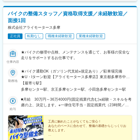
バイクの整備スタッフ／資格取得支援／未経験歓迎／
面接1回
株式会社アライモータース多摩
正社員
転勤なし
職種未経験歓迎
業種未経験歓迎
★バイクの修理や点検、メンテナンスを通じて、お客様の安全な
走りをサポートするお仕事です。
仕事内容
★バイク通勤OK（ガソリン代支給※規定あり）／駐車場完備
★U・Iターン歓迎【アライモータース多摩店】東京都多摩市中沢
勤務地
1-2-4【アクセス】・京王線「京王多摩センター駅」より徒歩5
【最寄り駅】
分・小田急線「小田急多摩センター駅」より徒歩5分・多摩都市モ
多摩センター駅、京王多摩センター駅、小田急多摩センター駅
ノレール「多摩センター駅」より徒歩5分
■月給 30万円～36万4000円(固定残業代含む)※経験・スキルを考
慮の上、決定します。※一律住宅手当・固定残業代（23時間／月3
給与
万6000円～）を含む※上記を超える時間外労働分は追加で支給い
たします。
工具に触れたことがなくてもご安心！
あなたのペースに合わせて、整備の基礎からじっくりお
教えします。
◆社員割引でバイク購入・車検もお得