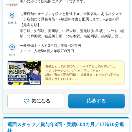
キルに応じて段階的にスタートできます。
仕事内容
＼新店舗のオープンを続々と推進中★／全国各地にあるネクステ
ージ店舗にて勤務可能！※希望を考慮し配属します。※店舗の詳細
勤務地
については下記＜勤務地一覧＞をご確認ください。＜ 働き方の
【最寄り駅】
選択が可能です！ ＞ネクステージでは3つの働き方があります。
幸手駅、矢部駅、男川駅、中野栄駅、荒尾駅(岐阜県)、ジヤトコ前
1、全国転勤ありの『グローバル型』2、近隣エリア内の『中域
駅、北戸田駅、寝屋川市駅、北松本駅、南延岡駅、鶴崎駅、野々
型』3、転勤なしの『地域型』働き方によってスタート給与が異な
市駅(ＩＲいしかわ鉄道線)、清輝橋駅、南永山駅、偕楽園駅、植田
りますが、ご自身のライフスタイルや理想のキャリアに合わせ
一般整備士・入社3年目／年収434万円
駅(名古屋市営)、美合駅、朝菜町駅、小池駅、西小泉駅、日進駅
て、働き方をご選択いただけます！★自動車通勤OK（一部除く）
チーフ・入社5年目／年収700万円
(愛知県)、置賜駅、石浜駅、岡本駅(栃木県)、矢場町駅、竜王駅、
給与
★受動喫煙対策あり※下記勤務地補足ネクステージ水戸南店／茨城
彦根駅、上野幌駅、越前新保駅、六軒駅(三重県)、小山駅、山口駅
県東茨城郡茨城町長岡矢頭3530SUV LAND名古屋／愛知県名古屋
(山口県)、南町田グランベリーパーク駅、岐南駅、新浜松駅、東新
市緑区大高町丸の内36番1
整備士としての“安心”も、キャリアとしての“誇り”も。
潟駅、長泉なめり駅、港南台駅、船岡駅(宮城県)、塚目駅、東陽町
ネクステージなら、どちらも手にできます。
駅、新金岡駅、喜多山駅(愛知県)、東静岡駅、幕張駅、牛山駅、南
経験・資格を正当評価し、未経験者にも一歩ずつ学べる
草津駅、西那須野駅、湘南深沢駅、道ノ尾駅、南大高駅、土橋駅
環境を整えています。
「この先も整備士を続けたい／もっと評価されたい」そ
(愛媛県)、鼓ケ浦駅、神領駅、森林公園駅(北海道)、西飾磨駅、土
の想いを叶えられる場所です。
崎駅、香里園駅、妙興寺駅、中島駅(愛知県)、上社駅、上塩屋駅、
ししぶ駅、センター南駅、泉中央駅、佐賀駅、千川駅、南郷１８
丁目駅、下松駅(大阪府)、水城駅、高塚駅、南大分駅、倉見駅、折
気になる
応募する
尾駅、黒松駅(宮城県)、柏林台駅、竹下駅、矢向駅、豊明駅、赤嶺
駅、寺尾駅、神辺駅、環状通東駅、新大楽毛駅、宮之阪駅、放出
駅、鷺沼駅、平塚駅、寒川駅、善行駅、洋光台駅、運動公園前駅
(青森県)、知寄町二丁目駅、岩手飯岡駅、入谷駅(神奈川県)、小古
巡回スタッフ／賞与年3回・実績6.04カ月／17時10分退
曽駅、研究学園駅、摂津駅、神明町駅、塩釜口駅、漆山駅(山形
社
県)、柏駅、川中島駅、八戸駅、門司駅、三河鹿島駅、北岡崎駅、