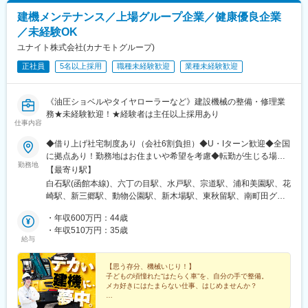
建機メンテナンス／上場グループ企業／健康優良企業
／未経験OK
ユナイト株式会社(カナモトグループ)
正社員
5名以上採用
職種未経験歓迎
業種未経験歓迎
《油圧ショベルやタイヤローラーなど》建設機械の整備・修理業
務★未経験歓迎！★経験者は主任以上採用あり
仕事内容
◆借り上げ社宅制度あり（会社6割負担）◆U・Iターン歓迎◆全国
に拠点あり！勤務地はお住まいや希望を考慮◆転勤が生じる場合
勤務地
は事前相談◆車通勤OK＝＝＝＝＝＝＝＝＝＝＝＝＝＝＝＝＝＝＝
【最寄り駅】
＝＝＝＝【※重点募集エリア※】・名古屋営業所 愛知県名古屋
白石駅(函館本線)、六丁の目駅、水戸駅、宗道駅、浦和美園駅、花
市・名北営業所 愛知県春日井市・東京営業所 東京都江東
崎駅、新三郷駅、動物公園駅、新木場駅、東秋留駅、南町田グラ
区・横浜営業所 神奈川県横浜市＝＝＝＝＝＝＝＝＝＝＝＝＝
ンベリーパーク駅、昭和駅、越後石山駅、黒井駅(新潟県)、宮内駅
＝＝＝＝＝＝＝＝＝＝【募集エリア】《北海道・東北》北海道、
・年収600万円：44歳
(新潟県)、稲永駅、高蔵寺駅、上島駅、総持寺駅、津守駅、鬼無
宮城《関東》茨城、埼玉、千葉、東京、神奈川《北信越・東海》
・年収510万円：35歳
駅、白木原駅、下曽根駅、鳥栖駅
給与
新潟、静岡、愛知《関西・中四国》大阪、香川《九州》福岡、佐
賀※受動喫煙防止対策：敷地内喫煙可能場所あり
【思う存分、機械いじり！】
子どもの頃憧れた“はたらく車”を、自分の手で整備。
メカ好きにはたまらない仕事、はじめませんか？
■週休2日＋祝日休