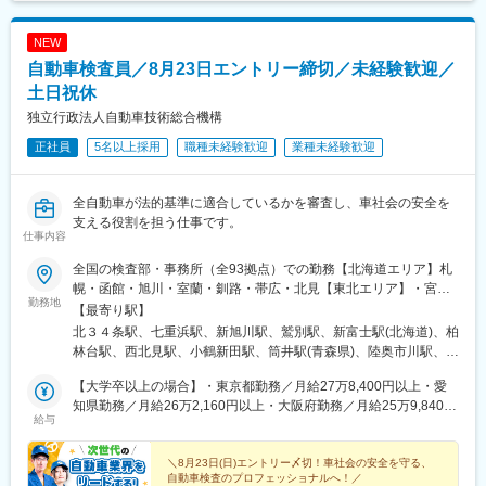
NEW
自動車検査員／8月23日エントリー締切／未経験歓迎／
土日祝休
独立行政法人自動車技術総合機構
正社員
5名以上採用
職種未経験歓迎
業種未経験歓迎
全自動車が法的基準に適合しているかを審査し、車社会の安全を
支える役割を担う仕事です。
仕事内容
全国の検査部・事務所（全93拠点）での勤務【北海道エリア】札
幌・函館・旭川・室蘭・釧路・帯広・北見【東北エリア】・宮城
勤務地
（仙台）・青森・八戸・岩手・秋田・山形・庄内・福島・いわき
【最寄り駅】
【関東エリア】・品川・練馬・足立・八王子・多摩・茨城・土
北３４条駅、七重浜駅、新旭川駅、鷲別駅、新富士駅(北海道)、柏
浦・栃木・佐野・群馬・埼玉・熊谷・所沢・春日部・千葉・習志
林台駅、西北見駅、小鶴新田駅、筒井駅(青森県)、陸奥市川駅、岩
野・野田・袖ケ浦・神奈川・川崎・湘南・相模・山梨【北陸信越
手飯岡駅、泉外旭川駅、漆山駅(山形県)、西袋駅、福島駅(福島
エリア】・新潟・長岡・富山・石川・長野・松本【中部エリ
【大学卒以上の場合】・東京都勤務／月給27万8,400円以上・愛
県)、内郷駅、鮫洲駅、東武練馬駅、六町駅、小宮駅、西国立駅、
ア】・名古屋・豊橋・西三河・小牧・福井・岐阜・飛騨・静岡・
知県勤務／月給26万2,160円以上・大阪府勤務／月給25万9,840円
水戸駅、荒川沖駅、江曽島駅、田島駅、上泉駅、西大宮駅、明戸
給与
浜松・沼津・三重・四日市【近畿エリア】・大阪・なにわ・和
以上・その他地域／月給23万2,000円以上【専門学校卒（4年課
駅、所沢駅、豊春駅、稲毛海岸駅、船橋日大前駅、運河駅、長浦
泉・京都・京都南・奈良・滋賀・和歌山・兵庫、姫路【中国エリ
程）の場合】・東京都勤務／月給27万8,400円以上・愛知県勤務
駅(千葉県)、鴨居駅、小島新田駅、平塚駅、下溝駅、酒折駅、白山
ア】・広島・福山・鳥取・島根・岡山・山口【四国エリア】・香
／月給26万2,160円以上・大阪府勤務／月給25万9,840円以上・そ
＼8月23日(日)エントリー〆切！車社会の安全を守る、
駅(新潟県)、宮内駅(新潟県)、東新庄駅、大河端駅、北長野駅、平
自動車検査のプロフェッショナルへ！／
川・徳島・愛媛・高知【九州エリア】・福岡・北九州・久留米・
の他地域／月給23万2,000円以上【短大卒以上、または専門学校