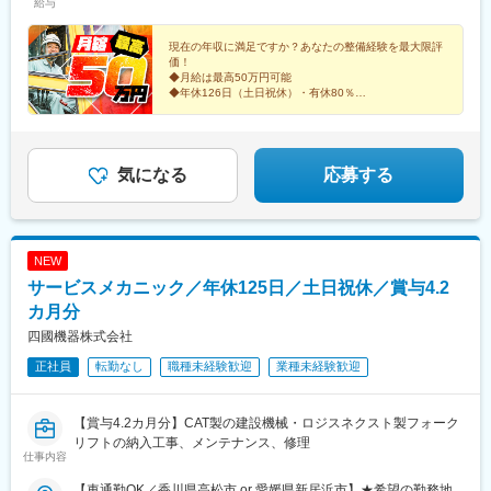
給与
現在の年収に満足ですか？あなたの整備経験を最大限評
価！
◆月給は最高50万円可能
◆年休126日（土日祝休）・有休80％
◆家族・住宅などの各種手当充実
◆引越手当（20万円）支給有
創業60年の安定企業。確実な収入ＵＰと、心身のゆとり
の両立を実現！
気になる
応募する
NEW
サービスメカニック／年休125日／土日祝休／賞与4.2
カ月分
四國機器株式会社
正社員
転勤なし
職種未経験歓迎
業種未経験歓迎
【賞与4.2カ月分】CAT製の建設機械・ロジスネクスト製フォーク
リフトの納入工事、メンテナンス、修理
仕事内容
【車通勤OK／香川県高松市 or 愛媛県新居浜市】★希望の勤務地