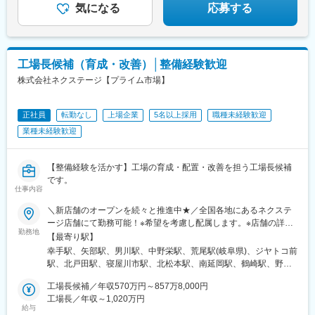
気になる
応募する
工場長候補（育成・改善）│整備経験歓迎
株式会社ネクステージ【プライム市場】
正社員
転勤なし
上場企業
5名以上採用
職種未経験歓迎
業種未経験歓迎
【整備経験を活かす】工場の育成・配置・改善を担う工場長候補
です。
仕事内容
＼新店舗のオープンを続々と推進中★／全国各地にあるネクステ
ージ店舗にて勤務可能！※希望を考慮し配属します。※店舗の詳細
勤務地
については下記＜勤務地一覧＞をご確認ください。転勤がない働
【最寄り駅】
き方のご希望もOK！★エリア限定(中域型)★転勤なし(地域型)で
幸手駅、矢部駅、男川駅、中野栄駅、荒尾駅(岐阜県)、ジヤトコ前
の勤務形態も選択可能です！★自動車通勤OK（一部除く）★受動
駅、北戸田駅、寝屋川市駅、北松本駅、南延岡駅、鶴崎駅、野々
喫煙対策あり※下記勤務地補足ネクステージ水戸南店／茨城県東茨
市駅(ＩＲいしかわ鉄道線)、清輝橋駅、南永山駅、偕楽園駅、植田
城郡茨城町長岡矢頭3530SUV LAND名古屋／愛知県名古屋市緑区
工場長候補／年収570万円～857万8,000円
駅(名古屋市営)、美合駅、朝菜町駅、小池駅、西小泉駅、日進駅
大高町丸の内36番1
工場長／年収～1,020万円
(愛知県)、置賜駅、石浜駅、岡本駅(栃木県)、矢場町駅、竜王駅、
給与
彦根駅、上野幌駅、越前新保駅、六軒駅(三重県)、小山駅、山口駅