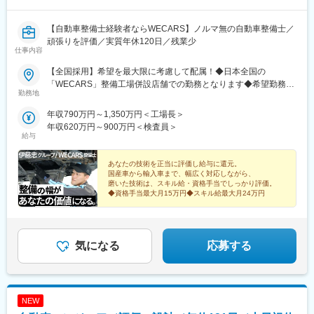
【自動車整備士経験者ならWECARS】ノルマ無の自動車整備士／
頑張りを評価／実質年休120日／残業少
仕事内容
【全国採用】希望を最大限に考慮して配属！◆日本全国の
「WECARS」整備工場併設店舗での勤務となります◆希望勤務地
勤務地
はご相談のうえ決定◆U・Iターン歓迎！◆マイカー・自転車通勤
OK／駐車場を完備＼面接は『希望勤務地』で実施します／面接時
年収790万円～1,350万円＜工場長＞
には職場見学を実施しています。実際の作業環境や現場の雰囲気
年収620万円～900万円＜検査員＞
をご覧いただき、納得したうえでご判断いただけます。＜募集地
給与
域＞東北（山形県・福島県）関東（東京都・神奈川県・千葉県・
埼玉県・茨城県・栃木県・群馬県）北陸・甲信越（石川県・福井
あなたの技術を正当に評価し給与に還元。
県・長野県・新潟県）東海（愛知県・静岡県・岐阜県・三重県）
国産車から輸入車まで、幅広く対応しながら、
磨いた技術は、スキル給・資格手当でしっかり評価。
関西（大阪府・京都府・兵庫県・滋賀県・奈良県・和歌山県）中
◆資格手当最大月15万円◆スキル給最大月24万円
国（広島県・岡山県・山口県）四国（徳島県・香川県・愛媛県・
高知県）九州（福岡県・熊本県・佐賀県・長崎県・大分県・宮崎
県・鹿児島県）沖縄県※受動喫煙対策：喫煙場所あり（電子タバコ
のみ可／店舗により異なります）
気になる
応募する
NEW