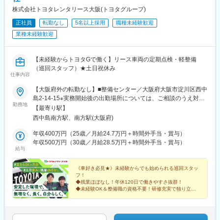
荒子川公園駅、積志駅、箕面船場阪大前駅、竜田口駅、五箇荘
株式会社トヨタレンタリース大阪(トヨタグループ)
駅、土岐市駅、円座駅、伊奈駅、七重浜駅、紀伊駅、高岡やぶな
正社員
転勤なし
5名以上採用
職種未経験歓迎
み駅、高蔵寺駅、柏たなか駅、美濃川合駅、習志野駅、西新町
業種未経験歓迎
駅、新利府駅、名和駅(愛知県)、春江駅、発寒駅、江南駅(愛知
県)、館腰駅、平成駅、紀三井寺駅、伊達駅、北久里浜駅、千里駅
(三重県)、北長岡駅、新座駅、動物公園駅、前橋大島駅、藤代駅、
【未経験からトヨタGで働く】リース車両の定期点検・軽整備
公津の杜駅、羽犬塚駅、信濃国分寺駅、大須観音駅、長沼駅(静岡
（巡回スタッフ）★土日祝休み
県)、京成幕張駅、赤迫駅、本郷駅(愛知県)、センター北駅、要町
仕事内容
駅、尻手駅、深江橋駅、知寄町駅、追分駅(三重県)、妙国寺前駅、
上前津駅、知寄町一丁目駅
【大阪府外の転勤なし】■整備センター／大阪府大阪市淀川区西中
島2-14-15※実務開始後の出勤場所については、ご相談のうえ対応
勤務地
します。（大阪府内のトヨタレンタカーの各店舗）＊アクセス ・
【最寄り駅】
大阪メトロ御堂筋線「西中島南方駅」より徒歩6分・阪急電鉄「南
西中島南方駅、南方駅(大阪府)
方駅」より 徒歩7分◎受動喫煙対策：あり
年収400万円（25歳／月給24.7万円＋時間外手当・賞与）
年収500万円（30歳／月給28.5万円＋時間外手当・賞与）
給与
《車好き必見★》未経験からでも始められる巡回スタッ
フ！
◆残業ほぼなし！年休120日で働きやすさ抜群！
◆未経験OK＆整備職の資格不要！研修充実で独り立ち
まで支援◎
◆賞与年3回！平均勤続19年の高定着率◎
◆土日祝休みでプライベートも充実！