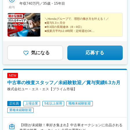
駅(大阪府)、千里丘駅、安治川口駅、トレードセンター前駅、御幣
かや花園／鴻巣／所沢／大宮／狭山／東浦和／草加／新座【東
年収740万円／35歳・15年目
巣駅、新所沢駅、今羽駅、新狭山駅、東浦和駅、獨協大学前駅、
給与
島駅、南港口駅、大阪ビジネスパーク駅、桜ノ宮駅、十三駅、池
海・北陸・甲信越】■愛知県：名古屋中央／名古屋南／名古屋東／
新座駅、川名駅、徳重駅、杁ケ池公園駅、小牧口駅、名鉄一宮
田駅(大阪府)、住道駅、八尾駅、園田駅、星ケ丘駅(大阪府)、西三
小牧／一宮／豊橋／名古屋上小田井■岐阜県：岐阜【近畿】■大阪
駅、運動公園前駅(愛知県)、中小田井駅、笠松駅、中百舌鳥駅、牧
荘駅、三田駅(兵庫県)、猪名寺駅、仁川駅、桜川駅(大阪府)、大国
府：堺／箕面／藤井寺／東淀川／豊中■京都府：京都伏見／京都右
＼Hondaグループで、理想の働き方を叶える！／
落駅、藤井寺駅、ＪＲ淡路駅、曽根駅(大阪府)、竹田駅(京都府)、
■賞与5.3ヶ月分
町駅、鴻池新田駅、兵庫駅、土山駅、播磨町駅、別府駅(兵庫県)、
京／京都北山■兵庫県：神戸灘／尼崎／姫路／西宮甲子園■奈良
山ノ内駅(京都府)、北大路駅、大石駅、猪名寺駅、手柄駅、甲子園
■年3回の長期連休（8～9日）
社町駅、荒井駅、大村駅(兵庫県)、西神南駅、ハーバーランド駅、
県：奈良【中国・四国】■岡山県：岡山■広島県：広島／福山■徳
口駅、新大宮駅、北長瀬駅、天神川駅、道上駅、阿波富田駅、鬼
■残業月平均12.8時間・定時退社OK
マリンパーク駅、林崎松江海岸駅、阪神国道駅、香櫨園駅、向島
島県：徳島■香川県：高松■高知県：高知【九州】■福岡県：博多
「バイクが好き、スキルを磨きたい」そんな想いに応え
無駅、朝倉駅前駅、博多駅、福工大前駅、御井駅、春日駅(福岡
駅、亀岡駅、西京極駅、西院駅(京福線)、向日町駅、上鳥羽口駅、
る環境
／福岡東／久留米／福岡春日／福岡西■熊本県：熊本※転勤あり※
県)、室見駅、八丁馬場駅、田園調布駅、蓮根駅、千鳥町駅、泉体
整備士資格をお持ちの方・未経験の方OK
城陽駅、長岡京駅、朝日野駅、武佐駅(滋賀県)、石部駅、三雲駅、
受動喫煙対策：分煙対策あり
育館駅、杉田駅(神奈川県)、センター南駅、宮前平駅、吉野原駅、
水口松尾駅、守山駅、南草津駅、瀬田駅(滋賀県)、野洲駅、篠原駅
長久手古戦場駅、西一宮駅、下新庄駅、くいな橋駅、嵐電天神川
気になる
応募する
(滋賀県)、新広駅、矢野駅、大塚駅(広島県)、安芸矢口駅、佐伯区
駅、西灘駅、塚口駅(阪急線)、奈良駅、矢賀駅、高松駅(東京都)、
役所前駅、江波駅、宇品四丁目駅、本郷駅(広島県)、府中駅(広島
尾張一宮駅、太秦天神川駅、摩耶駅
県)、安芸中野駅、海田市駅、筑後大石駅、鞍手駅、勝野駅、田主
丸駅、教育大前駅、苅田駅、古賀駅、行橋駅、中泉駅、採銅所
NEW
駅、田川市立病院駅、今宿駅、渡辺通駅、高宮駅(福岡県)、三毛門
駅、九州工大前駅、下曽根駅、香春口三萩野駅、黒崎駅、八幡駅
中古車の検査スタッフ／未経験歓迎／賞与実績6.3カ月
(福岡県)、小森江駅、京急川崎駅、汐留駅、麹町駅、秋葉原駅、糀
株式会社ユー・エス・エス【プライム市場】
谷駅、宝町駅(東京都)、志村坂上駅、五反田駅、春日駅(東京都)、
東池袋駅、菊川駅(東京都)、市大医学部駅、新高島駅、センター北
駅、星川駅、湘南深沢駅、静岡駅、吉原本町駅、下小田井駅、豊
正社員
上場企業
5名以上採用
職種未経験歓迎
田本町駅、名古屋駅、東別院駅、大曽根駅、西高蔵駅、左京山
業種未経験歓迎
駅、在良駅、摂津市駅、コスモスクエア駅、京橋駅(大阪府)、大阪
天満宮駅、門真市駅、稲野駅、汐見橋駅、今宮戎駅、西宮駅(ＪＲ
線)、四条大宮駅、くいな橋駅、宇品五丁目駅、糒駅、薬院駅、旦
【8割が未経験！車好き集まれ】中古車オークションに出品される
過駅、黒崎駅前駅、内幸町駅、岩本町駅、京橋駅(東京都)、不動前