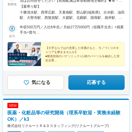
項はお問合せください【初期配属は希望勤務地を確約】★車・バ
勤務地
イク通勤OK■北海道／北海道(上川郡・河西郡)■東北／山形県(天童
【最寄り駅】
市)、福島県(郡山市)■北信越／新潟県(燕市)、富山県(砺波市)、石
十勝清水駅、西帯広駅、天童南駅、郡山駅(福島県)、分水駅、油田
川県(加賀市)、福井県(敦賀市)、長野県(松本市・伊那市)■関東／山
駅、大聖寺駅、西敦賀駅、大庭駅、北殿駅、国母駅、袋井駅、金
梨県(中巨摩郡)■東海／静岡県(袋井市)、愛知県(弥富市・春日井
城ふ頭駅、間内駅、幸田駅、南四日市駅、徳和駅、彦根口駅、南
市)、三重県(松阪市・四日市市)■関西／大阪府(門真市・堺市)、兵
年収500万円／入社6年目／月給27万5000円（役職手当含）+残業
草津駅、門真市駅、東湊駅、西神中央駅、妻鹿駅、社町駅、黒井
庫県(神戸市・加東市・丹波市)、滋賀県(彦根市・草津市)■中国・
手当+賞与
駅(兵庫県)、伯耆大山駅、乃木駅、東津山駅、大歳駅、四辻駅、大
給与
四国／岡山県(津山市)、鳥取県（米子市）、島根県(松江市)、山口
年収450万円／入社4年目(未経験入社)／月給25万円＋残業手当＋
町駅(佐賀県)、泊駅(三重県)、古川橋駅、石津北駅
県(山口市)■九州／佐賀県(大町町)※受動喫煙対策あり※配属先によ
賞与
る
【大手ならではの充実した待遇のもと、モノづくりのキ
ャリアを磨きませんか】
■製造技術のパナソニック×人材のパーソルを融合した安
定企業
■技術者や管理職など志向に応じてキャリアを描ける
■複業OK・旅行や飲食店のWebクーポン・退職金制度・
安価の社食有
気になる
応募する
NEW
医薬・化粧品等の研究開発（理系卒歓迎・実務未経験
OK）／k3
株式会社リクルートＲ＆Ｄスタッフィング(リクルートグループ)