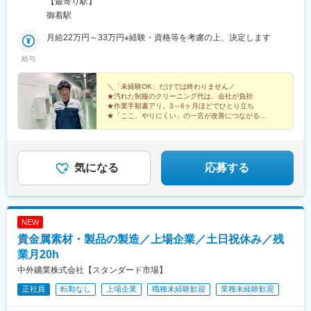
【最寄り駅】
御着駅
月給22万円～33万円※経験・資格等を考慮の上、決定します
給与
＼「未経験OK」だけでは終わりません／
★汚れた制服のクリーニング代は、会社が負担
★作業手順書アリ。3～6ヶ月ほどでひとり立ち
★「ここ、やりにくい」の一言が改善につながる
★フォークリフトなどの資格も費用は会社が全額負担
気になる
応募する
NEW
貴金属素材・製品の製造／上場企業／土日祝休み／残
業月20h
中外鑛業株式会社【スタンダード市場】
正社員
転勤なし
上場企業
職種未経験歓迎
業種未経験歓迎