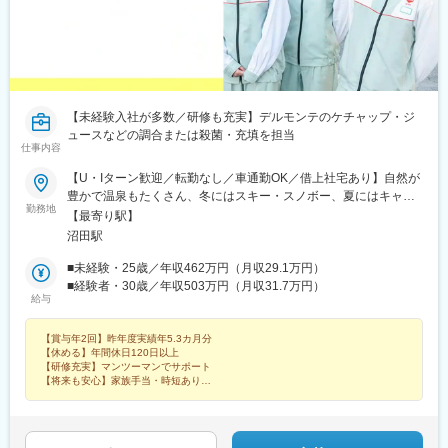
【未経験入社が多数／研修も充実】デルモンテのケチャップ・ジ
ュースなどの調合または殺菌・充填を担当
仕事内容
【U・Iターン歓迎／転勤なし／車通勤OK／借上社宅あり】自然が
豊かで温泉もたくさん、冬にはスキー・スノボー、夏にはキャン
勤務地
プ・BBQなどアウトドアを楽しむこともできます！【群馬工場】
【最寄り駅】
群馬県沼田市清水町3748＜アクセス＞・JR上越線「沼田駅」より
沼田駅
徒歩10分・JR上越線「沼田駅」より車で5分・JR上越新幹線「上
毛高原駅」より車で20分・関越自動車道「沼田」ICより車で10分
■未経験・25歳／年収462万円（月収29.1万円）
※受動喫煙対策：屋内全面禁煙、敷地内喫煙可能場所あり
■経験者・30歳／年収503万円（月収31.7万円）
給与
【賞与年2回】昨年度実績年5.3カ月分
【休める】年間休日120日以上
【研修充実】マンツーマンでサポート
【将来も安心】家族手当・時短あり
実はあなたの家にもあるかも？
誰もが知るブランドの商品を作るお仕事です！