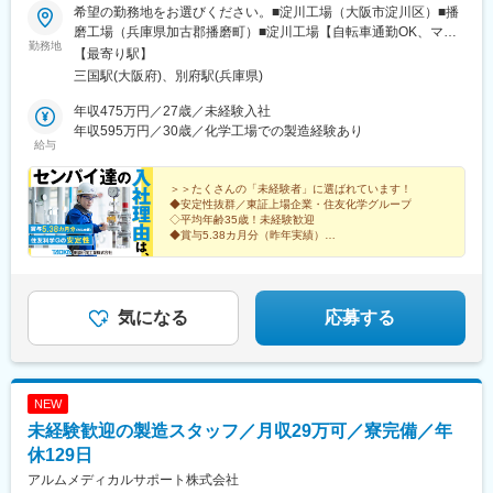
駅、櫟本駅、榛原駅、室生口大野駅、王寺駅、笠田駅、牛山駅、
希望の勤務地をお選びください。■淀川工場（大阪市淀川区）■播
二ツ杁駅、新豊田駅、大曽根駅、熱田神宮伝馬町駅、加納駅(岐阜
磨工場（兵庫県加古郡播磨町）■淀川工場【自転車通勤OK、マイ
勤務地
県)、室駅、在良駅、吉原本町駅、新王寺駅、西枇杷島駅、堀田駅
カー通勤NG】◎大阪府大阪市淀川区西三国4丁目2‐11＜アクセス
【最寄り駅】
(名鉄線)
＞・阪急宝塚線『三国駅』より徒歩10分・OsakaMetro御堂筋線
三国駅(大阪府)、別府駅(兵庫県)
『東三国駅』より徒歩15分■播磨工場【マイカー通勤OK】◎兵庫
県加古郡播磨町宮西２丁目10‐6＜アクセス＞・山陽電車本線『別
年収475万円／27歳／未経験入社
府駅』より徒歩15分・山陽本線『東加古川駅』より車10分・山陽
年収595万円／30歳／化学工場での製造経験あり
給与
電車本線『高砂駅』より車12分
＞＞たくさんの「未経験者」に選ばれています！
◆安定性抜群／東証上場企業・住友化学グループ
◇平均年齢35歳！未経験歓迎
◆賞与5.38カ月分（昨年実績）
◇家族手当や退職金制度など福利厚生充実♪
◆社員食堂あり
◇平均残業月20h以下
気になる
応募する
NEW
未経験歓迎の製造スタッフ／月収29万可／寮完備／年
休129日
アルムメディカルサポート株式会社