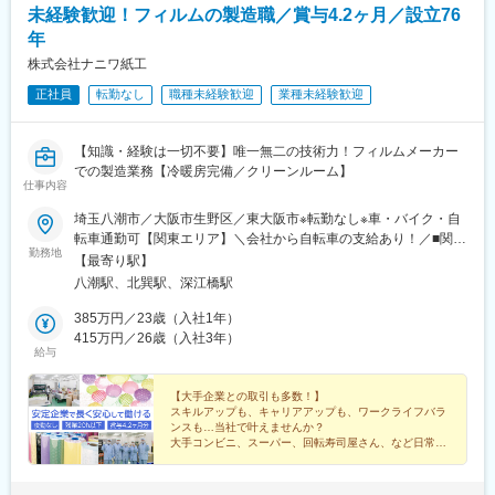
未経験歓迎！フィルムの製造職／賞与4.2ヶ月／設立76
年
株式会社ナニワ紙工
正社員
転勤なし
職種未経験歓迎
業種未経験歓迎
【知識・経験は一切不要】唯一無二の技術力！フィルムメーカー
での製造業務【冷暖房完備／クリーンルーム】
仕事内容
埼玉八潮市／大阪市生野区／東大阪市※転勤なし※車・バイク・自
転車通勤可【関東エリア】＼会社から自転車の支給あり！／■関東
勤務地
工場埼玉県八潮市木曽根719※車・バイク・自転車通勤OK！※無料
【最寄り駅】
駐輪場・駐車場あり◎【関西エリア】＼駅から2分の好立地！／■
八潮駅、北巽駅、深江橋駅
本社・本社工場／大阪府大阪市生野区巽中1-19-10■巽東工場／大
阪府大阪市生野区巽東3-4-39■高井田工場／大阪府東大阪市高井田
385万円／23歳（入社1年）
西3-9-16※駐輪場あり！自転車通勤OK◎
415万円／26歳（入社3年）
給与
【大手企業との取引も多数！】
スキルアップも、キャリアアップも、ワークライフバラ
ンスも…当社で叶えませんか？
大手コンビニ、スーパー、回転寿司屋さん、など日常で
よく見かけるあれもこれも”ナニワ紙工”が手掛けてま
す！