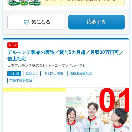
#最大1年間の研修あり！安心してスタートできる！
#住宅手当ほか手厚い福利厚生！資格取得支援制度も
気になる
応募する
NEW
デルモンテ製品の製造／賞与5カ月超／月収30万円可／
借上社宅
日本デルモンテ株式会社(キッコーマングループ)
正社員
転勤なし
5名以上採用
職種未経験歓迎
業種未経験歓迎