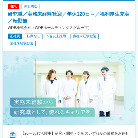
締切間近
NEW
研究職／実務未経験歓迎／年休120日～／福利厚生充実
／転勤無
WDB株式会社（WDBホールディングスグループ）
正社員
転勤なし
5名以上採用
職種未経験歓迎
業種未経験歓迎
【20～30代活躍中】研究・開発・分析のいずれかの業務をお任せ