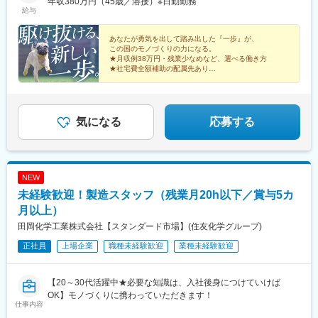
安八郡神戸町、羽島市、加茂郡川辺町、可児市、海津市、関市、
年収380万円（45歳／溶接）※日勤勤務
知県)、東別院駅、森下駅(愛知県)、車道駅、高岳駅、久屋大通
駅、勝川駅、高蔵寺駅、間内駅、味鋺駅、定光寺駅、春日井駅(中
給与
瑞穂市、多治見市、土岐市、美濃加茂市、美濃市、本巣市、他■三
駅、多屋駅、祇園駅(福岡県)、熊本駅前駅、八千代町駅、市役所前
央本線)、神領駅、柏森駅、小牧原駅、岩倉駅(愛知県)、小牧口
重県伊賀市、名張市、桑名市、四日市市、鈴鹿市、亀山市、津
駅(長野県)、福井駅(福井県)、横川駅、市役所前駅(広島県)、宇都
駅、楽田駅、味岡駅、りんくう常滑駅、西ノ口駅、上野間駅、野
市、松阪市、伊勢市、他■山梨県中巨摩郡昭和町■静岡県静岡市、
あなたが勇気を出して踏み出した『一歩』が、
宮駅東口駅、阿波富田駅、高松築港駅、高知駅前駅、仲御徒町
田城駅、鳥居駅、尾張瀬戸駅、清洲駅、西春駅、須ケ口駅、枇杷
この国のモノづくりの力になる。
浜松市、掛川市、菊川市、三島市、沼津市、焼津市、裾野市、袋
駅、立川南駅、北１２条駅、仙台駅(地下鉄)、日吉町駅、新浜松
島駅、碧南駅、共和駅、南大高駅、扶桑駅、坂部駅、富貴駅、武
★月収例38万円・残業少なめなど、選べる働き方
井市、富士宮市、他■奈良県橿原市、葛城市、五條市、生駒市、大
駅、名鉄名古屋駅、新富町駅(富山県)、東梅田駅、三宮駅(神戸新
豊駅、古見駅(愛知県)、知立駅、永和駅、神戸駅(愛知県)、尾張横
★社宅費全額補助の配属先あり
和郡山市、天理市、奈良市、他■和歌山県伊都郡かつらぎ町※上記
★全員面接＆オンライン面接OK（面接1回）
交通)、西川緑道公園駅、本通駅、旦過駅、桜町駅(長崎県)、九品
須賀駅、聚楽園駅、青山駅(愛知県)、東成岩駅、亀崎駅、三郷駅
★面接時スーツ着用不要◎私服OK！
は一例。ほか勤務地多数※勤務地により車・バイク通勤OK※全国各
寺交差点駅、市役所前駅(愛媛県)、甲東中学校前駅、淡路町駅、溜
(愛知県)、西小坂井駅、長山駅、三河一宮駅、御油駅、諏訪町駅、
地からU・Iターン実績多数※受動喫煙対策あり（勤務先による）
池山王駅、東池袋四丁目駅、西武新宿駅、六本木一丁目駅、日比
豊田市駅、猿投駅、豊明駅、稲永駅、港北駅、築地口駅、東名古
谷駅、西新宿五丁目駅、お台場海浜公園駅、永田町駅、参宮橋
屋港駅、野跡駅、名古屋港駅、熱田駅、中島駅(愛知県)、春田駅、
気になる
応募する
駅、芝公園駅、田原町駅(東京都)、浅草橋駅、西大島駅、岩本町
ナゴヤドーム前矢田駅、柴田駅、神宮前駅、六番町駅、味美駅(名
駅、築地市場駅、神奈川駅、京急川崎駅、栄町駅(千葉県)、大阪難
鉄線)、北神戸駅、東赤坂駅、御嵩駅、顔戸駅、下切駅、美濃津屋
波駅、東淀川駅、扇町駅(大阪府)、西新町駅、西大路三条駅、東向
駅、駒野駅、三柿野駅、各務原市役所前駅、蘇原駅、関下有知
日駅、平安通駅、大須観音駅、中洲川端駅、西鉄福岡駅、二本木
駅、坂祝駅、梅山駅、松森駅、茶所駅、柳津駅(岐阜県)、穂積駅、
NEW
口駅、スタジアムシティノース駅、七ツ屋駅、足羽山公園口駅、
美江寺駅、小泉駅、北大垣駅、西大垣駅、美濃青柳駅、美濃赤坂
未経験歓迎！製造スタッフ（残業月20h以下／賞与5カ
横川一丁目駅、袋町駅、バスセンター前駅、片原町駅(香川県)、高
駅、烏江駅、大外羽駅、土岐市駅、加茂野駅、富加駅、美濃太田
知橋駅
駅、美濃市駅、広神戸駅、揖斐駅、美濃本郷駅、池野駅、友江
月以上）
駅、市部駅、佐那具駅、茅町駅、田丸駅、宮町駅、関駅(三重県)、
田岡化学工業株式会社【スタンダード市場】(住友化学グループ)
蓮花寺駅、暁学園前駅、保々駅、松阪駅、伊勢中川駅、松ケ崎駅
正社員
上場企業
職種未経験歓迎
業種未経験歓迎
(三重県)、佐奈駅、高茶屋駅、久居駅、美旗駅、桔梗が丘駅、三日
市駅、常永駅、愛野駅(静岡県)、掛川市役所前駅、掛川駅、菊川駅
(静岡県)、三島二日町駅、遠江一宮駅、円田駅、沼津駅、焼津駅、
【20～30代活躍中★必要な知識は、入社後身につけていけば
岩波駅、新蒲原駅、日本平駅、袋井駅、上島駅、富士宮駅、西富
OK】モノづくりに携わっていただきます！
士宮駅、ジヤトコ前駅、本吉原駅、浮孔駅、忍海駅、北宇智駅、
仕事内容
三本松駅(奈良県)、学研北生駒駅、大和小泉駅、筒井駅、近鉄郡山