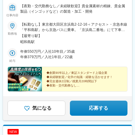
【夜勤・交代勤務なし／未経験歓迎】貴金属素材の精錬、貴金属
製品（インゴッドなど）の製造・加工・開発
仕事内容
【転勤なし】東京都大田区京浜島2-12-16＜アクセス＞・京急本線
「平和島駅」から京急バスに乗車。「京浜島二番地」にて下車
勤務地
し、徒歩7分。・JR京浜東北線「大森駅」から京急バスに乗車。
【最寄り駅】
「京浜島二番地」にて下車し、徒歩7分。※受動喫煙対策：あり
昭和島駅
（屋内全面禁煙）
年俸550万円／入社10年目／35歳
年俸379万円／入社1年目／22歳
給与
◆創業90年以上／東証スタンダード上場企業
◆未経験歓迎／化学の知識・経験を活かせます！
◆完全週休2日制／残業月20時間以下
◆夜勤・交代勤務なし
◆定着率95％以上
―――需要高まる「金」「白金」「パラジウム」の精錬
技術を身につける。
気になる
応募する
NEW