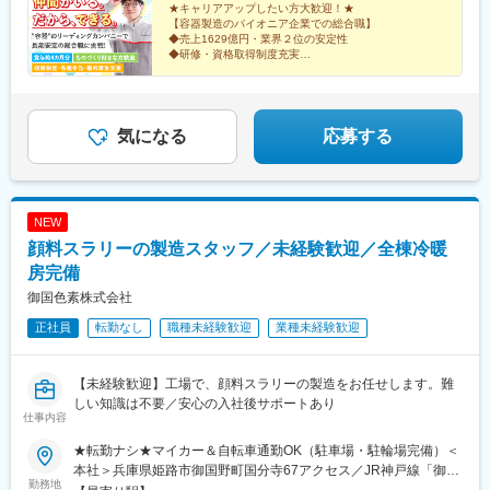
★キャリアアップしたい方大歓迎！★
【容器製造のパイオニア企業での総合職】
◆売上1629億円・業界２位の安定性
◆研修・資格取得制度充実
◆賞与4カ月分支給
◆扶養手当・家賃補助・独身寮
◆年間休日119日・有休取得平均10日以上・長期休暇あ
り
気になる
応募する
NEW
顔料スラリーの製造スタッフ／未経験歓迎／全棟冷暖
房完備
御国色素株式会社
正社員
転勤なし
職種未経験歓迎
業種未経験歓迎
【未経験歓迎】工場で、顔料スラリーの製造をお任せします。難
しい知識は不要／安心の入社後サポートあり
仕事内容
★転勤ナシ★マイカー＆自転車通勤OK（駐車場・駐輪場完備）＜
本社＞兵庫県姫路市御国野町国分寺67アクセス／JR神戸線「御着
勤務地
駅」より徒歩12分