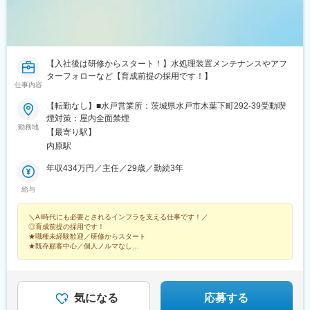
【入社後は研修からスタート！】水処理装置メンテナンスやアフ
ターフォローなど【育成前提の採用です！】
仕事内容
【転勤なし】■水戸営業所：茨城県水戸市木葉下町292-39受動喫
煙対策：屋内全面禁煙
勤務地
【最寄り駅】
内原駅
年収434万円／主任／29歳／勤続3年
給与
＼AI時代にも必要とされるインフラを支える仕事です！／
◎育成前提の採用です！
★職種未経験歓迎／研修からスタート
★既存顧客中心／個人ノルマなし
★賞与年2回／年休127日／土日祝休
★残業月20h以下
★家族手当・資格取得支援など福利厚生も充実！
気になる
応募する