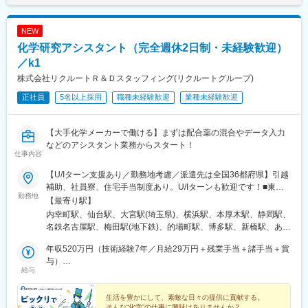
NEW
化学研究アシスタント（完全週休2日制・未経験歓迎）
／k1
株式会社リクルートＲ＆Ｄスタッフィング(リクルートグループ)
正社員
5名以上採用
職種未経験歓迎
業種未経験歓迎
【大手化学メーカーで働ける】まずは配合薬の混合やデータ入力
などのアシスタント業務からスタート！
仕事内容
【U/Iターン支援あり／勤務地考慮／派遣先は全国36都府県】引越
補助、社員寮、住宅手当制度あり。U/Iターンも歓迎です！■東北
勤務地
エリア／青森・岩手・宮城・秋田・山形・福島■関東エリア／東
【最寄り駅】
京・埼玉・神奈川・千葉・茨城・栃木・群馬■北信越エリア／長
内幸町駅、仙台駅、大宮駅(埼玉県)、横浜駅、本厚木駅、静岡駅、
野・山梨・福井■東海エリア／静岡・愛知・三重・岐阜■関西エリ
名鉄名古屋駅、梅田駅(地下鉄)、的場町駅、博多駅、新橋駅、あお
ア／大阪・京都・奈良・兵庫・滋賀■中国・四国エリア／広島・岡
ば通駅、神奈川駅、新静岡駅、近鉄名古屋駅、大阪梅田駅(阪神
山・山口・香川■九州エリア／福岡・長崎・熊本・佐賀・大分・宮
年収520万円（技術経験7年／月給29万円＋残業手当＋諸手当＋賞
線)、稲荷町駅(広島県)、虎ノ門駅、仙台駅(地下鉄)、反町駅、日吉
崎・鹿児島※転勤の可能性あり※受動喫煙対策：原則あり（勤務先
与）
町駅、名古屋駅、大阪梅田駅(阪急線)、猿猴橋町駅
給与
に従う）
年収420万円（技術経験3年／月給24万円＋残業手当＋諸手当＋賞
与）
生活を豊かにして、素敵な日々の提供に貢献する。
そんな“化学”の仕事に興味はありませんか？