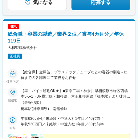
気になる
応募する
NEW
総合職・容器の製造／業界２位／賞与4カ月分／年休
119日
大和製罐株式会社
正社員
【総合職】金属缶、プラスチックチューブなどの容器の製造～出
荷までの各部署にて業務をお任せ
仕事内容
【車・バイク通勤OK★】■東京工場：神奈川県相模原市緑区西橋
本5-5-1・JR横浜線・相模線、京王相模原線「橋本駅」より徒歩
勤務地
15分、車5分※社員寮あり■サッポロビール製罐工場：千葉県船橋
【最寄り駅】
市高瀬町2-3・JR京葉線「南船橋駅」より徒歩25分、車5分※受動
橋本駅(神奈川県)、南船橋駅
喫煙対策：有（分煙）※社員寮（東京工場のみ）には適用規定がご
ざいます※駐車場完備
年収630万円／未経験・中途入社1年目／40代前半
年収530万円／未経験・中途入社1年目／30代前半
給与