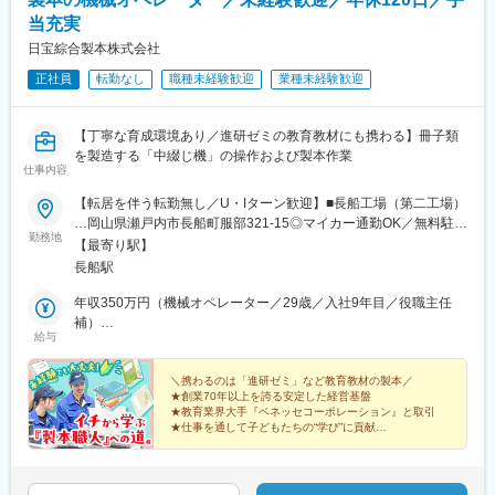
駅、湘南台駅、天王町駅、武蔵小杉駅、南橋本駅、桜木町駅、南
丁目駅、曽根田駅、取手駅、グリーンスタジアム前駅、東成田
林間駅、鶴見駅、新川崎駅、武蔵新城駅、小田原駅、善行駅、天
当充実
駅、観音駅、芝公園駅、室駅、三柿野駅、吉原本町駅、大曽根
空橋駅、ＹＲＰ野比駅、新百合ケ丘駅、相原駅、京急新子安駅、
駅、新豊田駅、新川橋駅、近鉄四日市駅、泊駅(三重県)、木幡駅
日宝綜合製本株式会社
海老名駅(相鉄・小田急)、新杉田駅、鴨居駅、葭川公園駅、海浜幕
(京都府・奈良線)、西大路三条駅、深江橋駅、大阪梅田駅(阪神
正社員
転勤なし
職種未経験歓迎
業種未経験歓迎
張駅、船橋駅、柏駅、八千代台駅、八幡宿駅、土気駅、蘇我駅、
線)、コスモスクエア駅、ユニバーサルシティ駅、東淀川駅、猪名
木更津駅、千葉みなと駅、新習志野駅、佐倉駅、松戸駅、西船橋
寺駅、花隈駅、宝塚南口駅、黒崎駅前駅、中央区役所前駅、田町
駅、さいたま新都心駅、川越駅、熊谷駅、浦和駅、狭山市駅、南
駅(東京都)、本吉原駅、六地蔵駅(京阪線)、山ノ内駅(京都府)、大
【丁寧な育成環境あり／進研ゼミの教育教材にも携わる】冊子類
越谷駅、川口駅、東所沢駅、和光市駅、朝霞台駅、新越谷駅、久
阪駅、みなと元町駅、西黒崎駅
を製造する「中綴じ機」の操作および製本作業
喜駅、武蔵浦和駅、春日部駅、大阪駅、京橋駅(大阪府)、ＪＲ難波
仕事内容
駅、門真市駅、淀屋橋駅、北浜駅(大阪府)、肥後橋駅、江坂駅、東
三国駅、阿波座駅、南港東駅、中之島駅、四ツ橋駅、西三荘駅、
【転居を伴う転勤無し／U・Iターン歓迎】■長船工場（第二工場）
西中島南方駅、西梅田駅、本町駅、南森町駅、神戸駅(兵庫県)、尼
…岡山県瀬戸内市長船町服部321-15◎マイカー通勤OK／無料駐車
勤務地
崎駅(東海道本線)、御崎公園駅、医療センター駅、西宮駅(ＪＲ
場あり◎受動喫煙対策／工場内全面禁煙※長船工場内での配置転換
【最寄り駅】
線)、明石駅、林崎松江海岸駅、京都駅、西院駅(阪急線)、長岡京
（工程間の異動等）または岡山市中区今在家工場、本社への異動
長船駅
駅、大宮駅(京都府)、西大路駅、上鳥羽口駅、十条駅(京都府・近
をお願いする可能性があります。
鉄線)、向日町駅、淀駅、烏丸御池駅、六番町駅、北岡崎駅、今池
年収350万円（機械オペレーター／29歳／入社9年目／役職主任
駅(愛知県)、ナゴヤドーム前矢田駅、高蔵寺駅、柏森駅、知立駅、
補）
給与
大府駅、鶴舞駅、栄駅(愛知県)、金山駅(愛知県)、伏見駅(愛知
年収400万円（機械オペレーター／39歳／入社21年目／役職主
県)、豊橋駅、大曽根駅、矢場町駅、藤が丘駅(愛知県)、刈谷駅、
任）
千種駅、小牧原駅、東刈谷駅、土橋駅(愛知県)、新栄町駅(愛知
＼携わるのは「進研ゼミ」など教育教材の製本／
★創業70年以上を誇る安定した経営基盤
県)、日進駅(愛知県)、二川駅、丸の内駅(愛知県)、春日井駅(中央
★教育業界大手『ベネッセコーポレーション』と取引
本線)、東名古屋港駅、三河豊田駅、国府宮駅、国際センター駅、
★仕事を通して子どもたちの“学び”に貢献
小牧口駅、常滑駅、岩倉駅(愛知県)、三郷駅(愛知県)、三河安城
★年休120日／賞与年2回／各種手当など待遇◎
駅、稲沢駅、安城駅、共和駅、藤川駅、乙川駅、新金谷駅、三島
駅、掛川駅、新富士駅(静岡県)、藤枝駅、博多駅、小倉駅(福岡