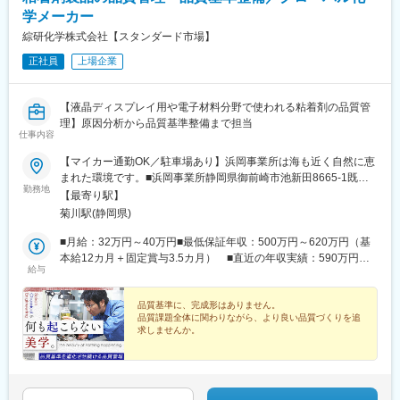
旧居留地・大丸前駅、山陽明石駅、山陽姫路駅、田町駅(岡山県)、
学メーカー
胡町駅、眉山ロープウェイ山麓駅、瓦町駅、長者ケ平駅、平和通
綜研化学株式会社【スタンダード市場】
駅、西鉄福岡駅、めがね橋駅、花畑町駅、高見橋駅、旭橋駅、大
正社員
上場企業
通駅、仙台駅、千葉中央駅、立川南駅、二重橋前駅、電鉄富山
駅・エスタ前駅、仁愛女子高校駅、新静岡駅、浜松駅、駅前大通
駅、名鉄名古屋駅、四日市駅、烏丸御池駅、大阪梅田駅(阪神線)、
【液晶ディスプレイ用や電子材料分野で使われる粘着剤の品質管
貿易センター駅、西新町駅、手柄駅、新西大寺町筋駅、立町駅、
理】原因分析から品質基準整備まで担当
高松築港駅、東雲口駅、天神南駅、市役所駅(長崎県)、通町筋駅、
仕事内容
鹿児島中央駅、美栄橋駅
【マイカー通勤OK／駐車場あり】浜岡事業所は海も近く自然に恵
まれた環境です。■浜岡事業所静岡県御前崎市池新田8665-1既存
勤務地
社員は、御前崎、掛川、菊川、牧之原エリアなど幅広い地域から
【最寄り駅】
通勤しています。受動喫煙対策：屋内全面禁煙
菊川駅(静岡県)
■月給：32万円～40万円■最低保証年収：500万円～620万円（基
本給12カ月＋固定賞与3.5カ月） ■直近の年収実績：590万円～
給与
740万円※給与詳細は経験・能力・前職給与等を踏まえて決定しま
す
品質基準に、完成形はありません。
品質課題全体に関わりながら、より良い品質づくりを追
求しませんか。
◇再発防止や横展開を通じて品質基準の向上に貢献
◇原因分析だけでなく、再発防止や横展開まで担当
◇年休128日／フレックス勤務／残業月10h程度