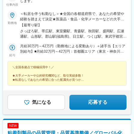
します。
仕事内容
＜転居を伴う転勤なし＞★全国の各都道府県で、あなたの希望や
経験を踏まえて決定★医薬品・食品・化学メーカーなどの大手企
勤務地
業・地元優良企業や、有名大学、公的研究機関のラボで、ご希望
【最寄り駅】
とご経験を踏まえ、ご活躍いただきます。◆あなたのご希望の職
さっぽろ駅、帯広駅、東室蘭駅、青森駅、秋田駅、盛岡駅、広瀬
種、勤務地などをお伺いして配属先を選定します。◆現住所、も
通駅、山形駅、郡山駅(福島県)、日立駅、つくば駅、東武宇都宮
しくはご希望の居住地から、転居なしで配属を行います。＜配属
駅、高崎駅、館林駅、大宮駅(埼玉県)、熊谷駅、川越駅、柏駅、京
先＞北海道・東北・首都圏・北関東・東海・北信越・関西・中
月給30万円～42万円（勤務地による変動あり）＋諸手当【エリア
成千葉駅、五井駅、根津駅、立川北駅、大手町駅(東京都)、町田
国・四国・九州の各都道府県※受動喫煙対策：屋内禁煙※自動車通
別給与】■月給32万円～42万円：首都圏エリア（東京・神奈川・
駅、京急川崎駅、桜木町駅、平塚駅、新潟駅、春日山駅、松本
給与
勤OK
埼玉・千葉）、東海エリア（愛知・静岡・三重・岐阜）、関西エ
駅、長野駅、甲府駅、地鉄ビル前駅、北鉄金沢駅、福井城址大名
リア（大阪府・京都府・兵庫・奈良・滋賀・和歌山）■月給31万
町駅、沼津駅、静岡駅、第一通り駅、名鉄岐阜駅、豊田市駅、知
＼全国各拠点で積極採用中！／
円～41万円：北関東エリア（茨城・群馬・栃木）、北信越エリア
多半田駅、新川駅(愛知県)、名古屋駅、あすなろう四日市駅、彦根
（富山・石川・福井・長野・新潟・山梨）■月給30万円～40万
駅、草津駅(滋賀県)、烏丸駅、近鉄奈良駅、茨木駅、千里中央駅
★大手メーカーや公的研究機関など、取引実績多数！
円：北海道・東北エリア（北海道・青森・秋田・岩手・宮城・山
(大阪モノレール)、大阪駅、堺東駅、和歌山駅、三田駅(兵庫県)、
★転居なしであなたの希望に合った配属先が見つかる
形・福島）、中国・四国エリア（広島・岡山・山口・鳥取・島
★丁寧な研修があるから安心◎福利厚生も充実！
三宮・花時計前駅、西神中央駅、明石駅、加古川駅、姫路駅、播
★年間休日120日以上
根・香川・愛媛・高知・徳島）、九州エリア（福岡・長崎・熊
州赤穂駅、鳥取駅、岡山駅前駅、倉敷駅、八丁堀駅(広島県)、福山
本・大分・佐賀・宮崎・鹿児島・沖縄）※ご経験・能力などを考慮
駅、徳山駅、宇部新川駅、堀詰駅、徳島駅、片原町駅(香川県)、新
の上、決定いたします。
居浜駅、大街道駅、小倉駅(福岡県)、天神駅、大分駅、桜町駅(長
気になる
応募する
崎県)、熊本城・市役所前駅、宮崎駅、鹿児島中央駅前駅、県庁前
駅(沖縄県)、札幌駅、あおば通駅、上熊谷駅、千葉駅、東大前駅、
立川駅、東京駅、川崎駅、西松本駅、市役所前駅(長野県)、電気ビ
ル前駅、金沢駅、足羽山公園口駅、日吉町駅、新浜松駅、岐阜
NEW
駅、新豊田駅、半田駅、札木駅、近鉄名古屋駅、近鉄四日市駅、
粘着剤製品の品質管理・品質基準整備／グローバル化
四条駅(京都市営)、奈良駅、千里中央駅(北大阪急行)、西梅田駅、