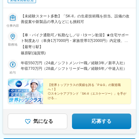
業種未経験歓迎
【未経験スタート多数】「SK-II」の生産技術職を担当。設備の改
善提案や新製品の導入などにも挑戦可
仕事内容
【車・バイク通勤可／転勤なし／U・Iターン歓迎】★住宅サポー
ト制度あり（単身1万7000円・家族世帯3万2000円）内定後、通
勤務地
勤圏内（当社規定による）に転居する場合は、転居一時金月給1カ
【最寄り駅】
月分（上限45万円）支給滋賀県野洲市上屋88番地※JR野洲駅より
篠原駅(滋賀県)
送迎バスあり（平日朝・夕）
年収550万円（24歳／シフトメンバー職／経験3年／新卒入社）
年収770万円（28歳／シフトリーダー職／経験6年／中途入社）
給与
【世界トップクラスの実績を誇る「P＆G」の製造職
へ！】
◎スキンケアブランド「SK-II（エスケーツー）」を手が
ける
◎入社後研修で未経験でも安心♪
◎明確な評価＆教育体制で早期キャリアアップも可能！
◎年休125日＆残業月15hと働きやすさも実感！
気になる
応募する