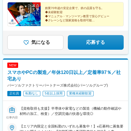
代なし）＜年収例＞一般作業者：430万円班長：480万円作業長：
530万円
創業70年超の安定企業で、鉄の品質を守る。
◆未経験歓迎
◆マニュアル・マンツーマン教育で安心デビュー
◆クレーンなど国家資格を取得可能
◆独身寮あり（ワンルーム 1万1000円／月 ※遠隔地にお
住まいの方）
◆自動車通勤OK
◆U・Iターン歓迎
気になる
応募する
NEW
スマホやPCの製造／年休120日以上／定着率97％／社
宅あり
パーソルファクトリーパートナーズ株式会社(パーソルグループ)
正社員
転勤なし
5名以上採用
業種未経験歓迎
【資格取得も支援】半導体や家電などの製造（機械の動作確認や
材料の加工、検査）／空調完備の快適な環境◎
仕事内容
【エリア内限定と全国転勤のいずれも募集中！】※応募時に募集要