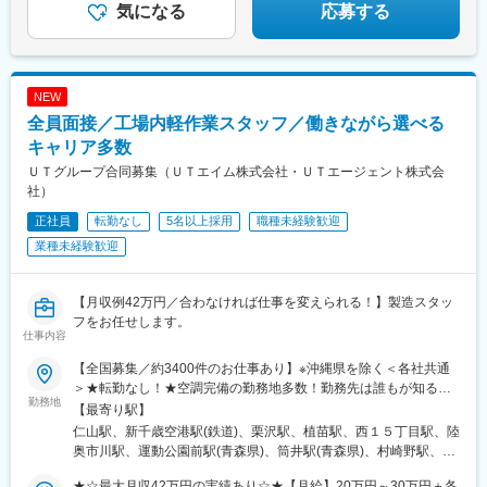
気になる
応募する
NEW
全員面接／工場内軽作業スタッフ／働きながら選べる
キャリア多数
ＵＴグループ合同募集（ＵＴエイム株式会社・ＵＴエージェント株式会
社）
正社員
転勤なし
5名以上採用
職種未経験歓迎
業種未経験歓迎
【月収例42万円／合わなければ仕事を変えられる！】製造スタッ
フをお任せします。
仕事内容
【全国募集／約3400件のお仕事あり】※沖縄県を除く＜各社共通
＞★転勤なし！★空調完備の勤務地多数！勤務先は誰もが知る大
勤務地
手メーカーを中心に、自動車、半導体、家電、食品、製薬など
【最寄り駅】
様々！数ある勤務地やお仕事の中から、あなたのご希望に合った
仁山駅、新千歳空港駅(鉄道)、栗沢駅、植苗駅、西１５丁目駅、陸
お仕事をご紹介します！＼社宅完備のお仕事もあります／U・Iタ
奥市川駅、運動公園前駅(青森県)、筒井駅(青森県)、村崎野駅、花
ーン希望者や住み込みで働きたい方もお気軽にご相談ください♪■
巻空港駅(東北本線)、金ケ崎駅、青山駅(岩手県)、一ノ関駅、鹿又
一部、家具家電付きの社宅や社宅費全額補助のお仕事もあり■家族
★☆最大月収42万円の実績あり☆★【月給】20万円～30万円＋各