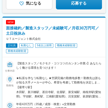
県)、天神駅、呉服町駅(福岡県)、赤坂駅(福岡県)、天神南駅、渡辺
気になる
応募する
通駅、熊本駅、スタジアムシティサウス駅、いわき駅、金沢駅、
長野駅、福井駅、岡山駅、松山市駅、福山駅、広島駅、横川駅(広
島県)、中電前駅、呉駅、勝田駅、日立駅、大甕駅、常陸多賀駅、
佐和駅、研究学園駅、宇都宮駅、小山駅、太田駅(群馬県)、中央前
NEW
橋駅、新前橋駅、苫小牧駅、さっぽろ駅、青森駅、秋田駅、長岡
駅、近鉄四日市駅、大和西大寺駅、鳥取駅、松江駅、下関駅、徳
面接確約／製造スタッフ／未経験可／月収30万円可／
島駅、高松駅(香川県)、高知駅、佐賀駅、大分駅、宮崎駅、鹿児島
土日祝休み
中央駅、彦根駅、新宿西口駅、立川駅、千葉駅、あおば通駅、西
ＵＴエージェント株式会社
松本駅、新静岡駅、第一通り駅、新豊田駅、名古屋駅、名鉄岐阜
駅、四条駅(京都市営)、大阪梅田駅(阪神線)、神戸三宮駅(阪神)、
正社員
転勤なし
5名以上採用
職種未経験歓迎
山陽姫路駅、紙屋町東駅、薬院大通駅、浜町アーケード駅、通町
業種未経験歓迎
筋駅、県庁前駅(愛媛県)、高見馬場駅、小川町駅(東京都)、赤坂見
附駅、向原駅(東京都)、人形町駅、新大久保駅、京橋駅(東京都)、
泉岳寺駅、虎ノ門ヒルズ駅、巣鴨新田駅、新御徒町駅、新宿駅(東
【製造スタッフ／モクモク・コツコツのカンタン作業♪】あなたら
京メトロ)、竹橋駅、宝町駅(東京都)、銀座一丁目駅、中野新橋
しく働ける環境を見つけます！
駅、台場駅、新御茶ノ水駅、内幸町駅、都庁前駅、四ツ谷駅、麹
仕事内容
町駅、浅草駅(ＴＸ)、大崎広小路駅、面影橋駅、両国駅(都営線)、
★転居を伴なう転勤なし ★空調完備の勤務地多数！勤務先は誰も
新橋駅、柳小路駅、八丁畷駅、星川駅、馬車道駅、国道駅、鹿島
が知る大手メーカーが中心。希望を考慮して勤務地を決定しま
田駅、緑町駅、高島町駅、海老名駅(相模線)、千葉中央駅、京成西
勤務地
す。■愛知県名古屋市、あま市、愛西市、安城市、一宮市、稲沢
【最寄り駅】
船駅、北与野駅、大阪城公園駅、なんば駅(地下鉄)、古川橋駅、な
市、岡崎市、刈谷市、江南市、高浜市、春日井市、小牧市、常滑
にわ橋駅、渡辺橋駅、新大阪駅、西大橋駅、心斎橋駅、堺筋本町
木田駅、新川橋駅、甚目寺駅、佐屋駅、新安城駅、南桜井駅(愛知
市、新城市、瀬戸市、清須市、西尾市、大府市、丹羽郡大口町、
駅、大阪天満宮駅、西元町駅、計算科学センター駅、山陽明石
県)、宇頭駅、奥町駅、江南駅(愛知県)、苅安賀駅、萩原駅(愛知
知立市、津島市、田原市、東海市、半田市、尾張旭市、豊川市、
駅、西院駅(京福線)、くいな橋駅、桂川駅(京都府)、日比野駅(名古
県)、稲沢駅、奥田駅、大門駅(愛知県)、本宿駅(愛知県)、金城ふ頭
豊田市、弥富市、知多市、他■岐阜県岐阜市、大垣市、各務原市、
年収420万円（35歳／成形・検査）※交替勤務
屋市営)、大門駅(愛知県)、矢田駅(愛知県)、上前津駅、栄町駅(愛
駅、蒲郡競艇場前駅、小垣江駅、布袋駅、吉浜駅(愛知県)、北新川