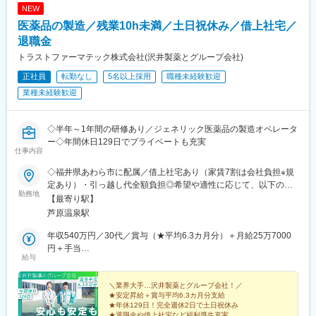
NEW
医薬品の製造／残業10h未満／土日祝休み／借上社宅／
退職金
トラストファーマテック株式会社(沢井製薬とグループ会社)
正社員
転勤なし
5名以上採用
職種未経験歓迎
業種未経験歓迎
◇半年～1年間の研修あり／ジェネリック医薬品の製造オペレータ
ー◇年間休日129日でプライベートも充実
仕事内容
◇福井県あわら市に配属／借上社宅あり（家賃7割は会社負担※規
定あり）・引っ越し代全額負担◎希望や適性に応じて、以下のい
勤務地
ずれかの工場へ配属します。■清間第二工場福井県あわら市清間
【最寄り駅】
11-15■清間第一工場福井県あわら市清間19-1■矢地工場福井県あ
芦原温泉駅
わら市矢地5-19※いずれもハピラインふくい線「芦原温泉駅」から
車で4～5分※他県からのU・Iターン就職者も多数在籍※自動車通勤
年収540万円／30代／賞与（★平均6.3カ月分）＋月給25万7000
OK最高水準のＵ・Ｉターン支援あり！￣￣￣￣￣￣￣￣￣￣￣￣
円＋手当
給与
￣￣￣￣★借上げ社宅制度住居を自分で選択可能！家賃（共益費
年収660万円／40代／賞与（★平均6.3カ月分）＋月給34万8000
等含む）の7割を会社が負担。※家賃上限有★原則引越し費用は全
円＋手当
額会社負担提携会社を使用するため、引越し費用の一時的な立て
＼業界大手…沢井製薬とグループ会社！／
★安定昇給＋賞与平均6.3カ月分支給
替えも必要ありません。※ピアノなど移送に高額な料金や特殊な技
★年休129日！完全週休2日で土日祝休み
術が必要なものは除く★車の維持補填費とガソリン代支給（例）
★退職金や借上社宅など福利厚生充実