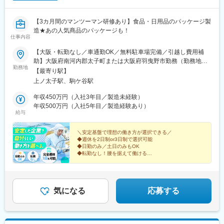
【3カ月間のマンツーマン研修あり】食品・日用品のパッケージ製
造★あの人気商品のパッケージも！
仕事内容
【大阪・転勤なし／車通勤OK／無料駐車場完備／引越し費用補
助】大阪府南河内郡太子町または大阪府羽曳野市勤務（勤務地は
勤務地
希望を考慮）★工場内は冷暖房完備で快適です！■本社工場／大阪
【最寄り駅】
府南河内郡太子町太子959-1■羽曳野工場／大阪府羽曳野市大黒
上ノ太子駅、駒ケ谷駅
147-3＜交通アクセス＞・大阪府富田林市…車で約15分・大阪府
藤井寺市…車で約25分・大阪府堺市…車で約35分・大阪府東大阪
年収450万円（入社3年目／製造未経験）
市…車で約35分・大阪府八尾市…車で約40分＼ 車通勤OK！
年収500万円（入社5年目／製造経験あり）
給与
／近隣の市から通勤している社員も多数在籍。交通費は月1万円ま
で支給します。※受動喫煙対策：あり
＼安定基盤で理想の働き方が選択できる／
◆週休を2日制or3日制で選択可能
◆日勤のみ／土日のみもOK
◆転勤なし！腰を据えて働ける
◆34年連続黒字で安定感バツグン
◆面接1回（志望動機不要！）
未経験の方も大歓迎！地に足つけて長く働ける環境で
す！
気になる
応募する