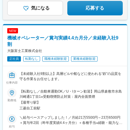
気になる
応募する
NEW
機械オペレーター／賞与実績4.4カ月分／未経験入社9
割
大阪富士工業株式会社
正社員
転勤なし
職種未経験歓迎
業種未経験歓迎
【未経験入社9割以上】高層ビルや船などに使われる“鉄”の品質を
守る作業をお任せします。
仕事内容
【転勤なし／自動車通勤OK／U・Iターン歓迎】岡山県倉敷市水島
川崎通1丁目1※受動喫煙防止対策：屋内全面禁煙
勤務地
【最寄り駅】
三菱自工前駅
＼給与ベースアップしました！／月給21万5500円～23万6500円
＋賞与年2回（昨年度実績4.4ヶ月分）＋各種手当※経験・能力など
給与
を考慮の上、決定します※時間外手当は全額支給します（固定残業