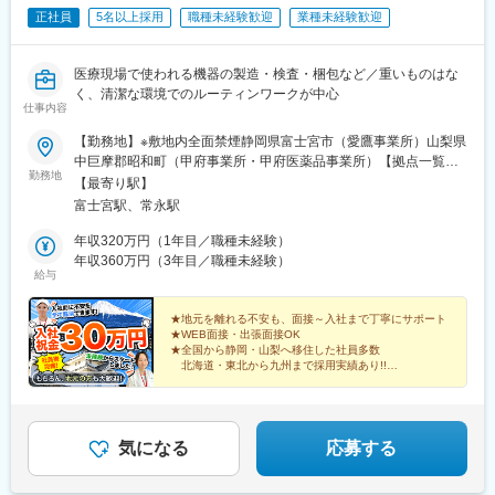
正社員
5名以上採用
職種未経験歓迎
業種未経験歓迎
医療現場で使われる機器の製造・検査・梱包など／重いものはな
く、清潔な環境でのルーティンワークが中心
仕事内容
【勤務地】※敷地内全面禁煙静岡県富士宮市（愛鷹事業所）山梨県
中巨摩郡昭和町（甲府事業所・甲府医薬品事業所）【拠点一覧】
勤務地
札幌採用センター：北海道札幌市中央区北4条西4-1千葉支店：千
【最寄り駅】
葉県千葉市中央区新町1-17新宿採用センター：東京都新宿区西新
富士宮駅、常永駅
宿1-25-1甲府支店：山梨県中巨摩郡昭和町西条5040甲府研修セン
ター・お仕事相談センター：山梨県甲斐市西八幡4427-1三島本
年収320万円（1年目／職種未経験）
社：静岡県三島市寿町5-10富士支店：静岡県富士市錦町1-2-3富士
年収360万円（3年目／職種未経験）
給与
宮研修・就労サポートセンター：静岡県富士宮市舞々木町273名
古屋採用センター：愛知県名古屋市中村区名駅4-24-5広島採用セ
ンター：広島県広島市南区的場町1-1-21山口支店：山口県山口市
★地元を離れる不安も、面接～入社まで丁寧にサポート
★WEB面接・出張面接OK
小郡高砂町1-8熊本採用センター：熊本県熊本市中央区安政町3-16
★全国から静岡・山梨へ移住した社員多数
北海道・東北から九州まで採用実績あり!!
★寮完備（家電・Wi-Fi付き）
★説明会だけの参加も歓迎
気になる
応募する