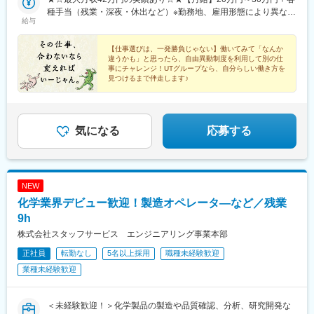
駅、大河原駅(宮城県)、愛子駅、東白石駅、多賀城駅、西古川駅、
やパートナーとの入居も相談OK！（実績多数）※各種規定あり
種手当（残業・深夜・休出など）※勤務地、雇用形態により異なり
仙台空港駅(鉄道)、塚目駅、泉中央駅、新利府駅、和田駅、扇田
給与
ます。【月収例／入社1年目】 ・宮城県仙台市/月収例30万円/2
駅、泉田駅、萩生駅、米沢駅、赤井駅、堂島駅、白坂駅、鏡石
交替/金属部品の検査・梱包・茨城県神栖市/月収例32万円/電子基
駅、杉田駅(福島県)、磐城棚倉駅、福島駅(福島県)、大越駅、五百
板製造の機械操作・運搬・神奈川県高座郡/月収例32.6万円/未経験
【仕事選びは、一発勝負じゃない】働いてみて「なんか
川駅、磐城浅川駅、石岡駅、徳宿駅、羽鳥駅、西取手駅、研究学
違うかも」と思ったら、自由異動制度を利用して別の仕
大歓迎/車の部品製造・名古屋市/月収例30.2万円/2交替/自動化パー
園駅、大宝駅、三妻駅、神立駅、磯原駅、大甕駅、下総神崎駅、
事にチャレンジ！UTグループなら、自分らしい働き方を
ツの組立検査・三重県四日市市/月収例30万円/大手メーカーで装置
阿字ケ浦駅、水戸駅、東海駅、玉村駅、牛久駅、守谷駅、下館
見つけるまで伴走します♪
メンテナンス・富山県富山市/月収例31万円/日勤・土日祝休み/半
駅、大洋駅、常陸大宮駅、鹿島神宮駅、古河駅、清原地区市民セ
導体製造装置の組立・検査・新潟県長岡市/月収例28.4万円/3交
ンター前駅、小田林駅、寺内駅、県駅、陽東３丁目駅、倉賀野
替・土日休み/プラスチック原料の製造・滋賀県草津市/月収例30万
駅、太田駅(群馬県)、境町駅、北原駅、上尾駅、吉野原駅、本川越
円～/2交替・土日祝休み/大手メーカーでの組立や検査・兵庫県三
駅、飯能駅、南鳩ケ谷駅、新越谷駅、大野原駅、鷲宮駅、大麻生
気になる
応募する
田市/月収例36.6万円/2交替/大手機械メーカーで軽作業・福岡県う
駅、柏たなか駅、小櫃駅、旭駅(千葉県)、南船橋駅、みどり台駅、
きは市/月収例30万/土日休み/ボールねじの検査※試用期間：入社当
二俣新町駅、空港第２ビル駅(鉄道)、仲ノ町駅、久住駅、日野駅
月＋翌月（最大2カ月）※試用期間中の給与変動なし※給与に関す
(東京都)、羽村駅、三田駅(東京都)、八王子みなみ野駅、志茂駅、
る詳細は、面談時にご説明させていただきます。＜各社共通＞
新木場駅、北八王子駅、流通センター駅、原当麻駅、昭和駅、古
NEW
淵駅、湘南台駅、海芝浦駅、下溝駅、相模原駅、中央林間駅、相
化学業界デビュー歓迎！製造オペレータ―など／残業
武台前駅、香川駅、伊勢原駅、海老名駅(相模線)、追浜駅、新杉田
駅、犀潟駅、押切駅、田上駅(新潟県)、三条駅(新潟県)、南富山
9h
駅、戸出駅、越ノ潟駅、乙丸駅、松任駅、粟津駅(石川県)、王子保
株式会社スタッフサービス エンジニアリング事業本部
駅、敦賀駅、六条駅、竜王駅、四方津駅、一日市場駅、伊那八幡
正社員
転勤なし
5名以上採用
職種未経験歓迎
駅、平田駅(長野県)、加茂野駅、土岐市駅、西大垣駅、蘇原駅、小
泉駅、下切駅、関下有知駅、穂積駅、中津川駅、ジヤトコ前駅、
業種未経験歓迎
上島駅、豊岡駅(静岡県)、日本平駅、焼津駅、沼津駅、三河知立
駅、春日井駅(中央本線)、ナゴヤドーム前矢田駅、小牧原駅、乙川
駅、小牧口駅、藤川駅、東名古屋港駅、大府駅、金城ふ頭駅、豊
＜未経験歓迎！＞化学製品の製造や品質確認、分析、研究開発な