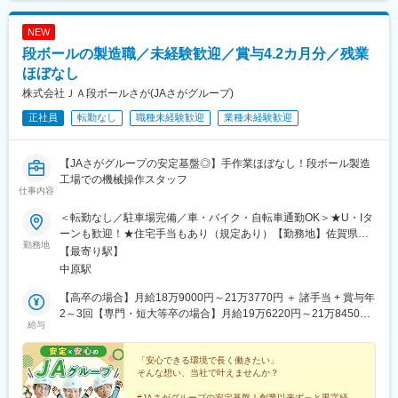
NEW
段ボールの製造職／未経験歓迎／賞与4.2カ月分／残業
ほぼなし
株式会社ＪＡ段ボールさが(JAさがグループ)
正社員
転勤なし
職種未経験歓迎
業種未経験歓迎
【JAさがグループの安定基盤◎】手作業ほぼなし！段ボール製造
工場での機械操作スタッフ
仕事内容
＜転勤なし／駐車場完備／車・バイク・自転車通勤OK＞★U・Iタ
ーンも歓迎！★住宅手当もあり（規定あり）【勤務地】佐賀県三
勤務地
養基郡上峰町大字堤30-1└JR「中原駅」から徒歩15分程度／車で
【最寄り駅】
4分程度※受動喫煙対策：完全分煙
中原駅
【高卒の場合】月給18万9000円～21万3770円 ＋ 諸手当 + 賞与年
2～3回【専門・短大等卒の場合】月給19万6220円～21万8450円
給与
＋ 諸手当 + 賞与年2～3回【大卒以上の場合】月給20万6240円～
23万2900円 ＋ 諸手当 + 賞与年2～3回※経験やスキルを考慮し待
遇を決定します
「安心できる環境で長く働きたい」
そんな想い、当社で叶えませんか？
#JAさがグループの安定基盤！創業以来ずっと黒字経営