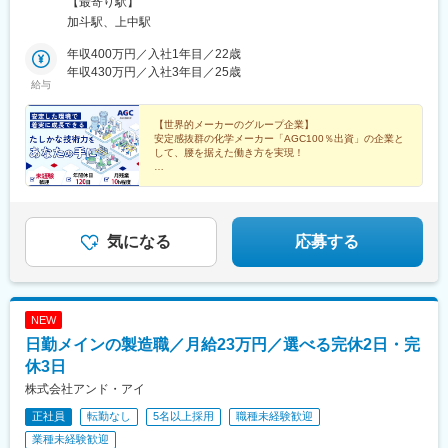
【最寄り駅】
場／福井県小浜市飯盛24-26-1■上中工場／福井県三方上中郡若狭
加斗駅、上中駅
町若狭テクノバレー1号提4-1＜交通アクセス＞■小浜工場…JR小
浜線「加斗駅」より車で約5分■上中工場…JR小浜線「上中駅」よ
年収400万円／入社1年目／22歳
り車で約5分◎福井県の中でも、滋賀県・京都府に隣接するエリア
年収430万円／入社3年目／25歳
給与
です。◎京都市内まで、車で1時間半～2時間程度と関西圏へのア
クセスが良好です！＼県外の方も活躍しています／借り上げ社宅
制度や住宅手当など、住環境へのサポートも充実しています。実
【世界的メーカーのグループ企業】
安定感抜群の化学メーカー「AGC100％出資」の企業と
際に、滋賀県・京都府・愛知県出身のメンバーで、社宅制度を活
して、腰を据えた働き方を実現！
用して活躍しています！＼社宅周辺も充実／都市部と比較し、朝
晩静かな環境な若狭。道も分かりやすく、渋滞がないため快適に
◆未経験歓迎 ◆学歴不問 ◆年間休日120日
◆月残業10時間未満 ◆住宅手当・社宅あり
通勤ができます！・コンビニ：徒歩10分・スーパー：車5分・総
◆食事手当・家族手当あり ◆転勤なし
合病院：車10分・小浜IC：車5分◎小浜工場・上中工場につい
て、社宅からどちらも車で15分です！
気になる
応募する
NEW
日勤メインの製造職／月給23万円／選べる完休2日・完
休3日
株式会社アンド・アイ
正社員
転勤なし
5名以上採用
職種未経験歓迎
業種未経験歓迎