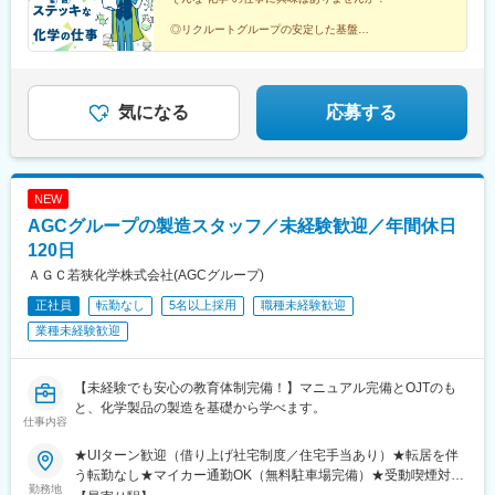
◎リクルートグループの安定した基盤
◎2,000件以上の多彩な案件あり
◎理系卒・第二新卒・ブランク歓迎
◎20代を中心とする若手スタッフが多数活躍中
気になる
応募する
NEW
AGCグループの製造スタッフ／未経験歓迎／年間休日
120日
ＡＧＣ若狭化学株式会社(AGCグループ)
正社員
転勤なし
5名以上採用
職種未経験歓迎
業種未経験歓迎
【未経験でも安心の教育体制完備！】マニュアル完備とOJTのも
と、化学製品の製造を基礎から学べます。
仕事内容
★UIターン歓迎（借り上げ社宅制度／住宅手当あり）★転居を伴
う転勤なし★マイカー通勤OK（無料駐車場完備）★受動喫煙対
勤務地
策：あり（屋内全面禁煙）下記いずれかの拠点にて活躍！■小浜工