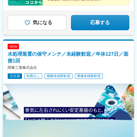
普通車で往復60kmの場合／月3万6,500円※いずれの制度も規定有
★未経験歓迎！半年～1年の手厚い研修あり
★東証プライム上場企業グループの安定性
気になる
応募する
NEW
水処理装置の保守メンテ／未経験歓迎／年休127日／面
接1回
関東三英株式会社
正社員
転勤なし
職種未経験歓迎
業種未経験歓迎