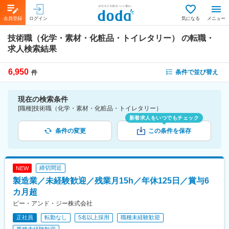
会員登録
ログイン
気になる
メニュー
技術職（化学・素材・化粧品・トイレタリー）
の転職・
求人検索結果
6,950
条件で並び替え
件
現在の検索条件
[職種]技術職（化学・素材・化粧品・トイレタリー）
新着求人をいつでもチェック
条件の変更
この条件を保存
締切間近
NEW
製造業／未経験歓迎／残業月15h／年休125日／賞与6
カ月超
ピー・アンド・ジー株式会社
正社員
転勤なし
5名以上採用
職種未経験歓迎