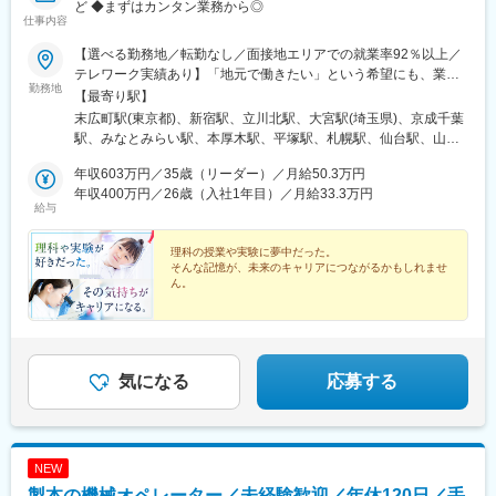
田市駅、間内駅、豊明駅、碧南駅、野田城駅、尾張横須賀駅、萩
ど ◆まずはカンタン業務から◎
仕事内容
原駅(愛知県)、諏訪町駅、新安城駅、老津駅、須ケ口駅、北野桝塚
駅、三日市駅、田丸駅、あすなろう四日市駅、保々駅、市部駅、
【選べる勤務地／転勤なし／面接地エリアでの就業率92％以上／
南四日市駅、河芸駅、穴太駅(三重県)、高宮駅(滋賀県)、南草津
テレワーク実績あり】「地元で働きたい」という希望にも、業界
駅、近江八幡駅、唐橋前駅、水口駅、虎姫駅、近江長岡駅、愛知
勤務地
トップクラスの取引事業所数約7,000件&プロジェクト数80,000件
【最寄り駅】
川駅、石原駅(京都府)、木幡駅(京都府・京阪線)、並河駅、西大路
の中から検討します。⇒勤務地は北海道・東北・北陸・関東・東
末広町駅(東京都)、新宿駅、立川北駅、大宮駅(埼玉県)、京成千葉
御池駅、東舞鶴駅、平林駅(大阪府)、放出駅、滝谷不動駅、西梅田
海・関西・中国・四国・九州の各都道府県のプロジェクト先※U・I
駅、みなとみらい駅、本厚木駅、平塚駅、札幌駅、仙台駅、山形
駅、萱島駅、新石切駅、トレードセンター前駅、高槻市駅、蛸地
ターン支援あり※面接地エリアでの就業率は92％以上※自動車通勤
駅、東武宇都宮駅、高崎駅、水戸駅、つくば駅、松本駅、静岡
蔵駅、南港東駅、和泉中央駅、志紀駅、北花田駅、桜島駅、ＪＲ
OK（エリア・プロジェクトによって変動）※寮／社宅制度など福
年収603万円／35歳（リーダー）／月給50.3万円
駅、沼津駅、浜松駅、豊田市駅、近鉄名古屋駅、東岡崎駅、あす
総持寺駅、星ケ丘駅(大阪府)、東三国駅、りんくうタウン駅、広野
利厚生も充実しています※最終的な就業先は、希望・スキル・経験
年収400万円／26歳（入社1年目）／月給33.3万円
なろう四日市駅、岐阜駅、富山駅、北鉄金沢駅、草津駅(滋賀県)、
駅(兵庫県)、西栗栖駅、千本駅、栄駅(兵庫県)、相野駅、大村駅(兵
給与
を考慮し決定します【勤務先企業例】◎自動車・自動車部品トヨ
烏丸駅、梅田駅(地下鉄)、三ノ宮駅、和歌山市駅、姫路駅、岡山駅
庫県)、広畑駅、岡場駅、塚口駅(福知山線)、荒井駅、丹波大山
タ自動車／日産自動車／本田技研工業／デンソー／アイシン◎情
前駅、紙屋町西駅、新山口駅、薬院駅、平和通駅、めがね橋駅、
駅、伊丹駅(阪急線)、東二見駅、福崎駅、網干駅、鳴門駅、日生中
報端末・家電日立製作所／東芝／三菱電機／パナソニック／富士
理科の授業や実験に夢中だった。
水道町駅、郡山駅(福島県)、甲府駅、盛岡駅、大街道駅、新潟駅、
央駅、佐用駅、フラワータウン駅、西神中央駅、網引駅、マリン
そんな記憶が、未来のキャリアにつながるかもしれませ
通◎航空・宇宙IHI／三菱重工業／川崎重工業受動喫煙対策：敷地
天文館通駅、東京駅、神田駅(東京都)、三鷹駅、赤坂駅(東京都)、
パーク駅、日本へそ公園駅、武庫川団地前駅、コウノトリの郷
ん。
内原則禁煙（就業先によっては喫煙所有）
東池袋駅、茅場町駅、六本木駅、東新宿駅、池袋駅、日本橋駅(東
駅、西元町駅、播磨町駅、柏原駅(兵庫県)、宝塚駅、別府駅(兵庫
★土日祝休み
京都)、錦糸町駅、目黒駅、渋谷駅、品川駅、神谷町駅、大塚駅(東
県)、篠山口駅、総合運動公園駅、平松駅、浮孔駅、学研北生駒
★残業平均9時間
京都)、上野駅、新宿三丁目駅、大手町駅(東京都)、中野駅(東京
駅、大和小泉駅、三本松駅(奈良県)、東郡家駅、米子駅、東松江駅
★取引事業所数約7,000件
都)、八丁堀駅(東京都)、有楽町駅、蒲田駅、中野坂上駅、東京テ
★プロジェクト数80,000件
(島根県)、金川駅、笠岡駅、西勝間田駅、三菱自工前駅、新広駅、
レポート駅、豊洲駅、御茶ノ水駅、五反田駅、飯田橋駅、恵比寿
★未経験者多数活躍中！
気になる
応募する
東福山駅、八次駅、江波駅、西条駅(広島県)、大歳駅、徳山駅、麻
駅、田町駅(東京都)、御徒町駅、東陽町駅、虎ノ門駅、西新宿駅、
植塚駅、豊浜駅、玉之江駅、山田西町駅、太刀洗駅、竹下駅、新
市ケ谷駅、半蔵門駅、初台駅、日の出駅(東京都)、浅草駅、大崎
宮中央駅、田主丸駅、新栄町駅(福岡県)、黒崎駅、肥前麓駅、大善
駅、三田駅(東京都)、後楽園駅、高田馬場駅、両国駅、神保町駅、
寺駅、新大村駅、原水駅、肥後大津駅、新玉名駅、八代駅、小川
水道橋駅、九段下駅、荻窪駅、亀戸駅、秋葉原駅、汐留駅、葛西
駅(熊本県)、長洲駅、今津駅(大分県)、中津駅(大分県)、東中津
NEW
駅、藤沢駅、川崎駅、新高島駅、新横浜駅、愛甲石田駅、戸塚
駅、宇佐駅、日向庄内駅、隼人駅、五位野駅、表木山駅、西１１
製本の機械オペレーター／未経験歓迎／年休120日／手