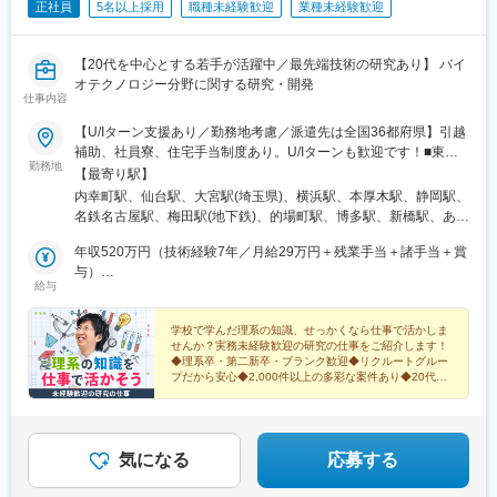
正社員
5名以上採用
職種未経験歓迎
業種未経験歓迎
【20代を中心とする若手が活躍中／最先端技術の研究あり】 バイ
オテクノロジー分野に関する研究・開発
仕事内容
【U/Iターン支援あり／勤務地考慮／派遣先は全国36都府県】引越
補助、社員寮、住宅手当制度あり。U/Iターンも歓迎です！■東北
勤務地
エリア／青森・岩手・宮城・秋田・山形・福島 ■関東エリア／東
【最寄り駅】
京・埼玉・神奈川・千葉・茨城・栃木・群馬 ■北信越エリア／長
内幸町駅、仙台駅、大宮駅(埼玉県)、横浜駅、本厚木駅、静岡駅、
野・山梨・福井 ■東海エリア／静岡・愛知・三重・岐阜 ■関西エリ
名鉄名古屋駅、梅田駅(地下鉄)、的場町駅、博多駅、新橋駅、あお
ア／大阪・京都・奈良・兵庫・滋賀 ■中国・四国エリア／広島・
ば通駅、神奈川駅、新静岡駅、近鉄名古屋駅、大阪梅田駅(阪神
岡山・山口・香川 ■九州エリア／福岡・長崎・熊本・佐賀・大
年収520万円（技術経験7年／月給29万円＋残業手当＋諸手当＋賞
線)、稲荷町駅(広島県)、虎ノ門駅、仙台駅(地下鉄)、反町駅、日吉
分・宮崎・鹿児島 ※転勤の可能性あり※受動喫煙対策：原則あり
与）
町駅、名古屋駅、大阪梅田駅(阪急線)、猿猴橋町駅
給与
（勤務先に従う）
年収420万円（技術経験3年／月給24万円＋残業手当＋諸手当＋賞
与）
学校で学んだ理系の知識、せっかくなら仕事で活かしま
せんか？実務未経験歓迎の研究の仕事をご紹介します！
◆理系卒・第二新卒・ブランク歓迎◆リクルートグルー
プだから安心◆2,000件以上の多彩な案件あり◆20代を
中心とする若手スタッフが多数活躍中
気になる
応募する