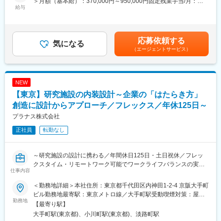
＞月額（基本給）：370,000円～950,000円固定残業手当/月：
ー、インテリアデザイナー、グラフィックデザイナーなど様々な
給与
ブを刺激するように社内制度を整えております。
90,000円～300,000円（固定残業時間40時間0分/月）超過した時
分野のプロフェッショナルが互いの強みを生かしあいながらチー
企業理念の始めに「従業員の志と幸福を実現」とあるように、就
間外労働の残業手当は追加支給＜月給＞460,000円～1,250,000円
ムワークでプロジェクトを進めていきます！【変更の範囲：な
業環境と待遇に関しては業界トップクラスを自負しております。
（一律手当を含む）＜昇給有無＞有＜残業手当＞有＜給与補足＞■
し】
年齢、経験によって年収は考慮させて頂きます。■賞与：年2回
応募依頼する
気になる
夏季賞与7月、冬季賞与12月■決算賞与：9月 会社業績に応じて支
（エージェントサービス）
■案件について：
給。直近5期連続支給の実績。賃金はあくまでも目安の金額であ
研究施設（実験室）はもちろん、オフィス、カフェ、ショールー
り、選考を通じて上下する可能性があります。月給(月額)は固定手
ムなど様々な機能を有する複合イノベーション施設を手掛けま
当を含めた表記です。
す。
NEW
※近年、実験室は有さないイノベーション施設を持たれる企業が増
【東京】研究施設の内装設計～企業の「はたらき方」
えています。
＜エリア＞全国各地
創造に設計からアプローチ／フレックス／年休125日～
＜工期＞約3～4年のものが多くなっています。
プラナス株式会社
＜規模＞改装であれば数百平米規模、施設の設計だと数千～数万
正社員
転勤なし
平米
■入社後の流れ：
～研究施設の設計に携わる／年間休日125日・土日祝休／フレッ
入社後には導入研修を実施いたします。また現場配属後にはOJT
クスタイム・リモートワーク可能でワークライフバランスの実現
を通じて業務を学んでいただきます。
仕事内容
が可能！／企業の「はたらき方」の創造に設計からアプローチ～
設計などに関して、会社独自の勉強会も実施しております。
また、会社内での社員同士の距離感も近いため1on1の実施など、
＜勤務地詳細＞本社住所：東京都千代田区内神田1-2-4 京阪大手町
■業務内容：
サポート体制も万全です！
ビル勤務地最寄駅：東京メトロ線／大手町駅受動喫煙対策：屋内
研究施設の設計に特化した国内有数の建築設計事務所である当社
勤務地
全面禁煙変更の範囲：会社の定める事業所
【最寄り駅】
にて、内装設計職（インテリアデザイナー）をお任せします。
■組織構成について：
大手町駅(東京都)、小川町駅(東京都)、淡路町駅
企業の研究所/本社/イノベーション施設などに対して、企画提案、
大阪と東京で7ユニットに分かれた組織構成です。（1ユニット：