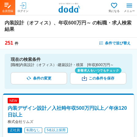
会員登録
ログイン
気になる
メニュー
内装設計（オフィス）、年収600万円～
の転職・求人検索
結果
251
条件で並び替え
件
現在の検索条件
[職種]内装設計（オフィス）-建築設計・積算 [年収]600万円～
新着求人をいつでもチェック
条件の変更
この条件を保存
NEW
内装デザイン設計／入社時年収500万円以上／年休120
日以上
株式会社リムズ
正社員
転勤なし
5名以上採用