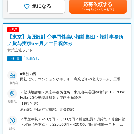
3.5か月）※業績による※想定年収には20時間として年間分の想定
1946年の創業以来、同社はマネキンメーカーのパイオニアとして
応募依頼する
気になる
残業代・首都圏居住手当3万円/月を含む。 残業なしの想定年
事業を展開しながら、空間創造の領域へと事業を拡大してきまし
（エージェントサービス）
収 446万～517万モデル年収■年収584万円：係長/入社5年(中
た。
途)/30代■年収650万円：課長/入社10年(中途)/40代賃金はあくまで
近年はアパレルブランドのウィンドウディスプレイやポップアッ
も目安の金額であり、選考を通じて上下する可能性があります。
プストア、百貨店イベント、商業施設、医療施設など多様な案件
月給(月額)は固定手当を含めた表記です。
NEW
依頼が増加しており、さらなる体制強化に向けて新たな仲間を募
集します。
【東京】意匠設計 ◇専門性高い設計集団・設計事務所
／賞与実績6ヶ月／土日祝休み
■業務内容：
株式会社ラフト
アパレルメーカー、商業施設、百貨店、医療施設など既存顧客を
中心に、店舗内装やウィンドウディスプレイ、展示会ブース、ポ
正社員
転勤なし
ップアップストア等の空間デザイン業務をご担当いただきます。
ブランドコンセプトや顧客ニーズを形にし、人々の心を動かす空
間づくりを実現していただくポジションです。
■業務内容:
企画から設計、施工まで一貫して携わることができるため、デザ
同社にて、マンションやホテル、商業ビルや老人ホーム、工場倉
仕事内容
インの幅を広げながらスキルアップを目指せます。
庫などの建築意匠設計をお任せいたします。
＜取引先＞全国の主要百貨店、アパレルメーカー、ホテル、クリ
全て直取引の案件となるため、ご自身のアイデアをカタチにで
＜勤務地詳細＞東京事務所住所：東京都渋谷区神宮前2-18-19 the
ニック、美術館や博物館、テーマパーク 等
き、大きなやりがいを得ることのできるポジションです。
Folks 2G受動喫煙対策：屋内全面禁煙
＜使用ソフト＞Vectorworks／Illustrator／Photoshop
2021年の1年間では、大阪市内中高層建築物設計受注件数で3位に
勤務地
【最寄り駅】
ランクインしております。
原宿駅、明治神宮前駅、北参道駅
■教育制度：
（2022年2月26日:建通新聞掲載）
入社後、業務については、現場での3か月～6ヶ月前後のOJTがメ
＜予定年収＞450万円～1,000万円＜賃金形態＞月給制＜賃金内訳
インとなり、先輩社員について業務を覚えてもらいます。
■業務詳細：
＞月額（基本給）：220,000円～420,000円固定残業手当/月：
※組織としては28名（女性17名・男性11名）となります。
ゼネコンを中心に顧客との打ち合わせ、基本設計・実施設計、関
給与
76,000円～142,000円（固定残業時間40時間0分/月）超過した時
連会社から仕上がってきた図面の確認、工事進捗の確認など設計