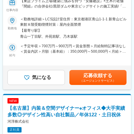
【東証プライム上場/建築に強みを持つ『安藤建設』×土木の老舗
『間組』の合併会社/黒部ダムや東京ビッグサイトの施工実績/「4
■おすすめポイント：
仕事内容
週8閉所」を導入し働き方改革を実施】
・充実した研修…しっかりと研修・OJTでのフォローを行いま
す。
＜勤務地詳細＞LCS設計室住所：東京都港区青山1-1-1 新青山ビル
■業務内容：【変更の範囲:会社の定める業務】
・安定した経営基盤…同社は創業から60年続く老舗商社で例年売
東館８階受動喫煙対策：屋内全面禁煙
当社にて、建築物件のリニューアル意匠設計全般（用途・予算・
勤務地
上を堅調に伸ばしております。成長を続けられている秘訣として
【最寄り駅】
デザイン、耐用年数などのお客様の設計条件の取りまとめ、企画
は、アスクルNo1代理店としての確かな実績と景気に左右されに
青山一丁目駅、外苑前駅、乃木坂駅
設計、基本設計、実施設計、工事監理等）をご担当いただきま
くいワークプレイス構築事業ともに安定しているためになりま
す。
す。
＜予定年収＞700万円～900万円＜賃金形態＞月給制特記事項なし
具体的な案件としては、オフィスビル、商業施設、物流倉庫施
＜賃金内訳＞月額（基本給）：350,000円～500,000円＜月給＞
設、医療福祉施設、教育研究施設等が想定されます。最初の６カ
給与
■同社の魅力：
350,000円～500,000円＜昇給有無＞有＜残業手当＞有＜給与補足
月程度は、当社の業務フローを理解してもらうため、本社（汐
同社は、設計からデザイン、コスト管理、完成後のメンテナンス
＞【年収例】内勤の場合＜時間外手当別途支給、賞与・諸手当含
留）設計部に配属の可能性があります。
まで、自社で一貫した空間ソリューションを提供しております。
む＞32歳 年収 724万円805万円［月20hの時間外労働加味］886万
またオフィス用品通販アスクルを通じ、購買の「場」も提供し、
円［月40hの時間外労働加味］42歳 年収 896万円996万円［月20h
応募依頼する
■働き方、その他：
気になる
顧客の利益を最大化させるための最適な購買を提案しており、創
の時間外労働加味］1,095万円［月40hの時間外労働加味］賃金は
（エージェントサービス）
・フルフレックス制や在宅勤務制度など、各自が裁量を持って働
業以来黒字経営を記録中となっております。
あくまでも目安の金額であり、選考を通じて上下する可能性があ
けるような環境が整っており、全社の残業時間は月平均30時間程
ります。月給(月額)は固定手当を含めた表記です。
度となります。
変更の範囲：会社の定める業務
※17:15の終礼後の残業は上長承認が必要なため、各自が業務工程
NEW
を立て業務を行っています。
【名古屋】内装＆空間デザイナー※オフィス◆大手実績
・入寮条件はありますが、寮も完備されています。
・住宅融資や持株制度、退職金制度など福利厚生、各種手当も充
多数◎デザイン性高い自社製品／年休122・土日祝休
実しています。
河淳株式会社
正社員
■同社の魅力：