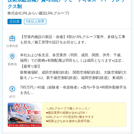
クス制
株式会社JALみらい建設(JALグループ)
正社員
5名以上採用
【空港内施設の新設・改修】6割がJALグループ案件、多様な工事
も担当／施工管理や設計をお任せします。
仕事内容
本社および各支店、各営業所（羽田、成田、関西、伊丹、千歳、
福岡）での勤務※初期配属は羽田もしくは成田となります※ほぼす
勤務地
べて空港内施設での勤務です※工事グループの施工管理は、各営業
【最寄り駅】
所も含め40名ほどです★U・Iターン歓迎！★希望勤務地を最大限
新整備場駅、成田空港駅(鉄道)、関西空港駅(鉄道)、大阪空港駅(大
考慮します★週2回、リモートも可能です！【本社】東京都大田区
阪モノレール)、新千歳空港駅(鉄道)、福岡空港駅(鉄道)、東成田
羽田空港3-5-1 日本航空M1ビル【千葉支店】千葉県成田市成田国
駅、蛍池駅
際空港内 日本航空成田第1ハンガー2階【関西営業所（関西事務
795万円／40歳（経験者・有資格者）※賞与+手当+時間外勤務手当
所）】大阪府泉南市泉州空港南1番地 JAL輸出貨物ビル2階【関西
を含む
給与
営業所（伊丹事務所）】大阪府豊中市蛍池西町3-555 大阪国際空
715万円／35歳（経験者・有資格者）※賞与+手当+時間外勤務手当
港 北事務所棟1階【千歳営業所】北海道千歳市美々 新千歳空港国
を含む
内線旅客ターミナルビル3階【福岡営業所】福岡県福岡市博多区空
＼JALグループで働くチャンス／
■建設業界の経験があればOK！
港前2丁目5番35号
□JALグループの安定性×働きやすさ
■残業は少なめ＆連休も取得可能
□リモート可能
■スーパーフレックス活用OK
□賞与年3回支給 etc.