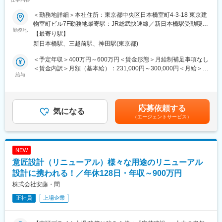
方」を快適に／オフィス空間デザイナーを募集】
を通じて業務を学んでいただきます。設計などに関して、会社独
自の勉強会も実施しております。
＜勤務地詳細＞本社住所：東京都中央区日本橋室町4-3-18 東京建
また、会社内での社員同士の距離感も近いため1on1の実施など、
物室町ビル7F勤務地最寄駅：JR総武快速線／新日本橋駅受動喫煙
オフィスの移転・新設・リニューアルの際の新しいオフィス空間
勤務地
サポート体制も万全です！
対策：屋内全面禁煙変更の範囲：会社の定める事業所
【最寄り駅】
の設計を提案します。また、オフィス以外にもビルのロビー・水
新日本橋駅、三越前駅、神田駅(東京都)
回りの改修・文教施設（各種学校）・医療施設（クリニック・病
■組織構成について：
院など）、様々な空間設計に携わります。
大阪と東京で6ユニットに分かれた組織構成です。（1ユニット：
＜予定年収＞400万円～600万円＜賃金形態＞月給制補足事項なし
5～8名）
＜賃金内訳＞月額（基本給）：231,000円～300,000円＜月給＞
■業務詳細：
給与
内訳としては、意匠設計が5ユニット、内装設計が2ユニットとな
231,000円～300,000円＜昇給有無＞有＜残業手当＞有＜給与補足
・オフィスまたはその他の空間のレイアウト設計・内装設計・家
っています。
＞※上記年収は、賞与が含まれた場合の金額です。※経験やスキル
具コーディネートなど
設備設計に関してはプロジェクトを横断して業務を行います。
により考慮し、決定します。■昇給：年1回■賞与：年2回（6月・
・設計図/提案書を作成しお客様へのプレゼンテーション、受注後
12月）※業績連動賞与有賃金はあくまでも目安の金額であり、選
応募依頼する
のお客様との打ち合わせから工事完了までを担当。社内には、
気になる
■働き方：
考を通じて上下する可能性があります。月給(月額)は固定手当を含
（エージェントサービス）
PM・CM・現場管理の専任担当もいますので、各パートと協力し
完全週休二日およびフレックスタイム制を取っているため、裁量
めた表記です。
ながら引き渡しまで携わります。
度の高い働き方が可能となっています。また、状況に応じてリモ
・その他、現地などの調査・実測、ロケーション確認などもあり
ートワークの実施を可能です。案件が全国で発生するため日帰り
ます。
での出張は盛んに生じます。
NEW
意匠設計（リニューアル）様々な用途のリニューアル
■同ポジションの魅力：
■業務の魅力：
・設計・デザインを行う際に、実際にオフィスを使われる社員の
設計に携われる！／年休128日・年収～900万円
実際に使うユーザー（研究者）に直接ヒアリングやワークショッ
方々と打ち合わせを重ねて生まれたデザインが実際のカタチとな
プをしながら、企業のイノベーションを支える空間を共に創って
株式会社安藤・間
り、たくさんの方が使ってくださっている実感を感じることがで
いくので、設計者としてのやりがいを感じられる仕事です。
正社員
上場企業
きます。
・社内に、各分野のプロフェッショナルが揃っているため、どの
変更の範囲：本文参照
案件に対してもワンストップで優れた提案が可能です。