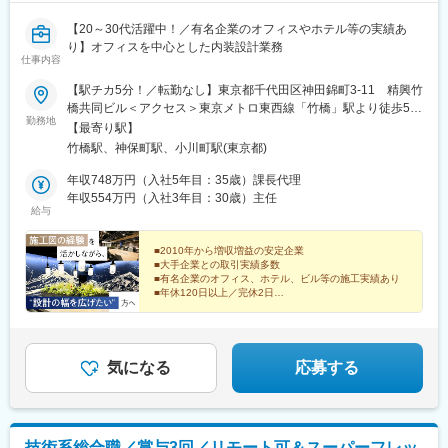
【20～30代活躍中！／有名企業のオフィスやホテル等の実績あ
り】オフィスを中心とした内装設計業務
仕事内容
【駅チカ5分！／転勤なし】東京都千代田区神田錦町3-11 精興竹
橋共同ビル＜アクセス＞東京メトロ東西線「竹橋」駅より徒歩5分
勤務地
都営地下鉄／東京メトロ「神保町」駅より徒歩7分JR「神田」駅
【最寄り駅】
より徒歩15分※受動喫煙防止対策：敷地内喫煙可能場所あり
竹橋駅、神保町駅、小川町駅(東京都)
年収748万円（入社5年目：35歳）課長代理
年収554万円（入社3年目：30歳）主任
給与
■2010年から増収増益の安定企業
■大手企業との取引実績多数
■有名企業のオフィス、ホテル、ビル等の施工実績あり
■年休120日以上／完休2日
■家族手当、資格手当など各種手当充実
― 内装の総合プロデュース企業で、あなたの経験を活か
しませんか？―
気になる
応募する
技術系総合職／賞与3回／リモート可＆スーパーフレッ