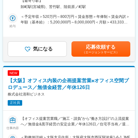
範囲：会社の定める事業所
【最寄り駅】
仲間を募集しています。
おいて、空間デザイン（内装工事含む）をご担当いただきます。
卸町駅(宮城県)、苦竹駅、陸前原ノ町駅
■当社グループについて：
■業務詳細：
＜予定年収＞520万円～800万円＜賃金形態＞年俸制＜賃金内訳＞
アイリスオーヤマグループは家電、法人向けLED照明、日用雑貨
次世代のオフィスデザイン・設計・提案を行っていただきます。
年額（基本給）：5,200,000円～8,000,000円＜月額＞433,333円
品などを企画・製造しているメーカーです。そのうち、当社は法
・ご要望に沿う適切なレイアウト・家具選定・空間の提案
給与
～666,666円（12分割）＜昇給有無＞有＜残業手当＞有＜給与補
人向けの家具メーカーとして展開をしております。多種多様な業
・レイアウト平面図（CAD）、イメージパース（パース作成は別
足＞■賞与：年2回（7月、12月）※前年実績4.6ヶ月支給■決算賞与
界・業種で活用されていますが、メインとなっているクライアン
担当）などの基本設計
（3月）※4等級以上の正社員対象※4年連続で基本給のベースアッ
トは学校・官公庁（都道府県庁、市町村庁など含む）・福祉施設
・空間提案に際する提案資料の作成
プを実施しています。賃金はあくまでも目安の金額であり、選考
応募依頼する
（老人ホーム、公民館、病院など）が中心となります。
・プラン確定後は、空間の実施設計
気になる
を通じて上下する可能性があります。月給(月額)は固定手当を含め
（エージェントサービス）
・お客様との打ち合わせ、ヒアリング（営業との同行）、デザイ
た表記です。
変更の範囲：会社の定める業務
ナーとして顧客へのプレゼンテーションを実施
・マーケティング部と連携した新商品・働き方の起案
NEW
■案件：
【大阪】オフィス内装の企画提案営業※オフィス空間プ
オフィス／教育施設／福祉施設等
ロデュース／無借金経営／年休126日
■やりがい：
株式会社清和ビジネス
・内装含めてインテリアコーディネートした空間がカタチになる
正社員
こと
・新しい働き方を実現するための商品起案を行えること
・チームでブレストしながらプロジェクトを遂行すること
【オフィス提案営業職／“施工・請負”から“働き方設計”の上流提案
へ／無借金&黒字経営の安定企業／年休126日／住宅手当有／退職
■アイリスチトセについて：
仕事内容
金制度あり／勤務時間選択制度など働きやすい環境】
コロナ禍により働く環境・学ぶ環境が大きく変わり、働くニーズ
も多様化している世の中。当社、アイリスチトセはオフィス空間
＜勤務地詳細＞大阪支店住所：大阪府大阪市西区阿波座1-6-1 JMF