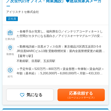
・着彩図面や3DCADなどを用いたデザインプレゼンテーション資
／次世代のオフィス・商業施設）◆急成長家具メーカ
変更の範囲：会社の定める業務
料作成
ー
・建築設計者と連携したプロジェクト推進
アイリスチトセ株式会社
■作品例
正社員
東京タワー、日本武道館、あべのハルカス、東京ミッドタウン、
東京ドーム他多数
～各種手当が充実し、福利厚生◎／インテリアコーディネートし
■就業環境
た空間がカタチになる面白さ／アイリスオーヤマグループの安定
仕事内容
・働き方の意識改革が進み、4週8休の徹底を行っています。、長
性～
期休暇（GWに10日間など）、有給取得平均12日とお休みもしっ
＜勤務地詳細＞目黒オフィス住所：東京都品川区西五反田3-5-8
かり取得しています。
■業務概要：
JR目黒MARCビル13階 受動喫煙対策：屋内全面禁煙変更の範囲：
・平均勤続年数18.9年、福利厚生が充実しています。
オフィス・学校・福祉施設・公共施設向け家具の総合メーカーに
勤務地
会社の定める事業所
【最寄り駅】
・勤怠管理：パソコンのログと勤務通知システムが連動。サービ
おいて、空間デザイン（内装工事含む）をご担当いただきます。
不動前駅、目黒駅、五反田駅
ス残業は一切なく、PC強制終了ソフトを導入しています。
・残業削減：「竹中新生産システム」と称し、働き方改革に向け
■業務詳細：
＜予定年収＞520万円～800万円＜賃金形態＞年俸制＜賃金内訳＞
た各種取組を行っています。4Dシミュレーションを活用した施工
次世代のオフィスデザイン・設計・提案を行っていただきます。
年額（基本給）：5,200,000円～8,000,000円＜月額＞433,333円
計画・BIM活用・現地工数削減のオフサイト化の推進・ロボット
・ご要望に沿う適切なレイアウト・家具選定・空間の提案
給与
～666,666円（12分割）＜昇給有無＞有＜残業手当＞有＜給与補
や建設機械など最先端技術の活用にて現場での作業工数の削減に
・レイアウト平面図（CAD）、イメージパース（パース作成は別
足＞■賞与：年2回（7月、12月）※前年実績4.6ヶ月支給■決算賞与
取り組んでいます。
担当）などの基本設計
（3月）※4等級以上の正社員対象※4年連続で基本給のベースアッ
・空間提案に際する提案資料の作成
プを実施しています。賃金はあくまでも目安の金額であり、選考
応募依頼する
■転勤発生時のフォロー制度
・プラン確定後は、空間の実施設計
気になる
を通じて上下する可能性があります。月給(月額)は固定手当を含め
（エージェントサービス）
自宅から離れた場所で勤務する社員に最大限の支援を用意してい
・お客様との打ち合わせ、ヒアリング（営業との同行）、デザイ
た表記です。
ます。
ナーとして顧客へのプレゼンテーションを実施
・別居滞在手当（3.6万／月※別居を選した場合）
・マーケティング部と連携した新商品・働き方の起案