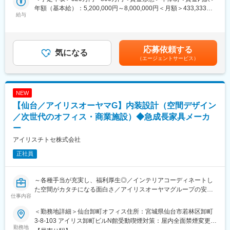
アイリスオーヤマグループは家電、法人向けLED照明、日用雑貨
次世代のオフィスデザイン・設計・提案を行っていただきます。
年額（基本給）：5,200,000円～8,000,000円＜月額＞433,333円
品などを企画・製造しているメーカーです。そのうち、当社は法
・ご要望に沿う適切なレイアウト・家具選定・空間の提案
給与
～666,666円（12分割）＜昇給有無＞有＜残業手当＞有＜給与補
人向けの家具メーカーとして展開をしております。多種多様な業
・レイアウト平面図（CAD）、イメージパース（パース作成は別
足＞■賞与：年2回（7月、12月）※前年実績4.6ヶ月支給■決算賞与
界・業種で活用されていますが、メインとなっているクライアン
担当）などの基本設計
（3月）※4等級以上の正社員対象※4年連続で基本給のベースアッ
トは学校・官公庁（都道府県庁、市町村庁など含む）・福祉施設
・空間提案に際する提案資料の作成
プを実施しています。賃金はあくまでも目安の金額であり、選考
応募依頼する
（老人ホーム、公民館、病院など）が中心となります。
・プラン確定後は、空間の実施設計
気になる
を通じて上下する可能性があります。月給(月額)は固定手当を含め
（エージェントサービス）
・お客様との打ち合わせ、ヒアリング（営業との同行）、デザイ
た表記です。
変更の範囲：会社の定める業務
ナーとして顧客へのプレゼンテーションを実施
・マーケティング部と連携した新商品・働き方の起案
NEW
■案件：
【仙台／アイリスオーヤマG】内装設計（空間デザイン
オフィス／教育施設／福祉施設等
／次世代のオフィス・商業施設）◆急成長家具メーカ
■やりがい：
ー
・内装含めてインテリアコーディネートした空間がカタチになる
アイリスチトセ株式会社
こと
・新しい働き方を実現するための商品起案を行えること
正社員
・チームでブレストしながらプロジェクトを遂行すること
■アイリスチトセについて：
～各種手当が充実し、福利厚生◎／インテリアコーディネートし
コロナ禍により働く環境・学ぶ環境が大きく変わり、働くニーズ
た空間がカタチになる面白さ／アイリスオーヤマグループの安定
仕事内容
も多様化している世の中。当社、アイリスチトセはオフィス空間
性～
を中心に、学校や公共施設の空間デザインを行っております。ス
＜勤務地詳細＞仙台卸町オフィス住所：宮城県仙台市若林区卸町
ピード感をもって新しいことにチャレンジする。そんな社風の会
■業務概要：
3-8-103 アイリス卸町ビルN館受動喫煙対策：屋内全面禁煙変更の
社です。変化し成長し続けることにやりがいをもって取り組める
オフィス・学校・福祉施設・公共施設向け家具の総合メーカーに
勤務地