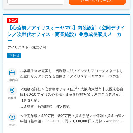
（エージェントサービス）
・お客様との打ち合わせ、ヒアリング（営業との同行）、デザイ
た表記です。
変更の範囲：会社の定める業務
ナーとして顧客へのプレゼンテーションを実施
・マーケティング部と連携した新商品・働き方の起案
NEW
■案件：
【心斎橋／アイリスオーヤマG】内装設計（空間デザイ
オフィス／教育施設／福祉施設等
ン／次世代オフィス・商業施設）◆急成長家具メーカ
■やりがい：
ー
・内装含めてインテリアコーディネートした空間がカタチになる
アイリスチトセ株式会社
こと
・新しい働き方を実現するための商品起案を行えること
正社員
・チームでブレストしながらプロジェクトを遂行すること
■アイリスチトセについて：
～各種手当が充実し、福利厚生◎／インテリアコーディネートし
コロナ禍により働く環境・学ぶ環境が大きく変わり、働くニーズ
た空間がカタチになる面白さ／アイリスオーヤマグループの安定
仕事内容
も多様化している世の中。当社、アイリスチトセはオフィス空間
性～
を中心に、学校や公共施設の空間デザインを行っております。ス
＜勤務地詳細＞心斎橋オフィス住所：大阪府大阪市中央区東心斎
ピード感をもって新しいことにチャレンジする。そんな社風の会
■業務概要：
橋1-20-16 アイリス心斎橋ビル受動喫煙対策：屋内全面禁煙変更
社です。変化し成長し続けることにやりがいをもって取り組める
オフィス・学校・福祉施設・公共施設向け家具の総合メーカーに
勤務地
の範囲：会社の定める事業所
【最寄り駅】
仲間を募集しています。
おいて、空間デザイン（内装工事含む）をご担当いただきます。
心斎橋駅、長堀橋駅、四ツ橋駅
■当社グループについて：
■業務詳細：
＜予定年収＞520万円～800万円＜賃金形態＞年俸制＜賃金内訳＞
アイリスオーヤマグループは家電、法人向けLED照明、日用雑貨
次世代のオフィスデザイン・設計・提案を行っていただきます。
年額（基本給）：5,200,000円～8,000,000円＜月額＞433,333円
品などを企画・製造しているメーカーです。そのうち、当社は法
・ご要望に沿う適切なレイアウト・家具選定・空間の提案
給与
～666,666円（12分割）＜昇給有無＞有＜残業手当＞有＜給与補
人向けの家具メーカーとして展開をしております。多種多様な業
・レイアウト平面図（CAD）、イメージパース（パース作成は別
足＞■賞与：年2回（7月、12月）※前年実績4.6ヶ月支給■決算賞与