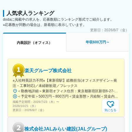
再現性の向上
■募集背景：
人気求人ランキング
働き方の多様化やオフィス回帰の動きが進む一方で、企業には
dodaに掲載中の求人を、応募数順にランキング形式でご紹介します。
Well-Being視点を取り入れた空間づくりが求められており、オフ
※応募数が同数の場合は、新着順に表示しています。
ィス新設・移転・リニューアルに関する相談は年々増加していま
更新日：
2026/8/7（金）
す。当社では、Well-Beingを軸とした事業を成長領域と位置づ
け、連単一体での連携を強化しながら、標準化・再現性を高める
年収600万円～
内装設計（オフィス）
ことで事業拡大フェーズへと移行しています。こうした事業拡大
に伴い、複数のステークホルダーを巻き込みながら、品質・コス
ト・納期を統合的にマネジメントし、プロジェクトを着実に推進
できる体制強化が課題となっており、オフィス構築プロジェクト
全体をリードできる人材を募集しています。
楽天グループ株式会社
■キャリアパス：
※入社時英語力不問※【東新宿駅】総務担当(オフィスデザイン～発
入社後は、オフィス構築プロジェクトのプロジェクトマネージャ
注・工事対応)／未経験歓迎／フレックス
ーとして経験を積み、専門性と実行力を高めていただきます。そ
＜勤務地詳細＞東新宿オフィス住所：東京都新宿区新宿6-27-30 新宿イーストサイドスクエア受動喫煙対策：屋内全面禁煙変更の範囲：会社の定める事業所
の後は領域を広げながら、ワークプレイス戦略コンサルティング
＜予定年収＞500万円～800万円＜賃金形態＞月給制＜賃金内訳＞月額（基本給）：214,937円～322,785円固定残業手当/月：68,063円～102,215円（固定残業時間40時間0分/月）超過した時間外労働の残業手当は追加支給＜月給＞283,000円～425,000円（一律手当を含む）＜昇給有無＞有＜残業手当＞有＜給与補足＞※上記はあくまで想定であり、ご経験、スキルに応じ決定させて頂きます。■給与改定年2回■賞与年2回■決算賞与有賃金はあくまでも目安の金額であり、選考を通じて上下する可能性があります。月給(月額)は固定手当を含めた表記です。
や新たなサービス・ソリューション開発など、本人の志向や強み
掲載予定期間：
に応じた多様なキャリアパスが描けます。
2026/7/23（木）
〜
2026/10/21（水）
気になる
更新日：
2026/8/7（金）
変更の範囲：会社の定める業務
株式会社JALみらい建設(JALグループ)