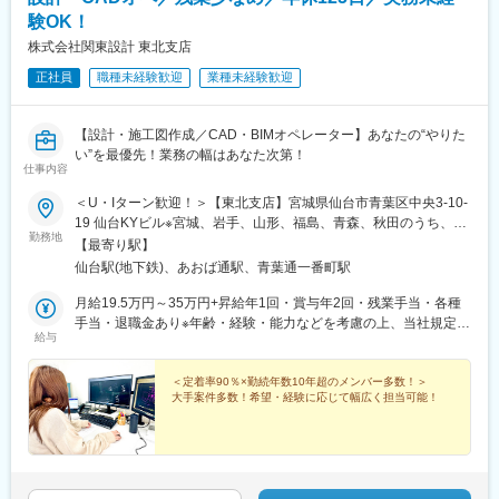
験OK！
株式会社関東設計 東北支店
正社員
職種未経験歓迎
業種未経験歓迎
【設計・施工図作成／CAD・BIMオペレーター】あなたの“やりた
い”を最優先！業務の幅はあなた次第！
仕事内容
＜U・Iターン歓迎！＞【東北支店】宮城県仙台市青葉区中央3-10-
19 仙台KYビル※宮城、岩手、山形、福島、青森、秋田のうち、い
勤務地
ずれかの常駐先での勤務となります。★希望勤務地は考慮しま
【最寄り駅】
す！お気軽にご相談ください。▼常駐先の例・仙台市（メイ
仙台駅(地下鉄)、あおば通駅、青葉通一番町駅
ン）・石巻市・名取市・多賀城市・岩沼市・栗原市・大崎市・大
和町 など
月給19.5万円～35万円+昇給年1回・賞与年2回・残業手当・各種
手当・退職金あり※年齢・経験・能力などを考慮の上、当社規定に
給与
より優遇します。※前職給与考慮＜社員の年収例＞CADオペレー
ター／経験3年／年収350万円設計技術者／経験10年／年収650万
円設計技術者／経験30年／年収910万円
＜定着率90％×勤続年数10年超のメンバー多数！＞
大手案件多数！希望・経験に応じて幅広く担当可能！