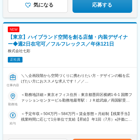
気になる
応募する
NEW
【東京】ハイブランド空間を創る店舗・内装デザイナ
ー◆週2日在宅可／フルフレックス／年休121日
株式会社七彩
正社員
＼＼企画段階から空間づくりに携わりたい方・デザインの幅を広
げたい方におススメな求人です！／／
仕事内容
■本求人の特徴・魅力：
＜勤務地詳細＞東京オフィス住所：東京都墨田区横網1-6-1 国際フ
◎創業約80年・業界を牽引する空間創造企業
ァッションセンタービル勤務地最寄駅：ＪＲ総武線／両国駅受動
◎有名アパレルブランド・百貨店・商業施設案件多数
勤務地
喫煙対策：屋内全面禁煙変更の範囲：会社の定める事業所（リモ
◎企画提案から施工まで一貫して携われる
ートワーク含む）
＜予定年収＞504万円～584万円＜賃金形態＞月給制【残業手当】
◎週2日在宅勤務可・フルフレックス制度導入
残業時間に応じて1分単位で支給【昇給】 年1回（7月）※評価によ
◎年間休日121日・土日祝休み
給与
る＜賃金内訳＞月額（基本給）：265,000円～302,000円その他固
◎2024年よりセンコーグループ参画による安定基盤
定手当/月：30,000円＜月給＞295,000円～332,000円＜昇給有無
＞有＜残業手当＞有＜給与補足＞【賞与】年2回（標準月数年間
■募集背景：