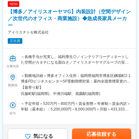
・帰宅手当（赴任先～自宅迄の旅費×3回×1.2に相当する金額が毎
NEW
月定額で支給されます）
■案件：
【博多／アイリスオーヤマG】内装設計（空間デザイン
・育児・介護等のご事情により、転勤免除制度が適用できます。
オフィス／教育施設／福祉施設等
（例：お子様が中学生に上がる迄、2人目以降も適用可）
／次世代のオフィス・商業施設）◆急成長家具メーカ
■やりがい：
ー
変更の範囲：会社の定める業務
・内装含めてインテリアコーディネートした空間がカタチになる
アイリスチトセ株式会社
こと
・新しい働き方を実現するための商品起案を行えること
正社員
・チームでブレストしながらプロジェクトを遂行すること
■アイリスチトセについて：
～各種手当が充実し、福利厚生◎／インテリアコーディネートし
コロナ禍により働く環境・学ぶ環境が大きく変わり、働くニーズ
た空間がカタチになる面白さ／アイリスオーヤマグループの安定
仕事内容
も多様化している世の中。当社、アイリスチトセはオフィス空間
性～
を中心に、学校や公共施設の空間デザインを行っております。ス
＜勤務地詳細＞博多オフィス住所：福岡県福岡市博多区綱場町2‐1
ピード感をもって新しいことにチャレンジする。そんな社風の会
■業務概要：
博多FDビジネスセンター5F受動喫煙対策：屋内全面禁煙変更の範
社です。変化し成長し続けることにやりがいをもって取り組める
オフィス・学校・福祉施設・公共施設向け家具の総合メーカーに
勤務地
囲：会社の定める事業所
【最寄り駅】
仲間を募集しています。
おいて、空間デザイン（内装工事含む）をご担当いただきます。
呉服町駅(福岡県)、中洲川端駅、祇園駅(福岡県)
■当社グループについて：
■業務詳細：
＜予定年収＞520万円～800万円＜賃金形態＞年俸制＜賃金内訳＞
アイリスオーヤマグループは家電、法人向けLED照明、日用雑貨
次世代のオフィスデザイン・設計・提案を行っていただきます。
年額（基本給）：5,200,000円～8,000,000円＜月額＞433,333円
品などを企画・製造しているメーカーです。そのうち、当社は法
・ご要望に沿う適切なレイアウト・家具選定・空間の提案
給与
～666,666円（12分割）＜昇給有無＞有＜残業手当＞有＜給与補
人向けの家具メーカーとして展開をしております。多種多様な業
・レイアウト平面図（CAD）、イメージパース（パース作成は別
足＞■賞与：年2回（7月、12月）※前年実績4.6ヶ月支給■決算賞与
界・業種で活用されていますが、メインとなっているクライアン
担当）などの基本設計
（3月）※4等級以上の正社員対象※4年連続で基本給のベースアッ
トは学校・官公庁（都道府県庁、市町村庁など含む）・福祉施設
・空間提案に際する提案資料の作成
プを実施しています。賃金はあくまでも目安の金額であり、選考
応募依頼する
（老人ホーム、公民館、病院など）が中心となります。
・プラン確定後は、空間の実施設計
気になる
を通じて上下する可能性があります。月給(月額)は固定手当を含め