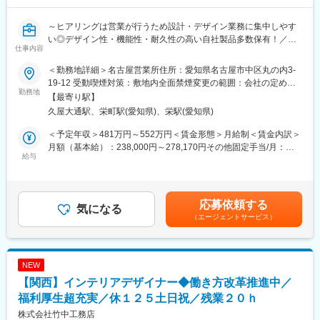
◇「働き方改革」の取り組み
当社では、業界に先駆けて、社員全員がいきいきと働ける仕組み
～ヒアリングは営業が行うため設計・デザイン業務に集中しやす
を実現するための施策を実施しております。
い◎デザイン性・機能性・耐久性の高い自社製品多数保有！／イ
そのひとつとして、ワークライフバランスの実現のために、生産
仕事内容
ンテリアショップ「KEYUCA」事業を展開する安定成長企業◎～
性向上や効率化・省力化に向けて現場でのICT・AI導入や、女性活
躍推進の一環として「けんせつ小町」活動の積極展開など、全社
＜勤務地詳細＞名古屋営業所住所：愛知県名古屋市中区丸の内3-
■職務内容：
を挙げて働き方改革を推進しております。
19-12 受動喫煙対策：敷地内全面禁煙変更の範囲：会社の定める
オフィス空間を中心に、内装デザイン・空間づくりに携わってい
勤務地
◇業務効率化・DX
事業所
【最寄り駅】
ただきます。
建設業界はアナログ色が強いイメージがあるかと思いますが、当
久屋大通駅、栄町駅(愛知県)、栄駅(愛知県)
顧客へのヒアリングは営業が行うため、基本は内勤で設計・デザ
社では社内に技術研究所やDX戦略部等を擁するなど、常に業務効
イン業務に集中できる環境です。
率化・DXを積極的に進めております。
＜予定年収＞481万円～552万円＜賃金形態＞月給制＜賃金内訳＞
自社の製品を中心とした空間全体のデザインに携わっていただき
直近では、施工管理職の業務を効率化するため、スマートグラ
月額（基本給）：238,000円～278,170円その他固定手当/月：
ます。
給与
ス・ドローン・衛星通信など最新の技術を活用した全社での取り
64,000円～66,600円＜月給＞302,000円～344,770円＜昇給有無
組みや、自社内でのアプリ開発などを積極的に行い社内に展開し
＞有＜残業手当＞有＜給与補足＞■固定手当内訳：・技術手
■職務詳細：
ております。
当:38,000円～40,000円・その他一律手当（住宅手当等）:26,000
・オフィスの内装／空間デザインの企画・設計
◇キャリアパス
円～26,600円賃金はあくまでも目安の金額であり、選考を通じて
応募依頼する
・コンセプト立案・ゾーニング・レイアウト・商品選定
気になる
希望する業務内容・勤務地・キャリアパスを申告する「自己申告
上下する可能性があります。月給(月額)は固定手当を含めた表記で
（エージェントサービス）
・レイアウト設計・空間デザインにおける顧客への提案
制度」や全社員共通の評価制度があるため、キャリア採用の方も
す。
・オフィス内装設計全般（意匠設計から製作図作成まで）
新卒採用社員と同様、正当に評価される仕組みが整っておりま
・関連会社や社内との打ち合わせ など
す。
NEW
■オフィス実績例：
【関西】インテリアデザイナー◆働き方改革推進中／
・株式会社小学館集英社プロダクション
・安田不動産株式会社 本社
福利厚生超充実／休１２５土日祝／残業２０ｈ
・アールエムトラスト TMG八丁堀ビル 他
株式会社竹中工務店