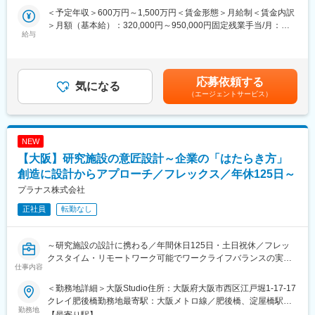
設計、工事監理まで一気通貫で実施いたします。
5～8名）
＜予定年収＞600万円～1,500万円＜賃金形態＞月給制＜賃金内訳
★建築設計者だけでなく元研究者、クリエイティブディレクタ
内訳としては、意匠設計が5ユニット、内装設計が2ユニットとな
＞月額（基本給）：320,000円～950,000円固定残業手当/月：
ー、インテリアデザイナー、グラフィックデザイナーなど様々な
給与
っています。設備設計に関してはプロジェクトを横断して業務を
80,000円～300,000円（固定残業時間40時間0分/月）超過した時
分野のプロフェッショナルが互いの強みを生かしあいながらチー
行います。
間外労働の残業手当は追加支給＜月給＞400,000円～1,250,000円
ムワークでプロジェクトを進めていきます！【変更の範囲：な
（一律手当を含む）＜昇給有無＞有＜残業手当＞有＜給与補足＞■
し】
■働き方：
年齢、経験によって年収は考慮させて頂きます。■賞与：年2回
応募依頼する
気になる
完全週休二日およびフレックスタイム制を取っているため、裁量
決算賞与：年1回（会社業績に応じて支給。直近5期連続支給の実
（エージェントサービス）
■案件について：
度の高い働き方が可能となっています。また、状況に応じてリモ
績）賃金はあくまでも目安の金額であり、選考を通じて上下する
研究施設（実験室）はもちろん、オフィス、カフェ、ショールー
ートワークの実施を可能です。案件が全国で発生するため日帰り
可能性があります。月給(月額)は固定手当を含めた表記です。
ムなど様々な機能を有する複合イノベーション施設を手掛けま
での出張は盛んに生じます。
す。
NEW
※近年、実験室は有さないイノベーション施設を持たれる企業が増
■業務の魅力：
【大阪】研究施設の意匠設計～企業の「はたらき方」
えています。
実際に使うユーザー（研究者）に直接ヒアリングやワークショッ
＜エリア＞全国各地
創造に設計からアプローチ／フレックス／年休125日～
プをしながら、企業のイノベーションを支える空間を共に創って
＜工期＞約3～4年のものが多くなっています。
いくので、設計者としてのやりがいを感じられる仕事です。
プラナス株式会社
＜規模＞改装であれば数百平米規模、施設の設計だと数千～数万
正社員
転勤なし
平米
変更の範囲：本文参照
■入社後の流れ：
～研究施設の設計に携わる／年間休日125日・土日祝休／フレッ
入社後には導入研修を実施いたします。また現場配属後にはOJT
クスタイム・リモートワーク可能でワークライフバランスの実現
を通じて業務を学んでいただきます。
仕事内容
が可能！／企業の「はたらき方」の創造に設計からアプローチ～
設計などに関して、会社独自の勉強会も実施しております。
また、会社内での社員同士の距離感も近いため1on1の実施など、
＜勤務地詳細＞大阪Studio住所：大阪府大阪市西区江戸堀1-17-17
■業務内容：
サポート体制も万全です！
クレイ肥後橋勤務地最寄駅：大阪メトロ線／肥後橋、淀屋橋駅受
研究施設の設計に特化した国内有数の建築設計事務所である当社
勤務地
動喫煙対策：屋内全面禁煙変更の範囲：会社の定める事業所