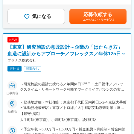
間外労働の残業手当は追加支給＜月給＞296,000円～562,000円
■同社の特徴：
から監理業務などをご担当して頂きます。
（一律手当を含む）＜昇給有無＞有＜残業手当＞有＜給与補足＞■
・同社は日本で初めてFRPマネキンを手掛けた存在として知られ
昇給：年1回■賞与：年3回（6ヶ月分）■決算賞与（支給実績あ
応募依頼する
ており、長年にわたり全国主要百貨店やアパレル企業から高い信
【受注元】ディベロッパー、ゼネコンがメイン。既存顧客からの
気になる
り）【モデル年収】35歳620万円（主任）38歳760万円（チー
頼を獲得しています。
（エージェントサービス）
受注が9割で新規顧客からの受注が1割程度です。
フ）40歳950万円（室長)賃金はあくまでも目安の金額であり、選
近年は業界初となる100％植物由来の生分解ボディの開発など、
【案件内容】住宅2割：非住宅8割（マンション、商業ビル、ホテ
考を通じて上下する可能性があります。月給(月額)は固定手当を含
SDGsへの取り組みにも注力しています。
ル、高齢者施設、工場など）です。またS造RC造が9割で木造が1
めた表記です。
・週2日まで在宅勤務可、フレックス制度導入、年間休日121日
割程度です。
NEW
（完全週休2日制／土日祝休）、残業10-30時間程度とワークライ
【新築改修比率】新築が9割で改修が1割程度です。
【東京】研究施設の意匠設計～企業の「はたらき方」
フバランスを整えて働くことが可能です。
【担当エリア】大阪府下が9割です。
【働き方】残業時間は一日当たり2時間程度です。休日出勤はしな
創造に設計からアプローチ／フレックス／年休125日～
変更の範囲：会社の定める業務
い会社としての方針があります。
プラナス株式会社
正社員
転勤なし
■組織構成：
（1）建築設計室30名 （2）構造設計室6名 （3）設備設計室5
名 （4）デザイン室3名
～研究施設の設計に携わる／年間休日125日・土日祝休／フレッ
（平均年齢 32歳）
クスタイム・リモートワーク可能でワークライフバランスの実現
仕事内容
が可能！／企業の「はたらき方」の創造に設計からアプローチ～
■当社の特徴：
デザイン性の高い案件を得意としており、現在まで200棟のプロ
＜勤務地詳細＞本社住所：東京都千代田区内神田1-2-4 京阪大手町
■業務内容：
ジェクトの実績のある、多様な用途の設計を行える専門家集団で
ビル勤務地最寄駅：東京メトロ線／大手町駅受動喫煙対策：屋内
研究施設の設計に特化した国内有数の建築設計事務所である当社
勤務地
す。
全面禁煙変更の範囲：会社の定める事業所
【最寄り駅】
にて、意匠設計職をお任せします。
社名のラフト（RAFT）はイカダという意味があります。
大手町駅(東京都)、小川町駅(東京都)、淡路町駅
企業の研究所/本社/イノベーション施設などに対して、企画提案、
スタッフ個々が得意分野を強く持ち、それが組織として繋がった
設計、工事監理まで一気通貫で実施いたします。
時、木々をつなぎ合せたイカダのように、発展し続けることを込
＜予定年収＞600万円～1,500万円＜賃金形態＞月給制＜賃金内訳
★建築設計者だけでなく元研究者、クリエイティブディレクタ
め、設計スタッフとして仕事に熱中できる環境が、クリエイティ