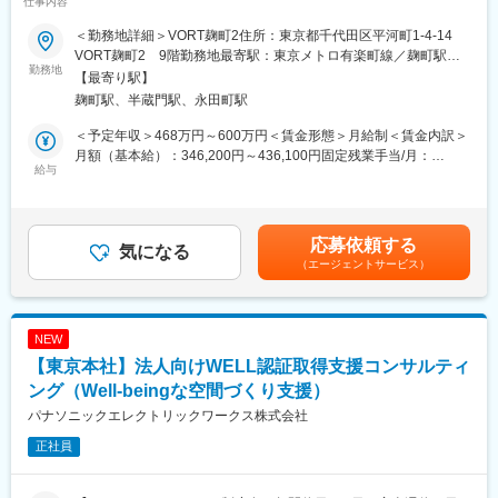
仕事内容
装設計企業。多様性に富んだ文化的背景を活かした職場環境が魅
るい職場です。未経験者でもしっかりとOJTし、独り立ち後もフ
力です。日本での新規プロジェクトが急増中につき、裁量を持っ
ォロー致しますのでご安心下さい。お客様ごとにご要望が違いま
＜勤務地詳細＞VORT麹町2住所：東京都千代田区平河町1-4-14
てデザイン及び設計を牽引できる方を募集しています！
すので、何年経っても毎回新鮮な気持ちで仕事に取り組めます。
VORT麹町2 9階勤務地最寄駅：東京メトロ有楽町線／麹町駅受
勤務地
非常に遣り甲斐があり、達成感を感じれます。
動喫煙対策：屋内全面禁煙変更の範囲：会社の定める事業所
【最寄り駅】
【主な仕事内容】
麹町駅、半蔵門駅、永田町駅
1. 企画・コンセプト設計
■同社の魅力：
デザインコンセプトや空間構成ゾーニング、動線計画など）の立
同社は創業から50年以上続き老舗商社で例年売上を堅調に伸ばし
＜予定年収＞468万円～600万円＜賃金形態＞月給制＜賃金内訳＞
案やアイデア出し
ております。成長を続けられる秘訣としてはアスクルNo.1代理店
月額（基本給）：346,200円～436,100円固定残業手当/月：
2. 図面作成
給与
としての確かな実績と歴史ある企業でありながら時代の流れをキ
43,800円～63,900円（固定残業時間30時間0分/月）超過した時間
（基本設計図または実施設計図のいずれかの作図スキルをお持ち
ャッチして新たな取組にも柔軟に積極的にチャレンジをしており
外労働の残業手当は追加支給＜月給＞390,000円～500,000円（一
の方を歓迎します。）
ます。
律手当を含む）＜昇給有無＞有＜残業手当＞有＜給与補足＞・昇
展開図・天伏図・照明計画図（実施設計）、平面図・パース図
給 年１回・賞与 年１回賃金はあくまでも目安の金額であり、
応募依頼する
（基本設計）などの図面作成業務を担当。
気になる
変更の範囲：会社の定める業務
選考を通じて上下する可能性があります。月給(月額)は固定手当を
（エージェントサービス）
特に、実施設計図（展開図・天伏図・照明計画図）を正確かつ効
含めた表記です。
率的に作成できる方を歓迎します！
3. マテリアル・家具・照明の選定
仕上材（床・壁・天井など）の提案およびサンプルの取り寄せ、
NEW
ならびに家具・
【東京本社】法人向けWELL認証取得支援コンサルティ
カーテン・照明器具などのコーディネートを担当。
ング（Well-beingな空間づくり支援）
その他：クライアントとの打ち合わせ、見積・予算の調整、施工
パナソニックエレクトリックワークス株式会社
監理・現場対応、プレゼン資料の作成など、プロジェクトマネー
正社員
ジャーのサポート業務も担当していただきます。
■組織構成：