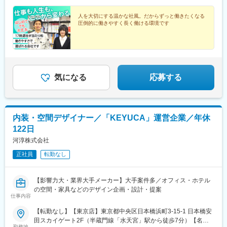
から6期連続支給）【年収例】850万円／月給54万円＋賞与年間4
カ月～6カ月／48歳750万円／月給48万円＋賞与年間4カ月～6カ
人を大切にする温かな社風。だからずっと働きたくなる
圧倒的に働きやすく長く働ける環境です
月／40歳500万円／月給28万円＋賞与年間4カ月～6カ月／30歳
気になる
応募する
内装・空間デザイナー／「KEYUCA」運営企業／年休
122日
河淳株式会社
正社員
転勤なし
【影響力大・業界大手メーカー】大手案件多／オフィス・ホテル
の空間・家具などのデザイン企画・設計・提案
仕事内容
【転勤なし】【東京店】東京都中央区日本橋浜町3-15-1 日本橋安
田スカイゲート2F（半蔵門線「水天宮」駅から徒歩7分）【名古
勤務地