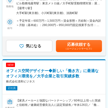
■業務内容：
また、会社内での社員同士の距離感も近いため1on1の実施など、
ビル勤務地最寄駅：東京メトロ線／大手町駅受動喫煙対策：屋内
研究施設の設計に特化した国内有数の建築設計事務所である当社
勤務地
サポート体制も万全です！
全面禁煙変更の範囲：会社の定める事業所
【最寄り駅】
にて、設備設計職をお任せします。
大手町駅(東京都)、小川町駅(東京都)、淡路町駅
企業の研究所/本社/イノベーション施設などに対して、企画提案、
■組織構成について：
設計、工事監理まで一気通貫で実施いたします。
大阪と東京で7ユニットに分かれた組織構成です。（1ユニット：
＜予定年収＞600万円～1,500万円＜賃金形態＞月給制＜賃金内訳
◆様々なビルディングタイプの中でも、弊社が専門とする研究施
5～8名）
＞月額（基本給）：280,000円～950,000円固定残業手当/月：
設（ラボ）は特に設備設計者が主役となれる分野です。意匠設計
給与
内訳としては、意匠設計が5ユニット、内装設計が2ユニットとな
90,000円～300,000円（固定残業時間40時間0分/月）超過した時
者から設備設計を請ける立場ではなく、建築設備システム、ラボ
っています。設備設計に関してはプロジェクトを横断して業務を
間外労働の残業手当は追加支給＜月給＞370,000円～1,250,000円
システムをクライアントに直接提案する中心的な役割として、よ
行います。
（一律手当を含む）＜昇給有無＞有＜残業手当＞有＜給与補足＞■
りプロジェクトの上流に関わることができます！【変更の範囲：
年齢、経験によって年収は考慮させて頂きます。■賞与：年2回
応募依頼する
なし】
気になる
■働き方：
決算賞与：年1回（会社業績に応じて支給。直近5期連続支給の実
（エージェントサービス）
完全週休二日およびフレックスタイム制を取っているため、裁量
績）賃金はあくまでも目安の金額であり、選考を通じて上下する
■案件について：
度の高い働き方が可能となっています。また、状況に応じてリモ
可能性があります。月給(月額)は固定手当を含めた表記です。
研究施設（実験室）はもちろん、オフィス、カフェ、ショールー
ートワークの実施を可能です。案件が全国で発生するため日帰り
ムなど様々な機能を有する複合イノベーション施設を手掛けま
での出張は盛んに生じます。
NEW
す。
オフィス空間デザイナー◆新しい「働き方」に最適な
※近年、実験室は有さないイノベーション施設を持たれる企業が増
■業務の魅力：
えています。
オフィス環境を／大手企業と取引実績多数
実際に使うユーザー（研究者）に直接ヒアリングやワークショッ
＜エリア＞全国各地
プをしながら、企業のイノベーションを支える空間を共に創って
株式会社清和ビジネス
＜工期＞約3～4年のものが多くなっています。
いくので、設計者としてのやりがいを感じられる仕事です。
正社員
＜規模＞改装であれば数百平米規模、施設の設計だと数千～数万
平米
変更の範囲：本文参照
【家具メーカーと強固なパートナーシップ／60年以上培った実績
■入社後の流れ：
と信頼有／健康経営優良法人に認定実績有／年休126日／「働き
入社後には導入研修を実施いたします。また現場配属後にはOJT
仕事内容