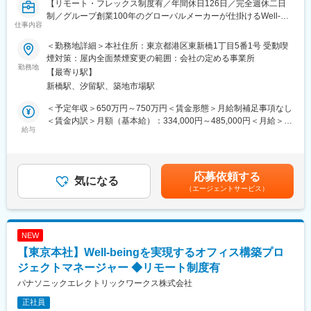
【リモート・フレックス制度有／年間休日126日／完全週休二日
20代～40代の3名が在籍しています。平均年齢は35歳です。
制／グループ創業100年のグローバルメーカーが仕掛けるWell-
仕事内容
Beingを実現する新規事業】
■事業内容：
オフィス設計・デザイン
＜勤務地詳細＞本社住所：東京都港区東新橋1丁目5番1号 受動喫
■職務内容：
住宅設計・デザイン
煙対策：屋内全面禁煙変更の範囲：会社の定める事業所
米国発の健康建築認証 WELL Building Standard? の取得を支援す
勤務地
店舗設計・デザイン
【最寄り駅】
るコンサルティング業務です。クライアント企業のオフィスや建
SES事業
新橋駅、汐留駅、築地市場駅
築プロジェクトにおいて、働く人の健康・快適性・生産性を高め
る Well-beingな空間づくりを支援します。認証取得の戦略立案か
■勤務時間・曜日:
＜予定年収＞650万円～750万円＜賃金形態＞月給制補足事項なし
らプロジェクト推進まで、設計・施工・認証機関と連携しながら
勤務時間：9：30～18：30（休憩60分）
＜賃金内訳＞月額（基本給）：334,000円～485,000円＜月給＞
プロジェクトをリードして頂きます。
給与
休日：土、日、祝日
334,000円～485,000円＜昇給有無＞有＜残業手当＞有＜給与補足
勤務日はカレンダー通り。
＞※上記予定年収は想定年収範囲ですが、実際の給与提示は年齢・
■職務詳細：
オフィスは半蔵門駅・&#40628;町駅・永田町駅から近く、通勤に
前職・経験を考慮の上、当社規程に準じ決定します。賃金はあく
1.WELL認証取得のコンサルティング：
とても便利な立地です。
までも目安の金額であり、選考を通じて上下する可能性がありま
応募依頼する
クライアントの課題をヒアリング・実査により把握し、認証取得
気になる
職場は和やかで活気があり、サポート体制も整っているため、安
す。月給(月額)は固定手当を含めた表記です。
（エージェントサービス）
に向けた戦略と実行プランを策定します。
心して働ける環境です。
2.プロジェクトマネジメント：
&#8226; 年間休日 120日
クライアント、認証機関、設計事務所など複数のステークホルダ
&#8226; ５年ごとのリフレッシュ休暇あり
ーと連携しながらプロジェクトを推進します。
皆様のご応募をお待ちしております！
NEW
3.設計・技術支援：
【東京本社】Well-beingを実現するオフィス構築プロ
WELL要件に基づいた設計条件の提示、図面レビュー、竣工後の
変更の範囲：会社の定める業務
パフォーマンス評価などを行います。
ジェクトマネージャー ◆リモート制度有
パナソニックエレクトリックワークス株式会社
■募集背景：
正社員
近年、企業経営において，従業員のWell-beingへの関心が急速に