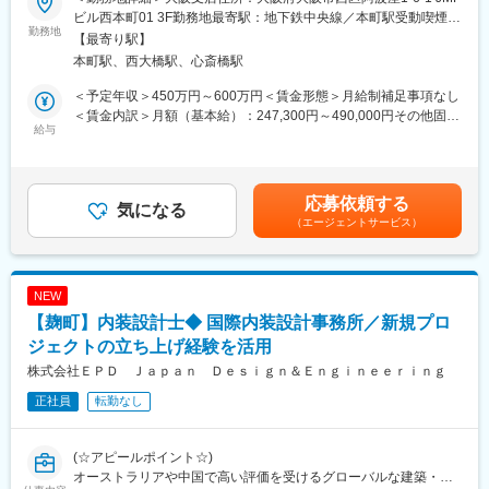
同社は、ワークプレイスソリューションカンパニーとして、創業
を中心に、学校や公共施設の空間デザインを行っております。ス
ビル西本町01 3F勤務地最寄駅：地下鉄中央線／本町駅受動喫煙対
以来50年以上にわたり無借金・黒字経営を継続してきた安定基盤
勤務地
ピード感をもって新しいことにチャレンジする。そんな社風の会
策：屋内全面禁煙変更の範囲：会社の定める事業所
【最寄り駅】
を有する企業です。
社です。変化し成長し続けることにやりがいをもって取り組める
本町駅、西大橋駅、心斎橋駅
従来の「オフィス＝作業空間」という概念から、「オフィス＝生
仲間を募集しています。
産性・創造性・組織力を生む経営資源」へと社会的な価値観が変
＜予定年収＞450万円～600万円＜賃金形態＞月給制補足事項なし
化する中、同社では単なる内装工事・レイアウト提案にとどまら
■当社グループについて：
＜賃金内訳＞月額（基本給）：247,300円～490,000円その他固定
ず、企業の働き方・組織の在り方・事業成長を支える“ワークプレ
給与
アイリスオーヤマグループは家電、法人向けLED照明、日用雑貨
手当/月：10,000円＜月給＞257,300円～500,000円＜昇給有無＞
イス設計”へと事業領域を拡張しています。事業拡大フェーズに入
品などを企画・製造しているメーカーです。そのうち、当社は法
有＜残業手当＞有＜給与補足＞■昇給：年1回■賞与：年2回（別途
り、オフィス移転・改修・働き方改革ニーズの増加を背景に、
人向けの家具メーカーとして展開をしております。多種多様な業
業績連動賞与有）賃金はあくまでも目安の金額であり、選考を通
「施工を知っている」「現場を理解している」経験を活かしなが
界・業種で活用されていますが、メインとなっているクライアン
じて上下する可能性があります。月給(月額)は固定手当を含めた表
応募依頼する
ら、より上流の構想・設計・提案フェーズを担う人材を新たに募
気になる
トは学校・官公庁（都道府県庁、市町村庁など含む）・福祉施設
記です。
（エージェントサービス）
集しています。
（老人ホーム、公民館、病院など）が中心となります。
■業務内容：
変更の範囲：会社の定める業務
・支店規模拡大に向け営業人員拡充。
NEW
・民間企業（法人）へ内装インテリアまで含めたオフィス空間全
【麹町】内装設計士◆ 国際内装設計事務所／新規プロ
体を提案するお仕事です。
・案件情報をベースにお客様へアプローチし、ヒヤリング。社内/
ジェクトの立ち上げ経験を活用
外スタッフと打合せし、見積作成⇒提案⇒契約という流れになり
株式会社ＥＰＤ Ｊａｐａｎ Ｄｅｓｉｇｎ＆Ｅｎｇｉｎｅｅｒｉｎｇ
ます。
正社員
転勤なし
・既存顧客へのフォロー及び水平展開からの販路拡大。
■管理者1名、営業5名、アシスタント1名、営業支援1名、デザイ
(☆アピールポイント☆)
ン6名、CM6名からなる総勢20名
オーストラリアや中国で高い評価を受けるグローバルな建築・内
若手が半数以上を占め、かつベテランとの垣根がなく、楽しく明