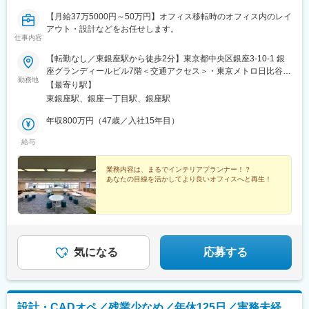
【月給37万5000円～50万円】オフィス移転時のオフィス内のレイ
アウト・設計などをお任せします。
仕事内容
【転勤なし／東銀座駅から徒歩2分】東京都中央区銀座3-10-1 銀
座グランディールビル7階＜交通アクセス＞・東京メトロ日比谷線
勤務地
／都営浅草線 「東銀座駅」A8出口徒歩2分・東京メトロ有楽町
【最寄り駅】
線 「銀座一丁目駅」徒歩6分・東京メトロ銀座線／丸の内線/日
東銀座駅、銀座一丁目駅、銀座駅
比谷線 「銀座駅」徒歩6分・東京メトロ有楽町線／JR 「有楽
町駅」徒歩8分★ランチやショッピング・ディナーも楽しめる好立
年収800万円（47歳／入社15年目）
地★近辺にはGINZA SIXなどもありますので、退勤後の時間でシ
給与
ョッピングやディナー、お昼休みもさまざまなお店のランチを満
喫できます！※受動喫煙対策：あり（事務所内禁煙）
業務内容は、まるでインテリアプランナー！？
あなたの目線を活かしてより良いオフィスへと再生！
気になる
応募する
設計・CADオペ／残業少なめ／年休125日／実務未経