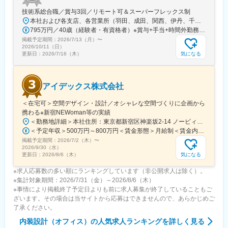
技術系総合職／賞与3回／リモート可＆スーパーフレックス制
本社および各支店、各営業所（羽田、成田、関西、伊丹、千歳、福岡）での勤務※初期配属は羽田もしくは成田となります※ほぼすべて空港内施設での勤務です※工事グループの施工管理は、各営業所も含め40名ほどです★U・Iターン歓迎！★希望勤務地を最大限考慮します★週2回、リモートも可能です！【本社】東京都大田区羽田空港3-5-1 日本航空M1ビル【千葉支店】千葉県成田市成田国際空港内 日本航空成田第1ハンガー2階【関西営業所（関西事務所）】大阪府泉南市泉州空港南1番地 JAL輸出貨物ビル2階【関西営業所（伊丹事務所）】大阪府豊中市蛍池西町3-555 大阪国際空港 北事務所棟1階【千歳営業所】北海道千歳市美々 新千歳空港国内線旅客ターミナルビル3階【福岡営業所】福岡県福岡市博多区空港前2丁目5番35号
795万円／40歳（経験者・有資格者）※賞与+手当+時間外勤務手当を含む 715万円／35歳（経験者・有資格者）※賞与+手当+時間外勤務手当を含む
掲載予定期間：
2026/7/13（月）
〜
2026/10/11（日）
気になる
更新日：
2026/7/16（木）
アイデックス株式会社
＜在宅可＞空間デザイン・設計／オシャレな空間づくりに企画から
携わる※新宿NEWoman等の実績
＜勤務地詳細＞本社住所：東京都新宿区神楽坂2-14 ノービィビル1F、4F受動喫煙対策：屋内全面禁煙変更の範囲：会社の定める事業所（リモートワーク含む）
＜予定年収＞500万円～800万円＜賃金形態＞月給制＜賃金内訳＞月額（基本給）：250,000円～500,000円＜月給＞250,000円～500,000円＜昇給有無＞有＜残業手当＞有＜給与補足＞※基本給は最低額です。あなたのご経験・スキルに応じて決定します。◆昇給年１回（業績による）◆賞与年2回（業績による）◆年収例（賞与含む）入社3年目／520万円（経験年数5年）入社5年目／610万円（経験年数7年）賃金はあくまでも目安の金額であり、選考を通じて上下する可能性があります。月給(月額)は固定手当を含めた表記です。
掲載予定期間：
2026/7/2（木）
〜
2026/9/30（水）
気になる
更新日：
2026/8/6（木）
※求人応募数の多い順にランキングしています（非公開求人は除く）。
※集計対象期間：2026/7/31（金）～2026/8/6（木）
※事情により掲載終了予定日よりも前に求人募集が終了していることもご
ざいます。その場合は当サイトから応募はできませんので、あらかじめご
了承ください。
内装設計（オフィス）
の人気求人ランキングを詳しく見る