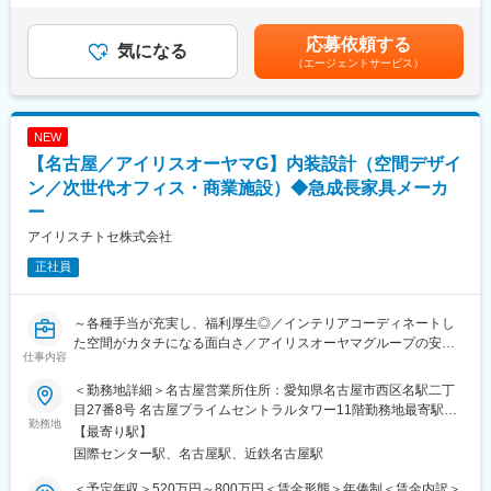
界・業種で活用されていますが、メインとなっているクライアン
担当）などの基本設計
（3月）※4等級以上の正社員対象※4年連続で基本給のベースアッ
トは学校・官公庁（都道府県庁、市町村庁など含む）・福祉施設
・空間提案に際する提案資料の作成
プを実施しています。賃金はあくまでも目安の金額であり、選考
応募依頼する
（老人ホーム、公民館、病院など）が中心となります。
・プラン確定後は、空間の実施設計
気になる
を通じて上下する可能性があります。月給(月額)は固定手当を含め
（エージェントサービス）
・お客様との打ち合わせ、ヒアリング（営業との同行）、デザイ
た表記です。
変更の範囲：会社の定める業務
ナーとして顧客へのプレゼンテーションを実施
・マーケティング部と連携した新商品・働き方の起案
NEW
■案件：
【名古屋／アイリスオーヤマG】内装設計（空間デザイ
オフィス／教育施設／福祉施設等
ン／次世代オフィス・商業施設）◆急成長家具メーカ
■やりがい：
ー
・内装含めてインテリアコーディネートした空間がカタチになる
アイリスチトセ株式会社
こと
・新しい働き方を実現するための商品起案を行えること
正社員
・チームでブレストしながらプロジェクトを遂行すること
■アイリスチトセについて：
～各種手当が充実し、福利厚生◎／インテリアコーディネートし
コロナ禍により働く環境・学ぶ環境が大きく変わり、働くニーズ
た空間がカタチになる面白さ／アイリスオーヤマグループの安定
仕事内容
も多様化している世の中。当社、アイリスチトセはオフィス空間
性～
を中心に、学校や公共施設の空間デザインを行っております。ス
＜勤務地詳細＞名古屋営業所住所：愛知県名古屋市西区名駅二丁
ピード感をもって新しいことにチャレンジする。そんな社風の会
■業務概要：
目27番8号 名古屋プライムセントラルタワー11階勤務地最寄駅：
社です。変化し成長し続けることにやりがいをもって取り組める
オフィス・学校・福祉施設・公共施設向け家具の総合メーカーに
勤務地
国際センター駅受動喫煙対策：屋内全面禁煙変更の範囲：会社の
【最寄り駅】
仲間を募集しています。
おいて、空間デザイン（内装工事含む）をご担当いただきます。
定める事業所
国際センター駅、名古屋駅、近鉄名古屋駅
■当社グループについて：
■業務詳細：
＜予定年収＞520万円～800万円＜賃金形態＞年俸制＜賃金内訳＞