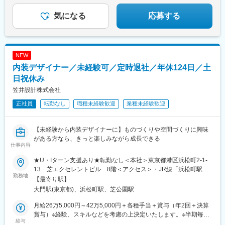
まだある魅力はこの求人をチェック！
気になる
応募する
NEW
内装デザイナー／未経験可／定時退社／年休124日／土
日祝休み
笠井設計株式会社
正社員
転勤なし
職種未経験歓迎
業種未経験歓迎
【未経験から内装デザイナーに】ものづくりや空間づくりに興味
がある方なら、きっと楽しみながら成長できる
仕事内容
★U・Iターン支援あり★転勤なし＜本社＞東京都港区浜松町2-1-
13 芝エクセレントビル 8階＜アクセス＞・JR線「浜松町駅」
勤務地
徒歩7分・都営浅草線、大江戸線「大門駅」徒歩1分※受動喫煙対
【最寄り駅】
策：屋内全面禁煙
大門駅(東京都)、浜松町駅、芝公園駅
月給26万5,000円～42万5,000円＋各種手当＋賞与（年2回＋決算
賞与）※経験、スキルなどを考慮の上決定いたします。※半期毎に
給与
『サンクス賞』を支給！※通期での決算賞与も支給します（導入後