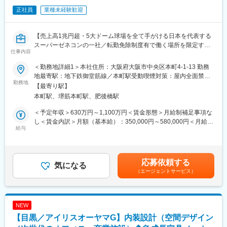
※その他実績：https://pb.kawajun.jp/furniture/works/cat/office/
正社員
業種未経験歓迎
■入社後の流れについて：
入社後は3～6ヶ月のOJTを通じて、仕事の流れや業界知識・商品
【売上高1兆円超・5大ドーム球場を全て手がける日本を代表する
知識などを身につけられるため安心です。
スーパーゼネコンの一社／転勤免除制度有で働く場所を限定する
設計のご経験が少ない方も是非ご応募ください。
仕事内容
ことも可能／40代50代活躍中】
■キャリアパス：
＜勤務地詳細1＞本社住所：大阪府大阪市中央区本町4-1-13 勤務
◎スーパーゼネコンで最先端の技術に触れながらキャリアUP！
グローバルかつ多角的な事業展開を行う企業のため、ゆくゆく事
地最寄駅：地下鉄御堂筋線／本町駅受動喫煙対策：屋内全面禁煙
◎DXを推進しながら働き方改革も促進中！
勤務地
業領域を横断した活躍も可能です。
＜勤務地詳細2＞関西エリア各事業所住所：大阪府・兵庫県・京都
【最寄り駅】
◎地場ゼネコンからの中途入社者が増えています！
デザイナーとしてのフィールドを広げやすい環境があります。
府・奈良県・和歌山県・滋賀県の各事業所 受動喫煙対策：屋内全
本町駅、堺筋本町駅、肥後橋駅
面禁煙変更の範囲：会社の定める事業所（リモートワーク含む）
■業務内容
■当社について：
＜予定年収＞630万円～1,100万円＜賃金形態＞月給制補足事項な
スーパーゼネコンの一角で、建物を「作品」と称し品質重視を貫
業歴49年、オリジナリティと提案力を武器に今なお新しい価値を
し＜賃金内訳＞月額（基本給）：350,000円～580,000円＜月給＞
き、東京ミッドタウン・あべのハルカス等、数多くの代表的建築
給与
創造し、成長を続けるエネルギッシュな企業です。
350,000円～580,000円＜昇給有無＞有＜残業手当＞有＜給与補足
物を手掛ける当社にて、インテリアデザイン業務をお任せしま
13万点に及ぶオリジナル製品で流通小売業界に斬新な売場作りを
＞※年収は月平均30時間程度の残業代、作業所勤務関連の手当を
す。
提案するリテールソリューション事業、デザイン性に優れた建築
含む想定年収です。※年収に関しては前職での経験やスキルを考慮
装飾金物で住空間に彩りを添えるグローバルハードウェア事業は
し決定します。■賞与：年2回（6月・12月予定、支給額は会社業
応募依頼する
■業務詳細
気になる
それぞれの分野で圧倒的なトップブランドとしての地位を確立し
績及び人事評価に応じて変動）■昇給 ：年1回（4月）賃金はあく
（エージェントサービス）
・ホテル、オフィスワークプレイス、商業施設を中心とし、その
ています。
までも目安の金額であり、選考を通じて上下する可能性がありま
他多様な分野における建物のインテリア設計
さらに将来の基幹事業として順調な歩みを続けているのが、配属
す。月給(月額)は固定手当を含めた表記です。
・デザインコンセプトの策定、平面天井伏展開図などの図面作
先であるパブリックファニチャーインターナショナル事業です。
成、部分詳細図の作成
企画力を活かした家具・備品により、画一的になりがちな公共空
NEW
・色彩計画、仕上材料の選定、家具什器等の設計や選定、サイン
間に新風を吹込んでいます。
【目黒／アイリスオーヤマG】内装設計（空間デザイン
デザイン、アートワーク選定