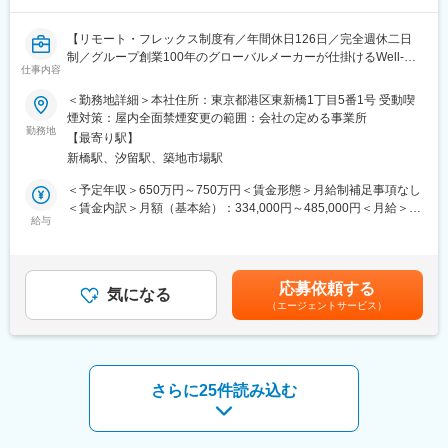
高まっています。その中で WELL認証取得を目指す企業が急増し
ており、当社へのコンサルティング依頼も拡大しています。また
【リモート・フレックス制度有／年間休日126日／完全週休二日
近年は，WELL認証 X LEED認証を同時取得する大型プロジェクト
制／グループ創業100年のグローバルメーカーが仕掛けるWell-
も増えており、体制強化のため新たなメンバーを募集していま
仕事内容
Beingを実現する新規事業】
す。
＜勤務地詳細＞本社住所：東京都港区東新橋1丁目5番1号 受動喫
■職務内容：
■職場の雰囲気：
煙対策：屋内全面禁煙変更の範囲：会社の定める事業所
Well-Beingや働き方改革を背景に、クライアントからは空間デザ
勤務地
・2020年に立ち上がった新しい組織であり，新しい挑戦に対して
【最寄り駅】
インだけでなく、働き方・組織文化・運用を含めた包括的な提案
活発に意見交換できる職場
新橋駅、汐留駅、築地市場駅
が求められています。当社では、コンサルティングを起点とした
・女性が多い(37%)、キャリアの方(20%)の比率も高く，なんでも
空間価値の提供を強化し、設計・施工・ソリューション導入まで
言い合えるフラットな組織
＜予定年収＞650万円～750万円＜賃金形態＞月給制補足事項なし
を一体で推進する事業モデルを拡大しています。本ポジションで
・フラットでオープンな組織。意見交換が活発で、キャリア入社
＜賃金内訳＞月額（基本給）：334,000円～485,000円＜月給＞
は、こうした事業方針のもと、プロジェクトマネージャーとして
給与
のメンバーも約20%在籍しています。
334,000円～485,000円＜昇給有無＞有＜残業手当＞有＜給与補足
複数案件を横断的に管理し、標準プロセスの活用・改善を通じ
＞※上記予定年収は想定年収範囲ですが、実際の給与提示は年齢・
て、品質の平準化と事業の再現性向上を担っていただくことを期
■キャリアパス：
前職・経験を考慮の上、当社規程に準じ決定します。賃金はあく
待しています。
まずは，WELL認証コンサルティングを通じて建築・ワークプレ
までも目安の金額であり、選考を通じて上下する可能性がありま
応募依頼する
気になる
イス・Well-being分野の専門性を高めていただきます。その後
す。月給(月額)は固定手当を含めた表記です。
（エージェントサービス）
■職務詳細：
は，ワークプレイス・コンサルティング・空間サービス・商品ソ
・オフィス構築プロジェクトにおけるQ（品質）・C（コスト）・
リューションの企画・開発など、幅広いキャリアの可能性があり
D（納期）の統合的マネジメント
ます。
・クライアント、設計会社、施工会社、社内関係部門との調整・
折衝
さらに25件読み込む
・プロジェクト進行中に発生する課題の整理および解決策の立
変更の範囲：会社の定める業務
案・実行
・標準プロセスの活用・改善を通じたプロジェクト推進力および