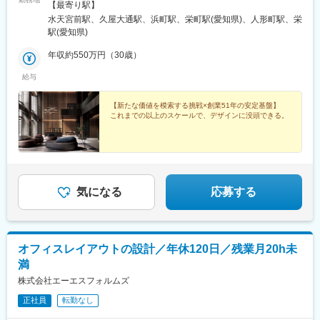
屋店】愛知県名古屋市中区丸の内3-19-12 （名古屋市名城線「久
【最寄り駅】
屋大通」駅から徒歩2分）＜受動喫煙対策：屋内全面禁煙＞
水天宮前駅、久屋大通駅、浜町駅、栄町駅(愛知県)、人形町駅、栄
駅(愛知県)
年収約550万円（30歳）
給与
【新たな価値を模索する挑戦×創業51年の安定基盤】
これまでの以上のスケールで、デザインに没頭できる。
気になる
応募する
オフィスレイアウトの設計／年休120日／残業月20h未
満
株式会社エーエスフォルムズ
正社員
転勤なし