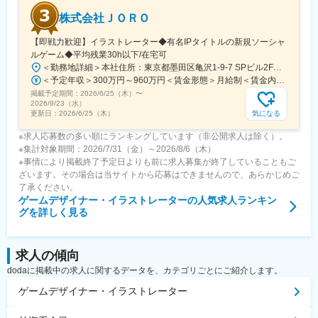
株式会社ＪＯＲＯ
【即戦力歓迎】イラストレーター◆有名IPタイトルの新規ソーシャ
ルゲーム◆平均残業30h以下/在宅可
＜勤務地詳細＞本社住所：東京都墨田区亀沢1-9-7 SPビル2F勤務地最寄駅：都営大江戸線／両国駅受動喫煙対策：屋内全面禁煙変更の範囲：会社の定める事業所
＜予定年収＞300万円～960万円＜賃金形態＞月給制＜賃金内訳＞月額（基本給）：184,900円～591,900円固定残業手当/月：65,100円～208,100円（固定残業時間45時間0分/月）超過した時間外労働の残業手当は追加支給＜月給＞250,000円～800,000円（一律手当を含む）＜昇給有無＞有＜残業手当＞有＜給与補足＞■賞与：業績に応じて支給賃金はあくまでも目安の金額であり、選考を通じて上下する可能性があります。月給(月額)は固定手当を含めた表記です。
掲載予定期間：
2026/6/25（木）
〜
2026/9/23（水）
気になる
更新日：
2026/6/25（木）
※求人応募数の多い順にランキングしています（非公開求人は除く）。
※集計対象期間：2026/7/31（金）～2026/8/6（木）
※事情により掲載終了予定日よりも前に求人募集が終了していることもご
ざいます。その場合は当サイトから応募はできませんので、あらかじめご
了承ください。
ゲームデザイナー・イラストレーター
の人気求人ランキン
グを詳しく見る
求人の傾向
dodaに掲載中の求人に関するデータを、カテゴリごとにご紹介します。
ゲームデザイナー・イラストレーター