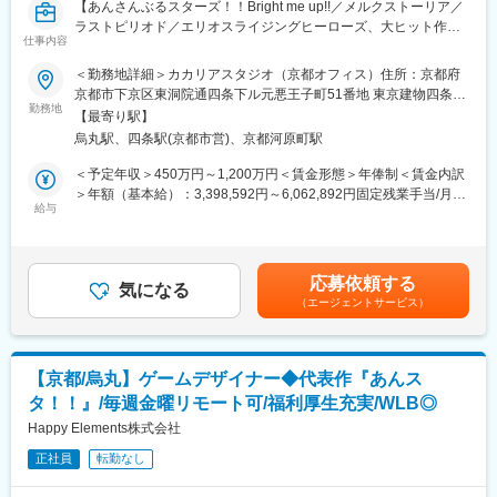
【あんさんぶるスターズ！！Bright me up!!／メルクストーリア／
ラストピリオド／エリオスライジングヒーローズ、大ヒット作ソ
仕事内容
ーシャルゲームを生み出したゲーム会社】
＜勤務地詳細＞カカリアスタジオ（京都オフィス）住所：京都府
■主な業務：
京都市下京区東洞院通四条下ル元悪王子町51番地 東京建物四条烏
・2D背景イラスト全般の制作
勤務地
丸ビル EAST4階勤務地最寄駅：阪急京都線／烏丸駅受動喫煙対
【最寄り駅】
・アートディレクション業務
策：屋内全面禁煙変更の範囲：会社の定める事業所
烏丸駅、四条駅(京都市営)、京都河原町駅
■組織風土：
＜予定年収＞450万円～1,200万円＜賃金形態＞年俸制＜賃金内訳
在籍社員は男性が4割・女性が6割を占め、職種構成では、エンジ
＞年額（基本給）：3,398,592円～6,062,892円固定残業手当/月：
ニアが15.7%・デザイナーが43.7%・プランナーが32.8%・その
給与
91,784円～160,759円（固定残業時間42時間0分/月）超過した時
他開発職が2.7%・バックオフィスが5.1%となっています。年齢・
間外労働の残業手当は追加支給＜月額＞375,000円～666,000円
性別問わず実力主義でキャリアアップを目指していただける環境
（12分割）（一律手当を含む）＜昇給有無＞有＜残業手当＞有＜
です。リーダー職（部門や部門内のセクションの統括を行う役
給与補足＞※経験・能力等を考慮の上、当社規定により決定しま
応募依頼する
割）の平均年齢は37.5歳、最年少では25歳のリーダー職登用の事
気になる
す。■昇級：あり■インセンティブ：会社業績に応じて年1回支給
（エージェントサービス）
例もあります。
します。賃金はあくまでも目安の金額であり、選考を通じて上下
する可能性があります。月給(月額)は固定手当を含めた表記です。
■抜群の働きやすさ：
毎週金曜日は、各人が集中して作業を行うことにフォーカスする
【京都/烏丸】ゲームデザイナー◆代表作『あんス
『クリエイターズフライデー』とし、働く場所はオフィスでもリ
タ！！』/毎週金曜リモート可/福利厚生充実/WLB◎
モートでもOKとしています。打合せや会議なども、金曜日には極
力いれないようにしています。体調不良時における月1回を上限と
Happy Elements株式会社
したリモートワーク許可制度があり、無理をせずゆっくり休んで
正社員
転勤なし
いただくことを大前提として、自宅での業務実施には支障がない
が通勤等が心身の負担になるといった場合や、女性特有の体調不