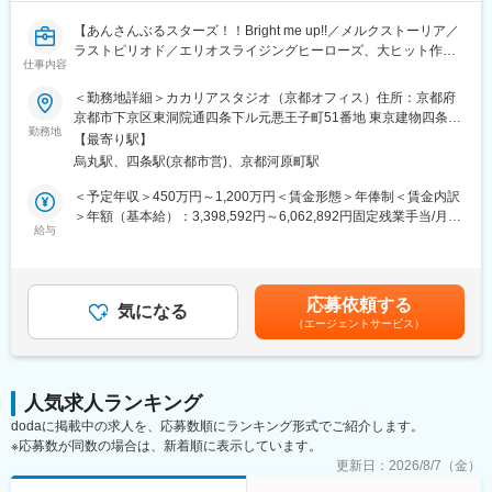
が通勤等が心身の負担になるといった場合や、女性特有の体調不
良にも利用できます。また、復職サポートにより育休取得率は
【あんさんぶるスターズ！！Bright me up!!／メルクストーリア／
100%、子育てをしながら時短で働くママ、パパの育休取得ケース
ラストピリオド／エリオスライジングヒーローズ、大ヒット作ソ
も実績があります。働きやすい環境を日々追求している結果、離
仕事内容
ーシャルゲームを生み出したゲーム会社】
職率は7.85%です。
＜勤務地詳細＞カカリアスタジオ（京都オフィス）住所：京都府
■主な業務：
京都市下京区東洞院通四条下ル元悪王子町51番地 東京建物四条烏
■独自のスキルアップ支援制度：
・キャラクターの2Dイラスト全般の制作
勤務地
丸ビル EAST4階勤務地最寄駅：阪急京都線／烏丸駅受動喫煙対
特定の資格に合格した場合、その受験料は全額会社が負担しま
【最寄り駅】
・アートディレクション業務
策：屋内全面禁煙変更の範囲：会社の定める事業所
す。勉強会や資料・技術書の購入なども積極的に行っています。
烏丸駅、四条駅(京都市営)、京都河原町駅
挑戦し成長できる機会の創出のため、アプリ・コンテンツ開発を
■組織風土：
＜予定年収＞450万円～1,200万円＜賃金形態＞年俸制＜賃金内訳
行う独自プロジェクトを立ち上げることができる『サブプロジェ
在籍社員は男性が4割・女性が6割を占め、職種構成では、エンジ
＞年額（基本給）：3,398,592円～6,062,892円固定残業手当/月：
クト制度』があります。許可を得て、業務時間の一部をサブプロ
ニアが15.7%・デザイナーが43.7%・プランナーが32.8%・その
給与
91,784円～160,759円（固定残業時間42時間0分/月）超過した時
ジェクトに充てることができます。また、社内ルールに沿ってい
他開発職が2.7%・バックオフィスが5.1%となっています。年齢・
間外労働の残業手当は追加支給＜月額＞375,000円～666,000円
れば、副業が認められます。個人での作品制作など、副業でも活
性別問わず実力主義でキャリアアップを目指していただける環境
（12分割）（一律手当を含む）＜昇給有無＞有＜残業手当＞有＜
躍している社員もいます。 ※その他ユニークな福利厚生が多数で
です。リーダー職（部門や部門内のセクションの統括を行う役
給与補足＞※経験・能力等を考慮の上、当社規定により決定しま
す！
応募依頼する
割）の平均年齢は37.5歳、最年少では25歳のリーダー職登用の事
気になる
す。■昇級：あり■インセンティブ：会社業績に応じて年1回支給
（エージェントサービス）
例もあります。
します。賃金はあくまでも目安の金額であり、選考を通じて上下
変更の範囲：会社の定める業務
する可能性があります。月給(月額)は固定手当を含めた表記です。
■抜群の働きやすさ：
毎週金曜日は、各人が集中して作業を行うことにフォーカスする
人気求人ランキング
『クリエイターズフライデー』とし、働く場所はオフィスでもリ
dodaに掲載中の求人を、応募数順にランキング形式でご紹介します。
モートでもOKとしています。打合せや会議なども、金曜日には極
※応募数が同数の場合は、新着順に表示しています。
力いれないようにしています。体調不良時における月1回を上限と
したリモートワーク許可制度があり、無理をせずゆっくり休んで
更新日：
2026/8/7（金）
いただくことを大前提として、自宅での業務実施には支障がない