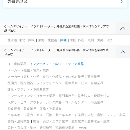
外資系企業
ゲームデザイナー・イラストレーター、外資系企業の転職・求人情報をエリアで
絞り込む
北海道･東北
関東
東海
北信越
関西
中国･四国
九州・沖縄
海外
ゲームデザイナー・イラストレーター、外資系企業の転職・求人情報を業種で絞
り込む
IT・通信業界
インターネット・広告・メディア業界
メーカー（機械・電気）業界
メーカー（素材・化学・食品・化粧品・その他）業界
商社業界
医薬品・医療機器・ライフサイエンス・医療系サービス
金融業界
建設・プラント・不動産業界
コンサルティング・リサーチ業界・専門事務所・監査法人・税理士法人
人材サービス・アウトソーシング業界・コールセンター
小売業界
外食産業・飲食業界
運輸・物流業界
エネルギー（電力・ガス・石油・新エネルギー）業界
旅行・宿泊・レジャー業界
警備・清掃業界
理容・美容・エステ業界
教育業界
農林水産・鉱業
公社・官公庁・学校・研究施設
冠婚葬祭業界
その他