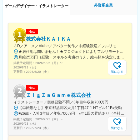
が通勤等が心身の負担になるといった場合や、女性特有の体調不
外資系企業
ゲームデザイナー・イラストレーター
良にも利用できます。また、復職サポートにより育休取得率は
100%、子育てをしながら時短で働くママ、パパの育休取得ケース
も実績があります。働きやすい環境を日々追求している結果、離
職率は7.85%です。
New
■独自のスキルアップ支援制度：
株式会社ＫＡＩＫＡ
特定の資格に合格した場合、その受験料は全額会社が負担しま
３D／アニメ／Vtube／アバター制作／未経験歓迎／フルリモ
す。勉強会や資料・技術書の購入なども積極的に行っています。
★居住地は問いません！★プロジェクトによりフルリモートも可能！★研修はフルリモートで実施します。★U・Iターン歓迎！（支援制度あり）★転勤なし！■本社／東京都大田区羽田6-15-19Parfait M 羽田301号室└アクセス：京急空港線「天空橋」駅 徒歩8分《関東エリア》・東京（新宿、渋谷、池袋、東京、品川、秋葉原）・神奈川（横浜、川崎、武蔵小杉）・埼玉（大宮、浦和）・千葉（千葉、西船橋、柏）《地方主要都市エリア》・大阪（梅田、なんば、心斎橋、天王寺）・京都（京都、四条）・兵庫（三ノ宮）・愛知（名古屋、栄）・福岡（博多、天神）・北海道（札幌、大通）・宮城（仙台）※受動喫煙対策：オフィス内禁煙または分煙※配属先のエリアは希望を考慮します
挑戦し成長できる機会の創出のため、アプリ・コンテンツ開発を
月給25万円（経験・スキルを考慮のうえ、給与額を決定します）※残業代は別途、全額支給します。※勤務地エリアにより給与額は異なります。《試用期間中の月給》19.5万円～22万円※残業代は別途、全額支給します。※勤務地エリアにより給与額は異なります。
行う独自プロジェクトを立ち上げることができる『サブプロジェ
掲載予定期間：
2026/5/25（月）
〜
クト制度』があります。許可を得て、業務時間の一部をサブプロ
2026/8/23（日）
ジェクトに充てることができます。また、社内ルールに沿ってい
気になる
更新日：
2026/6/20（土）
れば、副業が認められます。個人での作品制作など、副業でも活
躍している社員もいます。 ※その他ユニークな福利厚生が多数で
す！
New
ＺｉｇＺａＧａｍｅ株式会社
変更の範囲：会社の定める業務
イラストレーター／実務経験不問／3年目年収例700万円
【◎転勤なし】東京都品川区大井1丁目47-1 NTビル11F※受動喫煙対策あり：敷地内禁煙（喫煙場所あり）※今回募集するポジションは、出社での勤務が前提になります※遠方にお住まいであれば、試用期間中は住居（家賃・光熱費等会社負担）の提供が可能です
■26歳・入社3年目／年収700万円 ※年1回の昇給あり（全社平均で25％以上アップ※昨年度実績）
掲載予定期間：
2026/7/23（木）
〜
2026/9/23（水）
気になる
更新日：
2026/7/23（木）