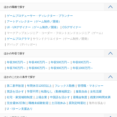
ほかの職種で探す
ゲームプロデューサー・ディレクター・プランナー
アートディレクター（ゲーム制作／開発）
UI・UXデザイナー（ゲーム制作／開発）
CGデザイナー
マークアップエンジニア・コーダー・フロントエンドエンジニア（ゲーム）
ゲームプログラマ
サウンドクリエイター（ゲーム制作／開発）
デバッグ（デバッガー）
ほかの年収で探す
年収300万円～
年収400万円～
年収500万円～
年収600万円～
年収700万円～
年収800万円～
年収900万円～
年収1000万円～
ほかのこだわり条件で探す
第二新卒歓迎
年間休日120日以上
フレックス勤務
管理職・マネジャー
英語を活かす
学歴不問
転勤なし（勤務地限定）
服装自由
女性活躍
社宅・家賃補助制度
上場企業
中国語を活かす
退職金制度
残業20時間未満
完全週休2日制
職種未経験歓迎
土日祝休み
原則定時退社
海外出張あり
U・Iターン支援あり