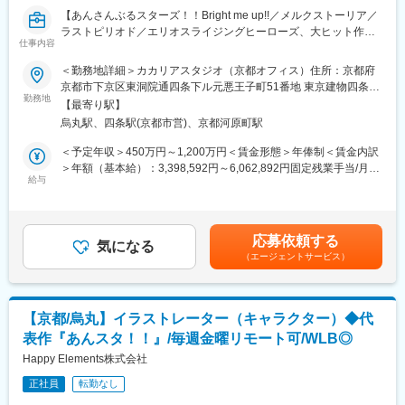
良にも利用できます。また、復職サポートにより育休取得率は
【あんさんぶるスターズ！！Bright me up!!／メルクストーリア／
100%、子育てをしながら時短で働くママ、パパの育休取得ケース
ラストピリオド／エリオスライジングヒーローズ、大ヒット作ソ
も実績があります。働きやすい環境を日々追求している結果、離
仕事内容
ーシャルゲームを生み出したゲーム会社】
職率は7.85%です。
＜勤務地詳細＞カカリアスタジオ（京都オフィス）住所：京都府
■主な業務：
京都市下京区東洞院通四条下ル元悪王子町51番地 東京建物四条烏
■独自のスキルアップ支援制度：
・スマートフォン向けゲームの企画・ディレクション・レベルデ
勤務地
丸ビル EAST4階勤務地最寄駅：阪急京都線／烏丸駅受動喫煙対
特定の資格に合格した場合、その受験料は全額会社が負担しま
【最寄り駅】
ザイン・運営業務
策：屋内全面禁煙変更の範囲：会社の定める事業所
す。勉強会や資料・技術書の購入なども積極的に行っています。
烏丸駅、四条駅(京都市営)、京都河原町駅
挑戦し成長できる機会の創出のため、アプリ・コンテンツ開発を
■組織風土：
＜予定年収＞450万円～1,200万円＜賃金形態＞年俸制＜賃金内訳
行う独自プロジェクトを立ち上げることができる『サブプロジェ
在籍社員は男性が4割・女性が6割を占め、職種構成では、エンジ
＞年額（基本給）：3,398,592円～6,062,892円固定残業手当/月：
クト制度』があります。許可を得て、業務時間の一部をサブプロ
ニアが15.7%・デザイナーが43.7%・プランナーが32.8%・その
給与
91,784円～160,759円（固定残業時間42時間0分/月）超過した時
ジェクトに充てることができます。また、社内ルールに沿ってい
他開発職が2.7%・バックオフィスが5.1%となっています。年齢・
間外労働の残業手当は追加支給＜月額＞375,000円～666,000円
れば、副業が認められます。個人での作品制作など、副業でも活
性別問わず実力主義でキャリアアップを目指していただける環境
（12分割）（一律手当を含む）＜昇給有無＞有＜残業手当＞有＜
躍している社員もいます。 ※その他ユニークな福利厚生が多数で
です。リーダー職（部門や部門内のセクションの統括を行う役
給与補足＞※経験・能力等を考慮の上、当社規定により決定しま
す！
応募依頼する
割）の平均年齢は37.5歳、最年少では25歳のリーダー職登用の事
気になる
す。■昇級：あり■インセンティブ：会社業績に応じて年1回支給
（エージェントサービス）
例もあります。
します。賃金はあくまでも目安の金額であり、選考を通じて上下
■歓迎条件：
する可能性があります。月給(月額)は固定手当を含めた表記です。
・品質管理（監修）の経験
■抜群の働きやすさ：
・スタッフマネジメントの経験
毎週金曜日は、各人が集中して作業を行うことにフォーカスする
・テイストのバリエーションが豊富な方
【京都/烏丸】イラストレーター（キャラクター）◆代
『クリエイターズフライデー』とし、働く場所はオフィスでもリ
・3Dモデリングの経験（テクスチャ―を自分で描ける）
表作『あんスタ！！』/毎週金曜リモート可/WLB◎
モートでもOKとしています。打合せや会議なども、金曜日には極
力いれないようにしています。体調不良時における月1回を上限と
Happy Elements株式会社
変更の範囲：会社の定める業務
したリモートワーク許可制度があり、無理をせずゆっくり休んで
正社員
転勤なし
いただくことを大前提として、自宅での業務実施には支障がない