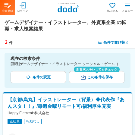
会員登録
ログイン
気になる
メニュー
ゲームデザイナー・イラストレーター、外資系企業
の転
職・求人検索結果
3
条件で並び替え
件
現在の検索条件
[職種]ゲームデザイナー・イラストレーター-ソーシャル・ゲーム（制作・開発） [詳細条件](会社・職場の環境)外資系企業
新着求人をいつでもチェック
条件の変更
この条件を保存
【京都/烏丸】イラストレーター（背景）◆代表作『あ
んスタ！！』/毎週金曜リモート可/福利厚生充実
Happy Elements株式会社
正社員
転勤なし