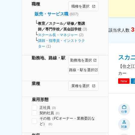
職種
職種を選択
販売・サービス職
(
607
)
教育／スクール／研修／塾講
3
師／専門学校／英会話学校
(
3
)
該当求人数
スクール長・マネジャー
(
2
)
講師・指導員・インストラク
ター
(
1
)
スカ
勤務地、路線・駅
勤務地を選択
【住之江
路線・駅を選択
カー
New
業種
業種を選択
雇用形態
正社員
(
3
)
仕事
契約社員
(
0
)
その他（FCオーナー・業務委託な
ど）
(
0
)
対象