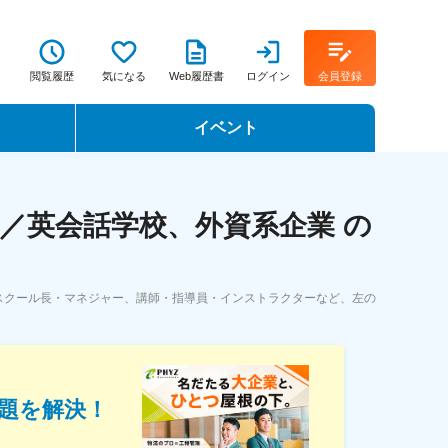
閲覧履歴
気になる
Web履歴書
ログイン
会員登録
イベント
転職イベント・転職セミナー
／英会話学校、外資系企業 の
転職フェア
転職セミナー動画
スクール長・マネジャー、講師・指導員・インストラクターなど、左の
題を解決！