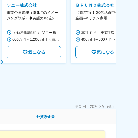
ソニー株式会社
ＢＲＵＮＯ株式会社
事業企画管理（SONYのイメー
【週2在宅】30代活躍中◆商品
ジング領域）◆英語力を活か
企画※キッチン家電
す/CFO管轄＃SECCFO0027
◆「BRUNO」新商品の企画／企
画～調達／働き方◎
＜勤務地詳細1＞ ソニー株式会社 住所：神奈川県横浜市西区みなとみらい5-1-1 受動喫煙対策：屋内全面禁煙 ＜勤務地詳細2＞ ソニーシティ大崎 住所：東京都品川区大崎2-10-1 勤務地最寄駅：JR線／大崎駅 受動喫煙対策：屋内全面禁煙 変更の範囲：会社の定める事業所（リモートワーク含む）
本社 住所：東京都新宿区西新宿6丁目22-1 新宿スクエアタワー B1階 勤務地最寄駅：東京メトロ丸ノ内線／西新宿駅 受動喫煙対策：屋内全面禁煙 変更の範囲：会社の定める事業所（リモートワーク含む）
600万円～1,200万円 ＜賃金形態＞ 月給制 ＜賃金内訳＞ 月額（基本給）：350,000円～500,000円 ＜月給＞ 350,000円～500,000円 ＜昇給有無＞ 有 ＜残業手当＞ 有 ＜給与補足＞ ※年収は経験や能力を考慮の上、当社規定により決定します。 賃金はあくまでも目安の金額であり、選考を通じて上下する可能性があります。 月給(月額)は固定手当を含めた表記です。
400万円～600万円 ＜賃金形態＞ 月給制 経験・能力を考慮の上、優遇いたします。 ＜賃金内訳＞ 月額（基本給）：300,000円～450,000円 ＜月給＞ 300,000円～450,000円 ＜昇給有無＞ 有 ＜残業手当＞ 有 ＜給与補足＞ ・賞与実績：年2回 ・昇給：年1回 ※半年毎に評価を行い、評価が高ければ年齢に関係なく昇給・昇格していきます。創造性の高い人・新しいことにチャレンジした人が高い評価を得られます。 賃金はあくまでも目安の金額であり、選考を通じて上下する可能性があります。 月給(月額)は固定手当を含めた表記です。
気になる
気になる
更新日：
2026/8/7（金）
外資系企業