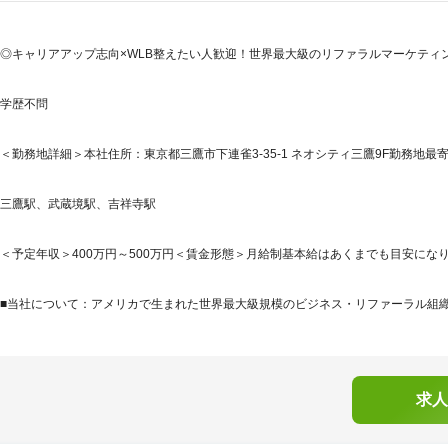
◎キャリアアップ志向×WLB整えたい人歓迎！世界最大級のリファラルマーケティ
学歴不問
＜勤務地詳細＞本社住所：東京都三鷹市下連雀3-35-1 ネオシティ三鷹9F勤務地最寄
三鷹駅、武蔵境駅、吉祥寺駅
＜予定年収＞400万円～500万円＜賃金形態＞月給制基本給はあくまでも目安になり
■当社について：アメリカで生まれた世界最大級規模のビジネス・リファーラル組織『B
求人