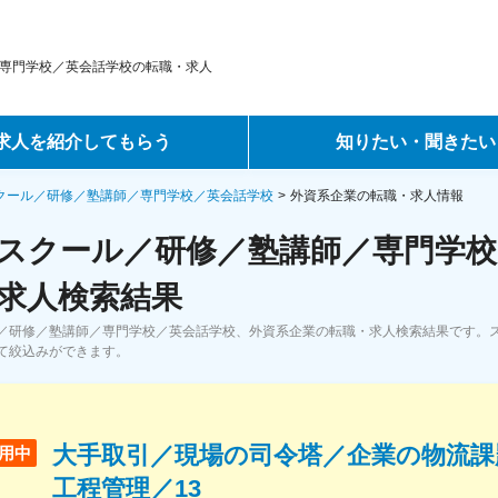
専門学校／英会話学校の転職・求人
求人を紹介してもらう
知りたい・聞きたい
ントサービス
転職ノウハウ
クール／研修／塾講師／専門学校／英会話学校
外資系企業の転職・求人情報
スクール／研修／塾講師／専門学校
サービス
データで見る転職
求人検索結果
ーエージェントサービス
コラム・インタビュー
／研修／塾講師／専門学校／英会話学校、外資系企業の転職・求人検索結果です。
て絞込みができます。
転職Q&A
大手取引／現場の司令塔／企業の物流課
用中
工程管理／13