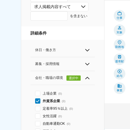
求人掲載内容すべて
を含まない
仕事
詳細条件
対象
勤務地
休日・働き方
最寄駅
募集・採用情報
給与
会社・職場の環境
選択中
事業
上場企業
(
0
)
外資系企業
(
3
)
定着率95％以上
(
0
)
女性活躍
(
0
)
自動車通勤OK
(
0
)