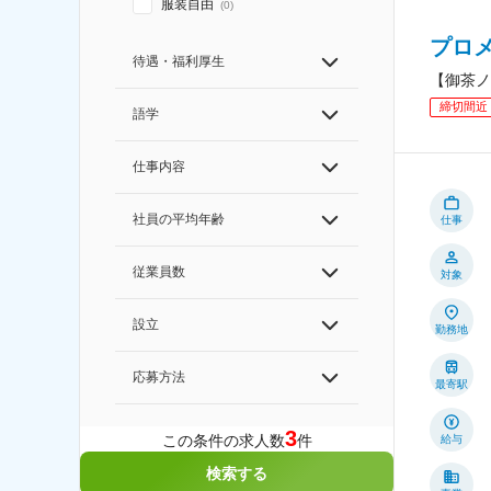
服装自由
(
0
)
プロ
待遇・福利厚生
【御茶ノ
締切間近
語学
仕事内容
社員の平均年齢
仕事
従業員数
対象
設立
勤務地
応募方法
最寄駅
3
この条件の求人数
件
給与
検索する