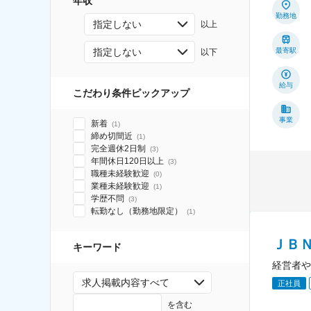
年収
勤務地
指定しない
以上
指定しない
最寄駅
以下
給与
こだわり条件ピックアップ
事業
新着
(
1
)
締め切間近
(
1
)
完全週休2日制
(
3
)
年間休日120日以上
(
3
)
職種未経験歓迎
(
0
)
業種未経験歓迎
(
1
)
学歴不問
(
3
)
転勤なし（勤務地限定）
(
1
)
ＪＢ
キーワード
経営者や
求人掲載内容すべて
正社員
を含む