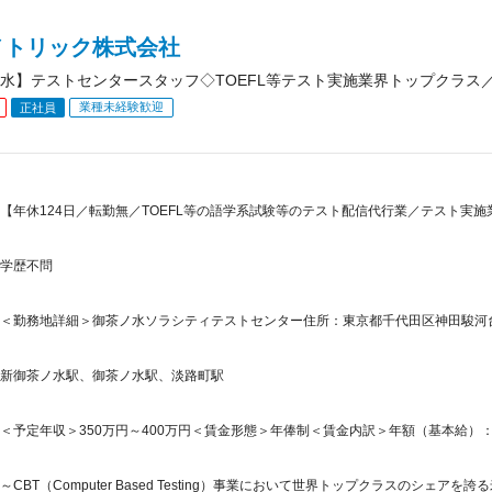
メトリック株式会社
水】テストセンタースタッフ◇TOEFL等テスト実施業界トップクラス／
業種未経験歓迎
正社員
【年休124日／転勤無／TOEFL等の語学系試験等のテスト配信代行業／テスト実施
学歴不問
＜勤務地詳細＞御茶ノ水ソラシティテストセンター住所：東京都千代田区神田駿河台4-
新御茶ノ水駅、御茶ノ水駅、淡路町駅
＜予定年収＞350万円～400万円＜賃金形態＞年俸制＜賃金内訳＞年額（基本給）：3,500,
～CBT（Computer Based Testing）事業において世界トップクラスのシェアを誇