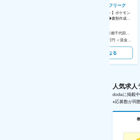
AGC株式会社
株式会社ゲームフリーク
【横浜※一般職/転勤なし】庶
【庶務アシスタント】ポケモン
務・事務担当～開発部材の発注
シリーズ開発企業◆書類作成・
やDXに向けたシステム利用等～
データ入力など◆年休126日・
食事補助あり◎
AGC横浜テクニカルセンター 住所：神奈川県横浜市鶴見区末広町1-1 勤務地最寄駅：JR線／弁天橋駅 受動喫煙対策：敷地内喫煙可能場所あり 変更の範囲：無
本社 住所：東京都千代田区神田錦町2-2-1 KANDASQUARE 受動喫煙対策：屋内全面禁煙 変更の範囲：会社の定める事業所
400万円～550万円 ＜賃金形態＞ 月給制 固定給＋業績給 ＜賃金内訳＞ 月額（基本給）：230,000円～280,000円 ＜月給＞ 230,000円～280,000円 ＜昇給有無＞ 有 ＜残業手当＞ 有 ＜給与補足＞ ※上記はあくまで最低保証額です。実際にはこれまでの経験やスキルを考慮の上、決定します。 年収には残業代は含めておりません。 ■昇給：年1回 ■賞与：年2回 賃金はあくまでも目安の金額であり、選考を通じて上下する可能性があります。 月給(月額)は固定手当を含めた表記です。
350万円～500万円 ＜賃金形態＞ 月給制 ＜賃金内訳＞ 月額（基本給）：215,000円～307,000円 固定残業手当/月：76,700円～110,000円（固定残業時間45時間0分/月） 超過した時間外労働の残業手当は追加支給 ＜月給＞ 291,700円～417,000円（一律手当を含む） ＜昇給有無＞ 有 ＜残業手当＞ 有 ＜給与補足＞ ※経験・能力を考慮の上、年齢に関わりなく当社規定により優遇します。 賃金はあくまでも目安の金額であり、選考を通じて上下する可能性があります。 月給(月額)は固定手当を含めた表記です。
気になる
気になる
人気求人
dodaに掲
※応募数が同