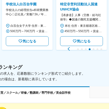
学校法人白百合学園
特定非営利活動法人国連
UNHCR協会
学校法人の経理担当※科研費業務
中心◇正社員／実働7.5h／年休
【表参道】人事（労務・給与社
130日／1881年創立の伝統女子
保等）◆国連の難民支援機関の
大学
活動を支える日本公式支援窓口
白百合女子大学 住所：東京都調布市緑ヶ丘1-25 勤務地最寄駅：京王線／仙川駅 受動喫煙対策：屋内全面禁煙 変更の範囲：会社の定める事業所
本社 住所：東京都港区南青山6-10-11 ウェスレーセンター3F 勤務地最寄駅：地下鉄各線／表参道駅 受動喫煙対策：屋内全面禁煙 変更の範囲：会社の定める事業所（リモートワーク含む）
◆正職員登用前提
500万円～700万円 ＜賃金形態＞ 月給制 ＜賃金内訳＞ 月額（基本給）：280,000円～430,000円 ＜月給＞ 280,000円～430,000円 ＜昇給有無＞ 有 ＜残業手当＞ 有 ＜給与補足＞ ※年齢・過去の経験に基づき、本学規定に合わせ決定 【残業手当】有 /残業時間に応じて全額支給（※想定年収に含む） 【各種手当】扶養手当/住宅手当/通勤手当 等 【賞与】年2回（6月、12月） 【昇給】年1回（4月） 賃金はあくまでも目安の金額であり、選考を通じて上下する可能性があります。 月給(月額)は固定手当を含めた表記です。
450万円～550万円 ＜賃金形態＞ 月給制 ＜賃金内訳＞ 月額（基本給）：340,000円～420,000円 ＜月給＞ 340,000円～420,000円 ＜昇給有無＞ 有 ＜残業手当＞ 有 ＜給与補足＞ ※能力・経験によって決定します。 ■賞与あり（業績評価に応じて支給） 賃金はあくまでも目安の金額であり、選考を通じて上下する可能性があります。 月給(月額)は固定手当を含めた表記です。
気になる
気になる
ランキング
載中の求人を、応募数順にランキング形式でご紹介します。
数の場合は、新着順に表示しています。
教育／スクール／研修／塾講師／専門学校／英会話学校