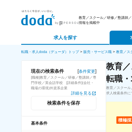
教育／スクール／研修／塾講師／
情報を掲載中
求人を探す
詳細条件から探す
エージェ
転職・求人doda（デューダ）トップ
販売・サービス職
教育／ス
教育／
新着求人から探す
スカウト
[
]
現在の検索条件
条件変更
転職・
[職種]教育／スクール／研修／塾講師／専
求人特集から探す
パートナ
門学校／英会話学校 [詳細条件](会社・
教育／スクール
職場の環境)外資系企業
詳細を見る
求人検索条件に
検索条件を保存
積極採
基本条件