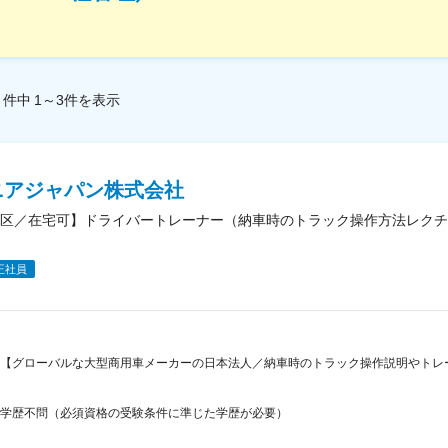
件中
1～3
件
を表示
ニアジャパン株式会社
区／在宅可】ドライバートレーナー（納車時のトラック操作方法レクチ
正社員
【グローバルな大型商用車メーカーの日本法人／納車時のトラック操作説明やトレ
学歴不問（必須資格の受験条件に準じた学歴が必要）