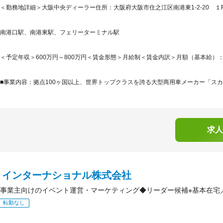
＜勤務地詳細＞大阪中央ディーラー住所：大阪府大阪市住之江区南港東1-2-20 １F
南港口駅、南港東駅、フェリーターミナル駅
＜予定年収＞600万円～800万円＜賃金形態＞月給制＜賃金内訳＞月額（基本給）：314,4
■事業内容：拠点100ヶ国以上、世界トップクラスを誇る大型商用車メーカー「スカ
求人
Ｎインターナショナル株式会社
事業主向けのイベント運営・マーケティング◆リーダー候補※基本在宅／
転勤なし