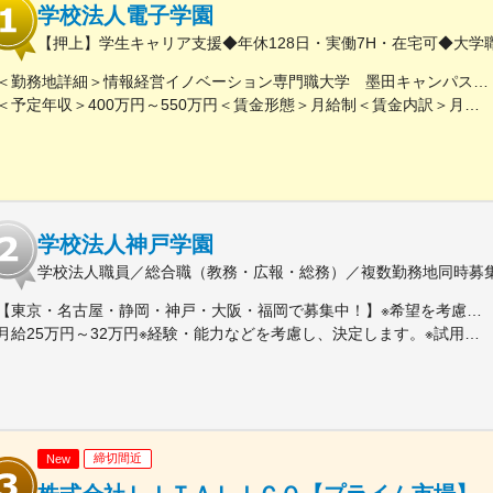
学校法人電子学園
【押上】学生キャリア支援◆年休128日・実働7H・在宅可◆大
＜勤務地詳細＞情報経営イノベーション専門職大学 墨田キャンパス住所：東京都墨田区文花1-18-13 墨田キャンパス勤務地最寄駅：京成押上線／押上駅受動喫煙対策：敷地内喫煙可能場所あり変更の範囲：会社の定める事業所
＜予定年収＞400万円～550万円＜賃金形態＞月給制＜賃金内訳＞月額（基本給）：237,500円～350,000円その他固定手当/月：17,000円＜月給＞254,500円～367,000円＜昇給有無＞有＜残業手当＞有＜給与補足＞※給与詳細は、年齢や能力等を考慮の上決定致します。■昇給：年1回（4月）■賞与：年2回（7月・12月）■モデル年収：30歳 500万円（入社2年目）35歳 570万円（入社2年目）※モデル年収には賞与、時間外手当（平日時間外月30時間、休日時間外年8日間）を含みます賃金はあくまでも目安の金額であり、選考を通じて上下する可能性があります。月給(月額)は固定手当を含めた表記です。
学校法人神戸学園
学校法人職員／総合職（教務・広報・総務）／複数勤務地同時募
【東京・名古屋・静岡・神戸・大阪・福岡で募集中！】※希望を考慮して決定します・東京都中央区日本橋堀留町2-3-14 堀留THビル 7階・東京都中央区日本橋堀留町1-9-8 人形町PREXビル 10階・東京都中央区日本橋小伝馬町15-14 日本橋F BUSINESS CUBE 5階・東京都中央区築地5-6-10 浜離宮パークサイドプレイス２F 中央美術学園築地・東京都練馬区関町北2丁目34-12 中央美術学園武蔵関・東京都文京区小石川2-12-4 中央美術学園小石川・東京都江東区富岡1-13-6 中央美術学園門前仲町・愛知県名古屋市熱田区金山町1丁目11－8 明美文化服装専門学校・大阪府大阪市北区梅田1丁目12番12号 東京建物梅田ビル 12階・兵庫県神戸市東灘区向洋町中1丁目15 専門学校アートカレッジ神戸、神戸動植物環境専門学校・兵庫県神戸市東灘区御影山手1丁目18-1 頌栄短期大学、頌栄幼稚園・静岡県静岡市駿河区曲金6-4-6 プロスペラ学院ビジネス専門学校・福岡県福岡市南区大橋4-13-27 西日本アカデミー専門学校
月給25万円～32万円※経験・能力などを考慮し、決定します。※試用期間中（3ヵ月）も同条件。
締切間近
New