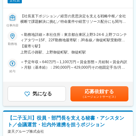
正社員
あります。
◇UIJターン歓迎＆社宅相談可能：
遠方から移住される方には、当法人借り上げの住宅提供も可能な
【社長直下ポジション／経営の意思決定を支える戦略中枢／全社
ので、ご相談ください。
横断で課題解決に挑む／特命案件や経営リソース配分にも関与／
仕事内容
再エネ×スマートホームで急成長中のエネルギーテック企業／成果
【当法人について】
重視の評価制度／柔軟な働き方と充実の福利厚生】
◇横断的に多くの施設を運営：
＜勤務地詳細＞本社住所：東京都台東区上野3-24-6 上野フロンテ
クリニックのほか、介護老人保健施設・デイケアセンター・グル
ィアタワー15F、22F勤務地最寄駅：JR各線／御徒町駅受動喫煙
■求人概要：社長直下で経営の意思決定を支える「社長室長」とし
勤務地
ープホーム・訪問看護ステーション・へルパーステーションを経
対策：屋内全面禁煙変更の範囲：会社の定める事業所
【最寄り駅】
て、経営課題の整理・提案、社内外の調整、特命事項への対応な
営し地域の医療福祉に貢献しています。
上野広小路駅、上野御徒町駅、御徒町駅
ど、全社横断的な視点で多岐にわたる業務を担っていただきま
◇地域密着の医療法人：
す。経営の最前線で、スピード感と柔軟性を持って動ける方を歓
八戸市南郷地区で、医療・福祉施設を運営しております。
＜予定年収＞640万円～1,100万円＜賃金形態＞月給制＜賃金内訳
迎します。
利用者様の気持ちを第一に考え、ご家族様、地域の皆様と共に手
＞月額（基本給）：290,000円～429,000円その他固定手当/月：
給与
を取り合いながら、施設の運営に取り組んで参ります。
55,000円固定残業手当/月：82,000円～154,000円（固定残業時間
■業務詳細：
◇約38年の運営実績：
30時間0分/月）超過した時間外労働の残業手当は追加支給＜月給
・社長の意思決定に関する壁打ち・ディスカッションの実施
1988年設立で約40年近い運営実績があり、八戸エリアで医療・介
＞427,000円～638,000円（一律手当を含む）＜昇給有無＞有＜残
・社長が外部企業と面談後のフォロー（情報整理・アクション落
護サービスを複数展開している地域密着型の医療法人です。
業手当＞有＜給与補足＞＜賃金内訳＞月額（基本給）：290,000
応募依頼する
とし込み・社内展開）
気になる
大手チェーンではありませんが、長年地域に根差して運営してい
円～429,000円ライフプラン手当：55,000円固定残業手当/月：
（エージェントサービス）
・社長宛に寄せられる案件についての優先順位付け、進捗管理
る安定法人です。
82,000円～154,000円 （固定残業時間30時間or40時間）■通常
・会社全体の重要課題を俯瞰的に把握し、経営リソースの配分を
賞与：年2回（会社業績、個人の実績に基づき決定）■自社発電お
補佐
変更の範囲：当法人関連施設の業務
日様賞与：年2回賃金はあくまでも目安の金額であり、選考を通じ
・特命事項への柔軟かつ迅速な対応（調査、資料作成、交渉支援
て上下する可能性があります。月給(月額)は固定手当を含めた表記
【二子玉川】役員・部門長を支える秘書・アシスタン
等）
です。
ト／会議運営・社内外連携を担うポジション
・必要に応じた社内外ステークホルダーとの調整・連携
楽天グループ株式会社