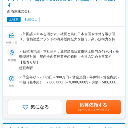
フォトレジストの性能を高めると、より微細な溝をウエハに刻む
す
司も「さん」づけで呼ぶフラットな組織です。社員の成長のため
ことができ、当社は製品開発を通じて、半導体の集積度向上の歴
にも、「失敗を恐れずにチャレンジする」という文化がありま
西酒造株式会社
史に貢献してきました。そして、今後の将来においても更に新規
す。年齢・社歴に関係なく、若い社員一人ひとりが経営者の視点
価値を世の中へ発信し続けていくことが使命です。
正社員
転勤なし
で業務に取り組んでいます。全員が同じビジョンを共有し、一人
ひとりが自分の裁量で仕事を進めます。
変更の範囲：会社の定める業務
～外国語スキルを活かす／社長と共に日本全国や海外を飛び回
■特徴・魅力：
り、老舗酒造ブランドの海外販路拡大を担う／高い技術力を持つ
・顧客は日本を代表する大手メーカーが多いため、大きなビジネ
仕事内容
酒造メーカー！／戦略立案から実際の商談まで担当するやりがい
スを仕掛けることができており、売り上げも拡大傾向。順調に業
～
績を伸ばしています。
＜勤務地詳細＞本社住所：鹿児島県日置市吹上町与倉4970-17 受
・いわゆる汎用メモリ等は扱っていないため、価格と納期が勝負
動喫煙対策：屋内全面禁煙変更の範囲：会社の定める事業所
■当社について：
勤務地
の販売手法では勝負していません。
【最寄り駅】
◇当社は「富乃宝山」「吉兆宝山」などの宝山シリーズを展開す
日本でまだ知られていない海外の高付加価値志向の商品をライン
慈眼寺駅
る1845年創業の酒造メーカーです。
ナップしている点が強みであり、競合他社の商社との違いです。
◇現在焼酎／日本酒／ウイスキー／ワインの製造を手掛け、クラ
また、製品毎に技術部隊も存在しており、技術サポートが整って
＜予定年収＞700万円～900万円＜賃金形態＞年俸制＜賃金内訳＞
フト規模ながら唯一無二の取り組みで国内外でブランド価値を高
いる点も顧客からの圧倒的な信頼感を勝ち得ている一要因となっ
年額（基本給）：7,000,000円～9,000,000円＜月額＞583,333円
く評価されています。
給与
ています。
～750,000円（12分割）＜昇給有無＞有＜残業手当＞有＜給与補
足＞■昇給：年1回賃金はあくまでも目安の金額であり、選考を通
■仕事内容：
■働き方：
じて上下する可能性があります。月給(月額)は固定手当を含めた表
◇海外市場の販路拡大を企画、推進を担当します。そして日本の
出社と在宅勤務のハイブリッドです。週2～3回程度の在宅勤務が
記です。
応募依頼する
酒文化を世界での定着を目指します。
気になる
可能です。
（エージェントサービス）
※展開のメインターゲットとなる市場はアメリカ、アジアを想定
◇東京、鹿児島、海外出張が日常勤務で多く、社長秘書業務と並
変更の範囲：会社の定める職務（事務職、及び関連する職務）
行して海外事業を推進
※年に数回の海外出張が発生（月1～2回）