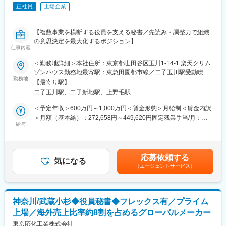
※入社直後は、1名の組織となるため、部下のマネジメント等は発
正社員
上場企業
生しません。
■当社について：電力会社からエネルギーテック企業へと進化し、
【複数事業を横断する役員を支える秘書／先読み・調整力で組織
再生可能エネルギー・スマートホーム・デジタル基盤の3軸で事業
の意思決定を最大化するポジション】
を展開。2030年には市場規模23兆円、2028年には契約件数100万
仕事内容
件・売上高1000億円を目指しています。創業者復帰により攻めの
事業拡大に伴い、役員の管掌領域・関係者・会議体が増加してい
＜勤務地詳細＞本社住所：東京都世田谷区玉川1-14-1 楽天クリム
経営へ転換し、「エネルギーフリー社会」の実現に挑戦をしてい
ます。役員の意思決定品質と実行速度を維持し、組織成果を最大
ゾンハウス勤務地最寄駅：東急田園都市線／二子玉川駅受動喫煙
る段階で、評価制度は成果重視で、挑戦がキャリアに直結する面
化するため、高い自走力とプロフェッショナリズムを備えた役員
勤務地
対策：屋内全面禁煙変更の範囲：会社の定める事業所（リモート
白味を体感できる環境です。スマートホーム事業も加速し、生活
【最寄り駅】
秘書を増員します。
ワーク含む）
者のエネルギー最適化を推進していくことで、社会に貢献してい
二子玉川駅、二子新地駅、上野毛駅
■業務詳細
きます。
（1）スケジュールマネジメント（優先度設計）
＜予定年収＞600万円～1,000万円＜賃金形態＞月給制＜賃金内訳
・役員のカレンダーを単に埋めるのではなく、優先度設計（入れ
＞月額（基本給）：272,658円～449,620円固定残業手当/月：
変更の範囲：会社の定める業務
る／断る／委任する／代替案を出す）まで踏み込んで最適化
給与
86,342円～142,380円（固定残業時間40時間0分/月）超過した時
・複数会議体・社内外の重要関係者を含む調整
間外労働の残業手当は追加支給＜月給＞359,000円～592,000円
・リスケ時の影響整理と代替案提示（最小の往復で前進させる）
（一律手当を含む）＜昇給有無＞有＜残業手当＞有＜給与補足＞※
（2）会議設計・意思決定支援
上記はあくまで想定であり、ご経験、スキルに応じ決定させて頂
応募依頼する
・重要会議の目的定義、アジェンダ設計、必要メンバー確定、事
気になる
きます。■給与改定年2回■賞与年2回■決算賞与有賃金はあくまで
（エージェントサービス）
前資料の回収・品質担保
も目安の金額であり、選考を通じて上下する可能性があります。
・役員が短時間で判断できるよう、論点・選択肢・前提・未確定
月給(月額)は固定手当を含めた表記です。
事項を整理
・会議後フォロー（宿題の可視化・期限設定・リマインド・関係
神奈川/武蔵小杉◆役員秘書◆フレックス有／プライム
者調整）
上場／海外売上比率約8割を占めるグローバルメーカー
（3）コミュニケーション／リレーション
・社内外のキーパーソンとの連絡・調整（礼節とスピードの両
東京応化工業株式会社