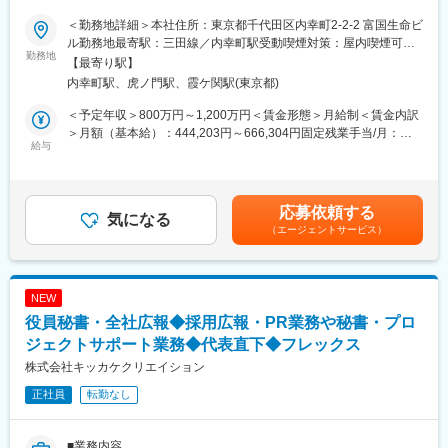
＼おすすめポイント／
＜勤務地詳細＞本社住所：東京都千代田区内幸町2-2-2 富国生命ビ
◇経営判断に近い距離で業務を支える中核ポジション！
ル勤務地最寄駅：三田線／内幸町駅受動喫煙対策：屋内喫煙可能
◇秘書業務に加え、総務・経理・人事まで横断的に関われる希少
勤務地
場所あり変更の範囲：会社の定める事業所
【最寄り駅】
な経験！
内幸町駅、虎ノ門駅、霞ケ関駅(東京都)
◇金融・外資系クライアント対応を通じ、高度なビジネススキル
を磨ける！
＜予定年収＞800万円～1,200万円＜賃金形態＞月給制＜賃金内訳
＞月額（基本給）：444,203円～666,304円固定残業手当/月：
■概要
給与
55,797円～83,696円（固定残業時間20時間0分/月）超過した時間
代表の側近として、秘書業務を中心にオフィス全体の運営を支え
外労働の残業手当は追加支給＜月給＞500,000円～750,000円（一
ていただきます。
律手当を含む）＜昇給有無＞有＜残業手当＞有＜給与補足＞※想定
経営者の思考や意思決定を間近で学びながら、実務を通じて高い
年収は基本給、固定残業代、および、支給賞与を含むあくまで目
応募依頼する
付加価値を発揮できるポジションです。
気になる
安となる金額です。※基本給その他の賃金は、選考を通じて前職で
（エージェントサービス）
の経験値/給与等を考慮し、上下する可能性があります。賃金はあ
■業務詳細
くまでも目安の金額であり、選考を通じて上下する可能性があり
・代表のスケジュール調整、アポイント対応、会食・出張手配、
ます。月給(月額)は固定手当を含めた表記です。
電話応対
NEW
・候補者の選考日程調整、結果回収など社内外との連絡・応対
役員秘書・全社広報◆採用広報・PR業務や秘書・プロ
・候補者情報のデータベース入力・管理、レジュメ作成（含英
訳）、各種リスト/報告書作成、サーチ等
ジェクトサポート業務◆代表直下◆フレックス
（能力と適正に応じ、順次以下業務も対応していただく場合有）
株式会社キッカケクリエイション
・経理：経費精算、請求書発行、入出金管理、決算資料作成
正社員
転勤なし
・人事：入退社手続き、給与管理（専属社労士との連絡）等
・庶務：来客対応、事務用品管理、システム周りに係る専属SEと
の連絡、契約書の製本/押印/発送、その他アドミ業務
■業務内容