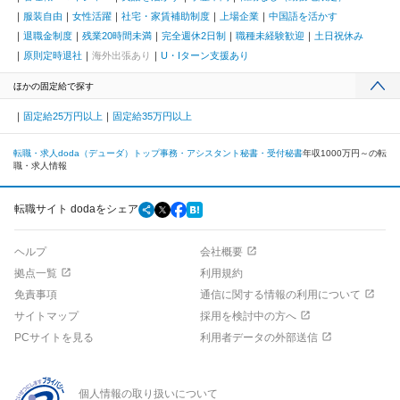
服装自由
女性活躍
社宅・家賃補助制度
上場企業
中国語を活かす
退職金制度
残業20時間未満
完全週休2日制
職種未経験歓迎
土日祝休み
原則定時退社
海外出張あり
U・Iターン支援あり
ほかの固定給で探す
固定給25万円以上
固定給35万円以上
転職・求人doda（デューダ）トップ
事務・アシスタント
秘書・受付
秘書
年収1000万円～の転
職・求人情報
転職サイト dodaをシェア
ヘルプ
会社概要
拠点一覧
利用規約
免責事項
通信に関する情報の利用について
サイトマップ
採用を検討中の方へ
PCサイトを見る
利用者データの外部送信
個人情報の取り扱いについて