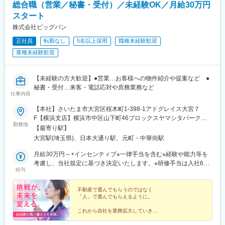
総合職（営業／秘書・受付）／未経験OK／月給30万円
スタート
株式会社ビッグバン
正社員
転勤なし
5名以上採用
職種未経験歓迎
業種未経験歓迎
【未経験の方大歓迎】●営業…お客様への物件紹介や提案など ●
秘書・受付…来客・電話応対や庶務業務など
仕事内容
【本社】さいたま市大宮区桜木町1-398-1アドグレイス大宮７
F【横浜支店】横浜市中区山下町46ブロックスヤマシタパーク
勤務地
303〈アクセス〉【本社】各線「大宮駅」より徒歩5分【横浜支
【最寄り駅】
店】みなとみらい線「日本大通り駅」より徒歩7分
大宮駅(埼玉県)、日本大通り駅、元町・中華街駅
月給30万円～+インセンティブ※一律手当を含む※経験や能力等を
考慮し、当社規定に基づき決定いたします。※研修手当は入社6ヶ
給与
月目まで支給。 7ヶ月目より月給25万円～+インセンティブ。＜
年収例＞【年収432万円】入社2年目/月給30万円+インセンティブ
+賞与（営業未経験）【年収602万円】入社3年目/月給32万円+イ
不動産で選んでもらうのではなく
「人」で選んでもらえるように。
ンセンティブ+賞与（営業未経験）
これから自社を業務拡大していき、
一緒に全国展開していける
新しい仲間を募集しています！