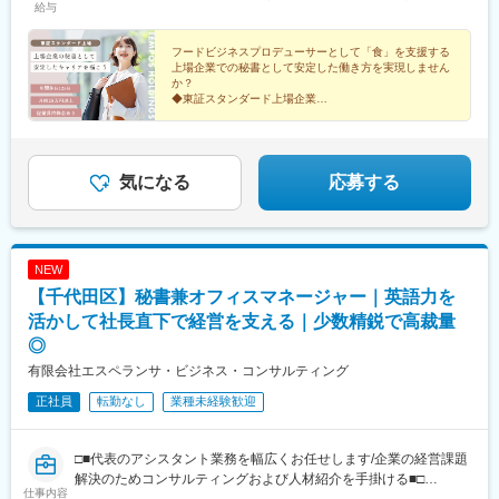
給与
楽しむこともできます。
ちら】月給30万円～+諸手当＋賞与年2回※上記は固定残業代20時
間（39,820円～）を含んだ金額です※試用期間3ヶ月（月給28万円
／固定残業代：20時間37,180円含）※年齢、経験などを考慮の
フードビジネスプロデューサーとして「食」を支援する
上場企業での秘書として安定した働き方を実現しません
上、決定します※固定残業時間を超えた分は別途全額支給いたしま
か？
す
◆東証スタンダード上場企業
◆飲食店経営の総合プロデュースを行う業界独自の存在
◆年休125日／残業少／社員持株制度あり…他
気になる
応募する
NEW
【千代田区】秘書兼オフィスマネージャー｜英語力を
活かして社長直下で経営を支える｜少数精鋭で高裁量
◎
有限会社エスペランサ・ビジネス・コンサルティング
正社員
転勤なし
業種未経験歓迎
□■代表のアシスタント業務を幅広くお任せします/企業の経営課題
解決のためコンサルティングおよび人材紹介を手掛ける■□
仕事内容