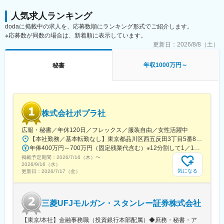
■当社の魅力：
【資源からインフラを支える／石灰石の国内生産量No.1】
人気求人ランキング
■業務の魅力：経営層の近くで秘書スキルを伸ばしながら、配属組
当社は、1939年、石炭・鉄鉱石などの製鉄原料の総合開発・安定
dodaに掲載中の求人を、応募数順にランキング形式でご紹介します。
織特有の調整業務にも関わることができます。日々の業務改善や
供給を目的として、現日本製鉄の鉱山部門から独立して設立され
※応募数が同数の場合は、新着順に表示しています。
提案が歓迎されるため、自分の働きかけが組織の効率化に直結し
ました。
やすい環境です。
更新日：
2026/8/8（土）
国内外で鉱山開発を手掛ける総合資源会社として、人々の生活を
根幹から支えています。
■キャリアパス：秘書として経営層に近い立場で経験を積みつつ、
年収1000万円～
秘書
※石灰石とは：
グローバル連携に触れられます。将来は秘書専門性の深化、部門
資源小国である日本において、エネルギー資源や金属鉱石は多く
アシスタントとしての役割拡大など、組織を支えるキャリアを描
を輸入に依存している中で、石灰石は「日本の数少ない自給天然
けます。
資源」として非常に重要視されています。
■企業魅力：当社は、東京都目黒区に本社を構える東証プライム上
変更の範囲：会社の定める業務
株式会社ポプラ社
場の大手電子機器メーカーです。主に自動車用LEDヘッドランプ
などの照明機器を中心に、電子デバイスや紫外線応用製品をグロ
広報・秘書／年休120日／フレックス／服装自由／女性活躍中
ーバルに展開。自動車照明分野では国内外で高いシェアを持ち、
【本社勤務／基本転勤なし】東京都品川区西五反田3丁目5番8号 JR目黒MARCビル12階（都営浅草線・JR山手線「五反田駅」より徒歩10分）
大手自動車メーカーに製品を供給しています。
年俸400万円～700万円（固定残業代含む）※12分割して1／12を月々支給※固定残業代は、時間外労働の有無に関わらず15時間分を、月3万円～5万1000円支給（基本給と等級に基づいて算出） 上記を超える法定時間外労働分は追加で支給
掲載予定期間：
2026/7/16（木）
〜
変更の範囲：会社の定める業務
2026/9/16（水）
気になる
更新日：
2026/7/17（金）
三菱UFJモルガン・スタンレー証券株式会社
【東京/本社】金融事務職（投資銀行本部配属）◆庶務・秘書・ア