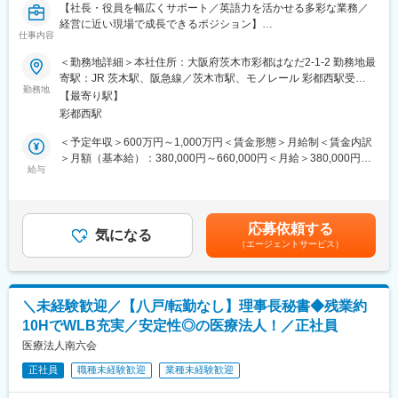
ーチ・ファームの金融業界専門チームを率いてリサーチ業務に従
【社長・役員を幅広くサポート／英語力を活かせる多彩な業務／
・未経験からでも、広報・PRや採用アシスタントとしてのキャリ
事した後、1999年に当社を設立し、現在に至ります。
経営に近い現場で成長できるポジション】
アを築ける
仕事内容
・国家規模のDX推進や官民流動化など、社会的意義の大きな事業
変更の範囲：会社の定める業務
■業務概要：
＜勤務地詳細＞本社住所：大阪府茨木市彩都はなだ2-1-2 勤務地最
に携われる
当社の社長・役員をサポートする秘書業務を中心に、対外的な顧
寄駅：JR 茨木駅、阪急線／茨木市駅、モノレール 彩都西駅受動
・自身のメディア露出や発信が、直接的に会社の採用力強化・ブ
客応対や社長室での広報・IR・経営企画業務など、幅広いバック
勤務地
喫煙対策：敷地内全面禁煙変更の範囲：無
ランディングに繋がる
【最寄り駅】
オフィス業務を担当いただきます。一般的な「秘書」の枠にとど
・代表直下のため、経営層や業界トップクラスの有識者の思考に
彩都西駅
まらず、会社の経営を支える多角的な役割を担っていただくポジ
触れ、スピード感を持って学べる
ションです。
＜予定年収＞600万円～1,000万円＜賃金形態＞月給制＜賃金内訳
・スタートアップならではの裁量の大きさと成長実感
＞月額（基本給）：380,000円～660,000円＜月給＞380,000円～
・充実の福利厚生と働きやすいオフィス環境
■業務詳細：
給与
660,000円＜昇給有無＞有＜残業手当＞有＜給与補足＞想定年収
主な業務は、社長・役員のスケジュール調整、出張や会議等の各
は月給・賞与等を含みます。賃金はあくまでも目安の金額であ
変更の範囲：会社の定める業務
種手配、パワーポイント等を用いた資料作成、請求書処理、メー
り、選考を通じて上下する可能性があります。月給(月額)は固定手
ルや書類の英語での対応（翻訳ツール利用可）など秘書業務全般
当を含めた表記です。
応募依頼する
です。また、海外顧客を含む対顧客応対や、社長室として広報活
気になる
（エージェントサービス）
動、IR資料の作成・サポート、経営企画関連の業務にも参画いた
だきます。業務を通じて、英語力やコミュニケーションスキル、
ビジネスマナー、資料作成力など幅広い能力を実践的に高めるこ
とが可能です。
＼未経験歓迎／【八戸/転勤なし】理事長秘書◆残業約
10HでWLB充実／安定性◎の医療法人！／正社員
■組織構成：
社長室配属となり、複数の役員や関係部門と連携しながら業務を
医療法人南六会
進めます。
正社員
職種未経験歓迎
業種未経験歓迎
■業務の魅力：