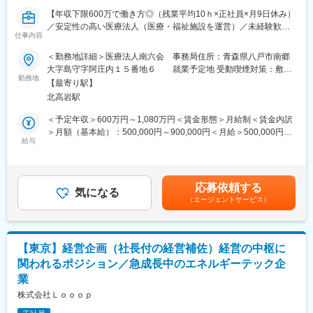
経営陣と近い距離で働きながら、会社の意思決定や事業運営に直
【年収下限600万で働き方◎（残業平均10ｈ×正社員×月9日休み）
結する業務に関われます。柔軟な対応力や高い事務処理能力な
／安定性の高い医療法人（医療・福祉施設を運営）／未経験歓
ど、成長の機会が豊富です。
仕事内容
迎！秘書検定資格者は大歓迎です。】
＜勤務地詳細＞医療法人南六会 事務局住所：青森県八戸市南郷
■就業環境：
【メインミッション】
大字島守字阿庄内１５番地６ 就業予定地 受動喫煙対策：敷地
大阪府茨木市に本社を置き、公共交通機関・自家用車通勤いずれ
当法人理事長の秘書として、当法人全体の業務がスムーズに遂行
勤務地
内全面禁煙変更の範囲：会社の定める事業所
も可能。社員食堂や福利厚生制度、社宅・単身赴任手当、退職金
【最寄り駅】
できるよう当理事長を側面からサポートしていただきます。
制度も整備されています。完全週休二日制・年間休日124日でワ
北高岩駅
■業務詳細：
ークライフバランスも実現しやすい環境です。
◎当法人理事長の業務補助
＜予定年収＞600万円～1,080万円＜賃金形態＞月給制＜賃金内訳
◎当法人理事長のスケジュール管理など
＞月額（基本給）：500,000円～900,000円＜月給＞500,000円～
■想定されるキャリアパス：
◎月１回以上の同行出張あり（土、日曜日の同行を含む）
給与
900,000円＜昇給有無＞無＜残業手当＞有＜給与補足＞※今までの
秘書業務での経験をもとに、広報やIR、経営企画など管理部門の
◎その他、付随する業務
ご経験や資格等を考慮の上、決定します。■賞与：年2回（計2か
専門性を高めるキャリアパスが描けます。経営層に近い立場で業
月分を想定）賃金はあくまでも目安の金額であり、選考を通じて
務経験を積むことで、将来的には社内外で活躍の幅を広げること
【働きやすい就業環境】
上下する可能性があります。月給(月額)は固定手当を含めた表記で
も可能です。
応募依頼する
◇秘書未経験歓迎：
気になる
す。
（エージェントサービス）
基本的なPCスキル（Word、Excel）があれば、秘書の経験は不要
■企業の特徴/魅力：
です。入社後に少しずつ秘書業務を覚えていただきますので安心
当社は安定した経営基盤を有し、従業員の働きやすさと成長を大
してください。
切にする企業風土が根付いています。多様な分野での経験を活か
◇月9日休み＆残業月平均10時間：
し、積極的にチャレンジできる環境が整っています。
【東京】経営企画（社長付の経営補佐）経営の中枢に
定時17：30＆残業少な目なので、プライベートな時間も大切にし
関われるポジション／急成長中のエネルギーテック企
ながら就業することが可能です。ワークライフバランスを重視す
変更の範囲：会社の定める業務
業
る方におすすめです。
◇無料駐車場あり：
株式会社Ｌｏｏｏｐ
通勤にはマイカーの利用可能です。施設内に無料駐車場の用意も