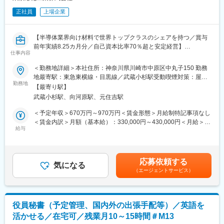
立）
正社員
上場企業
・役員の意図や温度感を汲み取り、関係者に誤解なく伝達
・必要に応じた訪問／会食等の手配（機密配慮・事故防止）
（4）オペレーション／総務系の実務（正確性）
【半導体業界向け材料で世界トップクラスのシェアを持つ／賞与
・出張手配、会議室、旅程、経費精算、稟議、支払い等の運用
前年実績8.25カ月分／自己資本比率70％超と安定経営】
・秘書業務に関わるツール運用・改善（定型の自動化・テンプレ
仕事内容
整備など）
◆職務内容
＜勤務地詳細＞本社住所：神奈川県川崎市中原区中丸子150 勤務
（5）特命対応（状況判断力）
ご入社後は営業本部、開発本部、材料事業本部のいずれかにおい
地最寄駅：東急東横線・目黒線／武蔵小杉駅受動喫煙対策：屋内
・突発対応（予定変更・緊急会議・対外対応）に対し、冷静に優
て担当秘書として従事し、役員の業務遂行を円滑に支える各種業
勤務地
全面禁煙変更の範囲：会社の定める事業所
先順位付けし、関係者を動かす
【最寄り駅】
務を担っていただくことを想定しております。
・指示が抽象でも意図を汲み、形にして返す（最小の往復で前
武蔵小杉駅、向河原駅、元住吉駅
【具体的な業務内容の例】
進）
・スケジュール調整
＜予定年収＞670万円～970万円＜賃金形態＞月給制特記事項なし
■組織構成
・来客、会議対応
＜賃金内訳＞月額（基本給）：330,000円～430,000円＜月給＞
役員直下のため、スピード感と柔軟性が求められます。一方で秘
・出張手配等の業務
給与
330,000円～430,000円＜昇給有無＞有＜残業手当＞有＜給与補足
書としての裁量も大きく、業務設計（仕組み化）によって成果と
・関係部門および社外関係者との高度な調整、連携
＞※上記は諸手当・残業代除く※ご経験に拠ります・賞与実績：年
負荷の両立が可能です。高い機密性を扱うため、プロフェッショ
・他拠点への出張（週2～3回程度）を通じた現地対応や情報連携
2回(計8.25カ月分、前年度実績)・給与改定：年1回（4月）・諸手
ナルとしての倫理観と信頼が前提になります。
（主に寒川にあるTOK技術革新センターへの日帰り出張が週2～3
当：別途該当項目欄に記載賃金はあくまでも目安の金額であり、
＜ミッション＞
応募依頼する
回あります）
気になる
選考を通じて上下する可能性があります。月給(月額)は固定手当を
・役員の時間と意思決定を最適化し、重要テーマの推進を加速す
（エージェントサービス）
将来的には社長秘書業務のバックアップも視野に入れています。
含めた表記です。
る（【忙しさ】を処理するのではなく、【成果】をつくる）。
※複数役員を1名で担当（主担当と副担当がいるので業務のカバー
・重要会議・重要関係者対応を、先読み・段取り・情報整流化で
は可能）
設計し、役員が最高のパフォーマンスを発揮できる状態をつく
る。
役員秘書（予定管理、国内外の出張手配等）／英語を
◆募集背景
・高い機密性と正確性を守りながら、スピードと品質を両立す
活かせる／在宅可／残業月10～15時間＃M13
現在、役員の活動領域の拡大および業務の過密化に伴い、秘書業
る。