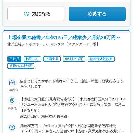
気になる
応募する
上場企業の秘書／年休125日／残業少／月給28万円～
株式会社テンポスホールディングス【スタンダード市場】
正社員
転勤なし
上場企業
5名以上採用
職種未経験歓迎
業種未経験歓迎
秘書としてのサポート業務を中心に、適性・希望・経験に応じて
お任せします。
仕事内容
【本社（大田区）/最寄駅徒歩3分】・東京都大田区東蒲田2-30-17
サンユー東蒲田ビル7階＜交通アクセス＞・京浜急行電鉄「京急蒲
勤務地
田駅」より徒歩3分・JR各線・東急「蒲田駅」より徒歩13分＼都
【最寄り駅】
心ならではの魅力と下町情緒を併せ持つ大田区エリア／大田区は
京急蒲田駅、梅屋敷駅(東京都)
都心や空港方面へのアクセスが良く、通勤にも便利なエリアで
す。都心でありながら、どこか懐かしさを感じる街並みも魅力の
月給28万円～+諸手当＋賞与年2回※上記は固定残業代20時間
ひとつ。商業施設も多く、ランチ時や仕事帰りにショッピングを
（37,180円～）を含んだ金額です【職種・業界経験のある方はこ