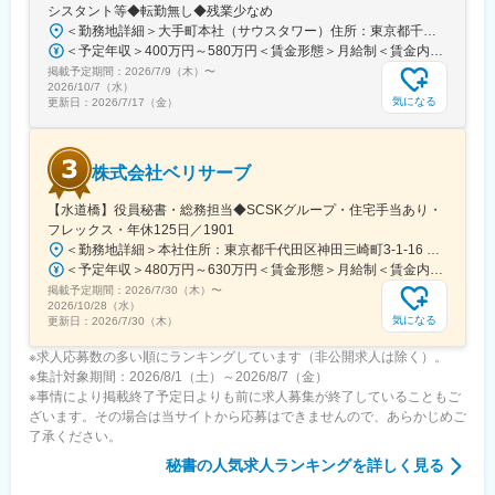
シスタント等◆転勤無し◆残業少なめ
＜勤務地詳細＞大手町本社（サウスタワー）住所：東京都千代田区大手町1-9-7 大手町フィナンシャルシティ サウスタワー勤務地最寄駅：各線／大手町駅受動喫煙対策：屋内全面禁煙変更の範囲：会社の定める事業所（リモートワーク含む）
＜予定年収＞400万円～580万円＜賃金形態＞月給制＜賃金内訳＞月額（基本給）：230,000円～371,000円＜月給＞230,000円～371,000円＜昇給有無＞有＜残業手当＞有＜給与補足＞※賞与・残業時間含みます。※経験、能力等を考慮の上当社規程により決定いたします。※賞与 年2回（6月・12月）／昇給 年1回（10月）賃金はあくまでも目安の金額であり、選考を通じて上下する可能性があります。月給(月額)は固定手当を含めた表記です。
掲載予定期間：
2026/7/9（木）
〜
2026/10/7（水）
気になる
更新日：
2026/7/17（金）
株式会社ベリサーブ
【水道橋】役員秘書・総務担当◆SCSKグループ・住宅手当あり・
フレックス・年休125日／1901
＜勤務地詳細＞本社住所：東京都千代田区神田三崎町3-1-16 神保町北東急ビル9F勤務地最寄駅：JR総武線／水道橋駅受動喫煙対策：屋内全面禁煙
＜予定年収＞480万円～630万円＜賃金形態＞月給制＜賃金内訳＞月額（基本給）：240,000円～297,000円＜月給＞240,000円～297,000円＜昇給有無＞有＜残業手当＞有＜給与補足＞■賞与：年2回 2025年度実績：5.9ヶ月■昇給：年1回賃金はあくまでも目安の金額であり、選考を通じて上下する可能性があります。月給(月額)は固定手当を含めた表記です。
掲載予定期間：
2026/7/30（木）
〜
2026/10/28（水）
気になる
更新日：
2026/7/30（木）
※求人応募数の多い順にランキングしています（非公開求人は除く）。
※集計対象期間：2026/8/1（土）～2026/8/7（金）
※事情により掲載終了予定日よりも前に求人募集が終了していることもご
ざいます。その場合は当サイトから応募はできませんので、あらかじめご
了承ください。
秘書
の人気求人ランキングを詳しく見る