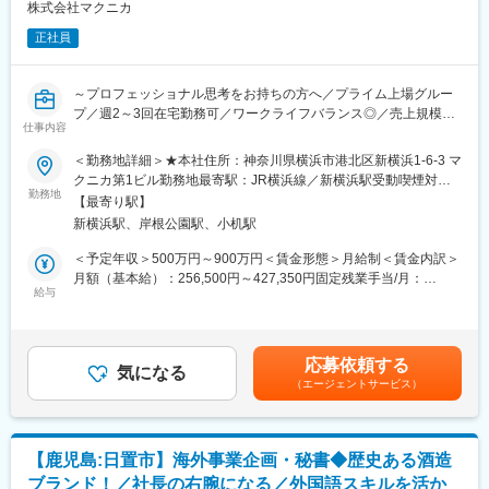
務は高度化・増加しており、正確かつ迅速な対応に加え、適切な
株式会社マクニカ
情報管理および高度な調整力が求められています。体制強化のた
変更の範囲：会社の定める業務
正社員
め増員を希望しております。
◆推奨条件
～プロフェッショナル思考をお持ちの方へ／プライム上場グルー
・高いコミュニケーション能力
プ／週2～3回在宅勤務可／ワークライフバランス◎／売上規模1
・上位者視点で物事を先読みし、主体的に課題解決を図る姿勢
仕事内容
兆円を超える安定した基盤あり～
・社内外関係者との信頼関係を構築できる対人折衝力
＜勤務地詳細＞★本社住所：神奈川県横浜市港北区新横浜1-6-3 マ
・ホスピタリティ精神
■業務内容
クニカ第1ビル勤務地最寄駅：JR横浜線／新横浜駅受動喫煙対
当社の役員秘書として、以下の業務をお任せします。
勤務地
策：敷地内全面禁煙変更の範囲：株式会社マクニカ（会社の定め
◆組織構成
【最寄り駅】
（1）スケジュール管理、国内・海外の出張手配、顧客先アポイン
る営業所・事業所）、 関連会社、及び労働者の自宅
管理職2名＋一般社員5名の計7名（30代前半～60代（男女それぞ
新横浜駅、岸根公園駅、小机駅
ト調整、電話応対、資料作成、挨拶状、礼状等の作成など。
れ在籍））
（2）重要クライント訪問に際して役員同席依頼が多く入るため、
＜予定年収＞500万円～900万円＜賃金形態＞月給制＜賃金内訳＞
営業担当者及び関連部署とのコミュニケーションが多く発生しま
月額（基本給）：256,500円～427,350円固定残業手当/月：
※半導体デバイスの製造工程では、フォトリソグラフィという技術
す。
給与
43,610円～76,500円（固定残業時間20時間0分/月）超過した時間
を用いてシリコンウエハ上に微細な溝を刻み、そこに回路を形成
（3）早朝、夜の対応や社外へのアポイント同行はほぼありませ
外労働の残業手当は追加支給＜月給＞300,110円～503,850円（一
します。私ども東京応化工業はこの工程で使用する様々なフォト
ん。
律手当を含む）＜昇給有無＞有＜残業手当＞有＜給与補足＞※役割
レジストの開発・製造・販売を事業の柱として成長してきた企業
残業時間は10～15時間程度とワークライフバランスも充実した働
加給として20時間/月分を定額支給、超過時間分は全額支給■賞
です。
応募依頼する
き方が可能です。
気になる
与：年2回 ※5.6ヵ月（一律支給）に加えて、業績に応じて＋αの
「半導体用フォトレジスト製品」はグローバルニッチトップ企業
（エージェントサービス）
（4）制服はなく、オフィスカジュアルとなります。
支給がございます。賃金はあくまでも目安の金額であり、選考を
100選に認定。海外の売上比率は全体売上の80%近くを占めてお
※新横浜地区には、マクニカ第1ビル、第2ビルの2か所にオフィス
通じて上下する可能性があります。月給(月額)は固定手当を含めた
り、アジアを中心に北米・ヨーロッパのマーケットがメインフィ
がございます。
表記です。
ールド。海外を主戦場とした新規事業をつくる動きや、海外事業
に資金と人材を投資する動きも活発化。グローバル人材開発にも
【鹿児島:日置市】海外事業企画・秘書◆歴史ある酒造
■募集ポジションについて：
積極的です。
ブランド！／社長の右腕になる／外国語スキルを活か
職場環境は、元気・活気が溢れる、穏やかな明るい職場です。上