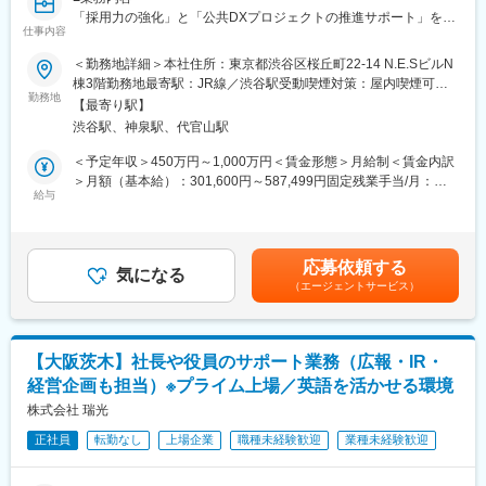
「採用力の強化」と「公共DXプロジェクトの推進サポート」を軸
■組織構成
仕事内容
に、フロント業務からバックオフィスまで幅広くお任せします。
コンサルタント、リサーチャー、アシスタントで構成する少数精
鋭体制です。
＜勤務地詳細＞本社住所：東京都渋谷区桜丘町22-14 N.E.SビルN
◎採用広報・PR業務
役割分担はしつつも、相互にサポートし合う距離感の近い組織
棟3階勤務地最寄駅：JR線／渋谷駅受動喫煙対策：屋内喫煙可能
・採用広報関連業務全般
勤務地
で、主体性を尊重します。
場所あり変更の範囲：会社の定める事業所
【最寄り駅】
・役員が行う採用面接への同席、採用業務アシスタント
渋谷駅、神泉駅、代官山駅
・各種メディアに対する取材対応のサポート、プレスリリースの
■働き方
進行サポート
就業時間は9:00～18:00（超過勤務約１時間/日）、完全週休二日
＜予定年収＞450万円～1,000万円＜賃金形態＞月給制＜賃金内訳
制でメリハリある働き方が可能です。
＞月額（基本給）：301,600円～587,499円固定残業手当/月：
◎秘書・プロジェクトサポート業務
給与
少人数のため柔軟な調整もしやすく、業務の優先順位を自ら考え
73,400円～182,916円（固定残業時間45時間0分/月）超過した時
・来客対応
て動ける環境です。
間外労働の残業手当は追加支給＜月給＞375,000円～770,415円
・役員のタスク、スケジュール管理、連絡関連の取りまとめ
（一律手当を含む）＜昇給有無＞有＜残業手当＞有＜給与補足
・役員との社内外の打ち合わせ（大手企業や政府機関関係者な
■当社について
＞・昇給：年2回（3月,9月）・賞与：5月、11月※経験・スキルを
応募依頼する
ど）への同席
気になる
主に金融エグゼクティブ層に特化したサーチ型人材紹介会社で
考慮の上、当社規定により決定いたします。賃金はあくまでも目
（エージェントサービス）
・慶弔、贈答関連の手配
す。
安の金額であり、選考を通じて上下する可能性があります。月給
・その他、庶務業務
1999年設立以来、投資銀行や保険、ファンドなど幅広い金融機関
(月額)は固定手当を含めた表記です。
と信頼関係を構築
■期待する役割・ミッション
質を重視した少数精鋭の体制で、経営の中枢を人材面から支援し
【大阪茨木】社長や役員のサポート業務（広報・IR・
当社の「顔」として魅力を外部へ発信し、採用力の最大化に貢献
ています。
経営企画も担当）※プライム上場／英語を活かせる環境
していただくことです。また、政府・公共機関への展開という新
規模よりも「情報の内容」「クオリティ」を重要視した人材サー
たなフェーズを迎えた当社において、代表が事業推進に集中でき
株式会社 瑞光
ビス提供に注力できるビジネスモデルも魅力です。
る環境を構築し、会社の成長を多角的にサポートしていただきま
正社員
転勤なし
上場企業
職種未経験歓迎
業種未経験歓迎
す。
■代表の梅田氏について：
慶応義塾大学を卒業後、グローバルトップのエグゼクティブ・サ
■本ポジションの魅力