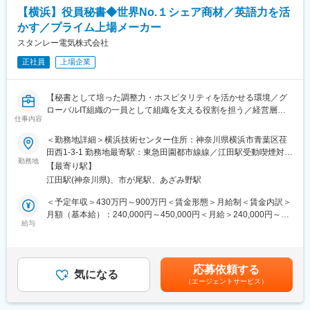
・取締役のスケジュール、会議、出張の調整・管理
す。
【横浜】役員秘書◆世界No.１シェア商材／英語力を活
・メール対応、報告書の作成・準備
◇国際的な酒類品評会で日本1位を獲得した確かな技術力を有して
かす／プライム上場メーカー
・会食、社内外イベントの調整 など
おります。
・取締役会事務局の運営
スタンレー電気株式会社
◇直近ではお客様に近いサービス展開を目指し、ウイスキーのオ
※役員：社外取締役含め10名程度
ーナーズカスク事業や蔵直営オリジナル商品のECサイト運営、ホ
正社員
上場企業
テル事業などもスタートしています。
■ポジションの魅力：
◇2026年にはウイスキー蒸留所を核としたリゾート施設も準備中
・役員の近くで、経営判断や事業運営の現場を学ぶことができま
です。
【秘書として培った調整力・ホスピタリティを活かせる環境／グ
す。
ローバルIT組織の一員として組織を支える役割を担う／経営層に
・国内拠点、外部関係先との連携を通じて業務経験を積むことが
仕事内容
変更の範囲：会社の定める業務
近いポジションでキャリアが積める】
できます。
＜勤務地詳細＞横浜技術センター住所：神奈川県横浜市青葉区荏
・秘書業務に加え、経営サポート、社内外調整など、幅広い業務
スタンレーグループの面光源プロジェクト（面発光リアランプな
田西1-3-1 勤務地最寄駅：東急田園都市線線／江田駅受動喫煙対
に携わることができます。
どの開発部門）で、統括部役員の秘書として経営層を支えなが
勤務地
策：屋内全面禁煙変更の範囲：会社の定める事業所
【最寄り駅】
ら、部門の事務・調整業務にも関わるポジションです。
■組織構成：
江田駅(神奈川県)、市が尾駅、あざみ野駅
4名（女性2名、男性2名）
■業務内容：役員のスケジュール管理と日程調整を中心に、国内外
＜予定年収＞430万円～900万円＜賃金形態＞月給制＜賃金内訳＞
30代～40代のメンバーが在籍しております。
のグループ会社や社内関係者との調整を行い、優先度を踏まえた
月額（基本給）：240,000円～450,000円＜月給＞240,000円～
予定管理を行います。加えて、出張や会食に関する交通・宿泊手
給与
450,000円＜昇給有無＞有＜残業手当＞有＜給与補足＞※スキル・
■就業環境：
配、会議準備、経費精算など、業務が滞りなく進むよう一連の事
経験に応じて前後する場合がございます。※下記手当あり(いずれ
・在宅勤務：規程上、月6日まで使用可能
務を正確に処理します。社外来客時は受付・案内や会議室準備を
も会社規定に基づき支給)子ども手当／住宅手当／時間外手当／通
・就業時間：9:00～17:15(所定労働時間：7時間15分)
担当し、訪問者への対応も行います。
勤手当賃金はあくまでも目安の金額であり、選考を通じて上下す
・平均残業時間：10時間／多忙期でも残業～30時間程度
応募依頼する
役員が経営課題に取り組む際は、資料準備やタスク管理のサポー
気になる
る可能性があります。月給(月額)は固定手当を含めた表記です。
・出張：役員同行で2か月に1回程度発生
（エージェントサービス）
トを行い、必要な情報が整った状態をつくります。多様な関係者
・寮、社宅制度あり
とやり取りするため、状況把握と先回りの行動、守秘義務意識が
重視されます。