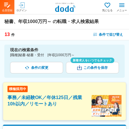
会員登録
ログイン
気になる
メニュー
秘書、年収1000万円～
の転職・求人検索結果
13
条件で並び替え
件
現在の検索条件
[職種]秘書-秘書・受付 [年収]1000万円～
新着求人をいつでもチェック
条件の変更
この条件を保存
積極採用中
事務／未経験OK／年休125日／残業
10h以内／リモートあり