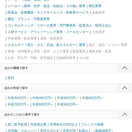
メーカー（素材・化学・食品・化粧品・その他）業界
商社業界
医薬品・医療機器・ライフサイエンス・医療系サービス
金融業界
建設・プラント・不動産業界
コンサルティング・リサーチ業界・専門事務所・監査法人・税理士法人
人材サービス・アウトソーシング業界・コールセンター
小売業界
外食産業・飲食業界
運輸・物流業界
エネルギー（電力・ガス・石油・新エネルギー）業界
旅行・宿泊・レジャー業界
警備・清掃業界
理容・美容・エステ業界
教育業界
農林水産・鉱業
公社・官公庁・学校・研究施設
冠婚葬祭業界
その他
ほかの職種で探す
受付
ほかの年収で探す
年収300万円～
年収400万円～
年収500万円～
年収600万円～
年収700万円～
年収800万円～
年収900万円～
ほかのこだわり条件で探す
第二新卒歓迎
外資系企業
年間休日120日以上
フレックス勤務
管理職・マネジャー
英語を活かす
学歴不問
転勤なし（勤務地限定）