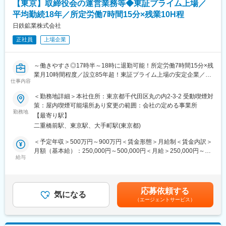
【東京】取締役会の運営業務等◆東証プライム上場／
平均勤続18年／所定労働7時間15分×残業10H程
■業務詳細：
【社長と一緒に、海外事業を企画・推進します】
日鉄鉱業株式会社
◇社長のトップセールスに同行し、商談を取りまとめ、企画実務
正社員
上場企業
を推進します。社長の想いやブランディング戦略を深く理解する
必要があるため、実質的に社長に随行し、秘書業務と並行して業
務を進めます。
～働きやすさ◎17時半～18時に退勤可能！所定労働7時間15分×残
◇現在社長自らが、海外販路の開拓やブランディングに注力して
業月10時間程度／設立85年超！東証プライム上場の安定企業／日
いるため、それをサポートしつつ、実務プロセスを構築し、ブラ
仕事内容
本で唯一100％の自給率を誇る“石灰石”の国内生産量トップクラ
ンド戦略と販売促進を担います。
ス！～
＜勤務地詳細＞本社住所：東京都千代田区丸の内2-3-2 受動喫煙対
策：屋内喫煙可能場所あり変更の範囲：会社の定める事業所
■当ポジションの魅力：
■業務概要：
勤務地
【経営陣と一緒にブランディングや戦略立案】
【最寄り駅】
秘書課員として、各取締役のスケジュール管理や会議・出張手
◇社長と一緒に、自分のアイデアや経験を活かし、積極的に事業
二重橋前駅、東京駅、大手町駅(東京都)
配、資料作成、社内外との調整業務、役員秘書メンバーの管理業
のプランニングや施策の提案ができます。
務などを中心に、事業運営を幅広くサポートしていただきます。
＜予定年収＞500万円～900万円＜賃金形態＞月給制＜賃金内訳＞
◇まず社長に随行する秘書業務を通して当社の想いやブランドを
秘書課の業務には、取締役会事務局も含まれており、昨今は取締
月額（基本給）：250,000円～500,000円＜月給＞250,000円～
深く理解します。その後、知見を養いながら徐々に経営に携わる
役会の運営・事務を担うだけでなく、社外取締役が実質的な議論
給与
500,000円＜昇給有無＞有＜残業手当＞有＜給与補足＞※給与詳細
業務をお任せします。
に参加できるよう、情報提供や審議設計を支える機能へと役割が
は経験・スキルなどを考慮のうえ決定■昇給：年1回■賞与：年2回
広がっています。
（7月・12月）※過去実績5.5ヶ月分賃金はあくまでも目安の金額
■配属先情報：
こうした取締役会事務局の役割の変化にも対応できる人材を求め
であり、選考を通じて上下する可能性があります。月給(月額)は固
社長直下、国内営業人員4名、秘書2名とともに連携します。
応募依頼する
ています。
気になる
定手当を含めた表記です。
（エージェントサービス）
■当社の強み：
■業務内容：
◇創業約180年の歴史で培ったノウハウを軸に、トップクラスの
・社長車管理、経費予算管理などの事務業務
品質を誇る焼酎／日本酒／ウイスキー／ワインを製造していま