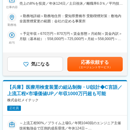
売上の8%を投資／年休124日／土日祝休／離職率6.0％／平均技術
当社のヘルスケア事業は、早期診断から早期治療につなげるた
仕事内容
変更の範囲：会社の定める業務
単価はトップクラス／大手取引多数／WEB面接実施可～
め、革新的な「モノづくり」の技術を開発し、更に医療データを
＜勤務地詳細＞勤務地住所：愛知県豊橋市 受動喫煙対策：敷地内
つなげていくデジタル技術を活用することで、医療従事者の抱え
■職務内容：
全面禁煙変更の範囲：会社の定める事業所
る課題の解決を支援し、医療の質を向上させることをめざしてい
・リーダーとして、仕様検討から機能追加の設計業務を行い、
勤務地
ます。医療の進化を通じて、すべての人々が健康で安心・安全に
C++でのコーディング、実装業務をご担当いただきます。社内外
暮らせる生活の実現を目指しています。
＜予定年収＞670万円～870万円＜賃金形態＞月給制＜賃金内訳＞
との技術折衝業務もご担当いただきます。
月額（基本給）：558,000円～725,000円＜月給＞558,000円～
■就業環境：
給与
725,000円＜昇給有無＞有＜残業手当＞有賃金はあくまでも目安
■魅力ポイント：
・在宅勤務可(頻度等は配属部署によります)
の金額であり、選考を通じて上下する可能性があります。月給(月
・客先の求める仕様をコミュニケーションを取りながら構想から
・平均残業時間20～30h程度
額)は固定手当を含めた表記です。
設計・組込み・実装・評価業務といった一連の業務経験を積んで
・フレックス制度
頂くことでエレクトロニクス業界や制御に関わる製品へのご活躍
応募依頼する
気になる
が期待できます。
（エージェントサービス）
■同社について：
日立グループの中でもメーカーと商社の機能を併せ持つ稀有な企
■チーム構成：2～5人
業であり、製造、販売、サービスまでを一貫して手掛けることで
あらゆる顧客ニーズに応えられる強みを有しています。「見る・
【兵庫】医療用検査装置の組込制御・UI設計◆C言語／
■チーム構成内当社メンバー：1～2人
測る・分析する」のコア技術を基盤に、医用・バイオ(分子診断)分
上流工程×市場価値UP／年収1000万円超も可能
析装置、半導体検査装置、半導体製造装置、先端産業や社会イン
■主要取引先
株式会社メイテック
フラのソリューション事業等、最先端分野でリーディングカンパ
株式会社デンソー／ソニーセミコンダクタソリューションズ株式
ニーとして事業を展開しています。
会社／三菱重工業株式会社／パナソニック株式会社／株式会社ニ
正社員
コン／トヨタ自動車株式会社／株式会社日立ハイテク／株式会社
変更の範囲：会社の定める業務
SUBARU／株式会社デンソーテン／テルモ株式会社 など約1300
～上流工程90%／プライム上場G／年間1040回のエンジニア主催
社
技術勉強会で圧倒的成長環境／年休124日～