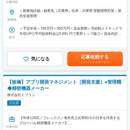
仕事内容
■当社について：
■業務内容：
当社はエンジニア派遣に特化し、自動車、産業用機器、半導体、
＜勤務地詳細＞顧客先（兵庫県）住所：兵庫県 受動喫煙対策：屋
医療用装置の組込制御（薬剤補給、検体搬送制御など）とUIの設
情報通信機器などの企業に高度な技術力を提供しています。特に
内全面禁煙
計をお任せいたします。
設計開発から評価試験までのミドルレンジの製品開発を強みと
勤務地
し、AIやIoTなどの技術革新に対応しています。
＜予定年収＞780万円～950万円＜賃金形態＞月給制メイテックで
■製品：
＜教育・研修体制＞
年収UP◎平均技術料金は5,881 円で業界トップ級◎＜賃金内訳＞
医療用装置
長年構築してきた教育・研修体制により、エンジニアは常に顧客
給与
月額（基本給）：402,600円～474,700円その他固定手当/月：
のニーズに応えられるよう最新技術を学び続けています。現役エ
1,500円＜月給＞404,100円～476,200円＜昇給有無＞有＜残業手
【開発環境】
ンジニアが講師を務め、実用性の高いスキル・知識を教育し、戦
当＞有＜給与補足＞■賞与：年2回（6､12月）■その他固定手当：
C言語、C#、C++
力となる人材を育成します。さらに、コミュニケーション力や業
通信手当賃金はあくまでも目安の金額であり、選考を通じて上下
務推進力といった人間力も向上させ、現場のチーム力アップに貢
応募依頼する
気になる
する可能性があります。月給(月額)は固定手当を含めた表記です。
■組織構成：
献しています。
（エージェントサービス）
5～10名（MTエンジニア1名）
変更の範囲：会社の定める業務
■得られる経験：
【板橋】アプリ開発マネジメント［開発支援］※管理職
医療機器メーカーにおける組込制御設計にとどまらず、フロント
エンドの設計にも携われる経験を基に様々な業界・業種へのキャ
◆精密機器メーカー
リアアップが見込めます。
株式会社トプコン
＜魅力＞
正社員
◎エンジニアとしての市場価値向上が年収に直結する評価制度
（年収1000万円越えの現役エンジニアも在籍）
【年休128日／フレックス／海外売上比率80％の日本を代表する
◎年間1040回のエンジニア主催技術勉強会で圧倒的成長環境
グローバル精密機器メーカー】
◎業界や職種を超えたメイテックの仲間とつながり自主勉強会も
仕事内容
含め技術力を研鑽可能