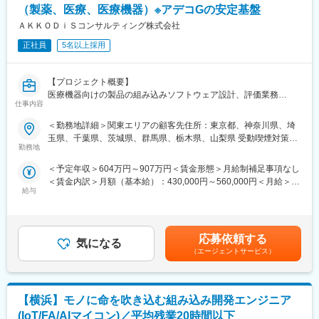
ことはなく基本的には通勤圏内にての採用を検討しております。
（製薬、医療、医療機器）※アデコGの安定基盤
定期的に営業やプロジェクトリーダーと面談を行い自身の状態
変更の範囲：会社の定める業務
ＡＫＫＯＤｉＳコンサルティング株式会社
や、配属先での就業延長の可否、希望の案件のヒアリングを行
い、各々のキャリアに沿った適切なプロジェクトに配属出来るよ
正社員
5名以上採用
うな体制を整えています。
そのため、多種多様な業界のクライアント先プロジェクトを担当
することができ、幅広い知識とスキルを身に付ける事が出来ま
【プロジェクト概要】
す。
医療機器向けの製品の組み込みソフトウェア設計、評価業務
仕事内容
※当社では、日本の技術力を支える中核人材として、挑戦と成長を
重ねながら活躍できる舞台をご用意しています。多様な経験を通
【業務内容】
＜勤務地詳細＞関東エリアの顧客先住所：東京都、神奈川県、埼
じて、未来のものづくりを牽引するエンジニアとしての道を切り
・次期製品の新規開発における設計、試作、評価
玉県、千葉県、茨城県、群馬県、栃木県、山梨県 受動喫煙対策：
拓いていただけます。
・既存開発における追加機能設計、試作、評価
勤務地
屋内全面禁煙変更の範囲：会社の定める事業所
・工場系/生産系システムの各種設計、構築
＜予定年収＞604万円～907万円＜賃金形態＞月給制補足事項なし
■スキルアップ支援体制：
・製造メーカーにて開発工程のDX、デジタライゼーション提案、
＜賃金内訳＞月額（基本給）：430,000円～560,000円＜月給＞
◎24時間365日好きな時間に技術系動画や勉強が可能
実行
給与
430,000円～560,000円＜昇給有無＞有＜残業手当＞有賃金はあく
◎Zoomにて技術研修を月数回開催！プログラミングや設計など幅
・発注メーカとの仕様確認と調整
までも目安の金額であり、選考を通じて上下する可能性がありま
広いトピックスを用意
・技術提供とともにお客様の課題発見およびAI Solutionや自動化
す。月給(月額)は固定手当を含めた表記です。
◎スキルUPが給与UPにつながる！アカデミー制度で取得した単
を導入した解決策の実行
位に応じて給与UPが行われる仕組み
応募依頼する
気になる
■入社直後にお任せしたい業務
（エージェントサービス）
■エンジニアの組織について
医療機器向けの組み込みソフトウェア設計、評価業務
エンジニアが声を出して組織化されました。
技術提供とともにお客様の課題発見およびAI Solutionや自動化を
請負受託業務も行っているBREXA Technologyですが、在籍人数
導入した解決策の提案、実行
がTOPクラスで約20年を迎えてる現在成熟期を迎えるも、立ち上
【横浜】モノに命を吹き込む組み込み開発エンジニア
顧客内でのAKKODiSチームのリード
げ時の勢いを維持したままエンジニアの気持ちにも寄り添い組織
(IoT/FA/AIマイコン)／平均残業20時間以下