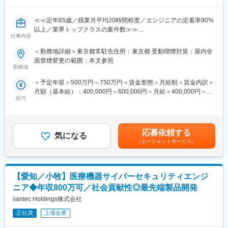
す。
≪≪定年65歳／残業月平均20時間程度／エンジニアの定着率90%
■働き方：
以上／業界トップクラスの案件数≫≫
残業時間は20時間/月程度、土日祝休みとなり、在宅勤務やフレッ
仕事内容
クス制度も導入しており、柔軟に働ける環境を整備しておりま
◆職務概要：
す。
＜勤務地詳細＞東京都常駐先住所：東京都 受動喫煙対策：屋内全
クライアント先にて組込みエンジニアとして業務に従事していた
面禁煙変更の範囲：本文参照
だきます。
■配属先：
勤務地
C言語を用いた自社開発製品の制御開発業務（遠心機・オートク
配属先となるライフ事業本部開発センター第１技術部は、ライフ
＜予定年収＞500万円～750万円＜賃金形態＞月給制＜賃金内訳＞
レープ）を行っていただきます。
サイエンスや水分野製品のソフトウェア開発を担う開発の中核組
月額（基本給）：400,000円～600,000円＜月給＞400,000円～
【変更の範囲：会社の定める業務】
織であり、顧客に安心して使われる続ける製品を支えながら、AI
給与
600,000円＜昇給有無＞有＜残業手当＞有＜給与補足＞※社会人経
活用や法規制対応など、実運用に直結する技術課題に挑戦してい
験、面接結果等を考慮の上決定します。 ■昇給：年1回（4月）■賞
◆職務詳細：
ます。
与：年2回（7月、12月）※過去実績2.6ヶ月賃金はあくまでも目安
・C言語を利用した制御開発（ターゲット：ルネサス系マイコ
の金額であり、選考を通じて上下する可能性があります。月給(月
ン）
■やりがい：
応募依頼する
気になる
額)は固定手当を含めた表記です。
・製品開発に関わる治具製作、評価、試験業務
iPS細胞研究、がん研究など最先端の医療研究を支え、世界中の研
（エージェントサービス）
・製品開発に必要な規格に基づいた社内規定の改版、メンテナン
究者が使用する製品を開発できる環境です。AI（機械学習/DL）を
ス
活用した細胞解析機能の開発や、最新のC#/.NET技術を活用した
・量産製品クレーム対応（顧客要望、量産後のトラブルなど）
開発設計の経験を積むことが可能です。入社後3年程度で製品担当
【愛知／小牧】医療機器サイバーセキュリティエンジ
・量産製品販売促進活動補助（展示会アテンド、顧客対応等）
リーダーへのキャリアアップを期待しております。
・特注製品の仕様決め（インタビュー）、試作、設計業務
ニア◆年収800万可／社会貢献性◎最先端製品開発
・組織運営に関わる雑務（清掃、その他）
■当社について：
santec Holdings株式会社
※ご経験スキルに応じて別案件の打診をさせていただく場合もござ
当社は制御分野におけるグローバルカンパニーで関係会社が国内
います。ご面接の際に志向性に合わせて様々お話しできればと思
正社員
上場企業
13社、海外115社あり、国内シェア・世界シェア共にトップクラ
います。
スを誇ります。取引企業数は1万社以上を超え、各業界のメーカー