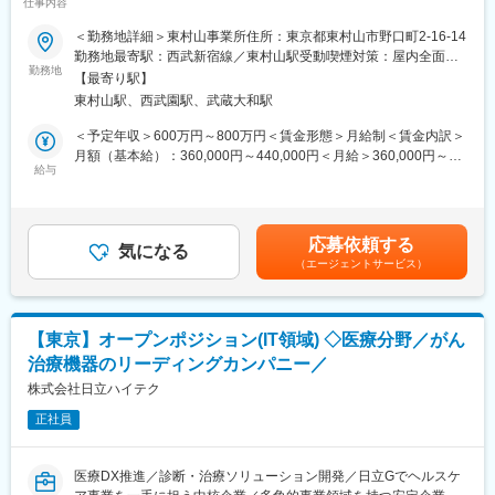
仕事内容
・海外（特にアメリカ、中国）をメインターゲットに世界シェア
■配属先情報：
拡大を図る、透析装置国内No.1シェアの優良メーカーです。
＜勤務地詳細＞東村山事業所住所：東京都東村山市野口町2-16-14
【広島支店】
・新設の新メディカル開発センターでの業務となりますので、最
勤務地最寄駅：西武新宿線／東村山駅受動喫煙対策：屋内全面禁
・開発チームメンバーは2名体制（一人での常駐はございません)
新の施設・設備で業務いただけます。
勤務地
煙変更の範囲：会社の定める事業所（リモートワーク含む）
【最寄り駅】
■同社の強み
東村山駅、西武園駅、武蔵大和駅
■業務概要：
・「組込み・画像処理技術を集約し社会の役に立てたい」という
・透析関連装置のソフト設計担当として、新規製品の設計及び既
＜予定年収＞600万円～800万円＜賃金形態＞月給制＜賃金内訳＞
想いで設立され、具体的には目が不自由な方のためのデバイス開
存製品設計変更業務に携わります。
月額（基本給）：360,000円～440,000円＜月給＞360,000円～
発が設立背景である当社。
給与
440,000円＜昇給有無＞有＜残業手当＞有＜給与補足＞※給与詳細
そのような設立背景のため、特に画像処理系の技術には強みがあ
■業務詳細：
は経験・能力・前職給与等を踏まえて決定■定期昇給：年1回（非
り、日系大手のグローバル企業をはじめ、設立以来多くのお客様
・医療装置における組み込みソフトウェアの設計開発
管理職のみ）※賞与：年2回（6月/12月）昨年度実績賞与4.5か月賃
との安定的な取引を実現しています。
・仕様決定、仕様書作成、コーディング、検証/テスト
金はあくまでも目安の金額であり、選考を通じて上下する可能性
・現在は、アイスイッチ（自社製品）をベースに医療関連・車載
応募依頼する
・プログラミング
気になる
があります。月給(月額)は固定手当を含めた表記です。
関連・カメラ関連・IOT関連・業務系、インフラ関連など幅広い顧
（エージェントサービス）
・各種規格試験
客ニーズに答えております。
※機械系/電気系のエンジニアと連携し、プロジェクトを進めま
す。
変更の範囲：本文参照
【東京】オープンポジション(IT領域) ◇医療分野／がん
■配属組織の取り組み：
治療機器のリーディングカンパニー／
・医療現場訪問、学会、研修、展示会による医療・医学・医工学
を学び製品開発へ活かす
株式会社日立ハイテク
・次世代装置、機能の提案
正社員
・コンカレントエンジニアリングによる各部との協働
・金沢製作所への積極的な出張による現場理解
・特許出願（各自1件提案目標）
医療DX推進／診断・治療ソリューション開発／日立Gでヘルスケ
・設計工数の低減をQMS有効性を維持しながら実現を目指す（そ