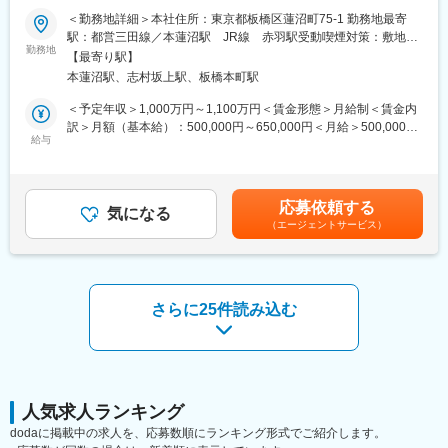
【業務内容】
◎最先端の技術情報を知る担当営業とともに身に着けるべき技術
＜勤務地詳細＞本社住所：東京都板橋区蓮沼町75-1 勤務地最寄
1）新規・既存ソフトウエア製品の設計・開発のマネジメント
や経験すべき業界を考え、キャリアを形成できる戦略的ローテー
駅：都営三田線／本蓮沼駅 JR線 赤羽駅受動喫煙対策：敷地内
（50％）
ション制度
勤務地
全面禁煙変更の範囲：会社の定める事業所（リモートワーク含
【最寄り駅】
ソフトウェア設計・開発プロジェクトにおける計画の立案、リソ
◎配属先メーカーの現場新入社員OJT・技術指導を担うほどの技
む）
本蓮沼駅、志村坂上駅、板橋本町駅
ースの管理、課題解決の主導、他部署とのコミュニケーション等
術力への圧倒的信頼
によりプロジェクトを目標通りに進める。また、ソフトウェア開
◎技術単価平均5881円のハイレベルなPJTを担当可能
＜予定年収＞1,000万円～1,100万円＜賃金形態＞月給制＜賃金内
発チームにおけるチームの取りまとめや技術的サポート、後進の
◎上流工程PJTが約90%
訳＞月額（基本給）：500,000円～650,000円＜月給＞500,000円
指導・育成、保有技術（ソフトウェア開発、プロジェクトマネジ
給与
～650,000円＜昇給有無＞有＜残業手当＞無＜給与補足＞※給与詳
メント）の伝承を行う。
■主要取引先TOP10(2025年3月期)／敬称略
細は経験・能力・前職給与等を踏まえて決定※年収には各種手当を
株式会社デンソー、三菱重工業株式会社、ソニーセミコンダクタ
含みます■昇給：年1回（資格／役割に応じてその都度決定）■賞
2）ソフトウェア開発技術調査（30％）
ソリューションズ株式会社、株式会社ニコン、株式会社日立ハイ
与：年2回（7月・12月※2025年度実績4.61か月）■年収例：
応募依頼する
ソフトウェア開発における世の中の動向を調査し、ソフトウェア
テク、本田技研工業株式会社、株式会社デンソーテン、株式会社
気になる
SE（＝シニアエキスパート）・課長：1000～1100万賃金はあく
（エージェントサービス）
設計業務に活用する。
ＳＵＢＡＲＵ、ヤマハ発動機株式会社、トヨタ自動車株式会社等
までも目安の金額であり、選考を通じて上下する可能性がありま
取引先4,000社（グループ計）
す。月給(月額)は固定手当を含めた表記です。
3）市場調査（10％）
眼科医療機器の市場動向を常に把握するために学会（臨床眼科学
会、日本眼科学会など）や展示会（Japan IT Week、Medtec
さらに25件読み込む
Japan等）を利用して情報を取得し、開発するソフトウエアの競
合優位を実現する。医療機器ソフトウェアの開発に関係する規
制・規格を調査し、規格適合に関するの施策を立案・遂行する。
4）ソフトウェア開発プロセスの改善（10％）
当社におけるソフトウェア開発プロセスを分析し、その業務改善
人気求人ランキング
を提案・遂行する。
dodaに掲載中の求人を、応募数順にランキング形式でご紹介します。