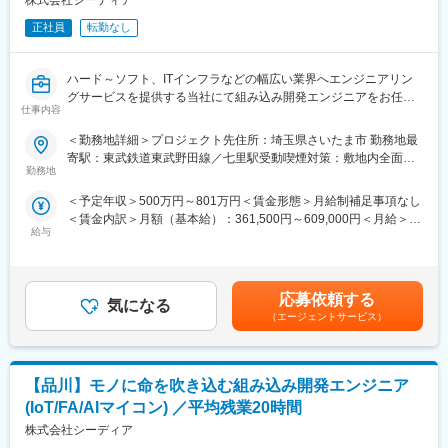
株式会社シーディア
・エンジニアとしてスペシャリスト、ゼネラリスト、PL、PMを
■業務の魅力：
正社員
転勤なし
目指すだけでなく、コンサルタント、技術講師など様々なキャリ
自分が書いたコードが「物理的なモノ」を動かし、社会のインフ
アパスを描くことができます。
ラや人命救助の現場で活躍する実感が得られる非常にエキサイテ
ハード～ソフト、ITインフラなどの幅広い業界へエンジニアリン
ィングな仕事です。そして、あらゆる業界の先端技術開発の現場
変更の範囲：会社の定める業務
グサービスを提供する当社にて組み込み開発エンジニアをお任せ
で腕を磨けます。
仕事内容
します。
■当社の魅力：
＜勤務地詳細＞プロジェクト先住所：埼玉県さいたま市 勤務地最
■業務内容：
・圧倒的な「技術領域」の広さと深さ
寄駅：東武鉄道東武野田線／七里駅受動喫煙対策：敷地内全面禁
組み込み機器（AI、医療、車載、モバイル）向けソフトウェア開
当社の最大の特徴は、特定の分野に依存せず、最先端の半導体開
勤務地
煙変更の範囲：会社の定める事業所
発をです。
発からソフト、ハードまでをワンストップで手がけていることで
＜予定年収＞500万円～801万円＜賃金形態＞月給制補足事項なし
要件定義から基本設計、詳細設計、実装、テストまで、ご希望と
す。
＜賃金内訳＞月額（基本給）：361,500円～609,000円＜月給＞
適性に合わせてお任せします。
給与
361,500円～609,000円＜昇給有無＞有＜残業手当＞有＜給与補足
※ブランク、経験浅い方はOJTからスタート可能です。
・エンジニアファーストなマッチングとキャリア形成
＞※経験・能力を考慮し、当社規定により決定■その他固定手当：
エンジニア一人ひとりの知識や将来の目標をヒアリングし、最も
業務手当（一律10,000円）■昇給：年1回（7月）■賞与：年2回（7
■プロジェクト例：
適したプロジェクトにアサインする体制が整っています。
月・12月）賃金はあくまでも目安の金額であり、選考を通じて上
・AI（脳電極、画像処理、生成AIなど）
応募依頼する
気になる
下する可能性があります。月給(月額)は固定手当を含めた表記で
・医療機器(医用映像システム、ウェアラブルデバイスなど)
（エージェントサービス）
す。
・車載機器(HV/EV/PHV、カーナビゲーションなど)
変更の範囲：会社の定める業務
・モバイル/通信機器(ゲーム、スマートフォン、無線基地局な
ど) 他
【品川】モノに命を吹き込む組み込み開発エンジニア
■開発環境：
(IoT/FA/AIマイコン) ／平均残業20時間
言語：C、C++、C#、Java、Pythonなど
株式会社シーディア