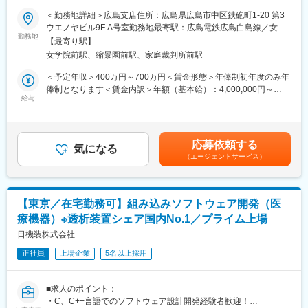
肢が不自由な方へ想いを込め開発しました。～
与アップが叶う
＜勤務地詳細＞広島支店住所：広島県広島市中区鉄砲町1-20 第3
・e-learningなど研修制度充実
ウエノヤビル9F A号室勤務地最寄駅：広島電鉄広島白島線／女学
■仕事の内容：【変更の範囲：会社の定める業務】
・相談窓口が多く手厚いフォロー体制で安心
勤務地
院前駅受動喫煙対策：その他（屋外喫煙可能場所あり）変更の範
【最寄り駅】
カメラ領域の開発案件に、組み込みエンジニアとして開発に関わ
囲：本文参照
女学院前駅、縮景園前駅、家庭裁判所前駅
っていただきます。ご経験と希望を考慮した上で、ご自身の強み
変更の範囲：会社の定める業務
を活かしていただけるような業務をお任せ致します。
＜予定年収＞400万円～700万円＜賃金形態＞年俸制初年度のみ年
【当ポジションの魅力】
俸制となります＜賃金内訳＞年額（基本給）：4,000,000円～
音声処理技術に特化した株式会社アレックスとの事業提携案件で
給与
7,000,000円固定残業手当/月：41,000円～50,000円（固定残業時
す。当社と、グループ会社であるアレックス社との連携により、
間27時間0分/月）超過した時間外労働の残業手当は追加支給＜月
カメラ領域の先端を走る製品の開発に関わっていただくことがで
額＞374,333円～633,333円（12分割）（一律手当を含む）＜昇給
きます。
有無＞有＜残業手当＞有賃金はあくまでも目安の金額であり、選
応募依頼する
【高い技術力】
気になる
考を通じて上下する可能性があります。月給(月額)は固定手当を含
（エージェントサービス）
国立研究開発法人新エネルギーや産業技術総合開発機構の研究開
めた表記です。
発補助対象です。また、ISO9001・ISO27001の取得企業です。
■風土：
【東京／在宅勤務可】組み込みソフトウェア開発（医
定年を迎えた支店長が現役で活躍する等、長期的に働ける環境。
療機器）※透析装置シェア国内No.1／プライム上場
■当社製品：
日機装株式会社
目の動きを感知し周辺機器の操作を可能とする自社製品”アイスイ
正社員
上場企業
5名以上採用
ッチ”（特許取得済み）はハード・基盤・ソフトのすべてが自社製
で特許取得済み。その高い画像処理技術が評価され、医療／介護
／福祉分野だけでなく、工場生産ラインへの実装の打診が大手メ
■求人のポイント：
ーカー様よりあるなど注目の製品です。
・C、C++言語でのソフトウェア設計開発経験者歓迎！