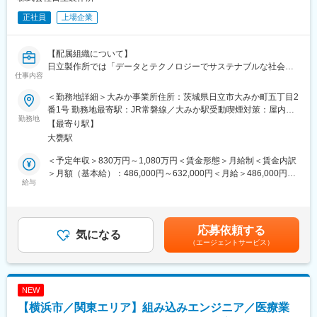
・医療現場での利用を想定したデバイス品質基準・テスト手順の
正社員
上場企業
整備
（2）To-Beフェーズ（OEM移行準備）
【配属組織について】
・自社ファームウェア開発に向けた技術調査・アーキテクチャ設
日立製作所では「データとテクノロジーでサステナブルな社会を
計
仕事内容
実現して人々の幸せを支える」事を目標に、顧客や社会へ脱炭素
・OEMベンダー選定・製造プロセスの管理
社会の実現に向けた価値提供を進めていきます。
・ハードウェア設計への技術的関与（回路設計・部品選定）
＜勤務地詳細＞大みか事業所住所：茨城県日立市大みか町五丁目2
その上で、原子力制御システム設計部は脱炭素エネルギーとし
・ファームウェア開発環境の整備（CI/CD・テスト自動化）
番1号 勤務地最寄駅：JR常磐線／大みか駅受動喫煙対策：屋内全
て、原子力を「安心・安全」に利用するためのソリューションを
勤務地
面禁煙変更の範囲：勤務地備考欄に記載
【最寄り駅】
提供し、快適で便利な社会生活の実現に貢献することをミッショ
■魅力：
大甕駅
ンとしています。
・大きな裁量で技術戦略をリード
「信頼性を第一とする制御システムの設計技術」・「安心を感じ
事業成長を支え、将来的な自社開発やOEM展開を見据えた技術選
＜予定年収＞830万円～1,080万円＜賃金形態＞月給制＜賃金内訳
てもらえる設計品質・技術力の提供」を柱に、原子力発電所の監
定・設計・開発基盤の構築を主導
＞月額（基本給）：486,000円～632,000円＜月給＞486,000円～
視制御システムの設計・開発を行い、近年は長年培った技術力に
給与
・デバイス～クラウドまで一気通貫
632,000円＜昇給有無＞有＜残業手当＞有＜給与補足＞※給与詳細
より医療分野（粒子線治療システム）、フィジカルセキュリティ
組み込み開発に加え、AWSを活用したクラウド連携にも携わり、
は経験・年齢・能力を考慮し、当社規定により決定します。■昇
分野にも貢献しています。
IoTシステム全体を最適化できます
給：年1回■賞与：年2回（6月、12月）賃金はあくまでも目安の金
ラインの中核として実務を担当しながら、近い将来（5年後程度）
・医療DXに貢献
額であり、選考を通じて上下する可能性があります。月給(月額)は
応募依頼する
にはラインの取り纏めとして業務を推進できることを期待してい
気になる
医療現場の課題解決につながるプロダクト開発を通じ、高品質・
固定手当を含めた表記です。
（エージェントサービス）
ます。
高信頼性が求められる領域に挑戦可能
御自身のこれまでの技術的経験を活かしながら、自ら考え、社内
・技術とビジネスの両面で成長
外関係者と積極的にコミュニケーションを取り、ラインメンバー
ベンダーやOEM先との技術折衝、製造プロセス管理などを通じ
を纏めて粘り強く対応し、最後までやり遂げることができる人財
て、推進力や調整力を磨けます
NEW
を求めております。
・優秀なエンジニアと協働
【横浜市／関東エリア】組み込みエンジニア／医療業
Web・SREエンジニアと連携、専門性を活かしてスピード感のあ