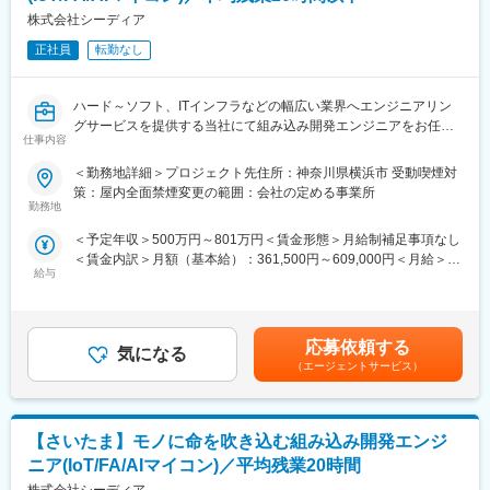
を大きくしております。
【業界の魅力】
株式会社シーディア
中にはリーダー制度があり、SL、GLなどエンジニアの働き方の相
ヘルスケア業界は、医療技術の進化や健康管理の改善を通じて、
談や技術の継承を行ってくれます。
少子高齢化社会における健康問題の解決に寄与するべく、デジタ
正社員
転勤なし
ルヘルスや遠隔医療などの技術に特化し「予防・予見・予知」か
変更の範囲：会社の定める業務
ら技術的向上、効率化を支えていきます。
ハード～ソフト、ITインフラなどの幅広い業界へエンジニアリン
グサービスを提供する当社にて組み込み開発エンジニアをお任せ
【配属部門について】
仕事内容
します。
Cleantech & Healthcare本部は、クリーンテック、ヘルスケアお
よび製造系ITを中心とした専門技術、DX、AX（AI
＜勤務地詳細＞プロジェクト先住所：神奈川県横浜市 受動喫煙対
■業務内容：
Transformation）に対して事業推進をする部門です。
策：屋内全面禁煙変更の範囲：会社の定める事業所
組み込み機器（AI、医療、車載、モバイル）向けソフトウェア開
お客様の技術発展を支援するのみではなく、業界における日本の
勤務地
発をです。
課題を捉え、グローバルのソリューションを取り入れ、スケーリ
＜予定年収＞500万円～801万円＜賃金形態＞月給制補足事項なし
要件定義から基本設計、詳細設計、実装、テストまで、ご希望と
ングしていくことに全力でチャレンジしていく部門です。
＜賃金内訳＞月額（基本給）：361,500円～609,000円＜月給＞
適性に合わせてお任せします。
給与
361,500円～609,000円＜昇給有無＞有＜残業手当＞有＜給与補足
※ブランク、経験浅い方はOJTからスタート可能です。
【AKKODiSで働く魅力】
＞※経験・能力を考慮し、当社規定により決定■昇給：年1回（7
・AI Transformation（AX）時代をリードする専門性、ビジネス
月）■賞与：年2回（7月・12月）賃金はあくまでも目安の金額で
■プロジェクト例：
力、プロジェクト推進力を育むことができる環境を提供します。
あり、選考を通じて上下する可能性があります。月給(月額)は固定
・AI（脳電極、画像処理、生成AIなど）
■様々なキャリアが選択できる教育研修制度
応募依頼する
気になる
手当を含めた表記です。
・医療機器(医用映像システム、ウェアラブルデバイスなど)
・約400種類の研修ラインナップがあり、平日終業後や休日に自
（エージェントサービス）
・車載機器(HV/EV/PHV、カーナビゲーションなど)
宅から受講が可能。
・モバイル/通信機器(ゲーム、スマートフォン、無線基地局な
■キャリアビジョンを実現するためのキャリア支援制度
ど) 他
・案件内容が全社員に公開されており、自宅からでも確認するこ
【さいたま】モノに命を吹き込む組み込み開発エンジ
とができます。一定の経験・スキルを有する社員は、自分にあっ
■開発環境：
たプロジェクトへ希望を出し、自発的なキャリア形成が可能で
ニア(IoT/FA/AIマイコン)／平均残業20時間
言語：C、C++、C#、Java、Pythonなど
す。