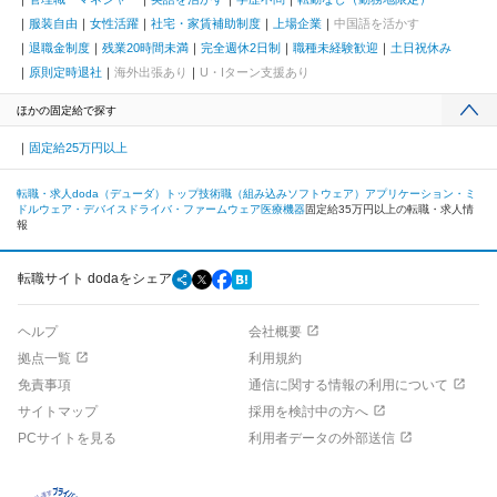
服装自由
女性活躍
社宅・家賃補助制度
上場企業
中国語を活かす
退職金制度
残業20時間未満
完全週休2日制
職種未経験歓迎
土日祝休み
原則定時退社
海外出張あり
U・Iターン支援あり
ほかの固定給で探す
固定給25万円以上
転職・求人doda（デューダ）トップ
技術職（組み込みソフトウェア）
アプリケーション・ミ
ドルウェア・デバイスドライバ・ファームウェア
医療機器
固定給35万円以上の転職・求人情
報
転職サイト dodaをシェア
ヘルプ
会社概要
拠点一覧
利用規約
免責事項
通信に関する情報の利用について
サイトマップ
採用を検討中の方へ
PCサイトを見る
利用者データの外部送信