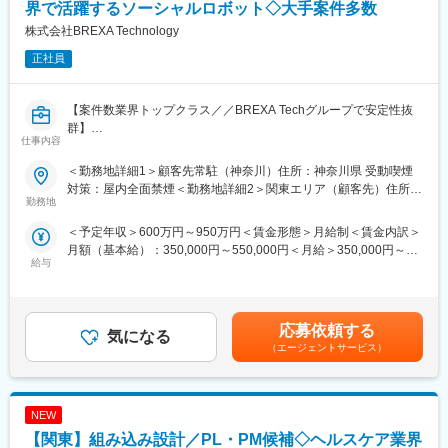
【職務概要】
界で活躍するソーシャルロボット◇大手案件多数
る開発に取り組めます
原子力発電所向け制御・監視システムの設計及び
株式会社BREXA Technology
原子力関連事業として粒子線がん治療装置向け制御・監視システ
変更の範囲：会社の定める業務
正社員
ムの設計
【職務詳細】
【案件数業界トップクラス／／BREXA Techグループで安定性抜
原子力発電所・粒子線がん治療装置向け制御・監視システムに関
群】
わる以下の職務を担当します。
仕事内容
・顧客ニーズに合った製品の検討、提案書作成の実施。
■業務内容：
・制御システムへの要求仕様を纏める設計仕様書等、技術文書の
＜勤務地詳細1＞顧客先常駐（神奈川）住所：神奈川県 受動喫煙
新規事業であるソーシャルロボット開発において、組み込みソフ
作成。
対策：屋内全面禁煙＜勤務地詳細2＞関東エリア（顧客先）住所：
トウェア開発
勤務地
・設計仕様を満足するソフトウェアの開発。（要件定義、設計書
東京都、神奈川県、千葉県、埼玉県、栃木県、群馬県、茨城県 受
医療業界で活躍するロボットの開発の案件で海外事例も参考にし
作成、プログラミング、テスト）
動喫煙対策：屋内全面禁煙変更の範囲：会社の定める事業所（リ
＜予定年収＞600万円～950万円＜賃金形態＞月給制＜賃金内訳＞
ながらプロジェクトを進めていく予定でございます。
・顧客施設でのシステムテストの計画、実行。
モートワーク含む）
月額（基本給）：350,000円～550,000円＜月給＞350,000円～
・顧客やステークホルダーとの要件定義・仕様調整・折衝
・稼働中施設の制御システムの保守、エンハンス対応。
給与
550,000円＜昇給有無＞有＜残業手当＞有＜給与補足＞賞与：年2
・社内開発チーム（ハードウエア、制御、製造部門）との連携・
回（7月・12月）昇給：年1回（4月）※上記金額に関しては、今ま
調整
【働く環境】
での社会人経験、面接結果等、当社内規定にともない、考慮の上
・外部ベンダーやパートナー企業との契約・協業管理
原子力制御システム設計部へ配属となります。部全体で約100名
決定します。※残業手当・休日出勤手当100％支給賃金はあくまで
・プロジェクトのリスク管理と対応策の策定
応募依頼する
が在籍し、20～50代まで様々な年齢層の方々が共に働いていま
気になる
も目安の金額であり、選考を通じて上下する可能性があります。
・社内外への報告資料作成およびプレゼンテーション
す。
（エージェントサービス）
月給(月額)は固定手当を含めた表記です。
また各人のご都合に合わせ、在宅勤務が可能(出社頻度は要相談)、
◆案件について：
顧客施設への国内出張/海外出張も有ります。
組み込みのプロジェクトについて、ご提案のプロジェクトは終了
NEW
時期が決まっていない長期案件のみご紹介予定です。
【携わる事業・ビジネス・サービス・製品など】
引越しを繰り返すことや、就業先・環境が過度に変動するという
【関東】組み込み設計／PL・PM候補◇ヘルスケア業界
原子力発電所向けの監視・制御システム