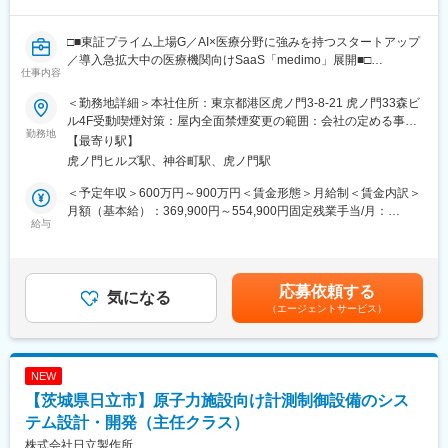
計9名（20代1名、30代4名、40代2名、50代2名）が在籍していま
す。
□■東証プライム上場G／AI×医療分野に強みを持つスタートアップ
／導入急拡大中の医療機関向けSaaS「medimo」展開■□
■当社の魅力
仕事内容
＜上流～下流まで担当できる＞
■募集背景：
会社の方針として全員に企画・要件定義などの上流から携わって
＜勤務地詳細＞本社住所：東京都港区虎ノ門3-8-21 虎ノ門33森ビ
medimoでは、医療SaaS「medimo」の価値をさらに高めるた
いただきます。下流工程であっても全て自社内で完結しているの
ル4F受動喫煙対策：屋内全面禁煙変更の範囲：会社の定める事業
め、医療現場で使われるデバイス（現状：SmartPaste USBデバイ
勤務地
で、初回の打合せから納品までやり抜くことができます。大規模
所（リモートワーク含む）
【最寄り駅】
ス）の安定稼働を維持しながら、将来的な複数デバイス対応・
プロジェクトの歯車の1つではないので、1人1人の仕事の成果が
虎ノ門ヒルズ駅、神谷町駅、虎ノ門駅
OEM移行・自社ファームウェア開発を進めています。実現に向け
良くわかり、システムが完成したときの達成感や、お客様から喜
た技術基盤を整備するリードエンジニアとして、ハードウェア領
びの声をいただいた時の嬉しさなど、技術者として面白くやりが
＜予定年収＞600万円～900万円＜賃金形態＞月給制＜賃金内訳＞
域全体の技術的責任を担っていただきます。
いのある仕事です。
月額（基本給）：369,900円～554,900円固定残業手当/月：
給与
130,100円～195,100円（固定残業時間45時間0分/月）超過した時
■業務内容
＜一貫して当社で対応可能＞
間外労働の残業手当は追加支給＜月給＞500,000円～750,000円
下記をお願いします。
組込開発以外にも情報システムの開発や、画像処理の開発などを
（一律手当を含む）＜昇給有無＞有＜残業手当＞有＜給与補足＞※
（1）現状フェーズ（PoCデバイス管理・運用）
しており、複数の分野で活躍しているエンジニアが多数在籍して
ご経験、スキルを参考に当社規定により決定いたします。■給与改
応募依頼する
・PoCデバイス（既製品USBデバイス・USB実装）の評価・管
気になる
います。
定は人事評価により決定します（年2回）賃金はあくまでも目安の
（エージェントサービス）
理・安定稼働の維持
やる気に満ちた方々が揃っておりますので、そういった環境で一
金額であり、選考を通じて上下する可能性があります。月給(月額)
・デバイスファームウェアの管理・バージョン管理・アップデー
緒にスキルを伸ばしていきませんか。
は固定手当を含めた表記です。
ト対応
・デバイスベンダーとの技術的折衝・既製品の品質評価基準の策
＜透明度の高い経営体制＞
NEW
定と管理
年次・役職に関係なく全社員で月1回、月例報告会を実施してお
【茨城県日立市】原子力施設向け計測制御設備のシス
・デバイス障害の一次調査・原因特定・再発防止策の立案
り、売り上げ状況の共有などを行っています。急成長を遂げてい
・デバイスとクラウドシステム（AWS）の連携設計・維持・改善
テム設計・開発（主任クラス）
こうという方針ではなく、少数精鋭で堅実に長続きさせていきた
・新デバイス導入時の検証・展開プロセスの設計と実施
いという方針でやっております。
株式会社日立製作所