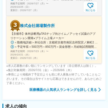
掲載予定期間：
2026/7/27（月）
〜
2026/10/25（日）
気になる
更新日：
2026/7/27（月）
株式会社堀場製作所
【京都市】体外診断用μTASチップ向けイムノアッセイ試薬のアプ
リケーション開発※プライム上場メーカー
＜勤務地詳細＞本社住所：京都府京都市南区吉祥院宮ノ東町2 勤務地最寄駅：阪急京都/JR線／西京極/西大路駅受動喫煙対策：屋内全面禁煙変更の範囲：会社の定める事業所（リモートワーク含む）
＜予定年収＞500万円～850万円＜賃金形態＞月給制試用期間中も待遇・条件に差異はございません。＜賃金内訳＞月額（基本給）：300,000円～450,000円＜月給＞300,000円～450,000円＜昇給有無＞有＜残業手当＞有＜給与補足＞＊これまでのご経験、適性に応じて決定致します。■昇給：年1回（4月） ■賞与：年2回（6月、12月） ※管理職の年収イメージ：850万～賃金はあくまでも目安の金額であり、選考を通じて上下する可能性があります。月給(月額)は固定手当を含めた表記です。
掲載予定期間：
2026/7/23（木）
〜
2026/10/21（水）
気になる
更新日：
2026/7/23（木）
※求人応募数の多い順にランキングしています（非公開求人は除く）。
※集計対象期間：2026/7/31（金）～2026/8/6（木）
※事情により掲載終了予定日よりも前に求人募集が終了していることもご
ざいます。その場合は当サイトから応募はできませんので、あらかじめご
了承ください。
医療機器
の人気求人ランキングを詳しく見る
求人の傾向