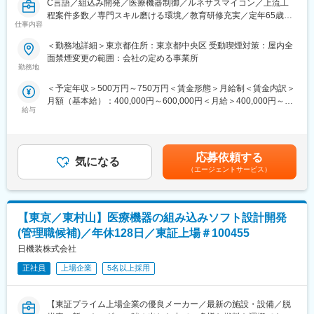
C言語／組込み開発／医療機器制御／ルネサスマイコン／上流工
・セキュリティアーキテクチャ設計
ともなうリスクを気にすることなく、社内で自分の新しいキャリ
程案件多数／専門スキル磨ける環境／教育研修充実／定年65歳長
・ペネトレーションテスト結果に基づくリスク評価・対策立案
アを形成し、可能性を広げることが可能です。シフトしたことに
仕事内容
期キャリア／福利厚生充実／大手メーカー案件
・SBOM/CBOMなど各種ドキュメント作成
よって上がった派遣料金が一定基準を超えた場合、給与に還元し
・OS（Windows等）のセキュリティ設計・ハードニング評価
ております。
＜勤務地詳細＞東京都住所：東京都中央区 受動喫煙対策：屋内全
◆職務概要：
面禁煙変更の範囲：会社の定める事業所
弊社クライアント先にて組込みエンジニアとして業務に従事して
■職務の特徴／魅力
勤務地
変更の範囲：本文参照
いただきます。
・ソフト／光学／電気エンジニアが連携する開発組織
＜予定年収＞500万円～750万円＜賃金形態＞月給制＜賃金内訳＞
C言語を用いた自社開発製品の制御開発業務（遠心機・オートク
・要件定義～テストまで一貫して経験可能
月額（基本給）：400,000円～600,000円＜月給＞400,000円～
レープ)を行っていただきます。
・最先端規格（IEC、FDA等）に触れながら専門性を高められる
給与
600,000円＜昇給有無＞有＜残業手当＞有＜給与補足＞※社会人経
・開発した製品が国内外の医療現場で使用されるやりがい
験、面接結果等を考慮の上決定します。 ■昇給：年1回（4月）■賞
◆職務詳細：
与：年2回（7月、12月）※過去実績2.6ヶ月賃金はあくまでも目安
・C言語を利用した制御開発（ターゲット：ルネサス系マイコ
■配属部署
の金額であり、選考を通じて上下する可能性があります。月給(月
ン）
光学・電気・ソフトエンジニアが在籍する開発部門に配属。
応募依頼する
気になる
額)は固定手当を含めた表記です。
・製品開発に関わる治具製作、評価、試験業務
少数精鋭組織のため裁量が大きく、上流から関われる環境です。
（エージェントサービス）
・製品開発に必要な規格に基づいた社内規定の改版、メンテナン
ス
■キャリアパス
・量産製品クレーム対応（顧客要望、量産後のトラブルなど）
5年後：プロジェクト主担当
【東京／東村山】医療機器の組み込みソフト設計開発
・量産製品販売促進活動補助（展示会アテンド、顧客対応等）
10年後：複数プロジェクト管理／技術責任者
・特注製品の仕様決め（インタビュー）、試作、設計業務
15年後：事業責任者／全社開発統括
(管理職候補)／年休128日／東証上場＃100455
・組織運営に関わる雑務（清掃、その他）
日機装株式会社
■勤務地：
※ご経験スキルに応じて別案件の打診をさせていただく場合もござ
正社員
上場企業
5名以上採用
santec Holdings株式会社からsantec OIS株式会社への在籍出向事
います。ご面接の際に志向性に合わせて様々お話しできればと思
業内容：光イメージング・センシング関連事業／勤務地：愛知県
います。
小牧市大草年上坂5823番地）※待遇条件変更無
【東証プライム上場企業の優良メーカー／最新の施設・設備／脱