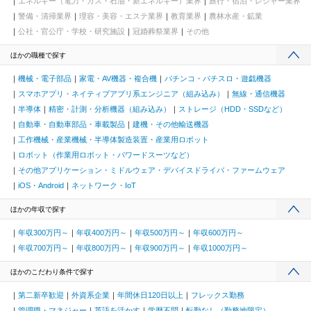
エネルギー（電力・ガス・石油・新エネルギー）業界
旅行・宿泊・レジャー業界
警備・清掃業界
理容・美容・エステ業界
教育業界
農林水産・鉱業
公社・官公庁・学校・研究施設
冠婚葬祭業界
その他
ほかの職種で探す
機械・電子部品
家電・AV機器・複合機
パチンコ・パチスロ・遊戯機器
スマホアプリ・ネイティブアプリ系エンジニア（組み込み）
無線・通信機器
半導体
精密・計測・分析機器（組み込み）
ストレージ（HDD・SSDなど）
自動車・自動車部品・車載製品
建機・その他輸送機器
工作機械・産業機械・半導体製造装置・産業用ロボット
ロボット（作業用ロボット・パワードスーツなど）
その他アプリケーション・ミドルウェア・デバイスドライバ・ファームウェア
iOS・Android
ネットワーク・IoT
ほかの年収で探す
年収300万円～
年収400万円～
年収500万円～
年収600万円～
年収700万円～
年収800万円～
年収900万円～
年収1000万円～
ほかのこだわり条件で探す
第二新卒歓迎
外資系企業
年間休日120日以上
フレックス勤務
管理職・マネジャー
英語を活かす
学歴不問
転勤なし（勤務地限定）