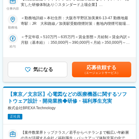
・医療現場訪問、学会、研修、展示会による医療・医学・医工学
◎Zoomにて技術研修を月数回開催！プログラミングや設計など幅
実した研修体制あり◇スタンダード上場企業】
を学び製品開発へ活かす
広いトピックスを用意
仕事内容
・次世代装置、機能の提案
◎スキルUPが給与UPにつながる！アカデミー制度で取得した単
■業務内容：
＜勤務地詳細＞本社住所：大阪市平野区加美東6-13-47 勤務地最
・コンカレントエンジニアリングによる各部との協働
位に応じて給与UPが行われる仕組み
ソフトウェア設計技術者として医療機器部門にて業務頂きます。
寄駅：JR 大和路線／加美駅受動喫煙対策：敷地内喫煙可能場所
・金沢製作所への積極的な出張による現場理解
◎専門教育機関で技術取得が目指せる！
製品は透析機器から新規製品まで携わっていただきます。業界不
勤務地
あり
・特許出願（各自1件提案目標）
問ＯＥＭでハードとソフトのところを開発・製造し、顧客にて医
・設計工数の低減をQMS有効性を維持しながら実現を目指す（そ
変更の範囲：会社の定める業務
＜予定年収＞510万円～635万円＜賃金形態＞月給制＜賃金内訳＞
療の部分をつけて販売していることから、特に医療の専門的知識
のための改善提案）
月額（基本給）：350,000円～390,000円＜月給＞350,000円～
がなくても問題ありません。必要な知識は業務のなかで覚えてい
給与
390,000円＜昇給有無＞有＜残業手当＞有＜給与補足＞■昇給：年
くことができます。
■働き方：
1回 ■賞与：年2回 計5.3ヶ月（過去5年平均実績）業績好調によ
・出社メインですが、在宅やフレックスを組み合わせて働くこと
り、過去最高益を更新しております。賃金はあくまでも目安の金
＜組み込みソフトウェア開発設計＞
が可能です。
額であり、選考を通じて上下する可能性があります。月給(月額)は
・概要設計～詳細設計に対応した設計書作成及び実装
応募依頼する
・残業は月20時間～30時間です。
気になる
固定手当を含めた表記です。
・ソフトウェア検証の立案と実施
（エージェントサービス）
・プログラミング言語：C、C++、C＃、SQL、Python
■本ポジションの魅力点：
・各種規格に沿った開発プロセスの実施
・医療機器業界でのキャリア形成を目指せる環境です。
＜組み込みソフトウェア品質異常調査＞
・技術とマネジメントの両方で成長できるポジションです。
【東京／文京区】心電図などの医療機器に関するソフ
・アプリケーション、ドライバ、OS、ネットワーク関連など、幅
・将来的な開発部門リーダーへのキャリアパスがございます。
広い知識を活用した品質異常調査の実施
トウェア設計・開発業務◆研修・福利厚生充実
＜ソフトウェア技術の導入検討＞
株式会社BREXA Technology
■当社の魅力：
・新機能の実現や業務改善に向けたソフトウェア技術の導入検討
【充実のキャリアパス】
正社員
事業部が分かれており、海外子会社も多くあるため、同規模の会
■製品例：
社よりも幅広い経験ができスキルアップが可能です。今後は各事
医療現場にて患者の病気の状態や血液検査等を行う際に用いられ
業部や海外子会社とのジョブローテーション等も推進していく予
【案件数業界トップクラス／若手からベテランまで幅広い年齢層
る医療システム。システムに不具合が生じた場合に、その患者の
定です。
の方が活躍する会社／福利厚生・バックアップ体制充実の中でキ
生命に重大な影響を及ぶとされている医療システムの中でも比較