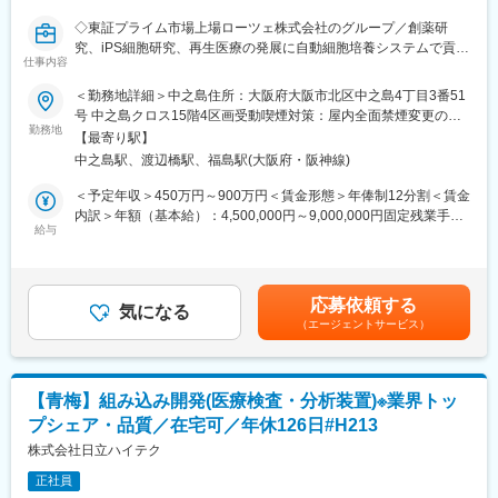
携まで幅広い経験を積み、管理職や海外ラボ出向など多様なキャ
◇東証プライム市場上場ローツェ株式会社のグループ／創薬研
リアパスが選択可能です。
究、iPS細胞研究、再生医療の発展に自動細胞培養システムで貢献
仕事内容
している企業です◇
【働く環境】
（1）3～5名規模の単位でチームを作り、個々人がその技術の専
＜勤務地詳細＞中之島住所：大阪府大阪市北区中之島4丁目3番51
■業務内容：
門家として自主性を重視して開発内容を分担するとともに、他部
号 中之島クロス15階4区画受動喫煙対策：屋内全面禁煙変更の範
自社製品の制御系システムの開発や、機能拡張などのカスタマイ
門の研究者や事業部門のリーダおよびチームと連携して業務を進
勤務地
囲：会社の定める事業所
【最寄り駅】
ズ業務をお任せします。装置への組み込みやデバック対応の場合
めます。
中之島駅、渡辺橋駅、福島駅(大阪府・阪神線)
以外は基本的には在宅勤務が可能です。
（2）在宅勤務を主として、週に数回程度の出社頻度での業務実施
が可能です。
＜予定年収＞450万円～900万円＜賃金形態＞年俸制12分割＜賃金
■業務詳細：
内訳＞年額（基本給）：4,500,000円～9,000,000円固定残業手当/
（1）細胞培養自動化装置のためのソフトウェアの設計、開発およ
【ポジションの魅力・やりがい・キャリアパス】
給与
月：89,000円～179,000円（固定残業時間40時間0分/月）超過し
びテスト。
・日立のAIのフラグシップとなる研究所にて、日立の広範かつ独
た時間外労働の残業手当は追加支給＜月額＞464,000円～929,000
細胞培養プロセスを自動化する装置の制御ソフトを設計します。
特な事業ドメインのリアルデータを用い、画像認識・AIの社会実
円（12分割）（一律手当を含む）＜昇給有無＞有＜残業手当＞有
装置の動作に合わせてモーター制御用ファームウェア等を駆使し
装を推進可能です。さらに、最新技術の研究からその事業化、顧
＜給与補足＞※定額残業込の年収として決定します。※毎年3月に
応募依頼する
たプログラムのために、要件定義から設計、試験・検証など一連
客との連携開発、国際学会投稿まで幅広く経験・推進できます。
気になる
インセンティブ支給があり能力や会社業績、結果に応じて額面に
（エージェントサービス）
の業務に携わります。既存装置のプログラム修正・改良により顧
自らチームを率いて、事業部門を巻き込んで、上記活動を推進い
変動がございます。賃金はあくまでも目安の金額であり、選考を
客のニーズに応える仕事もありますが、新しい自動化機能が開発
ただけます。キャリアとしても、管理職、海外ラボへの出向や、
通じて上下する可能性があります。月給(月額)は固定手当を含めた
されていくのに歩調を合わせ、その動作制御のための開発へ直接
事業部に転籍しての事業化推進だけでなく、技術職として研究を
表記です。
関わっていただきます。
突き詰めていくことも可能で、様々な選択肢が選択可能です。
【青梅】組み込み開発(医療検査・分析装置)※業界トッ
プシェア・品質／在宅可／年休126日#H213
（2）顧客である製薬メーカーや研究機関等にて、各種プロセスを
変更の範囲：会社の定める業務
組み込んで試験研究フローを構築する際に、米国製スケジューラ
株式会社日立ハイテク
ーソフトを実装し、顧客の想定する一連のプロセスの自動化を支
正社員
援します。対顧客では、顧客の要望を実現するためのカスタマイ