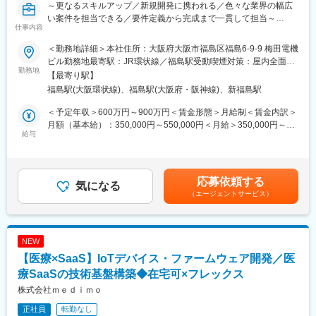
～更なるスキルアップ／新規開発に携われる／色々な業界の幅広
い案件を担当できる／要件定義から完成まで一貫して担当～
仕事内容
■業務内容
＜勤務地詳細＞本社住所：大阪府大阪市福島区福島6-9-9 梅田電機
検査／制御システム、電子／医療機器の特注、受託開発を手掛け
ビル勤務地最寄駅：JR環状線／福島駅受動喫煙対策：屋内全面禁
る当社のエンジニアとして、お客様のニーズに応じて特注で組み
勤務地
煙
【最寄り駅】
込み開発をご担当いただきます。
福島駅(大阪環状線)、福島駅(大阪府・阪神線)、新福島駅
■仕事内容詳細
＜予定年収＞600万円～900万円＜賃金形態＞月給制＜賃金内訳＞
お客様と直接打ち合わせをしながら、上流工程（ヒアリング、企
月額（基本給）：350,000円～550,000円＜月給＞350,000円～
画・提案、見積もり）から、下流工程（ソフト・ハード設計、検
給与
550,000円＜昇給有無＞有＜残業手当＞有＜給与補足＞※詳細は本
証、 納入）まで一式業務をお任せいたします。案件規模によって
人の経験・能力を考慮の上決定いたします。■賞与：年2回（7・
1人で担当する場合や数名で担当する場合があります。1つの案件
12月）※過去実績…年間2～4ヶ月分／本人の貢献度、会社の業績
の担当期間も1か月～1年程度と規模により様々です。全ての案件
により増減あり■給与改定：年1回（4月）賃金はあくまでも目安
応募依頼する
が直受けの特注ですので、ニーズに合わせてゼロから完成まで作
気になる
の金額であり、選考を通じて上下する可能性があります。月給(月
（エージェントサービス）
り上げることや、お客様の要望に合わせるだけでなく、当社から
額)は固定手当を含めた表記です。
要件の提案をさせていただくこともありますので、そこがエンジ
ニアとしての面白味があるところです。
NEW
■取扱い製品例
【医療×SaaS】IoTデバイス・ファームウェア開発／医
産業用の計測機器や、小型の電子機器、大型の土木装置の開発を
しております。複数の大手企業からのニーズがあるため、継続／
療SaaSの技術基盤構築◆在宅可×フレックス
安定して経営できております。
株式会社ｍｅｄｉｍｏ
正社員
転勤なし
■組織構成