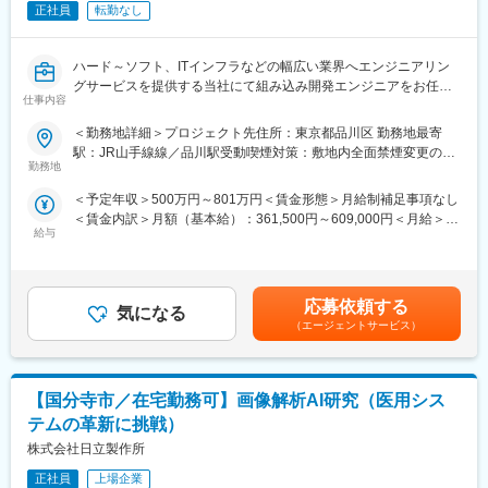
■業務の魅力：
正社員
転勤なし
自分が書いたコードが「物理的なモノ」を動かし、社会のインフ
ラや人命救助の現場で活躍する実感が得られる非常にエキサイテ
ハード～ソフト、ITインフラなどの幅広い業界へエンジニアリン
ィングな仕事です。そして、あらゆる業界の先端技術開発の現場
グサービスを提供する当社にて組み込み開発エンジニアをお任せ
で腕を磨けます。
仕事内容
します。
■当社の魅力：
＜勤務地詳細＞プロジェクト先住所：東京都品川区 勤務地最寄
■職務内容：
・圧倒的な「技術領域」の広さと深さ
駅：JR山手線線／品川駅受動喫煙対策：敷地内全面禁煙変更の範
組み込み機器（AI、医療、車載、モバイル）向けソフトウェア開
当社の最大の特徴は、特定の分野に依存せず、最先端の半導体開
勤務地
囲：会社の定める事業所
発をです。
発からソフト、ハードまでをワンストップで手がけていることで
＜予定年収＞500万円～801万円＜賃金形態＞月給制補足事項なし
要件定義から基本設計、詳細設計、実装、テストまで、ご希望と
す。
＜賃金内訳＞月額（基本給）：361,500円～609,000円＜月給＞
適性に合わせてお任せします。
給与
361,500円～609,000円＜昇給有無＞有＜残業手当＞有＜給与補足
※ブランク、経験浅い方はOJTからスタート可能です。
・エンジニアファーストなマッチングとキャリア形成
＞※経験・能力を考慮し、当社規定により決定■その他固定手当：
エンジニア一人ひとりの知識や将来の目標をヒアリングし、最も
業務手当（一律10,000円）■昇給：年1回（7月）■賞与：年2回（7
■プロジェクト例：
適したプロジェクトにアサインする体制が整っています。
月・12月）賃金はあくまでも目安の金額であり、選考を通じて上
・AI（脳電極、画像処理、生成AIなど）
応募依頼する
気になる
下する可能性があります。月給(月額)は固定手当を含めた表記で
・医療機器(医用映像システム、ウェアラブルデバイスなど)
変更の範囲：会社の定める業務
（エージェントサービス）
す。
・車載機器(HV/EV/PHV、カーナビゲーションなど)
・モバイル/通信機器(ゲーム、スマートフォン、無線基地局な
ど) 他
【国分寺市／在宅勤務可】画像解析AI研究（医用シス
■開発環境：
テムの革新に挑戦）
言語：C、C++、C#、Java、Pythonなど
株式会社日立製作所
■業務の魅力：
正社員
上場企業