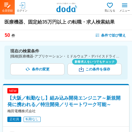
会員登録
ログイン
気になる
メニュー
医療機器、固定給35万円以上
の転職・求人検索結果
50
条件で並び替え
件
現在の検索条件
[職種]医療機器-アプリケーション・ミドルウェア・デバイスドライバ・ファームウェア [詳細条件](待遇・福利厚生)固定給35万円以上
新着求人をいつでもチェック
条件の変更
この条件を保存
NEW
【大阪／転勤なし】組み込み開発エンジニア～新規開
発に携われる／特注開発／リモートワーク可能～
梅田電機株式会社
正社員
転勤なし