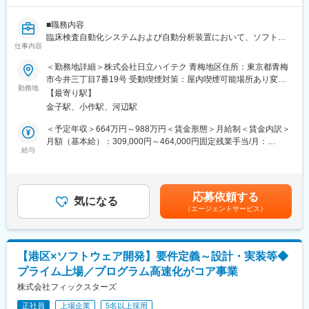
ズとして、スケジューラー・ソフトと一体で機能するスクリプト
を書く作業も含まれます。
■職務内容
臨床検査自動化システムおよび自動分析装置において、ソフトウ
■業務のやりがい：
仕事内容
ェア設計業務を担当いただきます。主に、検体の前処理工程
少数のエンジニアチームの中で、チーム一丸となって、開発して
（例：検体容器の識別、遠心分離、栓抜き、小分け、閉栓など）
＜勤務地詳細＞株式会社日立ハイテク 青梅地区住所：東京都青梅
いきます。細胞培養の自動化開発は、急速に成長していく市場の
に関わるモジュールの開発を通じて、システム全体の理解を深め
市今井三丁目7番19号 受動喫煙対策：屋内喫煙可能場所あり変更
中で、世界初の自動化を実装する取り組みに関わり、性能向上へ
ていただきます。
勤務地
の範囲：会社の定める場所（在宅勤務及びサテライトオフィス勤
大きく貢献することができます。
【最寄り駅】
今回ご入社いただく方には、PCアプリケーションの開発及び、外
務制度に定める就業場所を含む)
また、世界中の細胞培養装置が、自分自身が設計したソフトウェ
金子駅、小作駅、河辺駅
部ベンダーのコントロールやチームの取りまとめといったマネジ
アにより治療のための研究を支え、難病を抱える人々の治療等を
メント業務をお任せします。
＜予定年収＞664万円～988万円＜賃金形態＞月給制＜賃金内訳＞
通じて社会にとって大きな貢献となります。
月額（基本給）：309,000円～464,000円固定残業手当/月：
■職務詳細
給与
82,500円～123,200円（固定残業時間30時間0分/月）超過した時
■当社の特徴：
以下の業務をチーム内で取りまとめ、プロジェクトを推進してい
間外労働の残業手当は追加支給＜月給＞391,500円～587,200円
当社は国内大手製薬メーカーとの直接取引があり、米国や中国の
ただきます。
（一律手当を含む）＜昇給有無＞有＜残業手当＞有＜給与補足＞■
医療研究機関との商談も着実に進み、ライフサイエンス産業にお
給与改定：年1回■賞与：年2回（6月・12月）賃金はあくまでも目
ける製造・研究現場での自動化装置やシステムの設計・開発・製
応募依頼する
システム／装置要件に基づく機能設計・詳細仕様書の作成
気になる
安の金額であり、選考を通じて上下する可能性があります。月給
作によって、現場の方々が直面する様々な問題を解決に導いてお
（エージェントサービス）
Windows環境で動作するアプリケーションの設計・開発・テス
(月額)は固定手当を含めた表記です。
ります。
ト・保守
2022年5月には10億円の設備投資で、更なる設計/開発環境の充実
外部開発ベンダーとの技術的な折衝、進捗管理、成果物の評価
に至り、3年後は売上げ2倍強を計画中です。知恵と機動力及び技
デバッグ、実機検証、システム検証による動作確認
術で未来を切り拓く、いわばエキスパート集団です。
【港区×ソフトウェア開発】要件定義～設計・実装等◆
出荷および出荷後の製品サポート対応
プライム上場／プログラム高速化がコア事業
現行システムに関する顧客対応（要件定義・折衝含む）
変更の範囲：会社の定める業務
株式会社フィックスターズ
【担当装置ごとの業務分担】
正社員
上場企業
5名以上採用