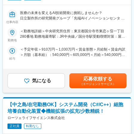
自分が書いたコードが「物理的なモノ」を動かし、社会のインフ
ラや人命救助の現場で活躍する実感が得られる非常にエキサイテ
医療の未来を変えるAI技術開発に挑戦しませんか？
ィングな仕事です。そして、あらゆる業界の先端技術開発の現場
日立製作所の研究開発グループ「先端AIイノベーションセンタ ビ
で腕を磨けます。
仕事内容
ジョンインテリジェンス研究部」では、画像処理・認識技術を基
盤に、医療分野の診断支援や予防医療を革新する新たなソリュー
■当社の魅力：
＜勤務地詳細＞中央研究所住所：東京都国分寺市東恋ヶ窪一丁目
ションを創出しています。血液分析装置や病理画像、細菌画像な
・圧倒的な技術領域の広さと深さ
280番地 勤務地最寄駅：JR中央線／国分寺駅受動喫煙対策：屋内
どの希少な医用データを活用し、AIによる診断支援サービスを開
当社の最大の特徴は、特定の分野に依存せず、最先端の半導体開
勤務地
全面禁煙変更の範囲：会社の定める事業所（リモートワーク含
発することで、世界的な医療課題の解決に貢献します。
発からソフト、ハードまでをワンストップで手がけていることで
む）
＜予定年収＞910万円～1,030万円＜賃金形態＞月給制＜賃金内訳
す。
＞月額（基本給）：540,000円～605,000円＜月給＞540,000円～
【職務概要】
給与
605,000円＜昇給有無＞有＜残業手当＞有＜給与補足＞※給与詳細
医用画像解析AI技術の研究開発をリードし、製品・サービスにお
・エンジニアファーストなマッチングとキャリア形成
は経験・年齢・能力を考慮し、当社規定により決定します。■昇
けるイノベーションを推進します。社内外のステークホルダーと
エンジニア一人ひとりの知識や将来の目標をヒアリングし、最も
給：年1回■賞与：年2回（6月、12月）賃金はあくまでも目安の金
連携し、研究提案から事業化までを担うポジションです。
適したプロジェクトにアサインする体制が整っています。
額であり、選考を通じて上下する可能性があります。月給(月額)は
応募依頼する
気になる
固定手当を含めた表記です。
【職務詳細】
変更の範囲：会社の定める業務
（エージェントサービス）
・医用画像解析AI技術の研究・設計・評価
・血液分析装置や病理画像を対象とした診断支援サービスの開発
・国内外顧客との共同研究やPOCの推進
【中之島/在宅勤務OK】システム開発（C#/C++）細胞
・チームマネジメント（3～5名規模）、組織運営への貢献
・特許創出、学会発表、ニュースリリース対応
培養自動化装置◆機能拡張の拡充/少数精鋭！
・最新技術動向の調査、論文レビュー、国際学会投稿
ローツェライフサイエンス株式会社
本ポジションでは、日立の広範な事業領域のリアルデータを活用
正社員
転勤なし
し、AI技術の社会実装を推進できます。研究から事業化、顧客連