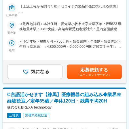
や地方自治体、公共団体など幅広い分野で取引があり、モノづく
【上流工程から関与可能／ゼロイチの製品開発に携われる環境】
◆使用ツール：
りやインフラを支えております。
C言語
仕事内容
■募集背景
変更の範囲：会社の定める業務
眼科医療機器市場は世界的に拡大を続けており、安全性・セキュ
◆エンジニアとしてのご活躍例
＜勤務地詳細＞本社住所：愛知県小牧市大字大草字年上坂5823 勤
リティ要件の強化が求められています。特に医療機器におけるサ
・大手メーカー様にて早期退職制度を活用された後入社、大手総
務地最寄駅：JR中央線／高蔵寺駅受動喫煙対策：屋内全面禁煙変
イバー攻撃対策は各国規制でも重要度が増しており、当社では専
合電機メーカー様の案件にてご活躍されている50代後半男性
勤務地
更の範囲：会社の定める事業所（リモートワーク含む）
門体制の強化を目的に新たな人材を募集。
・大手重工メーカーご出身、生涯エンジニアとしての道を選ぶた
＜予定年収＞600万円～750万円＜賃金形態＞年俸制＜賃金内訳＞
めご入社いただいた40代後半男性
年額（基本給）：4,800,000円～6,000,000円固定残業手当/月：
■職務概要
給与
74,000円～93,000円（固定残業時間30時間0分/月）超過した時間
眼科用医療機器におけるソフトウェア開発およびサイバーセキュ
◆働く環境/当社の特徴：
外労働の残業手当は追加支給＜月額＞474,000円～593,000円（12
リティ対応をお任せします。既存製品の改良に加え、新規製品開
・全社月平均残業時間：20時間程度
分割）（一律手当を含む）＜昇給有無＞有＜残業手当＞有＜給与
発における要件定義～設計・評価まで一貫して携わります。
・年休：120日程度
補足＞※年収は経験、能力等を考慮し、当社規定により決定しま
・キャリアサポート制度充実：社内に専属のカウンセラーがお
応募依頼する
気になる
す。■昇給：年1回（4月）■賞与：年2回（9月・3月）※スペシャリ
■具体的な業務内容
り、プロジェクト、働き方など相談できる環境がございます。
（エージェントサービス）
スト以上の役職者は年俸制になります（※年収の80%を固定給、
＜入社後＞
・定年：65歳となっており、その後も１年更新での契約社員とし
20％を賞与として支給）。賃金はあくまでも目安の金額であり、
・既存製品におけるセキュリティ要件・設計方針の理解
てご活躍いただけます。
選考を通じて上下する可能性があります。月給(月額)は固定手当を
・リスク分析（ISO14971に基づくアセスメント）
・手厚い福利厚生：配属先への勤務に伴う引っ越し費用に関して
含めた表記です。
C言語活かせます【練馬】医療機器の組み込み◆業界未
・脆弱性評価、セキュリティテスト支援（権限・通信・ログ確認
は、会社が全額負担します。家賃補助の金額に関して、6万円（家
等）
賃＋共益費）の物件を上限として半分を支給いたします。他にも
経験歓迎／定年65歳／年休120日・残業平均20H
・設計／実装レビュー（セキュリティ観点）
家族手当制度等がございます。
株式会社BREXA Technology
＜半年～1年後＞
正社員
業種未経験歓迎
◆福利厚生「SS&CU制度」：
・医療機器セキュリティ要件定義（IEC81001-5-1、FDA/MDR対
エンジニア（技術社員）を対象に、キャリアチェンジを支援する
応）
制度です。U・Iターンしたい、上流工程へ挑戦したいなど転職に