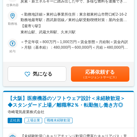
炭素・新エネルギーに踏み出した中で、多様な燃料を運搬できる
◆使用ツール：
■企業の特徴
仕事内容
当社のポンプは、時代に沿ったアプローチができるため、ニーズ
C言語
当社は光通信分野で培った技術を基盤に、眼科医療機器をグロー
拡大しており、将来性抜群です】
バル展開しています。医療機器市場は年平均8～10％で成長して
＜勤務地詳細＞東村山事業所住所：東京都東村山市野口町2-16-2
◆エンジニアとしてのご活躍例：
おり、高齢化社会の進展に伴い今後も需要拡大が見込まれる成長
勤務地最寄駅：西武新宿線／東村山駅受動喫煙対策：屋内全面禁
■業務内容：
・過去ものづくりに携わっていたが直近別業界で勤務されていた
勤務地
領域です。
煙変更の範囲：会社の定める事業所（リモートワーク含む）
【最寄り駅】
組み込みソフトウェアのプロジェクトマネージャーとして下記業
方
東村山駅、武蔵大和駅、久米川駅
務をお任せします。
・マネジメントの道ではなく専門エンジニアスペシャリストとし
変更の範囲：会社の定める業務
【業務内容】
て活躍したいと思いご入社された方
＜予定年収＞800万円～1,000万円＜賃金形態＞月給制＜賃金内訳
1. プロジェクト管理
・エンジニアのスキルをもっと磨きたい、市場価値をあげたいと
＞月額（基本給）：480,000円～600,000円＜月給＞480,000円～
- 組み込みソフトウェア開発プロジェクトの計画、進捗管理、リソ
思いご入社された方
給与
600,000円＜昇給有無＞有＜残業手当＞有＜給与補足＞※給与詳細
ース調整、リスク管理を実施。
は経験・能力・前職給与等を踏まえて決定■定期昇給：年1回（非
- スケジュール、コスト、品質目標の達成に向けたプロジェクト運
◆働く環境：
管理職のみ）賃金はあくまでも目安の金額であり、選考を通じて
営。(品質管理とプロセス改善の推進)
全社月平均残業時間：約20h
上下する可能性があります。月給(月額)は固定手当を含めた表記で
応募依頼する
- リスク管理と問題解決
年休：120日程度
気になる
す。
（エージェントサービス）
2. 技術リード
キャリアサポート制度充実：社内に専属のカウンセラーがおり、
- 組み込みソフトウェア設計の技術的指針を示し、チームを技術面
プロジェクト、働き方など相談できる環境がございます。
でサポート。
定年：65歳です。その後も1年更新で契約社員としてご活躍いた
- システムアーキテクチャ設計や技術選定への関与。
だけます。
【大阪】医療機器のソフトウェア設計＜未経験歓迎＞
3. コミュニケーションと調整
福利厚生：配属先への勤務に伴う引っ越し費用に関しては、会社
◆スタンダード上場／離職率2％・転勤無し働き方◎
- 他部門（ハードウェア設計、品質保証、製造など）との連携。
が全額負担します。家賃補助の金額に関して、6万円（家賃＋共益
4. チーム育成
寺崎電気産業株式会社
費）の物件を上限として半分を支給いたします。他にも家族手当
- メンバーのスキルアップ支援や、必要に応じた教育プログラムの
制度等がございます。
正社員
上場企業
職種未経験歓迎
施策。
◆スキルアップ支援体制：
■現在の取り組み：
◎24時間365日好きな時間に技術系動画や勉強が可能！
【未経験歓迎◇キャリアチェンジ歓迎◎豊富なキャリアパス・充