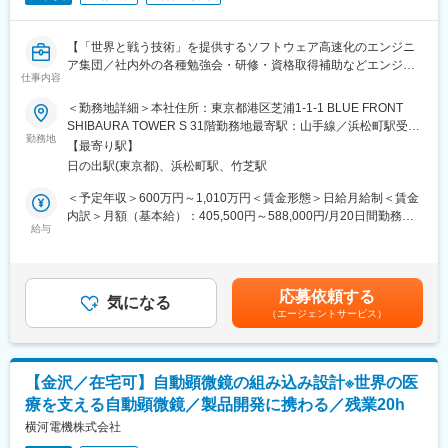
・PCソフト担当（国内臨床検査自動化装置）：主に社内で要件定
義・検証・顧客対応を行い、プログラミング、設計は外部委託が
中心（社内2割、ベンダー管理8割）。複数製品を掛け持ち、保守
【「世界と戦う技術」を提供するソフトウェア高速化のエンジニ
だけでなく改良開発もまとめて対応頂きます。
ア集団／社内外の各種勉強会・研修・資格取得補助などエンジニ
・機構制御チーム（国内）：Nucleus RTOSを用いた制御系ソフ
仕事内容
アのスキルアップを支援／年休126日】
トウェアの設計を担当。装置の動作制御に関わる開発を行いま
＜勤務地詳細＞本社住所：東京都港区芝浦1-1-1 BLUE FRONT
す。
■業務内容：
SHIBAURA TOWER S 31階勤務地最寄駅：山手線／浜松町駅受動
・OEM装置担当（海外含む）：新製品開発が中心で、開発業務の
お客様の課題に対して、文献調査・性能分析
勤務地
喫煙対策：敷地内全面禁煙
約8割を占めます。OEM対応と国内対応は分業体制で進めてお
【最寄り駅】
ボトルネックの特定などの技術コンサルティ
り、将来的にこちらの業務に関わっていただく可能性もありま
日の出駅(東京都)、浜松町駅、竹芝駅
ングを行い、アルゴリズムの改善やハードウ
す。
ェアに特化したプログラミングによるソフト
＜予定年収＞600万円～1,010万円＜賃金形態＞日給月給制＜賃金
ウェアの高速化開発を行っていただきます。
内訳＞月額（基本給）：405,500円～588,000円/月20日間勤務想
■働く環境：
・要件定義から設計、実装、テストまで幅広
給与
定固定残業手当/月：94,500円～137,000円（固定残業時間30時間
・残業時間：20～40時程度
くご担当いただきます。
0分/月）超過した時間外労働の残業手当は追加支給＜想定月額＞
・事業所出社を３日以上／週を基本とし、実機検証等作業に応じ
500,000円～725,000円（一律手当を含む）＜昇給有無＞有＜残業
て出社比率が高くなっております
■案件例：
手当＞有＜給与補足＞※上記はエンジニア～リードエンジニアの想
・開発・設計のスケジュール上、繁忙期はありますが、各自がも
応募依頼する
産業機器、車載、ヘルスケア、ライフサイ
気になる
定給与です（スキル・ご経験により応相談）。※上記年収はベース
つライフスタイル（育児・時短勤務・介護等）の中で最大限の成
（エージェントサービス）
エンス分野において以下のような案件を行っています。
年収に特別賞与（40万円/年以上）を加えた数字となります。■給
果を出すべく業務に従事しています。
・医療機器における画像処理の高速化
与改定：年2回■リードエンジニアの場合、上記に加えて役付き手
・医療機器における深層学習モデルの推論高速化
当125,000円を毎月支給賃金はあくまでも目安の金額であり、選
■携わる事業／サービス
・半導体製造・検査装置のスループット向上
考を通じて上下する可能性があります。月給(月額)は固定手当を含
当社は、血液検査の自動化システムの開発において、業界内でも
【金沢／在宅可】自動顕微鏡の組み込み設計※世界の医
・創薬支援ソフトウェアのGPU高速化
めた表記です。
常にリードし続けています。当社の自動化システムは業界トップ
療を支える自動顕微鏡／製品開発に携わる／残業20h
・車載用深層学習モデルの論文調査・実装最適化
クラスの性能を誇り、国内最大級の大型臨床検査センターへの納
横河電機株式会社
入が決まっています。
■やりがい：