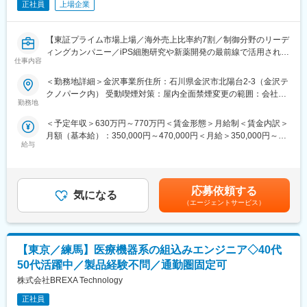
正社員
上場企業
・高い技術力を持つエンジニアに囲まれて
変更の範囲：会社の定める業務
新たなスキルを学び成長できます。
・ソフトウェア高速化技術を中心として、
【東証プライム市場上場／海外売上比率約7割／制御分野のリーデ
様々な技術分野・産業分野を経験することができます。
ィングカンパニー／iPS細胞研究や新薬開発の最前線で活用される
・ソフトウェア高速化の技術力によって社会の課題を解決できま
仕事内容
顕微鏡の開発設計／リモートワーク・フレックスの働きやすさ】
す。
＜勤務地詳細＞金沢事業所住所：石川県金沢市北陽台2-3（金沢テ
■業務概要：
クノパーク内） 受動喫煙対策：屋内全面禁煙変更の範囲：会社の
■携わる事業・サービス：
再生医療・生薬・がん研究など、世界の医療を支える自動顕微鏡
勤務地
定める事業所（リモートワーク含む）
・当社では、産業機器や金融システムの性能向上
のソフトウェア設計をお任せ致します。当社製品はiPS細胞研究や
最新フラッシュメモリ搭載製品の開発、自動運転や
＜予定年収＞630万円～770万円＜賃金形態＞月給制＜賃金内訳＞
新薬開発の最前線で活用されており、社会貢献度の高い製品開発
自律走行ロボットの実用化など、様々な課題を
月額（基本給）：350,000円～470,000円＜月給＞350,000円～
に携わって頂きます。
持つお客様向けに、ハードウェアの性能を最大限に
給与
470,000円＜昇給有無＞有＜残業手当＞有＜給与補足＞※上記年収
引き出すソフトウェアの開発を行っています。
は目安となり、選考を通じて最終決定となります。■昇給：年1回
■業務詳細：
・コンピュータの性能を引き出す技術のスペシャリスト
■賞与：年2回賃金はあくまでも目安の金額であり、選考を通じて
・組み込みファームウェア開発（C/C++）
たちが、お客様の課題を直接ヒアリングし、お客様が
上下する可能性があります。月給(月額)は固定手当を含めた表記で
・C#/.NETを用いたWindowsアプリケーション開発（制御UI、画
応募依頼する
作りたい製品を実現するソフトウェア開発サービスを
気になる
す。
像解析）
（エージェントサービス）
提供しています。
・製品の評価・検証、品質改善
・ソフトウェア製品維持業務（周辺機器の改廃対応や法規制対
【従事すべき業務の変更の範囲】
応）
会社の定める業務全般
【東京／練馬】医療機器系の組込みエンジニア◇40代
・技術ドキュメント作成、開発プロセス改善
細胞を自動で撮影・分析する自動顕微鏡システムや、細胞の形態
50代活躍中／製品経験不問／通勤圏固定可
や動きを解析する画像解析ソフトウェアの開発をお任せ致しま
株式会社BREXA Technology
す。RTOSを仕様した組み込みファームウェアやPLC用ファーム
ウェアの開発・製品維持において中心的な役割を期待しておりま
正社員