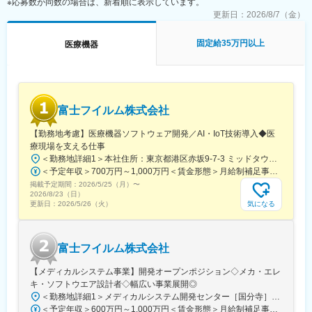
※応募数が同数の場合は、新着順に表示しています。
【責任範囲】
更新日：
2026/8/7（金）
・担当業務における対応計画の立案とその実行
・担当業務における成果物の作成と管理
固定給35万円以上
医療機器
・担当業務におけるソフトウェアライセンス、ハードウェア機
器、開発ドキュメント等の物品・情報の管理
・下位者の指導・教育を計画を立てて実行する
・定期的な進捗開や、契約書に基づくパフォーマンス評価による
外部ベンダーの管理
富士フイルム株式会社
・リソースマネジメントや優先順位の見直しにより、複数開発プ
ロジェクトの案件の管理、遂行
【勤務地考慮】医療機器ソフトウェア開発／AI・IoT技術導入◆医
・週次報告、重要なマイルストーンごとのプレゼンテーションに
療現場を支える仕事
よるステークホルダーへの開発状況の報告
＜勤務地詳細1＞本社住所：東京都港区赤坂9-7-3 ミッドタウン・ウェスト勤務地最寄駅：東京メトロ日比谷線／都営大江戸線／六本木駅受動喫煙対策：敷地内全面禁煙＜勤務地詳細2＞メディカルシステム開発センター住所：神奈川県足柄上郡開成町宮台798 勤務地最寄駅：伊豆箱根鉄道 大雄山線／和田河原駅受動喫煙対策：屋内全面禁煙＜勤務地詳細3＞メディカルシステム開発センター（柏）住所：千葉県柏市新十余二2番地1 勤務地最寄駅：つくばエクスプレス線／柏たなか駅受動喫煙対策：屋内全面禁煙
＜予定年収＞700万円～1,000万円＜賃金形態＞月給制補足事項なし＜賃金内訳＞月額（基本給）：300,000円～700,000円＜月給＞300,000円～700,000円＜昇給有無＞有＜残業手当＞有＜給与補足＞※表記年収は想定年収範囲ですが、実際の給与提示は前職や経験を考慮の上、同社社内規程に準じ決定します。賃金はあくまでも目安の金額であり、選考を通じて上下する可能性があります。月給(月額)は固定手当を含めた表記です。
【働き方について】
掲載予定期間：
リモート勤務は試用期間経過後に週１日の使用が可能です。
2026/5/25（月）
〜
2026/8/23（日）
当社では、フレックスタイムや短時間勤務制度、時間単位の有給
気になる
更新日：
2026/5/26（火）
休暇取得が可能な制度を導入し、育児・介護との両立を支援して
います。出産や育児に関する休暇制度や在宅勤務のインフラも整
備しており、社員の生活と仕事のバランスを重視した働き方をサ
富士フイルム株式会社
ポートしています。
【メディカルシステム事業】開発オープンポジション◇メカ・エレ
変更の範囲：会社の定める業務
キ・ソフトウエア設計者◇幅広い事業展開◎
＜勤務地詳細1＞メディカルシステム開発センター［国分寺］住所：東京都国分寺市東恋ヶ窪3丁目1-1 勤務地最寄駅：JR線／国分寺駅受動喫煙対策：敷地内喫煙可能場所あり＜勤務地詳細2＞メディカルシステム開発センター住所：神奈川県足柄上郡開成町宮台798 勤務地最寄駅：伊豆箱根鉄道 大雄山線／和田河原駅受動喫煙対策：屋内全面禁煙＜勤務地詳細3＞メディカルシステム開発センター（柏）住所：千葉県柏市新十余二2番地1 勤務地最寄駅：つくばエクスプレス線／柏たなか駅受動喫煙対策：屋内全面禁煙変更の範囲：会社の定める事業所（リモートワーク含む）
＜予定年収＞600万円～1,000万円＜賃金形態＞月給制補足事項なし＜賃金内訳＞月額（基本給）：280,000円～450,000円＜月給＞280,000円～450,000円＜昇給有無＞有＜残業手当＞有＜給与補足＞※表記年収は想定年収範囲ですが、実際の給与提示は前職や経験を考慮の上、同社社内規程に準じ決定します。賃金はあくまでも目安の金額であり、選考を通じて上下する可能性があります。月給(月額)は固定手当を含めた表記です。