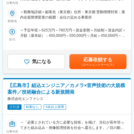
仕事内容
ャリアアップが可能／BREXA Techグループで安定性抜群】
的高精度が求められる製品を扱っています。
変更の範囲：会社の定める業務
＜勤務地詳細＞顧客先（東京都）住所：東京都 受動喫煙対策：屋
■業務内容
■働き方：
内全面禁煙変更の範囲：会社の定める事業所
医療機器向けソフトウェア設計・開発業務。C++でのコーディン
◎離職率2％、長期的に働ける環境です。中途入社の方もおられ馴
勤務地
グ、評価、設計書作成を担当。
染みやすい環境です。
＜予定年収＞625万円～780万円＜賃金形態＞月給制＜賃金内訳＞
◎寮社宅制度（条件あり）、有給の積立制度、有給取得率80％超
月額（基本給）：450,000円～550,000円＜月給＞450,000円～
■業務詳細
◎年間休日125日、全社平均残業12.8時間（2024年度 全社平
給与
550,000円＜昇給有無＞有＜残業手当＞有＜給与補足＞※スキル経
本案件では、心電図などの医療機器に関するソフトウェア設計・
均）フレックスOK
験年数を考慮し話し合いの上、優遇します。※普通残業/深夜残業
開発業務をお任せします。具体的な業務内容は以下の通りです。
手当：1分単位で支給■賞与：年2回（7月・12月）■昇給：年1回
■キャリア支援制度について
（4月）賃金はあくまでも目安の金額であり、選考を通じて上下す
1.ソフトウェア設計および設計書の作成
当社は船舶、医療、産業用（制御システム）と3つの事業を展開し
応募依頼する
気になる
る可能性があります。月給(月額)は固定手当を含めた表記です。
2.C++を用いたコーディング・デバッグ（Visual Studio環境）
ており、横断的にキャリアを築くことが可能です。年2回のキャリ
（エージェントサービス）
3.評価用チェックシートの作成および評価実施
ア面談があり、例えば医療→船舶事業への挑戦や、文系職から理
4.デスクトップアプリケーション開発（Webアプリ経験者歓迎）
系職へ挑戦といった柔軟なキャリアの選択肢を提供しておりま
5.必要に応じてGUI開発（尚可）
す。
【広島市】組込エンジニア／カメラ×音声技術の大規模
電気設計からソフト設計へのチェンジなども可能で豊富なキャリ
医療機器という社会貢献度の高い製品開発に携われる案件です。
アパスを用意しております。
案件／技術融合による新規開発
長期安定の就業が可能で、ベテランエンジニアとして培った経験
株式会社エンファシス
を活かしながら、医療分野での専門性を高めることができます。
■研修について
正社員
転勤なし
5名以上採用
キャリア入社の方にも新卒入社と同等の研修体制を整備しており
■魅力ポイント
ます。通信教育や外部研修、現場研修に加え資格報奨金や入社後
・正社員採用
も手厚いフォロー体制を整えております。社風も穏やかで上下関
～「必要とされている方に必要な技術」を掲げ、当社が長年培っ
・大手上場企業中心に5000社以上の案件
係も厳しくなく相談しやすい環境です
てきた組み込み・画像処理技術を社会へ還元します。／目の動き
・残業代1分単位で支給、住宅手当あり（一部例外あり）
仕事内容
を感知し生活家電の操作を可能とする自社製品"アイスイッチ"は四
・技術力向上に関するアクションと成果を反映する評価制度で給