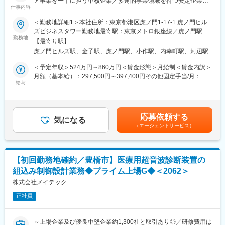
ア事業を一手に担う中核企業／多角的事業領域を持つ安定企業
のための改善提案）
仕事内容
■職務内容：
＜勤務地詳細1＞本社住所：東京都港区虎ノ門1-17-1 虎ノ門ヒル
■業務・組織の魅力：
ご希望、ご経験に応じて、SE(システムエンジニア)・ソフト機能
ズビジネスタワー勤務地最寄駅：東京メトロ銀座線／虎ノ門駅受
・患者様のQOL向上、医療従事者への貢献をしたいメンバーが多
設計者・ソフト開発者・ITデジタル品質保証の中から適性業務を
勤務地
動喫煙対策：屋内喫煙可能場所あり＜勤務地詳細2＞晴海オフィス
く、モチベーションが高い組織です。
【最寄り駅】
選考の中で確認させていただきます。
住所：東京都中央区晴海一丁目8番10号（晴海トリトンスクエア
・若手から提案ができる風土、チームワークを重視しています。
虎ノ門ヒルズ駅、金子駅、虎ノ門駅、小作駅、内幸町駅、河辺駅
各適性職務の役割は以下です。
オフィスタワー X31F） 勤務地最寄駅：都営地下鉄大江戸線／ 勝
・新技術センターが竣工。最新の設備と環境で業務ができます。
（1）医療×DXのサービス企画・推進：
どき駅受動喫煙対策：屋内全面禁煙＜勤務地詳細3＞青梅事業所住
＜予定年収＞524万円～860万円＜賃金形態＞月給制＜賃金内訳＞
（フリーアドレス、ビジネスカジュアル、カフェテリアも充実）
単純な要件定義から設計構築のSI業務だけではなく、医療DXを推
所：東京都青梅市今井三丁目7番19号 受動喫煙対策：屋内全面禁
月額（基本給）：297,500円～397,400円その他固定手当/月：
・メディカル事業だけでなく、ポンプ・精密・航空など他の事業
進するための企画立案から病院支援。
給与
煙変更の範囲：会社の定める事業所（リモートワーク含む）
5,000円固定残業手当/月：82,500円～114,500円（固定残業時間
との技術交流があります。
（2）システム設計とソフト開発：
30時間0分/月）超過した時間外労働の残業手当は追加支給＜月給
・学会やセミナーは積極的に参加いただけます。
医療情報システムの設計・開発を行い、医療機関の業務効率化を
＞385,000円～516,900円（一律手当を含む）＜昇給有無＞有＜残
支援。
業手当＞有＜給与補足＞※上記年収には賞与、諸手当を含む。※上
■働き方：
応募依頼する
（3）データ管理と分析：
気になる
記「その他固定手当」は「ライフ・ワークスタイルサポート手
・出社メイン、在宅やフレックスを組み合わせて働くことが可能
（エージェントサービス）
患者データや医療データの管理・分析を行い、AIを活用した医療
当」として支給賃金はあくまでも目安の金額であり、選考を通じ
です。
の質向上や診療の最適化に貢献。
て上下する可能性があります。月給(月額)は固定手当を含めた表記
・残業は月20時間～30時間です。
（4）セキュリティ対策：
です。
ネットワーク接続された医療データのセキュリティを確保し、個
■当社の魅力：
【初回勤務地確約／豊橋市】医療用超音波診断装置の
人情報の保護を徹底。
【トップクラスのシェア製品を多数保有】
組込み制御設計業務◆プライム上場G◆＜2062＞
（5）システム統合：
当社は、各事業部ごとにトップクラスのシェアを誇る製品を有し
異なる医療機関やシステム間でのデータ共有をクラウド環境で円
株式会社メイテック
ています。インダストリアル事業はオイル&ガス分野で活躍する
滑に行うためのシステム統合を担当。
「往復動ポンプ」。精密機器事業は多くの発電所で活躍する「水
正社員
（6）ユーザーサポート：
質調整装置」。航空宇宙事業は、世界シェア90％以上を誇る航空
医療従事者がシステムを効果的に利用できるように、伴走しなが
機用部品「カスケード」。メディカル事業は、「人工透析装置」
ら検査室や病院の課題解決を支援。
などが国内トップシェア製品になります。
～上場企業及び優良中堅企業約1,300社と取引あり◎／研修費用は