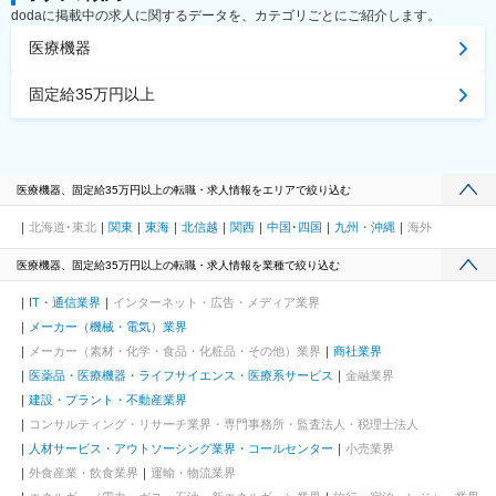
dodaに掲載中の求人に関するデータを、カテゴリごとにご紹介します。
医療機器
固定給35万円以上
医療機器、固定給35万円以上の転職・求人情報をエリアで絞り込む
北海道･東北
関東
東海
北信越
関西
中国･四国
九州・沖縄
海外
医療機器、固定給35万円以上の転職・求人情報を業種で絞り込む
IT・通信業界
インターネット・広告・メディア業界
メーカー（機械・電気）業界
メーカー（素材・化学・食品・化粧品・その他）業界
商社業界
医薬品・医療機器・ライフサイエンス・医療系サービス
金融業界
建設・プラント・不動産業界
コンサルティング・リサーチ業界・専門事務所・監査法人・税理士法人
人材サービス・アウトソーシング業界・コールセンター
小売業界
外食産業・飲食業界
運輸・物流業界