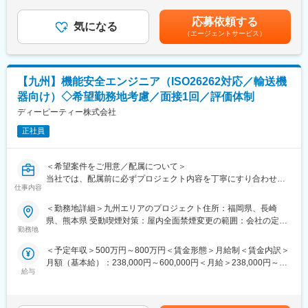
【就業環境】
与：年2回（6月、12月） ■モデル年収・年収600万円／リーダー
■ プライム案件比率80％
同部著の別課には複数の当社社員もいるため、安心して業務に従
（30歳）・年収700万円／リーダー（3年目）（40歳）・年収850
東京エレクトロン、ソニーグループなど大手メーカーとの直取引
応募依頼する
事できます。
気になる
万円／統括リーダー（45歳）賃金はあくまでも目安の金額であ
案件を多数保有。
（エージェントサービス）
り、選考を通じて上下する可能性があります。月給(月額)は固定手
宇宙開発／半導体／自動車／家電／医療／インフラなどに加え、
■自社のエンジニア育成機関「A-LABO」：
当を含めた表記です。
ゲーム・エンタメ分野など新業界への展開も進めています。
先端をゆく技術が求められる場に身をおくエンジニアのため「A-
■ 自社開発・先端分野への挑戦も可能
LABO」という独自の育成機関・施設を用意し、知識・スキル面の
【九州】機能安全エンジニア（ISO26262対応／輸送機
自社製品開発部門や、**AI専門チーム「AI-lab」**を保有。
成長をバックアップ。基礎研修をはじめ、スキルアップ、キャリ
業務系・Web・組込みソフト・AI／データ活用など、
器向け）◇希望勤務地考慮／面接1回／評価体制
アアップセミナー、エンジニア交流などを行えるスペースです。
受託・自社開発の両面で幅広いキャリアを描けます。
ディーピーティー株式会社
成長に合わせて新しいものを生み出す企画力、人を動かすプレゼ
ン力、リーダー・マネージャークラスの育成など、テクニカル×ヒ
＜おすすめポイント＞
正社員
ューマンスキルの両軸で育成に取り組んでいます。また「A-
■ 専任営業による一貫サポート
LABO」はカフェのような落ち着いた空間設計で、自習の場として
エンジニア専任の営業が、配属・案件調整・キャリア相談まで一
自由に利用しているエンジニアも多数。今後もさらに充実させて
＜希望案件をご用意／配属について＞
貫対応。
いく方針。
当社では、配属前に必ずプロジェクト内容を丁寧にすり合わせ、
「設計を続けたい」「評価から設計へ戻りたい」などの要望も反
仕事内容
エンジニア一人ひとりの希望・スキル・キャリア志向を踏まえた
映します。
変更の範囲：会社の定める業務
案件アサインを行っています。
＜勤務地詳細＞九州エリアのプロジェクト住所：福岡県、長崎
万全の配属体制を整えているため、不安なくプロジェクトに集中
■ キャリアプランをチームで共有
県、熊本県 受動喫煙対策：屋内全面禁煙変更の範囲：会社の定め
できる環境です。
定期的な面談を通じて、
勤務地
る事業所
・設計スペシャリスト
＜予定年収＞500万円～800万円＜賃金形態＞月給制＜賃金内訳＞
■ マッチング率80％
・幅広い製品経験を積むジェネラリスト
月額（基本給）：238,000円～600,000円＜月給＞238,000円～
スキル・経験だけでなく、「今後やりたいこと」「身につけたい
・チームリーダー・マネジメント
給与
600,000円＜昇給有無＞有＜残業手当＞有＜給与補足＞※経験・ス
技術」まで考慮し、
など志向に合わせたキャリア形成を支援。
キル・年齢を十分考慮の上、決定いたします。■昇給：年1回■賞
最適なプロジェクトをご提案。無理のないキャリア形成を支援し
与：年2回（6月、12月） ■モデル年収・年収600万円／リーダー
ます。
■ 長期的にエンジニアとして活躍