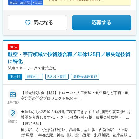
クト多数当社は、AI・半導体・宇宙・防衛など、次の10年を支え
◆高水準の収入体系
東北で全国レベルの働き方が叶う！当社でなら技術者と
る成長産業への技術支援を通じて、エンジニア一人ひとりの市場
しての成長と自分らしい働き方を両立できます。
価値向上を支援しています。
気になる
応募する
NEW
航空・宇宙領域の技術総合職／年休125日／最先端技術
に特化
関東スターワークス株式会社
正社員
転勤なし
5名以上採用
業種未経験歓迎
【最先端領域に挑戦】ドローン・人工衛星・航空機など宇宙・航
空分野の開発プロジェクトをお任せ
仕事内容
★転勤なし◎希望の勤務地で就業できます！※配属先や就業条件は
希望を考慮します※U・Iターン歓迎※引っ越し費用会社負担（一部
勤務地
規定あり）※借り上げ社宅制度あり（家族・単身とも可）【勤務地
【最寄り駅】
エリア】東京都、神奈川県、埼玉県、群馬県、栃木県、千葉県、
横浜駅、さいたま新都心駅、高崎駅、品川駅、西新宿駅、太田駅
茨城県※受動喫煙対策：禁煙（配属先企業による）【事業拠点】■
(群馬県)、宇都宮駅、神奈川駅、北与野駅、北品川駅、都庁前駅、