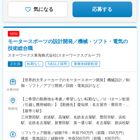
◎残業月平均15h
気になる
応募する
NEW
モータースポーツの設計開発／機械・ソフト・電気の
技術総合職
スターワークス東海株式会社(スターワークスグループ)
正社員
転勤なし
5名以上採用
業種未経験歓迎
【世界的大手メーカーでのモータースポーツ開発】機械設計／制
御・ソフト／アプリ開発／回路・電装設計など
仕事内容
【ご希望の勤務地を考慮／希望しない転勤なし／U・Iターン歓迎
（引越し費用補助）】【勤務先】愛知県：名古屋市・豊田市・田
勤務地
原市静岡県：浜松市・裾野市＜勤務地例＞トヨタ自動車 本社
【最寄り駅】
（豊田市トヨタ町1番地）トヨタ自動車 東富士研究所（裾野市御
三河豊田駅、岩波駅、高塚駅、名鉄名古屋駅、豊田市駅、浜松
宿1200）スズキ 本社（浜松市中央区高塚町300）※上記市区町村
駅、近鉄名古屋駅、新豊田駅、第一通り駅、名古屋駅、新浜松駅
以外でのプロジェクト先も多数ご用意！【U・Iターン支援あり】■
引越し費用補助（引越しの手配も会社が行います）■家賃補助制度
ソフトウェア開発／経験7年：年収750万円（前職：550万円）
／業務都合で転居が必要な際に家賃の6割を補助します。※家賃が
構造・筐体設計／経験4年：年収550万円（前職：430万円）