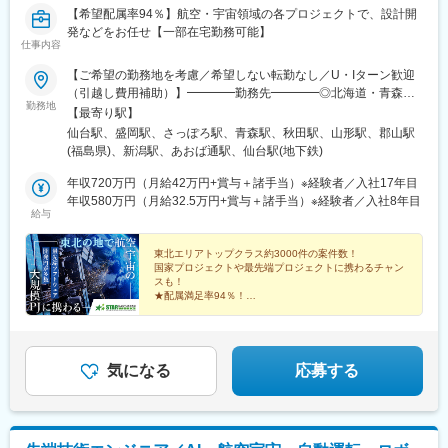
【希望配属率94％】航空・宇宙領域の各プロジェクトで、設計開
発などをお任せ【一部在宅勤務可能】
仕事内容
【ご希望の勤務地を考慮／希望しない転勤なし／U・Iターン歓迎
（引越し費用補助）】━━━━勤務先━━━━◎北海道・青森
勤務地
県・岩手県・宮城県・秋田県・山形県・福島県・新潟県のプロジ
【最寄り駅】
ェクトに就業いただきます。【仙台テクニカルセンター（本
仙台駅、盛岡駅、さっぽろ駅、青森駅、秋田駅、山形駅、郡山駅
社）】宮城県仙台市青葉区中央 1-2-3 仙台マークワン 19F【盛岡
(福島県)、新潟駅、あおば通駅、仙台駅(地下鉄)
テクニカルセンター】岩手県盛岡市大通3丁目3-10 七十七日生盛
岡ビル4F★各勤務地受動喫煙対策あり★自動車通勤あり（派遣先
年収720万円（月給42万円+賞与＋諸手当）※経験者／入社17年目
による）★リモートワーク・テレワーク・在宅勤務あり（派遣先
年収580万円（月給32.5万円+賞与＋諸手当）※経験者／入社8年目
給与
による）━━━━U・Iターン支援あり━━━━■引越し費用補助
（引越しの手配も会社が行います）■家賃補助制度／業務都合で転
居が必要な際に家賃の6割を補助します。※家賃が7万円の場合、
東北エリアトップクラス約3000件の案件数！
国家プロジェクトや最先端プロジェクトに携わるチャン
月額4.2万円（年間50.4万円）の補助となります！※ペット可の物
スも！
件もあります。
★配属満足率94％！
★経験者は前職給与を保証！賞与実績4カ月分
★年休125日＋有休取得率90％
★フレックスやリモートもOK（案件による）
気になる
応募する