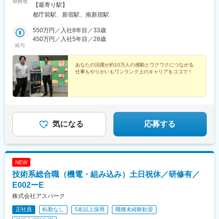
勤務地
＞■都営大江戸線「都庁前駅」A4番出口より徒歩5分■JR「新宿
【最寄り駅】
駅」南口より徒歩8分※受動喫煙対策あり
都庁前駅、新宿駅、南新宿駅
550万円／入社8年目／33歳
450万円／入社5年目／28歳
給与
あなたの活躍が約10万人の感動とワクワクにつながる
仕事もやりがいもワンランク上のキャリアをココで！
気になる
応募する
NEW
技術系総合職（機電・組み込み）土日祝休／研修有／
E002ーE
株式会社アスパーク
正社員
転勤なし
5名以上採用
職種未経験歓迎