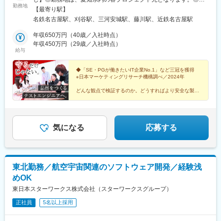
勤務地
望勤務地はできる限り考慮します。■主な勤務地・名古屋市（各線
【最寄り駅】
「名古屋駅」）・刈谷市（各線「刈谷駅」）・安城市（JR「三河
名鉄名古屋駅、刈谷駅、三河安城駅、藤川駅、近鉄名古屋駅
安城駅」）・岡崎市（名鉄「藤川駅」）◎勤務地により、自動車
通勤や通勤バスの利用も可能です。＜U・Iターン支援制度＞・支
年収650万円（40歳／入社時点）
給時期：入社後1カ月以内・支給条件：東海地方以外から入社する
年収450万円（29歳／入社時点）
給与
場合・支給金額：5万円程度受動喫煙対策：屋内禁煙
◆「SE・PGが働きたいIT企業No.1」など三冠を獲得
※日本マーケティングリサーチ機構調べ／2024年
どんな観点で検証するのか。どうすればより安全な製品
になるのか。お客様とともに品質をつくり上げていくテ
ストエンジニアとして活躍できます。
気になる
応募する
東北勤務／航空宇宙関連のソフトウェア開発／経験浅
めOK
東日本スターワークス株式会社（スターワークスグループ）
正社員
5名以上採用