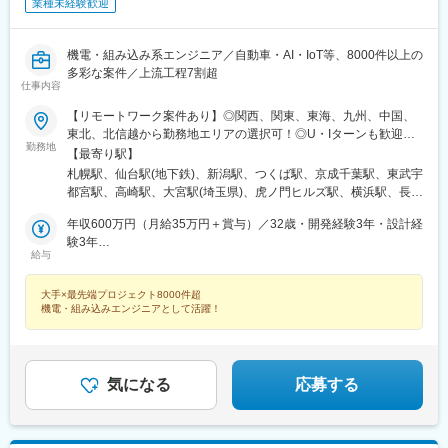
業種未経験歓迎
機電・組み込み系エンジニア／自動車・AI・IoT等、8000件以上の
多彩な案件／上流工程7割超
仕事内容
【リモートワーク案件あり】◎関西、関東、東海、九州、中国、
東北、北信越から勤務地エリアの選択可！◎U・Iターンも歓迎！
勤務地
（引越し代全額負担・家賃95％補助など制度も完備！）■関西エ
【最寄り駅】
リア（大阪、京都、兵庫、奈良、和歌山、滋賀）■関東エリア（東
札幌駅、仙台駅(地下鉄)、新潟駅、つくば駅、京成千葉駅、東武宇
京、神奈川、千葉、埼玉、栃木、茨城、群馬など）■東海エリア
都宮駅、高崎駅、大宮駅(埼玉県)、虎ノ門ヒルズ駅、横浜駅、長野
（愛知、三重、岐阜、静岡）■九州エリア（福岡、熊本など）■中
駅、静岡駅、浜松駅、名古屋駅、北鉄金沢駅、大阪梅田駅(阪急
国エリア（広島、岡山、愛媛など）■東北エリア（宮城、福島な
年収600万円（月給35万円＋賞与）／32歳・開発経験3年・設計経
線)、インテック本社前駅、烏丸駅、三宮駅(神戸新交通)、山陽姫
ど）■北信越エリア（石川、福井、富山、新潟、長野など）のプロ
験3年
路駅、岡山駅、八丁堀駅(広島県)、高松駅(香川県)、天神駅、花畑
給与
ジェクト先◎プロジェクトによって在宅勤務もOK◎転居を伴う転
年収880万円（月給52万円＋賞与）／48歳・開発経験5年・設計開
町駅、中埠頭駅、湊川公園駅、西神中央駅、荒本駅、布施駅、妹
勤は、基本的には本人が希望する場合以外ありません※受動喫煙防
発経験10年
尾駅、水島駅、通津駅、福山駅、岩国駅、可部駅、横川駅(広島
大手×最先端プロジェクト8000件超
止対策：オフィス内全面禁煙
県)、東広島駅、山西駅、本町六丁目駅、金川駅、東野駅(京都
機電・組み込みエンジニアとして活躍！
府)、東山・おかでんミュージアム駅、衣山駅、山麓駅(皿倉山)、
堺筋本町駅、鷹野橋駅、堺駅、比治山下駅、広域公園前駅、横川
一丁目駅、錦糸町駅、検見川浜駅、本町駅、津守駅、中野東駅、
中津駅(大阪府・阪急線)、今出川駅、五条駅(京都市営)、桜島駅、
気になる
応募する
六本木駅、伊予大洲駅、福駅、芦原橋駅、桃山駅、野田阪神駅、
東比恵駅、渡辺橋駅、淀屋橋駅、鶴崎駅、西小倉駅、二島駅、今
池駅(福岡県)、上鳥羽口駅、竹下駅、小森江駅、甘木駅(西鉄線)、
広畑駅、住ノ江駅、江波駅、八本松駅、矢場町駅、大船駅、新羽