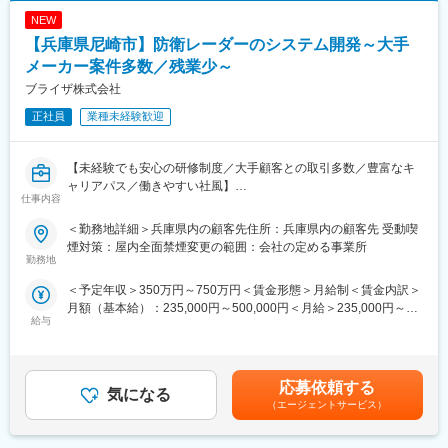
当社は一人一人のキャリアに寄り添い、最適な職場環境の提供を
NEW
大切にしています。
【兵庫県尼崎市】防衛レーダーのシステム開発～大手
■当社のキャリア形成支援：
メーカー案件多数／残業少～
当社では、上流工程を中心に高度な技術サービスを提供できる技
ブライザ株式会社
術者の育成を目指しています。充実した教育研修とサポート体制
により、個々人に適した技術や業務領域の経験を経て長期的にキ
正社員
業種未経験歓迎
ャリア形成を実現できる環境です。
＜教育研修制度＞
・研修センター…横浜研修センターでは、機械設計、情報処理、
【未経験でも安心の研修制度／大手顧客との取引多数／豊富なキ
施工管理分野を中心に様々な技術取得プログラムを実施
ャリアパス／働きやすい社風】
仕事内容
・eラーニング…豊富なメニューを揃えたeラーニングシステムを
導入
■業務内容：
＜勤務地詳細＞兵庫県内の顧客先住所：兵庫県内の顧客先 受動喫
・技術者育成プログラム…様々な育成プログラムにより技術者の
防衛用のレーダーのシステム開発業務をお任せします。
煙対策：屋内全面禁煙変更の範囲：会社の定める事業所
スキル向上とキャリア形成を支援
勤務地
・資格取得支援制度…資格取得受験料補助、技術図書購入補助、
■業務詳細：
＜予定年収＞350万円～750万円＜賃金形態＞月給制＜賃金内訳＞
技術研修補助等の充実した支援制度
防衛システム開発、設計、製造、試験設計、試験実施
月額（基本給）：235,000円～500,000円＜月給＞235,000円～
＜サポート体制＞
給与
500,000円＜昇給有無＞有＜残業手当＞有＜給与補足＞※給与額は
・キャリアコンサルタント…的確にアドバイスができる専門性の
■使用ツール：
経験・スキル等を充分考慮の上、決定します。※上記給与は時間外
高いキャリアコーディネーター（国家資格）が在籍
C++
手当を含まない金額です。※上記年収は、入社時の想定金額です。
・評価制度…「業績」「組織貢献度」「能力開発」の指標から公
■昇給：年1回（7月）■賞与：年2回（7月・12月）賃金はあくまで
正な評価を行い、報酬への反映とキャリアアップを実施
■キャリアパス：
応募依頼する
気になる
も目安の金額であり、選考を通じて上下する可能性があります。
当面は地域密着にてプロフェッショナルを目指していただきま
（エージェントサービス）
月給(月額)は固定手当を含めた表記です。
■当社について：
す。
日本のモノづくりを技術力で支える技術系特化のアウトソーシン
その後、ご本人の希望やキャリアアップを目的に他案件・他職種