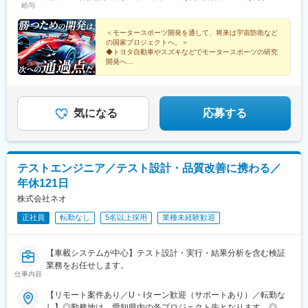
給与
10万円の場合、月額6万円（年間72万円）の補助となります！※ペ
ット可の物件有★各勤務地受動喫煙対策あり★自動車通勤あり
（派遣先による）★リモートワーク・テレワーク・在宅勤務あり
＜モータースポーツ開発を通して、将来は宇宙防衛など
の国家プロジェクトへ。＞
（派遣先による）＜弊社事業所＞・名古屋テクニカルセンター
◆トヨタ自動車やスズキなどでモータースポーツの研究
（本社）名古屋市中村区名駅南1-24-30 名古屋三井ビル本館12F・
開発へ
豊田テクニカルセンター豊田市喜多町2-160 コモ・スクエア ウェ
◆月給35万円～／賞与（実績：4カ月分～）＋特別昇給
あり
スト5F・浜松テクニカルセンター浜松市中区板屋町111-2 浜松ア
◆年間休日125日／完全週休2日制／家賃補助60％
クトタワー18F
気になる
応募する
テストエンジニア／テスト設計・品質改善に携わる／
年休121日
株式会社ネオ
正社員
転勤なし
5名以上採用
業種未経験歓迎
【車載システムが中心】テスト設計・実行・結果分析を含む検証
業務をお任せします。
仕事内容
【リモート案件あり／U・Iターン歓迎（サポートあり）／転勤な
し】◎勤務地は、愛知県内の各プロジェクト先となります。◎希