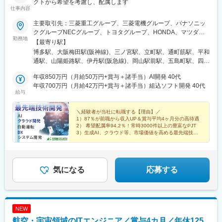
クトから希望を考慮し、配属します
仕事内容
主要取引先：三菱重工グループ、三菱電機グループ、パナソニッ
クグループNECグループ、トヨタグループ、HONDA、マツダグ
勤務地
ループ、NTTグループ、エネコム、 等★プロジェクト先 ※一部
【最寄り駅】
抜粋◆関西大阪：大阪市（梅田、京橋、本町、中之島等）、門
博多駅、大阪梅田駅(阪神線)、三ノ宮駅、立町駅、通町筋駅、平和
真、守口、池田、堺、池田、豊中、高槻、吹田 等兵庫：神戸市
通駅、山陽姫路駅、伊丹駅(阪急線)、岡山駅前駅、五島町駅、四条
（和田岬、東灘、西神等）、明石、姫路、加古川、高砂、伊丹、
駅(京都市営)、福山駅、草津駅(滋賀県)、祇園駅(福岡県)、紙屋町
尼崎、三田、宝塚 等 京都：京都（西大路、西院、四条）、長
年収850万円（月給50万円+賞与＋諸手当）AI開発 40代
東駅、熊本城・市役所前駅、小倉駅(福岡県)、姫路駅、伊丹駅(福
岡京、向日、亀岡、けいはんな 等滋賀：草津、大津、栗東、守
年収700万円（月給42万円+賞与＋諸手当）組込ソフト開発 40代
知山線)、岡山駅、大波止駅、烏丸駅、櫛田神社前駅、県庁前駅(広
給与
山 等奈良／和歌山◆中四国広島：広島市（大手町、八丁堀
島県)、花畑町駅、旦過駅、西川緑道公園駅、出島駅、烏丸御池駅
等）、府中町、東広島、福山、呉、三原 等岡山：岡山市、倉
敷、玉野、 笠岡、 井原、 浅口 等山口：山口市、岩国、下松、
＼経験者が当社に転職する【理由】／
1）87％が前職から収入UP＆賞与平均4ヶ月分の高待遇
徳山 等香川／愛媛／鳥取／島根／徳島◆九州福岡：福岡市（博
2） 希望配属率94.2％！常時3000件以上の豊富なPJT
多、天神、ももち、渡辺通等）、北九州（小倉、八幡、黒崎
3）生成AI、クラウド等、市場価値を高める最先端技術
等）、宮若、宗像 等長崎：長崎、諫早、佐世保 等熊本／鹿児
4）年休125日・完全週休2日・残業少なめ
島／宮崎／佐賀／大分※マイカー通勤可※U・Iターン歓迎※受動喫
煙対策あり：喫煙所あり（屋外）
気になる
応募する
NEW
航空・宇宙領域のITエンジニア／賞与4カ月／年休125