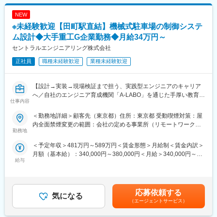
■当社について：
・AWS（EC2等）環境におけるクラウドネイティブなサーバー構
日本のモノづくりを技術力で支える技術系特化のアウトソーシン
NEW
築・運用サポート
グ企業。社員の9割以上がエンジニアという技術者集団です。
・Linuxsaサーバー上でのバックエンド処理の実装および
※未経験歓迎【田町駅直結】機械式駐車場の制御システ
創業から20年黒字経営の安定基盤。様々な業界の開発プロジェク
PostgreSQLによるDB設計
ム設計◆大手重工G企業勤務◆月給34万円～
トに参加して習得したノウハウが強みです。自社エンジニアのみ
・既存メンバーと連携した、チーム開発における進捗管理とコー
セントラルエンジニアリング株式会社
で開発を行う【匠プロジェクト】は他社にはない強みです。
ドレビュー
正社員
職種未経験歓迎
業種未経験歓迎
変更の範囲：会社の定める業務
■自社のエンジニア育成機関「A-LABO」：
・先端をゆく技術が求められる場に身をおくエンジニアのため
「A-LABO」という独自の育成機関・施設を用意し、知識・スキル
【設計→実装→現場検証まで担う、実践型エンジニアのキャリア
面の成長をバックアップ。基礎研修をはじめ、スキルアップ、キ
へ／自社のエンジニア育成機関「A-LABO」を通じた手厚い教育体
仕事内容
ャリアアップセミナー、エンジニア交流などを行えるスペースで
制／全社平均残業18.5h／女性社員の育休取得率100％】
す。
＜勤務地詳細＞顧客先（東京都）住所：東京都 受動喫煙対策：屋
・成長に合わせて新しいものを生み出す企画力、人を動かすプレ
■業務内容：
内全面禁煙変更の範囲：会社の定める事業所（リモートワーク含
ゼン力、リーダー・マネージャークラスの育成など、テクニカル×
・商業ビル等に設置される「機械式立体駐車場」のシステム設
勤務地
む）
ヒューマンスキルの両軸で育成に取り組んでいます。また「A-
計・制御開発を担当いただきます。
＜予定年収＞481万円～589万円＜賃金形態＞月給制＜賃金内訳＞
LABO」はカフェのような落ち着いた空間設計で、自習の場として
・入社後は、プロパー社員の指導のもと、C言語を用いたプログ
月額（基本給）：340,000円～380,000円＜月給＞340,000円～
自由に利用しているエンジニアも多数。今後もさらに充実させて
ラム作成や電気回路の理解からスタートします。デスクでの設計
給与
380,000円＜昇給有無＞有＜残業手当＞有＜給与補足＞※経験、ス
いく方針。
業務だけでなく、自分が設計したシステムが正しく動くか、実際
キルを考慮して決定いたします。■昇給：年1回（8月）■賞与：年
の現場（商業施設など）に足を運んで確認、調整を行う、やりが
2回（7月、12月）賃金はあくまでも目安の金額であり、選考を通
■当社について：
いの大きな仕事です。
じて上下する可能性があります。月給(月額)は固定手当を含めた表
・当社は航空宇宙、自動車、電気電子通信、IT情報、エネルギー
応募依頼する
気になる
記です。
分野などの業界約300社の大手メーカーに技術を提供。
■業務詳細：
（エージェントサービス）
・まだ世に出ていない新製品の開発など様々なプロジェクトに参
◇制御システム設計
画し、創業から60年、日本のモノづくりを支え続けています。
・C言語を用いた、駐車場を動かすためのシステム開発・修正