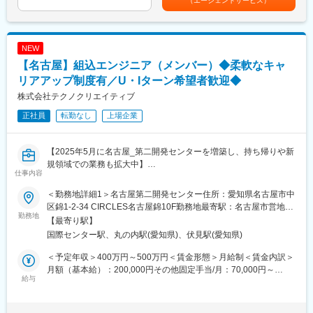
自由に利用しているエンジニアも多数。今後もさらに充実させて
（エージェントサービス）
自社研修施設では、各分野で豊富な経験を持つエキスパート講師
いく方針です。
が常駐し、業務で必要な技術やスキルアップのための研修セミナ
ー、キャリアサポートなどを実施しています。
■当社について：
未経験の方はまず面談等を行ったうえで個々に必要な研修をご用
NEW
・当社は航空宇宙、自動車、電気電子通信、IT情報、エネルギー
意いたします。
【名古屋】組込エンジニア（メンバー）◆柔軟なキャ
分野などの業界約300社の大手メーカーに技術を提供。
・まだ世に出ていない新製品の開発など様々なプロジェクトに参
◎独自の評価制度
リアアップ制度有／U・Iターン希望者歓迎◆
画し、創業から60年、日本のモノづくりを支え続けています。
評価は点数制です。定期的に営業や人材開発部スタッフとの面談
株式会社テクノクリエイティブ
でご自身の現状や目標をすり合わせるため、評価のポイントがわ
変更の範囲：会社の定める業務
正社員
転勤なし
上場企業
かりやすく、明確な目標を持ってスキルアップ・昇給昇格を目指
せます。
【2025年5月に名古屋_第二開発センターを増築し、持ち帰りや新
◎ 1つのポジションで長期就業が可能
規領域での業務も拡大中】
基本は1つの案件に定年まで就業する前提で、頻繁な異動は行わ
仕事内容
ず、スキル定着と専門性向上を重視しています。
■業務内容
一般職は4段階のグレード制を採用し、その後はマネジメント職ま
＜勤務地詳細1＞名古屋第二開発センター住所：愛知県名古屋市中
自動車業界で使用するシステムを行っているチームに参画をいた
たはエキスパート職へのキャリアアップが可能です。
区錦1-2-34 CIRCLES名古屋錦10F勤務地最寄駅：名古屋市営地下
だきます。
勤務地
鉄桜通線／国際センター駅受動喫煙対策：屋内全面禁煙＜勤務地
【最寄り駅】
（ご経験、スキルに合わせてご調整をいたします。）
■当社について：
詳細2＞顧客先(愛知県名古屋市内の顧客)住所：愛知県名古屋市 受
国際センター駅、丸の内駅(愛知県)、伏見駅(愛知県)
・自動車ECU関連の開発
当社は航空宇宙、自動車、電気電子通信、IT情報、エネルギー分
動喫煙対策：屋内全面禁煙変更の範囲：会社の定める事業所（リ
・車載CAN通信ユニットの組込みソフトウェア開発
野などの業界約300社の大手メーカーに技術を提供。まだ世に出
モートワーク含む）
＜予定年収＞400万円～500万円＜賃金形態＞月給制＜賃金内訳＞
・自律走行ロボットのソフトウェア開発
ていない新製品の開発など様々なプロジェクトに参画し、創業か
月額（基本給）：200,000円その他固定手当/月：70,000円～
・ADAS（自動運転）ソフトウェア開発
給与
ら60年日本のモノづくりを支え続けています。
170,000円＜月給＞270,000円～370,000円＜昇給有無＞有＜残業
試作～資材調達～開発設計～製造（自社工場）とワンストップで
手当＞有＜給与補足＞※経験・スキル・配属地域・前職給与等を考
■フォロー体制
お客様のご要望に対応できることが最大の強み。また、夕方街に
慮して給与を決定■固定手当（内訳）・地域手当 31,000円/月・