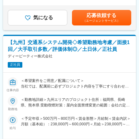
しています。まだ世に出ていない新製品の開発など様々なプロジ
キルを考慮して決定いたします。■賞与：年2回（7月、12月）■給
▼具体的には、以下の業務を行います。
ェクトに参画し、創業から60年、日本のモノづくりを支え続けて
与改定：年1回（8月）賃金はあくまでも目安の金額であり、選考
・車載ECUの量産機種運用（複数世代・多数車種）
います。試作～資材調達～開発設計～製造（自社工場）とワンス
を通じて上下する可能性があります。月給(月額)は固定手当を含め
応募依頼する
・共通設計ECUをベースとした、車種別仕様差分（搭載機能、ハ
トップでお客様のご要望に対応できることが最大の強み。また、
気になる
た表記です。
（エージェントサービス）
ード構成、取付条件等）の管理・対応
夕方街に流れる「夕焼け小焼け」の防災無線用のアンプは全国約
・製品仕様書、共通規格書、ヒューズ仕様書等の技術文書の作
40,000箇所に設置された自社製品です。今後の高齢化社会を見据
成・改訂・管理
え、医療機器業界にも参入。あなたの可能性を広げ大きく羽ばた
・車両仕様に基づく評価・試験条件の確認および関連部署との調
く舞台をご用意し、あなたの「やりたいに就ける」を実現しま
【九州】交通系システム開発◇希望勤務地考慮／面接1
整
す。
回／大手取引多数／評価体制◎／土日休／正社員
・車種別BOM差分を考慮した製造部門（工場）への量産引継ぎ対
応
ディーピーティー株式会社
変更の範囲：会社の定める業務
・部品変更・工程変更に伴う4M変更対応、EOL対応
正社員
・市場返却品（車載ECU／関連デバイス）の不具合解析および設
計部門へのフィードバック
＜希望案件をご用意／配属について＞
【使用ツール】
当社では、配属前に必ずプロジェクト内容を丁寧にすり合わせ、
・車載ECU関連の設計資料・技術仕様書（既存回路図、基板資料
仕事内容
エンジニア一人ひとりの希望・スキル・キャリア志向を踏まえた
等）
案件アサインを行っています。
＜勤務地詳細＞九州エリアのプロジェクト住所：福岡県、長崎
・Excel、PowerPoint（仕様管理、BOM管理、変更管理資料、報
万全の配属体制を整えているため、不安なくプロジェクトに集中
県、熊本県 受動喫煙対策：屋内全面禁煙変更の範囲：会社の定め
告書作成）
できる環境です。
勤務地
る事業所
・社内変更管理／品質管理システム（4M変更、EOL管理、不具合
■ マッチング率80％
管理）
＜予定年収＞500万円～800万円＜賃金形態＞月給制＜賃金内訳＞
スキル・経験だけでなく、「今後やりたいこと」「身につけたい
・各種評価・試験関連資料、解析レポート
月額（基本給）：238,000円～600,000円＜月給＞238,000円～
技術」まで考慮し、
・その他評価試験設備
給与
600,000円＜昇給有無＞有＜残業手当＞有＜給与補足＞※経験・ス
最適なプロジェクトをご提案。無理のないキャリア形成を支援し
キル・年齢を十分考慮の上、決定いたします。■昇給：年1回■賞
ます。