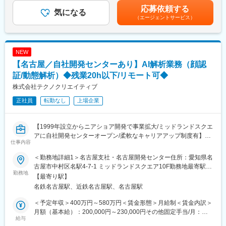
・各配属先にてOJTを中心に先輩社員がしっかりサポートをさせ
流れる「夕焼け小焼け」の防災無線用のアンプは全国約40,000箇
職務手当 39,000円～120,000円/月・役職手当 ～90,000円/月■
応募依頼する
ていただきます。
気になる
所に設置された自社製品です。
賞与：年2回（7月・12月）■昇給：年1回（4月）賃金はあくまで
（エージェントサービス）
・現場社員ではない管理課との定期面談有り
今後の高齢化社会を見据え、医療機器業界にも参入。あなたの可
も目安の金額であり、選考を通じて上下する可能性があります。
・技術研修やリーダー研修の充実(eラーニング)
能性を広げ大きく羽ばたく舞台をご用意し、あなたの「“やりた
月給(月額)は固定手当を含めた表記です。
・中途の方で９割以上構成されているため安心して働くことが可
い”に就ける」を実現します。
能
NEW
変更の範囲：会社の定める業務
【名古屋／自社開発センターあり】AI解析業務（顔認
■評価制度
・人事考課制度（年２回）
証/動態解析）◆残業20h以下/リモート可◆
∟考課表を作成し、自己評価と上司評価を基にすり合わせを行い
株式会社テクノクリエイティブ
ます。そちらをもとに評価していき、昇給昇格を決定いたしま
正社員
転勤なし
上場企業
す。
■同社で働くメリット
【1999年設立からニアショア開発で事業拡大/ミッドランドスクエ
テクノクリエイティブでは、若手のうちから裁量を持ち、リーダ
アに自社開発センターオープン/柔軟なキャリアアップ制度有】
ーとして活躍できる環境があります。
仕事内容
上流工程からチームでプロジェクトに関わりながら、マネジメン
■業務内容
トへのステップアップも目指す事も可能。
＜勤務地詳細1＞名古屋支社・名古屋開発センター住所：愛知県名
同社が大手メーカーから請負で開発を進める顔認証・動態解析の
リモート勤務など柔軟な働き方にも対応しており、自分らしいキ
古屋市中村区名駅4-7-1 ミッドランドスクエア10F勤務地最寄駅：
ソフトウェア開発プロジェクトへのアサインとなります。開発対
勤務地
ャリアを築いていける職場です。
名古屋鉄道名古屋本線／名古屋駅受動喫煙対策：敷地内喫煙可能
【最寄り駅】
象は360度カメラと温度センサー。無人運営の実証実験店舗で使
場所あり＜勤務地詳細2＞名古屋第二開発センター住所：名古屋市
名鉄名古屋駅、近鉄名古屋駅、名古屋駅
用され、犯罪抑止のため、客の動態解析を行います（3か月後の自
==============
中区錦1-2-34 CIRCLES名古屋錦10F勤務地最寄駅：名古屋市営地
社開発化を目指し開発を進めています）。
■企業概要
下鉄桜通線／国際センター駅受動喫煙対策：屋内全面禁煙＜勤務
＜予定年収＞400万円～580万円＜賃金形態＞月給制＜賃金内訳＞
1999年に熊本で創業し、2022年に東証へ上場。
地詳細3＞顧客先(愛知県)住所：愛知県内の顧客先 受動喫煙対策：
月額（基本給）：200,000円～230,000円その他固定手当/月：
■詳細
給与
創業27年で売上高60億規模の会社に成長をしております。
屋内全面禁煙変更の範囲：会社の定める事業所（リモートワーク
68,000円～185,000円＜月給＞268,000円～415,000円＜昇給有無