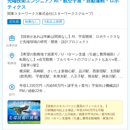
先端技術エンジニア／AI・航空宇宙・自動運転・ロボ
ティクス
関東スターワークス株式会社(スターワークスグループ)
正社員
転勤なし
5名以上採用
【技術があれば年齢は関係なし】AI、宇宙開発、ロボティクスな
ど先端領域の研究・開発・設計プロジェクト
仕事内容
【希望の勤務地で就業可／U・Iターン支援（引越し費用補助）／
転勤なし】※在宅勤務・フルリモートのプロジェクトもあり※受動
勤務地
喫煙対策：禁煙（配属先企業による）【事業拠点】■横浜テクニカ
【最寄り駅】
ルセンター神奈川県横浜市神奈川区金港町1番地4 横浜イーストス
横浜駅、高崎駅、さいたま新都心駅、品川駅、西新宿駅、太田駅
クエア3F■群馬テクニカルセンター群馬県高崎市栄町16-11 高崎
(群馬県)、宇都宮駅、本厚木駅、八王子駅、熊谷駅、神奈川駅、北
イーストタワー7F■東京テクニカルセンター埼玉県さいたま市大
与野駅、北品川駅、都庁前駅、宇都宮駅東口駅、京王八王子駅、
宮区吉敷町4ｰ262ｰ16 マルキユービル７F■品川オフィス東京都港
年収1,150万円（月給68万円＋諸手当＋賞与）宇宙向け機械設計
上熊谷駅、新高島駅、西新宿五丁目駅
区港南2-15-1 品川インターシティA棟28F■新宿オフィス東京都新
PM／経験22年
給与
宿区西新宿6-1-10-1 日土地西新宿ビル8階■太田オフィス群馬県太
年収980万円（月給57万円＋諸手当＋賞与）AIのアルゴリズム開
田市西矢島町714-1■宇都宮オフィス栃木県宇都宮市大通り5丁目
発／経験15年
1-11■厚木オフィス神奈川県厚木市中町3丁目13-8 アイリスヴェー
【技術のエキスパートに最高のフィールドを。】
◎前職給与以上を保証／年収1000万円も可能
ル141ビル7F■八王子オフィス東京都八王子市明神町3-20-5エイト
◎年休125日／土日祝休／残業月平均15h／賞与年2回
ビル3階■熊谷オフィス埼玉県熊谷市筑波2-56-3 渡辺総合ビル5階
◎U・Iターン支援有（引越し費用全額補助・家賃の6割
補助）
◎配属先は三菱重工／NEC／三菱電機など