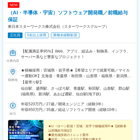
NEW
（AI・半導体・宇宙）ソフトウェア開発職／前職給与
保証
東日本スターワークス株式会社（スターワークスグループ）
正社員
5名以上採用
業種未経験歓迎
【配属満足率95%】Web、アプリ、組込み・制御系、インフラ、
サーバー系など豊富なプロジェクト！
仕事内容
★積極採用：宮城県・岩手県★【希望エリアで就業可能／マイカ
ー通勤OK】北海道・青森県・秋田県・山形県・福島県・新潟県在
勤務地
宅勤務可能なPJあり！エリア内のPJに就業※U・Iターン歓迎※受動
【最寄り駅】
喫煙対策あり【事業拠点】■本社（仙台テクニカルセンター）／宮
仙台駅、盛岡駅、さっぽろ駅、青森駅、秋田駅、山形駅、郡山駅
城県仙台市■盛岡テクニカルセンター／岩手県盛岡市■札幌サテラ
(福島県)、新潟駅、あおば通駅、仙台駅(地下鉄)
イト／北海道札幌市■青森サテライト／青森県青森市■秋田サテラ
イト／秋田県秋田市■山形サテライト／山形県山形市■郡山サテラ
年収520万円／27歳／開発エンジニア（経験3年）
イト／福島県郡山市駅■新潟サテライト／新潟県新潟市【スターワ
年収650万円／35歳／組込ソフトウェア開発（経験10年）
給与
ークスで働く魅力】◎全国3,000件以上のプロジェクト◎AI・半導
体・宇宙・防衛・クラウドなど成長産業案件多数◎希望勤務地を
最大限考慮◎U・Iターン歓迎◎年間休日125日◎前職給与保証◎
★U・Iターン歓迎！宮城・岩手で積極採用中★【経験者
は前職給与保証】
東北エリアで長期的なキャリア形成が可能◎要件定義・設計など
◆最先端技術のトレンド案件
上流工程へのチャレンジ可能◎大手メーカー・研究開発プロジェ
◆在宅・フレックスなど柔軟の働き方