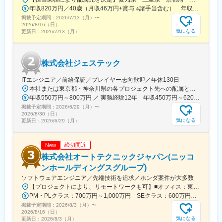
年収820万円／40歳（月収46万円+賞与 ※諸手当含む） 年収760万円／35歳（月収42万円+賞与 ※諸手当含む）
＜業務内容＞
掲載予定期間：
2026/7/13（月）
〜
自動車、航空機、家電、鉄道、半導体、工作機械、都市設備、電
2026/8/16（日）
気になる
更新日：
2026/7/13（月）
動工具など、様々な業界の製品への業務系アプリケーションの開
発を行います。
営業との面談を通し、ご経験・ご要望に応じて業務内容・勤務地
を決めるため、配属ガチャはありません。
株式会社ジェステック
【事例】
ITエンジニア／前給保証／プレイヤー志向歓迎／年休130日
・PCR検査装置のソフトウェア開発
本社または東京都・神奈川県の各プロジェクト先への配属となります＊プロジェクトによってはリモートワーク勤務の可能性もあります。＜本社＞東京都新宿区西新宿6-12-1 パークウェスト7Ｆ【交通アクセス】各線「新宿駅」より徒歩8分東京メトロ丸の内線「西新宿駅」より徒歩4分都営大江戸線「都庁前駅」より徒歩4分
・自動運転関連のシステム開発
年収550万円～800万円 ／ 実務経験12年 年収450万円～620万円 ／ 実務経験5年
・AR技術を使ったシューティングゲーム開発
掲載予定期間：
2026/6/29（月）
〜
・窓の開閉、エンジン、ブレーキなどの車載ECU開発
2026/8/30（日）
気になる
更新日：
2026/6/29（月）
・自動二輪（バイク）のエンジンECU開発
・FA（工場の自動化）関連のシステム開発
・AED組み込みシステム
締切間近
New
株式会社オートテクニックジャパン(ニッコ
変更の範囲：会社の定める業務
ンホールディングスグループ)
ソフトウェアエンジニア／先端技術を追求／ホンダ案件が大多数
【プロジェクトにより、リモートワークも可】■オフィス：東京都港区虎ノ門1-17-1 虎ノ門ヒルズ ビジネスタワー15階※虎ノ門駅・虎ノ門ヒルズ駅から徒歩5分勤務地は、東京都内を中心とした首都圏エリアとなります。顧客先オフィスでの勤務がメインとなります。※勤務地・職種のご希望がございましたら面接時にご相談ください。【主要顧客】本田技研工業株式会社／株式会社本田技術研究所／日産自動車株式会社／三菱自動車工業株式会社／株式会社ホンダアクセス／株式会社ホンダ・レーシング／ボッシュ株式会社／武蔵精密工業株式会社／Astemo株式会社／Honda R&D America,Inc.…など
PM・PLクラス：700万円～1,000万円 SEクラス：600万円～700万円
掲載予定期間：
2026/8/3（月）
〜
2026/8/16（日）
気になる
更新日：
2026/8/3（月）