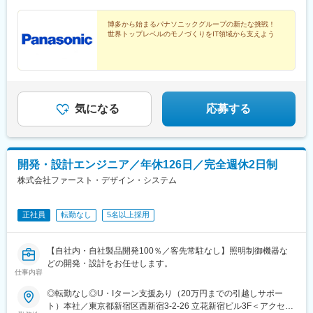
年収710万円（入社1年目／その他職種の場合）
博多から始まるパナソニックグループの新たな挑戦！
世界トップレベルのモノづくりをIT領域から支えよう
気になる
応募する
開発・設計エンジニア／年休126日／完全週休2日制
株式会社ファースト・デザイン・システム
正社員
転勤なし
5名以上採用
【自社内・自社製品開発100％／客先常駐なし】照明制御機器な
どの開発・設計をお任せします。
仕事内容
◎転勤なし◎U・Iターン支援あり（20万円までの引越しサポー
ト）本社／東京都新宿区西新宿3-2-26 立花新宿ビル3F＜アクセス