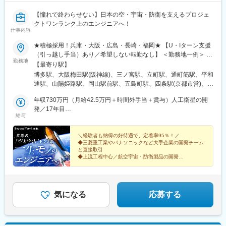
【憧れで終わらせない】日本の空・宇宙・防衛を支えるプロジェ
クトワンランク上のエンジニアへ！
仕事内容
★積極採用！兵庫・大阪・広島・長崎・福岡★ 【U・Iターン支援
（引っ越し手当）あり／希望しない転勤なし】 ＜勤務地一例＞ ・
勤務地
三菱重工グループ └兵庫県 高砂市、神戸市 長崎県 長崎市、諫早
【最寄り駅】
市、岡山県 玉野市 ・川崎重工業 └兵庫県 明石市、神戸市 ・新明
博多駅、大阪梅田駅(阪神線)、三ノ宮駅、立町駅、通町筋駅、平和
和工業 └兵庫県 神戸市東灘区、宝塚市 ・三菱電機グループ └兵庫
通駅、山陽姫路駅、岡山駅前駅、五島町駅、四条駅(京都市営)、福
県 尼崎市、三田市 ・日本製鋼所 └広島市安芸区 ・パナソニック
山駅、草津駅(滋賀県)、伊丹駅(阪急線)、祇園駅(福岡県)、紙屋町
グループ └大阪府 門真市、守口市 、大阪市 ・NECグループ └福
年収730万円（月給42.5万円＋時間外手当＋賞与）人工衛星の開
東駅、熊本城・市役所前駅、小倉駅(福岡県)、姫路駅、岡山駅、大
岡市中央区、早良区 など ＜関西＞大阪府／兵庫県／京都府／滋賀
発／17年目
波止駅、烏丸駅、伊丹駅(福知山線)、櫛田神社前駅、県庁前駅(広
給与
県／奈良県／和歌山県＜中四国＞広島県／岡山県／香川県／愛媛
年収580万円（月給32万円＋時間外手当＋賞与）護衛艦のシステ
島県)、花畑町駅、旦過駅、西川緑道公園駅、出島駅、烏丸御池駅
県／鳥取県／島根県／山口県／徳島県＜九州＞福岡県／熊本県／
ム開発／5年目
長崎県／鹿児島県／宮崎県／佐賀県／大分県※テクニカルセンタ
＼経験者も納得の好待遇で、定着率95％！／
◆三菱重工業やパナソニックなど大手企業の開発チーム
ー・サテライトオフィスあり※マイカー通勤可※受動喫煙対策あ
と直接取引
り：喫煙所あり（屋外）
◆上流工程中心／航空宇宙・防衛製品の開発
◆開発経験者は月給35万円以上＋賞与4カ月分（昨年度
実績）
◆年休125日・土日祝休・残業少なめ
気になる
応募する