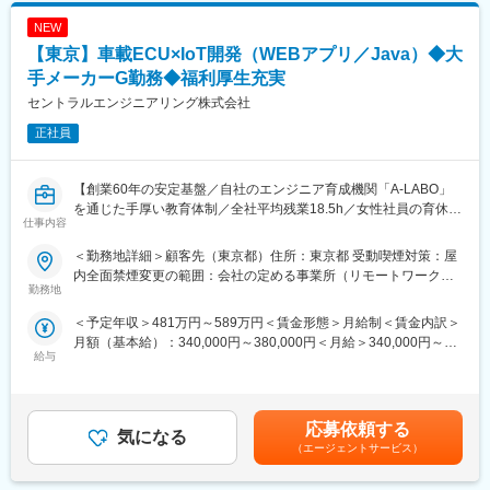
グ企業。社員の9割以上がエンジニアという技術者集団です。
への挑戦していただくことも、特定分野のスペシャリストとして
創業から20年黒字経営の安定基盤。様々な業界の開発プロジェク
NEW
ご活躍いただくことも可能です。
トに参加して習得したノウハウが強みです。自社エンジニアのみ
当社は一人一人のキャリアに寄り添い、最適な職場環境の提供を
【東京】車載ECU×IoT開発（WEBアプリ／Java）◆大
で開発を行う【匠プロジェクト】は他社にはない強みです。
大切にしています。
手メーカーG勤務◆福利厚生充実
セントラルエンジニアリング株式会社
変更の範囲：会社の定める業務
■当社のキャリア形成支援：
当社では、上流工程を中心に高度な技術サービスを提供できる技
正社員
術者の育成を目指しています。充実した教育研修とサポート体制
により、個々人に適した技術や業務領域の経験を経て長期的にキ
ャリア形成を実現できる環境です。
【創業60年の安定基盤／自社のエンジニア育成機関「A-LABO」
＜教育研修制度＞
を通じた手厚い教育体制／全社平均残業18.5h／女性社員の育休取
仕事内容
・研修センター…横浜研修センターでは、機械設計、情報処理、
得率100％】
施工管理分野を中心に様々な技術取得プログラムを実施
＜勤務地詳細＞顧客先（東京都）住所：東京都 受動喫煙対策：屋
・eラーニング…豊富なメニューを揃えたeラーニングシステムを
■業務内容：
内全面禁煙変更の範囲：会社の定める事業所（リモートワーク含
導入
・自動車の頭脳となる「車載ECU」とクラウドをつなぐ、IoTシス
勤務地
む）
・技術者育成プログラム…様々な育成プログラムにより技術者の
テムのWEBアプリケーション開発をご担当いただきます。
＜予定年収＞481万円～589万円＜賃金形態＞月給制＜賃金内訳＞
スキル向上とキャリア形成を支援
・大手Sler内のプロジェクトにて、JavaやAWSを用いたバックエ
月額（基本給）：340,000円～380,000円＜月給＞340,000円～
・資格取得支援制度…資格取得受験料補助、技術図書購入補助、
ンド開発を中心に、設計から実装まで幅広く携わっていただきま
給与
380,000円＜昇給有無＞有＜残業手当＞有＜給与補足＞※経験、ス
技術研修補助等の充実した支援制度
す。
キルを考慮して決定いたします。■昇給：年1回（8月）■賞与：年
＜サポート体制＞
※現場には自社メンバーが5名在籍しており、技術的なフォロー体
2回（7月、12月）賃金はあくまでも目安の金額であり、選考を通
・キャリアコンサルタント…的確にアドバイスができる専門性の
制も万全です。
じて上下する可能性があります。月給(月額)は固定手当を含めた表
高いキャリアコーディネーター（国家資格）が在籍
応募依頼する
気になる
記です。
・評価制度…「業績」「組織貢献度」「能力開発」の指標から公
■業務詳細：
（エージェントサービス）
正な評価を行い、報酬への反映とキャリアアップを実施
・Javaを用いた車載ECU向けIoTシステムのWEBアプリケーショ
ン開発