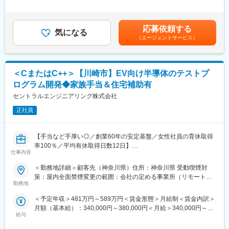
・売上高62億円の上場企業！5年間の売上成長率195.5％の実績と
キルを考慮して決定いたします。■昇給：年1回（8月）■賞与：年
安定性
2回（7月、12月）賃金はあくまでも目安の金額であり、選考を通
■業務詳細：
・取締役がエンジニア出身！ゆえにエンジニアファーストの就業
じて上下する可能性があります。月給(月額)は固定手当を含めた表
◇システムの品質を担保するための試験計画立案および具体的な
応募依頼する
環境を実現
気になる
記です。
試験項目の策定
・上流工程を中心に約4800個の案件群！志向性に合わせ選択し市
（エージェントサービス）
◇発電量調整機能などが仕様通りに作動するかを確認するソフト
場価値UP
ウェア試験の実施
・「在宅勤務×年休126日×資格取得手当(1千円～数万円/月)」
◇通信ケーブルの脱着等による、故障アラーム検出機能などのハ
＜CまたはC++＞【川崎市】EV向け半導体のテストプ
ードウェア試験の実施
変更の範囲：会社の定める業務
◇顧客（電力会社等）への試験結果の提示、および導入前の現地
ログラム開発◆家族手当＆住宅補助有
立会試験の対応
セントラルエンジニアリング株式会社
◇最終承認を得たシステムの、本番環境（実際に稼働しているシ
ステム）への組み込み
正社員
■自社のエンジニア育成機関「A-LABO」：
【手当など手厚い◎／創業60年の安定基盤／女性社員の育休取得
先端をゆく技術が求められる場に身をおくエンジニアのため「A-
率100％／平均有休取得日数12日】
LABO」という独自の育成機関・施設を用意し、知識・スキル面の
仕事内容
成長をバックアップ。基礎研修をはじめ、スキルアップ、キャリ
■概要：
アアップセミナー、エンジニア交流などを行えるスペースです。
＜勤務地詳細＞顧客先（神奈川県）住所：神奈川県 受動喫煙対
・世界的に広く使用されているテストシステムを用いた、電気自
成長に合わせて新しいものを生み出す企画力、人を動かすプレゼ
策：屋内全面禁煙変更の範囲：会社の定める事業所（リモートワ
動車（EV）やハイブリッド車(HV)向け電池監視ICの評価およびテ
ン力、リーダー・マネージャークラスの育成など、テクニカル×ヒ
勤務地
ーク含む）
ストプログラム開発業務です。
ューマンスキルの両軸で育成に取り組んでいます。また「A-
＜予定年収＞481万円～589万円＜賃金形態＞月給制＜賃金内訳＞
・基本的な半導体物理の知識やデータ解析スキルを活かし、製品
LABO」はカフェのような落ち着いた空間設計で、自習の場として
月額（基本給）：340,000円～380,000円＜月給＞340,000円～
の量産化に向けた品質向上を支える重要なポジションです。
自由に利用しているエンジニアも多数。
給与
380,000円＜昇給有無＞有＜残業手当＞有＜給与補足＞※経験、ス
キルを考慮して決定いたします。※残業代は全額支給いたします。
■具体的には：