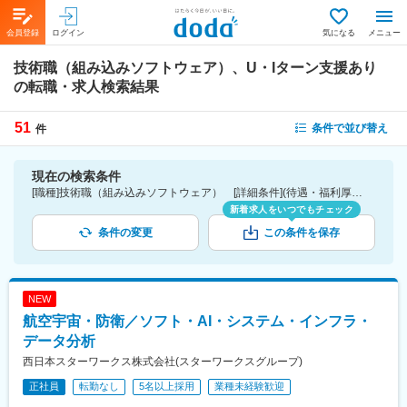
会員登録
ログイン
気になる
メニュー
技術職（組み込みソフトウェア）、U・Iターン支援あり
の転職・求人検索結果
51
条件で並び替え
件
現在の検索条件
[職種]技術職（組み込みソフトウェア） [詳細条件](待遇・福利厚生)U・Iターン支援あり
新着求人をいつでもチェック
条件の変更
この条件を保存
NEW
航空宇宙・防衛／ソフト・AI・システム・インフラ・
データ分析
西日本スターワークス株式会社(スターワークスグループ)
正社員
転勤なし
5名以上採用
業種未経験歓迎