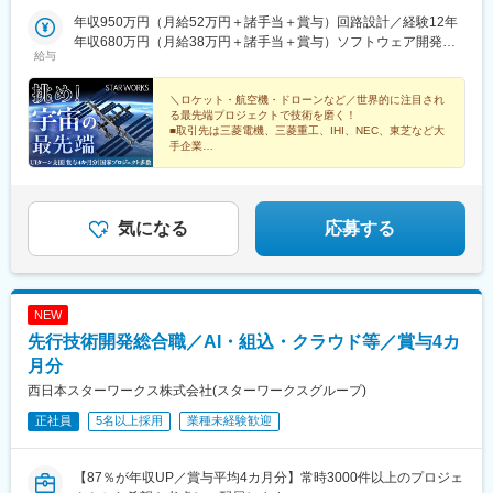
横浜テクニカルセンター神奈川県横浜市神奈川区金港町1番地4 横
宇都宮駅東口駅、新高島駅、西新宿五丁目駅
浜イーストスクエア3F■東京テクニカルセンター埼玉県さいたま
年収950万円（月給52万円＋諸手当＋賞与）回路設計／経験12年
市大宮区吉敷町4ｰ262ｰ16 マルキユービル７F■群馬テクニカルセ
年収680万円（月給38万円＋諸手当＋賞与）ソフトウェア開発／
給与
ンター群馬県高崎市栄町16-11 高崎イーストタワー7F■品川オフ
経験5年
ィス東京都港区港南2-15-1 品川インターシティA棟28F■新宿オフ
ィス東京都新宿区西新宿6-1-10-1 日土地西新宿ビル8階■太田オフ
＼ロケット・航空機・ドローンなど／世界的に注目され
る最先端プロジェクトで技術を磨く！
ィス群馬県太田市西矢島町714-1■宇都宮オフィス栃木県宇都宮市
■取引先は三菱電機、三菱重工、IHI、NEC、東芝など大
大通り5丁目1-11
手企業
■賞与4カ月分／住宅手当など豊富な福利厚生あり
■上京支援制度あり（家賃・引越補助など）
気になる
応募する
NEW
先行技術開発総合職／AI・組込・クラウド等／賞与4カ
月分
西日本スターワークス株式会社(スターワークスグループ)
正社員
5名以上採用
業種未経験歓迎
【87％が年収UP／賞与平均4カ月分】常時3000件以上のプロジェ