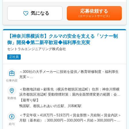
■当社について：
■給与改定：年1回（8月）■賞与：年2回（7月、12月）賃金はあく
・半導体テストシステムを用いたテストプログラムの開発および
当社は航空宇宙、自動車、電気電子通信、IT情報、エネルギー分
までも目安の金額であり、選考を通じて上下する可能性がありま
改修
野などの業界約300社の大手メーカーに技術を提供。まだ世に出
応募依頼する
気になる
す。月給(月額)は固定手当を含めた表記です。
・電池監視ICなどの評価実施、およびExcelや統計学を用いたデー
ていない新製品の開発など様々なプロジェクトに参画し、創業か
（エージェントサービス）
タ解析
ら60年日本のモノづくりを支え続けています。試作～資材調達～
・不具合発生時の原因解析、および製品改善案の検討・立案
開発設計～製造（自社工場）とワンストップでお客様のご要望に
・電気自動車(EV)やハイブリッド車（HV）の制御IC、センサーIC
対応できることが最大の強み。また、夕方街に流れる「夕焼け小
【神奈川県横浜市】クルマの安全を支える「ソナー制
の評価
焼け」の防災無線用のアンプは全国約40,000箇所に設置された自
・テスタ使用に伴う平日のみの出張対応（出張先：愛知県）
社製品です。今後の高齢化社会を見据え、医療機器業界にも参
御」開発◆第二新卒歓迎◆福利厚生充実
入。あなたの可能性を広げ大きく羽ばたく舞台をご用意し、あな
セントラルエンジニアリング株式会社
■自社のエンジニア育成機関「A-LABO」：
たの「“やりたい”に就ける」を実現します。
先端をゆく技術が求められる場に身をおくエンジニアのため、
正社員
「A-LABO」という独自の育成機関・施設を用意し、知識・スキル
変更の範囲：会社の定める業務
面の成長をバックアップ。基礎研修をはじめ、スキルアップ、キ
～300社の大手メーカーに技術を提供／教育研修制度・福利厚生
ャリアアップセミナー、エンジニア交流などを行えるスペースで
充実～
す。成長に合わせて新しいものを生み出す企画力、人を動かすプ
仕事内容
レゼン力、リーダー・マネージャークラスの育成など、テクニカ
■業務内容
ル×ヒューマンスキルの両軸で育成に取り組んでいます。また「A-
＜勤務地詳細＞顧客先（横浜市都筑区池辺町）住所：神奈川県横
大手墨機メーカーグループの車載デバイス事業にて、量産フェー
LABO」はカフェのような落ち着いた空間設計で、自習の場として
浜市都筑区池辺町 受動喫煙対策：屋内全面禁煙変更の範囲：会社
ズにある「車載ECU（主に障害物を検知するソナー制御）」の展
自由に利用しているエンジニアも多数います。今後もさらに充実
勤務地
の定める事業所
【最寄り駅】
開開発・評価業務を担当いただきます。まずは先輩社員の指導の
させていく方針。
鴨居駅、都筑ふれあいの丘駅、川和町駅
もと、車両仕様に基づく評価・試験からスタート。徐々に製品仕
様書の改訂や、不具合発生時の解析・フィードバックなど、設計
■当社について：
＜予定年収＞418万円～519万円＜賃金形態＞月給制＜賃金内訳＞
と製造の架け橋となる重要な役割へとステップアップしていたた
当社は、航空宇宙、自動車、電気・電子・通信、IT・情報、エネ
月額（基本給）：300,000円～330,000円＜月給＞300,000円～
きます。
ルギー分野などの業界で、約300社の大手メーカーに技術を提供
給与
330,000円＜昇給有無＞有＜残業手当＞有＜給与補足＞※経験、ス