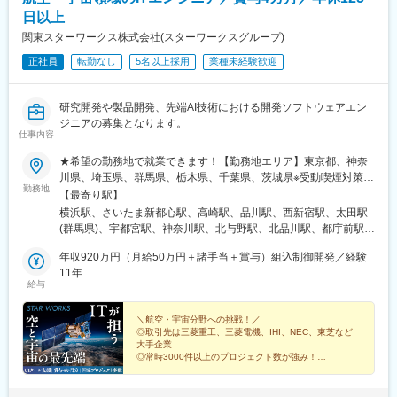
日以上
関東スターワークス株式会社(スターワークスグループ)
正社員
転勤なし
5名以上採用
業種未経験歓迎
研究開発や製品開発、先端AI技術における開発ソフトウェアエン
ジニアの募集となります。
仕事内容
★希望の勤務地で就業できます！【勤務地エリア】東京都、神奈
川県、埼玉県、群馬県、栃木県、千葉県、茨城県※受動喫煙対策：
勤務地
禁煙（配属先企業による）【事業拠点】■横浜テクニカルセンター
【最寄り駅】
神奈川県横浜市神奈川区金港町1番地4 横浜イーストスクエア3F■
横浜駅、さいたま新都心駅、高崎駅、品川駅、西新宿駅、太田駅
東京テクニカルセンター埼玉県さいたま市大宮区吉敷町4ｰ262ｰ16
(群馬県)、宇都宮駅、神奈川駅、北与野駅、北品川駅、都庁前駅、
マルキユービル７F■群馬テクニカルセンター群馬県高崎市栄町16-
宇都宮駅東口駅、新高島駅、西新宿五丁目駅
11 高崎イーストタワー7F■品川オフィス東京都港区港南2-15-1
年収920万円（月給50万円＋諸手当＋賞与）組込制御開発／経験
品川インターシティA棟28F■新宿オフィス東京都新宿区西新宿6-
11年
給与
1-10-1 日土地西新宿ビル8階■太田オフィス群馬県太田市西矢島町
年収710万円（月給39万円＋諸手当＋賞与）システム開発／経験6
714-1■宇都宮オフィス栃木県宇都宮市大通り5丁目1-11
年
＼航空・宇宙分野への挑戦！／
◎取引先は三菱重工、三菱電機、IHI、NEC、東芝など
大手企業
◎常時3000件以上のプロジェクト数が強み！
◎スキルアップ・年収アップも実現可能
◎賞与4カ月以上
◎年休125日以上