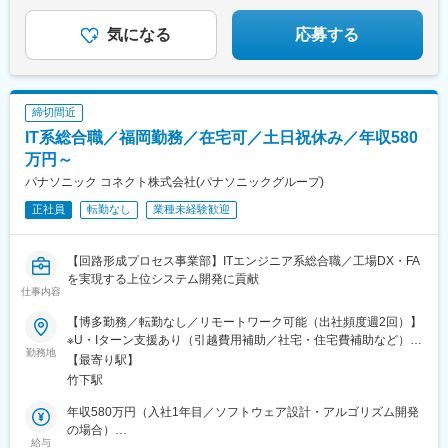
気になる
応募する
締切間近
IT系総合職／福岡勤務／在宅可／土日祝休み／年収580
万円～
パナソニック コネクト株式会社(パナソニックグループ)
正社員
転勤なし
業種未経験歓迎
【回路形成プロセス事業部】ITエンジニア系総合職／工場DX・FA
を実現する上位システム開発に貢献
仕事内容
【博多勤務／転勤なし／リモートワーク可能（出社頻度週2回）】
※U・Iターン支援あり（引越費用補助／社宅・住宅費補助など）福
勤務地
岡県福岡市博多区美野島4-1-62└各線「博多駅」からバスで15分└
【最寄り駅】
バス停「パナソニック前」から徒歩1分※受動喫煙対策：屋内全面
竹下駅
禁煙
年収580万円（入社1年目／ソフトウェア設計・アルゴリズム開発
の場合）
給与