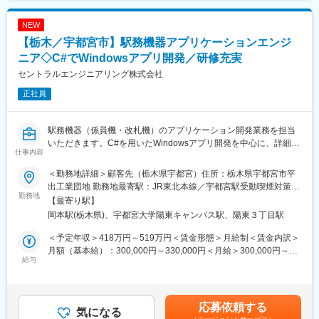
・試作～資材調達～開発設計～製造（自社工場）とワンストップ
◇図面、仕様の確認
でお客様のご要望に対応できることが最大の強み。
NEW
・電気リレー回路図の読み取りと、動作フローの検討
◇動作試験、現場調整
【栃木／宇都宮市】駅務機器アプリケーションエンジ
変更の範囲：会社の定める業務
・完成したプログラムが実機で動くかのテスト走行（現場立会）
ニア◇C#でWindowsアプリ開発／研修充実
◇不具合対応、メンテナンス
セントラルエンジニアリング株式会社
・稼働後のシステム改修やトラブルシューティング
◇報告書作成
正社員
・動作確認結果のまとめや、付随するドキュメント作成
■キャリア成長の機会：
駅務機器（係員機・改札機）のアプリケーション開発業務を担当
・プロパーの方からの指導を手厚く受けられます。
いただきます。C#を用いたWindowsアプリ開発を中心に、詳細設
仕事内容
・自分の設計したものを実際の現場で確認することが出来るた
計から実装、実機を用いたテストまで一貫して携わります。GUI
め、早く業務の習得できます。
開発だけでなく、機器制御や運賃計算ロジックにも関与し、社会
＜勤務地詳細＞顧客先（栃木県宇都宮）住所：栃木県宇都宮市平
インフラを支えるシステム開発に貢献できるポジションです。
出工業団地 勤務地最寄駅：JR東北本線／宇都宮駅受動喫煙対策：
■自社のエンジニア育成機関「A-LABO」：
勤務地
屋内全面禁煙変更の範囲：会社の定める事業所（リモートワーク
【最寄り駅】
・先端をゆく技術が求められる場に身をおくエンジニアのため
■具体的な業務内容：
含む）
岡本駅(栃木県)、宇都宮大学陽東キャンパス駅、陽東３丁目駅
「A-LABO」という独自の育成機関・施設を用意し、知識・スキル
・係員機または改札機アプリケーションの詳細設計・実装
面の成長をバックアップ。基礎研修をはじめ、スキルアップ、キ
・C#によるWindowsアプリ（GUI・制御）の開発・改修
＜予定年収＞418万円～519万円＜賃金形態＞月給制＜賃金内訳＞
ャリアアップセミナー、エンジニア交流などを行えるスペースで
・マイコン向けアプリケーションの開発（※一部案件）
月額（基本給）：300,000円～330,000円＜月給＞300,000円～
す。
・実機を使用した動作確認およびテスト業務
給与
330,000円＜昇給有無＞有＜残業手当＞有＜給与補足＞※経験、ス
・成長に合わせて新しいものを生み出す企画力、人を動かすプレ
・仕様理解およびチーム内でのコミュニケーション・調整
キルを考慮して決定いたします。■昇給：年1回（8月）■賞与：年
ゼン力、リーダー・マネージャークラスの育成など、テクニカル×
2回（7月、12月）賃金はあくまでも目安の金額であり、選考を通
ヒューマンスキルの両軸で育成に取り組んでいます。また「A-
■当社の魅力：
じて上下する可能性があります。月給(月額)は固定手当を含めた表
応募依頼する
LABO」はカフェのような落ち着いた空間設計で、自習の場として
◎教育研修制度
気になる
記です。