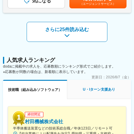
気になる
万円／統括リーダー（45歳）賃金はあくまでも目安の金額であ
案件を多数保有。
（エージェントサービス）
り、選考を通じて上下する可能性があります。月給(月額)は固定手
宇宙開発／半導体／自動車／家電／医療／インフラなどに加え、
■ 長期的にエンジニアとして活躍
当を含めた表記です。
ゲーム・エンタメ分野など新業界への展開も進めています。
年次に応じてマネジメントへ強制的に移行することはなく、設
■ 自社開発・先端分野への挑戦も可能
計・技術を生涯の仕事として続けられる環境です。
自社製品開発部門や、**AI専門チーム「AI-lab」**を保有。
さらに25件読み込む
業務系・Web・組込みソフト・AI／データ活用など、
＜業務内容＞
受託・自社開発の両面で幅広いキャリアを描けます。
車載機器開発、車載ソフトウェア開発、車載ECU開発、機能安全
対応として、各種組込制御システムの開発を行います。
＜おすすめポイント＞
■ 専任営業による一貫サポート
【事例】
エンジニア専任の営業が、配属・案件調整・キャリア相談まで一
■輸送機器メーカー向け機能安全業務
人気求人ランキング
貫対応。
機能安全規格（ISO26262）に準拠した開発プロセスへの対応。
dodaに掲載中の求人を、応募数順にランキング形式でご紹介します。
「設計を続けたい」「評価から設計へ戻りたい」などの要望も反
機能安全開発自体への対応（ツール登録、ドキュメント作成）以
※応募数が同数の場合は、新着順に表示しています。
映します。
外にも業務効率化、改善業務を行います。
更新日：
2026/8/7（金）
（使用言語、ツール）C、VBA
■ キャリアプランをチームで共有
（工程）機能設計書作成、コーディング、単体テスト
定期的な面談を通じて、
U・Iターン支援あり
（メンバー数）10名
技術職（組み込みソフトウェア）
・設計スペシャリスト
・幅広い製品経験を積むジェネラリスト
・チームリーダー・マネジメント
変更の範囲：会社の定める業務
など志向に合わせたキャリア形成を支援。
締切間近
村田機械株式会社
■ 長期的にエンジニアとして活躍
年次に応じてマネジメントへ強制的に移行することはなく、設
半導体搬送装置などの技術系総合職／年休123日／リモート可
計・技術を生涯の仕事として続けられる環境です。
【担当業務により配属先を決定】愛知県・三重県・京都府・東京都・福岡県の各拠点＜配属先＞ ＼犬山、伊勢は積極採用中／■機械設計（犬山、伊勢、名古屋）※名古屋勤務の場合は、犬山もしくは伊勢で3カ月～1年研修を予定■電気設計（犬山、伊勢、名古屋、京都、福岡）※京都・名古屋・福岡勤務の場合は、犬山もしくは伊勢で3カ月～1年研修を予定■組み込みソフト設計（犬山、伊勢、京都、豊橋）※京都勤務の場合は、犬山・伊勢で3カ月～1年研修を予定■ソフトウェア開発（伊勢、名古屋、豊橋、京都、東京）名古屋・東京・京都勤務の場合は、下記の場所・期間にて研修を受けていただきます。・名古屋勤務：出張ベース（豊橋事業所または犬山事業所）（3カ月～1年程度）・東京勤務：豊橋事業所または犬山事業所（3カ月～1年程度）・京都勤務：豊橋事業所または伊勢事業所（3カ月～1年程度）※マイカー通勤OK（名古屋・豊橋・東京・福岡以外）／駐車場完備※個人の熟練度等により、研修期間は延長・短縮の場合あり※海外出張の可能性あり※受動喫煙対策制度あり