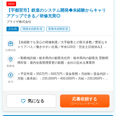
駅、油田駅、五井駅、門出駅、洛西口駅、小舞子駅、黒川駅(愛知
NEW
県)、丸の内駅(愛知県)、戸部駅、鶴見小野駅、三ツ沢下町駅、山
【宇都宮市】鉄道のシステム開発◆未経験からキャリ
手駅、井土ケ谷駅、上永谷駅、和田町駅、鶴ケ峰駅、戸塚駅、赤
アアップできる／研修充実◎
羽駅、峰駅、陸前落合駅、センター南駅、北四番丁駅、稲永駅、
ブライザ株式会社
岡本駅(栃木県)、笠寺駅、村井駅、茅野駅、本山駅(愛知県)、さが
み野駅、小俣駅(栃木県)、新前橋駅、群馬藤岡駅、本庄駅、垂井
正社員
職種未経験歓迎
業種未経験歓迎
駅、徳山駅、周防下郷駅、道ノ尾駅、大波止駅、喜々津駅、国母
駅、松江駅、伊賀屋駅、弥生が丘駅、宮崎駅、南鹿児島駅、さっ
ぽろ駅、青葉通一番町駅、千葉駅、虎ノ門駅、神奈川駅、市役所
【未経験でも安心の研修制度／大手顧客との取引多数／豊富なキ
前駅(長野県)、新静岡駅、第一通り駅、近鉄名古屋駅、金沢駅、中
ャリアパス／働きやすい社風／年休120日・完全土日祝休み】
崎町駅、オークスカナルパークホテル富山前、四条駅(京都市営)、
仕事内容
神戸三宮駅(阪神)、姫路駅、岡山駅前駅、胡町駅、高松築港駅、天
■業務内容：
＜勤務地詳細＞栃木県内の顧客先住所：栃木県内の顧客先 受動喫
神南駅、辛島町駅、南公園駅、湊川駅、小路駅、常盤駅(岡山県)、
鉄道関連のシステム開発業務をお任せいたします。具体的にはホ
煙対策：屋内全面禁煙変更の範囲：会社の定める事業所
横川駅、谷町四丁目駅、舟入幸町駅、大小路駅、亀戸駅、中津駅
ームドアのシステム設計、プログラミングをご担当いただきま
勤務地
(地下鉄)、六本木一丁目駅、ＪＲ難波駅、観月橋駅、海老江駅、中
す。
之島駅、なにわ橋駅、甘木駅(甘木鉄道線)、住之江公園駅、上前津
＜予定年収＞350万円～500万円＜賃金形態＞月給制＜賃金内訳＞
駅、久屋大通駅、平沼橋駅、国道駅、蒔田駅、赤羽岩淵駅、セン
月額（基本給）：235,000円～400,000円＜月給＞235,000円～
■使用ツール：
給与
ター北駅、勾当台公園駅、本笠寺駅、自由ケ丘駅(愛知県)、出島
400,000円＜昇給有無＞有＜残業手当＞有＜給与補足＞※給与額は
C#
駅、北１２条駅、あおば通駅、新千葉駅、神谷町駅、新高島駅、
経験・スキル等を充分考慮の上、決定します。※上記給与は時間外
日吉町駅、新浜松駅、名鉄名古屋駅、梅田駅(地下鉄)、富山駅、京
手当を含まない金額です。※上記年収は、入社時の想定金額です。
■キャリアパス：
都河原町駅、三ノ宮駅、西川緑道公園駅、銀山町駅、西鉄福岡
■昇給：年1回（7月）■賞与：年2回（7月・12月）賃金はあくまで
当面は地域密着にてプロフェッショナルを目指していただきま
応募依頼する
気になる
駅、西辛島町駅、市民広場駅、三滝駅、舟入本町駅、花田口駅、
も目安の金額であり、選考を通じて上下する可能性があります。
す。その後、ご本人の希望やキャリアアップを目的に他案件・他
（エージェントサービス）
麻布十番駅、大国町駅、桃山御陵前駅、野田駅(阪神線)、肥後橋
月給(月額)は固定手当を含めた表記です。
職種へ挑戦していただくことも、特定分野のスペシャリストとし
駅、北浜駅(大阪府)、伏見駅(愛知県)、西横浜駅、龍谷富山高校
てご活躍いただくことも可能です。
前、五島町駅