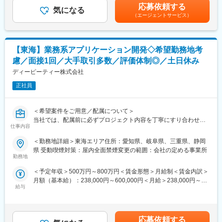
（30歳）・年収700万円／リーダー（3年目）（40歳）・年収850
年次に応じてマネジメントへ強制的に移行することはなく、設
応募依頼する
気になる
万円／統括リーダー（45歳）賃金はあくまでも目安の金額であ
■ プライム案件比率80％
計・技術を生涯の仕事として続けられる環境です。
（エージェントサービス）
り、選考を通じて上下する可能性があります。月給(月額)は固定手
東京エレクトロン、ソニーグループなど大手メーカーとの直取引
当を含めた表記です。
案件を多数保有。
＜業務内容＞
宇宙開発／半導体／自動車／家電／医療／インフラなどに加え、
主にBtoB向けのシステム開発を行います。サービス内容により
【東海】業務系アプリケーション開発◇希望勤務地考
ゲーム・エンタメ分野など新業界への展開も進めています。
様々な仕様、言語を用いて開発しますが、基本はJava、C#とSQL
を使用し開発を進めていきます。
慮／面接1回／大手取引多数／評価体制◎／土日休み
■ 自社開発・先端分野への挑戦も可能
ディーピーティー株式会社
自社製品開発部門や、**AI専門チーム「AI-lab」**を保有。
【事例】
業務系・Web・組込みソフト・AI／データ活用など、
正社員
■交通系システム開発
受託・自社開発の両面で幅広いキャリアを描けます。
要求仕様書、基本設計から対応。フロントエンド開発、バックエ
ンド開発、テスト、リリースまで一貫して業務を行います。
＜希望案件をご用意／配属について＞
＜おすすめポイント＞
（環境）C#、VB.NET、SQL
当社では、配属前に必ずプロジェクト内容を丁寧にすり合わせ、
■ 専任営業による一貫サポート
（工程）基本設計、詳細設計、コーディング、単体テスト、結合
仕事内容
エンジニア一人ひとりの希望・スキル・キャリア志向を踏まえた
エンジニア専任の営業が、配属・案件調整・キャリア相談まで一
テスト
案件アサインを行っています。
貫対応。
（メンバー数）10名
＜勤務地詳細＞東海エリア住所：愛知県、岐阜県、三重県、静岡
万全の配属体制を整えているため、不安なくプロジェクトに集中
「設計を続けたい」「評価から設計へ戻りたい」などの要望も反
県 受動喫煙対策：屋内全面禁煙変更の範囲：会社の定める事業所
できる環境です。
映します。
勤務地
変更の範囲：会社の定める業務
■ マッチング率80％
＜予定年収＞500万円～800万円＜賃金形態＞月給制＜賃金内訳＞
スキル・経験だけでなく、「今後やりたいこと」「身につけたい
■ キャリアプランをチームで共有
月額（基本給）：238,000円～600,000円＜月給＞238,000円～
技術」まで考慮し、
定期的な面談を通じて、
給与
600,000円＜昇給有無＞有＜残業手当＞有＜給与補足＞※経験・ス
最適なプロジェクトをご提案。無理のないキャリア形成を支援し
・設計スペシャリスト
キル・年齢を十分考慮の上、決定いたします。■昇給：年1回■賞
ます。
・幅広い製品経験を積むジェネラリスト
与：年2回（6月、12月） ■モデル年収・年収600万円／リーダー
■ プライム案件比率80％
・チームリーダー・マネジメント
（30歳）・年収700万円／リーダー（3年目）（40歳）・年収850
東京エレクトロン、ソニーグループなど大手メーカーとの直取引
など志向に合わせたキャリア形成を支援。
応募依頼する