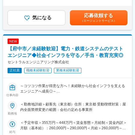
今回、組込みのご知見をお持ちの方にはエッジ端末処理（カメ
設立当時からの「人」を大切にしてきた企業文化はそのままに、
含む）
＞有＜残業手当＞有＜給与補足＞※経験・スキル・配属地域・前職
ラ）としてAI機能を実現する専用のAIプロセッサーのカメラへの
時代に合わせた働き方だけでなく、
給与等を考慮して給与を決定■固定手当（内訳）・地域手当
内蔵・制御（言語：C+,C）、オープン言語の知見をお持ちの方に
AIやIoTなどの最先端分野で変化に強い組織を目指しております。
31,000円/月・職務手当 38,000円～65,000円/月・役職手当 ～
応募依頼する
はカメラが捉える画像の分析・解析、ユーザー端末やクラウドへ
気になる
90,000円/月■賞与 年2回（7月、12月）※前年度実績1.5ヶ月分■
（エージェントサービス）
の格納、表示（言語：Pyhon）をお任せします。
■名古屋支社について
昇給 年1回（4月）※人事考課による賃金はあくまでも目安の金
第二開発センターの増築も行い、持ち帰りでの案件やチーム体制
額であり、選考を通じて上下する可能性があります。月給(月額)は
■開発目的
の拡大を行っております。
固定手当を含めた表記です。
昨今、流行りのAmazon Goタイプの｢レジなし｣｢自動運営型コン
名古屋は案件の引き合いも多く、リモート案件について他拠点へ
NEW
ビニ｣の国内実現を目指し、大手家電メーカーと大手コンビニチェ
の受け渡しなどを行い、
【府中市／未経験歓迎】電力・鉄道システムのテスト
ーンが手掛けるプロジェクトとなります。最新の技術に関与し、
全拠点で見ても特に大きく拡大をしている拠点となります。
スキルを高めたい方にピッタリの案件となります。
エンジニア◆社会インフラを守る／手当・教育充実◎
==============
セントラルエンジニアリング株式会社
■同社で働くメリット
変更の範囲：会社の定める業務
正社員
職種未経験歓迎
業種未経験歓迎
◇同社は”技術会社を作る”という設立の思いから機械・電気とITに
力を入れてます（もちろんIT技術者の方の機械電気配属はありま
せん）。昨今九州の自社OEM工場を開設。自社工場を持っている
～コツコツ作業が得意な方へ！未経験から社会インフラを支える
からこそ、”自社工場向けの社内SE（名古屋からリモート開
エンジニアへ成長◎～
発）”や自社アプリのリリースも進め”自社IoT商材”開発職といった
仕事内容
選択肢も。
■業務内容：
◇ワークライフ…子育てや介護などで時短勤務や残業が出来ない
＜勤務地詳細＞顧客先（東京都）住所：東京都 受動喫煙対策：屋
大手グループの産業システム事業部にて、主に電力会社や鉄道会
などの環境に合わせた働き方ができます。残業については、原則
内全面禁煙変更の範囲：会社の定める事業所
社向けに導入されている「遠方監視制御装置」の試験および品質
勤務地
20時間／月としておりプライベートな時間もしっかりと取ること
保証業務をお任せします。
ができます。
＜予定年収＞355万円～448万円＜賃金形態＞月給制＜賃金内訳＞
システムの改良・更新時に、クライアントの仕様通りに動作する
月額（基本給）：260,000円～290,000円＜月給＞260,000円～
かを各種試験（ソフト・ハード両面）によって検証し、社会イン
■同社の特徴
給与
290,000円＜昇給有無＞有＜残業手当＞有＜給与補足＞※経験、ス
フラの安全と品質を確保します。