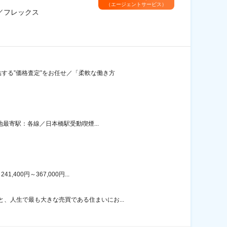
（エージェントサービス）
／フレックス
結する”価格査定”をお任せ／「柔軟な働き方
地最寄駅：各線／日本橋駅受動喫煙...
00円～367,000円...
、人生で最も大きな売買である住まいにお...