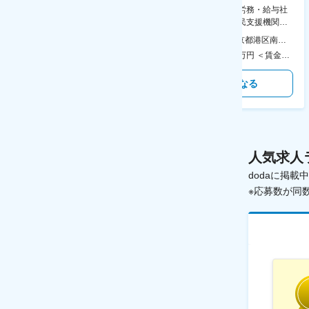
シリーズ開発企業◆書類作成・
【表参道】人事（労務・給与社
データ入力など◆年休126日・
保等）◆国連の難民支援機関の
食事補助あり◎
活動を支える日本公式支援窓口
本社 住所：東京都千代田区神田錦町2-2-1 KANDASQUARE 受動喫煙対策：屋内全面禁煙 変更の範囲：会社の定める事業所
本社 住所：東京都港区南青山6-10-11 ウェスレーセンター3F 勤務地最寄駅：地下鉄各線／表参道駅 受動喫煙対策：屋内全面禁煙 変更の範囲：会社の定める事業所（リモートワーク含む）
◆正職員登用前提
350万円～500万円 ＜賃金形態＞ 月給制 ＜賃金内訳＞ 月額（基本給）：215,000円～307,000円 固定残業手当/月：76,700円～110,000円（固定残業時間45時間0分/月） 超過した時間外労働の残業手当は追加支給 ＜月給＞ 291,700円～417,000円（一律手当を含む） ＜昇給有無＞ 有 ＜残業手当＞ 有 ＜給与補足＞ ※経験・能力を考慮の上、年齢に関わりなく当社規定により優遇します。 賃金はあくまでも目安の金額であり、選考を通じて上下する可能性があります。 月給(月額)は固定手当を含めた表記です。
450万円～550万円 ＜賃金形態＞ 月給制 ＜賃金内訳＞ 月額（基本給）：340,000円～420,000円 ＜月給＞ 340,000円～420,000円 ＜昇給有無＞ 有 ＜残業手当＞ 有 ＜給与補足＞ ※能力・経験によって決定します。 ■賞与あり（業績評価に応じて支給） 賃金はあくまでも目安の金額であり、選考を通じて上下する可能性があります。 月給(月額)は固定手当を含めた表記です。
気になる
気になる
人気求人
dodaに掲
※応募数が同