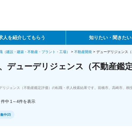
求人を紹介してもらう
知りたい・聞きたい
ントサービス
転職ノウハウ
職（建設・建築・不動産・プラント・工場）
不動産開発
デューデリジェンス（
、デューデリジェンス（不動産鑑定
サービス
データで見る転職
ーエージェントサービス
コラム・インタビュー
デリジェンス（不動産鑑定評価）の転職・求人検索結果です。前橋市、高崎市、桐
転職Q&A
件中
1～4
件
を表示
(
2
)
募集中