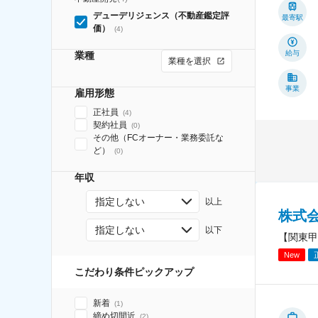
デューデリジェンス（不動産鑑定評
最寄駅
価）
(
4
)
給与
業種
業種を選択
事業
雇用形態
正社員
(
4
)
契約社員
(
0
)
その他（FCオーナー・業務委託な
ど）
(
0
)
年収
指定しない
以上
株式
指定しない
以下
【関東甲
New
こだわり条件ピックアップ
新着
(
1
)
締め切間近
(
2
)