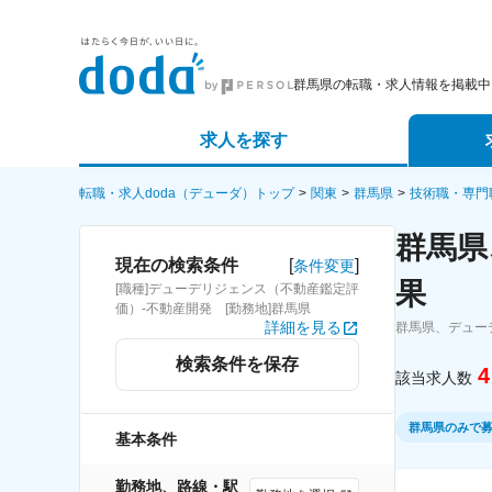
群馬県の転職・求人情報を掲載中
求人を探す
詳細条件から探す
エージェ
転職・求人doda（デューダ）トップ
関東
群馬県
技術職・専門
群馬県
新着求人から探す
スカウト
[
]
現在の検索条件
条件変更
果
[職種]デューデリジェンス（不動産鑑定評
求人特集から探す
パートナ
価）-不動産開発 [勤務地]群馬県
詳細を見る
群馬県、デュー
検索条件を保存
4
該当求人数
群馬県のみで
基本条件
勤務地、路線・駅