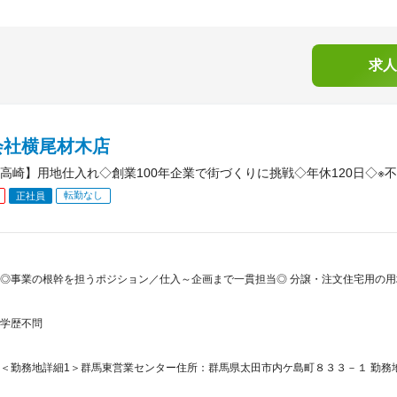
求人
会社横尾材木店
高崎】用地仕入れ◇創業100年企業で街づくりに挑戦◇年休120日◇※
転勤なし
正社員
◎事業の根幹を担うポジション／仕入～企画まで一貫担当◎ 分譲・注文住宅用の用
学歴不問
＜勤務地詳細1＞群馬東営業センター住所：群馬県太田市内ケ島町８３３－１ 勤務地