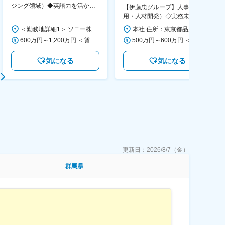
ジング領域）◆英語力を活か
【伊藤忠グループ】人事（採
す/CFO管轄＃SECCFO0027
用・人材開発）◇実務未経験歓
迎！／リモート有／年休124日
＜勤務地詳細1＞ ソニー株式会社 住所：神奈川県横浜市西区みなとみらい5-1-1 受動喫煙対策：屋内全面禁煙 ＜勤務地詳細2＞ ソニーシティ大崎 住所：東京都品川区大崎2-10-1 勤務地最寄駅：JR線／大崎駅 受動喫煙対策：屋内全面禁煙 変更の範囲：会社の定める事業所（リモートワーク含む）
本社 住所：東京都品川区大崎1-11-2 ゲートシティ大崎イーストタワー22Ｆ 勤務地最寄駅：JR山手線／大崎駅 受動喫煙対策：屋内全面禁煙 変更の範囲：会社の定める事業所（リモートワーク含む）
／福利厚生充実◇
600万円～1,200万円 ＜賃金形態＞ 月給制 ＜賃金内訳＞ 月額（基本給）：350,000円～500,000円 ＜月給＞ 350,000円～500,000円 ＜昇給有無＞ 有 ＜残業手当＞ 有 ＜給与補足＞ ※年収は経験や能力を考慮の上、当社規定により決定します。 賃金はあくまでも目安の金額であり、選考を通じて上下する可能性があります。 月給(月額)は固定手当を含めた表記です。
500万円～600万円 ＜賃金形態＞ 月給制 ＜賃金内訳＞ 月額（基本給）：300,000円～350,000円 ＜月給＞ 300,000円～350,000円 ＜昇給有無＞ 有 ＜残業手当＞ 有 ＜給与補足＞ 上記年収は、あくまで目安であり、前職・経験を考慮し検討させて頂きます。 ■昇給：あり ■賞与：あり ※会社業績と個人業績に応じて算定されます。 賃金はあくまでも目安の金額であり、選考を通じて上下する可能性があります。 月給(月額)は固定手当を含めた表記です。
気になる
気になる
更新日：
2026/8/7（金）
群馬県