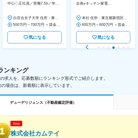
中心◇正社員／実働7.5h／年休
企画※キッチン家電
130日／1881年創立の伝統女子
◆「BRUNO」新商品の企画／企
大学
画～調達／働き方◎
白百合女子大学 住所：東京都調布市緑ヶ丘1-25 勤務地最寄駅：京王線／仙川駅 受動喫煙対策：屋内全面禁煙 変更の範囲：会社の定める事業所
本社 住所：東京都新宿区西新宿6丁目22-1 新宿スクエアタワー B1階 勤務地最寄駅：東京メトロ丸ノ内線／西新宿駅 受動喫煙対策：屋内全面禁煙 変更の範囲：会社の定める事業所（リモートワーク含む）
500万円～700万円 ＜賃金形態＞ 月給制 ＜賃金内訳＞ 月額（基本給）：280,000円～430,000円 ＜月給＞ 280,000円～430,000円 ＜昇給有無＞ 有 ＜残業手当＞ 有 ＜給与補足＞ ※年齢・過去の経験に基づき、本学規定に合わせ決定 【残業手当】有 /残業時間に応じて全額支給（※想定年収に含む） 【各種手当】扶養手当/住宅手当/通勤手当 等 【賞与】年2回（6月、12月） 【昇給】年1回（4月） 賃金はあくまでも目安の金額であり、選考を通じて上下する可能性があります。 月給(月額)は固定手当を含めた表記です。
400万円～600万円 ＜賃金形態＞ 月給制 経験・能力を考慮の上、優遇いたします。 ＜賃金内訳＞ 月額（基本給）：300,000円～450,000円 ＜月給＞ 300,000円～450,000円 ＜昇給有無＞ 有 ＜残業手当＞ 有 ＜給与補足＞ ・賞与実績：年2回 ・昇給：年1回 ※半年毎に評価を行い、評価が高ければ年齢に関係なく昇給・昇格していきます。創造性の高い人・新しいことにチャレンジした人が高い評価を得られます。 賃金はあくまでも目安の金額であり、選考を通じて上下する可能性があります。 月給(月額)は固定手当を含めた表記です。
気になる
気になる
ランキング
載中の求人を、応募数順にランキング形式でご紹介します。
数の場合は、新着順に表示しています。
デューデリジェンス（不動産鑑定評価）
New
株式会社カムテイ