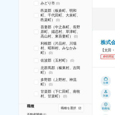
みどり市
(
0
)
邑楽郡（板倉町、明和
町、千代田町、大泉町、
邑楽町）
(
0
)
吾妻郡（中之条町、長野
原町、嬬恋村、草津町、
高山村、東吾妻町）
(
0
)
株式
利根郡（片品村、川場
村、昭和村、みなかみ
【太田・
町）
(
0
)
締切間近
佐波郡（玉村町）
(
0
)
北群馬郡（榛東村、吉岡
町）
(
0
)
多野郡（上野村、神流
仕事
町）
(
0
)
甘楽郡（下仁田町、南牧
村、甘楽町）
対象
(
0
)
職種
職種を選択
勤務地
不動産開発
(
4
)