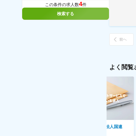
4
この条件の求人数
件
検索する
前へ
よく閲覧
株式会社ゲームフリーク
特定非営利活動法人国連
UNHCR協会
【庶務アシスタント】ポケモン