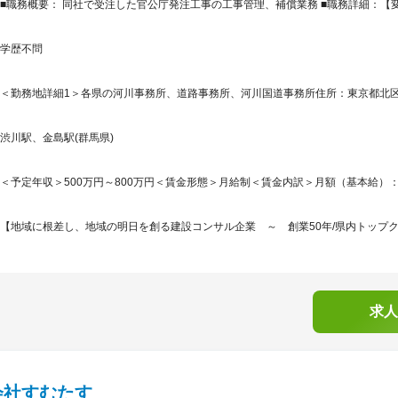
■職務概要： 同社で受注した官公庁発注工事の工事管理、補償業務 ■職務詳細：【
学歴不問
＜勤務地詳細1＞各県の河川事務所、道路事務所、河川国道事務所住所：東京都北区・
渋川駅、金島駅(群馬県)
＜予定年収＞500万円～800万円＜賃金形態＞月給制＜賃金内訳＞月額（基本給）：350,0
【地域に根差し、地域の明日を創る建設コンサル企業 ～ 創業50年/県内トップクラ
求人
会社すむたす