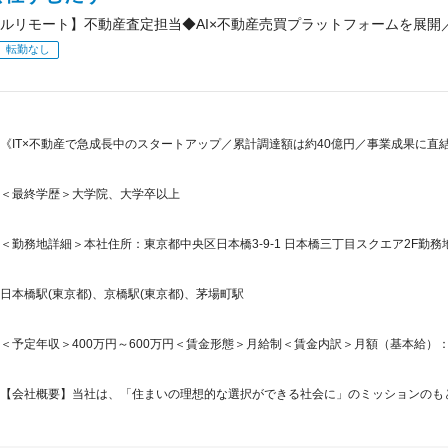
ルリモート】不動産査定担当◆AI×不動産売買プラットフォームを展開
転勤なし
《IT×不動産で急成長中のスタートアップ／累計調達額は約40億円／事業成果に直
＜最終学歴＞大学院、大学卒以上
＜勤務地詳細＞本社住所：東京都中央区日本橋3-9-1 日本橋三丁目スクエア2F勤務
日本橋駅(東京都)、京橋駅(東京都)、茅場町駅
＜予定年収＞400万円～600万円＜賃金形態＞月給制＜賃金内訳＞月額（基本給）：241,4
【会社概要】当社は、「住まいの理想的な選択ができる社会に」のミッションのもと