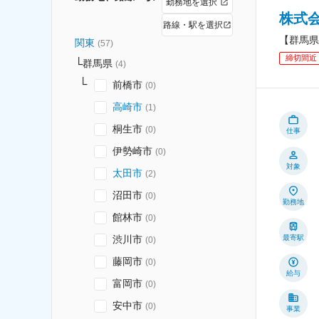
勤務地を選択
株式
路線・駅を選択
【群馬県
関東
(
57
)
締切間近
群馬県
(
4
)
前橋市
(
0
)
高崎市
(
1
)
桐生市
(
0
)
仕事
伊勢崎市
(
0
)
対象
太田市
(
2
)
沼田市
(
0
)
勤務地
館林市
(
0
)
渋川市
最寄駅
(
0
)
藤岡市
(
0
)
給与
富岡市
(
0
)
安中市
(
0
)
事業