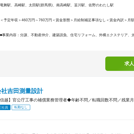
竜舞駅、高崎駅、太田駅(群馬県)、南高崎駅、韮川駅、佐野のわたし駅
＜予定年収＞460万円～760万円＜賃金形態＞月給制補足事項なし＜賃金内訳＞月額（基本
■事業内容：分譲、不動産仲介、建築請負、住宅リフォーム、外構エクステリア、太陽
求人
会社吉田測量設計
信越】官公庁工事の補償業務管理者◆年齢不問／転職回数不問／残業月
転勤なし
正社員