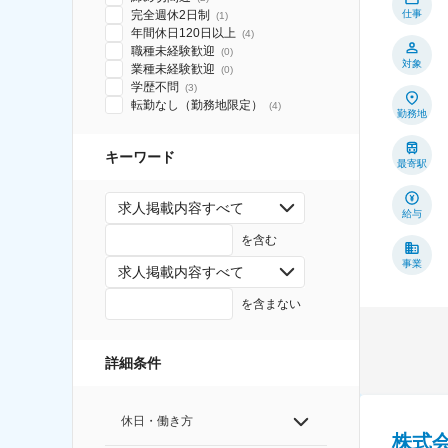
仕事
完全週休2日制
(
1
)
年間休日120日以上
(
4
)
職種未経験歓迎
(
0
)
対象
業種未経験歓迎
(
0
)
学歴不問
(
3
)
転勤なし（勤務地限定）
(
4
)
勤務地
キーワード
最寄駅
求人掲載内容すべて
給与
を含む
事業
求人掲載内容すべて
を含まない
詳細条件
休日・働き方
株式