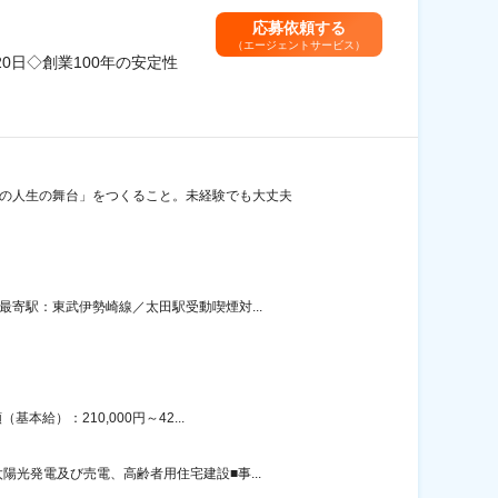
応募依頼する
（エージェントサービス）
0日◇創業100年の安定性
かの人生の舞台」をつくること。未経験でも大丈夫
寄駅：東武伊勢崎線／太田駅受動喫煙対...
給）：210,000円～42...
光発電及び売電、高齢者用住宅建設■事...