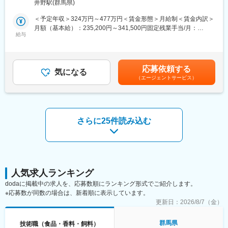
■当社について：
井野駅(群馬県)
～「野菜をもっと、野菜にもっと」 漬物を通じて野菜の魅力を
＜入社後の流れ＞
＜予定年収＞324万円～477万円＜賃金形態＞月給制＜賃金内訳＞
引き出す、それが私たちの使命です～
まずはライン長のもとで業務を覚えるところからスタートしてい
月額（基本給）：235,200円～341,500円固定残業手当/月：
ロングセラー商品「きゅうりのキューちゃん」をはじめ、「こく
ただきます。慣れてきたら、毎日ライン長と共に製造計画のもと1
給与
35,000円～56,000円（固定残業時間20時間0分/月）超過した時間
うまキムチ」、「プチこくうま」などキムチのヒット商品を生み
日のスケジュールを立て、現場スタッフに伝えていただきます。
外労働の残業手当は追加支給＜月給＞270,200円～397,500円（一
出した老舗漬物メーカーです。また、漬物を機能的に考え、基礎
安心・安全のスイーツを計画通り製造できるよう、周囲との連携
律手当を含む）＜昇給有無＞有＜残業手当＞有＜給与補足＞※上記
研究から商品開発までを行う「漬物機能研究所」や品質保証の中
を大切にしながら進めていくポジションです。また、ゆくゆくは
はあくまで目安です。当社規定に基づき、年齢・経験・前職給等
核としての「TQMSセンター」を有し、漬物のあらゆる可能性を
応募依頼する
マネジメント方面へのステップアップもございます。
気になる
考慮致します。賃金はあくまでも目安の金額であり、選考を通じ
追求しています。
（エージェントサービス）
て上下する可能性があります。月給(月額)は固定手当を含めた表記
■職務概要
です。
コンビニスイーツの企画・販売会社として、大手スーパーやコン
ビニエンスストア(イオンやミニストップ）からの信頼を獲得して
いる当社にて、洋菓子製造職でのお仕事をお任せいたします。
さらに25件読み込む
■業務詳細
※主に下記に製造・製造管理業務に携わっていただきます。
・ケーキ材料のトッピング作業
・生クリームやジャムソースなどのトッピング作業
・検品作業（製造された商品が製造指示書通りに製造されている
人気求人ランキング
かの確認）
dodaに掲載中の求人を、応募数順にランキング形式でご紹介します。
・在庫管理
※応募数が同数の場合は、新着順に表示しています。
・シフト管理
更新日：
2026/8/7（金）
・製造工程への人員配置の指示出し など
群馬県
技術職（食品・香料・飼料）
＜製造する商品例＞