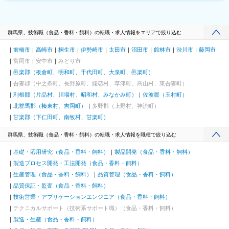
群馬県、技術職（食品・香料・飼料）の転職・求人情報をエリアで絞り込む
前橋市
高崎市
桐生市
伊勢崎市
太田市
沼田市
館林市
渋川市
藤岡市
富岡市
安中市
みどり市
邑楽郡（板倉町、明和町、千代田町、大泉町、邑楽町）
吾妻郡（中之条町、長野原町、嬬恋村、草津町、高山村、東吾妻町）
利根郡（片品村、川場村、昭和村、みなかみ町）
佐波郡（玉村町）
北群馬郡（榛東村、吉岡町）
多野郡（上野村、神流町）
甘楽郡（下仁田町、南牧村、甘楽町）
群馬県、技術職（食品・香料・飼料）の転職・求人情報を職種で絞り込む
基礎・応用研究（食品・香料・飼料）
製品開発（食品・香料・飼料）
製造プロセス開発・工法開発（食品・香料・飼料）
生産管理（食品・香料・飼料）
品質管理（食品・香料・飼料）
品質保証・監査（食品・香料・飼料）
技術営業・アプリケーションエンジニア（食品・香料・飼料）
テクニカルサポート（技術系サポート職）（食品・香料・飼料）
製造・生産（食品・香料・飼料）