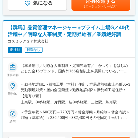
応募依頼する
・トリミング原料の数値管理
気になる
5ヶ月分）別途プロフィットシェアリングあり（利益還元制度、4
（エージェントサービス）
・ライン使用原料の発注業務
月）賃金はあくまでも目安の金額であり、選考を通じて上下する
■キャリアパスについて
◎製造製品管理
可能性があります。月給(月額)は固定手当を含めた表記です。
将来的には製造のご経験を積んだうえで別の職種に移ることもで
・ライン製造商品の出来栄え管理
きますし、また、そのまま管理職にキャリアアップすることも可
能となっております。
【群馬】品質管理マネージャー ※プライム上場G／40代
■配属先について：前橋プロセスセンター
活躍中／明瞭な人事制度・定期昇給有／業績絶好調
自社の店舗向けミート・惣菜品の製造と商品供給を行っている加
■会社の将来性について
工センターです。製造商品は、ミート（畜産加工）では生肉パッ
コスミックＳＹ株式会社
当社では海外飲料も取り扱っており、例えばタイ国にある日系コ
ク加工～味付け肉加工。惣菜では、ポテトサラダなどの洋惣菜、
ンビニエンストア向けにハルナブランドの「フルーツビネガー」
正社員
転勤なし
うの花などの和惣菜、酢飯などの米飯類の製造を行っています。
「健康志向の炭酸水」を販売しております。
■当ポジションの魅力：
■事業概要：
【車通勤可／明瞭な人事制度・定期昇給有／「かつや」をはじめ
・製造から流通・販売までを一貫して担う「製造小売業」とし
国内飲料プロデュース事業では全国の小売流通企業のお客様の飲
とした全15ブランド、国内外765店舗以上を展開しているアーク
て、ベイシアの中核を担うプロセスセンターは、今後も更にお客
仕事内容
料プライベート商品の企画／マーケティングから開発・生産・販
ランドサービスHDのグループ企業／売上前年比115%伸長、安定
様に喜んでいただける魅力のある商品づくりを叶えるための仕組
売／物流までのサプライチェーン全体を一貫してプロデュースし
性・将来性◎≪プライム市場上場G≫】
＜勤務地詳細1＞前橋工場（本社）住所：群馬県前橋市上泉町65-3
みづくりを実施していきます。
ております。企画にとどまらず、規格に基づいた自社工場を活用
受動喫煙対策：屋内全面禁煙＜勤務地詳細2＞伊勢崎工場住所：群
仕組みづくりを現在進行中のため、今までの経験と、新しい知見
して高品質なで安全な商品を製造・提供するビジネスモデルが当
■職務内容：品質管理業務を担当していただきます。
勤務地
馬県伊勢崎市宮子町3034 受動喫煙対策：敷地内喫煙可能場所あり
の習得にも関われます。
【最寄り駅】
社の強みです。
【募集背景】事業拡大による増員
変更の範囲：会社の定める事業所
・将来のベイシア成長戦略を支えるプロセスセンターは新たなプ
上泉駅、伊勢崎駅、片貝駅、新伊勢崎駅、三俣駅、駒形駅
【業務詳細】
ロセスセンター稼働への実現に向けて目標を持って取り組んでい
・品質マニュアル、手順書の作成・管理
＜予定年収＞600万円～770万円＜賃金形態＞月給制＜賃金内訳＞
ます。工場管理スキルの活用もできる場面もあることで、活躍の
変更の範囲：会社の定める業務
・品質の向上、維持、原因究明と是正処理
月額（基本給）：286,400円～382,400円その他固定手当/月：
場を広げていくことが可能です。
・社員衛生教育
給与
122,000円～126,000円＜月給＞408,400円～508,400円＜昇給有
・製品、工場内の細菌検査
無＞有＜残業手当＞無＜給与補足＞賞与実績:年2回支給(2023年満
■当社について：
・各認証取得、更新維持作業
額支給実績あり)賃金はあくまでも目安の金額であり、選考を通じ
ベイシアグループとしては売上1兆円を突破し、国内の小売業界の
・品管に関連する資料及び報告書の作成