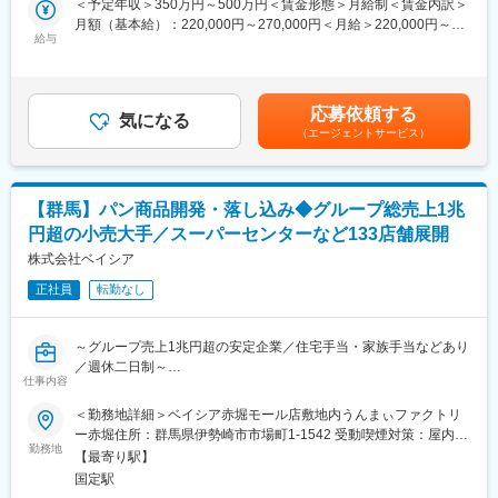
＜予定年収＞350万円～500万円＜賃金形態＞月給制＜賃金内訳＞
おける酵母戦略の中核を担っていただきます。
月額（基本給）：220,000円～270,000円＜月給＞220,000円～
■業務内容：
給与
270,000円＜昇給有無＞有＜残業手当＞有＜給与補足＞※年収は経
■得られるスキル・経験
チョコレート菓子などに使われる菓子原料パフ、グラノーラ、プ
験・スキルを考慮の上、決定します。■昇給制度：年1回 ※前年度
・未開拓領域（冷凍パン×発酵）の研究経験
ロテインバー等の製造業務です。誰もが一度は目にしたことのあ
実績5.5％■賞与：年2回 ※計2.6～3ヶ月分／年■その他手当：住宅
・研究テーマの立案～実装まで一気通貫の経験
る、大手有名菓子メーカー様の製品を中心に製造しています！
手当、家族手当賃金はあくまでも目安の金額であり、選考を通じ
・経営層と近い距離で研究を進める経験
応募依頼する
■業務例：
気になる
て上下する可能性があります。月給(月額)は固定手当を含めた表記
・幅広い分野（食品・微生物・素材）にまたがる知見
（エージェントサービス）
・製造機械の点検、パーツの設置
です。
・小麦や米などが入った大袋を運び出し、機械に投入
■当社について
・砂糖や食塩などの計量、投入
高品質な焼成冷凍パンを「STYLEBREAD」としてブランド化し、
・機械から流れてきた製品を包装する機械へ移す
ホテル・結婚式場・レストランなどに向けて販売するBtoB事業
【群馬】パン商品開発・落し込み◆グループ総売上1兆
・完成品を段ボールに箱詰めしてテープを張る
と、一般消費者に向けたオンラインストアを軸としたBtoC事業を
円超の小売大手／スーパーセンターなど133店舗展開
・機器の洗浄、清掃
展開しています。焼成冷凍パンとは、パン製造の最終工程である
など
株式会社ベイシア
焼成後、急速冷凍したパンのこと。 焼成後に急速冷凍すること
※配属ラインにより業務内容は異なります。
で、パンの劣化の原因となる水分の蒸発とデンプンの劣化を防
正社員
転勤なし
ぎ、焼きたてそのままの鮮度を保ちます。
■組織構成：
製造現場は全体で35名程度です（ラインにより人数は異なりま
変更の範囲：会社の定める業務
～グループ売上1兆円超の安定企業／住宅手当・家族手当などあり
す）。
／週休二日制～
男女比５：５。20代～60代まで幅広い世代の社員が活躍中です。
仕事内容
■概要
＜勤務地詳細＞ベイシア赤堀モール店敷地内うんまぃファクトリ
■キャリアステップ：
当社は商圏ニーズに合わせて多彩な形態の店舗を展開しておりま
ー赤堀住所：群馬県伊勢崎市市場町1-1542 受動喫煙対策：屋内全
入社後はOJT中心で、上司や先輩がつきながら少しずつ業務をお
す。衣食住を総合的に扱うスーパーセンター、食品特化型のスー
勤務地
面禁煙
任せしていきますので安心です。
【最寄り駅】
パーマーケットを主力形態としながら、1都14県に133店舗に出店
将来的には適性に応じ、モニタリング業務やマシンオペレーター
国定駅
しています。原料仕入れ・商品設計の経験があり、プロセスセン
として大型機械の配電盤操作など大切な業務もお任せしていきま