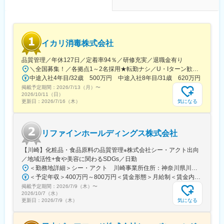
（榛名工場）カップケーキを中心に製造
■当社の特徴
当社はコンビニスイーツの企画・販売会社としての地位を確立し
イカリ消毒株式会社
ています。大手スーパーやコンビニエンスストア(イオンやミニス
トップ）からも信頼を得ており、長期で取引が続いています。ま
品質管理／年休127日／定着率94％／研修充実／退職金有り
た、全国の流通企業(大手量販店・スーパー・コンビニ）の99%に
＼全国募集！／各拠点1～2名採用★転勤ナシ／U・Iターン歓迎└配属先は100％希望を反映★マイカー通勤＆直行直帰OK（勤務地や現場による）＼積極採用エリア／【北海道】北海道／旭川市、北見市、釧路市【東北】宮城県／仙台市【関東】茨城県／つくば市 東京都／江東区、町田市、武蔵村山市 埼玉県／さいたま市、ふじみ野市 神奈川県／横浜市、藤沢市、伊勢原市 山梨県／中央市【東海】岐阜県／羽島市 愛知県／名古屋市、知立市 三重県／四日市市【北信越】新潟県／新潟市、長岡市【関西】京都府／京都市 大阪府／東大阪市 兵庫県／加古川市、神戸市、西宮市【中国】鳥取県／米子市 岡山県／岡山市【四国】徳島県／徳島市 広島県／福山市【九州】福岡県／福岡市 熊本県／熊本市 鹿児島県／鹿児島市※詳しい所在地は当社HPをご覧ください。https://www.ikari.co.jp/company/network/
スイーツを販売しています。
中途入社4年目/32歳 500万円 中途入社8年目/31歳 620万円
掲載予定期間：
■徹底した品質管理
2026/7/13（月）
〜
2026/10/11（日）
当社では全体の雑菌をシャットアウトしたクリーンルーム設計が
気になる
更新日：
2026/7/16（木）
施されております。食材や自然環境などはもちろん衛生的なデザ
ート作りにこだわることで、みなさまに安心のデザートをお届け
しています。
リファインホールディングス株式会社
変更の範囲：会社の定める業務
【川崎】化粧品・食品原料の品質管理※株式会社シー・アクト出向
／地域活性+食や美容に関わるSDGs／日勤
＜勤務地詳細＞シー・アクト 川崎事業所住所：神奈川県川崎市川崎区殿町２丁目17-8 川崎事業所勤務地最寄駅：太子線／小島新田駅受動喫煙対策：敷地内喫煙可能場所あり変更の範囲：会社の定める事業所
＜予定年収＞400万円～800万円＜賃金形態＞月給制＜賃金内訳＞月額（基本給）：240,000円～485,000円＜月給＞240,000円～485,000円＜昇給有無＞有＜残業手当＞有＜給与補足＞【賞与】年2回（3月 / 9月）【昇給】年1回（1月）※年齢・経験を考慮の上、決定いたします。賃金はあくまでも目安の金額であり、選考を通じて上下する可能性があります。月給(月額)は固定手当を含めた表記です。
掲載予定期間：
2026/7/9（木）
〜
2026/10/7（水）
気になる
更新日：
2026/7/9（木）