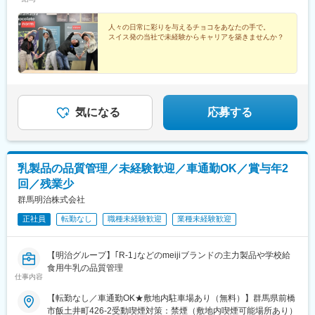
人々の日常に彩りを与えるチョコをあなたの手で。
スイス発の当社で未経験からキャリアを築きませんか？
気になる
応募する
乳製品の品質管理／未経験歓迎／車通勤OK／賞与年2
回／残業少
群馬明治株式会社
正社員
転勤なし
職種未経験歓迎
業種未経験歓迎
【明治グループ】｢R-1｣などのmeijiブランドの主力製品や学校給
食用牛乳の品質管理
仕事内容
【転勤なし／車通勤OK★敷地内駐車場あり（無料）】群馬県前橋
市飯土井町426-2受動喫煙対策：禁煙（敷地内喫煙可能場所あり）