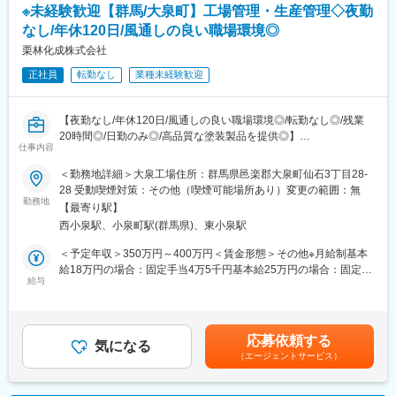
■キャリアパス
※未経験歓迎【群馬/大泉町】工場管理・生産管理◇夜勤
キャリアパスが明確で能力・意欲次第で中長期的にスキルアッ
なし/年休120日/風通しの良い職場環境◎
プ・キャリアアップを図ることができます。
栗林化成株式会社
■コスミックSYの想い
正社員
転勤なし
業種未経験歓迎
・他社にはない世界初の技術を駆使して、おいしさを追求してい
ます。
手ごろな価格で、より良いものをスピード感を持ってお届けす
【夜勤なし/年休120日/風通しの良い職場環境◎/転勤なし◎/残業
る。そのためのこだわりには、自信があります。
20時間◎/日勤のみ◎/高品質な塗装製品を提供◎】
この先も食卓に笑顔があふれるような、おいしくて、安全・安心
仕事内容
■採用背景：
な商品を心を込めて作り続けてまいります。
増員による業務効率化で受注能力を高め、更なる売上拡大を目指
＜勤務地詳細＞大泉工場住所：群馬県邑楽郡大泉町仙石3丁目28-
したいと考えております。
28 受動喫煙対策：その他（喫煙可能場所あり）変更の範囲：無
変更の範囲：会社の定める業務
勤務地
【最寄り駅】
■業務内容：
西小泉駅、小泉町駅(群馬県)、東小泉駅
当社にて工場管理・生産管理をお任せいたします。
＜予定年収＞350万円～400万円＜賃金形態＞その他※月給制基本
■業務詳細：
給18万円の場合：固定手当4万5千円基本給25万円の場合：固定手
・荷受け、荷下ろし、荷積み（フォークリフトを使用します）
給与
当1万5千円＜想定月額＞225,000円～265,000円＜昇給有無＞有＜
・注文書の管理、入庫管理、仕入れ管理
給与補足＞■昇給：年1回（4月）※業績連動■賞与：年2回（7月・
・生産管理、工程管理、納期管理、納期から逆算した作業員への
12月）※業績連動※年収は年齢や経歴等により決定いたします。※
指示出し
賞与は、入社時期によって金額が変わります。賃金はあくまでも
応募依頼する
・デスクワーク全般（書類作成、データ入力、メールのやりとり
気になる
目安の金額であり、選考を通じて上下する可能性があります。月
（エージェントサービス）
など）
給(月額)は固定手当を含めた表記です。
・検査データの入力および管理
・取引先企業との連絡・調整業務