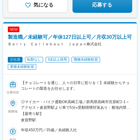
気になる
応募する
NEW
製造職／未経験可／年休127日以上可／月収30万以上可
Ｂａｒｒｙ Ｃａｌｌｅｂａｕｔ Ｊａｐａｎ株式会社
正社員
転勤なし
5名以上採用
職種未経験歓迎
業種未経験歓迎
【チョコレートを通じ、人々の日常に彩りを！】未経験からチョ
コレートの製造をお任せします。
仕事内容
◎マイカー・バイク通勤OK高崎工場／群馬県高崎市宮原町2-1＜
アクセス＞倉賀野駅より車で5分※受動喫煙対策あり：敷地内禁煙
勤務地
（喫煙所あり）※将来海外拠点への挑戦も可能！（希望者以外は転
【最寄り駅】
勤なし）＼工場リニューアル予定／───・───・───最新設
倉賀野駅
備・NEW冷暖房などを導入予定！より快適で働きやすい環境とな
る予定です！
年収450万円／35歳／未経験入社
給与