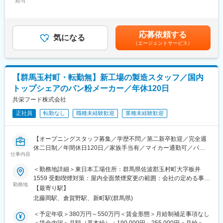
（２）製造設備の保守点検
給与
235,000円＜昇給有無＞有＜残業手当＞有＜給与補足＞■モデル年
な環境となっております。
チェックシート（タブレット）を見ながら各ユーティリティ設備
収：■年収構成：賞与含む実績:年間6か月(過去実績、業績連動型)
の点検を行います。異音、数値の異常があれば上職者に報告し、
賃金はあくまでも目安の金額であり、選考を通じて上下する可能
■キャリアパスについて
外注での修繕、自家による保全を実施します。
性があります。月給(月額)は固定手当を含めた表記です。
将来的には製造のご経験を積んだうえで別の職種に移ることもで
応募依頼する
（３）新規設備導入
気になる
きますし、また、そのまま管理職にキャリアアップすることも可
（エージェントサービス）
設備導入は機器の役割や規模によって異なりますが、新設ライン
能となっております。
の導入・既存ユーティリティ設備の更新等を社内の部署と協力し
ながら進めていただきます。
■会社の将来性について
（４）エネルギー改善
当社では海外飲料も取り扱っており、例えばタイ国にある日系コ
【群馬玉村町・転勤無】新工場の製造スタッフ／国内
工場の省エネ推進のために業務を遂行して頂きます。弊社におい
ンビニエンストア向けにハルナブランドの「フルーツビネガー」
トップシェアのパン粉メーカー／年休120日
てもカーボンニュートラル、ウォーターニュートラルなどの活動
「健康志向の炭酸水」を販売しております。
を行っており数値目標があるため、エネルギーデータの確認、生
共栄フード株式会社
産課からの聞き取りなどを行いながら具体的な目標や必要な予算
■事業概要：
正社員
転勤なし
職種未経験歓迎
業種未経験歓迎
を定めて取り組みを進めます。
国内飲料プロデュース事業では全国の小売流通企業のお客様の飲
（５）産業廃棄物管理
料プライベート商品の企画／マーケティングから開発・生産・販
売／物流までのサプライチェーン全体を一貫してプロデュースし
【オープニングスタッフ募集／学歴不問／第二新卒歓迎／完全週
■キャリアアップ：
ております。企画にとどまらず、規格に基づいた自社工場を活用
休二日制／年間休日120日／家族手当有／マイカー通勤可／パン
将来的に保全計画を立てるような上流の業務にも関わっていただ
仕事内容
して高品質なで安全な商品を製造・提供するビジネスモデルが当
粉業界のパイオニア／大手顧客との取引有／安定の事業基盤にて
けることを期待しています。
社の強みです。
働き方◎／扱うパン粉は1000種類以上、国内13拠点に工場を展
＜勤務地詳細＞東日本工場住所：群馬県佐波郡玉村町大字板井
開】
1559 受動喫煙対策：屋内全面禁煙変更の範囲：会社の定める事業
■組織構成：
勤務地
所
工場全体15名（そのうち設備課は3名）
【最寄り駅】
■職務内容
北藤岡駅、倉賀野駅、新町駅(群馬県)
パン粉やその原料となるパンの製造をお任せします。まずは現場
■働き方：
で一連の業務をお任せします。取引先も大手食品加工メーカーや
＜予定年収＞380万円～550万円＜賃金形態＞月給制補足事項なし
3交代制で働いていただきます。週ごとに働く時間が固定となるた
スーパー・コンビニなどがメインなので安定性は抜群です。