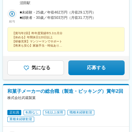
群馬県沼田市清水町3748＜アクセス＞・JR上越線「沼田駅」より
沼田駅
徒歩10分・JR上越線「沼田駅」より車で5分・JR上越新幹線「上
毛高原駅」より車で20分・関越自動車道「沼田」ICより車で10分
■未経験・25歳／年収462万円（月収29.1万円）
※受動喫煙対策：屋内全面禁煙、敷地内喫煙可能場所あり
■経験者・30歳／年収503万円（月収31.7万円）
給与
【賞与年2回】昨年度実績年5.3カ月分
【休める】年間休日120日以上
【研修充実】マンツーマンでサポート
【将来も安心】家族手当・時短あり
実はあなたの家にもあるかも？
誰もが知るブランドの商品を作るお仕事です！
気になる
応募する
和菓子メーカーの総合職（製造・ピッキング）賞年2回
株式会社武蔵製菓
正社員
転勤なし
5名以上採用
職種未経験歓迎
業種未経験歓迎