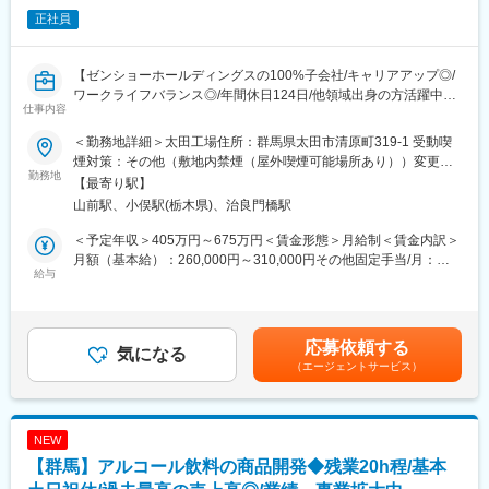
生産体制の強化に取り組んでいただきます。
正社員
■当社について
群馬県桐生市の自社工場で製造した高品質な焼成冷凍パンを
【ゼンショーホールディングスの100%子会社/キャリアアップ◎/
「STYLEBREAD」としてブランド化し、ホテル・結婚式場・レス
ワークライフバランス◎/年間休日124日/他領域出身の方活躍中】
トランなどに向けて販売するBtoB事業と、一般消費者に向けたオ
仕事内容
～外食業トップのゼンショ―ホールディングスのグループ会社で
ンラインストアを軸としたBtoC事業を展開している会社です。焼
経験を活かしてキャリアアップしませんか？～
成冷凍パンとは、パン製造の最終工程である焼成後、急速冷凍し
＜勤務地詳細＞太田工場住所：群馬県太田市清原町319-1 受動喫
たパンのこと。 焼成後に急速冷凍することで、パンの劣化の原因
煙対策：その他（敷地内禁煙（屋外喫煙可能場所あり））変更の
■採用背景：
勤務地
となる水分の蒸発とデンプンの劣化を防ぎ、焼きたてそのままの
範囲：会社の定める事業所
【最寄り駅】
店舗数の増加に伴い製造数が増加するため3ヶ所の工場の人員を増
鮮度を保ちます。1930年に「桐生製パン所」として歩みを始め、
山前駅、小俣駅(栃木県)、治良門橋駅
やしています。特に作業だけではなく、メンバーのマネジメント
美味しい食事パンを食のプロに向けて提供していきたいという想
や製造管理ができる方を募集します。
いから、2006年に焼成冷凍パン事業をスタートさせ、「パンを通
＜予定年収＞405万円～675万円＜賃金形態＞月給制＜賃金内訳＞
じて上質な時間を創り、パンを通じて?の贅沢を創る。」というミ
月額（基本給）：260,000円～310,000円その他固定手当/月：
■職務詳細について：
給与
ッションのもと新しいパン食文化の創造に取り組んでいます。
10,000円～140,000円＜月給＞270,000円～450,000円＜昇給有無
・工場管理（設備/商品/金銭/資材等の管理、人材育成・マネジメ
＞有＜残業手当＞有＜給与補足＞■賞与実績：あり賃金はあくまで
ント ）
■社風
も目安の金額であり、選考を通じて上下する可能性があります。
・生産管理
月に1度の全社総会や、バリュー浸透を目的とした表彰制度がござ
月給(月額)は固定手当を含めた表記です。
応募依頼する
└生産計画の立案・検証・解析、各 製造現場との調整・進捗状況
気になる
います。従業員数は約450名、9割以上が中途入社者です。 ボード
（エージェントサービス）
の把握・納期管理など
メンバーも30代が中心の若い組織です。
・数値管理(売上・予算)、販売計画立案実行（商品・販促・催事計
画）
変更の範囲：無
NEW
■1日の流れ（一例）
【群馬】アルコール飲料の商品開発◆残業20h程/基本
出社
↓