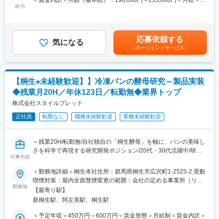
＜賃金内訳＞月額（基本給）：190,000円～255,000円＜月給＞
め、毎日出勤時間が変わることはございません。
～具体的には～
給与
190,000円～255,000円＜昇給有無＞有＜残業手当＞有＜給与補足
・パン製造：原料となる小麦粉と副原料を混合。酵母を添加して
＞●賞与実績：年2回（昨年度実績年7.0ヶ月）●各時間外(残業・深
■本ポジションの特徴：
発酵させて生地を成形。そして焼成するまでの一連の業務となり
夜業・早朝)手当(分単位で支給)●資格手当●家族手当(子を扶養する
・チャレンジ精神ある企業で新たな業務に挑戦可能です。
ます。
方/一人5,000円で上限15,000円)●各種社会保険完備賃金はあくま
・福利厚生も充実しており、正社員として長期就業が可能な環境
応募依頼する
・パン粉製造：熟成したパンをお客様のニーズに応じた様々な粒
気になる
でも目安の金額であり、選考を通じて上下する可能性がありま
です。
（エージェントサービス）
度に粉砕し、計量、充填、包装するまでの一連の業務となりま
す。月給(月額)は固定手当を含めた表記です。
・ボンカレーシリーズをはじめ炭酸飲料マッチ等、顧客・消費者
す。
の方になじみのある商品を扱っています。
・管理業務（※経験やスキルに応じて徐々にお任せしていきま
す。）
変更の範囲：会社の定める業務
【桐生※未経験歓迎】】冷凍パンの酵母研究～製品実装
・原料の発注・機械の簡単なメンテナンス・人員のシフト管理・
◆残業月20H／年休123日／転勤無◆業界トップ
在庫管理
株式会社スタイルブレッド
■配属先情報
正社員
転勤なし
職種未経験歓迎
業種未経験歓迎
社員の過半数を経験者採用が占めているので、ハンデを感じにく
い環境です。
～残業20H/転勤無/自社独自の「桐生酵母」を軸に、パンの美味し
■働き方
さを科学で再現する研究開発ポジション/20代・30代活躍中/研究
・平均有休取得日数12.4日
仕事内容
～製品実装まで一気通貫で関与～
・年休120日 ※日曜日は固定休のため計画が立てやすいです。
＜勤務地詳細＞桐生本社住所：群馬県桐生市広沢町1-2525-2 受動
・転勤無しと安定勤務が可能◎
■募集背景：
喫煙対策：屋内全面禁煙変更の範囲：会社の定める事業所（リモ
・マイカー通勤可：現在は高崎市・前橋市・伊勢崎市・埼玉北部
酵母研究専任は現在1名体制。自社の最重要資産である酵母技術を
勤務地
ートワーク含む）
などから通勤している社員も在籍しており、広いエリアから通勤
【最寄り駅】
強化し、品質向上・新商品開発を加速するための増員募集です。
が可能な立地です。
新桐生駅、阿左美駅、桐生駅
・夜勤：ローテーションで1か月のうち1週間程度発生いたしま
■業務内容：
＜予定年収＞450万円～600万円＜賃金形態＞月給制＜賃金内訳＞
す。次月分のシフトに関しては前月にお伝えしております。