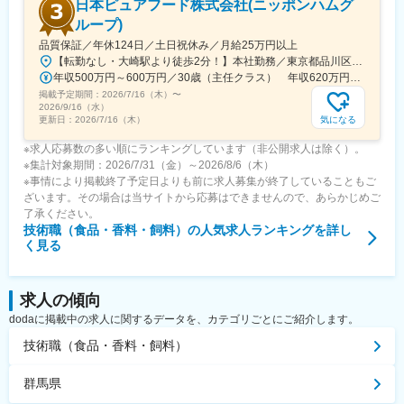
日本ピュアフード株式会社(ニッポンハムグ
ループ)
品質保証／年休124日／土日祝休み／月給25万円以上
【転勤なし・大崎駅より徒歩2分！】本社勤務／東京都品川区大崎2-1-1 ThinkPark Tower11Fアクセス：JR「大崎駅」南改札口新西口よりペデストリアンデッキで徒歩2分※受動喫煙対策：屋内原則禁煙（喫煙室あり）
年収500万円～600万円／30歳（主任クラス） 年収620万円～700万円／35歳（係長クラス）
掲載予定期間：
2026/7/16（木）
〜
2026/9/16（水）
気になる
更新日：
2026/7/16（木）
※求人応募数の多い順にランキングしています（非公開求人は除く）。
※集計対象期間：2026/7/31（金）～2026/8/6（木）
※事情により掲載終了予定日よりも前に求人募集が終了していることもご
ざいます。その場合は当サイトから応募はできませんので、あらかじめご
了承ください。
技術職（食品・香料・飼料）
の人気求人ランキングを詳し
く見る
求人の傾向
dodaに掲載中の求人に関するデータを、カテゴリごとにご紹介します。
技術職（食品・香料・飼料）
群馬県