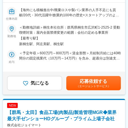
【海外にも積極進出中/廃棄ロスや製パン業界の人手不足にも貢
献/20代・30代活躍中/創業約100年の歴史×スタートアップのよう
仕事内容
なスピード感やチャレンジングなカルチャーが特徴】
■メインミッション
＜勤務地詳細＞桐生本社住所：群馬県桐生市広沢町1-2525-2 受動
当社群馬県桐生工場にて、焼成冷凍パンの製造現場における品
喫煙対策：屋内全面禁煙変更の範囲：会社の定める事業所
質・衛生管理体制の構築および運用全般をリードし、従業員教育
勤務地
【最寄り駅】
や工場監査業務も含めてマネジメントを担っていただきます。食
新桐生駅、阿左美駅、桐生駅
品安全規格の遵守はもちろん、現場課題の発見・改善、仕組み作
りを通じて工場の品質基準向上へ貢献していただきます。
＜予定年収＞600万円～800万円＜賃金形態＞月給制月給には40時
間分の固定残業代（10万円～14万円）を含み、超過分は別途支給
■業務詳細
給与
されます。＜賃金内訳＞月額（基本給）：440,000円～590,000円
・工場内の安全衛生・品質管理体制の監査、指導
固定残業手当/月：100,000円～140,000円（固定残業時間40時間0
・ISO22000に基づいた製品の管理全般
分/月）超過した時間外労働の残業手当は追加支給＜月給＞
・HACCPの維持運用
540,000円～730,000円（一律手当を含む）＜昇給有無＞有＜残業
応募依頼する
・従業員への教育・指導
気になる
手当＞有＜給与補足＞当社規定に応じて、スキルによって個別に
（エージェントサービス）
金額を決定します。賃金はあくまでも目安の金額であり、選考を
■魅力・特徴
通じて上下する可能性があります。月給(月額)は固定手当を含めた
・更なる事業成長を目指している当社では、現場で活躍しながら
表記です。
工場の経営に近い位置で仕事に携わることができます。
NEW
・成果をしっかりと評価する環境の為、自己成長と事業貢献どち
【群馬・太田】食品工場(肉製品)製造管理MGR◆業界
らも感じながら仕事に取り組むことができます。
・品質に強いこだわりを持った商品を製造しているため、プロフ
最大手ゼンショーHDグループ・プライム上場子会社
ェッショナルなモノづくりを追求し、より高い品質基準の確立と
株式会社ジョイマート