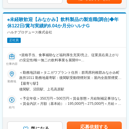
・菌床椎茸の栽培管理、収穫・出荷対応
当を含めた表記です。
・ドライフルーツの製造工程管理
・スタッフのシフト作成、勤怠管理
・現場スタッフへの業務指導（50～70代中心）
※未経験歓迎【みなかみ】飲料製品の製造職(調合)◆年
・備品管理、発注対応
休122日/賞与実績約6.04か月分/ハルナG
・生産データの集計・分析・改善検証
・クライアント・社内への業務報告
ハルナプロデュース株式会社
・週次/月次の会議資料作成・報告
正社員
・掲示物作成、現場改善活動
・ドライバー不在時の配送対応（AT可）
＜入社後＞
<資格手当、食事補助など福利厚生充実/売上、従業員右肩上がり
まずは現場作業（栽培・加工）を理解するところからスタート。
の安定性/唯一無二の飲料事業を展開中>
業務マニュアルに沿って進めるため未経験でも習得しやすく、
仕事内容
徐々にスタッフ管理や数値管理へ役割を広げます。
■業務概要：
＜勤務地詳細＞タニガワプラント住所：群馬県利根郡みなかみ町
＜キャリア＞
当社の製造スタッフとして「調整豆乳」をはじめとした紙パック
政所1011 勤務地最寄駅：後閑駅受動喫煙対策：屋内全面禁煙変更
請求書作成、収支管理、契約関連の商談など、拠点全体の運営領
入りの製造ラインにおける豆乳ラインオペレーター職として従事
勤務地
の範囲：会社の定める事業所
域へ拡張。現場責任者として拠点運営を担うポジションを目指せ
【最寄り駅】
していただきます。
ます。
後閑駅、沼田駅、上毛高原駅
■業務詳細(調合職)：
＜予定年収＞350万円～500万円＜賃金形態＞月給制補足事項なし
■業務の特徴
・ラインの巡回や管理
＜賃金内訳＞月額（基本給）：195,000円～275,000円＜月給＞
農業（椎茸栽培）と食品加工（ドライフルーツ）の両方を扱う現
・オペレーション作業
給与
195,000円～275,000円＜昇給有無＞有＜残業手当＞有＜給与補足
場で、ルーティン業務と改善業務が並行する点が特徴です。デー
・原料の計量や調合
＞■昇給：年1回（4月）※前年度実績1月あたり1.00％～2.00％■賞
タをもとに生産性向上を図りつつ、スタッフ一人ひとりと向き合
・原料の投下など
与：年2回（6月・12月）※前年度実績計6.04ヶ月分■前年度の昇給
いながら運営を行います。
※約20kgの大豆を運ぶ業務が発生しますが、機械に際に持ち上げ
率：平均4.68%賃金はあくまでも目安の金額であり、選考を通じ
応募依頼する
るだけとなっており、運ぶ際は台車などを使って運びます。
気になる