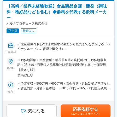
【高崎／業界未経験歓迎】食品商品企画・開発（調味
■製品について：
料・嗜好品なども含む）◆群馬を代表する飲料メーカ
ロボット塗装が難しいオーダーメイドの製品です。受注状況によ
ー
り対応する製品は変わりますが、機械部品、電装部品、半導体部
品等がございます。サイズは1トン近いものから数百グラムのもの
ハルナプロデュース株式会社
まで幅広く対応しています。特に、中型～大型の製品割合が多い
正社員
転勤なし
です。
■入社後について：
＜完全週休2日制／清涼飲料水の製造から販売までを手がける「ハ
未経験の方も安心して働けるよう、社長が直接育成します。長年
ルナグループ」の管理中枢会社＞
の熟練技術を学べる環境です。
仕事内容
■役割・業務内容：
■組織構成：
＜勤務地詳細＞本社住所：群馬県高崎市足門町39-1 勤務地最寄
【イノベーションを推進する専門職】
大泉工場勤務に勤務いただきます。
駅：JR上越／吾妻線／群馬総社駅受動喫煙対策：屋内全面禁煙
管理職というよりは、専門性を活かして新しい価値を創造するプ
勤務地
現在、50代のスタッフ1名、22歳～36歳代の外国人スタッフ3名が
【最寄り駅】
レイヤーとしての役割が期待されます。
活躍中です。
群馬総社駅
消費者ニーズをとらえてマーケティング視点での商品企画・開発
が中心となります。
■特徴・魅力：
＜予定年収＞500万円～600万円＜賃金形態＞月給制補足事項なし
◎ロボット塗装が難しい複雑な構造の製品を手作業で仕上げま
＜賃金内訳＞月額（基本給）：281,000円～365,000円固定残業手
■働き方：
給与
す。ひとつひとつの製品を丁寧に検査し、高品質な塗装製品を納
当/月：40,000円（固定残業時間20時間0分/月）超過した時間外労
◇メイン拠点は高崎を想定していますが、流動的です。
品しています。
働の残業手当は追加支給＜月給＞321,000円～405,000円（一律手
◇業務の特性上、工場探しや打ち合わせで様々な場所へ行く必要
◎スキルを身につけると非常に面白く、図面通りに完成した時の
当を含む）＜昇給有無＞有＜残業手当＞有＜給与補足＞■昇給：年
があるため、出張が多く見込まれます。
達成感は格別です。
1回（7月）■賞与：年2回（6月・12月）約6.04か月分(前年度実
応募依頼する
◇拠点に縛られず柔軟に動けることが求められます。なお、テレ
気になる
◎現在活躍しているスタッフの多くは未経験からのスタートで、
績)賃金はあくまでも目安の金額であり、選考を通じて上下する可
（エージェントサービス）
ワークではなく出社や移動が基本となります。
前職は農業や溶接工など多様です。風通しの良い職場環境です。
能性があります。月給(月額)は固定手当を含めた表記です。