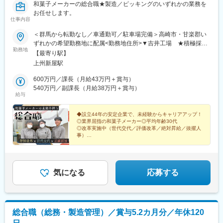
和菓子メーカーの総合職★製造／ピッキングのいずれかの業務を
お任せします。
仕事内容
＜群馬から転勤なし／車通勤可／駐車場完備＞高崎市・甘楽郡い
ずれかの希望勤務地に配属<勤務地住所>▼吉井工場 ★積極採用
勤務地
中★群馬県高崎市吉井町坂口111-1※上州福島駅より車5分▼甘楽
【最寄り駅】
工場 ★積極採用中★群馬県甘楽郡甘楽町大字天引722-1※上州新
上州新屋駅
屋駅より車5分<工場は全て空調完備！>和菓子作りに最適な環境
を保つため、工場内は一年中快適な20～23℃に保たれています。
600万円／課長（月給43万円＋賞与）
天井も高く、広々とした空間で気持ちよく働けますよ。
540万円／副課長（月給38万円＋賞与）
給与
◆設立44年の安定企業で、未経験からキャリアアップ！
◎業界屈指の和菓子メーカー◎平均年齢30代
◎改革実施中（世代交代／評価改革／絶対昇給／抜擢人
事）
◎年休120日◎週休2日◎群馬×転勤なし
◎正直面接で給与シミュレーションを提示（原則全員面
接）
気になる
応募する
総合職（総務・製造管理）／賞与5.2カ月分／年休120