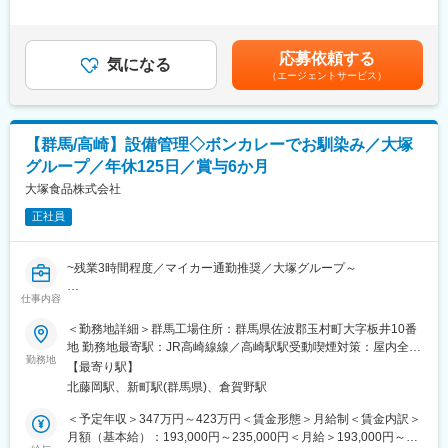
・原料の計量や調合
＞■昇給：年1回（4月）※前年度実績1月あたり1.00％～2.00％■賞
※残業はほとんどなく、土日休みのためプライベートの時間を確保
・原料の投下など
与：年2回（6月・12月）※前年度実績計6.04ヶ月分■前年度の昇給
可能
※約20kgの大豆を運ぶ業務が発生しますが、機械に際に持ち上げ
率：平均4.68%賃金はあくまでも目安の金額であり、選考を通じ
応募依頼する
るだけとなっており、運ぶ際は台車などを使って運びます。
気になる
て上下する可能性があります。月給(月額)は固定手当を含めた表記
■キャリアパス：
（エージェントサービス）
です。
・業務に慣れてきた後は、各工程をローテーションで担当
■工場での製造工程：
・原料受入・加工・包装など、幅広い業務に携わることが可能
・調合
原料となる大豆の投入をし機械ですりつぶし、調味料などを加え
■企業魅力：
【群馬/高崎】設備管理◇ボンカレーでお馴染み／大塚
て味を調整していき、豆乳になる前の状態にします。
「日本の食と農を支える」という使命のもと、農業や食品分野に
グループ／年休125日／賞与6か月
・充填
おいて高品質なものづくりを追求している企業です。農業資材メ
充填業務ではすりつぶした状態の豆乳をこして液体の状態にして
大塚食品株式会社
ーカーとしては、土壌や根の環境に着目した独自の技術開発を強
いきます。
みとし、生産性向上や品質の高い作物づくりに貢献しています。
正社員
その後、パックなどに補充をしていき完成品に近づけてまいりま
また、食品分野においても、消費者ニーズを捉えた商品開発力に
す。
強みがあり、カップ入りのスライス沢庵など利便性の高い商品を
・包装
いち早く展開し、市場を牽引してきました。
~残業3時間程度／マイカー通勤推奨／大塚グループ～
製品にストローやパッケージをつけていき、完成品にしていきま
事業の広がりと安定した経営基盤を背景に、地域に根ざしながら
す。
仕事内容
も長期的に成長を続けている点も特徴の一つです。
当社にて、機械設備のメンテナンス業務をお任せします。未経験
の方でもOJTにて丁寧に教えますので、ご安心ください。
＜勤務地詳細＞群馬工場住所：群馬県佐波郡玉村町大字板井10番
■組織構成
変更の範囲：会社の定める業務
地 勤務地最寄駅：JR高崎線線／高崎駅駅受動喫煙対策：屋内全面
50名ほどの部署になります。
■業務詳細：
勤務地
禁煙変更の範囲：本文参照
20-50代まで幅広い年齢層の方が活躍しています。
【最寄り駅】
（１）ユーティリティーの保守点検
北藤岡駅、新町駅(群馬県)、倉賀野駅
キュービクル、蒸気ボイラー、エアコンプレッサー、アイスビル
■食品製造経験を活かせます
ダー、冷蔵倉庫、水処理設備（井水）、軟水装置、排水処理設備
＜予定年収＞347万円～423万円＜賃金形態＞月給制＜賃金内訳＞
当社では食品製造に従事されていた方も中途入社されているた
など
月額（基本給）：193,000円～235,000円＜月給＞193,000円～
め、業界の親和性がある方については早期に活躍することが可能