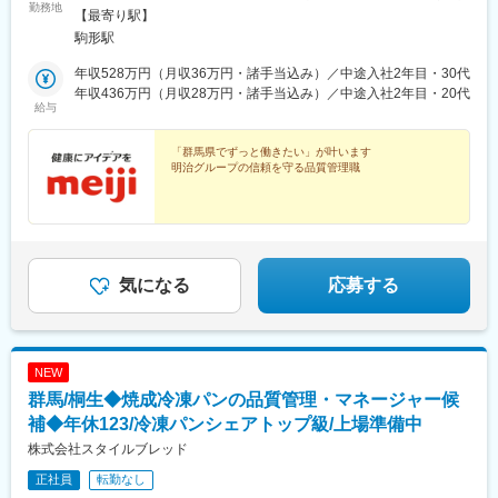
勤務地
【最寄り駅】
駒形駅
年収528万円（月収36万円・諸手当込み）／中途入社2年目・30代
年収436万円（月収28万円・諸手当込み）／中途入社2年目・20代
給与
「群馬県でずっと働きたい」が叶います
明治グループの信頼を守る品質管理職
気になる
応募する
NEW
群馬/桐生◆焼成冷凍パンの品質管理・マネージャー候
補◆年休123/冷凍パンシェアトップ級/上場準備中
株式会社スタイルブレッド
正社員
転勤なし