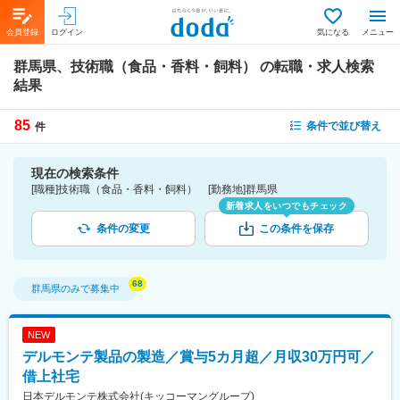
会員登録
ログイン
気になる
メニュー
群馬県、技術職（食品・香料・飼料）
の転職・求人検索
結果
85
条件で並び替え
件
現在の検索条件
[職種]技術職（食品・香料・飼料） [勤務地]群馬県
新着求人をいつでもチェック
条件の変更
この条件を保存
群馬県
のみで募集中
NEW
デルモンテ製品の製造／賞与5カ月超／月収30万円可／
借上社宅
日本デルモンテ株式会社(キッコーマングループ)