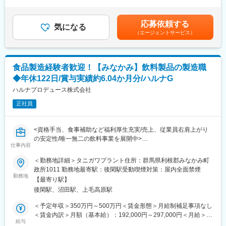
与：あり賃金はあくまでも目安の金額であり、選考を通じて上下
・異常発生時の対応：是正対応、原因分析、再発防止の実施
する可能性があります。月給(月額)は固定手当を含めた表記です。
応募依頼する
■研修：
気になる
（エージェントサービス）
入社後は下記流れで習得を進めていただきます。
（1） 基礎研修
安全衛生・品質に関する基礎教育を実施
（2） OJT研修（1～2週間）
食品製造経験者歓迎！【みなかみ】飲料製品の製造職
現場でのOJTを通じて、製造工程（原料受入・加工・包装）を一
◆年休122日/賞与実績約6.04か月分/ハルナG
通り習得
（3） 配属（1～3か月）
ハルナプロデュース株式会社
適性に応じて担当工程へ配属し、業務を担当
正社員
■組織構成：
当社は全体で7名の少人数体制で運営しています。
<資格手当、食事補助など福利厚生充実/売上、従業員右肩上がり
社長（非常勤）1名のもと、工場長1名、製造長1名、営業1名の体
の安定性/唯一無二の飲料事業を展開中>
制に加え、工場部門には20代～50代まで幅広い年齢層のスタッフ
仕事内容
6名が在籍しています。少人数ならではの風通しの良さがあり、互
■業務概要：
＜勤務地詳細＞タニガワプラント住所：群馬県利根郡みなかみ町
いに連携しながら業務に取り組んでいます。
当社の製造スタッフとして「調整豆乳」をはじめとした紙パック
政所1011 勤務地最寄駅：後閑駅受動喫煙対策：屋内全面禁煙
入りの製造ラインにおける豆乳ラインオペレーター職として従事
勤務地
■一日の流れ（例）
【最寄り駅】
していただきます。
08:00 始業
後閑駅、沼田駅、上毛高原駅
08:30 朝礼
■業務詳細(調合職)：
＜予定年収＞350万円～500万円＜賃金形態＞月給制補足事項なし
12:00 昼食（45分）
・ラインの巡回や管理
＜賃金内訳＞月額（基本給）：192,000円～297,000円＜月給＞
15:00 休憩（15分）
・オペレーション作業
給与
192,000円～297,000円＜昇給有無＞有＜残業手当＞有＜給与補足
17:00 終業