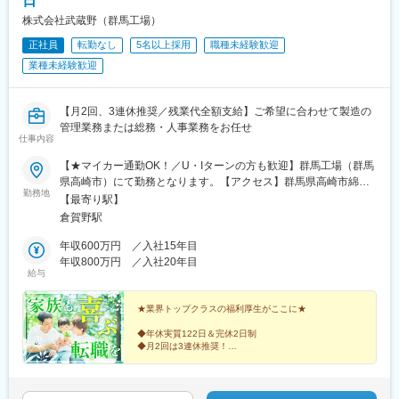
日
株式会社武蔵野（群馬工場）
正社員
転勤なし
5名以上採用
職種未経験歓迎
業種未経験歓迎
【月2回、3連休推奨／残業代全額支給】ご希望に合わせて製造の
管理業務または総務・人事業務をお任せ
仕事内容
【★マイカー通勤OK！／U・Iターンの方も歓迎】群馬工場（群馬
県高崎市）にて勤務となります。【アクセス】群馬県高崎市綿貫
勤務地
町1429-1・国道354号線「産業団地（東）入口」交差点より車で
【最寄り駅】
約１分・倉賀野駅より車で13分＼独身の方には社宅の用意もあり
倉賀野駅
ます／┗家具、家電付き社宅（独身寮）があります。希望の方は
面接時にご相談ください。◎受動喫煙対策あり◎転勤なしも可
年収600万円 ／入社15年目
年収800万円 ／入社20年目
給与
★業界トップクラスの福利厚生がここに★
◆年休実質122日＆完休2日制
◆月2回は3連休推奨！
◆入学祝金合計100万円／子1人
◆出生祝金最大200万円／子1人
◆リゾートホテル・ゴルフ場格安利用可
◆資格手当・家族手当など待遇充実！