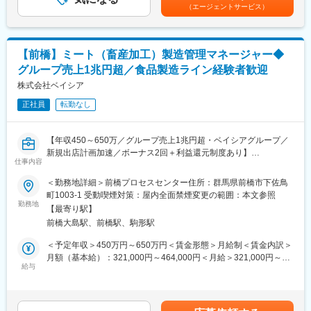
て上下する可能性があります。月給(月額)は固定手当を含めた表記
■組織
（エージェントサービス）
です。
現場は落ち着いた雰囲気で、50～70代のスタッフが中心。年齢層
■工場での製造工程：
が高いため、丁寧なコミュニケーションと配慮ある指導が求めら
・調合
れます
原料となる大豆の投入をし機械ですりつぶし、調味料などを加え
【前橋】ミート（畜産加工）製造管理マネージャー◆
て味を調整していき、豆乳になる前の状態にします。
■働き方
グループ売上1兆円超／食品製造ライン経験者歓迎
・充填
・年間休日123日／土日祝休み
充填業務ではすりつぶした状態の豆乳をこして液体の状態にして
株式会社ベイシア
・残業月10時間程度
いきます。
・各種社会保険／退職金制度あり
正社員
転勤なし
その後、パックなどに補充をしていき完成品に近づけてまいりま
（業務に応じて休日出勤時は振替休日を取得）
す。
・包装
＼この求人のポイント／
【年収450～650万／グループ売上1兆円超・ベイシアグループ／
製品にストローやパッケージをつけていき、完成品にしていきま
（1）東証プライム上場グループの安定基盤
新規出店計画加速／ボーナス2回＋利益還元制度あり】
す。
仕事内容
（2）農業×製造×人材の複合スキルが身につく
■業務内容：
（3）年休123日・残業月10時間の働きやすさ
衣食住を総合的に扱うスーパーセンター、食品特化型のスーパー
＜勤務地詳細＞前橋プロセスセンター住所：群馬県前橋市下佐鳥
■組織構成
マーケットを主力形態としながら、1都14県に133店舗（2024年2
町1003-1 受動喫煙対策：屋内全面禁煙変更の範囲：本文参照
50名ほどの部署になります。
変更の範囲：会社の定める業務
月現在）に出店している当社の前橋プロセスセンターにて、ミー
勤務地
20-50代まで幅広い年齢層の方が活躍しています。
【最寄り駅】
ト（畜産加工）製造管理をお任せします。
前橋大島駅、前橋駅、駒形駅
【変更の範囲：会社の定める業務】
■教育体制
＜予定年収＞450万円～650万円＜賃金形態＞月給制＜賃金内訳＞
最初は大豆の投入作業から始めていただく形になります。全ての
■具体的な業務：
月額（基本給）：321,000円～464,000円＜月給＞321,000円～
業務を習熟するまで1年から1年半かけて、OJTにて教育をしてい
◎生産ライン工程管理責任者（ライン責任者）
給与
464,000円＜昇給有無＞有＜残業手当＞有＜給与補足＞※記載の年
きます。
・生産の生産性管理（ＫＰＩ・歩留まり等）及び改善起案
収は一例となります。最終的には面接を経てスキル・経験により
現場では先輩社員のサポートも手厚く、またコミュニケーション
・製造工程の改善、使用人時（シフト調整等）コントロール
判断します。※管理監督者での採用の場合は残業代の支給はありま
も程よくとっていくため、何かわからないことや相談したいこと
◎原料管理
せん■昇給：年1回（4月）■賞与：年2回（6月・12月／昨年実績：
がありましたら話しかけやすい環境です。