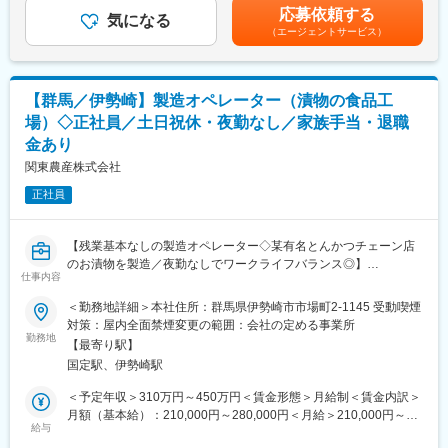
て上下する可能性があります。月給(月額)は固定手当を含めた表記
中でトップ10に数えられています。最大の特色は、合併や吸収を
応募依頼する
【変更の範囲：会社の定める業務】
気になる
です。
せずに独力でここまで成長してきたこと。そして、スーパー、ホ
（エージェントサービス）
ームセンター、コンビニエンスストア、家電、カー用品と主力業
■就業環境について
態すべてを揃えていることです。ワークマンという特殊な業界で
・平均残業時間は20時間程度
トップシェアを持つ企業もあります。
・車、自転車、バイク通勤が可能
創業60余年、さらに皆様に親しまれる企業を目指して、さらなる
【群馬／伊勢崎】製造オペレーター（漬物の食品工
・昼食は無料で提供（日替わりのビュッフェ形式）
改革に挑戦してまいります。
場）◇正社員／土日祝休・夜勤なし／家族手当・退職
金あり
■キャリアパス
変更の範囲：会社の定める業務
キャリアパスが明確で能力・意欲次第で中長期的にスキルアッ
関東農産株式会社
プ・キャリアアップを図ることができます。
正社員
■コスミックSYの想い
・他社にはない世界初の技術を駆使して、おいしさを追求してい
【残業基本なしの製造オペレーター◇某有名とんかつチェーン店
ます。
のお漬物を製造／夜勤なしでワークライフバランス◎】
手ごろな価格で、より良いものをスピード感を持ってお届けす
仕事内容
る。そのためのこだわりには、自信があります。
■業務内容：
この先も食卓に笑顔があふれるような、おいしくて、安全・安心
＜勤務地詳細＞本社住所：群馬県伊勢崎市市場町2-1145 受動喫煙
大手外食チェーン・業務用向け漬物の製造管理を担当いただきま
な商品を心を込めて作り続けてまいります。
対策：屋内全面禁煙変更の範囲：会社の定める事業所
す。
勤務地
【最寄り駅】
将来的には品質管理業務を担当いただく可能性があります。
変更の範囲：会社の定める業務
国定駅、伊勢崎駅
・製造工程のいずれかを担当（原料受入／加工／包装）
・安全衛生ルール（JFS-B）に基づき、品質・衛生・生産性の管
＜予定年収＞310万円～450万円＜賃金形態＞月給制＜賃金内訳＞
理を実施
月額（基本給）：210,000円～280,000円＜月給＞210,000円～
・日々の生産計画に沿った運営：人員配置の調整、原料・資材の
給与
280,000円＜昇給有無＞有＜残業手当＞有＜給与補足＞■昇給・賞
棚卸および記録