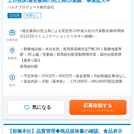
土日祝休/過去最高の売上高◎/業績、事業拡大中
引継ぎ事項・課題確認
ハルナプロデュース株式会社
↓
正社員
転勤なし
現場巡回・ライン進捗確認・現場確認
↓
昼休憩
<過去最高の売上高による安定性◎/中途入社の方多数在籍/年間休
↓
日122日/コミュニケーションとりやすい組織>
現場巡回・ライン進捗確認・現場確認
仕事内容
↓
■業務内容：
データまとめ
＜勤務地詳細＞本社住所：群馬県高崎市足門町39-1 勤務地最寄
当社の飲料商品の商品企画開発をお任せします。
↓
駅：JR上越／吾妻線／群馬総社駅受動喫煙対策：屋内全面禁煙
勤務地
退勤
【最寄り駅】
■業務詳細：
群馬総社駅
・自社ブランド製品及びPB製品企画設計
■中途採用の方活躍中
・商品の配合設計
・食品工場での経験者はもちろん、包材関係の工場でお勤めだっ
＜予定年収＞370万円～450万円＜賃金形態＞月給制補足事項なし
・プレゼン資料作成
た方も入社後ご活躍いただいています。
＜賃金内訳＞月額（基本給）：175,000円～295,000円固定残業手
・試作品開発及び試作品の賞味期限等の検証
給与
当/月：40,000円（固定残業時間31時間0分/月～18時間15分/月）
・製造工程への落とし込み
■工場内での取り組み：
超過した時間外労働の残業手当は追加支給＜月給＞215,000円～
※製造部門と連携をしていきながら調整をしていきます。
・夜勤原則無し（早番・遅番あり）
335,000円（一律手当を含む）＜昇給有無＞有＜残業手当＞有＜
・エアシャワー完備
給与補足＞■昇給：年1回（4月）※前年度実績1月あたり1.00％～
応募依頼する
■組織構成について：
気になる
・シフトの自由度が高く休みの折り合いはつきやすいです。
2.00％■賞与：年2回（6月・12月）※前年度実績計6.04ヶ月分賃金
（エージェントサービス）
全体で9名の組織となっております。
はあくまでも目安の金額であり、選考を通じて上下する可能性が
新卒の方と中途の方が半々に在籍していらっしゃいます。
■当社の特徴・魅力：
あります。月給(月額)は固定手当を含めた表記です。
【若い組織】
■当社の魅力について：
・支部制をとっており、各支部のCEOが40代前半と比較的若い組
【前橋本社】品質管理◆商品規格書の確認、食品表示
（1）働きやすい環境