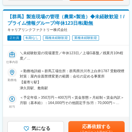
■当社の特徴：
■就業環境：
（1）積極的な人財投資
・ロッカーや昼食スペースがございます。また、冷暖房も完備し
【群馬】製造現場の管理（農業×製造）◆未経験歓迎！/
当社では働く従業員を大切にしております。年間休日も116日か
ています。
プライム情報グループ/年休123日/転勤無
ら122日へと変更され、また給与についてもベースアップを進め
※冷暖房は作業内容次第では使用制限あり
ています。昨年の賞与実績は平均約6.04ヶ月分となっており積極
キャリアリンクファクトリー株式会社
・マイカー通勤が可能で駐車場もございます。
的な人財投資を行なっております。
正社員
転勤なし
職種未経験歓迎
業種未経験歓迎
（2）海外展開も行う事業の安定性
変更の範囲：会社の定める業務
当社は日本のみならず海外にも事業を展開しております。現在は
ASEAN市場に対してビジネス拡大に取り組んでおります。
＼未経験歓迎の現場運営／年休123日／上場G基盤／残業月10h程
度／
■当社について：
仕事内容
当社は清涼飲料水の製造から販売までを手がける「ハルナグルー
■どんな会社？
＜勤務地詳細＞群馬工場住所：群馬県渋川市上白井1787 受動喫煙
プ」の管理中枢会社です。ハルナグループでは、ナショナルブラ
キャリアリンクファクトリー株式会社は、東証プライム上場グル
対策：屋内全面禁煙変更の範囲：会社の定める事業所
ンド、プライベートブランドから自社ブランドまでを取り扱って
ープであるキャリアリンク株式会社から分社化して生まれた製造
勤務地
います。
【最寄り駅】
系人材サービス企業です。食品加工や製造分野に特化し、企業の
津久田駅、敷島駅
人材不足解決と現場運営を一体で支援するのが特徴です。
現場に社員が常駐する「請負型」の運営に強みを持ち、生産性・
＜予定年収＞350万円～400万円＜賃金形態＞月給制＜賃金内訳＞
品質・安全の改善を継続的に行う体制を構築。稼働率95％以上・
月額（基本給）：164,000円その他固定手当/月：70,000円～
定着率90％という実績を維持しています。
給与
80,000円＜月給＞252,206円～281,967円＜昇給有無＞有＜残業手
今回の募集は、同社が運営する農業×食品加工拠点における現場管
当＞有＜給与補足＞※前職、経験、スキルを考慮のうえ決定※上記
理ポジション。事業拡大に伴う体制強化が背景です。
年収には月10～20時間の残業手当を含みます。■昇給：年1回■賞
与：年2回（昨年度実績あり）賃金はあくまでも目安の金額であ
応募依頼する
■仕事内容
気になる
り、選考を通じて上下する可能性があります。月給(月額)は固定手
（エージェントサービス）