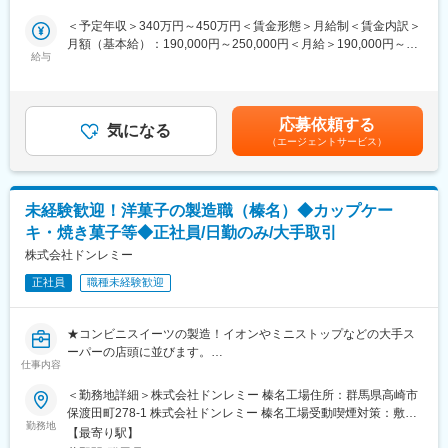
・年間休日120日で充実した福利厚生！社員の働きやすさにも貢
目に開始した先進的な企業であり、従業員へ優しく且つ経営目線
献
＜予定年収＞340万円～450万円＜賃金形態＞月給制＜賃金内訳＞
で仕事をすることを意識した制度などもございます。
月額（基本給）：190,000円～250,000円＜月給＞190,000円～
■業務詳細：
給与
250,000円＜昇給有無＞有＜残業手当＞有＜給与補足＞※給与詳細
■ベイシアグループについて
・当社の製品である「キムチ」の製造業務（原料受け入れから出
は、年齢・経験・能力等を考慮した上で決定いたします。■昇給：
物販チェーン6社を中心に28社で構成する流通企業グループで
荷まで）
年1回■賞与：年2回賃金はあくまでも目安の金額であり、選考を
す。グループ総売上は、2020年11月に1兆円を達成しまし
・日報の作成や資材の発注
通じて上下する可能性があります。月給(月額)は固定手当を含めた
た。
応募依頼する
・製造工程指導（パートさんへの指示・指導をお願いします）
気になる
表記です。
日本における小売りグループとしてもトップクラスの大手小売り
（エージェントサービス）
グループです。北海道から九州、沖縄まで、46都道府県にネット
■入社後の流れ：
ワークを拡大し、この日本中に張り巡らせた自社ネットワークを
・まずは、生産業務を覚えていただくために製造の各工程を経験
活用し、全国のお客様に「より豊かな暮らし」を提供してまいり
していただきます。その後、適性に応じて徐々に人員配置や資材
ます。
未経験歓迎！洋菓子の製造職（榛名）◆カップケー
発注、在庫管理をお任せしていきます。
キ・焼き菓子等◆正社員/日勤のみ/大手取引
・生産計画全体を把握し、全体の工程管理ができるようになるま
で先輩社員の現場指導などでしっかりと育てていきます。
株式会社ドンレミー
※ほとんどの方が未経験からスタートなので安心して働ける環境で
正社員
職種未経験歓迎
す
■商品について：
★コンビニスイーツの製造！イオンやミニストップなどの大手ス
1962年に登場したロングセラー商品「きゅうりのキューちゃ
ーパーの店頭に並びます。
ん」。そして2004年に販売を開始した「こくうまキムチ」は現在
仕事内容
★未経験から手に職をつけられる！未経験から活躍している社員
はキューちゃんを上回る人気商品に成長しました。どこのスーパ
が多数在籍！正社員として安定した環境で働くことができます。
＜勤務地詳細＞株式会社ドンレミー 榛名工場住所：群馬県高崎市
ー・コンビニへ行っても私たちが作った商品が並んでいて、お客
★安定性◎全国の流通企業(大手量販店・スーパー・コンビニ）の
保渡田町278-1 株式会社ドンレミー 榛名工場受動喫煙対策：敷地
様が手に取る姿を見ることができます。
99%にスイーツを販売しており、安定した経営基盤がある会社で
勤務地
内喫煙可能場所あり変更の範囲：会社の定める事業所
【最寄り駅】
す。