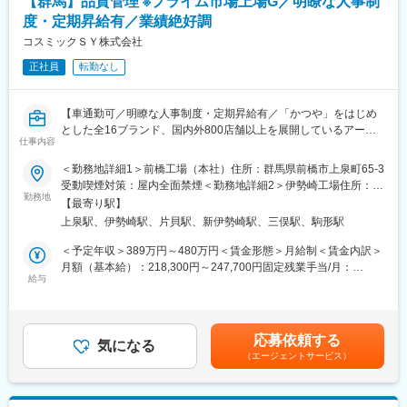
【群馬】品質管理 ※プライム市場上場G／明瞭な人事制
成、ロジスティクス、情報システム等グループ各社が連携し、
度・定期昇給有／業績絶好調
「より良いものをより安く」提供する事を主軸にお客様に法令順
守、安心安全で満足できる商品を提供する為、品質・鮮度管理に
コスミックＳＹ株式会社
関して、更なる強化を推進してます。
正社員
転勤なし
今回はPB、SB商品等納品いただいている、サプライヤー様の商品
規格書、表示、工場監査、クレーム発生時の再発防止アクション
等推進可能な担当者を募集させて頂きます。
【車通勤可／明瞭な人事制度・定期昇給有／「かつや」をはじめ
とした全16ブランド、国内外800店舗以上を展開しているアーク
■当社について：
仕事内容
ランドサービスHDのグループ企業／売上前年比115%伸長、安定
当社は商圏ニーズに合わせて多彩な形態の店舗を展開しておりま
性・将来性◎≪プライム市場上場G≫】
＜勤務地詳細1＞前橋工場（本社）住所：群馬県前橋市上泉町65-3
す。衣食住を総合的に扱うスーパーセンター、食品特化型のスー
受動喫煙対策：屋内全面禁煙＜勤務地詳細2＞伊勢崎工場住所：群
パーマーケットを主力形態としながら、1都14県に139店舗に出店
■職務内容：品質管理業務を担当していただきます。
勤務地
馬県伊勢崎市宮子町3034 受動喫煙対策：敷地内喫煙可能場所あり
しています。
【最寄り駅】
【募集背景】事業拡大による増員
変更の範囲：会社の定める事業所
米国のウォルマートをベンチマークしながら北関東を中心に成長
上泉駅、伊勢崎駅、片貝駅、新伊勢崎駅、三俣駅、駒形駅
【業務詳細】
をしている小売業です。広い売り場は、アメリカを彷彿とさせる
・食品の細菌検査
＜予定年収＞389万円～480万円＜賃金形態＞月給制＜賃金内訳＞
ような圧倒的な品ぞろえで「より良いものをより安く」をモット
・工場内の清潔管理
月額（基本給）：218,300円～247,700円固定残業手当/月：
ーに生活者の日々の生活に潤いを与えることを主眼にビジネスを
・工場内細菌検査
給与
64,800円～73,500円（固定残業時間40時間0分/月）超過した時間
行っております。小売業の中では、経常利益率も高く、今後はデ
・書類作成 など、ご経験にあわせてお任せします。
外労働の残業手当は追加支給＜月給＞283,100円～321,200円（一
ジタル領域に積極的に投資を行い、より便利で健康的な生活をサ
律手当を含む）＜昇給有無＞有＜残業手当＞有＜給与補足＞賞与
ポートする社会インフラとして、なくてなならない唯一無二の会
■就業環境について
実績:年2回支給(直近5年以上満額支給実績あり)賃金はあくまでも
社に成長していきます。また、現在のコロナ禍でも巣ごもり需要
応募依頼する
・平均残業時間は25時間程度
気になる
目安の金額であり、選考を通じて上下する可能性があります。月
を取り込み、成長が加速しています。また、従業員に対して
（エージェントサービス）
・車、自転車、バイク通勤が可能
給(月額)は固定手当を含めた表記です。
PS（Profit Share）利益還元制度を日本で2番目に開始した先進的
・昼食は無料で提供（日替わりのビュッフェ形式）
な企業で従業員へ優しく、また経営目線で仕事をすることを意識
した制度などもございます。