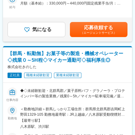
「発酵×冷凍パン」の品質を科学的に解明し、再現性高く美味しい
月額（基本給）：330,000円～440,000円固定残業手当/月：
パンを生み出す研究開発を担います。
給与
78,000円～100,000円（固定残業時間40時間0分/月）超過した時
■当社について：
・酵母・微生物に関する基礎研究（乳酸菌共存など）
間外労働の残業手当は追加支給＜月給＞408,000円～540,000円
創業から58年のパン粉業界トップクラス企業です。
・桐生酵母の安定培養・管理（最優先ミッション）
（一律手当を含む）＜昇給有無＞有＜残業手当＞有＜給与補足＞
国内13拠点、海外にも拠点を展開しており大手企業との取引も多
・パン品質（膨らみ・食感・保存性・冷凍耐性）の改善
研究職としての専門性やポテンシャルを考慮し、柔軟にオファー
く安定しております。現在も冷食・中食・外食の成長などもあ
応募依頼する
・条件（温度・湿度・原料）の分析と最適化
気になる
します。業務範囲・裁量の大きさを踏まえ、適切に評価します。
り、安定的に成長を続けております。また今後は国内だけでなく
（エージェントサービス）
・低糖質など新商品のための酵母選定・開発
想定年収＝月次給与×12か月＋賞与年2回（賞与は初年度のみ1
更なる海外展開の拡大も見据えており、今後の成長性も見込んで
・試作（製パン・焼成）および評価
回）。賃金はあくまでも目安の金額であり、選考を通じて上下す
おります。
・研究テーマ設計、実験、データ分析～製品実装
る可能性があります。月給(月額)は固定手当を含めた表記です。
変更の範囲：会社の定める業務
【群馬・転勤無】お菓子等の製造・機械オペレーター
■ポジションの特徴：
◇残業０～5H程◇マイカー通勤可◇福利厚生◎
・「美味しくできた」を科学的に解明し再現性を確立する、研究
としての本質的な課題に向き合える環境
株式会社きのした
・研究だけでなく商品開発・製造現場にも関与（デスク：現場＝
正社員
職種未経験歓迎
業種未経験歓迎
5：5）
・少数精鋭のため、テーマ設計から実装まで裁量大きく推進可能
・事業へのインパクトが大きく、成果が直接商品に反映される
◆◇未経験歓迎・北群馬郡／菓子原料パフ・グラノーラ・プロテ
インバー等の製造業務／残業0～5h／マイカー駐車場完備／退職
■働き方：
仕事内容
金制度有／賞与昇給◎評価制度しっかり／腰を据えて長く働ける
・完全週休2日制／年休123日／残業月20h程度
環境◇◆
＜勤務地詳細＞群馬しっかり工場住所：群馬県北群馬郡吉岡町上
・転勤なし（群馬・桐生勤務）
野田1329-105 勤務地最寄駅：JR上越線／八木原駅受動喫煙対
・リモートなし／引越し補助なし
★こんな方にピッタリ★
勤務地
策：敷地内全面禁煙
【最寄り駅】
・長期安定して働きたい
■期待される役割：
八木原駅、渋川駅
・テキパキと効率良く、決まった作業をするのが得意
まずは「桐生酵母の安定生産」を実現し、その後は新商品開発に
・最新のプロテインバーに興味がある