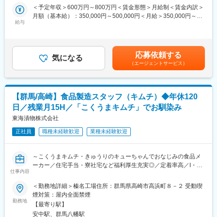
ターの商品開発をお任せできる方、また開発した商品を製造作業
＜予定年収＞600万円～800万円＜賃金形態＞月給制＜賃金内訳＞
す！
まで落とし込める方を募集します。
月額（基本給）：350,000円～500,000円＜月給＞350,000円～
給与
500,000円＜昇給有無＞有＜残業手当＞有＜給与補足＞■昇給：年
■働き方：
■仕事内容
1回（4月）■賞与：年2回（6月・12月）■別途プロフィットシェア
・残業：0～5時間
別館プロセスセンター（赤堀モール内）にてパンの商品開発（原
リングあり（利益還元制度、4月）※評価により管理監督者採用の
・土曜、日曜、祝日 ※月0～2回土曜出社日あり
料調達、商品設計含）、製造への落とし込みをお任せいたしま
場合あり（残業代の支給なし）想定年収：700～800万円基本給：
（会社カレンダーによる／年間で11日）
応募依頼する
す。
気になる
420,000～500,000円管理職手当：60,000円賃金はあくまでも目安
・年末年始休暇
（エージェントサービス）
・商品化計画の立案
の金額であり、選考を通じて上下する可能性があります。月給(月
※別途、閑散期などに工場全体で有給休暇取得する場合もありま
・仕入れ、商品開発（小麦から実際の製造スキル）
額)は固定手当を含めた表記です。
す。
・現場作業への落とし込み
■当社の魅力：
【群馬/高崎】食品製造スタッフ（キムチ）◆年休120
■当社について
創業94年、「おこし」製品から始まった当社。現在はパフ製造だ
日／残業月15H／「こくうまキムチ」でお馴染み
商圏ニーズに合わせて多彩な形態の店舗を展開。衣食住を総合的
けでなくグラノーラや栄養バー製品などの共同開発からOEM生
に扱うスーパーセンター、食品特化型のスーパーマーケットを主
東海漬物株式会社
産、EC販売まで幅広く手掛けています。大手菓子・食品会社様と
力形態としながら、1都14県に133店舗出店しています。
の直接取引がメインで、業界では非常に認知されており常に引き
正社員
職種未経験歓迎
業種未経験歓迎
米国のウォルマートをベンチマークしながら北関東を中心に成長
合いを頂いています。
をしている小売業です。広い売り場は、アメリカを彷彿とさせる
近年では健康志向の高まりを受けプロテイン製品等の開発を強
ような圧倒的な品ぞろえで「より良いものをより安く」をモット
化、2023年にはチョコレート製品も生産可能な新工場を増設。時
～こくうまキムチ・きゅうりのキューちゃんでおなじみの食品メ
ーに生活者の日々の生活に潤いを与えることを主眼にビジネスを
代のニーズや将来を見据えた投資も積極的に行うことで、安定経
ーカー／住宅手当・寮社宅など福利厚生充実◎／定着率高／I・U
行っております。小売業の中では、経常利益率も高く、デジタル
仕事内容
営と成長を続けています！
ターン歓迎～
領域に積極的に投資を行い、より便利で健康的な生活をサポート
＜勤務地詳細＞榛名工場住所：群馬県高崎市高浜町８－２ 受動喫
する社会インフラとして、なくてはならない唯一無二の会社に成
■業務概要：
煙対策：屋内全面禁煙
長していきます。また、現在のコロナ禍でも巣ごもり需要を取り
・「きゅうりのキューちゃん・こくうまキムチ」有名商品を手掛
勤務地
込み、成長が加速しています。
【最寄り駅】
けるメーカーの製造社員の増員募集です
従業員に対してもPS（Profit Share：利益還元制度）を日本で2番
安中駅、群馬八幡駅