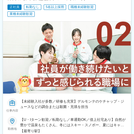
正社員
転勤なし
5名以上採用
職種未経験歓迎
業種未経験歓迎
【未経験入社が多数／研修も充実】デルモンテのケチャップ・ジ
ュースなどの調合または殺菌・充填を担当
仕事内容
【U・Iターン歓迎／転勤なし／車通勤OK／借上社宅あり】自然が
豊かで温泉もたくさん、冬にはスキー・スノボー、夏にはキャン
勤務地
プ・BBQなどアウトドアを楽しむこともできます！【群馬工場】
【最寄り駅】