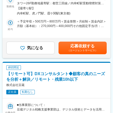
ポートするプリセールスエンジニアとしてご活躍いただきます。
タワー26F勤務地最寄駅：都営三田線／内幸町駅受動喫煙対策：
てや通院などの個別の事情にも対応しています。
勤務地
敷地内喫煙可能場所あり
【最寄り駅】
■業務詳細：
■キャリアパス：
内幸町駅、虎ノ門駅、霞ケ関駅(東京都)
◇プリセールス活動
まずはSalesforceの導入支援やコンサルティング業務を担当し、
・お客様との技術ヒアリング・課題整理
＜予定年収＞500万円～800万円＜賃金形態＞月給制＜賃金内訳＞
プロジェクトリーダーやマネージャーを目指すことができます。
・提案に向けたソリューション設計、デモンストレーション
月額（基本給）：270,000円～400,000円その他固定手当/月：
・技術検証・QA対応
給与
64,000円～157,000円＜月給＞334,000円～557,000円＜昇給有無
■企業の特徴／魅力：
・各種SaaSの機能検証や連携
＞有＜残業手当＞有＜給与補足＞※年収はあくまでも想定であり、
フロッグウェル株式会社は、Salesforce導入コンサルティングの
・お客様・社内からの技術的なQA対応
経験・スキル等を考慮して決定いたします※上記「その他固定手
パイオニアとして、高い評価を受けています。エムスリーグルー
・必要に応じてベンダーやパートナーとの協業関係を構築・推進
当」は固定残業手当（月24時間相当64,000円～月44時間相当
プの一員として、より強固な事業基盤を持ち、医療分野のDX推進
応募依頼する
気になる
157,000円）として支給（超過分別途支給）賃金はあくまでも目
に貢献しています。Salesforce Japan Partner Award 2023の受賞
（エージェントサービス）
◇案件ベースの開発業務
安の金額であり、選考を通じて上下する可能性があります。月給
実績があり、成長とスキルアップのチャンスが豊富にある環境で
・お客様案件に関連する開発作業（SaaS導入に伴う設定やAPI連
(月額)は固定手当を含めた表記です。
す。
携開発など）
・提案段階から実装支援まで一貫した技術サポート
変更の範囲：会社の定める業務
締切間近
・情報発信・コミュニティ活動
【リモート可】DXコンサルタント◆顧客の真のニーズ
・検証結果やノウハウをブログ・動画で発信
・勉強会やウェビナーへの登壇による知見共有
を分析＋解決／リモート・残業10h以下
・社内外コミュニティを通じた技術交流
株式会社豆蔵
正社員
転勤なし
※業務の中心はプリセールスですが、SaaSソリューションを実案
件でお客様に届けるため、一定の開発業務にも携わっていただく
ポジションです。
■当事業部について：
※また、パートナーとの協業や市場動向の把握などを通じて、将来
豆蔵デジタル戦略支援事業部は、デジタル技術とデータを活用し
的に事業企画として製品戦略に携わるキャリアパスを目指すこと
仕事内容