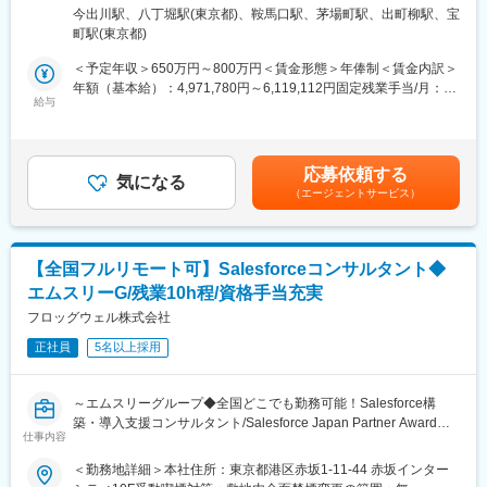
顧客の課題解決を担っていただきます。
通ビル4F勤務地最寄駅：日比谷線／八丁堀駅受動喫煙対策：屋内
くの企業をご支援していくために、事業全体としてまだまだやり
今出川駅、八丁堀駅(東京都)、鞍馬口駅、茅場町駅、出町柳駅、宝
受注後、Webリテラシーや深いHeipfeelの仕様理解など、必要な
全面禁煙変更の範囲：会社の定める事業所（リモートワーク含
たいこと・アップデートできるところはたくさんあります。
町駅(東京都)
場面で商談に同席しセールスの受注支援を実施します。
む）
・特にDIGGLEのソリューションコンサルタントの勝ちパターン
※その後は基本的にWebディレクターが担当し、導入や進行管理を
＜予定年収＞650万円～800万円＜賃金形態＞年俸制＜賃金内訳＞
を言語化・仕組化し、一緒に作っていただきたいです。
行います。
年額（基本給）：4,971,780円～6,119,112円固定残業手当/月：
給与
127,352円～156,740円（固定残業時間40時間0分/月）超過した時
■組織について
・ナレッジデータ管理における課題の特定、およびHelpfeelプロ
間外労働の残業手当は追加支給＜月額＞541,667円～666,666円
VP of Sales直下のコンサルタント組織として、チームの立ち上げ
ダクトを活用したソリューション提案
（12分割）（一律手当を含む）＜昇給有無＞有＜残業手当＞有＜
から実行までを担っていただきます。チームメンバーのバックグ
・クライアントに対するシステム仕様やセキュリティ要件、技術
給与補足＞※スキル、選考結果をふまえて総合的に判断いたしま
ラウンドは、大手企業の事業企画、管理会計業務構築、コンサル
応募依頼する
的な要件整理と技術折衝（セキュリティチェックシートへの対応
気になる
す。■昇給：年1回賃金はあくまでも目安の金額であり、選考を通
ファーム出身者など、コンサルティングワーク経験者で構成され
（エージェントサービス）
含む）
じて上下する可能性があります。月給(月額)は固定手当を含めた表
ています。
・クライアントのコスト削減やユーザー体験（CX）向上に向け
記です。
た、新業務フローのコンサルティング提案
変更の範囲：会社の定める業務
・社内チームと連携した、プロジェクト全体のディレクション
【全国フルリモート可】Salesforceコンサルタント◆
※セールスの商談に同席する際は訪問（出張）の可能性がありま
エムスリーG/残業10h程/資格手当充実
す。
フロッグウェル株式会社
■組織構成（ソリューションデザイン部）
正社員
5名以上採用
15名ほどで構成されています。
※入社後はまず現場の構築経験をいただきたく、Webディレクター
としての顧客対応経験を積んでいただきます。
～エムスリーグループ◆全国どこでも勤務可能！Salesforce構
Webディレクターとして一連の業務に従事いただいたのち、ご経
築・導入支援コンサルタント/Salesforce Japan Partner Award受
験やスキルに応じてプリセールスとして商談／提案業務を行なっ
仕事内容
賞企業／業務改善の提案～
ていただきます。
■業務概要：
＜勤務地詳細＞本社住所：東京都港区赤坂1-11-44 赤坂インター
フロッグウェル株式会社は、営業・マーケティング活動をデジタ