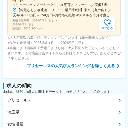
ソリューションアーキテクト／在宅可／フレックス／実働7.5h
【転勤なし／在宅有／リモート活用率8割】東京（丸の内）／東京都千代田区丸の内2丁目7-2 JPタワー13階【アクセス】・各線「東京駅」丸の内南口より徒歩1分・地下鉄千代田線「二重橋前駅」地下道より直結 徒歩2分・各線「大手町駅」D1出口より徒歩4分※受動喫煙対策あり（敷地内全面禁煙／屋内喫煙可能場所あり）
年俸500万円～750万円※お持ちの経験やスキルを十分考慮し決定します。スキル・経験によって上限額以上の金額を提示させていただく場合もあります（下限額を下回ることはありません）。※12分割して1／12を月々支給します。※年俸には、固定残業代（時間外労働の有無に関わらず30時間分／月8.5万円～13万円）が含まれます。超過した場合には追加支給されます。
掲載予定期間：
2026/7/13（月）
〜
2026/9/13（日）
気になる
更新日：
2026/8/5（水）
※求人応募数の多い順にランキングしています（非公開求人は除く）。
※集計対象期間：2026/8/3（月）～2026/8/9（日）
※事情により掲載終了予定日よりも前に求人募集が終了していることもご
ざいます。その場合は当サイトから応募はできませんので、あらかじめご
了承ください。
プリセールス
の人気求人ランキングを詳しく見る
求人の傾向
dodaに掲載中の求人に関するデータを、カテゴリごとにご紹介します。
プリセールス
埼玉県
女性活躍