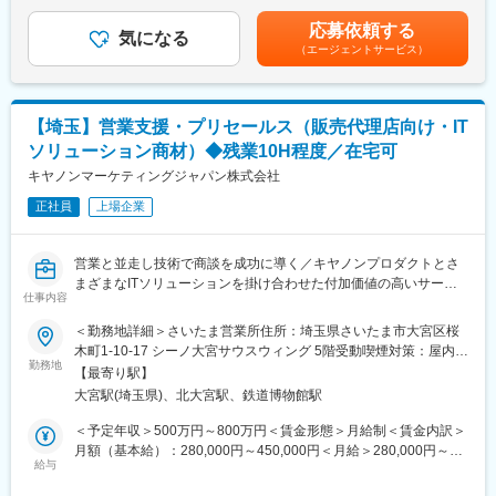
円（一律手当を含む）＜昇給有無＞有＜残業手当＞有＜給与補足
品が多数あります。寡占市場だからこそ、競合製品を使っている
るため、社内でのデスクワークが6割、お客様先での業務が4割ほ
＞※給与詳細は、年齢・スキルを考慮し決定します。■昇給：年1
顧客からいかにシェアを獲得するか試行錯誤する面白さがありま
応募依頼する
どとなります。また、外部のITベンダーとの打ち合わせ等もある
気になる
回■賞与：年2回賃金はあくまでも目安の金額であり、選考を通じ
す。
（エージェントサービス）
ため、関係者が多いのも当職種の特徴の一つとなります。
て上下する可能性があります。月給(月額)は固定手当を含めた表記
最初は一つの製品を担当いただきシステムと製品専門性を高めて
です。
変更の範囲：会社の定める業務
頂きますが、経験に応じて他のシステムや対応範囲を広げて頂き
ます。
【埼玉】営業支援・プリセールス（販売代理店向け・IT
ソリューション商材）◆残業10H程度／在宅可
【ポジションの魅力】
・長期間の研修を用意しているため職種未経験＆技術的な知識が
キヤノンマーケティングジャパン株式会社
全く無い方でも立ち上りが可能となっております。
正社員
上場企業
・業界トップクラスの調剤システムやIoT製品を扱っており、業務
を通して最新の技術に触れることが可能です。
・正社員登用は前提の採用です。就業態度に問題がなければ原則
営業と並走し技術で商談を成功に導く／キヤノンプロダクトとさ
登用となり、業界トップクラスシェアを誇る優良企業の正社員と
まざまなITソリューションを掛け合わせた付加価値の高いサービ
して安定就業が可能です。（登用率98%、試験ノルマなし）
仕事内容
スを提供
＜勤務地詳細＞さいたま営業所住所：埼玉県さいたま市大宮区桜
【同社の魅力】
■概要
木町1-10-17 シーノ大宮サウスウィング 5階受動喫煙対策：屋内全
◆医療業界に貢献：
当社は、キヤノンの営業部門を母体として設立以来、キヤノン製
勤務地
面禁煙変更の範囲：会社の定める事業所（リモートワーク含む）
最新のIoT技術に注力しており、これまで人の手でアナログに行わ
【最寄り駅】
品を国内で独占的に販売し、高いシェアを継続的に獲得していま
れていた薬剤管理を、全自動で管理、調整、計測、分包まで対応
大宮駅(埼玉県)、北大宮駅、鉄道博物館駅
す。直近ではお客様の課題に対してITで貢献する「ITソリューショ
可能にしました。当社の製品やシステムが、24時間止めてはなら
ン」ビジネスに注力しています。
＜予定年収＞500万円～800万円＜賃金形態＞月給制＜賃金内訳＞
ない医療現場の安心安全や、医療従事者の負担軽減に大きく貢献
営業・ビジネスパートナー企業（販売代理店）と共に最新のITを
月額（基本給）：280,000円～450,000円＜月給＞280,000円～
しています。
駆使して、お客様の経営課題や業務課題の改善提案を行う商談支
給与
450,000円＜昇給有無＞有＜残業手当＞有＜給与補足＞※経験・ス
◆高いシェアを持つ製品：
援担当を募集します。
キル・年齢等を考慮の上、当社規定により決定します。■業績昇
調剤というニッチな分野で、業界トップクラスのシェアを誇る製