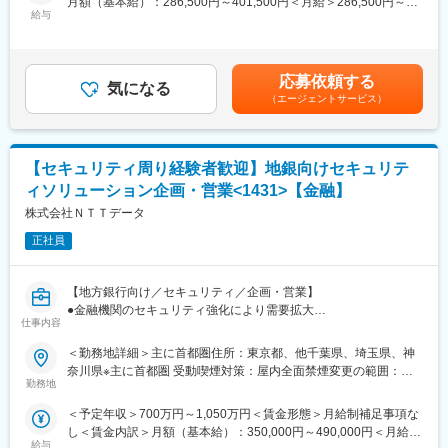
月額（基本給）：286,500円～401,500円＜月給＞286,500円～
献しています。新機体開発や枯渇部品対応を通じて、事業規模の
給与
401,500円＜昇給有無＞有＜残業手当＞有＜給与補足＞※経験・能
さらなる拡大を目指しています。
インテグレーション
力等を考慮の上、決定します ※上記年収は残業30h／月、標準評価
案件受注後、プロジェクトリーダーとして、パートナー企業から
での理論値となります■昇給：年1回（年1回人事評価による）■賞
変更の範囲：会社の定める業務
の協力を得ながら予算・納期・品質が満たされているかを管理
与：年2回 会社業績、個人別評価に応じて変動賃金はあくまでも
応募依頼する
し、お客さまと密に連携しサービスインへと導きます。
気になる
目安の金額であり、選考を通じて上下する可能性があります。月
（エージェントサービス）
給(月額)は固定手当を含めた表記です。
■携わることができる分野
ネットワーク
└VPN、ルーター、有線などの領域
【セキュリティ周り経験者歓迎】地銀向けセキュリテ
└KDDI IP-VPNのご提案など
ィソリューション企画・営業<1431>【金融】
└セキュリティ領域
└ゼロトラストの実現を実装するCato Cloudの提案など
株式会社ＮＴＴデータ
正社員
■当社のミッション｜中小企業の「はたらく未来を変えていく。」
人手不足など、課題を多く抱える中小企業に対し、オフィス環
境・インフラ環境の整備など、ワンストップでお困りごとを解決
【地方銀行向け／セキュリティ／企画・営業】
することで、お客さまの「はたらく未来を変えていく。」ことが
●金融機関のセキュリティ強化により需要拡大
ミッションです。
仕事内容
●セキュリティ周りのご経験者歓迎／地方創生
はたらく環境は、企業の競争力や、社員のはたらきがいにも関わ
＜勤務地詳細＞主に首都圏住所：東京都、他千葉県、埼玉県、神
る、経営の重要事項といえます。
【職務内容】
奈川県※主に首都圏 受動喫煙対策：屋内全面禁煙変更の範囲：会
国内有数の規模を誇る、複数の地銀向け共同センターを中心とし
勤務地
社の定める事業所または自宅（リモートワーク）
■キャリアパス
た金融機関向けセキュリティソリューションの企画・営業
「プロフェッショナル」と「マネジメント」の2つのキャリアステ
＜予定年収＞700万円～1,050万円＜賃金形態＞月給制補足事項な
ップがあります。
し＜賃金内訳＞月額（基本給）：350,000円～490,000円＜月給＞
【職務詳細】
プロフェッショナル
給与