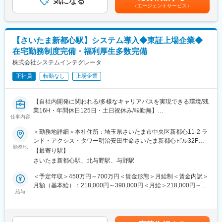
気になる
能性があります。月給(月額)は固定手当を含めた表記です。
（エージェントサービス）
案件受注後、プロジェクトリーダーとして、パートナー企業から
の協力を得ながら予算・納期・品質が満たされているかを管理
し、お客さまと密に連携しサービスインへと導きます。
■携わることができる分野：
【さいたま新都心駅】システム導入◆東証上場企業◆
ネットワーク
在宅勤務制度完備・福利厚生多数完備
∟VPN、ルーター、有線などの領域
∟KDDI IP-VPNのご提案など
株式会社システムインテグレータ
∟セキュリティ領域
正社員
転勤なし
上場企業
∟ゼロトラストの実現を実装するCato Cloudの提案など
■キャリアパス
「プロフェッショナル」と「マネジメント」の2つのキャリアステ
【自社内開発に関われる/多様なキャリアパスを実現できる環境/残
ップがあります。
業16H・年間休日125日・土日祝休み/転勤無】
・プロフェッショナル：プリセールス/インテグレーションのスペ
仕事内容
シャリストとして、より大規模、複雑性の高い案件を担当して頂
■ミッション：
＜勤務地詳細＞本社住所：埼玉県さいたま市中央区新都心11-2 ラ
きます。
中堅・成長企業向けの新しいSAP Public Cloudの導入プロジェク
ンド・アクシス・タワー明治安田生命さいたま新都心ビル32F勤
・マネジメント：管理職として、SE組織のマネジメントを担って
トにおける業務をおまかせします。
勤務地
務地最寄駅：JR京浜東北線／さいたま新都心駅受動喫煙対策：屋
頂きます。
【最寄り駅】
（プロジェクトマネージャー、リーダー、PMO業務、導入コンサ
内全面禁煙
あくまでも一例ですが、入社後1年~3年目は一般メンバーとして
さいたま新都心駅、北与野駅、与野駅
ルタント）
の案件対応、3年目~5年目にはチームを牽引するリーダー、リー
まずはSAP S/4HANA Cloudをどう使うか？どう導入・運用する
＜予定年収＞450万円～700万円＜賃金形態＞月給制＜賃金内訳＞
ダーを数年経験後はプロフェッショナルorマネジメントとして組
か？を確立された学習で、認定コンサルタントの資格取得を目指
月額（基本給）：218,000円～390,000円＜月給＞218,000円～
織全体を牽引する人材としてご活躍頂きたいと考えています。
していただきます。
給与
390,000円＜昇給有無＞有＜残業手当＞有＜給与補足＞■昇給：年
（会計、生産、調達、販売など）
1回（4月）■賞与：年2回（6・12月）※インセンティブ制度有り■
■配属先について：
モデル年収：【管理職】年収：750万円～1000万円【ゼネラリス
配属先のチームでは20～50代のスタッフが活躍しており、ベテラ
■取り扱い製品：
ト・スペシャリスト】年収：700万円～950万円賃金はあくまでも
ンが若手を育成しながらチームづくりをしています。これまでの