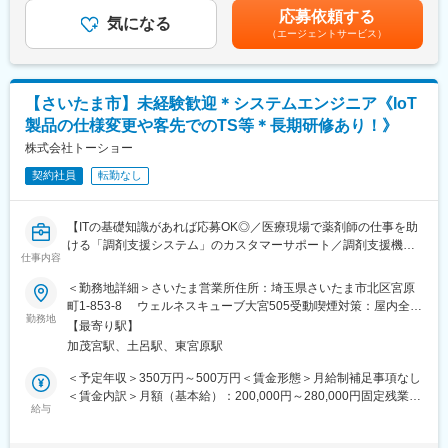
るため、社内でのデスクワークが6割、お客様先での業務が4割ほ
＞※給与詳細は、年齢・スキルを考慮し決定します。■昇給：年1
■当社について：
応募依頼する
どとなります。また、外部のITベンダーとの打ち合わせ等もある
気になる
回■賞与：年2回賃金はあくまでも目安の金額であり、選考を通じ
「時間を奪うのではなく、時間を与えるソフトウェアを創り続け
（エージェントサービス）
ため、関係者が多いのも当職種の特徴の一つとなります。
て上下する可能性があります。月給(月額)は固定手当を含めた表記
る」
最初は一つの製品を担当いただきシステムと製品専門性を高めて
です。
企業内の重要なビジネスシーンで活用いただくソフトウェア製品
頂きますが、経験に応じて他のシステムや対応範囲を広げて頂き
を自社で考案、開発し、その導入の過程では働くみなさんが日々
ます。
「面倒くさいなあ」と思うことに変化・改善を促し、よりよいビ
【さいたま市】未経験歓迎＊システムエンジニア《IoT
ジネスライフを楽しんでいただくための提案活動を行っていま
製品の仕様変更や客先でのTS等＊長期研修あり！》
【ポジションの魅力】
す。
・長期間の研修を用意しているため職種未経験＆技術的な知識が
株式会社トーショー
全く無い方でも立ち上りが可能となっております。
契約社員
転勤なし
・業界トップクラスの調剤システムやIoT製品を扱っており、業務
を通して最新の技術に触れることが可能です。
・正社員登用は前提の採用です。就業態度に問題がなければ原則
【ITの基礎知識があれば応募OK◎／医療現場で薬剤師の仕事を助
登用となり、業界トップクラスシェアを誇る優良企業の正社員と
ける「調剤支援システム」のカスタマーサポート／調剤支援機
して安定就業が可能です。（登用率98%、試験ノルマなし）
仕事内容
器・システムで総合病院でのシェアNo.1】
＜勤務地詳細＞さいたま営業所住所：埼玉県さいたま市北区宮原
【同社の魅力】
【はじめに】
町1-853-8 ウェルネスキューブ大宮505受動喫煙対策：屋内全面
◆医療業界に貢献：
当ポジションは自社販売している大型IoT製品や薬剤システムの運
勤務地
禁煙変更の範囲：会社の定める事業所（リモートワーク含む）
最新のIoT技術に注力しており、これまで人の手でアナログに行わ
【最寄り駅】
用～保守を担うシステムエンジニア職となっております。未経験
れていた薬剤管理を、全自動で管理、調整、計測、分包まで対応
加茂宮駅、土呂駅、東宮原駅
からチャレンジできる事に加えて、メーカー直雇用という貴重な
可能にしました。当社の製品やシステムが、24時間止めてはなら
求人となっております。IT領域へキャリアチェンジされたい方歓
＜予定年収＞350万円～500万円＜賃金形態＞月給制補足事項なし
ない医療現場の安心安全や、医療従事者の負担軽減に大きく貢献
迎しております！
＜賃金内訳＞月額（基本給）：200,000円～280,000円固定残業手
しています。
給与
当/月：40,000円～70,000円（固定残業時間33時間0分/月）超過し
◆高いシェアを持つ製品：
【業務内容】
た時間外労働の残業手当は追加支給＜月給＞240,000円～350,000
調剤というニッチな分野で、業界トップクラスのシェアを誇る製
お客様との仕様打合せや現地でのシステムカスタマイズも発生す