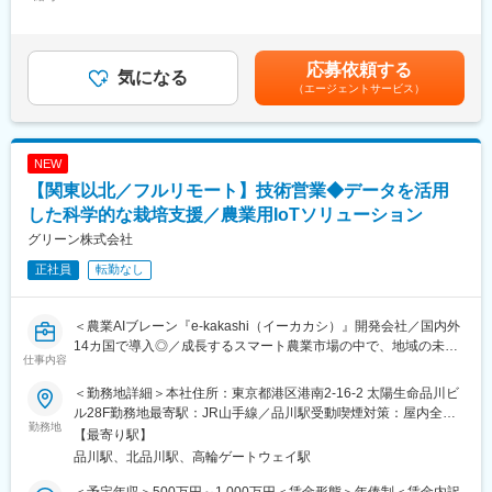
350,000円～490,000円＜昇給有無＞有＜残業手当＞有＜給与補足
・近年、サイバー攻撃が巧妙化・頻発化し、その影響が社会全体
プリセールス/インテグレーションのスペシャリストとして、より
＞※詳細は面談時に説明があります。※専門業務型裁量労働制の場
に広がる中、金融機関においても事業継続やレピュテーション、
大規模、複雑性の高い案件を担当して頂きます。
合あり（その場合残業手当なし、別途裁量労働手当あり）賃金は
経済的損失などへのリスクが高まっています。当社は、こうした
マネジメント
あくまでも目安の金額であり、選考を通じて上下する可能性があ
状況に対し、金融機関が共通して抱える人材・運用・ガバナンス
応募依頼する
管理職として、SE組織のマネジメントを担って頂きます。
気になる
ります。月給(月額)は固定手当を含めた表記です。
の課題を「共同化」と「標準化」によって解決することを目指し
（エージェントサービス）
あくまでも一例ですが、入社後1年~3年目は一般メンバーとして
ています。個々の金融機関が単独で対応するのではなく、業界全
の案件対応、3年目~5年目にはチームを牽引するリーダー、リー
体で知見とリソースを共有する“共助モデル”の実現を通じて、持続
ダーを数年経験後はプロフェッショナルorマネジメントとして組
可能で強靭な防御体制の確立をし、金融機関の信頼性・安全性を
織全体を牽引する人材としてご活躍頂きたいと考えています。
NEW
確保します。
【関東以北／フルリモート】技術営業◆データを活用
・特に、地域金融機関である地方銀行においては、地域発展・地
した科学的な栽培支援／農業用IoTソリューション
変更の範囲：会社の定める業務
域活性化に向けた役割発揮を期待され、現在の預貸ビジネスや手
グリーン株式会社
数料ビジネスのその先への事業変革を推進しています。しかしな
がら、地域における人口減少の流れで人材確保（行員確保）に難
正社員
転勤なし
がある中、金利ある世界へ回帰し、競合であるネット銀行もいる
中、粘着性の高い預金獲得、資金収益の拡大が経営課題となって
おります。
＜農業AIブレーン『e-kakashi（イーカカシ）』開発会社／国内外
・セキュリティ対応は”非競争領域”として位置づけ、金融機関が上
14カ国で導入◎／成長するスマート農業市場の中で、地域の未来
仕事内容
記経営課題へのリソース集中投下を実現するためのパートナーと
に貢献しながら自分自身のキャリアを切り拓いていくことができ
して支援していきます。
るポジション＞
＜勤務地詳細＞本社住所：東京都港区港南2-16-2 太陽生命品川ビ
ル28F勤務地最寄駅：JR山手線／品川駅受動喫煙対策：屋内全面
・担当する金融機関に対して、現状把握・課題整理（As-Is）か
■業務内容：
勤務地
禁煙変更の範囲：会社の定める事業所（リモートワーク含む）
【最寄り駅】
ら、あるべき姿（To-Be）の設計、提案書作成、概算見積の提示ま
営業チームが開拓したお客様に対し、e-kakashiのデータを活用し
品川駅、北品川駅、高輪ゲートウェイ駅
でを一気通貫でリードします。加えて、意思決定者（経営層、監
た栽培支援・技術支援を行っていただきます。
査・リスク管理部門、IT/セキュリティ部門等）に対し、導入効果
お客様の栽培課題を把握しながら、データを活用した改善提案を
＜予定年収＞500万円～1,000万円＜賃金形態＞年俸制＜賃金内訳