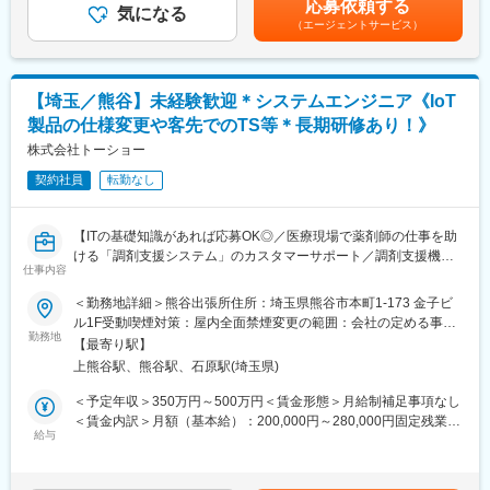
応募依頼する
SAP S/4HANA Cloud, public edition：
気になる
目安の金額であり、選考を通じて上下する可能性があります。月
経験を活かしながら、新分野でのスキルやプロジェクトマネジメ
（エージェントサービス）
企業のバックオフィスから単純作業や無駄な作業をなくし、業務
給(月額)は固定手当を含めた表記です。
ント力を習得できる環境です。
効率や生産性を高め、社会を豊かにする企業の成長を支えること
を目指しています。
■研修制度：
https://products.sint.co.jp/
＜専門性を磨き、最新の技術にも触れられる環境＞
【埼玉／熊谷】未経験歓迎＊システムエンジニア《IoT
・月1回ほど、商材や最新技術に関する社内勉強会を実施
製品の仕様変更や客先でのTS等＊長期研修あり！》
■入社後の流れ/キャリアパス：
・研修ビデオがあり、自主学習として自由に閲覧が可能
入社後は、SAPの経験者、未経験者に関わらず、SAP S/4HANA
株式会社トーショー
Cloud Public Edtion 未経験の方には、SAP導入コンサルタント向
変更の範囲：会社の定める業務
契約社員
転勤なし
け学習リソースを利用して学習を行って頂きます。経験豊富な先
輩社員が学習、及びSAP認定資格取得においてのサポートしま
す。
【ITの基礎知識があれば応募OK◎／医療現場で薬剤師の仕事を助
学習終了後には、得意な領域のSAP導入コンサルタントのリーダ
ける「調剤支援システム」のカスタマーサポート／調剤支援機
ー、またはメンバーのポジションでプロジェクトに参加頂き、導
仕事内容
器・システムで総合病院でのシェアNo.1】
入手法の経験を積んで頂きます。その後、プロジェクトマネージ
＜勤務地詳細＞熊谷出張所住所：埼玉県熊谷市本町1-173 金子ビ
ャー、リーダー、PMOに興味のある方には、その道に進んで頂き
【はじめに】
ル1F受動喫煙対策：屋内全面禁煙変更の範囲：会社の定める事業
ます。
当ポジションは自社販売している大型IoT製品や薬剤システムの運
勤務地
所（リモートワーク含む）
【最寄り駅】
用～保守を担うシステムエンジニア職となっております。未経験
■当ポジションでの魅力：
上熊谷駅、熊谷駅、石原駅(埼玉県)
からチャレンジできる事に加えて、メーカー直雇用という貴重な
・最先端の技術に触れる：SAPのクラウド型システムを駆使し、
求人となっております。IT領域へキャリアチェンジされたい方歓
＜予定年収＞350万円～500万円＜賃金形態＞月給制補足事項なし
業界をリードするプロジェクトに携わることができます。
迎しております！
＜賃金内訳＞月額（基本給）：200,000円～280,000円固定残業手
・フリーランスとしてのキャリアパスも：将来的にはフリーラン
給与
当/月：40,000円～70,000円（固定残業時間33時間0分/月）超過し
スとしての独立も視野に、案件獲得方法や年収アップ方法を学ぶ
【業務内容】
た時間外労働の残業手当は追加支給＜月給＞240,000円～350,000
機会も。
お客様との仕様打合せや現地でのシステムカスタマイズも発生す
円（一律手当を含む）＜昇給有無＞有＜残業手当＞有＜給与補足