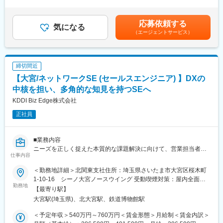
は20時間/月相当の時間外手当を含んだ場合の目安年収です。入社
任者や企画担当など経験豊富なメンバーから実務を学べます。在
ら案件化、見積作成、提案までを一貫して担当いただきます。顧
時の処遇（基本給・賞与）はみなさまの経験・スキル等を考慮の
宅勤務と出社を組み合わせた柔軟な働き方が可能です。
客ニーズに応じて、新製品や構成技術のデモンストレーションを
上、当社規定により決定します。具体的な金額は、採用選考合格
行い、技術的な理解を促進しながら提案活動を推進します。ま
応募依頼する
気になる
後に採用内定通知書にてお伝えします。■昇給：年1回（4月）■賞
■キャリアパス：
た、既存製品群とOKIグループ内の技術・製品を組み合わせたソリ
（エージェントサービス）
与：年2回（6月、12月）賃金はあくまでも目安の金額であり、選
入社後は新規市場への提案活動を中心に経験を積み、技術理解と
ューション提案も可能で、顧客の課題解決に向けた柔軟な対応が
考を通じて上下する可能性があります。月給(月額)は固定手当を含
市場知識を深めます。数年後には特定市場を担当するチームマネ
求められます。業務では、コンピュータや周辺インターフェース
めた表記です。
ージャーとしての役割を期待しています。新規領域の企画にも挑
の基礎知識を活かしながら、経営資源の管理やWBS・ガントチャ
戦でき、技術・提案・事業戦略のスキルを段階的に広げられま
締切間近
ートを用いた進捗管理も行います。部内外の関係者との連携を通
す。
じて、若手育成にも関与いただき、チーム全体の成長を支える役
【大宮/ネットワークSE (セールスエンジニア) 】DXの
割も期待されています。
中核を担い、多角的な知見を持つSEへ
変更の範囲：会社の定める業務
■業務の魅力：顧客課題に対して裁量を持って提案できる構造の中
KDDI Biz Edge株式会社
で、社会貢献性の高い航空機関連製品に携われます。部門連携や
若手育成を通じて、技術者としての成長機会も豊富です。
正社員
■働く環境：部内は61名体制で、20代～50代前半まで幅広い年齢
層が在籍。自由闊達な議論を重視し、意見を尊重し合える風土が
あります。仕事や趣味、プライベートの話も気兼ねなくできる、
■業務内容
風通しの良い職場です。
ニーズを正しく捉えた本質的な課題解決に向けて、営業担当者と
仕事内容
■働き方：プロジェクトにより、東京都あきる野市の小峰工場への
ともにお客さま企業の経営層やさまざまな部門へ直接ヒアリング
日帰り出張が発生する場合があります。頻度は年によって異な
を行い、提案を行います。
＜勤務地詳細＞北関東支社住所：埼玉県さいたま市大宮区桜木町
り、柔軟な働き方が可能です。
1-10-16 シーノ大宮ノースウイング 受動喫煙対策：屋内全面禁
■キャリアパス：システムエンジニアとしての経験を積みながら、
プリセールス
勤務地
煙変更の範囲：会社の定める事業所（リモートワーク含む）
【最寄り駅】
STL→TL→チームマネジメントへと段階的にステップアップ。ス
営業担当者に同行し、お客さまのお困りごとを技術的な側面から
大宮駅(埼玉県)、北大宮駅、鉄道博物館駅
ペシャリストとしてのキャリア形成も可能です。
深堀りした上でご提案を行います。
■企業魅力：沖電気工業株式会社は、防衛省採用機器の開発・設
ご提案にあたり導入までの流れや期間の設計を併せて行い、受注
＜予定年収＞540万円～760万円＜賃金形態＞月給制＜賃金内訳＞
計・製造を長年担い、航空機関連製品を通じて国の安全保障に貢
を目指します。