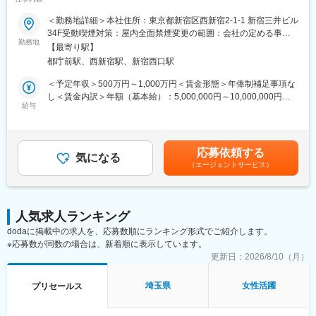
て、お客様と一緒に新しい価値を想像することを行います。当事
も可能です。
業部は、日本にはまだ少ないサイエンス力とエンジニアリング力
＜勤務地詳細＞本社住所：東京都新宿区西新宿2-1-1 新宿三井ビル
の両方を合わせ持つ組織で、社会で利用できるAI・DXシステム実
■働き方・得られる経験：
34F受動喫煙対策：屋内全面禁煙変更の範囲：会社の定める事業
装を支援しています。また、官公庁や国公立大学や私立大学とも
勤務地
◎お客様の課題を的確に把握し、最適なSaaSやソリューションを
所（リモートワーク含む）
【最寄り駅】
連携して産官学連携プロジェクトも実施し、先端的なテクロノジ
提案するスキルが身につく
都庁前駅、西新宿駅、新宿西口駅
ーを社会に還元する取り組みを実施しています。
◎必要に応じて複数のSaaSを組み合わせ、実際の業務課題を解決
当ポジションは、お客様のDXに関する経営課題や事業課題に向け
する経験ができる
＜予定年収＞500万円～1,000万円＜賃金形態＞年俸制補足事項な
たあらゆる支援を行います。
◎発信文化（ブログ・登壇・コミュニティ）を通じ、専門性や信
し＜賃金内訳＞年額（基本給）：5,000,000円～10,000,000円＜
給与
頼を高めることができる
月額＞416,666円～833,333円（12分割）＜昇給有無＞有＜残業手
■業務内容：
◎技術とビジネスの両面を経験し、希望によってはプロダクト戦
当＞有＜給与補足＞■昇給：年1回（4月）賃金はあくまでも目安
当社の強みは、顧客の業務課題を整理し、解決策を見出すための
略や事業企画へステップアップするキャリアも描ける
の金額であり、選考を通じて上下する可能性があります。月給(月
上流工程支援にあります。他社とは一線を画し、要求開発からス
額)は固定手当を含めた表記です。
応募依頼する
タートするアプローチを採用しています。
気になる
■当社について：
（エージェントサービス）
要求開発とは、顧客の真のニーズを徹底的に分析し、それに基づ
・クラウド、モバイル、ビッグデータ、SaaSのコンサルティング
いて最適なソリューションを設計・提案するプロセスです。この
やシステム開発、運用サービスを提供しています。
アプローチにより、単なるシステム導入に留まらず、顧客の業務
・2022年のAWS Partner Awardsにおいては、AWSの構築・導入
プロセス全体を改善し、真の価値を提供することが可能となりま
支援を行う技術パートナーとして「SI Partner of the Year -
人気求人ランキング
す。
GLOBAL」を受賞
dodaに掲載中の求人を、応募数順にランキング形式でご紹介します。
[業務詳細]
・50,000本以上の技術ブログも運営しています。
※応募数が同数の場合は、新着順に表示しています。
・上流工程支援
例：豆蔵、生成AIを活用した要求開発モデリングサービス「お
更新日：
2026/8/10（月）
しごとモデルズ」を提供開始
https://www.mamezou.com/news/press-release/20231207
埼玉県
女性活躍
プリセールス
・DX企画構想立案支援
・各種ITツール（ノーコード・ローコード、RPA、WF、等）の活