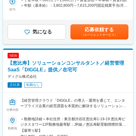
や実現方式をわかりやすく整理し、合意形成を推進します。
行い、増収や品質向上につながるよう伴走支援を行う、技術営業
＞年額（基本給）：3,802,800円～7,615,200円固定残業手当/月：
（セールスエンジニア）のポジションです。営業チームへ同行
給与
99,100円～198,400円（固定残業時間40時間0分/月）超過した時
・また、提案の実現性と品質を担保するため、SOC運用・分析チ
し、栽培やe-kakashiの技術的な提案・サポートを行っていただき
間外労働の残業手当は追加支給＜月額＞416,000円～833,000円
ーム、開発/基盤、PM、契約・法務等の社内関係者と連携し、提
ます。
（12分割）（一律手当を含む）＜昇給有無＞有＜残業手当＞有＜
案成立に必要な論点（サービス提供範囲、SLA前提、責任分界、
また、機器を導入して終わりにならないよう、現場へ入り込みな
給与補足＞■昇給：年1回（1月）■賞与：年俸制のためなし※成績
応募依頼する
運用設計、導入ステップ等）を整理したうえで、顧客提案・調整
がら、お客様が継続的に成果を出せる状態をつくることが求めら
気になる
により追加報酬の可能性あり賃金はあくまでも目安の金額であ
を主導します。
（エージェントサービス）
れます。契約継続に向けたフォローや、追加導入・増設提案など
り、選考を通じて上下する可能性があります。月給(月額)は固定手
も担っていただきます。
当を含めた表記です。
変更の範囲：会社の定める業務
■『e-kakashi（イーカカシ）』とは：
NEW
◇IoTセンサーで集めた圃場の環境データ（温度・湿度・日射量な
【恵比寿】ソリューションコンサルタント／経営管理
ど）をAI（人工知能）が分析し、植物科学に基づいた最適な栽培
方法を提案する農業用IoTソリューションです。
SaaS「DIGGLE」提供／在宅可
◇サービス開始以降、国内外で約1000台が導入されています。ま
ディグル株式会社
た、国内の様々な企業や産地で実証実験が実施され、作業の効率
正社員
転勤なし
化などの成果が確認されています。
■担当エリア：
【経営管理クラウド「DIGGLE」の導入・運用を通じて、エンタ
関東以北（埼玉、千葉、神奈川、東京、栃木、茨城、群馬が中
ープライズ企業の経営課題を本質的に解決するソリューションコ
心）、北海道を除く。フルリモート勤務が可能です。
仕事内容
ンサルタント職です】
■組織について：
＜勤務地詳細＞本社住所：東京都渋谷区恵比寿1-19-19 恵比寿ビ
■業務概要
◇「e-kakashi」は2012年にソフトバンクの新規事業提案制度
ジネスタワー12F勤務地最寄駅：JR線／恵比寿駅受動喫煙対策：
当社が開発・提供する経営管理SaaS「DIGGLE」を活用し、エン
勤務地
「ソフトバンクイノベンチャー」から誕生し、2015年のサービス
屋内喫煙可能場所あり変更の範囲：無
【最寄り駅】
タープライズ企業を中心とした顧客に対して、経営管理領域の課
イン以来10年以上にわたり農業の課題に向き合ってきました。