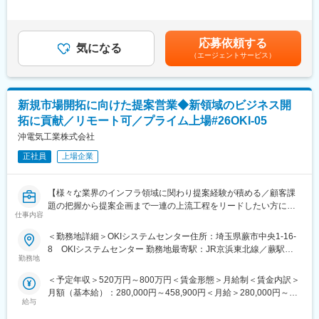
◆高いシェアを持つ製品：
＞※ご経験・年齢・能力を考慮の上、同社規定により決定します。
調剤というニッチな分野で、業界トップクラスのシェアを誇る製
■業務詳細：
※昇給：年1回※賞与：年2回（平均4か月程）賃金はあくまでも目
品が多数あります。寡占市場だからこそ、競合製品を使っている
・PC導入支援（マスター作成、キッティング、設置展開）
安の金額であり、選考を通じて上下する可能性があります。月給
顧客からいかにシェアを獲得するか試行錯誤する面白さがありま
応募依頼する
・Microsoftクラウド商材（Azure、M365）やネットワーク関連の
気になる
(月額)は固定手当を含めた表記です。
す。
（エージェントサービス）
提案・構築（工事・配線）
・顧客ニーズに応じた付加価値商材やソリューションの提案・導
変更の範囲：会社の定める業務
入
・障害発生時のオンサイト対応（修理・トラブル復旧）
新規市場開拓に向けた提案営業◆新領域のビジネス開
※顧客との折衝力や現場対応力を発揮し、スピード感ある課題解決
拓に貢献／リモート可／プライム上場#26OKI-05
を行います。提案段階では付加価値を意識したソリューション提
案力が求められます。
沖電気工業株式会社
正社員
上場企業
◆入社後について
本社で同社についての研修や製品の研修を実施した後に、当ポジ
ション向けの研修もご用意しております。現場配属後については
【様々な業界のインフラ領域に関わり提案経験が積める／顧客課
OJTのもと一人立ちまで伴走いたします。
題の把握から提案企画まで一連の上流工程をリードしたい方にオ
仕事内容
ススメ／OKIが保有している通信技術×テクノロジーの変化なども
◆顧客：
踏まえた新領域のビジネスチャンスに貢献】
＜勤務地詳細＞OKIシステムセンター住所：埼玉県蕨市中央1-16-
顧客は県内の企業・官公庁自治体などが中心です。
8 OKIシステムセンター 勤務地最寄駅：JR京浜東北線／蕨駅受
■採用背景：
勤務地
動喫煙対策：屋内全面禁煙変更の範囲：会社の定める事業所（リ
■同社の魅力：
ネットワーク事業の成長に向け、既存顧客の深耕に加え、新規市
モートワーク含む）
・国内の総合パソコンメーカー
＜予定年収＞520万円～800万円＜賃金形態＞月給制＜賃金内訳＞
場参入を強化する必要があるため。顧客ニーズの収集・分析やベ
設計から製造、販売、修理、そしてサポートに至るまで、全て自
月額（基本給）：280,000円～458,900円＜月給＞280,000円～
ンダー連携を伴う提案活動を担う人材を増員します。
社で手掛けられること、それによりお客様の生の声をスピーディ
給与
458,900円＜昇給有無＞有＜残業手当＞有＜給与補足＞上記年収
ーに現場へフィードバックすることができています。お客様から
は時間外手当を含みます。入社時の処遇（基本給・賞与）はみな