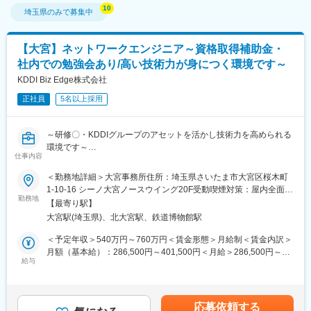
埼玉県
のみで募集中
【大宮】ネットワークエンジニア～資格取得補助金・
社内での勉強会あり/高い技術力が身につく環境です～
KDDI Biz Edge株式会社
正社員
5名以上採用
～研修〇・KDDIグループのアセットを活かし技術力を高められる
環境です～
仕事内容
■業務内容：
ニーズを正しく捉えた本質的な課題解決に向けて、営業担当者と
＜勤務地詳細＞大宮事務所住所：埼玉県さいたま市大宮区桜木町
ともにお客さま企業の経営層やさまざまな部門へ直接ヒアリング
1-10-16 シーノ大宮ノースウイング20F受動喫煙対策：屋内全面禁
を行い、提案を行います。提案（プリセールス）から構築・納品
勤務地
煙変更の範囲：会社の定める事業所
【最寄り駅】
（インテグレーション）まで一貫して携わることで、技術力や専
大宮駅(埼玉県)、北大宮駅、鉄道博物館駅
門的なスキルのほか、対話力や交渉力、プロジェクト管理能力、
調整力が身につきます。
＜予定年収＞540万円～760万円＜賃金形態＞月給制＜賃金内訳＞
◇プリセールス
月額（基本給）：286,500円～401,500円＜月給＞286,500円～
営業担当者に同行し、お客さまのお困りごとを技術的な側面から
給与
401,500円＜昇給有無＞有＜残業手当＞有＜給与補足＞※経験・能
深堀りした上でご提案を行います。
力等を考慮の上、決定します ※上記年収は残業30h／月、標準評価
ご提案にあたり導入までの流れや期間の設計を併せて行い、受注
での理論値となります。■賞与：会社業績、個人別評価に応じて変
を目指します。
動賃金はあくまでも目安の金額であり、選考を通じて上下する可
応募依頼する
◇インテグレーション