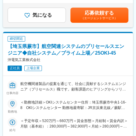
■業務内容：
の声を大切にし、ニーズに合わせた製品開発（技術開発）、課題
さまの経験・スキル等を考慮の上、当社規定により決定します。
電力・道路・鉄道・データセンター・通信キャリアなどを対象
解決に向けたサービス提案など行える、それがDynabookの強みで
具体的な金額は、採用選考合格後に採用内定通知書にてお伝えし
に、ネットワーク領域の提案活動を担当します。営業メンバーと
応募依頼する
す。（独自技術エンパワーテクノロジー、セルフ交換バッテリー
気になる
ます。■昇給：年1回（4月）■賞与：年2回（6月、12月）賃金はあ
共に顧客先へ訪問し、ネットワーク構成や運用上の課題をヒアリ
（エージェントサービス）
等）
くまでも目安の金額であり、選考を通じて上下する可能性があり
ング。得られた情報を整理し、傾向把握や要因分析を行い、改善
・法人営業に特化した多様な販売チャネル、市場拡大
ます。月給(月額)は固定手当を含めた表記です。
すべき論点を特定します。自社製品の特長は先輩社員のレクチャ
直販や代理店を通じた販売、さらには官公庁向けの入札など、さ
ーを通じて理解を深め、並行して展示会や講演で他社の通信機
まざまな営業手法を駆使しています。
締切間近
器・アプリケーションの仕様を把握。市場動向や技術情報を継続
これにより、幅広い市場へのアプローチが可能となり、法人のお
的に吸収します。加えて、通信機器ベンダーやコンサルタントと
【埼玉県蕨市】航空関連システムのプリセールスエン
客様のニーズに応じたソリューションを提供できるため、営業の
の打ち合わせで技術条件や要件の認識をそろえ、提案内容を構
ジニア◆自社システム／プライム上場／25OKI-45
幅がどんどん広がっています。また、国内市場ではシェア１位を
築。企画意図が伝わる構造的な提案書を作成し、顧客へプレゼン
獲得しましたが、さらなる市場拡大すべく海外マーケットへの拡
沖電気工業株式会社
まで行います。新規性の高い案件も多く、情報収集や論点整理を
大も力を入れています。
自律的に進める姿勢が求められます。所属はネットワーク事業の
正社員
上場企業
戦略を担う組織で、営業と一体の活動がしやすく、市場理解や顧
変更の範囲：会社の定める業務
客接点を得ながら提案企画スキルを高められる環境です。
航空機関連製品の提案を通じて、社会に貢献するシステムエンジ
■業務の魅力：
ニア（プリセールス）職です。顧客課題のヒアリングからソリュ
仕事内容
社会インフラに近い領域の課題を扱い、幅広い業界のネットワー
ーション設計まで一貫して関与できる裁量ある業務構造の中で、
ク構築に関われます。大手通信キャリアとの次世代ネットワーク
若手育成や部門連携を通じて成長を実感できる環境が整っていま
＜勤務地詳細＞OKIシステムセンター住所：埼玉県蕨市中央1-16-
検討や、電力・道路・鉄道・データセンターなどの成長市場に携
す。
8 OKIシステムセンター 勤務地最寄駅：JR京浜東北線／蕨駅受
わる機会があり、技術・事業の両面で視野が広がります。最新技
勤務地
動喫煙対策：屋内全面禁煙変更の範囲：会社の定める事業所（リ
術の調査や展示会視察を通じ、継続して学べる点も魅力です。
■採用背景：新機体の開発や能力向上開発に伴う製品需要の増加に
モートワーク含む）
＜予定年収＞520万円～660万円＜賃金形態＞月給制＜賃金内訳＞
より、提案型のシステムエンジニアを募集します。
月額（基本給）：280,000円～382,900円＜月給＞280,000円～
■働く環境：
■業務内容：航空機用コックピットディスプレイ、燃料システム、
給与
382,900円＜昇給有無＞有＜残業手当＞有＜給与補足＞上記年収
戦略部門と営業部門が一体で業務を進める体制が特徴で、事業責
地上用検査装置などの製品群に関して、顧客課題のヒアリングか