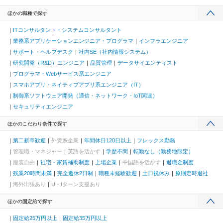
ほかの職種で探す
ITコンサルタント・システムコンサルタント
業務系アプリケーションエンジニア・プログラマ
インフラエンジニア
サポート・ヘルプデスク
社内SE（社内情報システム）
研究開発（R&D）エンジニア
品質管理
データサイエンティスト
プログラマ・Webサービス系エンジニア
スマホアプリ・ネイティブアプリ系エンジニア（IT）
制御系ソフトウェア開発（通信・ネットワーク・IoT関連）
セキュリティエンジニア
ほかのこだわり条件で探す
第二新卒歓迎
外資系企業
年間休日120日以上
フレックス勤務
管理職・マネジャー
英語を活かす
学歴不問
転勤なし（勤務地限定）
服装自由
社宅・家賃補助制度
上場企業
中国語を活かす
退職金制度
残業20時間未満
完全週休2日制
職種未経験歓迎
土日祝休み
原則定時退社
海外出張あり
U・Iターン支援あり
ほかの固定給で探す
固定給25万円以上
固定給35万円以上