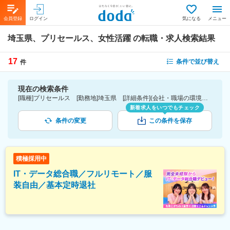
会員登録
ログイン
気になる
メニュー
埼玉県、プリセールス、女性活躍
の転職・求人検索結果
17
条件で並び替え
件
現在の検索条件
[職種]プリセールス [勤務地]埼玉県 [詳細条件](会社・職場の環境)女性活躍
新着求人をいつでもチェック
条件の変更
この条件を保存
積極採用中
IT・データ総合職／フルリモート／服
装自由／基本定時退社