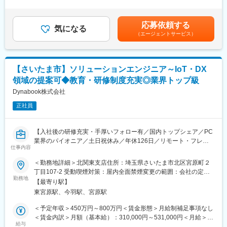
手当＞有＜給与補足＞※給与詳細は、年齢・スキルを考慮し決定し
■成長への後押し
お客様との仕様打合せや現地でのシステムカスタマイズも発生す
ます。■昇給：年1回■賞与：年2回賃金はあくまでも目安の金額で
ITスキル向上のための研修受講、IPA（情報処理技術者試験）
るため、社内でのデスクワークが6割、お客様先での業務が4割ほ
あり、選考を通じて上下する可能性があります。月給(月額)は固定
CompTIA などIT関連資格取得を会社が全面支援（費用は会社負
応募依頼する
どとなります。また、外部のITベンダーとの打ち合わせ等もある
気になる
手当を含めた表記です。
担）、高度ITS人材を目指せます。
（エージェントサービス）
ため、関係者が多いのも当職種の特徴の一つとなります。
最初は一つの製品を担当いただきシステムと製品専門性を高めて
■ポジション魅力
頂きますが、経験に応じて他のシステムや対応範囲を広げて頂き
・営業やビジネスパートナー企業の“技術パートナー”としての存在
ます。
感
【さいたま市】ソリューションエンジニア～IoT・DX
・技術に閉じず、ビジネスまで踏み込める
領域の提案可◆教育・研修制度充実◎業界トップ級
【ポジションの魅力】
製品単体の説明や要件定義に留まらず、お客様の経営・業務課題
・長期間の研修を用意しているため職種未経験＆技術的な知識が
Dynabook株式会社
を起点にIT全体を設計する立場。
全く無い方でも立ち上りが可能となっております。
正社員
・業界トップクラスの調剤システムやIoT製品を扱っており、業務
変更の範囲：会社の定める業務
を通して最新の技術に触れることが可能です。
・正社員登用は前提の採用です。就業態度に問題がなければ原則
【入社後の研修充実・手厚いフォロー有／国内トップシェア／PC
登用となり、業界トップクラスシェアを誇る優良企業の正社員と
業界のパイオニア／土日祝休み／年休126日／リモート・フレッ
して安定就業が可能です。（登用率98%、試験ノルマなし）
仕事内容
クス制度あり／世界初のノートPCを発売／業界のIoT、DX推進に
寄与】
＜勤務地詳細＞北関東支店住所：埼玉県さいたま市北区宮原町２
【同社の魅力】
丁目107-2 受動喫煙対策：屋内全面禁煙変更の範囲：会社の定め
◆医療業界に貢献：
■業務概要：
勤務地
る事業所（リモートワーク含む）
最新のIoT技術に注力しており、これまで人の手でアナログに行わ
【最寄り駅】
法人顧客や官公庁向けに、同社の販売・導入したPCやネットワー
れていた薬剤管理を、全自動で管理、調整、計測、分包まで対応
東宮原駅、今羽駅、宮原駅
ク、周辺機器の導入支援から提案・構築・サポートまで幅広く担
可能にしました。当社の製品やシステムが、24時間止めてはなら
当します。顧客折衝を通じて課題を把握し、最適なソリューショ
＜予定年収＞450万円～800万円＜賃金形態＞月給制補足事項なし
ない医療現場の安心安全や、医療従事者の負担軽減に大きく貢献
ンを提供することがミッションです。※SW/HW/システム全般をご
＜賃金内訳＞月額（基本給）：310,000円～531,000円＜月給＞
しています。
対応いただきます。
給与
310,000円～531,000円＜昇給有無＞有＜残業手当＞有＜給与補足