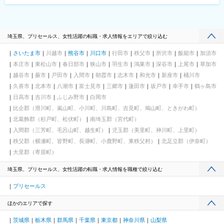
埼玉県、プリセールス、女性活躍の転職・求人情報をエリアで絞り込む
さいたま市
川越市
熊谷市
川口市
行田市
秩父市
所沢市
飯能市
加須市
本庄市
東松山市
春日部市
狭山市
羽生市
鴻巣市
深谷市
上尾市
草加市
越谷市
蕨市
戸田市
入間市
朝霞市
志木市
和光市
新座市
桶川市
久喜市
北本市
八潮市
富士見市
三郷市
蓮田市
坂戸市
幸手市
鶴ヶ島市
日高市
吉川市
ふじみ野市
白岡市
比企郡（滑川町、嵐山町、小川町、川島町、吉見町、鳩山町、ときがわ町）
北葛飾郡（杉戸町、松伏町）
南埼玉郡（宮代町）
入間郡（三芳町、毛呂山町、越生町）
児玉郡（美里町、神川町、上里町）
秩父郡（横瀬町、皆野町、長瀞町、小鹿野町、東秩父村）
北足立郡（伊奈町）
大里郡（寄居町）
埼玉県、プリセールス、女性活躍の転職・求人情報を職種で絞り込む
プリセールス
ほかのエリアで探す
茨城県
栃木県
群馬県
千葉県
東京都
神奈川県
山梨県