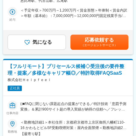
恵比寿駅、代官山駅、広尾駅
題解決と業務高度化を支援していただきます。フィールドセール
2024年には農業分野に特化し、より専門性の高いサービスを迅速
スと連携し、経営管理体制の刷新や業務プロセス改善を主導し、
に展開するため、同社からスピンアウトしてグリーン株式会社を
＜予定年収＞700万円～1,200万円＜賃金形態＞年俸制＜賃金内訳
顧客の事業成長を後押しする役割です。
創業しました。
＞年額（基本給）：7,000,000円～12,000,000円固定残業手当/
給与
◇創業メンバーは、立ち上げ期からe-kakashiの開発と運営を担っ
月：110,000円～190,000円（固定残業時間30時間0分/月）超過し
■業務詳細
てきた中核人材に加え、各領域のプロフェッショナルが加わり構
た時間外労働の残業手当は追加支給＜月額＞693,333円～
「プロダクトの枠を超え、経営管理の未来をデザインする」
成されています。研究開発～企画～販売～導入後のサポートまで
1,190,000円（12分割）（一律手当を含む）＜昇給有無＞有＜残
本ポジションは、フィールドセールスと連携し、エンタープライ
を自社で一貫して行う体制を持ち、現場の声を迅速にサービス改
業手当＞有＜給与補足＞※ご経験・スキルを考慮して決定いたしま
応募依頼する
ズ企業の経営管理課題を解決へと導くコンサルタント集団です。
気になる
善へ反映できる柔軟さと実行力があります。
す。賃金はあくまでも目安の金額であり、選考を通じて上下する
（エージェントサービス）
単なるプロダクト機能紹介に留まらず、顧客の経営・事業ニーズ
可能性があります。月給(月額)は固定手当を含めた表記です。
に基づいた業務フローの再構築や高度化に向けたコンサルティン
変更の範囲：会社の定める業務
グを主導いただきます。
【フルリモート】プリセールス候補◇受注後の要件整
・課題抽出と戦略策定： 顧客ヒアリングを通じて潜在課題を特定
理・提案／多様なキャリア幅◎／特許取得FAQSaaS
し、将来を見据えたシステム化・業務改革案を立案。
・ソリューション提案： 個別提案書の作成および、顧客の運用に
株式会社Ｈｅｌｐｆｅｅｌ
即したカスタマイズデモの実施。
正社員
・業務高度化コンサルティング： プロダクト利用の有無に関わら
ず、経営管理の業務フロー整理やプロセス改善のアドバイザリー
を実施。
□■FAQに閉じない課題起点の提案ができる／特許技術「意図予測
・コンサル特化： クロージング等の営業活動はFSが担当するた
変換」＆累計900サイト超の導入実績が納得の信頼へ／フレック
め、ソリューション構築と業務支援に専念できる環境です。
仕事内容
ス可■□
＜勤務地詳細1＞本社住所：京都府京都市上京区御所八幡町110-
■挑戦いただきたいこと
■業務内容
16 かわもとビル5F受動喫煙対策：屋内全面禁煙＜勤務地詳細2＞
・受注率の改善やエンタープライズ企業向けのより踏み込んだ提
Helpfeelのシステム導入プロジェクトにおける全体の進行管理、
勤務地
東京オフィス住所：東京都中央区八丁堀2-14-1 住友不動産八重洲
案などDIGGLEというプロダクトをさらに世の中に広め、より多
【最寄り駅】