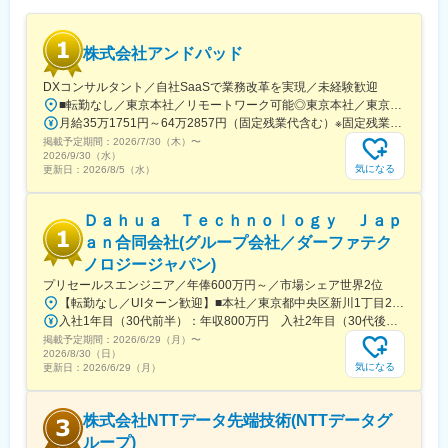
用支援
■働く環境：
株式会社アンドパッド
社員のほとんど (95% 以上) がリモートワークを実施しており、居
住地に関係なく就業が可能です。（北海道、福岡県、三重県、大
DXコンサルタント／自社SaaSで業務改革を実現／未経験歓迎
阪府、静岡県、栃木県在住の社員も在籍）平均残業時間は 2024年
■転勤なし／東京本社／リモートワーク可能◎東京本社／東京都港区三田3-5-19住友不動産東京三田ガーデンタワー37階※受動喫煙対策措置：敷地内全面禁煙
度実績：5.61 時間、ライフワークバランスを両立できる環境で
月給35万1751円～64万2857円（固定残業代含む）※固定残業代は、時間外労働の有無に関わらず月45時間分を、月9万2797円～15万7200円支給上記を超える時間外労働分は追加で支給
す。子育て、介護している社員も在籍しており、仕事がしやすい
掲載予定期間：
2026/7/30（木）
〜
環境です。
2026/9/30（水）
気になる
更新日：
2026/8/5（水）
■キャリアパス
フラットな組織であり、社員に上下関係はなく、入社直後から 1
Ｄａｈｕａ Ｔｅｃｈｎｏｌｏｇｙ Ｊａｐ
人のエンジニアとして自由な働き方ができます。（1）コンサルタ
ント、（2）エキスパート、（3）マネージメントの 3 つのキャリ
ａｎ合同会社(グループ会社／ダーファテク
アを自分で選択できます。また、どのキャリアを選んだとしても
ノロジージャパン)
給与体系に差異はなく、例えばマネージメントにならないと給与
プリセールスエンジニア／年俸600万円～／市場シェア世界2位
が上がらないといったことはありません。
【転勤なし／UIターン歓迎】■本社／東京都中央区新川1丁目22番11号 茅場町イーストスクエア3階＜アクセス＞東京メトロ東西線／日比谷線 「茅場町駅」徒歩6分 駅からも近く、周辺にはコンビニや飲食店なども豊富で便利な立地です！※受動喫煙対策：オフィス内禁煙
入社1年目（30代前半）：年収800万円 入社2年目（30代後半）：年収1000万円
変更の範囲：会社の定める業務
掲載予定期間：
2026/6/29（月）
〜
2026/8/30（日）
気になる
更新日：
2026/6/29（月）
株式会社NTTデータ先端技術(NTTデータグ
ループ)