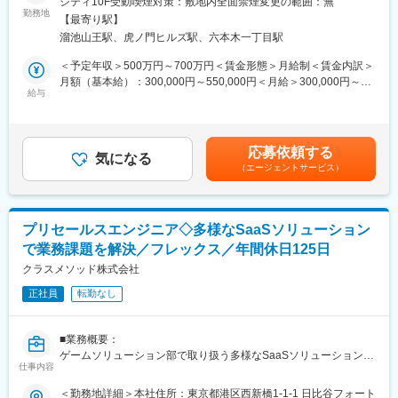
シティ10F受動喫煙対策：敷地内全面禁煙変更の範囲：無
■魅力
ル化するためのコンサルティングサービスを提供しています。エ
勤務地
・AIを企業の業務フローに落とし込む最先端の変革をリードでき
【最寄り駅】
ムスリーグループの一員として、Salesforceを活用したプロセス
る
溜池山王駅、虎ノ門ヒルズ駅、六本木一丁目駅
コンサルティングを行い、クライアントの課題解決に貢献しま
・大手企業の大規模プロジェクトを動かす経験ができる
す。あなたの経験とスキルを活かし、医療業界に革新をもたらす
＜予定年収＞500万円～700万円＜賃金形態＞月給制＜賃金内訳＞
・組織や事業が拡大していくダイナミックな環境に当事者として
プロジェクトに携わりませんか？
月額（基本給）：300,000円～550,000円＜月給＞300,000円～
携われる
給与
550,000円＜昇給有無＞有＜残業手当＞有賃金はあくまでも目安
■職務詳細：
の金額であり、選考を通じて上下する可能性があります。月給(月
■キャリアパス
- クライアントの営業活動や顧客管理に関する課題の顕在化
額)は固定手当を含めた表記です。
Webディレクター、テクニカルディレクター、マネジメントなど
- Salesforce導入目的や業務効率化フローの整理
幅広いキャリアを目指せます。
応募依頼する
- Salesforceの構築（カスタマイズ要件の策定、要件定義、プロセ
気になる
（エージェントサービス）
ス管理）
■当社について：～AIで、ナレッジをビジネスの力に～
- 導入および導入後の支援
AIの力で顧客接点のインサイトデータを的確に収集・分析・ナレ
- ベストプラクティスの実現に向けたコンサルティング
ッジ化して提供することで、カスタマーサクセス、マーケティン
グ、経営企画といった企業の中核部門におけるデータドリブン経
プリセールスエンジニア◇多様なSaaSソリューション
■組織体制：
営を後押しています。ナレッジ化したデータに誰もがいつでもア
で業務課題を解決／フレックス／年間休日125日
平均年齢31歳のメンバーで構成されており、男女比は9:1となって
クセス・活用できる状態を実現することで、顧客満足度の向上か
おります。誰もが意見を出し合い、協力してプロジェクトを成功
クラスメソッド株式会社
ら事業改善までを一貫して支援します
に導くカルチャーが根付いています。エムスリーグループの一員
正社員
転勤なし
として、安定した基盤で成長を続けています。
変更の範囲：会社の定める業務
■働き方：
■業務概要：
働きやすさを重視し、残業は月10時間程度に抑えています。基本
ゲームソリューション部で取り扱う多様なSaaSソリューション
的にはフルリモート勤務が可能で、沖縄・徳島等に居住されてい
仕事内容
（例：Auth0、Contentful、New Relic、Okta、Snyk、TiDB、
る方もいます。（将来的にオフラインに移行する可能性はござい
Twilio、Vercel、Zendeskなど）を活用し、お客様の課題解決をサ
＜勤務地詳細＞本社住所：東京都港区西新橋1-1-1 日比谷フォート
ます。）ライフステージに合わせた柔軟な働き方を実現し、子育