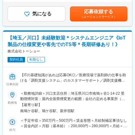
お客様の業種や業務を分析した上で、パートナー企業の得意分野
給：年1回（4月）■賞与：年2回（6月・12月）賃金はあくまでも
品が多数あります。寡占市場だからこそ、競合製品を使っている
と様々なITソリューションを組み合わせ、お客様のありたい姿を
目安の金額であり、選考を通じて上下する可能性があります。月
顧客からいかにシェアを獲得するか試行錯誤する面白さがありま
応募依頼する
実現するための価値の高いソリューションとサービスを提供して
気になる
給(月額)は固定手当を含めた表記です。
す。
（エージェントサービス）
いきます。
変更の範囲：会社の定める業務
■業務内容
・ビジネスパートナーの営業チームの一員として、ビジネスパー
【埼玉／川口】未経験歓迎＊システムエンジニア《IoT
トナーのお客様への新規ソリューション提案および既存ソリュー
製品の仕様変更や客先でのTS等＊長期研修あり！》
ションの拡販&商談支援
・ビジネスパートナーと共に、お客様へ商談同行・商談支援
株式会社トーショー
・ビジネスパートナーの営業担当と共にお客様のニーズ発掘と新
契約社員
転勤なし
商品の立案
・ビジネスパートナーのセールスに対する販売力、人材育成、商
材プロモーション
【ITの基礎知識があれば応募OK◎／医療現場で薬剤師の仕事を助
ける「調剤支援システム」のカスタマーサポート／調剤支援機
■働く環境
仕事内容
器・システムで総合病院でのシェアNo.1】
総勢40名の部署となります。活気にあふれ性別・年齢に関係なく
＜勤務地詳細＞川口支店住所：埼玉県川口市南鳩ヶ谷1-14-22 受
自由に発言できる職場環境です。
【はじめに】
動喫煙対策：屋内全面禁煙変更の範囲：会社の定める事業所（リ
勤怠管理が徹底されており、全社的に残業は非常に少ないです
当ポジションは自社販売している大型IoT製品や薬剤システムの運
勤務地
モートワーク含む）
（平均10h程）
【最寄り駅】
用～保守を担うシステムエンジニア職となっております。未経験
週に2回（水・金）ノー残業Day、長期休暇、産育休取得など福利
南鳩ケ谷駅、鳩ケ谷駅、新井宿駅
からチャレンジできる事に加えて、メーカー直雇用という貴重な
厚生が充実しています。
求人となっております。IT領域へキャリアチェンジされたい方歓
＜予定年収＞350万円～500万円＜賃金形態＞月給制補足事項なし
様々な取り組みが認められ「健康経営優良法人2025（ホワイト
迎しております！
＜賃金内訳＞月額（基本給）：200,000円～280,000円＜月給＞
500）」にも認定されています。
給与
240,000円～350,000円（一律手当を含む）＜昇給有無＞有＜残業
【業務内容】