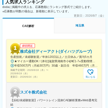
人気求人ランキング
dodaに掲載中の求人を、応募数順にランキング形式でご紹介します。
※応募数が同数の場合は、新着順に表示しています。
更新日：
2026/8/7（金）
埼玉県
CAE解析
締切間近
株式会社ディーアクト(ダイハツグループ)
生産技術／未経験歓迎／年休120日以上／土日休み／賞与5カ月
★マイカー通勤OK！[本社]滋賀県湖南市小砂町1-7※受動喫煙対策／屋内全面禁煙
年収500万円（月給30万円）30歳・副主任 年収460万円（月給27万円）28歳
掲載予定期間：
2026/6/18（木）
〜
2026/8/19（水）
気になる
更新日：
2026/6/24（水）
スズキ株式会社
【浜松/未経験歓迎】パワートレイン流体CAE解析業務※Web選考完
結