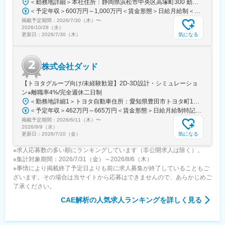
＜勤務地詳細＞本社住所：静岡県浜松市中央区高塚町300 勤務地最寄駅：JR東海道本線／高塚駅受動喫煙対策：屋内全面禁煙変更の範囲：本文参照
＜予定年収＞600万円～1,000万円＜賃金形態＞日給月給制＜賃金内訳＞月額（基本給）：294,000円～400,000円/月21日間勤務想定＜想定月額＞294,000円～400,000円＜昇給有無＞有＜残業手当＞有＜給与補足＞■昇給：年1回（4月）■賞与：年2回（7月・12月）■モデル年収（残業代月30H込）30歳：年収760万円35歳／一般～主任：年収760万円～920万円40歳／一般～主任：年収760万円～1,000万円※確約するものではなく、最終学歴・社会人歴及び経験スキルにより前後します。賃金はあくまでも目安の金額であり、選考を通じて上下する可能性があります。月給(月額)は固定手当を含めた表記です。
掲載予定期間：
2026/7/30（木）
〜
2026/10/28（水）
気になる
更新日：
2026/7/30（木）
株式会社ダッド
【トヨタグループ向け/未経験歓迎】2D-3D設計・シミュレーショ
ン※離職率4%/完全週休二日制
＜勤務地詳細1＞トヨタ自動車住所：愛知県豊田市トヨタ町1番地 勤務地最寄駅：名鉄豊田線／豊田市駅受動喫煙対策：屋内全面禁煙＜勤務地詳細2＞トヨタ自動車(元町工場）住所：愛知県豊田市 勤務地最寄駅：名鉄豊田線線／豊田市駅駅受動喫煙対策：敷地内全面禁煙＜勤務地詳細3＞豊田自動織機（共和工場）住所：愛知県大府市 受動喫煙対策：屋内全面禁煙変更の範囲：会社の定める事業所
＜予定年収＞462万円～665万円＜賃金形態＞日給月給制特記事項なし＜賃金内訳＞月額（基本給）：211,800円～355,800円/月20日間勤務想定＜想定月額＞211,800円～355,800円＜昇給有無＞有＜残業手当＞有＜給与補足＞※入社6か月を経過した時点で評価を行い、採用時の処遇が見直されます。※賞与実績:2025年度賞与支給平均5.3ヵ月※想定年収下限は大卒実務未経験の方で20時間の残業代および住宅手当を含んだ場合の年収となります。 ご経験・ご経歴によって変動する場合があります。賃金はあくまでも目安の金額であり、選考を通じて上下する可能性があります。月給(月額)は固定手当を含めた表記です。
掲載予定期間：
2026/6/11（木）
〜
2026/9/9（水）
気になる
更新日：
2026/7/10（金）
※求人応募数の多い順にランキングしています（非公開求人は除く）。
※集計対象期間：2026/7/31（金）～2026/8/6（木）
※事情により掲載終了予定日よりも前に求人募集が終了していることもご
ざいます。その場合は当サイトから応募はできませんので、あらかじめご
了承ください。
CAE解析
の人気求人ランキングを詳しく見る