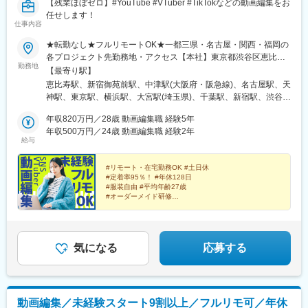
【残業ほぼゼロ】#YouTube #VTuber #TikTokなどの動画編集をお
任せします！
仕事内容
★転勤なし★フルリモートOK★一都三県・名古屋・関西・福岡の
各プロジェクト先勤務地・アクセス【本社】東京都渋谷区恵比寿
勤務地
西2-8-4 EX恵比寿西ビル5FJR山手線、埼京線、湘南新宿ライン、
【最寄り駅】
東京メトロ日比谷線「恵比寿駅」より徒歩6分東急東横線「代官山
恵比寿駅、新宿御苑前駅、中津駅(大阪府・阪急線)、名古屋駅、天
駅」より徒歩6分【新宿支社】東京都新宿区富久町16-15 新宿MY
神駅、東京駅、横浜駅、大宮駅(埼玉県)、千葉駅、新宿駅、渋谷
ビル2F丸ノ内線「新宿御苑前駅」より徒歩5分新宿線、丸ノ内
駅、池袋駅、品川駅、秋葉原駅、新橋駅、日本橋駅(東京都)、六本
線、副都心線「新宿三丁目駅」より徒歩8分【大阪支社】大阪府大
年収820万円／28歳 動画編集職 経験5年
木駅、北千住駅、高田馬場駅、西船橋駅、新大阪駅、淀屋橋駅、
阪市北区大深町6-38JR各線「大阪駅」より徒歩7分大阪メトロ御
年収500万円／24歳 動画編集職 経験2年
北浜駅(大阪府)、堺筋本町駅、心斎橋駅、なんば駅(地下鉄)、京橋
給与
堂筋線「梅田駅」より徒歩8分阪急各線「大阪梅田駅」より徒歩9
駅(大阪府)、大阪ビジネスパーク駅、天王寺駅、福島駅(大阪環状
分【名古屋支社】愛知県名古屋市西区牛島町6-1 名古屋ルーセン
線)、中之島駅、南森町駅、千里中央駅(大阪モノレール)、虎ノ門
トタワー各線「名古屋駅」徒歩5分【福岡支社】福岡県福岡市中央
#リモート・在宅勤務OK #土日休
駅、みなとみらい駅、さいたま新都心駅、浜松町駅、赤坂見附
#定着率95％！ #年休128日
区天神1-14-18福岡市営地下鉄空港線「天神駅」直結七隈線「天神
駅、永田町駅、有楽町駅、金山駅(愛知県)、栄駅(愛知県)、代官山
#服装自由 #平均年齢27歳
南駅」徒歩5分西鉄天神大牟田線「西鉄福岡（天神）駅」徒歩6分
駅、新宿三丁目駅、大阪梅田駅(阪急線)、亀島駅、西鉄福岡駅、新
#オーダーメイド研修
◎受動喫煙対策あり：オフィス内禁煙
#未経験入社9割以上
高島駅、京成千葉駅、新宿駅(東京メトロ)、神泉駅、東池袋駅、北
品川駅、末広町駅(東京都)、汐留駅、三越前駅、乃木坂駅、西早稲
田駅、京成西船駅、東淀川駅、大江橋駅、なにわ橋駅、四ツ橋
駅、ＪＲ難波駅、大阪城北詰駅、天王寺駅前駅、福島駅(大阪府・
気になる
応募する
阪神線)、新福島駅、大阪天満宮駅、千里中央駅(北大阪急行)、本
町駅、霞ケ関駅(東京都)、北与野駅、大門駅(東京都)、銀座一丁目
駅、近鉄名古屋駅、栄町駅(愛知県)、大阪駅、中洲川端駅、高島町
駅、栄町駅(千葉県)、新宿西口駅、高輪ゲートウェイ駅、岩本町
動画編集／未経験スタート9割以上／フルリモ可／年休
駅、内幸町駅、茅場町駅、六本木一丁目駅、肥後橋駅、長堀橋