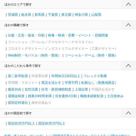
ほかのエリアで探す
茨城県
栃木県
群馬県
千葉県
東京都
神奈川県
山梨県
ほかの職種で探す
出版・広告・販促・印刷
映像・映画・音響・イベント・芸能関連
ファッション（アパレル／アクセサリー／テキスタイル）
プロダクトデザイナー／インダストリアルデザイナー（工業デザイナー）
Web制作・モバイル（制作・開発）
ソーシャル・ゲーム（制作・開発）
ほかのこだわり条件で探す
第二新卒歓迎
外資系企業
年間休日120日以上
フレックス勤務
管理職・マネジャー
英語を活かす
学歴不問
転勤なし（勤務地限定）
服装自由
女性活躍
社宅・家賃補助制度
上場企業
中国語を活かす
退職金制度
残業20時間未満
完全週休2日制
職種未経験歓迎
土日祝休み
原則定時退社
海外出張あり
ほかの固定給で探す
固定給25万円以上
固定給35万円以上
転職・求人doda（デューダ）トップ
関東
埼玉県
クリエイター・クリエイティブ職
その他クリ