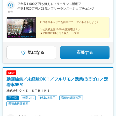
丁目駅、美栄橋駅、北１２条駅、南新宿駅、駒場東大前駅、目白
濱関内3F☆埼玉営業所埼玉県さいたま市大宮区桜木町1-378☆名
▽年収1,000万円も狙えるフリーランス活動▽
駅、青物横丁駅、日本橋駅(東京都)、馬車道駅、国際センター駅、
古屋営業所愛知県名古屋市中村区名駅南1-11-12 Kinjiro名駅
年収1,020万円／28歳／フリーランスへジョブチェンジ
広瀬通駅、西鉄福岡駅、谷町六丁目駅、県庁前駅(沖縄県)、札幌
給与
Minamiビル1F☆大阪営業所大阪府大阪市中央区和泉町1-1-14 シ
駅、初台駅、八丁堀駅(東京都)、日本大通り駅、近鉄名古屋駅、仙
イナHDビル谷町5F☆仙台営業所宮城県仙台市青葉区中央2-2-30
台駅(地下鉄)、中洲川端駅、松屋町駅、北１３条東駅
日興ビル3F☆福岡営業所福岡県福岡市中央区天神4-6-28 いちご天
ビジネスキャリアを自由にコーディネイトしよう♪
神ノースビル7F☆沖縄スタジオ沖縄県那覇市久茂地3丁目26-32
＼社員満足度130%の充実環境！／
YSCビル2F☆札幌スタジオ北海道札幌市北区北10条西3-23-1 THE
★平均月収40万円！収入アップ◎
PEAK SAPPORO1F
☆フルリモート可！
★フレックスタイム制♪
☆様々なクリエイティブ領域へ挑戦可能！
★手厚い研修制度で未経験でも安心！
気になる
応募する
NEW
動画編集／未経験OK！／フルリモ／残業ほぼゼロ／定
着率95％
株式会社ＯＮＥ ＳＴＲＩＫＥ
正社員
転勤なし
5名以上採用
職種未経験歓迎
業種未経験歓迎