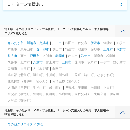
U・Iターン支援あり
埼玉県、その他クリエイティブ系職種、U・Iターン支援ありの転職・求人情報を
エリアで絞り込む
さいたま市
川越市
熊谷市
川口市
行田市
秩父市
所沢市
飯能市
加須市
本庄市
東松山市
春日部市
狭山市
羽生市
鴻巣市
深谷市
上尾市
草加市
越谷市
蕨市
戸田市
入間市
朝霞市
志木市
和光市
新座市
桶川市
久喜市
北本市
八潮市
富士見市
三郷市
蓮田市
坂戸市
幸手市
鶴ヶ島市
日高市
吉川市
ふじみ野市
白岡市
比企郡（滑川町、嵐山町、小川町、川島町、吉見町、鳩山町、ときがわ町）
北葛飾郡（杉戸町、松伏町）
南埼玉郡（宮代町）
入間郡（三芳町、毛呂山町、越生町）
児玉郡（美里町、神川町、上里町）
秩父郡（横瀬町、皆野町、長瀞町、小鹿野町、東秩父村）
北足立郡（伊奈町）
大里郡（寄居町）
埼玉県、その他クリエイティブ系職種、U・Iターン支援ありの転職・求人情報を
職種で絞り込む
その他クリエイティブ職