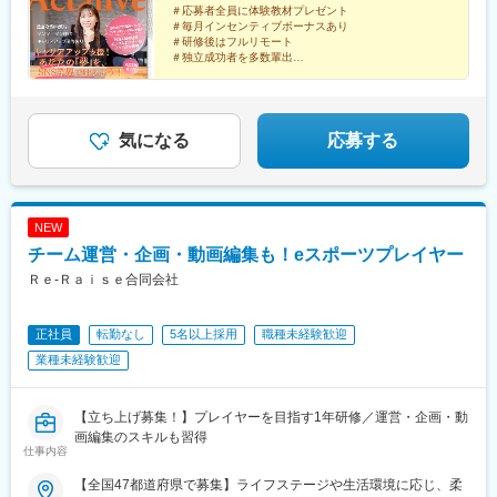
根、岡山、広島、山口、徳島、香川、愛媛、高知■九州エリア：福
600万円／入社3年目（月給30万円+各種手当+インセンティブ）※
＃応募者全員に体験教材プレゼント
駅、上野駅、有楽町駅、目黒駅、恵比寿駅、御茶ノ水駅、北千住
＃毎月インセンティブボーナスあり
岡、佐賀、長崎、大分、熊本、宮崎、鹿児島、沖縄※研修期間中は
上記はモデル年収です。※インセンティブ制度あり（支給の有無は
駅、新小岩駅、小岩駅、三河島駅、新板橋駅、赤羽駅、水道橋
＃研修後はフルリモート
プロジェクト先へ配属（希望を考慮）在宅勤務でスタート希望者
業務内容や配属部署による）
駅、自由が丘駅、二子玉川駅、中野駅(東京都)、高円寺駅、井の頭
＃独立成功者を多数輩出
は、適正テストを実施し、通過した場合プロジェクト先への配属
公園駅、立川北駅、町田駅、調布駅、八王子駅、国分寺駅、多摩
~仕事をしながら得た「ノウハウ」を武器に自身の成長
はありません。※転居を伴う転勤なし※遠方からの応募も歓迎※本
センター駅、長津田駅、青葉台駅、新川崎駅、新丸子駅、川崎
へ~
社への通勤可能圏内にお住まい/もしくは転居できる方歓迎
駅、天王町駅、横浜駅、京急川崎駅、向ケ丘遊園駅、溝の口駅、
SNSクリエイターとして更なる価値を見出し、
新百合ケ丘駅、みなとみらい駅、大船駅、平塚駅、逗子・葉山
現在において活躍できる人材に！
気になる
応募する
駅、横須賀中央駅、小田原駅、北茅ケ崎駅、海老名駅(相模線)、本
厚木駅、相模大野駅、新横浜駅、菊名駅、日吉駅(神奈川県)、たま
プラーザ駅、中央林間駅、大和駅(神奈川県)、二俣川駅、湘南台
駅、藤沢駅、浦和駅、大宮駅(埼玉県)、南与野駅、川口元郷駅、南
NEW
浦和駅、武蔵浦和駅、戸田公園駅、草加駅、新越谷駅、八木崎
チーム運営・企画・動画編集も！eスポーツプレイヤー
駅、岩槻駅、八潮駅、三郷駅(埼玉県)、所沢駅、和光市駅、朝霞台
駅、本川越駅、川越駅、熊谷駅、上尾駅、松戸駅、船橋駅、国府
Ｒｅ‐Ｒａｉｓｅ合同会社
台駅、千葉ニュータウン中央駅、柏駅、南流山駅、我孫子駅、成
田駅、京成西船駅、京成八幡駅、前原駅、京成稲毛駅、千葉駅、
正社員
転勤なし
5名以上採用
職種未経験歓迎
蘇我駅、木更津駅、新鎌ケ谷駅、勝田台駅、愛宕駅(千葉県)、白井
駅、南船橋駅、新浦安駅、舞浜駅、海浜幕張駅、大阪駅、新大阪
業種未経験歓迎
駅、大阪阿部野橋駅、京橋駅(大阪府)、鶴橋駅、梅田駅(地下鉄)、
心斎橋駅、なんば駅(南海線)、本町駅、大阪上本町駅、大阪梅田駅
(阪急線)、十三駅、茨木市駅、高槻駅、西梅田駅、野田駅(阪神
【立ち上げ募集！】プレイヤーを目指す1年研修／運営・企画・動
線)、新今宮駅、名古屋駅、金山駅(愛知県)、千種駅、豊橋駅、大
画編集のスキルも習得
仕事内容
曽根駅、矢場町駅、伏見駅(愛知県)、国際センター駅、名鉄名古屋
駅、東岡崎駅、知立駅、新豊橋駅、岡崎駅、高蔵寺駅、札幌駅、
【全国47都道府県で募集】ライフステージや生活環境に応じ、柔
函館駅、旭川駅、小樽駅、釧路駅、さっぽろ駅、大通駅、すすき