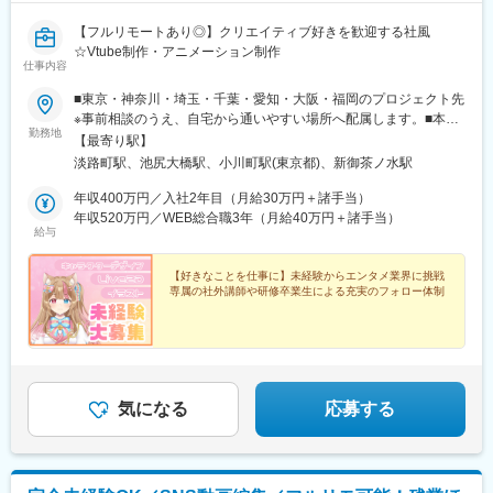
【フルリモートあり◎】クリエイティブ好きを歓迎する社風
☆Vtube制作・アニメーション制作
仕事内容
■東京・神奈川・埼玉・千葉・愛知・大阪・福岡のプロジェクト先
※事前相談のうえ、自宅から通いやすい場所へ配属します。■本社
勤務地
／東京都千代田区神田淡路町1丁目9-5 天翔御茶ノ水ビル505■新事
【最寄り駅】
務所オープン！／東京都目黒区大橋2-24-1-803◎転居を伴う転勤
淡路町駅、池尻大橋駅、小川町駅(東京都)、新御茶ノ水駅
はありません！＜本社アクセス＞JR中央線快速 御茶ノ水駅 聖橋
口徒歩5分JR中央・総武線（各駅停車） 御茶ノ水駅 聖橋口徒歩5
年収400万円／入社2年目（月給30万円＋諸手当）
分JR山手線・総武線 秋葉原駅 電気街口徒歩12分東京メトロ千代
年収520万円／WEB総合職3年（月給40万円＋諸手当）
給与
田線 新御茶ノ水駅 B3a出口徒歩2分東京メトロ丸ノ内線 淡路町
駅 エレベーター口、A5出口徒歩2分都営地下鉄新宿線 小川町
駅 A7出口徒歩2分
【好きなことを仕事に】未経験からエンタメ業界に挑戦
専属の社外講師や研修卒業生による充実のフォロー体制
気になる
応募する