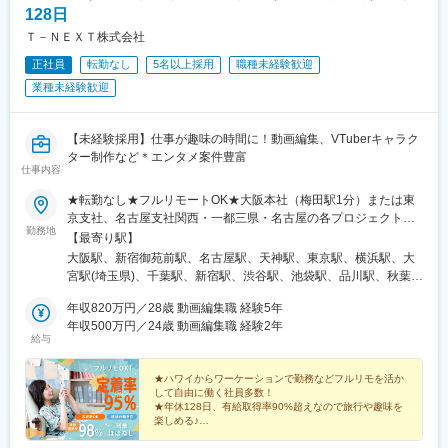
128日
駅、扇町駅(大阪府)、虎ノ門ヒルズ駅、竹芝駅、赤坂駅(東京都)、
国会議事堂前駅、日比谷駅、名鉄名古屋駅、矢場町駅
Ｔ－ＮＥＸＴ株式会社
正社員
転勤なし
5名以上採用
職種未経験歓迎
業種未経験歓迎
【未経験採用】仕事が趣味の時間に！動画編集、VTuberキャラク
ター制作など＊エンタメ案件豊富
仕事内容
★転勤なし★フルリモートOK★大阪本社（梅田駅1分）または東
京支社、名古屋支社関西・一都三県・名古屋の各プロジェクト先
勤務地
◆勤務地・アクセス【本社】大阪府大阪市北区梅田2丁目2-2ヒル
【最寄り駅】
トンプラザウエスト オフィスタワー 19階阪急線「梅田駅」徒歩5
大阪駅、新宿御苑前駅、名古屋駅、天神駅、東京駅、横浜駅、大
分【東京支社】東京都新宿区新宿１-9-10丸の内線「新宿御苑前
宮駅(埼玉県)、千葉駅、新宿駅、渋谷駅、池袋駅、品川駅、秋葉原
駅」徒歩1分各線「新宿三丁目駅」徒歩15分【名古屋支社】愛知
駅、新橋駅、日本橋駅(東京都)、六本木駅、北千住駅、高田馬場
県名古屋市西区牛島町6-1 名古屋ルーセントタワー各線「名古屋
年収820万円／28歳 動画編集職 経験5年
駅、西船橋駅、新大阪駅、淀屋橋駅、北浜駅(大阪府)、堺筋本町
駅」徒歩5分【福岡支社】福岡県福岡市中央区天神1-14-18福岡市
年収500万円／24歳 動画編集職 経験2年
駅、心斎橋駅、なんば駅(地下鉄)、京橋駅(大阪府)、大阪ビジネス
給与
営地下鉄空港線「天神駅」直結七隈線「天神南駅」徒歩5分西鉄天
パーク駅、天王寺駅、福島駅(大阪環状線)、中之島駅、南森町駅、
神大牟田線「西鉄福岡（天神）駅」徒歩6分◎受動喫煙対策あり：
千里中央駅(大阪モノレール)、虎ノ門駅、みなとみらい駅、さいた
オフィス内禁煙
★ハワイからワーケーションで勤務などフルリモを活か
ま新都心駅、浜松町駅、赤坂見附駅、永田町駅、有楽町駅、金山
して自由に働く社員多数！
駅(愛知県)、栄駅(愛知県)、新宿三丁目駅、亀島駅、西鉄福岡駅、
★年休128日、有給取得率90%超えなので旅行や趣味を
新高島駅、京成千葉駅、新宿駅(東京メトロ)、神泉駅、東池袋駅、
楽しめる♪
★残業時間月3時間以下。基本定時退社だから平日も充
北品川駅、末広町駅(東京都)、汐留駅、三越前駅、乃木坂駅、西早