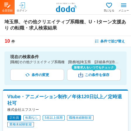
会員登録
ログイン
気になる
メニュー
埼玉県、その他クリエイティブ系職種、U・Iターン支援あ
り
の転職・求人検索結果
10
条件で並び替え
件
現在の検索条件
[職種]その他クリエイティブ系職種 [勤務地]埼玉県 [詳細条件](待遇・福利厚生)U・Iターン支援あり
新着求人をいつでもチェック
条件の変更
この条件を保存
Vtube・アニメーション制作／年休120日以上／定時退
社可
株式会社エフスリー
正社員
転勤なし
5名以上採用
職種未経験歓迎
業種未経験歓迎