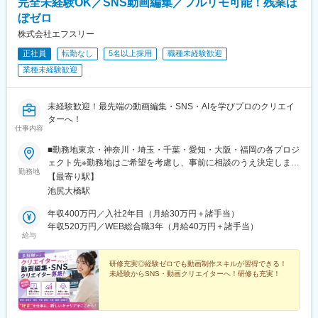
完全未経験OK／SNS動画編集／フルリモ可能！残業ほ
ぼゼロ
株式会社エフスリー
正社員
転勤なし
5名以上採用
職種未経験歓迎
業種未経験歓迎
未経験歓迎！最先端の動画編集・SNS・AIを学びプロのクリエイ
ターへ！
仕事内容
■勤務地東京・神奈川・埼玉・千葉・愛知・大阪・福岡の各プロジ
ェクト先※勤務地はご希望を考慮し、事前に相談のうえ決定しま
勤務地
す。※ご自宅から通勤しやすいエリアへ配属します。※転居を伴う
【最寄り駅】
転勤はありません。■本社東京都目黒区大橋2-24-1-803（東急田園
池尻大橋駅
都市線「池尻大橋駅」より徒歩約1分）
年収400万円／入社2年目（月給30万円＋諸手当）
年収520万円／WEB総合職3年（月給40万円＋諸手当）
給与
研修充実◎経験ゼロでも動画制作スキルが習得できる！
未経験からSNS・動画クリエイターへ！研修も充実！