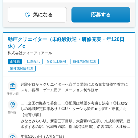
実！
稲田駅、京成西船駅、東淀川駅、大江橋駅、なにわ橋駅、四ツ橋
★インセンティブ制度あり！初月20万円支給実績も。
駅、ＪＲ難波駅、大阪城北詰駅、天王寺駅前駅、福島駅(大阪府・
阪神線)、新福島駅、大阪天満宮駅、千里中央駅(北大阪急行)、本
気になる
応募する
町駅、霞ケ関駅(東京都)、北与野駅、大門駅(東京都)、銀座一丁目
駅、近鉄名古屋駅、栄町駅(愛知県)、四谷三丁目駅、中洲川端駅、
高島町駅、栄町駅(千葉県)、新宿西口駅、高輪ゲートウェイ駅、岩
本町駅、内幸町駅、茅場町駅、六本木一丁目駅、肥後橋駅、長堀
動画クリエイター（未経験歓迎・研修充実・年120日
橋駅、扇町駅(大阪府)、虎ノ門ヒルズ駅、竹芝駅、赤坂駅(東京
休）／c
都)、国会議事堂前駅、日比谷駅、名鉄名古屋駅、矢場町駅
株式会社ティーアイアール
正社員
転勤なし
5名以上採用
職種未経験歓迎
業種未経験歓迎
経験ゼロからクリエイターへ◎プロ講師による充実研修で着実に
スキル習得！ゲーム用アニメーション制作ほか
仕事内容
……全国の拠点で募集……◎配属は希望を考慮し決定！◎転勤な
しの地域限定採用あり！◎U・Iターンも歓迎■北海道・東北／北海
勤務地
道、宮城、福島■関東／東京、神奈川、埼玉、千葉■中部／愛知■
【最寄り駅】
近畿／大阪、京都、兵庫■中四国／広島、愛媛■九州／福岡、鹿児
みなとみらい駅、新宿三丁目駅、大宮駅(埼玉県)、京成船橋駅、豊
島、沖縄※受動喫煙対策あり：屋内全面禁煙
水すすきの駅、宮城野通駅、郡山駅(福島県)、名古屋駅、大江橋
駅、山陽姫路駅、京都駅、本通駅、松山市駅、博多駅、新屋敷
年収510万円（入社5年目）
駅、県庁前駅(沖縄県)、町田駅、八王子駅、藤沢駅、海老名駅(相