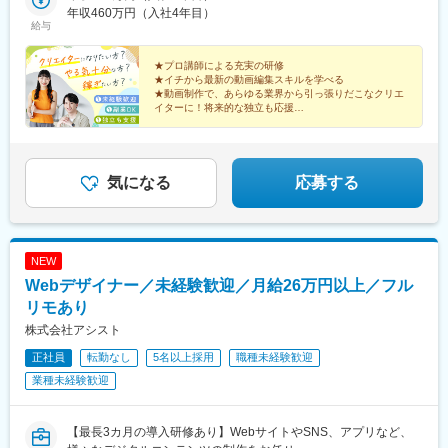
年収460万円（入社4年目）
模線)、春日部駅、栄町駅(千葉県)、柏駅、新宿御苑前駅、船橋
給与
駅、バスセンター前駅、仙台駅、近鉄名古屋駅、淀屋橋駅、姫路
駅、七条駅、袋町駅、櫛田神社前駅、美栄橋駅、京王八王子駅、
★プロ講師による充実の研修
石上駅、海老名駅(相鉄・小田急)、八木崎駅、京成千葉駅、桜木町
★イチから最新の動画編集スキルを学べる
駅、新宿駅(東京メトロ)、大神宮下駅、狸小路駅、仙台駅(地下
★動画制作で、あらゆる業界から引っ張りだこなクリエ
鉄)、名鉄名古屋駅、北新地駅、五条駅(京都市営)、紙屋町東駅、
イターに！将来的な独立も応援
――
市役所前駅(愛媛県)、祇園駅(福岡県)、旭橋駅、千葉駅
◎安定収入／固定給あり
◎副業OK
◎在宅可
◎年間休日120日以上
気になる
応募する
◎基本定時退勤
NEW
Webデザイナー／未経験歓迎／月給26万円以上／フル
リモあり
株式会社アシスト
正社員
転勤なし
5名以上採用
職種未経験歓迎
業種未経験歓迎
【最長3カ月の導入研修あり】WebサイトやSNS、アプリなど、