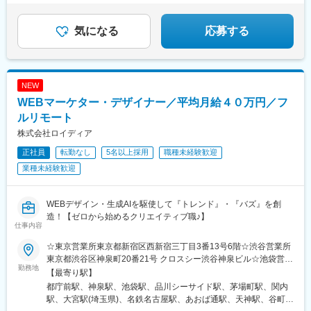
気になる
応募する
NEW
WEBマーケター・デザイナー／平均月給４０万円／フ
ルリモート
株式会社ロイディア
正社員
転勤なし
5名以上採用
職種未経験歓迎
業種未経験歓迎
WEBデザイン・生成AIを駆使して『トレンド』・『バズ』を創
造！【ゼロから始めるクリエイティブ職♪】
仕事内容
☆東京営業所東京都新宿区西新宿三丁目3番13号6階☆渋谷営業所
東京都渋谷区神泉町20番21号 クロスシー渋谷神泉ビル☆池袋営業
勤務地
所東京都豊島区西池袋2-36-10 ACN池袋ビル5F☆品川スタジオ東
【最寄り駅】
京都品川区東品川4-12-6 品川シーサイドキャナルタワー4F☆日本
都庁前駅、神泉駅、池袋駅、品川シーサイド駅、茅場町駅、関内
橋スタジオ東京都中央区日本橋茅場町2-8-1 BRICK GATE 茅場町
駅、大宮駅(埼玉県)、名鉄名古屋駅、あおば通駅、天神駅、谷町四
B1F☆横浜営業所神奈川県横浜市中区常盤町3-30-1 SOLACUBE横