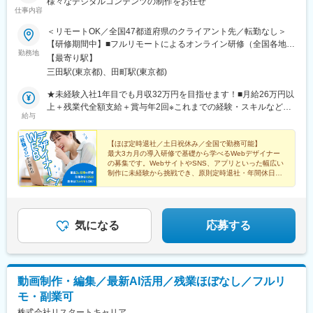
様々なデジタルコンテンツの制作をお任せ
仕事内容
＜リモートOK／全国47都道府県のクライアント先／転勤なし＞
【研修期間中】■フルリモートによるオンライン研修（全国各地ど
勤務地
こでも受講OK）【研修終了後】■関東エリア（東京都近郊）・関
【最寄り駅】
西エリア（大阪府近郊）の案件が中心※勤務地はあなたの希望や通
三田駅(東京都)、田町駅(東京都)
勤時間・アクセスなどを考慮したうえで決定します※転居を伴う転
勤はありません＼リモートワーク案件多数！／業務に慣れて独り
★未経験入社1年目でも月収32万円を目指せます！■月給26万円以
立ちした後は、フルリモートやハイブリッド勤務など、柔軟な働
上＋残業代全額支給＋賞与年2回※これまでの経験・スキルなどを
給与
き方で効率よく業務に取り組めます。【本社】東京都港区芝5-32-
考慮し優遇いたします※上記月給には残業代を含みません、残業代
12└各線「三田駅」「田町駅」より徒歩3分※受動喫煙対策あり
は別途全額支給します※上記月給には一律支給の住宅手当2万円を
含みます★Webデザイナー経験がある方は前職給与を考慮した上
【ほぼ定時退社／土日祝休み／全国で勤務可能】
最大3カ月の導入研修で基礎から学べるWebデザイナー
で、優遇します！
の募集です。WebサイトやSNS、アプリといった幅広い
制作に未経験から挑戦でき、原則定時退社・年間休日
125日と、成長と働きやすさを両立できます。
気になる
応募する
動画制作・編集／最新AI活用／残業ほぼなし／フルリ
モ・副業可
株式会社リスタートキャリア