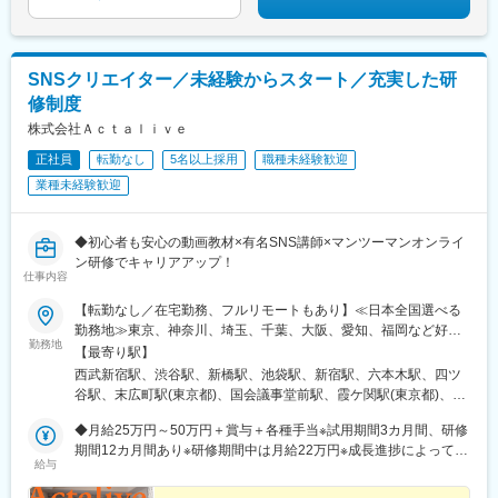
SNSクリエイター／未経験からスタート／充実した研
修制度
株式会社Ａｃｔａｌｉｖｅ
正社員
転勤なし
5名以上採用
職種未経験歓迎
業種未経験歓迎
◆初心者も安心の動画教材×有名SNS講師×マンツーマンオンライ
ン研修でキャリアアップ！
仕事内容
【転勤なし／在宅勤務、フルリモートもあり】≪日本全国選べる
勤務地≫東京、神奈川、埼玉、千葉、大阪、愛知、福岡など好き
勤務地
な地域で働けます！【本社】東京都新宿区西新宿7-6-5 607※西武
【最寄り駅】
新宿駅から徒歩4分※総武線・大久保駅から徒歩5分※山手線・新宿
西武新宿駅、渋谷駅、新橋駅、池袋駅、新宿駅、六本木駅、四ツ
駅から徒歩10分≪47都道府県から好きな地域で勤務OK！≫■首都
谷駅、末広町駅(東京都)、国会議事堂前駅、霞ケ関駅(東京都)、蒲
圏エリア：東京都、神奈川、埼玉、千葉■関東エリア：茨城、栃
田駅、茅場町駅、東銀座駅、中目黒駅、小伝馬町駅、表参道駅、
木、群馬、山梨■関西エリア：大阪、兵庫、京都、奈良、和歌山、
◆月給25万円～50万円＋賞与＋各種手当※試用期間3カ月間、研修
芦花公園駅、参宮橋駅、大久保駅(東京都)、大崎駅、大手町駅(東
滋賀■中部エリア：愛知、岐阜、三重、静岡■北信越エリア：新
期間12カ月間あり※研修期間中は月給22万円※成長進捗によって研
京都)、新大塚駅、天王洲アイル駅、浅草駅(ＴＸ)、日本橋駅(東京
給与
潟、富山、石川、福井、長野■北海道・東北エリア：北海道、青
修期間が短くなる場合もあります【モデル年収例】◆年収400万
都)、麹町駅、青山一丁目駅、高輪台駅、芝浦ふ頭駅、千駄ケ谷
森、秋田、岩手、宮城、福島、山形■中国四国エリア：鳥取、島
円／入社1年目（月給24万円+各種手当+インセンティブ）◆年収
駅、木場駅(東京都)、用賀駅、両国駅(都営線)、赤坂見附駅、品川