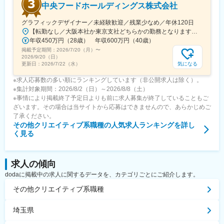
中央フードホールディングス株式会社
グラフィックデザイナー／未経験歓迎／残業少なめ／年休120日
【転勤なし／大阪本社か東京支社どちらかの勤務となります】★大阪本社大阪府大阪市福島区野田2-14-10★東京支社東京都千代田区丸の内1-1-3 日本生命丸の内ガーデンタワーB1※受動喫煙対策：敷地内禁煙
年収450万円（28歳） 年収600万円（40歳）
掲載予定期間：
2026/7/20（月）
〜
2026/9/20（日）
気になる
更新日：
2026/7/22（水）
※求人応募数の多い順にランキングしています（非公開求人は除く）。
※集計対象期間：2026/8/2（日）～2026/8/8（土）
※事情により掲載終了予定日よりも前に求人募集が終了していることもご
ざいます。その場合は当サイトから応募はできませんので、あらかじめご
了承ください。
その他クリエイティブ系職種
の人気求人ランキングを詳し
く見る
求人の傾向
dodaに掲載中の求人に関するデータを、カテゴリごとにご紹介します。
その他クリエイティブ系職種
埼玉県