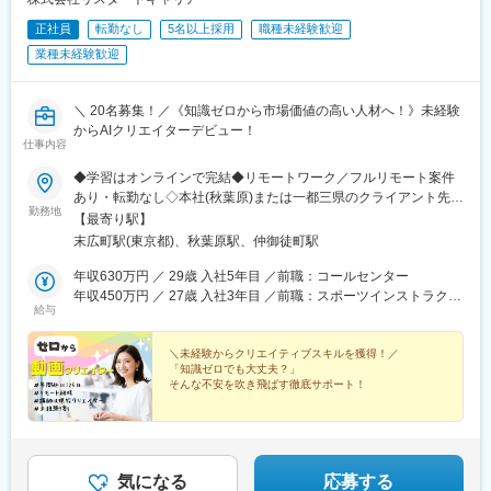
正社員
転勤なし
5名以上採用
職種未経験歓迎
業種未経験歓迎
＼ 20名募集！／《知識ゼロから市場価値の高い人材へ！》未経験
からAIクリエイターデビュー！
仕事内容
◆学習はオンラインで完結◆リモートワーク／フルリモート案件
あり・転勤なし◇本社(秋葉原)または一都三県のクライアント先※
勤務地
勤務地につきましては、ご相談の上で配属＜本社＞◇東京都台東
【最寄り駅】
区台東1-27-11 やわらぎビル2F└または、東京都・神奈川県・千
末広町駅(東京都)、秋葉原駅、仲御徒町駅
葉県・埼玉県にあるクライアント先＜交通アクセス＞◇各線「秋
葉原駅」より徒歩6分◇日比谷線「仲御徒町駅」より徒歩6分◇銀
年収630万円 ／ 29歳 入社5年目 ／前職：コールセンター
座線「末広町駅」より徒歩8分◇各線「御徒町駅」より徒歩11分
年収450万円 ／ 27歳 入社3年目 ／前職：スポーツインストラクタ
給与
ー
＼未経験からクリエイティブスキルを獲得！／
「知識ゼロでも大丈夫？」
そんな不安を吹き飛ばす徹底サポート！
★レア求人！「クリエイター部門」募集！
★100万再生の現役クリエイターが直接指導！
★年休125日・残業月3h・10時出社・リモートあり◎
気になる
応募する