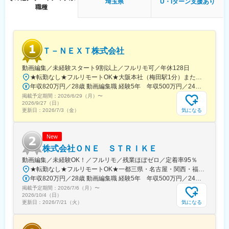
野田阪神駅、谷町九丁目駅、新今宮駅前駅、近鉄名古屋駅、車道
埼玉県
U・Iターン支援あり
職種
駅、ナゴヤドーム前矢田駅、栄駅(愛知県)、丸の内駅(愛知県)、今
池駅(愛知県)、函館駅前駅、西４丁目駅、狸小路駅、平和通駅、黒
崎駅前駅、天神駅、呉服町駅(福岡県)、櫛原駅、渡辺通駅、仙台
駅、宇都宮駅東口駅、北鉄金沢駅、福井駅、市役所前駅(長野県)、
名鉄岐阜駅、新静岡駅、上栄町駅、ハーバーランド駅、神戸三宮
Ｔ－ＮＥＸＴ株式会社
駅(阪急・神戸高速)、田中口駅、岡山駅前駅、眉山ロープウェイ山
麓駅、高松築港駅、松山駅(愛媛県)、高知駅前駅、長崎駅(長崎
動画編集／未経験スタート9割以上／フルリモ可／年休128日
県)、熊本駅前駅、鹿児島中央駅前駅、内幸町駅、都電雑司ケ谷
★転勤なし★フルリモートOK★大阪本社（梅田駅1分）または東京支社、名古屋支社関西・一都三県・名古屋の各プロジェクト先◆勤務地・アクセス【本社】大阪府大阪市北区梅田2丁目2-2ヒルトンプラザウエスト オフィスタワー 19階阪急線「梅田駅」徒歩5分【東京支社】東京都新宿区新宿１-9-10丸の内線「新宿御苑前駅」徒歩1分各線「新宿三丁目駅」徒歩15分【名古屋支社】愛知県名古屋市西区牛島町6-1 名古屋ルーセントタワー各線「名古屋駅」徒歩5分【福岡支社】福岡県福岡市中央区天神1-14-18福岡市営地下鉄空港線「天神駅」直結七隈線「天神南駅」徒歩5分西鉄天神大牟田線「西鉄福岡（天神）駅」徒歩6分◎受動喫煙対策あり：オフィス内禁煙
駅、新宿西口駅、六本木一丁目駅、岩本町駅、虎ノ門駅、八丁堀
年収820万円／28歳 動画編集職 経験5年 年収500万円／24歳 動画編集職 経験2年
駅(東京都)、銀座一丁目駅、馬喰町駅、初台駅、五反田駅、竹橋
掲載予定期間：
2026/6/29（月）
〜
駅、大塚駅(東京都)、信濃町駅、泉岳寺駅、国立競技場駅、蔵前
2026/9/27（日）
駅、赤坂駅(東京都)、京成上野駅、小川町駅(東京都)、日暮里駅、
気になる
更新日：
2026/7/3（金）
下板橋駅、飯田橋駅、立川南駅、星川駅、高島町駅、高津駅(神奈
川県)、馬車道駅、蒲生駅、東海神駅、市川真間駅、鬼越駅、栄町
New
駅(千葉県)、リゾートゲートウェイ・ステーション駅、天王寺駅前
駅、東梅田駅、四ツ橋駅、大阪難波駅、海老江駅、桃谷駅、動物
株式会社ＯＮＥ ＳＴＲＩＫＥ
園前駅、駅前駅、矢田駅(愛知県)、栄町駅(愛知県)、北１２条駅、
動画編集／未経験OK！／フルリモ／残業ほぼゼロ／定着率95％
市役所前駅(北海道)、バスセンター前駅、資生館小学校前駅、西小
★転勤なし★フルリモートOK★一都三県・名古屋・関西・福岡の各プロジェクト先勤務地・アクセス【本社】東京都渋谷区恵比寿西2-8-4 EX恵比寿西ビル5FJR山手線、埼京線、湘南新宿ライン、東京メトロ日比谷線「恵比寿駅」より徒歩6分東急東横線「代官山駅」より徒歩6分【新宿支社】東京都新宿区富久町16-15 新宿MYビル2F丸ノ内線「新宿御苑前駅」より徒歩5分新宿線、丸ノ内線、副都心線「新宿三丁目駅」より徒歩8分【大阪支社】大阪府大阪市北区大深町6-38JR各線「大阪駅」より徒歩7分大阪メトロ御堂筋線「梅田駅」より徒歩8分阪急各線「大阪梅田駅」より徒歩9分【名古屋支社】愛知県名古屋市西区牛島町6-1 名古屋ルーセントタワー各線「名古屋駅」徒歩5分【福岡支社】福岡県福岡市中央区天神1-14-18福岡市営地下鉄空港線「天神駅」直結七隈線「天神南駅」徒歩5分西鉄天神大牟田線「西鉄福岡（天神）駅」徒歩6分◎受動喫煙対策あり：オフィス内禁煙
倉駅、西黒崎駅、天神南駅、櫛田神社前駅、薬院大通駅、仙台駅
年収820万円／28歳 動画編集職 経験5年 年収500万円／24歳 動画編集職 経験2年
(地下鉄)、東宿郷駅、電鉄富山駅、七ツ屋駅、新福井駅、日吉町
掲載予定期間：
2026/7/6（月）
〜
駅、島ノ関駅、高速神戸駅、三宮駅(神戸市営)、西川緑道公園駅、
2026/10/4（日）
猿猴橋町駅、宮田町駅、高知橋駅、五島町駅、二本木口駅、都通
気になる
更新日：
2026/7/21（火）
駅