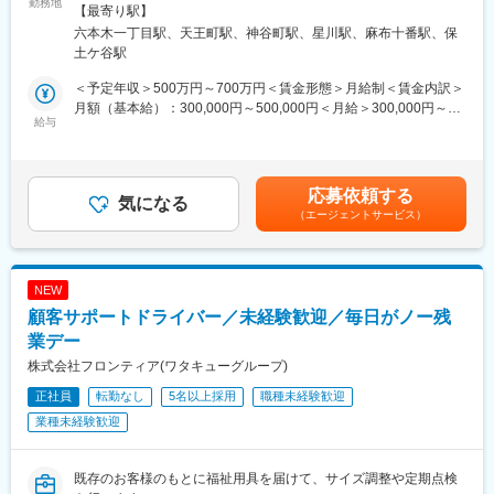
だきます。
勤務地
テクニカルセンター住所：神奈川県横浜市保土ヶ谷区神戸町
【最寄り駅】
◇担当製品：超純水純水装置
134 横浜ビジネスパーク ウエストタワー2階勤務地最寄駅：相
六本木一丁目駅、天王町駅、神谷町駅、星川駅、麻布十番駅、保
◇訪問先：製薬、化学、大学、官公庁、病院
模線／天王町駅受動喫煙対策：屋内全面禁煙変更の範囲：会社の
土ケ谷駅
◇1日の対応件数：1件～数件程度（定期点検）
定める事業所
※更なる技術力向上にも繋がりやすい環境です。
＜予定年収＞500万円～700万円＜賃金形態＞月給制＜賃金内訳＞
■担当エリア：東日本（他メンバーと調整し、関東近郊1～2県＋
月額（基本給）：300,000円～500,000円＜月給＞300,000円～
東北などの遠方1～2県を担当いただく想定です。コーディネータ
給与
500,000円＜昇給有無＞有＜残業手当＞有＜給与補足＞経験・年
ーが訪問先のアポイントは取得するため、その予定に合わせて訪
齢・前給与を考慮の上、決定します。■昇給：年1回■賞与：年2回
問をおこないます。）
（夏・冬）＋パフォーマンスボーナス賃金はあくまでも目安の金
■働き方
額であり、選考を通じて上下する可能性があります。月給(月額)は
応募依頼する
・出張：7割 ※宿泊を伴う出張が月にして10日前後
気になる
固定手当を含めた表記です。
（エージェントサービス）
・修理などは外部の協力会社が担当しているため、基本的には緊
急呼び出しなどはございません。土日の対応もほとんどございま
せん。
■キャリアパス：
NEW
フィールドサービスエンジニアとして修理、校正、バリデーショ
顧客サポートドライバー／未経験歓迎／毎日がノー残
ン等の実務から装置知識/精製技術やレギュレーション、コンサル
テーション力、問題解決力等の経験を積み、国内の販売店や協力
業デー
会社エンジニアのトレーナーやメルク社員のトレーナーとして
株式会社フロンティア(ワタキューグループ)
Globalで活躍することが可能です。また、フィールドサービスエ
正社員
転勤なし
5名以上採用
職種未経験歓迎
ンジニアの実務経験を活かし、お客様からの電話問い合わせ業務
やチームへステップアップや、Milli-Qの販売やサポートに関する
業種未経験歓迎
プロジェクト等へ参加も可能です。
■研修について：期間：3～6ヶ月（横浜オフィスラボ）
・装置基礎研修や自己学習で製品や構造、原理について学んでい
既存のお客様のもとに福祉用具を届けて、サイズ調整や定期点検