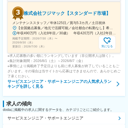
駅、四条駅(京都市営)、大阪梅田駅(阪神線)、神戸三宮駅(阪神)、
山陽姫路駅、紙屋町東駅、薬院大通駅、浜町アーケード駅、通町
株式会社フジマック【スタンダード市場】
筋駅、県庁前駅(愛媛県)、高見馬場駅、小川町駅(東京都)、赤坂見
附駅、向原駅(東京都)、人形町駅、新大久保駅、京橋駅(東京都)、
メンテナンススタッフ／年休125日／賞与5.3カ月／土日祝休
泉岳寺駅、虎ノ門ヒルズ駅、巣鴨新田駅、新御徒町駅、新宿駅(東
【全国拠点募集／地元で活躍可能／会社都合の転勤なし】希望を考慮し、下記いずれかの拠点へ配属いたします。■北海道札幌市／函館市／旭川市／釧路市／帯広市■東北宮城県／青森県／岩手県／秋田県／山形県／福島県■関東東京都（港区・台東区・中野区・八王子市・小平市）／千葉県（千葉市・柏市・船橋市）／神奈川県（横浜市・川崎市・厚木市）／埼玉県（上尾市）／栃木県／群馬県／茨城県■中部静岡県（静岡市・三島市・浜松市）／愛知県（名古屋市・岡崎市）／山梨県／富山県／石川県／新潟県／長野県（長野市・松本市）／岐阜県／福井県 ■近畿大阪府（吹田市・堺市）／京都府／兵庫県（神戸市・姫路市）／和歌山県／三重県■中国・四国広島県（広島市、福山市）／島根県／岡山県／山口県／香川県／徳島県／愛媛県／高知県■九州・沖縄福岡県（福岡市・北九州市）／佐賀県／長崎県／熊本県／大分県／宮崎県／鹿児島県／沖縄県※転勤は必ず相談の上、決定いたします（基本同じエリア内転勤となります）※営業所によっては、マイカー通勤OK（駐車場完備）※受動喫煙対策：オフィス内禁煙
京メトロ)、竹橋駅、宝町駅(東京都)、銀座一丁目駅、中野新橋
年収490万円（入社8年目／30歳） 年収420万円（入社2年目／25歳）
駅、台場駅、新御茶ノ水駅、内幸町駅、都庁前駅、四ツ谷駅、麹
掲載予定期間：
町駅、浅草駅(ＴＸ)、大崎広小路駅、面影橋駅、両国駅(都営線)、
2026/7/30（木）
〜
2026/9/30（水）
新橋駅、柳小路駅、八丁畷駅、星川駅、馬車道駅、国道駅、鹿島
気になる
更新日：
2026/7/30（木）
田駅、緑町駅、高島町駅、海老名駅(相模線)、千葉中央駅、京成西
船駅、北与野駅、大阪城公園駅、なんば駅(地下鉄)、古川橋駅、な
※求人応募数の多い順にランキングしています（非公開求人は除く）。
にわ橋駅、渡辺橋駅、新大阪駅、西大橋駅、心斎橋駅、堺筋本町
※集計対象期間：2026/8/1（土）～2026/8/7（金）
駅、大阪天満宮駅、西元町駅、計算科学センター駅、山陽明石
※事情により掲載終了予定日よりも前に求人募集が終了していることもご
駅、西院駅(京福線)、くいな橋駅、桂川駅(京都府)、日比野駅(名古
ざいます。その場合は当サイトから応募はできませんので、あらかじめご
屋市営)、大門駅(愛知県)、矢田駅(愛知県)、上前津駅、栄町駅(愛
了承ください。
知県)、東別院駅、森下駅(愛知県)、車道駅、高岳駅、久屋大通
サービスエンジニア・サポートエンジニア
の人気求人ラン
駅、多屋駅、祇園駅(福岡県)、熊本駅前駅、八千代町駅、市役所前
キングを詳しく見る
駅(長野県)、福井駅(福井県)、横川駅、市役所前駅(広島県)、宇都
宮駅東口駅、阿波富田駅、高松築港駅、高知駅前駅、仲御徒町
駅、立川南駅、北１２条駅、仙台駅(地下鉄)、日吉町駅、新浜松
求人の傾向
駅、名鉄名古屋駅、新富町駅(富山県)、東梅田駅、三宮駅(神戸新
dodaに掲載中の求人に関するデータを、カテゴリごとにご紹介します。
交通)、西川緑道公園駅、本通駅、旦過駅、桜町駅(長崎県)、九品
寺交差点駅、市役所前駅(愛媛県)、甲東中学校前駅、淡路町駅、溜
サービスエンジニア・サポートエンジニア
池山王駅、東池袋四丁目駅、西武新宿駅、六本木一丁目駅、日比
谷駅、西新宿五丁目駅、お台場海浜公園駅、永田町駅、参宮橋