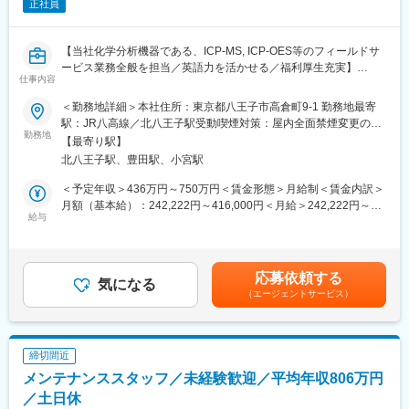
正社員
【当社化学分析機器である、ICP-MS, ICP-OES等のフィールドサ
ービス業務全般を担当／英語力を活かせる／福利厚生充実】
仕事内容
■職務内容 :
＜勤務地詳細＞本社住所：東京都八王子市高倉町9-1 勤務地最寄
・当社化学分析機器である、ICP-MS, ICP-OES等のフィールドサ
駅：JR八高線／北八王子駅受動喫煙対策：屋内全面禁煙変更の範
ービス業務全般。（カスタマエンジニア業務）
勤務地
囲：会社の定める事業所（リモートワーク含む）
【最寄り駅】
・お客様先で、上記担当製品の装置の据付と操作説明、確立され
北八王子駅、豊田駅、小宮駅
ているアプリケーションの検収を実施して頂きます。
・また、バリデーション作業と点検業務、故障診断と修理、サポ
＜予定年収＞436万円～750万円＜賃金形態＞月給制＜賃金内訳＞
ート商品の販売促進など、幅広い業務をお任せいたします。
月額（基本給）：242,222円～416,000円＜月給＞242,222円～
給与
416,000円＜昇給有無＞有＜残業手当＞有＜給与補足＞※上記年収
■当社の特徴：
は賞与固定分を含みます※上記年収は、経験およびスキルによって
当社は、飲料水などの環境分析分野、食品偽装や残留農薬などの
決定します賃金はあくまでも目安の金額であり、選考を通じて上
食品分析分野、危険ドラッグなどの法医学など、多岐にわたる化
下する可能性があります。月給(月額)は固定手当を含めた表記で
応募依頼する
学分析の分野はもちろん、製薬・バイオテクノロジーなどのライ
気になる
す。
（エージェントサービス）
フサイエンス分野にも強みを持っています。
■当社の魅力：
・当社はアメリカ発の世界最大級の分析機器メーカーです。約
締切間近
110ヶ国に展開、売上高8,000億円超、グローバルで18,000名規模
メンテナンススタッフ／未経験歓迎／平均年収806万円
を誇り、NY証券取引所に上場、S&P500構成銘柄にも選ばれてい
ます。
／土日休