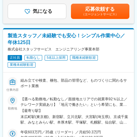
※現メンバーの一例です。上記想定年収は下記手当を含みます。出
北関東エリア（栃木県・群馬県・茨城県近郊）の牧場を中心に、
張手当 月10日（3,000円×10日）休日出勤手当 月3日（10,000
応募依頼する
全国（青森県～三重県）の当社製品のメンテナンスをお任せしま
気になる
円×3日）賃金はあくまでも目安の金額であり、選考を通じて上下
（エージェントサービス）
す。
する可能性があります。月給(月額)は固定手当を含めた表記です。
酪農経営を支える「牛の健康」に直接かかわる製品だからこそ、
やりがいを感じられる仕事です。
営業と連携して工事やメンテナンスを行うことが多く、協力しな
製造スタッフ／未経験でも安心！シンプル作業中心／
がら業務を進めます。
年休125日
■業務詳細
株式会社スタッフサービス エンジニアリング事業本部
牛への飼料給餌用ミキサーや搾乳施設のメンテナンス、牛舎製品
正社員
転勤なし
5名以上採用
職種未経験歓迎
（床用マットや牛用ベッド、ストールなど）の設置が主な業務で
業種未経験歓迎
す。
＊製品の強み
耐久性の高い製品を取り扱っており、現場での迅速な修理対応に
組み立てや検査、梱包、部品の管理など、ものづくりに関わるサ
も力を入れています。
ポート業務
こうした製品品質とアフターサポートの評価により、酪農家の方
仕事内容
からのご紹介を通じた導入も多数あります。
【選べる勤務地／転勤なし／面接地エリアでの就業率92％以上／
■研修
テレワーク実績あり】「地元で働きたい」という希望にも、業界
勤務地
担当エリアの先輩社員からの長期的なOJTや定期的な研修を行っ
トップクラスの取引事業所数約7,000件&プロジェクト数80,000件
【最寄り駅】
ています。
の中から検討します。⇒勤務地は北海道・東北・北陸・関東・東
末広町駅(東京都)、新宿駅、立川北駅、大宮駅(埼玉県)、京成千葉
1年目は補助的な仕事を、2年目以降は徐々にメインの仕事を任せ
海・関西・中国・四国・九州の各都道府県のプロジェクト先※U・I
駅、みなとみらい駅、本厚木駅、平塚駅、札幌駅、仙台駅、山形
ていきます。必要に応じてアメリカやメーカーを招致しての国内
ターン支援あり※面接地エリアでの就業率は92％以上※自動車通勤
駅、東武宇都宮駅、高崎駅、水戸駅、つくば駅、松本駅、静岡
での実地研修や勉強会にも参加いただきます。
OK（エリア・プロジェクトによって変動）※寮／社宅制度など福
年収603万円／35歳（リーダー）／月給50.3万円
駅、沼津駅、浜松駅、豊田市駅、近鉄名古屋駅、東岡崎駅、あす