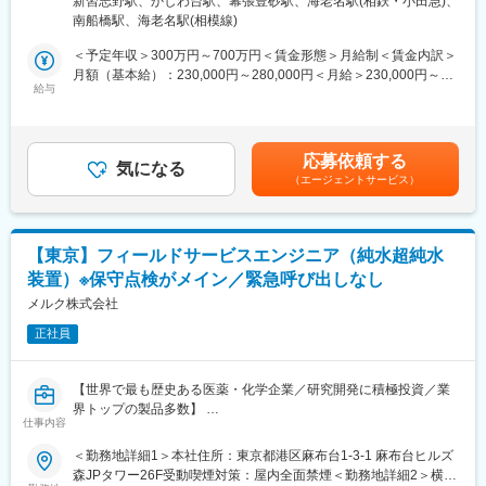
新習志野駅、かしわ台駅、幕張豊砂駅、海老名駅(相鉄・小田急)、
※建物に改変を加える業務はありません。
対策：その他（敷地内禁煙（屋外喫煙可能場所あり））変更の範
南船橋駅、海老名駅(相模線)
◇多様な製品への対応
囲：会社の定める事業所
パソコン、スマートフォン、テレビ、冷蔵庫、調理家電、エアコ
＜予定年収＞300万円～700万円＜賃金形態＞月給制＜賃金内訳＞
ンなど、幅広い製品を扱います。
月額（基本給）：230,000円～280,000円＜月給＞230,000円～
◇お客様対応
給与
280,000円＜昇給有無＞有＜残業手当＞有＜給与補足＞■経験やス
修理内容や見積もりの説明、完了後の動作確認など、丁寧なコミ
キルを考慮して決定します。■年収例： 年収500万円※入社1年目
ュニケーションが求められます。
メンバー（月給23万＋インセンティブ）賃金はあくまでも目安の
金額であり、選考を通じて上下する可能性があります。月給(月額)
応募依頼する
■入社後は本社で研修：
気になる
は固定手当を含めた表記です。
（エージェントサービス）
入社後、3ヶ月間は本社（神奈川）にて教育担当のもとでOJTを行
います。修理に必要な資格取得についてもこの期間に取得可能で
す。
【東京】フィールドサービスエンジニア（純水超純水
■当ポジションの魅力：
装置）※保守点検がメイン／緊急呼び出しなし
◎未経験から専門知識、技術が身につく
未経験からでも専門性の高い修理スキルを習得でき、スキルに応
メルク株式会社
じて収入もしっかり確保できます。
正社員
◎社会貢献につながる仕事
家電のリユースやエコロジーに直接貢献できる仕事です。
◎働きやすい環境
【世界で最も歴史ある医薬・化学企業／研究開発に積極投資／業
身用社員寮やマイカー通勤可など福利厚生も充実しており、安定
界トップの製品多数】
した環境で長く働けます。残業は月平均20時間程度です。
仕事内容
■業務内容：業界トップブランドのMilli-Qのメンテナンス、修理、
校正、バリデーション等の現場作業やMilli-Qのメンテナンスを行
＜勤務地詳細1＞本社住所：東京都港区麻布台1-3-1 麻布台ヒルズ
変更の範囲：会社の定める業務
っている販売店や協力会社エンジニアの改善提案/教育を担当いた
森JPタワー26F受動喫煙対策：屋内全面禁煙＜勤務地詳細2＞横浜