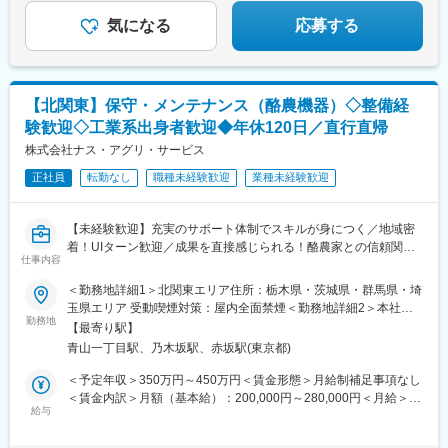
気になる
応募する
【北関東】保守・メンテナンス（酪農機器）◇整備経
験歓迎◇工業系出身者歓迎◆年休120日／直行直帰
株式会社ナス・アグリ・サービス
正社員
転勤なし
職種未経験歓迎
業種未経験歓迎
【未経験歓迎】充実のサポート体制でスキルが身につく／地域密
着！UIターン歓迎／成果を直接感じられる！酪農家との信頼関係
仕事内容
を築けるお仕事です
＜勤務地詳細1＞北関東エリア住所：栃木県・茨城県・群馬県・埼
◎未経験から手に職がつくお仕事です！溶接やフォークリフトの
玉県エリア 受動喫煙対策：屋内全面禁煙＜勤務地詳細2＞本社住
免許などの資格取得を支援しており、キャリアアップに繋がりま
勤務地
所：東京都港区赤坂8-7-1 ナスビルディング勤務地最寄駅：銀座線
【最寄り駅】
す。
／青山一丁目駅受動喫煙対策：屋内全面禁煙変更の範囲：会社の
青山一丁目駅、乃木坂駅、赤坂駅(東京都)
◎創業50年の信頼と選び抜かれた製品でお客様から選ばれる安定
定める事業所
企業です。
＜予定年収＞350万円～450万円＜賃金形態＞月給制補足事項なし
◎年間休日120日・残業なし（事業場外みなし労働制）・直行直
＜賃金内訳＞月額（基本給）：200,000円～280,000円＜月給＞
帰で働きやすい環境です。
給与
200,000円～280,000円＜昇給有無＞有＜残業手当＞無＜給与補足
＞■賞与あり（過去実績4.5ヶ月） ■出張手当、休日出勤手当あり
■業務概要