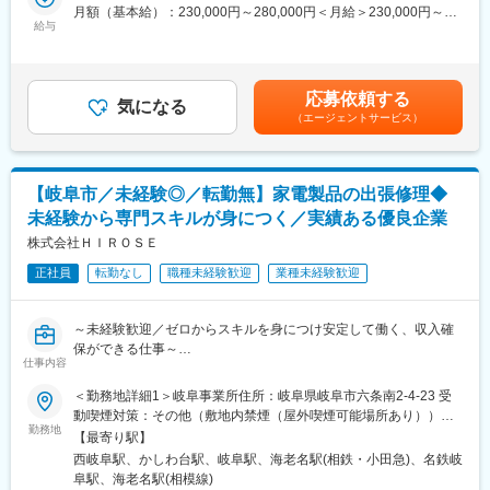
パソコン、スマートフォン、テレビ、冷蔵庫、調理家電、エアコ
なります。
月額（基本給）：230,000円～280,000円＜月給＞230,000円～
ンなど、幅広い製品を扱います。
給与
280,000円＜昇給有無＞有＜残業手当＞有＜給与補足＞■経験やス
◇お客様対応
■働き方
キルを考慮して決定します。■年収例： 年収500万円※入社1年目
修理内容や見積もりの説明、完了後の動作確認など、丁寧なコミ
◆所属は本社（埼玉県）ですが、出社義務はありません。基本的
メンバー（月給23万＋インセンティブ）賃金はあくまでも目安の
ュニケーションが求められます。
に社用車にて自宅から現場への直行直帰となります。
金額であり、選考を通じて上下する可能性があります。月給(月額)
応募依頼する
※修理に必要なパーツも自宅付近の運送会社に受け取りにて対応し
気になる
は固定手当を含めた表記です。
（エージェントサービス）
■入社後は本社で研修：
ます。
入社後、3ヶ月間は本社（神奈川）にて教育担当のもとでOJTを行
◆夜勤可能性について
います。修理に必要な資格取得についてもこの期間に取得可能で
飲食店が閉店後の対応になる可能性もあり、お客様状況によりま
す。
すが平均するt月2回ほど夜間の業務が発生することもございま
【岐阜市／未経験◎／転勤無】家電製品の出張修理◆
す。
未経験から専門スキルが身につく／実績ある優良企業
■当ポジションの魅力：
◆残業について
◎未経験から専門知識、技術が身につく
株式会社ＨＩＲＯＳＥ
残業は月平均35時間ほどとなりますが、お客様先での対応時間の
未経験からでも専門性の高い修理スキルを習得でき、スキルに応
合間は待機となることも多く、作業量自体はそこまで多くありま
正社員
転勤なし
職種未経験歓迎
業種未経験歓迎
じて収入もしっかり確保できます。
せん。
◎社会貢献につながる仕事
・17時以降の問い合わせは原則翌日対応としています。お休みの
家電のリユースやエコロジーに直接貢献できる仕事です。
際にはもちろん電話等かかってきません。
～未経験歓迎／ゼロからスキルを身につけ安定して働く、収入確
◎働きやすい環境
保ができる仕事～
身用社員寮やマイカー通勤可など福利厚生も充実しており、安定
変更の範囲：会社の定める業務
仕事内容
した環境で長く働けます。残業は月平均20時間程度です。
■業務内容：
＜勤務地詳細1＞岐阜事業所住所：岐阜県岐阜市六条南2-4-23 受
◇AV機器などの訪問修理および据付
動喫煙対策：その他（敷地内禁煙（屋外喫煙可能場所あり））＜
変更の範囲：会社の定める業務
お客様宅へ訪問し、故障診断から修理、据付作業までを担当しま
勤務地
勤務地詳細2＞本社住所：神奈川県綾瀬市早川2696-12 勤務地最寄
【最寄り駅】
す。
駅：相鉄線／かしわ台駅受動喫煙対策：その他（敷地内禁煙（屋
西岐阜駅、かしわ台駅、岐阜駅、海老名駅(相鉄・小田急)、名鉄岐
※建物に改変を加える業務はありません。
外喫煙可能場所あり））変更の範囲：会社の定める事業所
阜駅、海老名駅(相模線)
◇多様な製品への対応