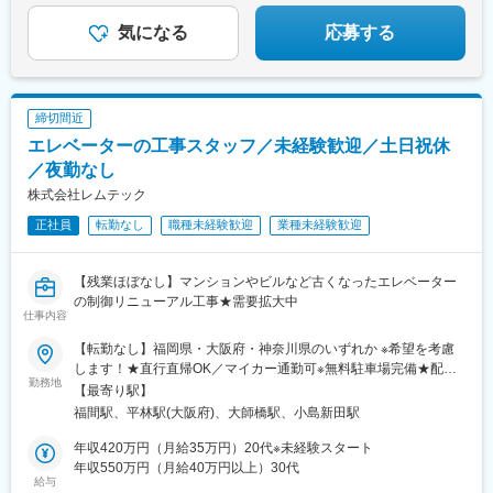
気になる
応募する
締切間近
エレベーターの工事スタッフ／未経験歓迎／土日祝休
／夜勤なし
株式会社レムテック
正社員
転勤なし
職種未経験歓迎
業種未経験歓迎
【残業ほぼなし】マンションやビルなど古くなったエレベーター
の制御リニューアル工事★需要拡大中
仕事内容
【転勤なし】福岡県・大阪府・神奈川県のいずれか ※希望を考慮
します！★直行直帰OK／マイカー通勤可※無料駐車場完備★配属
勤務地
先は希望を考慮いたします■本社■福岡県福津市宮司浜4-1-22■関
【最寄り駅】
西支店■大阪府大阪市住之江区平林南1-3-6■関東支店■神奈川県川
福間駅、平林駅(大阪府)、大師橋駅、小島新田駅
崎市川崎区殿町1-15-2※受動喫煙対策／オフィス内禁煙
年収420万円（月給35万円）20代※未経験スタート
年収550万円（月給40万円以上）30代
給与