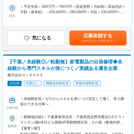
パソコン、スマートフォン、テレビ、冷蔵庫、調理家電、エアコ
＜予定年収＞300万円～700万円＜賃金形態＞月給制＜賃金内訳＞
ンなど、幅広い製品を扱います。
月額（基本給）：230,000円～280,000円＜月給＞230,000円～
◇お客様対応
給与
280,000円＜昇給有無＞有＜残業手当＞有＜給与補足＞■経験やス
修理内容や見積もりの説明、完了後の動作確認など、丁寧なコミ
キルを考慮して決定します。■年収例： 年収500万円※入社1年目
ュニケーションが求められます。
メンバー（月給23万＋インセンティブ）賃金はあくまでも目安の
金額であり、選考を通じて上下する可能性があります。月給(月額)
応募依頼する
■入社後は本社で研修：
気になる
は固定手当を含めた表記です。
（エージェントサービス）
入社後、3ヶ月間は本社（神奈川）にて教育担当のもとでOJTを行
います。修理に必要な資格取得についてもこの期間に取得可能で
す。
【千葉／未経験◎／転勤無】家電製品の出張修理◆未
■当ポジションの魅力：
経験から専門スキルが身につく／実績ある優良企業
◎未経験から専門知識、技術が身につく
未経験からでも専門性の高い修理スキルを習得でき、スキルに応
株式会社ＨＩＲＯＳＥ
じて収入もしっかり確保できます。
正社員
転勤なし
職種未経験歓迎
業種未経験歓迎
◎社会貢献につながる仕事
家電のリユースやエコロジーに直接貢献できる仕事です。
◎働きやすい環境
～未経験歓迎／ゼロからスキルを身につけ安定して働く、収入確
身用社員寮やマイカー通勤可など福利厚生も充実しており、安定
保ができる仕事～
した環境で長く働けます。残業は月平均20時間程度です。
仕事内容
■業務内容：
＜勤務地詳細1＞千葉事業所住所：千葉県習志野市茜浜2-6-2 ウィ
変更の範囲：会社の定める業務
◇AV機器などの訪問修理および据付
ストロン(株)本社ビル新館4F受動喫煙対策：その他（敷地内禁煙
お客様宅へ訪問し、故障診断から修理、据付作業までを担当しま
勤務地
（屋外喫煙可能場所あり））＜勤務地詳細2＞本社住所：神奈川県
【最寄り駅】
す。
綾瀬市早川2696-12 勤務地最寄駅：相鉄線／かしわ台駅受動喫煙