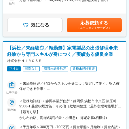
業務の流れや取り扱う商品の特徴について座学で学びます。
◎お客様から直接連絡無し
給与
67,000円～81,000円（固定残業時間45時間0分/月）超過した時間
その後、西日本サービスセンター（大阪府吹田市）と本社でのサ
外労働の残業手当は追加支給＜月給＞257,000円～311,000円（一
ービス同行研修で実際の機械の組み立てから分解を行い、修理方
■業務内容
律手当を含む）＜昇給有無＞有＜残業手当＞有＜給与補足＞■賞与
法や現場感などを掴んでいただきます。入社3～6ヶ月程度で研修
社用車で自宅から1日4～5件程度を訪問し、約60～90分で修理箇
実績：年2～3回（決算賞与支給の実績あり）賃金はあくまでも目
は終了し、独り立ちを目指して頂きます。
所を特定、修理を実施します。自身で判断がつかない場合などは
応募依頼する
気になる
安の金額であり、選考を通じて上下する可能性があります。月給
サポートするのでご安心ください。
（エージェントサービス）
(月額)は固定手当を含めた表記です。
■働き方
＜対応客先＞
＜直行直帰可能！＞
ホテルやレストラン、大手チェーン店（カフェ・ファミレス）な
出社義務はありません。基本的にサービスカーによる自宅から現
ど様々な飲食店に向かっていただきます。
場への直行直帰となります。
【浜松／未経験◎／転勤無】家電製品の出張修理◆未
※ハイエースクラスの社用車を貸与の上、自宅近くの駐車場を会社
※自宅を拠点に客先へ訪問することになりますので、会社への出社
で借り上げます。
経験から専門スキルが身につく／実績ある優良企業
は必要最低限です。
＜案件アサインについて＞
株式会社ＨＩＲＯＳＥ
※修理に必要なパーツも自宅付近の運送会社に受け取りにて対応し
別部隊のコールセンター部隊が案件をお客様から受注し、社内管
ます。
理システムを使用して案件アサインされます。先方と連絡を取り
正社員
転勤なし
職種未経験歓迎
業種未経験歓迎
訪問、修理を行っていただきます。
＜ワークライフバランスが整う＞
9時～18時が対応時間ですが、17時以降の問い合わせは原則翌日
～未経験歓迎／ゼロからスキルを身につけ安定して働く、収入確
■入社後の研修について
対応としています。
保ができる仕事～
（1）入社後約2週間：本社（埼玉県春日部市）にて社内の業務の
仕事内容
流れや取り扱う商品の特徴についての座学の研修がございます
変更の範囲：会社の定める業務
■業務内容：
※遠方からの場合は会社でホテルを取って滞在いただきます。
＜勤務地詳細1＞静岡事業所住所：静岡県 浜松市中央区 篠原町
◇AV機器などの訪問修理および据付
（2）本社研修後1～2か月ほど：西日本サービスセンター（大阪
9508-1 受動喫煙対策：その他（敷地内禁煙（屋外喫煙可能場所あ
お客様宅へ訪問し、故障診断から修理、据付作業までを担当しま
府吹田市）にてサービス同行研修を行います。実際の機械の組み
勤務地
り））＜勤務地詳細2＞本社住所：神奈川県綾瀬市早川2696-12 勤
【最寄り駅】
す。
立てから分解を行い、修理方法や現場対応方法を学びます。
務地最寄駅：相鉄線／かしわ台駅受動喫煙対策：その他（敷地内
かしわ台駅、海老名駅(相鉄・小田急)、海老名駅(相模線)
※建物に改変を加える業務はありません。
※遠方からの場合は会社でマンスリーマンションを借ります。
禁煙（屋外喫煙可能場所あり））変更の範囲：会社の定める事業
◇多様な製品への対応
（3）入社3～6ヶ月まではOJT方式で研修を行いその後独り立ちと
所
＜予定年収＞300万円～700万円＜賃金形態＞月給制＜賃金内訳＞