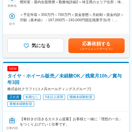
していただきます。
煙対策：屋内全面禁煙＜勤務地詳細2＞埼玉県のエリア住所：埼玉
勤務地
県（直行直帰） 受動喫煙対策：屋内全面禁煙＜勤務地詳細3＞神
◎現場直行直帰で出社義務なし
奈川県エリア住所：神奈川県 受動喫煙対策：屋内全面禁煙変更の
＜予定年収＞350万円～700万円＜賃金形態＞月給制＜賃金内訳＞
◎座学＋機械組み立ての手厚い研修
範囲：会社の定める事業所
月額（基本給）：187,000円～193,000円固定残業手当/月：
◎お客様から直接連絡無し
給与
66,000円（固定残業時間45時間0分/月）超過した時間外労働の残
業手当は追加支給＜月給＞253,000円～259,000円（一律手当を含
■業務内容
む）＜昇給有無＞有＜残業手当＞有＜給与補足＞■賞与実績：年2
社用車で自宅から1日4～5件程度を訪問し、約60～90分で修理箇
～3回（決算賞与支給の実績あり）※24時間修理完了率、無償率・
所を特定、修理を実施します。自身で判断がつかない場合などは
応募依頼する
気になる
有償率などの行動指標をもとに支給■各種インセンティブあり（洗
サポートするのでご安心ください。
（エージェントサービス）
剤の定期購入契約数や機器レンタル契約数、見積提出件数など実
＜対応客先＞
績に応じて）賃金はあくまでも目安の金額であり、選考を通じて
ホテルやレストラン、大手チェーン店（カフェ・ファミレス）な
上下する可能性があります。月給(月額)は固定手当を含めた表記で
ど様々な飲食店に向かっていただきます。
す。
NEW
※ハイエースクラスの社用車を貸与の上、自宅近くの駐車場を会社
で借り上げます。
タイヤ・ホイール販売／未経験OK／残業月10h／賞与
＜案件アサインについて＞
年3回
別部隊のコールセンター部隊が案件をお客様から受注し、社内管
株式会社クラフト(コメ兵ホールディングスグループ)
理システムを使用して案件アサインされます。先方と連絡を取り
訪問、修理を行っていただきます。
正社員
転勤なし
5名以上採用
職種未経験歓迎
業種未経験歓迎
■入社後の研修について
（1）入社後約2週間：本社（埼玉県春日部市）にて社内の業務の
流れや取り扱う商品の特徴についての座学の研修がございます
【車好きが活きるカスタム提案】お客様と一緒に「理想の一台」
※遠方からの場合は会社でホテルを取って滞在いただきます。
をつくり上げていく仕事です。
（2）本社研修後1～2か月ほど：西日本サービスセンター（大阪
仕事内容