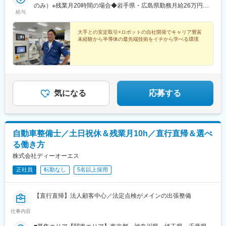
ます。※勤務地近隣のみで勤務できる配属先や、出張のない働き方
のみ）※残業月20時間の場合◆岩手県・広島県勤務月給26万円～
給与
も可能です。※配属状況やタイミングにより、ご希望の勤務地に添
32万円＋各種手当＋賞与年2回◆神奈川県勤務月給24万円～30万
えない場合があります。受動喫煙対策：オフィス内禁煙
円＋各種手当＋賞与年2回◆山梨県勤務月給25万円～28万5,000円
＋各種手当＋賞与年2回◆愛知県勤務月給23万円～26万5,000円＋
大手との安定取引×ロボットの自社開発でキャリア豊富
未経験から半導体の最先端技術をイチから学べる環境
各種手当＋賞与年2回◆三重県勤務月給26万円～31万円＋各種手
当＋賞与年2回◆京都府勤務月給26万円～30万円＋各種手当＋賞
与年2回◆山口県・熊本県勤務月給20万円～＋各種手当＋賞与年2
回※各地域とも、スキル・経験・能力を考慮して決定します◆鹿児
島県勤務月給17万5,000円～20万円＋各種手当＋賞与年2回
気になる
応募する
自動車整備士／土日祝休＆残業月10h／直行直帰＆選べ
る働き方
株式会社ディーオーエス
正社員
転勤なし
5名以上採用
【直行直帰】法人顧客中心／法定点検がメインの出張整備
仕事内容