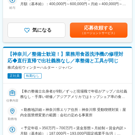
管理職候補として顧客対応だけでなく、既存顧客へのシステム提
月額（基本給）：400,000円～600,000円＜月給＞400,000円～
ードする経験を積むことができます。
案まで幅広くご担当いただきます。
給与
600,000円＜昇給有無＞有＜残業手当＞無＜給与補足＞※年収は、
年齢・経験に応じて検討します。■昇給：年1回（4月）賃金はあ
変更の範囲：会社の定める業務
■採用背景：
くまでも目安の金額であり、選考を通じて上下する可能性があり
売り上げ拡大のための増員募集です。
ます。月給(月額)は固定手当を含めた表記です。
応募依頼する
気になる
（エージェントサービス）
■同社の製品の使用業界
同社製品は印刷業界だけでなく、製造業全般で活用されておりま
す。
【印刷／パッケージ業界】
【神奈川／整備士歓迎！】業務用食器洗浄機の修理対
ラベル、シール、紙器、軟包装材、帳票など
応◆直行直帰で出社義務なし／車整備と工具が同じ
【電子、半導体関連】
電子基板・配線パターン検査
株式会社ウィンターハルター・ジャパン
【自動車、電子部品】
正社員
転勤なし
部品外観や印字品質の検査
【医薬品、ライフサイエンス】
錠剤・カプセルの外観検査など
【車の整備士出身者が9割／ずっと現場職で年収がアップ／出社義
【食品、化粧品、容器】
務なし・手厚い研修／アジアアメリカではトップシェア率の食器
ボトル・容器・フィルム等の外観検査
仕事内容
用洗浄機メーカー】
【カード、樹脂、成形品】
◎自宅から現場への直行直帰で出社義務なし！
＜勤務地詳細＞神奈川県エリア住所：神奈川県 受動喫煙対策：屋
PETカード・成形品の印刷・外観検査
◎座学＋機械組み立て分解の研修があり手厚いフォロー
内全面禁煙変更の範囲：会社の定める事業所
◎車整備の工具と同じものを使用し、お客様説明も車整備後のお
勤務地
■業務詳細：
渡し時と似ておりご活躍いただけます！
顧客からの問い合わせを受け、1日1～3件訪問し対応いただきま
＜予定年収＞350万円～700万円＜賃金形態＞月給制＜賃金内訳＞
◎コールセンターが別部署にいる為、取引先から直接ご連絡はな
す。
月額（基本給）：187,000円～193,000円固定残業手当/月：
く、突発的なトラブルもございません