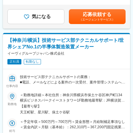
昇給有無＞有＜残業手当＞有＜給与補足＞※年収内訳：月給×12ヶ
月＋業績賞与※業績賞与：会社業績に連動／平均４ヶ月分(年間)※
＼＼ 働きやすさ◎ ライフイベントに合わせて就業可能！ ／
残業手当は実残業時間に合わせて1分単位で支給します。記載の想
応募依頼する
／
気になる
定年収は月20時間分の残業代込みの年収を想定しております。賃
（エージェントサービス）
◇基本土日祝休み・残業20ｈ程・フレックスタイム制あり。
金はあくまでも目安の金額であり、選考を通じて上下する可能性
◇年間休日129日、平均有給取得日数10.4日（業界平均よりも多
があります。月給(月額)は固定手当を含めた表記です。
い日数です）
◇元請のため、現場の常駐管理は協力会社にお願いをしており、
【神奈川/横浜】技術サービス部テクニカルサポート/世
内勤業務が7割程となっています。
界シェアNo.1の半導体製造装置メーカー
◇対象物件がマンションのため、夜勤はありません。
※月に数回、土日開催の理事会・総会に出席する場合があります。
イーヴィグループジャパン株式会社
その際は、平日に振替休日を取得していただきます。
正社員
転勤なし
■入社後の研修について
入社後はマンション管理に関する基礎知識をはじめとした、座学
技術サービス部テクニカルサポートの業務：
の研修を受けていただきます。
■電話、メールなどによる案件の一次受付、案件管理システムへの
その後、弊社システムを使用した見積り作成方法などの研修を実
仕事内容
入力とステータス管理・更新（お客様からの修理、点検、操作メ
施、各支店へ配属後はOJTで教育を行います。
ンテナンス依頼に関する内容を社内の「テクニカルサポートエン
＜勤務地詳細＞本社住所：神奈川県横浜市保土ケ谷区神戸町134
中途入社者向けの研修プログラムを設け、配属先により支援体制
ジニア」」「サービスエンジニア」と顧客の間に立って、取りま
横浜ビジネスパークイーストタワー1F勤務地最寄駅：JR横須賀線
に差が出ない仕組みづくりをしています。
とめます。）
勤務地
／保土ヶ谷駅受動喫煙対策：屋内全面禁煙変更の範囲：無
【最寄り駅】
■社内向け報告書作成、打ち合わせ議事録作成
■キャリアイメージ
天王町駅、星川駅、保土ケ谷駅
■管理帳票類の作成・更新（部内に所属するエンジニアのスケジュ
マンションの修繕工事を通じて、建築・電気・配管設備など建物
ール管理含む）
＜予定年収＞500万円～700万円＜賃金形態＞月給制補足事項なし
に関する幅広い知識の習得が可能です。
■技術関連資料の和訳・英訳
＜賃金内訳＞月額（基本給）：262,310円～367,200円固定残業手
将来的には、管理職を目指すこと、本社で会社としての技術部門
■エンジニアが現場作業を行うための準備などサポート業務
給与
当/月：50,190円～70,300円（固定残業時間25時間0分/月）超過し
の方針策定や管理をすること、社内公募制度（要件あり）により