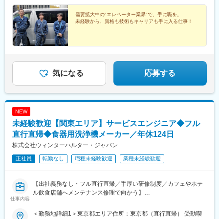
需要拡大中の"エレベーター業界"で、手に職を。
未経験から、資格も技術もキャリアも手に入る仕事！
気になる
応募する
NEW
未経験歓迎【関東エリア】サービスエンジニア◆フル
直行直帰◆食器用洗浄機メーカー／年休124日
株式会社ウィンターハルター・ジャパン
正社員
転勤なし
職種未経験歓迎
業種未経験歓迎
【出社義務なし・フル直行直帰／手厚い研修制度／カフェやホテ
ル飲食店舗へメンテナンス修理で向かう】
仕事内容
業務用食器洗浄機を手掛ける当社にて、担当エリア内のお客様先
へサービスエンジニアとして向かい、メンテナンス・修理業務を
＜勤務地詳細1＞東京都エリア住所：東京都（直行直帰） 受動喫