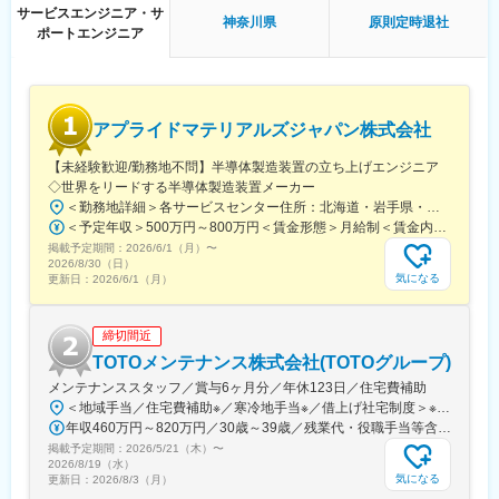
三国駅、阿波座駅、南港東駅、中之島駅、四ツ橋駅、西三荘駅、
サービスエンジニア・サ
神奈川県
原則定時退社
西中島南方駅、西梅田駅、本町駅、南森町駅、神戸駅(兵庫県)、尼
ポートエンジニア
崎駅(東海道本線)、御崎公園駅、医療センター駅、西宮駅(ＪＲ
線)、明石駅、林崎松江海岸駅、京都駅、西院駅(阪急線)、長岡京
駅、大宮駅(京都府)、西大路駅、上鳥羽口駅、十条駅(京都府・近
鉄線)、向日町駅、淀駅、烏丸御池駅、六番町駅、北岡崎駅、今池
アプライドマテリアルズジャパン株式会社
駅(愛知県)、ナゴヤドーム前矢田駅、高蔵寺駅、柏森駅、知立駅、
大府駅、鶴舞駅、栄駅(愛知県)、金山駅(愛知県)、伏見駅(愛知
【未経験歓迎/勤務地不問】半導体製造装置の立ち上げエンジニア
県)、豊橋駅、大曽根駅、矢場町駅、藤が丘駅(愛知県)、刈谷駅、
◇世界をリードする半導体製造装置メーカー
千種駅、小牧原駅、東刈谷駅、土橋駅(愛知県)、新栄町駅(愛知
＜勤務地詳細＞各サービスセンター住所：北海道・岩手県・山形県・茨城県・東京都・千葉県・神奈川県・愛知県・富山県 長野県・京都府・大阪府・広島県・大分県・長崎県・熊本県受動喫煙対策：敷地内喫煙可能場所あり変更の範囲：会社の定める事業所
県)、日進駅(愛知県)、二川駅、丸の内駅(愛知県)、春日井駅(中央
＜予定年収＞500万円～800万円＜賃金形態＞月給制＜賃金内訳＞月額（基本給）：320,000円～480,000円＜月給＞320,000円～480,000円＜昇給有無＞有＜残業手当＞有＜給与補足＞※上記は予定でありスキル年齢に応じて変動がございます。※出張のための移動費、宿泊費は会社負担です。※出張手当4,000円/日が給与とは別に支給されます。※モデル年収例年収721万円 ／ 30歳 ／月給39.8万円＋業績連動インセンティブ＋諸手当賃金はあくまでも目安の金額であり、選考を通じて上下する可能性があります。月給(月額)は固定手当を含めた表記です。
本線)、東名古屋港駅、三河豊田駅、国府宮駅、国際センター駅、
掲載予定期間：
小牧口駅、常滑駅、岩倉駅(愛知県)、三郷駅(愛知県)、三河安城
2026/6/1（月）
〜
2026/8/30（日）
駅、稲沢駅、安城駅、共和駅、藤川駅、乙川駅、新金谷駅、三島
気になる
更新日：
2026/6/1（月）
駅、掛川駅、新富士駅(静岡県)、藤枝駅、博多駅、小倉駅(福岡
県)、天神駅、呉服町駅(福岡県)、赤坂駅(福岡県)、天神南駅、渡辺
通駅、熊本駅、スタジアムシティサウス駅、いわき駅、金沢駅、
締切間近
長野駅、福井駅、岡山駅、松山市駅、福山駅、広島駅、横川駅(広
TOTOメンテナンス株式会社(TOTOグループ)
島県)、中電前駅、呉駅、勝田駅、日立駅、大甕駅、常陸多賀駅、
メンテナンススタッフ／賞与6ヶ月分／年休123日／住宅費補助
佐和駅、研究学園駅、宇都宮駅、小山駅、太田駅(群馬県)、中央前
＜地域手当／住宅費補助※／寒冷地手当※／借上げ社宅制度＞※住宅費補助、寒冷地手当は対象者に限ります。【募集勤務地】■長野ＳＴ■東東京ＳＴ■南東京ＳＴ■富山ＳＴ■名北ＳＴ■広島ＳＴ■横浜ＳＣ■松戸ＳＴ■千葉ＳＴ※ご希望の勤務地を考慮します。
橋駅、新前橋駅、苫小牧駅、さっぽろ駅、青森駅、秋田駅、長岡
年収460万円～820万円／30歳～39歳／残業代・役職手当等含む 年収300万円～620万円／22歳～29歳／残業代・役職手当等含む
駅、近鉄四日市駅、大和西大寺駅、鳥取駅、松江駅、下関駅、徳
掲載予定期間：
島駅、高松駅(香川県)、高知駅、佐賀駅、大分駅、宮崎駅、鹿児島
2026/5/21（木）
〜
2026/8/19（水）
中央駅、彦根駅、新宿西口駅、立川駅、千葉駅、あおば通駅、西
気になる
更新日：
2026/8/3（月）
松本駅、新静岡駅、第一通り駅、新豊田駅、名古屋駅、名鉄岐阜