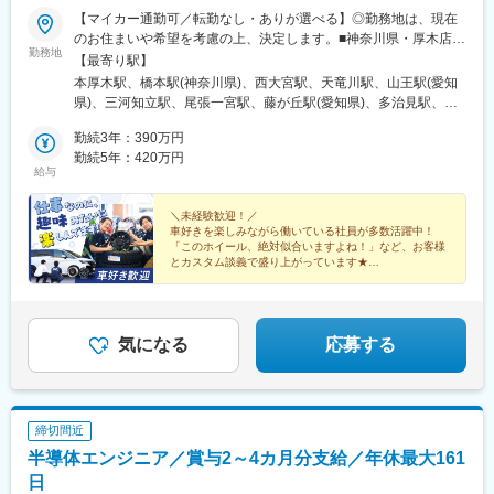
府吹田市）にてサービス同行研修を行います。実際の機械の組み
【マイカー通勤可／転勤なし・ありが選べる】◎勤務地は、現在
立てから分解を行い、修理方法や現場対応方法を学びます。
のお住まいや希望を考慮の上、決定します。■神奈川県・厚木店
※遠方からの場合は会社でマンスリーマンションを借ります。
勤務地
（厚木市） ・相模原店（相模原市）■埼玉県・U-ICHIBAN 大宮
【最寄り駅】
（3）入社3～6ヶ月まではOJT方式で研修を行いその後独り立ちと
バイパス店（さいたま市）■静岡県・浜松店（浜松市） ■愛知
なります。
本厚木駅、橋本駅(神奈川県)、西大宮駅、天竜川駅、山王駅(愛知
県・中川店（名古屋市）・知立店（知立市）・一宮店（一宮
県)、三河知立駅、尾張一宮駅、藤が丘駅(愛知県)、多治見駅、川
市）・尾張旭店（尾張旭市）■岐阜県・岐阜長良店（岐阜市）・多
■働き方
越富洲原駅、柳駅、美濃青柳駅
治見店（多治見市）・U-ICHIBAN 大垣店（大垣市）■三重県・四
勤続3年：390万円
◆所属は本社（埼玉県）ですが、出社義務はありません。基本的
日市店（四日市市）・鈴鹿店（鈴鹿市）受動喫煙対策：屋内禁煙
勤続5年：420万円
に社用車にて自宅から現場への直行直帰となります。
給与
※修理に必要なパーツも自宅付近の運送会社に受け取りにて対応し
ます。
＼未経験歓迎！／
◆夜勤可能性について
車好きを楽しみながら働いている社員が多数活躍中！
飲食店が閉店後の対応になる可能性もあり、お客様状況によりま
「このホイール、絶対似合いますよね！」など、お客様
すが平均するt月2回ほど夜間の業務が発生することもございま
とカスタム談義で盛り上がっています★
す。
＼働きやすさも◎／
◆残業について
■毎年必ず昇給！賞与年3回
残業は月平均35時間ほどとなりますが、お客様先での対応時間の
■残業月平均10h
合間は待機となることも多く、作業量自体はそこまで多くありま
■転勤なし・ありが選べる
気になる
応募する
せん。
・17時以降の問い合わせは原則翌日対応としています。お休みの
際にはもちろん電話等かかってきません。
締切間近
変更の範囲：会社の定める業務
半導体エンジニア／賞与2～4カ月分支給／年休最大161
日