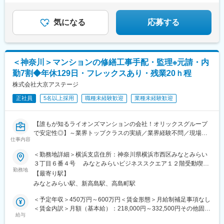
気になる
応募する
＜神奈川＞マンションの修繕工事手配・監理※元請・内
勤7割◆年休129日・フレックスあり・残業20ｈ程
株式会社大京アステージ
正社員
5名以上採用
職種未経験歓迎
業種未経験歓迎
【誰もが知るライオンズマンションの会社！オリックスグループ
で安定性◎】～業界トップクラスの実績／業界経験不問／現場常
仕事内容
駐・夜勤なし！7割がオフィスワーク／年休129日・残業20h程・
フレックスあり～
＜勤務地詳細＞横浜支店住所：神奈川県横浜市西区みなとみらい
３丁目６番４号 みなとみらいビジネススクエア１２階受動喫煙
■業務詳細
勤務地
対策：屋内全面禁煙変更の範囲：会社の定める事業所
【最寄り駅】
ライオンズマンションを中心に、建築や設備のメンテナンス工事
みなとみらい駅、新高島駅、高島町駅
における下記業務をお任せします。
・工事見積書および工事完了報告書の作成
＜予定年収＞450万円～600万円＜賃金形態＞月給制補足事項なし
・スポットで現場をまわり、点検や工事状況の進捗確認
＜賃金内訳＞月額（基本給）：218,000円～332,500円その他固定
・協力会社への改善指示
給与
手当/月：22,000円～76,000円＜月給＞240,000円～408,500円＜
・理事会、総会に出席して工事内容の説明