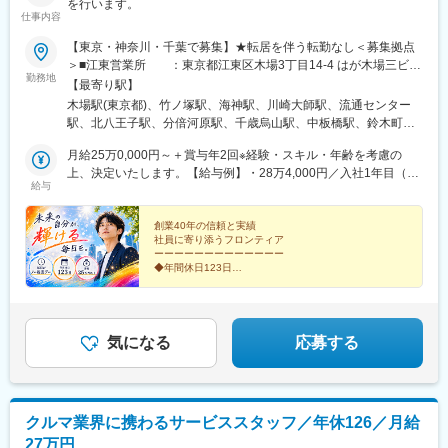
ただきます。
を行います。
仕事内容
・海外トレーニングにも参加する場合があります。
*使用するマニュアル/資料は英語です。
【東京・神奈川・千葉で募集】★転居を伴う転勤なし＜募集拠点
■業界で有名なメルクのライフサイエンス事業：
＞■江東営業所 ：東京都江東区木場3丁目14-4 はが木場三ビル
世界60拠点で20,000人の社員が所属しております。メルクの製品
勤務地
■足立営業所 ：東京都足立区竹の塚1-27-1■船橋営業所 ：
【最寄り駅】
は、研究室の純水・超純水装置システムや、薬剤を製造するため
千葉県船橋市海神町2丁目3-17 メゾン海神 101■川崎東営業所 ：
木場駅(東京都)、竹ノ塚駅、海神駅、川崎大師駅、流通センター
の遺伝子編集ツール、抗体、細胞株、エンドツーエンドのシステ
神奈川県川崎市川崎区中瀬2-2-1■大田営業所 ：東京都大田区
駅、北八王子駅、分倍河原駅、千歳烏山駅、中板橋駅、鈴木町
ムなど30万点におよびます。試薬の分野では、30万品目以上の製
平和島1-2-30 センコー平和島PDセンター3F■八王子営業所 ：東
駅、大森海岸駅、府中本町駅、大山駅(東京都)、東門前駅
品があり、常に年間100以上の品目を入れ替えるなど研究者から
京都八王子市高倉町4-11■府中営業所 ：東京都府中市片町3-
月給25万0,000円～＋賞与年2回※経験・スキル・年齢を考慮の
評判が良く、「試薬のメルク」として認知されています。
33-2■世田谷営業所 ：東京都世田谷区粕谷4-18-4-1F■板橋営業
上、決定いたします。【給与例】・28万4,000円／入社1年目（内
給与
所 ：東京都板橋区仲町22-11
訳：月給25万0,000円＋残業代3万4,000円）・30万6,000円／入社
変更の範囲：会社の定める業務
1年目（内訳：月給25万0,000円＋家族手当8,000円＋住宅手当1万
7,000円＋残業代3万1,000円）
創業40年の信頼と実績
社員に寄り添うフロンティア
ーーーーーーーーーーーーー
◆年間休日123日
◆完休2日制＆基本土日祝休み
◆毎日がノー残業デー
◆賞与平均72万円（昨年実績）
◆月給25万円以上＋残業代は1分単位
◆長距離運転なし
気になる
応募する
クルマ業界に携わるサービススタッフ／年休126／月給
27万円