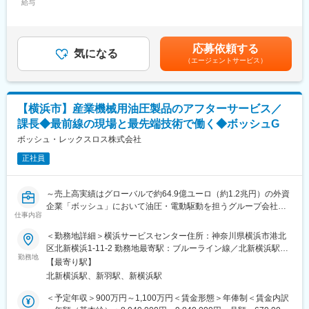
■業務内容：
給与
～600,000円（12分割）＜昇給有無＞有＜残業手当＞無＜給与補
・Intesisのリモートマネジメントおよびエンドユーザーへの製品
足＞■インセンティブボーナス：年1回支給 1~12月のKPIの達成
の技術サポート業務
率に応じて翌年2月に支給(試用期間中は対象外）■昇給：年1回 1
・販売代理店向けトレーニング
月に支給賃金はあくまでも目安の金額であり、選考を通じて上下
応募依頼する
・製品責任部署（スペイン）との連携（問合せ、打合せ、交渉な
気になる
する可能性があります。月給(月額)は固定手当を含めた表記です。
（エージェントサービス）
ど）
・国内営業チームと連携した顧客へのプロモーション活動
【当社の魅力】
【横浜市】産業機械用油圧製品のアフターサービス／
●産業用機器向け通信技術を提供する世界的なリーディングカンパ
課長◆最前線の現場と最先端技術で働く◆ボッシュG
ニーとして、デバイスと主要な産業用ネットワーク・プロトコル
との接続を実現する
ボッシュ・レックスロス株式会社
信頼性の高いソリューションなどを提供するメーカーであり、平
正社員
均成長率20％を超えを続けるグローバルサプライヤーです。
●FA用通信機器は、企業の生産性向上（産業のロボット化含む）
の為、より多くの需要が見込まれております。
～売上高実績はグローバルで約64.9億ユーロ（約1.2兆円）の外資
●企業風土としては、在宅勤務を導入しつつFika（スウェーデンの
企業「ボッシュ」において油圧・電動駆動を担うグループ会社～
ティータイムの慣習）による従業員間のコミュニケーションの場
仕事内容
もあります。
■業務内容：
＜勤務地詳細＞横浜サービスセンター住所：神奈川県横浜市港北
●月の平均残業時間は20時間以下。土日や深夜のサポート対応も
本ポジションでは、日本市場におけるヘグランドブランド（油圧
区北新横浜1-11-2 勤務地最寄駅：ブルーライン線／北新横浜駅受
無いため、仕事とプライべ－トの切り替えができ、充実したワー
駆動システム）のプレイングマネジャーとして、サービス部門お
勤務地
動喫煙対策：屋内全面禁煙変更の範囲：会社の定める事業所（リ
クライフバランスを保てる職場環境です。
【最寄り駅】
よび人材をリードし、サービス・アフターマーケットビジネスを
モートワーク含む）
●少数精鋭ながらアットホームな雰囲気があり、フラットな組織構
北新横浜駅、新羽駅、新横浜駅
成長させることを期待しております。
成です。
＜予定年収＞900万円～1,100万円＜賃金形態＞年俸制＜賃金内訳
■業務詳細：