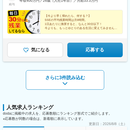
利厚生も充実しています※最終的な就業先は、希望・スキル・経験
年収400万円／26歳（入社1年目）／月給33.3万円
なろう四日市駅、岐阜駅、富山駅、北鉄金沢駅、草津駅(滋賀県)、
給与
■働き方
を考慮し決定します【勤務先企業例】◎自動車・自動車部品トヨ
烏丸駅、梅田駅(地下鉄)、三ノ宮駅、和歌山市駅、姫路駅、岡山駅
・作業は日中から夕方が中心で、夜間の呼び出しはなく、不規則
タ自動車／日産自動車／本田技研工業／デンソー／アイシン◎情
前駅、紙屋町西駅、新山口駅、薬院駅、平和通駅、めがね橋駅、
な勤務にはなりません。緊急時の土日作業には代休を取得いただ
報端末・家電日立製作所／東芝／三菱電機／パナソニック／富士
【今より早く帰れたら、何する？】
水道町駅、郡山駅(福島県)、甲府駅、盛岡駅、大街道駅、新潟駅、
SSEの平均残業時間は月9時間。
きます。
通◎航空・宇宙IHI／三菱重工業／川崎重工業受動喫煙対策：敷地
天文館通駅、東京駅、神田駅(東京都)、三鷹駅、赤坂駅(東京都)、
1日あたりに換算すると、なんと30分以下！
・社用車による直行直帰が基本です。栃木を拠点に東北～東海・
内原則禁煙（就業先によっては喫煙所有）
東池袋駅、茅場町駅、六本木駅、東新宿駅、池袋駅、日本橋駅(東
今よりも、もっとゆとりのある生活に変えてみません
北陸までを日帰りまたは泊まり（月10日程度）で訪問します。
か？
京都)、錦糸町駅、目黒駅、渋谷駅、品川駅、神谷町駅、大塚駅(東
京都)、上野駅、新宿三丁目駅、大手町駅(東京都)、中野駅(東京
★研修＆専任担当のフォロー充実
■組織構成
都)、八丁堀駅(東京都)、有楽町駅、蒲田駅、中野坂上駅、東京テ
★未経験スタートの先輩多数
・技術職は全国で6名。関東エリアでは経験豊富なスタッフのも
レポート駅、豊洲駅、御茶ノ水駅、五反田駅、飯田橋駅、恵比寿
気になる
応募する
と、実務を通じて技術を習得できます。
駅、田町駅(東京都)、御徒町駅、東陽町駅、虎ノ門駅、西新宿駅、
・営業メンバーも含めた全体会議や大規模な工事対応など、他部
市ケ谷駅、半蔵門駅、初台駅、日の出駅(東京都)、浅草駅、大崎
署と協力する機会も多く、コミュニケーションを取りやすい職場
駅、三田駅(東京都)、後楽園駅、高田馬場駅、両国駅、神保町駅、
です。
水道橋駅、九段下駅、荻窪駅、亀戸駅、秋葉原駅、汐留駅、葛西
駅、藤沢駅、川崎駅、新高島駅、新横浜駅、愛甲石田駅、戸塚
さらに3件読み込む
変更の範囲：会社の定める業務
駅、湘南台駅、天王町駅、武蔵小杉駅、南橋本駅、桜木町駅、南
林間駅、鶴見駅、新川崎駅、武蔵新城駅、小田原駅、善行駅、天
空橋駅、ＹＲＰ野比駅、新百合ケ丘駅、相原駅、京急新子安駅、
海老名駅(相鉄・小田急)、新杉田駅、鴨居駅、葭川公園駅、海浜幕
張駅、船橋駅、柏駅、八千代台駅、八幡宿駅、土気駅、蘇我駅、
木更津駅、千葉みなと駅、新習志野駅、佐倉駅、松戸駅、西船橋
人気求人ランキング
駅、さいたま新都心駅、川越駅、熊谷駅、浦和駅、狭山市駅、南
dodaに掲載中の求人を、応募数順にランキング形式でご紹介します。
越谷駅、川口駅、東所沢駅、和光市駅、朝霞台駅、新越谷駅、久
※応募数が同数の場合は、新着順に表示しています。
喜駅、武蔵浦和駅、春日部駅、大阪駅、京橋駅(大阪府)、ＪＲ難波
更新日：
2026/8/8（土）
駅、門真市駅、淀屋橋駅、北浜駅(大阪府)、肥後橋駅、江坂駅、東