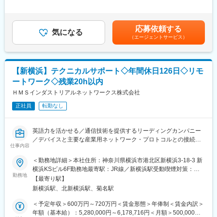
■エンジニアのトラベルアレンジ
た時間外労働の残業手当は追加支給＜月給＞312,500円～437,500
技術分野以外へのキャリアチェンジなど、様々なビジョンを描く
■その他、部署のサポート業務全般
円（一律手当を含む）＜昇給有無＞有＜残業手当＞有＜給与補足
ことが可能です。
＞※経験、能力を考慮の上、同社規定により決定します。■昇給：
応募依頼する
■所属部署構成：フィールドサービスエンジニア１６名、テクニカ
気になる
年1回（4月）■賞与：年2回（6月、12月）■16/基本年給 = 月固定
◇参考 企業公式見解
（エージェントサービス）
ルサポートエンジニア２名
給■モデル年収:30歳年収700万円(月収43万円以上＋賞与4ヶ月)
https://kai-z.net/companies/daikyo-astage/
（業績連動特別賞与 過去10年来実績あり）賃金はあくまでも目安
【トレーニング】
の金額であり、選考を通じて上下する可能性があります。月給(月
変更の範囲：会社の定める業務
入社後は、案件管理システムの運用方法、装置関連の基礎知識、
額)は固定手当を含めた表記です。
【新横浜】テクニカルサポート◇年間休日126日◇リモ
部内業務フローをOJTで習得いただきます。必要に応じて、オー
ートワーク◇残業20h以内
ストリア本社とのやり取りに必要な英語スキル向上のため、オン
ライン英会話受講補助も利用可能です。
ＨＭＳインダストリアルネットワークス株式会社
正社員
転勤なし
テクニカルサポートエンジニアが所属する技術サービス部のエン
ジニアは半導体に留まらず様々な業界出身者が活躍する部署で
す。どんなバックグラウンドの方もやる気次第で必ず成果に繋が
英語力を活かせる／通信技術を提供するリーディングカンパニー
り、また会社の成長を一緒に楽しむことができることが同社で働
／デバイスと主要な産業用ネットワーク・プロトコルとの接続を
く上での何よりの醍醐味です。
仕事内容
実現する信頼性の高いソリューションなどを提供するメーカー
お客様と直接やり取りをするお仕事ですので、会社の顔としてサ
＜勤務地詳細＞本社住所：神奈川県横浜市港北区新横浜3-18-3 新
ービスレベルの向上に直接携わることができます。
横浜KSビル6F勤務地最寄駅：JR線／新横浜駅受動喫煙対策：屋
■業務概要：
勤務地
内全面禁煙変更の範囲：会社の定める事業所（リモートワーク含
変更の範囲：会社の定める業務
【最寄り駅】
ビルディングオートメーション（HVAC) 製品である弊社のブラン
む）
新横浜駅、北新横浜駅、菊名駅
ドIntesis （インテシス）のフィールドエンジニアとしてエンドユ
ーザーへの技術サポート業務を担当して頂きます。
＜予定年収＞600万円～720万円＜賃金形態＞年俸制＜賃金内訳＞
年額（基本給）：5,280,000円～6,178,716円＜月額＞500,000円