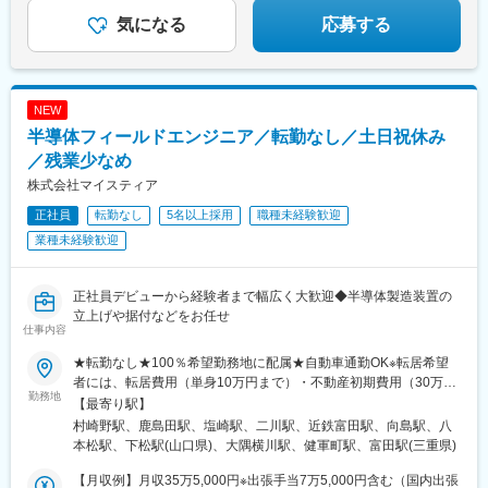
気になる
応募する
NEW
半導体フィールドエンジニア／転勤なし／土日祝休み
／残業少なめ
株式会社マイスティア
正社員
転勤なし
5名以上採用
職種未経験歓迎
業種未経験歓迎
正社員デビューから経験者まで幅広く大歓迎◆半導体製造装置の
立上げや据付などをお任せ
仕事内容
★転勤なし★100％希望勤務地に配属★自動車通勤OK※転居希望
者には、転居費用（単身10万円まで）・不動産初期費用（30万円
勤務地
まで）・移動費用全額補助◆岩手県◆神奈川県◆山梨県◆愛知県
【最寄り駅】
◆三重県◆京都府◆広島県◆山口県◆鹿児島県◆熊本県【研修に
村崎野駅、鹿島田駅、塩崎駅、二川駅、近鉄富田駅、向島駅、八
ついて】未経験の方は、熊本県合志市にて一定期間の研修を実
本松駅、下松駅(山口県)、大隅横川駅、健軍町駅、富田駅(三重県)
施。工具の使い方から、半導体の知識も含めてイチから学べま
す。【出張について】配属先により、出張が発生する場合があり
【月収例】月収35万5,000円※出張手当7万5,000円含む（国内出張