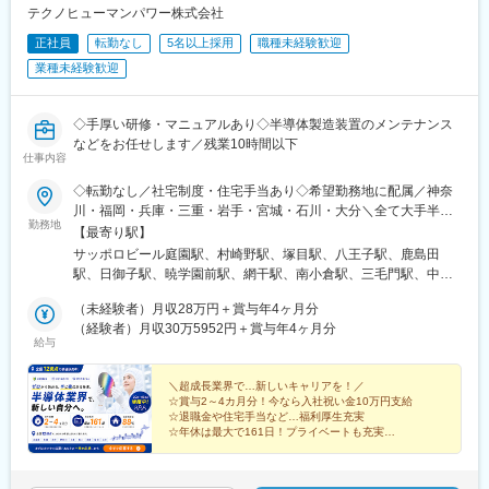
テクノヒューマンパワー株式会社
正社員
転勤なし
5名以上採用
職種未経験歓迎
業種未経験歓迎
◇手厚い研修・マニュアルあり◇半導体製造装置のメンテナンス
などをお任せします／残業10時間以下
仕事内容
◇転勤なし／社宅制度・住宅手当あり◇希望勤務地に配属／神奈
川・福岡・兵庫・三重・岩手・宮城・石川・大分＼全て大手半導
勤務地
体メーカー構内／◆石川県能美市◆三重県四日市市◆神奈川県川
【最寄り駅】
崎市◆兵庫県揖保郡◆福岡県豊前市・北九州市など◆宮城県黒川
サッポロビール庭園駅、村崎野駅、塚目駅、八王子駅、鹿島田
郡◆岩手県北上市◆大分県大分市◆北海道恵庭市＼U・Iターン希
駅、日御子駅、暁学園前駅、網干駅、南小倉駅、三毛門駅、中判
望の方も大歓迎／◆引越し費用は会社が全額負担します！◆社宅
田駅、敷戸駅、京王八王子駅
制度あり／（会社負担70％）遠方からのご応募や転居を伴う方も
（未経験者）月収28万円＋賞与年4ヶ月分
安心してスタートいただけます※適用条件あり（距離等の規定あ
（経験者）月収30万5952円＋賞与年4ヶ月分
給与
り）お近くにお住まいの方で転職を機に一人暮らしがしたい方に
もピッタリ◎
＼超成長業界で…新しいキャリアを！／
☆賞与2～4カ月分！今なら入社祝い金10万円支給
☆退職金や住宅手当など…福利厚生充実
☆年休は最大で161日！プライベートも充実
☆未経験歓迎！手厚い研修で安心スタート