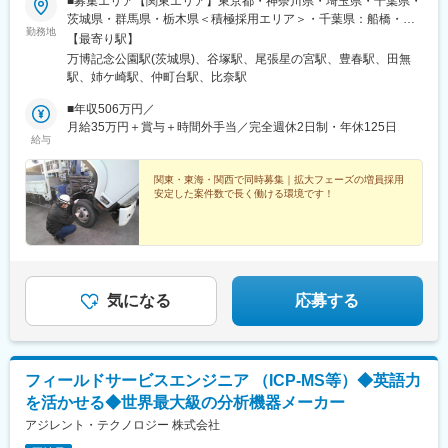
■募集エリア【関東エリア】東京都・神奈川県・埼玉県・千葉県・
茨城県・群馬県・栃木県＜積極採用エリア＞・千葉県：船橋・印
勤務地
西・成田・佐倉・埼玉県：所沢・入間・狭山・栃木県：宇都宮・
【最寄り駅】
さくら・神奈川県：小田原・南足柄・箱根・茨城県：水戸・ひた
万博記念公園駅(茨城県)、谷塚駅、尾張星の宮駅、豊春駅、田無
ちなか・日立【東海エリア】静岡県・愛知県・三重県＜積極採用
駅、姉ケ崎駅、仲町台駅、比奈駅
エリア＞・静岡県：伊豆エリア・三重県：津・四日市周辺【関西
エリア】大阪府 ＜新規エリアにつき積極採用中＞新規拠点立ち
■年収506万円／
上げのため、複数名採用を予定しています。※全国規模の大手企業
月給35万円＋賞与＋時間外手当／完全週休2日制・年休125日
給与
との取引があるため、広範囲で安定した案件があります。※2020
年度15,000台 → 2025年度95,000台以上と、継続的に成長してい
ます。※業務拡大に伴い、部材置場も順次増設予定です。■勤務
関東・東海・関西で同時募集｜拡大フェーズの増員採用
安定した案件数で長く働ける環境です！
地・働き方・自宅近くに駐車場を会社負担で用意・基本は自宅周
辺エリアを担当・転勤なし・必要に応じて近隣エリアへの対応あ
り・部材置場には週1回程度立ち寄り
気になる
応募する
フィールドサービスエンジニア （ICP-MS等）◆英語力
を活かせる◆世界最大級の分析機器メーカー
アジレント・テクノロジー 株式会社