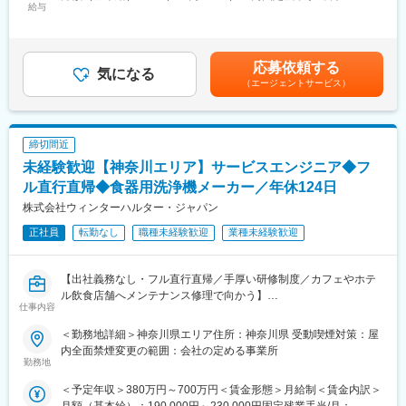
出張エリアは東日本をメインに担当いただきますが、自宅から通
給与
66,000円（固定残業時間45時間0分/月）超過した時間外労働の残
いやすい方を優先的にアサインしていき直行直帰を推奨している
業手当は追加支給＜月給＞253,000円～259,000円（一律手当を含
■業務内容
ため柔軟に働くことが可能です。
む）＜昇給有無＞有＜残業手当＞有＜給与補足＞■賞与実績：年2
洗浄機の修理やメンテナンスなどのアフターサービスをお任せい
顧客からの状況をヒアリングしつつ、自社サービスや製品の提案
～3回（決算賞与支給の実績あり）※24時間修理完了率、無償率・
たします。
応募依頼する
を行うことでリピート中受注獲得を目指します。
気になる
有償率などの行動指標をもとに支給■各種インセンティブあり（洗
主にお客様からの依頼により、社用車で1日4～5件程度を訪問
（エージェントサービス）
剤の定期購入契約数や機器レンタル契約数、見積提出件数など実
し、約60～90分で修理箇所を特定、修理を実施します。
■組織構成：
績に応じて）賃金はあくまでも目安の金額であり、選考を通じて
自身で判断がつかない場合などはエリアリーダー、エリア統括が
画像検査機の中枢となる検査本部は29名で構成されており、20～
上下する可能性があります。月給(月額)は固定手当を含めた表記で
サポートするのでご安心ください。
60代まで幅広い年齢層の方が在籍しております。
す。
締切間近
大手IT企業にてシステム開発、カーディーラー、WEB制作営業、
＜対応客先＞
未経験歓迎【神奈川エリア】サービスエンジニア◆フ
不動産営業経験者等、業務未経験でも長期的にご活躍いただける
有名ホテルや高級レストラン、大手チェーンのレストランやカフ
ル直行直帰◆食器用洗浄機メーカー／年休124日
環境があります。
ェ等様々な飲食店に向かっていただきます。
株式会社ウィンターハルター・ジャパン
自宅を拠点に神奈川エリアをメインに担当いただきます。
■当社に関して：
※サービスカーとしてハイエースクラスの社用車を貸与の上、自宅
正社員
転勤なし
職種未経験歓迎
業種未経験歓迎
当社製品を利用することで、目視で検査検査の工程を自動化する
近くの駐車場を会社で借り上げます。
ことが可能になるだけでなく、他社の検査装置よりも高精度に検
査を行うことができユーザーごとにカスタマイズができるため自
■年収評価とキャリアについて
【出社義務なし・フル直行直帰／手厚い研修制度／カフェやホテ
動化を図りながら歩留まりを劇的に減少することができる業界随
整備士と違い、店長や顧客折衝メインというポジションは無いた
ル飲食店舗へメンテナンス修理で向かう】
一の技術力の高さを誇ります。
仕事内容
め、
業務用食器洗浄機を手掛ける当社にて、担当エリア内のお客様先
月間数百万円の損失防止や不良品率30％→0%などの実績を誇って
ずっと現場で評価を公正にされる環境で年収を上げていくことが
へサービスエンジニアとして向かい、メンテナンス・修理業務を
います。
＜勤務地詳細＞神奈川県エリア住所：神奈川県 受動喫煙対策：屋
可能です。
していただきます。
内全面禁煙変更の範囲：会社の定める事業所
勤務地
■研修・教育制度
◎現場直行直帰で出社義務なし
＜予定年収＞380万円～700万円＜賃金形態＞月給制＜賃金内訳＞
入社後約2週間は本社（埼玉県春日部市）にて研修を受け、社内の
◎座学＋機械組み立ての手厚い研修
変更の範囲：会社の定める業務
月額（基本給）：190,000円～230,000円固定残業手当/月：