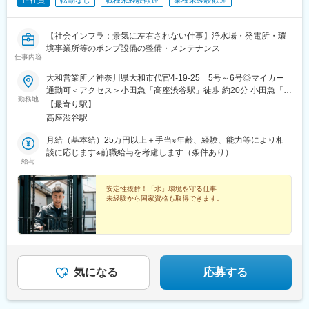
正社員
転勤なし
職種未経験歓迎
業種未経験歓迎
【社会インフラ：景気に左右されない仕事】浄水場・発電所・環
境事業所等のポンプ設備の整備・メンテナンス
仕事内容
大和営業所／神奈川県大和市代官4-19-25 5号～6号◎マイカー
通勤可＜アクセス＞小田急「高座渋谷駅」徒歩 約20分 小田急「桜
勤務地
ヶ丘駅」 徒歩 約24分※バス有
【最寄り駅】
高座渋谷駅
月給（基本給）25万円以上＋手当※年齢、経験、能力等により相
談に応じます※前職給与を考慮します（条件あり）
給与
安定性抜群！「水」環境を守る仕事
未経験から国家資格も取得できます。
気になる
応募する