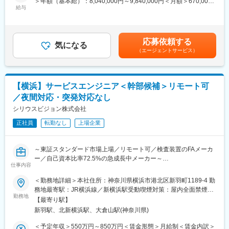
＞年額（基本給）：8,040,000円～9,840,000円＜月額＞670,000
・ピープルマネジメントおよび社内メンテナンス部門のマネジメ
給与
円～820,000円（12分割）＜昇給有無＞有＜残業手当＞無＜給与
ント
補足＞※管理監督職のため、残業手当の支給はありません。■賞
変更の範囲：会社の定める業務
・サービスビジネス戦略の企画・実行
与：年1回（評価に応じ、年収の数パーセンテージを支給）賃金は
・見積・提案書作成サポート
あくまでも目安の金額であり、選考を通じて上下する可能性があ
応募依頼する
・油圧システムの保守・修理、およびエラーや不具合の分析・是
気になる
ります。月給(月額)は固定手当を含めた表記です。
（エージェントサービス）
正対応のサポート
※出張：有（全国：北海道～沖縄）
■当ポジションのポイント：
【横浜】サービスエンジニア＜幹部候補＞リモート可
・グローバルトップシェアの製品を日本国内で拡販できる
／夜間対応・突発対応なし
・大きな研究開発費に裏打ちされた技術力や豊富な油圧システム
ラインナップがある
シリウスビジョン株式会社
・日本の大手企業を顧客としたダイナミックな活動を経験できる
正社員
転勤なし
上場企業
■当ポジションの魅力：
・本ポジションは、グローバル企業におけるヘグランド事業のサ
～東証スタンダード市場上場／リモート可／検査装置のFAメーカ
ービス部門マネージャーとして、事業成長を主体的に推進できる
ー／自己資本比率72.5%の急成長中メーカー～
ポジションです。
仕事内容
・世界的ブランドが誇る高い技術力と信頼性を背景に、日本市場
■職務内容：
＜勤務地詳細＞本社住所：神奈川県横浜市港北区新羽町1189-4 勤
において新たな価値を創出する役割を担っていただきます。
自社製品の画像処理検査システムの使い方の説明を含むサポート
務地最寄駅：JR横浜線／新横浜駅受動喫煙対策：屋内全面禁煙変
・単なる製品販売にとどまらず、ソリューションビジネスを通じ
業務をメインに行っていただきます。
勤務地
更の範囲：会社の定める事業所（リモートワーク含む）
て顧客の課題解決に深く関与できる点が本ポジションの特徴で
【最寄り駅】
バグに関する問い合わせがあった場合は、状況ヒアリングと対処
す。
新羽駅、北新横浜駅、大倉山駅(神奈川県)
方法の提案を実施いたします。
・顧客との重要な接点であるアフターサービス領域において高い
その他、故障時の対応もございます。
＜予定年収＞550万円～850万円＜賃金形態＞月給制＜賃金内訳＞
裁量を持ち、サービスならびにアフターマーケットセールスをリ