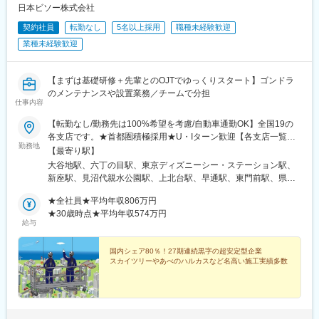
・当社は様々な業界の主要6分野、食品、環境・法医学、製薬、診
日本ビソー株式会社
断、化学・エネルギー、研究に事業ポートフォリオを張ってお
契約社員
転勤なし
5名以上採用
職種未経験歓迎
り、景気変動を受けにくく、業績的に安定しています。
業種未経験歓迎
変更の範囲：会社の定める業務
【まずは基礎研修＋先輩とのOJTでゆっくりスタート】ゴンドラ
のメンテナンスや設置業務／チームで分担
仕事内容
【転勤なし/勤務先は100%希望を考慮/自動車通勤OK】全国19の
各支店です。★首都圏積極採用★U・Iターン歓迎【各支店一覧】
勤務地
＜関東＞・浦安センター／千葉県浦安市・東京西支店／埼玉県新
【最寄り駅】
座市・埼玉支店／埼玉県川口市・多摩支店／東京都武蔵村山市・
大谷地駅、六丁の目駅、東京ディズニーシー・ステーション駅、
横浜支店／神奈川県川崎市・千葉支店／千葉県千葉市＜北海道
新座駅、見沼代親水公園駅、上北台駅、早通駅、東門前駅、県庁
＞・札幌支店／北海道札幌市＜東北＞・仙台支店／宮城県仙台市
前駅(千葉県)、古庄駅、小牧口駅、金沢駅、安治川口駅、中書島
＜北信越＞・信越支店／新潟県新潟市・北陸営業所／石川県金沢
★全社員★平均年収806万円
駅、新長田駅、太田駅(香川県)、古市橋駅、柚須駅、八景水谷駅、
市＜東海＞・名古屋支店／愛知県小牧市・静岡支店／静岡県静岡
★30歳時点★平均年収574万円
卸町駅(宮城県)、西代駅、駒ケ林駅
給与
市＜関西＞・大阪支店／大阪府大阪市・京都営業所／京都府京都
市・神戸支店／兵庫県神戸市＜中国・四国＞・四国支店／香川県
高松市・広島支店／広島県広島市＜九州＞・福岡支店／福岡県福
国内シェア80％！27期連続黒字の超安定型企業
スカイツリーやあべのハルカスなど名高い施工実績多数
岡市・熊本支店／熊本県熊本市※受動喫煙対策あり（屋内全面禁
煙）