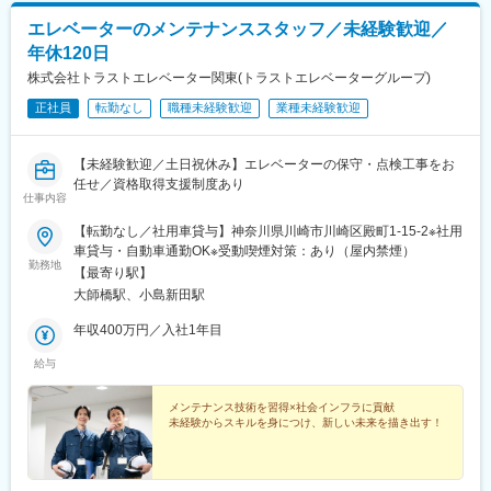
エレベーターのメンテナンススタッフ／未経験歓迎／
年休120日
株式会社トラストエレベーター関東(トラストエレベーターグループ)
正社員
転勤なし
職種未経験歓迎
業種未経験歓迎
【未経験歓迎／土日祝休み】エレベーターの保守・点検工事をお
任せ／資格取得支援制度あり
仕事内容
【転勤なし／社用車貸与】神奈川県川崎市川崎区殿町1-15-2※社用
車貸与・自動車通勤OK※受動喫煙対策：あり（屋内禁煙）
勤務地
【最寄り駅】
大師橋駅、小島新田駅
年収400万円／入社1年目
給与
メンテナンス技術を習得×社会インフラに貢献
未経験からスキルを身につけ、新しい未来を描き出す！