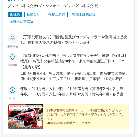
ダックス株式会社(ダックスホールディングス株式会社)
正社員
転勤なし
5名以上採用
職種未経験歓迎
業種未経験歓迎
【丁寧な研修あり】店舗運営及びカーディーラーや整備場と提携
し、自動車ガラスの整備・交換を行います
仕事内容
【東京(港区/大田/中野/江戸川/足立/府中/八王子)・神奈川(横浜/相
模原)・鳥取】の各希望店舗■東京・東京本部/港区三田3-1-11 エッ
勤務地
ク三田ビル8F・大田店/大田区多摩川1-22-24・中野店/中野区南台
【最寄り駅】
2-11-7・江戸川店/江戸川区東瑞江3-61-13・足立店/足立区江北7-
田町駅(東京都)、矢口渡駅、幡ケ谷駅、瑞江駅、西新井大師西駅、
7-6・府中店/府中市府中町3-5-6・八王子店/八王子市大和田町6-
府中駅(東京都)、京王八王子駅、新羽駅、戸塚駅、相模大野駅、湖
19-8■神奈川・横浜北店/横浜市都筑区折本町456-1・横浜南店/横
山駅、三田駅(東京都)、赤羽橋駅
浜市戸塚区下倉田町244-1・相模原店/相模原市南区鵜野森3-1-23■
年収：460万円／入社1年目／月給28万円＋賞与年2回＋各手当
鳥取・鳥取店/鳥取市安長80-2※マイカー通勤OK※希望勤務地を配
年収：580万円／入社3年目／月給32万円＋賞与年2回＋各手当
給与
慮※U・Iターン歓迎
日本や世界の自動車メーカー・車種に対応できる”ガラ
ス”に特化した専門技術で安全・安心な暮らしを支えてい
ます。
◆創業44年の大手グループ企業
◆賞与年4ヵ月／月給25万円以上／月給26万円以上
◆社宅制度(月額1万円)、完全週休2日、年休126日 他