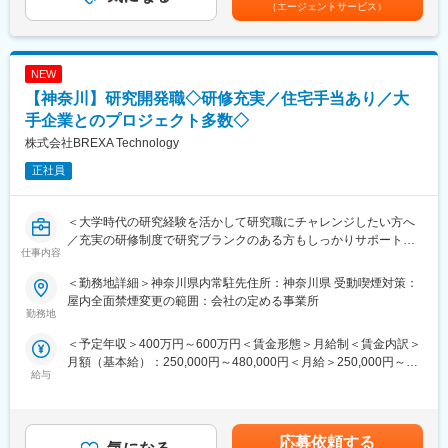
リアや現職に関する相談も気軽に利用頂けます。
具体的には液体系廃棄物に関する分析業務及をお願いします。
（エージェントサービス）
適正処理に向けた準備及など様々な場面で分析業務は必要とされ
■スキルアップやキャリア形成について：
しっかりとスキルを身に着けてご活躍できます。
当社では入社後も技術者の方々のスキルアップをサポートするに
あたって、アカデミー制度を導入しています。
NEW
■使用機器：
ご自身の興味がある分野や更に知識を強化したい領域に関する授
使用機器…蛍光X線分析、ICP-MS、分光光度計、溶存酸素計
【神奈川】研究開発職◇研修充実／住宅手当あり／大
業を選択いただき、受講内容に基づいてテストや資格試験に参加
使用薬品…硫酸、硝酸、水酸化ナトリウム、ヘキサン、アセトン
手企業とのプロジェクト多数◇
いただくなどのサポートとなります。
などがあります。
株式会社BREXA Technology
学んだ内容や取得した資格は社内評価や昇給とも連動しているた
※基礎研究部門や開発研究部門と様々な開発フェーズに活躍の場が
め、スキルアップと昇給を同時に実現いただけます。
あります。
正社員
変更の範囲：会社の定める業務
■当社の魅力：
多様なジャンルの経験を積む事が可能です。
＜大学時代の研究経験を活かして研究職にチャレンジしたい方へ
上場企業を中心とした大手メーカーにスキル・知識・経験を提供
／充実の研修制度で研究ブランクのある方もしっかりサポート＞
仕事内容
しております。プロジェクトはいずれも、新素材の開発や医薬品
の探索といった未来の新製品や新技術の礎となる研究開発です。
当社と取引のある化学メーカーや製薬メーカー・大学・研究開発
＜勤務地詳細＞神奈川県内常駐先住所：神奈川県 受動喫煙対策：
部門等にて、研究業務を行います。
屋内全面禁煙変更の範囲：会社の定める事業所
化学系（有機、無機、高分子、材料、錯体、触媒、天然物、電気
勤務地
など）
■担当研究例：
＜予定年収＞400万円～600万円＜賃金形態＞月給制＜賃金内訳＞
分析系（医薬品分析、単離・精製、成分分析、構造解析、バリデ
化学系（有機、無機、高分子、材料、錯体、触媒、天然物、電気
月額（基本給）：250,000円～480,000円＜月給＞250,000円～
ーション、抽出など）
など）、分析系（医薬品分析、単離・精製、成分分析、構造解
給与
480,000円＜昇給有無＞有＜残業手当＞有＜給与補足＞※社会人経
バイオ系（細胞実験、動物実験、薬物動態、薬理薬効、微生物、
析、バリデーション、抽出など）、生物系（細胞実験、動物実
験、面接結果等を考慮の上決定します。 ■昇給：年1回（4月）■賞
遺伝子、タンパク、抗体など）の各プロジェクトの品質管理、研
験、薬物動態、薬理薬効、微生物、遺伝子、タンパク、抗体な
与：年2回（7月、12月）※過去実績2.6ヶ月賃金はあくまでも目安
究開発関連業務を行います。
ど）の品質管理、研究開発関連業務を行います。
の金額であり、選考を通じて上下する可能性があります。月給(月
※基礎研究部門や開発研究部門と様々な開発フェーズに活躍の場が
応募依頼する