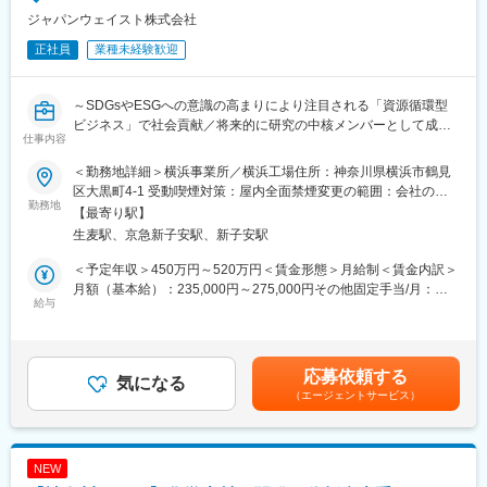
ジャパンウェイスト株式会社
正社員
業種未経験歓迎
～SDGsやESGへの意識の高まりにより注目される「資源循環型
ビジネス」で社会貢献／将来的に研究の中核メンバーとして成長
仕事内容
できる環境／指定休含め年休130日～
＜勤務地詳細＞横浜事業所／横浜工場住所：神奈川県横浜市鶴見
■業務内容：
区大黒町4-1 受動喫煙対策：屋内全面禁煙変更の範囲：会社の定
廃棄物の収集・適正処理、再資源化を通して「資源循環型ビジネ
勤務地
める事業所
【最寄り駅】
ス」に携わることができる社会貢献度の高い業務です。環境・資
生麦駅、京急新子安駅、新子安駅
源循環に関わる研究開発業務を、先輩社員の指導のもと段階的に
担当していただきます。
＜予定年収＞450万円～520万円＜賃金形態＞月給制＜賃金内訳＞
※ポジティブアクション（女性歓迎）求人です※
月額（基本給）：235,000円～275,000円その他固定手当/月：
給与
55,000円＜月給＞290,000円～330,000円＜昇給有無＞有＜残業手
＜具体的には…＞
当＞有＜給与補足＞※スキル・経験を考慮し決定いたします。■昇
・産業廃棄物の処理・再資源化に関する基礎的な研究・実験補助
給：あり■賞与実績：年2回賃金はあくまでも目安の金額であり、
・環境負荷低減を目的とした技術・材料の検討サポート
選考を通じて上下する可能性があります。月給(月額)は固定手当を
応募依頼する
・実験データの整理、分析、報告資料の作成
気になる
含めた表記です。
（エージェントサービス）
・大学・公的研究機関・関連団体との共同研究の補助業務
・法規制や技術動向に関する調査・情報収集
※入社後は基礎知識の習得からスタートし、徐々に担当範囲を広げ
ていきます。
NEW