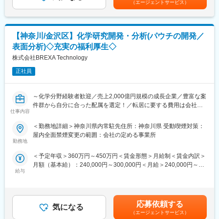
（エージェントサービス）
こともあり市場からもヒントを得ながら開発を進めます。
各プロジェクトには担当の営業が着任しており、定期的な面談な
開発した材料をもとに試作品を作り、製品評価などを行い製品化
どを通じて安心かつ安定した就業をサポート。
を模索します。
社内にはキャリアアドバイザーも常駐しているため、将来のキャ
研究開発期間は短くても半年～と腰を据えて研究開発を行うこと
リアや現職に関する相談も気軽に利用頂けます。
【神奈川/金沢区】化学研究開発・分析(パウチの開発／
が可能です。
表面分析)◇充実の福利厚生◇
【営業が獲得した案件の素材開発】
変更の範囲：会社の定める業務
営業が獲得した案件や顧客要望に基づき、要求を満たせる材料の
株式会社BREXA Technology
開発を行います。
正社員
要求仕様によって材質を選定し、現行品の分析を行いながらより
良い材料を開発します。
～化学分野経験者歓迎／売上2,000億円規模の成長企業／豊富な案
■組織構成
件群から自分に合った配属を選定！／転居に要する費用は会社全
・5名（50代2名、20代3名）
仕事内容
額負担～
＜勤務地詳細＞神奈川県内常駐先住所：神奈川県 受動喫煙対策：
■入社後のキャッチアップについて
■業務内容：
屋内全面禁煙変更の範囲：会社の定める事業所
・入社後1週間
各種メーカーの開発パートナーとして、当社と取引のある化学メ
勤務地
当社への理解を深めて頂く研修実施。
ーカー様等の顧客先にて研究開発業務をお任せします。
・～入社6ヶ月間
＜予定年収＞360万円～450万円＜賃金形態＞月給制＜賃金内訳＞
＜具体的な業務内容＞
モーター知識、カーボンブラシ知識を習得。この期間中に、大
月額（基本給）：240,000円～300,000円＜月給＞240,000円～
詰め替え用パウチの研究開発業務をお任せいたします。
連オーパックでものづくりを勉強。
給与
300,000円＜昇給有無＞有＜残業手当＞有＜給与補足＞※社会人経
・材料選定・開発
・入社7ヶ月目～
験、面接結果等を考慮の上決定します。 ■昇給：年1回（4月）■賞
・成形・加工技術の開発
既存案件に対して先輩社員と共に対応。
与：年2回（7月、12月）※過去実績2.6ヶ月賃金はあくまでも目安
・性能評価・品質管理
・入社2年目～
の金額であり、選考を通じて上下する可能性があります。月給(月
・環境・コスト検討
応募依頼する
分野を決め、新規材料の開発に着手。
気になる
額)は固定手当を含めた表記です。
・プロトタイプ作成・テスト
（エージェントサービス）