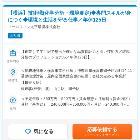
■当ポジションの魅力：
【横浜】技術職(化学分析・環境測定)◆専門スキルが身
◇排水処理データの解析を通じて、現場の課題を「見える化」
につく◆環境と生活を守る仕事／年休125日
し、解決に貢献
◇顧客から感謝され、社会貢献への貢献をダイレクトに実感
ユーロフィン太平環境株式会社
◇AIやIoT技術、また生物工学の進展に伴い、データ活用が進展し
正社員
ている業界
変更の範囲：会社の定める業務
【創業して半世紀で培った確かな品質保証力と高い技術力／環境
分析のプロフェッショナル／年休125日】
仕事内容
■業務内容：
＜勤務地詳細＞横浜事業所住所：神奈川県横浜市磯子区西町14-11
(1)分析業務(主に水質分析)
受動喫煙対策：屋内全面禁煙変更の範囲：会社の定める事業所
(2)分析試料採取
勤務地
【最寄り駅】
(3)環境測定業務
根岸駅(神奈川県)、山手駅、磯子駅
■魅力
＜予定年収＞360万円～540万円＜賃金形態＞月給制＜賃金内訳＞
【実績豊富な認定検査機関です】
月額（基本給）：240,000円～360,000円＜月給＞240,000円～
年間に数万検体という多くの受け入れ実績を誇っています。この
給与
360,000円＜昇給有無＞有＜残業手当＞有＜給与補足＞※経験・年
実績は多くのお客様に満足いただけている信頼の証になります。
齢等を勘案して当社規程により個別に決定します。・昇給 年1
当社は水道GLP（水道水質検査優良試験所規範）やMLAP（認定
回・賞与 年1 回賃金はあくまでも目安の金額であり、選考を通じ
特定計量証明事業者 )など多数の機関に認定を受けた検査機関で
て上下する可能性があります。月給(月額)は固定手当を含めた表記
応募依頼する
す。
気になる
です。
（エージェントサービス）