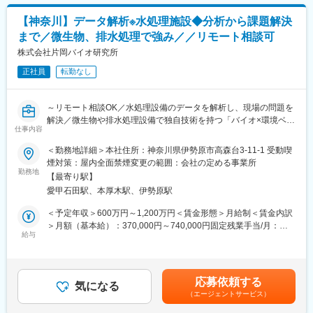
■業務例：
ど、幅広い選択肢が準備されています。
・半導体部材向けセラミックス材料のプラズマ評価
【神奈川】データ解析※水処理施設◆分析から課題解決
・プラズマ計測技術の開発
変更の範囲：会社の定める業務
まで／微生物、排水処理で強み／／リモート相談可
・プラズマと材料との反応の解析、およびプラズマ耐性をもつ材
料開発
株式会社片岡バイオ研究所
・技術文書作成や米国親会社への報告、学会やセミナーへの参加
正社員
転勤なし
などアカデミックな活動
・客先や国内グループ拠点への訪問
※現状社内には、プラズマに関する高度な専門性を有する研究者・
～リモート相談OK／水処理設備のデータを解析し、現場の問題を
技術者がいないため、将来的にこの領域における第一人者になっ
解決／微生物や排水処理設備で独自技術を持つ「バイオ×環境ベン
ていただくことを期待しています。
仕事内容
チャー」～
＜勤務地詳細＞本社住所：神奈川県伊勢原市高森台3-11-1 受動喫
■組織構成：
■業務内容：
煙対策：屋内全面禁煙変更の範囲：会社の定める事業所
責任者1名（男性）、マネージャー1名（女性）、メンバー16名
◇顧客（メーカーや各種処理施設）からの現場データを解析をお
勤務地
（男性12名、女性4名）※うち、9名は刈谷事業所駐在です。
【最寄り駅】
任せします。
20代～60代まで幅広い年代のメンバーがいます。
愛甲石田駅、本厚木駅、伊勢原駅
◇排水処理の運転データ解析を通し、設備の予防保全や更なる効
バイオ系、分析系、有機化学など多彩なバックグランドを持った
率化の課題を解決することがミッションです。
＜予定年収＞600万円～1,200万円＜賃金形態＞月給制＜賃金内訳
メンバーが活躍しています。
◇データ解析スキルに加えて、現場理解も必要になり、数字だけ
＞月額（基本給）：370,000円～740,000円固定残業手当/月：
でない幅広い経験が積めるチャンスがある仕事です。
給与
130,000円～260,000円（固定残業時間45時間0分/月）超過した時
変更の範囲：会社の定める業務
間外労働の残業手当は追加支給＜月給＞500,000円～1,000,000円
■リモートワーク：
（一律手当を含む）＜昇給有無＞有＜残業手当＞有＜給与補足＞※
上長の許可を前提にリモートワークは可能です。
経験やスキルを考慮して決定します。■賞与：年2回（7月、12
応募依頼する
気になる
月）賃金はあくまでも目安の金額であり、選考を通じて上下する
（エージェントサービス）
■実績：
可能性があります。月給(月額)は固定手当を含めた表記です。
https://kata-lab.co.jp/results/