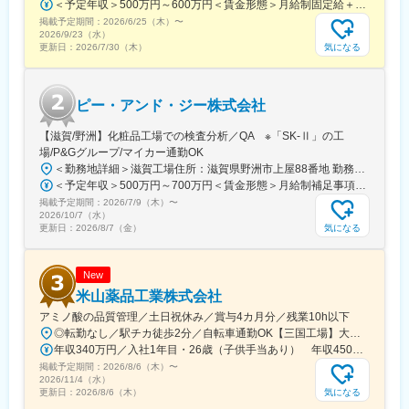
＜予定年収＞500万円～600万円＜賃金形態＞月給制固定給＋業績給＜賃金内訳＞月額（基本給）：280,000円～350,000円＜月給＞280,000円～350,000円＜昇給有無＞有＜残業手当＞有＜給与補足＞※上記はあくまで最低保証額です。実際にはこれまでの経験やスキルを考慮の上、決定します。年収には残業代は含めておりません。■昇給：年1回■賞与：年2回賃金はあくまでも目安の金額であり、選考を通じて上下する可能性があります。月給(月額)は固定手当を含めた表記です。
掲載予定期間：
2026/6/25（木）
〜
2026/9/23（水）
気になる
更新日：
2026/7/30（木）
ピー・アンド・ジー株式会社
【滋賀/野洲】化粧品工場での検査分析／QA ※「SK-Ⅱ」の工
場/P&Gグループ/マイカー通勤OK
＜勤務地詳細＞滋賀工場住所：滋賀県野洲市上屋88番地 勤務地最寄駅：JR線／野洲駅受動喫煙対策：敷地内喫煙可能場所あり変更の範囲：無
＜予定年収＞500万円～700万円＜賃金形態＞月給制補足事項なし＜賃金内訳＞月額（基本給）：212,150円～280,000円＜月給＞212,150円～280,000円＜昇給有無＞有＜残業手当＞有＜給与補足＞※月次20時間分の所定外労働手当が発生した際の年収賃金はあくまでも目安の金額であり、選考を通じて上下する可能性があります。月給(月額)は固定手当を含めた表記です。
掲載予定期間：
2026/7/9（木）
〜
2026/10/7（水）
気になる
更新日：
2026/8/7（金）
New
米山薬品工業株式会社
アミノ酸の品質管理／土日祝休み／賞与4カ月分／残業10h以下
◎転勤なし／駅チカ徒歩2分／自転車通勤OK【三国工場】大阪府大阪市淀川区新高3-4-30※阪急宝塚線「三国」駅南出口から徒歩2分※阪急電鉄神戸本線「神崎川駅」から徒歩13分※マイカー・バイク通勤は不可です※受動喫煙対策：分煙（喫煙スペースあり）
年収340万円／入社1年目・26歳（子供手当あり） 年収450万円／入社2年目・37歳（子供手当あり）
掲載予定期間：
2026/8/6（木）
〜
2026/11/4（水）
気になる
更新日：
2026/8/6（木）