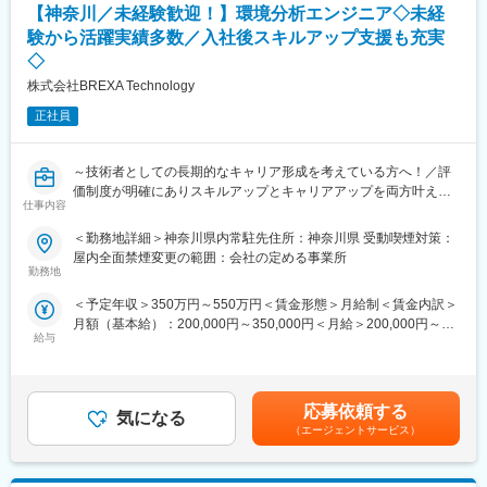
【神奈川／未経験歓迎！】環境分析エンジニア◇未経
■保有案件の属性
験から活躍実績多数／入社後スキルアップ支援も充実
化学エンジニアとして幅広い場面でご活躍の想定や、個々人の希
◇
望やスキル経験に合わせて、自動車メーカーや製薬メーカー、半
株式会社BREXA Technology
導体関連、大学研究機関など様々なご準備があります。
・化学系（有機、無機、高分子、材料、錯体、触媒、天然物、電
正社員
気など）
・分析系（医薬品分析、単離・精製、成分分析、構造解析、バリ
デーション、抽出など）
～技術者としての長期的なキャリア形成を考えている方へ！／評
上記以外にも基礎研究部門や開発部門など豊富な案件がある為活
価制度が明確にありスキルアップとキャリアアップを両方叶え
躍の場があります。
仕事内容
る！／家族手当や福利厚生が充実しているため腰を据えて働けま
す！～
＜勤務地詳細＞神奈川県内常駐先住所：神奈川県 受動喫煙対策：
■未経験の方のご活躍事例：
屋内全面禁煙変更の範囲：会社の定める事業所
若手からベテランまで多くのエンジニアが所属していますが、中
■業務内容例：
勤務地
には未経験からエンジニアとして活躍してる事例も多数ありま
当社と取引のある、化学メーカー様にて
す。以下は一例です。
＜予定年収＞350万円～550万円＜賃金形態＞月給制＜賃金内訳＞
採取及び各種環境分析作業や水質・大気・アスベスト等の新規分
・営業経験からエンジニアへ挑戦：
月額（基本給）：200,000円～350,000円＜月給＞200,000円～
析手法の検討、新規有害物質の分析法立ち上げ等をお任せいたし
給与
自動車内装部品の試験評価プロジェクトに配属。今後の需要から
350,000円＜昇給有無＞有＜残業手当＞有＜給与補足＞※社会人経
ます。
電気系エンジニアを目指して電験三種を勉強中。
験、面接結果等を考慮の上決定します。 ■昇給：年1回（4月）■賞
具体的には
・アパレル店舗運営からエンジニアに：
与：年2回（7月、12月）※過去実績2.6ヶ月賃金はあくまでも目安
・水質分析：生活環境項目、有害項目
半導体製造装置の立ち上げプロジェクト配属、現在はフィールド
の金額であり、選考を通じて上下する可能性があります。月給(月
・大気分析：一般大気環境、有害大気汚染物質、排出ガス
応募依頼する
気になる
エンジニアとして活躍中。
額)は固定手当を含めた表記です。
・ダイオキシン類：排出ガス、廃棄物、排出水、環境水、土壌・
（エージェントサービス）
底質、作業環境、一般大気環境、水生生物、食品等
実務経験がなくとも、学生時代の知見や素養を活かしてスキルを
習得、ご自身の努力が報われる環境となっています。
■未経験の方のご活躍事例：