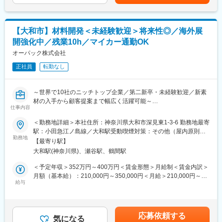
額)は固定手当を含めた表記です。
※ご経験スキルに応じて別案件の打診をさせていただく場合もござ
また、経験を積んでいただくことで大手企業への移籍も可能であ
います。ご面接の際に志向性に合わせて様々お話しできればと思
り、技術者としての価値をどんどん高めていただくことを叶えら
います。
れます。
【大和市】材料開発＜未経験歓迎＞将来性◎／海外展
■入社後について：
変更の範囲：会社の定める業務
開強化中／残業10h／マイカー通勤OK
経験者チームの一員として、基礎から実務を学びます。化学系専
オーパック株式会社
攻の方は横須賀エリア、電気電子系専攻の方は厚木エリアのプロ
ジェクトに配属予定。いずれも夜勤はなく、日勤帯で安定して働
正社員
転勤なし
ける環境です。
学校で何かしらの理系分野を学ばれた方であれば、経験がなくと
～世界で10社のニッチトップ企業／第二新卒・未経験歓迎／新素
もチャレンジできる環境です！
材の入手から顧客提案まで幅広く活躍可能～
仕事内容
■エンジニアとしてのご活躍例：
■業務概要：
・過去ものづくりに携わっていたが直近別業界で勤務されていた
＜勤務地詳細＞本社住所：神奈川県大和市深見東1-3-6 勤務地最寄
モーターの基幹部品であるカーボンブラシメーカーである同社の
方
駅：小田急江ノ島線／大和駅受動喫煙対策：その他（屋内原則禁
材料開発としての業務をお任せします。
・マネジメントの道ではなく専門エンジニアスペシャリストとし
勤務地
煙（2か所喫煙場所あり））
【最寄り駅】
電動化の潮流がある中で弊社の部品は将来的にも大きな需要が見
て活躍したいと思いご入社された方
大和駅(神奈川県)、瀬谷駅、鶴間駅
込まれておりますが、性能競争に打ち勝つため材料開発を強化し
・エンジニアのスキルをもっと磨きたい、市場価値をあげたいと
ていきます。
思いご入社された方
＜予定年収＞352万円～400万円＜賃金形態＞月給制＜賃金内訳＞
月額（基本給）：210,000円～350,000円＜月給＞210,000円～
■業務詳細：
■はたらく環境：
給与
350,000円＜昇給有無＞有＜残業手当＞有＜給与補足＞■昇給：年
【開発テーマに沿った材料開発】
残業については配属先によって多少前後しますが全社月平均残業
1回（4月）、平均9,500円■賞与：年2回（7月、12月）、平均4.38
コストを抑える、製造工程を簡略化する、長寿命化などそれぞれ
時間は20時間程度になります。年間休日120日以上を確保してお
ヶ月（最大5.9ヶ月）※年齢、経験等を総合的に判断し決定。賃金
に開発テーマが割り振られ、開発を進めます。
り、プライベートのお時間もしっかりと確保できる環境の準備が
はあくまでも目安の金額であり、選考を通じて上下する可能性が
応募依頼する
開発のヒントを得るために、展示会やセミナー、顧客へ訪問する
あります。
気になる
あります。月給(月額)は固定手当を含めた表記です。