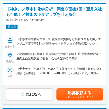
め、スキルアップと昇給を同時に実現いただけます。
■未経験の方のご活躍事例：
また、経験を積んでいただくことで大手企業への移籍も可能であ
【神奈川／厚木】化学分析・調査◇面接1回／翌月入社
エンジニア未経験であっても入社後のフォローや実務を通じて活
り、技術者としての価値をどんどん高めていただくことを叶えら
躍されている方が多数在籍しています。以下が具体事例です。
れます。
も可能！／技術スキルアップを叶える◇
・営業経験者から技術者に転身：
株式会社BREXA Technology
自動車内装部品の試験評価プロジェクトに配属
変更の範囲：会社の定める業務
今後の需要から電気系エンジニアを目指して電験三種を勉強中。
正社員
・アパレル店舗運営からの転身
半導体製造装置の立ち上げプロジェクト配属
～家族手当や住宅手当、転居費用の負担など福利厚生も充実／エ
現在はフィールドエンジニアとして活躍中。
ンジニア定着率92％／若手からベテランまで多数在籍中のスキル
仕事内容
アップ環境～
■手厚い福利厚生：
配属先への勤務に伴う引越費用に関しては、会社が全額負担しま
＜勤務地詳細＞神奈川県内常駐先住所：神奈川県 受動喫煙対策：
■業務内容：
す。家賃補助の金額に関して、6万円（家賃＋共益費）の物件を上
屋内全面禁煙変更の範囲：会社の定める事業所
各種メーカーの開発パートナーとして技術者派遣業を運営してい
限として半分を支給いたします。他にも資格取得支援制度、研修
勤務地
る当社の顧客先にて化学分析業務をお任せします。
費用割引制度が整っております。
＜予定年収＞400万円～600万円＜賃金形態＞月給制＜賃金内訳＞
＜具体的な業務内容＞
月額（基本給）：250,000円～480,000円＜月給＞250,000円～
・成分分析：pH・粘度・稠度・粘弾性測定、HPLC分析等
■キャリアステップの例
給与
480,000円＜昇給有無＞有＜残業手当＞有＜給与補足＞※社会人経
・評価業務：ひっぱり試験や曲げ試験、熱強度の検査、電気特性
技術者として様様なキャリアを選択頂けます。
験、面接結果等を考慮の上決定します。 ■昇給：年1回（4月）■賞
の評価等
化学系の技術者としてスタートしたのちに、機械電気などの別分
与：年2回（7月、12月）※過去実績2.6ヶ月賃金はあくまでも目安
・化学薬品のサンプル調合、分析、評価等
野への挑戦を通じて幅広い経験を積んでいただくことはもちろ
の金額であり、選考を通じて上下する可能性があります。月給(月
・異物混合していないかの確認等
ん、一つの分野で経験を積んでいただくことで上流工程やリーダ
応募依頼する
気になる
額)は固定手当を含めた表記です。
※ご経験スキルに応じて別案件の打診をさせていただく場合もござ
ーへの挑戦も可能です。
（エージェントサービス）
います。ご面接の際に志向性に合わせて様々お話しできればと思
また、技術者としての経験を活かして採用担当への挑戦や社内向
います。
け技術講師といったことある職種への挑戦も可能となっているな