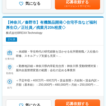
の金額であり、選考を通じて上下する可能性があります。月給(月
・実験データの整理・解析、報告書作成
応募依頼する
現在九州に4工場を持ち、広大な供給エリアを誇りながらも、福岡
気になる
額)は固定手当を含めた表記です。
※チームで業務に取り組むため、コミュニケーションを取りながら
（エージェントサービス）
西方沖地震の復興をきっかけに開始された現地プラント事業は、
業務を進めることが得意な方にピッタリの環境となります※
東北震災復興事業やリニア新幹線工事などの復興支援や国家プロ
ジェクトにおいても稼働しています。
■はたらく環境：
必要とされる場所へ必要とされるときに、必要な量の生コンを供
【神奈川／秦野市】有機製品開発◇住宅手当など福利
残業については配属先によって多少前後しますが全社月平均残業
給することができる体制を構築しています。
時間は20時間程度になります。年間休日120日以上を確保してお
厚生◎／正社員／残業月20h程度◇
り、プライベートのお時間もしっかりと確保できる環境の準備が
株式会社BREXA Technology
近年では環境負荷に配慮したカーボンニュートラルに対応する環
あります。
境配慮型コンクリート開発・製品化も進めており、未来を見据え
各プロジェクトには担当の営業が着任しており、定期的な面談な
正社員
たコンクリートで街づくりを支えてまいります。
どを通じて安心かつ安定した就業をサポート。
また、九州で4工場を稼働すると共に、現地プラントの運営も行っ
社内にはキャリアアドバイザーも常駐しているため、将来のキャ
ています。
～未経験・学生時代の研究経験を活かせる化学開発職／入社後の
リアや現職に関する相談も気軽に利用頂けます。
研修、スキルアップ支援も充実～
変更の範囲：会社の定める業務
仕事内容
■スキルアップやキャリア形成について：
■業務内容：
当社では入社後も技術者の方々のスキルアップをサポートするに
＜勤務地詳細＞神奈川県内常駐先住所：神奈川県 受動喫煙対策：
各種化学メーカーの開発パートナーとして、化学分析や製品開発
あたって、アカデミー制度を導入しています。
屋内全面禁煙変更の範囲：会社の定める事業所
業務を担っていただくことを想定しています。
ご自身の興味がある分野や更に知識を強化したい領域に関する授
勤務地
＜想定業務内容＞
業を選択いただき、受講内容に基づいてテストや資格試験に参加
＜予定年収＞400万円～600万円＜賃金形態＞月給制＜賃金内訳＞
・プラスチック添加剤の配合設計や自社製品改良
いただくなどのサポートとなります。
月額（基本給）：250,000円～480,000円＜月給＞250,000円～
・工業薬品の混合・造粒作業
学んだ内容や取得した資格は社内評価や昇給とも連動しているた
給与
480,000円＜昇給有無＞有＜残業手当＞有＜給与補足＞※社会人経
・溶媒置換など新規受託製造の製造条件検討
め、スキルアップと昇給を同時に実現いただけます。
験、面接結果等を考慮の上決定します。 ■昇給：年1回（4月）■賞
・ポリオレフィン安定剤マスターバッチの新規開発
また、経験を積んでいただくことで大手企業への移籍も可能であ
与：年2回（7月、12月）※過去実績2.6ヶ月賃金はあくまでも目安
・化学分析 など
り、技術者としての価値をどんどん高めていただくことを叶えら
の金額であり、選考を通じて上下する可能性があります。月給(月
※ご経験スキルに応じて別案件の打診をさせていただく場合もござ
れます。
応募依頼する
気になる