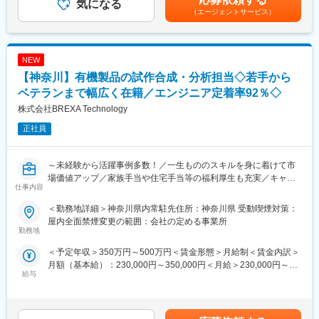
気になる
額)は固定手当を含めた表記です。
■未経験の方のご活躍事例：
（エージェントサービス）
若手からベテランまで多くのエンジニアが所属していますが、中
には未経験からエンジニアとして活躍してる事例も多数ありま
す。以下は一例です。
NEW
・営業経験からエンジニアへ挑戦：
自動車内装部品の試験評価プロジェクトに配属。今後の需要から
【神奈川】有機製品の試作合成・分析担当◇若手から
電気系エンジニアを目指して電験三種を勉強中。
ベテランまで幅広く在籍／エンジニア定着率92％◇
・アパレル店舗運営からエンジニアに：
株式会社BREXA Technology
半導体製造装置の立ち上げプロジェクト配属、現在はフィールド
エンジニアとして活躍中。
正社員
実務経験がなくとも、学生時代の知見や素養を活かしてスキルを
習得、ご自身の努力が報われる環境となっています。
～未経験から活躍事例多数！／一生もののスキルを身に着けて市
入社後のスキルアップ研修や支援も豊富に展開しています。
場価値アップ／家族手当や住宅手当等の福利厚生も充実／キャリ
仕事内容
アアップ可能～
■はたらく環境：
＜勤務地詳細＞神奈川県内常駐先住所：神奈川県 受動喫煙対策：
残業については配属先によって多少前後しますが全社月平均残業
■業務概要：
屋内全面禁煙変更の範囲：会社の定める事業所
時間は20時間程度になります。年間休日120日以上を確保してお
・当社と取り引きのある大手化学メーカー様のもとで、製造する
勤務地
り、プライベートのお時間もしっかりと確保できる環境の準備が
塗料や接着剤などの試作合成や分析業務をお任せします。
＜予定年収＞350万円～500万円＜賃金形態＞月給制＜賃金内訳＞
あります。
オーダーに応じた既存製品の改良が多くなっており、担当製品に
月額（基本給）：230,000円～350,000円＜月給＞230,000円～
各プロジェクトには担当の営業が着任しており、定期的な面談な
対する実験計画の立案から試作合成、分析までお任せします。
給与
350,000円＜昇給有無＞有＜残業手当＞有＜給与補足＞※社会人経
どを通じて安心かつ安定した就業をサポート。
＜具体的な業務内容＞
験、面接結果等を考慮の上決定します。 ■昇給：年1回（4月）■賞
社内にはキャリアアドバイザーも常駐しているため、将来のキャ
1)技術検討アイテムについて、具体的なフラスコ実験方法及び実
与：年2回（7月、12月）※過去実績2.6ヶ月賃金はあくまでも目安
リアや現職に関する相談も気軽に利用頂けます。
行計画を策定、検討を実行し、そのデータ解析及び結果の報告を
の金額であり、選考を通じて上下する可能性があります。月給(月