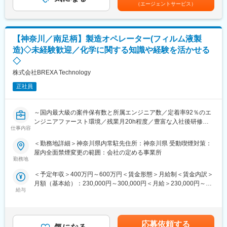
額)は固定手当を含めた表記です。
います。ご面接の際に志向性に合わせて様々お話しできればと思
（エージェントサービス）
います。
変更の範囲：会社の定める業務
■未経験の方のご活躍事例：
【神奈川／南足柄】製造オペレーター(フィルム液製
若手からベテランまで多くのエンジニアが所属していますが、中
には未経験からエンジニアとして活躍してる事例も多数ありま
造)◇未経験歓迎／化学に関する知識や経験を活かせる
す。以下は一例です。
◇
・営業経験からエンジニアへ挑戦：
株式会社BREXA Technology
自動車内装部品の試験評価プロジェクトに配属。今後の需要から
電気系エンジニアを目指して電験三種を勉強中。
正社員
・アパレル店舗運営からエンジニアに：
半導体製造装置の立ち上げプロジェクト配属、現在はフィールド
エンジニアとして活躍中。
～国内最大級の案件保有数と所属エンジニア数／定着率92％のエ
ンジニアファースト環境／残業月20h程度／豊富な入社後研修や
仕事内容
■はたらく環境：
スキルアップ支援～
残業については配属先によって多少前後しますが全社月平均残業
＜勤務地詳細＞神奈川県内常駐先住所：神奈川県 受動喫煙対策：
時間は20時間程度になります。年間休日120日以上を確保してお
■業務内容：
屋内全面禁煙変更の範囲：会社の定める事業所
り、プライベートのお時間もしっかりと確保できる環境の準備が
各種メーカーの開発パートナーとして技術者派遣業を運営してい
勤務地
あります。
る当社の顧客先にてフィルム液製造のための機械装置オペレーシ
＜予定年収＞400万円～600万円＜賃金形態＞月給制＜賃金内訳＞
各プロジェクトには担当の営業が着任しており、定期的な面談な
ョン業務をお任せすることを想定しています。
月額（基本給）：230,000円～300,000円＜月給＞230,000円～
どを通じて安心かつ安定した就業をサポート。
給与
300,000円＜昇給有無＞有＜残業手当＞有＜給与補足＞※社会人経
社内にはキャリアアドバイザーも常駐しているため、将来のキャ
■未経験の方のご活躍事例：
験、面接結果等を考慮の上決定します。 ■昇給：年1回（4月）■賞
リアや現職に関する相談も気軽に利用頂けます。
若手からベテランまで多くのエンジニアが所属していますが、中
与：年2回（7月、12月）※過去実績2.6ヶ月賃金はあくまでも目安
には未経験からエンジニアとして活躍してる事例も多数ありま
の金額であり、選考を通じて上下する可能性があります。月給(月
■当社について：
す。以下は一例です。
応募依頼する