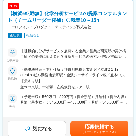
す。家賃補助の金額に関して、6万円（家賃＋共益費）の物件を上
若手からベテランまで多くのエンジニアが所属していますが、中
限として半分を支給いたします。他にも資格取得支援制度、研修
NEW
には未経験からエンジニアとして活躍してる事例も多数ありま
費用割引制度が整っております。
す。以下は一例です。
【横浜※転勤無】化学分析サービスの提案コンサルタン
・営業経験からエンジニアへ挑戦：
ト（チームリーダー候補）◇残業10～15h
変更の範囲：会社の定める業務
自動車内装部品の試験評価プロジェクトに配属。今後の需要から
ユーロフィン・プロダクト・テスティング株式会社
電気系エンジニアを目指して電験三種を勉強中。
・アパレル店舗運営からエンジニアに：
正社員
転勤なし
半導体製造装置の立ち上げプロジェクト配属、現在はフィールド
エンジニアとして活躍中。
【世界的に分析サービスを展開する企業／営業と研究所の架け橋
■保有案件の属性
＊顧客の要望に応える化学分析サービスの探索と提案／幅広い分
仕事内容
化学エンジニアとして幅広い場面でご活躍の想定や、個々人の希
析技術を積極的に学べる環境】
望やスキル経験に合わせて、自動車メーカーや製薬メーカー、半
＜勤務地詳細＞本社住所：神奈川県横浜市金沢区幸浦2-1-13
導体関連、大学研究機関など様々なご準備があります。
■業務概要
eurofinsビル勤務地最寄駅：金沢シーサイドライン線／並木中央
・化学系（有機、無機、高分子、材料、錯体、触媒、天然物、電
当社の分析サービスコンサルタント（ASM）は、営業・ラボ部門
勤務地
駅・幸浦駅受動喫煙対策：屋内全面禁煙変更の範囲：会社の定め
【最寄り駅】
気など）
と密接に協働し、営業と研究所の間の架け橋として機能します。
る事業所
並木中央駅、幸浦駅、産業振興センター駅
・分析系（医薬品分析、単離・精製、成分分析、構造解析、バリ
主な責任は、お客様の望む適切な分析のご提案をし、受託後は、
デーション、抽出など）
品質・納期ともに担保した形で顧客へ報告書の発行をお任せ致し
＜予定年収＞560万円～800万円＜賃金形態＞月給制＜賃金内訳＞
上記以外にも基礎研究部門や開発部門など豊富な案件がある為活
ます。
月額（基本給）：345,000円～483,000円＜月給＞345,000円～
躍の場があります。
ASMチームのリーダー候補として、サービス品質の向上や業績管
給与
483,000円＜昇給有無＞有＜残業手当＞有＜給与補足＞・ご経験
理を担い、会社全体の成果に貢献していただきます。
に応じてASMグループのマネージャーとしての採用となる可能性
■手厚い福利厚生：
がございます。その場合は管理監督者となるため、残業手当の対
配属先への勤務に伴う引越費用に関しては、会社が全額負担しま
■業務詳細
象外となります。賃金はあくまでも目安の金額であり、選考を通
応募依頼する
す。家賃補助の金額に関して、6万円（家賃＋共益費）の物件を上
・営業担当者と連携しながら、必要に応じてオンライン会議で技
気になる
じて上下する可能性があります。月給(月額)は固定手当を含めた表
限として半分を支給いたします。他にも資格取得支援制度、研修
（エージェントサービス）
術的な説明部分の対応
記です。