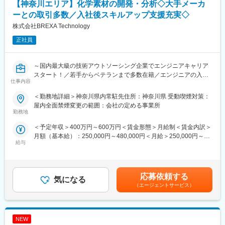
【神奈川エリア】化学素材の開発・分析◇大手メーカ
■ポジションの魅力：
◎環境・資源循環分野で専門性を一から身につけられる
ーとの取引多数／入社後スキルアップ支援充実◇
◎社会貢献性の高い研究開発に携われる、将来的に研究の中核メ
株式会社BREXA Technology
ンバーとして成長できる環境
正社員
■配属先情報：
所属人数：64名（所長、営業14名、事務15名、その他34名）
～国内最大級の技術アウトソーシング企業でエンジニアキャリア
スタート！／若手からベテランまで多数在籍／エンジニアの入社
■当社の魅力：
仕事内容
後定着率92％～
◎当社グループは60年以上前から資源の再利用と環境保全の事業
に取り組んでいます。世界中で資源や環境への関心が高まる中、
＜勤務地詳細＞神奈川県内常駐先住所：神奈川県 受動喫煙対策：
■業務内容：
当社の事業への期待や要請は高まっています。これまで培った高
屋内全面禁煙変更の範囲：会社の定める事業所
各種メーカーの開発パートナーとして技術者派遣業を運営してい
勤務地
度な技術と豊富なノウハウでお客様からの期待に応えることで、
る当社の顧客先にて化学分析業務をお任せします。
今後も持続可能な循環型社会の実現に貢献できるよう事業を展開
＜予定年収＞400万円～600万円＜賃金形態＞月給制＜賃金内訳＞
バックグラウンドや適性等を十分考慮の上、化学系・バイオ系の
していきます。
月額（基本給）：250,000円～480,000円＜月給＞250,000円～
研究職として業務を行います。
◎あらゆる産業廃棄物・特別管理産業廃棄物の無害化処理とゼロ
給与
480,000円＜昇給有無＞有＜残業手当＞有＜給与補足＞※社会人経
＜具体的な業務例＞
エミッション・マテリアルリサイクルを展開。グループ総体で受
験、面接結果等を考慮の上決定します。 ■昇給：年1回（4月）■賞
・ガラス作製、加工、材料組成検討、コーティング、試験、物性
入体制を構築、お客様にワンストップソリューションを提案して
与：年2回（7月、12月）※過去実績2.6ヶ月賃金はあくまでも目安
評価、機器分析
います。
の金額であり、選考を通じて上下する可能性があります。月給(月
・有機材料の合成、試作、精製、機器分析、物性評価、解析
応募依頼する
気になる
額)は固定手当を含めた表記です。
・新規材料、高分子系材料の開発、設計、合成、機器分析、物性
変更の範囲：会社の定める業務
（エージェントサービス）
評価
・材料（ポリマー）の調合、合成、試作、分析、物性評価
・医薬、農薬を用いた有機合成
NEW
・iPS細胞を用いた再生医療研究（実験計画、培養、分離、生成）