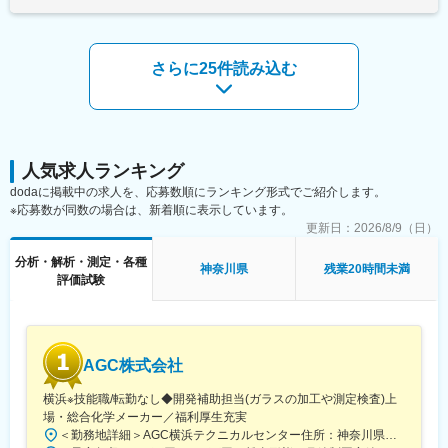
■当社特徴：
創業から50年。環境分析・調査を通じて社会に貢献している同
社。直近では、サービス品質を見える化した経済産業省の「おも
てなし規格認証（紺認証）」を取得。分析事業者でありながら高
さらに25件読み込む
品質なサービスを提供する企業として認定されるのは極めて稀
で、全従業員のサービス向上の改善に取り組んでいます。同社は
いち早くロボットへの自動化に舵を切り、生産性向上と省力化を
追求することで働き方改革を進めました。それにより、かつて長
時間労働が当たり前だった社員の労働環境は劇的に改善しまし
た。社員が働きやすい職場環境作りや、短縮した労働時間を顧客
人気求人ランキング
満足度向上への社員教育などに充てることができ、結果として前
dodaに掲載中の求人を、応募数順にランキング形式でご紹介します。
述した認証取得へのきっかけを作りました。これからも社員のモ
※応募数が同数の場合は、新着順に表示しています。
チベーションアップにつながる職場環境づくりに全力で取り組ん
更新日：
2026/8/9（日）
でいます。
分析・解析・測定・各種
神奈川県
残業20時間未満
変更の範囲：会社の定める業務
評価試験
AGC株式会社
横浜※技能職/転勤なし◆開発補助担当(ガラスの加工や測定検査)上
場・総合化学メーカー／福利厚生充実
＜勤務地詳細＞AGC横浜テクニカルセンター住所：神奈川県横浜市鶴見区末広町1-1 勤務地最寄駅：JR線／弁天橋駅受動喫煙対策：敷地内喫煙可能場所あり変更の範囲：無