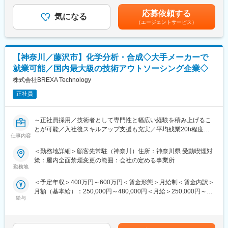
■業績賞与 年1回（9月末支給）■残業手当：会社規定による■昇
■同社の魅力：
（3）原材料の品質確認
給：年1回（9月）※業績次第で支給変動あり賃金はあくまでも目
・発電、石油化学、建材、半導体、自動車、航空宇宙等、幅広い
応募依頼する
（4）製造工程の監視
気になる
安の金額であり、選考を通じて上下する可能性があります。月給
業界と取引をしており、各分野で高いシェアを獲得している製品
（エージェントサービス）
（5）試験室の運営
(月額)は固定手当を含めた表記です。
を保有しております。特定業界への依存度が少ないことや、ニッ
（6）試験結果の報告
チではあるが不可欠な製品を供給していることから、景気や業界
（7）クレーム対応
不振に左右されにくいため、長期就業が叶います。
（8）改善提案
・材料分析や発生ガス分析、無機分析、超微量金属分析など各分
【神奈川／藤沢市】化学分析・合成◇大手メーカーで
野の固有な分析技術を有しているのが特徴的です。また同社HP上
就業可能／国内最大級の技術アウトソーシング企業◇
■会社の魅力：
で技術時報を掲載するなど、技術開発やレポートにも力を入れて
林グループは1963年に創業し、14社の事業会社で構成され、土木
株式会社BREXA Technology
おります。
事業・生コンクリート製造販売・生コンクリート輸送（ミキサー
正社員
車）の主要3事業に加え、商社、物流、マテリアル、飲食などの事
変更の範囲：会社の定める業務
業展開を行っています。
M＆A、プロジェクト工事の受注が好調にため、2016年から右肩
～正社員採用／技術者として専門性と幅広い経験を積み上げるこ
上がりで業績が上がり、ついに売上高100億円を突破いたしまし
とが可能／入社後スキルアップ支援も充実／平均残業20h程度～
た。
仕事内容
～
今後の目標としては、2030年までに売上150億、経常利益15億、
＜勤務地詳細＞顧客先常駐（神奈川）住所：神奈川県 受動喫煙対
15名の社長確保を掲げております。
■業務内容：
策：屋内全面禁煙変更の範囲：会社の定める事業所
当社所属のエンジニアとして入社後、神奈川県藤沢市の顧客先に
勤務地
■生コン事業について
常駐し、チームの一員としてポリマー材料の合成・分析・性能評
1978年、福岡市西区でスタートした生コン事業は1983年のJIS規
＜予定年収＞400万円～600万円＜賃金形態＞月給制＜賃金内訳＞
価を担当いただくことを想定しています。
格取得と1989年の生コン協同組合加入によって、順調に成長して
月額（基本給）：250,000円～480,000円＜月給＞250,000円～
＜具体的な業務内容＞
きました。
給与
480,000円＜昇給有無＞有＜残業手当＞有＜給与補足＞※社会人経
・ポリマーの合成（反応・精製・試料作製など）
林グループならではの安定した生産・供給体制と、ニーズに応え
験、面接結果等を考慮の上決定します。 ■昇給：年1回（4月）■賞
・分析業務（NMR、FT-IR、GC、GPC等を使用）
る特殊コンクリートなどの新規製品の開発で多くのお客様から信
与：年2回（7月、12月）※過去実績2.6ヶ月賃金はあくまでも目安
・フィルム化や引張試験、透過率測定などの性能評価
頼をいただいています。