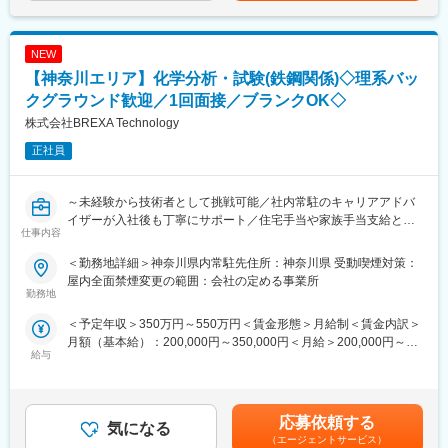
費用割引制度が整っております。
・分析報告書の発行、営業の見積書作成の技術的側面からの支援
・世界各国のユーロフィングループのASMと連携
変更の範囲：会社の定める業務
・欧米のユーロフィンラボとの業務調整（納期管理を含む）
NEW
・規制知識のアップデート
【神奈川エリア】化学分析・試験(鉄鋼関係)◇理系バッ
・試験範囲の説明や分析の品質レベルの維持
・日本市場向けの分析技術サポートに関する資料の作成
クグラウンド歓迎／1回面接／ブランクOK◇
株式会社BREXA Technology
■扱うサービス
正社員
化学分析を中心とした各種試験サービスおよび技術支援を提供し
ていただきます。
～未経験から技術者として挑戦可能／社内常駐のキャリアアドバ
■組織構成
イザーが入社後も丁寧にサポート／住宅手当や家族手当支給と福
将来的にASMグループを率い、営業部門・ラボ・海外拠点と密に
仕事内容
利厚生も充実～
連携する立場です。
＜勤務地詳細＞神奈川県内常駐先住所：神奈川県 受動喫煙対策：
■業務内容例：
■業務の魅力
屋内全面禁煙変更の範囲：会社の定める事業所
当社と取引のあるメーカーにエンジニアとして常駐していただ
勤務地
グローバルな環境で専門性を活かしつつ、顧客満足度向上に直接
き、鉄鋼製品の品質管理を中心に分析・試験・検査業務をお任せ
寄与できるポジションです。
＜予定年収＞350万円～550万円＜賃金形態＞月給制＜賃金内訳＞
することを想定しています。
月額（基本給）：200,000円～350,000円＜月給＞200,000円～
＜具体的な業務内容＞
■教育体制
給与
350,000円＜昇給有無＞有＜残業手当＞有＜給与補足＞※社会人経
・鉄鋼製品の成分分析や物性試験の実施
科学知識・技術動向・規制情報に関する社内外研修やOJTを通じ
験、面接結果等を考慮の上決定します。 ■昇給：年1回（4月）■賞
・試験データの評価・品質判定
て継続的に学べる環境です。
与：年2回（7月、12月）※過去実績2.6ヶ月賃金はあくまでも目安
・試験機器の保全や改善に関する技術検討
の金額であり、選考を通じて上下する可能性があります。月給(月
・品質管理手法の調査・改良
応募依頼する
■就業環境
気になる
額)は固定手当を含めた表記です。
・基礎研究や開発研究部門での各種分析業務
横浜にて勤務いただきます。
（エージェントサービス）