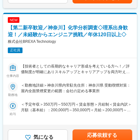
ど、幅広い選択肢が準備されています。
上場企業を中心とした大手メーカーに研究者のスキル・知識・経
験を提供しております。
■はたらく環境：
プロジェクトはいずれも、新素材の開発や医薬品の探索といった
残業については配属先によって多少前後しますが全社月平均残業
NEW
未来の新製品や新技術の礎となる研究開発です。
時間は20時間程度になります。年間休日120日以上を確保してお
【第二新卒歓迎／神奈川】化学分析調査◇理系出身歓
り、プライベートもしっかりと確保できる環境の準備がありま
■手厚い福利厚生：
迎！／未経験からエンジニア挑戦／年休120日以上◇
す。
配属先への勤務に伴う引越費用に関しては、会社が全額負担しま
株式会社BREXA Technology
各プロジェクトには担当の営業が着任しており、定期的な面談な
す。家賃補助の金額に関して、6万円（家賃＋共益費）の物件を上
どを通じて安心かつ安定した就業をサポート。
限として半分を支給いたします。他にも資格取得支援制度、研修
正社員
社内にはキャリアアドバイザーも常駐しているため、将来のキャ
費用割引制度が整っております。
リアや現職に関する相談も気軽に利用頂けます。
■エンジニアとしてのご活躍例：
【技術者としての長期的なキャリア形成を考えている方へ！／評
変更の範囲：会社の定める業務
・過去ものづくりに携わっていたが直近別業界で勤務されていた
価制度が明確にありスキルアップとキャリアアップを両方叶え
仕事内容
方
る！／家族手当や福利厚生が充実しているため腰を据えて働けま
・マネジメントの道ではなく専門エンジニアスペシャリストとし
す！】
＜勤務地詳細＞神奈川県内常駐先住所：神奈川県 受動喫煙対策：
て活躍したいと思いご入社された方
屋内全面禁煙変更の範囲：会社の定める事業所
・エンジニアのスキルをもっと磨きたい、市場価値をあげたいと
■業務内容例：
勤務地
思いご入社された方
当社と取引のある、化学メーカーや製薬メーカー研究開発部門等
＜予定年収＞350万円～550万円＜賃金形態＞月給制＜賃金内訳＞
にて分析員として、行政や企業から依頼された対象物の調査・測
月額（基本給）：200,000円～350,000円＜月給＞200,000円～
■保有案件の属性
定・分析・レポート作成などを行っていただきます。
給与
350,000円＜昇給有無＞有＜残業手当＞有＜給与補足＞※社会人経
化学エンジニアとして幅広い場面でご活躍の想定や、個々人の希
＜具体的な業務内容＞
験、面接結果等を考慮の上決定します。 ■昇給：年1回（4月）■賞
望やスキル経験に合わせて、自動車メーカーや製薬メーカー、半
異物混入分析、土壌・水質の環境調査、事故原因の究明、製品の
与：年2回（7月、12月）※過去実績2.6ヶ月賃金はあくまでも目安
導体関連、大学研究機関など様々なご準備があります。
品質検査、法科学調査、作業環境測定、石綿・アスベスト、放射
の金額であり、選考を通じて上下する可能性があります。月給(月
・化学系（有機、無機、高分子、材料、錯体、触媒、天然物、電
能測定、お客様への分析の技術説明などを手がけます。
応募依頼する
気になる
額)は固定手当を含めた表記です。
気など）
・現場でのサンプリング