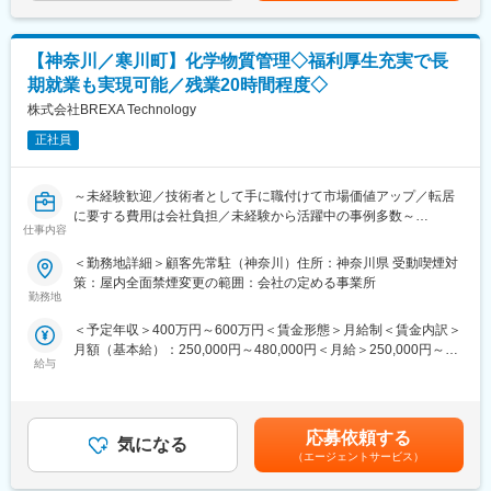
※ご経験スキルに応じて別案件の打診をさせていただく場合もござ
■やりがい：
います。ご面接の際に志向性に合わせて様々お話しできればと思
弊社の材料開発職は、カーボンブラシの性能を左右する“材料その
います。
もの”を追求する仕事です。配合や特性評価を通じて、耐久性・通
【神奈川／寒川町】化学物質管理◇福利厚生充実で長
電性・摩耗特性などを改善し、製品の価値を高めていきます。専
■未経験の方のご活躍事例：
期就業も実現可能／残業20時間程度◇
門知識は入社後に基礎から学べるため、材料開発未経験でも安
技術職が未経験であっても研修や実務を通じてスキルを身に着け
株式会社BREXA Technology
心。設計・製造・営業と連携しながら、自分が関わった材料が実
ていただけます！以下は実際の活躍事例です。
際の製品として使われるやりがいを実感できます。EVや電動化が
・営業経験者：
正社員
進む成長分野を支える、モノづくりの根幹に関われるポジション
自動車内装部品の試験評価プロジェクトに配属
です。
今後の需要から電気系エンジニアを目指して電験三種を勉強中。
～未経験歓迎／技術者として手に職付けて市場価値アップ／転居
・アパレル店舗運営経験者：
に要する費用は会社負担／未経験から活躍中の事例多数～
半導体製造装置の立ち上げプロジェクト配属
仕事内容
現在はフィールドエンジニアとして活躍中。
■業務内容：
・営業経験者：
＜勤務地詳細＞顧客先常駐（神奈川）住所：神奈川県 受動喫煙対
各種メーカーの開発パートナーとして、当社とお取引のある化学
風力発電施設の設計補助業務配属
策：屋内全面禁煙変更の範囲：会社の定める事業所
メーカー様等の顧客先にて化学分析や技術サポートなどをお任せ
大手メーカーでの打ち合わせ、取りまとめ・設計者業務を学び、
勤務地
します。
設計補助から一設計担当へ。
＜予定年収＞400万円～600万円＜賃金形態＞月給制＜賃金内訳＞
＜具体的な業務＞
月額（基本給）：250,000円～480,000円＜月給＞250,000円～
・化学物質管理やシステム入力
■スキルアップやキャリア形成について：
給与
480,000円＜昇給有無＞有＜残業手当＞有＜給与補足＞※社会人経
・化学物質の分類・ラベリング管理
当社では入社後も技術者の方々のスキルアップをサポートするに
験、面接結果等を考慮の上決定します。 ■昇給：年1回（4月）■賞
・組成比率計算
あたって、アカデミー制度を導入しています。
与：年2回（7月、12月）※過去実績2.6ヶ月賃金はあくまでも目安
・試験記録・検査データの入力
ご自身の興味がある分野や更に知識を強化したい領域に関する授
の金額であり、選考を通じて上下する可能性があります。月給(月
※ご経験スキルに応じて別案件の打診をさせていただく場合もござ
業を選択いただき、受講内容に基づいてテストや資格試験に参加
応募依頼する
気になる
額)は固定手当を含めた表記です。
います。ご面接の際に志向性に合わせて様々お話しできればと思
いただくなどのサポートとなります。
（エージェントサービス）
います。
学んだ内容や取得した資格は社内評価や昇給とも連動しているた