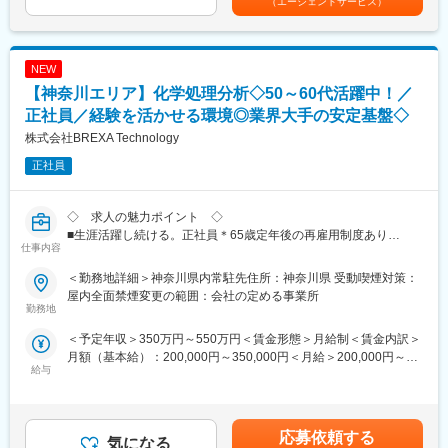
（エージェントサービス）
・分析系（医薬品分析、単離・精製、成分分析、構造解析、バリ
・報告書の文章作成
デーション、抽出など）
・画像データ管理
上記以外にも基礎研究部門や開発部門など豊富な案件がある為活
躍の場があります。
NEW
■業務の流れ：
まずは、依頼された対象物を調査します。
【神奈川エリア】化学処理分析◇50～60代活躍中！／
変更の範囲：会社の定める業務
実際に河川や工場、事故現場（火災、自動車事故、塗料汚損な
正社員／経験を活かせる環境◎業界大手の安定基盤◇
ど）に足を運び、試料を採取することもあります。
株式会社BREXA Technology
その後、測定機器を用いて分析し、分析結果をもとに調査報告書
を作成し、企業様に提出します。
正社員
■手厚い福利厚生：
配属先への勤務に伴う引越費用に関しては、会社が全額負担しま
◇ 求人の魅力ポイント ◇
す。家賃補助の金額に関して、6万円（家賃＋共益費）の物件を上
■生涯活躍し続ける。正社員＊65歳定年後の再雇用制度あり
仕事内容
限として半分を支給いたします。他にも資格取得支援制度、研修
（ご希望の方は65歳を超えて制度を活用し、長くご活躍されてい
費用割引制度が整っております。
る方もいらっしゃいます）
＜勤務地詳細＞神奈川県内常駐先住所：神奈川県 受動喫煙対策：
■長期就業前提のため、短期間で職場を転々とすることもありませ
屋内全面禁煙変更の範囲：会社の定める事業所
■はたらく環境：
ん
勤務地
残業については配属先によって多少前後しますが全社月平均残業
■キャリアアドバイザー制度など、福利厚生・バックアップ体制◎
＜予定年収＞350万円～550万円＜賃金形態＞月給制＜賃金内訳＞
時間は20時間程度になります。年間休日120日以上を確保してお
月額（基本給）：200,000円～350,000円＜月給＞200,000円～
り、プライベートのお時間もしっかりと確保できる環境の準備が
■業務内容例：【変更の範囲：会社の定める業務】
給与
350,000円＜昇給有無＞有＜残業手当＞有＜給与補足＞※社会人経
あります。
当社と取引のある、産業廃棄物処理企業にて、分析業務および処
験、面接結果等を考慮の上決定します。 ■昇給：年1回（4月）■賞
各プロジェクトには担当の営業が着任しており、定期的な面談な
理業務をお任せします。
与：年2回（7月、12月）※過去実績2.6ヶ月賃金はあくまでも目安
どを通じて安心かつ安定した就業をサポート。
分析業務では、主に酸やアルカリ、油を扱う事業所にて分析機器
の金額であり、選考を通じて上下する可能性があります。月給(月
社内にはキャリアアドバイザーも常駐しているため、将来のキャ
を使用した成分分析を行います。
応募依頼する
気になる
額)は固定手当を含めた表記です。