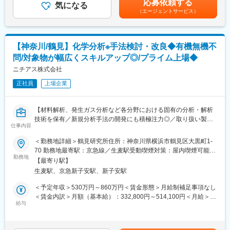
する
応募依頼する
気になる
額)は固定手当を含めた表記です。
■手厚い福利厚生：
2)一般分析機器（GPC, IR, GC, 滴定, 粘度等）や製品特有の特殊な
（エージェントサービス）
配属先への勤務に伴う引越費用に関しては、会社が全額負担しま
分析を実施し、適切なデータを収集する
す。家賃補助の金額に関して、6万円（家賃＋共益費）の物件を上
3)中試、実機設備での試運転に関して、計画を立案し実行する
限として半分を支給いたします。他にも資格取得支援制度、研修
費用割引制度が整っております。
【神奈川/鶴見】化学分析※手法検討・改良◆有機無機不
■はたらく環境：
残業については配属先によって多少前後しますが全社月平均残業
問/対象物が幅広くスキルアップ◎/プライム上場◆
変更の範囲：会社の定める業務
時間は20時間程度になります。年間休日120日以上を確保してお
ニチアス株式会社
り、プライベートのお時間もしっかりと確保できる環境の準備が
あります。
正社員
上場企業
各プロジェクトには担当の営業が着任しており、定期的な面談な
どを通じて安心かつ安定した就業をサポート。
【材料解析、発生ガス分析など各分野における固有の分析・解析
社内にはキャリアアドバイザーも常駐しているため、将来のキャ
技術を保有／新規分析手法の開発にも積極注力◎／取り扱い製品
リアや現職に関する相談も気軽に利用頂けます。
仕事内容
多数・多様な分析手法に挑戦できる／平均勤続年数14.0年・離職
率1.9％・平均有給取得率74.6％と長期就業が叶う】
■手厚い福利厚生：
＜勤務地詳細＞鶴見研究所住所：神奈川県横浜市鶴見区大黒町1-
配属先への勤務に伴う引越費用に関しては、会社が全額負担しま
70 勤務地最寄駅：京急線／生麦駅受動喫煙対策：屋内喫煙可能場
■業務概要：
す。家賃補助の金額に関して、6万円（家賃＋共益費）の物件を上
勤務地
所あり変更の範囲：会社の定める事業所
【最寄り駅】
研究開発本部内の分析解析部にて分析業務および分析手法の検
限として半分を支給いたします。他にも資格取得支援制度、研修
生麦駅、京急新子安駅、新子安駅
討・改良業務をお任せします。ご入社後にお任せする業務は適性
費用割引制度が整っております。
や経験分野に応じて決定いたしますので、有機・無機問わず色々
＜予定年収＞530万円～860万円＜賃金形態＞月給制補足事項なし
なバックグラウンドの方にご活躍頂けます。
■キャリアステップの例
＜賃金内訳＞月額（基本給）：332,800円～514,100円＜月給＞
技術者として様様なキャリアを選択頂けます。
給与
332,800円～514,100円＜昇給有無＞有＜残業手当＞有＜給与補足
■業務詳細：
化学系の技術者としてスタートしたのちに、機械電気などの別分
＞※年齢・経験・能力を考慮の上、決定します。■給与改定：年1
・分析装置を用いた測定/解析、組成分析
野への挑戦を通じて幅広い経験を積んでいただくことはもちろ
回（4月）■賞与：年2回賃金はあくまでも目安の金額であり、選