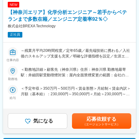
入社後のスキルアップ研修や支援も豊富に展開しています。
NEW
若手からベテランまで多くのエンジニアが所属していますが、中
には未経験からエンジニアとして活躍してる事例も多数ありま
【神奈川エリア】化学分析エンジニア～若手からベテ
■手厚い福利厚生：
す。以下は一例です。
ランまで多数在籍／エンジニア定着率92％◇
配属先への勤務に伴う引越費用に関して会社が全額負担します。
・営業経験からエンジニアへ挑戦：
家賃補助の金額に関して、6万円（家賃＋共益費）の物件を上限と
株式会社BREXA Technology
自動車内装部品の試験評価プロジェクトに配属。今後の需要から
して半分を支給いたします。他にも資格取得支援制度、研修費用
電気系エンジニアを目指して電験三種を勉強中。
正社員
割引制度が整っております。
・アパレル店舗運営からエンジニアに：
半導体製造装置の立ち上げプロジェクト配属、現在はフィールド
変更の範囲：会社の定める業務
エンジニアとして活躍中。
～残業月平均20時間程度／定年65歳／最先端技術に携わる／入社
後のスキルアップ支援も充実／明確な評価指標を設定／生涯エン
仕事内容
実務経験がなくとも、学生時代の知見や素養を活かしてスキルを
ジニアを実現～
習得、ご自身の努力が報われる環境となっています。
＜勤務地詳細＞顧客先（神奈川県）住所：神奈川県 勤務地最寄
入社後のスキルアップ研修や支援も豊富に展開しています。
■業務概要：
駅：井細田駅受動喫煙対策：屋内全面禁煙変更の範囲：会社の定
・当社の大手クライアント様先にて、化学系エンジニアとしてご
勤務地
める事業所
■キャリア形成：
活躍いただきます。
＜予定年収＞350万円～500万円＜賃金形態＞月給制＜賃金内訳＞
2年～3年程度アサイン案件に携わります。半年に1度営業とプロ
・新規事業立ち上げに伴っての増員募集となりますため、ご自身
月額（基本給）：230,000円～350,000円＜月給＞230,000円～
ジェクトリーダーと面談し、自身の状態や希望の案件のヒアリン
の努力によっては幅広くご経験をしていただくことが可能なポジ
給与
350,000円＜昇給有無＞有＜残業手当＞有＜給与補足＞※社会人経
グを行い、次回案件アサイン時に適切なプロジェクトに配属でき
ションとなります。
験、面接結果等を考慮の上決定します。 ■昇給：年1回（4月）■賞
るような体制を整えています。そのため、多種多様な業界のクラ
＜想定の業務内容＞
与：年2回（7月、12月）※過去実績2.6ヶ月賃金はあくまでも目安
イアント先プロジェクトを担当することができ、幅広い知識とス
・原料粉末の成分分析
の金額であり、選考を通じて上下する可能性があります。月給(月
キルを身に付けることができます。
┗走査電子顕微鏡、X線解析装置、粒度分布測定装置を利用しての
応募依頼する
気になる
額)は固定手当を含めた表記です。
分析業務
（エージェントサービス）
■手厚い福利厚生：
配属先への勤務に伴う引越費用に関しては、会社が全額負担しま
■未経験の方のご活躍事例：