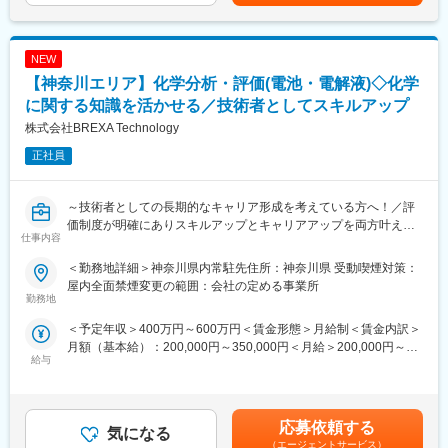
・関連部署との情報共有と連携
部門間でのコミュニケーションが活発で、柔軟な働き方も可能で
・報告書作成および結果のフィードバック など
す。
※スキルや経験素養に応じて別業務をご提示させていただく場合も
NEW
ございます。詳細は面接内でご一緒にお話をさせていただければ
■想定されるキャリアパス
と思います※
【神奈川エリア】化学分析・評価(電池・電解液)◇化学
リーダー経験を活かし、グローバル拠点や専門領域でのさらなる
キャリアアップが目指せます。
に関する知識を活かせる／技術者としてスキルアップ
■保有案件の属性
株式会社BREXA Technology
化学エンジニアとして幅広い場面でご活躍の想定や、個々人の希
■企業の特徴/魅力
望やスキル経験に合わせて、自動車メーカーや製薬メーカー、半
世界規模の分析サービスネットワークを持ち、高い技術力と信頼
正社員
導体関連、大学研究機関など様々なご準備があります。
性で業界をリードしています。
・化学系（有機、無機、高分子、材料、錯体、触媒、天然物、電
気など）
～技術者としての長期的なキャリア形成を考えている方へ！／評
変更の範囲：会社の定める業務
・分析系（医薬品分析、単離・精製、成分分析、構造解析、バリ
価制度が明確にありスキルアップとキャリアアップを両方叶え
仕事内容
デーション、抽出など）
る！／家族手当や福利厚生が充実しているため腰を据えて働けま
上記以外にも基礎研究部門や開発部門など豊富な案件がある為活
す！～
＜勤務地詳細＞神奈川県内常駐先住所：神奈川県 受動喫煙対策：
躍の場があります。
屋内全面禁煙変更の範囲：会社の定める事業所
■業務内容：
勤務地
■キャリアステップの例
当社と取引のある、化学メーカーにて触媒や電池部材に関連する
＜予定年収＞400万円～600万円＜賃金形態＞月給制＜賃金内訳＞
技術者として様様なキャリアを選択頂けます。
材料の分析・解析を通じて材料開発支援を担当していただきま
月額（基本給）：200,000円～350,000円＜月給＞200,000円～
化学系の技術者としてスタートしたのちに、機械電気などの別分
す。
給与
350,000円＜昇給有無＞有＜残業手当＞有＜給与補足＞※社会人経
野への挑戦を通じて幅広い経験を積んでいただくことはもちろ
電池そのものの総合解析を行い、新規材料開発支援を行っていた
験、面接結果等を考慮の上決定します。 ■昇給：年1回（4月）■賞
ん、一つの分野で経験を積んでいただくことで上流工程やリーダ
だきます。また触媒の構造の解析も行います。
与：年2回（7月、12月）※過去実績2.6ヶ月賃金はあくまでも目安
ーへの挑戦も可能です。
の金額であり、選考を通じて上下する可能性があります。月給(月
また、技術者としての経験を活かして採用担当への挑戦や社内向
■当社の魅力：
応募依頼する
気になる
額)は固定手当を含めた表記です。
け技術講師といったことある職種への挑戦も可能となっているな
多様なジャンルの研究開発経験を積む事が可能です。
（エージェントサービス）