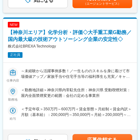
気になる
額)は固定手当を含めた表記です。
■働く環境：
あります。※実際の担当業務は過去のご経験や面接を通じて決定し
（エージェントサービス）
配属先によって多少前後しますが全社月平均残業時間は20時間程
ます。
です。また、年休120日程度や充実した教育制度など働きやすい
環境を整えております。
■当社の魅力：
NEW
多様なジャンルの研究開発経験を積む事が可能です。
■キャリア形成：
上場企業を中心とした大手メーカーに研究者のスキル・知識・経
【神奈川エリア】化学分析・評価◇大手重工業G勤務／
2年～3年程度アサイン案件に携わります。半年に1度営業とプロ
験を提供しております。
国内最大級の技術アウトソーシング企業の安定性◇
ジェクトリーダーと面談し、自身の状態や希望の案件のヒアリン
プロジェクトはいずれも、新素材の開発や医薬品の探索といった
株式会社BREXA Technology
グを行い、次回案件アサイン時に適切なプロジェクトに配属でき
未来の新製品や新技術の礎となる研究開発です。
るような体制を整えています。そのため、多種多様な業界のクラ
正社員
イアント先プロジェクトを担当することができ、幅広い知識とス
■働く環境：
キルを身に付けることができます。
配属先によって多少前後しますが全社月平均残業時間は20時間程
度になります。また、年休120日程度や充実した教育制度など働
～未経験から活躍事例多数！／一生もののスキルを身に着けて市
変更の範囲：会社の定める業務
きやすい環境を整えております。
場価値アップ／家族手当や住宅手当等の福利厚生も充実／キャリ
仕事内容
アアップ可能～
■キャリア形成：
＜勤務地詳細＞神奈川県内常駐先住所：神奈川県 受動喫煙対策：
2年～3年程度アサイン案件に携わります。半年に1度営業とプロ
■業務内容：
屋内全面禁煙変更の範囲：会社の定める事業所
ジェクトリーダーと面談し、自身の状態や希望の案件のヒアリン
当社と取引のある、企業様のもとで下記業務をご依頼していま
勤務地
グを行い、次回案件アサイン時に適切なプロジェクトに配属でき
す。
＜予定年収＞350万円～600万円＜賃金形態＞月給制＜賃金内訳＞
るような体制を整えています。そのため、多種多様な業界のクラ
（1）化学分析業務
月額（基本給）：200,000円～350,000円＜月給＞200,000円～
イアント先プロジェクトを担当することができ、幅広い知識とス
（2）材料分析業務
給与
350,000円＜昇給有無＞有＜残業手当＞有＜給与補足＞※社会人経
キルを身に付けることができます。
具体的には構造物の応力、振動の計測、健全性の評価
験、面接結果等を考慮の上決定します。 ■昇給：年1回（4月）■賞
材料の成分分析や損傷調査、環境関係の計測、分析、各種数値解
与：年2回（7月、12月）※過去実績2.6ヶ月賃金はあくまでも目安
変更の範囲：会社の定める業務
析業務をご担当いただきます。
の金額であり、選考を通じて上下する可能性があります。月給(月
応募依頼する