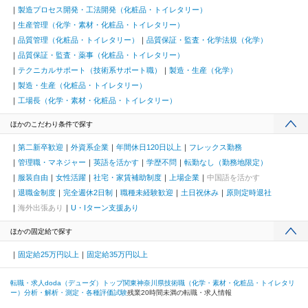
製造プロセス開発・工法開発（化粧品・トイレタリー）
生産管理（化学・素材・化粧品・トイレタリー）
品質管理（化粧品・トイレタリー）
品質保証・監査・化学法規（化学）
品質保証・監査・薬事（化粧品・トイレタリー）
テクニカルサポート（技術系サポート職）
製造・生産（化学）
製造・生産（化粧品・トイレタリー）
工場長（化学・素材・化粧品・トイレタリー）
ほかのこだわり条件で探す
第二新卒歓迎
外資系企業
年間休日120日以上
フレックス勤務
管理職・マネジャー
英語を活かす
学歴不問
転勤なし（勤務地限定）
服装自由
女性活躍
社宅・家賃補助制度
上場企業
中国語を活かす
退職金制度
完全週休2日制
職種未経験歓迎
土日祝休み
原則定時退社
海外出張あり
U・Iターン支援あり
ほかの固定給で探す
固定給25万円以上
固定給35万円以上
転職・求人doda（デューダ）トップ
関東
神奈川県
技術職（化学・素材・化粧品・トイレタリ
ー）
分析・解析・測定・各種評価試験
残業20時間未満の転職・求人情報