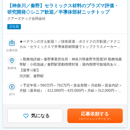
ど、幅広い選択肢が準備されています。
【神奈川／秦野】セラミックス材料のプラズマ評価・
■スキルアップやキャリア形成について：
当社では入社後も技術者の方々のスキルアップをサポートするに
変更の範囲：会社の定める業務
研究開発◇シニア歓迎／半導体部材ニッチトップ
あたって、アカデミー制度を導入しています。
クアーズテック合同会社
ご自身の興味がある分野や更に知識を強化したい領域に関する授
業を選択いただき、受講内容に基づいてテストや資格試験に参加
正社員
いただくなどのサポートとなります。
学んだ内容や取得した資格は社内評価や昇給とも連動しているた
★ベテランの方も歓迎！／技術派遣・ポスドクの方歓迎／テクニ
め、スキルアップと昇給を同時に実現いただけます。
カル・セラミックスで半導体部材関連でトップクラスメーカー
また、経験を積んでいただくことで大手企業への移籍も可能であ
仕事内容
★平均残業20h／有給取得率約80％／転勤当面無し／単身寮や社
り、技術者としての価値をどんどん高めていただくことを叶えら
宅など完
れます。
＜勤務地詳細＞秦野事業所住所：神奈川県秦野市曽屋30 勤務地最
寄駅：小田急線／秦野駅受動喫煙対策：屋内喫煙可能場所あり変
■ミッション：
また、社内にはキャリアアドバイザーが常駐しているため、今後
勤務地
更の範囲：会社の定める事業所（リモートワーク含む）
【最寄り駅】
組み込まれた装置のエッチングを顧客先で行う際に、耐食性のあ
のキャリア形成や自分の目指したい方向性について壁打ちや相談
渋沢駅、秦野駅
るセラミックス部材を作るのがミッションです。
を進めやすい環境となっています
＜予定年収＞560万円～762万円＜賃金形態＞月給制＜賃金内訳＞
■職務内容：
■キャリアステップの例
月額（基本給）：312,000円～425,000円＜月給＞312,000円～
プラズマ評価、計測、およびプラズマと関連する材料開発を含む
技術者として様様なキャリアを選択頂けます。
給与
425,000円＜昇給有無＞有＜残業手当＞有＜給与補足＞※上記年収
試験研究開発を行って頂きます。
化学系の技術者としてスタートしたのちに、機械電気などの別分
は時間外労働月20時間分の手当を含む※時間外手当を含まない年
基礎的な研究から新規材料の開発、さらにプロトタイプの作製を
野への挑戦を通じて幅広い経験を積んでいただくことはもちろ
収：500万～600万円■昇給：年1回■賞与：年2回（業績に応じて
行い、客先への評価品提出といった材料開発の一連の流れが業務
ん、一つの分野で経験を積んでいただくことで上流工程やリーダ
年3回もあり）賃金はあくまでも目安の金額であり、選考を通じて
応募依頼する
に含まれます。ユーザーの評価を受ける場面もあり、研究開発職
ーへの挑戦も可能です。
気になる
上下する可能性があります。月給(月額)は固定手当を含めた表記で
（エージェントサービス）
の醍醐味を味わえる業務です。
また、技術者としての経験を活かして採用担当への挑戦や社内向
す。
け技術講師といったことある職種への挑戦も可能となっているな