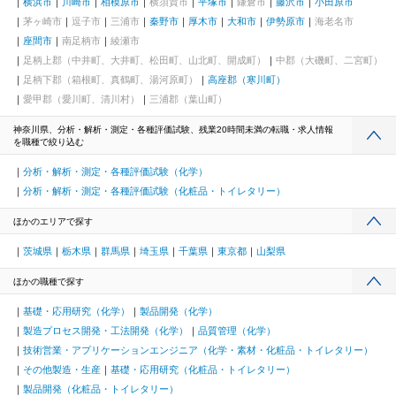
横浜市
川崎市
相模原市
横須賀市
平塚市
鎌倉市
藤沢市
小田原市
茅ヶ崎市
逗子市
三浦市
秦野市
厚木市
大和市
伊勢原市
海老名市
座間市
南足柄市
綾瀬市
足柄上郡（中井町、大井町、松田町、山北町、開成町）
中郡（大磯町、二宮町）
足柄下郡（箱根町、真鶴町、湯河原町）
高座郡（寒川町）
愛甲郡（愛川町、清川村）
三浦郡（葉山町）
神奈川県、分析・解析・測定・各種評価試験、残業20時間未満の転職・求人情報
を職種で絞り込む
分析・解析・測定・各種評価試験（化学）
分析・解析・測定・各種評価試験（化粧品・トイレタリー）
ほかのエリアで探す
茨城県
栃木県
群馬県
埼玉県
千葉県
東京都
山梨県
ほかの職種で探す
基礎・応用研究（化学）
製品開発（化学）
製造プロセス開発・工法開発（化学）
品質管理（化学）
技術営業・アプリケーションエンジニア（化学・素材・化粧品・トイレタリー）
その他製造・生産
基礎・応用研究（化粧品・トイレタリー）
製品開発（化粧品・トイレタリー）