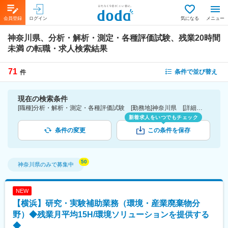
会員登録
ログイン
気になる
メニュー
神奈川県、分析・解析・測定・各種評価試験、残業20時間
未満
の転職・求人検索結果
71
条件で並び替え
件
現在の検索条件
[職種]分析・解析・測定・各種評価試験 [勤務地]神奈川県 [詳細条件](休日・働き方)残業20時間未満
新着求人をいつでもチェック
条件の変更
この条件を保存
神奈川県
のみで募集中
NEW
【横浜】研究・実験補助業務（環境・産業廃棄物分
野）◆残業月平均15H/環境ソリューションを提供する
◆