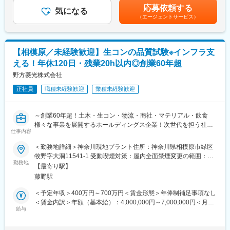
・依頼部署との調整業務
ん、一つの分野で経験を積んでいただくことで上流工程やリーダ
考を通じて上下する可能性があります。月給(月額)は固定手当を含
応募依頼する
・依頼内容に応じた分析手法の検討/改良
ーへの挑戦も可能です。
気になる
めた表記です。
（エージェントサービス）
・分析結果の報告業務
また、技術者としての経験を活かして採用担当への挑戦や社内向
※依頼分析件数は個人では平均20～30件/年程度となります。ただ
け技術講師といったことある職種への挑戦も可能となっているな
案件数=分析数ではなく、1つの案件の中に複数の分析がございま
ど、幅広い選択肢が準備されています。
すので、ボリュームのある案件の場合には分析数が増えていきま
【相模原／未経験歓迎】生コンの品質試験※インフラ支
す。
変更の範囲：会社の定める業務
える！年休120日・残業20h以内◎創業60年超
※ご入社後はルーティン分析から経験を積んで頂きますが、徐々に
手法検討業務にも従事頂く予定です。
野方菱光株式会社
正社員
職種未経験歓迎
業種未経験歓迎
■対象物・分析手法：
・対象物：同社で扱う全試料（有機・無機問わず）
・主な分析手法：LC、MS、ICP-AES、ICP-MS等
～創業60年超！土木・生コン・物流・商社・マテリアル・飲食
様々な事業を展開するホールディングス企業！次世代を担う社員
■組織体制：
仕事内容
の研修に注力！グループシナジーを活かし、M＆Aや業務提携でさ
30～50代の10名が在籍しており、平均年齢は42歳です。
らなる成長フェーズを迎えています！～
＜勤務地詳細＞神奈川現地プラント住所：神奈川県相模原市緑区
※研究/分析機関において化学分析経験がある方もご入社実績がご
牧野字大洞11541-1 受動喫煙対策：屋内全面禁煙変更の範囲：会
ざいます。
■職務概要：
勤務地
社の定める事業所
【最寄り駅】
生コンクリート工場の製造試験業務をお任せします。
■キャリアパス：
藤野駅
ご経験によって業務をお任せいたしますので、ご安心くださいま
分析業務のスペシャリストとして管理職になる方もいれば、同ポ
せ。
＜予定年収＞400万円～700万円＜賃金形態＞年俸制補足事項なし
ジションにて培った分析経験を活かして技術開発部門にご異動さ
＜賃金内訳＞年額（基本給）：4,000,000円～7,000,000円＜月額
れる方もおります。新卒入社・中途入社問わず社員がのびのびと
■職務詳細：
給与
＞333,333円～583,333円（12分割）＜昇給有無＞有＜残業手当＞
ご活躍頂ける風土が整っています。
（1）配合設計の管理
有＜給与補足＞※給与詳細は、経験・資格等を考慮し決定します。
（2）温度管理