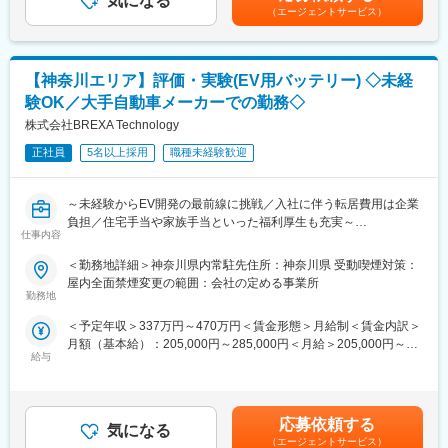
気になる
額)は固定手当を含めた表記です。
リーマンショック中も毎年15％成長を継続、コロナ禍においても
・営業経験からエンジニアへ挑戦：
（エージェントサービス）
事業成長を継続しており、売上は2,000億円規模、27,000名以上
自動車内装部品の試験評価プロジェクトに配属。今後の需要から
のエンジニアが在籍しています。エンジニア定着率は92％以上で
電気系エンジニアを目指して電験三種を勉強中。
あり、エンジニアの成長に投資をし続けています。
・アパレル店舗運営からエンジニアに：
加えて国内に50拠点以上配置していることから、ライフイベント
【神奈川エリア】評価・実験(EV用バッテリー) ◇未経
半導体製造装置の立ち上げプロジェクト配属、現在はフィールド
などで転居の必要が生じたとしても柔軟に対応可能。転居費用に
エンジニアとして活躍中。
験OK／大手自動車メーカーでの勤務◇
ついても全額会社負担などエンジニアのキャリアを重視した空気
株式会社BREXA Technology
感となっています。
■はたらく環境：
残業については配属先によって多少前後しますが全社月平均残業
正社員
5名以上採用
職種未経験歓迎
変更の範囲：会社の定める業務
時間は20時間程度になります。年間休日120日以上を確保してお
り、プライベートのお時間もしっかりと確保できる環境の準備が
～未経験からEV開発の最前線に挑戦／入社に伴う転居費用は企業
あります。
負担／住宅手当や家族手当といった福利厚生も充実～
各プロジェクトには担当の営業が着任しており、定期的な面談な
仕事内容
どを通じて安心かつ安定した就業をサポート。
■業務内容：
社内にはキャリアアドバイザーも常駐しているため、将来のキャ
＜勤務地詳細＞神奈川県内常駐先住所：神奈川県 受動喫煙対策：
電気自動車（EV）の心臓部である「EV用バッテリー（リチウムイ
リアや現職に関する相談も気軽に利用頂けます。
屋内全面禁煙変更の範囲：会社の定める事業所
オン電池）」の評価・実験を担当します。自動車メーカーのパー
勤務地
トナーとして、次世代車開発の品質を支える重要なポジションで
■スキルアップやキャリア形成について：
＜予定年収＞337万円～470万円＜賃金形態＞月給制＜賃金内訳＞
す。
当社では入社後も技術者の方々のスキルアップをサポートするに
月額（基本給）：205,000円～285,000円＜月給＞205,000円～
＜具体的な業務内容＞
あたって、アカデミー制度を導入しています。
給与
285,000円＜昇給有無＞有＜残業手当＞有＜給与補足＞※社会人経
・リチウムイオン電池の性能評価・実験
ご自身の興味がある分野や更に知識を強化したい領域に関する授
験、面接結果等を考慮の上決定します。※上記年収は月20時間分
・測定データの収集・分析・報告
業を選択いただき、受講内容に基づいてテストや資格試験に参加
の残業手当と賞与を含む想定年収です。■昇給：年1回（4月）■賞
・試験装置の操作、校正、点検
いただくなどのサポートとなります。
与：年2回（7月、12月）※過去実績2.6ヶ月賃金はあくまでも目安
・品質検証や改善提案の補助
学んだ内容や取得した資格は社内評価や昇給とも連動しているた
応募依頼する
気になる
の金額であり、選考を通じて上下する可能性があります。月給(月
め、スキルアップと昇給を同時に実現いただけます。
（エージェントサービス）