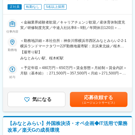
■配属部署：
変更の範囲：本文参照
正社員
転勤なし
5名以上採用
法人マーケティング室決済ビジネス企画グループ
決済ビジネス企画グループは、グループ長以下、約15名のグルー
プです。
＜金融業界経験者歓迎／キャリアチェンジ歓迎／産休育休制度充
実／研修制度充実／中途入社比率8～9割／年間休日120日＞
■当行について：
仕事内容
◎確定拠出年金制度の要である記録関連業務を専業で行う会社
主要マーケットとする神奈川・東京エリアは…
◎記録関連業務を行う会社は国内に4社あり、加入者等の管理人数
＜勤務地詳細＞本社住所：神奈川県横浜市西区みなとみらい2-2-1
◎日本の総人口の18%、つまりは日本人のおおよそ5人に1人が横
でトップクラスシェア
横浜ランドマークタワー22F勤務地最寄駅：京浜東北線／桜木町
浜銀行の営業地盤です。
勤務地
駅受動喫煙対策：屋内全面禁煙変更の範囲：会社の定める事業所
◎日本のGDPの約26％が集中する巨大マーケット！スペインやイ
【最寄り駅】
■業務概要：
ンドネシアなどの一国家と肩を並べる経済規模です。
みなとみらい駅、桜木町駅
顧客企業や金融機関、加入者などから提出される書類やデータの
◎神奈川県内企業のメインバンクにおけるシェアはトップクラス
各種情報の登録、確認、問合せ対応を行う事務処理部門にて下記
＜予定年収＞480万円～650万円＜賃金形態＞月給制＜賃金内訳＞
です。数多くの企業を支えることで、地域経済の発展に大きく貢
業務を行っていただきます。
月額（基本給）：271,500円～357,500円＜月給＞271,500円～
献しています。
給与
357,500円＜昇給有無＞有＜残業手当＞有＜給与補足＞■賞与実
◎神奈川県内の横浜銀行の貸出金シェアは約36%、預金シェアは
・業務品質向上に向けた作業手順の見直し
績：年2回（6・12月）年収モデル：月給+賞与※上記年収は20時間
約26%です。
・非定型業務の受付/整理（必要情報の確認、関係部署との連携対
分の残業手当を想定した金額です。(所定労働時間7時間30分)※想
神奈川県内での融資金のおおよそ3分の1、預金の4分の1が当行で
応）
定年収には昼食手当（月9,000円）を含みます。賃金はあくまでも
お取り扱いとなり高いシェアを誇ります。
応募依頼する
・事務処理内容の確認や処理の進捗管理
気になる
目安の金額であり、選考を通じて上下する可能性があります。月
（エージェントサービス）
・社内外からの問い合わせ対応
給(月額)は固定手当を含めた表記です。
■働き方：
・法改正や作業変更時の手順整備（変更点の整理、手順への落と
・フレックスタイム制／土日祝休
し込み）
※最初から全てをお任せするのではなく、経験に応じてお任せしま
変更の範囲：会社の定める業務
【みなとみらい】外国株決済・オペ企画◆IT活用で業務
す。
改革／楽天Gの成長環境