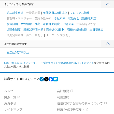
ほかのこだわり条件で探す
第二新卒歓迎
外資系企業
年間休日120日以上
フレックス勤務
管理職・マネジャー
英語を活かす
学歴不問
転勤なし（勤務地限定）
服装自由
女性活躍
社宅・家賃補助制度
上場企業
中国語を活かす
退職金制度
残業20時間未満
完全週休2日制
職種未経験歓迎
土日祝休み
原則定時退社
海外出張あり
U・Iターン支援あり
ほかの固定給で探す
固定給35万円以上
転職・求人doda（デューダ）トップ
関東
神奈川県
金融系専門職
バックオフィス
固定給25万円
以上の転職・求人情報
転職サイト dodaをシェア
ヘルプ
会社概要
拠点一覧
利用規約
免責事項
通信に関する情報の利用について
サイトマップ
採用を検討中の方へ