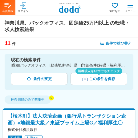
会員登録
ログイン
気になる
メニュー
神奈川県、バックオフィス、固定給25万円以上
の転職・
求人検索結果
11
条件で並び替え
件
現在の検索条件
[職種]バックオフィス [勤務地]神奈川県 [詳細条件](待遇・福利厚生)固定給25万円以上
新着求人をいつでもチェック
条件の変更
この条件を保存
神奈川県
のみで募集中
【桜木町】法人決済企画（銀行系トランザクション企
画）※地銀最大級／東証プライム上場G／福利厚生〇
株式会社横浜銀行