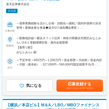
ちしております！
・原則毎週月曜：8：00～16：20（楽天グループ朝会）
楽天証券株式会社
・原則毎週水曜：8：30～16：50（楽天証券HD朝会）
変更の範囲：会社の定める業務
正社員
※部署によってはシフト制を導入しています。
※役割によっては型裁量労働制が適用されます。（みなし労働時
間：7時間20分／日）
～債券業務経験を活かし企画・自動化へ挑戦／国内外債券の決済
※業務の都合上、時間外労働が発生することがあります。
管理＋業務改善を推進◆楽天Gで成長機会豊富～
仕事内容
■当社について：
■業務概要
＜勤務地詳細＞横浜オフィス住所：神奈川県横浜市西区みなとみ
当社は、1999年にオンライン専業証券としてサービスを開始しま
国内外債券の決済管理業務全般を担当いただきます。単なるオペ
らい3-6-1 受動喫煙対策：屋内全面禁煙
した。2025年1月には総合口座数1,200万口座超、預り資産残高は
レーションに留まらず、債券に関する深い専門知識を活かし、IT
勤務地
36兆円超と成長を続けています。常にお客様の立場に立った革新
【最寄り駅】
テクノロジーを活用した業務の効率化・自動化、そして新たなサ
的なサービスを通じて、投資初心者の方からアクティブトレーダ
みなとみらい駅
ービス導入に向けた企画・立案とその実現をリードしていただき
ーの方まで幅広いお客様に向けて、質の高いサービスの提供と拡
ます。
＜予定年収＞650万円～1,200万円＜賃金形態＞月給制＜賃金内訳
充に取り組んでいます。
＞月額（基本給）：327,000円～560,000円固定残業手当/月：
■主な業務内容
給与
83,000円～140,000円（固定残業時間30時間0分/月）超過した時
（１）業務効率化、新サービスに対する企画及び立案
間外労働の残業手当は追加支給＜月給＞410,000円～700,000円
（２）債券にかかる決済管理業務全般
（一律手当を含む）＜昇給有無＞有＜残業手当＞有＜給与補足＞※
業績により賞与を年2回（6月、12月）支給（上記想定年収に含
応募依頼する
【組織】
気になる
む）※想定年収はあくまでも目安の金額であり、選考を通じて上下
（エージェントサービス）
所属は証券業務部となります。部全体で約45人、その中で債券チ
する可能性あり賃金はあくまでも目安の金額であり、選考を通じ
ームを担当頂きます。
て上下する可能性があります。月給(月額)は固定手当を含めた表記
です。
■就業時間の補足
【横浜／本店ビル】M＆A／LBO／MBOファイナンス
【朝会による就業時間の変動がございます（楽天グループ内の情