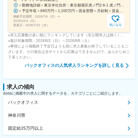
＜勤務地詳細＞東京本社住所：東京都港区虎ノ門2-6-1 虎ノ門ヒルズ ステーションタワー28F受動喫煙対策：敷地内喫煙可能場所あり変更の範囲：会社の定める事業所
＜予定年収＞840万円～1,100万円＜賃金形態＞月給制＜賃金内訳＞月額（基本給）：500,000円～800,000円＜月給＞500,000円～800,000円＜昇給有無＞有＜残業手当＞有＜給与補足＞※給与額は職位・キャリア等によります。賃金はあくまでも目安の金額であり、選考を通じて上下する可能性があります。月給(月額)は固定手当を含めた表記です。
掲載予定期間：
2026/7/6（月）
〜
2026/10/4（日）
気になる
更新日：
2026/7/22（水）
※求人応募数の多い順にランキングしています（非公開求人は除く）。
※集計対象期間：2026/8/2（日）～2026/8/8（土）
※事情により掲載終了予定日よりも前に求人募集が終了していることもご
ざいます。その場合は当サイトから応募はできませんので、あらかじめご
了承ください。
バックオフィス
の人気求人ランキングを詳しく見る
求人の傾向
dodaに掲載中の求人に関するデータを、カテゴリごとにご紹介します。
バックオフィス
神奈川県
固定給25万円以上