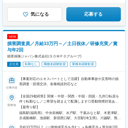
・ソリューション営業部は、M&Aファイナンスチームの他、投資
銀行チーム、M&Aチーム、ソリューションプロダクツグループ等
を擁する本部営業セクションです。グループを跨いだ連携も活発
気になる
応募する
で、部一丸となってソリューション提供を行っています。
NEW
損害調査員／月給33万円～／土日祝休／研修充実／賞
与年2回
損害保険ジャパン株式会社(ＳＯＭＰＯグループ)
正社員
転勤なし
職種未経験歓迎
業種未経験歓迎
【事案対応のエキスパートとして活躍】自動車事故や災害時の損
害調査・賠償交渉、各種相談対応など
仕事内容
【全国29都府県】関東・中部・関西・中国・四国・九州◎転居を
伴う転勤なし／ご希望を踏まえて配属します◎受動喫煙対策あり■
勤務地
北海道・東北（福島）福島市■関東（群馬）前橋市（茨城）水戸市
【最寄り駅】
（千葉）千葉市／木更津市／船橋市（東京）豊島区／新宿区（埼
福島駅(福島県)、中央前橋駅、水戸駅、千葉みなと駅、木更津駅、
玉）さいたま市／川越市／熊谷市（神奈川）横浜市／厚木市／海
京成船橋駅、池袋駅、新宿西口駅、大宮駅(埼玉県)、川越駅、熊谷
老名市■中部（山梨）甲府市（石川）金沢市（富山）富山市（新
駅、日本大通り駅、本厚木駅、海老名駅(相鉄・小田急)、甲府駅、
潟）新潟市（長野）長野市／松本市／伊那市（福井）福井市（静
月給33万円以上（一律地域手当を含む）＋各種手当＋賞与年2回