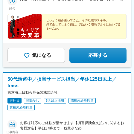
新潟駅、桜橋駅(富山県)、野町駅、長野駅、西松本駅、伊那北駅、
岡）静岡市／沼津市（愛知）名古屋市／豊橋市（岐阜）大垣市
福井城址大名町駅、新静岡駅、沼津駅、久屋大通駅、伏見駅(愛知
給与
（三重）四日市市■関西（大阪）大阪市（京都）京都市（兵庫）神
県)、豊橋駅、大垣駅、近鉄四日市駅、本町駅、清水五条駅、姫路
戸市／姫路市（奈良）奈良市（滋賀）大津市■中国（広島）広島市
駅、みなと元町駅、新大宮駅、大津駅、紙屋町東駅、福山駅、片
／福山市■四国（香川）高松市■九州（福岡）福岡市／北九州市／
せっかく積み重ねてきた、その経験やスキル。
原町駅(香川県)、博多駅、平和通駅、西鉄久留米駅、中洲川端駅、
持て余してしまう前に、満足いく環境でさらに磨いてみ
久留米市／飯塚市（大分）大分市（鹿児島）鹿児島市（熊本）熊
新飯塚駅、大分駅、鹿児島中央駅前駅、西辛島町駅、五島町駅、
ませんか。
本市（長崎）長崎市
前橋駅、市役所前駅(千葉県)、船橋駅、東池袋駅、西新宿駅、馬車
■営業・顧客折衝・金融業界経験者、多数活躍中
道駅、海老名駅(相模線)、金手駅、荒町駅(富山県)、市役所前駅(長
■多様な研修制度でエキスパートへ
野県)、松本駅、足羽山公園口駅、栄町駅(愛知県)、国際センター
■年間休日120日、完全週休2日制（土日祝）
駅、新豊橋駅、あすなろう四日市駅、心斎橋駅、五条駅(京都市
営)、山陽姫路駅、花隈駅、上栄町駅、立町駅、高松築港駅、櫛田
気になる
応募する
神社前駅、小倉駅(福岡県)、天神駅、鹿児島中央駅、花畑町駅、桜
町駅(長崎県)、新千葉駅、大神宮下駅、都庁前駅、関内駅、電気ビ
ル前駅、仁愛女子高校駅、丸の内駅(愛知県)、駅前駅、堺筋本町
駅、七条駅、西元町駅、島ノ関駅、紙屋町西駅、高松駅(香川県)、
50代活躍中／損害サービス担当／年休125日以上／
祇園駅(福岡県)、旦過駅、西鉄福岡駅、高見橋駅、辛島町駅、長崎
tmss
駅前駅
東京海上日動火災保険株式会社
正社員
転勤なし
5名以上採用
職種未経験歓迎
業種未経験歓迎
お客様対応のご経験が活かせます【損害保険金支払いに関するお
客様対応】平日17時まで・残業少なめ
仕事内容