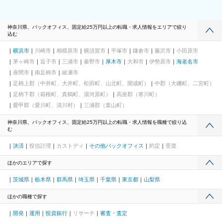
神奈川県、バックオフィス、固定給25万円以上の転職・求人情報をエリアで絞り
込む
横浜市
川崎市
相模原市
横須賀市
平塚市
鎌倉市
藤沢市
小田原市
茅ヶ崎市
逗子市
三浦市
秦野市
厚木市
大和市
伊勢原市
海老名市
座間市
南足柄市
綾瀬市
足柄上郡（中井町、大井町、松田町、山北町、開成町）
中郡（大磯町、二宮町）
足柄下郡（箱根町、真鶴町、湯河原町）
高座郡（寒川町）
愛甲郡（愛川町、清川村）
三浦郡（葉山町）
神奈川県、バックオフィス、固定給25万円以上の転職・求人情報を職種で絞り込
む
決済
投信計理
カストディ
その他バックオフィス
約定
受渡
ほかのエリアで探す
茨城県
栃木県
群馬県
埼玉県
千葉県
東京都
山梨県
ほかの職種で探す
開発
運用
投資銀行
リサーチ
審査・査定