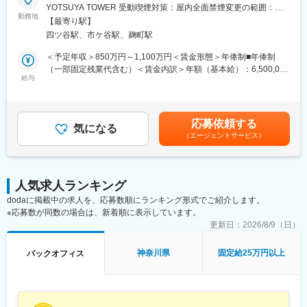
2018年にサービスを開始してから約7年で、ユーザー数7,000万人
YOTSUYA TOWER 受動喫煙対策：屋内全面禁煙変更の範囲：会
を突破したフィンテック企業「PayPay」。
勤務地
社の定める事業所（リモートワーク含む）
【最寄り駅】
私たちは日本におけるキャッシュレス決済、そしてそれを基盤と
四ツ谷駅、市ケ谷駅、麹町駅
した金融ライフプラットフォームの普及を一気に推進することを
目指しています。
＜予定年収＞850万円～1,100万円＜賃金形態＞年俸制■年俸制
（一部固定残業代含む）＜賃金内訳＞年額（基本給）：6,500,000
■募集背景
給与
円～9,200,000円固定残業手当/月：90,000円～135,000円（固定
攻めのファンドソースコストマネジメントを行うためにチームの
残業時間40時間0分/月）超過した時間外労働の残業手当は追加支
戦力・組織力を強化したいことから新たにチームメンバー（リー
給＜月額＞631,666円～901,666円（12分割）（一律手当を含む）
ダー候補）を募集いたします。
＜昇給有無＞有＜残業手当＞有＜給与補足＞■経験、スキル、業
応募依頼する
これまでは、（もちろんコストを意識しながら）PayPayチャージ
気になる
績、貢献度に応じ当社規定により決定■毎年1回見直し■時間外勤
（エージェントサービス）
が可能な金融機関を拡大していくことでユーザーの利便性を向上
務手当、深夜勤務手当有※給与支給について、一部をPayPayアカ
させることを主目的に業務を行ってきました。
ウントで受け取ることが可能です（給与デジタル支払いに対応）
しかしPayPayの利用シーンの増加により、ユーザーのニーズも多
賃金はあくまでも目安の金額であり、選考を通じて上下する可能
様化していることから、これまでのコスト管理手法をより広く・
性があります。月給(月額)は固定手当を含めた表記です。
人気求人ランキング
深く進化させていくフェーズにPayPayは入っています。
dodaに掲載中の求人を、応募数順にランキング形式でご紹介します。
具体的には、仮説の立案→データ収集と分析による検証→解像度
※応募数が同数の場合は、新着順に表示しています。
の高い問題意識の洗い出し→サービス・商品・案件企画→ステー
クホルダーとの交渉→実現というサイクルを実現をしていく必要
更新日：
2026/8/9（日）
があると考えており、当該業務全般をマネジメントしていくメン
バーが必要なことから当ポストを募集します。
神奈川県
固定給25万円以上
バックオフィス
■業務内容
◎新商品や新サービスの企画・立案、既存サービスの改良、ま
た、これらのプロジェクトマネジメント