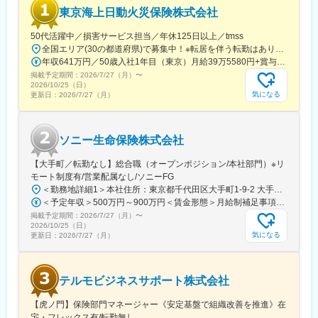
◎KPIおよび予算管理全般
東京海上日動火災保険株式会社
◎仮説構築・SQLを利用したデータ取得・BIツールを用いた分析
による検証
50代活躍中／損害サービス担当／年休125日以上／tmss
◎法令・ガイドラインの調査・ビジネス意見の作成・レポートの
全国エリア(30の都道府県)で募集中！※転居を伴う転勤はありませんが、 近隣拠点への異動やグループ会社への 出向の可能性はあります。＜北海道・東北＞・北海道：札幌市、釧路市、旭川市、北見市・宮城：仙台市・福島：郡山市、いわき市<関東・甲信越>・茨城：水戸市・栃木：宇都宮市・群馬：前橋市、高崎市・埼玉：さいたま市、熊谷市・東京：千代田区、豊島区、墨田区・神奈川：横浜市・新潟県：新潟市・山梨：甲府市<中部>・岐阜：岐阜市・静岡：浜松市、静岡市・愛知：名古屋市、豊橋市、刈谷市 <関西>・滋賀：大津市・京都：京都市、福知山市・兵庫：神戸市＜中国・四国＞・島根：松江市・岡山：岡山市・広島：福山市・山口：山口市・徳島：徳島市・香川：高松市・愛媛：松山市＜九州・沖縄＞・福岡：福岡市、北九州市、久留米市・長崎：長崎市・宮崎：宮崎市・熊本：熊本市・大分：大分市・沖縄：那覇市
作成
年収641万円／50歳入社1年目（東京）月給39万5580円+賞与+残業月10h
◎各種契約書のドラフト作成・社内法務部・ステークホルダーと
掲載予定期間：
2026/7/27（月）
〜
の契約条文調整
2026/10/25（日）
◎ステークホルダーとの各種交渉・調整
気になる
更新日：
2026/7/27（月）
■本ポジションの魅力
全方位的なスキル（業務知識・調査・レポート作成・契約ドキュ
ソニー生命保険株式会社
メンテーション・SQL・データ分析・プレゼンテーションスキル
など）をフル活用しながら、PayPayのスピード感あふれるダイナ
【大手町／転勤なし】総合職（オープンポジション/本社部門）※リ
ミックな業務を日々経験できます。旧来の大企業のような階層的
モート制度有/営業配属なし/ソニーFG
な根回しなどはほぼ不要です。実権者たるCXOをはじめとした経
＜勤務地詳細1＞本社住所：東京都千代田区大手町1-9-2 大手町フィナンシャルシティ グランキューブ勤務地最寄駅：東京メトロ丸の内線／大手町駅受動喫煙対策：屋内全面禁煙＜勤務地詳細2＞中野坂上住所：東京都中野区本町2-46-1 中野坂上サンブライトツイン 受動喫煙対策：屋内全面禁煙変更の範囲：会社の定める事業所（リモートワーク含む）
営陣の間近で業務を行うことが可能で、企業やサービスを動かし
＜予定年収＞500万円～900万円＜賃金形態＞月給制補足事項なし＜賃金内訳＞月額（基本給）：275,000円～400,000円＜月給＞275,000円～400,000円＜昇給有無＞有＜残業手当＞有＜給与補足＞※上記は残業30時間込の想定年収になります。※給与詳細は、前職を考慮のうえ応相談となります。賃金はあくまでも目安の金額であり、選考を通じて上下する可能性があります。月給(月額)は固定手当を含めた表記です。
ているという実感が得られます。
掲載予定期間：
2026/7/27（月）
〜
2026/10/25（日）
変更の範囲：会社の定める業務
気になる
更新日：
2026/7/27（月）
テルモビジネスサポート株式会社
【虎ノ門】保険部門マネージャー《安定基盤で組織改善を推進》在
宅・フレックス有/転勤無し