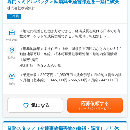
専門＜ミドルバック＞転勤無◆経営課題を一緒に解決
報シェアの場として実施）】
・原則毎週月曜：8：00～16：20（楽天グループ朝会）
株式会社横浜銀行
・原則毎週水曜：8：30～16：50（楽天証券HD朝会）
正社員
※部署によってはシフト制を導入しています。
※役割によっては型裁量労働制が適用されます。（みなし労働時
間：7時間20分／日）
＜地域に根差した働き方ができる／経済成長を続ける日本でも有
※業務の都合上、時間外労働が発生することがあります。
数のマーケットで成長実感できる／転居伴う転勤無し＞
仕事内容
■当社について：
■業務内容：
＜勤務地詳細＞本社住所：神奈川県横浜市西区みなとみらい3-1-1
当社は、1999年にオンライン専業証券としてサービスを開始しま
・M&A／LBO／MBOファイナンスの専門部署において、案件の実
勤務地最寄駅：各線／桜木町駅受動喫煙対策：敷地内全面禁煙
した。2025年1月には総合口座数1,200万口座超、預り資産残高は
行実務および期中管理を担うミドル・バック業務を主にご担当い
勤務地
36兆円超と成長を続けています。常にお客様の立場に立った革新
【最寄り駅】
ただきます。
的なサービスを通じて、投資初心者の方からアクティブトレーダ
桜木町駅、みなとみらい駅
・フロント担当者や弁護士、他金融機関と緊密に連携し、正確に
ーの方まで幅広いお客様に向けて、質の高いサービスの提供と拡
実行・管理する重要なポジションです。
＜予定年収＞820万円～1,050万円＜賃金形態＞月給制＜賃金内訳
充に取り組んでいます。
＞月額（基本給）：445,000円～566,500円＜月給＞445,000円～
■業務詳細：
給与
566,500円＜昇給有無＞有＜残業手当＞有＜給与補足＞※給与詳細
・実行実務（実行実務、ドキュメンテーション）
は経験・能力を踏まえて決定します。■賞与：年2回（6月、12
・期中管理業務（ファシリティーエージェント業務、アメンド/ウ
月）賃金はあくまでも目安の金額であり、選考を通じて上下する
ェイブ対応、業況モニタリング（与信管理）等）
可能性があります。月給(月額)は固定手当を含めた表記です。
応募依頼する
・パートアウト等、シンジケーション業務
気になる
（エージェントサービス）
※ご本人のご経歴、ご希望等をふまえて、上記の中から注力頂く業
務をご相談させて下さい。
※後述の通り、フロントとは同一グループですので、ご本人のご希
望に応じてフロント業務を担っていただくことも可能です。
業務スタッフ（交通事故損害物の修繕・調査）／年休