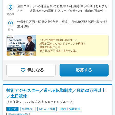
全国エリア(30の都道府県)で募集中！※転居を伴う転勤はありませ
んが、 近隣拠点への異動やグループ会社への 出向の可能性は
勤務地
あります。＜北海道・東北＞・北海道：札幌市、釧路市、旭川
市、北見市・宮城：仙台市・福島：郡山市、いわき市<関東・甲信
年収641万円／50歳入社1年目（東京）月給39万5580円+賞与+残
越>・茨城：水戸市・栃木：宇都宮市・群馬：前橋市、高崎市・埼
業月10h
玉：さいたま市、熊谷市・東京：千代田区、豊島区、墨田区・神
給与
奈川：横浜市・新潟県：新潟市・山梨：甲府市<中部>・岐阜：岐
阜市・静岡：浜松市、静岡市・愛知：名古屋市、豊橋市、刈谷
＼50代活躍中×年収630万円～／
市 <関西>・滋賀：大津市・京都：京都市、福知山市・兵庫：神
経験を活かしセカンドキャリアを構築！
最後の転職にも◎
戸市＜中国・四国＞・島根：松江市・岡山：岡山市・広島：福山
★月収38万円以上＋賞与年2回
市・山口：山口市・徳島：徳島市・香川：高松市・愛媛：松山市
★全国30都道府県で募集・転勤なし
＜九州・沖縄＞・福岡：福岡市、北九州市、久留米市・長崎：長
★残業月10～20時間
崎市・宮崎：宮崎市・熊本：熊本市・大分：大分市・沖縄：那覇
★完全週休2日制（土日祝）
★一部リモート勤務※配属先による
市
気になる
応募する
技術アジャスター／選べる転勤制度／月給32万円以上
／土日祝休
損害保険ジャパン株式会社(ＳＯＭＰＯグループ)
正社員
転勤なし
5名以上採用
職種未経験歓迎
業種未経験歓迎