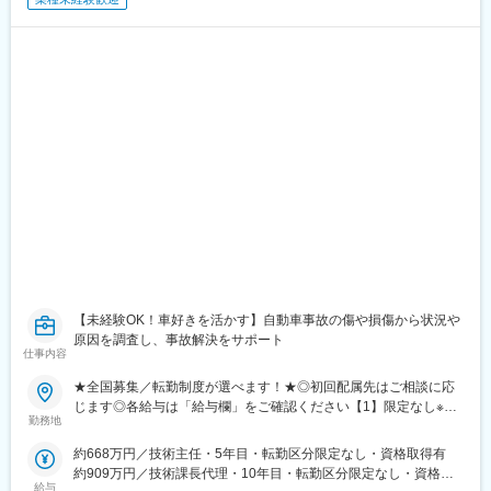
【未経験OK！車好きを活かす】自動車事故の傷や損傷から状況や
原因を調査し、事故解決をサポート
仕事内容
★全国募集／転勤制度が選べます！★◎初回配属先はご相談に応
じます◎各給与は「給与欄」をご確認ください【1】限定なし※全
勤務地
国へ転勤の可能性あり【2】ブロック限定次の（1）～（3）に該
当する都道府県（1）「主たる勤務地」を含むブロック（2）「主
約668万円／技術主任・5年目・転勤区分限定なし・資格取得有
たる勤務地」の隣接都道府県（3）居住地から通勤可能な都道府県
約909万円／技術課長代理・10年目・転勤区分限定なし・資格取
※上記内で転居を伴う転勤の可能性あり※採用時に「主たる勤務
給与