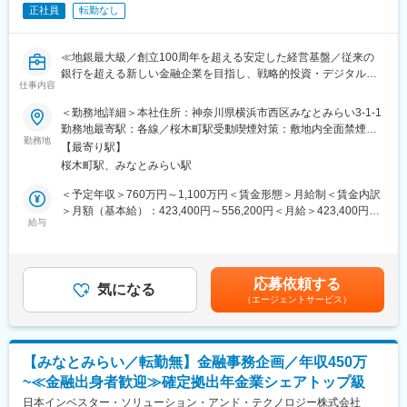
店頭事務・渉外事務・派出業務・電話交換業務・本部業務・検印
正社員
転勤なし
業務・その他付随業務)・関連会社業務・出向先業務】
■業務の魅力：
≪地銀最大級／創立100周年を超える安定した経営基盤／従来の
（1）経営インパクト：
銀行を超える新しい金融企業を目指し、戦略的投資・デジタル技
担当役員直下で中長期戦略を立案。経営層へ直接提言する機会も
仕事内容
術活用・グループシナジー強化により事業領域拡大中≫
多く、事業を動かすダイナミズムを体感できます。
＜勤務地詳細＞本社住所：神奈川県横浜市西区みなとみらい3-1-1
■業務概要：
勤務地最寄駅：各線／桜木町駅受動喫煙対策：敷地内全面禁煙変
（2）事業創造の経験：
決済ビジネスにかかわる中長期的な戦略立案および戦略に基づく
勤務地
更の範囲：会社の定める事業所
銀行の安定した基盤の上で、スタートアップのようにゼロからサ
【最寄り駅】
各種施策の実施により、お客さまに利便性の高い決済サービスの
ービスを創造する貴重な経験を積むことができます。
桜木町駅、みなとみらい駅
企画・提供に取り組むポジションでご活躍いただきます。
1.全体戦略
＜予定年収＞760万円～1,100万円＜賃金形態＞月給制＜賃金内訳
■組織構成：
決済・キャッシュレスに関する全体戦略・基本方針の企画立案
＞月額（基本給）：423,400円～556,200円＜月給＞423,400円～
法人決済戦略グループは約20名のグループです。メンバーは転職
給与
556,200円＜昇給有無＞有＜残業手当＞有＜給与補足＞※上記年収
経験者や出向者など多様な経歴を持っており、互いに刺激し合え
2.各種サービス等連携
は目安の金額であり、給与詳細は経験・能力を踏まえて決定しま
る環境です。
WEB口座振替、リアルタイム口座振替、ペイジー、他社サービス
す。※上記金額には家賃補助等の各種補助金は含まれておりませ
入社後は、OJTを通じて業務に慣れるまで丁寧にサポートします
接続（BankPay、口座直結決済等）などを活用した当行口座利用
ん。賃金はあくまでも目安の金額であり、選考を通じて上下する
ので、銀行業務の経験がない方もご安心ください。
応募依頼する
拡大を目的とした各種施策の企画立案、利用促進業務
気になる
可能性があります。月給(月額)は固定手当を含めた表記です。
（エージェントサービス）
■働き方：
3.決済サービス関連の新規プロダクトの企画・開発
・「働き方改革」として退行時刻を18時までとする取り組みをし
キャッシュレス、決済基盤にかかわる新商品・新サービスについ
ております。また、18時退行で生み出された時間を自己啓発に充
て、技術革新や規制緩和、ビジネススキームや、他社との協業に
て、行員一人ひとりの能力を高めることを目指しております。
【みなとみらい／転勤無】金融事務企画／年収450万
よる事業拡大・機能拡充などを企図した施策の企画、システム開
・フルフレックスを導入しており、メリハリをつけながら、ワー
~≪金融出身者歓迎≫確定拠出年金業シェアトップ級
発およびシステムインフラの構築?
クライフバランスを意識して働くことができる環境です。
日本インベスター・ソリューション・アンド・テクノロジー株式会社