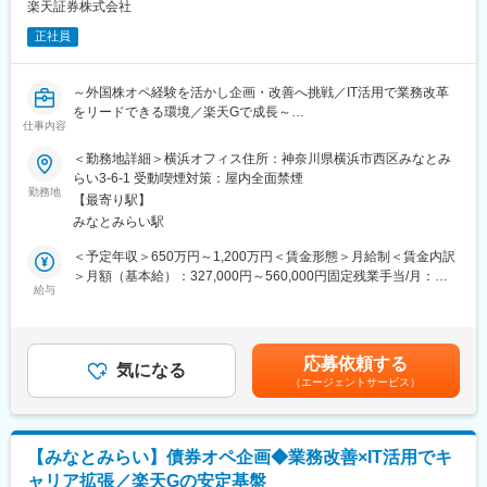
■キャリアパス：
楽天証券株式会社
入社後は、まず一連の事務業務をご経験いただき、業務理解を深
正社員
めていただきます。その後は、チームメンバーを取りまとめる役
割を担っていただくとともに、現行業務の効率化や品質向上に向
けた改善にも主体的に取り組んでいただきたいと考えています。
～外国株オペ経験を活かし企画・改善へ挑戦／IT活用で業務改革
ご本人の意向や適性等に鑑みて、将来的に他部署への異動可能性
をリードできる環境／楽天Gで成長～
があります。
仕事内容
■業務概要
＜勤務地詳細＞横浜オフィス住所：神奈川県横浜市西区みなとみ
■当社について：
米国株を中心とした外国株式の決済管理業務全般を担当いただき
らい3-6-1 受動喫煙対策：屋内全面禁煙
日本インベスター・ソリューション・アンド・テクノロジー株式
ます。
勤務地
会社（JIS&T）は、確定拠出年金制度に不可欠なインフラの担い手
【最寄り駅】
単なるオペレーションに留まらず、ITテクノロジーを活用した業
として、主要な国内金融機関の共同出資によって1999年に誕生し
みなとみらい駅
務の効率化・自動化、そして新たなサービス導入に向けた企画・
ました。確定拠出年金制度の開始以来、私たちは一貫して、加入
立案とその実現をリードしていただきます。
＜予定年収＞650万円～1,200万円＜賃金形態＞月給制＜賃金内訳
者の方の資産積立情報を正確に記録・管理し、一時金や年金の給
＞月額（基本給）：327,000円～560,000円固定残業手当/月：
付を行うなど、制度の根幹を支える、社会的使命の高い業務を行
■主な業務内容
給与
83,000円～140,000円（固定残業時間30時間0分/月）超過した時
っています。
（１） 外国株にかかる決済管理業務全般
間外労働の残業手当は追加支給＜月給＞410,000円～700,000円
（２） 業務効率化、新サービスに対する企画及び立案
（一律手当を含む）＜昇給有無＞有＜残業手当＞有＜給与補足＞※
■社風・環境：
業績により賞与を年2回（6月、12月）支給（上記想定年収に含
当社は、資本金258億円と盤石な経営基盤を持ちながら、従業員
応募依頼する
【組織】
気になる
む）※想定年収はあくまでも目安の金額であり、選考を通じて上下
数が500名程度（派遣社員・契約社員の方を除くと230名程度）の
（エージェントサービス）
所属は証券業務部となります。部全体で約45人、その中で外国株
する可能性あり賃金はあくまでも目安の金額であり、選考を通じ
コンパクトな組織です。社員は中途入社が大部分を占めますが、
を担当頂きます。
て上下する可能性があります。月給(月額)は固定手当を含めた表記
穏やかな人柄の方が多いことが特徴です。部署間の風通しが良
です。
く、アットホームな雰囲気です。確定拠出年金は、資産運用に対
■就業時間の補足
する社会的な関心の高まりを受けて近年急速に制度利用が拡大し
【みなとみらい】債券オペ企画◆業務改善×IT活用でキ
【朝会による就業時間の変動がございます（楽天グループ内の情
ており、当社の事業も拡大を続けています。是非、ご応募をお待
ャリア拡張／楽天Gの安定基盤
報シェアの場として実施）】