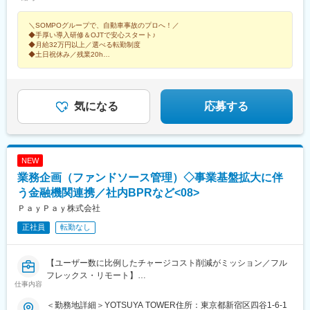
得有
地」を決定します■北海道ブロック（北海道）■東北ブロック（秋
田・青森・山形・宮城・岩手・福島）■関東甲信越ブロック（茨
＼SOMPOグループで、自動車事故のプロへ！／
城・栃木・群馬・山梨・新潟・長野）■首都圏ブロック（東京・神
◆手厚い導入研修＆OJTで安心スタート♪
◆月給32万円以上／選べる転勤制度
奈川・千葉・埼玉）■中部・北陸ブロック（愛知・岐阜・三重・静
◆土日祝休み／残業20h
岡・石川・富山・福井）■近畿ブロック（大阪・京都・滋賀・奈
◆年休実質130日～140日／5日以上の連続休暇の取得義務あり！
良・和歌山・兵庫）■中国ブロック（広島・鳥取・島根・山口・岡
◆「ありがとう」と感謝される仕事
山）■四国ブロック（香川・徳島・愛媛・高知）■九州ブロック
（福岡・佐賀・長崎・熊本・大分・宮崎・鹿児島・沖縄）【3】地
気になる
応募する
域限定原則「主たる勤務地」または「転居転勤のない範囲」※自宅
から公共交通機関で90分以内※受動喫煙対策制度あり
NEW
業務企画（ファンドソース管理）◇事業基盤拡大に伴
う金融機関連携／社内BPRなど<08>
ＰａｙＰａｙ株式会社
正社員
転勤なし
【ユーザー数に比例したチャージコスト削減がミッション／フル
フレックス・リモート】
仕事内容
■PayPay
＜勤務地詳細＞YOTSUYA TOWER住所：東京都新宿区四谷1-6-1