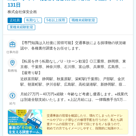
131日
■本ポジションの強み・魅力：
◎国内トップクラスのLBOローンアレンジ実績
株式会社保安企画
・当行は地方銀行でトップクラスのM&A／LBO／MBOファイナン
正社員
転勤なし
5名以上採用
職種未経験歓迎
スのアレンジ実績を持ち、各PEファンドからのディールフローも
業種未経験歓迎
確立しています。
・ミドル・バック担当として、専門性が高く複雑なストラクチャ
ードファイナンス案件の実行・管理に携わることで、市場価値の
【専門知識は入社後に習得可能】交通事故による損壊物の状況確
高い専門性を高めることができます。
認や、各種裏付調査をお任せします。
◎ソリューション提供を支える重要な役割
仕事内容
・当行はM&Aファイナンスを、お取引先へのソリューション提供
の重要な柱と捉えています。
【転居を伴う転勤なし／U・Iターン歓迎】◎三重県、静岡県、東
当行のM&Aファイナンスチームはフロント／ミドル・バックを
京都、千葉県、神奈川県、石川県、富山県、兵庫県、広島県、香
勤務地
ワンチーム（同一グループ）に置いており、フロント／ミドルバ
川県の各拠点◎希望勤務地で活躍可能です！■四日市営業所：三重
【最寄り駅】
ックで連携しながら、銀行のソリューション提供を支える不可欠
県四日市市茂福149-1■静岡営業所：静岡県静岡市駿河区南町18-
近鉄富田駅、静岡駅、秋葉原駅、栄町駅(千葉県)、戸部駅、金沢
な役割を担います。
1■東京支店：東京都千代田区外神田1-8-13■千葉営業所：千葉県
駅、朝菜町駅、伊川谷駅、広島駅、高松築港駅、新静岡駅、葭川
千葉市中央区富士見1-15-8■横浜営業所：神奈川県横浜市西区中央
公園駅、平沼橋駅、高松駅(香川県)、日吉町駅、千葉中央駅、高島
■キャリアパス：
1-36-2■金沢営業所：石川県金沢市示野中町2丁目10■富山営業
月給27万円～40万円※経験・年齢など考慮し優遇します。※残業代
町駅、猿猴橋町駅
・ゼネラリストだけでなく、専門的なスペシャリストとしてのキ
所：富山県富山市蜷川342-1■兵庫営業所：兵庫県神戸市西区池上
は別途全額支給いたします。※上記月給には、一律職務手当5万円
給与
ャリア制度も用意されておりご志向に合わせたキャリア形成が可
3-1-5■広島営業所：広島県広島市東区光町1-10-19■四国営業所：
を含みます。
能です。
香川県高松市サンポート2-1受動喫煙対策：屋内禁煙
交通事故の現場を確認したり、壊れてしまったガードレ
ールやブロック塀などの修理手配を行うのが、私たち調
■組織について：
査チームの役割です。日常で目にするモノを扱うので、
・ソリューション営業部 コーポレートアドバイザリーグループ
初めての方でもイメージしやすく、段階的に知識やスキ
に配属予定です。
ルを身に付けていける環境が整っています。