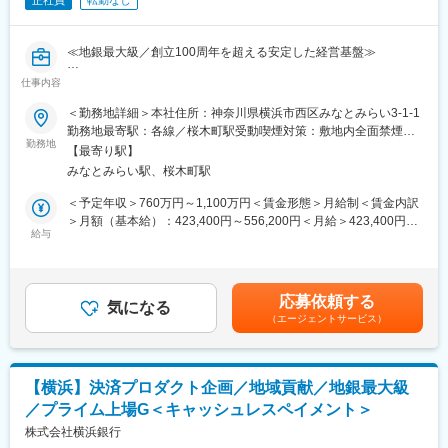
正社員
転勤なし
≪地銀最大級／創立100周年を超える安定した経営基盤≫
仕事内容
■業務概要：
銀行の決済機能のみならず外部事業者のサービスも組み合わせ
＜勤務地詳細＞本社住所：神奈川県横浜市西区みなとみらい3-1-1
て、お客さま・地域社会の課題解決に向けた決済ソリューション
勤務地最寄駅：各線／桜木町駅受動喫煙対策：敷地内全面禁煙変
の企画・提供に取り組むポジションでご活躍いただきます。新た
勤務地
更の範囲：会社の定める事業所
【最寄り駅】
な決済企画を担う人財を求めています。
みなとみらい駅、桜木町駅
■業務詳細：
＜予定年収＞760万円～1,100万円＜賃金形態＞月給制＜賃金内訳
（1）法人決済に関連する中長期的な戦略立案?
＞月額（基本給）：423,400円～556,200円＜月給＞423,400円～
（2）法人向けインターネットバンキングや、コミュニケーション
給与
556,200円＜昇給有無＞有＜残業手当＞有＜給与補足＞※上記年収
ツール機能を備えた「〈はまぎん〉ビジネスコネクト」の新機能
は目安の金額であり、給与詳細は経験・能力を踏まえて決定しま
企画、運営」
す。※上記金額には家賃補助等の各種補助金は含まれておりませ
ん。※上限年収は30時間／月の残業代込での金額となります。賃
応募依頼する
【担当プロダクトとプロジェクト例】
気になる
金はあくまでも目安の金額であり、選考を通じて上下する可能性
（エージェントサービス）
法人向けプラットフォーム『〈はまぎん〉ビジネスコネクト』の
があります。月給(月額)は固定手当を含めた表記です。
企画運営。例えば、『外部会計ソフトとのAPI連携強化による経理
業務の自動化』や『サプライチェーン全体の資金繰りを最適化す
る新機能の提供』といったプロジェクトを、5～10名規模の関連
【横浜】決済プロダクト企画／地域貢献／地銀最大級
部署・開発チームを率いて企画します。
／プライム上場G＜キャッシュレスペイメント＞
【変更の範囲：銀行業務(窓口関連業務・渉外業務・ロビー業務・
株式会社横浜銀行