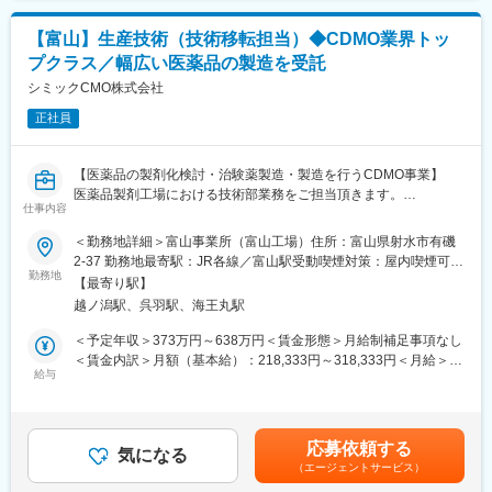
■原材料運搬・保管管理業務
（CDMO）を提供する企業です。製剤設計から治験薬製造、商用
生産まで、医薬品の開発・製造に関するトータルソリューション
【富山】生産技術（技術移転担当）◆CDMO業界トッ
【就業時間について】
を提供。静岡県の製剤開発センターをはじめ、国内4拠点（静岡、
プクラス／幅広い医薬品の製造を受託
一部の方にシフト勤務の可能性があります。
西根、富山、足利）と海外2拠点（韓国、米国）で事業を展開し、
■通常勤務8：30～17：15
シミックCMO株式会社
固形製剤・半固形製剤・注射剤などほぼ全ての剤形に対応可能で
■早番5：50～14：35
す。さらに、特殊分割錠や3Dプリンター技術など新規製剤技術の
正社員
■遅番14：25～23：10
開発にも注力し、国内外の製薬企業の多様なニーズに応えていま
※所定労働時間7時間45分、休憩時間60分、残業時間も月20H前後
す。
となりますので、ワークライフバランスは整えやすいです。
【医薬品の製剤化検討・治験薬製造・製造を行うCDMO事業】
変更の範囲：会社の定める業務
医薬品製剤工場における技術部業務をご担当頂きます。
【富山工場について】
仕事内容
■主なサービス内容：
■主な業務内容
＜勤務地詳細＞富山事業所（富山工場）住所：富山県射水市有磯
処方成型（処方の最適化）・スケールアップ＆ダウン・工業化検
(1) 製造受託品における技術移転
2-37 勤務地最寄駅：JR各線／富山駅受動喫煙対策：屋内喫煙可能
討～商用生産・試作～治験薬製造・危険物製剤対応などを展開し
(2) 製造受託品の改良および新技術の収集・評価
勤務地
場所あり変更の範囲：会社の定める事業所
ています。
【最寄り駅】
(3) 表示材料の改訂に関する依頼窓口及び調整
越ノ潟駅、呉羽駅、海王丸駅
(4) 変更管理およびクオリフィケーション・バリデーション
■生産能力（年間）：
＜予定年収＞373万円～638万円＜賃金形態＞月給制補足事項なし
チューブライン（5,500万本）／ボトル容器ライン（2,000万本）
■シミックグループ：
＜賃金内訳＞月額（基本給）：218,333円～318,333円＜月給＞
／ジャー容器ライン（300トン500万本）
シミックCMOは「静岡工場」「富山工場」「足利工場」「西根工
給与
218,333円～318,333円＜昇給有無＞有＜残業手当＞有＜給与補足
場」の4拠点体制で、製剤開発から治験薬製造、商用生産まで、あ
＞※給与は経験能力等を考慮し、当社規定により優遇します※時間
■施設の特徴：
らゆる種類の医薬品のライフサイクルすべてにサービスをご提供
外手当は別途支給いたします。※ガソリン代などの通勤費は別途支
フレキシビリティ・お客様のニーズに合わせたバッチサイズでの
できるCDMO（Contract Development and Manufacturing
給いたします。■賞与：業績連動／個人評価・勤怠状況により変動
製造
応募依頼する
Organization）です。また、新しいニーズにお応えするために、
気になる
■昇給：有賃金はあくまでも目安の金額であり、選考を通じて上下
技術力・最新の設備を導入して効率的な生産が可能
（エージェントサービス）
積極的な設備投資を継続しております。さらに拠点間の人財交流
する可能性があります。月給(月額)は固定手当を含めた表記です。
危険物対応・危険物製造所として認可された第2製造棟
や技術交流を積極的に行って組織力を強化し、設備機器の再配置