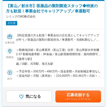
・単身者用のアパートも多数あり生活しやすいエリアです。
■製造設備、備品、消耗品の発注・在庫管理業務
【富山／射水市】医薬品の製剤製造スタッフ◆特派の
■原材料運搬・保管管理業務
■モデル年収：
方も歓迎！事業会社でキャリアアップ／車通勤可
23歳メンバー 年収約308万円 独身
【研修体制】
シミックCMO株式会社
30歳主任 年収約405万円（子供1人）
初日にシミックグループ内のキャリア採用全体研修を受講いただ
35歳係長 年収約500万円（子供2人）
正社員
いた後、翌日から工場内での研修・OJTでのフォローとなりま
※残業代は別途支給
す。実務経験の有無を問わず、お任せする業務に対して丁寧にフ
ォロー・サポートをしておりますので、未経験の方や中途入社の
■富山工場について：
【特定派遣の方も歓迎！事業会社の正社員としてキャリアアップ
方もご活躍いただきやすい環境となっています。
当社は、1930年に富山市で配置薬販売業を始めたことがルーツ、
が叶う／医薬品の製剤の製造担当／車通勤可・当面転勤なし／シ
仕事内容
創立95年を迎える製薬メーカーです。敷地11万m2、自社開発し
ミックグループの安定性】
【組織構成】
た高尿酸血症治療薬「トピロリック錠」をはじめ、錠剤・カプセ
＜勤務地詳細＞富山事業所（富山工場）住所：富山県射水市有磯
■製造部門：全体で約35名（幅広いご年代の方が活躍中）
ル剤・顆粒剤などさまざまな剤形の製造を行っています。
【はじめに】
2-37 勤務地最寄駅：JR各線／富山駅受動喫煙対策：屋内喫煙可能
中途入社者の割合も高く、様々なバックグラウンドの方がいるた
今回は、医薬品の受託製造を行う当社にて、医薬品の製剤製造ス
勤務地
場所あり変更の範囲：会社の定める事業所
め、コミュニケーションも活発にとれる環境となっています。
【最寄り駅】
変更の範囲：会社の定める業務
タッフを募集します。半固形剤を中心にご担当いただきます。
越ノ潟駅、呉羽駅、海王丸駅
【長期就業しやすい制度】
【業務内容】
＜予定年収＞356万円～486万円＜賃金形態＞月給制補足事項なし
■ケアリーブ制度：
■製剤設備の運転作業：
＜賃金内訳＞月額（基本給）：210,000円～302,461円＜月給＞
小学校就学中までの子供の病気療養や学校行事参加等の際に1時間
手順書・指示書に基づいた半固形製剤の、秤量・調整・充填・包
給与
210,000円～302,461円＜昇給有無＞有＜残業手当＞有＜給与補足
単位で有給休暇を取得できます。
装等の設備運転を行います。
＞※通勤費は別途支給いたします※給与は経験能力等を考慮し、当
■月の平均残業は20時間程度。ストレスチェックの実施徹底や肥
■清掃・洗浄（作業室、製造設備）
社規定により決定します■昇給：有賃金はあくまでも目安の金額で
満対策・食事指導・運動奨励なども会社として取り組んでおりま
■設備組立等の作業
あり、選考を通じて上下する可能性があります。月給(月額)は固定
す。
応募依頼する
■パレットやドラムなどの運搬・洗浄作業などの製造支援業務
気になる
手当を含めた表記です。
（エージェントサービス）
■製造記録等の記録のレビュー業務
【当社について】
■製造設備、備品、消耗品の発注・在庫管理業務
シミックグループの一員として医薬品製造受託サービス