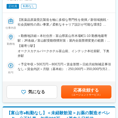
正社員
転勤なし
【医薬品原薬受託製造を軸に多様な専門性を発揮／新領域挑戦・
社会貢献性の高い事業／柔軟なキャリア設計が可能な環境】
仕事内容
■業務概要
＜勤務地詳細＞本社住所：富山県富山市木場町1-10 勤務地最寄
当社は医薬品原薬や重要中間体の製造受託および研究開発支援を
駅：JR各線／富山駅受動喫煙対策：屋内全面禁煙変更の範囲：会
行う富山県拠点の医薬品メーカーです。本ポジションは、これま
勤務地
社の定める事業所
【最寄り駅】
でのご経験・ご志向を踏まえ、医薬・化学業界での品質管理／品
オークスカナルパークホテル富山前、インテック本社前駅、下奥
質保証／生産技術／設備・環境安全／購買／GMP関連などの技術
井駅
職に従事いただきます。
当社内の様々な職種から最適な役割を決定します。配属はご本人
＜予定年収＞500万円～800万円＜賃金形態＞日給月給制補足事項
の希望・ご経験と事業戦略、組織状況を考慮したうえで対話を重
なし＜賃金内訳＞月額（基本給）：250,000円～350,000円/月20
ね、双方合意のもと決定します。
給与
日間勤務想定＜想定月額＞250,000円～350,000円＜昇給有無＞有
＜残業手当＞有＜給与補足＞※基本給は能力、経験等により決定し
■業務詳細
ます。■昇給・年1回（4月）■賞与：年2回（7月・12月）賃金はあ
品質管理／品質保証／生産技術／設備・環境安全／購買／GMP関
くまでも目安の金額であり、選考を通じて上下する可能性があり
応募依頼する
連業務のいずれかをお任せします。
気になる
ます。月給(月額)は固定手当を含めた表記です。
（エージェントサービス）
事業拡大フェーズのため、組織づくりや業務改善、新規事業の立
ち上げなどにも主体的に関わっていただけます。
■扱うサービス
【富山市※転勤なし】＜未経験歓迎＞お薬の製造オペレ
医薬品原薬及びその中間体の受託製造、治験用原薬の試製、CMC