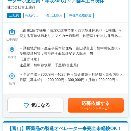
ーター◇正社員・年収300万～／基本土日祝休
開発支援、特殊中間体製造、マロン酸・ピリミジン誘導体製造な
ど。
株式会社富士薬品
正社員
転勤なし
5名以上採用
職種未経験歓迎
■業務の魅力
・経験・志向に応じて役割を決定するため、これまでのキャリア
を活かしながら新たな領域にも挑戦できる
【面接1回で採用／清潔な環境で働く◎大型連休あり・1時間から
・医薬品原薬の受託製造という専門性の高い事業を通じて、社会
使える有給休暇あり／マイカー通勤可・休憩室や仕出し弁当あ
貢献性の高い仕事に携われる
仕事内容
り】
・事業拡大フェーズにあり、組織づくりや業務改善にも主体的に
＜勤務地詳細＞生産事業本部住所：富山県富山市婦中町板倉682
関われる環境
＜求人のポイント＞
受動喫煙対策：敷地内全面禁煙変更の範囲：無
・職種にとらわれずキャリアの幅を広げられる
◎未経験歓迎！私たちの健康を守るお薬の製造です♪
勤務地
【最寄り駅】
◎富山から転勤なし・基本土日祝休で働きやすい環境
■教育体制
速星駅、婦中鵜坂駅、千里駅(富山県)
◎ドラッグストア『セイムス』など展開する大手企業！正社員採
OJTや部門別研修があり、入社後も成長をサポートする体制を整
用
＜予定年収＞300万円～462万円＜賃金形態＞月給制＜賃金内訳＞
えています。
月額（基本給）：200,000円～300,000円＜月給＞200,000円～
■職務内容：
給与
300,000円＜昇給有無＞有＜残業手当＞有＜給与補足＞※年収は当
■同社の魅力：
当社製品であるお薬の製造をお任せします。製造工程には様々な
社規定に基づき、年齢や経験に応じて決定します■賞与：年2回
・創業70年を超えてさらなる成長を続ける同社では、能力のある
工程があり、いずれかの工程へ配属を予定しています。
（7月・12月）■昇給：年1回（4月）賃金はあくまでも目安の金額
方を評価し、チャレンジできる制度と社風があります。
★工場は清潔な環境です！
であり、選考を通じて上下する可能性があります。月給(月額)は固
挑戦を重んじている社風ですので、意欲と努力があれば、 ご自身
応募依頼する
気になる
定手当を含めた表記です。
の望むレベルの高い業務に携わっていただくことや望むキャリア
（エージェントサービス）
＜具体的な業務内容＞
を歩んでいただくことが可能です。
◎お薬の製造工程
・育休取得率90％以上、研究開発部の平均残業時間は約25時間と
洗浄→秤量→調剤→製粒→打錠・コーティング→充填・包装→試
働きやすい環境であり、全社平均勤続年数は13年と腰を据えて働
験・保管
くことが出来る職場です。
【富山】医薬品の製造オペレーター◆完全未経験OK！
※機械を操作する作業がメインです