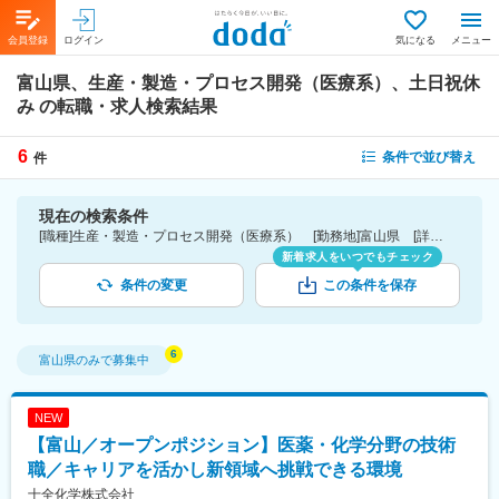
会員登録
ログイン
気になる
メニュー
富山県、生産・製造・プロセス開発（医療系）、土日祝休
み
の転職・求人検索結果
6
条件で並び替え
件
現在の検索条件
[職種]生産・製造・プロセス開発（医療系） [勤務地]富山県 [詳細条件](休日・働き方)土日祝休み
新着求人をいつでもチェック
条件の変更
この条件を保存
富山県
のみで募集中
NEW
【富山／オープンポジション】医薬・化学分野の技術
職／キャリアを活かし新領域へ挑戦できる環境
十全化学株式会社