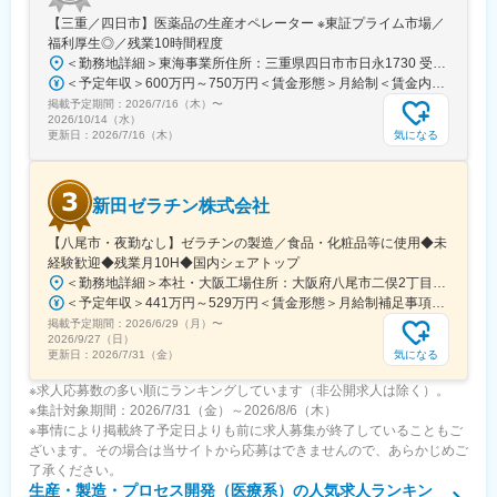
シミックグループの一員として医薬品製造受託サービス
【三重／四日市】医薬品の生産オペレーター ※東証プライム市場／
（CDMO）を提供する企業です。製剤設計から治験薬製造、商用
福利厚生◎／残業10時間程度
生産まで、医薬品の開発・製造に関するトータルソリューション
＜勤務地詳細＞東海事業所住所：三重県四日市市日永1730 受動喫煙対策：屋内全面禁煙変更の範囲：会社の定める事業所（リモートワーク含む）
を提供。静岡県の製剤開発センターをはじめ、国内4拠点（静岡、
＜予定年収＞600万円～750万円＜賃金形態＞月給制＜賃金内訳＞月額（基本給）：240,000円～450,000円＜月給＞240,000円～450,000円＜昇給有無＞有＜残業手当＞有＜給与補足＞※上記は入社時の想定年収であり、詳細はこれまでの経験を考慮の上、当社規定に準じて決定■賞与：年2回（6月・12月）賃金はあくまでも目安の金額であり、選考を通じて上下する可能性があります。月給(月額)は固定手当を含めた表記です。
西根、富山、足利）と海外2拠点（韓国、米国）で事業を展開し、
掲載予定期間：
2026/7/16（木）
〜
固形製剤・半固形製剤・注射剤などほぼ全ての剤形に対応可能で
2026/10/14（水）
す。さらに、特殊分割錠や3Dプリンター技術など新規製剤技術の
気になる
更新日：
2026/7/16（木）
開発にも注力し、国内外の製薬企業の多様なニーズに応えていま
す。
新田ゼラチン株式会社
変更の範囲：会社の定める業務
【八尾市・夜勤なし】ゼラチンの製造／食品・化粧品等に使用◆未
経験歓迎◆残業月10H◆国内シェアトップ
＜勤務地詳細＞本社・大阪工場住所：大阪府八尾市二俣2丁目22番地 勤務地最寄駅：JR大和路線／志紀駅受動喫煙対策：その他（屋内禁煙（一部屋外喫煙場所り））変更の範囲：会社の定める事業所
＜予定年収＞441万円～529万円＜賃金形態＞月給制補足事項なし＜賃金内訳＞月額（基本給）：253,000円～304,000円＜月給＞253,000円～304,000円＜昇給有無＞有＜残業手当＞有＜給与補足＞※上記は残業代など諸手当を含まない■昇給：年1回（4月）…定期昇給あり。評価により条件クリアすれば昇給あり。■賞与：年2回（7、12月）…毎年4.5か月分程度支給している状況です。賃金はあくまでも目安の金額であり、選考を通じて上下する可能性があります。月給(月額)は固定手当を含めた表記です。
掲載予定期間：
2026/6/29（月）
〜
2026/9/27（日）
気になる
更新日：
2026/7/31（金）
※求人応募数の多い順にランキングしています（非公開求人は除く）。
※集計対象期間：2026/7/31（金）～2026/8/6（木）
※事情により掲載終了予定日よりも前に求人募集が終了していることもご
ざいます。その場合は当サイトから応募はできませんので、あらかじめご
了承ください。
生産・製造・プロセス開発（医療系）
の人気求人ランキン