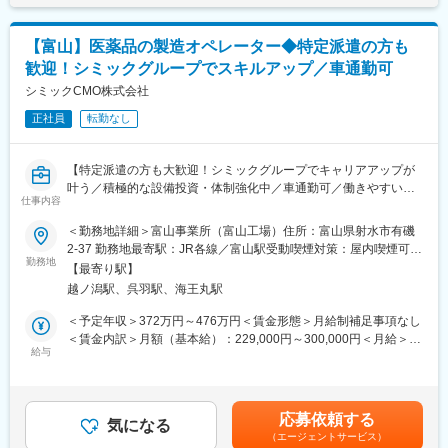
を行ってリソースの最適化を図り、より先進の、より高品質なサ
【当社について】
ービスを、より低コストでご提供できる体制づくりを追及してお
シミックグループの一員として医薬品製造受託サービス
【富山】医薬品の製造オペレーター◆特定派遣の方も
ります。
（CDMO）を提供する企業です。製剤設計から治験薬製造、商用
歓迎！シミックグループでスキルアップ／車通勤可
生産まで、医薬品の開発・製造に関するトータルソリューション
■CMO業界について：
シミックCMO株式会社
を提供。静岡県の製剤開発センターをはじめ、国内4拠点（静岡、
2005年の改正薬事法で製薬企業の製造部門の全面外部委託（製造
西根、富山、足利）と海外2拠点（韓国、米国）で事業を展開し、
正社員
転勤なし
＋販売委託）が可能になりました。そこから、生産工場を持たな
固形製剤・半固形製剤・注射剤などほぼ全ての剤形に対応可能で
くとも製造販売業（元売業）の許可と製品の承認（製造販売承
す。さらに、特殊分割錠や3Dプリンター技術など新規製剤技術の
認）を 得ることで販売できる仕組みとなり、製薬企業の製造部門
開発にも注力し、国内外の製薬企業の多様なニーズに応えていま
【特定派遣の方も大歓迎！シミックグループでキャリアアップが
の全面外部委託が可能になったことにより、CMO業界は右肩上が
す。
叶う／積極的な設備投資・体制強化中／車通勤可／働きやすい環
りで伸びています。医薬品メーカーは新薬開発のために、研究開
仕事内容
境】
発費への資金投入に注力しているため、生産工場への投資や保有
変更の範囲：会社の定める業務
＜勤務地詳細＞富山事業所（富山工場）住所：富山県射水市有磯
資産を減らしていきたいと考えているのも要因です。製造部門を
【はじめに】
2-37 勤務地最寄駅：JR各線／富山駅受動喫煙対策：屋内喫煙可能
持っている製薬メーカーも「新薬を開発する＝新しいラインを作
今回は、医薬品の受託製造を行う当社にて、医薬品の製造オペレ
勤務地
場所あり変更の範囲：会社の定める事業所
る＝既存ラインは移管しないと工場キャパが足りない」という背
【最寄り駅】
ーターを募集します。主に半固形剤の製造業務をお任せする想定
景から、CMOへの製造委託が進んでいます。
越ノ潟駅、呉羽駅、海王丸駅
です。
＜予定年収＞372万円～476万円＜賃金形態＞月給制補足事項なし
変更の範囲：会社の定める業務
【業務内容】
＜賃金内訳＞月額（基本給）：229,000円～300,000円＜月給＞
■製剤設備の運転作業：
給与
229,000円～300,000円＜昇給有無＞有＜残業手当＞有＜給与補足
手順書・指示書に基づいた半固形製剤の、秤量・調整・充填・包
＞※給与は経験能力等を考慮し、当社規定により優遇します※時間
装等の設備運転を行います。
外手当は別途支給いたします。※ガソリン代などの通勤費は別途支
■清掃・洗浄（作業室、製造設備）
給いたします。■賞与：業績連動／個人評価・勤怠状況により変動
応募依頼する
■設備組立等の作業
気になる
■昇給：有賃金はあくまでも目安の金額であり、選考を通じて上下
（エージェントサービス）
■パレットやドラムなどの運搬・洗浄作業などの製造支援業務
する可能性があります。月給(月額)は固定手当を含めた表記です。