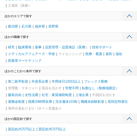
工場長（医療）
ほかのエリアで探す
新潟県
石川県
福井県
長野県
ほかの職種で探す
研究
臨床開発
薬事
品質管理・品質保証（医療）
技術サポート
メディカルアフェアーズ・学術
ライセンシング
医療・看護
薬剤
福祉
医療系マーケティング
ほかのこだわり条件で探す
第二新卒歓迎
外資系企業
年間休日120日以上
フレックス勤務
管理職・マネジャー
英語を活かす
学歴不問
転勤なし（勤務地限定）
服装自由
女性活躍
社宅・家賃補助制度
上場企業
中国語を活かす
退職金制度
残業20時間未満
完全週休2日制
職種未経験歓迎
原則定時退社
海外出張あり
U・Iターン支援あり
ほかの固定給で探す
固定給25万円以上
固定給35万円以上