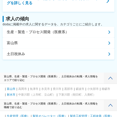
グを詳しく見る
求人の傾向
dodaに掲載中の求人に関するデータを、カテゴリごとにご紹介します。
生産・製造・プロセス開発（医療系）
富山県
土日祝休み
富山県、生産・製造・プロセス開発（医療系）、土日祝休みの転職・求人情報を
エリアで絞り込む
富山市
高岡市
魚津市
氷見市
滑川市
黒部市
砺波市
小矢部市
南砺市
射水市
中新川郡（上市町、立山町）
下新川郡（朝日町、入善町）
富山県、生産・製造・プロセス開発（医療系）、土日祝休みの転職・求人情報を
職種で絞り込む
生産管理（医療）
製造オペレーター（医療）
製造工程管理・工程改善（医療）