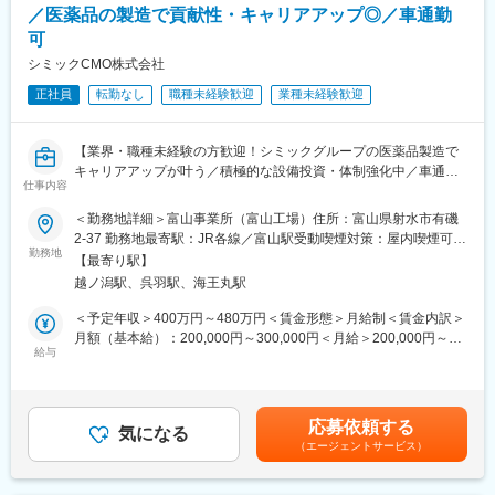
／医薬品の製造で貢献性・キャリアアップ◎／車通勤
※20キロ前後の原料を運ぶ作業があります
変更の範囲：会社の定める業務
可
◎錠剤検査や選別作業（細かい作業があります） など
シミックCMO株式会社
正社員
転勤なし
職種未経験歓迎
業種未経験歓迎
＜入社後の流れ＞
まずは、OJTにてサポートします。先輩社員が丁寧に業務を教え
ていくので、未経験の方も安心して成長できる環境です。
【業界・職種未経験の方歓迎！シミックグループの医薬品製造で
キャリアアップが叶う／積極的な設備投資・体制強化中／車通勤
■働き方・働く環境：
仕事内容
可／働きやすい環境】
・富山から転勤なし
・基本土日祝休み（会社カレンダーにより、年9回程土曜出勤あ
＜勤務地詳細＞富山事業所（富山工場）住所：富山県射水市有磯
【はじめに】
り）
2-37 勤務地最寄駅：JR各線／富山駅受動喫煙対策：屋内喫煙可能
今回は、完全未経験OKの医薬品の受託製造を行う当社にて、医薬
勤務地
※夏季休暇や年末年始休暇など、大型連休あり
場所あり変更の範囲：会社の定める事業所
【最寄り駅】
品の製造オペレーターを募集します。職種・業界未経験からでも
・1時間から使える有給休暇あり
越ノ潟駅、呉羽駅、海王丸駅
医薬品の製造でスキルアップが叶います◎主に半固形剤の製造業
・残業20h程度（残業代は全額支給）
務をお任せする想定です。
・マイカー通勤可
＜予定年収＞400万円～480万円＜賃金形態＞月給制＜賃金内訳＞
・食堂はありませんが、パンやカップ麺の自販機があります。ま
月額（基本給）：200,000円～300,000円＜月給＞200,000円～
【業務内容】
給与
た、給与から天引きでお弁当を注文して食べることもできます。
300,000円＜昇給有無＞有＜残業手当＞有＜給与補足＞※給与は経
■製剤設備の運転作業：
（休憩室あり）
験能力等を考慮し、当社規定により優遇します※時間外手当は別途
手順書・指示書に基づいた半固形製剤の、秤量・調整・充填・包
支給いたします。※ガソリン代などの通勤費は別途支給いたしま
装等の設備運転を行います。
＜工場周辺の環境＞
す。■賞与：業績連動／個人評価・勤怠状況により変動■昇給：有
応募依頼する
■清掃・洗浄（作業室、製造設備）
気になる
・工場から徒歩10分圏内にコンビニあり。工場から車で5分圏内
賃金はあくまでも目安の金額であり、選考を通じて上下する可能
（エージェントサービス）
■設備組立等の作業
に市内最大級のショッピングモールがある中心地に工場がありま
性があります。月給(月額)は固定手当を含めた表記です。
■パレットやドラムなどの運搬・洗浄作業などの製造支援業務
す。
■製造記録等の記録のレビュー業務