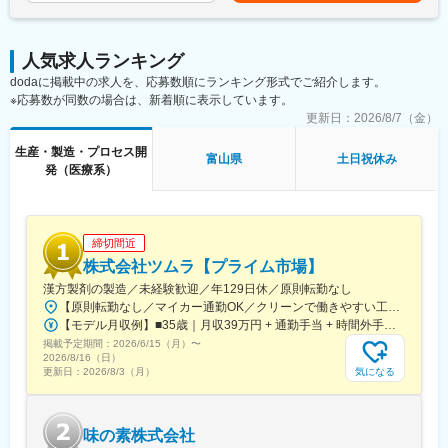
■製造記録等の記録のレビュー業務
■製造設備、備品、消耗品の発注・在庫管理業務
■原材料運搬・保管管理業務
人気求人ランキング
dodaに掲載中の求人を、応募数順にランキング形式でご紹介します。
【ご入社後の流れ】
※応募数が同数の場合は、新着順に表示しています。
初日にシミックグループ内のキャリア採用全体研修を受講いただ
いた後、翌日から工場内での研修・OJTでのフォローとなりま
更新日：
2026/8/7（金）
す。実務経験の有無を問わず、お任せする業務に対して丁寧にフ
生産・製造・プロセス開
ォロー・サポートをしておりますので、中途入社の方もご活躍い
富山県
土日祝休み
発（医療系）
ただきやすい環境となっています。
【組織構成】
■製造部門：全体で約35名（幅広いご年代の方が活躍中）
締切間近
中途入社者の割合も高く、様々なバックグラウンドの方がいるた
め、コミュニケーションも活発にとれる環境となっています。
株式会社ツムラ【プライム市場】
漢方製剤の製造／未経験歓迎／年129日休／原則転勤なし
【長期就業しやすい制度】
【原則転勤なし／マイカー通勤OK／クリーンで働きやすい工場環境】■茨城工場茨城県稲敷郡阿見町吉原3586◎JR常磐線『ひたち野うしく駅』『荒川沖駅』より車で約15分＜茨城工場ってどんなところ？＞世界トップクラスの規模と生産能力を誇る、医療用漢方製剤の工場です。製造に使用する機械の自動化など最先端の技術を導入し、製品の安定供給を実現。研究所・漢方記念館・薬草見本園なども併設しています。※U・Iターン歓迎※受動喫煙対策：場内全面禁煙
■ケアリーブ制度：
【モデル月収例】■35歳｜月収39万円 + 通勤手当 + 時間外手当■25歳｜月収30万円 + 通勤手当 + 時間外手当※月20日勤務のモデル※1部7日間、2部7日間、3部6日間、連続勤務手当8日分、持家有無、扶養配偶者・子女の有無の条件付きで試算した場合※諸手当含む：交替勤務手当、連続勤務手当、家族手当、住宅手当月給217,080円～+各種手当+賞与年2回※18歳の場合の最低保証給与額です※年齢・経験に基づき、当社規程により算出します。なお、詳細は面接時にご説明いたします
小学校就学中までの子供の病気療養や学校行事参加等の際に1時間
掲載予定期間：
2026/6/15（月）
〜
単位で有給休暇を取得できます。
2026/8/16（日）
■月の平均残業は20時間程度。ストレスチェックの実施徹底や肥
気になる
更新日：
2026/8/3（月）
満対策・食事指導・運動奨励なども会社として取り組んでおりま
す。
味の素株式会社
【当社について】