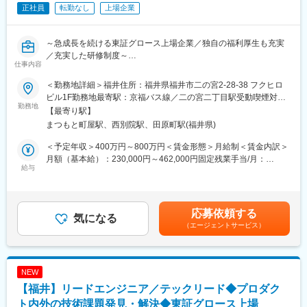
容の再確認といったアフターフォローも一貫して担当。
正社員
転勤なし
上場企業
お客さまやそのご家族・知人と長い関係性を築ける仕事です。
■技術スタック：
【開発言語】
変更の範囲：会社の定める業務
～急成長を続ける東証グロース上場企業／独自の福利厚生も充実
PHP、JavaScript、TypeScript
／充実した研修制度～
【フレームワーク】
仕事内容
Laravel、CakePHP、Vue.js、React、jQuery
■業務内容：
【ツール】
＜勤務地詳細＞福井住所：福井県福井市二の宮2-28-38 フクヒロ
高性能クラウド型POSレジ『スマレジ』など、自社で展開してい
VSCode、PhpStorm、Docker
ビル1F勤務地最寄駅：京福バス線／二の宮二丁目駅受動喫煙対
るプロダクトのいずれかの開発をお任せします。
勤務地
【CI／CD環境】
策：屋内全面禁煙変更の範囲：会社の定める事業所
【最寄り駅】
GitLab CI
まつもと町屋駅、西別院駅、田原町駅(福井県)
■業務詳細：
【インフラ】
機能制約・システム連携を考慮したユーザーの業務フローに関す
AWS（EC2、ECS、Aurora、S3、DynamoDB、ElastiCache、
＜予定年収＞400万円～800万円＜賃金形態＞月給制＜賃金内訳＞
る改善を、チームメンバーと仕様や実装の相互レビューを行いな
Lambda、SQS、SNS、StepFunction、Elastic BeanStalk等）
月額（基本給）：230,000円～462,000円固定残業手当/月：
がら開発を進めます。
給与
【バージョン管理】
55,000円～109,000円（固定残業時間30時間0分/月）超過した時
GitLab（マージリクエストベースでレビューを実施）
間外労働の残業手当は追加支給＜月給＞285,000円～571,000円
・サービスの機能追加／改善
【コラボレーションツール】
（一律手当を含む）＜昇給有無＞有＜残業手当＞有＜給与補足＞※
・サービスの外部連携機能の設計／開発
Google Workspace、Redmine、Slack、Jira
経験・能力等を考慮の上、当社規定により決定します。■給与改
応募依頼する
・内部／外部APIの設計／開発
気になる
定：年1回（業務内容と給与に大幅な乖離がある場合は、都度実施
（エージェントサービス）
・継続的デリバリーに向けた環境整備（テスト自動化）
■開発体制・開発スタイル：
することがあります）■決算賞与：年1回※過去実績2ヶ月（業績に
・ユーザー増加に耐えうるアーキテクチャへの変更
【開発体制】
よる）賃金はあくまでも目安の金額であり、選考を通じて上下す
・営業やカスタマーサポートがヒアリングした内容を元にした新
当社は一人一人のメンバーが主体的・自発的な開発が行えるよう
る可能性があります。月給(月額)は固定手当を含めた表記です。
機能の開発
プロダクトやその機能群ごとに少人数（3～5名程度）のチームで
NEW
・エンジニア主体での新機能の提案
開発をしています。
【福井】リードエンジニア／テックリード◆プロダク
・法改正による既存サービスの修正や機能追加
ト内外の技術課題発見・解決◆東証グロース上場
【開発スタイル】