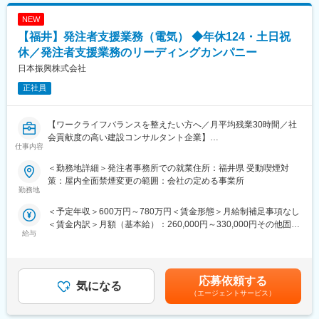
する可能性があります。月給(月額)は固定手当を含めた表記です。
とで発注者側の負担を減らしつつ、施工の質や専門性を担保する
■丸亀製麺の魅力：
NEW
ことができます。
・お客様満足を第一に： 店長の評価は【売上/利益2割、お客様満
【福井】発注者支援業務（電気） ◆年休124・土日祝
足8割】。お客様に喜んで頂くことを最優先に考えています。
＼教育体制について／
休／発注者支援業務のリーディングカンパニー
・こだわりとぬくもり：ただチェーン店を増やすのではなく、店
現場・実務を通じて着実に力を身につけるOJT教育を基本として
日本振興株式会社
舗ごとの「こだわり」を重視し、人でしか提供できない「ぬくも
います。
り」を大切にしています。
（1）経験・スキルに応じて、段階的に業務を担当
正社員
・店長本来の業務に集中できる環境：報告業務のシステム化やオ
（2）先輩社員・上長のフォローを受けながら実践的に学習
ペレーションの改良を続け、店長が本来の業務に集中できる環境
（3）官公庁案件特有のルールや進め方も、実務を通して理解可能
を整えています。
経験が浅めの方でも、無理なく業務に慣れていける環境です◎
【ワークライフバランスを整えたい方へ／月平均残業30時間／社
会貢献度の高い建設コンサルタント企業】
丸亀製麺での店長候補として、あなたのキャリアを大きく広げ、
仕事内容
■職務詳細：※ご経験に応じてお任せ致します。
成長してみませんか？
（1）資料作成・整理
■日本振興について：
＜勤務地詳細＞発注者事務所での就業住所：福井県 受動喫煙対
事業に関する各種資料（予算・調査・設計条件・工事発注資料
（1）公共インフラ分野を牽引するリーディングカンパニー
策：屋内全面禁煙変更の範囲：会社の定める事業所
変更の範囲：会社の定める業務
等）の作成・取りまとめ支援
官公庁向けインフラ事業において長年の実績と信頼を築き、業界
勤務地
（2）積算支援
を代表する存在として社会基盤を支えています。リーディングカ
＜予定年収＞600万円～780万円＜賃金形態＞月給制補足事項なし
工事予定価格算出のため、現地調査、図面・数量確認、積算資料
ンパニーならではの大規模かつ社会的影響力の大きいプロジェク
＜賃金内訳＞月額（基本給）：260,000円～330,000円その他固定
作成、システム入力等を支援
トに携わることができます。
給与
手当/月：68,450円～146,450円固定残業手当/月：71,550円（固定
（3）工事監督支援
（2）豊富な実績に裏付けられた高い信頼性
残業時間30時間0分/月）超過した時間外労働の残業手当は追加支
工事図面・施工状況の確認、関係機関との調整資料作成、段階確
全国規模で多数の公共案件を手がけてきた実績があり、安定した
給＜月給＞400,000円～548,000円（一律手当を含む）＜昇給有無
認、変更対応、完了検査立会等の支援
受注と継続的な成長を実現しています。
＞有＜残業手当＞有＜給与補足＞【昇給】年1回（4月）【賞与】
応募依頼する
気になる
年2回（7月・12月）※別途、特別賞与有り（業績により支給）
＼働き方について／
■職務内容：
（エージェントサービス）
【年収例】38歳・中途入社 7年目（係長）830万円／1級土木＋
（１） 官公庁案件中心だからこその「安定した働き方」
公共事業の発注者である官公庁を、技術的立場から支援する業務
技術士補（基本給28.64万円＋諸手当＋賞与）賃金はあくまでも目
・土日祝休み、残業月平均30時間
をお任せ致します。