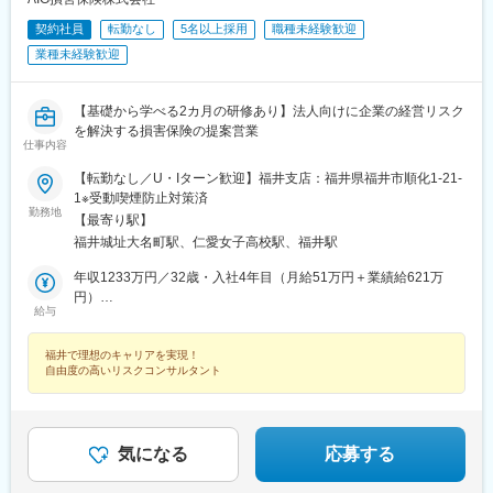
契約社員
転勤なし
5名以上採用
職種未経験歓迎
業種未経験歓迎
【基礎から学べる2カ月の研修あり】法人向けに企業の経営リスク
を解決する損害保険の提案営業
仕事内容
【転勤なし／U・Iターン歓迎】福井支店：福井県福井市順化1-21-
1※受動喫煙防止対策済
勤務地
【最寄り駅】
福井城址大名町駅、仁愛女子高校駅、福井駅
年収1233万円／32歳・入社4年目（月給51万円＋業績給621万
円）
給与
年収758万円／34歳・入社3年目（月給36万円＋業績給326万円）
福井で理想のキャリアを実現！
自由度の高いリスクコンサルタント
気になる
応募する