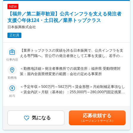
・調理、接客
ザーの感謝の声や要望を直接開発に反映できるほか、 エンジニア
NEW
・スタッフの教育
からの機能提案も積極的に行なっており、ユーザーの課題を適切
・シフト作成
【福井／第二新卒歓迎】公共インフラを支える発注者
に捉える力が身に付きます。
・品質管理、衛生管理
また、スマレジでは上流工程のみを行うようなことはなく、全エ
支援◇年休124・土日祝／業界トップクラス
地域のお客様に喜ばれる企画の立案＆実行などを、スタッフと協
ンジニアがプログラムの実装を行います。
日本振興株式会社
力して行います。
急成長中の会社ですので、新しいことにもチャレンジできます。
正社員
■研修体制：
変更の範囲：会社の定める業務
充実した研修体制により着実にキャリアアップを目指せます
・集合研修（2日間）：経営理念や社内規定を学び、企業理解を深
【業界トップクラスの実績を誇る日本振興で、公共インフラを支
める
える専門職へ。官公庁の発注者側として工事を支援し、若手のう
仕事内容
・基礎研修（3ヶ月間）：店舗デビュー前に基本をしっかりと身に
ちから“社会に残る仕事”に携わる◎】
付けます
＜勤務地詳細＞発注者事務所での就業住所：福井県 受動喫煙対
・実地研修（1ヶ月～2ヶ月間／各エリアの教育指定店舗）：実際
■日本振興について：
策：屋内全面禁煙変更の範囲：会社の定める事業所
の店舗での営業を通じてスキルを磨きます
・公共インフラ分野で業界トップクラスの実績
勤務地
日本振興は、官公庁と直接関わりながら公共インフラを支えてき
＜予定年収＞500万円～582万円＜賃金形態＞月給制補足事項なし
■キャリアパス：
た業界トップクラスの企業です。長年にわたり信頼と実績を積み
＜賃金内訳＞月額（基本給）：255,000円～280,000円固定残業手
2028年3月までに国内1100店舗を目指しており、キャリアアップ
重ねており、未経験からでも「社会に必要とされる仕事」に携わ
給与
当/月：63,000円～84,000円（固定残業時間30時間0分/月）超過し
の機会が豊富です。
れる環境が整っています。
た時間外労働の残業手当は追加支給＜月給＞318,000円～364,000
キャリアアップの例：
スケールの大きな公共プロジェクトに関わりながら、着実に成長
円（一律手当を含む）＜昇給有無＞有＜残業手当＞有＜給与補足
・1年目：新店立ち上げの店長を経験
できる点が大きな魅力◎
＞【昇給】年1回（4月）【賞与】年2回（7月・12月）※別途、特
・2年目：マネージャーに昇進
応募依頼する
気になる
別賞与有り（業績により支給）【年収例】45歳・中途入社 10年
・3年目：チーフマネージャーに抜擢
＼発注者支援業務とは？／
（エージェントサービス）
目（係長）700万円／1級土木+RCCM（基本給28.64万円＋諸手当
さらに社内公募に挑戦し、教育研修や商品開発、海外部門など他
公共事業の計画や発注に関する支援・補助を行う事業です！施工
＋賞与）賃金はあくまでも目安の金額であり、選考を通じて上下
部門で活躍することも可能です。
会社（ゼネコン）と発注者（官公庁・公共事業主）の間に入るこ