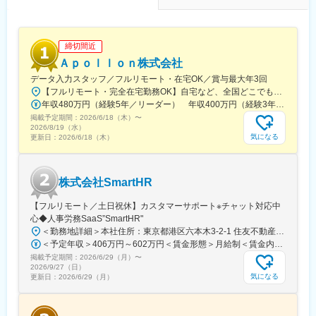
業界トップクラスの実績で全国から車が集まるため、バイクと大
型車以外の車種は全て対応可能性があります。
（2）最新設備と快適な作業環境
締切間近
全工場に冷暖房やスポットクーラーを完備し、作業スペースも車
Ａｐｏｌｌｏｎ株式会社
両が両ドアを広げたまま作業できるほどの広さを確保。四輪アラ
データ入力スタッフ／フルリモート・在宅OK／賞与最大年3回
イメントテスターやセンターロック式タイヤチェンジャー、立っ
【フルリモート・完全在宅勤務OK】自宅など、全国どこでもあなたが働きやすい場所で働けます★転居を伴う転勤なし★全国47都道府県どこからでも応募OK【本社】東京都新宿区山吹町130番地の15 茜ビル2-A＜アクセス＞有楽町線「江戸川橋駅」、東西線「東西線」より徒歩10分※受動喫煙対策：あり
たまま整備できる整備リフトなど、最新型の整備用設備を導入し
年収480万円（経験5年／リーダー） 年収400万円（経験3年／メンバー）
ています。
掲載予定期間：
2026/6/18（木）
〜
2026/8/19（水）
（3）透明性のある工場運営
気になる
更新日：
2026/6/18（木）
自動車修理をめぐる不正を防ぐための対策として、工場にカメラ
を3台ずつ設置。「事業場三役」の体制に取り組み、IDOMや中古
自動車業界全体がお客様・陸運局・世の中や市場といった全方面
株式会社SmartHR
から信頼される状態を目指しています。
【フルリモート／土日祝休】カスタマーサポート※チャット対応中
■組織構成：30代～40代後半中心に活躍中。9割が中途入社です。
心◆人事労務SaaS”SmartHR"
＜勤務地詳細＞本社住所：東京都港区六本木3-2-1 住友不動産六本木グランドタワー勤務地最寄駅：東京メトロ南北線／六本木一丁目駅受動喫煙対策：屋内全面禁煙変更の範囲：会社の定める事業所（リモートワーク含む）
■当社について：
＜予定年収＞406万円～602万円＜賃金形態＞月給制＜賃金内訳＞月額（基本給）：212,480円～315,200円その他固定手当/月：5,000円固定残業手当/月：77,520円～114,800円（固定残業時間45時間0分/月）超過した時間外労働の残業手当は追加支給＜月給＞295,000円～435,000円（一律手当を含む）＜昇給有無＞有＜残業手当＞有賃金はあくまでも目安の金額であり、選考を通じて上下する可能性があります。月給(月額)は固定手当を含めた表記です。
『日本のガリバーから世界のIDOMへ』東証プライム上場でクルマ
掲載予定期間：
買取実績、中古車販売実績共に業界トップクラスの会社です。
2026/6/29（月）
〜
2026/9/27（日）
気になる
更新日：
2026/6/29（月）