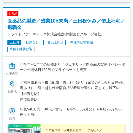
NEW
医薬品の製造／残業10h未満／土日祝休み／借上社宅／
退職金
トラストファーマテック株式会社(沢井製薬とグループ会社)
正社員
転勤なし
5名以上採用
職種未経験歓迎
業種未経験歓迎
◇半年～1年間の研修あり／ジェネリック医薬品の製造オペレータ
ー◇年間休日129日でプライベートも充実
仕事内容
◇福井県あわら市に配属／借上社宅あり（家賃7割は会社負担※規
定あり）・引っ越し代全額負担◎希望や適性に応じて、以下のい
勤務地
ずれかの工場へ配属します。■清間第二工場福井県あわら市清間
【最寄り駅】
11-15■清間第一工場福井県あわら市清間19-1■矢地工場福井県あ
芦原温泉駅
わら市矢地5-19※いずれもハピラインふくい線「芦原温泉駅」から
車で4～5分※他県からのU・Iターン就職者も多数在籍※自動車通勤
年収540万円／30代／賞与（★平均6.3カ月分）＋月給25万7000
OK最高水準のＵ・Ｉターン支援あり！￣￣￣￣￣￣￣￣￣￣￣￣
円＋手当
給与
￣￣￣￣★借上げ社宅制度住居を自分で選択可能！家賃（共益費
年収660万円／40代／賞与（★平均6.3カ月分）＋月給34万8000
等含む）の7割を会社が負担。※家賃上限有★原則引越し費用は全
円＋手当
額会社負担提携会社を使用するため、引越し費用の一時的な立て
＼業界大手…沢井製薬とグループ会社！／