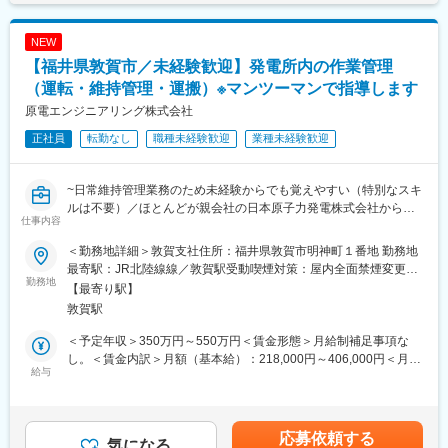
があります。月給(月額)は固定手当を含めた表記です。
・公共性の高い仕事でありながら、「無理のない働き方を重視す
る社風」
■具体的な業務内容
・業務過多にならないよう、組織的に業務を分担
NEW
・工程管理／品質管理／安全管理／原価管理
・長時間労働を前提としない案件設計
・工場施設の保全計画立案および設備更新対応
【福井県敦賀市／未経験歓迎】発電所内の作業管理
・プライベートとの両立を意識した働き方が可能
・新設プラント・工場建設の施工管理
（運転・維持管理・運搬）※マンツーマンで指導します
・関係各所（協力会社・社内）との調整業務
原電エンジニアリング株式会社
■社風/文化について
※案件の約6～7割がグループ関連のため、無理な工期や過剰な書
技術者一人ひとりの専門性を尊重し、長期的な育成を重視。中途
類対応が少ない点が特徴です。
正社員
転勤なし
職種未経験歓迎
業種未経験歓迎
入社者も多く、施工管理経験者が多数活躍しています。
■職務の特徴／魅力
変更の範囲：会社の定める業務
（1）元請中心で“施工管理の本質業務”に集中
~日常維持管理業務のため未経験からでも覚えやすい（特別なスキ
グループ案件が中心のため、発注者との距離が近く、スケジュー
ルは不要）／ほとんどが親会社の日本原子力発電株式会社からの
仕事内容
ル調整・品質管理に専念できる環境です。
案件で安心／厳格な安全管理のもと業務に携わることが可能／有
（2）働き方を改善できる施工管理
給取得率75％／水曜・金曜はノー残業デー／夏期休暇取得率
＜勤務地詳細＞敦賀支社住所：福井県敦賀市明神町１番地 勤務地
・PC起動ログによる労務管理
100%~
最寄駅：JR北陸線線／敦賀駅受動喫煙対策：屋内全面禁煙変更の
・年間休日121日／土日休み
勤務地
範囲：会社の定める事業所
【最寄り駅】
・有給取得率70％以上
●お任せする業務内容
敦賀駅
→建設業界の中でもトップクラスのWLBを実現
原子力発電所付帯設備の運転（オペレーター）・維持管理と放射
（3）多様な建築物でスキルアップ
性廃棄物の分別や放射性廃棄物を収納した容器の発電所構内での
＜予定年収＞350万円～550万円＜賃金形態＞月給制補足事項な
工場・オフィス・福利厚生施設・公共施設など、幅広い用途・規
運搬などの作業管理をお任せします。
し。＜賃金内訳＞月額（基本給）：218,000円～406,000円＜月給
模の案件に携われます。
※OJT担当が１から教えてくれますので、未経験からでも問題ござ
給与
＞218,000円～406,000円＜昇給有無＞有＜残業手当＞有＜給与補
いません！！
足＞※予定年収はあくまでも目安の金額であり、経験・能力・年
■キャリアパス
齢・前職給与などを考慮し、同社規定により決定します。※■昇
主任 → 所長 → 管理職へとステップアップ可能
●業務の詳細
給：年1回（4月）■賞与：制度あり（業績連動）賃金はあくまで
応募依頼する
元請案件を通じて、施工管理としての上流スキル・マネジメント
ご経験に応じて以下業務をお任せ予定です。
気になる