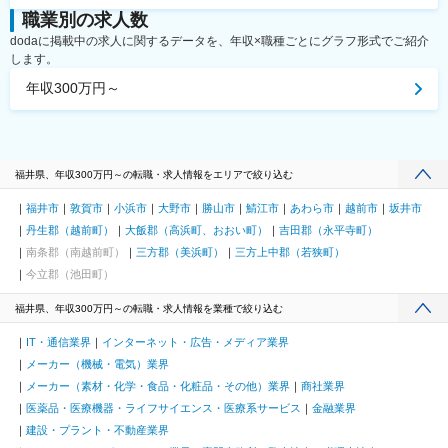
職業別の求人数
dodaに掲載中の求人に関するデータを、年収×職種ごとにグラフ形式でご紹介
します。
年収300万円～
福井県、年収300万円～の転職・求人情報をエリアで絞り込む
福井市
敦賀市
小浜市
大野市
勝山市
鯖江市
あわら市
越前市
坂井市
丹生郡（越前町）
大飯郡（高浜町、おおい町）
吉田郡（永平寺町）
南条郡（南越前町）
三方郡（美浜町）
三方上中郡（若狭町）
今立郡（池田町）
福井県、年収300万円～の転職・求人情報を業種で絞り込む
IT・通信業界
インターネット・広告・メディア業界
メーカー（機械・電気）業界
メーカー（素材・化学・食品・化粧品・その他）業界
商社業界
医薬品・医療機器・ライフサイエンス・医療系サービス
金融業界
建設・プラント・不動産業界