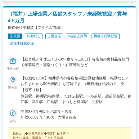
（福井）上場企業／店舗スタッフ／未経験歓迎／賞与
4.5カ月
株式会社平和堂【プライム市場】
正社員
転勤なし
上場企業
5名以上採用
職種未経験歓迎
業種未経験歓迎
【総合職／年休117日※次年度から120日】各店舗の食料品各部門
で接客販売・売場づくり・在庫管理など
仕事内容
【転勤なしOK】福井県内の各店舗※限定勤務地採用（転勤なし／
お住まいから90分圏内）も可能です。※勤務地は相談の上、決定
勤務地
します。※転勤ありをご希望の場合、転居を伴う異動時は社宅制度
【最寄り駅】
を利用できます。＜勤務地詳細＞【アル・プラザ敦賀】福井県敦
敦賀駅、神明駅(福井県)、たけふ新駅、ベル前駅、越前開発駅、春
賀市白銀町11-5【アル・プラザ鯖江】福井県鯖江市下河端町16-
江駅、武生駅、江端駅、まつもと町屋駅、北府駅
16-1【アル・プラザ武生】福井県越前市府中1-11-2【アル・プラ
ザベル】福井県福井市花堂南2-16-1【フレンドマート開発店】福
年収880万円以上／課長・店長
井県福井市西開発2-101-1【アル・プラザアミ】福井県坂井市春江
年収600万円／30代：売場責任者
給与
町随応寺第16-11※受動喫煙対策：敷地内全面禁煙
転勤なし◆福井県限定◆安定性＆待遇◎
最大12連休・退職金・子ども手当等