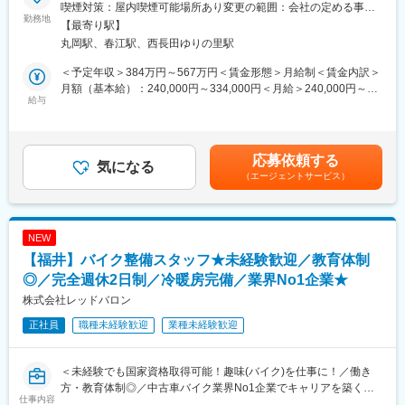
喫煙対策：屋内喫煙可能場所あり変更の範囲：会社の定める事業
■業務概要：
勤務地
所
【最寄り駅】
＜災害時にも供給を途切れさせない仕組みを管理＞
丸岡駅、春江駅、西長田ゆりの里駅
製品に使用する材料の調達・購買業務をお任せします。
＜予定年収＞384万円～567万円＜賃金形態＞月給制＜賃金内訳＞
■業務詳細：
月額（基本給）：240,000円～334,000円＜月給＞240,000円～
◇サプライヤーとの価格妥当性の見極め・品質に関する交渉
給与
334,000円＜昇給有無＞有＜残業手当＞有＜給与補足＞■賞与：年
◇資材・各種材料の調達および納期管理のコントロール
2回／過去支給実績：5ヶ月分賃金はあくまでも目安の金額であ
◇材料仕様変更時や供給リスク発生時の代替材料調査・選定
り、選考を通じて上下する可能性があります。月給(月額)は固定手
◇開発部門と連携した新規材料のメーカー調査や選定
当を含めた表記です。
応募依頼する
◇サプライヤーの環境・社会対応（ESG）状況の確認・推進
気になる
（エージェントサービス）
■入社後について：
入社後は、これまでの経験に応じた業務からお任せいたします。
早期に主担当として窓口業務をリードしていただくことを期待し
NEW
ます。
【福井】バイク整備スタッフ★未経験歓迎／教育体制
■キャリアパス：
◎／完全週休2日制／冷暖房完備／業界No1企業★
材料4M対応など、事業継続の要となる調達へのキャリアアップを
株式会社レッドバロン
目指せるポジションです。
正社員
職種未経験歓迎
業種未経験歓迎
変更の範囲：会社の定める業務
＜未経験でも国家資格取得可能！趣味(バイク)を仕事に！／働き
方・教育体制◎／中古車バイク業界No1企業でキャリアを築く／
仕事内容
完全未経験歓迎＞