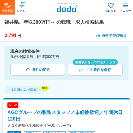
会員登録
ログイン
気になる
メニュー
福井県、年収300万円～
の転職・求人検索結果
3,791
条件で並び替え
件
現在の検索条件
[勤務地]福井県 [年収]300万円～
新着求人をいつでもチェック
条件の変更
この条件を保存
福井県
のみで募集中
NEW
AGCグループの製造スタッフ／未経験歓迎／年間休日
120日
ＡＧＣ若狭化学株式会社(AGCグループ)