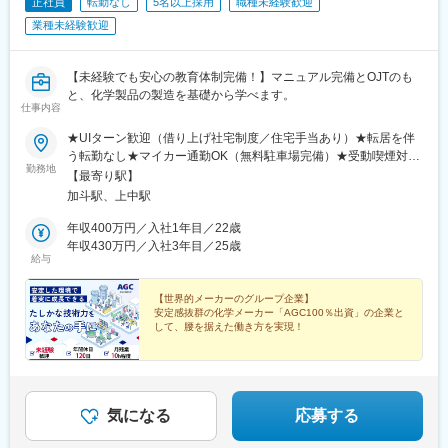
正社員
転勤なし
5名以上採用
職種未経験歓迎
業種未経験歓迎
【未経験でも安心の教育体制完備！】マニュアル完備とOJTのも
と、化学製品の製造を基礎から学べます。
仕事内容
★UIターン歓迎（借り上げ社宅制度／住宅手当あり）★転居を伴
う転勤なし★マイカー通勤OK（無料駐車場完備）★受動喫煙対
勤務地
策：あり（屋内全面禁煙）下記いずれかの拠点にて活躍！■小浜工
【最寄り駅】
場／福井県小浜市飯盛24-26-1■上中工場／福井県三方上中郡若狭
加斗駅、上中駅
町若狭テクノバレー1号提4-1＜交通アクセス＞■小浜工場…JR小
浜線「加斗駅」より車で約5分■上中工場…JR小浜線「上中駅」よ
年収400万円／入社1年目／22歳
り車で約5分◎福井県の中でも、滋賀県・京都府に隣接するエリア
年収430万円／入社3年目／25歳
給与
です。◎京都市内まで、車で1時間半～2時間程度と関西圏へのア
クセスが良好です！＼県外の方も活躍しています／借り上げ社宅
制度や住宅手当など、住環境へのサポートも充実しています。実
【世界的メーカーのグループ企業】
安定感抜群の化学メーカー「AGC100％出資」の企業と
際に、滋賀県・京都府・愛知県出身のメンバーで、社宅制度を活
して、腰を据えた働き方を実現！
用して活躍しています！＼社宅周辺も充実／都市部と比較し、朝
晩静かな環境な若狭。道も分かりやすく、渋滞がないため快適に
◆未経験歓迎 ◆学歴不問 ◆年間休日120日
◆月残業10時間未満 ◆住宅手当・社宅あり
通勤ができます！・コンビニ：徒歩10分・スーパー：車5分・総
◆食事手当・家族手当あり ◆転勤なし
合病院：車10分・小浜IC：車5分◎小浜工場・上中工場につい
て、社宅からどちらも車で15分です！
気になる
応募する