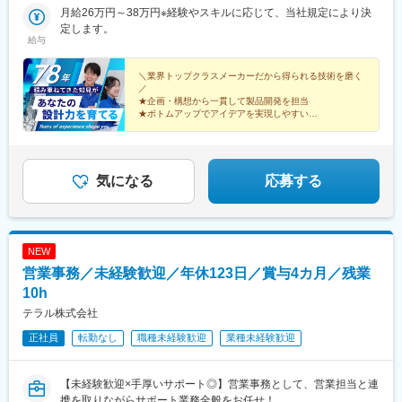
越しに際しては会社指定の引っ越し業者を利用。独身者であれば
月給26万円～38万円※経験やスキルに応じて、当社規定により決
社有社宅（工場近隣の物件）、家族帯同の場合は借上社宅（民間
定します。
給与
アパート・マンション）が利用可能です。＜社員寮完備＞各部屋
にバス・トイレが設置されていてプライベートの確保がされてい
ます。また、共用スペースがあり、入寮メンバーでコミュニケー
＼業界トップクラスメーカーだから得られる技術を磨く
／
ションも取りやすい環境です。＜意外に近い？福井県若狭町＞◎
★企画・構想から一貫して製品開発を担当
自動車・京都まで1時間半ほど・大阪まで2時間ほど・名古屋まで
★ボトムアップでアイデアを実現しやすい
2時間ほど（舞鶴若狭自動車道が北陸道とつながり、便利になりま
★極限状況や環境に配慮した設計・開発も
★設備・研究開発投資にも積極的
した！）◎電車（特急・新幹線込み）・京都まで2時間ほど・大阪
★年間休日125日
まで2時間半ほど・名古屋まで2時間ほど・東京まで4時間ほど
（北陸新幹線が福井県敦賀まで延伸したので便利になりまし
気になる
応募する
た！）
NEW
営業事務／未経験歓迎／年休123日／賞与4カ月／残業
10h
テラル株式会社
正社員
転勤なし
職種未経験歓迎
業種未経験歓迎
【未経験歓迎×手厚いサポート◎】営業事務として、営業担当と連
携を取りながらサポート業務全般をお任せ！