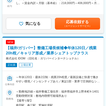
いただきます。
単に「減らせ」と言うのではなく、状況に合わせて一緒に解決策
し。＜賃金内訳＞月額（基本給）：218,000円～406,000円＜月給
可燃性廃棄物を処理する焼却設備は交替体制勤務を行っておりま
給与
を考えます。
＞218,000円～406,000円＜昇給有無＞有＜残業手当＞有＜給与補
す。
（2）ノー残業デー
足＞※予定年収はあくまでも目安の金額であり、経験・能力・年
※OJT担当が１から教えてくれますので、未経験からでも問題ござ
毎週 水曜日と金曜日を「ノー残業デー」として設定しています。
齢・前職給与などを考慮し、同社規定により決定します。※■昇
いません！！
水曜日：以前からの取り組み
給：年1回（4月）■賞与：制度あり（業績連動）賃金はあくまで
応募依頼する
気になる
金曜日：単身赴任者が多く、週末の帰省をしやすくするために追
も目安の金額であり、選考を通じて上下する可能性があります。
（エージェントサービス）
●業務の詳細
加
月給(月額)は固定手当を含めた表記です。
ご経験に応じて以下業務をお任せ予定です。
家庭やプライベートの時間もしっかり確保できるよう配慮してい
・給排水設備の運転・維持管理
ます。
・施設空調設備の運転・ボイラー維持管理
NEW
・放射性廃棄物処理設備の運転・維持管理
変更の範囲：会社の定める業務
【福井/ガリバー】整備工場長候補◆年休120日／残業
・設備運転・点検などに関する工程調整、安全処置管理
・簡易書類、報告書などの作成
20h程／キャリア形成／業界シェアトップクラス
株式会社 IDOM （旧社名：ガリバーインターナショナル）
●働き方実績●
正社員
上場企業
★ 平均勤続年数：21.2年（2024年度実績）
★ 月平均残業時間：15.4時間（2024年度実績）
★ 平均有給取得日数：15.4日（2024年度実績）
～年休120日・週休2日制・残業20h程度／最新設備と快適で働き
※夏期休暇は取得率100%を継続中！
やすい環境／インセンティブあり／東証1部・業界で圧倒的なシェ
仕事内容
アを誇り、世界NO.1を目指す同社～
●働き方改革推進●
当社では、社員が無理なく働ける環境づくりを推進しています。
＜勤務地詳細＞福井整備工場住所：福井県福井市上野本町4-1401
全国にあるIDOMの運営する整備工場で、『工場長候補』として整
（1）残業時間の管理
受動喫煙対策：敷地内喫煙可能場所あり
備業務をお任せします！
勤務地
マネージャーが毎月、メンバーの残業時間を確認し、
【最寄り駅】
残業が多い場合は【原因の確認】【改善方法の相談】を行い、働
森田駅、春江駅、鷲塚針原駅