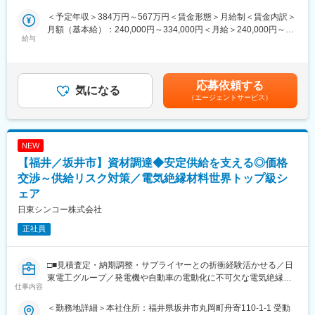
製品に使用する材料の調達窓口をお任せします。
＜予定年収＞384万円～567万円＜賃金形態＞月給制＜賃金内訳＞
※調達の専門知識については、入社後に先輩社員より丁寧にお教え
月額（基本給）：240,000円～334,000円＜月給＞240,000円～
いたします。
給与
334,000円＜昇給有無＞有＜残業手当＞有＜給与補足＞■賞与：年
2回／過去支給実績：5ヶ月分賃金はあくまでも目安の金額であ
■業務詳細：
り、選考を通じて上下する可能性があります。月給(月額)は固定手
まずは下記の業務からお任せします。
当を含めた表記です。
応募依頼する
将来的には、当社の仕入れ窓口の主担当として、価格や品質の交
気になる
（エージェントサービス）
渉・折衝を担当いただく想定です。
＜入社後お任せする業務＞
◇社内のそれぞれの製品や使う材料を覚える
NEW
◇材料を取り扱うメーカー担当者との面談・顔合わせ
【福井／坂井市】資材調達◆安定供給を支える◎価格
◇材料の価格や変更に関する情報の収集
交渉～供給リスク対策／電気絶縁材料世界トップ級シ
■キャリアパス：
ェア
材料4M対応など、事業継続の要となる調達へのキャリアアップを
日東シンコー株式会社
目指せるポジションです。
正社員
変更の範囲：会社の定める業務
□■見積査定・納期調整・サプライヤーとの折衝経験活かせる／日
東電工グループ／発電機や自動車の電動化に不可欠な電気絶縁材
仕事内容
料を世界へ展開する老舗メーカー／世界トップクラスシェアの安
定基盤◎■□
＜勤務地詳細＞本社住所：福井県坂井市丸岡町舟寄110-1-1 受動