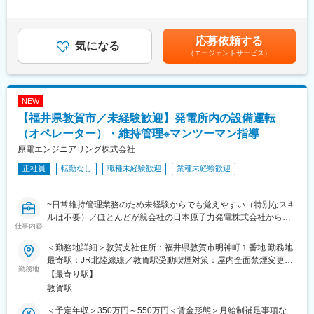
業との契約により日本国だけでなく、海外の輸送船での緊急時に
単に「減らせ」と言うのではなく、状況に合わせて一緒に解決策
足＞※予定年収はあくまでも目安の金額であり、経験・能力・年
も対応するため、定期的な訓練や英会話などを業務として行って
を考えます。
齢・前職給与などを考慮し、同社規定により決定します。※■昇
いただきます。
（2）ノー残業デー
給：年1回（4月）■賞与：制度あり（業績連動）賃金はあくまで
応募依頼する
・発電所内の建物清掃や管理区域用被服の洗濯に係る作業管理や
気になる
毎週 水曜日と金曜日を「ノー残業デー」として設定しています。
も目安の金額であり、選考を通じて上下する可能性があります。
（エージェントサービス）
熱中症対策の飲料水補給などの補給作業を実施していただきま
水曜日：以前からの取り組み
月給(月額)は固定手当を含めた表記です。
す。
金曜日：単身赴任者が多く、週末の帰省をしやすくするために追
●業務の詳細
加
■使用済燃料移動
家庭やプライベートの時間もしっかり確保できるよう配慮してい
NEW
■専用容器への使用済燃料収納
ます。
【福井県敦賀市／未経験歓迎】発電所内の設備運転
■専用車両による陸上輸送の管理
■港湾荷役の管理
（オペレーター）・維持管理※マンツーマン指導
変更の範囲：会社の定める業務
■原子燃料や放射性廃棄物の国内海上輸送における緊急時対応業務
原電エンジニアリング株式会社
■発電所内の洗濯や清掃作業の作業管理や飲料水の補給作業
正社員
転勤なし
職種未経験歓迎
業種未経験歓迎
●働き方実績●
★ 平均勤続年数：21.9年（2023年度実績）
~日常維持管理業務のため未経験からでも覚えやすい（特別なスキ
★ 月平均残業時間：15時間（2024年度実績）
ルは不要）／ほとんどが親会社の日本原子力発電株式会社からの
★ 平均有給取得日数：17.2日（2024年度実績）
仕事内容
案件で安心／厳格な安全管理のもと業務に携わることが可能／有
給取得率75％／水曜・金曜はノー残業デー／夏期休暇取得率
●働き方改革推進●
＜勤務地詳細＞敦賀支社住所：福井県敦賀市明神町１番地 勤務地
100%~
当社では、社員が無理なく働ける環境づくりを推進しています。
最寄駅：JR北陸線線／敦賀駅受動喫煙対策：屋内全面禁煙変更の
勤務地
（1）残業時間の管理
範囲：会社の定める事業所
【最寄り駅】
●お任せする業務内容
マネージャーが毎月、メンバーの残業時間を確認し、
敦賀駅
発電所で発生する放射性廃棄物や排水の処理設備などを対象とし
残業が多い場合は【原因の確認】【改善方法の相談】を行い、働
て、運転操作・監視、パトロール、日常維持管理業務を実施して
きやすさをサポートしています。
＜予定年収＞350万円～550万円＜賃金形態＞月給制補足事項な