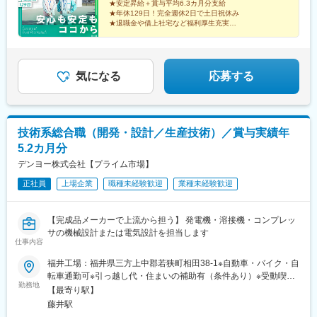
★安定昇給＋賞与平均6.3カ月分支給
替えも必要ありません。※ピアノなど移送に高額な料金や特殊な技
★年休129日！完全週休2日で土日祝休み
術が必要なものは除く★車の維持補填費とガソリン代支給（例）
★退職金や借上社宅など福利厚生充実
普通車で往復60kmの場合／月3万6,500円※いずれの制度も規定有
★未経験歓迎！半年～1年の手厚い研修あり
★東証プライム上場企業グループの安定性
気になる
応募する
技術系総合職（開発・設計／生産技術）／賞与実績年
5.2カ月分
デンヨー株式会社【プライム市場】
正社員
上場企業
職種未経験歓迎
業種未経験歓迎
【完成品メーカーで上流から担う】 発電機・溶接機・コンプレッ
サの機械設計または電気設計を担当します
仕事内容
福井工場：福井県三方上中郡若狭町相田38-1※自動車・バイク・自
転車通勤可※引っ越し代・住まいの補助有（条件あり）※受動喫煙
勤務地
対策：敷地内禁煙（喫煙スペースあり）＜引っ越し代負担・住ま
【最寄り駅】
いの補助有＞Iターン等、現住所からの通勤が困難な場合は入社に
藤井駅
伴う引っ越し費用は弊社が負担しますのでご相談ください。※引っ