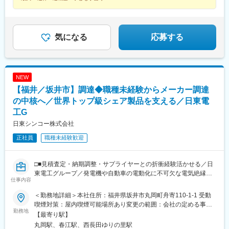
気になる
応募する
NEW
【福井／坂井市】調達◆職種未経験からメーカー調達
の中核へ／世界トップ級シェア製品を支える／日東電
工G
日東シンコー株式会社
正社員
職種未経験歓迎
□■見積査定・納期調整・サプライヤーとの折衝経験活かせる／日
東電工グループ／発電機や自動車の電動化に不可欠な電気絶縁材
仕事内容
料を世界へ展開する老舗メーカー／世界トップクラスシェアの安
定基盤◎■□
＜勤務地詳細＞本社住所：福井県坂井市丸岡町舟寄110-1-1 受動
喫煙対策：屋内喫煙可能場所あり変更の範囲：会社の定める事業
■業務概要：
勤務地
所
【最寄り駅】
＜災害時や仕様変更の際にも材料が途切れない安定した仕入れを
丸岡駅、春江駅、西長田ゆりの里駅
担う＞