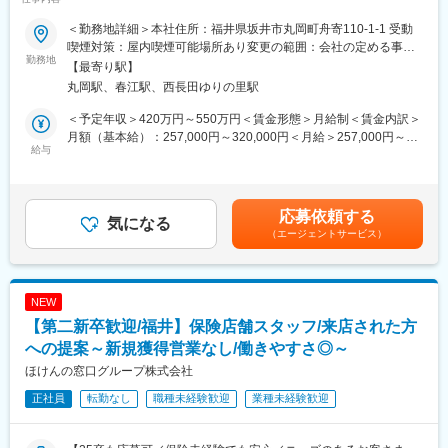
く、例えば希望が自宅から通える範囲等で設定し叶った場合、居
の安定基盤◎■□
住エリアも固定ができるため、プライベートと仕事が両立できる
＜勤務地詳細＞本社住所：福井県坂井市丸岡町舟寄110-1-1 受動
環境を整備しています。
◎将来的に原価・業績管理へと担当領域を広げ、専門スキルを高
喫煙対策：屋内喫煙可能場所あり変更の範囲：会社の定める事業
なお、仮に転居が必要となった際も、社員寮があり、月1000円の
められる環境
勤務地
所
【最寄り駅】
自己負担となるため、会社からの支援・補助も手厚いのが特徴で
丸岡駅、春江駅、西長田ゆりの里駅
す。
■業務概要：
企業の経営状況を開示するための財務諸表作成や決算対応、仕訳
＜予定年収＞420万円～550万円＜賃金形態＞月給制＜賃金内訳＞
■キャリアパス
入力等の経理業務全般をお任せします。
月額（基本給）：257,000円～320,000円＜月給＞257,000円～
メンバー→主任→副工場長→工場長
給与
320,000円＜昇給有無＞有＜残業手当＞有＜給与補足＞■賞与：年
上記のキャリアがございます。
■業務詳細：
2回賃金はあくまでも目安の金額であり、選考を通じて上下する可
評価制度も明確に定められているため、自身の頑張りでキャリア
◇財務諸表作成、決算対応、仕訳入力
能性があります。月給(月額)は固定手当を含めた表記です。
アップできる環境です。
◇会計システムメンテナンス、与信管理
応募依頼する
◇内部統制、在庫管理や在庫評価の実施
気になる
■同社の安定性
（エージェントサービス）
※将来的には、スキルに応じて原価・業績管理へ業務範囲を広げて
同社は業界のリードカンパニーとして、常に業界のパイオニアと
いただきます。
して走り続けてきました。当社は、創業当時から販売からメンテ
ナンスやロードサービスまで提供することを前提としており、お
■魅力：
NEW
客様からの支持も絶大です。
◎チーム内で業務を分担しており、経験に応じて領域を広げるこ
【第二新卒歓迎/福井】保険店舗スタッフ/来店された方
すでに国内で約300店舗を展開、売上高も年々更新し続けてお
とができる就業環境です。
り、全国のお客様へ誰もが自由に愛車を選び、安心して楽しめる
◎世界需要が高まるエコカー向け製品等の安定供給を支え、経理
への提案～新規獲得営業なし/働きやすさ◎～
環境を整備していくべく、今後も安定した更なる事業成長・店舗
として市場価値の高い専門性を磨くことができるポジションで
ほけんの窓口グループ株式会社
拡大を目指し、安定した経営を継続していきます。
す。
正社員
転勤なし
職種未経験歓迎
業種未経験歓迎
■こんな方にぴったり：
・財務会計・経理の知識や実務経験を活かし、管理会計領域へキ