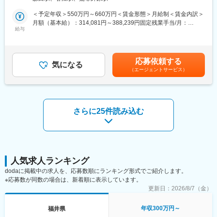
まずは既存工場で業務内容を理解し必要な経験を積んでいただき
きやすさをサポートしています。
ます。
単に「減らせ」と言うのではなく、状況に合わせて一緒に解決策
＜予定年収＞550万円～660万円＜賃金形態＞月給制＜賃金内訳＞
その後新規工場の立ち上げ等に際して工場長としてご活躍いただ
を考えます。
月額（基本給）：314,081円～388,239円固定残業手当/月：
く予定です。
給与
（2）ノー残業デー
45,919円～56,761円（固定残業時間20時間0分/月）超過した時間
なお、工場長としての着任時期やタイミングは、あなたの働き方
毎週 水曜日と金曜日を「ノー残業デー」として設定しています。
外労働の残業手当は追加支給＜月給＞360,000円～445,000円（一
や適性に応じて柔軟に調整します。
水曜日：以前からの取り組み
律手当を含む）＜昇給有無＞有＜残業手当＞有＜給与補足＞昇給
金曜日：単身赴任者が多く、週末の帰省をしやすくするために追
査定年1回賞与年2回（2024年支給実績３ヶ月分）インセンティブ
応募依頼する
（1）まずは整備士として
気になる
加
年2回（最大30万円／回）平均50,000～70,000円賃金はあくまで
（エージェントサービス）
お客様にご購入いただいた納車前のお車やご購入後の車のオイル
家庭やプライベートの時間もしっかり確保できるよう配慮してい
も目安の金額であり、選考を通じて上下する可能性があります。
やワイパー交換といった簡単な整備業務から、定期点検や車検整
ます。
月給(月額)は固定手当を含めた表記です。
備・納車前整備まで多様な工程に関わることができます。
変更の範囲：会社の定める業務
（2）その後のキャリアとして
さらに25件読み込む
・整備工場長（営業店舗併設での工場責任者）としてご活躍頂き
ます。
・複数の統括拠点をマネジメントするスーパーバイザー/マネージ
ャーなどのポストもございます。
【具体的な業務内容】
人気求人ランキング
・予算達成に向けた工場実績の数値管理、運営
dodaに掲載中の求人を、応募数順にランキング形式でご紹介します。
・人材育成
※応募数が同数の場合は、新着順に表示しています。
・工場責任者として工場内外、社内外の折衝
更新日：
2026/8/7（金）
【IDOMならではのポイント！】
年収300万円～
福井県
（1）対応車種の広さ