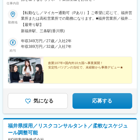
仕事内容
【転勤なし／マイカー通勤可（Pあり）】ご希望に応じて、福井営
業所または高松営業所での勤務になります。■福井営業所／福井市
勤務地
城東4丁目22-16 ヨコヤマビル1F■高松営業所／香川県高松市日東
【最寄り駅】
ハゼ町4-5受動喫煙対策：屋内全面禁煙
新福井駅、三条駅(香川県)
年収349万円／27歳／入社2年
年収389万円／32歳／入社7年
給与
創業107年×国内外10カ国へ事業展開！
安定性バツグンの当社で、未経験から事務デビュー★
気になる
応募する
福井県採用／リスクコンサルタント／柔軟なスケジュ
ール調整可能
AIG損害保険株式会社