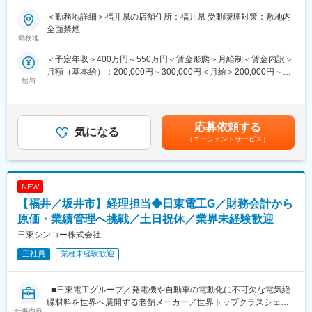
＜勤務地詳細＞福井県の店舗住所：福井県 受動喫煙対策：敷地内
■業務内容
全面禁煙
お客様の安全を守り、快適なバイクライフを送っていただくた
勤務地
め、業界No1企業の同社にてバイク整備士をお任せいたします。
＜予定年収＞400万円～550万円＜賃金形態＞月給制＜賃金内訳＞
月額（基本給）：200,000円～300,000円＜月給＞200,000円～
■教育体制
給与
300,000円＜昇給有無＞有＜残業手当＞有＜給与補足＞■賞与実績
入社後は、愛知県岡崎市にある二輪整備専門スクールにて、技術
3~4.4か月分■モデル年収▼一般社員年収404万円／入社2年目▼工
習得状況に応じ、期間の変更はございますが、最大90日間の研修
場長年俸538万円／工場長1年目年俸718万円／工場長6年目賃金は
を受けていただきます。
あくまでも目安の金額であり、選考を通じて上下する可能性があ
合格基準が明確に定められており、完全未経験のご入社者も第一
応募依頼する
気になる
ります。月給(月額)は固定手当を含めた表記です。
線で活躍しているので、ご安心ください！
（エージェントサービス）
※同社の保有する宿泊施設での実施となるため、引っ越し費用等も
発生しません。
NEW
なお、現場配属後も一人で業務することはなく、中間検査・完成
検査といった国家資格を保有する先輩社員が必ず確認する為、研
【福井／坂井市】経理担当◆日東電工G／財務会計から
修後もサポート体制は万全です！
原価・業績管理へ挑戦／土日祝休／業界未経験歓迎
※独り立ちには目安半年を予定しております。
日東シンコー株式会社
■配属先について
正社員
業種未経験歓迎
希望を十分に考慮の上、決定いたします。
なお、就業開始から１年を経過したタイミングで、再度希望勤務
地をお出しいただくことが可能です。
□■日東電工グループ／発電機や自動車の電動化に不可欠な電気絶
店舗状況にもよりますが、希望勤務地での就業が叶うことが多
縁材料を世界へ展開する老舗メーカー／世界トップクラスシェア
仕事内容