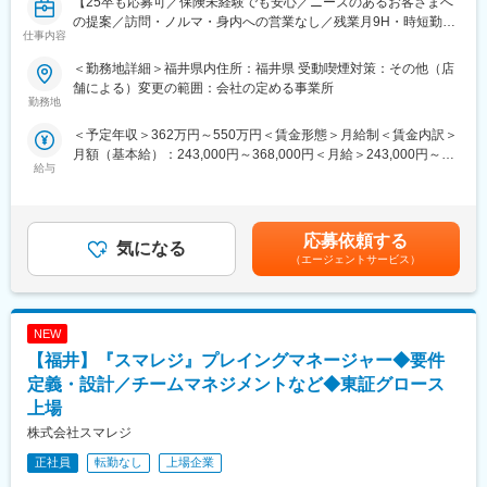
【25卒も応募可／保険未経験でも安心／ニーズのあるお客さまへ
ャリアを広げたい方
の提案／訪問・ノルマ・身内への営業なし／残業月9H・時短勤務
・主体的に業務改善や課題解決に取り組める方
仕事内容
OK】
変更の範囲：会社の定める業務
＜勤務地詳細＞福井県内住所：福井県 受動喫煙対策：その他（店
■業務内容：
舗による）変更の範囲：会社の定める事業所
ご予約・ご来店されたお客さまへ、40社300種類以上の商品の中
勤務地
から、お客さまに合った保障をオーダーメイドで設計・提案しま
＜予定年収＞362万円～550万円＜賃金形態＞月給制＜賃金内訳＞
す
月額（基本給）：243,000円～368,000円＜月給＞243,000円～
＜魅力＞
給与
368,000円＜昇給有無＞有＜残業手当＞有＜給与補足＞■昇給：年
◎新規営業なし！保険を必要とされている方への提案のみ
1回（8月）■賞与：年2回（2月、8月）を含む社員の年収例★年収
CM等で認知度は抜群。「このロゴ見たことがある」と立ち寄って
1100万円（経験7年／ブロック長職／月給66万円＋賞与）★年収
いただく方のほか予約来店も多くあり、新規営業や訪問は不要で
750万円（経験4年／店長職／月給48万円＋賞与）★年収500万円
す
応募依頼する
気になる
（経験3年／店舗営業職／月給33万円＋賞与）賃金はあくまでも
保険のご加入・見直しをご検討されているお客さまのみのため、
（エージェントサービス）
目安の金額であり、選考を通じて上下する可能性があります。月
本質的な提案スキルを磨けます
給(月額)は固定手当を含めた表記です。
◎会社からの販売指示・個人ノルマなし
ノルマ達成のために強引な提案をすることは企業方針と異なるた
NEW
め、身内や友人への営業もありません
◎多様な働き方が可能
【福井】『スマレジ』プレイングマネージャー◆要件
残業は月平均9時間、ご家庭の用事でのお休みもとりやすく、子育
定義・設計／チームマネジメントなど◆東証グロース
て世代の方も安心して就業いただけます
上場
※研修後から時短勤務制度の利用可
株式会社スマレジ
※転勤はありませんが、全国各地に店舗があるためパートナーの転
勤に合わせてついていくことも可能
正社員
転勤なし
上場企業