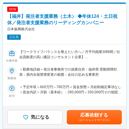
安の金額であり、選考を通じて上下する可能性があります。月給
・急な方針転換や過度な納期逼迫が起きにくい
(月額)は固定手当を含めた表記です。
・長期スパンのプロジェクトが多く、先を見通した働き方が可能
NEW
■職務詳細：※ご経験に応じてお任せ致します。
・景気変動の影響を受けにくく、安定した就業環境
（1）資料作成・整理
【福井】発注者支援業務（土木） ◆年休124・土日祝
（２）ワークライフバランスを意識した就業環境
事業に関する各種資料（予算・調査・設計条件・工事発注資料
休／発注者支援業務のリーディングカンパニー
・公共性の高い仕事でありながら、無理のない働き方を重視する
等）の作成・取りまとめ支援
日本振興株式会社
社風
（2）積算支援
・業務過多・長時間労働にならないよう、組織的に業務を分担
工事予定価格算出のため、現地調査、図面・数量確認、積算資料
正社員
作成、システム入力等を支援
■社風：
（3）工事監督支援
技術者一人ひとりの専門性を尊重し、長期的な育成を重視。中途
工事図面・施工状況の確認、関係機関との調整資料作成、段階確
【ワークライフバランスを整えたい方へ／月平均残業30時間／社
入社者も多く、施工管理経験者が多数活躍中
認、変更対応、完了検査立会等の支援
会貢献度の高い建設コンサルタント企業】
仕事内容
変更の範囲：会社の定める業務
■日本振興について：
＜勤務地詳細＞発注者事務所での就業住所：福井県 受動喫煙対
■業務の特徴
（1）公共インフラ分野を牽引するリーディングカンパニー
策：屋内全面禁煙変更の範囲：会社の定める事業所
・発注者側の立場で事業全体を俯瞰できる
官公庁向けインフラ事業において長年の実績と信頼を築き、業界
勤務地
・設計、積算、施工管理経験を幅広く活かせる
を代表する存在として社会基盤を支えています。リーディングカ
＜予定年収＞600万円～780万円＜賃金形態＞月給制補足事項なし
・無理な出張の少ない、地域密着型の働き方
ンパニーならではの大規模かつ社会的影響力の大きいプロジェク
＜賃金内訳＞月額（基本給）：260,000円～330,000円その他固定
トに携わることができます。
給与
手当/月：68,450円～146,450円固定残業手当/月：71,550円（固定
＼働き方について／
（2）豊富な実績に裏付けられた高い信頼性
残業時間30時間0分/月）超過した時間外労働の残業手当は追加支
（１） 官公庁案件中心だからこその「安定した働き方」
全国規模で多数の公共案件を手がけてきた実績があり、安定した
給＜月給＞400,000円～548,000円（一律手当を含む）＜昇給有無
・土日祝休み、残業月平均30時間
受注と継続的な成長を実現しています。
＞有＜残業手当＞有＜給与補足＞【昇給】年1回（4月）【賞与】
・急な方針転換や過度な納期逼迫が起きにくい
応募依頼する
気になる
年2回（7月・12月）※別途、特別賞与有り（業績により支給）
・長期スパンのプロジェクトが多く、先を見通した働き方が可能
■職務内容：
（エージェントサービス）
【年収例】38歳・中途入社 7年目（係長）830万円／1級土木＋
・景気変動の影響を受けにくく、安定した就業環境
公共事業の発注者である官公庁を、技術的立場から支援する業務
技術士補（基本給28.64万円＋諸手当＋賞与）賃金はあくまでも目
（２）ワークライフバランスを意識した就業環境