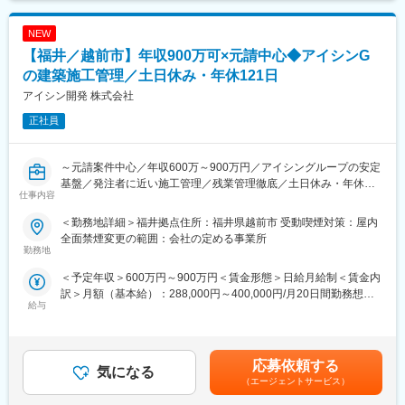
をお任せ致します。
安の金額であり、選考を通じて上下する可能性があります。月給
・公共性の高い仕事でありながら、「無理のない働き方を重視す
(月額)は固定手当を含めた表記です。
る社風」
NEW
■職務詳細：※ご経験に応じてお任せ致します。
・業務過多にならないよう、組織的に業務を分担
（1）資料作成・整理
【福井／越前市】年収900万可×元請中心◆アイシンG
・長時間労働を前提としない案件設計
事業に関する各種資料（予算・調査・設計条件・工事発注資料
の建築施工管理／土日休み・年休121日
・プライベートとの両立を意識した働き方が可能
等）の作成・取りまとめ支援
アイシン開発 株式会社
（2）積算支援
■社風/文化について
工事予定価格算出のため、現地調査、図面・数量確認、積算資料
正社員
技術者一人ひとりの専門性を尊重し、長期的な育成を重視。中途
作成、システム入力等を支援
入社者も多く、施工管理経験者が多数活躍しています。
（3）工事監督支援
工事図面・施工状況の確認、関係機関との調整資料作成、段階確
～元請案件中心／年収600万～900万円／アイシングループの安定
変更の範囲：会社の定める業務
認、変更対応、完了検査立会等の支援
基盤／発注者に近い施工管理／残業管理徹底／土日休み・年休
仕事内容
121日／工場・大型施設案件中心／裁量ある現場運営／長期就業
■業務の特徴
可能（定着率95％以上）／働き方改善と収入向上を両立～
＜勤務地詳細＞福井拠点住所：福井県越前市 受動喫煙対策：屋内
・発注者側の立場で事業全体を俯瞰できる
全面禁煙変更の範囲：会社の定める事業所
・設計、積算、施工管理経験を幅広く活かせる
■採用背景：
勤務地
・無理な出張の少ない、地域密着型の働き方
アイシングループの総合ディベロッパーとして、建築・都市開
＜予定年収＞600万円～900万円＜賃金形態＞日給月給制＜賃金内
発・ライフサポート事業を展開する当社。
訳＞月額（基本給）：288,000円～400,000円/月20日間勤務想定
＼働き方について／
グループ会社を中心に工場・オフィス・福利厚生施設などの建築
給与
＜想定月額＞288,000円～400,000円＜昇給有無＞有＜残業手当＞
（１） 官公庁案件中心だからこその「安定した働き方」
ニーズが拡大しており、施工管理体制の強化を目的とした増員募
有＜給与補足＞※上記年収は残業代込み。※経験・能力を考慮の
・土日祝休み、残業月平均30時間
集です。
上、優遇いたします。【年収例】765万円 ／ 30歳 ／ ※お子さま1
・急な方針転換や過度な納期逼迫が起きにくい
名分の家族手当＋現場手当＋時間外手当（30H）895万円 ／ 35歳
・長期スパンのプロジェクトが多く、先を見通した働き方が可能
■職務概要
応募依頼する
気になる
／ ※お子さま2名分の家族手当＋現場手当＋時間外手当（30H）賃
・景気変動の影響を受けにくく、安定した就業環境
アイシングループの工場・オフィス・厚生施設などを中心に、建
（エージェントサービス）
金はあくまでも目安の金額であり、選考を通じて上下する可能性
（２）ワークライフバランスを意識した就業環境
築施工管理（元請）業務をお任せします。