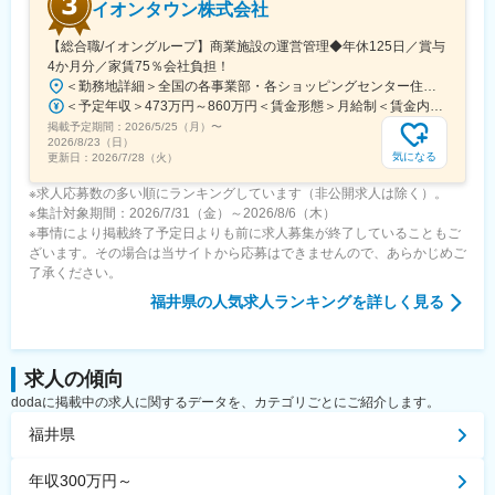
イオンタウン株式会社
【総合職/イオングループ】商業施設の運営管理◆年休125日／賞与
4か月分／家賃75％会社負担！
＜勤務地詳細＞全国の各事業部・各ショッピングセンター住所：千葉県千葉市美浜区中瀬1-5-1イオンタワー10F（本社所在地） 受動喫煙対策：敷地内全面禁煙変更の範囲：会社の定める事業所
＜予定年収＞473万円～860万円＜賃金形態＞月給制＜賃金内訳＞月額（基本給）：296,000円～516,000円＜月給＞296,000円～516,000円＜昇給有無＞有＜残業手当＞有＜給与補足＞■予定年収はあくまでも目安の金額であり、選考を通じて上下する可能性があります。■予定年収は全国転勤可能な場合の目安です。■賞与：平均年4.2か月分程度■管理監督者として採用された場合、「時間外勤務手当」「休日勤務手当」の対象外となります。賃金はあくまでも目安の金額であり、選考を通じて上下する可能性があります。月給(月額)は固定手当を含めた表記です。
掲載予定期間：
2026/5/25（月）
〜
2026/8/23（日）
気になる
更新日：
2026/7/28（火）
※求人応募数の多い順にランキングしています（非公開求人は除く）。
※集計対象期間：2026/7/31（金）～2026/8/6（木）
※事情により掲載終了予定日よりも前に求人募集が終了していることもご
ざいます。その場合は当サイトから応募はできませんので、あらかじめご
了承ください。
福井県
の人気求人ランキングを詳しく見る
求人の傾向
dodaに掲載中の求人に関するデータを、カテゴリごとにご紹介します。
福井県
年収300万円～