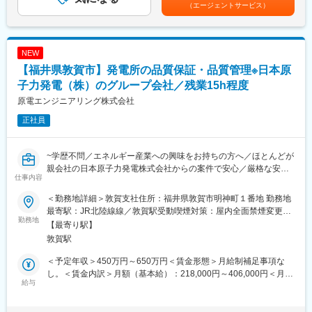
も目安の金額であり、選考を通じて上下する可能性があります。
能力を高められます
（エージェントサービス）
（1）発電所で発生する放射性廃棄物の処理設備の運転操作・監
月給(月額)は固定手当を含めた表記です。
視、パトロール、日常維持管理業務を実施していただきます。
■企業の特徴
（2）放射性廃棄物の分別や放射性廃棄物を収納した容器の発電所
当社は、建築・都市開発・保険などを手がけるアイシングループ
構内での運搬作業などの作業管理を実施していただきます。（協
NEW
の総合ディベロッパーです。
力会社の作業管理が主となりますが、責任者として実作業を実施
【福井県敦賀市】発電所の品質保証・品質管理※日本原
・建築、土木、不動産、保険など多角的事業を展開
する場合もあります）
・ISO9001／14001取得の品質体制
（3）放射性廃棄物の処理設備や放射性廃棄物の分別・運搬作業は
子力発電（株）のグループ会社／残業15h程度
・無借金経営を継続し、高い安定性を実現
交替体制勤務を行っております。
原電エンジニアリング株式会社
・放射性廃棄物処理設備の運転・維持管理
正社員
・設備運転・点検などに関する工程調整、安全処置管理
・放射性廃棄物の分別・収納や放射性廃棄物を収納した容器の車
変更の範囲：会社の定める業務
両による運搬作業
~学歴不問／エネルギー産業への興味をお持ちの方へ／ほとんどが
・簡易書類、報告書などの作成
親会社の日本原子力発電株式会社からの案件で安心／厳格な安全
仕事内容
管理のもと業務に携わることが可能／有給取得率75％／水曜・金
●働き方実績●
曜はノー残業デー~
★ 平均勤続年数：21.2年（2024年度実績）
＜勤務地詳細＞敦賀支社住所：福井県敦賀市明神町１番地 勤務地
★ 月平均残業時間：15.4時間（2024年度実績）
最寄駅：JR北陸線線／敦賀駅受動喫煙対策：屋内全面禁煙変更の
●業務内容
勤務地
★ 平均有給取得日数：15.4日（2024年度実績）
範囲：会社の定める事業所
【最寄り駅】
原子力発電所における機器・工事・運用に関する品質保証（QA）
※夏季休暇は取得率100%を継続中！
敦賀駅
および品質管理（QC）業務全般。社内品質マネジメントシステム
（QMS）の運用と継続的改善、関連文書の作成・管理に加え、発
●働き方改革推進●
＜予定年収＞450万円～650万円＜賃金形態＞月給制補足事項な
電所の建設・保全に関わる各種技術文書の確認とフィードバック
当社では、社員が無理なく働ける環境づくりを推進しています。
し。＜賃金内訳＞月額（基本給）：218,000円～406,000円＜月給
を担当していただきます。
給与
（1）残業時間の管理
＞218,000円～406,000円＜昇給有無＞有＜残業手当＞有＜給与補
マネージャーが毎月、メンバーの残業時間を確認し、
足＞※予定年収はあくまでも目安の金額であり、経験・能力・年
●業務の詳細
残業が多い場合は【原因の確認】【改善方法の相談】を行い、働
齢・前職給与などを考慮し、同社規定により決定します。※■昇