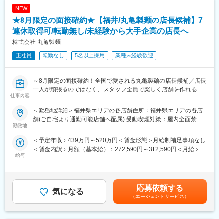
ダーシップの双方を期待します。
NEW
■募集背景：
★8月限定の面接確約★【福井/丸亀製麺の店長候補】7
■技術スタック：
スマレジは、2031年までにPOS市場で国内トップを目指すという
【開発言語】
連休取得可/転勤無し/未経験から大手企業の店長へ
長期目標を掲げております。目標達成のため、更なる機能改善や
PHP、JavaScript、TypeScript
新規事業（サービス・プロダクト）の立ち上げなど様々な挑戦を
株式会社 丸亀製麺
【フレームワーク】
計画しています。サービスの拡大、より良い改善のために私たち
正社員
転勤なし
5名以上採用
業種未経験歓迎
Laravel、CakePHP、Vue.js、React、jQuery
と一緒に働きませんか。
【ツール】
VSCode、PhpStorm、Docker
変更の範囲：会社の定める業務
～8月限定の面接確約！全国で愛される丸亀製麺の店長候補／店長
【CI／CD環境】
一人が頑張るのではなく、スタッフ全員で楽しく店舗を作れる会
GitLab CI
仕事内容
社です／東証プライム上場／年2回7連休取得義務可／福利厚生充
【インフラ】
実／研修体制◎／店舗責任者以外のキャリア選択も豊富！～
AWS（EC2、ECS、Aurora、S3、DynamoDB、ElastiCache、
＜勤務地詳細＞福井県エリアの各店舗住所：福井県エリアの各店
Lambda、SQS、SNS、StepFunction、Elastic BeanStalk等）
舗(ご自宅より通勤可能店舗へ配属) 受動喫煙対策：屋内全面禁煙
★求人のおすすめポイント★
勤務地
【バージョン管理】
変更の範囲：会社の定める事業所
・完全未経験から大手企業の正社員へ！手厚いサポートで安心ス
GitLab（マージリクエストベースでレビューを実施）
＜予定年収＞439万円～520万円＜賃金形態＞月給制補足事項なし
タート◎
【コラボレーションツール】
＜賃金内訳＞月額（基本給）：272,590円～312,590円＜月給＞
・『人』を大切にする会社で着実にキャリアアップを目指せま
Google Workspace、Redmine、Slack、Jira
給与
272,590円～312,590円＜昇給有無＞有＜残業手当＞有＜給与補足
す！
＞※上記年収は平均残業時間分（35時間／月）の想定残業代を含
・働き方◎7連休以上の休暇が年2回取得可！2～3連休の取得も可
■得られる経験：
んだ金額です。※経験・スキルに応じてオファー金額が変動あり。
能で、ワークライフバランス◎
当社の主力事業である「スマレジ」はクラウド型のPOSレジシス
昇給：年2回（6月・12月）賞与：年2回（6月・12月）※別途、会
応募依頼する
テムです。数多くの店舗で導入されており、日常生活で立ち寄っ
気になる
社業績によりインセンティブ制度あり賃金はあくまでも目安の金
■業務内容：
たお店で利用されていることから、自分たちの仕事の成果や会社
（エージェントサービス）
額であり、選考を通じて上下する可能性があります。月給(月額)は
「丸亀製麺」各店舗の店長候補としてお任せいたします。
の成長を実感できるやりがいがあります。
固定手当を含めた表記です。
具体的には、
自社開発企業のため、営業やカスタマーサポートを通じて、ユー