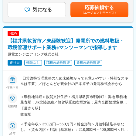
（1）社内QMSの構築・運用・改定
きやすさをサポートしています。
給：年1回（4月）■賞与：制度あり（業績連動）賃金はあくまで
応募依頼する
ISO 9001に基づき、品質関連文書の整備・監査対応・改善を行
気になる
単に「減らせ」と言うのではなく、状況に合わせて一緒に解決策
も目安の金額であり、選考を通じて上下する可能性があります。
（エージェントサービス）
い、法令も考慮した運用を実施します。
を考えます。
月給(月額)は固定手当を含めた表記です。
（2）技術文書の確認・承認業務
（2）ノー残業デー
設計図や記録類の内容を確認し、品質基準との整合をチェック。
毎週 水曜日と金曜日を「ノー残業デー」として設定しています。
必要に応じ技術部門と調整します。
水曜日：以前からの取り組み
NEW
（3）ベンダー対応と品質評価
金曜日：単身赴任者が多く、週末の帰省をしやすくするために追
【福井県敦賀市／未経験歓迎】発電所での燃料取扱・
協力会社に品質要件を伝え、納品物の評価・是正対応、立会検査
加
や監査も実施します。
環境管理サポート業務※マンツーマンで指導します
家庭やプライベートの時間もしっかり確保できるよう配慮してい
（4）品質教育と情報共有
ます。
原電エンジニアリング株式会社
社内外向けに品質研修を行い、トラブル事例の共有や再発防止に
正社員
転勤なし
職種未経験歓迎
業種未経験歓迎
取り組みます。
変更の範囲：会社の定める業務
●働き方実績
~日常維持管理業務のため未経験からでも覚えやすい（特別なスキ
・平均勤続年数：21.2年（2024年度実績）
ルは不要）／ほとんどが親会社の日本原子力発電株式会社からの
・月平均残業時間：15.4時間（2024年度実績）
仕事内容
案件で安心／有給取得率75％／水曜・金曜はノー残業デー／夏期
・平均有給取得日数：15.4日（2024年度実績）
休暇取得率100%~
※夏季休暇は取得率100%を継続中！
＜勤務地詳細＞敦賀支社住所：福井県敦賀市明神町１番地 勤務地
最寄駅：JR北陸線線／敦賀駅受動喫煙対策：屋内全面禁煙変更の
●お任せする業務内容
勤務地
●働き方改革推進
範囲：会社の定める事業所
【最寄り駅】
・原子力発電所で使用された燃料の移動など、燃料に関する取り
当社では、社員が無理なく働ける環境づくりを推進しています。
敦賀駅
扱い作業を実施していただきます。敦賀発電所ではBWR、PWRと
（1）残業時間の管理
型式の異なる燃料の取扱いが経験ができます。
マネージャーが毎月、メンバーの残業時間を確認し、
＜予定年収＞350万円～550万円＜賃金形態＞月給制補足事項な
・日本国の排他的経済水域での原子燃料や放射性廃棄物の輸送に
残業が多い場合は【原因の確認】【改善方法の相談】を行い、働
し。＜賃金内訳＞月額（基本給）：218,000円～406,000円＜月給
係る事故発生時の緊急対応業務を実施していただきます。英国企
給与
きやすさをサポートしています。
＞218,000円～406,000円＜昇給有無＞有＜残業手当＞有＜給与補