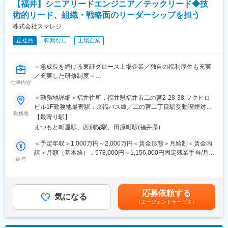
【福井】シニアリードエンジニア／テックリード◆技
【フレームワーク】
スを行っています。
Laravel、CakePHP、Vue.js、React、jQuery
術的リード、組織・戦略面のリーダーシップを担う
完成したソースコードはすべてレビューを通した後にマージして
【ツール】
います。
株式会社スマレジ
VSCode、PhpStorm、Docker
正社員
転勤なし
上場企業
【CI／CD環境】
■募集背景：
GitLab CI
スマレジは、2031年までにPOS市場で国内トップを目指すという
【インフラ】
長期目標を掲げております。目標達成のため、更なる機能改善や
～急成長を続ける東証グロース上場企業／独自の福利厚生も充実
AWS（EC2、ECS、Aurora、S3、DynamoDB、ElastiCache、
新規事業（サービス・プロダクト）の立ち上げなど様々な挑戦を
／充実した研修制度～
Lambda、SQS、SNS、StepFunction、Elastic BeanStalk等）
計画しています。
仕事内容
【バージョン管理】
■業務内容：
GitLab（マージリクエストベースでレビューを実施）
＜勤務地詳細＞福井住所：福井県福井市二の宮2-28-38 フクヒロ
変更の範囲：会社の定める業務
以下のような横断的な業務を担っていただきます。
【コラボレーションツール】
ビル1F勤務地最寄駅：京福バス線／二の宮二丁目駅受動喫煙対
勤務地
Google Workspace、Redmine、Slack、Jira
策：屋内全面禁煙変更の範囲：会社の定める事業所
【最寄り駅】
・複数プロダクト・チームにまたがる技術的課題の抽出・改善の
まつもと町屋駅、西別院駅、田原町駅(福井県)
主導
■開発体制・開発スタイル：
・技術ロードマップの策定と実行、技術投資に関する提言・意思
【開発体制】
＜予定年収＞1,000万円～2,000万円＜賃金形態＞月給制＜賃金内
決定支援
当社は一人一人のメンバーが主体的・自発的な開発が行えるよ
訳＞月額（基本給）：578,000円～1,156,000円固定残業手当/月：
・共通基盤・アーキテクチャ設計（API基盤、データ基盤、開発基
給与
う、プロダクトやその機能群ごとに少人数（3～5名程度）のチー
136,000円～272,000円（固定残業時間30時間0分/月）超過した時
盤、セキュリティ基盤など）の主導
ムで開発をしています。
間外労働の残業手当は追加支給＜月給＞714,000円～1,428,000円
・技術標準・品質基準の策定と、開発組織全体への浸透
（一律手当を含む）＜昇給有無＞有＜残業手当＞有＜給与補足＞※
・新規技術導入の検証・PoC、プロダクト横断的な技術選定
【開発スタイル】
経験・能力等を考慮の上、当社規定により決定します。■給与改
応募依頼する
・各チーム・部門との連携／技術的なボトルネックの解消
気になる
2週間～1ヶ月（チームにより異なる）に1回のサイクルでリリー
定：年1回（業務内容と給与に大幅な乖離がある場合は、都度実施
（エージェントサービス）
・技術組織構造・採用・育成に関する提案・推進
スを行っています。
することがあります）■決算賞与：年1回※過去実績2ヶ月（業績に
完成したソースコードはすべてレビューを通した後にマージして
よる）賃金はあくまでも目安の金額であり、選考を通じて上下す
実装・設計レビューを伴う技術的リードと、組織・戦略面のリー
います。
る可能性があります。月給(月額)は固定手当を含めた表記です。