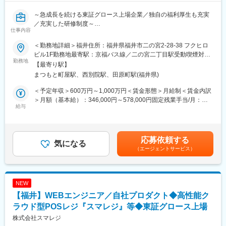
◎プロセスもしっかり評価
お客さまに寄り添った丁寧な対応などプロセス面もしっかり評
～急成長を続ける東証グロース上場企業／独自の福利厚生も充実
価し昇給に反映します
／充実した研修制度～
仕事内容
■研修制度
■業務内容：
＜勤務地詳細＞福井住所：福井県福井市二の宮2-28-38 フクヒロ
入社後は約2か月間の分室研修があり未経験でも安心して就業でき
プレイングマネージャーとしてチームマネジメント、開発業務を
ビル1F勤務地最寄駅：京福バス線／二の宮二丁目駅受動喫煙対
る制度が整っています
お任せします。
勤務地
策：屋内全面禁煙変更の範囲：会社の定める事業所
【最寄り駅】
店舗配属後も最初から一人で接客を行う訳ではなく、店長や先輩
高性能クラウド型POSレジ『スマレジ』などの自社プロダクト開
の接客見学、その後店長が同席した上での接客と少しずつステッ
まつもと町屋駅、西別院駅、田原町駅(福井県)
発のプロダクトチームのマネジメントをお任せします。
プアップしていきます
＜予定年収＞600万円～1,000万円＜賃金形態＞月給制＜賃金内訳
■未経験の方が多数活躍中！
■スマレジの事業について：
＞月額（基本給）：346,000円～578,000円固定残業手当/月：
前職：ホテルのフロント担当、携帯ショップの接客担当、病院事
将来的には複数のプロダクトチームのマネジメントを担当いただ
給与
82,000円～136,000円（固定残業時間30時間0分/月）超過した時
務など
くなど、マネジメントの範囲を広げていただくことを期待しま
間外労働の残業手当は追加支給＜月給＞428,000円～714,000円
す。
（一律手当を含む）＜昇給有無＞有＜残業手当＞有＜給与補足＞※
＜業務の流れ＞
入社後は、まずは既存サービスの開発も行っていただき、現状の
経験・能力等を考慮の上、当社規定により決定します。■給与改
（1）ヒアリング
応募依頼する
開発体制を把握いただきます。
気になる
定：年1回（業務内容と給与に大幅な乖離がある場合は、都度実施
1組当たりのご相談時間は約2時間。加入中の保険の確認や、結
（エージェントサービス）
その後、開発フローやアーキテクチャ・インフラなど課題を発見
することがあります）■決算賞与：年1回※過去実績2ヶ月（業績に
婚・出産・住宅購入・老後などのライフプランなどをじっくり伺
し、担当プロダクトチームのマネジメントをお任せいたします。
よる）賃金はあくまでも目安の金額であり、選考を通じて上下す
います。
る可能性があります。月給(月額)は固定手当を含めた表記です。
（2）ライフプラン設計・ご提案
■具体的な業務内容：
NEW
独自のシステムで必要な保障を算出。ご相談は複数回にわたるこ
・プロダクトの要件定義・設計
とが多く、次回の来店時の提案内容を店舗の仲間と相談できるの
【福井】WEBエンジニア／自社プロダクト◆高性能ク
・プロダクトの開発補助
も安心です。
・プロダクトチームのタスク／ピープルマネジメント
ラウド型POSレジ『スマレジ』等◆東証グロース上場
（3）アフターフォロー
・プロダクトチームの課題発見と解決
株式会社スマレジ
加入したら終わりではなく、保険証券の見方のご案内、ご契約内
・メンバーの評価と教育