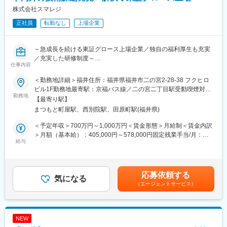
■技術スタック：
2週間～1ヶ月（チームにより異なる）に1回のサイクルでリリー
株式会社スマレジ
【開発言語】
スを行っています。
正社員
転勤なし
上場企業
PHP、JavaScript、TypeScript
完成したソースコードはすべてレビューを通した後にマージして
【フレームワーク】
います。
Laravel、CakePHP、Vue.js、React、jQuery
～急成長を続ける東証グロース上場企業／独自の福利厚生も充実
【ツール】
変更の範囲：会社の定める業務
／充実した研修制度～
VSCode、PhpStorm、Docker
仕事内容
【CI／CD環境】
■業務内容：
GitLab CI
＜勤務地詳細＞福井住所：福井県福井市二の宮2-28-38 フクヒロ
プロダクト内外の技術課題の解決を担っていただきます。
【インフラ】
ビル1F勤務地最寄駅：京福バス線／二の宮二丁目駅受動喫煙対
入社後はまず、既存プロダクトの開発も行い、現状の開発体制を
勤務地
AWS（EC2、ECS、Aurora、S3、DynamoDB、ElastiCache、
策：屋内全面禁煙変更の範囲：会社の定める事業所
【最寄り駅】
把握いただきます。その後、プロダクト開発チームやアーキテク
Lambda、SQS、SNS、StepFunction、Elastic BeanStalk等）
まつもと町屋駅、西別院駅、田原町駅(福井県)
チャ・インフラなど課題を発見し、解決に向けてプロダクトチー
【バージョン管理】
ムと協業していく業務をお任せいたします。
GitLab（マージリクエストベースでレビューを実施）
＜予定年収＞700万円～1,000万円＜賃金形態＞月給制＜賃金内訳
【コラボレーションツール】
＞月額（基本給）：405,000円～578,000円固定残業手当/月：
■業務詳細：
給与
Google Workspace、Redmine、Slack、Jira
95,000円～136,000円（固定残業時間30時間0分/月）超過した時
・プロダクト内外の技術課題発見・解決
間外労働の残業手当は追加支給＜月給＞500,000円～714,000円
・プロダクト／プロダクト全般の技術戦略・方針の検討
■開発体制・開発スタイル：
（一律手当を含む）＜昇給有無＞有＜残業手当＞有＜給与補足＞※
・新技術の調査及びフィジビリティ検証
【開発体制】
経験・能力等を考慮の上、当社規定により決定します。■給与改
応募依頼する
・新規事業／プロダクトの立ち上がり支援
気になる
当社は一人一人のメンバーが主体的・自発的な開発が行えるよ
定：年1回（業務内容と給与に大幅な乖離がある場合は、都度実施
（エージェントサービス）
・開発業務の品質チェック／レギュレーション策定
う、プロダクトやその機能群ごとに少人数（3～5名程度）のチー
することがあります）■決算賞与：年1回※過去実績2ヶ月（業績に
ムで開発をしています。
よる）賃金はあくまでも目安の金額であり、選考を通じて上下す
■技術スタック：
る可能性があります。月給(月額)は固定手当を含めた表記です。
【開発言語】
【開発スタイル】
NEW
PHP、JavaScript、TypeScript
2週間～1ヶ月（チームにより異なる）に1回のサイクルでリリー