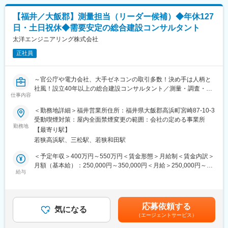
※ゴルフ知識不問
・長期的な修繕・更新計画の策定
※単なる施工管理ではなく、「つくる・守る・改善する」すべてに
【福井／大飯郡】測量担当（リーダー候補）◆年休127
■キャリアパス：
関わる現場中核ポジションです。
日・土日祝休◆需要安定の総合建設コンサルタント
コーススタッフ → グリーンキーパー → 複数施設統括など、長期
的にキャリアが広がります。
■このポジションの魅力
太洋エンジニアリング株式会社
・発注者側でありながら、現場に深く入り込める環境
正社員
■勤務パターン（シフト制）
・トンネル／ダム／発電設備など…スケールの大きい構造物に関
就業時間 :
われる
05:00 ～ 15:00
・3万人規模×売上4兆円企業で安定しながら技術力を磨ける
～官公庁や電力会社、大手ゼネコンの取引多数！決め手は人柄と
シフト制
・将来的には「設備のスペシャリスト」として第一線で活躍可能
社風！設立40年以上の総合建設コンサルタント／測量・調査・設
勤務パターン例 :
仕事内容
計を自社でこなせる強み◎／人々の暮らしを支える仕事～
05:00 ～ 14:00
■キャリアイメージ
05:30 ～ 14:30
＜勤務地詳細＞福井営業所住所：福井県大飯郡高浜町宮崎87-10-3
まずは現場で経験を積み、将来的には本店や他拠点での勤務やジ
＼ここがPOINT／
06:00 ～ 15:00
受動喫煙対策：屋内全面禁煙変更の範囲：会社の定める事業所
ョブローテーションを通じて、【設備ごとの専門技術者／土木分
◎社会インフラの開発・整備を担う、公共性の高い事業を展開し
勤務地
野の中核人材／大型設備の計画・管理責任者】等、より高度なプ
【最寄り駅】
ています！
変更の範囲：会社の定める業務
ロフェッショナルを目指すことができます。
若狭高浜駅、三松駅、若狭和田駅
◎専門性の高い技術者が多数在籍し、技術力を活かした事業展
開！実績に裏打ちされた官公庁や大手電力会社との取引で信頼の
＜予定年収＞400万円～550万円＜賃金形態＞月給制＜賃金内訳＞
■働き方・環境
ある企業です！
月額（基本給）：250,000円～350,000円＜月給＞250,000円～
・フルフレックス制度
◎社風が魅力の働きやすい環境！土日祝休みはもちろん、年休
給与
350,000円＜昇給有無＞有＜残業手当＞有＜給与補足＞■昇給：年
・全社平均残業21時間程度
127日！地域密着型の働き方も可能です！
1回（12月）■賞与実績：年2回賃金はあくまでも目安の金額であ
・リモートワーク相談可
◎「あなたの笑顔・挑戦・技術が未来を切り拓く」が企業理念！
り、選考を通じて上下する可能性があります。月給(月額)は固定手
・平均勤続年数20年以上
若手の方も経験者の方も、社員の人柄が大きな魅力になっていま
当を含めた表記です。
※インフラ企業ならではの安定性と、長く腰を据えて技術を磨ける
応募依頼する
す！
気になる
環境が整っています。
（エージェントサービス）
また、独身寮・社宅、カフェテリアプランなど福利厚生も充実し
■業務内容：