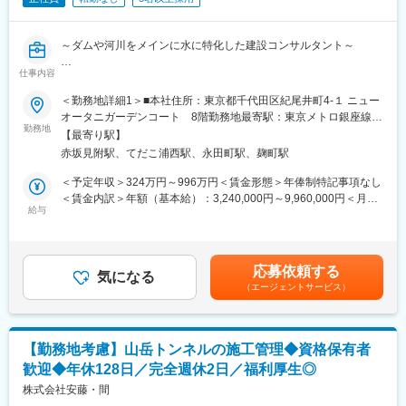
は、そこで得た知見を活用しつつ、日常の業務に関連する小さな
ことからコツコツ改善していくことで労働時間の短縮をしていま
す。
～ダムや河川をメインに水に特化した建設コンサルタント～
※5年連続で「健康経営優良法人」に認定され、2021年度から始ま
った中小企業の新たな冠“ブライト500”に3年連続認定されまし
仕事内容
■業務概要：
た。
ダム、河川、砂防施設等の設計、設備更新設計、施設維持管理
＜勤務地詳細1＞■本社住所：東京都千代田区紀尾井町4-１ ニュー
調査及び調査結果に基づく維持計画の提案、防災・減災対策関連
オータニガーデンコート 8階勤務地最寄駅：東京メトロ銀座線／
■実績：
業務等をお任せ致します。
勤務地
赤坂見附駅受動喫煙対策：屋内全面禁煙＜勤務地詳細2＞秋田営業
「三陸国道管内測量設計」業務にて三陸国道事務所長表彰、「南
【最寄り駅】
所住所：秋田県秋田市八橋田五郎2-3-29-10 受動喫煙対策：屋内
三陸釜石地区道路設計」業務にて南三陸国道事務所長表彰を受賞
赤坂見附駅、てだこ浦西駅、永田町駅、麹町駅
■業務内容：
全面禁煙＜勤務地詳細3＞沖縄支店住所：沖縄県名護市大南4-7-27
（令和元年7月）など岩手県を中心に実績多数です。
これまでのご経験を考慮して担当分野や案件をお任せします。
受動喫煙対策：屋内全面禁煙
＜予定年収＞324万円～996万円＜賃金形態＞年俸制特記事項なし
・ダムの調査、設計、施工計画、設備更新、長寿命化計画
＜賃金内訳＞年額（基本給）：3,240,000円～9,960,000円＜月額
■社風：
・河川計画、河川構造物設計、長寿命化計画
給与
＞270,000円～830,000円（12分割）＜昇給有無＞有＜残業手当＞
・安全大会や防災訓練、研修旅行、社内文化祭、社会奉仕活動等
・砂防ダムの設計、砂防施設の調査、点検、土砂災害防止法に基
有＜給与補足＞■昇給：年1回■超過した時間外労働の残業手当は
の社内イベントを行っており、社員同士でコミュニケーションを
づく基礎調査
追加支給します賃金はあくまでも目安の金額であり、選考を通じ
取りながら社内の活性化を図っています。離職者もほぼおらず、
・地すべり、安定解析、対策工選定
て上下する可能性があります。月給(月額)は固定手当を含めた表記
長く安定して働くことができます。
応募依頼する
・水文調査、水文解析、三次元浸透流解析(MODFLOW) 等
気になる
です。
・社内には「若手の会」という組織があり、部署や職種の垣根を
（エージェントサービス）
越え、若手社員同士の交流やスキルアップ等数多くの取組を行
■案件について：
い、会社を活気づけています。）
・顧客：国、県、市町村、地方自治体、防衛省などの官公庁がほ
・離職者もほぼおらず、平均年齢は40代後半となっております。
とんどで、全国の案件を受注しております。
【勤務地考慮】山岳トンネルの施工管理◆資格保有者
・年間案件数：案件の規模にもよりますが、年間約40件程、金額
変更の範囲：会社の定める業務
歓迎◆年休128日／完全週休2日／福利厚生◎
にすると約3億円規模の案件を受注しております。
株式会社安藤・間
■組織構成：