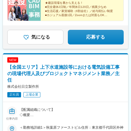
★建設現場を裏から支える！
四条大宮駅、淀駅、七里駅、大宮駅(埼玉県)、さいたま新都心駅、
■完全週休2日制／年間休日120日／残業少なめ
獨協大学前駅、狭山市駅、みなとみらい駅、横浜駅、関内駅、元
■生活応援／家賃補助（6割会社）／給与前払い制度
町・中華街駅、西谷駅、北茅ケ崎駅、愛甲石田駅、高津駅(神奈川
■カジュアル面接1回／Zoomまたは対面もOK
■安心・安定の東証プライム企業グループ
県)、京急川崎駅、川崎駅、新丸子駅、東静岡駅、助信駅、天竜川
駅、東京ディズニーランド・ステーション駅、市川塩浜駅、馬橋
駅、成田湯川駅、八街駅、運河駅、京成関屋駅、青砥駅、門前仲
町駅、渋谷駅、京橋駅(東京都)、人形町駅、新大塚駅、水道橋駅、
気になる
応募する
高輪ゲートウェイ駅、田町駅(東京都)、芝公園駅、高輪台駅、大門
駅(東京都)、南砂町駅、豊洲駅、木場駅(東京都)、青山一丁目駅、
神谷町駅、三田駅(東京都)、広尾駅、赤坂駅(東京都)、お台場海浜
公園駅、赤羽橋駅、南千住駅、恵比寿駅、東小金井駅、四谷三丁
NEW
目駅、都庁前駅、上北沢駅、小作駅、霞ケ関駅(東京都)、東京駅、
【全国エリア】上下水道施設等における電気設備工事
九段下駅、麹町駅、大手町駅(東京都)、神田駅(東京都)、飯田橋
駅、有楽町駅、綾瀬駅、唐木田駅、新整備場駅、京急蒲田駅、昭
の現場代理人及びプロジェクトマネジメント業務／主
和島駅、西馬込駅、東銀座駅、勝どき駅、茅場町駅、月島駅、浜
任
町駅、三越前駅、新日本橋駅、八丁堀駅(東京都)、中野新橋駅、北
株式会社日立製作所
八王子駅、中延駅、五反田駅、北品川駅、府中駅(東京都)、庚申塚
駅、加古川駅、みなと元町駅、駒ケ林駅、静岡駅、新宿駅(東京メ
正社員
上場企業
トロ)、高田馬場駅、神楽坂駅、中井駅、西武新宿駅、中野駅(東京
都)、高円寺駅、神泉駅、池尻大橋駅、中目黒駅、用賀駅、武蔵小
金井駅、町田駅、代々木上原駅、本厚木駅、海老名駅(相鉄・小田
【配属組織について】
急)、登戸駅、新百合ケ丘駅、相模大野駅、下北沢駅、調布駅、駒
◇概要
仕事内容
場東大前駅、八王子駅、吉祥寺駅、立川駅、国分寺駅、日野駅(東
・水環境分野における社会インフラ（上下水道・治水・利水な
京都)、荻窪駅、西船橋駅、柏駅、船橋駅、松戸駅、千葉駅、津田
ど）向けの工事設計、品質管理、安全衛生管理、現場施工から試
＜勤務地詳細1＞秋葉原ファーストビル住所：東京都千代田区外神
沼駅、本八幡駅(総武線)、南流山駅、流山おおたかの森駅、舞浜
験調整・引渡しまでのマネジメント業務を担っています。