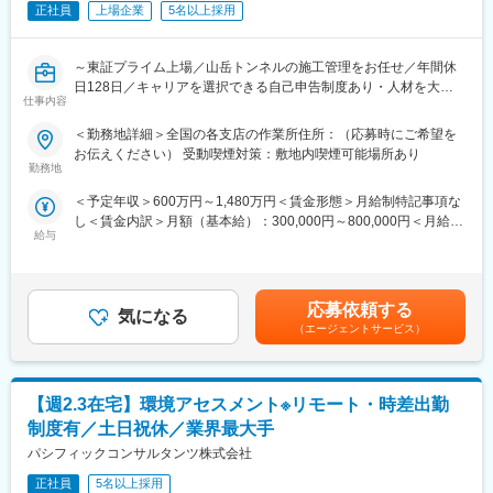
正社員
上場企業
5名以上採用
長期で就業している方が多く、40代～70代までの10名が在籍し
ております。
～東証プライム上場／山岳トンネルの施工管理をお任せ／年間休
■働きやすい環境：
日128日／キャリアを選択できる自己申告制度あり・人材を大切
【コアフレックス】
仕事内容
にする風土／福利厚生◎～
コアタイム11：00ー15：00。勤務時間7：00－19：00の内7時
＜勤務地詳細＞全国の各支店の作業所住所：（応募時にご希望を
間。
山岳トンネル分野のさらなる強化に伴う増員募集です。
お伝えください） 受動喫煙対策：敷地内喫煙可能場所あり
【フルリモート勤務】
現社員と共に、即戦力としてご活躍いただくことを期待します。
勤務地
外注さんを使いながら一人で業務を回せると会社が判断すれば
フルリモート可能な為、勤務地は全国可。
＜予定年収＞600万円～1,480万円＜賃金形態＞月給制特記事項な
■業務内容【変更の範囲:会社の定める業務】
現在三重在住と長野県在住の社員がフルリモート、埼玉在住の1
し＜賃金内訳＞月額（基本給）：300,000円～800,000円＜月給＞
山岳トンネル現場において、施工計画立案、顧客や各省庁との打
名も週４リモート・週１出社の実績有。
給与
300,000円～800,000円＜昇給有無＞有＜残業手当＞有賃金はあく
合せ・調整、協力会社への指示・指導等の施工管理業務全般を担
【長期就業ができる環境】
までも目安の金額であり、選考を通じて上下する可能性がありま
当します。
定年は65歳ですが、その後も契約社員として、勤務していただ
す。月給(月額)は固定手当を含めた表記です。
くことが可能。週3日や週４日、時短も相談可能です。週5日フル
■業務詳細
応募依頼する
タイムで勤務いただける場合は現時点では正社員時と待遇に変わ
気になる
顧客の満足する製品サービスを顧客に確実かつ迅速に提供するた
（エージェントサービス）
りはございません。
め、担当プロジェクトの施工管理を行います。
【その他】
安全・品質・工期・環境・利益管理の達成責任を負い、顧客満足
土日祝休み、年間休日120日とプライベートを大切にしていた
を得るための最前線活動を行います。
だけます。残業は担当している業務の状況によりますが、平均1日
【週2.3在宅】環境アセスメント※リモート・時差出勤
（1）施工計画の作成
2～3時間程です。1週間の内、日帰り出張や宿泊を伴う出張にが
（2）プロジェクト全体の実行予算書作成、損益・工事資金管理
制度有／土日祝休／業界最大手
発生する可能性有。
（3）工事進捗・出来形管理、協力会社への発注・管理調整、図面
パシフィックコンサルタンツ株式会社
チェック、施工図作成、測量、各種データ分析
■当社の特徴・魅力：
（4）安全衛生、労務管理並びに記録の保管他
正社員
5名以上採用