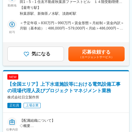
田1－5－1 住友不動産秋葉原ファーストビル １４階受動喫煙対
駅、海浜幕張駅、市川駅、新鎌ケ谷駅、近鉄奈良駅、和光市駅、
・本社地区のオフィスを拠点として、全国の自治体（上水道・下
勤務地
策：屋内全面禁煙＜勤務地詳細2＞全国エリア住所：東京都 受動
【最寄り駅】
川越駅、浦和駅、朝霞台駅、川口駅、南越谷駅、新越谷駅、所沢
水道などを担当する部局）向けに事業を展開しています。
喫煙対策：屋内全面禁煙変更の範囲：勤務地備考欄に記載
秋葉原駅、新御茶ノ水駅、淡路町駅
駅、田無駅、池袋駅、新橋駅、近鉄四日市駅、津駅、北新地駅、
大阪駅、大阪難波駅、大阪阿部野橋駅、新大阪駅、京橋駅(大阪
◇ミッション
＜予定年収＞830万円～990万円＜賃金形態＞月給制＜賃金内訳＞
府)、鶴橋駅、淀屋橋駅、新今宮駅前駅、本町駅、なんば駅(地下
・顧客ニーズに合わせて、企画・提案からシステム構築、納入、
月額（基本給）：486,000円～579,000円＜月給＞486,000円～
鉄)、心斎橋駅、東梅田駅、天下茶屋駅、天満橋駅、中百舌鳥駅、
アフターサービスまでをワンストップで提供し、安全・安心な社
給与
579,000円＜昇給有無＞有＜残業手当＞有＜給与補足＞※給与詳細
千里中央駅(北大阪急行)、高槻駅、江坂駅、弁天町駅、西梅田駅、
会インフラの実現に貢献する
は経験・年齢・能力を考慮し、当社規定により決定します。■昇
西九条駅、堺筋本町駅、北浜駅(大阪府)、谷町四丁目駅、三ノ宮
・社会インフラのDX・GXを推進し、社会課題の解決に取り組む
給：年1回■賞与：年2回（6月、12月）賃金はあくまでも目安の金
駅、旧居留地・大丸前駅、尼崎駅(東海道本線)、神戸駅(兵庫県)、
・確実な安全・品質・工程・コスト管理により、トラブルの未然
額であり、選考を通じて上下する可能性があります。月給(月額)は
応募依頼する
新神戸駅、姫路駅、新長田駅、明石駅、西宮北口駅、住吉駅(兵庫
防止を実現する
気になる
固定手当を含めた表記です。
（エージェントサービス）
県・阪神線)、元町駅(兵庫県)、川西能勢口駅、宝塚駅、芦屋駅(東
海道本線)、浜松駅、武蔵小杉駅、藤沢駅、新横浜駅、戸塚駅、日
【職務概要】
吉駅(神奈川県)、長津田駅、大和駅(神奈川県)、橋本駅(神奈川
現場代理人・監理技術者として、電気・通信設備工事における機
県)、溝の口駅、あざみ野駅、上大岡駅、中央林間駅、桜木町駅、
器納入から現地据付工事までのエンジニアリングおよび施工管理
NEW
菊名駅、南橋本駅、武蔵溝ノ口駅、京急鶴見駅、辻堂駅、平塚
業務を担当いただきます。
【全国エリア】上下水道施設等における電気設備工事
駅、青葉台駅、草加駅、西川口駅、武蔵浦和駅、新浦安駅、京成
また、現場の取りまとめ担当者として顧客課題を把握し、要求仕
津田沼駅、上野駅、東大島駅、千歳烏山駅、船堀駅、大島駅(東京
様に基づく具体的な仕様策定の提案、工事工程管理、組織内メン
の現場代理人及びプロジェクトマネジメント業務
都)、明大前駅、四ツ橋駅、丹波口駅、大宮駅(京都府)、北与野
バーの進捗管理、収支管理および資産管理を行っていただきま
株式会社日立製作所
駅、新静岡駅、新宿三丁目駅、西早稲田駅、牛込神楽坂駅、落合
す。チームマネジメントや情報共有を通じて、組織全体のプロジ
正社員
上場企業
駅(東京都)、新宿西口駅、新高円寺駅、祐天寺駅、桜新町駅、代々
ェクトマネジメント力向上にも貢献いただきます。
木八幡駅、池ノ上駅、布田駅、京王八王子駅、井の頭公園駅、立
川北駅、京成西船駅、京成船橋駅、京成千葉駅、本八幡駅(都営
【職務詳細】
【配属組織について】
線)、リゾートゲートウェイ・ステーション駅、北初富駅、本川越
・現場代理人・監理（主任）技術者業務（全国の自治体発注案
◇概要
駅、北朝霞駅、天王寺駅、西中島南方駅、大阪ビジネスパーク
件）
仕事内容
・水環境分野における社会インフラ（上下水道・治水・利水な