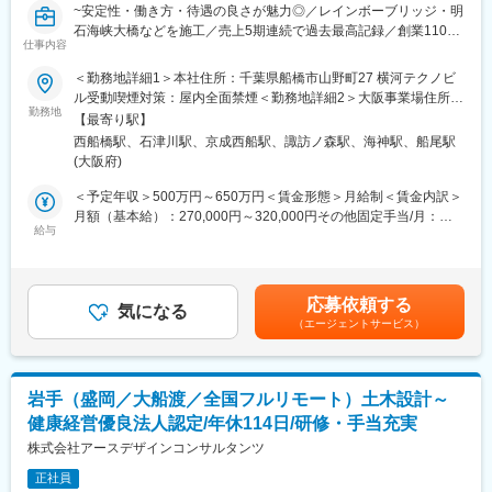
・年間休日：123日
~安定性・働き方・待遇の良さが魅力◎／レインボーブリッジ・明
・週休：土日祝休み
石海峡大橋などを施工／売上5期連続で過去最高記録／創業110年
・転勤：無
仕事内容
以上の安定性／大規模案件に携わりスキルアップ◎~
＜勤務地詳細1＞本社住所：千葉県船橋市山野町27 横河テクノビ
■福利厚生：
■担当業務：
ル受動喫煙対策：屋内全面禁煙＜勤務地詳細2＞大阪事業場住所：
・作業服や安全靴等を会社が貸与します。
全国の橋梁事業に関する施工管理業務をお任せします。
勤務地
大阪府堺市西区築港新町2-3 勤務地最寄駅：南海本線／石津川駅
・資格取得支援制度があります。
【最寄り駅】
受動喫煙対策：屋内全面禁煙変更の範囲：会社の定める事業所
西船橋駅、石津川駅、京成西船駅、諏訪ノ森駅、海神駅、船尾駅
■担当業務詳細：
変更の範囲：会社の定める業務
(大阪府)
好調な受注に伴う人員増加になりますので、個人に任せられる裁
量は大きく、責任感のある業務をお任せ致します！
＜予定年収＞500万円～650万円＜賃金形態＞月給制＜賃金内訳＞
具体的には、下記業務になります。
月額（基本給）：270,000円～320,000円その他固定手当/月：
・現場の安全・品質・工程・予算などの管理
給与
34,000円～60,000円＜月給＞304,000円～380,000円＜昇給有無
・施工計画の作成
＞有＜残業手当＞有＜給与補足＞前職年収、経験、スキル、社内
・橋梁の設計
規定を考慮の上、優遇いたします。■年収モデル：700万／40歳
・現場の安全管理
月給40万円600万／30歳 月給30万円※上記は時間外手当を含ま
応募依頼する
・大阪工場における施工計画立案、発注者との折衝、工事の運
気になる
ない金額になります。■賞与：年2回賃金はあくまでも目安の金額
（エージェントサービス）
営 など
であり、選考を通じて上下する可能性があります。月給(月額)は固
※日本を代表する有名な鋼構造物の施工に携われたり、自分が施工
定手当を含めた表記です。
した橋梁などを実際に生活の中で目にする機会があるなど非常に
やりがいの大きな仕事になります。
岩手（盛岡／大船渡／全国フルリモート）土木設計～
健康経営優良法人認定/年休114日/研修・手当充実
■働き方：
全国出張が多い仕事だからこそきちんと働き方改革を実施し、残
株式会社アースデザインコンサルタンツ
業時間は月平均20H程度に抑えています。現場部門においては、
正社員
各現場への事務員常駐と繁忙期の人員補強、交代での休暇取得な