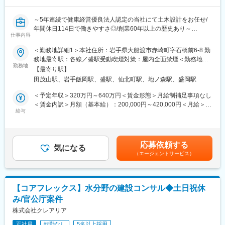
どを行っています。現場部門以外では、書類の簡略化、3Dスキャ
ナー計測の活用、業務の外注化、部門横断業務の平準化などを行
～5年連続で健康経営優良法人認定の当社にて土木設計をお任せ/
っています。
年間休日114日で働きやすさ◎/創業60年以上の歴史あり～
仕事内容
■特徴・魅力：
※本求人は盛岡・大船渡・全国リモートいずれかお選びいただけま
＜勤務地詳細1＞本社住所：岩手県大船渡市赤崎町字石橋前6-8 勤
【全国的に有名な橋梁の完成に欠かせないやりがいのある仕事】
す※
務地最寄駅：各線／盛駅受動喫煙対策：屋内全面禁煙＜勤務地詳
自身が計画や設計から携わり完成まで至った施工物が誰もが知る
勤務地
細2＞盛岡支店住所：岩手県盛岡市門2-9-40 勤務地最寄駅：JR東
ような橋梁になることには大きなやりがいを感じることができま
【最寄り駅】
■業務内容：
北本線／岩手飯岡駅受動喫煙対策：屋内全面禁煙＜勤務地詳細3＞
す。本職の仕事なくしては、横浜ベイブリッジもレインボーブリ
田茂山駅、岩手飯岡駅、盛駅、仙北町駅、地ノ森駅、盛岡駅
土木設計担当として、岩手県内の道路・河川・橋梁の設計業務を
フルリモート住所：岩手県大船渡市赤崎町石橋前6-8 受動喫煙対
ッジも明石海峡大橋も完成していません。
行います
策：その他（リモート勤務）変更の範囲：会社の定める事業所
＜予定年収＞320万円～640万円＜賃金形態＞月給制補足事項なし
・官公庁（国・県・市町村）発注業務に対しての土木設計が主と
（リモートワーク含む）
＜賃金内訳＞月額（基本給）：200,000円～420,000円＜月給＞
【高い業界シェアを誇る同社の安定した経営基盤】
なります。
給与
200,000円～420,000円＜昇給有無＞有＜残業手当＞有＜給与補足
横河ブリッジホールディングスの傘下に属し、その主要事業のひ
・設計例...道路、河川、砂防、漁港、土木構造物、敷地造成等
＞■昇給・昇格：年1回■賞与：年2回※計5.00ヶ月分（前年度実
とつである橋梁事業を担い、グループの中核を担っている同社。
績）賃金はあくまでも目安の金額であり、選考を通じて上下する
橋梁業界トップシェアのリーディングカンパニーとして業界内の
■教育体制：技術研修、安全教育研修、社員教育研修受講を受講
可能性があります。月給(月額)は固定手当を含めた表記です。
地位を確固たるものとしています。橋梁業界としても全盛期と比
応募依頼する
し、知見を深めていただきます。また、資格取得支援も行ってい
気になる
べると縮小傾向にあるものの、2012年の震災復興需要により大き
（エージェントサービス）
ます。
く好転しています。
■はたらき方：
変更の範囲：会社の定める業務
・残業は15～20時間、年間休日は114日で、仕事とプライベート
【コアフレックス】水分野の建設コンサル◆土日祝休
の両立が可能です。
み/官公庁案件
・「働き方改革」や「健康経営」を推進しています。
・2018年は、岩手県から「働き方改革モデル企業」に選定され、
株式会社クレアリア
1年間講師を招き、働き方改革を実行してきました。2019年から
正社員
転勤なし
5名以上採用