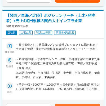
し、全面的にバックアップしています。
上下する可能性があります。月給(月額)は固定手当を含めた表記で
変更の範囲：会社の定める業務
◎受験のための講習、合格時の受験費用および受験時宿泊交通費
す。
の全額補助、資格更新時のセミナー受講費用および受講時宿泊交
通費の全額補助を行っています。
【関西／東海／北陸】ポジションサーチ（土木×発注
者）※売上4兆円規模の関西大手インフラ企業
■当社の魅力：
各現場では豊富な知識と技術を持った当社の社員が活躍していま
関西電力株式会社
す。社員のほとんどが定年まで勤め上げる働きやすい環境で、是
正社員
上場企業
5名以上採用
業種未経験歓迎
非あなたの経験・スキルを発揮してください。
手がける工事は道路や河川など大規模なものが多く、インフラ整
備の最先端で安心・安全な地域作りに貢献するやりがいの大きな
～発注者側として発電所などの大規模プロジェクトに携われる／
仕事です。
土木施工管理・技術士の資格保有者歓迎！／リモートワーク相談
仕事内容
可～
変更の範囲：会社の定める業務
＜勤務地詳細1＞京都水力センター住所：京都府京都市南区東九条
■仕事内容：
中殿田町10 関西電力京都電力所勤務地最寄駅：JR線／京都駅受動
再生可能エネルギー事業本部・原子力事業本部・土木建築室いず
勤務地
喫煙対策：屋内全面禁煙＜勤務地詳細2＞黒部川水力センター住
【最寄り駅】
れかにおいて、発電土木設備の計画、設計、設計の照査・管理、
所：富山県黒部市宇奈月温泉５９８－１ 受動喫煙対策：その他
九条駅(京都府)、宇奈月駅、美浜駅、東寺駅、宇奈月温泉駅、気山
工事監理業務をお任せいたします。
（原則禁煙（分煙））＜勤務地詳細3＞原子力事業本部住所：福井
駅、京都駅、音沢駅、東美浜駅
今回はポジションサーチ求人として、土木に関わる何かしらのご
県三方郡美浜町郷市13号横田8番 受動喫煙対策：屋内喫煙可能場
経験がある方を企業様に検討いただきます。
所あり
＜予定年収＞500万円～1,200万円＜賃金形態＞月給制補足事項な
※ご経験に応じ、以下業務いずれかをアサイン予定
し＜賃金内訳＞月額（基本給）：250,000円～650,000円＜月給＞
【変更の範囲：ジョブローテーションに合わせてその他当社業務
給与
250,000円～650,000円＜昇給有無＞有＜残業手当＞有＜給与補足
全般（出向等含む）に従事いただく可能性あり】
＞※上記年収（想定残業代を含む）は目安であり、詳細はスキル・
経験を考慮し決定いたします。■賞与：年2回（支給月：6月・12
■採用背景：