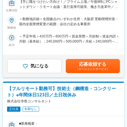
【手に職をつけたい方向け！／プライム上場／午後8時にPCシャ
・19：00 退社
ットダウン・リモート会議・直行直帰可能等、働き方改革中／超
仕事内容
高層ビルや巨大建造物の電気設備工事の計画からメンテナンス・
■働きやすい環境：
電力事業・情報通信事業等、幅広く展開～】
＜勤務地詳細＞全国拠点のいずれか住所：大阪府 受動喫煙対策：
基本的に土日祝休み、年間休日125日となっております。繁忙
屋内全面禁煙変更の範囲：会社の定める事業所
期に休日の勤務の可能性がございますが、4周4休以上の休日は原
■この求人はこんな求人です！
勤務地
則守られておりますのでご安心ください。
首都圏を中心としたエリアにおいて、電気土木工事(管路築造工事)
＜予定年収＞420万円～600万円＜賃金形態＞月給制＜賃金内訳＞
現場で働く職人さんのまとめ役を担当いただきます。
■当社について：
月額（基本給）：240,000円～500,000円＜月給＞240,000円～
入社後はスキルや経験に応じて下記の業務をお任せいたします。
【バランスのよい事業展開】
給与
500,000円＜昇給有無＞有＜残業手当＞有賃金はあくまでも目安
・工事に必要な資料の作成や書類の整理・作成・保管
当社の特徴は、国土の防災や港と空港の発展に寄与する「海上
の金額であり、選考を通じて上下する可能性があります。月給(月
・工場への製造依頼
土木」、国家的プロジェクトの道路・鉄道・上下水道のインフラ
額)は固定手当を含めた表記です。
・工事のスケジュール確認／工事の進み具合の確認
整備などを行う「陸上土木」、大型商業施設・工場施設・宿泊施
・品質確認 等
応募依頼する
設・集合住宅・教育施設・医療施設・福祉施設などの工事を行う
気になる
・安全管理
（エージェントサービス）
「建築」の3部門をバランスよく展開しております。
【充実の福利厚生】
◎以下の魅力があり、やりがいのあるお仕事です。
・家族手当：配偶者月1万円、子ども一人につき月5千円を支給し
・年齢関係なく長く続けられる！
ております。
【フルリモート勤務可】技術士（鋼構造・コンクリー
・手に職がつけられる、国家資格の取得も可能！
・住宅手当：首都圏は月4万円まで、大阪・名古屋・福岡は月3万
・未経験から市場価値を上げて、スキルアップしていける仕事！
ト）※年間休日123日／土日祝休み
5千円まで、持ち家(通勤圏のみ)は月4万円まで支給しておりま
株式会社寺島コンサルタント
す。
■働き方について
・その他：独身寮・単身寮制度、退職金制度もございます。
年間休日130日、月残業時間は30時間以内と、ワークライフバラ
正社員
転勤なし
【長期で働ける環境】
ンスを両立した働き方が可能です。午後8時にPCシャットダウ
現場の声を重視し、施工管理担当者の提案に耳を傾けるだけで
ン・リモート会議・直行直帰可能等、会社全体で働き方改革を行
なく、上下関係なく意見を発信できる風通しの良い就業環境を実
■業務概要：
っています。
現しています。その結果平均勤続年数約20年、中途入社の定着率