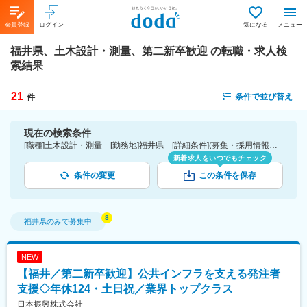
会員登録
ログイン
気になる
メニュー
福井県、土木設計・測量、第二新卒歓迎
の転職・求人検
索結果
21
条件で並び替え
件
現在の検索条件
[職種]土木設計・測量 [勤務地]福井県 [詳細条件](募集・採用情報)第二新卒歓迎
新着求人をいつでもチェック
条件の変更
この条件を保存
福井県
のみで募集中
NEW
【福井／第二新卒歓迎】公共インフラを支える発注者
支援◇年休124・土日祝／業界トップクラス
日本振興株式会社