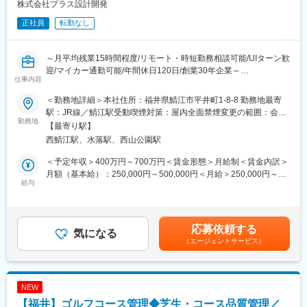
株式会社プラス設計開発
社風
（2）積算支援
・業務過多・長時間労働にならないよう、組織的に業務を分担
工事予定価格算出のため、現地調査、図面・数量確認、積算資料
正社員
転勤なし
作成、システム入力等を支援
■社風：
（3）工事監督支援
技術者一人ひとりの専門性を尊重し、長期的な育成を重視。中途
工事図面・施工状況の確認、関係機関との調整資料作成、段階確
～月平均残業15時間程度/リモート・時短勤務相談可能/UIターン歓
入社者も多く、施工管理経験者が多数活躍中
認、変更対応、完了検査立会等の支援
迎/マイカー通勤可能/年間休日120日/創業30年企業～
仕事内容
変更の範囲：会社の定める業務
■業務の特徴
■担当業務：
＜勤務地詳細＞本社住所：福井県鯖江市平井町1-8-8 勤務地最寄
・発注者側の立場で事業全体を俯瞰できる
日常の当たり前を守る技術者集団として道路、橋梁、河川、上下
駅：JR線／鯖江駅受動喫煙対策：屋内全面禁煙変更の範囲：会社
・設計、積算、施工管理経験を幅広く活かせる
水道の設計業務に従事していただきます。具体的な業務内容は以
勤務地
の定める事業所
【最寄り駅】
・無理な出張の少ない、地域密着型の働き方
下の通りです。
西鯖江駅、水落駅、西山公園駅
・発注者との打合せ
＼働き方について／
・現場条件、設計条件の取りまとめ
＜予定年収＞400万円～700万円＜賃金形態＞月給制＜賃金内訳＞
（１） 官公庁案件中心だからこその「安定した働き方」
・諸条件を基に計画・設計し、設計方針決定
月額（基本給）：250,000円～500,000円＜月給＞250,000円～
・土日祝休み、残業月平均30時間
・図面作成、数量計算書作成、積算資料作成、報告書作成
給与
500,000円＜昇給有無＞有＜残業手当＞有＜給与補足＞※能力・有
・急な方針転換や過度な納期逼迫が起きにくい
※各種資格は入社後取得可能です（助成制度あり）
資格による■昇給：年1回■賞与：年2~3回 賞与金額：計3.5~4.0
・長期スパンのプロジェクトが多く、先を見通した働き方が可能
ヶ月分（今年度実績）賃金はあくまでも目安の金額であり、選考
・景気変動の影響を受けにくく、安定した就業環境
■就業環境：
を通じて上下する可能性があります。月給(月額)は固定手当を含め
応募依頼する
（２）ワークライフバランスを意識した就業環境
・内勤業務が8～9割で、現場には調査という形で出向きます。
気になる
た表記です。
・公共性の高い仕事でありながら、「無理のない働き方を重視す
（エージェントサービス）
・官公庁からの受注がメインのため福井県内の案件が中心です
る社風」
が、県外の案件の対応時には出張も発生し、2か月に1度発生する
・業務過多にならないよう、組織的に業務を分担
かどうかの頻度です。（※出張時は交通費支給、食事手当有）
・長時間労働を前提としない案件設計
NEW
・プライベートとの両立を意識した働き方が可能
■組織構成
【福井】ゴルフコース管理◆芝生・コース品質管理／
活気に満ち溢れた社風で、土木設計部門は15名の組織で30代～60