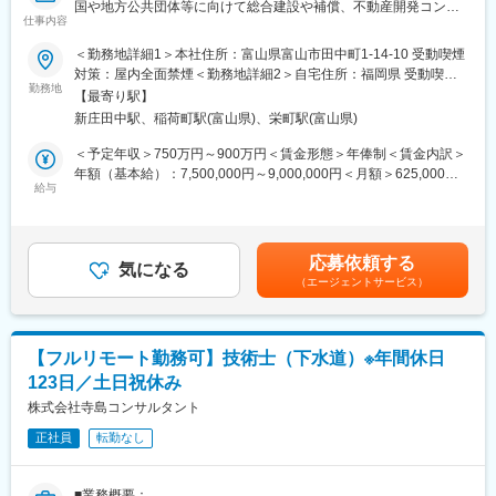
国や地方公共団体等に向けて総合建設や補償、不動産開発コンサ
9割以上と長く働く環境が同社にはあります。
仕事内容
ルティングを行う当社にて、以下の業務を行っていただきます。
■同社の魅力：
・橋梁の改築における計画策定
当社は総合設備工事を全国、海外で展開している業界最大手企業
＜勤務地詳細1＞本社住所：富山県富山市田中町1-14-10 受動喫煙
変更の範囲：会社の定める業務
・橋梁の定期点検
です。電力インフラ設備、電気設備、空調・衛生設備、情報通信
対策：屋内全面禁煙＜勤務地詳細2＞自宅住所：福岡県 受動喫煙
・補修のための設計 等
設備、内装設備を手掛ける総合設備エンジニアリングのリーディ
勤務地
対策：屋内全面禁煙＜勤務地詳細3＞自宅住所：宮城県 受動喫煙
【最寄り駅】
ングカンパニーです。
対策：屋内全面禁煙変更の範囲：会社の定める事業所
新庄田中駅、稲荷町駅(富山県)、栄町駅(富山県)
■組織構成：
日本全国、世界各国で実績のある当社にて、建築物にかかる設
今回は新規事業に必要な有資格者の採用です。現時点で当社に技
計・施工管理・設備工事全域（電気・情報通信・空調衛生・建築
＜予定年収＞750万円～900万円＜賃金形態＞年俸制＜賃金内訳＞
術士資格を持つ者はおりません。
内装等）すべてを受け持つ幅広い技術力と最先端の開発力・力強
年額（基本給）：7,500,000円～9,000,000円＜月額＞625,000円
い実行力を持っております。
給与
～750,000円（12分割）＜昇給有無＞有＜残業手当＞無＜給与補
■当社の実績紹介：
社会のインフラを支えるという業務内容から、事業基盤がどのよ
足＞■賞与：無 ■時間外手当：管理監督者のため、残業の規定はあ
HPをご参照ください。
うな時代も安定しています。不景気に強い体制、高利益率、優れ
りません。 賃金はあくまでも目安の金額であり、選考を通じて上
https://terasima.jp/works/
た財務体質等で高い評価を頂いております。
下する可能性があります。月給(月額)は固定手当を含めた表記で
応募依頼する
気になる
す。
（エージェントサービス）
■月1、2回、本社へ出社していただきますが、それ以外はリモー
ト勤務が可能です。
変更の範囲：会社の定める業務
お客様や関係者との打ち合わせの都合で月1、2回出社していただ
く機会が生じますが、それ以外の業務についてはフルリモートも
【フルリモート勤務可】技術士（下水道）※年間休日
想定して採用いたします。もちろん出社を基本としたい方も歓迎
123日／土日祝休み
です。
株式会社寺島コンサルタント
■働き方：
正社員
転勤なし
・時間外労働：管理監督者のため、残業の規定はありません。
・年間休日：123日
・週休：土日祝休み
■業務概要：