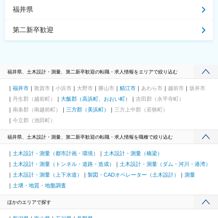
福井県
第二新卒歓迎
福井県、土木設計・測量、第二新卒歓迎の転職・求人情報をエリアで絞り込む
福井市
敦賀市
小浜市
大野市
勝山市
鯖江市
あわら市
越前市
坂井市
丹生郡（越前町）
大飯郡（高浜町、おおい町）
吉田郡（永平寺町）
南条郡（南越前町）
三方郡（美浜町）
三方上中郡（若狭町）
今立郡（池田町）
福井県、土木設計・測量、第二新卒歓迎の転職・求人情報を職種で絞り込む
土木設計・測量（都市計画・環境）
土木設計・測量（橋梁）
土木設計・測量（トンネル・道路・造成）
土木設計・測量（ダム・河川・港湾）
土木設計・測量（上下水道）
製図・CADオペレーター（土木設計）
測量
土壌・地質・地盤調査
ほかのエリアで探す