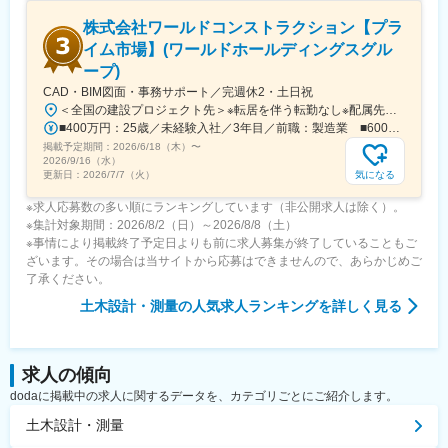
株式会社ワールドコンストラクション【プラ
イム市場】(ワールドホールディングスグル
ープ)
CAD・BIM図面・事務サポート／完週休2・土日祝
＜全国の建設プロジェクト先＞※転居を伴う転勤なし※配属先は希望を最大限考慮※案件によりマイカー通勤OK・直行直帰OK▼関東・北関東エリア 東京都、神奈川県、埼玉県、茨城県、千葉県、群馬県、栃木県 ▼東海・北陸エリア 新潟県、長野県、山梨県、静岡県、愛知県、岐阜県、富山県、福井県、石川県 ▼関西エリア 大阪府、京都府、兵庫県、滋賀県、三重県、奈良県、和歌山県
■400万円：25歳／未経験入社／3年目／前職：製造業 ■600万円：32歳／未経験入社／6年目／前職：運送業
掲載予定期間：
2026/6/18（木）
〜
2026/9/16（水）
気になる
更新日：
2026/7/7（火）
※求人応募数の多い順にランキングしています（非公開求人は除く）。
※集計対象期間：2026/8/2（日）～2026/8/8（土）
※事情により掲載終了予定日よりも前に求人募集が終了していることもご
ざいます。その場合は当サイトから応募はできませんので、あらかじめご
了承ください。
土木設計・測量
の人気求人ランキングを詳しく見る
求人の傾向
dodaに掲載中の求人に関するデータを、カテゴリごとにご紹介します。
土木設計・測量