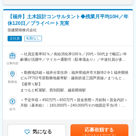
■業務内容：
測量スタッフ（メンバークラス）として、測量の機器・機材を使
用し、土地の形状や面積、高低差などを正確に導き出していただ
【福井】土木設計コンサルタント◆残業月平均10H／年
きます。道路や河川、上下水道、ダム、電力施設など、公共イン
休120日／プライベート充実
フラの整備、開発に欠かせない案件をお任せします。
※土地や建物に改変を加える業務はありません。
技建開発株式会社
正社員
転勤なし
■具体的には：
・道路、橋梁、河川、公園などの建設予定地の測量
・大手電力会社の送電設備、電力設備などの測量
～社員定着率92％／有給消化率100％／20代～50代まで幅広い年
・土地の形状、高低差、面積など、土地状況の調査
齢層が活躍中／マイカー通勤可（駐車場あり）／中途社員が多
仕事内容
く、子育て中の社員が在籍～
■業務の流れ：
＜勤務地詳細＞福井分室住所：福井県福井市大願寺2-9-1 福井開発
大手電力会社等からの依頼→作業計画の立案、現地調査→測量
■業務内容：
ビル7F702号室勤務地最寄駅：越前鉄道三国芦原線／まつもと町
（距離、角度、高さの測定）→図面作成（専用の計算システムを
土木工事に係る調査・設計業務です。
勤務地
屋駅受動喫煙対策：屋内全面禁煙変更の範囲：会社の定める事業
使用、分析、変換、編集作業）→報告書の作成
【最寄り駅】
・発注者と打合せ、現地確認を行いながらCADソフトを用いて土
所
まつもと町屋駅、西別院駅、越前開発駅
木工事の設計等を行います。併せて画像編集ソフトや写真加工ソ
■当社について
フト等を用いて、各種資料や提案資料の作成を行います。
＜予定年収＞450万円～650万円＜賃金形態＞月給制＜賃金内訳＞
当社は、昭和58年創設以来、信頼される総合建設コンサルタント
・道路、河川砂防、橋梁、各種構造物等の設計業務です。
月額（基本給）：183,000円～240,000円その他固定手当/月：
を目指して、日々技術の向上に努めています。
※必要となる資格取得のための費用負担等、全面的にバックアップ
給与
57,000円～200,000円＜月給＞240,000円～440,000円＜昇給有無
・社会貢献性の高い仕事：人々の暮らしや社会の発展に直接貢献
いたします。
＞有＜残業手当＞有＜給与補足＞■その他固定手当：現場手当3～
できるやりがいのある職場です！
5万円、特別手当2.5～5万円、資格手当2千～10万円■昇給：年1回
・成長意欲を応援する環境：若手の挑戦を歓迎する風土。技術紹
■資格取得支援について：
（前年度実績／昇給率 0.00％～5.00％）■賞与：年3回（前年度実
介や職場体験など、教育・研修制度も充実！
応募依頼する
◎当社では会社の技術力を高めるために、 個人の資格取得を奨励
気になる
績／6ヶ月分）賃金はあくまでも目安の金額であり、選考を通じて
（エージェントサービス）