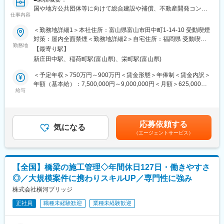
・転勤：無
国や地方公共団体等に向けて総合建設や補償、不動産開発コンサ
仕事内容
ルティングを行う当社にて、以下の業務を行っていただきます。
■福利厚生：
・道路施設の改修・修繕に関する計画の策定
＜勤務地詳細1＞本社住所：富山県富山市田中町1-14-10 受動喫煙
・作業服や安全靴等を会社が貸与します。
・マンホールトイレ施設の実施設計
対策：屋内全面禁煙＜勤務地詳細2＞自宅住所：福岡県 受動喫煙
・資格取得支援制度があります。
・雨水幹線地震対策における実施設計
勤務地
対策：屋内全面禁煙＜勤務地詳細3＞自宅住所：福岡県 受動喫煙
【最寄り駅】
・浸水対策管渠（かんきょ）の実施設計 等
対策：屋内全面禁煙変更の範囲：会社の定める事業所
変更の範囲：会社の定める業務
新庄田中駅、稲荷町駅(富山県)、栄町駅(富山県)
■組織構成：
＜予定年収＞750万円～900万円＜賃金形態＞年俸制＜賃金内訳＞
今回は新規事業に必要な有資格者の採用です。現時点で当社に技
年額（基本給）：7,500,000円～9,000,000円＜月額＞625,000円
術士資格を持つ者はおりません。
給与
～750,000円（12分割）＜昇給有無＞有＜残業手当＞無＜給与補
足＞■賞与：無 ■時間外手当：管理監督者のため、残業の規定はあ
■当社の実績紹介：
りません。 賃金はあくまでも目安の金額であり、選考を通じて上
HPをご参照ください。
下する可能性があります。月給(月額)は固定手当を含めた表記で
応募依頼する
https://terasima.jp/works/
気になる
す。
（エージェントサービス）
■月1、2回、本社へ出社していただきますが、それ以外はリモー
ト勤務が可能です。
お客様や関係者との打ち合わせの都合で月1、2回出社していただ
【全国】橋梁の施工管理◇年間休日127日・働きやすさ
く機会が生じますが、それ以外の業務についてはフルリモートも
◎／大規模案件に携わりスキルUP／専門性に強み
想定して採用いたします。もちろん出社を基本としたい方も歓迎
です。
株式会社横河ブリッジ
正社員
職種未経験歓迎
業種未経験歓迎
■働き方：
・時間外労働：管理監督者のため、残業の規定はありません。