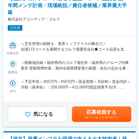
■社風/文化について
代の社員が活躍しております（平均年齢48歳／男性12名、女性3
年間メンテ計画・現場統括／責任者候補／業界最大手
技術者一人ひとりの専門性を尊重し、長期的な育成を重視。中途
名）。
級
入社者も多く、施工管理経験者が多数活躍しています。
株式会社アコーディア・ゴルフ
■働き方の魅力：
変更の範囲：会社の定める業務
完全週休2日制で、祝日もお休みです。また残業は月15時間程度
正社員
で、残業の多い方がいた際には、手の空いている方へ振り分けを
したり、協力会社に委託して1人に業務が集中しないようにしてお
りますので、ライフワークバランスを重視して働くことが可能で
＼芝生管理の経験を、業界トップクラスの舞台で／
す。
全国172コースを展開するゴルフ場運営会社◆コース品質を支え
仕事内容
る責任者候補募集
変更の範囲：会社の定める業務
＜勤務地詳細＞福井県内のゴルフ場住所：福井県のグループ内事
全国のゴルフ場にて、芝生・植栽・設備をはじめとしたコース全
業所 受動喫煙対策：屋内全面禁煙変更の範囲：会社の定める事業
体の品質維持管理を担うポジションです。世界基準のコース品質
勤務地
所
を提供するため、計画立案から現場マネジメントまで幅広い業務
＜予定年収＞350万円～650万円＜賃金形態＞月給制＜賃金内訳＞
を担当します。自然環境の中で働きながら、専門スキルを身につ
月額（基本給）：258,000円～412,000円固定残業手当/月：
けたい方に最適な環境です。
給与
37,284円～59,538円（固定残業時間20時間0分/月）超過した時間
外労働の残業手当は追加支給＜月給＞295,284円～471,538円（一
■仕事内容：
律手当を含む）＜昇給有無＞有＜残業手当＞有＜給与補足＞※経験
・フェアウェイ・グリーン・ラフなど芝生の管理（刈り込み、施
や実績により決定します。■賞与：年2回（7月／12月支給）賃金
肥・施薬、散水など）
応募依頼する
気になる
はあくまでも目安の金額であり、選考を通じて上下する可能性が
・植栽や樹木の手入れ、バンカー整備等の各設備管理
（エージェントサービス）
あります。月給(月額)は固定手当を含めた表記です。
・重機・各種機械の操作およびメンテナンス
・季節・気候に応じた年間コースメンテナンス計画の策定
・コース品質維持のための改善提案
【福井】発電インフラを現場で支える土木技術者｜発
※現場業務と管理業務をバランスよく担当します。