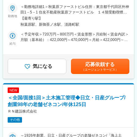
駅、桃谷駅、大江橋駅、新今宮駅、ＪＲ難波駅、大阪梅田駅(阪神
（現場管理・運営、工程管理、安全管理、品質管理、リスク管
ど）向けの工事設計、品質管理、安全衛生管理、現場施工から試
線)、岸里駅、なかもず駅、千里中央駅(大阪モノレール)、高槻市
理、顧客・協力会社・他社との工事調整）
＜勤務地詳細1＞秋葉原ファーストビル住所：東京都千代田区外神
験調整・引渡しまでのマネジメント業務を担っています。
駅、なにわ橋駅、谷町六丁目駅、三宮駅(神戸新交通)、神戸三宮駅
・現場サポート
田1－5－1 住友不動産秋葉原ファーストビル １４階受動喫煙対
・本社地区のオフィスを拠点として、全国の自治体（上水道・下
勤務地
(阪急・神戸高速)、ハーバーランド駅、山陽姫路駅、西代駅、山陽
（現場巡視による安全・品質管理支援、建設業法・労働安全衛生
策：屋内全面禁煙＜勤務地詳細2＞全国エリア住所：東京都 受動
【最寄り駅】
水道などを担当する部局）向けに事業を展開しています。
明石駅、川西池田駅、芦屋川駅、新浜松駅、石上駅、新津田沼
法などへの対応、技術者の確保・育成）
喫煙対策：屋内全面禁煙変更の範囲：勤務地備考欄に記載
秋葉原駅、新御茶ノ水駅、淡路町駅
駅、京成上野駅、西大島駅、御成門駅、西長堀駅、東福寺駅、日
・工事エンジニアリング
◇ミッション
吉町駅、新宿駅、江戸川橋駅、下落合駅、東北沢駅、立川南駅、
（工事ソリューションの提案、入札用積算・見積書作成、工事発
＜予定年収＞720万円～800万円＜賃金形態＞月給制＜賃金内訳＞
・顧客ニーズに合わせて、企画・提案からシステム構築、納入、
東海神駅、栄町駅(千葉県)、京成八幡駅、蒲生駅、内幸町駅、天王
注、施工図面および施工方法のレビュー）
月額（基本給）：422,000円～470,000円＜月給＞422,000円～
アフターサービスまでをワンストップで提供し、安全・安心な社
給与
寺駅前駅、南方駅(大阪府)、大阪城北詰駅、大阪上本町駅、動物園
・プロジェクトマネジメント業務（担当エリアの自治体発注案
470,000円＜昇給有無＞有＜残業手当＞有＜給与補足＞※給与詳細
会インフラの実現に貢献する
前駅、長堀橋駅、梅田駅(地下鉄)、聖天坂駅、百舌鳥八幡駅、松屋
件）
は経験・年齢・能力を考慮し、当社規定により決定します。■昇
・社会インフラのDX・GXを推進し、社会課題の解決に取り組む
町駅、三宮駅(神戸市営)、三宮・花時計前駅、高速神戸駅、県庁前
（製品・システム・サービスの要求水準に基づく仕様策定、各種
給：年1回■賞与：年2回（6月、12月）賃金はあくまでも目安の金
・確実な安全・品質・工程・コスト管理により、トラブルの未然
駅(兵庫県)、芦屋駅(阪神線)、第一通り駅、上野御徒町駅
図面や施工方法のレビュー）
額であり、選考を通じて上下する可能性があります。月給(月額)は
応募依頼する
防止を実現する
気になる
・セールスエンジニアとしての提案業務（担当エリアの自治体発
固定手当を含めた表記です。
（エージェントサービス）
注案件）
【職務概要】
（製品・システム・サービスのソリューション提案、見積原稿作
現場代理人・監理技術者として、電気・通信設備工事における機
成、入札用積算）
器納入から現地据付工事までのエンジニアリングおよび施工管理
NEW
業務を担当いただきます。
＜全国/面接1回＞土木施工管理◆日立・日産グループ/
また、現場の取りまとめ担当者として顧客課題を把握し、要求仕
様に基づく具体的な仕様策定の提案、工事工程管理、組織内メン
創業98年の老舗ゼネコン/年休125日
変更の範囲：会社の定める業務
バーの進捗管理、収支管理および資産管理を行っていただきま
ＲＮ建設株式会社
す。チームマネジメントや情報共有を通じて、組織全体のプロジ
その他
ェクトマネジメント力向上にも貢献いただきます。
【職務詳細】
～1926年創業、日立・日産グループの老舗ゼネコン/「海上土
・現場代理人・監理（主任）技術者業務（全国の自治体発注案