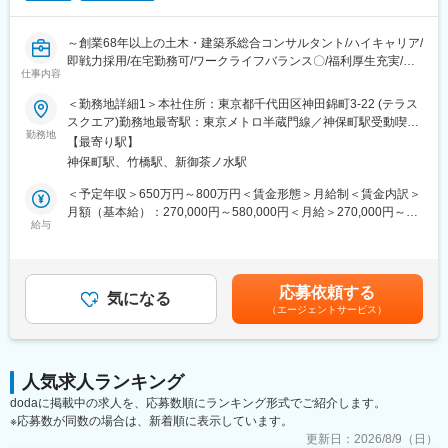
防災・減災対策関連業務やダム、河川構造物を中心とした継続
性の高い業務について受注比率が高まっています。
■施工事例
～創業68年以上の土木・建築系総合コンサルタント/ハイキャリア/
https://www.ad-hzm.co.jp/works/
■株式会社クレアリアについて：
即戦力採用/在宅勤務可/ワークライフバランス〇/福利厚生充実/キ
当社が所属するトライアイズグループは建設コンサルタント事
仕事内容
ャリアアップ、就業環境改善が見込める魅力案件～
■働き方、その他
業、投資事業を展開するホールディングカンパニーです。
・フルフレックス制や在宅勤務制度など、各自が裁量を持って働
＜勤務地詳細1＞本社住所：東京都千代田区神田錦町3-22 (テラス
■業務内容：
ける環境が整っている為、全社の残業時間は月平均30時間程度で
スクエア)勤務地最寄駅：東京メトロ半蔵門線／神保町駅受動喫煙
業界最大手・土木・建築系総合コンサルタントである当社にて、
す。
勤務地
対策：屋内全面禁煙＜勤務地詳細2＞全国事業所のいずれか住所：
【最寄り駅】
環境アセスメント業務を担当いただきます。
※就業後の残業は上長承認が必要な為、各自が業務工程を立て業務
47都道府県 受動喫煙対策：屋内全面禁煙変更の範囲：本文参照
神保町駅、竹橋駅、新御茶ノ水駅
を行っています。
■業務詳細：
・入寮条件はありますが寮も完備されています。
＜予定年収＞650万円～800万円＜賃金形態＞月給制＜賃金内訳＞
・大気質・騒音・水質等のシミュレーションやGISによる生息適地
・住宅融資や持株制度、退職金制度など福利厚生、各種手当も充
月額（基本給）：270,000円～580,000円＜月給＞270,000円～
モデル等を活用した環境解析/定量評価を導入した環境アセスメン
実しています。
給与
580,000円＜昇給有無＞有＜残業手当＞有＜給与補足＞■昇給：年
ト、
・施工管理従事者全員にiPadを配布し、自社内で現場専用アプリ
1回（10月）の評価による■賞与：年2回（6月・12月）※賞与は業
・各種事業（道路、河川、飛行場、再エネ発電所、廃棄物施設）
を開発・展開することで、現場の声を迅速かつ適切に反映させる
績連動、入社日により在籍期間按分あり賃金はあくまでも目安の
における法・条例アセスメント、
ことができ、現場が必要とする情報をアプリに一元化することに
金額であり、選考を通じて上下する可能性があります。月給(月額)
応募依頼する
・各種事業による環境面へのプラス効果の検討（ポジティブアセ
成功しました。
気になる
は固定手当を含めた表記です。
（エージェントサービス）
スメント）による脱炭素社会の実現に向けた開発事業の支援、
・絶滅危惧種の生息域内保全・生息域外保全の計画策定及び実
■同社の魅力
装、河川等における自然再生、環境DNA等新技術の社会実装など
◇「働き方改革」の取り組み
当社では、社員全員がいきいきと働ける仕組みを実現するための
人気求人ランキング
■働く環境：
施策を実施しております。その一つとして、ワークライフバラン
dodaに掲載中の求人を、応募数順にランキング形式でご紹介します。
（1）長期的に働き続けられる環境
スの実現のため、生産性向上や効率化・省力化に向けて、現場で
※応募数が同数の場合は、新着順に表示しています。
働きがいを感じながら、能力を100％発揮し成果をあげることが
のICT・AI導入など全社を挙げて働き方改革を推進しています。
できるよう、多様な働き方の推進・定着を強化。
更新日：
2026/8/9（日）
◇キャリアパス