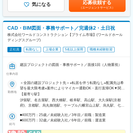
月）■昇給：年1回（主に4月もしくは7月）賃金はあくまでも目安
応募依頼する
当社は発電設備や送配電設備・その他業務設備（事務所や本・支
気になる
の金額であり、選考を通じて上下する可能性があります。月給(月
（エージェントサービス）
社ビル、寮社宅など）と複数の建物を保有しております。主に発
額)は固定手当を含めた表記です。
電所にて老朽化が進んでいる兼ね合いから建て替えなどの建設計
画が増加しており、そこに向けた増員となります。
発注者側にて大規模プロジェクトに携わりたいといった想いをお
CAD・BIM図面・事務サポート／完週休2・土日祝
持ちの方は是非ご応募ください。
株式会社ワールドコンストラクション【プライム市場】(ワールドホール
ディングスグループ)
■働き方：平均残業全社21時間、スーパーフレックス、リモート
ワーク、有給9割取得推奨など働きやすい環境を整えています。
正社員
転勤なし
上場企業
5名以上採用
職種未経験歓迎
■同社の特徴：
業界として、グリーンエネルギー促進・サービス強化等様々な変
建設プロジェクトの図面・事務サポート／面接1回（人物重視）
化に直面しエネルギー新時代と言われる中、日本最大級のエネル
ギー事業会社として様々な取り組みをしています。
仕事内容
ゼロカーボンエネルギーへの挑戦：再生可能エネルギー（太陽
＜全国の建設プロジェクト先＞※転居を伴う転勤なし※配属先は希
光、風力、水力、バイオマス）の強化と水素事業の取り組みを本
望を最大限考慮※案件によりマイカー通勤OK・直行直帰OK▼関
格化しております。
勤務地
東・北関東エリア 東京都、神奈川県、埼玉県、茨城県、千葉県、
【最寄り駅】
群馬県、栃木県 ▼東海・北陸エリア 新潟県、長野県、山梨県、静
汐留駅、名古屋駅、西大橋駅、岐阜駅、高山駅、大久保駅(京都
岡県、愛知県、岐阜県、富山県、福井県、石川県 ▼関西エリア 大
府)、京都駅、烏丸御池駅、ケーブル八幡宮山上駅、烏丸駅、七条
阪府、京都府、兵庫県、滋賀県、三重県、奈良県、和歌山県
駅、十条駅(京都府・近鉄線)、十条駅(京都市営)、京阪石山駅、唐
■400万円：25歳／未経験入社／3年目／前職：製造業
橋前駅、大津駅、守山駅、住吉町駅、国際センター駅、近鉄蟹江
■600万円：32歳／未経験入社／6年目／前職：運送業
駅、柴田駅、野跡駅、御器所駅、今池駅(愛知県)、新栄町駅(愛知
給与
県)、矢場町駅、伏見駅(愛知県)、尾頭橋駅、鶴舞駅、ささしまラ
イブ駅、上飯田駅、大高駅、円町駅、梅小路京都西駅、上桂駅、