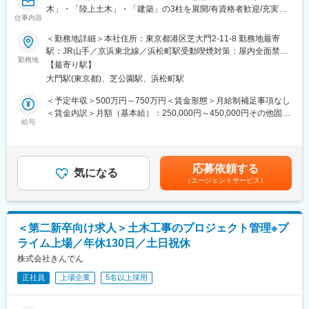
木」・「陸上土木」・「建築」の3柱を展開/有資格者歓迎/充実の
件）
仕事内容
福利厚生～
（現場管理・運営、工程管理、安全管理、品質管理、リスク管
理、顧客・協力会社・他社との工事調整）
＜勤務地詳細＞本社住所：東京都港区芝大門2-11-8 勤務地最寄
■業務概要：
・現場サポート
駅：JR山手／京浜東北線／浜松町駅受動喫煙対策：屋内全面禁煙
土木工事における品質管理、安全管理、工程管理、予算管理な
勤務地
（現場巡視による安全・品質管理支援、建設業法・労働安全衛生
変更の範囲：会社の定める事業所
【最寄り駅】
ど施工管理全般をお任せ致します。
法などへの対応、技術者の確保・育成）
大門駅(東京都)、芝公園駅、浜松町駅
【変更の範囲:会社の定める業務】
・工事エンジニアリング
（工事ソリューションの提案、入札用積算・見積書作成、工事発
＜予定年収＞500万円～750万円＜賃金形態＞月給制補足事項なし
■業務内容：
注、施工図面および施工方法のレビュー）
＜賃金内訳＞月額（基本給）：250,000円～450,000円その他固定
◇具体的な業務内容：
給与
・プロジェクトマネジメント業務（担当エリアの自治体発注案
手当/月：10,000円～15,000円＜月給＞260,000円～465,000円＜
・品質管理
件）
昇給有無＞有＜残業手当＞有＜給与補足＞※予定年収はあくまでも
・安全管理
（製品・システム・サービスの要求水準に基づく仕様策定、各種
目安の金額であり、選考を通じて上下する可能性があります。■昇
・工程管理
図面や施工方法のレビュー）
給：年一回■賞与：年二回賃金はあくまでも目安の金額であり、選
応募依頼する
・予算管理 等
気になる
・セールスエンジニアとしての提案業務（担当エリアの自治体発
考を通じて上下する可能性があります。月給(月額)は固定手当を含
（エージェントサービス）
◇物件規模：
注案件）
めた表記です。
受注額が50～100万の小規模なものから、3～30億の大規模プロ
（製品・システム・サービスのソリューション提案、見積原稿作
ジェクトまで幅広く手がけています。
成、入札用積算）
◇物件の種類：港、空港、道路、鉄道、上下水道など
＜第二新卒向け求人＞土木工事のプロジェクト管理※プ
ライム上場／年休130日／土日祝休
■1日のスケジュール例：
・8：00 朝礼
株式会社きんでん
変更の範囲：会社の定める業務
・8：30 現場作業(巡回)
正社員
上場企業
5名以上採用
・12：00 昼休憩
・13：00 工事打ち合わせ
・17：00 翌日準備などのデスクワーク