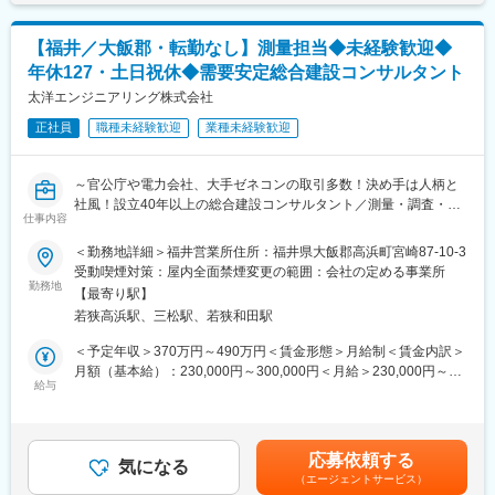
ています
測量スタッフとして、測量の機器・機材を使用し、土地の形状や
面積、高低差などを正確に導き出していただきます。道路や河
＼こんな方におすすめ／
【福井／大飯郡・転勤なし】測量担当◆未経験歓迎◆
川、上下水道、ダム、電力施設など、公共インフラの整備、開発
・施工管理や設計経験を活かし、より専門性を高めたい方
年休127・土日祝休◆需要安定総合建設コンサルタント
に欠かせない案件をお任せします。
・現場に根差して技術を極めたい方
※土地や建物に改変を加える業務はありません。
太洋エンジニアリング株式会社
・大規模インフラに長期的に関わりたい方
・「作って終わり」ではなく、設備を守り続ける仕事がしたい方
正社員
職種未経験歓迎
業種未経験歓迎
■具体的には：
・道路、橋梁、河川、公園などの建設予定地の測量
変更の範囲：ジョブローテーションに合わせてその他当社業務全
・大手電力会社の送電設備、電力設備などの測量
般（出向等含む）に従事いただく可能性あり
～官公庁や電力会社、大手ゼネコンの取引多数！決め手は人柄と
・土地の形状、高低差、面積など、土地状況の調査
社風！設立40年以上の総合建設コンサルタント／測量・調査・設
仕事内容
計を自社でこなせる強み◎／人々の暮らしを支える仕事～
■業務の流れ：
＜勤務地詳細＞福井営業所住所：福井県大飯郡高浜町宮崎87-10-3
大手電力会社等からの依頼→作業計画の立案、現地調査→測量
＼ここがPOINT／
受動喫煙対策：屋内全面禁煙変更の範囲：会社の定める事業所
（距離、角度、高さの測定）→図面作成（専用の計算システムを
◎社会インフラの開発・整備を担う、公共性の高い事業を展開し
勤務地
使用、分析、変換、編集作業）→報告書の作成
【最寄り駅】
ています！
若狭高浜駅、三松駅、若狭和田駅
◎専門性の高い技術者が多数在籍し、技術力を活かした事業展
■当社について
開！実績に裏打ちされた官公庁や大手電力会社との取引で信頼の
＜予定年収＞370万円～490万円＜賃金形態＞月給制＜賃金内訳＞
当社は、昭和58年創設以来、信頼される総合建設コンサルタント
ある企業です！
月額（基本給）：230,000円～300,000円＜月給＞230,000円～
を目指して、日々技術の向上に努めています。
◎社風が魅力の働きやすい環境！土日祝休みはもちろん、年休
給与
300,000円＜昇給有無＞有＜残業手当＞有＜給与補足＞■昇給：年
・社会貢献性の高い仕事：人々の暮らしや社会の発展に直接貢献
127日！地域密着型の働き方も可能です！
1回（12月）■賞与実績：年2回賃金はあくまでも目安の金額であ
できるやりがいのある職場です！
◎「あなたの笑顔・挑戦・技術が未来を切り拓く」が企業理念！
り、選考を通じて上下する可能性があります。月給(月額)は固定手
・成長意欲を応援する環境：若手の挑戦を歓迎する風土。技術紹
若手の方も経験者の方も、社員の人柄が大きな魅力になっていま
当を含めた表記です。
介や職場体験など、教育・研修制度も充実！
応募依頼する
す！
気になる
（エージェントサービス）
変更の範囲：会社の定める業務