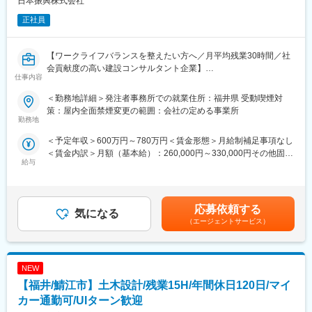
日本振興株式会社
います。
（1）経験・スキルに応じて、段階的に業務を担当
正社員
（2）先輩社員・上長のフォローを受けながら実践的に学習
（3）官公庁案件特有のルールや進め方も、実務を通して理解可能
経験が浅めの方でも、無理なく業務に慣れていける環境です◎
【ワークライフバランスを整えたい方へ／月平均残業30時間／社
会貢献度の高い建設コンサルタント企業】
仕事内容
■職務詳細：※ご経験に応じてお任せ致します。
（1）資料作成・整理
■日本振興について：
＜勤務地詳細＞発注者事務所での就業住所：福井県 受動喫煙対
事業に関する各種資料（予算・調査・設計条件・工事発注資料
（1）公共インフラ分野を牽引するリーディングカンパニー
策：屋内全面禁煙変更の範囲：会社の定める事業所
等）の作成・取りまとめ支援
官公庁向けインフラ事業において長年の実績と信頼を築き、業界
勤務地
（2）積算支援
を代表する存在として社会基盤を支えています。リーディングカ
＜予定年収＞600万円～780万円＜賃金形態＞月給制補足事項なし
工事予定価格算出のため、現地調査、図面・数量確認、積算資料
ンパニーならではの大規模かつ社会的影響力の大きいプロジェク
＜賃金内訳＞月額（基本給）：260,000円～330,000円その他固定
作成、システム入力等を支援
トに携わることができます。
給与
手当/月：68,450円～146,450円固定残業手当/月：71,550円（固定
（3）工事監督支援
（2）豊富な実績に裏付けられた高い信頼性
残業時間30時間0分/月）超過した時間外労働の残業手当は追加支
工事図面・施工状況の確認、関係機関との調整資料作成、段階確
全国規模で多数の公共案件を手がけてきた実績があり、安定した
給＜月給＞400,000円～548,000円（一律手当を含む）＜昇給有無
認、変更対応、完了検査立会等の支援
受注と継続的な成長を実現しています。
＞有＜残業手当＞有＜給与補足＞【昇給】年1回（4月）【賞与】
応募依頼する
気になる
年2回（7月・12月）※別途、特別賞与有り（業績により支給）
＼働き方について／
■職務内容：
（エージェントサービス）
【年収例】38歳・中途入社 7年目（係長）830万円／1級土木＋
（１） 官公庁案件中心だからこその「安定した働き方」
公共事業の発注者である官公庁を、技術的立場から支援する業務
技術士補（基本給28.64万円＋諸手当＋賞与）賃金はあくまでも目
・土日祝休み、残業月平均30時間
をお任せ致します。
安の金額であり、選考を通じて上下する可能性があります。月給
・急な方針転換や過度な納期逼迫が起きにくい
(月額)は固定手当を含めた表記です。
・長期スパンのプロジェクトが多く、先を見通した働き方が可能
NEW
■職務詳細：※ご経験に応じてお任せ致します。
・景気変動の影響を受けにくく、安定した就業環境
（1）資料作成・整理
【福井/鯖江市】土木設計/残業15H/年間休日120日/マイ
（２）ワークライフバランスを意識した就業環境
事業に関する各種資料（予算・調査・設計条件・工事発注資料
カー通勤可/UIターン歓迎
・公共性の高い仕事でありながら、無理のない働き方を重視する
等）の作成・取りまとめ支援