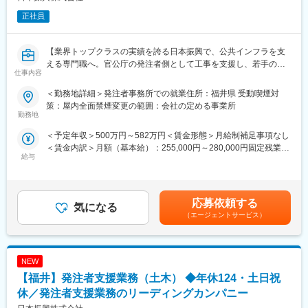
正社員
【業界トップクラスの実績を誇る日本振興で、公共インフラを支
える専門職へ。官公庁の発注者側として工事を支援し、若手のう
仕事内容
ちから“社会に残る仕事”に携わる◎】
＜勤務地詳細＞発注者事務所での就業住所：福井県 受動喫煙対
■日本振興について：
策：屋内全面禁煙変更の範囲：会社の定める事業所
・公共インフラ分野で業界トップクラスの実績
勤務地
日本振興は、官公庁と直接関わりながら公共インフラを支えてき
＜予定年収＞500万円～582万円＜賃金形態＞月給制補足事項なし
た業界トップクラスの企業です。長年にわたり信頼と実績を積み
＜賃金内訳＞月額（基本給）：255,000円～280,000円固定残業手
重ねており、未経験からでも「社会に必要とされる仕事」に携わ
給与
当/月：63,000円～84,000円（固定残業時間30時間0分/月）超過し
れる環境が整っています。
た時間外労働の残業手当は追加支給＜月給＞318,000円～364,000
スケールの大きな公共プロジェクトに関わりながら、着実に成長
円（一律手当を含む）＜昇給有無＞有＜残業手当＞有＜給与補足
できる点が大きな魅力◎
＞【昇給】年1回（4月）【賞与】年2回（7月・12月）※別途、特
応募依頼する
気になる
別賞与有り（業績により支給）【年収例】45歳・中途入社 10年
＼発注者支援業務とは？／
（エージェントサービス）
目（係長）700万円／1級土木+RCCM（基本給28.64万円＋諸手当
公共事業の計画や発注に関する支援・補助を行う事業です！施工
＋賞与）賃金はあくまでも目安の金額であり、選考を通じて上下
会社（ゼネコン）と発注者（官公庁・公共事業主）の間に入るこ
する可能性があります。月給(月額)は固定手当を含めた表記です。
とで発注者側の負担を減らしつつ、施工の質や専門性を担保する
NEW
ことができます。
【福井】発注者支援業務（土木） ◆年休124・土日祝
＼教育体制について／
休／発注者支援業務のリーディングカンパニー
現場・実務を通じて着実に力を身につけるOJT教育を基本として