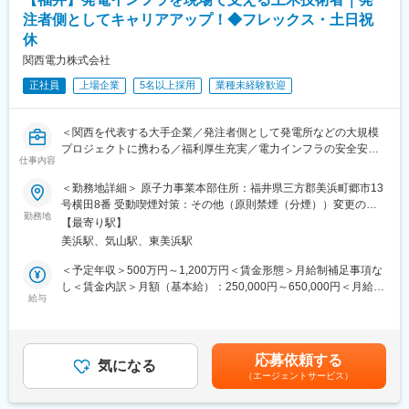
■包括的なマネジメント：
注者側としてキャリアアップ！◆フレックス・土日祝
・コース管理全体の状況を把握し、上司と連携しながら計画立案
休
・天候・芝の状態を踏まえた年間維持計画の作成
関西電力株式会社
・機械・設備の管理、運用フローの最適化
・品質基準に基づいたコースコンディション管理
正社員
上場企業
5名以上採用
業種未経験歓迎
■スタッフ育成：
・現場スタッフへの指導・育成、作業工程の標準化
・会社方針や運営の仕組みの浸透
＜関西を代表する大手企業／発注者側として発電所などの大規模
・次世代リーダーの育成およびチーム力強化
プロジェクトに携わる／福利厚生充実／電力インフラの安全安定
仕事内容
■予算・コスト管理：
供給に貢献する！社会性貢献性の高い仕事◎＞
・材料費用のコントロール
＜勤務地詳細＞ 原子力事業本部住所：福井県三方郡美浜町郷市13
・季節ごとの必要資材の計画的調達
関西電力の電力インフラを、最前線の現場から支える土木技術職
号横田8番 受動喫煙対策：その他（原則禁煙（分煙））変更の範
・利益確保に向けたコスト管理と実績管理
です。
勤務地
囲：ジョブローテーションに合わせて勤務地が当社各拠点（出向
【最寄り駅】
プロフェッショナル職は、現場第一線で経験を積みながら、「設
等含む）に変更となる可能性あり
美浜駅、気山駅、東美浜駅
■働きやすさ：
備のプロ」として専門性を高めていくキャリアです。
・残業月6時間程度
＜予定年収＞500万円～1,200万円＜賃金形態＞月給制補足事項な
・早朝勤務の日は午後の自由時間が確保しやすい働き方
■業務概要
し＜賃金内訳＞月額（基本給）：250,000円～650,000円＜月給＞
・車通勤OK（ガソリン代支給）、制服・装備も完備
具体的には、発電所（土木設備）に関わる以下の業務を担いま
給与
250,000円～650,000円＜昇給有無＞有＜残業手当＞有＜給与補足
・ゴルフ場・ホテル優待、契約保養所（星野リゾート／リゾート
す。
＞※上記年収（想定残業代を含む）は目安であり、詳細はスキル・
トラスト／東急ハーヴェスト）利用可
・発電所や変電所などの土木設備の計画、設計、仕様検討
経験を考慮し決定いたします。■賞与：年2回（支給月：6月・12
・業界最大手級のグループの安定基盤
・工事発注、施工会社との調整・手配
月）■昇給：年1回（主に4月もしくは7月）賃金はあくまでも目安
応募依頼する
・現場における工事監理、進捗・安全・品質管理
気になる
の金額であり、選考を通じて上下する可能性があります。月給(月
（エージェントサービス）
■研修体制：
・現場第一線での土木工作物（トンネル、橋梁、ダム、海洋構造
額)は固定手当を含めた表記です。
研修制度が整っており、専門スキルを基礎から学べる環境
物等）の設計・建設支援