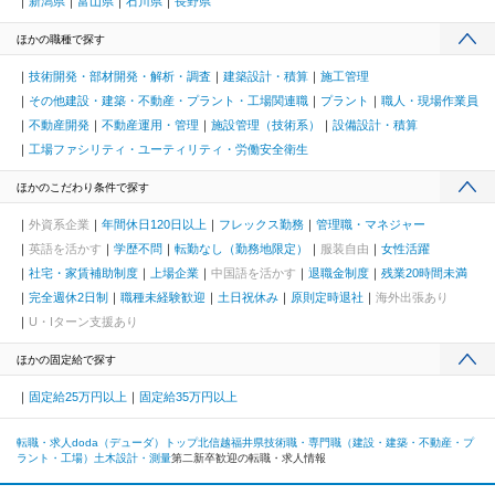
新潟県
富山県
石川県
長野県
ほかの職種で探す
技術開発・部材開発・解析・調査
建築設計・積算
施工管理
その他建設・建築・不動産・プラント・工場関連職
プラント
職人・現場作業員
不動産開発
不動産運用・管理
施設管理（技術系）
設備設計・積算
工場ファシリティ・ユーティリティ・労働安全衛生
ほかのこだわり条件で探す
外資系企業
年間休日120日以上
フレックス勤務
管理職・マネジャー
英語を活かす
学歴不問
転勤なし（勤務地限定）
服装自由
女性活躍
社宅・家賃補助制度
上場企業
中国語を活かす
退職金制度
残業20時間未満
完全週休2日制
職種未経験歓迎
土日祝休み
原則定時退社
海外出張あり
U・Iターン支援あり
ほかの固定給で探す
固定給25万円以上
固定給35万円以上
転職・求人doda（デューダ）トップ
北信越
福井県
技術職・専門職（建設・建築・不動産・プ
ラント・工場）
土木設計・測量
第二新卒歓迎の転職・求人情報