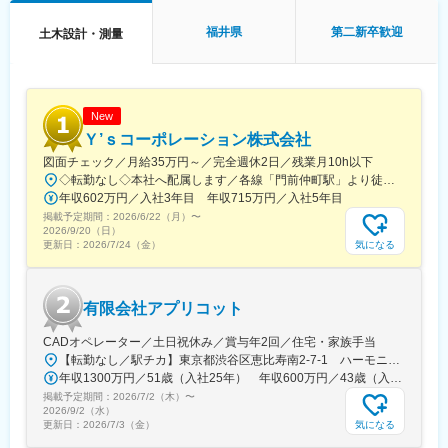
（2）在宅勤務可（週に2～3回程度）
希望する業務内容・勤務地・キャリアパスを申告する「自己申告
在宅勤務、サテライトオフィスの他に、移動時間の有効活用を目
制度」や全社員共通の評価制度があり、キャリア採用の方も新卒
福井県
第二新卒歓迎
土木設計・測量
的として、モバイルワークを活用しています。
採用社員と同様、正当に評価される仕組みが整っております。
（3）時差出勤制度
オフィスへの出社、テレワークを問わず、時差出勤制度を取り入
れています。社員は、始業時刻を5:00～11:00の間で選択できま
す。
New
（4）ワークライフバランス
Ｙ’ｓコーポレーション株式会社
毎週水曜日はノー残業デーです。同業他社にも働きかけを行い、
図面チェック／月給35万円～／完全週休2日／残業月10h以下
年に2回の業界一斉ノー残業デーも主導しています。
◇転勤なし◇本社へ配属します／各線「門前仲町駅」より徒歩3分本社／東京都江東区牡丹1-15-5 ポイントSTビル6F【アクセス】・各線「門前仲町」駅より徒歩3分・各線「越中島」駅より徒歩7分
年収602万円／入社3年目 年収715万円／入社5年目
■企業魅力
掲載予定期間：
2026/6/22（月）
〜
国内外に貢献する業界シェアトップクラスの「技術・知識集団」
2026/9/20（日）
であり、68年以上の歴史を有する土木・建築系総合コンサルタン
気になる
更新日：
2026/7/24（金）
ト業界のリーディングカンパニー。
都市・地域計画、環境、道路、鉄道、河川、上下水道、港湾、空
港、建築、福祉、情報、PFI、NPM、防災等の社会資本整備、維
有限会社アプリコット
持管理に、卓越した技術と柔軟な頭脳をもって応え、日本経済の
発展に伴い多くのプロジェクトに携わってきました。
CADオペレーター／土日祝休み／賞与年2回／住宅・家族手当
【転勤なし／駅チカ】東京都渋谷区恵比寿南2-7-1 ハーモニックプレイス2F
変更の範囲：本文参照
年収1300万円／51歳（入社25年） 年収600万円／43歳（入社5年）
掲載予定期間：
2026/7/2（木）
〜
2026/9/2（水）
気になる
更新日：
2026/7/3（金）