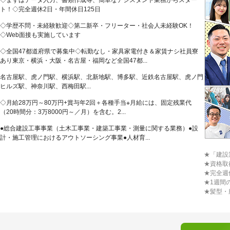
◇まずはデータ入力、書類作成等、簡単なアシスタント業務からスター
ト！◇完全週休2日・年間休日125日
◇学歴不問・未経験歓迎◇第二新卒・フリーター・社会人未経験OK！
◇Web面接も実施しています
◇全国47都道府県で募集中◇転勤なし・家具家電付き＆家賃ナシ社員寮
あり東京・横浜・大阪・名古屋・福岡など全国47都...
名古屋駅、虎ノ門駅、横浜駅、北新地駅、博多駅、近鉄名古屋駅、虎ノ門
ヒルズ駅、神奈川駅、西梅田駅...
◇月給28万円～80万円+賞与年2回＋各種手当※月給には、固定残業代
（20時間分：3万8000円～／月）を含む。2...
●総合建設工事事業（土木工事業・建築工事業・測量に関する業務）●設
計・施工管理におけるアウトソーシング事業●人材育...
★「建設
★資格取
★完全週
★1週間
★髪型・