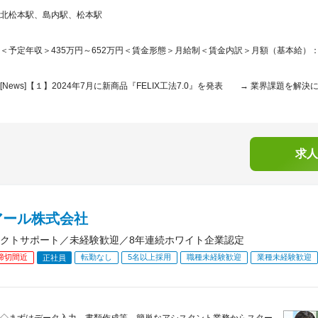
北松本駅、島内駅、松本駅
＜予定年収＞435万円～652万円＜賃金形態＞月給制＜賃金内訳＞月額（基本給）：290,0
[News]【１】2024年7月に新商品『FELIX工法7.0』を発表 → 業界課題を解決
求人
アール株式会社
クトサポート／未経験歓迎／8年連続ホワイト企業認定
締切間近
転勤なし
5名以上採用
職種未経験歓迎
業種未経験歓迎
正社員