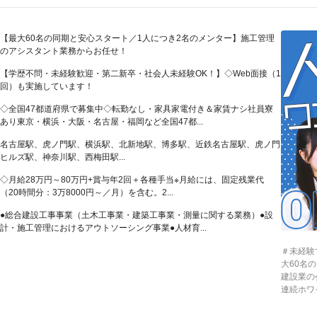
【最大60名の同期と安心スタート／1人につき2名のメンター】施工管理
のアシスタント業務からお任せ！
【学歴不問・未経験歓迎・第二新卒・社会人未経験OK！】◇Web面接（1
回）も実施しています！
◇全国47都道府県で募集中◇転勤なし・家具家電付き＆家賃ナシ社員寮
あり東京・横浜・大阪・名古屋・福岡など全国47都...
名古屋駅、虎ノ門駅、横浜駅、北新地駅、博多駅、近鉄名古屋駅、虎ノ門
ヒルズ駅、神奈川駅、西梅田駅...
◇月給28万円～80万円+賞与年2回＋各種手当※月給には、固定残業代
（20時間分：3万8000円～／月）を含む。2...
●総合建設工事事業（土木工事業・建築工事業・測量に関する業務）●設
計・施工管理におけるアウトソーシング事業●人材育...
＃未経験
大60名の
建設業の
連続ホワ