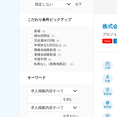
指定しない
以下
こだわり条件ピックアップ
株式
新着
(
3
)
プロジェ
締め切間近
(
3
)
完全週休2日制
(
8
)
New
年間休日120日以上
(
8
)
職種未経験歓迎
(
5
)
業種未経験歓迎
(
5
)
学歴不問
(
8
)
転勤なし（勤務地限定）
(
6
)
仕事
キーワード
対象
求人掲載内容すべて
勤務地
を含む
最寄駅
求人掲載内容すべて
を含まない