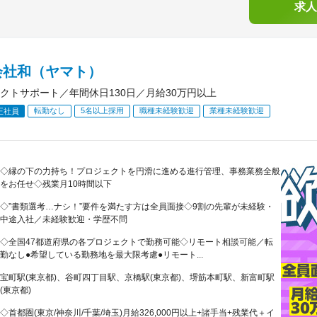
求人
会社和（ヤマト）
クトサポート／年間休日130日／月給30万円以上
転勤なし
5名以上採用
職種未経験歓迎
業種未経験歓迎
正社員
◇縁の下の力持ち！プロジェクトを円滑に進める進行管理、事務業務全般
をお任せ◇残業月10時間以下
◇”書類選考…ナシ！”要件を満たす方は全員面接◇9割の先輩が未経験・
中途入社／未経験歓迎・学歴不問
◇全国47都道府県の各プロジェクトで勤務可能◇リモート相談可能／転
勤なし●希望している勤務地を最大限考慮●リモート...
宝町駅(東京都)、谷町四丁目駅、京橋駅(東京都)、堺筋本町駅、新富町駅
(東京都)
◇首都圏(東京/神奈川/千葉/埼玉)月給326,000円以上+諸手当+残業代＋イ