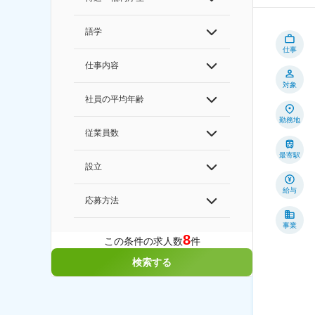
語学
仕事
仕事内容
対象
社員の平均年齢
勤務地
従業員数
最寄駅
設立
給与
応募方法
事業
8
この条件の求人数
件
検索する