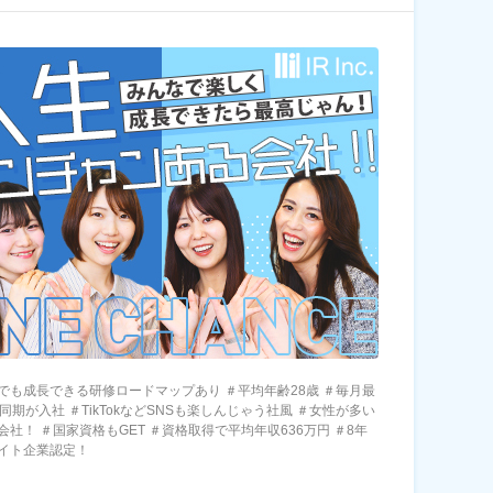
でも成長できる研修ロードマップあり ＃平均年齢28歳 ＃毎月最
同期が入社 ＃TikTokなどSNSも楽しんじゃう社風 ＃女性が多い
会社！ ＃国家資格もGET ＃資格取得で平均年収636万円 ＃8年
イト企業認定！