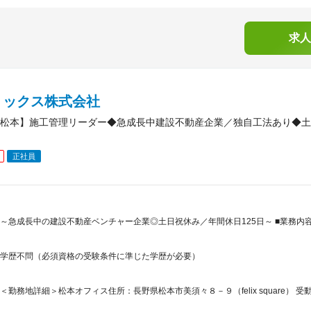
求人
リックス株式会社
松本】施工管理リーダー◆急成長中建設不動産企業／独自工法あり◆土
正社員
～急成長中の建設不動産ベンチャー企業◎土日祝休み／年間休日125日～ ■業務内容
学歴不問（必須資格の受験条件に準じた学歴が必要）
＜勤務地詳細＞松本オフィス住所：長野県松本市美須々８－９（felix square） 受