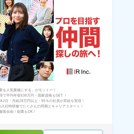
業を人気業種にする」がモットー！
得で平均年収636万円・国家資格もGET ！
休2日・月給28万円以上・95％の社員が昇給を実現！
の入社時研修でたくさんの同期とキャリアスタート！
服装自由！副業もOK！