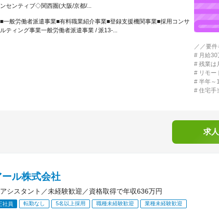
ンセンティブ◇関西圏(大阪/京都/...
■一般労働者派遣事業■有料職業紹介事業■登録支援機関事業■採用コンサ
ルティング事業一般労働者派遣事業 / 派13-...
／／要件
# 月給
# 残業は
# リモ
# 半年
# 住宅
求人
アール株式会社
アシスタント／未経験歓迎／資格取得で年収636万円
転勤なし
5名以上採用
職種未経験歓迎
業種未経験歓迎
正社員