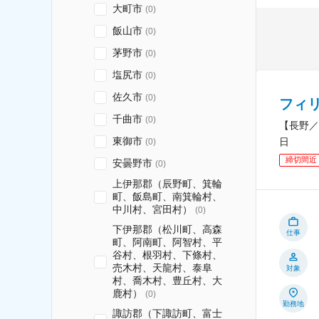
大町市
(
0
)
飯山市
(
0
)
茅野市
(
0
)
塩尻市
(
0
)
佐久市
(
0
)
フィ
千曲市
(
0
)
【長野／
東御市
日
(
0
)
締切間近
安曇野市
(
0
)
上伊那郡（辰野町、箕輪
町、飯島町、南箕輪村、
中川村、宮田村）
(
0
)
下伊那郡（松川町、高森
仕事
町、阿南町、阿智村、平
谷村、根羽村、下條村、
売木村、天龍村、泰阜
対象
村、喬木村、豊丘村、大
鹿村）
(
0
)
勤務地
諏訪郡（下諏訪町、富士