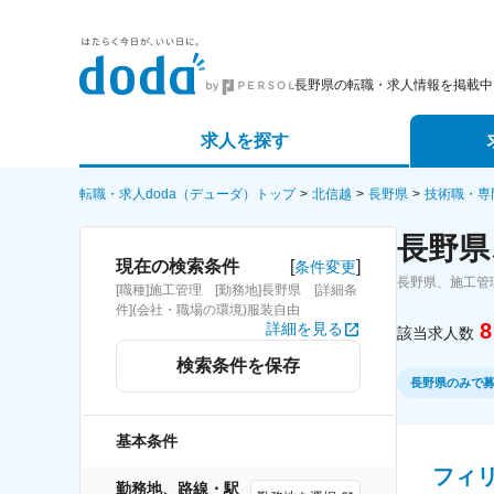
長野県の転職・求人情報を掲載中
求人を探す
詳細条件から探す
エージェ
転職・求人doda（デューダ）トップ
北信越
長野県
技術職・専
長野県
新着求人から探す
スカウト
[
]
現在の検索条件
条件変更
長野県、施工管
[職種]施工管理 [勤務地]長野県 [詳細条
求人特集から探す
パートナ
件](会社・職場の環境)服装自由
8
詳細を見る
該当求人数
検索条件を保存
長野県のみで
基本条件
フィ
勤務地、路線・駅