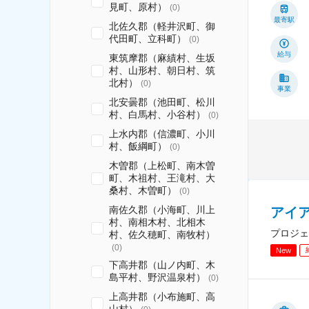
見町、原村）
(
0
)
最寄駅
北佐久郡（軽井沢町、御
代田町、立科町）
(
0
)
給与
東筑摩郡（麻績村、生坂
村、山形村、朝日村、筑
北村）
(
0
)
事業
北安曇郡（池田町、松川
村、白馬村、小谷村）
(
0
)
上水内郡（信濃町、小川
村、飯綱町）
(
0
)
木曽郡（上松町、南木曽
町、木祖村、王滝村、大
桑村、木曽町）
(
0
)
南佐久郡（小海町、川上
アイ
村、南相木村、北相木
プロジェ
村、佐久穂町、南牧村）
(
0
)
New
下高井郡（山ノ内町、木
島平村、野沢温泉村）
(
0
)
上高井郡（小布施町、高