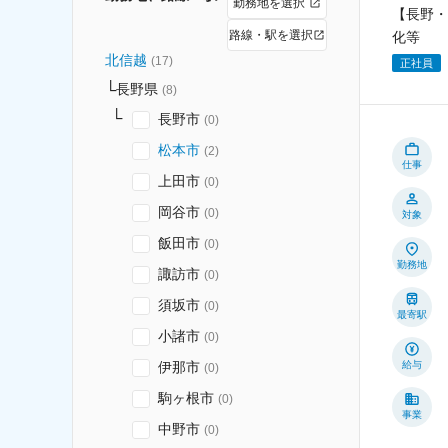
勤務地を選択
【長野・
路線・駅を選択
化等
北信越
(
17
)
正社員
長野県
(
8
)
長野市
(
0
)
松本市
(
2
)
仕事
上田市
(
0
)
岡谷市
(
0
)
対象
飯田市
(
0
)
勤務地
諏訪市
(
0
)
須坂市
(
0
)
最寄駅
小諸市
(
0
)
伊那市
給与
(
0
)
駒ヶ根市
(
0
)
事業
中野市
(
0
)