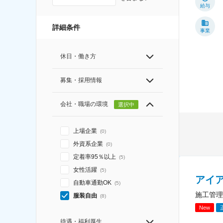
給与
詳細条件
事業
休日・働き方
募集・採用情報
会社・職場の環境
選択中
上場企業
(
0
)
外資系企業
(
0
)
定着率95％以上
(
5
)
女性活躍
(
5
)
アイ
自動車通勤OK
(
5
)
施工管理
服装自由
(
8
)
New
待遇・福利厚生