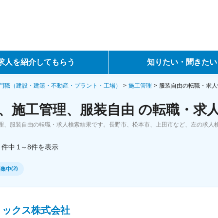
求人を紹介してもらう
知りたい・聞きたい
ントサービス
転職ノウハウ
門職（建設・建築・不動産・プラント・工場）
施工管理
服装自由の転職・求人
、施工管理、服装自由 の転職・求
サービス
データで見る転職
理、服装自由の転職・求人検索結果です。長野市、松本市、上田市など、左の求人
ーエージェントサービス
コラム・インタビュー
件中
1～8
件
を表示
転職Q&A
(
2
)
募集中
リックス株式会社