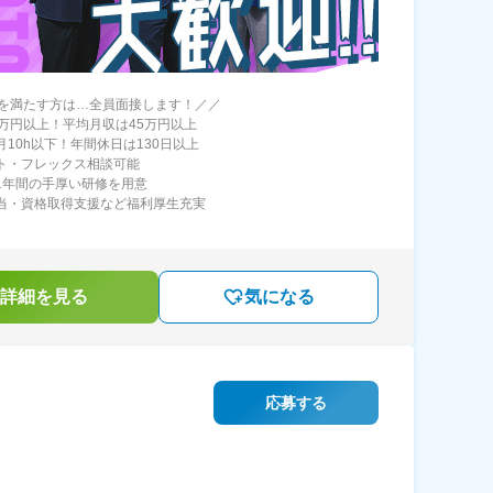
を満たす方は…全員面接します！／／
30万円以上！平均月収は45万円以上
月10h以下！年間休日は130日以上
ート・フレックス相談可能
～1年間の手厚い研修を用意
手当・資格取得支援など福利厚生充実
詳細を見る
気になる
応募する