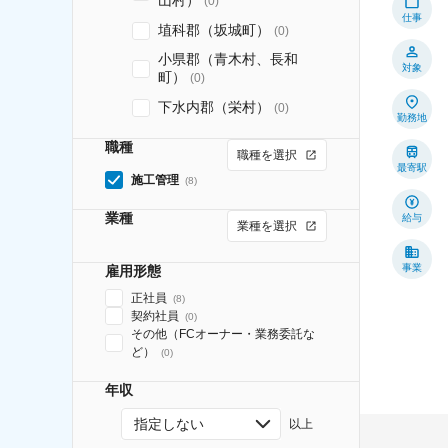
山村）
(
0
)
仕事
埴科郡（坂城町）
(
0
)
小県郡（青木村、長和
対象
町）
(
0
)
下水内郡（栄村）
(
0
)
勤務地
職種
職種を選択
最寄駅
施工管理
(
8
)
業種
給与
業種を選択
事業
雇用形態
正社員
(
8
)
契約社員
(
0
)
その他（FCオーナー・業務委託な
ど）
(
0
)
年収
指定しない
以上