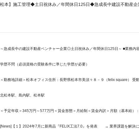
松本】施工管理◆土日祝休み／年間休日125日◆急成長中建設不動産
～急成長中の建設不動産ベンチャー企業◎土日祝休み／年間休日125日～ ■業務内容
学歴不問（必須資格の受験条件に準じた学歴が必要）
＜勤務地詳細＞松本オフィス住所：長野県松本市美須々８－９（felix square） 受
北松本駅、島内駅、松本駅
＜予定年収＞345万円～577万円＜賃金形態＞月給制＜賃金内訳＞月額（基本給）：230,0
[News]【１】2024年7月に新商品『FELIX工法7.0』を発表 → 業界課題を解決