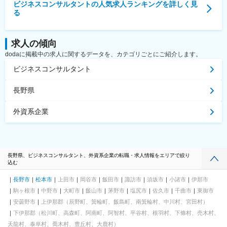
ビジネスコンサルタント
の人気求人ランキングを詳しく見
る
求人の傾向
dodaに掲載中の求人に関するデータを、カテゴリごとにご紹介します。
ビジネスコンサルタント
長野県
外資系企業
長野県、ビジネスコンサルタント、外資系企業の転職・求人情報をエリアで絞り
込む
長野市
松本市
上田市
岡谷市
飯田市
諏訪市
須坂市
小諸市
伊那市
駒ヶ根市
中野市
大町市
飯山市
茅野市
塩尻市
佐久市
千曲市
東御市
安曇野市
上伊那郡（辰野町、箕輪町、飯島町、南箕輪村、中川村、宮田村）
下伊那郡（松川町、高森町、阿南町、阿智村、平谷村、根羽村、下條村、売木村、
天龍村、泰阜村、喬木村、豊丘村、大鹿村）