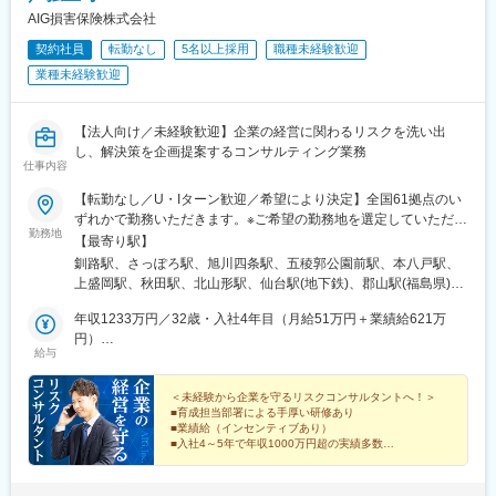
転勤の可能性がございます。
次受けのコールセンターを設置しています
AIG損害保険株式会社
【変更の範囲：会社の定める業務】
■キャリアの選択肢
契約社員
転勤なし
5名以上採用
職種未経験歓迎
※会社が出向を指示した場合は出向先の定める業務となります
ジョブポスティング制度や自己申告制度など一人一人が主体的に
業種未経験歓迎
■評価制度
チャレンジできる制度が整っています。実際に代理店営業から広
評価は「業績貢献評価」と「行動評価」に分かれています。
報や商品開発、ITシステム、契約サービス部門など幅広い部門へ
評価と報酬は連動しており、「業績貢献評価」は短期業績賞与、
異動が実現しています。
【法人向け／未経験歓迎】企業の経営に関わるリスクを洗い出
「行動評価」は給与改定に反映されます。
し、解決策を企画提案するコンサルティング業務
賞与は年に3回あり、6月、12月賞与は固定ですが、3月の短期業
変更の範囲：会社の定める業務（会社が出向を指示した場合は出
仕事内容
績賞与は全社業績と個人業績で変動します。
向先の定める業務となります）
賞与の総支給月数は、およそ7.2～8.5か月となります。
【転勤なし／U・Iターン歓迎／希望により決定】全国61拠点のい
■研修制度
ずれかで勤務いただきます。※ご希望の勤務地を選定していただけ
勤務地
入社後は全体研修後、支店にて先輩社員のOJTのもとキャッチア
ます。※現住所と希望勤務地が異なる場合、面接は現住所の近くで
【最寄り駅】
ップをいただきます。
行うことも可能です。★受動喫煙対策：敷地内喫煙可能場所あり
釧路駅、さっぽろ駅、旭川四条駅、五稜郭公園前駅、本八戸駅、
まずは先輩社員の商談への同行や、資料作成のサポートからお任
（勤務先に応じて変動の可能性あり）
上盛岡駅、秋田駅、北山形駅、仙台駅(地下鉄)、郡山駅(福島県)、
せします。
神谷町駅、錦糸町駅、八王子駅、新横浜駅、藤沢駅、本厚木駅、
■キャリアについて
年収1233万円／32歳・入社4年目（月給51万円＋業績給621万
水戸駅、つくば駅、東武宇都宮駅、前橋駅、大宮駅(埼玉県)、海浜
ジョブポスティング制度や自己申告制度など一人一人が主体的に
円）
幕張駅、甲府駅、松本駅、新潟駅、インテック本社前駅、北鉄金
給与
チャレンジできる制度が整っています。
年収758万円／34歳・入社3年目（月給36万円＋業績給326万円）
沢駅、福井城址大名町駅、矢場町駅、静岡駅、浜松駅、名鉄岐阜
実際に代理店営業から広報や商品開発、ITシステム、契約サービ
駅、豊橋公園前駅、津新町駅、大阪梅田駅(阪急線)、大阪阿部野橋
ス部門など幅広い部門へのキャリアチェンジが叶っています。
＜未経験から企業を守るリスクコンサルタントへ！＞
駅、草津駅(滋賀県)、丹波口駅、三宮駅(神戸新交通)、姫路駅、新
■育成担当部署による手厚い研修あり
中途新卒比率及び男女比率は限りなく5:5に近く、社歴や男女関わ
大宮駅、和歌山駅、東中央町駅、紙屋町東駅、徳山駅、鳥取駅、
■業績給（インセンティブあり）
らず誰にでもチャンスがあります。
松江駅、片原町駅(香川県)、蓮池町通駅、阿波富田駅、市役所前駅
■入社4～5年で年収1000万円超の実績多数
■働き方
■年休125日／土日祝休み
(愛媛県)、赤坂駅(福岡県)、平和通駅、西鉄久留米駅、佐賀駅、桜
社員一人一人を大切にする会社で、在宅勤務やフレックス制度、
■1日のスケジュールは自由に調整可能
町駅(長崎県)、大分駅、藤崎宮前駅、宮崎駅、高見馬場駅、県庁前
■開業サポート充実！
転勤手当や社宅補助などの働き方や福利厚生が充実しています。