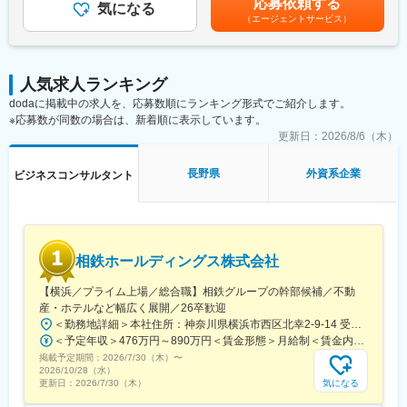
応募依頼する
気になる
間以上）■変動賞与制（6月・12月・3月）※平均実績6ヶ月分■イン
ェクトへの再配属となります。ご希望や適性、受託状況などを考
（エージェントサービス）
センティブ：3月（対象者）賃金はあくまでも目安の金額であり、
慮して都度決定します。
選考を通じて上下する可能性があります。月給(月額)は固定手当を
含めた表記です。
【豊富なプロジェクト】
ヘルスケア全体から患者様支援できるPJTがございます。例え
人気求人ランキング
ば、治療領域をカバーできる医薬品PJT、薬局の経営支援を行う
dodaに掲載中の求人を、応募数順にランキング形式でご紹介します。
ファーマシーPJT、予防の領域をカバーできる医療機器PJT、ワク
※応募数が同数の場合は、新着順に表示しています。
チンPJT等があります。
更新日：
2026/8/6（木）
【当社で提供するMRの次のキャリアについて】
長野県
外資系企業
ビジネスコンサルタント
今後のMRのキャリアとしては「専門性のあるMR」、「単なる薬
の営業以上の地域の包括的な支援・サービス提供体制等を提案で
きるMR」、「MR経験を活かしたコンサルティング提案のできる
MR」と予想されます。当社であれば、そのいずれのキャリアに対
しても十分な研修・教育、及びPJTの機会を提供できます。具体
相鉄ホールディングス株式会社
的には階層別研修やIQVIAキャンパスという独自システムによるイ
ンプットの機会、さらに最大手である豊富なPJT数がございま
【横浜／プライム上場／総合職】相鉄グループの幹部候補／不動
す。
産・ホテルなど幅広く展開／26卒歓迎
＜勤務地詳細＞本社住所：神奈川県横浜市西区北幸2-9-14 受動喫煙対策：屋内喫煙可能場所あり変更の範囲：会社の定める事業所
【IQVIAサービシーズジャパンについて】
＜予定年収＞476万円～890万円＜賃金形態＞月給制＜賃金内訳＞月額（基本給）：269,000円～535,312円＜月給＞269,000円～535,312円＜昇給有無＞有＜残業手当＞有＜給与補足＞※これまでの経験とスキルに応じて判断いたします。■賞与：:5.7ヶ月（2026年度）■モデル年収：（例1）650万円 入社5年目 主任(月給39.7万円＋賞与174万円)（例2）832万円 入社9年目 係長(月給50.8万円＋賞与222万円)賃金はあくまでも目安の金額であり、選考を通じて上下する可能性があります。月給(月額)は固定手当を含めた表記です。
・世界100以上の国と地域／8万人の社員が、医薬品の臨床開発～
掲載予定期間：
プロモーションに携わり、市場を流通するほぼすべての医薬品に
2026/7/30（木）
〜
2026/10/28（水）
関与しています
気になる
更新日：
2026/7/30（木）
・日本においても業界トップシェアを誇り、常時100以上のPJが