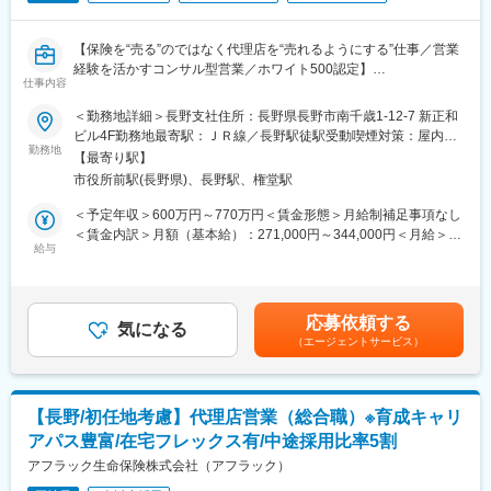
【変更の範囲：会社の定める業務】
※会社が出向を指示した場合は出向先の定める業務となります
■評価制度
【保険を“売る”のではなく代理店を“売れるようにする”仕事／営業
評価は「業績貢献評価」と「行動評価」に分かれています。
経験を活かすコンサル型営業／ホワイト500認定】
評価と報酬は連動しており、「業績貢献評価」は短期業績賞与、
仕事内容
■業務の魅力
「行動評価」は給与改定に反映されます。
代理店スタッフなど周囲を巻き込み成果を上げていく営業力が身
＜勤務地詳細＞長野支社住所：長野県長野市南千歳1-12-7 新正和
賞与は年に3回あり、6月、12月賞与は固定ですが、3月の短期業
につきます。若手のうちから、販売戦略の企画や代理店経営者に
ビル4F勤務地最寄駅：ＪＲ線／長野駅徒駅受動喫煙対策：屋内全
績賞与は全社業績と個人業績で変動します。
向けた提案を行ってていただけます。
勤務地
面禁煙変更の範囲：本文参照
賞与の総支給月数は、およそ7.2～8.5か月となります。
【最寄り駅】
■業務内容
■研修制度
市役所前駅(長野県)、長野駅、権堂駅
全国8000店以上の販売代理店や提携金融機関がお客様により良い
入社後は全体研修後、支店にて先輩社員のOJTのもとキャッチア
保険提案ができるよう、販売促進や経営課題解決のためのコンサ
＜予定年収＞600万円～770万円＜賃金形態＞月給制補足事項なし
ップをいただきます。
ルティング営業を行っていただきます。
＜賃金内訳＞月額（基本給）：271,000円～344,000円＜月給＞
まずは先輩社員の商談への同行や、資料作成のサポートからお任
■業務詳細
給与
271,000円～344,000円＜昇給有無＞有＜残業手当＞有＜給与補足
せします。
・販売戦略の立案
＞※賞与について：６月・12月（固定支給）、３月（決算賞与の
■キャリアについて
・商品勉強会や各種研修、販売方法指導
ため変動）※上記年収は所定外労働手当月30時間分を含んだ水準
ジョブポスティング制度や自己申告制度など一人一人が主体的に
・代理店の課題分析・解決策の提案
です。※転居を伴う場合、別途転勤手当（4万円～6万円/月）と住
チャレンジできる制度が整っています。
応募依頼する
・同業他社やマーケット動向の分析
気になる
宅補助（例：6万円/月までの9割会社負担）の支給がございます。
実際に代理店営業から広報や商品開発、ITシステム、契約サービ
（エージェントサービス）
・保険契約事務に関する各種業務
賃金はあくまでも目安の金額であり、選考を通じて上下する可能
ス部門など幅広い部門へのキャリアチェンジが叶っています。
【変更の範囲：会社の定める業務】
性があります。月給(月額)は固定手当を含めた表記です。
中途新卒比率及び男女比率は限りなく5:5に近く、社歴や男女関わ
■1日の流れ
らず誰にでもチャンスがあります。
9時：朝礼、チーム内での事例共有など
■働き方
【長野/初任地考慮】代理店営業（総合職）※育成キャリ
10時：販売戦略ミーティング
社員一人一人を大切にする会社で、在宅勤務やフレックス制度、
アパス豊富/在宅フレックス有/中途採用比率5割
11時：代理店との商談（1）
転勤手当や社宅補助などの働き方や福利厚生が充実しています。
12時：ランチ
アフラック生命保険株式会社（アフラック）
13時：データ分析、提案資料の作成