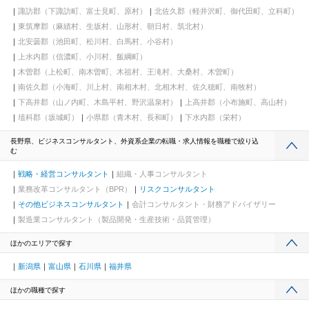
諏訪郡（下諏訪町、富士見町、原村）
北佐久郡（軽井沢町、御代田町、立科町）
東筑摩郡（麻績村、生坂村、山形村、朝日村、筑北村）
北安曇郡（池田町、松川村、白馬村、小谷村）
上水内郡（信濃町、小川村、飯綱町）
木曽郡（上松町、南木曽町、木祖村、王滝村、大桑村、木曽町）
南佐久郡（小海町、川上村、南相木村、北相木村、佐久穂町、南牧村）
下高井郡（山ノ内町、木島平村、野沢温泉村）
上高井郡（小布施町、高山村）
埴科郡（坂城町）
小県郡（青木村、長和町）
下水内郡（栄村）
長野県、ビジネスコンサルタント、外資系企業の転職・求人情報を職種で絞り込
む
戦略・経営コンサルタント
組織・人事コンサルタント
業務改革コンサルタント（BPR）
リスクコンサルタント
その他ビジネスコンサルタント
会計コンサルタント・財務アドバイザリー
製造業コンサルタント（製品開発・生産技術・品質管理）
ほかのエリアで探す
新潟県
富山県
石川県
福井県
ほかの職種で探す