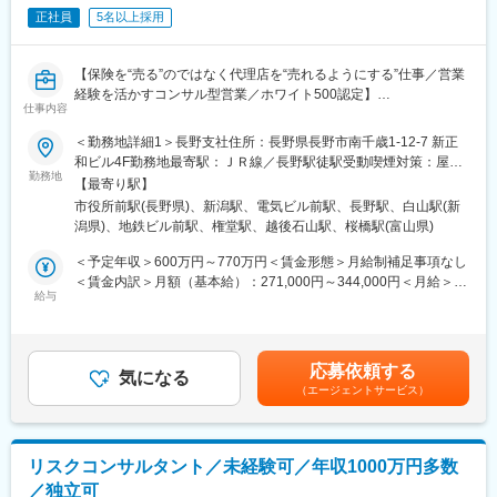
10時：販売戦略ミーティング
す。
正社員
5名以上採用
11時：代理店との商談（1）
Aflac Cafeという自己研鑽に関するセミナーや試験受験料等の補助
12時：ランチ
があります。
13時：データ分析、提案資料の作成
【保険を“売る”のではなく代理店を“売れるようにする”仕事／営業
15時：代理店との商談（2）
変更の範囲：本文参照
経験を活かすコンサル型営業／ホワイト500認定】
17時：帰社、事務作業、翌日の準備
仕事内容
■業務の魅力
18時：退社
代理店のスタッフなど周囲を巻き込み成果を上げていく営業力が
＜勤務地詳細1＞長野支社住所：長野県長野市南千歳1-12-7 新正
身につきます。
和ビル4F勤務地最寄駅：ＪＲ線／長野駅徒駅受動喫煙対策：屋内
■研修制度
若手のうちから、販売戦略の企画や代理店経営者に向けた提案を
勤務地
全面禁煙＜勤務地詳細2＞新潟支社住所：新潟県新潟市中央区東大
入社後は全体研修の後、支社配属となり、商談同行や、資料作成
【最寄り駅】
行っていただけます。
通1-2-25 北越第一ビルディング4F受動喫煙対策：屋内全面禁煙＜
のサポートからお任せします。中途入社社員も早期に馴染めるよ
市役所前駅(長野県)、新潟駅、電気ビル前駅、長野駅、白山駅(新
■業務内容
勤務地詳細3＞富山支社住所：富山県富山市桜橋通り2-25 富山第
う、1年間「エンゲージメントサポーター」をアサインします。
潟県)、地鉄ビル前駅、権堂駅、越後石山駅、桜橋駅(富山県)
アフラック商品を扱う代理店がお客様により良い保険提案ができ
一生命ビルディング7F 受動喫煙対策：屋内全面禁煙変更の範囲：
OJT/カルチャーの伝承/人間関係構築をサポートします。
るよう、販売促進や経営課題解決のためのコンサルティング営業
本文参照
＜予定年収＞600万円～770万円＜賃金形態＞月給制補足事項なし
を行っていただきます。
＜賃金内訳＞月額（基本給）：271,000円～344,000円＜月給＞
■評価制度
時には代理店の求人募集や、人材育成、マーケティングへのアプ
給与
271,000円～344,000円＜昇給有無＞有＜残業手当＞有＜給与補足
評価は「業績貢献評価」と「行動評価」に分かれています。
ローチなど保険商品の提案にとどまらないご提案をいただけま
＞※賞与について：６月・12月（固定支給）、３月（決算賞与の
評価と報酬は連動しており、「業績貢献評価」は短期業績賞与、
す。
ため変動）※上記年収は所定外労働手当月30時間分を含んだ水準
「行動評価」は給与改定に反映されます。
■業務詳細
です。※転居を伴う場合、別途転勤手当（4万円～6万円/月）と住
賞与は年に3回あり、6月、12月賞与は固定ですが、3月の短期業
応募依頼する
・販売戦略の立案
気になる
宅補助（例：6万円/月までの9割会社負担）の支給がございます。
績賞与は全社業績と個人業績で変動します。
（エージェントサービス）
・商品勉強会や各種研修、販売方法指導
賃金はあくまでも目安の金額であり、選考を通じて上下する可能
賞与の総支給月数は、およそ7.2～8.5か月となります。
・代理店の課題分析・解決策の提案
性があります。月給(月額)は固定手当を含めた表記です。
・同業他社やマーケット動向の分析
■働き方
・保険契約事務に関する各種業務
在宅勤務からのリモート会議（担当代理店次第）やフレックス制
リスクコンサルタント／未経験可／年収1000万円多数
※土日の対応について：
度、直行直帰も可です。転居の有無にかかわらず、3～5年に一度
／独立可
営業宛てに電話がかかってくることもありますが、代理店向け一