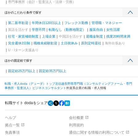
専門事務所（会計・監査法人・法律・労務）
ほかのこだわり条件で探す
第二新卒歓迎
年間休日120日以上
フレックス勤務
管理職・マネジャー
英語を活かす
学歴不問
転勤なし（勤務地限定）
服装自由
女性活躍
社宅・家賃補助制度
上場企業
中国語を活かす
退職金制度
残業20時間未満
完全週休2日制
職種未経験歓迎
土日祝休み
原則定時退社
海外出張あり
U・Iターン支援あり
ほかの固定給で探す
固定給25万円以上
固定給35万円以上
転職・求人doda（デューダ）トップ
北信越
長野県
専門職（コンサルティングファーム・専門
事務所・監査法人）
ビジネスコンサルタント
外資系企業の転職・求人情報
転職サイト dodaをシェア
ヘルプ
会社概要
拠点一覧
利用規約
免責事項
通信に関する情報の利用について