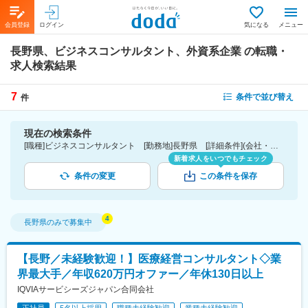
会員登録
ログイン
気になる
メニュー
長野県、ビジネスコンサルタント、外資系企業
の転職・
求人検索結果
7
条件で並び替え
件
現在の検索条件
[職種]ビジネスコンサルタント [勤務地]長野県 [詳細条件](会社・職場の環境)外資系企業
新着求人をいつでもチェック
条件の変更
この条件を保存
長野県
のみで募集中
【長野／未経験歓迎！】医療経営コンサルタント◇業
界最大手／年収620万円オファー／年休130日以上
IQVIAサービシーズジャパン合同会社