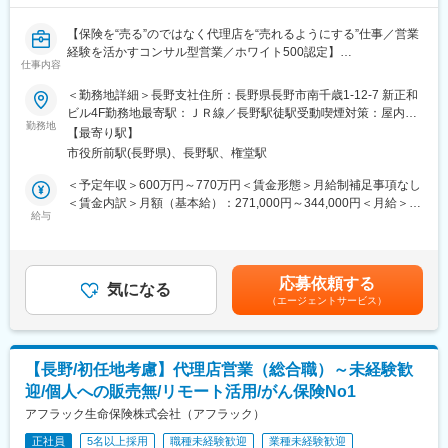
【豊富なプロジェクト】
【保険を“売る”のではなく代理店を“売れるようにする”仕事／営業
ヘルスケア全体から患者様支援できるPJTがございます。例え
経験を活かすコンサル型営業／ホワイト500認定】
ば、治療領域をカバーできる医薬品PJT、薬局の経営支援を行う
仕事内容
■業務の魅力
ファーマシーPJT、予防の領域をカバーできる医療機器PJT、ワク
代理店のスタッフなど周囲を巻き込み成果を上げていく営業力が
チンPJT等があります。
＜勤務地詳細＞長野支社住所：長野県長野市南千歳1-12-7 新正和
身につきます。
ビル4F勤務地最寄駅：ＪＲ線／長野駅徒駅受動喫煙対策：屋内全
若手のうちから、販売戦略の企画や代理店経営者に向けた提案を
【IQVIAサービシーズジャパンについて】
勤務地
面禁煙変更の範囲：本文参照
【最寄り駅】
行っていただけます。
・世界100以上の国と地域／8万人の社員が、医薬品の臨床開発～
市役所前駅(長野県)、長野駅、権堂駅
■業務内容
プロモーションに携わり、市場を流通するほぼすべての医薬品に
アフラック商品を扱う代理店がお客様により良い保険提案ができ
関与しています
＜予定年収＞600万円～770万円＜賃金形態＞月給制補足事項なし
るよう、販売促進や経営課題解決のためのコンサルティング営業
・日本においても業界トップシェアを誇り、常時100以上のPJが
＜賃金内訳＞月額（基本給）：271,000円～344,000円＜月給＞
を行っていただきます。
稼働しています
給与
271,000円～344,000円＜昇給有無＞有＜残業手当＞有＜給与補足
時には代理店の求人募集や、人材育成、マーケティングへのアプ
・多くの方が未経験から入社をしており、フォローの体制は万全
＞※賞与について：６月・12月（固定支給）、３月（決算賞与の
ローチなど保険商品の提案にとどまらないご提案をいただけま
でございますのでご安心してご応募ください
ため変動）※上記年収は所定外労働手当月30時間分を含んだ水準
す。
です。※転居を伴う場合、別途転勤手当（4万円～6万円/月）と住
応募依頼する
■業務詳細
変更の範囲：会社の定める業務
気になる
宅補助（例：6万円/月までの9割会社負担）の支給がございます。
（エージェントサービス）
・販売戦略の立案
賃金はあくまでも目安の金額であり、選考を通じて上下する可能
・商品勉強会や各種研修、販売方法指導
性があります。月給(月額)は固定手当を含めた表記です。
・代理店の課題分析・解決策の提案
・同業他社やマーケット動向の分析
【長野/初任地考慮】代理店営業（総合職）～未経験歓
・保険契約事務に関する各種業務
迎/個人への販売無/リモート活用/がん保険No1
※土日の対応について：
営業宛てに電話がかかってくることもありますが、代理店向け一
アフラック生命保険株式会社（アフラック）
次受けのコールセンターを設置しています
正社員
5名以上採用
職種未経験歓迎
業種未経験歓迎