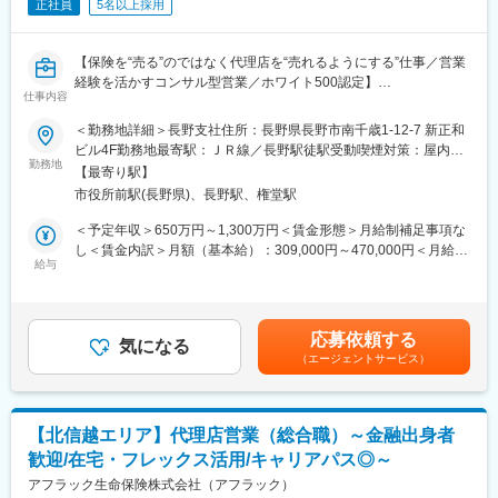
変更の範囲：本文参照
正社員
5名以上採用
15時：代理店との商談（2）
17時：帰社、事務作業、翌日の準備
18時：退社
【保険を“売る”のではなく代理店を“売れるようにする”仕事／営業
■研修制度
経験を活かすコンサル型営業／ホワイト500認定】
入社後は全体研修後、支店にて先輩社員のOJTのもとキャッチア
仕事内容
■業務内容
ップいただきます。
全国8000店以上の販売代理店や提携金融機関がお客様により良い
＜勤務地詳細＞長野支社住所：長野県長野市南千歳1-12-7 新正和
まずは先輩社員の商談への同行や、資料作成のサポートからお任
保険提案ができるよう、販売促進や経営課題解決のためのコンサ
ビル4F勤務地最寄駅：ＪＲ線／長野駅徒駅受動喫煙対策：屋内全
せします。
ルティング営業を行います。
勤務地
面禁煙変更の範囲：会社の定める事業所（リモートワーク含む）
■評価制度
【最寄り駅】
評価は「業績貢献評価」と「行動評価」に分かれています。
市役所前駅(長野県)、長野駅、権堂駅
■業務詳細
評価と報酬は連動しており、「業績貢献評価」は短期業績賞与、
・販売戦略の立案
＜予定年収＞650万円～1,300万円＜賃金形態＞月給制補足事項な
「行動評価」は給与改定に反映されます。
・商品勉強会や各種研修、販売方法指導
し＜賃金内訳＞月額（基本給）：309,000円～470,000円＜月給＞
賞与は年に3回あり、6月、12月賞与は固定ですが、3月の短期業
・代理店の課題分析・解決策の提案
給与
309,000円～470,000円＜昇給有無＞有＜残業手当＞有＜給与補足
績賞与は全社業績と個人業績で変動します。
・同業他社やマーケット動向の分析
＞※賞与について：６月・12月（固定支給）、３月（決算賞与の
賞与の総支給月数は、およそ7.2～8.5か月となります。
・保険契約事務に関する各種業務
ため変動）※上記年収は所定外労働手当月30時間分を含んだ水準
■キャリアについて
です。※転居を伴う場合、別途転勤手当（4万円～6万円/月）と住
ジョブポスティング制度や自己申告制度など一人一人が主体的に
応募依頼する
■最先端の営業支援システム
気になる
宅補助（例：6万円/月までの9割会社負担）の支給がございます。
チャレンジできる制度が整っています。実際に代理店営業から広
（エージェントサービス）
2023年12月に生成AIを活用した業務支援ツール「Aflac Assist」が
賃金はあくまでも目安の金額であり、選考を通じて上下する可能
報や商品開発、ITシステム、契約サービス部門など幅広い部門へ
本格運用開始。文章要約や社内情報の収集、マニュアル検索など
性があります。月給(月額)は固定手当を含めた表記です。
のキャリアチェンジが叶っています。
幅広い業務で活用可能。本来の業務により時間をかけられる体制
中途新卒比率及び男女比率は限りなく5:5に近く、誰にでもチャン
を模索し続けています。
スがある環境です。
【北信越エリア】代理店営業（総合職）～金融出身者
■同社の魅力
歓迎/在宅・フレックス活用/キャリアパス◎～
■1日の流れ
社員一人一人を大切にする会社で、在宅勤務やフレックスの制
9時：朝礼、チーム内での事例共有など
アフラック生命保険株式会社（アフラック）
度、転勤手当や社宅補助など働き方や福利厚生が充実していま