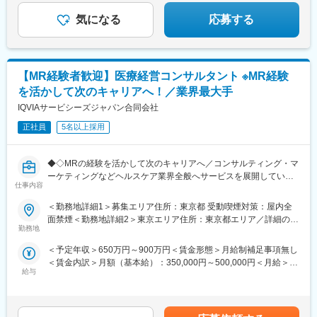
駅(沖縄県)、札幌駅、中央病院前駅、あおば通駅、六本木一丁目
駅、京王八王子駅、金手駅、西松本駅、富山駅北駅、仁愛女子高
気になる
応募する
変更の範囲：本文参照
校駅、上前津駅、新静岡駅、新浜松駅、札木駅、大阪駅、天王寺
駅前駅、四条大宮駅、神戸三宮駅(阪神)、山陽姫路駅、大雲寺前
駅、立町駅、高松築港駅、高知橋駅、県庁前駅(愛媛県)、西鉄福岡
駅、旦過駅、市役所駅(長崎県)、水道町駅、加治屋町駅、旭橋駅、
【MR経験者歓迎】医療経営コンサルタント ※MR経験
大通駅、千代台駅、青葉通一番町駅、麻布十番駅、富山駅、福井
を活かして次のキャリアへ！／業界最大手
駅、第一通り駅、東八町駅、梅田駅(地下鉄)、天王寺駅、三ノ宮
駅、清輝橋駅、県庁前駅(広島県)、高松駅(香川県)、はりまや橋
IQVIAサービシーズジャパン合同会社
駅、松山市駅、天神駅、小倉駅(福岡県)、めがね橋駅、通町筋駅、
正社員
5名以上採用
甲東中学校前駅、美栄橋駅
◆◇MRの経験を活かして次のキャリアへ／コンサルティング・マ
ーケティングなどヘルスケア業界全般へサービスを展開している
仕事内容
同社において、今までのMR経験を活かし活躍することが可能です
◆◇
＜勤務地詳細1＞募集エリア住所：東京都 受動喫煙対策：屋内全
面禁煙＜勤務地詳細2＞東京エリア住所：東京都エリア／詳細の勤
【業務詳細】
勤務地
務地は入社時に配属先のクライアントを決定し次第確定となりま
国内トップクラスのプロジェクト受託実績を誇る同社の一員とし
す。 受動喫煙対策：屋内全面禁煙＜勤務地詳細3＞大阪エリア住
＜予定年収＞650万円～900万円＜賃金形態＞月給制補足事項無し
て、これまでのMRの実績を活かし、クリニックや調剤薬局の経営
所：大阪府/クライアント先での勤務になります。 受動喫煙対策：
＜賃金内訳＞月額（基本給）：350,000円～500,000円＜月給＞
支援プロジェクトの一員として活躍します。クリニック、病院、
屋内全面禁煙変更の範囲：会社の定める事業所
給与
350,000円～500,000円＜昇給有無＞有＜残業手当＞無＜給与補足
調剤薬局がクライアントとなり、クライアントの経営課題の抽出
＞【残業手当について】管理監督者の承認の上、研究会、顧客と
～戦略立案～実行に携わり、クライアントの経営課題改善や売上
の会議等が発生する場合、別途残業手当支給する。【補足】プロ
アップに寄与します。
ジェクト稼働手当(35,000円)、外勤日当（1日1,500円／外勤3.5時
※上記のプロジェクト終了後は別の類似プロジェクトやMRプロジ