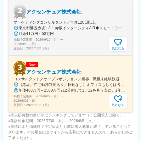
稼働しています
アクセンチュア株式会社
変更の範囲：会社の定める業務
マーケティングコンサルタント／年休120日以上
東京都港区赤坂1-8-1 赤坂インターシティAIR◆リモートワーク相談可◆当面転勤なし＜アクセス＞東京メトロ銀座線、南北線「溜池山王駅」直結東京メトロ千代田線、丸ノ内線「国会議事堂前駅」直結※変更の範囲：会社の定める事業所※受動喫煙対策：屋内全面禁煙◆ この求人のPOINT ◆￣￣V￣￣￣￣￣￣￣￣￣＃世界約78万人規模の大手基盤で安定性◎裁量大きく挑戦・成長できる環境＃土日祝休／連続5日以上の休暇取得も可能！／フルフレックス（コアタイムなし）＃各国から集結したノウハウを活用して、国内の先駆けとなる提案もできる
月給41万円～53万円
掲載予定期間：
2026/6/15（月）
〜
2026/9/13（日）
気になる
更新日：
2026/6/15（月）
New
アクセンチュア株式会社
コンサルタント／オープンポジション／業界・職種未経験歓迎
【赤坂／在宅勤務制度あり／転勤なし】オフィスもしくは各エリアのプロジェクト先オフィス：【赤坂インターシティAIR】東京都港区赤坂1-8-1 赤坂インターシティAIR ※プロジェクトにより、国内出張、海外出張の可能性があります変更の範囲：会社の定める事業所（リモートワーク含む）
年俸480万円～2500万円※12分割して1／12を月々支給。1年に1度業績賞与を支給（12月）。※残業代は別途付与します。※経験・スキルを考慮の上、当社規定により優遇します。
掲載予定期間：
2026/6/22（月）
〜
2026/8/23（日）
気になる
更新日：
2026/6/22（月）
※求人応募数の多い順にランキングしています（非公開求人は除く）。
※集計対象期間：2026/7/30（木）～2026/8/5（水）
※事情により掲載終了予定日よりも前に求人募集が終了していることもご
ざいます。その場合は当サイトから応募はできませんので、あらかじめご
了承ください。