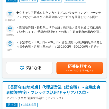
正社員
5名以上採用
職種未経験歓迎
業種未経験歓迎
◆◇キャリア形成をしたい方へ！／コンサルティング・マーケテ
ィングなどヘルスケア業界全般へサービスを展開している同社に
仕事内容
おいて、今までの経験を活かし活躍することが可能です◆◇
＜勤務地詳細＞長野県エリア住所：長野県／選考を通じて配属先
＼そもそも「IQVIA」とは？／
を決定します。 受動喫煙対策：その他（主要事業所は屋内全面禁
IQVIAはヘルスケア業界で活躍する企業様を様々な側面から支援す
勤務地
煙）変更の範囲：会社の定める事業所
る「CSO」という業界で世界最大手の企業です。今回はIQVIAの
＜予定年収＞550万円～900万円＜賃金形態＞月給制補足事項無し
事業の一つ「Provider」というポジションで、クリニックの経営
＜賃金内訳＞月額（基本給）：250,000円～500,000円＜月給＞
を支えるコンサルタント活動を行っていただきます。病院経営を
給与
250,000円～500,000円＜昇給有無＞有＜残業手当＞無＜給与補足
支える、社会貢献性と安定性を兼ね備えたお仕事です。
＞【残業手当について】管理監督者の承認の上、研究会、顧客と
の会議等が発生する場合、別途残業手当支給する。【補足】プロ
【業務詳細】
ジェクト稼働手当(35,000円)、外勤日当（1日1,500円／外勤3.5時
国内トップクラスのプロジェクト受託実績を誇る同社の一員とし
応募依頼する
気になる
間以上）■変動賞与制（6月・12月・3月）※平均実績6ヶ月分■イン
て、これまでのMSの実績を活かし、クリニックや調剤薬局の経営
（エージェントサービス）
センティブ：3月（対象者）賃金はあくまでも目安の金額であり、
支援プロジェクトの一員として活躍します。クリニック、病院、
選考を通じて上下する可能性があります。月給(月額)は固定手当を
調剤薬局がクライアントとなり、クライアントの経営課題の抽出
含めた表記です。
～戦略立案～実行に携わり、クライアントの経営課題改善や売上
【長野/初任地考慮】代理店営業（総合職）～金融出身
アップに寄与します。皆様未経験からご活躍をされているので、
ご安心してご応募ください！
者歓迎/在宅・フレックス活用/キャリアパス◎～
※上記のプロジェクト終了後は別の類似プロジェクトや研修を経た
アフラック生命保険株式会社（アフラック）
のちにMRプロジェクトへの再配属となります。ご希望や適性、受
託状況などを考慮して都度決定します。
正社員
5名以上採用