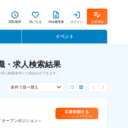
閲覧履歴
気になる
Web履歴書
ログイン
会員登録
イベント
転職イベント・転職セミナー
職・求人検索結果
転職フェア
の求人検索条件にて絞込みができます。
転職セミナー動画
条件で並べ替え
応募依頼する
（エージェントサービス）
／オープンポジション～