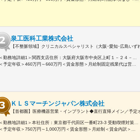
泉工医科工業株式会社
【不整脈領域】クリニカルスペシャリスト（大阪･愛知･広島いず
＜勤務地詳細1＞関西支店住所：大阪府大阪市中央区上町１－２４－２ 受動喫煙対策：屋内全面禁煙＜勤務地詳細2＞中部支店住所：愛知県名古屋市西区名西2-33-10 東芝名古屋ビル8階受動喫煙対策：屋内全面禁煙＜勤務地詳細3＞中四国支店住所：広島県広島市安佐南区西原1-3-8 受動喫煙対策：屋内全面禁煙変更の範囲：会社の定める事業所
＜予定年収＞460万円～660万円＜賃金形態＞月給制固定残業代は営業手当として支給します＜賃金内訳＞月額（基本給）：230,000円～307,000円その他固定手当/月：18,000円～28,000円固定残業手当/月：30,000円～53,000円（固定残業時間16時間0分/月）超過した時間外労働の残業手当は追加支給＜月給＞278,000円～388,000円（一律手当を含む）＜昇給有無＞有＜残業手当＞有＜給与補足＞上記年収は賞与・固定残業時間分の手当を含む金額です。提示年収は能力・経験に応じて増減する場合があります。別途対象者には管理手当や家族手当など支給その他固定手当の内訳：都市手当（2,000～5,000円／月）、住宅手当（16,000～23,000円／月※実家住～家族世帯主にて変動） 賃金はあくまでも目安の金額であり、選考を通じて上下する可能性があります。月給(月額)は固定手当を含めた表記です。
ＫＬＳマーチンジャパン株式会社
【首都圏】医療機器営業・インプラント◆直行直帰メイン／予定
＜勤務地詳細1＞本社住所：東京都千代田区一番町23-3 受動喫煙対策：屋内全面禁煙＜勤務地詳細2＞関東エリア（東京近郊担当）住所：東京都、神奈川県、千葉県、埼玉県 ※実際の勤務地については担当エリアを設定したうえで対応いただきます（直行直帰）受動喫煙対策：屋内全面禁煙変更の範囲：会社の定める事業所
＜予定年収＞750万円～1,000万円＜賃金形態＞月給制＜賃金内訳＞月額（基本給）：468,000円～625,000円＜月給＞468,000円～625,000円＜昇給有無＞有＜残業手当＞有＜給与補足＞※給与はご経験・スキルを考慮し決定いたします■昇給：年1回■賞与：年2回（会社の業績及び個人の貢献により賞与を支給）※選考過程でマネージャーポジションの場合は管理監督者扱いになります賃金はあくまでも目安の金額であり、選考を通じて上下する可能性があります。月給(月額)は固定手当を含めた表記です。