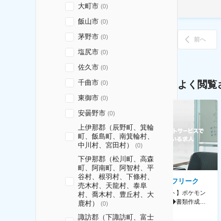
大町市
(
0
)
飯山市
(
0
)
茅野市
(
0
)
前へ
塩尻市
(
0
)
佐久市
(
0
)
千曲市
よく閲覧
(
0
)
東御市
(
0
)
安曇野市
(
0
)
上伊那郡（辰野町、箕輪
町、飯島町、南箕輪村、
中川村、宮田村）
(
0
)
下伊那郡（松川町、高森
町、阿南町、阿智村、平
谷村、根羽村、下條村、
AGC株式会社
株式会社ゲームフリーク
売木村、天龍村、泰阜
【横浜※一般職/転勤なし】庶
【庶務アシスタント】ポケモン
村、喬木村、豊丘村、大
務・事務担当～開発部材の発注
シリーズ開発企業◆書類作成・
鹿村）
(
0
)
やDXに向けたシステム利用等～
データ入力など◆年休126日・
諏訪郡（下諏訪町、富士
食事補助あり◎