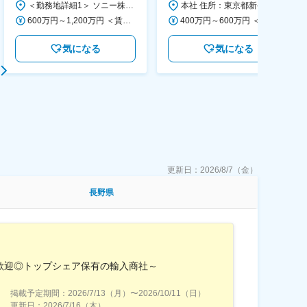
＜勤務地詳細1＞ ソニー株式会社 住所：神奈川県横浜市西区みなとみらい5-1-1 受動喫煙対策：屋内全面禁煙 ＜勤務地詳細2＞ ソニーシティ大崎 住所：東京都品川区大崎2-10-1 勤務地最寄駅：JR線／大崎駅 受動喫煙対策：屋内全面禁煙 変更の範囲：会社の定める事業所（リモートワーク含む）
本社 住所：東京都新宿区西新宿6丁目22-1 新宿スクエアタワー B1階 勤務地最寄駅：東京メトロ丸ノ内線／西新宿駅 受動喫煙対策：屋内全面禁煙 変更の範囲：会社の定める事業所（リモートワーク含む）
600万円～1,200万円 ＜賃金形態＞ 月給制 ＜賃金内訳＞ 月額（基本給）：350,000円～500,000円 ＜月給＞ 350,000円～500,000円 ＜昇給有無＞ 有 ＜残業手当＞ 有 ＜給与補足＞ ※年収は経験や能力を考慮の上、当社規定により決定します。 賃金はあくまでも目安の金額であり、選考を通じて上下する可能性があります。 月給(月額)は固定手当を含めた表記です。
400万円～600万円 ＜賃金形態＞ 月給制 経験・能力を考慮の上、優遇いたします。 ＜賃金内訳＞ 月額（基本給）：300,000円～450,000円 ＜月給＞ 300,000円～450,000円 ＜昇給有無＞ 有 ＜残業手当＞ 有 ＜給与補足＞ ・賞与実績：年2回 ・昇給：年1回 ※半年毎に評価を行い、評価が高ければ年齢に関係なく昇給・昇格していきます。創造性の高い人・新しいことにチャレンジした人が高い評価を得られます。 賃金はあくまでも目安の金額であり、選考を通じて上下する可能性があります。 月給(月額)は固定手当を含めた表記です。
気になる
気になる
更新日：
2026/8/7（金）
長野県
歓迎◎トップシェア保有の輸入商社～
掲載予定期間：
2026/7/13（月）
〜
2026/10/11（日）
更新日：
2026/7/16（木）