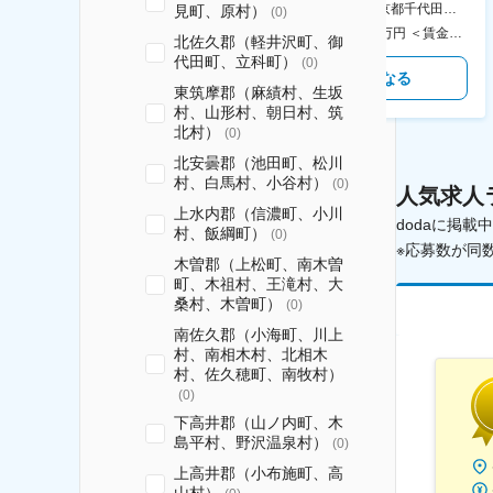
AGC横浜テクニカルセンター 住所：神奈川県横浜市鶴見区末広町1-1 勤務地最寄駅：JR線／弁天橋駅 受動喫煙対策：敷地内喫煙可能場所あり 変更の範囲：無
本社 住所：東京都千代田区神田錦町2-2-1 KANDASQUARE 受動喫煙対策：屋内全面禁煙 変更の範囲：会社の定める事業所
見町、原村）
(
0
)
400万円～550万円 ＜賃金形態＞ 月給制 固定給＋業績給 ＜賃金内訳＞ 月額（基本給）：230,000円～280,000円 ＜月給＞ 230,000円～280,000円 ＜昇給有無＞ 有 ＜残業手当＞ 有 ＜給与補足＞ ※上記はあくまで最低保証額です。実際にはこれまでの経験やスキルを考慮の上、決定します。 年収には残業代は含めておりません。 ■昇給：年1回 ■賞与：年2回 賃金はあくまでも目安の金額であり、選考を通じて上下する可能性があります。 月給(月額)は固定手当を含めた表記です。
350万円～500万円 ＜賃金形態＞ 月給制 ＜賃金内訳＞ 月額（基本給）：215,000円～307,000円 固定残業手当/月：76,700円～110,000円（固定残業時間45時間0分/月） 超過した時間外労働の残業手当は追加支給 ＜月給＞ 291,700円～417,000円（一律手当を含む） ＜昇給有無＞ 有 ＜残業手当＞ 有 ＜給与補足＞ ※経験・能力を考慮の上、年齢に関わりなく当社規定により優遇します。 賃金はあくまでも目安の金額であり、選考を通じて上下する可能性があります。 月給(月額)は固定手当を含めた表記です。
北佐久郡（軽井沢町、御
代田町、立科町）
(
0
)
気になる
気になる
東筑摩郡（麻績村、生坂
村、山形村、朝日村、筑
北村）
(
0
)
北安曇郡（池田町、松川
村、白馬村、小谷村）
(
0
)
人気求人
上水内郡（信濃町、小川
dodaに掲
村、飯綱町）
(
0
)
※応募数が同
木曽郡（上松町、南木曽
町、木祖村、王滝村、大
桑村、木曽町）
(
0
)
南佐久郡（小海町、川上
村、南相木村、北相木
村、佐久穂町、南牧村）
(
0
)
下高井郡（山ノ内町、木
島平村、野沢温泉村）
(
0
)
上高井郡（小布施町、高