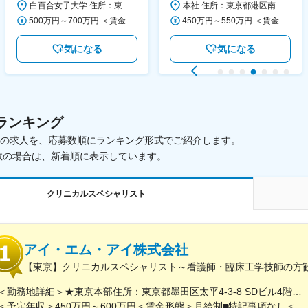
白百合女子大学 住所：東京都調布市緑ヶ丘1-25 勤務地最寄駅：京王線／仙川駅 受動喫煙対策：屋内全面禁煙 変更の範囲：会社の定める事業所
本社 住所：東京都港区南青山6-10-11 ウェスレーセンター3F 勤務地最寄駅：地下鉄各線／表参道駅 受動喫煙対策：屋内全面禁煙 変更の範囲：会社の定める事業所（リモートワーク含む）
◆正職員登用前提
500万円～700万円 ＜賃金形態＞ 月給制 ＜賃金内訳＞ 月額（基本給）：280,000円～430,000円 ＜月給＞ 280,000円～430,000円 ＜昇給有無＞ 有 ＜残業手当＞ 有 ＜給与補足＞ ※年齢・過去の経験に基づき、本学規定に合わせ決定 【残業手当】有 /残業時間に応じて全額支給（※想定年収に含む） 【各種手当】扶養手当/住宅手当/通勤手当 等 【賞与】年2回（6月、12月） 【昇給】年1回（4月） 賃金はあくまでも目安の金額であり、選考を通じて上下する可能性があります。 月給(月額)は固定手当を含めた表記です。
450万円～550万円 ＜賃金形態＞ 月給制 ＜賃金内訳＞ 月額（基本給）：340,000円～420,000円 ＜月給＞ 340,000円～420,000円 ＜昇給有無＞ 有 ＜残業手当＞ 有 ＜給与補足＞ ※能力・経験によって決定します。 ■賞与あり（業績評価に応じて支給） 賃金はあくまでも目安の金額であり、選考を通じて上下する可能性があります。 月給(月額)は固定手当を含めた表記です。
気になる
気になる
ランキング
載中の求人を、応募数順にランキング形式でご紹介します。
数の場合は、新着順に表示しています。
クリニカルスペシャリスト
アイ・エム・アイ株式会社
【東京】クリニカルスペシャリスト～看護師・臨床工学技師の方
＜勤務地詳細＞★東京本部住所：東京都墨田区太平4-3-8 SDビル4階勤務地最寄駅：JR/東京メトロ線／錦糸町駅受動喫煙対策：屋内全面禁煙変更の範囲：会社の定める事業所
＜予定年収＞450万円～600万円＜賃金形態＞月給制■特記事項なし＜賃金内訳＞月額（基本給）：260,000円～350,000円＜月給＞260,000円～350,000円＜昇給有無＞有＜残業手当＞有＜給与補足＞予定年収は選考を通じて前後する可能性がございます。■昇給：年1回（7月）■賞与：年2回（6月・12月）※2024年実績4.8ヶ月■残業・休日出勤手当：実働支給■資格手当：看護師、薬剤師、臨床工学技士、臨床検査技師、ME1.2種賃金はあくまでも目安の金額であり、選考を通じて上下する可能性があります。月給(月額)は固定手当を含めた表記です。