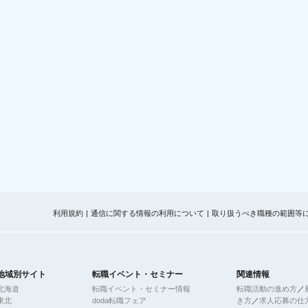
利用規約
通信に関する情報の利用について
取り扱うべき職種の範囲等
地域別サイト
転職イベント・セミナー
関連情報
北海道
転職イベント・セミナー情報
転職活動の進め方
／
東北
doda転職フェア
き方
／
求人応募の仕