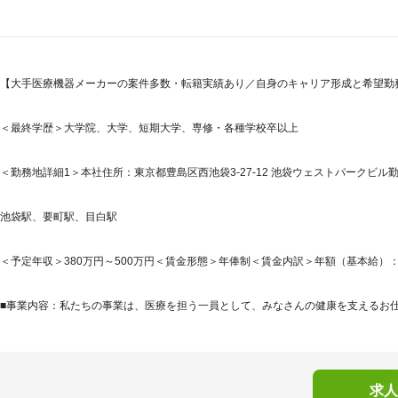
【大手医療機器メーカーの案件多数・転籍実績あり／自身のキャリア形成と希望勤
＜最終学歴＞大学院、大学、短期大学、専修・各種学校卒以上
＜勤務地詳細1＞本社住所：東京都豊島区西池袋3-27-12 池袋ウェストパークビル勤
池袋駅、要町駅、目白駅
＜予定年収＞380万円～500万円＜賃金形態＞年俸制＜賃金内訳＞年額（基本給）：3,800,
■事業内容：私たちの事業は、医療を担う一員として、みなさんの健康を支えるお仕事
求人