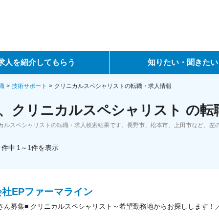
求人を紹介してもらう
知りたい・聞きたい
ントサービス
転職ノウハウ
職
技術サポート
クリニカルスペシャリストの転職・求人情報
、クリニカルスペシャリスト の転
サービス
データで見る転職
カルスペシャリストの転職・求人検索結果です。長野市、松本市、上田市など、左
ーエージェントサービス
コラム・インタビュー
件中
1～1
件
を表示
転職Q&A
会社EPファーマライン
さん募集■ クリニカルスペシャリスト～希望勤務地からお探しします！