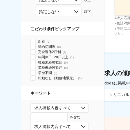
指定しない
以上
指定しない
以下
※求人応
※集計対象期
※事情に
こだわり条件ピックアップ
さい。
新着
(
0
)
締め切間近
(
0
)
完全週休2日制
(
1
)
年間休日120日以上
(
1
)
職種未経験歓迎
(
0
)
業種未経験歓迎
(
0
)
求人の傾
学歴不問
(
0
)
転勤なし（勤務地限定）
(
0
)
dodaに掲
キーワード
クリニカル
求人掲載内容すべて
を含む
求人掲載内容すべて