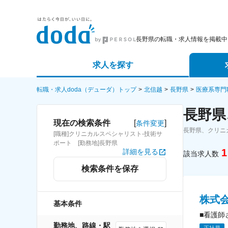
長野県の転職・求人情報を掲載中
求人を探す
詳細条件から探す
エージェ
転職・求人doda（デューダ）トップ
北信越
長野県
医療系専門
長野県
新着求人から探す
スカウト
[
]
現在の検索条件
条件変更
長野県、クリニ
[職種]クリニカルスペシャリスト-技術サ
求人特集から探す
パートナ
ポート [勤務地]長野県
1
詳細を見る
該当求人数
検索条件を保存
株式
基本条件
■看護師
勤務地、路線・駅
正社員