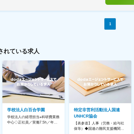
1
されている求人
学校法人白百合学園
特定非営利活動法人国連
UNHCR協会
学校法人の経理担当※科研費業務
中心◇正社員／実働7.5h／年休
【表参道】人事（労務・給与社
130日／1881年創立の伝統女子
保等）◆国連の難民支援機関の
大学
活動を支える日本公式支援窓口