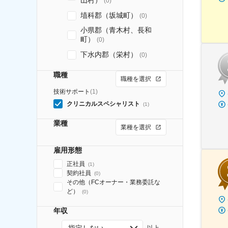
山村）
(
0
)
埴科郡（坂城町）
(
0
)
小県郡（青木村、長和
町）
(
0
)
下水内郡（栄村）
(
0
)
職種
職種を選択
技術サポート
(
1
)
クリニカルスペシャリスト
(
1
)
業種
業種を選択
雇用形態
正社員
(
1
)
契約社員
(
0
)
その他（FCオーナー・業務委託な
ど）
(
0
)
年収