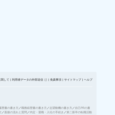
に関して
利用者データの外部送信
免責事項
サイトマップ
ヘルプ
履歴書の書き方
／
職務経歴書の書き方
／
志望動機の書き方
／
自己PRの書
方
／
面接の流れと質問
／
内定・退職・入社の手続き
／
第二新卒の転職活動