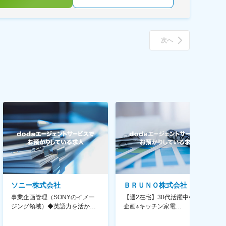
次へ
ソニー株式会社
ＢＲＵＮＯ株式会社
事業企画管理（SONYのイメー
【週2在宅】30代活躍中◆商品
ジング領域）◆英語力を活か
企画※キッチン家電
す/CFO管轄＃SECCFO0027
◆「BRUNO」新商品の企画／企
画～調達／働き方◎