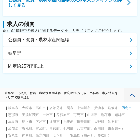
しく見る
求人の傾向
dodaに掲載中の求人に関するデータを、カテゴリごとにご紹介します。
公務員・教員・農林水産関連職
岐阜県
固定給25万円以上
岐阜県、公務員・教員・農林水産関連職、固定給25万円以上の転職・求人情報を
エリアで絞り込む
岐阜市
大垣市
高山市
多治見市
関市
中津川市
美濃市
瑞浪市
羽島市
恵那市
美濃加茂市
土岐市
各務原市
可児市
山県市
瑞穂市
飛騨市
本巣市
郡上市
下呂市
海津市
揖斐郡（揖斐川町、大野町、池田町）
加茂郡（坂祝町、富加町、川辺町、七宗町、八百津町、白川町、東白川村）
安八郡（神戸町、輪之内町、安八町）
羽島郡（岐南町、笠松町）