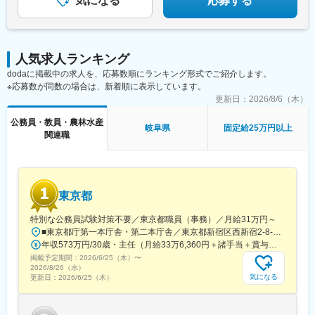
気になる
応募する
変更の範囲：本文参照
人気求人ランキング
dodaに掲載中の求人を、応募数順にランキング形式でご紹介します。
※応募数が同数の場合は、新着順に表示しています。
更新日：
2026/8/6（木）
公務員・教員・農林水産
岐阜県
固定給25万円以上
関連職
東京都
特別な公務員試験対策不要／東京都職員（事務）／月給31万円～
■東京都庁第一本庁舎・第二本庁舎／東京都新宿区西新宿2-8-1 ※東京都庁本庁舎のほか、都内の出先事業所などに配属される場合があります。 ※配属される部署によってリモートワークの相談も可能です。 ◎アクセス・「JR新宿駅」（西口から徒歩約10分）・都営地下鉄大江戸線「都庁前駅」・新宿駅西口（地下バスのりば）から都営バス（都庁循環）「都庁第一本庁舎」、「都庁第二本庁舎」、「都議会議事堂」下車・JR新宿駅西改札「新宿駅西口」バス停から「西参道方面」行きの新宿WEバス乗車、「新宿ワシントンホテル前」下車※禁煙対策：敷地内禁煙
年収573万円/30歳・主任（月給33万6,360円＋諸手当＋賞与） 年収694万円/35歳・課長代理（月給40万3,560円＋諸手当＋賞与）
掲載予定期間：
2026/6/25（木）
〜
2026/8/26（水）
気になる
更新日：
2026/6/25（木）