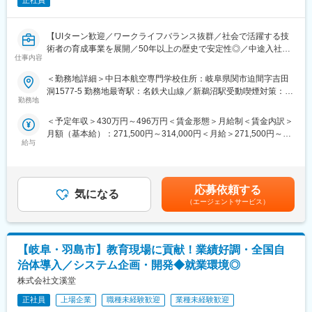
正社員
【UIターン歓迎／ワークライフバランス抜群／社会で活躍する技
術者の育成事業を展開／50年以上の歴史で安定性◎／中途入社多
仕事内容
数／安定した職場で長く活躍したい方におすすめ】
＜勤務地詳細＞中日本航空専門学校住所：岐阜県関市迫間字吉田
■業務内容：
洞1577-5 勤務地最寄駅：名鉄犬山線／新鵜沼駅受動喫煙対策：敷
・「航空電子」「ロボット」「ドローン」を学ぶことができる航
勤務地
地内全面禁煙変更の範囲：会社の定める事業所
空ロボティクス科において、教員として以下の業務を担当してい
＜予定年収＞430万円～496万円＜賃金形態＞月給制＜賃金内訳＞
ただきます。
月額（基本給）：271,500円～314,000円＜月給＞271,500円～
給与
314,000円＜昇給有無＞有＜残業手当＞有＜給与補足＞【賞
■業務詳細：
与】：年2回（7月、12月）【昇給】：年1回賃金はあくまでも目
・専門科目等の教育への従事
安の金額であり、選考を通じて上下する可能性があります。月給
・担任業務、学生指導
(月額)は固定手当を含めた表記です。
・学生募集活動
応募依頼する
気になる
・学科運営に関わる諸業務
（エージェントサービス）
■組織構成：
・学科長1名、学科長補佐1名、教授1名、講師1名
【岐阜・羽島市】教育現場に貢献！業績好調・全国自
■当ポジションの魅力：
治体導入／システム企画・開発◆就業環境◎
・本学科では、ロボットと航空の両分野を学ぶことで、航空業界
株式会社文溪堂
のみならず幅広い産業のロボティクス化に対応できる人材を育成
しています。教育を通じてその実現に貢献していただきます。
正社員
上場企業
職種未経験歓迎
業種未経験歓迎