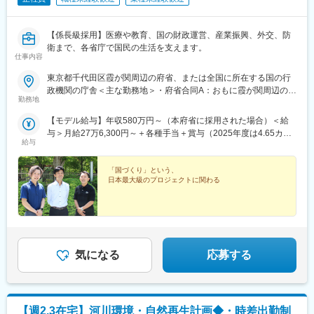
・｢100％売場主導」を徹底しており、本部を介さず、自分（チー
フ）の裁量・意向で商品を買付け、仕入れ、価格を決め、売場作
り、商談、販促活動、他商品開発・社員採用・経営管理等も担当
【係長級採用】医療や教育、国の財政運営、産業振興、外交、防
していただきます。
衛まで、各省庁で国民の生活を支えます。
仕事内容
・食のテーマパークを目標に掲げ、最小単位の経営者として販売
戦略、商品開発、売り場作りまでを裁量もって行っていただきま
東京都千代田区霞が関周辺の府省、または全国に所在する国の行
す。
政機関の庁舎＜主な勤務地＞・府省合同A：おもに霞が関周辺の本
・プライベートブランド商品の企画開発も手がけることも可能で
勤務地
府省・府省合同B：本府省を含む全国の行政機関・国税庁（国税
す。メーカーや本部での商品開発でない為、お客様に一番近い距
局、国税事務所）※職務により、全国および海外での活躍のチャン
【モデル給与】年収580万円～（本府省に採用された場合）＜給
離で、商品を開発し、喜ばれる様子を間近に見られる仕事ができ
スもあります※就業場所の変更の範囲：各府省の定める場所
与＞月給27万6,300円～＋各種手当＋賞与（2025年度は4.65カ月
ます。
給与
分）採用時の俸給月額（いわゆる基本給）は、採用された方の経
・「2031年までにグループ売上2兆円」という大きな目標を掲げ
験年数と同程度の経験年数を有する国家公務員が受ける俸給月額
ております。
との均衡を考慮して決定します ※支給要件を満たした場合は、次
「国づくり」という、
日本最大級のプロジェクトに関わる
のような諸手当が支給されます。└地域手当、本府省業務調整手
■キャリアパス
当、通勤手当、住居手当、扶養手当、超過勤務手当 など※俸給月
・実力主義の評価制度のため年齢に関わらず実力次第で早期にキ
額等は2026年４月１日現在の「一般職の職員の給与に関する法
ャリア＆年収アップが可能です。
律」の規定によるものです
※チーフ候補として入社した場合は、最短2～3ヶ月/平均10～12ヶ
月にて、チーフへ昇格することが可能です。その後は、部長・本
部長（最年少28歳で部長就任事例有）やグループ会社役員・社長
気になる
応募する
（最年少34歳で代表就任事例有）を目指すことができます。
※チーフ最高実績年収：1000万円以上／チーフ以上平均年収：700
万円以上
【週2.3在宅】河川環境・自然再生計画◆・時差出勤制
（平均年齢：32歳）