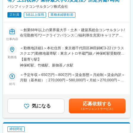
パシフィックコンサルタンツ株式会社
■働く環境：
（1）長期的に働き続けられる環境
正社員
5名以上採用
業種未経験歓迎
働きがいを感じながら、能力を100％発揮し成果をあげることが
できるよう、多様な働き方の推進・定着を強化。
～創業68年以上の業界最大手・土木・建築系総合コンサルタント/
（2）在宅勤務可（週に2～3回程度）
在宅勤務可/ワークライフバランス〇/福利厚生充実/キャリアアッ
在宅勤務、サテライトオフィスの他に、移動時間の有効活用を目
仕事内容
プ、就業環境改善が見込める魅力案件～
的として、モバイルワークを活用しています。
（3）時差出勤制度
＜勤務地詳細1＞本社住所：東京都千代田区神田錦町3-22 (テラス
■業務内容：
オフィスへの出社、テレワークを問わず、時差出勤制度を取り入
スクエア)勤務地最寄駅：東京メトロ半蔵門線／神保町駅受動喫煙
業界最大手・土木・建築系総合コンサルタントである当社にて、
れています。社員は、始業時刻を5:00～11:00の間で選択できま
勤務地
対策：屋内全面禁煙＜勤務地詳細2＞全国事業所のいずれか住所：
【最寄り駅】
国内外の官公庁・民間企業に対して案件獲得に向けた提案型営業
す。
47都道府県 受動喫煙対策：屋内全面禁煙変更の範囲：本文参照
神保町駅、竹橋駅、新御茶ノ水駅
を担当いただきます。
（4）ワークライフバランス
官公庁8割、民間2割の割合ですが、今後民間の割合も増やしてい
毎週水曜日はノー残業デーです。同業他社にも働きかけを行い、
＜予定年収＞650万円～800万円＜賃金形態＞月給制＜賃金内訳＞
く方針です。
年に2回の業界一斉ノー残業デーも主導しています。
月額（基本給）：270,000円～580,000円＜月給＞270,000円～
給与
580,000円＜昇給有無＞有＜残業手当＞有＜給与補足＞■昇給：年
■業務詳細：
■企業魅力
1回（10月）の評価による■賞与：年2回（6月・12月）※賞与は業
マーケティング業務
国内外に貢献する業界シェアトップクラスの「技術・知識集団」
績連動、入社日により在籍期間按分あり賃金はあくまでも目安の
└ 業界動向・市場ニーズの調査、営業情報の収集・分析
であり、68年以上の歴史を有する土木・建築系総合コンサルタン
金額であり、選考を通じて上下する可能性があります。月給(月額)
応募依頼する
市場分析・管理
ト業界のリーディングカンパニー。
気になる
は固定手当を含めた表記です。
（エージェントサービス）
└ 顧客データや競合情報を分析し、戦略立案を支援
都市・地域計画、環境、道路、鉄道、河川、上下水道、港湾、空
新規顧客開拓
港、建築、福祉、情報、PFI、NPM、防災等の社会資本整備、維
└ アプローチ先の選定、提案活動、営業機会の創出
持管理に、卓越した技術と柔軟な頭脳をもって応え、日本経済の
既存顧客対応
発展に伴い多くのプロジェクトに携わってきました。
締切間近
└ 取引先との関係構築、ニーズ把握、フォロー対応