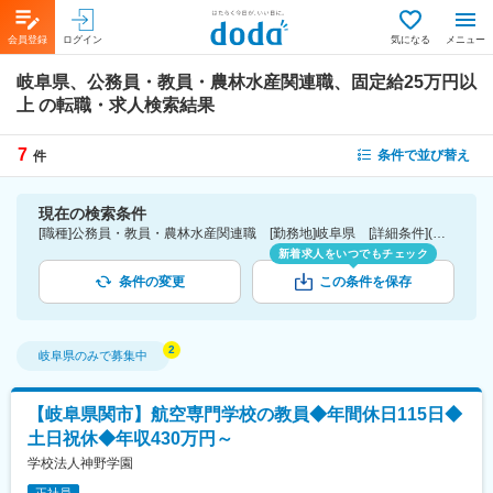
会員登録
ログイン
気になる
メニュー
岐阜県、公務員・教員・農林水産関連職、固定給25万円以
上
の転職・求人検索結果
7
条件で並び替え
件
現在の検索条件
[職種]公務員・教員・農林水産関連職 [勤務地]岐阜県 [詳細条件](待遇・福利厚生)固定給25万円以上
新着求人をいつでもチェック
条件の変更
この条件を保存
岐阜県
のみで募集中
【岐阜県関市】航空専門学校の教員◆年間休日115日◆
土日祝休◆年収430万円～
学校法人神野学園