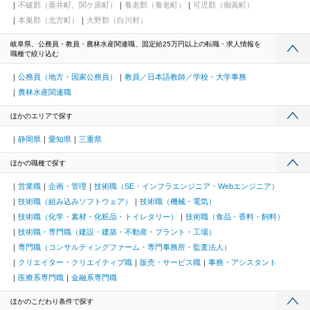
不破郡（垂井町、関ケ原町）
養老郡（養老町）
可児郡（御嵩町）
本巣郡（北方町）
大野郡（白川村）
岐阜県、公務員・教員・農林水産関連職、固定給25万円以上の転職・求人情報を
職種で絞り込む
公務員（地方・国家公務員）
教員／日本語教師／学校・大学事務
農林水産関連職
ほかのエリアで探す
静岡県
愛知県
三重県
ほかの職種で探す
営業職
企画・管理
技術職（SE・インフラエンジニア・Webエンジニア）
技術職（組み込みソフトウェア）
技術職（機械・電気）
技術職（化学・素材・化粧品・トイレタリー）
技術職（食品・香料・飼料）
技術職・専門職（建設・建築・不動産・プラント・工場）
専門職（コンサルティングファーム・専門事務所・監査法人）
クリエイター・クリエイティブ職
販売・サービス職
事務・アシスタント
医療系専門職
金融系専門職
ほかのこだわり条件で探す