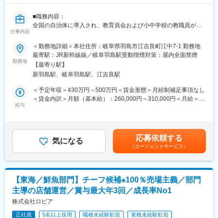
■学校法人神野学園の特徴：
■職務内容：
◇「自動車」「医療」「航空」の日本にとって必要とされる3つの
全国の自治体に導入され、教育員会および小中学校の教職員が利
専門分野に特化した教育機関を設立し、各業界で活躍できる意欲
仕事内容
用する統合型校務支援システム「Te-Comp@ss」、児童・生徒の
と好奇心にあふれた学生を育成・指導。技術者としてのスキルだ
心のケア図るシステム「ここタン」、学校の教職員や児童生徒、
けでなく、人間力が求められるこの時代、本学では「技術者たる
＜勤務地詳細＞本社住所：岐阜県羽島市江吉良町江中7-1 勤務地
保護者の皆様をつなぐ連絡帳システム「スマート連絡帳」など自
前に良き人間たれ」の建学の精神に基づき、より質の高い技術者
最寄駅：JR新幹線線／岐阜羽島駅受動喫煙対策：屋内全面禁煙
社製品の企画、一部システムのサーバー・ネットワーク設計、導
の養成を推進しています。
勤務地
【最寄り駅】
入、運用保守をご経歴に合わせてお任せします。
新羽島駅、岐阜羽島駅、江吉良駅
変更の範囲：会社の定める業務
■職務の特徴：
＜予定年収＞430万円～500万円＜賃金形態＞月給制補足事項なし
教育現場におけるDXの推進は、先生方の業務負担軽減に寄与する
＜賃金内訳＞月額（基本給）：260,000円～310,000円＜月給＞
だけでなく、その軽減によって生まれた時間が、先生方の子ども
給与
260,000円～310,000円＜昇給有無＞有＜残業手当＞有＜給与補足
たちと向き合う時間につながります。社内組織としても、そのDX
＞■昇給：年1回（4月）■賞与：年2回（6月、12月）賃金はあくま
を推進する新しいサービスを企画・提案する体制が整い、より良
でも目安の金額であり、選考を通じて上下する可能性がありま
いサービスを企画、提供することによって未来を担う子どもたち
す。月給(月額)は固定手当を含めた表記です。
応募依頼する
の育成をお手伝いすることができ、教育に広く貢献できる夢のあ
気になる
（エージェントサービス）
る職務となっています。
■具体的な仕事内容：
新たなサービスの企画、委託先開発会社/自治体との仕様検討/調整
【東海／鮮魚部門】チーフ候補※100％売場主義／部門
※１、自治体/学校のサポート、問い合わせに対する調査/対応、シ
主導の店舗運営／賞与最大年3回／成長率No1
ステムの導入、サーバー/ネットワークの調達※２
※1：実際の開発業務は外部の開発会社へ委託しております。
株式会社ロピア
※2：基本的な設定は調達先へ委託しております。
正社員
5名以上採用
職種未経験歓迎
業種未経験歓迎