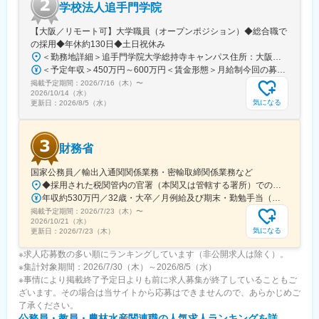
学校法人追手門学院
【大阪／リモート可】大学職員（オープンポジション）◆総合職で
の採用◆年休約130日◆土日祝休み
＜勤務地詳細＞追手門学院大学総持寺キャンパス住所：大阪府茨木市太田東芝町1-1 受動喫煙対策：屋内全面禁煙変更の範囲：会社の定める事業所
＜予定年収＞450万円～600万円＜賃金形態＞月給制今回の募集における初年度の最低保証額です。経験年数によって決定します。＜賃金内訳＞月額（基本給）：262,900円～328,700円＜月給＞262,900円～328,700円＜昇給有無＞有＜残業手当＞有＜給与補足＞年収は賞与込(※残業代は含まれていません。)賞与は今年度実績で年間5ヶ月分支給されています。賃金はあくまでも目安の金額であり、選考を通じて上下する可能性があります。月給(月額)は固定手当を含めた表記です。
掲載予定期間：
2026/7/16（木）
〜
2026/10/14（水）
気になる
更新日：
2026/8/5（水）
財務省
国家公務員／輸出入通関関係業務・密輸取締関係業務など
◆採用された税関管内の官署（本関又は管轄する署所）での勤務となります。採用後は、他の官署に転勤（含、住居を異にする転勤）することもあります。【参考】税関の管轄区域https://www.customs.go.jp/zeikan/zeikan-kankatsu.pdf【各税関の本関（本部）の所在地】・函館税関本関（北海道函館市海岸町24-4）・東京税関本関（東京都江東区青海2-7-11）・横浜税関本関（神奈川県横浜市中区海岸通1-1）・名古屋税関本関（愛知県名古屋市港区入船2-3-12）・大阪税関本関（大阪府大阪市港区築港4-10-3）・神戸税関本関（兵庫県神戸市中央区新港町12-1）・門司税関本関（福岡県北九州市門司区西海岸町1-3-10）・長崎税関本関（長崎県長崎市出島町1-36）・沖縄地区税関本関（沖縄県那覇市おもろまち2-1-1 6F）
年収約530万円／32歳・大卒／月例給及び期末・勤勉手当（東京都特別区勤務） ※上記モデル例は、参考であり、個人の経歴や業務内容等を踏まえての算定
掲載予定期間：
2026/7/23（木）
〜
2026/10/21（水）
気になる
更新日：
2026/7/23（木）
※求人応募数の多い順にランキングしています（非公開求人は除く）。
※集計対象期間：2026/7/30（木）～2026/8/5（水）
※事情により掲載終了予定日よりも前に求人募集が終了していることもご
ざいます。その場合は当サイトから応募はできませんので、あらかじめご
了承ください。
公務員・教員・農林水産関連職
の人気求人ランキングを詳