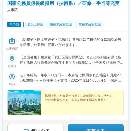
国家公務員係長級採用（技術系）／研修・手当等充実
変更の範囲：会社の定める業務
■働く環境：
人事院
（1）長期的に働き続けられる環境
働きがいを感じながら、能力を100％発揮し成果をあげることが
その他
5名以上採用
職種未経験歓迎
業種未経験歓迎
できるよう、多様な働き方の推進・定着を強化。
（2）在宅勤務可（週に2～3回程度）
在宅勤務、サテライトオフィスの他に、移動時間の有効活用を目
【総務省・国土交通省・気象庁】各省庁にて技術的な知識や経験
的として、モバイルワークを活用しています。
を活用した業務に従事いただきます。
（3）時差出勤制度
仕事内容
オフィスへの出社、テレワークを問わず、時差出勤制度を取り入
れています。社員は、始業時刻を5:00～11:00の間で選択できま
【全国募集】東京都千代田区霞が関周辺、または各都道府県に所
す。
在する国の行政機関が所在する庁舎※職務により全国及び海外での
勤務地
（4）ワークライフバランス
活躍のチャンスもあります。＜勤務地例＞■総務省：総合通信局
毎週水曜日はノー残業デーです。同業他社にも働きかけを行い、
（北海道・東北・関東・信越・東海・近畿・九州）■国土交通
モデル給与：年収580万円～（本府省に採用された場合）月給27
年に2回の業界一斉ノー残業デーも主導しています。
省： 本省区分／国土交通省本省 地方整備局・北海道開発局区
万6,300円～＋各種手当＋賞与（2025年度は4.65カ月分）採用時
分／地方整備局管内（東北・関東・北陸・中部・近畿・中国・四
給与
の俸給月額（いわゆる基本給）は、採用された方の経験年数と同
■企業魅力
国・九州）または北海道開発局管内■気象庁：気象庁本庁または気
程度の経験年数を有する国家公務員が受ける俸給月額との均衡を
国内外に貢献する業界シェアトップクラスの「技術・知識集団」
象衛星センター、管区気象台（札幌、仙台、東京、大阪、福
考慮して決定します。※地域手当、本府省業務調整手当、通勤手
民間で培った知見と技術を、次は国づくりに活かす。
であり、68年以上の歴史を有する土木・建築系総合コンサルタン
岡）、沖縄気象台、地方気象台または測候所※就業場所の変更の範
社会の根幹を支え、未来を動かす国家公務員へ。
当、住居手当、扶養手当、超過勤務手当 等※2026年４月１日現在
ト業界のリーディングカンパニー。
囲：各府省の定める場所
の「一般職の職員の給与に関する法律」の規定によるものです。
都市・地域計画、環境、道路、鉄道、河川、上下水道、港湾、空
港、建築、福祉、情報、PFI、NPM、防災等の社会資本整備、維
持管理に、卓越した技術と柔軟な頭脳をもって応え、日本経済の
発展に伴い多くのプロジェクトに携わってきました。