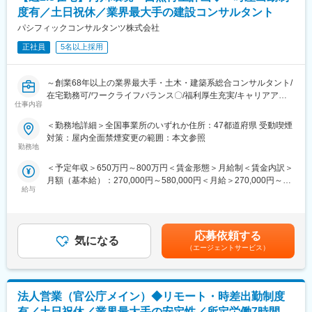
度有／土日祝休／業界最大手の建設コンサルタント
変更の範囲：会社の定める業務
パシフィックコンサルタンツ株式会社
正社員
5名以上採用
～創業68年以上の業界最大手・土木・建築系総合コンサルタント/
在宅勤務可/ワークライフバランス〇/福利厚生充実/キャリアアッ
仕事内容
プ、就業環境改善が見込める魅力案件～
＜勤務地詳細＞全国事業所のいずれか住所：47都道府県 受動喫煙
■業務内容：
対策：屋内全面禁煙変更の範囲：本文参照
業界最大手・土木・建築系総合コンサルタントである当社にて、
勤務地
河川環境の生物・生態系調査及び自然再生計画を担当いただきま
＜予定年収＞650万円～800万円＜賃金形態＞月給制＜賃金内訳＞
す。
月額（基本給）：270,000円～580,000円＜月給＞270,000円～
給与
580,000円＜昇給有無＞有＜残業手当＞有＜給与補足＞■昇給：年
■ 業務内容
1回（10月）の評価による■賞与：年2回（6月・12月）※賞与は業
河川環境の生物・生態系調査及び自然再生計画の策定・実装
績連動、入社日により在籍期間按分あり賃金はあくまでも目安の
河川環境定量評価
金額であり、選考を通じて上下する可能性があります。月給(月額)
森林・里山・沿岸域（藻場等）の自然再生に係わる調査・分析・
応募依頼する
気になる
は固定手当を含めた表記です。
計画策定・実装
（エージェントサービス）
グリーンインフラ等NbS計画策定・実装支援
ESGを背景とした企業の30 by 30貢献や自然系クレジットの創出
等支援
法人営業（官公庁メイン）◆リモート・時差出勤制度
これらのガイドライン作成や生物多様性地域戦略策定等政策支援
生物多様性価値評価等に係る研究・技術開発
有／土日祝休／業界最大手の安定性／所定労働7時間