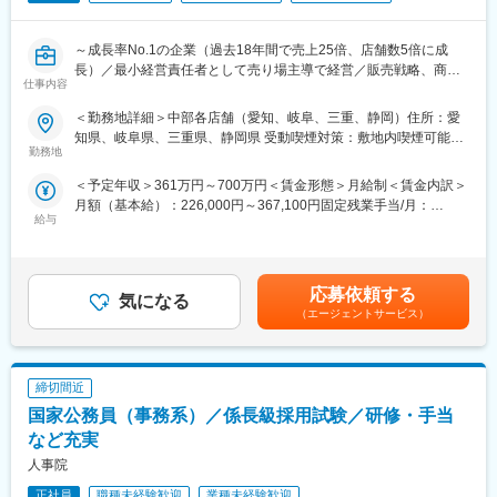
■組織構成：
文教ソリューション部企画課は、９名で構成されています。
～成長率No.1の企業（過去18年間で売上25倍、店舗数5倍に成
内７名が20代後半から30代前半の若い部署となっています。
長）／最小経営責任者として売り場主導で経営／販売戦略、商品
仕事内容
開発、売り場作りまで担当／1,000万円プレイヤーのチーフも在籍
■当社の魅力：
～
＜勤務地詳細＞中部各店舗（愛知、岐阜、三重、静岡）住所：愛
◇業績好調◇
知県、岐阜県、三重県、静岡県 受動喫煙対策：敷地内喫煙可能場
効果的にデジタルデータを活用し、基礎・基本 の定着や活用する
■概要：
勤務地
所あり変更の範囲：会社の定める事業所
力の育成と評価を念頭におき、教師の負担軽減にも配慮しながら
・愛知県（名古屋市、半田市、岡崎市）、岐阜県（岐阜市、本巣
教育現場のニーズに応えた改訂を行っております。近年のGIGAス
＜予定年収＞361万円～700万円＜賃金形態＞月給制＜賃金内訳＞
市、可児市、多治見市）、三重県（桑名市）、静岡県（浜松市）
クール構想では、端末を活用して生徒一人ひとりに個別最適な学
月額（基本給）：226,000円～367,100円固定残業手当/月：
のいずれかの店舗にて、鮮魚事業部のチーフまたは、チーフ候補
びを得られること、創造性を育む教育ICT環境の実現が求められて
給与
58,200円～94,000円（固定残業時間35時間0分/月）超過した時間
をお任せいたします。
います。
外労働の残業手当は追加支給＜月給＞284,200円～461,100円（一
※チーフ候補として入社した場合も、最短2～3ヶ月、平均10～12
当社では先生や子供たちが使い慣れた紙の教材をベースとして無
律手当を含む）＜昇給有無＞有＜残業手当＞有＜給与補足＞※固定
ヶ月でチーフへ昇格しております。
理なくデジタル端末を活用できるハイブリッド型教材を提供して
残業手当については、実態に応じて、〈27年度：20時間〉へと変
応募依頼する
います。
気になる
更を予定しております。※チーフ以上の平均年収・平均年齢：700
＜鮮魚事業部の特徴＞
（エージェントサービス）
また、教師の業務の負担軽減を支援するソフトウエアの研究・開
万円以上／32歳■昇給：年1回■賞与：一般職は年一回(2月）/管理
・季節ごとにおいしい魚を厳選。各地から仕入れた珍しい魚も取
発・充実に取り組み教育業界を支えております。
職年2回（7月・12月)＋決算賞与(2月)賃金はあくまでも目安の金
り扱い、好評です。
当社では、長年にわたり教育事業のノウハウを活用し企業価値の
額であり、選考を通じて上下する可能性があります。月給(月額)は
・様々な魚をさばく機会が多く、包丁の扱いが上手になります。
向上に努めております。
固定手当を含めた表記です。
締切間近
・握り寿司に使用しているマグロは「美味しいものを食べていた
だきたい」思いから本鮪を使用！
国家公務員（事務系）／係長級採用試験／研修・手当
など充実
■ロピアの運営スタイル・特徴
人事院
・ミッション：地域のお客様の満足度向上のために、最大限の権
利と責任を持ち、売上・利益アップを目指していただきます。
正社員
職種未経験歓迎
業種未経験歓迎