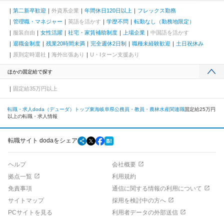
第二新卒歓迎
外資系企業
年間休日120日以上
フレックス勤務
管理職・マネジャー
英語を活かす
学歴不問
転勤なし（勤務地限定）
服装自由
女性活躍
社宅・家賃補助制度
上場企業
中国語を活かす
退職金制度
残業20時間未満
完全週休2日制
職種未経験歓迎
土日祝休み
原則定時退社
海外出張あり
U・Iターン支援あり
ほかの固定給で探す
固定給35万円以上
転職・求人doda（デューダ）トップ
東海
岐阜県
公務員・教員・農林水産関連職
固定給25万円
以上の転職・求人情報
転職サイト dodaをシェア
ヘルプ
会社概要
拠点一覧
利用規約
免責事項
通信に関する情報の利用について
サイトマップ
採用を検討中の方へ
PCサイトを見る
利用者データの外部送信