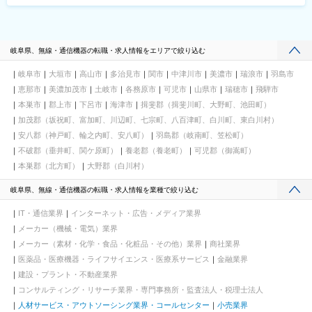
岐阜県、無線・通信機器の転職・求人情報をエリアで絞り込む
岐阜市
大垣市
高山市
多治見市
関市
中津川市
美濃市
瑞浪市
羽島市
恵那市
美濃加茂市
土岐市
各務原市
可児市
山県市
瑞穂市
飛騨市
本巣市
郡上市
下呂市
海津市
揖斐郡（揖斐川町、大野町、池田町）
加茂郡（坂祝町、富加町、川辺町、七宗町、八百津町、白川町、東白川村）
安八郡（神戸町、輪之内町、安八町）
羽島郡（岐南町、笠松町）
不破郡（垂井町、関ケ原町）
養老郡（養老町）
可児郡（御嵩町）
本巣郡（北方町）
大野郡（白川村）
岐阜県、無線・通信機器の転職・求人情報を業種で絞り込む
IT・通信業界
インターネット・広告・メディア業界
メーカー（機械・電気）業界
メーカー（素材・化学・食品・化粧品・その他）業界
商社業界
医薬品・医療機器・ライフサイエンス・医療系サービス
金融業界
建設・プラント・不動産業界
コンサルティング・リサーチ業界・専門事務所・監査法人・税理士法人
人材サービス・アウトソーシング業界・コールセンター
小売業界