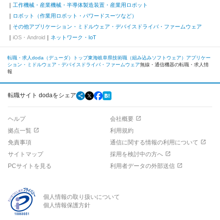
工作機械・産業機械・半導体製造装置・産業用ロボット
ロボット（作業用ロボット・パワードスーツなど）
その他アプリケーション・ミドルウェア・デバイスドライバ・ファームウェア
iOS・Android
ネットワーク・IoT
転職・求人doda（デューダ）トップ
東海
岐阜県
技術職（組み込みソフトウェア）
アプリケー
ション・ミドルウェア・デバイスドライバ・ファームウェア
無線・通信機器の転職・求人情
報
転職サイト dodaをシェア
ヘルプ
会社概要
拠点一覧
利用規約
免責事項
通信に関する情報の利用について
サイトマップ
採用を検討中の方へ
PCサイトを見る
利用者データの外部送信
個人情報の取り扱いについて
個人情報保護方針