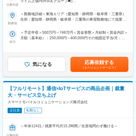
ライム上場PERSOLグループ■□
仕事内容
■概要：
＜勤務地詳細＞東海エリア（愛知県・静岡県・岐阜県・三重県）
自動車、ロボット、家電などの設計開発業務をお任せいたしま
住所：愛知県・静岡県・岐阜県・三重県の希望勤務地にて就業 受
す。
勤務地
動喫煙対策：屋内喫煙可能場所あり変更の範囲：会社の定める事
※ご経験や志向を考慮し、業務をお任せします
業所（リモートワーク含む）
＜予定年収＞500万円～748万円＜賃金形態＞月給制＜賃金内訳＞
月額（基本給）：250,000円～400,000円その他固定手当/月：
■業務詳細：
給与
55,000円＜月給＞305,000円～455,000円＜昇給有無＞有＜残業手
◇輸送機器関連（乗用車、商用車、建設機械など）
当＞有＜給与補足＞■上記「その他固定手当/月」：拠出手当■昇
自動運転／EV、FCV、HV／エンジン／トランスミッション／カ
給：年1回（4月）■賞与：年2回（6月、12月）※専門性向上により
ーナビゲーション／各種メータ関連／ECUソフトウェア開発／モ
上記想定年収以上の給与テーブルもあり。■年収例：残業20時間
デルベース開発（MATLAB、simulink） など
応募依頼する
気になる
含む～450万円／25歳、～585万円／30歳、～650万円／35歳、
◇ロボット・医療関連
（エージェントサービス）
～735万円／40歳賃金はあくまでも目安の金額であり、選考を通
ロボット操作アプリケーション開発／産業用ロボット関連／生活
じて上下する可能性があります。月給(月額)は固定手当を含めた表
支援ロボット関連／医療機器関連／医療用ロボット関連 など
記です。
◇航空機・家電・住宅・電車関連
【フルリモート】通信×IoTサービスの商品企画｜裁量
人工衛星／エアコン／プリンタ／AV機器／セキュリティ／ネット
ワーク機器／変圧器／自動認識機器 など
大・サービス立ち上げ
スマートモバイルコミュニケーションズ株式会社
■エンジニアとしてのスキルを身につけられる環境：
≪最先端技術の習得≫
正社員
転勤なし
研究開発・モノづくり領域、IT領域、IoT、AI、自動搬送ロボット
などの幅広い領域において、専門スキルを有したエンジニアがお
～年休124日／残業平均月15.2時間／住居地問わず働ける～
客さまをご支援する
当社ではこれまでの信頼感から最先端技術を扱う案件や、要件定
仕事内容