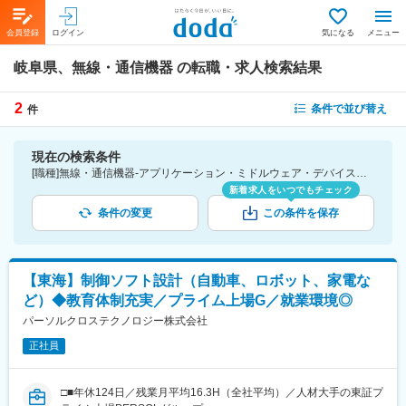
会員登録
ログイン
気になる
メニュー
岐阜県、無線・通信機器
の転職・求人検索結果
2
条件で並び替え
件
現在の検索条件
[職種]無線・通信機器-アプリケーション・ミドルウェア・デバイスドライバ・ファームウェア [勤務地]岐阜県
新着求人をいつでもチェック
条件の変更
この条件を保存
【東海】制御ソフト設計（自動車、ロボット、家電な
ど）◆教育体制充実／プライム上場G／就業環境◎
パーソルクロステクノロジー株式会社
正社員
□■年休124日／残業月平均16.3H（全社平均）／人材大手の東証プ