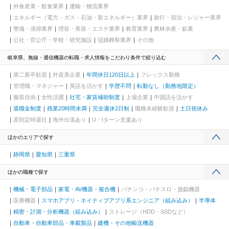
外食産業・飲食業界
運輸・物流業界
エネルギー（電力・ガス・石油・新エネルギー）業界
旅行・宿泊・レジャー業界
警備・清掃業界
理容・美容・エステ業界
教育業界
農林水産・鉱業
公社・官公庁・学校・研究施設
冠婚葬祭業界
その他
岐阜県、無線・通信機器の転職・求人情報をこだわり条件で絞り込む
第二新卒歓迎
外資系企業
年間休日120日以上
フレックス勤務
管理職・マネジャー
英語を活かす
学歴不問
転勤なし（勤務地限定）
服装自由
女性活躍
社宅・家賃補助制度
上場企業
中国語を活かす
退職金制度
残業20時間未満
完全週休2日制
職種未経験歓迎
土日祝休み
原則定時退社
海外出張あり
U・Iターン支援あり
ほかのエリアで探す
静岡県
愛知県
三重県
ほかの職種で探す
機械・電子部品
家電・AV機器・複合機
パチンコ・パチスロ・遊戯機器
医療機器
スマホアプリ・ネイティブアプリ系エンジニア（組み込み）
半導体
精密・計測・分析機器（組み込み）
ストレージ（HDD・SSDなど）
自動車・自動車部品・車載製品
建機・その他輸送機器