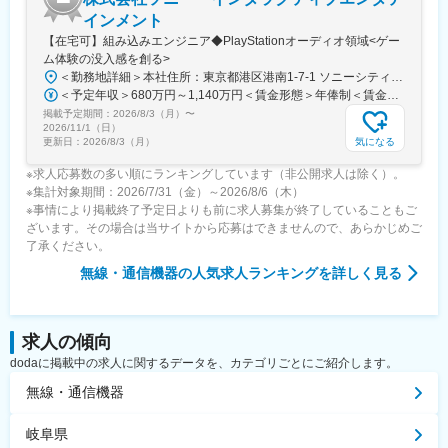
インメント
【在宅可】組み込みエンジニア◆PlayStationオーディオ領域<ゲー
ム体験の没入感を創る>
＜勤務地詳細＞本社住所：東京都港区港南1-7-1 ソニーシティ勤務地最寄駅：JR線／品川駅受動喫煙対策：屋内全面禁煙変更の範囲：会社の定める事業所（リモートワーク含む）
＜予定年収＞680万円～1,140万円＜賃金形態＞年俸制＜賃金内訳＞年額（基本給）：4,043,200円～6,584,640円固定残業手当/月：118,150円～211,280円（固定残業時間45時間0分/月）超過した時間外労働の残業手当は追加支給＜月額＞455,083円～760,000円（12分割）（一律手当を含む）＜昇給有無＞有＜残業手当＞有＜給与補足＞前職を考慮の上、経験・スキルに応じて年収を決定いたします。※予定年収には固定残業手当（45H/月）と特別賞与を含む■特別賞与（決算後6月に年1回支給）■年俸更改：年1回賃金はあくまでも目安の金額であり、選考を通じて上下する可能性があります。月給(月額)は固定手当を含めた表記です。
掲載予定期間：
2026/8/3（月）
〜
2026/11/1（日）
気になる
更新日：
2026/8/3（月）
※求人応募数の多い順にランキングしています（非公開求人は除く）。
※集計対象期間：2026/7/31（金）～2026/8/6（木）
※事情により掲載終了予定日よりも前に求人募集が終了していることもご
ざいます。その場合は当サイトから応募はできませんので、あらかじめご
了承ください。
無線・通信機器
の人気求人ランキングを詳しく見る
求人の傾向
dodaに掲載中の求人に関するデータを、カテゴリごとにご紹介します。
無線・通信機器
岐阜県