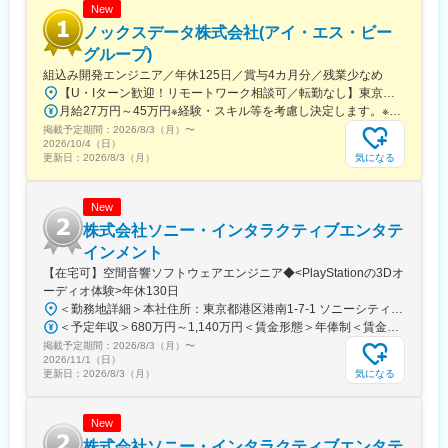
ロジェクトを推進いただきます。
New
企画の中核メンバーとして、サービス立ち上げから改善まで一貫
ノックスデータ株式会社(アイ・エス・ビー
して関わることができ、裁量を持って業務に取り組んでいただけ
グループ)
ます。
組込み開発エンジニア／年休125日／賞与4カ月分／残業少なめ
【U・Iターン歓迎！リモートワーク相談可／転勤なし】東京都、愛知県、神奈川県のいずれかのプロジェクト先客先常駐の場合、東京（府中など）または神奈川（横浜など）のプロジェクト先に勤務いただきます。★案件によっては、一部リモートワークを取り入れているチームもあります。※転居を伴う転勤はありません。本社／東京都品川区南大井6-26-2 大森ベルポートB館10F名古屋事業所／愛知県名古屋市中村区名駅4-2-25 名古屋ビルディング桜館603【アクセス】本社／京浜東北線／JR京浜東北線「大森駅」・京急本線「大森海岸駅」より徒歩5分名古屋事業所／地下鉄桜通線「国際センター駅」より徒歩2分、JR・名鉄・近鉄・地下鉄各線「名古屋駅」より徒歩6分受動喫煙対策：あり（屋内分煙）
【評価体制（抜粋）】
月給27万円～45万円※経験・スキル等を考慮し決定します。※残業代は別途全額支給します。
・四半期ごとに目標と成果を確認し、結果に応じて評価を実施
掲載予定期間：
・新商品の数や企画の難易度などをスコアリングして評価
2026/8/3（月）
〜
2026/10/4（日）
・「どれだけ裁量を持って取り組んだか」「どんな成果を出した
気になる
更新日：
2026/8/3（月）
か」を重視
・評価結果は昇給・キャリアアップにしっかり反映される仕組み
New
■企業の特徴／魅力：
株式会社ソニー・インタラクティブエンタテ
同社は音声・データ通信のMVNOサービスに加え、ドライブレコ
インメント
ーダーなど法人向けIoT商材も取り扱う成長企業です。自社店舗を
【在宅可】空間音響ソフトウェアエンジニア◆<PlayStationの3Dオ
持たないスリムな体制でありながら、親会社とも連携した横断プ
ーディオ体験>年休130日
ロジェクトや汎用サービスの企画にも関われるのが特徴です。全
＜勤務地詳細＞本社住所：東京都港区港南1-7-1 ソニーシティ勤務地最寄駅：JR線／品川駅受動喫煙対策：屋内全面禁煙変更の範囲：会社の定める事業所（リモートワーク含む）
国どこからでも働ける環境と、事業のコアに近いポジションで専
＜予定年収＞680万円～1,140万円＜賃金形態＞年俸制＜賃金内訳＞年額（基本給）：4,043,200円～6,584,640円固定残業手当/月：118,150円～211,280円（固定残業時間45時間0分/月）超過した時間外労働の残業手当は追加支給＜月額＞455,083円～760,000円（12分割）（一律手当を含む）＜昇給有無＞有＜残業手当＞有＜給与補足＞前職を考慮の上、経験・スキルに応じて年収を決定いたします。※予定年収には固定残業手当（45H/月）と特別賞与を含む■特別賞与（決算後6月に年1回支給）■年俸更改：年1回賃金はあくまでも目安の金額であり、選考を通じて上下する可能性があります。月給(月額)は固定手当を含めた表記です。
門性を高めたい方にとって、長期的に成長できるフィールドが整
掲載予定期間：
っています。
2026/8/3（月）
〜
2026/11/1（日）
気になる
更新日：
2026/8/3（月）
変更の範囲：会社の定める業務
New
株式会社ソニー・インタラクティブエンタテ