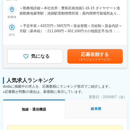
■業務概要：
義～開発と上流案件に携わることも多いです。製品にとらわれず
同社が展開する音声・データのMVNOサービスおよびIoTサービス
トレンドにあった技術を習得し、変動が大きいこれからの社会で
＜勤務地詳細＞本社住所：豊島区南池袋1-16-15 ダイヤゲート池
において、新商品の企画からリリースまで一貫してお任せしま
活躍したいと、メーカーから当社へ入社をしたメンバーも多いで
袋勤務地最寄駅：池袋駅受動喫煙対策：屋内喫煙可能場所あり変
す。マーケット動向や顧客ニーズを分析し、モバイルWi-Fiルータ
す。
勤務地
更の範囲：会社の定める事業所（リモートワーク含む）
ーや格安SIM、法人向けIoT商材などのサービスコンセプト策定、
≪業界トップクラスの請負案件≫
＜予定年収＞420万円～560万円＜賃金形態＞月給制＜賃金内訳＞
料金・仕様設計、提供元キャリアとの条件交渉、リリース後の改
全案件の50％程度が請負と、業界でもトップクラスの実績です。
月額（基本給）：211,000円～302,100円その他固定手当/月：
善までを担当。少数精鋭の中核メンバーとして「通信×IoT」の成
そのため請負案件への配属も多く、多様なキャリアパスの選択が
給与
5,000円～10,000円固定残業手当/月：89,000円～97,900円（固定
長領域で事業づくりに携われるポジションです。年休124日・残
可能です。会社として請負化・技術の蓄積を重視しています。
残業時間45時間0分/月）超過した時間外労働の残業手当は追加支
業平均15.2時間・フルリモート可の環境で、専門性と裁量を両立
給＜月給＞305,000円～410,000円（一律手当を含む）＜昇給有無
しながらキャリアアップを目指せます。
■事業内容：
＞有＜残業手当＞有＜給与補足＞■昇給：半期毎の目標達成に応じ
・自動車・航空宇宙関連機器・家電・ロボットなどの設計・開
応募依頼する
気になる
て■賞与：年2回（6月、12月）賃金はあくまでも目安の金額であ
■職務詳細：
発・実験における請負・派遣サービス
（エージェントサービス）
り、選考を通じて上下する可能性があります。月給(月額)は固定手
・市場・競合・ユーザーニーズの分析を行い商品コンセプトを企
・ITシステムやアプリケーションのシステム開発・インフラ設
当を含めた表記です。
画立案
計・運用における派遣・準委任・フリーランスサービス
・MVNO回線提供元・端末メーカーとの条件／仕様交渉
・AIやDXを活用したIoT、モビリティサービスの導入支援
・料金プラン設計、サービス運用スキームの構築
人気求人ランキング
・サービスリリース後の運用体制（業務フロー、サポート連携
変更の範囲：会社の定める業務
dodaに掲載中の求人を、応募数順にランキング形式でご紹介します。
等）の整備・改善
※応募数が同数の場合は、新着順に表示しています。
・利用状況や顧客フィードバックを踏まえたサービス品質・機
更新日：
2026/8/7（金）
能・料金プランの継続的な改善
岐阜県
無線・通信機器
■組織体制：
配属先は商品企画を担う少数精鋭チームです。現在はマネージャ
ー2名体制でサービス企画・推進を行っており、事業拡大に伴い新
たなメンバーを募集しています。企画のハブとして部門横断でプ