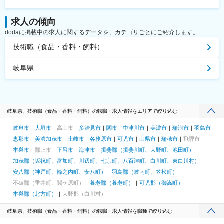
求人の傾向
dodaに掲載中の求人に関するデータを、カテゴリごとにご紹介します。
技術職（食品・香料・飼料）
岐阜県
岐阜県、技術職（食品・香料・飼料）の転職・求人情報をエリアで絞り込む
岐阜市
大垣市
高山市
多治見市
関市
中津川市
美濃市
瑞浪市
羽島市
恵那市
美濃加茂市
土岐市
各務原市
可児市
山県市
瑞穂市
飛騨市
本巣市
郡上市
下呂市
海津市
揖斐郡（揖斐川町、大野町、池田町）
加茂郡（坂祝町、富加町、川辺町、七宗町、八百津町、白川町、東白川村）
安八郡（神戸町、輪之内町、安八町）
羽島郡（岐南町、笠松町）
不破郡（垂井町、関ケ原町）
養老郡（養老町）
可児郡（御嵩町）
本巣郡（北方町）
大野郡（白川村）
岐阜県、技術職（食品・香料・飼料）の転職・求人情報を職種で絞り込む