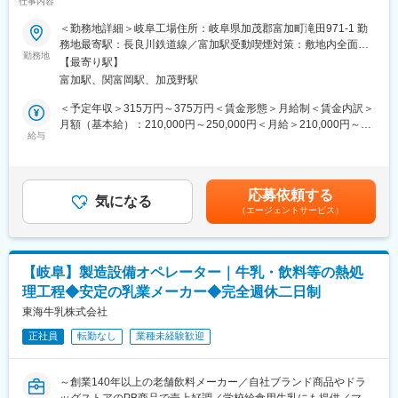
仕事内容
■業務内容
りました。
工場で製造される惣菜製品の安全性・品質を守る品質管理業務を
そうした時代の変化とともに、平成31年1月より社名変更を行
＜勤務地詳細＞岐阜工場住所：岐阜県加茂郡富加町滝田971-1 勤
お任せします。製品・設備・作業環境を対象とした微生物検査や
い、現在の健康嗜好ブームに対応するパウチゼリー飲料と機能性
務地最寄駅：長良川鉄道線／富加駅受動喫煙対策：敷地内全面禁
衛生管理を通じて、食品会社にとって最も重要な「食の安心・安
飲料としてボトル缶及び小容量ペットボトルの生産工場として、
勤務地
煙変更の範囲：会社の定める事業所
【最寄り駅】
全」を支えるポジション。万が一、不適合品が発生した場合に
市場マーケットに対応できる飲料メーカーとして日々精進してま
富加駅、関富岡駅、加茂野駅
は、原因の特定から再発防止策の立案・現場への落とし込みま
いります。
で、製造部門と連携して対応します。
＜予定年収＞315万円～375万円＜賃金形態＞月給制＜賃金内訳＞
月額（基本給）：210,000円～250,000円＜月給＞210,000円～
□日次業務
給与
250,000円＜昇給有無＞有＜残業手当＞有＜給与補足＞■賞与実
・品質管理に関わる各種帳票の管理・整理
績：年2回（※前年度実績：計3.0ヶ月分） 賃金はあくまでも目
・製造工程内で発見された異物混入等のデータ入力
安の金額であり、選考を通じて上下する可能性があります。月給
・製品ラベル枚数と当日製造数の照合チェック
(月額)は固定手当を含めた表記です。
応募依頼する
□月次業務
気になる
（エージェントサービス）
・従業員の体調・衛生管理に関する名簿管理
・製品（弁当等）の菌数検査
・パートスタッフのシフト作成
□随時業務
【岐阜】製造設備オペレーター｜牛乳・飲料等の熱処
・新入社員・パートスタッフへの会社案内・衛生説明
理工程◆安定の乳業メーカー◆完全週休二日制
・クレーム内容のデータ入力・管理
・人手不足時の現場フォロー業務
東海牛乳株式会社
また、新商品発売時の品質管理帳票の作成・更新も担当（月1回程
正社員
転勤なし
業種未経験歓迎
度）。品質管理業務の中でも中心となる重要な業務です。
■1日のスケジュール（例）
～創業140年以上の老舗飲料メーカー／自社ブランド商品やドラ
08:30 出社／派遣社員案内、帳票整理、内部発見データ入力
ッグストアのPB商品で売上好調／学校給食用牛乳にも提供／マイ