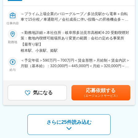
健康食品業界は流行やトレンドの変化が早いため、当社のよう
■教育：
に、あらゆるニーズを叶えることができる受託製造企業が支えて
入社後まずは当社の生産工程を覚えて頂くため、生産ラインに入
おります。顧客の要望にスピーディーに応えるべく、積極的な設
～プライム上場企業のバローグループ／多治見駅から電車＋自転
って経験を積んでいただきます。
備投資を行っております。
車で15分程／車通勤可／会社成長に伴い役職への昇格機会多～
工程を学んで頂いてから徐々に生産管理業務へシフトしていきま
仕事内容
経営理念の1つ「変化を恐れず、誠意と情熱と創意を結集し、活力
す。
と実行力ある職場をつくる。」を実現すべく、より良い工場づく
■業務内容：
＜勤務地詳細＞本社住所：岐阜県多治見市高根町4-20 受動喫煙対
りに取り組んでいます。
弁当・惣菜の商品開発を行う業務です。SMデリカ売場や自社専門
■製品の特長
策：敷地内喫煙可能場所あり変更の範囲：会社の定める事業所
店で展開する工場商品・店頭調理商品を、季節品も含めた全カテ
勤務地
「ふ」にどんなイメージをお持ちでしょうか。それ自体はメイ ン
【最寄り駅】
変更の範囲：会社の定める業務
ゴリ累計では月30SKU程度の開発を行います。
の食材とはならず、目立たない存在です。けれど小麦た んぱく
根本駅、小泉駅、姫駅
「価値で選ばれる、温かいを売る」をミッションに、お客様に求
（グルテン）を主原料にしており､以前よりたんぱく質 強化を始
められる商品のコンセプトを明らかにし、原価企画を行いなが
め健康食材として注目を集めています。その他に も料理の食感の
＜予定年収＞590万円～700万円＜賃金形態＞月給制＜賃金内訳＞
ら、目標とする商品仕様と品質を実現していきます。
改良､ドリップ（食品中の組織液）やうまみ 成分の流出防止など
月額（基本給）：320,000円～445,000円＜月給＞320,000円～
微生物体制などの品質知見、原料に対する幅広い情報収集と知
給与
にも一翼を担っています。
445,000円＜昇給有無＞有＜残業手当＞有＜給与補足＞※経験・ス
見、工場の製造工程やライン適性の理解、店舗での製造手間の理
キルにより決定致します。■昇給：年1回（4月）■賞与：年2回（7
解、など、多岐に渡る項目とプロセスの理解が求められます。そ
変更の範囲：会社の定める業務
月、12月）※実績:3.6か月分支給賃金はあくまでも目安の金額であ
の分、制約に理解した上で制約に囚われず価値を産み出す達成感
り、選考を通じて上下する可能性があります。月給(月額)は固定手
応募依頼する
は大きく、お客様の満足と店舗の売上と利益につながる、製造小
気になる
当を含めた表記です。
（エージェントサービス）
売企業として非常に重要な役割業務です。
当社ビジネスモデルの特徴として、開発した商品は速やかに自社
店舗の店頭で販売することができ、お客様の反応を直接感じるこ
とができる醍醐味があります。
さらに25件読み込む
■魅力：
＜メーカー商品開発との差別化＞
・中食、製造小売業のため、必ず商品が売場に並ぶことが魅力で