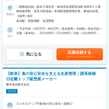
■業務内容
いにアイデアを出し合ったり、意見に耳を傾けながらより良い職
入社後は、まず食品の製造業務を担当いただきます。業務に慣れ
＜勤務地詳細＞岐阜工場住所：岐阜県加茂郡富加町滝田971-1 勤
場環境を作っていきましょう！
てきた段階から、以下のような業務を段階的にお任せしていきま
務地最寄駅：長良川鉄道線／富加駅受動喫煙対策：敷地内全面禁
す。
勤務地
煙
■魅力：
【最寄り駅】
・パートスタッフへの指導・教育
・当社の商品製造を支える製造スタッフの増員募集
富加駅、関富岡駅、加茂野駅
・製造工程の管理（生産計画の立案・実行）
入社後の研修も充実しているため、知識ゼロから生産ラインの中
習熟度や意欲に応じて業務の幅を広げ、将来的には幹部候補とし
＜予定年収＞315万円～400万円＜賃金形態＞月給制＜賃金内訳＞
枢を担うマネジメントや製造管理の仕事に携わることができま
て下記業務を担っていただきます。
月額（基本給）：210,000円～270,000円＜月給＞210,000円～
す。
・メンバーマネジメント
給与
270,000円＜昇給有無＞有＜残業手当＞有＜給与補足＞■賞与実績:
・働きやすい環境と風通しの良い社風が高定着の秘訣です
・従業員の労務管理
例年実績3ヶ月分（規定による） ※賞与は、入社1年未満は寸志
雇用形態や役職に関係なく、意見やアイデアを提案し、改善でき
・生産性向上施策の企画・実行
となります。賃金はあくまでも目安の金額であり、選考を通じて
る風通しの良い社風です。
・品質改善活動
上下する可能性があります。月給(月額)は固定手当を含めた表記で
また、プライム市場上場企業の「神戸物産」100％出資子会社と
応募依頼する
・工場の予実管理 など
気になる
す。
いう抜群の安定性も魅力のひとつです。
（エージェントサービス）
・20代～30代活躍中！若手スタッフの育成にも力を入れていま
■組織構成
す。
・各工場の在籍人数：200～300名
未経験からの育成にも注力しており、新たな分野での仕事にチャ
・正社員数：約10名（係長：1～2名、課長：1～2名）
レンジしたい方や正社員として安定した企業で腰を据えて働きた
【岐阜】食の安心安全を支える生産管理｜課長候補
少数精鋭の正社員体制で、現場全体を統括しています。
い方など、若年層からのキャリアアップもサポートします。
◎近畿トップ級惣菜メーカー
■キャリアパス
藤本食品株式会社
成果や姿勢次第で、スピード感のあるキャリアアップが可能。
正社員
◎係長／想定年収：400万円～
・現場業務に加え、スタッフのとりまとめ役
・機械トラブル対応
◎スキルアップ可能/食の安心安全へ貢献◎
・派遣社員面接への同席 など