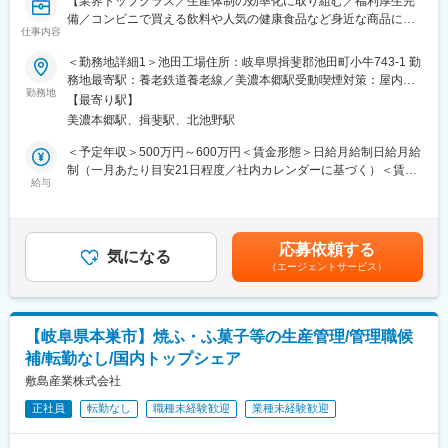
【業界トップクラス／生産体制の効率化に取り組む／福利厚生完
いただき、ゆくゆくは工程全体の管理やリーダーにも携わってい
備／コンビニで買える飲料や人気の健康食品など身近な商品に携
ただきます。
仕事内容
わる】
＜勤務地詳細1＞池田工場住所：岐阜県揖斐郡池田町小牛743-1 勤
■組織構成：
■職務内容：
務地最寄駅：養老鉄道養老線／美濃本郷駅受動喫煙対策：屋内喫
現在は30代の社員とベテランメンバー含む4名が在籍していま
健康食品の製造ラインにおいて、ライン責任者候補としてご活躍
勤務地
煙可能場所あり＜勤務地詳細2＞ネクストステージ工場住所：岐阜
す。
【最寄り駅】
いただきます。入社後、まずは製造オペレーターからお任せする
県揖斐郡揖斐川町市場1547番3 勤務地最寄駅：養老鉄道養老線／
技術やノウハウを受け継ぎながら成長できる環境が整っており、
美濃本郷駅、揖斐駅、北池野駅
予定です。
揖斐駅受動喫煙対策：屋内喫煙可能場所あり＜勤務地詳細3＞揖斐
実務未経験からでも着実にスキルを身につけていただけます。
川工場住所：岐阜県揖斐郡揖斐川町市場1547-3 勤務地最寄駅：養
＜予定年収＞500万円～600万円＜賃金形態＞日給月給制日給月給
＜具体的な業務内容＞
老鉄道養老線／揖斐駅受動喫煙対策：屋内喫煙可能場所あり変更
制（一月あたり目安21日程度／社内カレンダーに基づく）＜賃金
■働き方：
・製造ラインでの作業
給与
の範囲：会社の定める事業所
内訳＞月額（基本給）：280,000円～330,000円/月21日間勤務想
・夜勤の有無：本部所は基本的にありません。
・工程改善（機械管理・歩留まり向上）
定その他固定手当/月：6,600円＜想定月額＞286,600円～336,600
※部署異動などが発生した場合、夜務が起こる可能性があります。
・工程上の品質管理
円＜昇給有無＞有＜残業手当＞有＜給与補足＞※賃金はあくまでも
・基本土日祝休／年間休日123日（一部土曜出勤が発生）
・原価管理
目安の金額であり、ご本人の経験・能力・前給を考慮の上決定し
・転勤なし（工場間異動はありますが、全て岐阜県内のため、転
応募依頼する
・生産計画、納期管理
気になる
ます。■昇給：年1回（9月）■賞与：年2回（7・12月）※昨年度実
居を伴う転勤は想定しておりません。）
（エージェントサービス）
・各種認証対応（健康食品GMPやFSSCの維持管理）
績4.6ヶ月分／実績により決算賞与あり■その他固定手当：食事手
・冷暖房も完備！働きやすい環境です
当■深夜勤務（22時～5時）手当：1.5割増賃金はあくまでも目安
※営業、生産技術など、社内各部署と連携しながら、安定した製造
の金額であり、選考を通じて上下する可能性があります。月給(月
■福利厚生・各種手当：
工程の実現を目指します。
額)は固定手当を含めた表記です。
・住宅手当（1万～3万円／社内規定による）
【岐阜県本巣市】焼ふ・ふ菓子等の生産管理/管理職候
※ライン責任者はプレイングマネージャーになるため、製造ライン
・毎日無料でお弁当が支給されるのでお昼を用意しなくてOK！
補/転勤なし/国内トップシェア
に入ることもあります（頻度は配属部署によって変わります）。
・社員寮あり（キッチン、シャワー付・水道代含む）
敷島産業株式会社
・個人ロッカー完備
＜担当する製品 ※下記一例／配属部署によって担当製品が変わり
正社員
転勤なし
職種未経験歓迎
業種未経験歓迎
ます＞
変更の範囲：会社の定める業務
・錠剤、タブレット