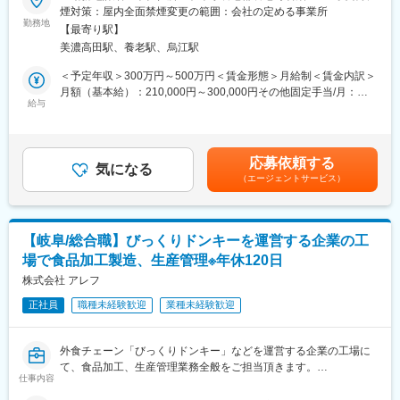
現在、製造現場管理を担う人材の後継者が不足しているため、能
煙対策：屋内全面禁煙変更の範囲：会社の定める事業所
力次第で生産計画から日々のQCDS管理、商品開発等を一貫して
勤務地
■特徴:
【最寄り駅】
担う工場管理者の候補となることを想定しております。
・工程が2段階に分かれており各チームでの連携が必要になりま
美濃高田駅、養老駅、烏江駅
す。
■業務内容：
＜予定年収＞300万円～500万円＜賃金形態＞月給制＜賃金内訳＞
・チームプレイが中心の業務になるため協調性が大切になりま
・食品加工
月額（基本給）：210,000円～300,000円その他固定手当/月：
す。
・製造現場管理
給与
20,000円～50,000円＜月給＞230,000円～350,000円＜昇給有無
・未経験の方でもチームの先輩に教えてもらいながら業務に慣れ
・仕入れ
＞有＜残業手当＞有＜給与補足＞※年収はご経験によって変動しま
て頂きます。
す■昇給：年1回（4月）■賞与：年2回（2ヶ月分）賃金はあくまで
※未経験の方にも、丁寧に指導いたします。実際に別業界・別職種
■企業の特徴／魅力：
も目安の金額であり、選考を通じて上下する可能性があります。
から入社して活躍している方もいます。
応募依頼する
当社は、地域に根ざした企業であり、食品スーパー向け商品を中
気になる
月給(月額)は固定手当を含めた表記です。
※男女とも活躍できる職場環境です。
（エージェントサービス）
心に取り扱っています。平均勤続年数は10年程度、平均残業時間
は10時間前後で、働きやすい環境が整っています。未経験の方も
■当社について：
安心してキャリアアップを目指せる職場です。社員一人ひとりが
私たちは昭和30年に創業して以来、飲料メーカーとして数々の技
自身の能力を最大限に発揮し、地域社会に貢献できるやりがいの
術開発を手がけてきました。その中で様々な技術を蓄積してお
【岐阜/総合職】びっくりドンキーを運営する企業の工
ある仕事です。
り、それが弊社の強みとなっています。その強みを活かして飲料
場で食品加工製造、生産管理※年休120日
また、当社は従業員の働きやすさを重視しており、家族手当や社
メーカーのお客様からODMやOEMのお話を頂くことも多いです。
内販売割引、食事補助など、社員の生活をサポートする制度が揃
株式会社 アレフ
っています。
変更の範囲：会社の定める業務
正社員
職種未経験歓迎
業種未経験歓迎
将来的には管理やマネジメントのポジションも目指せるやりがい
のある仕事です。業務を通じて自身の成長を実感しながら、地域
社会に貢献していただけます。
外食チェーン「びっくりドンキー」などを運営する企業の工場に
て、食品加工、生産管理業務全般をご担当頂きます。
変更の範囲：会社の定める業務
仕事内容
【主な業務内容】