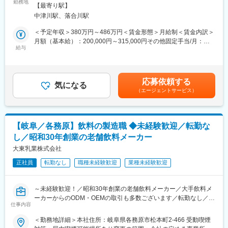
化粧品の受託製造を行う当社にて、ファンデーションやマスカ
勤務地
業所
【最寄り駅】
ラ、口紅等の製造工程管理、完成品の品質チェック、不具合対応
■企業魅力
中津川駅、落合川駅
をお任せします。まずは現場を知ることからスタートし、少しず
専門店に負けない味を追求し、長年にわたり愛され続ける商品を
つ管理や改善のスキルを身につけていただきます！
＜予定年収＞380万円～486万円＜賃金形態＞月給制＜賃金内訳＞
つくり続けている会社です。どら焼きや饅頭、氷砂糖。どれも無
月額（基本給）：200,000円～315,000円その他固定手当/月：
くなることのないロングセラーの食品となっており、事業は安定
■業務詳細
給与
5,000円＜月給＞205,000円～320,000円＜昇給有無＞有＜残業手
しております。
【製造技術／工程設計と安定生産の推進】
当＞有＜給与補足＞■昇給：１回／年■賞与：3回／年（昨年実績
◆製造プロセスの最適化と標準手順の構築：
約5.5ヶ月分／年間）■移住支援対象企業（東京23区からの移住支
製品がスムーズに生産できるよう、技術面から橋渡し役を担い、
援金）下記の中津川市のHP参照
変更の範囲：会社の定める業務
応募依頼する
現場の声を取り入れながら、安定して作り続けられる手順を作
気になる
https://www.nakatugawa.com/shiensaku賃金はあくまでも目安の
（エージェントサービス）
る。
金額であり、選考を通じて上下する可能性があります。月給(月額)
◆技術的アプローチによる工程改善：
は固定手当を含めた表記です。
現場の課題に向き合い技術的な工夫で品質のムラをなくし、安定
した工程づくりを進める。
【岐阜／各務原】飲料の製造職 ◆未経験歓迎／転勤な
し／昭和30年創業の老舗飲料メーカー
【検査判定／品質評価と適合性判断】
◆多角的な分析に基づく製品の出荷判定：
大東乳業株式会社
化学・物理分析および官能評価をもとに、製品が規格に適合して
正社員
転勤なし
職種未経験歓迎
業種未経験歓迎
いるかを厳格に判定する。
◆品質不適合の原因調査と是正措置の立案：
トラブル発生時の原因を論理的に特定し、再発防止に向けた具体
～未経験歓迎！／昭和30年創業の老舗飲料メーカー／大手飲料メ
的な改善策を講じる。
ーカーからのODM・OEMの取引も多数ございます／転勤なし／育
仕事内容
休実績あり／未経験から活躍している方、多数在籍中～
■入社後流れ
＜勤務地詳細＞本社住所：岐阜県各務原市松本町2-466 受動喫煙
入社後１～3年の現場研修をお受け頂き、製品知識をじっくり学べ
■業務内容: