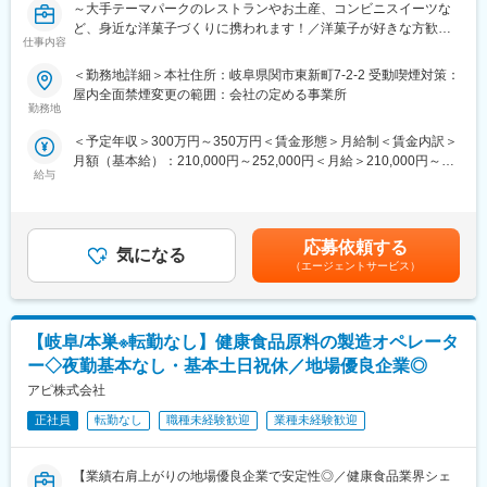
～大手テーマパークのレストランやお土産、コンビニスイーツな
す。その後、適性や状況に応じて各部門へ配属となります。
ど、身近な洋菓子づくりに携われます！／洋菓子が好きな方歓迎
業務は先輩社員によるOJTで丁寧にサポートするため、業界未経
仕事内容
／食品業界未経験の方も活躍中！／日勤のみ・未経験歓迎／コツ
験の方でも安心してスタートできる環境です。
コツ作業が好きな方におすすめ◎
前職が自動車製造/金属加工など、製菓経験ない方も活躍中です！
＜勤務地詳細＞本社住所：岐阜県関市東新町7-2-2 受動喫煙対策：
屋内全面禁煙変更の範囲：会社の定める事業所
■業務内容
■2～3年後任せたいこと
勤務地
コンビニで販売されているチルドデザート（ロールケーキ、シュ
製造業務だけでなく、ライン管理（パートさん/派遣社員の人員管
＜予定年収＞300万円～350万円＜賃金形態＞月給制＜賃金内訳＞
ークリーム、カップデザートなどの洋菓子）や、ホテル・レスト
理）や業務改善などをお任せします。
月額（基本給）：210,000円～252,000円＜月給＞210,000円～
ラン・テーマパークなど外食産業向けの冷凍ケーキを製造する同
給与
252,000円＜昇給有無＞有＜残業手当＞有＜給与補足＞※上記年収
社にて、主に仕上げ工程をご担当いただきます。
■当社について
例の範囲内で、キャリア・前職給を考慮して決定いたします。■賞
◇大手テーマパークやファミリーレストラン、大手コンビニチェ
与年2回（6月12月）（昨年度実績は基本給2.0ヶ月分）■昇給年1
■具体的な業務
ーンなど幅広い企業と取引を行っており、安定した経営基盤を持
回（4月）賃金はあくまでも目安の金額であり、選考を通じて上下
・クリームやフルーツのトッピング
っています。
応募依頼する
気になる
する可能性があります。月給(月額)は固定手当を含めた表記です。
・商品の箱詰め、梱包作業
◇ローソンと共同開発した「プレミアムロールケーキ」シリーズ
（エージェントサービス）
・カップや資材の準備 など
をはじめ、コンビニスイーツ市場の発展に貢献してきました。
◇テーマパーク向け商品や、季節イベントごとのスイーツなど、
■業務の特徴
少量多品種の商品づくりを手作業中心で行っている点も当社の特
【岐阜/本巣※転勤なし】健康食品原料の製造オペレータ
仕上げ工程は、製品の見た目や品質を左右する重要なポジション
徴です。自分が関わった商品が店頭や施設で販売されるやりがい
です。コツコツと丁寧に作業を進めることが得意な方が活躍でき
を感じられる環境です。
ー◇夜勤基本なし・基本土日祝休／地場優良企業◎
る環境です。
◇製菓業界での経験がない方でも、自動車製造や金属加工など異
アピ株式会社
作業は手順化されており、未経験の方でも安心して取り組める内
業種出身の社員が多数活躍しており、入社後は半年程度で一人前
容です。
正社員
転勤なし
職種未経験歓迎
業種未経験歓迎
としてご活躍いただけます。長く働く社員が多い点も当社の魅力
の一つです。
■組織構成
【業績右肩上がりの地場優良企業で安定性◎／健康食品業界シェ
製造部門全体では、正社員・パートタイマーとして男性約43名・
変更の範囲：会社の定める業務