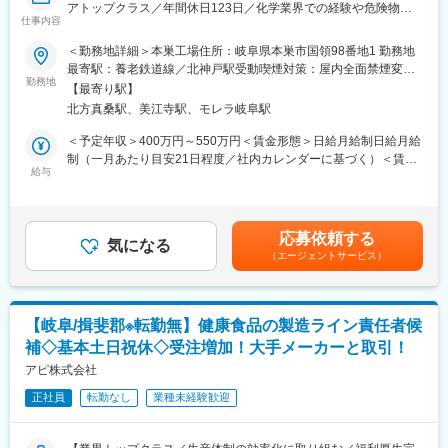
アトップクラス／年間休日123日／化学業界での経験や危険物取
女性約50名、派遣社員約70名が在籍しています。
仕事内容
扱資格も活かせる環境】
■教育制度
＜勤務地詳細＞本巣工場住所：岐阜県本巣市国領98番地1 勤務地
■職務内容：
入社後、1ヵ月程度は製造現場にて実際の業務を経験いただきま
最寄駅：養老鉄道線／北神戸駅受動喫煙対策：屋内全面禁煙変更
健康食品原料（主にプロポリス等）の抽出加工オペレーターとし
す。その後、適性や状況に応じて各部門へ配属となります。
勤務地
の範囲：会社の定める事業所
【最寄り駅】
てご活躍いただきます。
業務は先輩社員によるOJTで丁寧にサポートするため、業界未経
北方真桑駅、美江寺駅、モレラ岐阜駅
抽出したプロポリスは、サプリメントや健康ドリンク、マウスウ
験の方でも安心してスタートできる環境です。
ォッシュなど、コンビニやドラッグストア、通販で販売される製
＜予定年収＞400万円～550万円＜賃金形態＞日給月給制日給月給
品に使用されます。
■当社について
制（一月あたり目安21日程度／社内カレンダーに基づく）＜賃金
◇大手テーマパークやファミリーレストラン、大手コンビニチェ
給与
内訳＞月額（基本給）：230,000円～270,000円/月21日間勤務想
＜具体的な業務内容＞
ーンなど幅広い企業と取引を行っており、安定した経営基盤を持
定その他固定手当/月：6,600円＜想定月額＞236,600円～276,600
・プロポリス等原料の抽出加工（タンクへの投入、水・アルコー
っています。
円＜昇給有無＞有＜残業手当＞有＜給与補足＞※賃金はあくまでも
ルによる抽出、濃縮）
◇ローソンと共同開発した「プレミアムロールケーキ」シリーズ
目安の金額であり、ご本人の経験・能力・前給を考慮の上決定し
応募依頼する
・抽出液の計量・調合、ドラム缶や容器への充填作業
をはじめ、コンビニスイーツ市場の発展に貢献してきました。
気になる
ます。■昇給：年1回（9月）■賞与：年2回（7・12月）※昨年度実
（エージェントサービス）
・各種機械の設定・監視・洗浄、工程内の品質確認
◇テーマパーク向け商品や、季節イベントごとのスイーツなど、
績4.6ヶ月分／実績により決算賞与あり■その他固定手当：食事手
・原料・資材の運搬、フォークリフト作業（対応可能な範囲で）
少量多品種の商品づくりを手作業中心で行っている点も当社の特
当■深夜勤務（22時～5時）手当：1.5割増賃金はあくまでも目安
・不良・廃棄物の処理、設備・作業エリアの清掃
徴です。自分が関わった商品が店頭や施設で販売されるやりがい
の金額であり、選考を通じて上下する可能性があります。月給(月
を感じられる環境です。
額)は固定手当を含めた表記です。
【岐阜/揖斐郡※転勤無】健康食品の製造ライン責任者候
■業務の特徴：
◇製菓業界での経験がない方でも、自動車製造や金属加工など異
補◇基本土日祝休◇受注増加！大手メーカーと取引！
・アルコールを用いた抽出工程が中心となるため、においのある
業種出身の社員が多数活躍しており、入社後は半年程度で一人前
環境での作業や安全管理への意識が求められます。
アピ株式会社
としてご活躍いただけます。長く働く社員が多い点も当社の魅力
・1人1人分担して業務を行うためコツコツと業務に取り組むこと
の一つです。
正社員
転勤なし
業種未経験歓迎
が好きな方にはピッタリのお仕事です
・将来的にはすべての工程を学んでいただくことを前提に、原料
変更の範囲：会社の定める業務
加工や粉末加工など他工程にも関わりながらスキルの幅を広げて