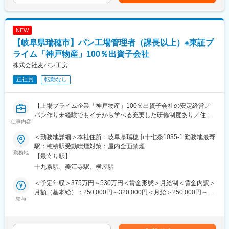
・残業は月27時間程度です。
・顧客対応は（クレーム、トラブルなど）品質保証部が担当しま
す。
NEW
【岐阜県瑞穂市】パン工場管理者（課長以上）※東証プ
■組織構成:
・正社員50代2名、30代2名、20代4名、10代1名パート1名の計
ライム「神戸物産」100％出資子会社
10名の組織に属していただきます。
株式会社麦パン工房
正社員
転勤なし
■工場について：
当社では、商品開発から生産・物流・販売まで一貫した生産体制
で飲料を製造しています。品質保証システムの国際規格
【上場プライム企業「神戸物産」100％出資子会社の安定経営／
『FSSC22000』を取得し、安全で美味しい製品製造に努めていま
パン作り未経験でもイチから学べる充実した研修制度あり／住み
す。
仕事内容
慣れたエリアで腰を据えて働ける／マイカー通勤可】
■勤務形態について：
＜勤務地詳細＞本社住所：岐阜県瑞穂市十七条1035-1 勤務地最寄
■業務内容：
A：6:0~15:0/B:18:0～翌3:0の二交代シフト制です。（実働8時
駅：穂積駅受動喫煙対策：屋内全面禁煙
生産ラインで働くパートさんたちのサポートや勤務管理や製造ラ
勤務地
間）
【最寄り駅】
インの生産性と効率性を上げ、円滑に稼働させるための管理まで
※研修期間中は週次交代制になります。
十九条駅、美江寺駅、横屋駅
行います。
※通常勤務時には製品開発のタイミングにより立ち合いのためにシ
パンの製造を円滑に回すだけではなく、パートさんとコミュニケ
フト勤務になります。
＜予定年収＞375万円～530万円＜賃金形態＞月給制＜賃金内訳＞
ーションをとりながら、関係性を深めていくことも重要な仕事で
※部署全体で年会平均4，5回ほどになります
月額（基本給）：250,000円～320,000円＜月給＞250,000円～
す！
給与
320,000円＜昇給有無＞有＜残業手当＞有＜給与補足＞■賞与：年
実際に作業を手伝うこともありますが、ほぼ機械化されているた
■特徴：
2回 ( 昨年実績3ヶ月／支給月：6月、12月）賃金はあくまでも目
め、力仕事はありません。
品質は工程で作りこむべきものであるという信念に基づき、「安
安の金額であり、選考を通じて上下する可能性があります。月給
※コミュニケーションやチームワークを大切にできる方なら、活躍
全な原料・資材」、「安全な製造設備や労働環境」、「安全な製
(月額)は固定手当を含めた表記です。