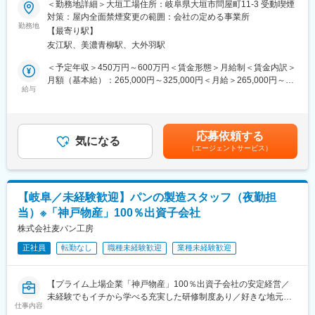
＜勤務地詳細＞大垣工場住所：岐阜県大垣市問屋町11-3 受動喫煙
・製造直接（ハンバーグ製造、ステーキ製造、ソース製造、菓
対策：屋内全面禁煙変更の範囲：会社の定める事業所
子製造、容器・ライン洗浄など）
勤務地
【最寄り駅】
・製造間接（設備メンテナンス、シフト管理、品質管理、製造
友江駅、美濃青柳駅、大外羽駅
進捗管理など生産管理業務全般）
・配送直接（ピッキング作業、検品・開梱作業、棚卸作業な
＜予定年収＞450万円～600万円＜賃金形態＞月給制＜賃金内訳＞
ど）
月額（基本給）：265,000円～325,000円＜月給＞265,000円～
・配送間接（発注作業、シフト管理、出荷進捗管理など配送管
給与
325,000円＜昇給有無＞有＜残業手当＞有賃金はあくまでも目安
理業務全般）
の金額であり、選考を通じて上下する可能性があります。月給(月
額)は固定手当を含めた表記です。
【配属先について】
応募依頼する
部署：工場部門
気になる
（エージェントサービス）
人員構成：拠点によって異なるが、平均は正社員12名、パー
ト社員85名
※全国型正社員の募集ですので、各地処臭工場への転勤が発生
する可能性がございます。
【岐阜／未経験歓迎】パンの製造スタッフ（夜勤担
当）※「神戸物産」100％出資子会社
【働き方】
・年２回５連休を取得可能
株式会社麦パン工房
・年休120日
正社員
転勤なし
職種未経験歓迎
業種未経験歓迎
・範囲の変更：会社の定める業務
【プライム上場企業「神戸物産」100％出資子会社の安定経営／
変更の範囲：会社の定める業務
未経験でもイチから学べる充実した研修制度あり／好きな地元で
仕事内容
腰を据えて働ける】