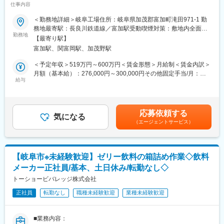
◎課長／想定年収：500～600万
仕事内容
■概要
・トラブル時の一次対応
製造部門の管理職(課長以上)として、一部署の生産工程の管理、労
＜勤務地詳細＞岐阜工場住所：岐阜県加茂郡富加町滝田971-1 勤
・歩留まり率など数値管理
務管理、設備保全、予実管理といった業務を中心にお任せいたし
務地最寄駅：長良川鉄道線／富加駅受動喫煙対策：敷地内全面禁
・工場長のサポート
ます。マネジメントするパート・実習生は、概ね10～100名程度
勤務地
煙変更の範囲：会社の定める事業所
・デスクワーク中心のポジションもあり
【最寄り駅】
となります。
※その後は副工場長 → 工場長 へキャリアアップ。中途入社からス
富加駅、関富岡駅、加茂野駅
習熟度に応じてその業務範囲を工場全体に広げて頂きます。特
タートし、製造本部 次長（年収700～800万円クラス）まで昇進
に、生産性向上や品質改善/設備投資計画/工場全体の予実管理とい
＜予定年収＞519万円～600万円＜賃金形態＞月給制＜賃金内訳＞
した実績もあります。
った業務をお任せします。
月額（基本給）：276,000円～300,000円その他固定手当/月：
給与
70,000円＜月給＞346,000円～370,000円＜昇給有無＞有＜残業手
■やりがい魅力
■キャリアパス
当＞有＜給与補足＞■賞与実績:例年実績3ヶ月分（規定による）
◎近畿トップクラスの製造力を誇る環境でスケールの大きな経験
当社製造部門の管理職(管理監督者)として、課長、工場長、製造本
※賞与は、入社1年未満は寸志となります。賃金はあくまでも目安
を積めます
部次長、同本部長といったキャリアステップをご用意しておりま
の金額であり、選考を通じて上下する可能性があります。月給(月
・最大500名規模のメンバー管理
応募依頼する
す。
気になる
額)は固定手当を含めた表記です。
・1日5～6万点に及ぶ製品の製造管理
（エージェントサービス）
◎評価制度が明確で、努力が正当に評価される風土
■組織構成
・未経験入社から4年で係長昇格や新卒入社3年で課長昇格といっ
・各工場の在籍人数：200～300名
た実績多数
・正社員数：約10名（係長：1～2名、課長：1～2名）
【岐阜市※未経験歓迎】ゼリー飲料の箱詰め作業◇飲料
少数精鋭の正社員体制で、現場全体を統括しています。
■勤務時間例：
メーカー正社員/基本、土日休み/転勤なし◇
製造1課：8:00～18:00、21:00～6:00、0:00～9:00
■やりがい魅力
トーショービバレッジ株式会社
製造2課：5:00～14:00
◎何よりスケールの大きなマネジメント経験を積むことが可能で
製造4課：7:00～16:00
正社員
転勤なし
職種未経験歓迎
業種未経験歓迎
す。
※選考を通して配属課を決定いたします
◎製造管理者として最大100名規模のメンバー管理、1日4～6万点
に及ぶ製品の製造管理、数億円/月の予実管理もやりがいのある仕
＜同社について＞
■業務内容：
事です。