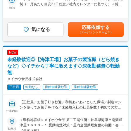
＜具体的な業務内容＞
る事業所
制（一月あたり目安21日程度／社内カレンダーに基づく）＜賃金
◎成分や原料の決定
給与
内訳＞月額（基本給）：230,000円～270,000円/月21日間勤務想
◎試作品の開発
定その他固定手当/月：6,600円＜想定月額＞236,600円～276,600
└ラボでテーブルテストをしたサンプルをお客さまへ提出し、評
円＜昇給有無＞有＜残業手当＞有＜給与補足＞※賃金はあくまでも
価をもとに改良します。チームで意見を交わしながら、数回～多
目安の金額であり、ご本人の経験・能力・前給を考慮の上決定し
応募依頼する
いときには10回以上試作を繰り返します。試作品ごとに分析、報
気になる
ます。■昇給：年1回（9月）■賞与：年2回（7・12月）※昨年度実
（エージェントサービス）
告書の作成も行います。
績4.6ヶ月分／実績により決算賞与あり■その他固定手当：食事手
◎量産に向けたラインテストや長期安定試験
当賃金はあくまでも目安の金額であり、選考を通じて上下する可
└生産技術、生産、品質保証、営業と連携しながら生産設備を使
能性があります。月給(月額)は固定手当を含めた表記です。
ってテスト。量産化を目指します。
NEW
◎商品説明書や手順書の作成
未経験歓迎◎【海津工場】お菓子の製造職（どら焼き
※製品開発部全体で毎年2000件ほどの製品を試作し、そのうち400
など）◇イチから丁寧に教えます◇深夜勤務無◇転勤
件以上が世の中にでます。
無
※1人あたり月間10～20件を担当、ひとつの製品ができるまでの期
メイホウ食品株式会社
間は平均半年ほどかかります。中には2年ほどかけて開発するとき
もあります。
正社員
転勤なし
職種未経験歓迎
業種未経験歓迎
■入社後の流れ：
・入社後は担当製品のチームに配属され、担当教官が専任の指導
【正社員／お菓子好き歓迎／和気あいあいとした職場／製造マシ
者となり、OJTを通して学んでいきます。製剤の知識、処方の組
ンを使ってお菓子を作る／未経験入社の社員多数！初めての方も
仕事内容
み方、製造設備の理解など、開発職に欠かせない学びを深めるこ
安心の環境です】
とからスタート。原料ひとつひとつに触れ、実務を体感しながら
＜勤務地詳細＞メイホウ食品 第二工場住所：岐阜県海津市南濃町
業務を覚えていってもらいます。
◎未経験から食品の製造職にチャレンジ可能
津屋１６１０－１ 受動喫煙対策：屋内全面禁煙変更の範囲：会社
・約1年後には、ゼロから試作までひとりで担当できるように育成
◎休憩中のコミュニケーションも多い
勤務地
の定める事業所
【最寄り駅】