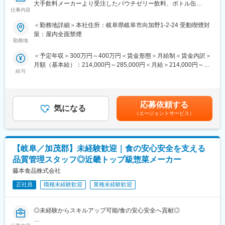
■こだわり
大手飲料メーカーより受注したパウチゼリー飲料、ボトル缶
仕事内容
https://www.fujimotofoods.co.jp/kodawari/index.html
（100ml・200ml）、機能性飲料の製造ラインにおいて最終工程の
■勤務時間例：
■商品について
梱包、箱詰め業務をご担当いただきます。
＜勤務地詳細＞本社住所：岐阜県岐阜市向加野1-2-24 受動喫煙対
製造1課：8:00～18:00、21:00～6:00、0:00～9:00
https://www.fujimotofoods.co.jp/products/index.html
策：屋内全面禁煙
製造2課：5:00～14:00
■ご入社後のフォロー体制：
勤務地
製造4課：7:00～16:00
まず3か月間を目途に現場でOJTの想定です
※選考を通して配属課を決定いたします
＜予定年収＞300万円～400万円＜賃金形態＞月給制＜賃金内訳＞
月額（基本給）：214,000円～285,000円＜月給＞214,000円～
■配属先の組織について：
＜同社について＞
給与
285,000円＜昇給有無＞有＜残業手当＞有＜給与補足＞昇給あ
20数名の方が在籍しています。年代としては20代～60代の方々が
■こだわり
り：年1回賞与あり：年2回記載金額は選考を通じて上下する可能
活躍中です。
https://www.fujimotofoods.co.jp/kodawari/index.html
性があります。月給(月額)は固定手当を含みます。
※業務を覚えていただいた後は、ある程度、裁量や自由度をもって
■商品について
活躍いただける職場です。
応募依頼する
https://www.fujimotofoods.co.jp/products/index.html
気になる
※少人数であるため、まとまった家庭的な雰囲気です。
（エージェントサービス）
■業務の特徴：
・機械の故障などはメーカーに行っていただいたています
変更の範囲：会社の定める業務
【岐阜／加茂郡】未経験歓迎｜食の安心安全を支える
・完全未経験の方でもOJTの中で業務を覚えていただきます
品質管理スタッフ◎近畿トップ級惣菜メーカー
■社内の設備：
藤本食品株式会社
仮眠室があり、お弁当は提携先のお弁当は半額の価格で頂くこと
ができます。
正社員
職種未経験歓迎
業種未経験歓迎
■企業魅力：
◎未経験からスキルアップ可能/食の安心安全へ貢献◎
昭和40年に大東乳業株式会社の水産部として創業し、岐阜県の土
産品である鮎の養殖、観光土産品の製造販売を50年間続けてまい