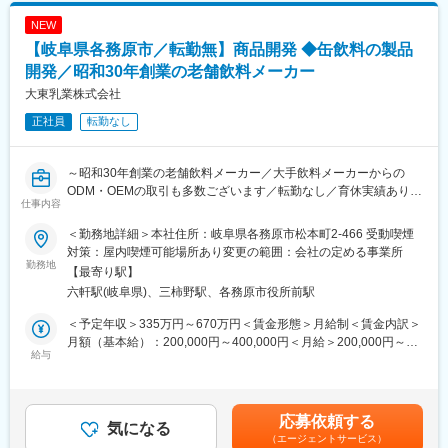
NEW
【岐阜県各務原市／転勤無】商品開発 ◆缶飲料の製品
開発／昭和30年創業の老舗飲料メーカー
大東乳業株式会社
正社員
転勤なし
～昭和30年創業の老舗飲料メーカー／大手飲料メーカーからの
ODM・OEMの取引も多数ございます／転勤なし／育休実績あり／
仕事内容
未経験から活躍している方、多数在籍中～
＜勤務地詳細＞本社住所：岐阜県各務原市松本町2-466 受動喫煙
■業務内容：
対策：屋内喫煙可能場所あり変更の範囲：会社の定める事業所
・缶詰飲料製品の分析／測定
勤務地
【最寄り駅】
・製造工程の管理（充填前・充填直後・殺菌直後の物性検査、ラ
六軒駅(岐阜県)、三柿野駅、各務原市役所前駅
インチェック）
・製品検査/微生物検査／官能／色調検査/報告業務
＜予定年収＞335万円～670万円＜賃金形態＞月給制＜賃金内訳＞
・製品開発（商品のリニューアルや他社とのコンペ対策、独自製
月額（基本給）：200,000円～400,000円＜月給＞200,000円～
品の開発、顧客からの依頼にに沿って開発 など）
給与
400,000円＜昇給有無＞有＜残業手当＞有＜給与補足＞■昇給：1
※営業がメインで行う市場調査の結果から製品開発をメインで行う
月あたり 4,500円～5,500円（前年度実績）■賞与：年2回※計4.75
※単価設定なども行うため、上席や周りの方と協力しながらコンセ
ヶ月分（前年度実績）賃金はあくまでも目安の金額であり、選考
プトの設定→製品化まで一貫して対応をしていく
を通じて上下する可能性があります。月給(月額)は固定手当を含め
応募依頼する
気になる
た表記です。
（エージェントサービス）
■就業環境：