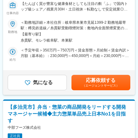
・ハードカプセル、ソフトカプセル
【たんぱく質が豊富な健康食材としても注目の麩「ふ」で国内ト
・顆粒、造粒
ップ級シェア／残業月30H・土日祝休・転勤なしで安定就業◎／
・ブローパック（プラスチック容器に入った1回使い切り、液状タ
仕事内容
管理職候補】
イプのもの）
＜勤務地詳細＞本社住所：岐阜県本巣市見延1399-2 勤務地最寄
・ドリンク（ビン・ミニボトルなど）
■業務詳細：
駅：樽見鉄道線／糸貫駅受動喫煙対策：敷地内全面禁煙変更の範
★コンビニで買える飲料、通販で人気の健康食品、ドラッグスト
麸、ふ菓子、釣り餌の生産・加工・出荷を行う生産管理の業務を
勤務地
囲：会社の定める事業所
アに並ぶ数々の商品など、当社で製造した製品が多数。健康食品
【最寄り駅】
担っていただきます。
ブームも追い風となり、トップクラスの飲料・食品、製薬等、大
糸貫駅、モレラ岐阜駅、本巣駅
当社の要である生産部門全体を管理するポジションです。
手メーカーからの発注が増加しています。
・生産管理部門のマネジメント全般と各部門との調整
＜予定年収＞350万円～750万円＜賃金形態＞月給制＜賃金内訳＞
┗加工・焼き・乾燥など各工程により部門が分かれており、そ
月額（基本給）：230,000円～450,000円＜月給＞230,000円～
■入社後の流れ：
れぞれに責任者がいます。
給与
450,000円＜昇給有無＞有＜残業手当＞有＜給与補足＞※年収は年
・業務の習熟度や、組織状況に合わせて、製造ライン責任者など
工程の責任者との打合せ、調整がメインとなります。
齢や経験に応じて考慮します。・賞与支給有、年2回（8月、12
管理業務をお任せする予定です。
・生産プロセスの設計
月）前年度実績4.5ヵ月～・昇給有無：有（年1回6月）※入社２年
・生産体制の課題発見と解決・改善
目以降となります。賃金はあくまでも目安の金額であり、選考を
■働き方：
応募依頼する
・生産計画の策定・管理
気になる
通じて上下する可能性があります。月給(月額)は固定手当を含めた
・基本土日祝休み（一部土曜出勤が発生）
（エージェントサービス）
・原価管理、損益管理など
表記です。
・交替勤務あり
・生産設備機器メーカーとの打合せ（定期メンテナンスや保守に
└入社後、製造オペレーターの時は交替勤務が発生します
関する内容）
└ライン責任者になった後は、基本交替勤務は発生しない見込み
です
【多治見市】弁当・惣菜の商品開発をリードする開発
■組織構成：
・残業：20～30h（残業代は全額支給）
マネージャー候補◆主力惣菜単品売上日本No1を目指
・製造部門：各課総勢80名(加工、焼く、乾燥、切断、包装など各
・転勤なし（工場間異動はありますが、全て岐阜県内のため、転
す
工程に分かれています）各課ごとに１５名ほどの構成となってお
居を伴う転勤は想定しておりません。）
ります。
中部フーズ株式会社
・生産管理担当 3名（20,30,40代）
■当社の特徴：
正社員