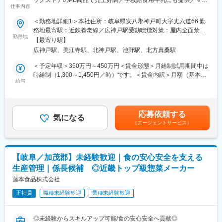
10:00 メールチェック・タスク対応
仕事内容
カー通勤OK／日曜出勤手当やお子様の進学祝金制度など福利厚生
14:00 昼休憩
も充実◎～
＜勤務地詳細1＞本社住所：岐阜県安八郡神戸町大字丈六道66 勤
15:00 業務再開
務地最寄駅：近鉄養老線／広神戸駅受動喫煙対策：屋内全面禁煙
17:30～20:30 退社
■職務内容：
勤務地
＜勤務地詳細2＞もとす工場住所：岐阜県本巣市温井199 受動喫煙
※製造終了後に当日の製造数確認を行うため、退社時間は日によっ
【最寄り駅】
当社は明治16年（1883年）創業の老舗飲料メーカーとして、牛乳
対策：屋内全面禁煙変更の範囲：会社の定める事業所
て変動。
広神戸駅、美江寺駅、北神戸駅、池野駅、北方真桑駅
をはじめ果汁100%ジュースなどを製造・販売しています。
※退社が遅くなった場合は、翌日の出社時間を調整可能。
東海・関西・北陸地区のスーパーやドラッグストア、学校などで
＜予定年収＞350万円～450万円＜賃金形態＞月給制試用期間中は
◎フレックスタイム制
多くの方にご愛飲いただいております。
時給制（1,300～1,450円／時）です。＜賃金内訳＞月額（基本
月間の所定労働時間内で、業務内容に応じて出社時間・休憩時間
そんな当社の製造オペレーターとして、牛乳・乳飲料・ジュース
給与
給）：230,000円～266,000円＜月給＞230,000円～266,000円＜
を各自で調整可能です。
の熱処理をお任せします。
昇給有無＞有＜残業手当＞有＜給与補足＞※上記は目安年収であ
食品業界未経験から始められた方が多く、安心してスタートいた
り、これまでの経験やスキル、前職給与を考慮した上で最終決定
■配属先・組織構成
だけます。
します。■賞与：年2回（業績連動により支給 過去実績：計2ヶ
・品質管理課：各工場2名体制／年齢構成：20代～50代
応募依頼する
気になる
月分／年）■昇給：年1回（7月）賃金はあくまでも目安の金額で
※20代女性社員が多く活躍中
（エージェントサービス）
■具体的には：
あり、選考を通じて上下する可能性があります。月給(月額)は固定
・全体構成
◇飲料の品質的な安全を守る「殺菌機」の操作がメイン業務です
手当を含めた表記です。
次長：50代／1名、課長：40代／1名、係長：30代／1名、メンバ
が、部署としては原材料の受け入れや、乳飲料・果汁飲料の調合
ー：20代～50代／14名
作業なども担当する、飲料製造の中核を担う業務です。
※今回はメンバークラスでの募集ですが、担当者 → 係長 → 課長
【岐阜／加茂郡】未経験歓迎｜食の安心安全を支える
→ 次長と、管理職を目指せるキャリアパスも用意されています。
生産管理｜係長候補 ◎近畿トップ級惣菜メーカー
■働き方：
◎基本的な業務は、手順通りの機械操作や、確認・モニタリング
藤本食品株式会社
＜同社について＞
作業となりますので、難しい技術や経験は要しません。
■こだわり
正社員
職種未経験歓迎
業種未経験歓迎
◎入社後、業務経験を積みながら、機械設備のメンテナンス技術
https://www.fujimotofoods.co.jp/kodawari/index.html
やトラブル対応スキルを身に付けていくことができます。
■商品について
◎部署内のメンバーとの兼ね合い次第ですが、シフト作成毎に希
https://www.fujimotofoods.co.jp/products/index.html
◎未経験からスキルアップ可能/食の安心安全へ貢献◎