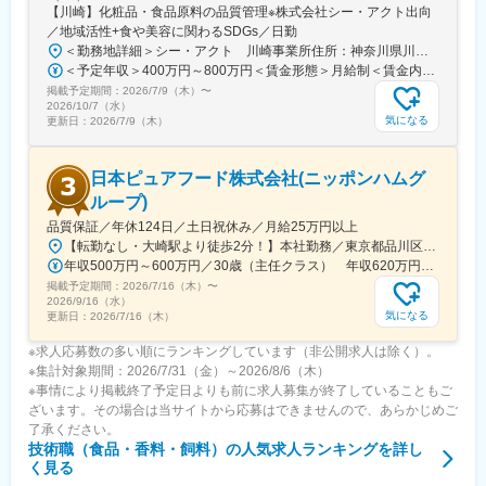
【川崎】化粧品・食品原料の品質管理※株式会社シー・アクト出向
／地域活性+食や美容に関わるSDGs／日勤
＜勤務地詳細＞シー・アクト 川崎事業所住所：神奈川県川崎市川崎区殿町２丁目17-8 川崎事業所勤務地最寄駅：太子線／小島新田駅受動喫煙対策：敷地内喫煙可能場所あり変更の範囲：会社の定める事業所
＜予定年収＞400万円～800万円＜賃金形態＞月給制＜賃金内訳＞月額（基本給）：240,000円～485,000円＜月給＞240,000円～485,000円＜昇給有無＞有＜残業手当＞有＜給与補足＞【賞与】年2回（3月 / 9月）【昇給】年1回（1月）※年齢・経験を考慮の上、決定いたします。賃金はあくまでも目安の金額であり、選考を通じて上下する可能性があります。月給(月額)は固定手当を含めた表記です。
掲載予定期間：
2026/7/9（木）
〜
2026/10/7（水）
気になる
更新日：
2026/7/9（木）
日本ピュアフード株式会社(ニッポンハムグ
ループ)
品質保証／年休124日／土日祝休み／月給25万円以上
【転勤なし・大崎駅より徒歩2分！】本社勤務／東京都品川区大崎2-1-1 ThinkPark Tower11Fアクセス：JR「大崎駅」南改札口新西口よりペデストリアンデッキで徒歩2分※受動喫煙対策：屋内原則禁煙（喫煙室あり）
年収500万円～600万円／30歳（主任クラス） 年収620万円～700万円／35歳（係長クラス）
掲載予定期間：
2026/7/16（木）
〜
2026/9/16（水）
気になる
更新日：
2026/7/16（木）
※求人応募数の多い順にランキングしています（非公開求人は除く）。
※集計対象期間：2026/7/31（金）～2026/8/6（木）
※事情により掲載終了予定日よりも前に求人募集が終了していることもご
ざいます。その場合は当サイトから応募はできませんので、あらかじめご
了承ください。
技術職（食品・香料・飼料）
の人気求人ランキングを詳し
く見る