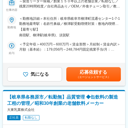
～製造リーダー候補／創業１５０年以上の老舗企業／転勤なし／
理業務を担っていただきます。
残業20時間程度／自社商品あり／OEM／外食チェーン取引／教育
仕事内容
しっかり／昇給あり～
■やりがい魅力
＜勤務地詳細＞本社住所：岐阜県岐阜市柳津町流通センター1-7-1
◎近畿トップクラスの製造力を誇る環境でスケールの大きな経験
■採用背景：
勤務地最寄駅：名鉄竹鼻線／柳津駅受動喫煙対策：敷地内喫煙可
を積めます
当社では、本社工場で製造総合職として生産に携わる人材を募集
勤務地
能場所あり変更の範囲：会社の定める事業所
・最大500名規模のメンバー管理
【最寄り駅】
しています。鶏肉加工を主に行い、生産計画や工程管理の進行も
・1日5～6万点に及ぶ製品の製造管理
南宿駅、柳津駅(岐阜県)、須賀駅
担当していただきます。
◎評価制度が明確で、努力が正当に評価される風土
更なる製造の安定と売上の実績を一緒につくり上げてくれるスタ
＜予定年収＞400万円～600万円＜賃金形態＞月給制＜賃金内訳＞
・未経験入社から4年で係長昇格や新卒入社3年で課長昇格といっ
ッフを募集します。
月額（基本給）：179,056円～248,784円固定残業手当/月：
た実績多数
給与
55,297円～111,216円（固定残業時間42時間0分/月）超過した時
■業務内容：
間外労働の残業手当は追加支給＜月給＞234,353円～360,000円
■勤務時間例：
本社工場で製造総合職として生産に携わっていただきます。
（一律手当を含む）＜昇給有無＞有＜残業手当＞有＜給与補足＞■
製造1課：8:00～18:00、21:00～6:00、0:00～9:00
管理業務においては、マネジメント陣に近い立場で業務効率化を
モデル年収：課長以上の場合、想定年収600万円～（基本給＋役
製造2課：5:00～14:00
応募依頼する
推進し、工場運営を通じて会社全体の経営に貢献できる方を求め
気になる
職手当）■年収構成：月給+賞与（夏/冬年２回計3.53か月実績）■
製造4課：7:00～16:00
（エージェントサービス）
ています。
キャリアアップ：役職手当 ・課長16万円 ・課長代理14万
※選考を通して配属課を決定いたします
円 ・係長4万円＋職務手当 ・主任2万円＋職務手当 賃金はあ
【具体的な仕事内容】
くまでも目安の金額であり、選考を通じて上下する可能性があり
＜同社について＞
・鶏肉加工
ます。月給(月額)は固定手当を含めた表記です。
■こだわり
【岐阜県各務原市／転勤無】品質管理 ◆缶飲料の製造
・生産計画、工程管理進行
https://www.fujimotofoods.co.jp/kodawari/index.html
工程の管理／昭和30年創業の老舗飲料メーカー
・生産管理、工場管理、人員管理
■商品について
・安全衛生管理
大東乳業株式会社
https://www.fujimotofoods.co.jp/products/index.html
・コスト管理 等。
正社員
転勤なし
＼＼ 事業拡大中！ ／／