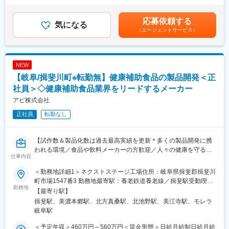
※未経験でも少しずつ教えながらお任せするので、安心してご応募
・20代～30代活躍中！若手スタッフの育成にも力を入れていま
給しました。）賃金はあくまでも目安の金額であり、選考を通じ
ください。
す。
て上下する可能性があります。月給(月額)は固定手当を含めた表記
応募依頼する
※基本的には機械で自動化されているため、力仕事はあまりありま
気になる
未経験からの育成にも注力しており、新たな分野での仕事にチャ
です。
（エージェントサービス）
せん。
レンジしたい方や正社員として安定した企業で腰を据えて働きた
■工場内の流れ
い方など、若年層からのキャリアアップもサポートします。
隣接する農場からベルトコンベアで卵が運ばれてくる⇒専用の機
械で洗浄・乾燥・格付け・梱包⇒スーパーや加工品メーカーに出
NEW
荷
【岐阜/揖斐川町※転勤無】健康補助食品の製品開発＜正
■組織構成：
・マネージャー：１名
社員＞◇健康補助食品業界をリードするメーカー
・リーダー：２名
アピ株式会社
・スタッフ：30名
正社員
転勤なし
■残業：20～30時間程度
【試作数＆製品化数は過去最高実績を更新＊多くの製品開発に携
変更の範囲：会社の定める業務
われる環境／食品や飲料メーカーの方歓迎／人々の健康を守る◎
仕事内容
担当した製品が店頭で見られるやりがい】
＜勤務地詳細1＞ネクストステージ工場住所：岐阜県揖斐郡揖斐川
■職務内容：
町市場1547番3 勤務地最寄駅：養老鉄道養老線／揖斐駅受動喫煙
当社で開発・製造する健康補助食品の開発をお任せします。
勤務地
対策：屋内喫煙可能場所あり＜勤務地詳細2＞池田工場住所：岐阜
【最寄り駅】
錠剤、ソフトカプセル、栄養ドリンク、青汁、コラーゲン等々、
県揖斐郡池田町小牛743-1 勤務地最寄駅：養老鉄道養老線／美濃
揖斐駅、美濃本郷駅、北方真桑駅、北池野駅、美江寺駅、モレラ
機能性表示食品や特定保健用食品などの健康補助食品を取り扱っ
本郷駅受動喫煙対策：屋内喫煙可能場所あり＜勤務地詳細3＞本巣
岐阜駅
ております。
工場住所：岐阜県本巣市国領98番地1 勤務地最寄駅：養老鉄道線
／北神戸駅受動喫煙対策：屋内全面禁煙変更の範囲：会社の定め
＜予定年収＞460万円～560万円＜賃金形態＞日給月給制日給月給