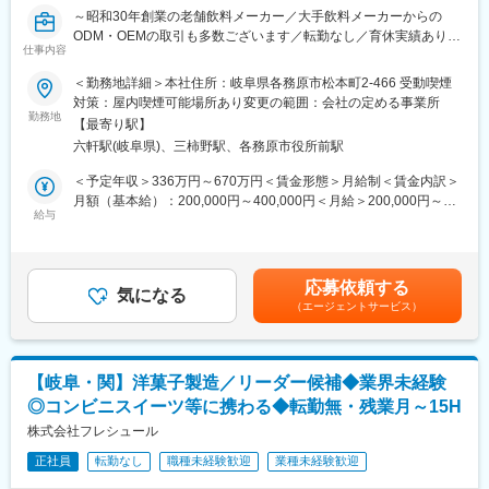
当社は鶏肉の卸売、鶏肉加工に加え、加熱加工品の強化も行い、
変更の範囲：会社の定める業務
～昭和30年創業の老舗飲料メーカー／大手飲料メーカーからの
業務拡大中です。
ODM・OEMの取引も多数ございます／転勤なし／育休実績あり／
鶏肉・鶏肉加工品の卸売では東海地区ではトップクラスですが、
仕事内容
未経験から活躍している方、多数在籍中～
北陸を含めた販路拡大を目指しております。
＜勤務地詳細＞本社住所：岐阜県各務原市松本町2-466 受動喫煙
加工品については現在、OEM商品が中心ではありますが、自社製
■業務内容：
対策：屋内喫煙可能場所あり変更の範囲：会社の定める事業所
品にも力を注いでおります。
・缶詰飲料製品の分析／測定
勤務地
【最寄り駅】
・製造工程の管理（充填前・充填直後・殺菌直後の物性検査、ラ
■入社後の流れ：
六軒駅(岐阜県)、三柿野駅、各務原市役所前駅
インチェック）
ご経験にもよりますが、まずは鶏肉の加工作業に携わり、鶏肉と
・製品検査/微生物検査／官能／色調検査/報告業務
＜予定年収＞336万円～670万円＜賃金形態＞月給制＜賃金内訳＞
工程の知識を学んでいただきます。
※残業は月27時間程度です。
月額（基本給）：200,000円～400,000円＜月給＞200,000円～
その後、ご自身の適性に合った工程への配属、生産工程を管理し
※顧客対応は（クレーム、トラブルなど）品質保証部が担当しま
給与
400,000円＜昇給有無＞有＜残業手当＞有＜給与補足＞■昇給：1
ていただきます。
す。
月あたり 4,500円～5,500円（前年度実績）■賞与：年2回※計4.75
ヶ月分（前年度実績）賃金はあくまでも目安の金額であり、選考
■当社の魅力
■組織構成:
を通じて上下する可能性があります。月給(月額)は固定手当を含め
(1)顧客、仕入先との信頼関係
応募依頼する
・正社員50代2名、30代2名、20代4名、10代1名パート1名の計
気になる
た表記です。
東海地区の大手スーパーや外食チェーン、中食チェーンとの取
（エージェントサービス）
10名の組織に属していただきます。
引、合計10社で売上の約7割を構成します。
全国トップクラスの養鶏場や処理場との年間契約で安定した原料
■工場について：
調達を実現し、販売先との信頼関係構築に繋がっています。
当社では、商品開発から生産・物流・販売まで一貫した生産体制
【岐阜・関】洋菓子製造／リーダー候補◆業界未経験
で飲料を製造しています。品質保証システムの国際規格
(2)環境
◎コンビニスイーツ等に携わる◆転勤無・残業月～15H
『FSSC22000』を取得し、安全で美味しい製品製造に努めていま
スーパーや外食業態では現場の人手不足が課題になっています。
す。
株式会社フレシュール
カットや味付け、包装形態など顧客の細かなニーズに対応できま
す。加熱加工品も惣菜業態を中心に現場のオペレーションに合わ
正社員
転勤なし
職種未経験歓迎
業種未経験歓迎
■シフトについて
せた開発が可能です。
A：6:0~15:0/B:18:0～翌3:0の二交代シフト制です。（実働8時