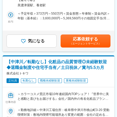
します。
美濃津屋駅、養老駅
■業務内容
■魅力ポイント：
食品（菓子）の製造をお任せいたします。
＜予定年収＞373万円～550万円＜賃金形態＞年俸制＜賃金内訳＞
・当社が手掛ける製品は、身近なドラッグストアなどにて販売さ
入社後はどら焼き･饅頭などをつくる【菓子部門】への配属とな
年額（基本給）：3,600,000円～5,369,560円その他固定手当/月：
れている製品もあります。自分が担当した製品が、店頭に並んで
り、現場で製造マシンの操作方法、あんこ作り、生地作り、包
給与
10,870円＜月額＞310,870円～458,333円（12分割）＜昇給有無
いる姿を見ることができた瞬間は、やりがいを感じることができ
装、検品、在庫管理などを覚えていただきます。
＞有＜残業手当＞有＜給与補足＞■賞与・退職金 年俸制につき
ます。
基本的に、製造マシンのボタン操作や、材料の投入、梱包などの
なし■契約更改：毎年４月分（3/16-4/15）より賃金はあくまでも
作業となります。
目安の金額であり、選考を通じて上下する可能性があります。月
応募依頼する
■当社がお客様から選ばれる理由：
気になる
給(月額)は固定手当を含めた表記です。
（エージェントサービス）
直近、試作数や製品化された数は過去最高実績を更新しておりま
■商品情報
す。その背景には、当社がお客様から選ばれるパートナーである
https://www.meihofoods.co.jp/item
ことが要因です。当社は、剤型の種類も多く、小ロットからの製
造、海外向け製品など、様々な要望に対応することできます。ま
■入社後の流れ
【中津川／転勤なし】化粧品の品質管理◎未経験歓迎
た、高い品質管理を徹底している点でも、お客様から安心感をも
【菓子部門】または【氷砂糖部門】への配属となります｡
◆退職金制度や住宅手当有／土日祝休／賞与5.5カ月
ってご依頼いただいております。
その現場で､製造マシンの操作方法､あんこ作り､包装､検品､在庫管
理などを覚えて頂きます。どれも複雑な作業や頭を使う作業はあ
株式会社トキワ
変更の範囲：会社の定める業務
りません｡
正社員
転勤なし
職種未経験歓迎
業種未経験歓迎
ゆくゆくは､様々な経験を積んでいただいた上で､次のリーダーを
目指していってほしいと思っています｡
～カラーコスメ受託市場10年連続国内TOPシェア！『世界中に美
■組織構成
と感動と喜びをお届けする』会社／国内外の有名化粧品ブランド
各部門でチーム制で作業に取り組んでいただきます。
仕事内容
も受託！中身・容器を同時開発する唯一無二の技術～
幅広い年代の男女スタッフが､各部門で活躍中です。入社した時は
＜勤務地詳細＞中津川工場住所：岐阜県中津川市桃山町3-20 受動
未経験の方が多いということもあり、自分が入社した時のことを
■業務概要
喫煙対策：敷地内喫煙可能場所あり変更の範囲：会社の定める事
思い出して､イチから丁寧に教えてくれます。