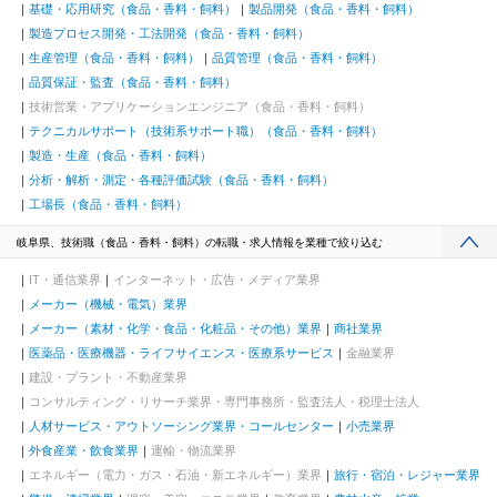
基礎・応用研究（食品・香料・飼料）
製品開発（食品・香料・飼料）
製造プロセス開発・工法開発（食品・香料・飼料）
生産管理（食品・香料・飼料）
品質管理（食品・香料・飼料）
品質保証・監査（食品・香料・飼料）
技術営業・アプリケーションエンジニア（食品・香料・飼料）
テクニカルサポート（技術系サポート職）（食品・香料・飼料）
製造・生産（食品・香料・飼料）
分析・解析・測定・各種評価試験（食品・香料・飼料）
工場長（食品・香料・飼料）
岐阜県、技術職（食品・香料・飼料）の転職・求人情報を業種で絞り込む
IT・通信業界
インターネット・広告・メディア業界
メーカー（機械・電気）業界
メーカー（素材・化学・食品・化粧品・その他）業界
商社業界
医薬品・医療機器・ライフサイエンス・医療系サービス
金融業界
建設・プラント・不動産業界
コンサルティング・リサーチ業界・専門事務所・監査法人・税理士法人
人材サービス・アウトソーシング業界・コールセンター
小売業界
外食産業・飲食業界
運輸・物流業界
エネルギー（電力・ガス・石油・新エネルギー）業界
旅行・宿泊・レジャー業界