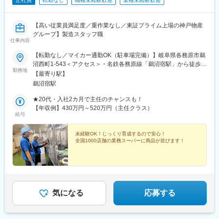
正社員
転勤なし
職種未経験歓迎
業種未経験歓迎
【高い従業員満足度／重作業なし／東証プライム上場の神戸物産
グループ】製造スタッフ職
仕事内容
【転勤なし／マイカー通勤OK（駐車場完備）】岐阜県各務原市鵜
沼西町1-543＜アクセス＞・名鉄各務原線「鵜沼宿駅」から徒歩
勤務地
10分※各務原市・岐阜市・関市・美濃加茂市から通っている方が
【最寄り駅】
ほとんど※U・Iターンの方も多数活躍中！★中山道の宿場町「鵜沼
鵜沼宿駅
宿」にある酒蔵ーーーー歴史ある・美しい街並みの中にあり、一
歩外に出れば気持ちのいい環境です。◎最寄り駅から名古屋・岐
★20代・入社2カ月で主任のチャンスも！
阜の中心地までは電車で30分◎スーパーや飲食店・カフェなども
【年収例】430万円～520万円（主任クラス）
給与
多数点在田舎すぎず、都会すぎない。働くにも、住むにも過ごし
やすい環境ですよ！★受動喫煙対策：禁煙（喫煙スペースあり）
未経験OK！じっくり育成するので安心！
全国1000店舗の業務スーパーに商品が並びます！
気になる
応募する