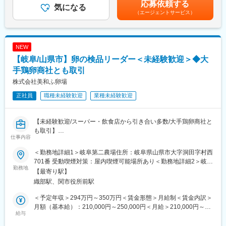
応募依頼する
の幅を広げることができます。
気になる
造方法や作業手段」、 「製造スタッフの心身の状態と作業状況」
（エージェントサービス）
※SNSでも話題の業務ｽｰﾊﾟｰの人気商品にも携われます。天然酵母
を把握・管理することに重点をおき、お客様に満足していただけ
食パン、ビール酵母パン、イギリス食パンなど、各種メディアな
る製品とサービスを供給しています。 また、さまざまな改善推進
どでも紹介されている商品の生産管理も行います。
活動や種々の教育訓練、各部門間の円滑なコミュニケーションに
より、お客様の立場に立たせていただいた「安心」と「価値」を
NEW
■入社後の流れ：
生み出しています。品質を常に意識した管理を会社全体で行うと
【岐阜/山県市】卵の検品リーダー＜未経験歓迎＞◆大
入社後は、パン製造の基本的な流れや業務全体を把握できるよう
同時に、厳格な検査体制によって品質の保証・品質の向上をサポ
に、製造業務研修を行います。じっくりと時間をかけて製造作業
手鶏卵商社とも取引
ートし、社会に貢献し続けることが私たちの使命と責任と考えて
や製造管理に関する知識を身につけていただきます。
います。
株式会社美和ふ卵場
社員は20代～50代と幅広く、スタッフ同士の距離も近いため風通
正社員
職種未経験歓迎
業種未経験歓迎
しも良く、すぐに打ち解けることができます。一緒に働く先輩社
変更の範囲：会社の定める業務
員やパートさんとのコミュニケーションを大切にしながら、お互
いにアイデアを出し合ったり、意見に耳を傾けながらより良い職
【未経験歓迎/スーパー・飲食店から引き合い多数/大手鶏卵商社と
場環境を作っていきましょう。
も取引】
仕事内容
■魅力：
■業務内容：
・当社の商品製造を支える製造スタッフの増員募集
＜勤務地詳細1＞岐阜第二農場住所：岐阜県山県市大字洞田字村西
当社の養鶏場で生産している卵のパック詰め、検品のラインリー
入社後の研修も充実しているため、知識ゼロから生産ラインの中
701番 受動喫煙対策：屋内喫煙可能場所あり＜勤務地詳細2＞岐阜
ダーをお任せします。入社後すぐはラインの流れや業務内容を理
勤務地
枢を担うマネジメントや製造管理の仕事に携わることができま
第一農場住所：岐阜県岐阜市山県岩北野入会地1 受動喫煙対策：
【最寄り駅】
解するため製造工程に入り、慣れればスタッフを取りまとめるラ
す。
屋内喫煙可能場所あり変更の範囲：会社の定める事業所
織部駅、関市役所前駅
インリーダーとして教育や設備保全業務を行っていただきます。
・働きやすい環境と風通しの良い社風が高定着の秘訣です
・卵の目視チェック（ひび割れや汚れなどのチェックを行いま
雇用形態や役職に関係なく、意見やアイデアを提案し、改善でき
＜予定年収＞294万円～350万円＜賃金形態＞月給制＜賃金内訳＞
す）
る風通しの良い社風です。
月額（基本給）：210,000円～250,000円＜月給＞210,000円～
・機械トラブルの対応（点検、整備、業者への連絡）
給与
また、東証プライム上場企業の「神戸物産」100％出資子会社と
250,000円＜昇給有無＞有＜残業手当＞有＜給与補足＞■賞与：有
・ブランド/発注数に応じたライン操作
いう抜群の安定性も魅力のひとつです。
（年2回支給／昨年度、通年で平均して2.0ヶ月分を賞与として支