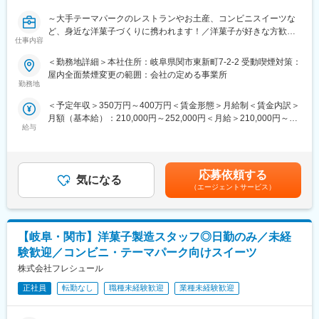
間）
■経営理念：
～大手テーマパークのレストランやお土産、コンビニスイーツな
週次交代制になります。
・食に関するあらゆる商品・情報・サービスを「安心・安全」に
ど、身近な洋菓子づくりに携われます！／洋菓子が好きな方歓迎
仕事内容
こだわりを持って提供し、お客様の喜びに貢献する。
／食品業界未経験の方も活躍中！若手社員を支える存在としての
■特徴：
・全社員の物心両面の幸せを実現し、企業の発展を通じて社会的
ご活躍を期待しています◎～
＜勤務地詳細＞本社住所：岐阜県関市東新町7-2-2 受動喫煙対策：
品質は工程で作りこむべきものであるという信念に基づき、「安
責任を果たしていく。
屋内全面禁煙変更の範囲：会社の定める事業所
全な原料・資材」、「安全な製造設備や労働環境」、「安全な製
■入社後の業務内容
勤務地
造方法や作業手段」、 「製造スタッフの心身の状態と作業状況」
変更の範囲：会社の定める業務
◇コンビニで販売されているチルドデザート（ロールケーキ、シ
を把握・管理することに重点をおき、お客様に満足していただけ
＜予定年収＞350万円～400万円＜賃金形態＞月給制＜賃金内訳＞
ュークリーム、カップデザートなどの洋菓子）や、ホテル・レス
る製品とサービスを供給しています。 また、さまざまな改善推進
月額（基本給）：210,000円～252,000円＜月給＞210,000円～
トラン・テーマパークなど外食産業向けの冷凍ケーキを製造する
活動や種々の教育訓練、各部門間の円滑なコミュニケーションに
給与
252,000円＜昇給有無＞有＜残業手当＞有＜給与補足＞※上記年収
同社にて、主に生地や生クリームづくりの工程をご担当いただき
より、お客様の立場に立たせていただいた「安心」と「価値」を
例の範囲内で、キャリア・前職給を考慮して決定いたします。■賞
ます。
生み出しています。品質を常に意識した管理を会社全体で行うと
与年2回（6月12月）（昨年度実績は基本給2.0ヶ月分）■昇給年1
◇業務に慣れてきた後は、5名程度のスタッフの取りまとめやライ
同時に、厳格な検査体制によって品質の保証・品質の向上をサポ
回（4月）賃金はあくまでも目安の金額であり、選考を通じて上下
ンの進行管理などにも徐々に携わっていただく想定です。将来的
応募依頼する
ートし、社会に貢献し続けることが私たちの使命と責任と考えて
気になる
する可能性があります。月給(月額)は固定手当を含めた表記です。
には、現場の生産性向上に向けた業務改善や効率化の提案など、
（エージェントサービス）
います。
製造現場を支える中核的な役割でのご活躍を期待しています。
変更の範囲：会社の定める業務
■組織構成
【岐阜・関市】洋菓子製造スタッフ◎日勤のみ／未経
正社員2名と派遣社員4名で構成されています。
前後の工程を含めた製造部門全体では、正社員・パートタイマー
験歓迎／コンビニ・テーマパーク向けスイーツ
として男性約43名・女性約50名、派遣社員約70名が在籍していま
株式会社フレシュール
す。
正社員
転勤なし
職種未経験歓迎
業種未経験歓迎
■教育制度
入社後、1ヵ月程度は製造現場にて実際の業務を経験いただきま