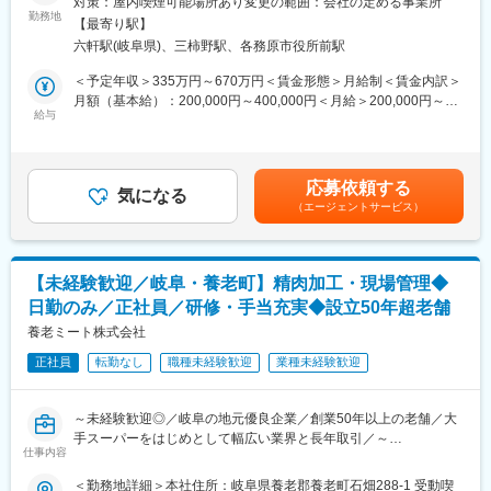
対策：屋内喫煙可能場所あり変更の範囲：会社の定める事業所
るため、未経験の方も安心してスタートできる環境です！研修期
大手飲料メーカーより受託を受けた缶詰飲料（コーヒー・茶系・
勤務地
間は習熟度に合わせ変化します。
【最寄り駅】
炭酸・果汁・乳酸・ゼリー飲料等）の中味液の調合及び充填を行
六軒駅(岐阜県)、三柿野駅、各務原市役所前駅
っていただきます。
■業務特徴
＜予定年収＞335万円～670万円＜賃金形態＞月給制＜賃金内訳＞
・工場内は非常に清潔な環境が保たれており、冷暖房も完備◎
■詳細:
月額（基本給）：200,000円～400,000円＜月給＞200,000円～
・有名ブランドなどの製造も携わっているため、お店などで自分
▽調合部門（中味液の調合）
給与
400,000円＜昇給有無＞有＜残業手当＞有＜給与補足＞■昇給：1
が携わった製品が並んでいるのを目にするなどやりがいを感じら
・原料の加工、原料の投入
月あたり 4,500円～5,500円（前年度実績）■賞与：年2回※計4.75
れれる仕事です。
・濃度調整、調合
ヶ月分（前年度実績）※残業については実働時間に応じて支給され
▽充填部門
ますのでで忙期と閑散期で月給が変動する可能性がございます賃
■品質体制
応募依頼する
・機械をオペレートし充填・包装業務
気になる
金はあくまでも目安の金額であり、選考を通じて上下する可能性
独自の厳しい品質検査基準やGMPに準拠した生産管理体制を持
（エージェントサービス）
があります。月給(月額)は固定手当を含めた表記です。
ち、世界最高水準の品質を実現しています。
■組織構成:
・調合部門（製造課）と充填・包装部門（操業課）に分かれてお
■会社特徴
り適正により判断いたします。
（１）容器と処方の同時開発
【未経験歓迎／岐阜・養老町】精肉加工・現場管理◆
・製造課は正社員50代2名、40代5名、30代3名、20代2名の計12
化粧品の中身と容器を自社で同時開発できる点が強み。これによ
日勤のみ／正社員／研修・手当充実◆設立50年超老舗
名の組織になります。
り品質の安定と短納期での納品が可能。また世界最高水準品質を
・操業課部門は正社員50代7名、40代3名、30代6名、20代2名の
養老ミート株式会社
維持しており、国内外の大手ブランド取引中！
計18名の組織になります。
（２）独自の容器設計で400件以上の特許を保有
正社員
転勤なし
職種未経験歓迎
業種未経験歓迎
創業以来独自の容器設計にこだわり400件以上の特許技術を保
■シフト：
有！研究開発拠点には100名以上の社員が在籍し、1本に多くの色
A：6:00~15:00
が入ったペンシルなど革新的な製品開発に取り組んでいます。
～未経験歓迎◎／岐阜の地元優良企業／創業50年以上の老舗／大
B:13:00～22：00
手スーパーをはじめとして幅広い業界と長年取引／～
C:21:00～翌6：00
仕事内容
変更の範囲：会社の定める業務
※三交代シフト制になります。
■概要：
＜勤務地詳細＞本社住所：岐阜県養老郡養老町石畑288-1 受動喫
※実働8時間で週次交代制です。（A→C→B→A）