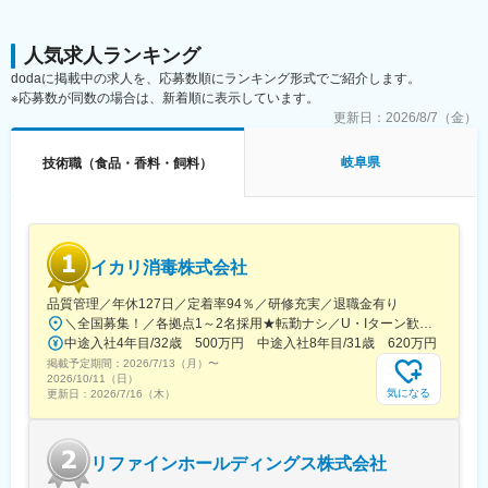
す。
・作った翌日に商品が並び、リニューアルも早いです。
・顧客の意見がその日に返ってくるため開発スピードが早いこと
人気求人ランキング
も魅力です。
dodaに掲載中の求人を、応募数順にランキング形式でご紹介します。
※応募数が同数の場合は、新着順に表示しています。
■キャリアパス：
更新日：
2026/8/7（金）
課長候補として部下のマネジメント（6名）を想定
岐阜県
技術職（食品・香料・飼料）
■当社について：
中部フーズは、スーパーやコンビニで販売される惣菜・弁当を手
掛ける「中食業界」のリーディングカンパニーです。バローグル
ープの一員として、「食品スーパーバロー」のデリカコーナーや
「デリカキッチン」「にぎりたて」を展開。第16回からあげグラ
イカリ消毒株式会社
ンプリ(R)中日本スーパー総菜部門で最高金賞（6年連続金賞）を
受賞するなど、高い商品開発力を誇ります。
品質管理／年休127日／定着率94％／研修充実／退職金有り
＼全国募集！／各拠点1～2名採用★転勤ナシ／U・Iターン歓迎└配属先は100％希望を反映★マイカー通勤＆直行直帰OK（勤務地や現場による）＼積極採用エリア／【北海道】北海道／旭川市、北見市、釧路市【東北】宮城県／仙台市【関東】茨城県／つくば市 東京都／江東区、町田市、武蔵村山市 埼玉県／さいたま市、ふじみ野市 神奈川県／横浜市、藤沢市、伊勢原市 山梨県／中央市【東海】岐阜県／羽島市 愛知県／名古屋市、知立市 三重県／四日市市【北信越】新潟県／新潟市、長岡市【関西】京都府／京都市 大阪府／東大阪市 兵庫県／加古川市、神戸市、西宮市【中国】鳥取県／米子市 岡山県／岡山市【四国】徳島県／徳島市 広島県／福山市【九州】福岡県／福岡市 熊本県／熊本市 鹿児島県／鹿児島市※詳しい所在地は当社HPをご覧ください。https://www.ikari.co.jp/company/network/
変更の範囲：会社の定める業務
中途入社4年目/32歳 500万円 中途入社8年目/31歳 620万円
掲載予定期間：
2026/7/13（月）
〜
2026/10/11（日）
気になる
更新日：
2026/7/16（木）
リファインホールディングス株式会社