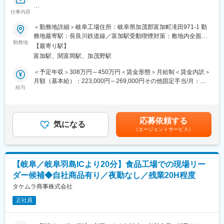
望日を各々申請していただきますので、臨機応変に勤務日設定が
可能です。
仕事内容
変更の範囲：会社の定める業務
■概要
◎入社後は先輩社員からのOJTにて一人立ちを目指していただき
製造部門の管理職候補として、製造工程の管理業務(生産計画の立
＜勤務地詳細＞岐阜工場住所：岐阜県加茂郡富加町滝田971-1 勤
ます。
案・実行)、工場インフラの保守管理、従業員の労務管理、予実管
務地最寄駅：長良川鉄道線／富加駅受動喫煙対策：敷地内全面禁
理、生産性向上活動、品質改善、メンバーマネジメント等、お任
勤務地
煙変更の範囲：会社の定める事業所
■やりがい：
【最寄り駅】
せします。
岐阜県、愛知県に住んでいる方ならスーパーなどで1度は見たこと
富加駅、関富岡駅、加茂野駅
があるほど身近な商品の製造や流通に携わることができます。
■詳細
＜予定年収＞308万円～450万円＜賃金形態＞月給制＜賃金内訳＞
一般消費者の方々に、自分の携わった商品を手に取って買ってい
入社直後は製造現場に入っていただきますが、入社2～3カ月後に
月額（基本給）：223,000円～269,000円その他固定手当/月：
ただくところを見ることができることも大きなやりがいになりま
は工場全体の生産性向上や品質改善と向上、工場内のシステム構
給与
31,000円＜月給＞254,000円～300,000円＜昇給有無＞有＜残業手
す。
築、メンバーのマネジメントといった業務をお任せします。
当＞有＜給与補足＞■賞与実績:例年実績3ヶ月分（規定による）
※賞与は、入社1年未満は寸志となります。賃金はあくまでも目安
■当社について：
■やりがい
の金額であり、選考を通じて上下する可能性があります。月給(月
◇明治16年（1883年）、牛を飼育し牛乳を搾って販売する会社と
応募依頼する
何よりスケールの大きなマネジメント経験を積むことが可能で
気になる
額)は固定手当を含めた表記です。
して創業しました。
（エージェントサービス）
す。製造管理者として最大500名規模のメンバー管理、1日5～6万
◇現在ではスーパーマーケットやドラッグストアへの販売のほ
点に及ぶ製品の製造管理は、他の職務ではなかなか経験できない
か、幼稚園、小・中学校の学校給食用牛乳の提供もしておりま
ものです。
す。
◇また消費者の嗜好の多様性に合わせ、牛乳以外にも多様な商品
【岐阜／岐阜羽島ICより20分】食品工場での現場リー
■組織構成
を製造・販売しております。
ダー候補◆自社商品有り／夜勤なし／残業20H程度
・各工場の在籍人数：200～300名
◇特に果汁100%の「あじわいシリーズ」の売上が好調で、現在は
・正社員数：約10名（係長：1～2名、課長：1～2名）
タケムラ商事株式会社
アップル、オレンジ、グレープの3種類を展開しております。
少数精鋭の正社員体制で、現場全体を統括しています。
正社員
変更の範囲：会社の定める業務
■キャリアパス
将来的には当社の管理職として、工場全体の管理や複数工場の管