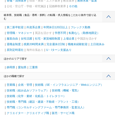
警備・清掃業界
理容・美容・エステ業界
教育業界
農林水産・鉱業
公社・官公庁・学校・研究施設
冠婚葬祭業界
その他
岐阜県、技術職（食品・香料・飼料）の転職・求人情報をこだわり条件で絞り込
む
第二新卒歓迎
外資系企業
年間休日120日以上
フレックス勤務
管理職・マネジャー
英語を活かす
学歴不問
転勤なし（勤務地限定）
服装自由
女性活躍
社宅・家賃補助制度
上場企業
中国語を活かす
退職金制度
残業20時間未満
完全週休2日制
職種未経験歓迎
土日祝休み
原則定時退社
海外出張あり
U・Iターン支援あり
ほかのエリアで探す
静岡県
愛知県
三重県
ほかの職種で探す
営業職
企画・管理
技術職（SE・インフラエンジニア・Webエンジニア）
技術職（組み込みソフトウェア）
技術職（機械・電気）
技術職（化学・素材・化粧品・トイレタリー）
技術職・専門職（建設・建築・不動産・プラント・工場）
専門職（コンサルティングファーム・専門事務所・監査法人）
クリエイター・クリエイティブ職
販売・サービス職