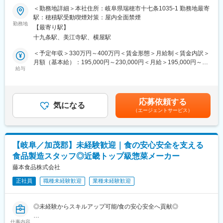
＜勤務地詳細＞本社住所：岐阜県瑞穂市十七条1035-1 勤務地最寄
■業務内容：
駅：穂積駅受動喫煙対策：屋内全面禁煙
生産ラインで働くパートさんたちのサポートや勤務管理や製造ラ
勤務地
【最寄り駅】
インの生産性と効率性を上げ、円滑に稼働させるための管理まで
十九条駅、美江寺駅、横屋駅
行います。
パンの製造を円滑に回すだけではなく、パートさんとコミュニケ
＜予定年収＞330万円～400万円＜賃金形態＞月給制＜賃金内訳＞
ーションをとりながら、関係性を深めていくことも重要な仕事で
月額（基本給）：195,000円～230,000円＜月給＞195,000円～
す。
給与
230,000円＜昇給有無＞有＜残業手当＞有＜給与補足＞※上記想定
実際に作業を手伝うこともありますが、ほぼ機械化されているた
年収は基本給＋想定残業代＋賞与で算出しております。■賞与：年
め、力仕事はありません。
2回 ( 昨年実績3ヶ月／支給月：6月、12月）賃金はあくまでも目
※業務の経験や資格、専門知識は一切必要ありません。コミュニケ
安の金額であり、選考を通じて上下する可能性があります。月給
応募依頼する
ーションやチームワークを大切にできる方なら、活躍の幅を広げ
気になる
(月額)は固定手当を含めた表記です。
（エージェントサービス）
ることができます。
※SNSでも話題の業務スーパーの人気商品にも携われます。
天然酵母食パン、ビール酵母パン、イギリス食パンなど、各種メ
ディアなどでも紹介されている商品の生産管理も行います。
【岐阜／加茂郡】未経験歓迎｜食の安心安全を支える
食品製造スタッフ◎近畿トップ級惣菜メーカー
■入社後の流れ：
入社後は、パン製造の基本的な流れや業務全体を把握できるよう
藤本食品株式会社
に、製造業務研修を行います。じっくりと時間をかけて製造作業
正社員
職種未経験歓迎
業種未経験歓迎
や製造管理に関する知識を身につけていただきます。未経験の方
も安心して始めることができます。
社員は20代～50代と幅広く、スタッフ同士の距離も近いため風通
◎未経験からスキルアップ可能/食の安心安全へ貢献◎
しも良く、すぐに打ち解けることができます。一緒に働く先輩社
員やパートさんとのコミュニケーションを大切にしながら、お互
仕事内容